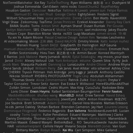
NotTerrellBatchelor
Xie Ray
TurtleTheThing
Ryan Williams
政則 谷
w z
Dushyant M
Joshua Esmeralda
Carl-Edwin
retro rocks
EasedChunk2
RayePixlrKay
Houston Gaston
Danizoar
NekoTux
Fattma Al Lawati
yewen sun
Felipe Ramos
Slamuel EC
Key van Thull
George Clarke
EightySeven
Frederic Sigrist
Wilbert Schuurman Hess
yuna yamamoto
Derek Carlin
Ben Watts
RavenXXXX
Virgil Shaw
Zeikomiray
TeaTime
Jonas Printzen
Ezekiel Alexander
Danny Ray Clark
BAMA Studio
Toms
Anton Smit
Ayman Sharaf
Dusan Runtak
Per Gouras
Kaitlyn Matchem
SBS
Chance K
Mistral Chronicles
cael mckinney
Jakey Floofle
Allison Cope
Brandon Morse
Vanta
ns103
Luigi Macaluso
simen stroek
19:48
Yu xin Ye
Adam Moore
Pascal Creative Design
Kelvin Yim
Yaroslav Leschenko
AI videomaking
Moon
正和 綱嶋
David KALFON
Dmitry Vinnik
Katti
keilyn nuñez
Wenxin Huang
Sarah BADJI
GrayDarth
Eli Herrington
ALP Gauna
manuel chiocchetta
ThatRamenDude
CluelessArt
Cергей Лозенко
Emmett Peck
Stefan Scotzniovsky
Hieu Tran
新之助 佐々木
Armin Bauer
Konrad Wantrych
E Barrios
Jack Malone
Harry Jumaidi
에이지
Eylül Solakoğlu
my moon, your stars
Jarod
Dinki
Alexey Vaitvud
Udi
Yurii Antonyuk
estuine
Queen Sitra
Fy Hy
Jack
Jacob Mars
Shaquita Puckett
Danning Lu
LunaLoutre
Andre Olivier
Andrew Rhyne
Dane Sands
Jdnbyd
William Parry
Zak Jarvis
Axel Allstar
vito schaniel
Ashley Cline
CHERRII
Tryvon Pittman
Heli Aldridge
jerry biggs jr
JakkeN
Anthony Castillo
Nikolai Strelioff
RYDBRG PHOTOGRAPHY
Yogev Levy
Abdullah Alshammari
Thomas Steele
Alicia Zimmermann
Patrick Zulke
Fran Aspen
Freyka V
Taylor Gonzalez
Trevor Seitz
Aaron
Eva Eoska V
Williscool
Here4StuffAndAllThat
Zoltán Simon
Londolan
Cedric Wurm
Max King
CucuZulu
Radosław Bela
Loris Olivier
Erwin Heyms
Rafael Santisteban Baumgartner
Fenrir Fawkes
MaddieMooMoon
shuhao wang
WorldBLD
Artet
Drew Tanner
Navid Eshaq
Aubin Nicoleau
Blandine Ducrocq
JewelEyed
ANDY
Anton Friedman
時里ZYC
Joe Stadnik
Brett Schmidt
Adam Derenne
Daniel Vera Morales
Mattias Eriksson
le-cds
Jamie Oakley
Shihan Barbee
Brenden Cameron
Jay Hart
Lourens Lessing
Dominique Fitzgerald
Federico Bagarolo
Eon Valterra
NeckbeardLover445
Lucian
cooshy
Toms Seglins
Fuller Pendleton
Eduard Marsinyac
Matthew J Clarke
Danny Dimbleby
Thomas Lloyd
clenhart
Ben Wilson
minkis kim
Manenblack
Martten Maasik
Edward Maxym
BetterAsBad _
RO
SwunkusSwede
hauke lienau
HAR
valsekamerplant
Cemile Høyer
Viviane Souza
Meredith Jones
Van Gun
Brittany Martin
Robyn Roach
Kai Wu
Carr Simpson
Mike Galland