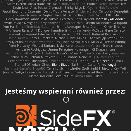
Jon Mayo
مالك البلوشي
Qiaoyue Wang
Salem Alajmi
Fabian Brehm
Lemesle Maxence
Charles Everett
Alexa trade
HH
Keke
покупка байер
Poulet
Derek Messier
Trivi
Kevin Neal
Alex Souza
Cromatik
Slinky
Migu D
Yyyum
Nick Forshaw
Pascal Raymond Cazemier
Denis Moura Velasco
Sinclaire Black
Xenophik Xenophik
Tarik Sakalli
swarfey
Vojtech Proschl
Daniel Ruiz
Josiah Scott
13th
Mik
Harry Boorman
Andy Davis
Nikolai Petersen
Chris Layfield
Morrissey Alexander
swxift
savage Designer
Darcy Hodgson
Ryan Stelzleni
Martin Alexander
Giupponi
Yun Ha
Simon Tremblay Gauthier
Emma Levesque
Erica Dlamini
Oliver Thomsen
V A
Yasser Raies
Anil Dongre
Haradinxiii
Khupaar
Andy McCabe
Gene Cerrato
Frederik Kirkegaard Esbensen
Arda
Jackrobin23
Groot
Rahmat Rizal Andhi
Daniel Ruiz G
Kortez Crockett
Michael Fuchs
Mike C.
Александр Татаринов
Schuyler Baker
matthew armer
Gav Judge
Sergio
Misik
Alexa Wilkerson Editing
Peter Pietlasky
Michael Buttaro
Jackt
Aero
Jacqueline Valero
Steve mcbees
Amberlie Rodriguez
Uranus Peregrine
kokuragari
CJ Duguay
Ivan
Assima Dauletbek
ツキ ミ
Adam
NinjaSubRosa
Andrew Stone
Avery
rwgames
felipe zucoli
ethan M
Yakoto
DB3d
Mason
Nene
高 日
Nicolo' Paolino
Cedar Scarlett
Tunanodra-P
Victor Bondatiy
Quentin
GWH
Kirsten
KT Mack
FrantaBOT
edwin Zhou
Blake Rizzo
Tal Smith
Carter Farrey
Angel
Juan José Castaño
HugoRC
Xenalto
Schmitthoffer Zsolt
indi81
biscuit
Kay
Toff
Jovana
Sofiya Ibragimova
BlizzyFox
William Thirlaway
David Brown
Babacar Diop
Marco
noCrxdit
Samuel Furr
Trisha Chua
Skkiff
Jesteśmy wspierani również przez: