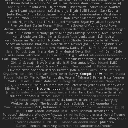
ElUltimo DeLaFila
Yousick
Sankaku Bear
Dennis Libon
Reymeld Santiago
AJ
FacinusChip
Dakota Wreski
n_morcatti
killswitchkay
Charles Louie
Avaister
Liam Bryant
sagar sasson
rafael naranjo
Elijah
ELITE Scratch
Zack Kepner
Justin Rogow
Andre Labuschagne
lily ren
maxime vandecasteele
Vasyl Vasyliv
Post Production
Zbob
VW Winterstein
Bob
Xavier
Mehmet Can
Nika Domi
C
xd Idk
Hajime Tsunoda
FRNL Lou
Joel Montano
Bryan Hy
Jakub Zbyszynski
River Lockhart
Stefan Florea
MStorm
The Society of Visions
David Power
Michael Santoro
C. Evans
thu huynh
Stephen Bentley
I_ViceRoy
Thomas Granger
bloli loli
Takashi M.
Melody Spiker
Midnight Gunship
Spencer_
NicoPOWAAA
Kornel Anderson
Dixon Keller
Keenan Rush
Venkataram
LLB
Josh W.
Kevin Showman
Naomi Soh
McCoder
John Elliotte
Gregory Basile
Filip Wieland
Sebastian Norlund
blog cruvi
Marc Nguyen
MaxDezignz
Tic_cle
nogutidaisuke
George Dvorak
Haris Lattirom
Matthew Daday
Paul
Kamil Uriasz
Lirian
Sarah Schrock
Logan Hertz
Gaël Gilly
Musical Nexus
Buttmunky1
Danny Sale
Elias Guevara
Kathreena B
Huitaka Studio
Digital Abbot
Aleksandr Chebotariov
Cole Turner
John Kevin Ong
JonDo
Filip
Cornellus Pendrahgon
Striker The Fox
Lale
Gökhan Sazdağı
Steve-0
el smells
丸 黒
Domantas Jokšas
Eduard
EvilQ
Alexander Olesen
Luke C
Shawn Anderson
Tess
opostol
Jiří Ptáček
JamTarts
Clive McKenzie
Shabeen Barzey - Browne
Josh
Martin Bailey
Espen
Princess
SiryuSama
Kelu
Sean Derham
Sam Fowler
Funny_ Compilation69
htai wu
Nadia
Pupper
John KD
Mimic
The Remodeling Veteran
Talyana S
Parker
Mister Venom
Markku Hakala
Hussien Mohamed
Gaforga VK
Ich Simp
cyril faia
Nipper1er
ふぇ えっ
Tomato Huwaidi
Eduardo ramirez
Peter Bates
Jediah Pesu
Randy Wells
Eilir Ho
Mrunit Churi
Necromantique
Nikki Balsem
Render House
John Hughes
James Gonzales
Cristi Vanderburg
Kaeden Hahn
Timo Erick
Miroslav Šamánek
EfulTopo
The Starius Project
Punch UP: The Top Contender! Official Patreon
Jorge Manuel Cappello Barreto
Sticky Buttons
iiiFahad7
재우 김
Morgsley
Workbench
wegu1
TheHappyElite
Duane Strickland
DC Kasundra
Ross
Marcin Anyszkiewicz
Ricky Robinson
Elizabeth
moot1n
Scott Fredrickson
仁 小野
kb714
Chris
Gabriel Alvarado
哲 董
Fredrik Karlsson
Tristan Lorius
Purpose Architecture
Władysław Pryszczarek
Ashley Fayers
plexlexia
Daniel Tidemo
ALEX NAVARRO
Table On
Edward
Didier Aerlebout
Anton
Sara
Alan
Jeffrey Olson
Riccardo Colombo
OHNE LIMIT
Gionea Alexandru Daniel
philip sisk
Daniel Richman
Ieuan King
Karri Haranko
Autonomous Frontier