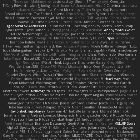
Thokozani Mahlanyane
david cachay
Shonn Effner
얍 얍얍
Oreo_tism
Tiffany Edwards
iaksdfg fodkg
ressii
Ioannis Athanasiadis
Nicolò Caterina
aureliana
Khuthadzo Ratshilumela
Grant Mckenney
Tadin Brego
Koji Tsukamoto
Rasool Abrahams
The Entire Universe
Dhruv Singh
Tom Byrom
Łukasz Majorczyk
Niko Tuononen
Pranshu Goyal
Mr Malone
OnPui
王庚
극단수작
Cédrick
Maxime
Wayne120
Omair Omari
L
Yuma Taesu
Kristian
Skyzee's Studio
Igor Sirotov Architects
Teunis Woord
Tinkering Monkey
Stefan
Devan Stolp
Rylai Crestfall
Josh Bishop
xuchang jiang
Hlynur G Asgeirsson
Anonymous Axolotl
Art Ov Nekromorph
正 明
Felix gogo
Joe Ford
Simon
Mana and Mayhem
Abdelkouddouss
ChengXi Yu
Michael Wilson
Amaury Faucon
Njan
Adenta Dar
Brandon Belisle
Karl-Heinz Köster
Ghoulishlycool
Jarle Styve
DHFG
name
Håkan Fors
nathan
Spidey
Jack Rao
Cristian Vigliano
Noah Kollmannsberger
Lutz
Jude Matanguihan
Tezuka
ETM
daraku
Marcin Biernat
LegoMilkMalik
miaukenzie
Alex Vo
Andrew
Horald Bartoldt
ttitim Tang
sahin
Ulises Maldonado
Ben Carlisle
Jake Messer
Exacute3D
Piotr Sztucki-Szewców
주호 정
Ethan Cohen
Metix
Winter
Igor Rodriguez
朋弥 林
Hank Logsdon
Elias
Javier Garay
Greg Miller
Wonder Lizard588
Gliese 570
Wiola Miszczak
Irina
Олег Гладков
凌太 上村
hullin thierry
Jackson L.
Harri Myllynen
Bojan Kostovic
Owen Connor
Gabriel Chvyrev
Wixer
Wasu Ju'Nior
mrthethatone
SketchedAnimationStudios
Daniel Larios-parra
Pablo
selvinsworld
Payton Heniser
Michael Hays
Vae
Bryan Kirkwood
Worthington
Creating Simpires
Sigma Eta
Matthias Carrick
Sagida T
Eddy
Raik Remus
APS Studio
Yvonne Ott
Menyhárt Marcell
Matthew Lowery
MrIncognito
Ed garas
Realmwrights
MikusMasquerade
jorge R
Ns
Khaidu
ryan jordan
Gabriel Malmgren
Dan Bojorquez Angulo
Williem McWhorter
Liam Tanaka
Mahmoud Khetabi
יניב חלה
Sladana Vukoja
Tom Weijnjes
jen
Danarogon
Streemer
Eli Mason
James Simpson
Hollow_Jenza
eje
지환 이
log
luke harrison
C
Ray Delapaz
Dmytro
Noah Couallier
Character34
indiiglo
Javlonbek rajabbayev
Crewman 47
Isabelle Lamarque
Michael Shimniok
Jonathan Harris
Andrea Lorenzo Mereghetti
Nils Ringlstetter
Osbiel Roque Arocha
Rebecca
Humza R Iqbal CombatNinja1269
laddc
sellig64
Javier
Radix N
Ariel Ilmari Kajava
Brandon DeLauney
Geoff Allen
Kamran Kadirov
MELUIP Store
Alpha3
Spotty Spotty YQ
TrixMix
Julian Quintero
julian reyes
Nareon
claytpn
Alquiler PS5
Era Rerza
bjgrimoari
Caleb Mcmullen
giovanni varani
Mackenzie
KuroShi
michael sierra
Nameless Renders
MMDCRAZED
DivineXavier
DEATHSTEED
Cli4D
vamsidhar reddy
Jack Taylor
Olov Melander
James Barrie
Bryant Price