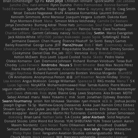
Brian Eichenberger
Syl Pu
Kevin Jeryd
Christian Tennant
SporkSkaffel
Zac Zabawa
Junzhe Zhu
nate arnold
Flynn Duniho
Pietro Piemontese
Ronnie Barnett
Todd Bennion
SpacePuffle
Tristan Fogle
Spec
Peter G
rayryeng
鸝瑩 魏
Craig Smith
fatcat
Daisuke Nagasawa
Bruf4
Anastasia Komaritska
Laurent Belcour
Kenneth Simmons
Amir Mansour
Joaquim Vergara
Lizbeth
Dakota Klatt
Bryn Morrison-Elliott
Mana
Simeon Milkov Velchevsky
Camille De Bastiani
Jenya Zenchenko
Burning Astral
Three Hats
Jamonidas
Soul Evans
Carlos Javier
Silverelitist
Dane Bucao
Salomé Lagarde
Patricio Torres
Clara Truchsess
Chantal LeBlanc
Garrett Calloway
nøixzy
Nicholas Day
Svetlin
Marco Evangelisti
Jack Kibble-White
MTU1500
Jordan Krakowski
Juuso Sipilä
SofaKing42
Frank
Jermaine Dawson
Chen Huang
Étienne Pikatoff
Sri Sonti
Bassy's Games
Bailey Rosenthal
George Luna
JEFF
Plane2House
Bob F
Matt
Zoemoney
Azula
Christopher Johansen
Harry Merrett
Respectable Studios
Phil Wilt
Dmitry Sorokin
Cookymine
Daniel Dias
Pixi_lab
MD1
Veronica
Rory
Brendan Droppo
Kelton McEwen
Rico Levitt
Liquid Cooled
Nadia
Skedo
Pedro Viana
Oleksii Komarov
Can
Desmond Johnson
Richard
Roman Volobuev
Teraa Bull
Chodey
Luke Fenwick
Xindrrobo
Noura S
Brett Wheeler
Bees Wax
Nicole Pérez
Frank Hereford
Carlos Ramírez
Arianna Montanari
Ikkeii
Shannonigans
Maggie Raycheva
Richard Funnell
Leonardo Borsten
Vinicius Morgado
BluntBSE
CW Animations
Anonymous Person
鈴葵
Jeff Kraemer
Nicole Findlay
Shirley
Lisa Anders
Angus McAloon
George Willaman
Sparazza D
RKG media
Manu T
S K
Lucas Signoles
NinjARTA
Mohamedmoawad Hilal
Tamás Kuklics
Pierre Moore
seguin matthis
OneGhastlyGhoul
Toby Howe
Nastassia Reutskaya
Chris Wintermyer
Liam Davis
chris reis
Ross
styles
Blaine Gray
Lewis Stephens
Alex Brown
MDTH
Sabaz Ahmad
maru
Make
Yokami c:
mik
Scott
Jonathan Ojibway
Brandon
Swann Fourmanoy
sinsin
Ken Ishikawa
Stanislav
ryan mrazik
峻辰 朱
Joshua Jacobs
Joseph Dignan
Ta Sp
Matthew-Gracey Desravines
Anika
Juan Ramón Ortiz Estévez
Shivam Ganju
Anıl Çaylak
JacobyO
Bình Võ Thiên
bavazov
Elhi Stevens
Alec Keck
halle stoeppler
david
jstevens
Martín Niz Tutoriales
Combrinck
Johan Simonsson
dokiderg
Brian Lane
Nathan Salla
S A Cooke
Jaber Alarbash
Solid Neptune
Donald Stooks
Little Weird Kid Stories
YUKI SHIBUTANI/ YUN
Trevor Larson
Aaron
Maxim Nordentz
Caio Notari
Tomi Ollikainen
Aimé
cloudhed
Duskfall
Samuel Bassale
Mathijs Peerboom
Filip Nyborg
leon labyk
Triangle Interactive
Philip Pryke
Dave
Fangzahn Aviation Studios
colinangusstudio
Mike L.
Chuck Morris
Mark Leonard
Will
francesco sabbatella
Alexander Leinauer