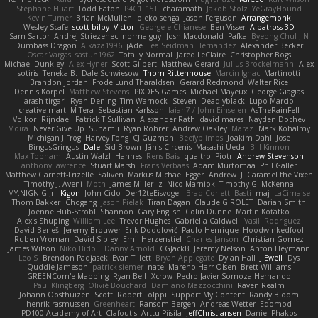
Stéphane Huart
Todd Eaton
P4C1F15T
charamath
Jakob Stolz
YeGrayHound
Kevin Turner
Brian McMullen
oleko senga
Jason Ferguson
Arrangemonk
Wesley Scafe
scott bilby
Victor
George e Chianese
Ben Visser
Albatross 3D
Sam Sartor
Andrej Striezenec
normalguy
Josh Macdonald
Pafka
Byeong Chul JIN
Dumbass Dragon
Alkaza1996
jAde
Lea Seidman Hernandez
Alexander Becker
Oscar Vargas
sastun1962
Totally Normal
Jared LeClaire
Christopher Bogs
Michael Dunkley
Alex Hyner
Scott Gilbert
Matthew Gerard
Julius Brockelmann
Alex
sotiris
Teneka B.
Dale Schwiesow
Thom Rittenhouse
Marcin Ignac
Martinotti
Brandon Jordan
Frode Lund Tharaldsen
Gerard Redmond
Walter Rice
Dennis Korpel
Matthew Stevens
PIXDES Games
Michael Mayeux
George Giagias
arash tirgari
Ryan Dening
Tim Warnock
Steven
Deadlyblack
Lupo Marcio
creative mart
M Tera
Sebastian Karlsson
Iaian7 / John Einselen
AsTheRainFell
Volkor
Rijndael
Patrick T Sullivan
Alexander Rath
david mares
Nayden Dochev
Moira
Never Give Up
Sunamii
Ryan Rohrer
Andrew Oakley
Maraz
Mark Kohalmy
Michigan J Frog
Harvey Fong
CJ Guzman
Beefyblimps
Joakim Dahl
Jose
BingusGringus
Dale
Sid Brown
Jānis Circenis
Masashi Ueda
Bill Kinnon
Max Topham
Austin Walzl
Hannes
Rens Bais
qualtro
Piotr
Andrew Stevenson
anthony lawrence
Stuart Marsh
Frans Verbaas
Adam Murtomaa
Phil Galler
Matthew Garnett-Frizelle
Saliven
Markus Michael Egger
Andrew
J
Caramel the Vixen
Timothy J. Aveni
Moth
James Miller
z
Nico Marniok
Timothy G. McKenna
MY.NIGNIG Jr.
Kigon
John Cido
Der12teEisvogel
Brad Corlett
Basti
maj
LaCimaise
Thom Bakker
Chogang
Jason Pielak
Tiran Dagan
Claude GIROLET
Darian Smith
Joenne Hub-Strobl
Shannon
Gary English
Colin Dunne
Martin Koťátko
Alexis Shuping
William Lee
Trevor Hughes
Gabriella Caldwell
Vasili Rodriguez
David Beneš
Jeremy Brouwer
Erik Dodolović
Paulo Henrique
Hoodwinkedfool
Ruben Vroman
David Sibley
Emil Herzenstiel
Charles Janson
Christian Gomez
James Wilson
Niko Bidoli
Danny Arnold
CGJackB
Jeremy Nelson
Anton Heymann
Leo S
Brendon Padjasek
Evan Tillett
Bryan Applegate
Dylan Hall
J Ewell
Dys
Quddle Jameson
patrick siemer
nate
Mareno Harr Olsen
Brett Williams
GREENCom'e Mapping
Ryan Bell
Xcrow
Pedro Javier Somoza Hernando
Paul Klingberg
Olivié Bouchard
Damiano Mazzocchini
Raven Realm
Johann Oosthuizen
Scott
Robert Tolppi: Support My Content
Randy Bloom
henrik rasmussen
Greenheart
Ransom Bergen
Andreas Wetter
Edomod
PD100 Academy of Art
Clafoutis
Arttu Piisila
JeffChristiansen
Daniel Phakos