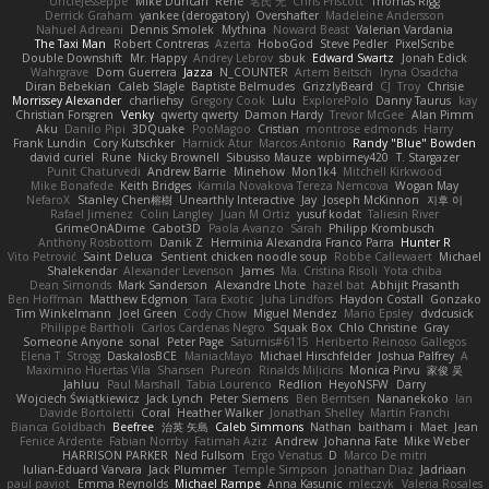
UncleJesseppe
Mike Duncan
Rene
名氏 无
Chris Priscott
Thomas Rigg
Derrick Graham
yankee (derogatory)
Overshafter
Madeleine Andersson
Nahuel Adreani
Dennis Smolek
Mythina
Noward Beast
Valerian Vardania
The Taxi Man
Robert Contreras
Azerta
HoboGod
Steve Pedler
PixelScribe
Double Downshift
Mr. Happy
Andrey Lebrov
sbuk
Edward Swartz
Jonah Edick
Wahrgrave
Dom Guerrera
Jazza
N_COUNTER
Artem Beitsch
Iryna Osadcha
Diran Bebekian
Caleb Slagle
Baptiste Belmudes
GrizzlyBeard
CJ
Troy
Chrisie
Morrissey Alexander
charliehsy
Gregory Cook
Lulu
ExplorePolo
Danny Taurus
kay
Christian Forsgren
Venky
qwerty qwerty
Damon Hardy
Trevor McGee
Alan Pimm
Aku
Danilo Pipi
3DQuake
PooMagoo
Cristian
montrose edmonds
Harry
Frank Lundin
Cory Kutschker
Harnick Atur
Marcos Antonio
Randy "Blue" Bowden
david curiel
Rune
Nicky Brownell
Sibusiso Mauze
wpbirney420
T. Stargazer
Punit Chaturvedi
Andrew Barrie
Minehow
Mon1k4
Mitchell Kirkwood
Mike Bonafede
Keith Bridges
Kamila Novakova Tereza Nemcova
Wogan May
NefaroX
Stanley Chen榕樹
Unearthly Interactive
Jay
Joseph McKinnon
지후 이
Rafael Jimenez
Colin Langley
Juan M Ortiz
yusuf kodat
Taliesin River
GrimeOnADime
Cabot3D
Paola Avanzo
Sarah
Philipp Krombusch
Anthony Rosbottom
Danik Z
Herminia Alexandra Franco Parra
Hunter R
Vito Petrović
Saint Deluca
Sentient chicken noodle soup
Robbe Callewaert
Michael
Shalekendar
Alexander Levenson
James
Ma. Cristina Risoli
Yota chiba
Dean Simonds
Mark Sanderson
Alexandre Lhote
hazel bat
Abhijit Prasanth
Ben Hoffman
Matthew Edgmon
Tara Exotic
Juha Lindfors
Haydon Costall
Gonzako
Tim Winkelmann
Joel Green
Cody Chow
Miguel Mendez
Mario Epsley
dvdcusick
Philippe Bartholi
Carlos Cardenas Negro
Squak Box
Chlo Christine
Gray
Someone Anyone
sonal
Peter Page
Saturnis#6115
Heriberto Reinoso Gallegos
Elena T
Strogg
DaskalosBCE
ManiacMayo
Michael Hirschfelder
Joshua Palfrey
A
Maximino Huertas Vila
Shansen
Pureon
Rinalds Miļicins
Monica Pirvu
家俊 吴
Jahluu
Paul Marshall
Tabia Lourenco
Redlion
HeyoNSFW
Darry
Wojciech Świątkiewicz
Jack Lynch
Peter Siemens
Ben Berntsen
Nananekoko
Ian
Davide Bortoletti
Coral
Heather Walker
Jonathan Shelley
Martín Franchi
Bianca Goldbach
Beefree
治英 矢島
Caleb Simmons
Nathan
baitham i
Maet
Jean
Fenice Ardente
Fabian Norrby
Fatimah Aziz
Andrew
Johanna Fate
Mike Weber
HARRISON PARKER
Ned Fullsom
Ergo Venatus
D
Marco De mitri
Iulian-Eduard Varvara
Jack Plummer
Temple Simpson
Jonathan Diaz
Jadriaan
paul paviot
Emma Reynolds
Michael Rampe
Anna Kasunic
mleczyk
Valeria Rosales