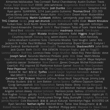
Almantas Vasiliauskas
Tess Cornwall
Rahul Chandwaney
Austin Durban
Travis
Yuliya
Ralph Does Stuff
EEEEE
Jelle sahmkow
Scopitones
Brad Mellesmoen
A J
Andrew Islas
Ignacio
Kalliope Marie
Josh Dunfee
Gen
viviisection
Seraphin Ernst
Ryan game
SLAWWNN_ 2214
Juan pablo Gutierrez
Thomas Elrod
ZED ZED
James Abney
John kivinen
Kieran Kuhn
Alec Drake
Desert Viber
MutantMike
Carl Glittenberg
Martin Guldbaek
AVAinc.
Lariotjandy
papi bless
DRKRM
THG Creative
lia wu
joop van drunick
Julie Woodcock
nic96
Dzät
Maxim Krioukov
Furkan Kirac
Scott North
Reese Moore
nofreelunch 100
vagueish
Infinitipo
Riverin David-Alexandre
DennyB
NAN YI
Paul Gleason
Tales of Scale
Hank Kaamura
Mind Bird
robzilla
HonorableHoplite
madmacx
AlisserB
Tim Boylan
Braulio Chavez
Logan
Wutata
Andrew Osborne
Rafal
Higgins
Angel Diaz
Courtney Xenith
Francky Tang
salem shams
Alheren
Kevin Kennedy
Carlos Abraham Gutiérrez Solis
Clemente Miralles
Tyler Vaughn
Laster
Kris
Jackson N. Rocha
Paul McManus
TheCaptainAmerica
Bryant Bennett
Evelyne I
Dániel Zarándi
BenYanken69
SomeGuyBS
Tomas Kiniulis
ShadowolfVFX
John Britti
Jack Quinn
Beth
Ebi3D
RVA DEMON
Niranjan Raghu
경문 서
Flagg3D
Lonnon Foster
Rolf Frey
Lorenzo Festa
Sergei Krutihin
Kevin Roy
Peter Balicki
steve
Joseph Salud
Facundo Martinez Pintado
polo
Mila
Dewi
Matt's Media
Stephen Grimm
microdee
Hans Wegener
Mark Sullivan
theLOF
Maya Halphon
szabolcs csaszar
Stellarator
Now Eleanor
Денис Оницев
Michał Roszkowski
GearGrit - PS2 inspired 3D Platformer Action Game!
Raven Ai
Thor Davidsen
Peter Pejanović
Hope Moore
EK
The Creaky Floorboard
Beachglass Gardens
Bobbit M.
Karl
敦智 紀
Tjoffex
Levent Göçer
Szymon Kaniewski
Adrian S
Mat (M5X11)
Izabella Dębek
john
Andrew
Alexis Lazootin
Jonas Trost
Cameron 'CSD' Dickson
Maurice LeDoux
Focus Vault
Fayçal Njoya
Jimmy Jung
Phillip Studans
준현 이
Jorn Bakker
Lloros Sarano
Caffeine Oppsum Games
Giorgi Samukashvili
Alex Tsiskarishvili
Family Rislov
Shiny
Vonda Marquez
Matt Sweda
Ina
Ben Houston
DeeEmmCee
Jim Mitchell
Hamish Gawn
DocD
Bu
Angelie
simon dewey
Alastair Johnson
Harrison Jones
Saihou
LEDAfterBurners
Roe Hughes
Simon
getzity
K.O Tsitra Eht
Brett Seipel
Liz Vermoesen
cryptic pk
PJ
quig
Allison Philips
anaptr
RenAzuma's Things
Risky_Bunny98
EndyArts
Mone Ane
James Paynter
Cole Blazevich
家維 張
Jakub Kukuryk
Kemberlyn Pegus
BOOSTED UK
Ryan Sanchez
Nathan Apffel
Mitchell Winn
Tania
Ieva Straupmane
金 康
Robert Marino
Victor De los Santos
Manfred
Philipp Jainz
Марина Ск
Dave Child