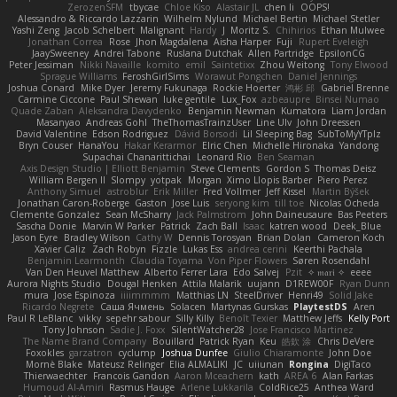
ZerozenSFM
tbycae
Chloe Kiso
Alastair JL
chen li
OOPS!
Alessandro & Riccardo Lazzarin
Wilhelm Nylund
Michael Bertin
Michael Stetler
Yashi Zeng
Jacob Schelbert
Malignant
Hardy
J
Moritz S.
Chihirios
Ethan Mulwee
Jonathan Correa
Rose
Jhon Magdalena
Aisha Harper
Fuji
Rupert Eveleigh
JaaySweeney
Andrei Tabone
Ruslana Dutchak
Allen Partridge
EpsilonCG
Peter Jessiman
Nikki Navaille
komito
emil
Saintetixx
Zhou Weitong
Tony Elwood
Sprague Williams
FeroshGirlSims
Worawut Pongchen
Daniel Jennings
Joshua Conard
Mike Dyer
Jeremy Fukunaga
Rockie Hoerter
鸿彬 邱
Gabriel Brenne
Carmine Ciccone
Paul Shewan
luke gentile
Lux_Fox
azbeaupre
Binsei Numao
Quade Zaban
Aleksandra Davydenko
Benjamin Newman
Kumatora
Liam Jordan
Masanyao
Andreas Gohl
TheThomasTrainzUser
Line Ulv
John Dreessen
David Valentine
Edson Rodriguez
Dávid Borsodi
Lil Sleeping Bag
SubToMyYTplz
Bryn Couser
HanaYou
Hakar Kerarmor
Elric Chen
Michelle Hironaka
Yandong
Supachai Chanarittichai
Leonard Rio
Ben Seaman
Axis Design Studio | Elliott Benjamin
Steve Clements
Gordon S
Thomas Deisz
William Bergen II
Slompy
yotpak
Morgan
Ximo Llopis Barber
Piero Perez
Anthony Simuel
astroblur
Erik Miller
Fred Vollmer
Jeff Kissel
Martin Býšek
Jonathan Caron-Roberge
Gaston
Jose Luis
seryong kim
till toe
Nicolas Ocheda
Clemente Gonzalez
Sean McSharry
Jack Palmstrom
John Daineusaure
Bas Peeters
Sascha Donie
Marvin W Parker
Patrick
Zach Ball
Isaac
katren wood
Deek_Blue
Jason Eyre
Bradley Wilson
Cathy W
Dennis Torosyan
Brian Dolan
Cameron Koch
Xavier Caliz
Zach Robyn
Fizzle
Lukas Ess
andrea cerini
Keerthi Pachala
Benjamin Learmonth
Claudia Toyama
Von Piper Flowers
Søren Rosendahl
Van Den Heuvel Matthew
Alberto Ferrer Lara
Edo Salvej
Pzit
✧ 𝔪𝔞𝔯𝔦 ✧
eeee
Aurora Nights Studio
Dougal Henken
Attila Malarik
uujann
D1REW00F
Ryan Dunn
mura
Jose Espinoza
iiiimmmm
Matthias LN
SteelDriver
Henri49
Solid Jake
Ricardo Negrete
Саша Ячмень
Solacen
Martynas Gurskas
PlaytestDS
Aren
Paul R LeBlanc
vikky
sepehr sabour
Silly Killy
Benoît Texier
Matthew Jeffs
Kelly Port
Tony Johnson
Sadie J. Foxx
SilentWatcher28
Jose Francisco Martinez
The Name Brand Company
Bouillard
Patrick Ryan
Keu
皓欽 涂
Chris DeVere
Foxokles
garzatron
cyclump
Joshua Dunfee
Giulio Chiaramonte
John Doe
Mornè Blake
Mateusz Relinger
Elia ALMALIKI
JC
uiiunan
Rongina
DigiTaco
Thierwaechter
Francois Gandon
Aaron Mceachern
kath
AREA 6
Alan Farkas
Humoud Al-Amiri
Rasmus Hauge
Arlene Lukkarila
ColdRice25
Anthea Ward