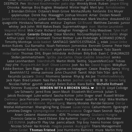
DEEPNOX
Pen
Michael Koschmieder
pato dlgv
Wrinkly Blink
Ruben
Jesper Elling
Onooka
Kseniya
Boo Bugless
Mesaland
Winter Night
Mert İyiiz
forrobloxdev
J. Brendan Elmore
Octavia's Mesh Grove
MinhazMurks
Fxntxnile
Eric Moyer
qaylanuraya
Derek Ray
Waaagghh
Joshua Vincent
Amar
Declan Newell
Javier Fernández Alegre
julian silver
Nomadic Astronaut
Mark Vecchio
dosuken0122
quagootle
Hirokazu Yamakura
enitzur
Zephon
Gil Bruvel
Matthew Zaneski
junior
whitey
Jack John
Will Makes Beats
SupremeAhegao
nori
Marlise Launstein
Vesperal Mind
Milk Crate
Richard Gallagher
Firelegend
Toby Meadows
Tyler Huff
Adam N'Diaye
Gerardo Orozco
Oskar Mendez
NoGreatMystery
Bike Kefeli
shiipi
Arthur Lops
Oliver Cromwell
Tomer Meltser
Luke Ridehalgh
ADRIANO JONUS
Timothy Montoya
soda basket
SANTIAGO SANTOS ESTRADA
j_ edak
Josue Uribe
Anton Rubets
Gui Ramalho
Noah Patterson
Jomenikia
Bennett Greene
Peter Hale
Nathaniel Roberts
Mechrot
elijah kenney
J H
Astone Massie
Tobi Staerk
milad tatar
Thomas
DHL
Bryan Intindola
Archman
Billy Bob
Evan C
SHALIWA233
Stefan Jammertzheim
SpiSlu
Joe Carlos
Oscar Castillo
bleached
senko
Lasse Leonhardsen
3darchstuffs
Martin Wells
Skittlq
SquareIsNotCool
Tobias
אילון קשת
Purple-H's Art Stuff
Oliver Lemke
Josh
No No
David Rogers
MilkyBun
Eddie Benton
Sam Biggins
윤구선
gupries on Instagram
Cassie
Bradley Savoy
Wing
Beehhhh112
imma zamora
John Churchill
TwinX
Nhật Tiến Trần
승하 이
Facundo Lazzaro
Stenz
Filomeno Saraiva
Rhys lg
Aki Jae
TheMellowMelody
Jack Ryan
Brad Leikam
Nasi Paru Bu Amin
Jazmin Lang
宥任 陳
St
Gooo Tang
Nicolas Hafner
gyomh
adaktyl
Belen Rubio
Kiara Battle
Michelle Rothwell
Niki Shterev
RussJones
REBORN WITH A BROKEN SKILL ❤️
复任 陳
Lloyd Collidge
Lev Schwartz
Jared Ross
Jason Mault
Elizabeth McCormick
Julian S.
Jakob Recknagel
Luke willard
Sascha Kohler
John Steger
snail
Russell Wilder
Demerui
Jace Perrodin
Jeremy Ingram
Pedro Xavier
isaiah M
lokjl
Mike Wellfare
ratman
Lucas M. Morone
WyvernLang
Manny Morales
Randal Falcone
Der Le
Meshal Alshammari
KhangXing Pang
Douwe
Lucas Vieira
CallumNorm
Egoknight
Limitless Designs
tylerspetgoose
maurizio sciascia
Özgür Kaan Sevindi
Kayla B
Arian Castane
Akaiseutoseu
4DN
Thomas Harvey
Giuliano Hungria
Dionicio Galarza
David Ebbevi
Eda Aydemir
Logan Cox
Kyoto Wanderer
LEE EUNHA
JoyBox19
Play Usa
panic attack
Trip boy
heeno honee
Grigorii
Nicolas Scheer
Kai Krones
magda pawlak
ikung gmr
Titans Management
Greta Gedat
Thomas Fristed
Jose Humberto Ramirez
mura
Martin Holy