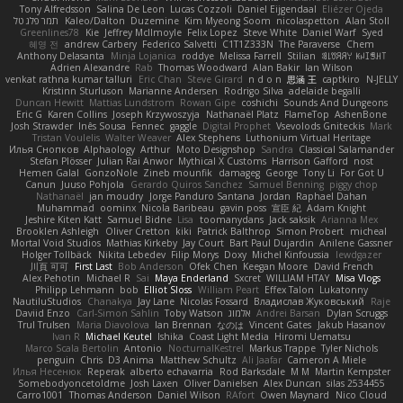
Tony Alfredsson
Salina De Leon
Lucas Cozzoli
Daniel Eijgendaal
Eliézer Ojeda
תמר פלג טל
Kaleo/Dalton
Duzemine
Kim Myeong Soom
nicolaspetton
Alan Stoll
Greenlines78
Kie
Jeffrey McIlmoyle
Felix Lopez
Steve White
Daniel Warf
Syed
혜영 전
andrew Carbery
Federico Salvetti
C1T1Z333N
The Paraverse
Chem
Anthony Delasanta
Minja Lojanica
roddye
Melissa Farrell
Stilian
ꌃ꒒ꀎꋪꋪꌩ ꀘꈤꀤꁅꃅ꓄
Adrien Alexandre
Rab
Thomas Woodward
Alan Bakir
Ian Wilson
venkat rathna kumar talluri
Eric Chan
Steve Girard
n d o n
思涵 王
captkiro
N-JELLY
Kristinn Sturluson
Marianne Andersen
Rodrigo Silva
adelaide begalli
Duncan Hewitt
Mattias Lundstrom
Rowan Gipe
coshichi
Sounds And Dungeons
Eric G
Karen Collins
Joseph Krzywoszyja
Nathanaël Platz
FlameTop
AshenBone
Josh Strawder
Inês Sousa
Fennec
gaggle
Digital Prophet
Vsevolods Gniteckis
Mark
Tristan Voulelis
Walter Weaver
Alex Stephens
Luthonium Virtual Heritage
Илья Снопков
Alphaology
Arthur
Moto Designshop
Sandra
Classical Salamander
Stefan Plösser
Julian Rai Anwor
Mythical X Customs
Harrison Gafford
nost
Hemen Galal
GonzoNole
Zineb mounfik
damageg
George
Tony Li
For Got U
Canun
Juuso Pohjola
Gerardo Quiros Sanchez
Samuel Benning
piggy chop
Nathanaël
jan moudry
Jorge Panduro Santana
Jordan
Raphael Dahan
Muhammad
oominx
Nicola Baribeau
gavin poss
宣臣 紀
Adam Knight
Jeshire Kiten Katt
Samuel Bidne
Lisa
toomanydans
Jack saksik
Arianna Mex
Brooklen Ashleigh
Oliver Cretton
kiki
Patrick Balthrop
Simon Probert
micheal
Mortal Void Studios
Mathias Kirkeby
Jay Court
Bart Paul Dujardin
Anilene Gassner
Holger Tollbäck
Nikita Lebedev
Filip Morys
Doxy
Michel Kinfoussia
lewdgazer
川頁 可可
First Last
Bob Anderson
Ofek Chen
Keegan Moore
David French
Alex Pehotin
Michael R
Sai
Maya Enderland
Sxcret
WILLIAM HTAY
Misa Vlogs
Philipp Lehmann
bob
Elliot Sloss
William Peart
Effex Talon
Lukatonny
NautiluStudios
Chanakya
Jay Lane
Nicolas Fossard
Владислав Жуковський
Raje
Daviid Enzo
Carl-Simon Sahlin
Toby Watson
אלמוג
Andrei Barsan
Dylan Scruggs
Trul Trulsen
Maria Diavolova
Ian Brennan
なのは
Vincent Gates
Jakub Hasanov
Ivan R
Michael Keutel
Ishika
Coast Light Media
Hiromi Uematsu
Marco Scala Bertolin
Antonio
NocturnalKestrel
Markus Trappe
Tyler Nichols
penguin
Chris
D3 Anima
Matthew Schultz
Ali Jaafar
Cameron A Miele
Илья Несенюк
Reperak
alberto echavarria
Rod Barksdale
M M
Martin Kempster
Somebodyoncetoldme
Josh Laxen
Oliver Danielsen
Alex Duncan
silas 2534455
Carro1001
Thomas Anderson
Daniel Wilson
RAfort
Owen Maynard
Nico Cloud