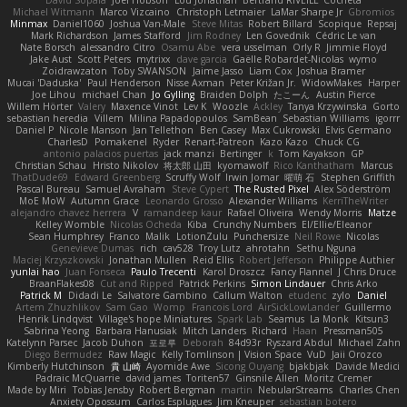
David Sopala
Joel Hobson
Lou Jonathan
Bertrand RIVEILL
Cocheta
Michael Witmann
Marco Vizcaino
Christoph Letmaier
LaMar Sharpe Jr
Gbromios
Minmax
Daniel1060
Joshua Van-Male
Steve Mitas
Robert Billard
Scopique
Repsaj
Mark Richardson
James Stafford
Jim Rodney
Len Govednik
Cédric Le van
Nate Borsch
alessandro Citro
Osamu Abe
vera usselman
Orly R
Jimmie Floyd
Jake Aust
Scott Peters
mytrixx
dave garcia
Gaëlle Robardet-Nicolas
wymo
Zoidrawzaton
Toby SWANSON
Jaime Jasso
Liam Cox
Joshua Bramer
Mucai 'Daduska'
Paul Henderson
Nisse Axman
Peter Križan Jr.
WidowMakes
Harper
Joe Lihou
michael Chan
Jo Gylling
Braiden Dolph
たこーん
Austin Pierce
Willem Hörter
Valery
Maxence Vinot
Lev K
Woozle
Ackley
Tanya Krzywinska
Gorto
sebastian heredia
Villem
Milina Papadopoulos
SamBean
Sebastian Williams
igorrr
Daniel P
Nicole Manson
Jan Tellethon
Ben Casey
Max Cukrowski
Elvis Germano
CharlesD
Pomakenel
Ryder
Renart-Patreon
Kazo Kazo
Chuck CG
antonio palacios puertas
jack manzi
Bertinger
k
Tom Kayakson
GP
Christian Schau
Hristo Nikolov
将太郎 山田
kyomawolf
Rico Kanthatham
Marcus
ThatDude69
Edward Greenberg
Scruffy Wolf
Irwin Jomar
曜萌 石
Stephen Griffith
Pascal Bureau
Samuel Avraham
Steve Cypert
The Rusted Pixel
Alex Söderström
MoE MoW
Autumn Grace
Leonardo Grosso
Alexander Williams
KerriTheWriter
alejandro chavez herrera
V
ramandeep kaur
Rafael Oliveira
Wendy Morris
Matze
Kelley Womble
Nicolas Ocheda
Kiba
Crunchy Numbers
El/Ellie/Eleanor
Sean Humphrey
Franco
Malik
LotionZulu
Punchersize
Neil Rowe
Nicolas
Genevieve Dumas
rich
cav528
Troy Lutz
ahrotahn
Sethu Nguna
Maciej Krzyszkowski
Jonathan Mullen
Reid Ellis
Robert Jefferson
Philippe Authier
yunlai hao
Juan Fonseca
Paulo Trecenti
Karol Droszcz
Fancy Flannel
J Chris Druce
BraanFlakes08
Cut and Ripped
Patrick Perkins
Simon Lindauer
Chris Arko
Patrick M
Didadi Le
Salvatore Gambino
Callum Walton
etudenc
zylo
Daniel
Artem Zhuzhlikov
Sam Gao
Womp
Francois Lord
AirSickLowLander
Guillermo
Henrik Lindqvist
Village's hope Miniatures
Spark Lab
Seamus
La Monk
Kitsun3
Sabrina Yeong
Barbara Hanusiak
Mitch Landers
Richard
Haan
Pressman505
Katelynn Parsec
Jacob Duhon
포로루
Deborah
84d93r
Ryszard Abdul
Michael Zahn
Diego Bermudez
Raw Magic
Kelly Tomlinson | Vision Space
VuD
Jaii Orozco
Kimberly Hutchinson
貴 山崎
Ayomide Awe
Sicong Ouyang
bjakbjak
Davide Medici
Padraic McQuarrie
david james
Toriten57
Ginsnile Allen
Moritz Cremer
Made by Miri
Tobias Jensby
Robert Bergman
martin
NebularStreams
Charles Chen
Anxiety Opossum
Carlos Esplugues
Jim Kneuper
sebastian botero