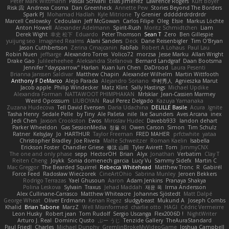
Peter Mark Wittmann
Pascal Scrivani
Elias Jimenez
Lawrence Rogers
Kurt Boyer
Risk 📀
Andreea Cosma
Dan Greenheck
Annette Pew
Stories Beyond The Borders
Spark PJ
Mohamad Hadlah
Kyle Mitrione
Ty Grenier
dddddrdrdrdrdr
Marcell Ceslowsky
Cedoulain
Jeff McGowan
Carlos Filipe
Oleg
Elsie
Markus Löchte
Anton Howell
Alexander Adelmann
Spirit-Rush
Moritz Schmidtchen
Liam
Derek Wight
幸史 松下
Eduardo
Peter Thomson
Sean T
Zero
Ben Gillespie
yuijung seo
Imagined Realms
Alani Sanders
Deck
Dane Reisenbigler
Tim O'Bryan
Jason Cuthbertson
Zerina Cmajcanin
FabFab
Robert A Lohaus
Paul Lau
Robin Nuen
jeffsarge
Alexandro Torres
Volico72
morzsa
Jesse Marku
Allan Wright
Drake Gao
Julileeheehee
Aleksandra Stefanova
Bernard Landgraf
Daan Bootsma
Jennifer "daysparrow" Harlan
Kuan lun Chen
DaDrood
Laura Pesenti
Brianna Janssen Saldivar
Matthew Chapin
Alexander Wilhelm
Martin Wittfooth
Anthony F DeMarco
Alejo Parada
Alejandro Soriano
中村秀人
Agnieszka Marut
Jacob apple
Philip Windecker
Matz Klint
Sally Hastings
Michael Updike
Alexandra Forman
NATTAWOOT PHIMPHAKAN
MrIsklar
Jean-Cassien Marmey
Weird Oposssum
LIUBOYAN
Raul Perez Delgado
Kazuya Yamanaka
Zuzana Hudecova
Tell David Evensen
Daria Udachina
DELILLE Basile
Acura .Ignite
Tasha Henry
Sedale Pelle
by Tiny
Ale Pašeta
nile
Ike Saunders
Aves Arcana
inex
Jedi Chen
Jaxson Crookston
Ewos
Miroslav Hudec
Davebb933
landon dehart
Parker Wheeldon
Gas SessionMedia
정율 이
Owen Carson
Simon
Tim Schulz
Ratner
KelsyJay
Jo
HARTHUR
Taylor Freeman
FRED MAHER
prfctwhite
yataa
Christopher Bradley
Joe Rivera
Malte Schweitzer
Roman Kaelin
Isabella
Erickson Foster
Chandler Griese
修汰 山田
Tyler Avirett
Tom
JimmyCNX
The one and only phase
sepp
HectorOH
Brian
Alyx
Jonathan
Verbatim
Clay T
Reiten Cheng
Joykk
Sonia domenech garcia
Lucy Vu
Sammy Sidefx
Martin C
Mac Greggor
The Bearded Squirrel
Rebecca Whitehead
Matthew Tronc
R
Gabirél
Force Feed
Radosław Wieczorek
CineArtOhio
Sabrina Munley
Jeroen Bekkers
Rodrigo Terrazas
Yael Ghusoun
Aaron
Adam Jenkins
Pranaya Shakya
Polina Leskova
Sylvain
Traxus
Jehad Maddah
재윤 옥
Irma Andersson
Alex Cullinane-Carrasco
Matthew Whiteacre
Johannes Sjöstedt
Matt Dalpé
George Wheat
Oliver Erdmann
Kenan Regez
sludgybeast
Mukund A
Joseph Combs
Khalid
Brian Tabone
MarzZ
Well Misinformed
charlie otto
HAGI
Cédric Vermeirre
Leon Husky
Robert jean
Tom Rudolf
Sergio Uscanga
Flex2006D !
NightWriter
Arturo J. Real
Dominic Qusto
ぶー うじ
Tenzide Gallery
TheAuraStandard
Paul Friedl
Charles
Michael Dunphy
GremlinBrokeMyVideoGame
Joshua Campbell