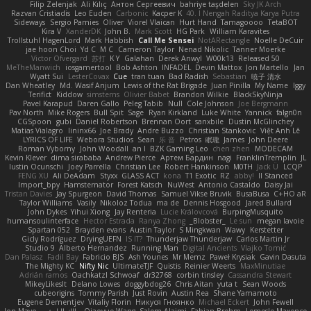
Filip Zelenjak
Ali Kılıç
Антон Сергеевич
bahriye taşdelen
Sky JK Arch
Razvan Cristiadis
Leo Euden
Carbonic
Kacper K
40. I Nengah Raditya Karya Putra
Sideways
Sergio Pamies
Oliver
Viorel Vlaican
Hurt Hand
Tamagoooo
TetaBOT
Kira V
XanderDK
John B.
Mark Scott
HG Park
William Karavites
Trollstuhl HagenLord
Mark Habbish
Call Me Sensei
NotARectangle
Noelle DeCuir
jae hoon Choi
Yd C
M C
Cameron Taylor
Nenad Nikolic
Tanner Moerke
Victor Ofvergard
苏打
K Y
Galahan
Derek Anwyl
W00k13
Released 50
MeTheManwich
iosgamertool
Bob Ashton
INFADEL
Devin Mattox
Jon Martello
Jan
Wyatt Sui
LesterCovax
Cue
tran tuan
Bad Radish
Sebastian
暁子 清水
Dan Wheatley
Md. Wasif Anjum
Lewis of the Rat Brigade
Juan Pinilla
My Name
Iggy
Terifict
Kiddow
simsterns
Olivier Babet
Brandon Wilkie
BlackSkyNinja
Pavel Karapud
Daren Gallo
Peleg Tabib
Null
Cole Johnson
Joe Bergmann
Pav North
Mike Rogers
Bull Spit
Sage
Ryan Kirkland
Luke White
Yannick
falgn0n
CGSpoon
gubi
Daniel Robertson
Brennan Oort
sanxbile
Dustin McGlinchey
Matias Vialagro
lininx66
Joe Brady
Andre Buzzo
Christian Stankovic
Việt Anh Lê
LYRICS OF LIFE
Webora Studios
Sean
乐 音
Petros
眠瓏
James
John Deere
Roman Vyborny
John Woodall
an l
BZK Gaming Leo
chen zhen
MODECAM
Kevin Klever
dima sirababa
Andrew Pierce
Артем Бардин
nagi
FranklinTremplin
JL
Iustin Ocunschi
Joey Parrella
Christian Lee
Robert Hankinson
M0TH
Jack Ü
LCQP
FENG XU
Ali DeAdam
Styxx
GLASS ACT
kona
T1 Exotic
RZ
abby!
ll Stanced
Import_bpy
Hamsternator
Forest Katsch
NuWest
Antonio Castaldo
Daisy Jai
Tristan Davies
Jay Spurgeon
David Thomas
Samuel Vikse Bruvik
BusaBusa
C+HO aR
Taylor Williams
Vasily
Nikoloz Todua
ma de
Dennis Hosgood
Jared Bullard
John Dykes
Yihui Xiong
Jay Renteria
Lucie Královcová
BurpingMusquito
humansoulinterface
Hector Estrada
Ranya Zhong
_Blobster_
Le sun
megan lavoie
Spartan 052
Brayden evans
Austin Taylor
S Mingkwan
Wawy
Kerstetter
Gicly Rodríguez
DryingUEFN
IS IT?
Thunderjaw Thunderjaw
Carlos Martin Jr
Studio 9
Alberto Hernandez
Running Man
Digital Ancients
Vlajko Tomić
Dan Palasz
Fadil Bay
Fabricio BJS
Ash Younes
Mr Memz
Paweł Krysiak
Gavin Dasuta
The Mighty KC
Nifty Nic
UltimateTJF
Quistis
Reinier Weerts
MaxMinutiae
Adrián ramos
Oachkatzl Schwoaf
dr32768
corbin tinsley
Cassandra Stewart
MikeyLikesIt
Delano Lowes
doggybdog26
Chris Aitan
yuta t
Sean Woods
cubeorigins
Tommy Parish
Just Rovin
Austin Rea
Shane Yamamoto
Eugene Dementjev
Vitaliy Florin
Никуся Гноянко
Michael Eckert
John Fewell