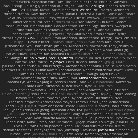
SETH WEBER
Sebastian Witt
Tom Pike
Kenleung Leung
Enrique Gonzalez
Zack Bishop
Rouge guy
brandon dudley
Joel Gordils
GadFlight
Charles Herrmann
Justin
LvH
K Anon
Richie
Karim Mohamed
Weichnudel
Marcus Grennborg
christian cuttino
DaveHuman
juanito
Johan L
Theresa A. Carroll
Iain Black
Einarr
Volatility
Stephen Smith
joshy west xoxo
Łukasz Pawłowski
Anthony Dilmore
Daniel Schmid Leal
Steele
Nitrosimi96
ANonEMoose
Gun Metal Games
macoll macoll
Brandon Joffe
Cory robertson
Ember
Sage Himeros
Sweeper3D
Bruno Yudi
Daddios Studios
Aleksey Pollack
Lotus
Fabrizio Guidotti
Esbern Hansen
ran nie
Justper's Furry Avatar World
Kevin LomondDesign
Victor Ghyssens
749R
CGautos
Kevin Anderson
dusan tomas
Jegregg
Travis Lemieux
Philipp T
David Pulcifer
Thomas Elliott
John Gutwin
Sara Tarr
Shay
CT
Jermaine Bouyea
Liam Smyth
Jim Bob
Michael Loh
doctor25th
Larry Jenkins
sv
Andrew Lamb
Hamad
rendered_pixel
der_mihi
Worked Wood
Alan Figg
Matias Dubos
BigWhiteLion
Karolina En
David Curiel
alec1025
BeepCodeMusic
Ben Granger
Bruno Simon (Three.js Journey)
Michelle Ma
Ben
glassapple 325
Woof
Maxime Detournière
Rayscaper
Chris Dickson
idkdude
성익 김
Piotr
JSR Production house
Dustin Pettegrew
Alessandro Mennonna
Onalist
Devin Martin
Mehmet Oguz Derin
Quinn Kowitt
Lee Stranahan
Robert Whitehead
kocat
Grawlix
Hampus Linden
Alex Vega
orestis picard
S Waugh
Arjen Plakke
Noah Kollmannsberger
Niko
Austin Root
Misha Samorodin
Zach wood
Tabatha Lyn
Andrew Sprague
Karsten Eckelt
Tony
VolkEnVaderland
Raizzer47
Pablo Portal
Viktoriya
MisterBKWolf
שי יעקוב
DerHitsch
We Don't Know What A Car Is
James Patel
Joeri Woudstra
Rochelle Bricker
Bojan Rončević
Justin Green
Sof
Hope Hackett
Sven Kröger
Dejvo
JRichardGaming
fatalmuffin
Sharp
movies byevan
Ayleen
Adam Hutchinson
Neet
EchoTheComposer
Andreas Stockmayer
Ernesto Gomez
Joep Meindertsma
Todd KS
景琦 张景琦
trowelandspade
Phase
Colin Lohaus
atoves
Dan Goddard
Loo Cypher
Adrian Haugseng
TheSmallGacha
trvr
Jacob Hooper
Gaetano Gargano
민희 이
Flavio
Artmachiner
Remy Ponso
Magnús Antonsson
Ben Milius
Griffin
rayhaan.3d
Skyro
Rain
Violetta Radkevich
Chris
Philip Spiessberger
Bryce Powell
BladedBadge
Rafael Perez-Torro
Nemnomi
おるす
Photini By Design
Jason Buier
AblazZe
Rom1
Serin Jameson
Aden Bise
nobuyuki takahashi
ruffles
Nathan Stoltzfoos
Freddy Sghetti
Nick Jainschigg
Siyouardi
passivestar
sirdeadduke
Michael Sasse
Jackson Quinn Gray
Steve Teeps
Romanov_art Romanov_art