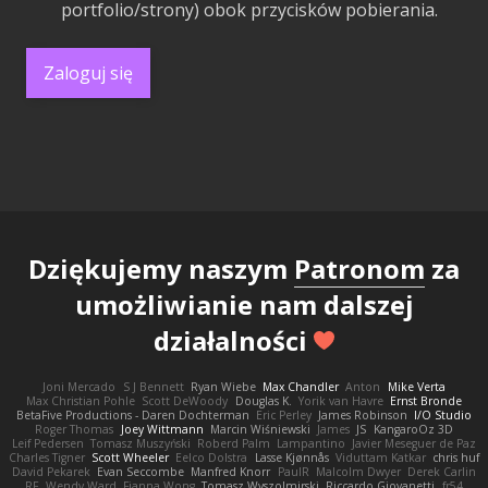
portfolio/strony) obok przycisków pobierania.
Zaloguj się
Dziękujemy naszym
Patronom
za
umożliwianie nam dalszej
działalności
Joni Mercado
S J Bennett
Ryan Wiebe
Max Chandler
Anton
Mike Verta
Max Christian Pohle
Scott DeWoody
Douglas K.
Yorik van Havre
Ernst Bronde
BetaFive Productions - Daren Dochterman
Eric Perley
James Robinson
I/O Studio
Roger Thomas
Joey Wittmann
Marcin Wiśniewski
James
JS
KangaroOz 3D
Leif Pedersen
Tomasz Muszyński
Roberd Palm
Lampantino
Javier Meseguer de Paz
Charles Tigner
Scott Wheeler
Eelco Dolstra
Lasse Kjønnås
Viduttam Katkar
chris huf
David Pekarek
Evan Seccombe
Manfred Knorr
PaulR
Malcolm Dwyer
Derek Carlin
RF
Wendy Ward
Fianna Wong
Tomasz Wyszolmirski
Riccardo Giovanetti
fr54