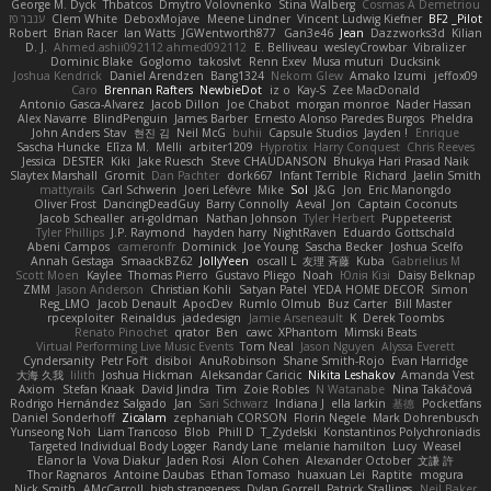
George M. Dyck
Thbatcos
Dmytro Volovnenko
Stina Walberg
Cosmas A Demetriou
ענבר פז
Clem White
DeboxMojave
Meene Lindner
Vincent Ludwig Kiefner
BF2 _Pilot
Robert
Brian Racer
Ian Watts
JGWentworth877
Gan3e46
Jean
Dazzworks3d
Kilian
D. J.
Ahmed.ashii092112 ahmed092112
E. Belliveau
wesleyCrowbar
Vibralizer
Dominic Blake
Goglomo
takoslvt
Renn Exev
Musa muturi
Ducksink
Joshua Kendrick
Daniel Arendzen
Bang1324
Nekom Glew
Amako Izumi
jeffox09
Caro
Brennan Rafters
NewbieDot
iz o
Kay-S
Zee MacDonald
Antonio Gasca-Alvarez
Jacob Dillon
Joe Chabot
morgan monroe
Nader Hassan
Alex Navarre
BlindPenguin
James Barber
Ernesto Alonso Paredes Burgos
Pheldra
John Anders Stav
현진 김
Neil McG
buhii
Capsule Studios
Jayden !
Enrique
Sascha Huncke
Elīza M.
Melli
arbiter1209
Hyprotix
Harry Conquest
Chris Reeves
Jessica
DESTER
Kiki
Jake Ruesch
Steve CHAUDANSON
Bhukya Hari Prasad Naik
Slaytex Marshall
Gromit
Dan Pachter
dork667
Infant Terrible
Richard
Jaelin Smith
mattyrails
Carl Schwerin
Joeri Lefévre
Mike
Sol
J&G
Jon
Eric Manongdo
Oliver Frost
DancingDeadGuy
Barry Connolly
Aeval
Jon
Captain Coconuts
Jacob Schealler
ari-goldman
Nathan Johnson
Tyler Herbert
Puppeteerist
Tyler Phillips
J.P. Raymond
hayden harry
NightRaven
Eduardo Gottschald
Abeni Campos
cameronfr
Dominick
Joe Young
Sascha Becker
Joshua Scelfo
Annah Gestaga
SmaackBZ62
JollyYeen
oscall L
友理 斉藤
Kuba
Gabrielius M
Scott Moen
Kaylee
Thomas Pierro
Gustavo Pliego
Noah
Юлія Кізі
Daisy Belknap
ZMM
Jason Anderson
Christian Kohli
Satyan Patel
YEDA HOME DECOR
Simon
Reg_LMO
Jacob Denault
ApocDev
Rumlo Olmub
Buz Carter
Bill Master
rpcexploiter
Reinaldus
jadedesign
Jamie Arseneault
K
Derek Toombs
Renato Pinochet
qrator
Ben
cawc
XPhantom
Mimski Beats
Virtual Performing Live Music Events
Tom Neal
Jason Nguyen
Alyssa Everett
Cyndersanity
Petr Fořt
disiboi
AnuRobinson
Shane Smith-Rojo
Evan Harridge
大海 久我
lilith
Joshua Hickman
Aleksandar Caricic
Nikita Leshakov
Amanda Vest
Axiom
Stefan Knaak
David Jindra
Tim
Zoie Robles
N Watanabe
Nina Takáčová
Rodrigo Hernández Salgado
Jan
Sari Schwarz
Indiana J
ella larkin
基德
Pocketfans
Daniel Sonderhoff
Zicalam
zephaniah CORSON
Florin Negele
Mark Dohrenbusch
Yunseong Noh
Liam Trancoso
Blob
Phill D
T_Zydelski
Konstantinos Polychroniadis
Targeted Individual Body Logger
Randy Lane
melanie hamilton
Lucy
Weasel
Elanor la
Vova Diakur
Jaden Rosi
Alon Cohen
Alexander October
文謙 許
Thor Ragnaros
Antoine Daubas
Ethan Tomaso
huaxuan Lei
Raptite
mogura
Nick Smith
AMcCarroll
high strangeness
Dylan Gorrell
Patrick Stallings
Neil Baker