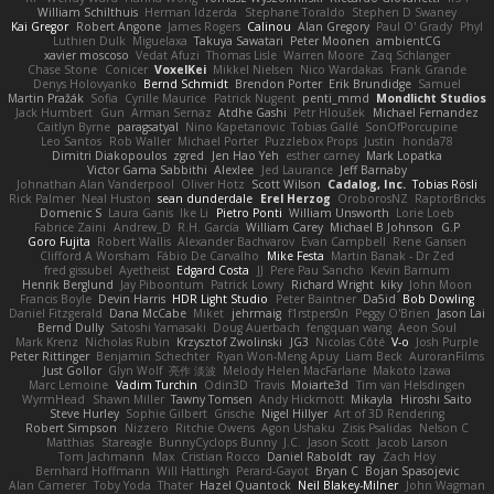
William Schilthuis
Herman Idzerda
Stephane Toraldo
Stephen D Swaney
Kai Gregor
Robert Angone
James Rogers
Calinou
Alan Gregory
Paul O' Grady
Phyl
Luthien Dulk
Miguelaxa
Takuya Sawatari
Peter Moonen
ambientCG
xavier moscoso
Vedat Afuzi
Thomas Lisle
Warren Moore
Zaq Schlanger
Chase Stone
Conicer
VoxelKei
Mikkel Nielsen
Nico Wardakas
Frank Grande
Denys Holovyanko
Bernd Schmidt
Brendon Porter
Erik Brundidge
Samuel
Martin Pražák
Sofia
Cyrille Maurice
Patrick Nugent
penti_mmd
Mondlicht Studios
Jack Humbert
Gun
Arman Sernaz
Atdhe Gashi
Petr Hloušek
Michael Fernandez
Caitlyn Byrne
paragsatyal
Nino Kapetanovic
Tobias Gallé
SonOfPorcupine
Leo Santos
Rob Waller
Michael Porter
Puzzlebox Props
Justin
honda78
Dimitri Diakopoulos
zgred
Jen Hao Yeh
esther carney
Mark Lopatka
Victor Gama Sabbithi
Alexlee
Jed Laurance
Jeff Barnaby
Johnathan Alan Vanderpool
Oliver Hotz
Scott Wilson
Cadalog, Inc.
Tobias Rösli
Rick Palmer
Neal Huston
sean dunderdale
Erel Herzog
OroborosNZ
RaptorBricks
Domenic S
Laura Ganis
Ike Li
Pietro Ponti
William Unsworth
Lorie Loeb
Fabrice Zaini
Andrew_D
R.H. García
William Carey
Michael B Johnson
G.P
Goro Fujita
Robert Wallis
Alexander Bachvarov
Evan Campbell
Rene Gansen
Clifford A Worsham
Fábio De Carvalho
Mike Festa
Martin Banak - Dr Zed
fred gissubel
Ayetheist
Edgard Costa
JJ
Pere Pau Sancho
Kevin Barnum
Henrik Berglund
Jay Piboontum
Patrick Lowry
Richard Wright
kiky
John Moon
Francis Boyle
Devin Harris
HDR Light Studio
Peter Baintner
Da5id
Bob Dowling
Daniel Fitzgerald
Dana McCabe
Miket
jehrmaig
f1rstpers0n
Peggy O'Brien
Jason Lai
Bernd Dully
Satoshi Yamasaki
Doug Auerbach
fengquan wang
Aeon Soul
Mark Krenz
Nicholas Rubin
Krzysztof Zwolinski
JG3
Nicolas Côté
V-o
Josh Purple
Peter Rittinger
Benjamin Schechter
Ryan Won-Meng Apuy
Liam Beck
AuroranFilms
Just Gollor
Glyn Wolf
亮作 淡波
Melody Helen MacFarlane
Makoto Izawa
Marc Lemoine
Vadim Turchin
Odin3D
Travis
Moiarte3d
Tim van Helsdingen
WyrmHead
Shawn Miller
Tawny Tomsen
Andy Hickmott
Mikayla
Hiroshi Saito
Steve Hurley
Sophie Gilbert
Grische
Nigel Hillyer
Art of 3D Rendering
Robert Simpson
Nizzero
Ritchie Owens
Agon Ushaku
Zisis Psalidas
Nelson C
Matthias
Stareagle
BunnyCyclops Bunny
J.C.
Jason Scott
Jacob Larson
Tom Jachmann
Max
Cristian Rocco
Daniel Raboldt
ray
Zach Hoy
Bernhard Hoffmann
Will Hattingh
Perard-Gayot
Bryan C
Bojan Spasojevic
Alan Camerer
Toby Yoda
Thater
Hazel Quantock
Neil Blakey-Milner
John Wagman