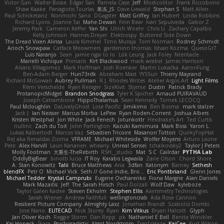
Victor Gan
Walter Bosse
Edgar San
Pamela Case
Jeff
Modicolitor
Frank Riccobono
Shaw Kaake
Panagiotis Tourlas
果冻_JS
Dave Liewald
Stephan S
Matt Allen
Paul Schicketanz
Norimichi Sano
DGagster
Matt Griffey
Ian Hubert
Linda Robbins
Richard Lyons
Joanne Tai
Mahe Dewan
Finn Bear
Ivan Sepulveda
Gabor Z
Jeremy Park
Cameron Keffer
Yan Shi
Ulrich Woehr
Chris Li
Zachary Capalbo
Kelly Johnson
Hannes Dreyer
Elektrospy
Buttered Side Down
The Dread Vixen Alinsa
Laura Kimmel
Timo Muraja
Tom Norman
Rodney Schmidt
Arioch Snowpaw
Catface Meowmers
gardeninn thomas
Istvan Kozma
QuesoGr7
Luis Naranjo
Sean
jamie ngai to lo
Lök Leung
Jack Foley
fxtentacle
Marielli Vichique
Primaris
Kirt Blackwood
mark wrabel
James Harrison
Alvaro Villagomez
Mark Hoffman
Josh Roenker
Martin Lukačka
AaronFung
Ben-Adam Berger
Hun73rdk
Abraham Mast
YYSSun
Thierry Mayrand
Richard McGowan
Aubrey Pullman
R.J. Rhodes Writes
Atelier Argos Art
Light Films
Rémi Verschelde
Ryan Reisiger
SizeKivit
Stymie
Dustin
Patrick Brady
ProtanopicMidget
Brandon Snodgrass
Tyler K Spicher
Arnaud PUIRAVAUD
Joseph Catrambone
HippoThalamus
Sean Kennedy
Tomek LECOCQ
Paul Mcloughlin
DaLivelyGhost
Lose Pacific
Jimikimo
Ben Bosma
mark stalzer
Jack J
Ian Neisser
Marcus Morba
LePew
Ryan Roden-Corrent
Joshua Albers
Kristen Westphal
Jon White
Jack Fenech
Jotunkottr
Hexdrake's Art
Ted Curtis
nullinc
Zach du Toit
John Partington
Kazuki Kamimura
Mark Boss
Yaron L.
Lukas Kalbertodt
Marcos Vaz
Sébastien Tricoire
Masanori Tottori
QuirkyTopHat
ReJ aka Renaldas Zioma
VFRAME
Michael Whiteside
Wolfer Moyens
Arturo Leone
Pete
Alex Harvill
Lauri Kananen
wheany
Unreal Sensei
tchaikovsky2
Taylor J Peters
Molly Footman
大重生-TheRebirth
RSH__studio
Mat
S C
Cailrdar
PYTHA Lab
OddlyBigBear
binotti lucia
IT Roy
Karabo Legwaila
Zane Olson
Chord Shore
A. Stan Konowitz
Talii
Bruce Matthews
Aria
3dfan
Xatonym
Barney
Sethesh
blendFX
Petr O
Michael Vick
Seth // Gone Indie, Bro...
Eric Pontbriand
Glenn Jones
Michael Tedder
Krystal Camprubi
Eugene Ovcharenko
Fiona Margrie
Alan Daniels
Mark Mazaitis
Jeff
The Sarah Hirsch
Paul Dolzall
Wolf Daw
kyleboze
Taylor Galen Kadee
Steven Ekholm
Stephen Ellis
Aximmetry Technologies
Sarah Wiener
Andrew Faithfull
wellingtoncrab
Ada Rose Cannon
Resilient Picture Company
Almighty Laxz
Jonathan Brandt
Szabolcs Dombi
Jose Nario
ELITECAD
Nick Storey
Ryan
Kim Vitkus
Bryan Halcott
Glyph
Jan Oliver Koch
Reggie Storm
Dan Repp
pk
Nathaniel E Bell
Benita Winckler
Kai Honeck
Íkara
Psychosadistic
Algot Nordström
Trag1cHaze
KaiCee
Kurt Wilson