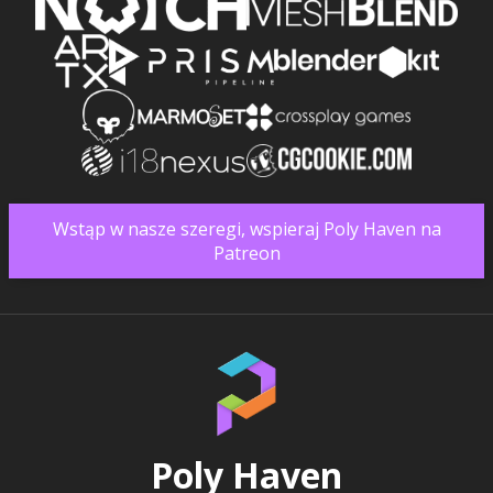
Wstąp w nasze szeregi, wspieraj Poly Haven na
Patreon
Poly Haven