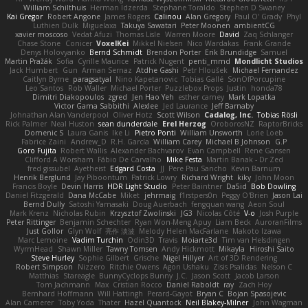
William Schilthuis
Herman Idzerda
Stephane Toraldo
Stephen D Swaney
Kai Gregor
Robert Angone
James Rogers
Calinou
Alan Gregory
Paul O' Grady
Phyl
Luthien Dulk
Miguelaxa
Takuya Sawatari
Peter Moonen
ambientCG
xavier moscoso
Vedat Afuzi
Thomas Lisle
Warren Moore
David
Zaq Schlanger
Chase Stone
Conicer
VoxelKei
Mikkel Nielsen
Nico Wardakas
Frank Grande
Denys Holovyanko
Bernd Schmidt
Brendon Porter
Erik Brundidge
Samuel
Martin Pražák
Sofia
Cyrille Maurice
Patrick Nugent
penti_mmd
Mondlicht Studios
Jack Humbert
Gun
Arman Sernaz
Atdhe Gashi
Petr Hloušek
Michael Fernandez
Caitlyn Byrne
paragsatyal
Nino Kapetanovic
Tobias Gallé
SonOfPorcupine
Leo Santos
Rob Waller
Michael Porter
Puzzlebox Props
Justin
honda78
Dimitri Diakopoulos
zgred
Jen Hao Yeh
esther carney
Mark Lopatka
Victor Gama Sabbithi
Alexlee
Jed Laurance
Jeff Barnaby
Johnathan Alan Vanderpool
Oliver Hotz
Scott Wilson
Cadalog, Inc.
Tobias Rösli
Rick Palmer
Neal Huston
sean dunderdale
Erel Herzog
OroborosNZ
RaptorBricks
Domenic S
Laura Ganis
Ike Li
Pietro Ponti
William Unsworth
Lorie Loeb
Fabrice Zaini
Andrew_D
R.H. García
William Carey
Michael B Johnson
G.P
Goro Fujita
Robert Wallis
Alexander Bachvarov
Evan Campbell
Rene Gansen
Clifford A Worsham
Fábio De Carvalho
Mike Festa
Martin Banak - Dr Zed
fred gissubel
Ayetheist
Edgard Costa
JJ
Pere Pau Sancho
Kevin Barnum
Henrik Berglund
Jay Piboontum
Patrick Lowry
Richard Wright
kiky
John Moon
Francis Boyle
Devin Harris
HDR Light Studio
Peter Baintner
Da5id
Bob Dowling
Daniel Fitzgerald
Dana McCabe
Miket
jehrmaig
f1rstpers0n
Peggy O'Brien
Jason Lai
Bernd Dully
Satoshi Yamasaki
Doug Auerbach
fengquan wang
Aeon Soul
Mark Krenz
Nicholas Rubin
Krzysztof Zwolinski
JG3
Nicolas Côté
V-o
Josh Purple
Peter Rittinger
Benjamin Schechter
Ryan Won-Meng Apuy
Liam Beck
AuroranFilms
Just Gollor
Glyn Wolf
亮作 淡波
Melody Helen MacFarlane
Makoto Izawa
Marc Lemoine
Vadim Turchin
Odin3D
Travis
Moiarte3d
Tim van Helsdingen
WyrmHead
Shawn Miller
Tawny Tomsen
Andy Hickmott
Mikayla
Hiroshi Saito
Steve Hurley
Sophie Gilbert
Grische
Nigel Hillyer
Art of 3D Rendering
Robert Simpson
Nizzero
Ritchie Owens
Agon Ushaku
Zisis Psalidas
Nelson C
Matthias
Stareagle
BunnyCyclops Bunny
J.C.
Jason Scott
Jacob Larson
Tom Jachmann
Max
Cristian Rocco
Daniel Raboldt
ray
Zach Hoy
Bernhard Hoffmann
Will Hattingh
Perard-Gayot
Bryan C
Bojan Spasojevic
Alan Camerer
Toby Yoda
Thater
Hazel Quantock
Neil Blakey-Milner
John Wagman