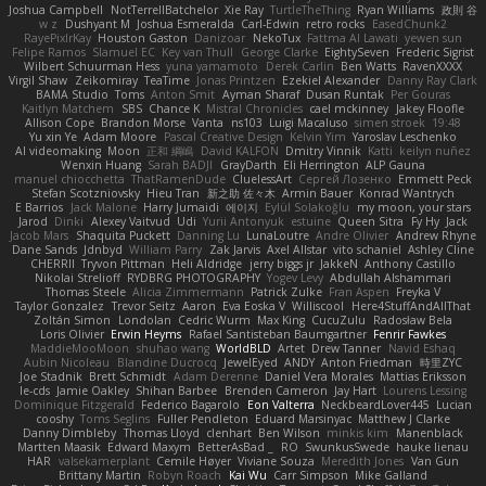
Joshua Campbell
NotTerrellBatchelor
Xie Ray
TurtleTheThing
Ryan Williams
政則 谷
w z
Dushyant M
Joshua Esmeralda
Carl-Edwin
retro rocks
EasedChunk2
RayePixlrKay
Houston Gaston
Danizoar
NekoTux
Fattma Al Lawati
yewen sun
Felipe Ramos
Slamuel EC
Key van Thull
George Clarke
EightySeven
Frederic Sigrist
Wilbert Schuurman Hess
yuna yamamoto
Derek Carlin
Ben Watts
RavenXXXX
Virgil Shaw
Zeikomiray
TeaTime
Jonas Printzen
Ezekiel Alexander
Danny Ray Clark
BAMA Studio
Toms
Anton Smit
Ayman Sharaf
Dusan Runtak
Per Gouras
Kaitlyn Matchem
SBS
Chance K
Mistral Chronicles
cael mckinney
Jakey Floofle
Allison Cope
Brandon Morse
Vanta
ns103
Luigi Macaluso
simen stroek
19:48
Yu xin Ye
Adam Moore
Pascal Creative Design
Kelvin Yim
Yaroslav Leschenko
AI videomaking
Moon
正和 綱嶋
David KALFON
Dmitry Vinnik
Katti
keilyn nuñez
Wenxin Huang
Sarah BADJI
GrayDarth
Eli Herrington
ALP Gauna
manuel chiocchetta
ThatRamenDude
CluelessArt
Cергей Лозенко
Emmett Peck
Stefan Scotzniovsky
Hieu Tran
新之助 佐々木
Armin Bauer
Konrad Wantrych
E Barrios
Jack Malone
Harry Jumaidi
에이지
Eylül Solakoğlu
my moon, your stars
Jarod
Dinki
Alexey Vaitvud
Udi
Yurii Antonyuk
estuine
Queen Sitra
Fy Hy
Jack
Jacob Mars
Shaquita Puckett
Danning Lu
LunaLoutre
Andre Olivier
Andrew Rhyne
Dane Sands
Jdnbyd
William Parry
Zak Jarvis
Axel Allstar
vito schaniel
Ashley Cline
CHERRII
Tryvon Pittman
Heli Aldridge
jerry biggs jr
JakkeN
Anthony Castillo
Nikolai Strelioff
RYDBRG PHOTOGRAPHY
Yogev Levy
Abdullah Alshammari
Thomas Steele
Alicia Zimmermann
Patrick Zulke
Fran Aspen
Freyka V
Taylor Gonzalez
Trevor Seitz
Aaron
Eva Eoska V
Williscool
Here4StuffAndAllThat
Zoltán Simon
Londolan
Cedric Wurm
Max King
CucuZulu
Radosław Bela
Loris Olivier
Erwin Heyms
Rafael Santisteban Baumgartner
Fenrir Fawkes
MaddieMooMoon
shuhao wang
WorldBLD
Artet
Drew Tanner
Navid Eshaq
Aubin Nicoleau
Blandine Ducrocq
JewelEyed
ANDY
Anton Friedman
時里ZYC
Joe Stadnik
Brett Schmidt
Adam Derenne
Daniel Vera Morales
Mattias Eriksson
le-cds
Jamie Oakley
Shihan Barbee
Brenden Cameron
Jay Hart
Lourens Lessing
Dominique Fitzgerald
Federico Bagarolo
Eon Valterra
NeckbeardLover445
Lucian
cooshy
Toms Seglins
Fuller Pendleton
Eduard Marsinyac
Matthew J Clarke
Danny Dimbleby
Thomas Lloyd
clenhart
Ben Wilson
minkis kim
Manenblack
Martten Maasik
Edward Maxym
BetterAsBad _
RO
SwunkusSwede
hauke lienau
HAR
valsekamerplant
Cemile Høyer
Viviane Souza
Meredith Jones
Van Gun
Brittany Martin
Robyn Roach
Kai Wu
Carr Simpson
Mike Galland