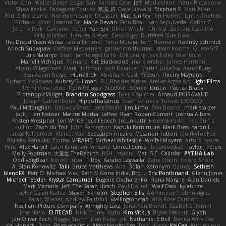
Victor Gan
Walter Bosse
Edgar San
Pamela Case
Jeff
Modicolitor
Frank Riccobono
Shaw Kaake
Panagiotis Tourlas
果冻_JS
Dave Liewald
Stephan S
Matt Allen
Paul Schicketanz
Norimichi Sano
DGagster
Matt Griffey
Ian Hubert
Linda Robbins
Richard Lyons
Joanne Tai
Mahe Dewan
Finn Bear
Ivan Sepulveda
Gabor Z
Jeremy Park
Cameron Keffer
Yan Shi
Ulrich Woehr
Chris Li
Zachary Capalbo
Kelly Johnson
Hannes Dreyer
Elektrospy
Buttered Side Down
The Dread Vixen Alinsa
Laura Kimmel
Timo Muraja
Tom Norman
Rodney Schmidt
Arioch Snowpaw
Catface Meowmers
gardeninn thomas
Istvan Kozma
QuesoGr7
Luis Naranjo
Sean
jamie ngai to lo
Lök Leung
Jack Foley
fxtentacle
Marielli Vichique
Primaris
Kirt Blackwood
mark wrabel
James Harrison
Alvaro Villagomez
Mark Hoffman
Josh Roenker
Martin Lukačka
AaronFung
Ben-Adam Berger
Hun73rdk
Abraham Mast
YYSSun
Thierry Mayrand
Richard McGowan
Aubrey Pullman
R.J. Rhodes Writes
Atelier Argos Art
Light Films
Rémi Verschelde
Ryan Reisiger
SizeKivit
Stymie
Dustin
Patrick Brady
ProtanopicMidget
Brandon Snodgrass
Tyler K Spicher
Arnaud PUIRAVAUD
Joseph Catrambone
HippoThalamus
Sean Kennedy
Tomek LECOCQ
Paul Mcloughlin
DaLivelyGhost
Lose Pacific
Jimikimo
Ben Bosma
mark stalzer
Jack J
Ian Neisser
Marcus Morba
LePew
Ryan Roden-Corrent
Joshua Albers
Kristen Westphal
Jon White
Jack Fenech
Jotunkottr
Hexdrake's Art
Ted Curtis
nullinc
Zach du Toit
John Partington
Kazuki Kamimura
Mark Boss
Yaron L.
Lukas Kalbertodt
Marcos Vaz
Sébastien Tricoire
Masanori Tottori
QuirkyTopHat
ReJ aka Renaldas Zioma
VFRAME
Michael Whiteside
Wolfer Moyens
Arturo Leone
Pete
Alex Harvill
Lauri Kananen
wheany
Unreal Sensei
tchaikovsky2
Taylor J Peters
Molly Footman
大重生-TheRebirth
RSH__studio
Mat
S C
Cailrdar
PYTHA Lab
OddlyBigBear
binotti lucia
IT Roy
Karabo Legwaila
Zane Olson
Chord Shore
A. Stan Konowitz
Talii
Bruce Matthews
Aria
3dfan
Xatonym
Barney
Sethesh
blendFX
Petr O
Michael Vick
Seth // Gone Indie, Bro...
Eric Pontbriand
Glenn Jones
Michael Tedder
Krystal Camprubi
Eugene Ovcharenko
Fiona Margrie
Alan Daniels
Mark Mazaitis
Jeff
The Sarah Hirsch
Paul Dolzall
Wolf Daw
kyleboze
Taylor Galen Kadee
Steven Ekholm
Stephen Ellis
Aximmetry Technologies
Sarah Wiener
Andrew Faithfull
wellingtoncrab
Ada Rose Cannon
Resilient Picture Company
Almighty Laxz
Jonathan Brandt
Szabolcs Dombi
Jose Nario
ELITECAD
Nick Storey
Ryan
Kim Vitkus
Bryan Halcott
Glyph
Jan Oliver Koch
Reggie Storm
Dan Repp
pk
Nathaniel E Bell
Benita Winckler
Kai Honeck
Íkara
Psychosadistic
Algot Nordström
Trag1cHaze
KaiCee
Kurt Wilson