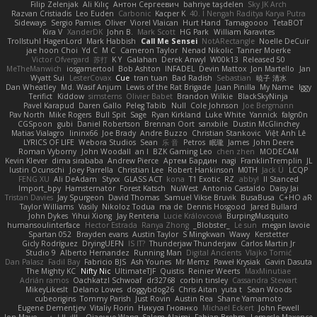
Filip Zelenjak
Ali Kılıç
Антон Сергеевич
bahriye taşdelen
Sky JK Arch
Razvan Cristiadis
Leo Euden
Carbonic
Kacper K
40. I Nengah Raditya Karya Putra
Sideways
Sergio Pamies
Oliver
Viorel Vlaican
Hurt Hand
Tamagoooo
TetaBOT
Kira V
XanderDK
John B.
Mark Scott
HG Park
William Karavites
Trollstuhl HagenLord
Mark Habbish
Call Me Sensei
NotARectangle
Noelle DeCuir
jae hoon Choi
Yd C
M C
Cameron Taylor
Nenad Nikolic
Tanner Moerke
Victor Ofvergard
苏打
K Y
Galahan
Derek Anwyl
W00k13
Released 50
MeTheManwich
iosgamertool
Bob Ashton
INFADEL
Devin Mattox
Jon Martello
Jan
Wyatt Sui
LesterCovax
Cue
tran tuan
Bad Radish
Sebastian
暁子 清水
Dan Wheatley
Md. Wasif Anjum
Lewis of the Rat Brigade
Juan Pinilla
My Name
Iggy
Terifict
Kiddow
simsterns
Olivier Babet
Brandon Wilkie
BlackSkyNinja
Pavel Karapud
Daren Gallo
Peleg Tabib
Null
Cole Johnson
Joe Bergmann
Pav North
Mike Rogers
Bull Spit
Sage
Ryan Kirkland
Luke White
Yannick
falgn0n
CGSpoon
gubi
Daniel Robertson
Brennan Oort
sanxbile
Dustin McGlinchey
Matias Vialagro
lininx66
Joe Brady
Andre Buzzo
Christian Stankovic
Việt Anh Lê
LYRICS OF LIFE
Webora Studios
Sean
乐 音
Petros
眠瓏
James
John Deere
Roman Vyborny
John Woodall
an l
BZK Gaming Leo
chen zhen
MODECAM
Kevin Klever
dima sirababa
Andrew Pierce
Артем Бардин
nagi
FranklinTremplin
JL
Iustin Ocunschi
Joey Parrella
Christian Lee
Robert Hankinson
M0TH
Jack Ü
LCQP
FENG XU
Ali DeAdam
Styxx
GLASS ACT
kona
T1 Exotic
RZ
abby!
ll Stanced
Import_bpy
Hamsternator
Forest Katsch
NuWest
Antonio Castaldo
Daisy Jai
Tristan Davies
Jay Spurgeon
David Thomas
Samuel Vikse Bruvik
BusaBusa
C+HO aR
Taylor Williams
Vasily
Nikoloz Todua
ma de
Dennis Hosgood
Jared Bullard
John Dykes
Yihui Xiong
Jay Renteria
Lucie Královcová
BurpingMusquito
humansoulinterface
Hector Estrada
Ranya Zhong
_Blobster_
Le sun
megan lavoie
Spartan 052
Brayden evans
Austin Taylor
S Mingkwan
Wawy
Kerstetter
Gicly Rodríguez
DryingUEFN
IS IT?
Thunderjaw Thunderjaw
Carlos Martin Jr
Studio 9
Alberto Hernandez
Running Man
Digital Ancients
Vlajko Tomić
Dan Palasz
Fadil Bay
Fabricio BJS
Ash Younes
Mr Memz
Paweł Krysiak
Gavin Dasuta
The Mighty KC
Nifty Nic
UltimateTJF
Quistis
Reinier Weerts
MaxMinutiae
Adrián ramos
Oachkatzl Schwoaf
dr32768
corbin tinsley
Cassandra Stewart
MikeyLikesIt
Delano Lowes
doggybdog26
Chris Aitan
yuta t
Sean Woods
cubeorigins
Tommy Parish
Just Rovin
Austin Rea
Shane Yamamoto
Eugene Dementjev
Vitaliy Florin
Никуся Гноянко
Michael Eckert
John Fewell