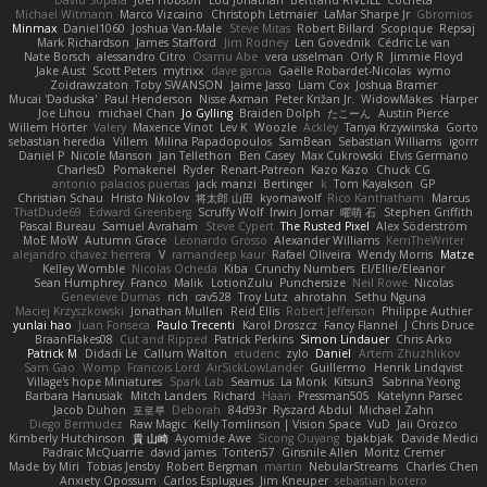
David Sopala
Joel Hobson
Lou Jonathan
Bertrand RIVEILL
Cocheta
Michael Witmann
Marco Vizcaino
Christoph Letmaier
LaMar Sharpe Jr
Gbromios
Minmax
Daniel1060
Joshua Van-Male
Steve Mitas
Robert Billard
Scopique
Repsaj
Mark Richardson
James Stafford
Jim Rodney
Len Govednik
Cédric Le van
Nate Borsch
alessandro Citro
Osamu Abe
vera usselman
Orly R
Jimmie Floyd
Jake Aust
Scott Peters
mytrixx
dave garcia
Gaëlle Robardet-Nicolas
wymo
Zoidrawzaton
Toby SWANSON
Jaime Jasso
Liam Cox
Joshua Bramer
Mucai 'Daduska'
Paul Henderson
Nisse Axman
Peter Križan Jr.
WidowMakes
Harper
Joe Lihou
michael Chan
Jo Gylling
Braiden Dolph
たこーん
Austin Pierce
Willem Hörter
Valery
Maxence Vinot
Lev K
Woozle
Ackley
Tanya Krzywinska
Gorto
sebastian heredia
Villem
Milina Papadopoulos
SamBean
Sebastian Williams
igorrr
Daniel P
Nicole Manson
Jan Tellethon
Ben Casey
Max Cukrowski
Elvis Germano
CharlesD
Pomakenel
Ryder
Renart-Patreon
Kazo Kazo
Chuck CG
antonio palacios puertas
jack manzi
Bertinger
k
Tom Kayakson
GP
Christian Schau
Hristo Nikolov
将太郎 山田
kyomawolf
Rico Kanthatham
Marcus
ThatDude69
Edward Greenberg
Scruffy Wolf
Irwin Jomar
曜萌 石
Stephen Griffith
Pascal Bureau
Samuel Avraham
Steve Cypert
The Rusted Pixel
Alex Söderström
MoE MoW
Autumn Grace
Leonardo Grosso
Alexander Williams
KerriTheWriter
alejandro chavez herrera
V
ramandeep kaur
Rafael Oliveira
Wendy Morris
Matze
Kelley Womble
Nicolas Ocheda
Kiba
Crunchy Numbers
El/Ellie/Eleanor
Sean Humphrey
Franco
Malik
LotionZulu
Punchersize
Neil Rowe
Nicolas
Genevieve Dumas
rich
cav528
Troy Lutz
ahrotahn
Sethu Nguna
Maciej Krzyszkowski
Jonathan Mullen
Reid Ellis
Robert Jefferson
Philippe Authier
yunlai hao
Juan Fonseca
Paulo Trecenti
Karol Droszcz
Fancy Flannel
J Chris Druce
BraanFlakes08
Cut and Ripped
Patrick Perkins
Simon Lindauer
Chris Arko
Patrick M
Didadi Le
Callum Walton
etudenc
zylo
Daniel
Artem Zhuzhlikov
Sam Gao
Womp
Francois Lord
AirSickLowLander
Guillermo
Henrik Lindqvist
Village's hope Miniatures
Spark Lab
Seamus
La Monk
Kitsun3
Sabrina Yeong
Barbara Hanusiak
Mitch Landers
Richard
Haan
Pressman505
Katelynn Parsec
Jacob Duhon
포로루
Deborah
84d93r
Ryszard Abdul
Michael Zahn
Diego Bermudez
Raw Magic
Kelly Tomlinson | Vision Space
VuD
Jaii Orozco
Kimberly Hutchinson
貴 山崎
Ayomide Awe
Sicong Ouyang
bjakbjak
Davide Medici
Padraic McQuarrie
david james
Toriten57
Ginsnile Allen
Moritz Cremer
Made by Miri
Tobias Jensby
Robert Bergman
martin
NebularStreams
Charles Chen
Anxiety Opossum
Carlos Esplugues
Jim Kneuper
sebastian botero