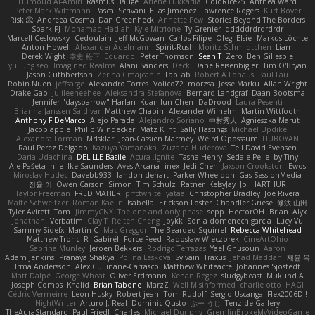
Humoud Al-Amiri
Rasmus Hauge
Arlene Lukkarila
ColdRice25
Anthea Ward
Peter Mark Wittmann
Pascal Scrivani
Elias Jimenez
Lawrence Rogers
Kurt Boyer
Risk 📀
Andreea Cosma
Dan Greenheck
Annette Pew
Stories Beyond The Borders
Spark PJ
Mohamad Hadlah
Kyle Mitrione
Ty Grenier
dddddrdrdrdrdr
Marcell Ceslowsky
Cedoulain
Jeff McGowan
Carlos Filipe
Oleg
Elsie
Markus Löchte
Anton Howell
Alexander Adelmann
Spirit-Rush
Moritz Schmidtchen
Liam
Derek Wight
幸史 松下
Eduardo
Peter Thomson
Sean T
Zero
Ben Gillespie
yuijung seo
Imagined Realms
Alani Sanders
Deck
Dane Reisenbigler
Tim O'Bryan
Jason Cuthbertson
Zerina Cmajcanin
FabFab
Robert A Lohaus
Paul Lau
Robin Nuen
jeffsarge
Alexandro Torres
Volico72
morzsa
Jesse Marku
Allan Wright
Drake Gao
Julileeheehee
Aleksandra Stefanova
Bernard Landgraf
Daan Bootsma
Jennifer "daysparrow" Harlan
Kuan lun Chen
DaDrood
Laura Pesenti
Brianna Janssen Saldivar
Matthew Chapin
Alexander Wilhelm
Martin Wittfooth
Anthony F DeMarco
Alejo Parada
Alejandro Soriano
中村秀人
Agnieszka Marut
Jacob apple
Philip Windecker
Matz Klint
Sally Hastings
Michael Updike
Alexandra Forman
MrIsklar
Jean-Cassien Marmey
Weird Oposssum
LIUBOYAN
Raul Perez Delgado
Kazuya Yamanaka
Zuzana Hudecova
Tell David Evensen
Daria Udachina
DELILLE Basile
Acura .Ignite
Tasha Henry
Sedale Pelle
by Tiny
Ale Pašeta
nile
Ike Saunders
Aves Arcana
inex
Jedi Chen
Jaxson Crookston
Ewos
Miroslav Hudec
Davebb933
landon dehart
Parker Wheeldon
Gas SessionMedia
정율 이
Owen Carson
Simon
Tim Schulz
Ratner
KelsyJay
Jo
HARTHUR
Taylor Freeman
FRED MAHER
prfctwhite
yataa
Christopher Bradley
Joe Rivera
Malte Schweitzer
Roman Kaelin
Isabella
Erickson Foster
Chandler Griese
修汰 山田
Tyler Avirett
Tom
JimmyCNX
The one and only phase
sepp
HectorOH
Brian
Alyx
Jonathan
Verbatim
Clay T
Reiten Cheng
Joykk
Sonia domenech garcia
Lucy Vu
Sammy Sidefx
Martin C
Mac Greggor
The Bearded Squirrel
Rebecca Whitehead
Matthew Tronc
R
Gabirél
Force Feed
Radosław Wieczorek
CineArtOhio
Sabrina Munley
Jeroen Bekkers
Rodrigo Terrazas
Yael Ghusoun
Aaron
Adam Jenkins
Pranaya Shakya
Polina Leskova
Sylvain
Traxus
Jehad Maddah
재윤 옥
Irma Andersson
Alex Cullinane-Carrasco
Matthew Whiteacre
Johannes Sjöstedt
Matt Dalpé
George Wheat
Oliver Erdmann
Kenan Regez
sludgybeast
Mukund A
Joseph Combs
Khalid
Brian Tabone
MarzZ
Well Misinformed
charlie otto
HAGI
Cédric Vermeirre
Leon Husky
Robert jean
Tom Rudolf
Sergio Uscanga
Flex2006D !
NightWriter
Arturo J. Real
Dominic Qusto
ぶー うじ
Tenzide Gallery
TheAuraStandard
Paul Friedl
Charles
Michael Dunphy
GremlinBrokeMyVideoGame