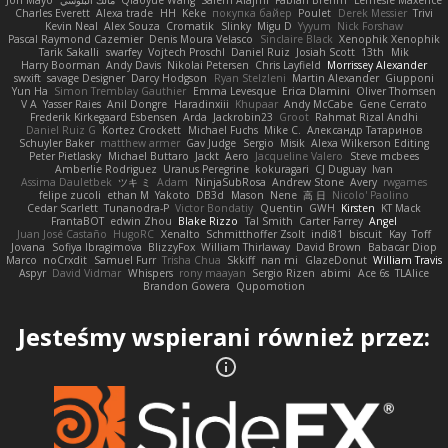
Jon Mayo
مالك البلوشي
Qiaoyue Wang
Salem Alajmi
Fabian Brehm
Lemesle Maxence
Charles Everett
Alexa trade
HH
Keke
покупка байер
Poulet
Derek Messier
Trivi
Kevin Neal
Alex Souza
Cromatik
Slinky
Migu D
Yyyum
Nick Forshaw
Pascal Raymond Cazemier
Denis Moura Velasco
Sinclaire Black
Xenophik Xenophik
Tarik Sakalli
swarfey
Vojtech Proschl
Daniel Ruiz
Josiah Scott
13th
Mik
Harry Boorman
Andy Davis
Nikolai Petersen
Chris Layfield
Morrissey Alexander
swxift
savage Designer
Darcy Hodgson
Ryan Stelzleni
Martin Alexander
Giupponi
Yun Ha
Simon Tremblay Gauthier
Emma Levesque
Erica Dlamini
Oliver Thomsen
V A
Yasser Raies
Anil Dongre
Haradinxiii
Khupaar
Andy McCabe
Gene Cerrato
Frederik Kirkegaard Esbensen
Arda
Jackrobin23
Groot
Rahmat Rizal Andhi
Daniel Ruiz G
Kortez Crockett
Michael Fuchs
Mike C.
Александр Татаринов
Schuyler Baker
matthew armer
Gav Judge
Sergio
Misik
Alexa Wilkerson Editing
Peter Pietlasky
Michael Buttaro
Jackt
Aero
Jacqueline Valero
Steve mcbees
Amberlie Rodriguez
Uranus Peregrine
kokuragari
CJ Duguay
Ivan
Assima Dauletbek
ツキ ミ
Adam
NinjaSubRosa
Andrew Stone
Avery
rwgames
felipe zucoli
ethan M
Yakoto
DB3d
Mason
Nene
高 日
Nicolo' Paolino
Cedar Scarlett
Tunanodra-P
Victor Bondatiy
Quentin
GWH
Kirsten
KT Mack
FrantaBOT
edwin Zhou
Blake Rizzo
Tal Smith
Carter Farrey
Angel
Juan José Castaño
HugoRC
Xenalto
Schmitthoffer Zsolt
indi81
biscuit
Kay
Toff
Jovana
Sofiya Ibragimova
BlizzyFox
William Thirlaway
David Brown
Babacar Diop
Marco
noCrxdit
Samuel Furr
Trisha Chua
Skkiff
nan mi
GlazeDonut
William Travis
Aspyr
David Vidmar
Whispers
rony maayan
Sergio Rizen
abimi
Ace 6s
TLAlice
Brandon Gowera
Qupomotion
Jesteśmy wspierani również przez: