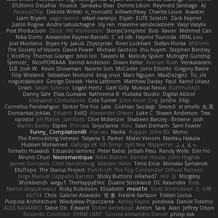
ElUltimo DeLaFila
Yousick
Sankaku Bear
Dennis Libon
Reymeld Santiago
AJ
FacinusChip
Dakota Wreski
n_morcatti
killswitchkay
Charles Louie
Avaister
Liam Bryant
sagar sasson
rafael naranjo
Elijah
ELITE Scratch
Zack Kepner
Justin Rogow
Andre Labuschagne
lily ren
maxime vandecasteele
Vasyl Vasyliv
Post Production
Zbob
VW Winterstein
StorysComplete
Bob
Xavier
Mehmet Can
Nika Domi
Alexander Rayner-Barcelli
C
xd Idk
Hajime Tsunoda
FRNL Lou
Joel Montano
Bryan Hy
Jakub Zbyszynski
River Lockhart
Stefan Florea
MStorm
The Society of Visions
David Power
Michael Santoro
thu huynh
Stephen Bentley
I_ViceRoy
Thomas Granger
bloli loli
Takashi M.
Melody Spiker
Midnight Gunship
Spencer_
NicoPOWAAA
Kornel Anderson
Dixon Keller
Keenan Rush
Venkataram
LLB
Josh W.
Kevin Showman
Naomi Soh
McCoder
John Elliotte
Gregory Basile
Filip Wieland
Sebastian Norlund
blog cruvi
Marc Nguyen
MaxDezignz
Tic_cle
nogutidaisuke
George Dvorak
Haris Lattirom
Matthew Daday
Paul
Kamil Uriasz
Lirian
Sarah Schrock
Logan Hertz
Gaël Gilly
Musical Nexus
Buttmunky1
Danny Sale
Elias Guevara
Kathreena B
Huitaka Studio
Digital Abbot
Aleksandr Chebotariov
Cole Turner
John Kevin Ong
JonDo
Filip
Cornellus Pendrahgon
Striker The Fox
Lale
Gökhan Sazdağı
Steve-0
el smells
丸 黒
Domantas Jokšas
Eduard
EvilQ
Alexander Olesen
Luke C
Shawn Anderson
Tess
opostol
Jiří Ptáček
JamTarts
Clive McKenzie
Shabeen Barzey - Browne
Josh
Martin Bailey
Espen
Princess
SiryuSama
Kelu
Sean Derham
Sam Fowler
Funny_ Compilation69
htai wu
Nadia
Pupper
John KD
Mimic
The Remodeling Veteran
Talyana S
Parker
Mister Venom
Markku Hakala
Hussien Mohamed
Gaforga VK
Ich Simp
cyril faia
Nipper1er
ふぇ えっ
Tomato Huwaidi
Eduardo ramirez
Peter Bates
Jediah Pesu
Randy Wells
Eilir Ho
Mrunit Churi
Necromantique
Nikki Balsem
Render House
John Hughes
James Gonzales
Cristi Vanderburg
Kaeden Hahn
Timo Erick
Miroslav Šamánek
EfulTopo
The Starius Project
Punch UP: The Top Contender! Official Patreon
Jorge Manuel Cappello Barreto
Sticky Buttons
iiiFahad7
재우 김
Morgsley
Workbench
wegu1
TheHappyElite
Duane Strickland
DC Kasundra
Ross
Marcin Anyszkiewicz
Ricky Robinson
Elizabeth
moot1n
Scott Fredrickson
仁 小野
kb714
Chris
Gabriel Alvarado
哲 董
Fredrik Karlsson
Tristan Lorius
Purpose Architecture
Władysław Pryszczarek
Ashley Fayers
plexlexia
Daniel Tidemo
ALEX NAVARRO
Table On
Edward
Didier Aerlebout
Anton
Sara
Alan
Jeffrey Olson
Riccardo Colombo
OHNE LIMIT
Gionea Alexandru Daniel
philip sisk