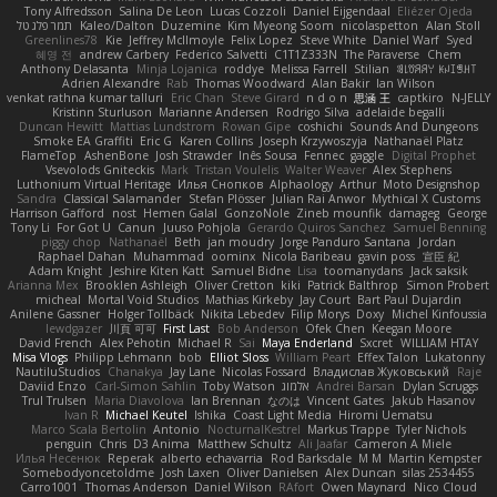
Tony Alfredsson
Salina De Leon
Lucas Cozzoli
Daniel Eijgendaal
Eliézer Ojeda
תמר פלג טל
Kaleo/Dalton
Duzemine
Kim Myeong Soom
nicolaspetton
Alan Stoll
Greenlines78
Kie
Jeffrey McIlmoyle
Felix Lopez
Steve White
Daniel Warf
Syed
혜영 전
andrew Carbery
Federico Salvetti
C1T1Z333N
The Paraverse
Chem
Anthony Delasanta
Minja Lojanica
roddye
Melissa Farrell
Stilian
ꌃ꒒ꀎꋪꋪꌩ ꀘꈤꀤꁅꃅ꓄
Adrien Alexandre
Rab
Thomas Woodward
Alan Bakir
Ian Wilson
venkat rathna kumar talluri
Eric Chan
Steve Girard
n d o n
思涵 王
captkiro
N-JELLY
Kristinn Sturluson
Marianne Andersen
Rodrigo Silva
adelaide begalli
Duncan Hewitt
Mattias Lundstrom
Rowan Gipe
coshichi
Sounds And Dungeons
Smoke EA Graffiti
Eric G
Karen Collins
Joseph Krzywoszyja
Nathanaël Platz
FlameTop
AshenBone
Josh Strawder
Inês Sousa
Fennec
gaggle
Digital Prophet
Vsevolods Gniteckis
Mark
Tristan Voulelis
Walter Weaver
Alex Stephens
Luthonium Virtual Heritage
Илья Снопков
Alphaology
Arthur
Moto Designshop
Sandra
Classical Salamander
Stefan Plösser
Julian Rai Anwor
Mythical X Customs
Harrison Gafford
nost
Hemen Galal
GonzoNole
Zineb mounfik
damageg
George
Tony Li
For Got U
Canun
Juuso Pohjola
Gerardo Quiros Sanchez
Samuel Benning
piggy chop
Nathanaël
Beth
jan moudry
Jorge Panduro Santana
Jordan
Raphael Dahan
Muhammad
oominx
Nicola Baribeau
gavin poss
宣臣 紀
Adam Knight
Jeshire Kiten Katt
Samuel Bidne
Lisa
toomanydans
Jack saksik
Arianna Mex
Brooklen Ashleigh
Oliver Cretton
kiki
Patrick Balthrop
Simon Probert
micheal
Mortal Void Studios
Mathias Kirkeby
Jay Court
Bart Paul Dujardin
Anilene Gassner
Holger Tollbäck
Nikita Lebedev
Filip Morys
Doxy
Michel Kinfoussia
lewdgazer
川頁 可可
First Last
Bob Anderson
Ofek Chen
Keegan Moore
David French
Alex Pehotin
Michael R
Sai
Maya Enderland
Sxcret
WILLIAM HTAY
Misa Vlogs
Philipp Lehmann
bob
Elliot Sloss
William Peart
Effex Talon
Lukatonny
NautiluStudios
Chanakya
Jay Lane
Nicolas Fossard
Владислав Жуковський
Raje
Daviid Enzo
Carl-Simon Sahlin
Toby Watson
אלמוג
Andrei Barsan
Dylan Scruggs
Trul Trulsen
Maria Diavolova
Ian Brennan
なのは
Vincent Gates
Jakub Hasanov
Ivan R
Michael Keutel
Ishika
Coast Light Media
Hiromi Uematsu
Marco Scala Bertolin
Antonio
NocturnalKestrel
Markus Trappe
Tyler Nichols
penguin
Chris
D3 Anima
Matthew Schultz
Ali Jaafar
Cameron A Miele
Илья Несенюк
Reperak
alberto echavarria
Rod Barksdale
M M
Martin Kempster
Somebodyoncetoldme
Josh Laxen
Oliver Danielsen
Alex Duncan
silas 2534455
Carro1001
Thomas Anderson
Daniel Wilson
RAfort
Owen Maynard
Nico Cloud