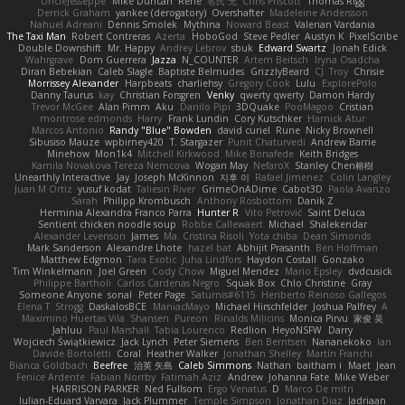
UncleJesseppe
Mike Duncan
Rene
名氏 无
Chris Priscott
Thomas Rigg
Derrick Graham
yankee (derogatory)
Overshafter
Madeleine Andersson
Nahuel Adreani
Dennis Smolek
Mythina
Noward Beast
Valerian Vardania
The Taxi Man
Robert Contreras
Azerta
HoboGod
Steve Pedler
Austyn K
PixelScribe
Double Downshift
Mr. Happy
Andrey Lebrov
sbuk
Edward Swartz
Jonah Edick
Wahrgrave
Dom Guerrera
Jazza
N_COUNTER
Artem Beitsch
Iryna Osadcha
Diran Bebekian
Caleb Slagle
Baptiste Belmudes
GrizzlyBeard
CJ
Troy
Chrisie
Morrissey Alexander
Harpbeats
charliehsy
Gregory Cook
Lulu
ExplorePolo
Danny Taurus
kay
Christian Forsgren
Venky
qwerty qwerty
Damon Hardy
Trevor McGee
Alan Pimm
Aku
Danilo Pipi
3DQuake
PooMagoo
Cristian
montrose edmonds
Harry
Frank Lundin
Cory Kutschker
Harnick Atur
Marcos Antonio
Randy "Blue" Bowden
david curiel
Rune
Nicky Brownell
Sibusiso Mauze
wpbirney420
T. Stargazer
Punit Chaturvedi
Andrew Barrie
Minehow
Mon1k4
Mitchell Kirkwood
Mike Bonafede
Keith Bridges
Kamila Novakova Tereza Nemcova
Wogan May
NefaroX
Stanley Chen榕樹
Unearthly Interactive
Jay
Joseph McKinnon
지후 이
Rafael Jimenez
Colin Langley
Juan M Ortiz
yusuf kodat
Taliesin River
GrimeOnADime
Cabot3D
Paola Avanzo
Sarah
Philipp Krombusch
Anthony Rosbottom
Danik Z
Herminia Alexandra Franco Parra
Hunter R
Vito Petrović
Saint Deluca
Sentient chicken noodle soup
Robbe Callewaert
Michael
Shalekendar
Alexander Levenson
James
Ma. Cristina Risoli
Yota chiba
Dean Simonds
Mark Sanderson
Alexandre Lhote
hazel bat
Abhijit Prasanth
Ben Hoffman
Matthew Edgmon
Tara Exotic
Juha Lindfors
Haydon Costall
Gonzako
Tim Winkelmann
Joel Green
Cody Chow
Miguel Mendez
Mario Epsley
dvdcusick
Philippe Bartholi
Carlos Cardenas Negro
Squak Box
Chlo Christine
Gray
Someone Anyone
sonal
Peter Page
Saturnis#6115
Heriberto Reinoso Gallegos
Elena T
Strogg
DaskalosBCE
ManiacMayo
Michael Hirschfelder
Joshua Palfrey
A
Maximino Huertas Vila
Shansen
Pureon
Rinalds Miļicins
Monica Pirvu
家俊 吴
Jahluu
Paul Marshall
Tabia Lourenco
Redlion
HeyoNSFW
Darry
Wojciech Świątkiewicz
Jack Lynch
Peter Siemens
Ben Berntsen
Nananekoko
Ian
Davide Bortoletti
Coral
Heather Walker
Jonathan Shelley
Martín Franchi
Bianca Goldbach
Beefree
治英 矢島
Caleb Simmons
Nathan
baitham i
Maet
Jean
Fenice Ardente
Fabian Norrby
Fatimah Aziz
Andrew
Johanna Fate
Mike Weber
HARRISON PARKER
Ned Fullsom
Ergo Venatus
D
Marco De mitri
Iulian-Eduard Varvara
Jack Plummer
Temple Simpson
Jonathan Diaz
Jadriaan