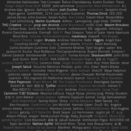
Almantas Vasiliauskas
Tess Cornwall
Rahul Chandwaney
Austin Durban
Travis
Yuliya
Ralph Does Stuff
EEEEE
Jelle sahmkow
Scopitones
Brad Mellesmoen
A J
Andrew Islas
Ignacio
Kalliope Marie
Josh Dunfee
Gen
viviisection
Seraphin Ernst
Ryan game
SLAWWNN_ 2214
Juan pablo Gutierrez
Thomas Elrod
ZED ZED
James Abney
John kivinen
Kieran Kuhn
Alec Drake
Desert Viber
MutantMike
Carl Glittenberg
Martin Guldbaek
AVAinc.
Lariotjandy
papi bless
DRKRM
THG Creative
lia wu
joop van drunick
Julie Woodcock
nic96
Dzät
Maxim Krioukov
Furkan Kirac
Scott North
Reese Moore
nofreelunch 100
vagueish
Infinitipo
Riverin David-Alexandre
DennyB
NAN YI
Paul Gleason
Tales of Scale
Hank Kaamura
Mind Bird
robzilla
HonorableHoplite
madmacx
AlisserB
Tim Boylan
Braulio Chavez
Logan
Wutata
Andrew Osborne
Rafal
Higgins
Angel Diaz
Courtney Xenith
Francky Tang
salem shams
Alheren
Kevin Kennedy
Carlos Abraham Gutiérrez Solis
Clemente Miralles
Tyler Vaughn
Laster
Kris
Jackson N. Rocha
Paul McManus
TheCaptainAmerica
Bryant Bennett
Evelyne I
Dániel Zarándi
BenYanken69
SomeGuyBS
Tomas Kiniulis
ShadowolfVFX
John Britti
Jack Quinn
Beth
Ebi3D
RVA DEMON
Niranjan Raghu
경문 서
Flagg3D
Lonnon Foster
Rolf Frey
Lorenzo Festa
Sergei Krutihin
Kevin Roy
Peter Balicki
steve
Joseph Salud
Facundo Martinez Pintado
polo
Mila
Dewi
Matt's Media
Stephen Grimm
microdee
Hans Wegener
Mark Sullivan
theLOF
Maya Halphon
szabolcs csaszar
Stellarator
Now Eleanor
Денис Оницев
Michał Roszkowski
GearGrit - PS2 inspired 3D Platformer Action Game!
Raven Ai
Thor Davidsen
Peter Pejanović
Hope Moore
EK
The Creaky Floorboard
Beachglass Gardens
Bobbit M.
Karl
敦智 紀
Tjoffex
Levent Göçer
Szymon Kaniewski
Adrian S
Mat (M5X11)
Izabella Dębek
john
Andrew
Alexis Lazootin
Jonas Trost
Cameron 'CSD' Dickson
Maurice LeDoux
Fayçal Njoya
Jimmy Jung
Phillip Studans
준현 이
Jorn Bakker
Lloros Sarano
Caffeine Oppsum Games
Giorgi Samukashvili
Alex Tsiskarishvili
Family Rislov
Shiny
Vonda Marquez
Matt Sweda
Ina
Ben Houston
DeeEmmCee
Jim Mitchell
Hamish Gawn
DocD
Bu
Angelie
simon dewey
Alastair Johnson
Harrison Jones
Saihou
LEDAfterBurners
Roe Hughes
Simon
getzity
K.O Tsitra Eht
Brett Seipel
Liz Vermoesen
cryptic pk
PJ
quig
Allison Philips
anaptr
RenAzuma's Things
Risky_Bunny98
EndyArts
Mone Ane
James Paynter
Cole Blazevich
家維 張
Jakub Kukuryk
Kemberlyn Pegus
BOOSTED UK
Ryan Sanchez
Nathan Apffel
Mitchell Winn
Tania
Ieva Straupmane
金 康
Robert Marino
Victor De los Santos
Manfred
Philipp Jainz
Марина Ск
Dave Child