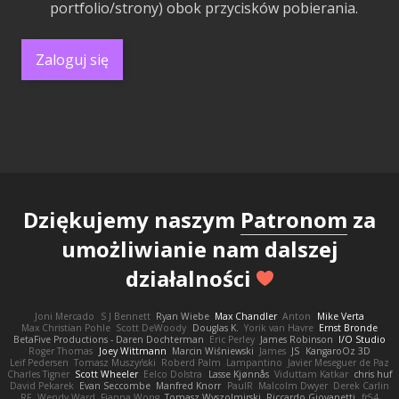
portfolio/strony) obok przycisków pobierania.
Zaloguj się
Dziękujemy naszym
Patronom
za
umożliwianie nam dalszej
działalności
Joni Mercado
S J Bennett
Ryan Wiebe
Max Chandler
Anton
Mike Verta
Max Christian Pohle
Scott DeWoody
Douglas K.
Yorik van Havre
Ernst Bronde
BetaFive Productions - Daren Dochterman
Eric Perley
James Robinson
I/O Studio
Roger Thomas
Joey Wittmann
Marcin Wiśniewski
James
JS
KangaroOz 3D
Leif Pedersen
Tomasz Muszyński
Roberd Palm
Lampantino
Javier Meseguer de Paz
Charles Tigner
Scott Wheeler
Eelco Dolstra
Lasse Kjønnås
Viduttam Katkar
chris huf
David Pekarek
Evan Seccombe
Manfred Knorr
PaulR
Malcolm Dwyer
Derek Carlin
RF
Wendy Ward
Fianna Wong
Tomasz Wyszolmirski
Riccardo Giovanetti
fr54