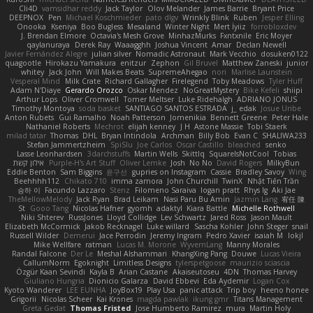
Cli4D
vamsidhar reddy
Jack Taylor
Olov Melander
James Barrie
Bryant Price
DEEPNOX
Pen
Michael Koschmieder
pato dlgv
Wrinkly Blink
Ruben
Jesper Elling
Onooka
Kseniya
Boo Bugless
Mesaland
Winter Night
Mert İyiiz
forrobloxdev
J. Brendan Elmore
Octavia's Mesh Grove
MinhazMurks
Fxntxnile
Eric Moyer
qaylanuraya
Derek Ray
Waaagghh
Joshua Vincent
Amar
Declan Newell
Javier Fernández Alegre
julian silver
Nomadic Astronaut
Mark Vecchio
dosuken0122
quagootle
Hirokazu Yamakura
enitzur
Zephon
Gil Bruvel
Matthew Zaneski
junior
whitey
Jack John
Will Makes Beats
SupremeAhegao
nori
Marlise Launstein
Vesperal Mind
Milk Crate
Richard Gallagher
Firelegend
Toby Meadows
Tyler Huff
Adam N'Diaye
Gerardo Orozco
Oskar Mendez
NoGreatMystery
Bike Kefeli
shiipi
Arthur Lops
Oliver Cromwell
Tomer Meltser
Luke Ridehalgh
ADRIANO JONUS
Timothy Montoya
soda basket
SANTIAGO SANTOS ESTRADA
j_ edak
Josue Uribe
Anton Rubets
Gui Ramalho
Noah Patterson
Jomenikia
Bennett Greene
Peter Hale
Nathaniel Roberts
Mechrot
elijah kenney
J H
Astone Massie
Tobi Staerk
milad tatar
Thomas
DHL
Bryan Intindola
Archman
Billy Bob
Evan C
SHALIWA233
Stefan Jammertzheim
SpiSlu
Joe Carlos
Oscar Castillo
bleached
senko
Lasse Leonhardsen
3darchstuffs
Martin Wells
Skittlq
SquareIsNotCool
Tobias
אילון קשת
Purple-H's Art Stuff
Oliver Lemke
Josh
No No
David Rogers
MilkyBun
Eddie Benton
Sam Biggins
윤구선
gupries on Instagram
Cassie
Bradley Savoy
Wing
Beehhhh112
Chikato 710
imma zamora
John Churchill
TwinX
Nhật Tiến Trần
승하 이
Facundo Lazzaro
Stenz
Filomeno Saraiva
logan pratt
Rhys lg
Aki Jae
TheMellowMelody
Jack Ryan
Brad Leikam
Nasi Paru Bu Amin
Jazmin Lang
宥任 陳
St
Gooo Tang
Nicolas Hafner
gyomh
adaktyl
Kiara Battle
Michelle Rothwell
Niki Shterev
RussJones
Lloyd Collidge
Lev Schwartz
Jared Ross
Jason Mault
Elizabeth McCormick
Jakob Recknagel
Luke willard
Sascha Kohler
John Steger
snail
Russell Wilder
Demerui
Jace Perrodin
Jeremy Ingram
Pedro Xavier
isaiah M
lokjl
Mike Wellfare
ratman
Lucas M. Morone
WyvernLang
Manny Morales
Randal Falcone
Der Le
Meshal Alshammari
KhangXing Pang
Douwe
Lucas Vieira
CallumNorm
Egoknight
Limitless Designs
tylerspetgoose
maurizio sciascia
Özgür Kaan Sevindi
Kayla B
Arian Castane
Akaiseutoseu
4DN
Thomas Harvey
Giuliano Hungria
Dionicio Galarza
David Ebbevi
Eda Aydemir
Logan Cox
Kyoto Wanderer
LEE EUNHA
JoyBox19
Play Usa
panic attack
Trip boy
heeno honee
Grigorii
Nicolas Scheer
Kai Krones
magda pawlak
ikung gmr
Titans Management
Greta Gedat
Thomas Fristed
Jose Humberto Ramirez
mura
Martin Holy