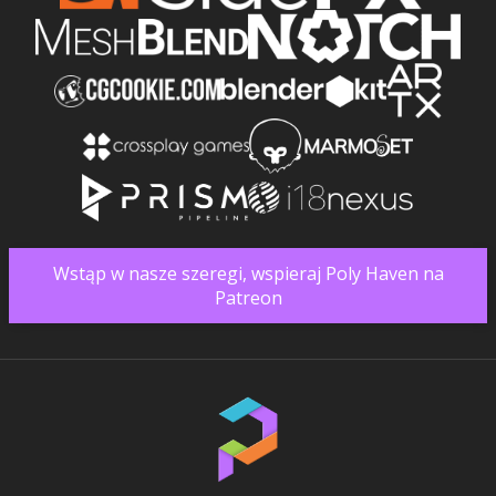
Wstąp w nasze szeregi, wspieraj Poly Haven na
Patreon