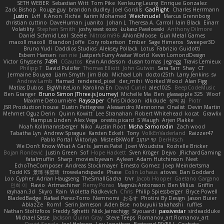
SETH WEBER
Sebastian Witt
Tom Pike
Kenleung Leung
Enrique Gonzalez
Zack Bishop
Rouge guy
brandon dudley
Joel Gordils
GadFlight
Charles Herrmann
Justin
LvH
K Anon
Richie
Karim Mohamed
Weichnudel
Marcus Grennborg
christian cuttino
DaveHuman
juanito
Johan L
Theresa A. Carroll
Iain Black
Einarr
Volatility
Stephen Smith
joshy west xoxo
Łukasz Pawłowski
Anthony Dilmore
Daniel Schmid Leal
Steele
Nitrosimi96
ANonEMoose
Gun Metal Games
macoll macoll
Brandon Joffe
Cory robertson
Ember
Sage Himeros
Sweeper3D
Bruno Yudi
Daddios Studios
Aleksey Pollack
Lotus
Fabrizio Guidotti
Esbern Hansen
ran nie
Justper's Furry Avatar World
Kevin LomondDesign
Victor Ghyssens
749R
CGautos
Kevin Anderson
dusan tomas
Jegregg
Travis Lemieux
Philipp T
David Pulcifer
Thomas Elliott
John Gutwin
Sara Tarr
Shay
CT
Jermaine Bouyea
Liam Smyth
Jim Bob
Michael Loh
doctor25th
Larry Jenkins
sv
Andrew Lamb
Hamad
rendered_pixel
der_mihi
Worked Wood
Alan Figg
Matias Dubos
BigWhiteLion
Karolina En
David Curiel
alec1025
BeepCodeMusic
Ben Granger
Bruno Simon (Three.js Journey)
Michelle Ma
Ben
glassapple 325
Woof
Maxime Detournière
Rayscaper
Chris Dickson
idkdude
성익 김
Piotr
JSR Production house
Dustin Pettegrew
Alessandro Mennonna
Onalist
Devin Martin
Mehmet Oguz Derin
Quinn Kowitt
Lee Stranahan
Robert Whitehead
kocat
Grawlix
Hampus Linden
Alex Vega
orestis picard
S Waugh
Arjen Plakke
Noah Kollmannsberger
Niko
Austin Root
Misha Samorodin
Zach wood
Tabatha Lyn
Andrew Sprague
Karsten Eckelt
Tony
VolkEnVaderland
Raizzer47
Pablo Portal
Viktoriya
MisterBKWolf
שי יעקוב
DerHitsch
We Don't Know What A Car Is
James Patel
Joeri Woudstra
Rochelle Bricker
Bojan Rončević
Justin Green
Sof
Hope Hackett
Sven Kröger
Dejvo
JRichardGaming
fatalmuffin
Sharp
movies byevan
Ayleen
Adam Hutchinson
Neet
EchoTheComposer
Andreas Stockmayer
Ernesto Gomez
Joep Meindertsma
Todd KS
景琦 张景琦
trowelandspade
Phase
Colin Lohaus
atoves
Dan Goddard
Loo Cypher
Adrian Haugseng
TheSmallGacha
trvr
Jacob Hooper
Gaetano Gargano
민희 이
Flavio
Artmachiner
Remy Ponso
Magnús Antonsson
Ben Milius
Griffin
rayhaan.3d
Skyro
Rain
Violetta Radkevich
Chris
Philip Spiessberger
Bryce Powell
BladedBadge
Rafael Perez-Torro
Nemnomi
おるす
Photini By Design
Jason Buier
AblazZe
Rom1
Serin Jameson
Aden Bise
nobuyuki takahashi
ruffles
Nathan Stoltzfoos
Freddy Sghetti
Nick Jainschigg
Siyouardi
passivestar
sirdeadduke
Michael Sasse
Jackson Quinn Gray
Steve Teeps
Romanov_art Romanov_art