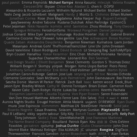
paul paviot
Emma Reynolds
Michael Rampe
Anna Kasunic
mleczyk
Valeria Rosales
ZerozenSFM
tbycae
Chloe Kiso
Alastair JL
chen li
OOPS!
Alessandro & Riccardo Lazzarin
Wilhelm Nylund
Michael Bertin
Michael Stetler
Yashi Zeng
Jacob Schelbert
Malignant
Hardy
J
Moritz S.
Chihirios
Ethan Mulwee
Jonathan Correa
Rose
Jhon Magdalena
Aisha Harper
Fuji
Rupert Eveleigh
JaaySweeney
Andrei Tabone
Ruslana Dutchak
Allen Partridge
EpsilonCG
Peter Jessiman
Nikki Navaille
komito
emil
Saintetixx
Zhou Weitong
Tony Elwood
Sprague Williams
FeroshGirlSims
Worawut Pongchen
Daniel Jennings
Joshua Conard
Mike Dyer
Jeremy Fukunaga
Rockie Hoerter
鸿彬 邱
Gabriel Brenne
Carmine Ciccone
Paul Shewan
luke gentile
Lux_Fox
azbeaupre
Binsei Numao
Quade Zaban
Aleksandra Davydenko
Benjamin Newman
Kumatora
Liam Jordan
Masanyao
Andreas Gohl
TheThomasTrainzUser
Line Ulv
John Dreessen
David Valentine
Edson Rodriguez
Dávid Borsodi
Lil Sleeping Bag
SubToMyYTplz
Bryn Couser
HanaYou
Hakar Kerarmor
Elric Chen
Michelle Hironaka
Yandong
Supachai Chanarittichai
Leonard Rio
Ben Seaman
Axis Design Studio | Elliott Benjamin
Steve Clements
Gordon S
Thomas Deisz
William Bergen II
Slompy
yotpak
Morgan
Ximo Llopis Barber
Piero Perez
Anthony Simuel
astroblur
Erik Miller
Fred Vollmer
Jeff Kissel
Martin Býšek
Jonathan Caron-Roberge
Gaston
Jose Luis
seryong kim
till toe
Nicolas Ocheda
Clemente Gonzalez
Sean McSharry
Jack Palmstrom
John Daineusaure
Bas Peeters
Sascha Donie
Marvin W Parker
Patrick
Zach Ball
Isaac
katren wood
Deek_Blue
Jason Eyre
Bradley Wilson
Cathy W
Dennis Torosyan
Brian Dolan
Cameron Koch
Xavier Caliz
Zach Robyn
Fizzle
Lukas Ess
andrea cerini
Keerthi Pachala
Benjamin Learmonth
Claudia Toyama
Von Piper Flowers
Søren Rosendahl
Van Den Heuvel Matthew
Alberto Ferrer Lara
Edo Salvej
Pzit
✧ 𝔪𝔞𝔯𝔦 ✧
eeee
Aurora Nights Studio
Dougal Henken
Attila Malarik
uujann
D1REW00F
Ryan Dunn
mura
Jose Espinoza
iiiimmmm
Matthias LN
SteelDriver
Henri49
Solid Jake
Ricardo Negrete
Саша Ячмень
Solacen
Martynas Gurskas
PlaytestDS
Aren
Paul R LeBlanc
vikky
sepehr sabour
Silly Killy
Benoît Texier
Matthew Jeffs
Kelly Port
Tony Johnson
Sadie J. Foxx
SilentWatcher28
Jose Francisco Martinez
The Name Brand Company
Bouillard
Patrick Ryan
Keu
皓欽 涂
Chris DeVere
Foxokles
garzatron
cyclump
Joshua Dunfee
Giulio Chiaramonte
John Doe
Mornè Blake
Mateusz Relinger
Elia ALMALIKI
JC
uiiunan
Rongina
DigiTaco
Thierwaechter
Francois Gandon
Aaron Mceachern
kath
AREA 6
Alan Farkas