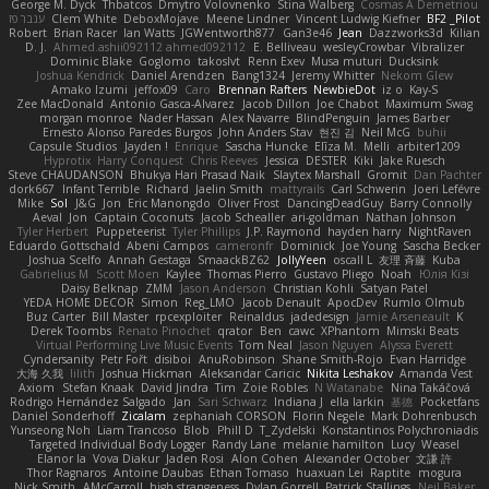
George M. Dyck
Thbatcos
Dmytro Volovnenko
Stina Walberg
Cosmas A Demetriou
ענבר פז
Clem White
DeboxMojave
Meene Lindner
Vincent Ludwig Kiefner
BF2 _Pilot
Robert
Brian Racer
Ian Watts
JGWentworth877
Gan3e46
Jean
Dazzworks3d
Kilian
D. J.
Ahmed.ashii092112 ahmed092112
E. Belliveau
wesleyCrowbar
Vibralizer
Dominic Blake
Goglomo
takoslvt
Renn Exev
Musa muturi
Ducksink
Joshua Kendrick
Daniel Arendzen
Bang1324
Jeremy Whitter
Nekom Glew
Amako Izumi
jeffox09
Caro
Brennan Rafters
NewbieDot
iz o
Kay-S
Zee MacDonald
Antonio Gasca-Alvarez
Jacob Dillon
Joe Chabot
Maximum Swag
morgan monroe
Nader Hassan
Alex Navarre
BlindPenguin
James Barber
Ernesto Alonso Paredes Burgos
John Anders Stav
현진 김
Neil McG
buhii
Capsule Studios
Jayden !
Enrique
Sascha Huncke
Elīza M.
Melli
arbiter1209
Hyprotix
Harry Conquest
Chris Reeves
Jessica
DESTER
Kiki
Jake Ruesch
Steve CHAUDANSON
Bhukya Hari Prasad Naik
Slaytex Marshall
Gromit
Dan Pachter
dork667
Infant Terrible
Richard
Jaelin Smith
mattyrails
Carl Schwerin
Joeri Lefévre
Mike
Sol
J&G
Jon
Eric Manongdo
Oliver Frost
DancingDeadGuy
Barry Connolly
Aeval
Jon
Captain Coconuts
Jacob Schealler
ari-goldman
Nathan Johnson
Tyler Herbert
Puppeteerist
Tyler Phillips
J.P. Raymond
hayden harry
NightRaven
Eduardo Gottschald
Abeni Campos
cameronfr
Dominick
Joe Young
Sascha Becker
Joshua Scelfo
Annah Gestaga
SmaackBZ62
JollyYeen
oscall L
友理 斉藤
Kuba
Gabrielius M
Scott Moen
Kaylee
Thomas Pierro
Gustavo Pliego
Noah
Юлія Кізі
Daisy Belknap
ZMM
Jason Anderson
Christian Kohli
Satyan Patel
YEDA HOME DECOR
Simon
Reg_LMO
Jacob Denault
ApocDev
Rumlo Olmub
Buz Carter
Bill Master
rpcexploiter
Reinaldus
jadedesign
Jamie Arseneault
K
Derek Toombs
Renato Pinochet
qrator
Ben
cawc
XPhantom
Mimski Beats
Virtual Performing Live Music Events
Tom Neal
Jason Nguyen
Alyssa Everett
Cyndersanity
Petr Fořt
disiboi
AnuRobinson
Shane Smith-Rojo
Evan Harridge
大海 久我
lilith
Joshua Hickman
Aleksandar Caricic
Nikita Leshakov
Amanda Vest
Axiom
Stefan Knaak
David Jindra
Tim
Zoie Robles
N Watanabe
Nina Takáčová
Rodrigo Hernández Salgado
Jan
Sari Schwarz
Indiana J
ella larkin
基德
Pocketfans
Daniel Sonderhoff
Zicalam
zephaniah CORSON
Florin Negele
Mark Dohrenbusch
Yunseong Noh
Liam Trancoso
Blob
Phill D
T_Zydelski
Konstantinos Polychroniadis
Targeted Individual Body Logger
Randy Lane
melanie hamilton
Lucy
Weasel
Elanor la
Vova Diakur
Jaden Rosi
Alon Cohen
Alexander October
文謙 許
Thor Ragnaros
Antoine Daubas
Ethan Tomaso
huaxuan Lei
Raptite
mogura
Nick Smith
AMcCarroll
high strangeness
Dylan Gorrell
Patrick Stallings
Neil Baker