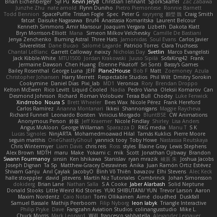
Brian Eichenberger
Syl Pu
Kevin Jeryd
Christian Tennant
SporkSkaffel
Zac Zabawa
Junzhe Zhu
nate arnold
Flynn Duniho
Pietro Piemontese
Ronnie Barnett
Todd Bennion
SpacePuffle
Tristan Fogle
Spec
Peter G
rayryeng
鸝瑩 魏
Craig Smith
fatcat
Daisuke Nagasawa
Bruf4
Anastasia Komaritska
Laurent Belcour
Kenneth Simmons
Amir Mansour
Joaquim Vergara
Lizbeth
Dakota Klatt
Bryn Morrison-Elliott
Mana
Simeon Milkov Velchevsky
Camille De Bastiani
Jenya Zenchenko
Burning Astral
Three Hats
Jamonidas
Soul Evans
Carlos Javier
Silverelitist
Dane Bucao
Salomé Lagarde
Patricio Torres
Clara Truchsess
Chantal LeBlanc
Garrett Calloway
nøixzy
Nicholas Day
Svetlin
Marco Evangelisti
Jack Kibble-White
MTU1500
Jordan Krakowski
Juuso Sipilä
SofaKing42
Frank
Jermaine Dawson
Chen Huang
Étienne Pikatoff
Sri Sonti
Bassy's Games
Bailey Rosenthal
George Luna
JEFF
Plane2House
Bob F
Matt
Zoemoney
Azula
Christopher Johansen
Harry Merrett
Respectable Studios
Phil Wilt
Dmitry Sorokin
Cookymine
Daniel Dias
Pixi_lab
MD1
Veronica
Rory
Brendan Droppo
Kelton McEwen
Rico Levitt
Liquid Cooled
Nadia
Pedro Viana
Oleksii Komarov
Can
Desmond Johnson
Richard
Roman Volobuev
Teraa Bull
Chodey
Luke Fenwick
Xindrrobo
Noura S
Brett Wheeler
Bees Wax
Nicole Pérez
Frank Hereford
Carlos Ramírez
Arianna Montanari
Ikkeii
Shannonigans
Maggie Raycheva
Richard Funnell
Leonardo Borsten
Vinicius Morgado
BluntBSE
CW Animations
Anonymous Person
鈴葵
Jeff Kraemer
Nicole Findlay
Shirley
Lisa Anders
Angus McAloon
George Willaman
Sparazza D
RKG media
Manu T
S K
Lucas Signoles
NinjARTA
Mohamedmoawad Hilal
Tamás Kuklics
Pierre Moore
seguin matthis
OneGhastlyGhoul
yannick tooy
Toby Howe
Nastassia Reutskaya
Chris Wintermyer
Liam Davis
chris reis
Ross
styles
Blaine Gray
Lewis Stephens
Alex Brown
MDTH
maru
Make
Yokami c:
mik
Scott
Jonathan Ojibway
Brandon
Swann Fourmanoy
sinsin
Ken Ishikawa
Stanislav
ryan mrazik
峻辰 朱
Joshua Jacobs
Joseph Dignan
Ta Sp
Matthew-Gracey Desravines
Anika
Juan Ramón Ortiz Estévez
Shivam Ganju
Anıl Çaylak
JacobyO
Bình Võ Thiên
bavazov
Elhi Stevens
Alec Keck
halle stoeppler
david
jstevens
Martín Niz Tutoriales
Combrinck
Johan Simonsson
dokiderg
Brian Lane
Nathan Salla
S A Cooke
Jaber Alarbash
Solid Neptune
Donald Stooks
Little Weird Kid Stories
YUKI SHIBUTANI/ YUN
Trevor Larson
Aaron
Maxim Nordentz
Caio Notari
Tomi Ollikainen
Aimé
cloudhed
Duskfall
Samuel Bassale
Mathijs Peerboom
Filip Nyborg
leon labyk
Triangle Interactive
Philip Pryke
Dave
Fangzahn Aviation Studios
colinangusstudio
Mike L.
Chuck Morris
Mark Leonard
Will
francesco sabbatella
Alexander Leinauer