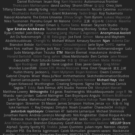
Daniel Richman
Ieuan King
Karri Haranko
Autonomous Frontier
Thokozani Mahlanyane
david cachay
Shonn Effner
얍 얍얍
Oreo_tism
Tiffany Edwards
iaksdfg fodkg
ressii
Ioannis Athanasiadis
Nicolò Caterina
aureliana
Khuthadzo Ratshilumela
Grant Mckenney
Tadin Brego
Koji Tsukamoto
Rasool Abrahams
The Entire Universe
Dhruv Singh
Tom Byrom
Łukasz Majorczyk
Niko Tuononen
Pranshu Goyal
Mr Malone
OnPui
王庚
극단수작
Cédrick
Maxime
Wayne120
Omair Omari
L
Yuma Taesu
Kristian
Skyzee's Studio
Igor Sirotov Architects
Teunis Woord
Tinkering Monkey
Stefan
Devan Stolp
Rylai Crestfall
Josh Bishop
xuchang jiang
Hlynur G Asgeirsson
Anonymous Axolotl
Art Ov Nekromorph
正 明
Felix gogo
Joe Ford
Simon
Mana and Mayhem
Abdelkouddouss
ChengXi Yu
Michael Wilson
Amaury Faucon
Njan
Adenta Dar
Brandon Belisle
Karl-Heinz Köster
Ghoulishlycool
Jarle Styve
DHFG
name
Håkan Fors
nathan
Spidey
Jack Rao
Cristian Vigliano
Noah Kollmannsberger
Lutz
Jude Matanguihan
Tezuka
ETM
Marcin Biernat
miaukenzie
Andrew
Horald Bartoldt
ttitim Tang
sahin
Ulises Maldonado
Ben Carlisle
Jake Messer
Exacute3D
Piotr Sztucki-Szewców
주호 정
Ethan Cohen
Metix
Winter
Igor Rodriguez
朋弥 林
Hank Logsdon
Elias
Javier Garay
Greg Miller
Wonder Lizard588
Gliese 570
Wiola Miszczak
Irina
Олег Гладков
凌太 上村
hullin thierry
Jackson L.
Harri Myllynen
Bojan Kostovic
Owen Connor
Gabriel Chvyrev
Wixer
Wasu Ju'Nior
mrthethatone
SketchedAnimationStudios
Daniel Larios-parra
Pablo
selvinsworld
Payton Heniser
Michael Hays
Vae
Bryan Kirkwood
Worthington
Creating Simpires
Sigma Eta
Matthias Carrick
Sagida T
Eddy
Raik Remus
APS Studio
Yvonne Ott
Menyhárt Marcell
Matthew Lowery
MrIncognito
Ed garas
Realmwrights
MikusMasquerade
jorge R
Ns
Khaidu
ryan jordan
Gabriel Malmgren
Dan Bojorquez Angulo
Williem McWhorter
Liam Tanaka
Mahmoud Khetabi
יניב חלה
Sladana Vukoja
Tom Weijnjes
jen
Danarogon
Streemer
Eli Mason
James Simpson
Hollow_Jenza
eje
지환 이
log
luke harrison
C
Ray Delapaz
Dmytro
Noah Couallier
Character34
indiiglo
Javlonbek rajabbayev
Crewman 47
Isabelle Lamarque
Michael Shimniok
Jonathan Harris
Andrea Lorenzo Mereghetti
Nils Ringlstetter
Osbiel Roque Arocha
Rebecca
Humza R Iqbal CombatNinja1269
laddc
sellig64
Javier
Radix N
Ariel Ilmari Kajava
Brandon DeLauney
Geoff Allen
Kamran Kadirov
MELUIP Store
Alpha3
Spotty Spotty YQ
TrixMix
Julian Quintero
julian reyes
Nareon
claytpn
Alquiler PS5
Era Rerza
bjgrimoari
Caleb Mcmullen
giovanni varani
Mackenzie
KuroShi
michael sierra
Nameless Renders
MMDCRAZED
DivineXavier
DEATHSTEED