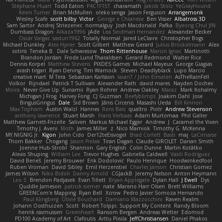
Stéphane Huart
Todd Eaton
P4C1F15T
charamath
Jakob Stolz
YeGrayHound
Kevin Turner
Brian McMullen
oleko senga
Jason Ferguson
Arrangemonk
Wesley Scafe
scott bilby
Victor
George e Chianese
Ben Visser
Albatross 3D
Sam Sartor
Andrej Striezenec
normalguy
Josh Macdonald
Pafka
Byeong Chul JIN
Dumbass Dragon
Alkaza1996
jAde
Lea Seidman Hernandez
Alexander Becker
Oscar Vargas
sastun1962
Totally Normal
Jared LeClaire
Christopher Bogs
Michael Dunkley
Alex Hyner
Scott Gilbert
Matthew Gerard
Julius Brockelmann
Alex
sotiris
Teneka B.
Dale Schwiesow
Thom Rittenhouse
Marcin Ignac
Martinotti
Brandon Jordan
Frode Lund Tharaldsen
Gerard Redmond
Walter Rice
Dennis Korpel
Matthew Stevens
PIXDES Games
Michael Mayeux
George Giagias
arash tirgari
Ryan Dening
Tim Warnock
Steven
Deadlyblack
Lupo Marcio
creative mart
M Tera
Sebastian Karlsson
Iaian7 / John Einselen
AsTheRainFell
Volkor
Rijndael
Patrick T Sullivan
Alexander Rath
david mares
Nayden Dochev
Moira
Never Give Up
Sunamii
Ryan Rohrer
Andrew Oakley
Maraz
Mark Kohalmy
Michigan J Frog
Harvey Fong
CJ Guzman
Beefyblimps
Joakim Dahl
Jose
BingusGringus
Dale
Sid Brown
Jānis Circenis
Masashi Ueda
Bill Kinnon
Max Topham
Austin Walzl
Hannes
Rens Bais
qualtro
Piotr
Andrew Stevenson
anthony lawrence
Stuart Marsh
Frans Verbaas
Adam Murtomaa
Phil Galler
Matthew Garnett-Frizelle
Saliven
Markus Michael Egger
Andrew
J
Caramel the Vixen
Timothy J. Aveni
Moth
James Miller
z
Nico Marniok
Timothy G. McKenna
MY.NIGNIG Jr.
Kigon
John Cido
Der12teEisvogel
Brad Corlett
Basti
maj
LaCimaise
Thom Bakker
Chogang
Jason Pielak
Tiran Dagan
Claude GIROLET
Darian Smith
Joenne Hub-Strobl
Shannon
Gary English
Colin Dunne
Martin Koťátko
Alexis Shuping
William Lee
Trevor Hughes
Gabriella Caldwell
Vasili Rodriguez
David Beneš
Jeremy Brouwer
Erik Dodolović
Paulo Henrique
Hoodwinkedfool
Ruben Vroman
David Sibley
Emil Herzenstiel
Charles Janson
Christian Gomez
James Wilson
Niko Bidoli
Danny Arnold
CGJackB
Jeremy Nelson
Anton Heymann
Leo S
Brendon Padjasek
Evan Tillett
Bryan Applegate
Dylan Hall
J Ewell
Dys
Quddle Jameson
patrick siemer
nate
Mareno Harr Olsen
Brett Williams
GREENCom'e Mapping
Ryan Bell
Xcrow
Pedro Javier Somoza Hernando
Paul Klingberg
Olivié Bouchard
Damiano Mazzocchini
Raven Realm
Johann Oosthuizen
Scott
Robert Tolppi: Support My Content
Randy Bloom
henrik rasmussen
Greenheart
Ransom Bergen
Andreas Wetter
Edomod
PD100 Academy of Art
Clafoutis
Arttu Piisila
JeffChristiansen
Daniel Phakos