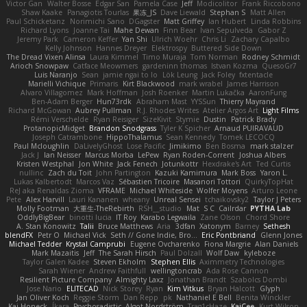
Victor Gan
Walter Bosse
Edgar San
Pamela Case
Jeff
Modicolitor
Frank Riccobono
Shaw Kaake
Panagiotis Tourlas
果冻_JS
Dave Liewald
Stephan S
Matt Allen
Paul Schicketanz
Norimichi Sano
DGagster
Matt Griffey
Ian Hubert
Linda Robbins
Richard Lyons
Joanne Tai
Mahe Dewan
Finn Bear
Ivan Sepulveda
Gabor Z
Jeremy Park
Cameron Keffer
Yan Shi
Ulrich Woehr
Chris Li
Zachary Capalbo
Kelly Johnson
Hannes Dreyer
Elektrospy
Buttered Side Down
The Dread Vixen Alinsa
Laura Kimmel
Timo Muraja
Tom Norman
Rodney Schmidt
Arioch Snowpaw
Catface Meowmers
gardeninn thomas
Istvan Kozma
QuesoGr7
Luis Naranjo
Sean
jamie ngai to lo
Lök Leung
Jack Foley
fxtentacle
Marielli Vichique
Primaris
Kirt Blackwood
mark wrabel
James Harrison
Alvaro Villagomez
Mark Hoffman
Josh Roenker
Martin Lukačka
AaronFung
Ben-Adam Berger
Hun73rdk
Abraham Mast
YYSSun
Thierry Mayrand
Richard McGowan
Aubrey Pullman
R.J. Rhodes Writes
Atelier Argos Art
Light Films
Rémi Verschelde
Ryan Reisiger
SizeKivit
Stymie
Dustin
Patrick Brady
ProtanopicMidget
Brandon Snodgrass
Tyler K Spicher
Arnaud PUIRAVAUD
Joseph Catrambone
HippoThalamus
Sean Kennedy
Tomek LECOCQ
Paul Mcloughlin
DaLivelyGhost
Lose Pacific
Jimikimo
Ben Bosma
mark stalzer
Jack J
Ian Neisser
Marcus Morba
LePew
Ryan Roden-Corrent
Joshua Albers
Kristen Westphal
Jon White
Jack Fenech
Jotunkottr
Hexdrake's Art
Ted Curtis
nullinc
Zach du Toit
John Partington
Kazuki Kamimura
Mark Boss
Yaron L.
Lukas Kalbertodt
Marcos Vaz
Sébastien Tricoire
Masanori Tottori
QuirkyTopHat
ReJ aka Renaldas Zioma
VFRAME
Michael Whiteside
Wolfer Moyens
Arturo Leone
Pete
Alex Harvill
Lauri Kananen
wheany
Unreal Sensei
tchaikovsky2
Taylor J Peters
Molly Footman
大重生-TheRebirth
RSH__studio
Mat
S C
Cailrdar
PYTHA Lab
OddlyBigBear
binotti lucia
IT Roy
Karabo Legwaila
Zane Olson
Chord Shore
A. Stan Konowitz
Talii
Bruce Matthews
Aria
3dfan
Xatonym
Barney
Sethesh
blendFX
Petr O
Michael Vick
Seth // Gone Indie, Bro...
Eric Pontbriand
Glenn Jones
Michael Tedder
Krystal Camprubi
Eugene Ovcharenko
Fiona Margrie
Alan Daniels
Mark Mazaitis
Jeff
The Sarah Hirsch
Paul Dolzall
Wolf Daw
kyleboze
Taylor Galen Kadee
Steven Ekholm
Stephen Ellis
Aximmetry Technologies
Sarah Wiener
Andrew Faithfull
wellingtoncrab
Ada Rose Cannon
Resilient Picture Company
Almighty Laxz
Jonathan Brandt
Szabolcs Dombi
Jose Nario
ELITECAD
Nick Storey
Ryan
Kim Vitkus
Bryan Halcott
Glyph
Jan Oliver Koch
Reggie Storm
Dan Repp
pk
Nathaniel E Bell
Benita Winckler
Kai Honeck
Íkara
Psychosadistic
Algot Nordström
Trag1cHaze
KaiCee
Kurt Wilson