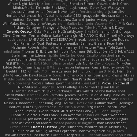
Winter Night
Mert İyiiz
forrobloxdev
J. Brendan Elmore
Octavia's Mesh Grove
MinhazMurks
Fxntxnile
Eric Moyer
qaylanuraya
Derek Ray
Waaagghh
Joshua Vincent
Amar
Declan Newell
Javier Fernández Alegre
julian silver
Nomadic Astronaut
Mark Vecchio
dosuken0122
quagootle
Hirokazu Yamakura
enitzur
Zephon
Gil Bruvel
Matthew Zaneski
junior
whitey
Jack John
Will Makes Beats
SupremeAhegao
nori
Marlise Launstein
Vesperal Mind
Milk Crate
Richard Gallagher
Firelegend
Toby Meadows
Tyler Huff
Adam N'Diaye
Gerardo Orozco
Oskar Mendez
NoGreatMystery
Bike Kefeli
shiipi
Arthur Lops
Oliver Cromwell
Tomer Meltser
Luke Ridehalgh
ADRIANO JONUS
Timothy Montoya
soda basket
SANTIAGO SANTOS ESTRADA
j_ edak
Josue Uribe
Anton Rubets
Gui Ramalho
Noah Patterson
Jomenikia
Bennett Greene
Peter Hale
Nathaniel Roberts
Mechrot
elijah kenney
J H
Astone Massie
Tobi Staerk
milad tatar
Thomas
DHL
Bryan Intindola
Archman
Billy Bob
Evan C
SHALIWA233
Stefan Jammertzheim
SpiSlu
Joe Carlos
Oscar Castillo
bleached
senko
Lasse Leonhardsen
3darchstuffs
Martin Wells
Skittlq
SquareIsNotCool
Tobias
אילון קשת
Purple-H's Art Stuff
Oliver Lemke
Josh
No No
David Rogers
MilkyBun
Eddie Benton
Sam Biggins
윤구선
gupries on Instagram
Cassie
Bradley Savoy
Wing
Beehhhh112
Chikato 710
imma zamora
John Churchill
TwinX
Nhật Tiến Trần
승하 이
Facundo David Lazzaro
Stenz
Filomeno Saraiva
logan pratt
Rhys lg
Aki Jae
TheMellowMelody
Jack Ryan
Brad Leikam
Nasi Paru Bu Amin
Jazmin Lang
宥任 陳
St
Gooo Tang
Nicolas Hafner
gyomh
adaktyl
Kiara Battle
Michelle Rothwell
Niki Shterev
RussJones
Lloyd Collidge
Lev Schwartz
Jason Mault
Elizabeth McCormick
Jakob Recknagel
Luke willard
Sascha Kohler
snail
Russell Wilder
Demerui
Jace Perrodin
Jeremy Ingram
isaiah M
lokjl
Mike Wellfare
ratman
Lucas M. Morone
WyvernLang
Manny Morales
Randal Falcone
Der Le
Meshal Alshammari
KhangXing Pang
Douwe
Lucas Vieira
CallumNorm
Egoknight
Limitless Designs
tylerspetgoose
maurizio sciascia
Özgür Kaan Sevindi
Kayla B
Arian Castane
Akaiseutoseu
4DN
Thomas Harvey
Giuliano Hungria
Dionicio Galarza
David Ebbevi
Eda Aydemir
Logan Cox
Kyoto Wanderer
LEE EUNHA
JoyBox19
Play Usa
panic attack
Trip boy
heeno honee
Grigorii
Nicolas Scheer
Kai Krones
magda pawlak
ikung gmr
Titans Management
Greta Gedat
Thomas Fristed
Jose Humberto Ramirez
mura
Martin Holy
Filip Zelenjak
Ali Kılıç
Антон Сергеевич
bahriye taşdelen
Sky JK Arch
Razvan Cristiadis
Leo Euden
Carbonic
Kacper K
40. I Nengah Raditya Karya Putra