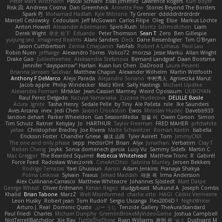
Peter Mark Wittmann
Pascal Scrivani
Elias Jimenez
Lawrence Rogers
Kurt Boyer
Risk 📀
Andreea Cosma
Dan Greenheck
Annette Pew
Stories Beyond The Borders
Spark PJ
Mohamad Hadlah
Kyle Mitrione
Ty Grenier
dddddrdrdrdrdr
Marcell Ceslowsky
Cedoulain
Jeff McGowan
Carlos Filipe
Oleg
Elsie
Markus Löchte
Anton Howell
Alexander Adelmann
Spirit-Rush
Moritz Schmidtchen
Liam
Derek Wight
幸史 松下
Eduardo
Peter Thomson
Sean T
Zero
Ben Gillespie
yuijung seo
Imagined Realms
Alani Sanders
Deck
Dane Reisenbigler
Tim O'Bryan
Jason Cuthbertson
Zerina Cmajcanin
FabFab
Robert A Lohaus
Paul Lau
Robin Nuen
jeffsarge
Alexandro Torres
Volico72
morzsa
Jesse Marku
Allan Wright
Drake Gao
Julileeheehee
Aleksandra Stefanova
Bernard Landgraf
Daan Bootsma
Jennifer "daysparrow" Harlan
Kuan lun Chen
DaDrood
Laura Pesenti
Brianna Janssen Saldivar
Matthew Chapin
Alexander Wilhelm
Martin Wittfooth
Anthony F DeMarco
Alejo Parada
Alejandro Soriano
中村秀人
Agnieszka Marut
Jacob apple
Philip Windecker
Matz Klint
Sally Hastings
Michael Updike
Alexandra Forman
MrIsklar
Jean-Cassien Marmey
Weird Oposssum
LIUBOYAN
Raul Perez Delgado
Kazuya Yamanaka
Zuzana Hudecova
DELILLE Basile
Acura .Ignite
Tasha Henry
Sedale Pelle
by Tiny
Ale Pašeta
nile
Ike Saunders
Aves Arcana
inex
Jedi Chen
Jaxson Crookston
Ewos
Miroslav Hudec
Davebb933
landon dehart
Parker Wheeldon
Gas SessionMedia
정율 이
Owen Carson
Simon
Tim Schulz
Ratner
KelsyJay
Jo
HARTHUR
Taylor Freeman
FRED MAHER
prfctwhite
yataa
Christopher Bradley
Joe Rivera
Malte Schweitzer
Roman Kaelin
Isabella
Erickson Foster
Chandler Griese
修汰 山田
Tyler Avirett
Tom
JimmyCNX
The one and only phase
sepp
HectorOH
Brian
Alyx
Jonathan
Verbatim
Clay T
Reiten Cheng
Joykk
Sonia domenech garcia
Lucy Vu
Sammy Sidefx
Martin C
Mac Greggor
The Bearded Squirrel
Rebecca Whitehead
Matthew Tronc
R
Gabirél
Force Feed
Radosław Wieczorek
CineArtOhio
Sabrina Munley
Jeroen Bekkers
Rodrigo Terrazas
Yael Ghusoun
Aaron
Adam Jenkins
Pranaya Shakya
Polina Leskova
Sylvain
Traxus
Jehad Maddah
재윤 옥
Irma Andersson
Alex Cullinane-Carrasco
Matthew Whiteacre
Johannes Sjöstedt
Matt Dalpé
George Wheat
Oliver Erdmann
Kenan Regez
sludgybeast
Mukund A
Joseph Combs
Khalid
Brian Tabone
MarzZ
Well Misinformed
charlie otto
HAGI
Cédric Vermeirre
Leon Husky
Robert jean
Tom Rudolf
Sergio Uscanga
Flex2006D !
NightWriter
Arturo J. Real
Dominic Qusto
ぶー うじ
Tenzide Gallery
TheAuraStandard
Paul Friedl
Charles
Michael Dunphy
GremlinBrokeMyVideoGame
Joshua Campbell
NotTerrellBatchelor
Xie Ray
TurtleTheThing
Ryan Williams
政則 谷
w z
Dushyant M