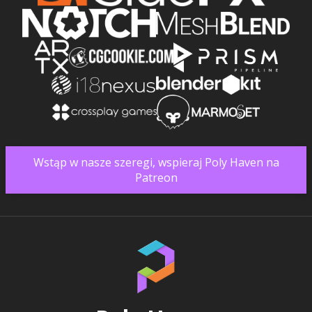
Wstąp w nasze szeregi, wspieraj Poly Haven na
Patreon