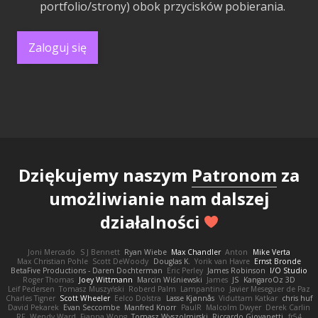
portfolio/strony) obok przycisków pobierania.
Zaloguj się
Dziękujemy naszym
Patronom
za
umożliwianie nam dalszej
działalności
Joni Mercado
S J Bennett
Ryan Wiebe
Max Chandler
Anton
Mike Verta
Max Christian Pohle
Scott DeWoody
Douglas K.
Yorik van Havre
Ernst Bronde
BetaFive Productions - Daren Dochterman
Eric Perley
James Robinson
I/O Studio
Roger Thomas
Joey Wittmann
Marcin Wiśniewski
James
JS
KangaroOz 3D
Leif Pedersen
Tomasz Muszyński
Roberd Palm
Lampantino
Javier Meseguer de Paz
Charles Tigner
Scott Wheeler
Eelco Dolstra
Lasse Kjønnås
Viduttam Katkar
chris huf
David Pekarek
Evan Seccombe
Manfred Knorr
PaulR
Malcolm Dwyer
Derek Carlin
RF
Wendy Ward
Fianna Wong
Tomasz Wyszolmirski
Riccardo Giovanetti
fr54