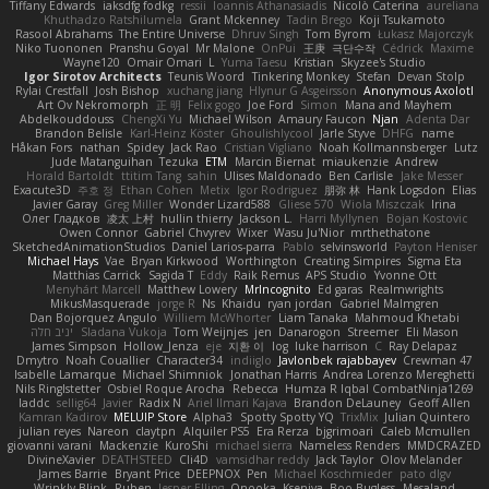
Tiffany Edwards
iaksdfg fodkg
ressii
Ioannis Athanasiadis
Nicolò Caterina
aureliana
Khuthadzo Ratshilumela
Grant Mckenney
Tadin Brego
Koji Tsukamoto
Rasool Abrahams
The Entire Universe
Dhruv Singh
Tom Byrom
Łukasz Majorczyk
Niko Tuononen
Pranshu Goyal
Mr Malone
OnPui
王庚
극단수작
Cédrick
Maxime
Wayne120
Omair Omari
L
Yuma Taesu
Kristian
Skyzee's Studio
Igor Sirotov Architects
Teunis Woord
Tinkering Monkey
Stefan
Devan Stolp
Rylai Crestfall
Josh Bishop
xuchang jiang
Hlynur G Asgeirsson
Anonymous Axolotl
Art Ov Nekromorph
正 明
Felix gogo
Joe Ford
Simon
Mana and Mayhem
Abdelkouddouss
ChengXi Yu
Michael Wilson
Amaury Faucon
Njan
Adenta Dar
Brandon Belisle
Karl-Heinz Köster
Ghoulishlycool
Jarle Styve
DHFG
name
Håkan Fors
nathan
Spidey
Jack Rao
Cristian Vigliano
Noah Kollmannsberger
Lutz
Jude Matanguihan
Tezuka
ETM
Marcin Biernat
miaukenzie
Andrew
Horald Bartoldt
ttitim Tang
sahin
Ulises Maldonado
Ben Carlisle
Jake Messer
Exacute3D
주호 정
Ethan Cohen
Metix
Igor Rodriguez
朋弥 林
Hank Logsdon
Elias
Javier Garay
Greg Miller
Wonder Lizard588
Gliese 570
Wiola Miszczak
Irina
Олег Гладков
凌太 上村
hullin thierry
Jackson L.
Harri Myllynen
Bojan Kostovic
Owen Connor
Gabriel Chvyrev
Wixer
Wasu Ju'Nior
mrthethatone
SketchedAnimationStudios
Daniel Larios-parra
Pablo
selvinsworld
Payton Heniser
Michael Hays
Vae
Bryan Kirkwood
Worthington
Creating Simpires
Sigma Eta
Matthias Carrick
Sagida T
Eddy
Raik Remus
APS Studio
Yvonne Ott
Menyhárt Marcell
Matthew Lowery
MrIncognito
Ed garas
Realmwrights
MikusMasquerade
jorge R
Ns
Khaidu
ryan jordan
Gabriel Malmgren
Dan Bojorquez Angulo
Williem McWhorter
Liam Tanaka
Mahmoud Khetabi
יניב חלה
Sladana Vukoja
Tom Weijnjes
jen
Danarogon
Streemer
Eli Mason
James Simpson
Hollow_Jenza
eje
지환 이
log
luke harrison
C
Ray Delapaz
Dmytro
Noah Couallier
Character34
indiiglo
Javlonbek rajabbayev
Crewman 47
Isabelle Lamarque
Michael Shimniok
Jonathan Harris
Andrea Lorenzo Mereghetti
Nils Ringlstetter
Osbiel Roque Arocha
Rebecca
Humza R Iqbal CombatNinja1269
laddc
sellig64
Javier
Radix N
Ariel Ilmari Kajava
Brandon DeLauney
Geoff Allen
Kamran Kadirov
MELUIP Store
Alpha3
Spotty Spotty YQ
TrixMix
Julian Quintero
julian reyes
Nareon
claytpn
Alquiler PS5
Era Rerza
bjgrimoari
Caleb Mcmullen
giovanni varani
Mackenzie
KuroShi
michael sierra
Nameless Renders
MMDCRAZED
DivineXavier
DEATHSTEED
Cli4D
vamsidhar reddy
Jack Taylor
Olov Melander
James Barrie
Bryant Price
DEEPNOX
Pen
Michael Koschmieder
pato dlgv
Wrinkly Blink
Ruben
Jesper Elling
Onooka
Kseniya
Boo Bugless
Mesaland