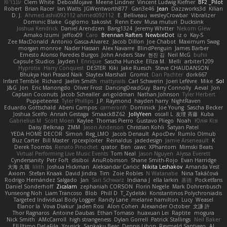
ענבר פז
Clem White
DeboxMojave
Meene Lindner
Vincent Ludwig Kiefner
BF2 _Pilot
Robert
Brian Racer
Ian Watts
JGWentworth877
Gan3e46
Jean
Dazzworks3d
Kilian
D. J.
Ahmed.ashii092112 ahmed092112
E. Belliveau
wesleyCrowbar
Vibralizer
Dominic Blake
Goglomo
takoslvt
Renn Exev
Musa muturi
Ducksink
Joshua Kendrick
Daniel Arendzen
Bang1324
Jeremy Whitter
Nekom Glew
Amako Izumi
jeffox09
Caro
Brennan Rafters
NewbieDot
iz o
Kay-S
Zee MacDonald
Antonio Gasca-Alvarez
Jacob Dillon
Joe Chabot
Maximum Swag
morgan monroe
Nader Hassan
Alex Navarre
BlindPenguin
James Barber
Ernesto Alonso Paredes Burgos
John Anders Stav
현진 김
Neil McG
buhii
Capsule Studios
Jayden !
Enrique
Sascha Huncke
Elīza M.
Melli
arbiter1209
Hyprotix
Harry Conquest
DESTER
Kiki
Jake Ruesch
Steve CHAUDANSON
Bhukya Hari Prasad Naik
Slaytex Marshall
Gromit
Dan Pachter
dork667
Infant Terrible
Richard
Jaelin Smith
mattyrails
Carl Schwerin
Joeri Lefévre
Mike
Sol
J&G
Jon
Eric Manongdo
Oliver Frost
DancingDeadGuy
Barry Connolly
Aeval
Jon
Captain Coconuts
Jacob Schealler
ari-goldman
Nathan Johnson
Tyler Herbert
Puppeteerist
Tyler Phillips
J.P. Raymond
hayden harry
NightRaven
Eduardo Gottschald
Abeni Campos
cameronfr
Dominick
Joe Young
Sascha Becker
Joshua Scelfo
Annah Gestaga
SmaackBZ62
JollyYeen
oscall L
友理 斉藤
Kuba
Gabrielius M
Scott Moen
Kaylee
Thomas Pierro
Gustavo Pliego
Noah
Юлія Кізі
Daisy Belknap
ZMM
Jason Anderson
Christian Kohli
Satyan Patel
YEDA HOME DECOR
Simon
Reg_LMO
Jacob Denault
ApocDev
Rumlo Olmub
Buz Carter
Bill Master
rpcexploiter
Reinaldus
jadedesign
Jamie Arseneault
K
Derek Toombs
Renato Pinochet
qrator
Ben
cawc
XPhantom
Mimski Beats
Virtual Performing Live Music Events
Tom Neal
Jason Nguyen
Alyssa Everett
Cyndersanity
Petr Fořt
disiboi
AnuRobinson
Shane Smith-Rojo
Evan Harridge
大海 久我
lilith
Joshua Hickman
Aleksandar Caricic
Nikita Leshakov
Amanda Vest
Axiom
Stefan Knaak
David Jindra
Tim
Zoie Robles
N Watanabe
Nina Takáčová
Rodrigo Hernández Salgado
Jan
Sari Schwarz
Indiana J
ella larkin
基德
Pocketfans
Daniel Sonderhoff
Zicalam
zephaniah CORSON
Florin Negele
Mark Dohrenbusch
Yunseong Noh
Liam Trancoso
Blob
Phill D
T_Zydelski
Konstantinos Polychroniadis
Targeted Individual Body Logger
Randy Lane
melanie hamilton
Lucy
Weasel
Elanor la
Vova Diakur
Jaden Rosi
Alon Cohen
Alexander October
文謙 許
Thor Ragnaros
Antoine Daubas
Ethan Tomaso
huaxuan Lei
Raptite
mogura
Nick Smith
AMcCarroll
high strangeness
Dylan Gorrell
Patrick Stallings
Neil Baker
ElUltimo DeLaFila
Yousick
Sankaku Bear
Dennis Libon
Reymeld Santiago
AJ