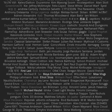
תמר פלג טל
Kaleo/Dalton
Duzemine
Kim Myeong Soom
nicolaspetton
Alan Stoll
Greenlines78
Kie
Jeffrey McIlmoyle
Felix Lopez
Steve White
Daniel Warf
Syed
혜영 전
andrew Carbery
Federico Salvetti
C1T1Z333N
The Paraverse
Chem
Anthony Delasanta
Minja Lojanica
roddye
Melissa Farrell
Stilian
ꌃ꒒ꀎꋪꋪꌩ ꀘꈤꀤꁅꃅ꓄
Adrien Alexandre
Rab
Thomas Woodward
Alan Bakir
Ian Wilson
venkat rathna kumar talluri
Eric Chan
Steve Girard
n d o n
思涵 王
captkiro
N-JELLY
Kristinn Sturluson
Marianne Andersen
Rodrigo Silva
adelaide begalli
Duncan Hewitt
Mattias Lundstrom
Rowan Gipe
coshichi
Sounds And Dungeons
Smoke EA Graffiti
Eric G
Karen Collins
Joseph Krzywoszyja
Nathanaël Platz
FlameTop
AshenBone
Josh Strawder
Inês Sousa
Fennec
gaggle
Digital Prophet
Vsevolods Gniteckis
Mark
Tristan Voulelis
Walter Weaver
Alex Stephens
Luthonium Virtual Heritage
Илья Снопков
Alphaology
Arthur
Moto Designshop
Sandra
Classical Salamander
Stefan Plösser
Julian Rai Anwor
Mythical X Customs
Harrison Gafford
nost
Hemen Galal
GonzoNole
Zineb mounfik
damageg
George
Tony Li
For Got U
Canun
Juuso Pohjola
Gerardo Quiros Sanchez
Samuel Benning
piggy chop
Nathanaël
Beth
jan moudry
Jorge Panduro Santana
Jordan
Raphael Dahan
Muhammad
Nicola Baribeau
gavin poss
宣臣 紀
Adam Knight
Jeshire Kiten Katt
Samuel Bidne
Lisa
toomanydans
Jack saksik
Arianna Mex
Brooklen Ashleigh
Oliver Cretton
kiki
Patrick Balthrop
Simon Probert
micheal
Mortal Void Studios
Mathias Kirkeby
Jay Court
Bart Paul Dujardin
Anilene Gassner
Holger Tollbäck
Nikita Lebedev
Filip Morys
Doxy
Michel Kinfoussia
lewdgazer
川頁 可可
First Last
Bob Anderson
Ofek Chen
Keegan Moore
David French
Alex Pehotin
Michael R
Sai
Maya Enderland
Sxcret
WILLIAM HTAY
Misa Vlogs
Philipp Lehmann
bob
Elliot Sloss
William Peart
Effex Talon
Lukatonny
NautiluStudios
Chanakya
Jay Lane
Nicolas Fossard
Владислав Жуковський
Raje
Daviid Enzo
Carl-Simon Sahlin
Toby Watson
אלמוג
Andrei Barsan
Dylan Scruggs
Trul Trulsen
Maria Diavolova
Ian Brennan
なのは
Vincent Gates
Jakub Hasanov
Ivan R
Michael Keutel
Ishika
Coast Light Media
Hiromi Uematsu
Marco Scala Bertolin
Antonio
NocturnalKestrel
Markus Trappe
Tyler Nichols
penguin
Chris
D3 Anima
Matthew Schultz
Ali Jaafar
Cameron A Miele
Илья Несенюк
Reperak
alberto echavarria
Rod Barksdale
M M
Martin Kempster
Somebodyoncetoldme
Josh Laxen
Oliver Danielsen
Alex Duncan
silas 2534455
Carro1001
Thomas Anderson
Daniel Wilson
RAfort
Owen Maynard
Nico Cloud
George M. Dyck
Thbatcos
Dmytro Volovnenko
Stina Walberg
Cosmas A Demetriou