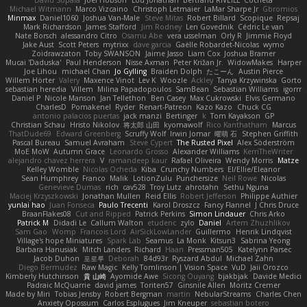
David Sopala
Joel Hobson
Lou Jonathan
Bertrand RIVEILL
Cocheta
Michael Witmann
Marco Vizcaino
Christoph Letmaier
LaMar Sharpe Jr
Gbromios
Minmax
Daniel1060
Joshua Van-Male
Steve Mitas
Robert Billard
Scopique
Repsaj
Mark Richardson
James Stafford
Jim Rodney
Len Govednik
Cédric Le van
Nate Borsch
alessandro Citro
Osamu Abe
vera usselman
Orly R
Jimmie Floyd
Jake Aust
Scott Peters
mytrixx
dave garcia
Gaëlle Robardet-Nicolas
wymo
Zoidrawzaton
Toby SWANSON
Jaime Jasso
Liam Cox
Joshua Bramer
Mucai 'Daduska'
Paul Henderson
Nisse Axman
Peter Križan Jr.
WidowMakes
Harper
Joe Lihou
michael Chan
Jo Gylling
Braiden Dolph
たこーん
Austin Pierce
Willem Hörter
Valery
Maxence Vinot
Lev K
Woozle
Ackley
Tanya Krzywinska
Gorto
sebastian heredia
Villem
Milina Papadopoulos
SamBean
Sebastian Williams
igorrr
Daniel P
Nicole Manson
Jan Tellethon
Ben Casey
Max Cukrowski
Elvis Germano
CharlesD
Pomakenel
Ryder
Renart-Patreon
Kazo Kazo
Chuck CG
antonio palacios puertas
jack manzi
Bertinger
k
Tom Kayakson
GP
Christian Schau
Hristo Nikolov
将太郎 山田
kyomawolf
Rico Kanthatham
Marcus
ThatDude69
Edward Greenberg
Scruffy Wolf
Irwin Jomar
曜萌 石
Stephen Griffith
Pascal Bureau
Samuel Avraham
Steve Cypert
The Rusted Pixel
Alex Söderström
MoE MoW
Autumn Grace
Leonardo Grosso
Alexander Williams
KerriTheWriter
alejandro chavez herrera
V
ramandeep kaur
Rafael Oliveira
Wendy Morris
Matze
Kelley Womble
Nicolas Ocheda
Kiba
Crunchy Numbers
El/Ellie/Eleanor
Sean Humphrey
Franco
Malik
LotionZulu
Punchersize
Neil Rowe
Nicolas
Genevieve Dumas
rich
cav528
Troy Lutz
ahrotahn
Sethu Nguna
Maciej Krzyszkowski
Jonathan Mullen
Reid Ellis
Robert Jefferson
Philippe Authier
yunlai hao
Juan Fonseca
Paulo Trecenti
Karol Droszcz
Fancy Flannel
J Chris Druce
BraanFlakes08
Cut and Ripped
Patrick Perkins
Simon Lindauer
Chris Arko
Patrick M
Didadi Le
Callum Walton
etudenc
zylo
Daniel
Artem Zhuzhlikov
Sam Gao
Womp
Francois Lord
AirSickLowLander
Guillermo
Henrik Lindqvist
Village's hope Miniatures
Spark Lab
Seamus
La Monk
Kitsun3
Sabrina Yeong
Barbara Hanusiak
Mitch Landers
Richard
Haan
Pressman505
Katelynn Parsec
Jacob Duhon
포로루
Deborah
84d93r
Ryszard Abdul
Michael Zahn
Diego Bermudez
Raw Magic
Kelly Tomlinson | Vision Space
VuD
Jaii Orozco
Kimberly Hutchinson
貴 山崎
Ayomide Awe
Sicong Ouyang
bjakbjak
Davide Medici
Padraic McQuarrie
david james
Toriten57
Ginsnile Allen
Moritz Cremer
Made by Miri
Tobias Jensby
Robert Bergman
martin
NebularStreams
Charles Chen
Anxiety Opossum
Carlos Esplugues
Jim Kneuper
sebastian botero