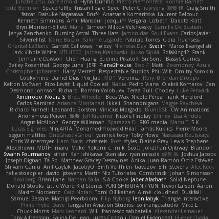
Junzhe Zhu
nate arnold
Flynn Duniho
Pietro Piemontese
Ronnie Barnett
Todd Bennion
SpacePuffle
Tristan Fogle
Spec
Peter G
rayryeng
鸝瑩 魏
Craig Smith
fatcat
Daisuke Nagasawa
Bruf4
Anastasia Komaritska
Laurent Belcour
Kenneth Simmons
Amir Mansour
Joaquim Vergara
Lizbeth
Dakota Klatt
Bryn Morrison-Elliott
Mana
Simeon Milkov Velchevsky
Camille De Bastiani
Jenya Zenchenko
Burning Astral
Three Hats
Jamonidas
Soul Evans
Carlos Javier
Silverelitist
Dane Bucao
Salomé Lagarde
Patricio Torres
Clara Truchsess
Chantal LeBlanc
Garrett Calloway
nøixzy
Nicholas Day
Svetlin
Marco Evangelisti
Jack Kibble-White
MTU1500
Jordan Krakowski
Juuso Sipilä
SofaKing42
Frank
Jermaine Dawson
Chen Huang
Étienne Pikatoff
Sri Sonti
Bassy's Games
Bailey Rosenthal
George Luna
JEFF
Plane2House
Bob F
Matt
Zoemoney
Azula
Christopher Johansen
Harry Merrett
Respectable Studios
Phil Wilt
Dmitry Sorokin
Cookymine
Daniel Dias
Pixi_lab
MD1
Veronica
Rory
Brendan Droppo
Kelton McEwen
Rico Levitt
Liquid Cooled
Nadia
Pedro Viana
Oleksii Komarov
Can
Desmond Johnson
Richard
Roman Volobuev
Teraa Bull
Chodey
Luke Fenwick
Xindrrobo
Noura S
Brett Wheeler
Bees Wax
Nicole Pérez
Frank Hereford
Carlos Ramírez
Arianna Montanari
Ikkeii
Shannonigans
Maggie Raycheva
Richard Funnell
Leonardo Borsten
Vinicius Morgado
BluntBSE
CW Animations
Anonymous Person
鈴葵
Jeff Kraemer
Nicole Findlay
Shirley
Lisa Anders
Angus McAloon
George Willaman
Sparazza D
RKG media
Manu T
S K
Lucas Signoles
NinjARTA
Mohamedmoawad Hilal
Tamás Kuklics
Pierre Moore
seguin matthis
OneGhastlyGhoul
yannick tooy
Toby Howe
Nastassia Reutskaya
Chris Wintermyer
Liam Davis
chris reis
Ross
styles
Blaine Gray
Lewis Stephens
Alex Brown
MDTH
maru
Make
Yokami c:
mik
Scott
Jonathan Ojibway
Brandon
Swann Fourmanoy
sinsin
Ken Ishikawa
Stanislav
ryan mrazik
峻辰 朱
Joshua Jacobs
Joseph Dignan
Ta Sp
Matthew-Gracey Desravines
Anika
Juan Ramón Ortiz Estévez
Shivam Ganju
Anıl Çaylak
JacobyO
Bình Võ Thiên
bavazov
Elhi Stevens
Alec Keck
halle stoeppler
david
jstevens
Martín Niz Tutoriales
Combrinck
Johan Simonsson
dokiderg
Brian Lane
Nathan Salla
S A Cooke
Jaber Alarbash
Solid Neptune
Donald Stooks
Little Weird Kid Stories
YUKI SHIBUTANI/ YUN
Trevor Larson
Aaron
Maxim Nordentz
Caio Notari
Tomi Ollikainen
Aimé
cloudhed
Duskfall
Samuel Bassale
Mathijs Peerboom
Filip Nyborg
leon labyk
Triangle Interactive
Philip Pryke
Dave
Fangzahn Aviation Studios
colinangusstudio
Mike L.
Chuck Morris
Mark Leonard
Will
francesco sabbatella
Alexander Leinauer
Tony Alfredsson
Salina De Leon
Lucas Cozzoli
Daniel Eijgendaal
Eliézer Ojeda