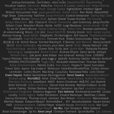
Joshua Esmeralda
Carl-Edwin
retro rocks
EasedChunk2
RayePixlrKay
Houston Gaston
Danizoar
NekoTux
Fattma Al Lawati
yewen sun
Felipe Ramos
Slamuel EC
Key van Thull
George Clarke
EightySeven
Frederic Sigrist
Wilbert Schuurman Hess
yuna yamamoto
Derek Carlin
Ben Watts
RavenXXXX
Virgil Shaw
Zeikomiray
TeaTime
Jonas Printzen
Ezekiel Alexander
Danny Ray Clark
BAMA Studio
Anton Smit
Ayman Sharaf
Dusan Runtak
Per Gouras
Kaitlyn Matchem
SBS
Chance K
Mistral Chronicles
cael mckinney
Jakey Floofle
Allison Cope
Brandon Morse
Vanta
ns103
Luigi Macaluso
simen stroek
19:48
Yu xin Ye
Adam Moore
Pascal Creative Design
Kelvin Yim
Yaroslav Leschenko
AI videomaking
Moon
正和 綱嶋
David KALFON
Dmitry Vinnik
Katti
keilyn nuñez
Wenxin Huang
Sarah BADJI
GrayDarth
Eli Herrington
ALP Gauna
ThatRamenDude
CluelessArt
Cергей Лозенко
Emmett Peck
Stefan Scotzniovsky
Hieu Tran
新之助 佐々木
Armin Bauer
Konrad Wantrych
E Barrios
Jack Malone
Harry Jumaidi
에이지
Eylül Solakoğlu
my moon, your stars
Jarod
Dinki
Alexey Vaitvud
Udi
Yurii Antonyuk
estuine
Queen Sitra
Fy Hy
Jack
Jacob Mars
Shaquita Puckett
Danning Lu
LunaLoutre
Andre Olivier
Andrew Rhyne
Dane Sands
Jdnbyd
William Parry
Zak Jarvis
Axel Allstar
vito schaniel
Ashley Cline
CHERRII
Tryvon Pittman
Heli Aldridge
jerry biggs jr
JakkeN
Anthony Castillo
Nikolai Strelioff
RYDBRG PHOTOGRAPHY
Yogev Levy
Abdullah Alshammari
Thomas Steele
Alicia Zimmermann
Patrick Zulke
Fran Aspen
Freyka V
Taylor Gonzalez
Trevor Seitz
Aaron
Eva Eoska V
Williscool
Here4StuffAndAllThat
Zoltán Simon
Londolan
Cedric Wurm
Max King
CucuZulu
Radosław Bela
Loris Olivier
Erwin Heyms
Rafael Santisteban Baumgartner
Fenrir Fawkes
MaddieMooMoon
shuhao wang
WorldBLD
Artet
Drew Tanner
Navid Eshaq
Aubin Nicoleau
Blandine Ducrocq
JewelEyed
ANDY
Anton Friedman
時里ZYC
Joe Stadnik
Brett Schmidt
Adam Derenne
Daniel Vera Morales
Mattias Eriksson
le-cds
Jamie Oakley
Shihan Barbee
Brenden Cameron
Jay Hart
Lourens Lessing
Dominique Fitzgerald
Federico Bagarolo
Eon Valterra
NeckbeardLover445
Lucian
cooshy
Toms Seglins
Fuller Pendleton
Eduard Marsinyac
Matthew J Clarke
Danny Dimbleby
Thomas Lloyd
clenhart
Ben Wilson
minkis kim
Manenblack
Martten Maasik
Edward Maxym
BetterAsBad _
RO
SwunkusSwede
hauke lienau
HAR
valsekamerplant
Cemile Høyer
Viviane Souza
Meredith Jones
Van Gun
Brittany Martin
Robyn Roach
Kai Wu
Carr Simpson
Mike Galland
Brian Eichenberger
Syl Pu
Kevin Jeryd
Christian Tennant
SporkSkaffel
Zac Zabawa