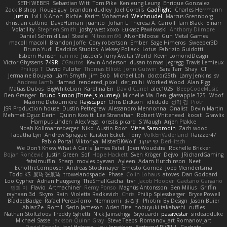
SETH WEBER
Sebastian Witt
Tom Pike
Kenleung Leung
Enrique Gonzalez
Zack Bishop
Rouge guy
brandon dudley
Joel Gordils
GadFlight
Charles Herrmann
Justin
LvH
K Anon
Richie
Karim Mohamed
Weichnudel
Marcus Grennborg
christian cuttino
DaveHuman
juanito
Johan L
Theresa A. Carroll
Iain Black
Einarr
Volatility
Stephen Smith
joshy west xoxo
Łukasz Pawłowski
Anthony Dilmore
Daniel Schmid Leal
Steele
Nitrosimi96
ANonEMoose
Gun Metal Games
macoll macoll
Brandon Joffe
Cory robertson
Ember
Sage Himeros
Sweeper3D
Bruno Yudi
Daddios Studios
Aleksey Pollack
Lotus
Fabrizio Guidotti
Esbern Hansen
ran nie
Justper's Furry Avatar World
Kevin LomondDesign
Victor Ghyssens
749R
CGautos
Kevin Anderson
dusan tomas
Jegregg
Travis Lemieux
Philipp T
David Pulcifer
Thomas Elliott
John Gutwin
Sara Tarr
Shay
CT
Jermaine Bouyea
Liam Smyth
Jim Bob
Michael Loh
doctor25th
Larry Jenkins
sv
Andrew Lamb
Hamad
rendered_pixel
der_mihi
Worked Wood
Alan Figg
Matias Dubos
BigWhiteLion
Karolina En
David Curiel
alec1025
BeepCodeMusic
Ben Granger
Bruno Simon (Three.js Journey)
Michelle Ma
Ben
glassapple 325
Woof
Maxime Detournière
Rayscaper
Chris Dickson
idkdude
성익 김
Piotr
JSR Production house
Dustin Pettegrew
Alessandro Mennonna
Onalist
Devin Martin
Mehmet Oguz Derin
Quinn Kowitt
Lee Stranahan
Robert Whitehead
kocat
Grawlix
Hampus Linden
Alex Vega
orestis picard
S Waugh
Arjen Plakke
Noah Kollmannsberger
Niko
Austin Root
Misha Samorodin
Zach wood
Tabatha Lyn
Andrew Sprague
Karsten Eckelt
Tony
VolkEnVaderland
Raizzer47
Pablo Portal
Viktoriya
MisterBKWolf
שי יעקוב
DerHitsch
We Don't Know What A Car Is
James Patel
Joeri Woudstra
Rochelle Bricker
Bojan Rončević
Justin Green
Sof
Hope Hackett
Sven Kröger
Dejvo
JRichardGaming
fatalmuffin
Sharp
movies byevan
Ayleen
Adam Hutchinson
Neet
EchoTheComposer
Andreas Stockmayer
Ernesto Gomez
Joep Meindertsma
Todd KS
景琦 张景琦
trowelandspade
Phase
Colin Lohaus
atoves
Dan Goddard
Loo Cypher
Adrian Haugseng
TheSmallGacha
trvr
Jacob Hooper
Gaetano Gargano
민희 이
Flavio
Artmachiner
Remy Ponso
Magnús Antonsson
Ben Milius
Griffin
rayhaan.3d
Skyro
Rain
Violetta Radkevich
Chris
Philip Spiessberger
Bryce Powell
BladedBadge
Rafael Perez-Torro
Nemnomi
おるす
Photini By Design
Jason Buier
AblazZe
Rom1
Serin Jameson
Aden Bise
nobuyuki takahashi
ruffles
Nathan Stoltzfoos
Freddy Sghetti
Nick Jainschigg
Siyouardi
passivestar
sirdeadduke
Michael Sasse
Jackson Quinn Gray
Steve Teeps
Romanov_art Romanov_art