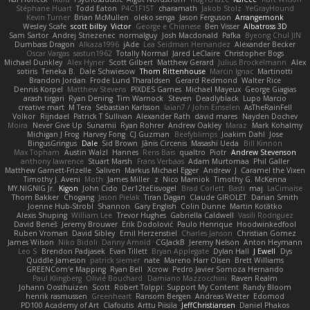
Stéphane Huart
Todd Eaton
P4C1F15T
charamath
Jakob Stolz
YeGrayHound
Kevin Turner
Brian McMullen
oleko senga
Jason Ferguson
Arrangemonk
Wesley Scafe
scott bilby
Victor
George e Chianese
Ben Visser
Albatross 3D
Sam Sartor
Andrej Striezenec
normalguy
Josh Macdonald
Pafka
Byeong Chul JIN
Dumbass Dragon
Alkaza1996
jAde
Lea Seidman Hernandez
Alexander Becker
Oscar Vargas
sastun1962
Totally Normal
Jared LeClaire
Christopher Bogs
Michael Dunkley
Alex Hyner
Scott Gilbert
Matthew Gerard
Julius Brockelmann
Alex
sotiris
Teneka B.
Dale Schwiesow
Thom Rittenhouse
Marcin Ignac
Martinotti
Brandon Jordan
Frode Lund Tharaldsen
Gerard Redmond
Walter Rice
Dennis Korpel
Matthew Stevens
PIXDES Games
Michael Mayeux
George Giagias
arash tirgari
Ryan Dening
Tim Warnock
Steven
Deadlyblack
Lupo Marcio
creative mart
M Tera
Sebastian Karlsson
Iaian7 / John Einselen
AsTheRainFell
Volkor
Rijndael
Patrick T Sullivan
Alexander Rath
david mares
Nayden Dochev
Moira
Never Give Up
Sunamii
Ryan Rohrer
Andrew Oakley
Maraz
Mark Kohalmy
Michigan J Frog
Harvey Fong
CJ Guzman
Beefyblimps
Joakim Dahl
Jose
BingusGringus
Dale
Sid Brown
Jānis Circenis
Masashi Ueda
Bill Kinnon
Max Topham
Austin Walzl
Hannes
Rens Bais
qualtro
Piotr
Andrew Stevenson
anthony lawrence
Stuart Marsh
Frans Verbaas
Adam Murtomaa
Phil Galler
Matthew Garnett-Frizelle
Saliven
Markus Michael Egger
Andrew
J
Caramel the Vixen
Timothy J. Aveni
Moth
James Miller
z
Nico Marniok
Timothy G. McKenna
MY.NIGNIG Jr.
Kigon
John Cido
Der12teEisvogel
Brad Corlett
Basti
maj
LaCimaise
Thom Bakker
Chogang
Jason Pielak
Tiran Dagan
Claude GIROLET
Darian Smith
Joenne Hub-Strobl
Shannon
Gary English
Colin Dunne
Martin Koťátko
Alexis Shuping
William Lee
Trevor Hughes
Gabriella Caldwell
Vasili Rodriguez
David Beneš
Jeremy Brouwer
Erik Dodolović
Paulo Henrique
Hoodwinkedfool
Ruben Vroman
David Sibley
Emil Herzenstiel
Charles Janson
Christian Gomez
James Wilson
Niko Bidoli
Danny Arnold
CGJackB
Jeremy Nelson
Anton Heymann
Leo S
Brendon Padjasek
Evan Tillett
Bryan Applegate
Dylan Hall
J Ewell
Dys
Quddle Jameson
patrick siemer
nate
Mareno Harr Olsen
Brett Williams
GREENCom'e Mapping
Ryan Bell
Xcrow
Pedro Javier Somoza Hernando
Paul Klingberg
Olivié Bouchard
Damiano Mazzocchini
Raven Realm
Johann Oosthuizen
Scott
Robert Tolppi: Support My Content
Randy Bloom
henrik rasmussen
Greenheart
Ransom Bergen
Andreas Wetter
Edomod
PD100 Academy of Art
Clafoutis
Arttu Piisila
JeffChristiansen
Daniel Phakos