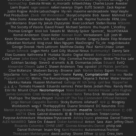
FacinusChip
Dakota Wreski
n_morcatti
killswitchkay
Charles Louie
Avaister
Liam Bryant
sagar sasson
rafael naranjo
Elijah
ELITE Scratch
Zack Kepner
Justin Rogow
Andre Labuschagne
lily ren
maxime vandecasteele
Vasyl Vasyliv
Post Production
Zbob
VW Winterstein
StorysComplete
Bob
Xavier
Mehmet Can
Nika Domi
Alexander Rayner-Barcelli
C
xd Idk
Hajime Tsunoda
FRNL Lou
Joel Montano
Bryan Hy
Jakub Zbyszynski
River Lockhart
Stefan Florea
MStorm
The Society of Visions
David Power
Michael Santoro
thu huynh
I_ViceRoy
Thomas Granger
bloli loli
Takashi M.
Melody Spiker
Spencer_
NicoPOWAAA
Kornel Anderson
Dixon Keller
Keenan Rush
Venkataram
LLB
Josh W.
Kevin Showman
Naomi Soh
McCoder
John Elliotte
Gregory Basile
Filip Wieland
Sebastian Norlund
blog cruvi
Marc Nguyen
MaxDezignz
Tic_cle
nogutidaisuke
George Dvorak
Haris Lattirom
Matthew Daday
Paul
Kamil Uriasz
Lirian
Sarah Schrock
Logan Hertz
Gaël Gilly
Musical Nexus
Buttmunky1
Danny Sale
Elias Guevara
Kathreena B
Huitaka Studio
Digital Abbot
Aleksandr Chebotariov
Cole Turner
John Kevin Ong
JonDo
Filip
Cornellus Pendrahgon
Striker The Fox
Lale
Gökhan Sazdağı
Steve-0
el smells
丸 黒
Domantas Jokšas
Eduard
EvilQ
Alexander Olesen
Luke C
Shawn Anderson
Tess
opostol
Jiří Ptáček
JamTarts
Clive McKenzie
Shabeen Barzey - Browne
Josh
Martin Bailey
Espen
Princess
SiryuSama
Kelu
Sean Derham
Sam Fowler
Funny_ Compilation69
htai wu
Nadia
Pupper
John KD
Mimic
The Remodeling Veteran
Talyana S
Parker
Mister Venom
Markku Hakala
Hussien Mohamed
Gaforga VK
Ich Simp
cyril faia
Nipper1er
ふぇ えっ
Tomato Huwaidi
Eduardo ramirez
Peter Bates
Jediah Pesu
Randy Wells
Eilir Ho
Mrunit Churi
Necromantique
Nikki Balsem
Render House
John Hughes
James Gonzales
Cristi Vanderburg
Kaeden Hahn
Timo Erick
Miroslav Šamánek
EfulTopo
The Starius Project
Punch UP: The Top Contender! Official Patreon
Jorge Manuel Cappello Barreto
Sticky Buttons
iiiFahad7
재우 김
Morgsley
Workbench
wegu1
TheHappyElite
Duane Strickland
DC Kasundra
Ross
Marcin Anyszkiewicz
Ricky Robinson
Elizabeth
moot1n
Scott Fredrickson
仁 小野
kb714
Chris
Gabriel Alvarado
哲 董
Fredrik Karlsson
Tristan Lorius
Purpose Architecture
Władysław Pryszczarek
Ashley Fayers
plexlexia
Daniel Tidemo
ALEX NAVARRO
Table On
Edward
Didier Aerlebout
Anton
Sara
Alan
Jeffrey Olson
Riccardo Colombo
OHNE LIMIT
Gionea Alexandru Daniel
philip sisk
Daniel Richman
Ieuan King
Karri Haranko
Autonomous Frontier
Thokozani Mahlanyane
david cachay
Shonn Effner
얍 얍얍
Oreo_tism