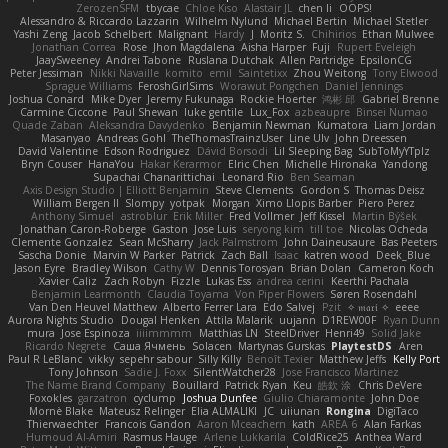
ZerozenSFM
tbycae
Chloe Kiso
Alastair JL
chen li
OOPS!
Alessandro & Riccardo Lazzarin
Wilhelm Nylund
Michael Bertin
Michael Stetler
Yashi Zeng
Jacob Schelbert
Malignant
Hardy
J
Moritz S.
Chihirios
Ethan Mulwee
Jonathan Correa
Rose
Jhon Magdalena
Aisha Harper
Fuji
Rupert Eveleigh
JaaySweeney
Andrei Tabone
Ruslana Dutchak
Allen Partridge
EpsilonCG
Peter Jessiman
Nikki Navaille
komito
emil
Saintetixx
Zhou Weitong
Tony Elwood
Sprague Williams
FeroshGirlSims
Worawut Pongchen
Daniel Jennings
Joshua Conard
Mike Dyer
Jeremy Fukunaga
Rockie Hoerter
鸿彬 邱
Gabriel Brenne
Carmine Ciccone
Paul Shewan
luke gentile
Lux_Fox
azbeaupre
Binsei Numao
Quade Zaban
Aleksandra Davydenko
Benjamin Newman
Kumatora
Liam Jordan
Masanyao
Andreas Gohl
TheThomasTrainzUser
Line Ulv
John Dreessen
David Valentine
Edson Rodriguez
Dávid Borsodi
Lil Sleeping Bag
SubToMyYTplz
Bryn Couser
HanaYou
Hakar Kerarmor
Elric Chen
Michelle Hironaka
Yandong
Supachai Chanarittichai
Leonard Rio
Ben Seaman
Axis Design Studio | Elliott Benjamin
Steve Clements
Gordon S
Thomas Deisz
William Bergen II
Slompy
yotpak
Morgan
Ximo Llopis Barber
Piero Perez
Anthony Simuel
astroblur
Erik Miller
Fred Vollmer
Jeff Kissel
Martin Býšek
Jonathan Caron-Roberge
Gaston
Jose Luis
seryong kim
till toe
Nicolas Ocheda
Clemente Gonzalez
Sean McSharry
Jack Palmstrom
John Daineusaure
Bas Peeters
Sascha Donie
Marvin W Parker
Patrick
Zach Ball
Isaac
katren wood
Deek_Blue
Jason Eyre
Bradley Wilson
Cathy W
Dennis Torosyan
Brian Dolan
Cameron Koch
Xavier Caliz
Zach Robyn
Fizzle
Lukas Ess
andrea cerini
Keerthi Pachala
Benjamin Learmonth
Claudia Toyama
Von Piper Flowers
Søren Rosendahl
Van Den Heuvel Matthew
Alberto Ferrer Lara
Edo Salvej
Pzit
✧ 𝔪𝔞𝔯𝔦 ✧
eeee
Aurora Nights Studio
Dougal Henken
Attila Malarik
uujann
D1REW00F
Ryan Dunn
mura
Jose Espinoza
iiiimmmm
Matthias LN
SteelDriver
Henri49
Solid Jake
Ricardo Negrete
Саша Ячмень
Solacen
Martynas Gurskas
PlaytestDS
Aren
Paul R LeBlanc
vikky
sepehr sabour
Silly Killy
Benoît Texier
Matthew Jeffs
Kelly Port
Tony Johnson
Sadie J. Foxx
SilentWatcher28
Jose Francisco Martinez
The Name Brand Company
Bouillard
Patrick Ryan
Keu
皓欽 涂
Chris DeVere
Foxokles
garzatron
cyclump
Joshua Dunfee
Giulio Chiaramonte
John Doe
Mornè Blake
Mateusz Relinger
Elia ALMALIKI
JC
uiiunan
Rongina
DigiTaco
Thierwaechter
Francois Gandon
Aaron Mceachern
kath
AREA 6
Alan Farkas
Humoud Al-Amiri
Rasmus Hauge
Arlene Lukkarila
ColdRice25
Anthea Ward