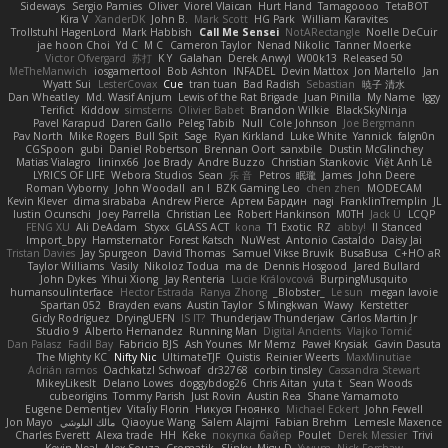
Sideways
Sergio Pamies
Oliver
Viorel Vlaican
Hurt Hand
Tamagoooo
TetaBOT
Kira V
XanderDK
John B.
Mark Scott
HG Park
William Karavites
Trollstuhl HagenLord
Mark Habbish
Call Me Sensei
NotARectangle
Noelle DeCuir
jae hoon Choi
Yd C
M C
Cameron Taylor
Nenad Nikolic
Tanner Moerke
Victor Ofvergard
苏打
K Y
Galahan
Derek Anwyl
W00k13
Released 50
MeTheManwich
iosgamertool
Bob Ashton
INFADEL
Devin Mattox
Jon Martello
Jan
Wyatt Sui
LesterCovax
Cue
tran tuan
Bad Radish
Sebastian
暁子 清水
Dan Wheatley
Md. Wasif Anjum
Lewis of the Rat Brigade
Juan Pinilla
My Name
Iggy
Terifict
Kiddow
simsterns
Olivier Babet
Brandon Wilkie
BlackSkyNinja
Pavel Karapud
Daren Gallo
Peleg Tabib
Null
Cole Johnson
Joe Bergmann
Pav North
Mike Rogers
Bull Spit
Sage
Ryan Kirkland
Luke White
Yannick
falgn0n
CGSpoon
gubi
Daniel Robertson
Brennan Oort
sanxbile
Dustin McGlinchey
Matias Vialagro
lininx66
Joe Brady
Andre Buzzo
Christian Stankovic
Việt Anh Lê
LYRICS OF LIFE
Webora Studios
Sean
乐 音
Petros
眠瓏
James
John Deere
Roman Vyborny
John Woodall
an l
BZK Gaming Leo
chen zhen
MODECAM
Kevin Klever
dima sirababa
Andrew Pierce
Артем Бардин
nagi
FranklinTremplin
JL
Iustin Ocunschi
Joey Parrella
Christian Lee
Robert Hankinson
M0TH
Jack Ü
LCQP
FENG XU
Ali DeAdam
Styxx
GLASS ACT
kona
T1 Exotic
RZ
abby!
ll Stanced
Import_bpy
Hamsternator
Forest Katsch
NuWest
Antonio Castaldo
Daisy Jai
Tristan Davies
Jay Spurgeon
David Thomas
Samuel Vikse Bruvik
BusaBusa
C+HO aR
Taylor Williams
Vasily
Nikoloz Todua
ma de
Dennis Hosgood
Jared Bullard
John Dykes
Yihui Xiong
Jay Renteria
Lucie Královcová
BurpingMusquito
humansoulinterface
Hector Estrada
Ranya Zhong
_Blobster_
Le sun
megan lavoie
Spartan 052
Brayden evans
Austin Taylor
S Mingkwan
Wawy
Kerstetter
Gicly Rodríguez
DryingUEFN
IS IT?
Thunderjaw Thunderjaw
Carlos Martin Jr
Studio 9
Alberto Hernandez
Running Man
Digital Ancients
Vlajko Tomić
Dan Palasz
Fadil Bay
Fabricio BJS
Ash Younes
Mr Memz
Paweł Krysiak
Gavin Dasuta
The Mighty KC
Nifty Nic
UltimateTJF
Quistis
Reinier Weerts
MaxMinutiae
Adrián ramos
Oachkatzl Schwoaf
dr32768
corbin tinsley
Cassandra Stewart
MikeyLikesIt
Delano Lowes
doggybdog26
Chris Aitan
yuta t
Sean Woods
cubeorigins
Tommy Parish
Just Rovin
Austin Rea
Shane Yamamoto
Eugene Dementjev
Vitaliy Florin
Никуся Гноянко
Michael Eckert
John Fewell
Jon Mayo
مالك البلوشي
Qiaoyue Wang
Salem Alajmi
Fabian Brehm
Lemesle Maxence
Charles Everett
Alexa trade
HH
Keke
покупка байер
Poulet
Derek Messier
Trivi