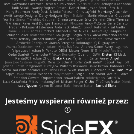
Kevin Neal
Alex Souza
Cromatik
Slinky
Migu D
Yyyum
Nick Forshaw
Pascal Raymond Cazemier
Denis Moura Velasco
Sinclaire Black
Xenophik Xenophik
Tarik Sakalli
swarfey
Vojtech Proschl
Daniel Ruiz
Josiah Scott
13th
Mik
Harry Boorman
Andy Davis
Nikolai Petersen
Chris Layfield
Morrissey Alexander
swxift
savage Designer
Darcy Hodgson
Ryan Stelzleni
Martin Alexander
Giupponi
Yun Ha
Simon Tremblay Gauthier
Emma Levesque
Erica Dlamini
Oliver Thomsen
V A
Yasser Raies
Anil Dongre
Haradinxiii
Khupaar
Andy McCabe
Gene Cerrato
Frederik Kirkegaard Esbensen
Arda
Jackrobin23
Groot
Rahmat Rizal Andhi
Daniel Ruiz G
Kortez Crockett
Michael Fuchs
Mike C.
Александр Татаринов
Schuyler Baker
matthew armer
Gav Judge
Sergio
Misik
Alexa Wilkerson Editing
Peter Pietlasky
Michael Buttaro
Jackt
Aero
Jacqueline Valero
Steve mcbees
Amberlie Rodriguez
Uranus Peregrine
kokuragari
CJ Duguay
Ivan
Assima Dauletbek
ツキ ミ
Adam
NinjaSubRosa
Andrew Stone
Avery
rwgames
felipe zucoli
ethan M
Yakoto
DB3d
Mason
Nene
高 日
Nicolo' Paolino
Cedar Scarlett
Tunanodra-P
Victor Bondatiy
Quentin
GWH
Kirsten
KT Mack
FrantaBOT
edwin Zhou
Blake Rizzo
Tal Smith
Carter Farrey
Angel
Juan José Castaño
HugoRC
Xenalto
Schmitthoffer Zsolt
indi81
biscuit
Kay
Toff
Jovana
Sofiya Ibragimova
BlizzyFox
William Thirlaway
David Brown
Babacar Diop
Marco
noCrxdit
Samuel Furr
Trisha Chua
Skkiff
nan mi
GlazeDonut
William Travis
Aspyr
David Vidmar
Whispers
rony maayan
Sergio Rizen
abimi
Ace 6s
TLAlice
Brandon Gowera
Qupomotion
anwar hakim
mkdesigners
Patrick W
Isaac Castañeda
Miltos
imduong2k6
Michael Berger
Q Uto
TheCrispySnake
Dionis
Isaac Nguyen
4jakers18
tuna
Rafal
Jeroen Natter
Samuel Blake
Jesteśmy wspierani również przez: