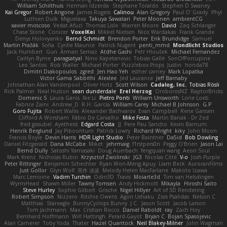
William Schilthuis
Herman Idzerda
Stephane Toraldo
Stephen D Swaney
Kai Gregor
Robert Angone
James Rogers
Calinou
Alan Gregory
Paul O' Grady
Phyl
Luthien Dulk
Miguelaxa
Takuya Sawatari
Peter Moonen
ambientCG
xavier moscoso
Vedat Afuzi
Thomas Lisle
Warren Moore
David
Zaq Schlanger
Chase Stone
Conicer
VoxelKei
Mikkel Nielsen
Nico Wardakas
Frank Grande
Denys Holovyanko
Bernd Schmidt
Brendon Porter
Erik Brundidge
Samuel
Martin Pražák
Sofia
Cyrille Maurice
Patrick Nugent
penti_mmd
Mondlicht Studios
Jack Humbert
Gun
Arman Sernaz
Atdhe Gashi
Petr Hloušek
Michael Fernandez
Caitlyn Byrne
paragsatyal
Nino Kapetanovic
Tobias Gallé
SonOfPorcupine
Leo Santos
Rob Waller
Michael Porter
Puzzlebox Props
Justin
honda78
Dimitri Diakopoulos
zgred
Jen Hao Yeh
esther carney
Mark Lopatka
Victor Gama Sabbithi
Alexlee
Jed Laurance
Jeff Barnaby
Johnathan Alan Vanderpool
Oliver Hotz
Scott Wilson
Cadalog, Inc.
Tobias Rösli
Rick Palmer
Neal Huston
sean dunderdale
Erel Herzog
OroborosNZ
RaptorBricks
Domenic S
Laura Ganis
Ike Li
Pietro Ponti
William Unsworth
Lorie Loeb
Fabrice Zaini
Andrew_D
R.H. García
William Carey
Michael B Johnson
G.P
Goro Fujita
Robert Wallis
Alexander Bachvarov
Evan Campbell
Rene Gansen
Clifford A Worsham
Fábio De Carvalho
Mike Festa
Martin Banak - Dr Zed
fred gissubel
Ayetheist
Edgard Costa
JJ
Pere Pau Sancho
Kevin Barnum
Henrik Berglund
Jay Piboontum
Patrick Lowry
Richard Wright
kiky
John Moon
Francis Boyle
Devin Harris
HDR Light Studio
Peter Baintner
Da5id
Bob Dowling
Daniel Fitzgerald
Dana McCabe
Miket
jehrmaig
f1rstpers0n
Peggy O'Brien
Jason Lai
Bernd Dully
Satoshi Yamasaki
Doug Auerbach
fengquan wang
Aeon Soul
Mark Krenz
Nicholas Rubin
Krzysztof Zwolinski
JG3
Nicolas Côté
V-o
Josh Purple
Peter Rittinger
Benjamin Schechter
Ryan Won-Meng Apuy
Liam Beck
AuroranFilms
Just Gollor
Glyn Wolf
亮作 淡波
Melody Helen MacFarlane
Makoto Izawa
Marc Lemoine
Vadim Turchin
Odin3D
Travis
Moiarte3d
Tim van Helsdingen
WyrmHead
Shawn Miller
Tawny Tomsen
Andy Hickmott
Mikayla
Hiroshi Saito
Steve Hurley
Sophie Gilbert
Grische
Nigel Hillyer
Art of 3D Rendering
Robert Simpson
Nizzero
Ritchie Owens
Agon Ushaku
Zisis Psalidas
Nelson C
Matthias
Stareagle
BunnyCyclops Bunny
J.C.
Jason Scott
Jacob Larson
Tom Jachmann
Max
Cristian Rocco
Daniel Raboldt
ray
Zach Hoy
Bernhard Hoffmann
Will Hattingh
Perard-Gayot
Bryan C
Bojan Spasojevic
Alan Camerer
Toby Yoda
Thater
Hazel Quantock
Neil Blakey-Milner
John Wagman