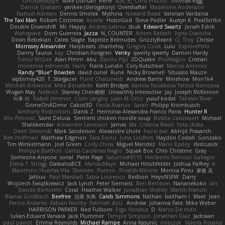
UncleJesseppe
Mike Duncan
Rene
名氏 无
Chris Priscott
Thomas Rigg
Derrick Graham
yankee (derogatory)
Overshafter
Madeleine Andersson
Nahuel Adreani
Dennis Smolek
Mythina
Noward Beast
Valerian Vardania
The Taxi Man
Robert Contreras
Azerta
HoboGod
Steve Pedler
Austyn K
PixelScribe
Double Downshift
Mr. Happy
Andrey Lebrov
sbuk
Edward Swartz
Jonah Edick
Wahrgrave
Dom Guerrera
Jazza
N_COUNTER
Artem Beitsch
Iryna Osadcha
Diran Bebekian
Caleb Slagle
Baptiste Belmudes
GrizzlyBeard
CJ
Troy
Chrisie
Morrissey Alexander
Harpbeats
charliehsy
Gregory Cook
Lulu
ExplorePolo
Danny Taurus
kay
Christian Forsgren
Venky
qwerty qwerty
Damon Hardy
Trevor McGee
Alan Pimm
Aku
Danilo Pipi
3DQuake
PooMagoo
Cristian
montrose edmonds
Harry
Frank Lundin
Cory Kutschker
Marcos Antonio
Randy "Blue" Bowden
david curiel
Rune
Nicky Brownell
Sibusiso Mauze
wpbirney420
T. Stargazer
Punit Chaturvedi
Andrew Barrie
Minehow
Mon1k4
Mitchell Kirkwood
Mike Bonafede
Keith Bridges
Kamila Novakova Tereza Nemcova
Wogan May
NefaroX
Stanley Chen榕樹
Unearthly Interactive
Jay
Joseph McKinnon
지후 이
Rafael Jimenez
Colin Langley
Juan M Ortiz
yusuf kodat
Taliesin River
GrimeOnADime
Cabot3D
Paola Avanzo
Sarah
Philipp Krombusch
Anthony Rosbottom
Danik Z
Herminia Alexandra Franco Parra
Hunter R
Vito Petrović
Saint Deluca
Sentient chicken noodle soup
Robbe Callewaert
Michael
Shalekendar
Alexander Levenson
James
Ma. Cristina Risoli
Yota chiba
Dean Simonds
Mark Sanderson
Alexandre Lhote
hazel bat
Abhijit Prasanth
Ben Hoffman
Matthew Edgmon
Tara Exotic
Juha Lindfors
Haydon Costall
Gonzako
Tim Winkelmann
Joel Green
Cody Chow
Miguel Mendez
Mario Epsley
dvdcusick
Philippe Bartholi
Carlos Cardenas Negro
Squak Box
Chlo Christine
Gray
Someone Anyone
sonal
Peter Page
Saturnis#6115
Heriberto Reinoso Gallegos
Elena T
Strogg
DaskalosBCE
ManiacMayo
Michael Hirschfelder
Joshua Palfrey
A
Maximino Huertas Vila
Shansen
Pureon
Rinalds Miļicins
Monica Pirvu
家俊 吴
Jahluu
Paul Marshall
Tabia Lourenco
Redlion
HeyoNSFW
Darry
Wojciech Świątkiewicz
Jack Lynch
Peter Siemens
Ben Berntsen
Nananekoko
Ian
Davide Bortoletti
Coral
Heather Walker
Jonathan Shelley
Martín Franchi
Bianca Goldbach
Beefree
治英 矢島
Caleb Simmons
Nathan
baitham i
Maet
Jean
Fenice Ardente
Fabian Norrby
Fatimah Aziz
Andrew
Johanna Fate
Mike Weber
HARRISON PARKER
Ned Fullsom
Ergo Venatus
D
Marco De mitri
Iulian-Eduard Varvara
Jack Plummer
Temple Simpson
Jonathan Diaz
Jadriaan
paul paviot
Emma Reynolds
Michael Rampe
Anna Kasunic
mleczyk
Valeria Rosales