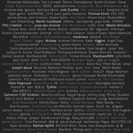
Almantas Vasiliauskas
Tess Cornwall
Rahul Chandwaney
Austin Durban
Travis
Yuliya
Ralph Does Stuff
EEEEE
Jelle sahmkow
Scopitones
Brad Mellesmoen
A J
Andrew Islas
Ignacio
Kalliope Marie
Josh Dunfee
Gen
viviisection
Seraphin Ernst
Ryan game
SLAWWNN_ 2214
Juan pablo Gutierrez
Thomas Elrod
ZED ZED
James Abney
John kivinen
Kieran Kuhn
Alec Drake
Desert Viber
MutantMike
Carl Glittenberg
Martin Guldbaek
AVAinc.
Lariotjandy
papi bless
DRKRM
THG Creative
lia wu
joop van drunick
Julie Woodcock
nic96
Dzät
Maxim Krioukov
Furkan Kirac
Scott North
Reese Moore
nofreelunch 100
vagueish
Infinitipo
Riverin David-Alexandre
DennyB
NAN YI
Paul Gleason
Tales of Scale
Hank Kaamura
Mind Bird
robzilla
HonorableHoplite
madmacx
AlisserB
Tim Boylan
Braulio Chavez
Logan
Wutata
Andrew Osborne
Rafal
Higgins
Angel Diaz
Courtney Xenith
Francky Tang
salem shams
Alheren
Kevin Kennedy
Carlos Abraham Gutiérrez Solis
Clemente Miralles
Tyler Vaughn
Laster
Kris
Jackson N. Rocha
Paul McManus
TheCaptainAmerica
Bryant Bennett
Evelyne I
Dániel Zarándi
BenYanken69
SomeGuyBS
Tomas Kiniulis
ShadowolfVFX
John Britti
Jack Quinn
Beth
Ebi3D
RVA DEMON
Niranjan Raghu
경문 서
Flagg3D
Lonnon Foster
Rolf Frey
Lorenzo Festa
Sergei Krutihin
Kevin Roy
Peter Balicki
steve
Joseph Salud
Facundo Martinez Pintado
polo
Mila
Dewi
Matt's Media
Stephen Grimm
microdee
Hans Wegener
Mark Sullivan
theLOF
Maya Halphon
szabolcs csaszar
Stellarator
Now Eleanor
Денис Оницев
Michał Roszkowski
GearGrit - PS2 inspired 3D Platformer Action Game!
Raven Ai
Thor Davidsen
Peter Pejanović
Hope Moore
EK
The Creaky Floorboard
Beachglass Gardens
Bobbit M.
Karl
敦智 紀
Tjoffex
Levent Göçer
Szymon Kaniewski
Adrian S
Mat (M5X11)
Izabella Dębek
john
Andrew
Alexis Lazootin
Jonas Trost
Cameron 'CSD' Dickson
Maurice LeDoux
Fayçal Njoya
Jimmy Jung
Phillip Studans
준현 이
Jorn Bakker
Lloros Sarano
Caffeine Oppsum Games
Giorgi Samukashvili
Alex Tsiskarishvili
Family Rislov
Shiny
Vonda Marquez
Matt Sweda
Ina
Ben Houston
DeeEmmCee
Jim Mitchell
Hamish Gawn
DocD
Bu
Angelie
simon dewey
Alastair Johnson
Harrison Jones
Saihou
LEDAfterBurners
Roe Hughes
Simon
getzity
K.O Tsitra Eht
Brett Seipel
Liz Vermoesen
cryptic pk
PJ
quig
Allison Philips
anaptr
RenAzuma's Things
Risky_Bunny98
EndyArts
Mone Ane
James Paynter
Cole Blazevich
家維 張
Jakub Kukuryk
Kemberlyn Pegus
BOOSTED UK
Ryan Sanchez
Nathan Apffel
Mitchell Winn
Tania
Ieva Straupmane
金 康
Robert Marino
Victor De los Santos
Manfred
Philipp Jainz
Марина Ск
Dave Child