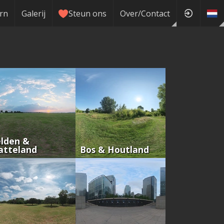
rn
Galerij
Steun ons
Over/Contact
lden &
atteland
Bos & Houtland