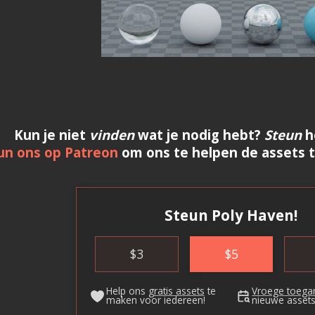
Kun je niet
vinden
wat je nodig hebt?
Steun
he
un ons op Patreon
om ons te helpen de assets te
Steun Poly Haven!
$
3
$
5
Help ons
gratis assets
te
Vroege toega
maken voor iedereen!
nieuwe assets