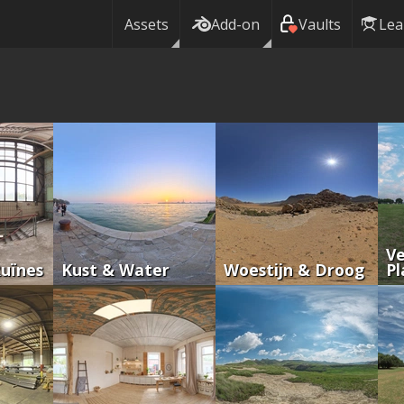
Assets
Add-on
Vaults
Lea
Ve
Ruïnes
Kust & Water
Woestijn & Droog
Pl