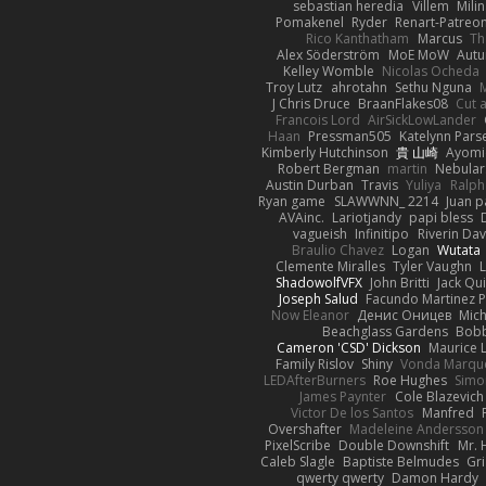
sebastian heredia
Villem
Mili
Pomakenel
Ryder
Renart-Patreo
Rico Kanthatham
Marcus
Th
Alex Söderström
MoE MoW
Autu
Kelley Womble
Nicolas Ocheda
Troy Lutz
ahrotahn
Sethu Nguna
M
J Chris Druce
BraanFlakes08
Cut 
Francois Lord
AirSickLowLander
Haan
Pressman505
Katelynn Pars
Kimberly Hutchinson
貴 山崎
Ayomi
Robert Bergman
martin
Nebular
Austin Durban
Travis
Yuliya
Ralph
Ryan game
SLAWWNN_ 2214
Juan p
AVAinc.
Lariotjandy
papi bless
vagueish
Infinitipo
Riverin Da
Braulio Chavez
Logan
Wutata
Clemente Miralles
Tyler Vaughn
ShadowolfVFX
John Britti
Jack Qu
Joseph Salud
Facundo Martinez P
Now Eleanor
Денис Оницев
Mich
Beachglass Gardens
Bobb
Cameron 'CSD' Dickson
Maurice 
Family Rislov
Shiny
Vonda Marqu
LEDAfterBurners
Roe Hughes
Simo
James Paynter
Cole Blazevich
Victor De los Santos
Manfred
Overshafter
Madeleine Andersson
PixelScribe
Double Downshift
Mr. 
Caleb Slagle
Baptiste Belmudes
Gr
qwerty qwerty
Damon Hardy