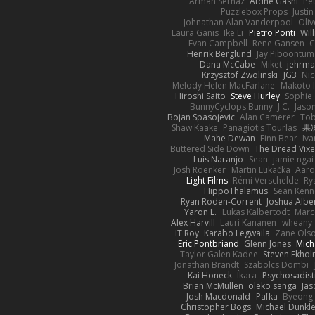
Arman Sernaz
Atdhe Gashi
Pe
Puzzlebox Props
Justin
Johnathan Alan Vanderpool
Oliv
Laura Ganis
Ike Li
Pietro Ponti
Wil
Evan Campbell
Rene Gansen
C
Henrik Berglund
Jay Piboontum
Dana McCabe
Miket
jehrma
Krzysztof Zwolinski
JG3
Nic
Melody Helen MacFarlane
Makoto 
Hiroshi Saito
Steve Hurley
Sophie 
BunnyCyclops Bunny
J.C.
Jason
Bojan Spasojevic
Alan Camerer
Tob
Shaw Kaake
Panagiotis Tourlas
果冻
Mahe Dewan
Finn Bear
Iv
Buttered Side Down
The Dread Vixe
Luis Naranjo
Sean
jamie ngai 
Josh Roenker
Martin Lukačka
Aaro
Light Films
Rémi Verschelde
Ry
HippoThalamus
Sean Kenn
Ryan Roden-Corrent
Joshua Albe
Yaron L.
Lukas Kalbertodt
Marc
Alex Harvill
Lauri Kananen
wheany
IT Roy
Karabo Legwaila
Zane Ols
Eric Pontbriand
Glenn Jones
Mich
Taylor Galen Kadee
Steven Ekho
Jonathan Brandt
Szabolcs Dombi
Kai Honeck
Íkara
Psychosadist
Brian McMullen
oleko senga
Jas
Josh Macdonald
Pafka
Byeong 
Christopher Bogs
Michael Dunkl