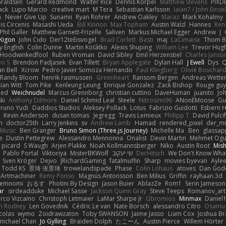
araldsen
Gerard Redmond
Walter Rice
Dennis Korpel
Matthew Stevens
PIXD
ack
Lupo Marcio
creative mart
M Tera
Sebastian Karlsson
Iaian7 / John Einse
a
Never Give Up
Sunamii
Ryan Rohrer
Andrew Oakley
Maraz
Mark Kohalmy
nis Circenis
Masashi Ueda
Bill Kinnon
Max Topham
Austin Walzl
Hannes
Ren
Phil Galler
Matthew Garnett-Frizelle
Saliven
Markus Michael Egger
Andrew
J
Kigon
John Cido
Der12teEisvogel
Brad Corlett
Basti
maj
LaCimaise
Thom B
y English
Colin Dunne
Martin Koťátko
Alexis Shuping
William Lee
Trevor Hug
Hoodwinkedfool
Ruben Vroman
David Sibley
Emil Herzenstiel
Charles Janso
eo S
Brendon Padjasek
Evan Tillett
Bryan Applegate
Dylan Hall
J Ewell
Dys
Q
an Bell
Xcrow
Pedro Javier Somoza Hernando
Paul Klingberg
Olivié Bouchar
Randy Bloom
henrik rasmussen
Greenheart
Ransom Bergen
Andreas Wette
ian Witt
Tom Pike
Kenleung Leung
Enrique Gonzalez
Zack Bishop
Rouge gu
med
Weichnudel
Marcus Grennborg
christian cuttino
DaveHuman
juanito
Jo
ki
Anthony Dilmore
Daniel Schmid Leal
Steele
Nitrosimi96
ANonEMoose
Gu
runo Yudi
Daddios Studios
Aleksey Pollack
Lotus
Fabrizio Guidotti
Esbern 
s
Kevin Anderson
dusan tomas
Jegregg
Travis Lemieux
Philipp T
David Pulci
h
doctor25th
Larry Jenkins
sv
Andrew Lamb
Hamad
rendered_pixel
der_mi
Music
Ben Granger
Bruno Simon (Three.js Journey)
Michelle Ma
Ben
glassap
e
Dustin Pettegrew
Alessandro Mennonna
Onalist
Devin Martin
Mehmet Ogu
s picard
S Waugh
Arjen Plakke
Noah Kollmannsberger
Niko
Austin Root
Mis
Pablo Portal
Viktoriya
MisterBKWolf
שי יעקוב
DerHitsch
We Don't Know What
Sven Kröger
Dejvo
JRichardGaming
fatalmuffin
Sharp
movies byevan
Ayle
Todd KS
景琦 张景琦
trowelandspade
Phase
Colin Lohaus
atoves
Dan God
Artmachiner
Remy Ponso
Magnús Antonsson
Ben Milius
Griffin
rayhaan.3d
emnomi
おるす
Photini By Design
Jason Buier
AblazZe
Rom1
Serin Jameson
ar
sirdeadduke
Michael Sasse
Jackson Quinn Gray
Steve Teeps
Romanov_art
rco Vizcaino
Christoph Letmaier
LaMar Sharpe Jr
Gbromios
Minmax
Daniel
im Rodney
Len Govednik
Cédric Le van
Nate Borsch
alessandro Citro
Osamu
colas
wymo
Zoidrawzaton
Toby SWANSON
Jaime Jasso
Liam Cox
Joshua B
michael Chan
Jo Gylling
Braiden Dolph
たこーん
Austin Pierce
Willem Hörter