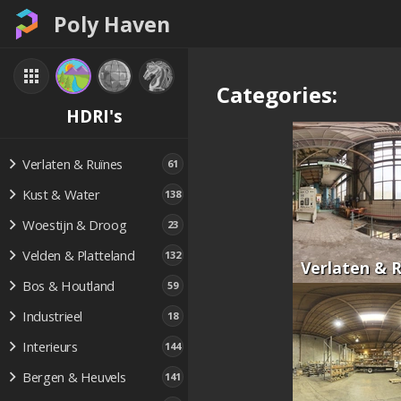
Poly Haven
Categories:
HDRI's
Verlaten & Ruïnes
61
Kust & Water
138
Woestijn & Droog
23
Velden & Platteland
132
Verlaten & 
Bos & Houtland
59
Industrieel
18
Interieurs
144
Bergen & Heuvels
141