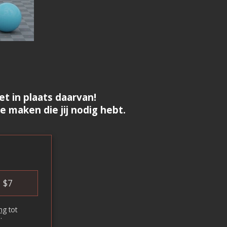
t in plaats daarvan!
 maken die jij nodig hebt.
$
7
ng
tot
.