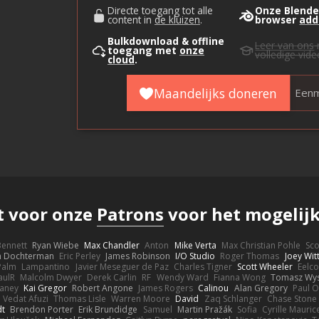
Directe toegang tot alle
Onze Blende
content in
de kluizen
.
browser
add
Bulkdownload & offline
Leer van ons
toegang met
onze
volledige vide
cloud
.
Maandelijks doneren
Eenm
 voor onze
Patrons
voor het mogelij
 Bennett
Ryan Wiebe
Max Chandler
Anton
Mike Verta
Max Christian Pohle
Sc
en Dochterman
Eric Perley
James Robinson
I/O Studio
Roger Thomas
Joey Wi
Palm
Lampantino
Javier Meseguer de Paz
Charles Tigner
Scott Wheeler
Eelco
aulR
Malcolm Dwyer
Derek Carlin
RF
Wendy Ward
Fianna Wong
Tomasz Wys
aney
Kai Gregor
Robert Angone
James Rogers
Calinou
Alan Gregory
Paul O
Vedat Afuzi
Thomas Lisle
Warren Moore
David
Zaq Schlanger
Chase Stone
dt
Brendon Porter
Erik Brundidge
Samuel
Martin Pražák
Sofia
Cyrille Mauric