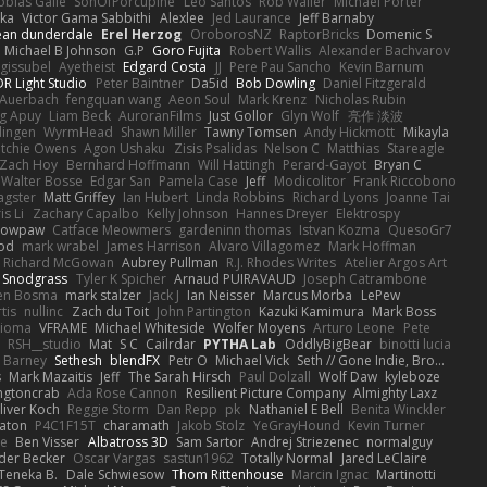
obias Gallé
SonOfPorcupine
Leo Santos
Rob Waller
Michael Porter
tka
Victor Gama Sabbithi
Alexlee
Jed Laurance
Jeff Barnaby
ean dunderdale
Erel Herzog
OroborosNZ
RaptorBricks
Domenic S
Michael B Johnson
G.P
Goro Fujita
Robert Wallis
Alexander Bachvarov
 gissubel
Ayetheist
Edgard Costa
JJ
Pere Pau Sancho
Kevin Barnum
R Light Studio
Peter Baintner
Da5id
Bob Dowling
Daniel Fitzgerald
Auerbach
fengquan wang
Aeon Soul
Mark Krenz
Nicholas Rubin
g Apuy
Liam Beck
AuroranFilms
Just Gollor
Glyn Wolf
亮作 淡波
dingen
WyrmHead
Shawn Miller
Tawny Tomsen
Andy Hickmott
Mikayla
itchie Owens
Agon Ushaku
Zisis Psalidas
Nelson C
Matthias
Stareagle
Zach Hoy
Bernhard Hoffmann
Will Hattingh
Perard-Gayot
Bryan C
Walter Bosse
Edgar San
Pamela Case
Jeff
Modicolitor
Frank Riccobono
gster
Matt Griffey
Ian Hubert
Linda Robbins
Richard Lyons
Joanne Tai
is Li
Zachary Capalbo
Kelly Johnson
Hannes Dreyer
Elektrospy
Snowpaw
Catface Meowmers
gardeninn thomas
Istvan Kozma
QuesoGr7
ood
mark wrabel
James Harrison
Alvaro Villagomez
Mark Hoffman
Richard McGowan
Aubrey Pullman
R.J. Rhodes Writes
Atelier Argos Art
 Snodgrass
Tyler K Spicher
Arnaud PUIRAVAUD
Joseph Catrambone
en Bosma
mark stalzer
Jack J
Ian Neisser
Marcus Morba
LePew
tis
nullinc
Zach du Toit
John Partington
Kazuki Kamimura
Mark Boss
Zioma
VFRAME
Michael Whiteside
Wolfer Moyens
Arturo Leone
Pete
RSH__studio
Mat
S C
Cailrdar
PYTHA Lab
OddlyBigBear
binotti lucia
Barney
Sethesh
blendFX
Petr O
Michael Vick
Seth // Gone Indie, Bro...
s
Mark Mazaitis
Jeff
The Sarah Hirsch
Paul Dolzall
Wolf Daw
kyleboze
ingtoncrab
Ada Rose Cannon
Resilient Picture Company
Almighty Laxz
liver Koch
Reggie Storm
Dan Repp
pk
Nathaniel E Bell
Benita Winckler
aton
P4C1F15T
charamath
Jakob Stolz
YeGrayHound
Kevin Turner
se
Ben Visser
Albatross 3D
Sam Sartor
Andrej Striezenec
normalguy
der Becker
Oscar Vargas
sastun1962
Totally Normal
Jared LeClaire
Teneka B.
Dale Schwiesow
Thom Rittenhouse
Marcin Ignac
Martinotti