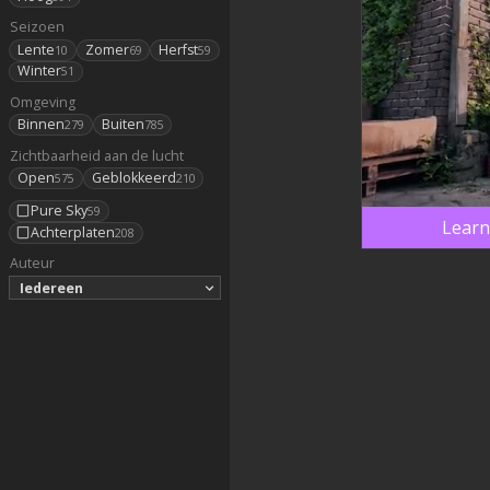
Seizoen
Lente
Zomer
Herfst
10
69
59
Winter
51
Omgeving
Binnen
Buiten
279
785
Zichtbaarheid aan de lucht
Open
Geblokkeerd
575
210
Pure Sky
59
Learn
Achterplaten
208
Auteur
Iedereen