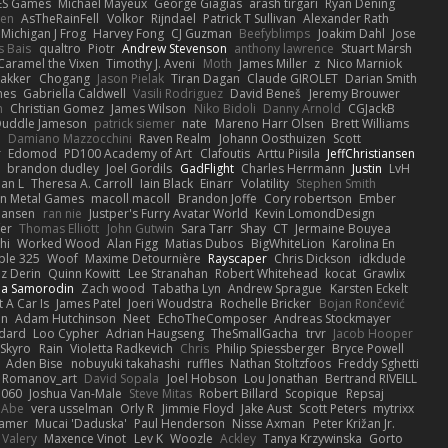
ES Games
Michael Mayeux
George Giagias
arash tirgari
Ryan Dening
len
AsTheRainFell
Volkor
Rijndael
Patrick T Sullivan
Alexander Rath
Michigan J Frog
Harvey Fong
CJ Guzman
Beefyblimps
Joakim Dahl
Jose
s Bais
qualtro
Piotr
Andrew Stevenson
anthony lawrence
Stuart Marsh
Caramel the Vixen
Timothy J. Aveni
Moth
James Miller
z
Nico Marniok
akker
Chogang
Jason Pielak
Tiran Dagan
Claude GIROLET
Darian Smith
hes
Gabriella Caldwell
Vasili Rodriguez
David Beneš
Jeremy Brouwer
n
Christian Gomez
James Wilson
Niko Bidoli
Danny Arnold
CGJackB
uddle Jameson
patrick siemer
nate
Mareno Harr Olsen
Brett Williams
d
Damiano Mazzocchini
Raven Realm
Johann Oosthuizen
Scott
r
Edomod
PD100 Academy of Art
Clafoutis
Arttu Piisila
JeffChristiansen
y
brandon dudley
Joel Gordils
GadFlight
Charles Herrmann
Justin
LvH
han L
Theresa A. Carroll
Iain Black
Einarr
Volatility
Stephen Smith
n Metal Games
macoll macoll
Brandon Joffe
Cory robertson
Ember
Hansen
ran nie
Justper's Furry Avatar World
Kevin LomondDesign
fer
Thomas Elliott
John Gutwin
Sara Tarr
Shay
CT
Jermaine Bouyea
hi
Worked Wood
Alan Figg
Matias Dubos
BigWhiteLion
Karolina En
ple 325
Woof
Maxime Detournière
Rayscaper
Chris Dickson
idkdude
z Derin
Quinn Kowitt
Lee Stranahan
Robert Whitehead
kocat
Grawlix
ha Samorodin
Zach wood
Tabatha Lyn
Andrew Sprague
Karsten Eckelt
 A Car Is
James Patel
Joeri Woudstra
Rochelle Bricker
Bojan Rončević
en
Adam Hutchinson
Neet
EchoTheComposer
Andreas Stockmayer
dard
Loo Cypher
Adrian Haugseng
TheSmallGacha
trvr
Jacob Hooper
Skyro
Rain
Violetta Radkevich
Chris
Philip Spiessberger
Bryce Powell
Aden Bise
nobuyuki takahashi
ruffles
Nathan Stoltzfoos
Freddy Sghetti
 Romanov_art
David Sopala
Joel Hobson
Lou Jonathan
Bertrand RIVEILL
1060
Joshua Van-Male
Steve Mitas
Robert Billard
Scopique
Repsaj
 Abe
vera usselman
Orly R
Jimmie Floyd
Jake Aust
Scott Peters
mytrixx
ramer
Mucai 'Daduska'
Paul Henderson
Nisse Axman
Peter Križan Jr.
Valery
Maxence Vinot
Lev K
Woozle
Ackley
Tanya Krzywinska
Gorto