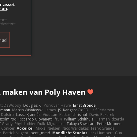
r asset
-on
.
met
olessen.
aal
k maken van Poly Haven
ott DeWoody
Douglas K.
Yorik van Havre
Ernst Bronde
ttmann
Marcin Wiśniewski
James
JS
KangaroOz 3D
Leif Pedersen
 Dolstra
Lasse Kjønnås
Viduttam Katkar
chris huf
David Pekarek
zolmirski
Riccardo Giovanetti
fr54
William Schilthuis
Herman Idzerda
' Grady
Phyl
Luthien Dulk
Miguelaxa
Takuya Sawatari
Peter Moonen
Conicer
VoxelKei
Mikkel Nielsen
Nico Wardakas
Frank Grande
e
Patrick Nugent
penti_mmd
Mondlicht Studios
Jack Humbert
Gun