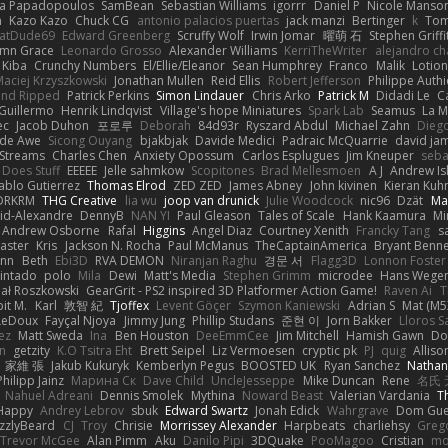
na Papadopoulos
SamBean
Sebastian Williams
igorrr
Daniel P
Nicole Manso
n
Kazo Kazo
Chuck CG
antonio palacios puertas
jack manzi
Bertinger
k
Tom
atDude69
Edward Greenberg
Scruffy Wolf
Irwin Jomar
曜萌 石
Stephen Griffi
mn Grace
Leonardo Grosso
Alexander Williams
KerriTheWriter
alejandro ch
Kiba
Crunchy Numbers
El/Ellie/Eleanor
Sean Humphrey
Franco
Malik
Lotio
aciej Krzyszkowski
Jonathan Mullen
Reid Ellis
Robert Jefferson
Philippe Authi
and Ripped
Patrick Perkins
Simon Lindauer
Chris Arko
Patrick M
Didadi Le
C
Guillermo
Henrik Lindqvist
Village's hope Miniatures
Spark Lab
Seamus
La 
ec
Jacob Duhon
포로루
Deborah
84d93r
Ryszard Abdul
Michael Zahn
Dieg
de Awe
Sicong Ouyang
bjakbjak
Davide Medici
Padraic McQuarrie
david ja
Streams
Charles Chen
Anxiety Opossum
Carlos Esplugues
Jim Kneuper
seba
 Does Stuff
EEEEE
Jelle sahmkow
Scopitones
Brad Mellesmoen
A J
Andrew Is
ablo Gutierrez
Thomas Elrod
ZED ZED
James Abney
John kivinen
Kieran Kuh
DRKRM
THG Creative
lia wu
joop van drunick
Julie Woodcock
nic96
Dzät
Ma
vid-Alexandre
DennyB
NAN YI
Paul Gleason
Tales of Scale
Hank Kaamura
Mi
Andrew Osborne
Rafal
Higgins
Angel Diaz
Courtney Xenith
Francky Tang
s
Laster
Kris
Jackson N. Rocha
Paul McManus
TheCaptainAmerica
Bryant Benne
inn
Beth
Ebi3D
RVA DEMON
Niranjan Raghu
경문 서
Flagg3D
Lonnon Foster
intado
polo
Mila
Dewi
Matt's Media
Stephen Grimm
microdee
Hans Wege
ał Roszkowski
GearGrit - PS2 inspired 3D Platformer Action Game!
Raven Ai
T
it M.
Karl
敦智 紀
Tjoffex
Levent Göçer
Szymon Kaniewski
Adrian S
Mat (M5
LeDoux
Fayçal Njoya
Jimmy Jung
Phillip Studans
준현 이
Jorn Bakker
Lloros S
ez
Matt Sweda
Ina
Ben Houston
DeeEmmCee
Jim Mitchell
Hamish Gawn
Do
n
getzity
K.O Tsitra Eht
Brett Seipel
Liz Vermoesen
cryptic pk
PJ
quig
Alliso
家維 張
Jakub Kukuryk
Kemberlyn Pegus
BOOSTED UK
Ryan Sanchez
Nathan
Philipp Jainz
Марина Ск
Dave Child
UncleJesseppe
Mike Duncan
Rene
名氏 
Nahuel Adreani
Dennis Smolek
Mythina
Noward Beast
Valerian Vardania
T
Happy
Andrey Lebrov
sbuk
Edward Swartz
Jonah Edick
Wahrgrave
Dom Gue
izzlyBeard
CJ
Troy
Chrisie
Morrissey Alexander
Harpbeats
charliehsy
Greg
Trevor McGee
Alan Pimm
Aku
Danilo Pipi
3DQuake
PooMagoo
Cristian
mo