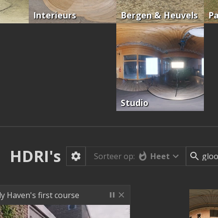
Interieurs
Bergen & Heuvels
Pa
Studio
HDRI's
Heet
Sorteer op:
ly Haven's first course