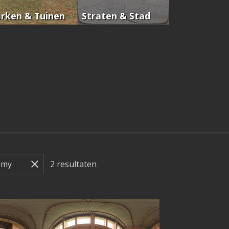
rken & Tuinen
Straten & Stad
2
resultaten