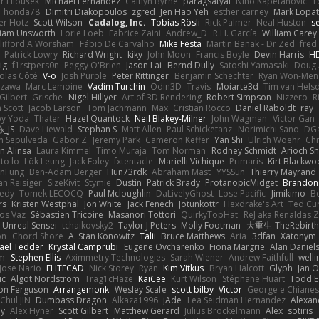
tr Hloušek
Michael Fernandez
Caitlyn Byrne
paragsatyal
Nino Kapetanovic
T
honda78
Dimitri Diakopoulos
zgred
Jen Hao Yeh
esther carney
Mark Lopa
er Hotz
Scott Wilson
Cadalog, Inc.
Tobias Rösli
Rick Palmer
Neal Huston
s
liam Unsworth
Lorie Loeb
Fabrice Zaini
Andrew_D
R.H. García
William Carey
lifford A Worsham
Fábio De Carvalho
Mike Festa
Martin Banak - Dr Zed
fred
Patrick Lowry
Richard Wright
kiky
John Moon
Francis Boyle
Devin Harris
HD
ig
f1rstpers0n
Peggy O'Brien
Jason Lai
Bernd Dully
Satoshi Yamasaki
Doug 
olas Côté
V-o
Josh Purple
Peter Rittinger
Benjamin Schechter
Ryan Won-Men
Izawa
Marc Lemoine
Vadim Turchin
Odin3D
Travis
Moiarte3d
Tim van Hels
Gilbert
Grische
Nigel Hillyer
Art of 3D Rendering
Robert Simpson
Nizzero
R
 Scott
Jacob Larson
Tom Jachmann
Max
Cristian Rocco
Daniel Raboldt
ray
y Yoda
Thater
Hazel Quantock
Neil Blakey-Milner
John Wagman
Victor Gan
_JS
Dave Liewald
Stephan S
Matt Allen
Paul Schicketanz
Norimichi Sano
DGa
an Sepulveda
Gabor Z
Jeremy Park
Cameron Keffer
Yan Shi
Ulrich Woehr
Chr
n Alinsa
Laura Kimmel
Timo Muraja
Tom Norman
Rodney Schmidt
Arioch 
to lo
Lök Leung
Jack Foley
fxtentacle
Marielli Vichique
Primaris
Kirt Blackw
nFung
Ben-Adam Berger
Hun73rdk
Abraham Mast
YYSSun
Thierry Mayrand
an Reisiger
SizeKivit
Stymie
Dustin
Patrick Brady
ProtanopicMidget
Brandon
edy
Tomek LECOCQ
Paul Mcloughlin
DaLivelyGhost
Lose Pacific
Jimikimo
B
rs
Kristen Westphal
Jon White
Jack Fenech
Jotunkottr
Hexdrake's Art
Ted Cur
os Vaz
Sébastien Tricoire
Masanori Tottori
QuirkyTopHat
ReJ aka Renaldas 
Unreal Sensei
tchaikovsky2
Taylor J Peters
Molly Footman
大重生-TheRebirth
on
Chord Shore
A. Stan Konowitz
Talii
Bruce Matthews
Aria
3dfan
Xatonym
ael Tedder
Krystal Camprubi
Eugene Ovcharenko
Fiona Margrie
Alan Daniel
lm
Stephen Ellis
Aximmetry Technologies
Sarah Wiener
Andrew Faithfull
well
Jose Nario
ELITECAD
Nick Storey
Ryan
Kim Vitkus
Bryan Halcott
Glyph
Jan O
ic
Algot Nordström
Trag1cHaze
KaiCee
Kurt Wilson
Stéphane Huart
Todd E
on Ferguson
Arrangemonk
Wesley Scafe
scott bilby
Victor
George e Chiane
Chul JIN
Dumbass Dragon
Alkaza1996
jAde
Lea Seidman Hernandez
Alexan
ey
Alex Hyner
Scott Gilbert
Matthew Gerard
Julius Brockelmann
Alex
sotiris