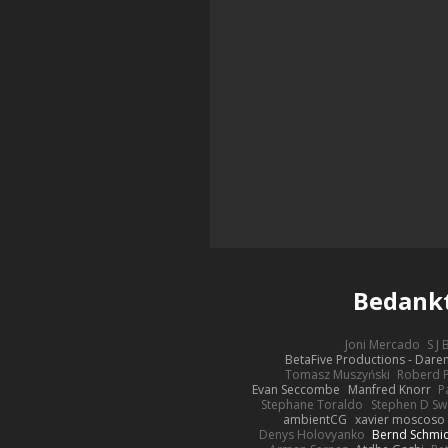
Bedankt
Joni Mercado
S J
BetaFive Productions - Dar
Tomasz Muszyński
Roberd 
Evan Seccombe
Manfred Knorr
P
Stephane Toraldo
Stephen D Sw
ambientCG
xavier moscoso
Denys Holovyanko
Bernd Schmi