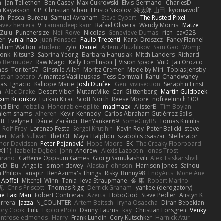
n
Jan Tellethon
Ben Casey
Max Cukrowski
Elvis Germano
CharlesD
 Kayakson
GP
Christian Schau
Hristo Nikolov
将太郎 山田
kyomawolf
th
Pascal Bureau
Samuel Avraham
Steve Cypert
The Rusted Pixel
avez herrera
V
ramandeep kaur
Rafael Oliveira
Wendy Morris
Matze
nZulu
Punchersize
Neil Rowe
Nicolas
Genevieve Dumas
rich
cav528
er
yunlai hao
Juan Fonseca
Paulo Trecenti
Karol Droszcz
Fancy Flannel
allum Walton
etudenc
zylo
Daniel
Artem Zhuzhlikov
Sam Gao
Womp
Monk
Kitsun3
Sabrina Yeong
Barbara Hanusiak
Mitch Landers
Richard
o Bermudez
Raw Magic
Kelly Tomlinson | Vision Space
VuD
Jaii Orozco
mes
Toriten57
Ginsnile Allen
Moritz Cremer
Made by Miri
Tobias Jensby
stian botero
Almantas Vasiliauskas
Tess Cornwall
Rahul Chandwaney
las
Ignacio
Kalliope Marie
Josh Dunfee
Gen
viviisection
Seraphin Ernst
n
Alec Drake
Desert Viber
MutantMike
Carl Glittenberg
Martin Guldbaek
xim Krioukov
Furkan Kirac
Scott North
Reese Moore
nofreelunch 100
nd Bird
robzilla
HonorableHoplite
madmacx
AlisserB
Tim Boylan
alem shams
Alheren
Kevin Kennedy
Carlos Abraham Gutiérrez Solis
tt
Evelyne I
Dániel Zarándi
BenYanken69
SomeGuyBS
Tomas Kiniulis
Rolf Frey
Lorenzo Festa
Sergei Krutihin
Kevin Roy
Peter Balicki
steve
ner
Mark Sullivan
theLOF
Maya Halphon
szabolcs csaszar
Stellarator
hor Davidsen
Peter Pejanović
Hope Moore
EK
The Creaky Floorboard
X11)
Izabella Dębek
john
Andrew
Alexis Lazootin
Jonas Trost
arano
Caffeine Oppsum Games
Giorgi Samukashvili
Alex Tsiskarishvili
cD
Bu
Angelie
simon dewey
Alastair Johnson
Harrison Jones
Saihou
n Philips
anaptr
RenAzuma's Things
Risky_Bunny98
EndyArts
Mone Ane
 Apffel
Mitchell Winn
Tania
Ieva Straupmane
金 康
Robert Marino
无
Chris Priscott
Thomas Rigg
Derrick Graham
yankee (derogatory)
he Taxi Man
Robert Contreras
Azerta
HoboGod
Steve Pedler
Austyn K
rrera
Jazza
N_COUNTER
Artem Beitsch
Iryna Osadcha
Diran Bebekian
ory Cook
Lulu
ExplorePolo
Danny Taurus
kay
Christian Forsgren
Venky
ntrose edmonds
Harry
Frank Lundin
Cory Kutschker
Harnick Atur