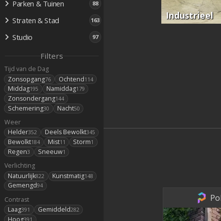
Parken & Tuinen
88
Industrieel
Straten & Stad
163
Studio
97
Filters
Tijd van de Dag
Zonsopgang
Ochtend
76
114
Middag
Namiddag
195
179
Zonsondergang
144
Schemering
Nacht
30
50
Weer
Helder
Deels Bewolkt
352
345
Bewolkt
Mist
Storm
184
11
1
Regen
Sneeuw
3
1
Verlichting
Natuurlijk
Kunstmatig
822
148
Gemengd
94
Po
Contrast
Laag
Gemiddeld
391
282
Hoog
391