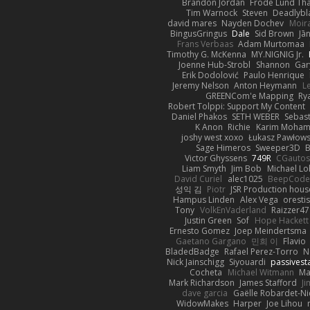
Brandon Jordan
Frode Lund Th
Tim Warnock
Steven
Deadlybl
david mares
Nayden Dochev
Moir
BingusGringus
Dale
Sid Brown
Jā
Frans Verbaas
Adam Murtomaa
Timothy G. McKenna
MY.NIGNIG Jr.
Joenne Hub-Strobl
Shannon
Gar
Erik Dodolović
Paulo Henrique
Jeremy Nelson
Anton Heymann
L
GREENCom'e Mapping
Ry
Robert Tolppi: Support My Content
Daniel Phakos
SETH WEBER
Sebast
K Anon
Richie
Karim Moha
joshy west xoxo
Łukasz Pawłows
Sage Himeros
Sweeper3D
B
Victor Ghyssens
749R
CGauto
Liam Smyth
Jim Bob
Michael Lo
David Curiel
alec1025
BeepCode
성익 김
Piotr
JSR Production hous
Hampus Linden
Alex Vega
oresti
Tony
VolkEnVaderland
Raizzer47
Justin Green
Sof
Hope Hackett
Ernesto Gomez
Joep Meindertsma
Gaetano Gargano
민희 이
Flavio
BladedBadge
Rafael Perez-Torro
N
Nick Jainschigg
Siyouardi
passivest
Cocheta
Michael Witmann
Ma
Mark Richardson
James Stafford
J
dave garcia
Gaëlle Robardet-Ni
WidowMakes
Harper
Joe Lihou