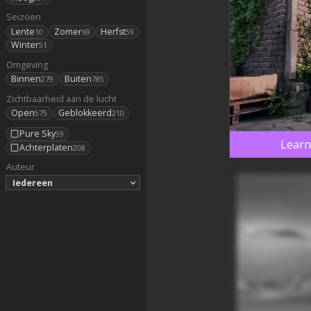
Seizoen
Lente
Zomer
Herfst
10
69
59
Winter
51
Omgeving
Binnen
Buiten
279
785
Zichtbaarheid aan de lucht
Open
Geblokkeerd
575
210
Pure Sky
59
Learn
Achterplaten
208
Auteur
Iedereen