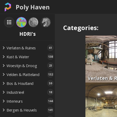
Poly Haven
Categories:
HDRI's
Verlaten & Ruïnes
61
Kust & Water
138
Woestijn & Droog
23
Velden & Platteland
132
Verlaten & 
Bos & Houtland
59
Industrieel
18
Interieurs
144
Bergen & Heuvels
141