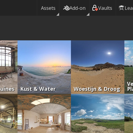
Assets
Add-on
Vaults
Lea
Ve
Ruïnes
Kust & Water
Woestijn & Droog
Pl