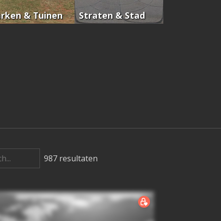
rken & Tuinen
Straten & Stad
987
resultaten