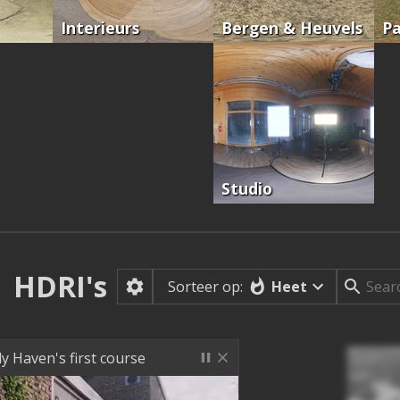
Interieurs
Bergen & Heuvels
Pa
Studio
HDRI's
Heet
Sorteer op:
ly Haven's first course