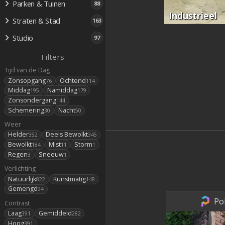
Parken & Tuinen
88
Industrieel
Straten & Stad
163
Studio
97
Filters
Tijd van de Dag
Zonsopgang
Ochtend
76
114
Middag
Namiddag
195
179
Zonsondergang
144
Schemering
Nacht
30
50
Weer
Helder
Deels Bewolkt
352
345
Bewolkt
Mist
Storm
184
11
1
Regen
Sneeuw
3
1
Verlichting
Natuurlijk
Kunstmatig
822
148
Gemengd
94
Po
Contrast
Laag
Gemiddeld
391
282
Hoog
391