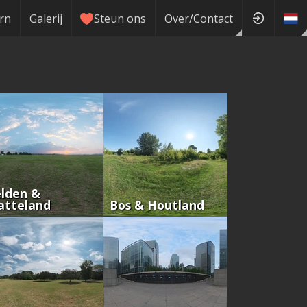
rn
Galerij
Steun ons
Over/Contact
lden &
atteland
Bos & Houtland