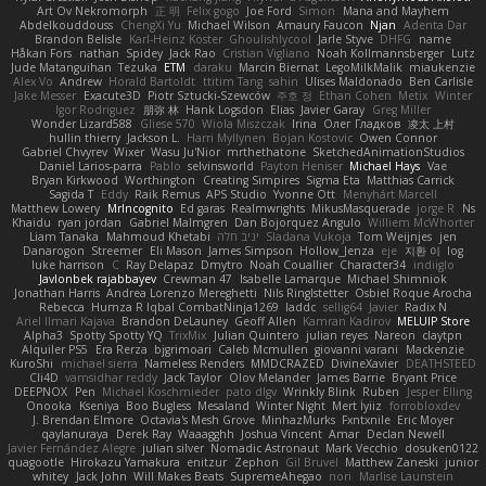
Art Ov Nekromorph
正 明
Felix gogo
Joe Ford
Simon
Mana and Mayhem
Abdelkouddouss
ChengXi Yu
Michael Wilson
Amaury Faucon
Njan
Adenta Dar
Brandon Belisle
Karl-Heinz Köster
Ghoulishlycool
Jarle Styve
DHFG
name
Håkan Fors
nathan
Spidey
Jack Rao
Cristian Vigliano
Noah Kollmannsberger
Lutz
Jude Matanguihan
Tezuka
ETM
daraku
Marcin Biernat
LegoMilkMalik
miaukenzie
Alex Vo
Andrew
Horald Bartoldt
ttitim Tang
sahin
Ulises Maldonado
Ben Carlisle
Jake Messer
Exacute3D
Piotr Sztucki-Szewców
주호 정
Ethan Cohen
Metix
Winter
Igor Rodriguez
朋弥 林
Hank Logsdon
Elias
Javier Garay
Greg Miller
Wonder Lizard588
Gliese 570
Wiola Miszczak
Irina
Олег Гладков
凌太 上村
hullin thierry
Jackson L.
Harri Myllynen
Bojan Kostovic
Owen Connor
Gabriel Chvyrev
Wixer
Wasu Ju'Nior
mrthethatone
SketchedAnimationStudios
Daniel Larios-parra
Pablo
selvinsworld
Payton Heniser
Michael Hays
Vae
Bryan Kirkwood
Worthington
Creating Simpires
Sigma Eta
Matthias Carrick
Sagida T
Eddy
Raik Remus
APS Studio
Yvonne Ott
Menyhárt Marcell
Matthew Lowery
MrIncognito
Ed garas
Realmwrights
MikusMasquerade
jorge R
Ns
Khaidu
ryan jordan
Gabriel Malmgren
Dan Bojorquez Angulo
Williem McWhorter
Liam Tanaka
Mahmoud Khetabi
יניב חלה
Sladana Vukoja
Tom Weijnjes
jen
Danarogon
Streemer
Eli Mason
James Simpson
Hollow_Jenza
eje
지환 이
log
luke harrison
C
Ray Delapaz
Dmytro
Noah Couallier
Character34
indiiglo
Javlonbek rajabbayev
Crewman 47
Isabelle Lamarque
Michael Shimniok
Jonathan Harris
Andrea Lorenzo Mereghetti
Nils Ringlstetter
Osbiel Roque Arocha
Rebecca
Humza R Iqbal CombatNinja1269
laddc
sellig64
Javier
Radix N
Ariel Ilmari Kajava
Brandon DeLauney
Geoff Allen
Kamran Kadirov
MELUIP Store
Alpha3
Spotty Spotty YQ
TrixMix
Julian Quintero
julian reyes
Nareon
claytpn
Alquiler PS5
Era Rerza
bjgrimoari
Caleb Mcmullen
giovanni varani
Mackenzie
KuroShi
michael sierra
Nameless Renders
MMDCRAZED
DivineXavier
DEATHSTEED
Cli4D
vamsidhar reddy
Jack Taylor
Olov Melander
James Barrie
Bryant Price
DEEPNOX
Pen
Michael Koschmieder
pato dlgv
Wrinkly Blink
Ruben
Jesper Elling
Onooka
Kseniya
Boo Bugless
Mesaland
Winter Night
Mert İyiiz
forrobloxdev
J. Brendan Elmore
Octavia's Mesh Grove
MinhazMurks
Fxntxnile
Eric Moyer
qaylanuraya
Derek Ray
Waaagghh
Joshua Vincent
Amar
Declan Newell
Javier Fernández Alegre
julian silver
Nomadic Astronaut
Mark Vecchio
dosuken0122
quagootle
Hirokazu Yamakura
enitzur
Zephon
Gil Bruvel
Matthew Zaneski
junior
whitey
Jack John
Will Makes Beats
SupremeAhegao
nori
Marlise Launstein