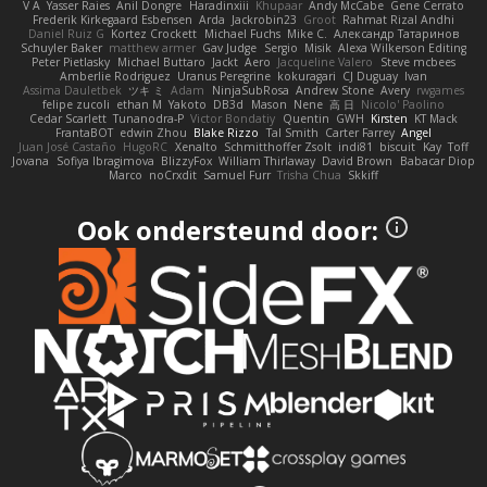
V A
Yasser Raies
Anil Dongre
Haradinxiii
Khupaar
Andy McCabe
Gene Cerrato
Frederik Kirkegaard Esbensen
Arda
Jackrobin23
Groot
Rahmat Rizal Andhi
Daniel Ruiz G
Kortez Crockett
Michael Fuchs
Mike C.
Александр Татаринов
Schuyler Baker
matthew armer
Gav Judge
Sergio
Misik
Alexa Wilkerson Editing
Peter Pietlasky
Michael Buttaro
Jackt
Aero
Jacqueline Valero
Steve mcbees
Amberlie Rodriguez
Uranus Peregrine
kokuragari
CJ Duguay
Ivan
Assima Dauletbek
ツキ ミ
Adam
NinjaSubRosa
Andrew Stone
Avery
rwgames
felipe zucoli
ethan M
Yakoto
DB3d
Mason
Nene
高 日
Nicolo' Paolino
Cedar Scarlett
Tunanodra-P
Victor Bondatiy
Quentin
GWH
Kirsten
KT Mack
FrantaBOT
edwin Zhou
Blake Rizzo
Tal Smith
Carter Farrey
Angel
Juan José Castaño
HugoRC
Xenalto
Schmitthoffer Zsolt
indi81
biscuit
Kay
Toff
Jovana
Sofiya Ibragimova
BlizzyFox
William Thirlaway
David Brown
Babacar Diop
Marco
noCrxdit
Samuel Furr
Trisha Chua
Skkiff
Ook ondersteund door: