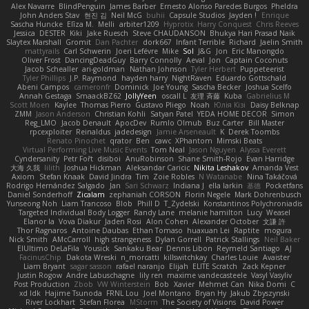
Alex Navarre
BlindPenguin
James Barber
Ernesto Alonso Paredes Burgos
Pheldra
John Anders Stav
현진 김
Neil McG
buhii
Capsule Studios
Jayden !
Enrique
Sascha Huncke
Elīza M.
Melli
arbiter1209
Hyprotix
Harry Conquest
Chris Reeves
Jessica
DESTER
Kiki
Jake Ruesch
Steve CHAUDANSON
Bhukya Hari Prasad Naik
Slaytex Marshall
Gromit
Dan Pachter
dork667
Infant Terrible
Richard
Jaelin Smith
mattyrails
Carl Schwerin
Joeri Lefévre
Mike
Sol
J&G
Jon
Eric Manongdo
Oliver Frost
DancingDeadGuy
Barry Connolly
Aeval
Jon
Captain Coconuts
Jacob Schealler
ari-goldman
Nathan Johnson
Tyler Herbert
Puppeteerist
Tyler Phillips
J.P. Raymond
hayden harry
NightRaven
Eduardo Gottschald
Abeni Campos
cameronfr
Dominick
Joe Young
Sascha Becker
Joshua Scelfo
Annah Gestaga
SmaackBZ62
JollyYeen
oscall L
友理 斉藤
Kuba
Gabrielius M
Scott Moen
Kaylee
Thomas Pierro
Gustavo Pliego
Noah
Юлія Кізі
Daisy Belknap
ZMM
Jason Anderson
Christian Kohli
Satyan Patel
YEDA HOME DECOR
Simon
Reg_LMO
Jacob Denault
ApocDev
Rumlo Olmub
Buz Carter
Bill Master
rpcexploiter
Reinaldus
jadedesign
Jamie Arseneault
K
Derek Toombs
Renato Pinochet
qrator
Ben
cawc
XPhantom
Mimski Beats
Virtual Performing Live Music Events
Tom Neal
Jason Nguyen
Alyssa Everett
Cyndersanity
Petr Fořt
disiboi
AnuRobinson
Shane Smith-Rojo
Evan Harridge
大海 久我
lilith
Joshua Hickman
Aleksandar Caricic
Nikita Leshakov
Amanda Vest
Axiom
Stefan Knaak
David Jindra
Tim
Zoie Robles
N Watanabe
Nina Takáčová
Rodrigo Hernández Salgado
Jan
Sari Schwarz
Indiana J
ella larkin
基德
Pocketfans
Daniel Sonderhoff
Zicalam
zephaniah CORSON
Florin Negele
Mark Dohrenbusch
Yunseong Noh
Liam Trancoso
Blob
Phill D
T_Zydelski
Konstantinos Polychroniadis
Targeted Individual Body Logger
Randy Lane
melanie hamilton
Lucy
Weasel
Elanor la
Vova Diakur
Jaden Rosi
Alon Cohen
Alexander October
文謙 許
Thor Ragnaros
Antoine Daubas
Ethan Tomaso
huaxuan Lei
Raptite
mogura
Nick Smith
AMcCarroll
high strangeness
Dylan Gorrell
Patrick Stallings
Neil Baker
ElUltimo DeLaFila
Yousick
Sankaku Bear
Dennis Libon
Reymeld Santiago
AJ
FacinusChip
Dakota Wreski
n_morcatti
killswitchkay
Charles Louie
Avaister
Liam Bryant
sagar sasson
rafael naranjo
Elijah
ELITE Scratch
Zack Kepner
Justin Rogow
Andre Labuschagne
lily ren
maxime vandecasteele
Vasyl Vasyliv
Post Production
Zbob
VW Winterstein
Bob
Xavier
Mehmet Can
Nika Domi
C
xd Idk
Hajime Tsunoda
FRNL Lou
Joel Montano
Bryan Hy
Jakub Zbyszynski
River Lockhart
Stefan Florea
MStorm
The Society of Visions
David Power