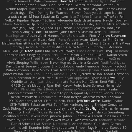
sotiris
Teneka B.
Dale Schwiesow
Thom Rittenhouse
Marcin Ignac
Martinotti
Brandon Jordan
Frode Lund Tharaldsen
Gerard Redmond
Walter Rice
Dennis Korpel
Matthew Stevens
PIXDES Games
Michael Mayeux
George Giagias
arash tirgari
Ryan Dening
Tim Warnock
Steven
Deadlyblack
Lupo Marcio
creative mart
M Tera
Sebastian Karlsson
Iaian7 / John Einselen
AsTheRainFell
Volkor
Rijndael
Patrick T Sullivan
Alexander Rath
david mares
Nayden Dochev
Moira
Never Give Up
Sunamii
Ryan Rohrer
Andrew Oakley
Maraz
Mark Kohalmy
Michigan J Frog
Harvey Fong
CJ Guzman
Beefyblimps
Joakim Dahl
Jose
BingusGringus
Dale
Sid Brown
Jānis Circenis
Masashi Ueda
Bill Kinnon
Max Topham
Austin Walzl
Hannes
Rens Bais
qualtro
Piotr
Andrew Stevenson
anthony lawrence
Stuart Marsh
Frans Verbaas
Adam Murtomaa
Phil Galler
Matthew Garnett-Frizelle
Saliven
Markus Michael Egger
Andrew
J
Caramel the Vixen
Timothy J. Aveni
Moth
James Miller
z
Nico Marniok
Timothy G. McKenna
MY.NIGNIG Jr.
Kigon
John Cido
Der12teEisvogel
Brad Corlett
Basti
maj
LaCimaise
Thom Bakker
Chogang
Jason Pielak
Tiran Dagan
Claude GIROLET
Darian Smith
Joenne Hub-Strobl
Shannon
Gary English
Colin Dunne
Martin Koťátko
Alexis Shuping
William Lee
Trevor Hughes
Gabriella Caldwell
Vasili Rodriguez
David Beneš
Jeremy Brouwer
Erik Dodolović
Paulo Henrique
Hoodwinkedfool
Ruben Vroman
David Sibley
Emil Herzenstiel
Charles Janson
Christian Gomez
James Wilson
Niko Bidoli
Danny Arnold
CGJackB
Jeremy Nelson
Anton Heymann
Leo S
Brendon Padjasek
Evan Tillett
Bryan Applegate
Dylan Hall
J Ewell
Dys
Quddle Jameson
patrick siemer
nate
Mareno Harr Olsen
Brett Williams
GREENCom'e Mapping
Ryan Bell
Xcrow
Pedro Javier Somoza Hernando
Paul Klingberg
Olivié Bouchard
Damiano Mazzocchini
Raven Realm
Johann Oosthuizen
Scott
Robert Tolppi: Support My Content
Randy Bloom
henrik rasmussen
Greenheart
Ransom Bergen
Andreas Wetter
Edomod
PD100 Academy of Art
Clafoutis
Arttu Piisila
JeffChristiansen
Daniel Phakos
SETH WEBER
Sebastian Witt
Tom Pike
Kenleung Leung
Enrique Gonzalez
Zack Bishop
Rouge guy
brandon dudley
Joel Gordils
GadFlight
Charles Herrmann
Justin
LvH
K Anon
Richie
Karim Mohamed
Weichnudel
Marcus Grennborg
christian cuttino
DaveHuman
juanito
Johan L
Theresa A. Carroll
Iain Black
Einarr
Volatility
Stephen Smith
joshy west xoxo
Łukasz Pawłowski
Anthony Dilmore
Daniel Schmid Leal
Steele
Nitrosimi96
ANonEMoose
Gun Metal Games
macoll macoll
Brandon Joffe
Cory robertson
Ember
Sage Himeros
Sweeper3D
Bruno Yudi
Daddios Studios
Aleksey Pollack
Lotus
Fabrizio Guidotti