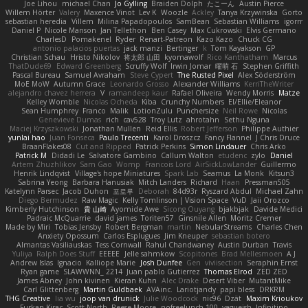
Joe Lihou
michael Chan
Jo Gylling
Braiden Dolph
たこーん
Austin Pierce
Willem Hörter
Valery
Maxence Vinot
Lev K
Woozle
Ackley
Tanya Krzywinska
Gorto
sebastian heredia
Villem
Milina Papadopoulos
SamBean
Sebastian Williams
igorrr
Daniel P
Nicole Manson
Jan Tellethon
Ben Casey
Max Cukrowski
Elvis Germano
CharlesD
Pomakenel
Ryder
Renart-Patreon
Kazo Kazo
Chuck CG
antonio palacios puertas
jack manzi
Bertinger
k
Tom Kayakson
GP
Christian Schau
Hristo Nikolov
将太郎 山田
kyomawolf
Rico Kanthatham
Marcus
ThatDude69
Edward Greenberg
Scruffy Wolf
Irwin Jomar
曜萌 石
Stephen Griffith
Pascal Bureau
Samuel Avraham
Steve Cypert
The Rusted Pixel
Alex Söderström
MoE MoW
Autumn Grace
Leonardo Grosso
Alexander Williams
KerriTheWriter
alejandro chavez herrera
V
ramandeep kaur
Rafael Oliveira
Wendy Morris
Matze
Kelley Womble
Nicolas Ocheda
Kiba
Crunchy Numbers
El/Ellie/Eleanor
Sean Humphrey
Franco
Malik
LotionZulu
Punchersize
Neil Rowe
Nicolas
Genevieve Dumas
rich
cav528
Troy Lutz
ahrotahn
Sethu Nguna
Maciej Krzyszkowski
Jonathan Mullen
Reid Ellis
Robert Jefferson
Philippe Authier
yunlai hao
Juan Fonseca
Paulo Trecenti
Karol Droszcz
Fancy Flannel
J Chris Druce
BraanFlakes08
Cut and Ripped
Patrick Perkins
Simon Lindauer
Chris Arko
Patrick M
Didadi Le
Salvatore Gambino
Callum Walton
etudenc
zylo
Daniel
Artem Zhuzhlikov
Sam Gao
Womp
Francois Lord
AirSickLowLander
Guillermo
Henrik Lindqvist
Village's hope Miniatures
Spark Lab
Seamus
La Monk
Kitsun3
Sabrina Yeong
Barbara Hanusiak
Mitch Landers
Richard
Haan
Pressman505
Katelynn Parsec
Jacob Duhon
포로루
Deborah
84d93r
Ryszard Abdul
Michael Zahn
Diego Bermudez
Raw Magic
Kelly Tomlinson | Vision Space
VuD
Jaii Orozco
Kimberly Hutchinson
貴 山崎
Ayomide Awe
Sicong Ouyang
bjakbjak
Davide Medici
Padraic McQuarrie
david james
Toriten57
Ginsnile Allen
Moritz Cremer
Made by Miri
Tobias Jensby
Robert Bergman
martin
NebularStreams
Charles Chen
Anxiety Opossum
Carlos Esplugues
Jim Kneuper
sebastian botero
Almantas Vasiliauskas
Tess Cornwall
Rahul Chandwaney
Austin Durban
Travis
Yuliya
Ralph Does Stuff
EEEEE
Jelle sahmkow
Scopitones
Brad Mellesmoen
A J
Andrew Islas
Ignacio
Kalliope Marie
Josh Dunfee
Gen
viviisection
Seraphin Ernst
Ryan game
SLAWWNN_ 2214
Juan pablo Gutierrez
Thomas Elrod
ZED ZED
James Abney
John kivinen
Kieran Kuhn
Alec Drake
Desert Viber
MutantMike
Carl Glittenberg
Martin Guldbaek
AVAinc.
Lariotjandy
papi bless
DRKRM
THG Creative
lia wu
joop van drunick
Julie Woodcock
nic96
Dzät
Maxim Krioukov
Furkan Kirac
Scott North
Reese Moore
nofreelunch 100
vagueish
Infinitipo