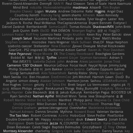
Riverin David-Alexandre
DennyB
NAN YI
Paul Gleason
Tales of Scale
Hank Kaamura
Mind Bird
robzilla
HonorableHoplite
madmacx
AlisserB
Tim Boylan
Braulio Chavez
Logan
Wutata
Andrew Osborne
Rafal
Higgins
Angel Diaz
Courtney Xenith
Francky Tang
salem shams
Alheren
Kevin Kennedy
Carlos Abraham Gutiérrez Solis
Clemente Miralles
Tyler Vaughn
Laster
Kris
Jackson N. Rocha
Paul McManus
TheCaptainAmerica
Bryant Bennett
Evelyne I
Dániel Zarándi
BenYanken69
SomeGuyBS
Tomas Kiniulis
ShadowolfVFX
John Britti
Jack Quinn
Beth
Ebi3D
RVA DEMON
Niranjan Raghu
경문 서
Flagg3D
Lonnon Foster
Rolf Frey
Lorenzo Festa
Sergei Krutihin
Kevin Roy
Peter Balicki
steve
Joseph Salud
Facundo Martinez Pintado
polo
Mila
Dewi
Matt's Media
Stephen Grimm
microdee
Hans Wegener
Mark Sullivan
theLOF
Maya Halphon
szabolcs csaszar
Stellarator
Now Eleanor
Денис Оницев
Michał Roszkowski
GearGrit - PS2 inspired 3D Platformer Action Game!
Raven Ai
Thor Davidsen
Peter Pejanović
Hope Moore
EK
The Creaky Floorboard
Beachglass Gardens
Bobbit M.
Karl
敦智 紀
Tjoffex
Levent Göçer
Szymon Kaniewski
Adrian S
Mat (M5X11)
Izabella Dębek
john
Andrew
Alexis Lazootin
Jonas Trost
Cameron 'CSD' Dickson
Maurice LeDoux
Focus Vault
Fayçal Njoya
Jimmy Jung
Phillip Studans
준현 이
Jorn Bakker
Lloros Sarano
Caffeine Oppsum Games
Giorgi Samukashvili
Alex Tsiskarishvili
Family Rislov
Shiny
Vonda Marquez
Matt Sweda
Ina
Ben Houston
DeeEmmCee
Jim Mitchell
Hamish Gawn
DocD
Bu
Angelie
simon dewey
Alastair Johnson
Harrison Jones
Saihou
LEDAfterBurners
Roe Hughes
Simon
getzity
K.O Tsitra Eht
Brett Seipel
Liz Vermoesen
cryptic pk
PJ
quig
Allison Philips
anaptr
RenAzuma's Things
Risky_Bunny98
EndyArts
Mone Ane
James Paynter
Cole Blazevich
家維 張
Jakub Kukuryk
Kemberlyn Pegus
BOOSTED UK
Ryan Sanchez
Nathan Apffel
Mitchell Winn
Tania
Ieva Straupmane
金 康
Robert Marino
Victor De los Santos
Manfred
Philipp Jainz
Марина Ск
Dave Child
UncleJesseppe
Mike Duncan
Rene
名氏 无
Chris Priscott
Thomas Rigg
Derrick Graham
yankee (derogatory)
Overshafter
Madeleine Andersson
Nahuel Adreani
Dennis Smolek
Mythina
Noward Beast
Valerian Vardania
The Taxi Man
Robert Contreras
Azerta
HoboGod
Steve Pedler
PixelScribe
Double Downshift
Mr. Happy
Andrey Lebrov
sbuk
Edward Swartz
Jonah Edick
Wahrgrave
Dom Guerrera
Jazza
N_COUNTER
Artem Beitsch
Iryna Osadcha
Diran Bebekian
Caleb Slagle
Baptiste Belmudes
GrizzlyBeard
CJ
Troy
Chrisie
Morrissey Alexander
charliehsy
Gregory Cook
Lulu
ExplorePolo
Danny Taurus
kay