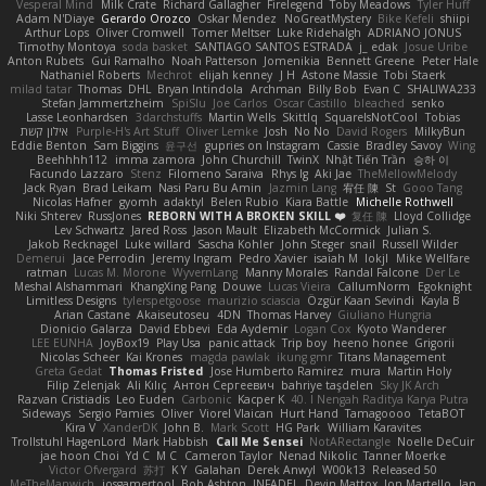
Vesperal Mind
Milk Crate
Richard Gallagher
Firelegend
Toby Meadows
Tyler Huff
Adam N'Diaye
Gerardo Orozco
Oskar Mendez
NoGreatMystery
Bike Kefeli
shiipi
Arthur Lops
Oliver Cromwell
Tomer Meltser
Luke Ridehalgh
ADRIANO JONUS
Timothy Montoya
soda basket
SANTIAGO SANTOS ESTRADA
j_ edak
Josue Uribe
Anton Rubets
Gui Ramalho
Noah Patterson
Jomenikia
Bennett Greene
Peter Hale
Nathaniel Roberts
Mechrot
elijah kenney
J H
Astone Massie
Tobi Staerk
milad tatar
Thomas
DHL
Bryan Intindola
Archman
Billy Bob
Evan C
SHALIWA233
Stefan Jammertzheim
SpiSlu
Joe Carlos
Oscar Castillo
bleached
senko
Lasse Leonhardsen
3darchstuffs
Martin Wells
Skittlq
SquareIsNotCool
Tobias
אילון קשת
Purple-H's Art Stuff
Oliver Lemke
Josh
No No
David Rogers
MilkyBun
Eddie Benton
Sam Biggins
윤구선
gupries on Instagram
Cassie
Bradley Savoy
Wing
Beehhhh112
imma zamora
John Churchill
TwinX
Nhật Tiến Trần
승하 이
Facundo Lazzaro
Stenz
Filomeno Saraiva
Rhys lg
Aki Jae
TheMellowMelody
Jack Ryan
Brad Leikam
Nasi Paru Bu Amin
Jazmin Lang
宥任 陳
St
Gooo Tang
Nicolas Hafner
gyomh
adaktyl
Belen Rubio
Kiara Battle
Michelle Rothwell
Niki Shterev
RussJones
REBORN WITH A BROKEN SKILL ❤️
复任 陳
Lloyd Collidge
Lev Schwartz
Jared Ross
Jason Mault
Elizabeth McCormick
Julian S.
Jakob Recknagel
Luke willard
Sascha Kohler
John Steger
snail
Russell Wilder
Demerui
Jace Perrodin
Jeremy Ingram
Pedro Xavier
isaiah M
lokjl
Mike Wellfare
ratman
Lucas M. Morone
WyvernLang
Manny Morales
Randal Falcone
Der Le
Meshal Alshammari
KhangXing Pang
Douwe
Lucas Vieira
CallumNorm
Egoknight
Limitless Designs
tylerspetgoose
maurizio sciascia
Özgür Kaan Sevindi
Kayla B
Arian Castane
Akaiseutoseu
4DN
Thomas Harvey
Giuliano Hungria
Dionicio Galarza
David Ebbevi
Eda Aydemir
Logan Cox
Kyoto Wanderer
LEE EUNHA
JoyBox19
Play Usa
panic attack
Trip boy
heeno honee
Grigorii
Nicolas Scheer
Kai Krones
magda pawlak
ikung gmr
Titans Management
Greta Gedat
Thomas Fristed
Jose Humberto Ramirez
mura
Martin Holy
Filip Zelenjak
Ali Kılıç
Антон Сергеевич
bahriye taşdelen
Sky JK Arch
Razvan Cristiadis
Leo Euden
Carbonic
Kacper K
40. I Nengah Raditya Karya Putra
Sideways
Sergio Pamies
Oliver
Viorel Vlaican
Hurt Hand
Tamagoooo
TetaBOT
Kira V
XanderDK
John B.
Mark Scott
HG Park
William Karavites
Trollstuhl HagenLord
Mark Habbish
Call Me Sensei
NotARectangle
Noelle DeCuir
jae hoon Choi
Yd C
M C
Cameron Taylor
Nenad Nikolic
Tanner Moerke
Victor Ofvergard
苏打
K Y
Galahan
Derek Anwyl
W00k13
Released 50
MeTheManwich
iosgamertool
Bob Ashton
INFADEL
Devin Mattox
Jon Martello
Jan