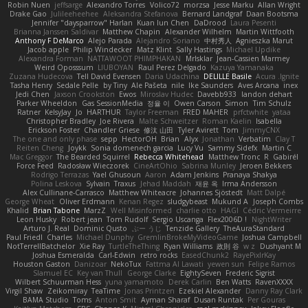
Robin Nuen
jeffsarge
Alexandro Torres
Volico72
morzsa
Jesse Marku
Allan Wright
Drake Gao
Julileeheehee
Aleksandra Stefanova
Bernard Landgraf
Daan Bootsma
Jennifer "daysparrow" Harlan
Kuan lun Chen
DaDrood
Laura Pesenti
Brianna Janssen Saldivar
Matthew Chapin
Alexander Wilhelm
Martin Wittfooth
Anthony F DeMarco
Alejo Parada
Alejandro Soriano
中村秀人
Agnieszka Marut
Jacob apple
Philip Windecker
Matz Klint
Sally Hastings
Michael Updike
Alexandra Forman
NATTAWOOT PHIMPHAKAN
MrIsklar
Jean-Cassien Marmey
Weird Oposssum
LIUBOYAN
Raul Perez Delgado
Kazuya Yamanaka
Zuzana Hudecova
Tell David Evensen
Daria Udachina
DELILLE Basile
Acura .Ignite
Tasha Henry
Sedale Pelle
by Tiny
Ale Pašeta
nile
Ike Saunders
Aves Arcana
inex
Jedi Chen
Jaxson Crookston
Ewos
Miroslav Hudec
Davebb933
landon dehart
Parker Wheeldon
Gas SessionMedia
정율 이
Owen Carson
Simon
Tim Schulz
Ratner
KelsyJay
Jo
HARTHUR
Taylor Freeman
FRED MAHER
prfctwhite
yataa
Christopher Bradley
Joe Rivera
Malte Schweitzer
Roman Kaelin
Isabella
Erickson Foster
Chandler Griese
修汰 山田
Tyler Avirett
Tom
JimmyCNX
The one and only phase
sepp
HectorOH
Brian
Alyx
Jonathan
Verbatim
Clay T
Reiten Cheng
Joykk
Sonia domenech garcia
Lucy Vu
Sammy Sidefx
Martin C
Mac Greggor
The Bearded Squirrel
Rebecca Whitehead
Matthew Tronc
R
Gabirél
Force Feed
Radosław Wieczorek
CineArtOhio
Sabrina Munley
Jeroen Bekkers
Rodrigo Terrazas
Yael Ghusoun
Aaron
Adam Jenkins
Pranaya Shakya
Polina Leskova
Sylvain
Traxus
Jehad Maddah
재윤 옥
Irma Andersson
Alex Cullinane-Carrasco
Matthew Whiteacre
Johannes Sjöstedt
Matt Dalpé
George Wheat
Oliver Erdmann
Kenan Regez
sludgybeast
Mukund A
Joseph Combs
Khalid
Brian Tabone
MarzZ
Well Misinformed
charlie otto
HAGI
Cédric Vermeirre
Leon Husky
Robert jean
Tom Rudolf
Sergio Uscanga
Flex2006D !
NightWriter
Arturo J. Real
Dominic Qusto
ぶー うじ
Tenzide Gallery
TheAuraStandard
Paul Friedl
Charles
Michael Dunphy
GremlinBrokeMyVideoGame
Joshua Campbell
NotTerrellBatchelor
Xie Ray
TurtleTheThing
Ryan Williams
政則 谷
w z
Dushyant M
Joshua Esmeralda
Carl-Edwin
retro rocks
EasedChunk2
RayePixlrKay
Houston Gaston
Danizoar
NekoTux
Fattma Al Lawati
yewen sun
Felipe Ramos
Slamuel EC
Key van Thull
George Clarke
EightySeven
Frederic Sigrist
Wilbert Schuurman Hess
yuna yamamoto
Derek Carlin
Ben Watts
RavenXXXX
Virgil Shaw
Zeikomiray
TeaTime
Jonas Printzen
Ezekiel Alexander
Danny Ray Clark
BAMA Studio
Toms
Anton Smit
Ayman Sharaf
Dusan Runtak
Per Gouras