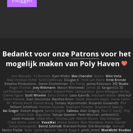
Inloggen
Bedankt voor onze
Patrons
voor het
mogelijk maken van Poly Haven
Joni Mercado
S J Bennett
Ryan Wiebe
Max Chandler
Anton
Mike Verta
Max Christian Pohle
Scott DeWoody
Douglas K.
Yorik van Havre
Ernst Bronde
BetaFive Productions - Daren Dochterman
Eric Perley
James Robinson
I/O Studio
Roger Thomas
Joey Wittmann
Marcin Wiśniewski
James
JS
KangaroOz 3D
Leif Pedersen
Tomasz Muszyński
Roberd Palm
Lampantino
Javier Meseguer de Paz
Charles Tigner
Scott Wheeler
Eelco Dolstra
Lasse Kjønnås
Viduttam Katkar
chris huf
David Pekarek
Evan Seccombe
Manfred Knorr
PaulR
Malcolm Dwyer
Derek Carlin
RF
Wendy Ward
Fianna Wong
Tomasz Wyszolmirski
Riccardo Giovanetti
fr54
William Schilthuis
Herman Idzerda
Stephane Toraldo
Stephen D Swaney
Kai Gregor
Robert Angone
James Rogers
Calinou
Alan Gregory
Paul O' Grady
Phyl
Luthien Dulk
Miguelaxa
Takuya Sawatari
Peter Moonen
ambientCG
xavier moscoso
Vedat Afuzi
Thomas Lisle
Warren Moore
Zaq Schlanger
Chase Stone
Conicer
VoxelKei
Mikkel Nielsen
Nico Wardakas
Frank Grande
Denys Holovyanko
Bernd Schmidt
Brendon Porter
Erik Brundidge
Samuel
Martin Pražák
Sofia
Cyrille Maurice
Patrick Nugent
penti_mmd
Mondlicht Studios