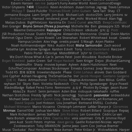
Esbern Hansen
ran nie
Justper's Furry Avatar World
Kevin LomondDesign
Victor Ghyssens
749R
CGautos
Kevin Anderson
dusan tomas
Jegregg
Travis Lemieux
Philipp T
David Pulcifer
Thomas Elliott
John Gutwin
Sara Tarr
Shay
CT
Jermaine Bouyea
Liam Smyth
Jim Bob
Michael Loh
doctor25th
Larry Jenkins
sv
Andrew Lamb
Hamad
rendered_pixel
der_mihi
Worked Wood
Alan Figg
Matias Dubos
BigWhiteLion
Karolina En
David Curiel
alec1025
BeepCodeMusic
Ben Granger
Bruno Simon (Three.js Journey)
Michelle Ma
Ben
glassapple 325
Woof
Maxime Detournière
Rayscaper
Chris Dickson
idkdude
성익 김
Piotr
JSR Production house
Dustin Pettegrew
Alessandro Mennonna
Onalist
Devin Martin
Mehmet Oguz Derin
Quinn Kowitt
Lee Stranahan
Robert Whitehead
kocat
Grawlix
Hampus Linden
Alex Vega
orestis picard
S Waugh
Arjen Plakke
Noah Kollmannsberger
Niko
Austin Root
Misha Samorodin
Zach wood
Tabatha Lyn
Andrew Sprague
Karsten Eckelt
Tony
VolkEnVaderland
Raizzer47
Pablo Portal
Viktoriya
MisterBKWolf
שי יעקוב
DerHitsch
We Don't Know What A Car Is
James Patel
Joeri Woudstra
Rochelle Bricker
Bojan Rončević
Justin Green
Sof
Hope Hackett
Sven Kröger
Dejvo
JRichardGaming
fatalmuffin
Sharp
movies byevan
Ayleen
Adam Hutchinson
Neet
EchoTheComposer
Andreas Stockmayer
Ernesto Gomez
Joep Meindertsma
Todd KS
景琦 张景琦
trowelandspade
Phase
Colin Lohaus
atoves
Dan Goddard
Loo Cypher
Adrian Haugseng
TheSmallGacha
trvr
Jacob Hooper
Gaetano Gargano
민희 이
Flavio
Artmachiner
Remy Ponso
Magnús Antonsson
Ben Milius
Griffin
rayhaan.3d
Skyro
Rain
Violetta Radkevich
Chris
Philip Spiessberger
Bryce Powell
BladedBadge
Rafael Perez-Torro
Nemnomi
おるす
Photini By Design
Jason Buier
AblazZe
Rom1
Serin Jameson
Aden Bise
nobuyuki takahashi
ruffles
Nathan Stoltzfoos
Freddy Sghetti
Nick Jainschigg
Siyouardi
passivestar
sirdeadduke
Michael Sasse
Jackson Quinn Gray
Steve Teeps
Romanov_art Romanov_art
David Sopala
Joel Hobson
Lou Jonathan
Bertrand RIVEILL
Cocheta
Michael Witmann
Marco Vizcaino
Christoph Letmaier
LaMar Sharpe Jr
Gbromios
Minmax
Daniel1060
Joshua Van-Male
Steve Mitas
Robert Billard
Scopique
Repsaj
Mark Richardson
James Stafford
Jim Rodney
Len Govednik
Cédric Le van
Nate Borsch
alessandro Citro
Osamu Abe
vera usselman
Orly R
Jimmie Floyd
Jake Aust
Scott Peters
mytrixx
dave garcia
Gaëlle Robardet-Nicolas
wymo
Zoidrawzaton
Toby SWANSON
Jaime Jasso
Liam Cox
Joshua Bramer
Mucai 'Daduska'
Paul Henderson
Nisse Axman
Peter Križan Jr.
WidowMakes
Harper