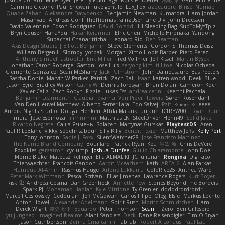
Joshua Conard
Mike Dyer
Jeremy Fukunaga
Rockie Hoerter
鸿彬 邱
Gabriel Brenne
Carmine Ciccone
Paul Shewan
luke gentile
Lux_Fox
azbeaupre
Binsei Numao
Quade Zaban
Aleksandra Davydenko
Benjamin Newman
Kumatora
Liam Jordan
Masanyao
Andreas Gohl
TheThomasTrainzUser
Line Ulv
John Dreessen
David Valentine
Edson Rodriguez
Dávid Borsodi
Lil Sleeping Bag
SubToMyYTplz
Bryn Couser
HanaYou
Hakar Kerarmor
Elric Chen
Michelle Hironaka
Yandong
Supachai Chanarittichai
Leonard Rio
Ben Seaman
Axis Design Studio | Elliott Benjamin
Steve Clements
Gordon S
Thomas Deisz
William Bergen II
Slompy
yotpak
Morgan
Ximo Llopis Barber
Piero Perez
Anthony Simuel
astroblur
Erik Miller
Fred Vollmer
Jeff Kissel
Martin Býšek
Jonathan Caron-Roberge
Gaston
Jose Luis
seryong kim
till toe
Nicolas Ocheda
Clemente Gonzalez
Sean McSharry
Jack Palmstrom
John Daineusaure
Bas Peeters
Sascha Donie
Marvin W Parker
Patrick
Zach Ball
Isaac
katren wood
Deek_Blue
Jason Eyre
Bradley Wilson
Cathy W
Dennis Torosyan
Brian Dolan
Cameron Koch
Xavier Caliz
Zach Robyn
Fizzle
Lukas Ess
andrea cerini
Keerthi Pachala
Benjamin Learmonth
Claudia Toyama
Von Piper Flowers
Søren Rosendahl
Van Den Heuvel Matthew
Alberto Ferrer Lara
Edo Salvej
Pzit
✧ 𝔪𝔞𝔯𝔦 ✧
eeee
Aurora Nights Studio
Dougal Henken
Attila Malarik
uujann
D1REW00F
Ryan Dunn
mura
Jose Espinoza
iiiimmmm
Matthias LN
SteelDriver
Henri49
Solid Jake
Ricardo Negrete
Саша Ячмень
Solacen
Martynas Gurskas
PlaytestDS
Aren
Paul R LeBlanc
vikky
sepehr sabour
Silly Killy
Benoît Texier
Matthew Jeffs
Kelly Port
Tony Johnson
Sadie J. Foxx
SilentWatcher28
Jose Francisco Martinez
The Name Brand Company
Bouillard
Patrick Ryan
Keu
皓欽 涂
Chris DeVere
Foxokles
garzatron
cyclump
Joshua Dunfee
Giulio Chiaramonte
John Doe
Mornè Blake
Mateusz Relinger
Elia ALMALIKI
JC
uiiunan
Rongina
DigiTaco
Thierwaechter
Francois Gandon
Aaron Mceachern
kath
AREA 6
Alan Farkas
Humoud Al-Amiri
Rasmus Hauge
Arlene Lukkarila
ColdRice25
Anthea Ward
Peter Mark Wittmann
Pascal Scrivani
Elias Jimenez
Lawrence Rogers
Kurt Boyer
Risk 📀
Andreea Cosma
Dan Greenheck
Annette Pew
Stories Beyond The Borders
Spark PJ
Mohamad Hadlah
Kyle Mitrione
Ty Grenier
dddddrdrdrdrdr
Marcell Ceslowsky
Cedoulain
Jeff McGowan
Carlos Filipe
Oleg
Elsie
Markus Löchte
Anton Howell
Alexander Adelmann
Spirit-Rush
Moritz Schmidtchen
Liam
Derek Wight
幸史 松下
Eduardo
Peter Thomson
Sean T
Zero
Ben Gillespie
yuijung seo
Imagined Realms
Alani Sanders
Deck
Dane Reisenbigler
Tim O'Bryan
Jason Cuthbertson
Zerina Cmajcanin
FabFab
Robert A Lohaus
Paul Lau