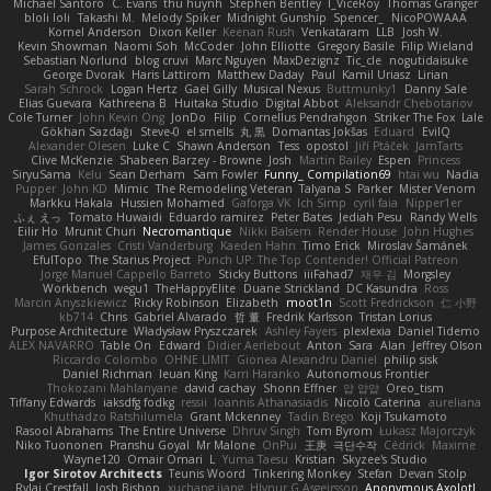
Michael Santoro
C. Evans
thu huynh
Stephen Bentley
I_ViceRoy
Thomas Granger
bloli loli
Takashi M.
Melody Spiker
Midnight Gunship
Spencer_
NicoPOWAAA
Kornel Anderson
Dixon Keller
Keenan Rush
Venkataram
LLB
Josh W.
Kevin Showman
Naomi Soh
McCoder
John Elliotte
Gregory Basile
Filip Wieland
Sebastian Norlund
blog cruvi
Marc Nguyen
MaxDezignz
Tic_cle
nogutidaisuke
George Dvorak
Haris Lattirom
Matthew Daday
Paul
Kamil Uriasz
Lirian
Sarah Schrock
Logan Hertz
Gaël Gilly
Musical Nexus
Buttmunky1
Danny Sale
Elias Guevara
Kathreena B
Huitaka Studio
Digital Abbot
Aleksandr Chebotariov
Cole Turner
John Kevin Ong
JonDo
Filip
Cornellus Pendrahgon
Striker The Fox
Lale
Gökhan Sazdağı
Steve-0
el smells
丸 黒
Domantas Jokšas
Eduard
EvilQ
Alexander Olesen
Luke C
Shawn Anderson
Tess
opostol
Jiří Ptáček
JamTarts
Clive McKenzie
Shabeen Barzey - Browne
Josh
Martin Bailey
Espen
Princess
SiryuSama
Kelu
Sean Derham
Sam Fowler
Funny_ Compilation69
htai wu
Nadia
Pupper
John KD
Mimic
The Remodeling Veteran
Talyana S
Parker
Mister Venom
Markku Hakala
Hussien Mohamed
Gaforga VK
Ich Simp
cyril faia
Nipper1er
ふぇ えっ
Tomato Huwaidi
Eduardo ramirez
Peter Bates
Jediah Pesu
Randy Wells
Eilir Ho
Mrunit Churi
Necromantique
Nikki Balsem
Render House
John Hughes
James Gonzales
Cristi Vanderburg
Kaeden Hahn
Timo Erick
Miroslav Šamánek
EfulTopo
The Starius Project
Punch UP: The Top Contender! Official Patreon
Jorge Manuel Cappello Barreto
Sticky Buttons
iiiFahad7
재우 김
Morgsley
Workbench
wegu1
TheHappyElite
Duane Strickland
DC Kasundra
Ross
Marcin Anyszkiewicz
Ricky Robinson
Elizabeth
moot1n
Scott Fredrickson
仁 小野
kb714
Chris
Gabriel Alvarado
哲 董
Fredrik Karlsson
Tristan Lorius
Purpose Architecture
Władysław Pryszczarek
Ashley Fayers
plexlexia
Daniel Tidemo
ALEX NAVARRO
Table On
Edward
Didier Aerlebout
Anton
Sara
Alan
Jeffrey Olson
Riccardo Colombo
OHNE LIMIT
Gionea Alexandru Daniel
philip sisk
Daniel Richman
Ieuan King
Karri Haranko
Autonomous Frontier
Thokozani Mahlanyane
david cachay
Shonn Effner
얍 얍얍
Oreo_tism
Tiffany Edwards
iaksdfg fodkg
ressii
Ioannis Athanasiadis
Nicolò Caterina
aureliana
Khuthadzo Ratshilumela
Grant Mckenney
Tadin Brego
Koji Tsukamoto
Rasool Abrahams
The Entire Universe
Dhruv Singh
Tom Byrom
Łukasz Majorczyk
Niko Tuononen
Pranshu Goyal
Mr Malone
OnPui
王庚
극단수작
Cédrick
Maxime
Wayne120
Omair Omari
L
Yuma Taesu
Kristian
Skyzee's Studio
Igor Sirotov Architects
Teunis Woord
Tinkering Monkey
Stefan
Devan Stolp
Rylai Crestfall
Josh Bishop
xuchang jiang
Hlynur G Asgeirsson
Anonymous Axolotl