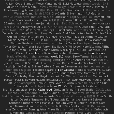
Kaitlyn Matchem
SBS
Chance K
Mistral Chronicles
cael mckinney
Jakey Floofle
Allison Cope
Brandon Morse
Vanta
ns103
Luigi Macaluso
simen stroek
19:48
Yu xin Ye
Adam Moore
Pascal Creative Design
Kelvin Yim
Yaroslav Leschenko
AI videomaking
Moon
正和 綱嶋
David KALFON
Dmitry Vinnik
Katti
keilyn nuñez
Wenxin Huang
Sarah BADJI
GrayDarth
Eli Herrington
ALP Gauna
manuel chiocchetta
ThatRamenDude
CluelessArt
Cергей Лозенко
Emmett Peck
Stefan Scotzniovsky
Hieu Tran
新之助 佐々木
Armin Bauer
Konrad Wantrych
E Barrios
Jack Malone
Harry Jumaidi
에이지
Eylül Solakoğlu
my moon, your stars
Jarod
Dinki
Alexey Vaitvud
Udi
Yurii Antonyuk
estuine
Queen Sitra
Fy Hy
Jack
Jacob Mars
Shaquita Puckett
Danning Lu
LunaLoutre
Andre Olivier
Andrew Rhyne
Dane Sands
Jdnbyd
William Parry
Zak Jarvis
Axel Allstar
vito schaniel
Ashley Cline
CHERRII
Tryvon Pittman
Heli Aldridge
jerry biggs jr
JakkeN
Anthony Castillo
Nikolai Strelioff
RYDBRG PHOTOGRAPHY
Yogev Levy
Abdullah Alshammari
Thomas Steele
Alicia Zimmermann
Patrick Zulke
Fran Aspen
Freyka V
Taylor Gonzalez
Trevor Seitz
Aaron
Eva Eoska V
Williscool
Here4StuffAndAllThat
Zoltán Simon
Londolan
Cedric Wurm
Max King
CucuZulu
Radosław Bela
Loris Olivier
Erwin Heyms
Rafael Santisteban Baumgartner
Fenrir Fawkes
MaddieMooMoon
shuhao wang
WorldBLD
Artet
Drew Tanner
Navid Eshaq
Aubin Nicoleau
Blandine Ducrocq
JewelEyed
ANDY
Anton Friedman
時里ZYC
Joe Stadnik
Brett Schmidt
Adam Derenne
Daniel Vera Morales
Mattias Eriksson
le-cds
Jamie Oakley
Shihan Barbee
Brenden Cameron
Jay Hart
Lourens Lessing
Dominique Fitzgerald
Federico Bagarolo
Eon Valterra
NeckbeardLover445
Lucian
cooshy
Toms Seglins
Fuller Pendleton
Eduard Marsinyac
Matthew J Clarke
Danny Dimbleby
Thomas Lloyd
clenhart
Ben Wilson
minkis kim
Manenblack
Martten Maasik
Edward Maxym
BetterAsBad _
RO
SwunkusSwede
hauke lienau
HAR
valsekamerplant
Cemile Høyer
Viviane Souza
Meredith Jones
Van Gun
Brittany Martin
Robyn Roach
Kai Wu
Carr Simpson
Mike Galland
Brian Eichenberger
Syl Pu
Kevin Jeryd
Christian Tennant
SporkSkaffel
Zac Zabawa
Junzhe Zhu
nate arnold
Flynn Duniho
Pietro Piemontese
Ronnie Barnett
Todd Bennion
SpacePuffle
Tristan Fogle
Spec
Peter G
rayryeng
鸝瑩 魏
Craig Smith
fatcat
Daisuke Nagasawa
Bruf4
Anastasia Komaritska
Laurent Belcour
Kenneth Simmons
Amir Mansour
Joaquim Vergara
Lizbeth
Dakota Klatt
Bryn Morrison-Elliott
Mana
Simeon Milkov Velchevsky
Camille De Bastiani
Jenya Zenchenko
Burning Astral
Three Hats
Jamonidas
Soul Evans
Carlos Javier
Silverelitist
Dane Bucao
Salomé Lagarde
Patricio Torres
Clara Truchsess