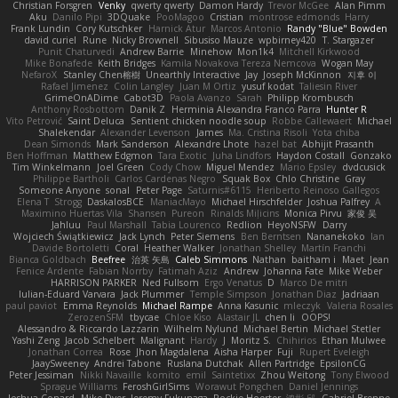
Christian Forsgren
Venky
qwerty qwerty
Damon Hardy
Trevor McGee
Alan Pimm
Aku
Danilo Pipi
3DQuake
PooMagoo
Cristian
montrose edmonds
Harry
Frank Lundin
Cory Kutschker
Harnick Atur
Marcos Antonio
Randy "Blue" Bowden
david curiel
Rune
Nicky Brownell
Sibusiso Mauze
wpbirney420
T. Stargazer
Punit Chaturvedi
Andrew Barrie
Minehow
Mon1k4
Mitchell Kirkwood
Mike Bonafede
Keith Bridges
Kamila Novakova Tereza Nemcova
Wogan May
NefaroX
Stanley Chen榕樹
Unearthly Interactive
Jay
Joseph McKinnon
지후 이
Rafael Jimenez
Colin Langley
Juan M Ortiz
yusuf kodat
Taliesin River
GrimeOnADime
Cabot3D
Paola Avanzo
Sarah
Philipp Krombusch
Anthony Rosbottom
Danik Z
Herminia Alexandra Franco Parra
Hunter R
Vito Petrović
Saint Deluca
Sentient chicken noodle soup
Robbe Callewaert
Michael
Shalekendar
Alexander Levenson
James
Ma. Cristina Risoli
Yota chiba
Dean Simonds
Mark Sanderson
Alexandre Lhote
hazel bat
Abhijit Prasanth
Ben Hoffman
Matthew Edgmon
Tara Exotic
Juha Lindfors
Haydon Costall
Gonzako
Tim Winkelmann
Joel Green
Cody Chow
Miguel Mendez
Mario Epsley
dvdcusick
Philippe Bartholi
Carlos Cardenas Negro
Squak Box
Chlo Christine
Gray
Someone Anyone
sonal
Peter Page
Saturnis#6115
Heriberto Reinoso Gallegos
Elena T
Strogg
DaskalosBCE
ManiacMayo
Michael Hirschfelder
Joshua Palfrey
A
Maximino Huertas Vila
Shansen
Pureon
Rinalds Miļicins
Monica Pirvu
家俊 吴
Jahluu
Paul Marshall
Tabia Lourenco
Redlion
HeyoNSFW
Darry
Wojciech Świątkiewicz
Jack Lynch
Peter Siemens
Ben Berntsen
Nananekoko
Ian
Davide Bortoletti
Coral
Heather Walker
Jonathan Shelley
Martín Franchi
Bianca Goldbach
Beefree
治英 矢島
Caleb Simmons
Nathan
baitham i
Maet
Jean
Fenice Ardente
Fabian Norrby
Fatimah Aziz
Andrew
Johanna Fate
Mike Weber
HARRISON PARKER
Ned Fullsom
Ergo Venatus
D
Marco De mitri
Iulian-Eduard Varvara
Jack Plummer
Temple Simpson
Jonathan Diaz
Jadriaan
paul paviot
Emma Reynolds
Michael Rampe
Anna Kasunic
mleczyk
Valeria Rosales
ZerozenSFM
tbycae
Chloe Kiso
Alastair JL
chen li
OOPS!
Alessandro & Riccardo Lazzarin
Wilhelm Nylund
Michael Bertin
Michael Stetler
Yashi Zeng
Jacob Schelbert
Malignant
Hardy
J
Moritz S.
Chihirios
Ethan Mulwee
Jonathan Correa
Rose
Jhon Magdalena
Aisha Harper
Fuji
Rupert Eveleigh
JaaySweeney
Andrei Tabone
Ruslana Dutchak
Allen Partridge
EpsilonCG
Peter Jessiman
Nikki Navaille
komito
emil
Saintetixx
Zhou Weitong
Tony Elwood
Sprague Williams
FeroshGirlSims
Worawut Pongchen
Daniel Jennings