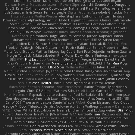
Kristinn Sturluson
Marianne Andersen
Rodrigo Silva
adelaide begalli
Duncan Hewitt
Mattias Lundstrom
Rowan Gipe
coshichi
Sounds And Dungeons
Eric G
Karen Collins
Joseph Krzywoszyja
Nathanaël Platz
FlameTop
AshenBone
Josh Strawder
Inês Sousa
Fennec
gaggle
Digital Prophet
Vsevolods Gniteckis
Mark
Tristan Voulelis
Walter Weaver
Alex Stephens
Luthonium Virtual Heritage
Илья Снопков
Alphaology
Arthur
Moto Designshop
Sandra
Classical Salamander
Stefan Plösser
Julian Rai Anwor
Mythical X Customs
Harrison Gafford
nost
Hemen Galal
GonzoNole
Zineb mounfik
damageg
George
Tony Li
For Got U
Canun
Juuso Pohjola
Gerardo Quiros Sanchez
Samuel Benning
piggy chop
Nathanaël
jan moudry
Jorge Panduro Santana
Jordan
Raphael Dahan
Muhammad
oominx
Nicola Baribeau
gavin poss
宣臣 紀
Adam Knight
Jeshire Kiten Katt
Samuel Bidne
Lisa
toomanydans
Jack saksik
Arianna Mex
Brooklen Ashleigh
Oliver Cretton
kiki
Patrick Balthrop
Simon Probert
micheal
Mortal Void Studios
Mathias Kirkeby
Jay Court
Bart Paul Dujardin
Anilene Gassner
Holger Tollbäck
Nikita Lebedev
Filip Morys
Doxy
Michel Kinfoussia
lewdgazer
川頁 可可
First Last
Bob Anderson
Ofek Chen
Keegan Moore
David French
Alex Pehotin
Michael R
Sai
Maya Enderland
Sxcret
WILLIAM HTAY
Misa Vlogs
Philipp Lehmann
bob
Elliot Sloss
William Peart
Effex Talon
Lukatonny
NautiluStudios
Chanakya
Jay Lane
Nicolas Fossard
Владислав Жуковський
Raje
Daviid Enzo
Carl-Simon Sahlin
Toby Watson
אלמוג
Andrei Barsan
Dylan Scruggs
Trul Trulsen
Maria Diavolova
Ian Brennan
なのは
Vincent Gates
Jakub Hasanov
Ivan R
Michael Keutel
Ishika
Coast Light Media
Hiromi Uematsu
Marco Scala Bertolin
Antonio
NocturnalKestrel
Markus Trappe
Tyler Nichols
penguin
Chris
D3 Anima
Matthew Schultz
Ali Jaafar
Cameron A Miele
Илья Несенюк
Reperak
alberto echavarria
Rod Barksdale
M M
Martin Kempster
Somebodyoncetoldme
Josh Laxen
Oliver Danielsen
Alex Duncan
silas 2534455
Carro1001
Thomas Anderson
Daniel Wilson
RAfort
Owen Maynard
Nico Cloud
George M. Dyck
Thbatcos
Dmytro Volovnenko
Stina Walberg
Cosmas A Demetriou
ענבר פז
Clem White
DeboxMojave
Meene Lindner
Vincent Ludwig Kiefner
BF2 _Pilot
Robert
Brian Racer
Ian Watts
JGWentworth877
Gan3e46
Jean
Dazzworks3d
Kilian
D. J.
Ahmed.ashii092112 ahmed092112
E. Belliveau
wesleyCrowbar
Vibralizer
Dominic Blake
Goglomo
takoslvt
Renn Exev
Musa muturi
Ducksink
Joshua Kendrick
Daniel Arendzen
Bang1324
Nekom Glew
Amako Izumi
jeffox09
Caro
Brennan Rafters
NewbieDot
iz o
Kay-S
Zee MacDonald
Antonio Gasca-Alvarez
Jacob Dillon
Joe Chabot
morgan monroe
Nader Hassan