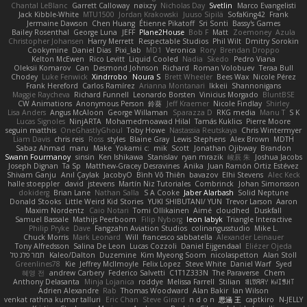
Chantal LeBlanc
Garrett Calloway
nøixzy
Nicholas Day
Svetlin
Marco Evangelisti
Jack Kibble-White
MTU1500
Jordan Krakowski
Juuso Sipilä
SofaKing42
Frank
Jermaine Dawson
Chen Huang
Étienne Pikatoff
Sri Sonti
Bassy's Games
Bailey Rosenthal
George Luna
JEFF
Plane2House
Bob F
Matt
Zoemoney
Azula
Christopher Johansen
Harry Merrett
Respectable Studios
Phil Wilt
Dmitry Sorokin
Cookymine
Daniel Dias
Pixi_lab
MD1
Veronica
Rory
Brendan Droppo
Kelton McEwen
Rico Levitt
Liquid Cooled
Nadia
Skedo
Pedro Viana
Oleksii Komarov
Can
Desmond Johnson
Richard
Roman Volobuev
Teraa Bull
Chodey
Luke Fenwick
Xindrrobo
Noura S
Brett Wheeler
Bees Wax
Nicole Pérez
Frank Hereford
Carlos Ramírez
Arianna Montanari
Ikkeii
Shannonigans
Maggie Raycheva
Richard Funnell
Leonardo Borsten
Vinicius Morgado
BluntBSE
CW Animations
Anonymous Person
鈴葵
Jeff Kraemer
Nicole Findlay
Shirley
Lisa Anders
Angus McAloon
George Willaman
Sparazza D
RKG media
Manu T
S K
Lucas Signoles
NinjARTA
Mohamedmoawad Hilal
Tamás Kuklics
Pierre Moore
seguin matthis
OneGhastlyGhoul
Toby Howe
Nastassia Reutskaya
Chris Wintermyer
Liam Davis
chris reis
Ross
styles
Blaine Gray
Lewis Stephens
Alex Brown
MDTH
Sabaz Ahmad
maru
Make
Yokami c:
mik
Scott
Jonathan Ojibway
Brandon
Swann Fourmanoy
sinsin
Ken Ishikawa
Stanislav
ryan mrazik
峻辰 朱
Joshua Jacobs
Joseph Dignan
Ta Sp
Matthew-Gracey Desravines
Anika
Juan Ramón Ortiz Estévez
Shivam Ganju
Anıl Çaylak
JacobyO
Bình Võ Thiên
bavazov
Elhi Stevens
Alec Keck
halle stoeppler
david
jstevens
Martín Niz Tutoriales
Combrinck
Johan Simonsson
dokiderg
Brian Lane
Nathan Salla
S A Cooke
Jaber Alarbash
Solid Neptune
Donald Stooks
Little Weird Kid Stories
YUKI SHIBUTANI/ YUN
Trevor Larson
Aaron
Maxim Nordentz
Caio Notari
Tomi Ollikainen
Aimé
cloudhed
Duskfall
Samuel Bassale
Mathijs Peerboom
Filip Nyborg
leon labyk
Triangle Interactive
Philip Pryke
Dave
Fangzahn Aviation Studios
colinangusstudio
Mike L.
Chuck Morris
Mark Leonard
Will
francesco sabbatella
Alexander Leinauer
Tony Alfredsson
Salina De Leon
Lucas Cozzoli
Daniel Eijgendaal
Eliézer Ojeda
תמר פלג טל
Kaleo/Dalton
Duzemine
Kim Myeong Soom
nicolaspetton
Alan Stoll
Greenlines78
Kie
Jeffrey McIlmoyle
Felix Lopez
Steve White
Daniel Warf
Syed
혜영 전
andrew Carbery
Federico Salvetti
C1T1Z333N
The Paraverse
Chem
Anthony Delasanta
Minja Lojanica
roddye
Melissa Farrell
Stilian
ꌃ꒒ꀎꋪꋪꌩ ꀘꈤꀤꁅꃅ꓄
Adrien Alexandre
Rab
Thomas Woodward
Alan Bakir
Ian Wilson
venkat rathna kumar talluri
Eric Chan
Steve Girard
n d o n
思涵 王
captkiro
N-JELLY