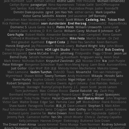
Jack Humbert
Gun
Arman Sernaz
Atdhe Gashi
Petr Hloušek
Michael Fernandez
Caitlyn Byrne
paragsatyal
Nino Kapetanovic
Tobias Gallé
SonOfPorcupine
Leo Santos
Rob Waller
Michael Porter
Puzzlebox Props
Justin
honda78
Dimitri Diakopoulos
zgred
Jen Hao Yeh
esther carney
Mark Lopatka
Victor Gama Sabbithi
Alexlee
Jed Laurance
Jeff Barnaby
Johnathan Alan Vanderpool
Oliver Hotz
Scott Wilson
Cadalog, Inc.
Tobias Rösli
Rick Palmer
Neal Huston
sean dunderdale
Erel Herzog
OroborosNZ
RaptorBricks
Domenic S
Laura Ganis
Ike Li
Pietro Ponti
William Unsworth
Lorie Loeb
Fabrice Zaini
Andrew_D
R.H. García
William Carey
Michael B Johnson
G.P
Goro Fujita
Robert Wallis
Alexander Bachvarov
Evan Campbell
Rene Gansen
Clifford A Worsham
Fábio De Carvalho
Mike Festa
Martin Banak - Dr Zed
fred gissubel
Ayetheist
Edgard Costa
JJ
Pere Pau Sancho
Kevin Barnum
Henrik Berglund
Jay Piboontum
Patrick Lowry
Richard Wright
kiky
John Moon
Francis Boyle
Devin Harris
HDR Light Studio
Peter Baintner
Da5id
Bob Dowling
Daniel Fitzgerald
Dana McCabe
Miket
jehrmaig
f1rstpers0n
Peggy O'Brien
Jason Lai
Bernd Dully
Satoshi Yamasaki
Doug Auerbach
fengquan wang
Aeon Soul
Mark Krenz
Nicholas Rubin
Krzysztof Zwolinski
JG3
Nicolas Côté
V-o
Josh Purple
Peter Rittinger
Benjamin Schechter
Ryan Won-Meng Apuy
Liam Beck
AuroranFilms
Just Gollor
Glyn Wolf
亮作 淡波
Melody Helen MacFarlane
Makoto Izawa
Marc Lemoine
Vadim Turchin
Odin3D
Travis
Moiarte3d
Tim van Helsdingen
WyrmHead
Shawn Miller
Tawny Tomsen
Andy Hickmott
Mikayla
Hiroshi Saito
Steve Hurley
Sophie Gilbert
Grische
Nigel Hillyer
Art of 3D Rendering
Robert Simpson
Nizzero
Ritchie Owens
Agon Ushaku
Zisis Psalidas
Nelson C
Matthias
Stareagle
BunnyCyclops Bunny
J.C.
Jason Scott
Jacob Larson
Tom Jachmann
Max
Cristian Rocco
Daniel Raboldt
ray
Zach Hoy
Bernhard Hoffmann
Will Hattingh
Perard-Gayot
Bryan C
Bojan Spasojevic
Alan Camerer
Toby Yoda
Thater
Hazel Quantock
Neil Blakey-Milner
John Wagman
Victor Gan
Walter Bosse
Edgar San
Pamela Case
Jeff
Modicolitor
Frank Riccobono
Shaw Kaake
Panagiotis Tourlas
果冻_JS
Dave Liewald
Stephan S
Matt Allen
Paul Schicketanz
Norimichi Sano
DGagster
Matt Griffey
Ian Hubert
Linda Robbins
Richard Lyons
Joanne Tai
Mahe Dewan
Finn Bear
Ivan Sepulveda
Gabor Z
Jeremy Park
Cameron Keffer
Yan Shi
Ulrich Woehr
Chris Li
Zachary Capalbo
Kelly Johnson
Hannes Dreyer
Elektrospy
Buttered Side Down
The Dread Vixen Alinsa
Laura Kimmel
Timo Muraja
Tom Norman
Rodney Schmidt
Arioch Snowpaw
Catface Meowmers
gardeninn thomas
Istvan Kozma
QuesoGr7