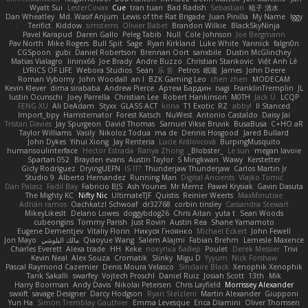
Wyatt Sui
LesterCovax
Cue
tran tuan
Bad Radish
Sebastian
暁子 清水
Dan Wheatley
Md. Wasif Anjum
Lewis of the Rat Brigade
Juan Pinilla
My Name
Iggy
Terifict
Kiddow
simsterns
Olivier Babet
Brandon Wilkie
BlackSkyNinja
Pavel Karapud
Daren Gallo
Peleg Tabib
Null
Cole Johnson
Joe Bergmann
Pav North
Mike Rogers
Bull Spit
Sage
Ryan Kirkland
Luke White
Yannick
falgn0n
CGSpoon
gubi
Daniel Robertson
Brennan Oort
sanxbile
Dustin McGlinchey
Matias Vialagro
lininx66
Joe Brady
Andre Buzzo
Christian Stankovic
Việt Anh Lê
LYRICS OF LIFE
Webora Studios
Sean
乐 音
Petros
眠瓏
James
John Deere
Roman Vyborny
John Woodall
an l
BZK Gaming Leo
chen zhen
MODECAM
Kevin Klever
dima sirababa
Andrew Pierce
Артем Бардин
nagi
FranklinTremplin
JL
Iustin Ocunschi
Joey Parrella
Christian Lee
Robert Hankinson
M0TH
Jack Ü
LCQP
FENG XU
Ali DeAdam
Styxx
GLASS ACT
kona
T1 Exotic
RZ
abby!
ll Stanced
Import_bpy
Hamsternator
Forest Katsch
NuWest
Antonio Castaldo
Daisy Jai
Tristan Davies
Jay Spurgeon
David Thomas
Samuel Vikse Bruvik
BusaBusa
C+HO aR
Taylor Williams
Vasily
Nikoloz Todua
ma de
Dennis Hosgood
Jared Bullard
John Dykes
Yihui Xiong
Jay Renteria
Lucie Královcová
BurpingMusquito
humansoulinterface
Hector Estrada
Ranya Zhong
_Blobster_
Le sun
megan lavoie
Spartan 052
Brayden evans
Austin Taylor
S Mingkwan
Wawy
Kerstetter
Gicly Rodríguez
DryingUEFN
IS IT?
Thunderjaw Thunderjaw
Carlos Martin Jr
Studio 9
Alberto Hernandez
Running Man
Digital Ancients
Vlajko Tomić
Dan Palasz
Fadil Bay
Fabricio BJS
Ash Younes
Mr Memz
Paweł Krysiak
Gavin Dasuta
The Mighty KC
Nifty Nic
UltimateTJF
Quistis
Reinier Weerts
MaxMinutiae
Adrián ramos
Oachkatzl Schwoaf
dr32768
corbin tinsley
Cassandra Stewart
MikeyLikesIt
Delano Lowes
doggybdog26
Chris Aitan
yuta t
Sean Woods
cubeorigins
Tommy Parish
Just Rovin
Austin Rea
Shane Yamamoto
Eugene Dementjev
Vitaliy Florin
Никуся Гноянко
Michael Eckert
John Fewell
Jon Mayo
مالك البلوشي
Qiaoyue Wang
Salem Alajmi
Fabian Brehm
Lemesle Maxence
Charles Everett
Alexa trade
HH
Keke
покупка байер
Poulet
Derek Messier
Trivi
Kevin Neal
Alex Souza
Cromatik
Slinky
Migu D
Yyyum
Nick Forshaw
Pascal Raymond Cazemier
Denis Moura Velasco
Sinclaire Black
Xenophik Xenophik
Tarik Sakalli
swarfey
Vojtech Proschl
Daniel Ruiz
Josiah Scott
13th
Mik
Harry Boorman
Andy Davis
Nikolai Petersen
Chris Layfield
Morrissey Alexander
swxift
savage Designer
Darcy Hodgson
Ryan Stelzleni
Martin Alexander
Giupponi
Yun Ha
Simon Tremblay Gauthier
Emma Levesque
Erica Dlamini
Oliver Thomsen