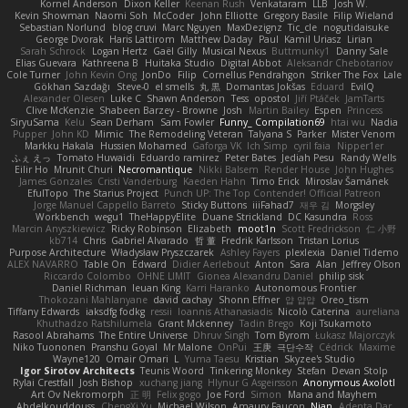
Kornel Anderson
Dixon Keller
Keenan Rush
Venkataram
LLB
Josh W.
Kevin Showman
Naomi Soh
McCoder
John Elliotte
Gregory Basile
Filip Wieland
Sebastian Norlund
blog cruvi
Marc Nguyen
MaxDezignz
Tic_cle
nogutidaisuke
George Dvorak
Haris Lattirom
Matthew Daday
Paul
Kamil Uriasz
Lirian
Sarah Schrock
Logan Hertz
Gaël Gilly
Musical Nexus
Buttmunky1
Danny Sale
Elias Guevara
Kathreena B
Huitaka Studio
Digital Abbot
Aleksandr Chebotariov
Cole Turner
John Kevin Ong
JonDo
Filip
Cornellus Pendrahgon
Striker The Fox
Lale
Gökhan Sazdağı
Steve-0
el smells
丸 黒
Domantas Jokšas
Eduard
EvilQ
Alexander Olesen
Luke C
Shawn Anderson
Tess
opostol
Jiří Ptáček
JamTarts
Clive McKenzie
Shabeen Barzey - Browne
Josh
Martin Bailey
Espen
Princess
SiryuSama
Kelu
Sean Derham
Sam Fowler
Funny_ Compilation69
htai wu
Nadia
Pupper
John KD
Mimic
The Remodeling Veteran
Talyana S
Parker
Mister Venom
Markku Hakala
Hussien Mohamed
Gaforga VK
Ich Simp
cyril faia
Nipper1er
ふぇ えっ
Tomato Huwaidi
Eduardo ramirez
Peter Bates
Jediah Pesu
Randy Wells
Eilir Ho
Mrunit Churi
Necromantique
Nikki Balsem
Render House
John Hughes
James Gonzales
Cristi Vanderburg
Kaeden Hahn
Timo Erick
Miroslav Šamánek
EfulTopo
The Starius Project
Punch UP: The Top Contender! Official Patreon
Jorge Manuel Cappello Barreto
Sticky Buttons
iiiFahad7
재우 김
Morgsley
Workbench
wegu1
TheHappyElite
Duane Strickland
DC Kasundra
Ross
Marcin Anyszkiewicz
Ricky Robinson
Elizabeth
moot1n
Scott Fredrickson
仁 小野
kb714
Chris
Gabriel Alvarado
哲 董
Fredrik Karlsson
Tristan Lorius
Purpose Architecture
Władysław Pryszczarek
Ashley Fayers
plexlexia
Daniel Tidemo
ALEX NAVARRO
Table On
Edward
Didier Aerlebout
Anton
Sara
Alan
Jeffrey Olson
Riccardo Colombo
OHNE LIMIT
Gionea Alexandru Daniel
philip sisk
Daniel Richman
Ieuan King
Karri Haranko
Autonomous Frontier
Thokozani Mahlanyane
david cachay
Shonn Effner
얍 얍얍
Oreo_tism
Tiffany Edwards
iaksdfg fodkg
ressii
Ioannis Athanasiadis
Nicolò Caterina
aureliana
Khuthadzo Ratshilumela
Grant Mckenney
Tadin Brego
Koji Tsukamoto
Rasool Abrahams
The Entire Universe
Dhruv Singh
Tom Byrom
Łukasz Majorczyk
Niko Tuononen
Pranshu Goyal
Mr Malone
OnPui
王庚
극단수작
Cédrick
Maxime
Wayne120
Omair Omari
L
Yuma Taesu
Kristian
Skyzee's Studio
Igor Sirotov Architects
Teunis Woord
Tinkering Monkey
Stefan
Devan Stolp
Rylai Crestfall
Josh Bishop
xuchang jiang
Hlynur G Asgeirsson
Anonymous Axolotl
Art Ov Nekromorph
正 明
Felix gogo
Joe Ford
Simon
Mana and Mayhem
Abdelkouddouss
ChengXi Yu
Michael Wilson
Amaury Faucon
Njan
Adenta Dar