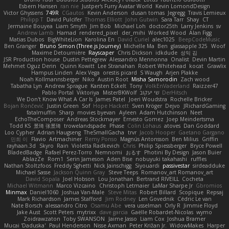
Esbern Hansen
ran nie
Justper's Furry Avatar World
Kevin LomondDesign
Victor Ghyssens
749R
CGautos
Kevin Anderson
dusan tomas
Jegregg
Travis Lemieux
Philipp T
David Pulcifer
Thomas Elliott
John Gutwin
Sara Tarr
Shay
CT
Jermaine Bouyea
Liam Smyth
Jim Bob
Michael Loh
doctor25th
Larry Jenkins
sv
Andrew Lamb
Hamad
rendered_pixel
der_mihi
Worked Wood
Alan Figg
Matias Dubos
BigWhiteLion
Karolina En
David Curiel
alec1025
BeepCodeMusic
Ben Granger
Bruno Simon (Three.js Journey)
Michelle Ma
Ben
glassapple 325
Woof
Maxime Detournière
Rayscaper
Chris Dickson
idkdude
성익 김
JSR Production house
Dustin Pettegrew
Alessandro Mennonna
Onalist
Devin Martin
Mehmet Oguz Derin
Quinn Kowitt
Lee Stranahan
Robert Whitehead
kocat
Grawlix
Hampus Linden
Alex Vega
orestis picard
S Waugh
Arjen Plakke
Noah Kollmannsberger
Niko
Austin Root
Misha Samorodin
Zach wood
Tabatha Lyn
Andrew Sprague
Karsten Eckelt
Tony
VolkEnVaderland
Raizzer47
Pablo Portal
Viktoriya
MisterBKWolf
שי יעקוב
DerHitsch
We Don't Know What A Car Is
James Patel
Joeri Woudstra
Rochelle Bricker
Bojan Rončević
Justin Green
Sof
Hope Hackett
Sven Kröger
Dejvo
JRichardGaming
fatalmuffin
Sharp
movies byevan
Ayleen
Adam Hutchinson
Neet
EchoTheComposer
Andreas Stockmayer
Ernesto Gomez
Joep Meindertsma
Todd KS
景琦 张景琦
trowelandspade
Phase
Colin Lohaus
atoves
Dan Goddard
Loo Cypher
Adrian Haugseng
TheSmallGacha
trvr
Jacob Hooper
Gaetano Gargano
민희 이
Flavio
Artmachiner
Remy Ponso
Magnús Antonsson
Ben Milius
Griffin
rayhaan.3d
Skyro
Rain
Violetta Radkevich
Chris
Philip Spiessberger
Bryce Powell
BladedBadge
Rafael Perez-Torro
Nemnomi
おるす
Photini By Design
Jason Buier
AblazZe
Rom1
Serin Jameson
Aden Bise
nobuyuki takahashi
ruffles
Nathan Stoltzfoos
Freddy Sghetti
Nick Jainschigg
Siyouardi
passivestar
sirdeadduke
Michael Sasse
Jackson Quinn Gray
Steve Teeps
Romanov_art Romanov_art
David Sopala
Joel Hobson
Lou Jonathan
Bertrand RIVEILL
Cocheta
Michael Witmann
Marco Vizcaino
Christoph Letmaier
LaMar Sharpe Jr
Gbromios
Minmax
Daniel1060
Joshua Van-Male
Steve Mitas
Robert Billard
Scopique
Repsaj
Mark Richardson
James Stafford
Jim Rodney
Len Govednik
Cédric Le van
Nate Borsch
alessandro Citro
Osamu Abe
vera usselman
Orly R
Jimmie Floyd
Jake Aust
Scott Peters
mytrixx
dave garcia
Gaëlle Robardet-Nicolas
wymo
Zoidrawzaton
Toby SWANSON
Jaime Jasso
Liam Cox
Joshua Bramer
Mucai 'Daduska'
Paul Henderson
Nisse Axman
Peter Križan Jr.
WidowMakes
Harper