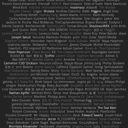
Riverin David-Alexandre
DennyB
NAN YI
Paul Gleason
Tales of Scale
Hank Kaamura
Mind Bird
robzilla
HonorableHoplite
madmacx
AlisserB
Tim Boylan
Braulio Chavez
Logan
Wutata
Andrew Osborne
Rafal
Higgins
Angel Diaz
Courtney Xenith
Francky Tang
salem shams
Alheren
Kevin Kennedy
Carlos Abraham Gutiérrez Solis
Clemente Miralles
Tyler Vaughn
Laster
Kris
Jackson N. Rocha
Paul McManus
TheCaptainAmerica
Bryant Bennett
Evelyne I
Dániel Zarándi
BenYanken69
SomeGuyBS
Tomas Kiniulis
ShadowolfVFX
John Britti
Jack Quinn
Beth
Ebi3D
RVA DEMON
Niranjan Raghu
경문 서
Flagg3D
Lonnon Foster
Rolf Frey
Lorenzo Festa
Sergei Krutihin
Kevin Roy
Peter Balicki
steve
Joseph Salud
Facundo Martinez Pintado
polo
Mila
Dewi
Matt's Media
Stephen Grimm
microdee
Hans Wegener
Mark Sullivan
theLOF
Maya Halphon
szabolcs csaszar
Stellarator
Now Eleanor
Денис Оницев
Michał Roszkowski
GearGrit - PS2 inspired 3D Platformer Action Game!
Raven Ai
Thor Davidsen
Peter Pejanović
Hope Moore
EK
The Creaky Floorboard
Beachglass Gardens
Bobbit M.
Karl
敦智 紀
Tjoffex
Levent Göçer
Szymon Kaniewski
Adrian S
Mat (M5X11)
Izabella Dębek
john
Andrew
Alexis Lazootin
Jonas Trost
Cameron 'CSD' Dickson
Maurice LeDoux
Fayçal Njoya
Jimmy Jung
Phillip Studans
준현 이
Jorn Bakker
Lloros Sarano
Caffeine Oppsum Games
Giorgi Samukashvili
Alex Tsiskarishvili
Family Rislov
Shiny
Vonda Marquez
Matt Sweda
Ben Houston
DeeEmmCee
Jim Mitchell
Hamish Gawn
DocD
Bu
Angelie
simon dewey
Alastair Johnson
Harrison Jones
Saihou
LEDAfterBurners
Roe Hughes
Simon
getzity
K.O Tsitra Eht
Brett Seipel
Liz Vermoesen
cryptic pk
PJ
quig
Allison Philips
anaptr
RenAzuma's Things
Risky_Bunny98
EndyArts
Mone Ane
James Paynter
Cole Blazevich
家維 張
Jakub Kukuryk
Kemberlyn Pegus
BOOSTED UK
Ryan Sanchez
Nathan Apffel
Mitchell Winn
Tania
Ieva Straupmane
金 康
Robert Marino
Victor De los Santos
Manfred
Philipp Jainz
Марина Ск
Dave Child
UncleJesseppe
Mike Duncan
Rene
名氏 无
Chris Priscott
Thomas Rigg
Derrick Graham
yankee (derogatory)
Overshafter
Madeleine Andersson
Nahuel Adreani
Dennis Smolek
Mythina
Noward Beast
Valerian Vardania
The Taxi Man
Robert Contreras
Azerta
HoboGod
Steve Pedler
Austyn K
PixelScribe
Double Downshift
Mr. Happy
Andrey Lebrov
sbuk
Edward Swartz
Jonah Edick
Wahrgrave
Dom Guerrera
Jazza
N_COUNTER
Artem Beitsch
Iryna Osadcha
Diran Bebekian
Caleb Slagle
Baptiste Belmudes
GrizzlyBeard
CJ
Troy
Chrisie
Morrissey Alexander
Harpbeats
charliehsy
Gregory Cook
Lulu
ExplorePolo