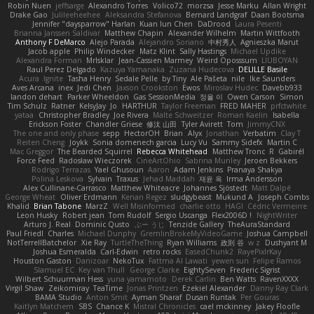
Robin Nuen
jeffsarge
Alexandro Torres
Volico72
morzsa
Jesse Marku
Allan Wright
Drake Gao
Julileeheehee
Aleksandra Stefanova
Bernard Landgraf
Daan Bootsma
Jennifer "daysparrow" Harlan
Kuan lun Chen
DaDrood
Laura Pesenti
Brianna Janssen Saldivar
Matthew Chapin
Alexander Wilhelm
Martin Wittfooth
Anthony F DeMarco
Alejo Parada
Alejandro Soriano
中村秀人
Agnieszka Marut
Jacob apple
Philip Windecker
Matz Klint
Sally Hastings
Michael Updike
Alexandra Forman
MrIsklar
Jean-Cassien Marmey
Weird Oposssum
LIUBOYAN
Raul Perez Delgado
Kazuya Yamanaka
Zuzana Hudecova
DELILLE Basile
Acura .Ignite
Tasha Henry
Sedale Pelle
by Tiny
Ale Pašeta
nile
Ike Saunders
Aves Arcana
inex
Jedi Chen
Jaxson Crookston
Ewos
Miroslav Hudec
Davebb933
landon dehart
Parker Wheeldon
Gas SessionMedia
정율 이
Owen Carson
Simon
Tim Schulz
Ratner
KelsyJay
Jo
HARTHUR
Taylor Freeman
FRED MAHER
prfctwhite
yataa
Christopher Bradley
Joe Rivera
Malte Schweitzer
Roman Kaelin
Isabella
Erickson Foster
Chandler Griese
修汰 山田
Tyler Avirett
Tom
JimmyCNX
The one and only phase
sepp
HectorOH
Brian
Alyx
Jonathan
Verbatim
Clay T
Reiten Cheng
Joykk
Sonia domenech garcia
Lucy Vu
Sammy Sidefx
Martin C
Mac Greggor
The Bearded Squirrel
Rebecca Whitehead
Matthew Tronc
R
Gabirél
Force Feed
Radosław Wieczorek
CineArtOhio
Sabrina Munley
Jeroen Bekkers
Rodrigo Terrazas
Yael Ghusoun
Aaron
Adam Jenkins
Pranaya Shakya
Polina Leskova
Sylvain
Traxus
Jehad Maddah
재윤 옥
Irma Andersson
Alex Cullinane-Carrasco
Matthew Whiteacre
Johannes Sjöstedt
Matt Dalpé
George Wheat
Oliver Erdmann
Kenan Regez
sludgybeast
Mukund A
Joseph Combs
Khalid
Brian Tabone
MarzZ
Well Misinformed
charlie otto
HAGI
Cédric Vermeirre
Leon Husky
Robert jean
Tom Rudolf
Sergio Uscanga
Flex2006D !
NightWriter
Arturo J. Real
Dominic Qusto
ぶー うじ
Tenzide Gallery
TheAuraStandard
Paul Friedl
Charles
Michael Dunphy
GremlinBrokeMyVideoGame
Joshua Campbell
NotTerrellBatchelor
Xie Ray
TurtleTheThing
Ryan Williams
政則 谷
w z
Dushyant M
Joshua Esmeralda
Carl-Edwin
retro rocks
EasedChunk2
RayePixlrKay
Houston Gaston
Danizoar
NekoTux
Fattma Al Lawati
yewen sun
Felipe Ramos
Slamuel EC
Key van Thull
George Clarke
EightySeven
Frederic Sigrist
Wilbert Schuurman Hess
yuna yamamoto
Derek Carlin
Ben Watts
RavenXXXX
Virgil Shaw
Zeikomiray
TeaTime
Jonas Printzen
Ezekiel Alexander
Danny Ray Clark
BAMA Studio
Anton Smit
Ayman Sharaf
Dusan Runtak
Per Gouras
Kaitlyn Matchem
SBS
Chance K
Mistral Chronicles
cael mckinney
Jakey Floofle