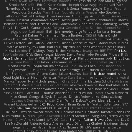
Duncan Hewitt
Mattias Lundstrom
Rowan Gipe
coshichi
Sounds And Dungeons
Smoke EA Graffiti
Eric G
Karen Collins
Joseph Krzywoszyja
Nathanaël Platz
FlameTop
AshenBone
Josh Strawder
Inês Sousa
Fennec
gaggle
Digital Prophet
Vsevolods Gniteckis
Mark
Tristan Voulelis
Walter Weaver
Alex Stephens
Luthonium Virtual Heritage
Илья Снопков
Alphaology
Arthur
Moto Designshop
Sandra
Classical Salamander
Stefan Plösser
Julian Rai Anwor
Mythical X Customs
Harrison Gafford
nost
Hemen Galal
GonzoNole
Zineb mounfik
damageg
George
Tony Li
For Got U
Canun
Juuso Pohjola
Gerardo Quiros Sanchez
Samuel Benning
piggy chop
Nathanaël
Beth
jan moudry
Jorge Panduro Santana
Jordan
Raphael Dahan
Muhammad
Nicola Baribeau
宣臣 紀
Adam Knight
Jeshire Kiten Katt
Samuel Bidne
Lisa
toomanydans
Arianna Mex
Brooklen Ashleigh
Oliver Cretton
kiki
Patrick Balthrop
Simon Probert
micheal
Mortal Void Studios
Mathias Kirkeby
Jay Court
Bart Paul Dujardin
Anilene Gassner
Holger Tollbäck
Nikita Lebedev
Filip Morys
Doxy
Michel Kinfoussia
lewdgazer
川頁 可可
First Last
Bob Anderson
Ofek Chen
Keegan Moore
David French
Alex Pehotin
Michael R
Sai
Maya Enderland
Sxcret
WILLIAM HTAY
Misa Vlogs
Philipp Lehmann
bob
Elliot Sloss
William Peart
Effex Talon
Lukatonny
NautiluStudios
Chanakya
Jay Lane
Nicolas Fossard
Владислав Жуковський
Raje
Daviid Enzo
Carl-Simon Sahlin
Toby Watson
אלמוג
Andrei Barsan
Dylan Scruggs
Trul Trulsen
Maria Diavolova
Ian Brennan
なのは
Vincent Gates
Jakub Hasanov
Ivan R
Michael Keutel
Ishika
Coast Light Media
Hiromi Uematsu
Marco Scala Bertolin
Antonio
NocturnalKestrel
Markus Trappe
Tyler Nichols
penguin
Chris
D3 Anima
Matthew Schultz
Ali Jaafar
Cameron A Miele
Илья Несенюк
Reperak
alberto echavarria
Rod Barksdale
M M
Martin Kempster
Somebodyoncetoldme
Josh Laxen
Oliver Danielsen
Alex Duncan
silas 2534455
Carro1001
Thomas Anderson
Daniel Wilson
RAfort
Owen Maynard
Nico Cloud
George M. Dyck
Thbatcos
Dmytro Volovnenko
Stina Walberg
Cosmas A Demetriou
ענבר פז
Clem White
DeboxMojave
Meene Lindner
Vincent Ludwig Kiefner
BF2 _Pilot
Robert
Brian Racer
Ian Watts
JGWentworth877
Gan3e46
Jean
Dazzworks3d
Kilian
D. J.
Ahmed.ashii092112 ahmed092112
E. Belliveau
wesleyCrowbar
Vibralizer
Dominic Blake
Goglomo
takoslvt
Renn Exev
Musa muturi
Ducksink
Joshua Kendrick
Daniel Arendzen
Bang1324
Jeremy Whitter
Nekom Glew
Amako Izumi
jeffox09
Caro
Brennan Rafters
NewbieDot
iz o
Kay-S
Zee MacDonald
Antonio Gasca-Alvarez
Jacob Dillon
Joe Chabot
Maximum Swag
morgan monroe
Nader Hassan
Alex Navarre
BlindPenguin
James Barber
Ernesto Alonso Paredes Burgos
John Anders Stav
현진 김
Neil McG
buhii