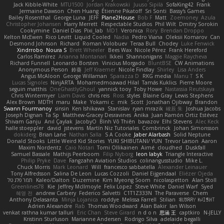
Jack Kibble-White
MTU1500
Jordan Krakowski
Juuso Sipilä
SofaKing42
Frank
Jermaine Dawson
Chen Huang
Étienne Pikatoff
Sri Sonti
Bassy's Games
Bailey Rosenthal
George Luna
JEFF
Plane2House
Bob F
Matt
Zoemoney
Azula
Christopher Johansen
Harry Merrett
Respectable Studios
Phil Wilt
Dmitry Sorokin
Cookymine
Daniel Dias
Pixi_lab
MD1
Veronica
Rory
Brendan Droppo
Kelton McEwen
Rico Levitt
Liquid Cooled
Nadia
Pedro Viana
Oleksii Komarov
Can
Desmond Johnson
Richard
Roman Volobuev
Teraa Bull
Chodey
Luke Fenwick
Xindrrobo
Noura S
Brett Wheeler
Bees Wax
Nicole Pérez
Frank Hereford
Carlos Ramírez
Arianna Montanari
Ikkeii
Shannonigans
Maggie Raycheva
Richard Funnell
Leonardo Borsten
Vinicius Morgado
BluntBSE
CW Animations
Anonymous Person
鈴葵
Jeff Kraemer
Nicole Findlay
Shirley
Lisa Anders
Angus McAloon
George Willaman
Sparazza D
RKG media
Manu T
S K
Lucas Signoles
NinjARTA
Mohamedmoawad Hilal
Tamás Kuklics
Pierre Moore
seguin matthis
OneGhastlyGhoul
yannick tooy
Toby Howe
Nastassia Reutskaya
Chris Wintermyer
Liam Davis
chris reis
Ross
styles
Blaine Gray
Lewis Stephens
Alex Brown
MDTH
maru
Make
Yokami c:
mik
Scott
Jonathan Ojibway
Brandon
Swann Fourmanoy
sinsin
Ken Ishikawa
Stanislav
ryan mrazik
峻辰 朱
Joshua Jacobs
Joseph Dignan
Ta Sp
Matthew-Gracey Desravines
Anika
Juan Ramón Ortiz Estévez
Shivam Ganju
Anıl Çaylak
JacobyO
Bình Võ Thiên
bavazov
Elhi Stevens
Alec Keck
halle stoeppler
david
jstevens
Martín Niz Tutoriales
Combrinck
Johan Simonsson
dokiderg
Brian Lane
Nathan Salla
S A Cooke
Jaber Alarbash
Solid Neptune
Donald Stooks
Little Weird Kid Stories
YUKI SHIBUTANI/ YUN
Trevor Larson
Aaron
Maxim Nordentz
Caio Notari
Tomi Ollikainen
Aimé
cloudhed
Duskfall
Samuel Bassale
Mathijs Peerboom
Filip Nyborg
leon labyk
Triangle Interactive
Philip Pryke
Dave
Fangzahn Aviation Studios
colinangusstudio
Mike L.
Chuck Morris
Mark Leonard
Will
francesco sabbatella
Alexander Leinauer
Tony Alfredsson
Salina De Leon
Lucas Cozzoli
Daniel Eijgendaal
Eliézer Ojeda
תמר פלג טל
Kaleo/Dalton
Duzemine
Kim Myeong Soom
nicolaspetton
Alan Stoll
Greenlines78
Kie
Jeffrey McIlmoyle
Felix Lopez
Steve White
Daniel Warf
Syed
혜영 전
andrew Carbery
Federico Salvetti
C1T1Z333N
The Paraverse
Chem
Anthony Delasanta
Minja Lojanica
roddye
Melissa Farrell
Stilian
ꌃ꒒ꀎꋪꋪꌩ ꀘꈤꀤꁅꃅ꓄
Adrien Alexandre
Rab
Thomas Woodward
Alan Bakir
Ian Wilson
venkat rathna kumar talluri
Eric Chan
Steve Girard
n d o n
思涵 王
captkiro
N-JELLY
Kristinn Sturluson
Marianne Andersen
Rodrigo Silva
adelaide begalli