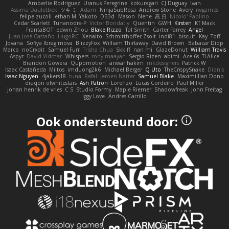
Amberlie Rodriguez
Uranus Peregrine
kokuragari
CJ Duguay
Ivan
Assima Dauletbek
ツキ ミ
Adam
NinjaSubRosa
Andrew Stone
Avery
rwgames
felipe zucoli
ethan M
Yakoto
DB3d
Mason
Nene
高 日
Nicolo' Paolino
Cedar Scarlett
Tunanodra-P
Victor Bondatiy
Quentin
GWH
Kirsten
KT Mack
FrantaBOT
edwin Zhou
Blake Rizzo
Tal Smith
Carter Farrey
Angel
Juan José Castaño
HugoRC
Xenalto
Schmitthoffer Zsolt
indi81
biscuit
Kay
Toff
Jovana
Sofiya Ibragimova
BlizzyFox
William Thirlaway
David Brown
Babacar Diop
Marco
noCrxdit
Samuel Furr
Trisha Chua
Skkiff
nan mi
GlazeDonut
William Travis
Aspyr
David Vidmar
Whispers
rony maayan
Sergio Rizen
abimi
Ace 6s
TLAlice
Brandon Gowera
Qupomotion
anwar hakim
mkdesigners
Patrick W
Isaac Castañeda
Miltos
imduong2k6
Michael Berger
Q Uto
TheCrispySnake
Dionis
Isaac Nguyen
4jakers18
tuna
Rafal
Jeroen Natter
Samuel Blake
Maximillian Dono
draqon ofwhitestars
Ash Patron
Lorenzo
Lucas Cordeiro
Paul Miller
johan henrik de vries
C S
Studio Formy
Maple Riemer
Shadowfreak
John Freitag
Iggy Love
Andres Carrillo
Ook ondersteund door: