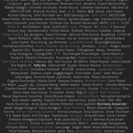
CGSpoon
gubi
Daniel Robertson
Brennan Oort
sanxbile
Dustin McGlinchey
Matias Vialagro
lininx66
Joe Brady
Andre Buzzo
Christian Stankovic
Việt Anh Lê
LYRICS OF LIFE
Webora Studios
Sean
乐 音
Petros
眠瓏
James
John Deere
Roman Vyborny
John Woodall
an l
BZK Gaming Leo
chen zhen
MODECAM
Kevin Klever
dima sirababa
Andrew Pierce
Артем Бардин
nagi
FranklinTremplin
JL
Iustin Ocunschi
Joey Parrella
Christian Lee
Robert Hankinson
M0TH
Jack Ü
LCQP
FENG XU
Ali DeAdam
Styxx
GLASS ACT
kona
T1 Exotic
RZ
abby!
ll Stanced
Import_bpy
Hamsternator
Forest Katsch
NuWest
Antonio Castaldo
Daisy Jai
Tristan Davies
Jay Spurgeon
David Thomas
Samuel Vikse Bruvik
BusaBusa
C+HO aR
Taylor Williams
Vasily
Nikoloz Todua
ma de
Dennis Hosgood
Jared Bullard
John Dykes
Yihui Xiong
Jay Renteria
Lucie Královcová
BurpingMusquito
humansoulinterface
Hector Estrada
Ranya Zhong
_Blobster_
Le sun
megan lavoie
Spartan 052
Brayden evans
Austin Taylor
S Mingkwan
Wawy
Kerstetter
Gicly Rodríguez
DryingUEFN
IS IT?
Thunderjaw Thunderjaw
Carlos Martin Jr
Studio 9
Alberto Hernandez
Running Man
Digital Ancients
Vlajko Tomić
Dan Palasz
Fadil Bay
Fabricio BJS
Ash Younes
Mr Memz
Paweł Krysiak
Gavin Dasuta
The Mighty KC
Nifty Nic
UltimateTJF
Quistis
Reinier Weerts
MaxMinutiae
Adrián ramos
Oachkatzl Schwoaf
dr32768
corbin tinsley
Cassandra Stewart
MikeyLikesIt
Delano Lowes
doggybdog26
Chris Aitan
yuta t
Sean Woods
cubeorigins
Tommy Parish
Just Rovin
Austin Rea
Shane Yamamoto
Eugene Dementjev
Vitaliy Florin
Никуся Гноянко
Michael Eckert
John Fewell
Jon Mayo
مالك البلوشي
Qiaoyue Wang
Salem Alajmi
Fabian Brehm
Lemesle Maxence
Charles Everett
Alexa trade
HH
Keke
покупка байер
Poulet
Derek Messier
Trivi
Kevin Neal
Alex Souza
Cromatik
Slinky
Migu D
Yyyum
Nick Forshaw
Pascal Raymond Cazemier
Denis Moura Velasco
Sinclaire Black
Xenophik Xenophik
Tarik Sakalli
swarfey
Vojtech Proschl
Daniel Ruiz
Josiah Scott
13th
Mik
Harry Boorman
Andy Davis
Nikolai Petersen
Chris Layfield
Morrissey Alexander
swxift
savage Designer
Darcy Hodgson
Ryan Stelzleni
Martin Alexander
Giupponi
Yun Ha
Simon Tremblay Gauthier
Emma Levesque
Erica Dlamini
Oliver Thomsen
V A
Yasser Raies
Anil Dongre
Haradinxiii
Khupaar
Andy McCabe
Gene Cerrato
Frederik Kirkegaard Esbensen
Arda
Jackrobin23
Groot
Rahmat Rizal Andhi
Daniel Ruiz G
Kortez Crockett
Michael Fuchs
Mike C.
Александр Татаринов
Schuyler Baker
matthew armer
Gav Judge
Sergio
Misik
Alexa Wilkerson Editing
Peter Pietlasky
Michael Buttaro
Jackt
Aero
Jacqueline Valero
Steve mcbees