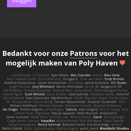
Inloggen
Bedankt voor onze
Patrons
voor het
mogelijk maken van Poly Haven
Joni Mercado
S J Bennett
Ryan Wiebe
Max Chandler
Anton
Mike Verta
Max Christian Pohle
Scott DeWoody
Douglas K.
Yorik van Havre
Ernst Bronde
BetaFive Productions - Daren Dochterman
Eric Perley
James Robinson
I/O Studio
Roger Thomas
Joey Wittmann
Marcin Wiśniewski
James
JS
KangaroOz 3D
Leif Pedersen
Tomasz Muszyński
Roberd Palm
Lampantino
Javier Meseguer de Paz
Charles Tigner
Scott Wheeler
Eelco Dolstra
Lasse Kjønnås
Viduttam Katkar
chris huf
David Pekarek
Evan Seccombe
Manfred Knorr
PaulR
Malcolm Dwyer
Derek Carlin
RF
Wendy Ward
Fianna Wong
Tomasz Wyszolmirski
Riccardo Giovanetti
fr54
William Schilthuis
Herman Idzerda
Stephane Toraldo
Stephen D Swaney
Kai Gregor
Robert Angone
James Rogers
Calinou
Alan Gregory
Paul O' Grady
Phyl
Luthien Dulk
Miguelaxa
Takuya Sawatari
Peter Moonen
ambientCG
xavier moscoso
Vedat Afuzi
Thomas Lisle
Warren Moore
David
Zaq Schlanger
Chase Stone
Conicer
VoxelKei
Mikkel Nielsen
Nico Wardakas
Frank Grande
Denys Holovyanko
Bernd Schmidt
Brendon Porter
Erik Brundidge
Samuel
Martin Pražák
Sofia
Cyrille Maurice
Patrick Nugent
penti_mmd
Mondlicht Studios