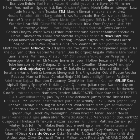
Brandon Belisle
Karl-Heinz Köster
Ghoulishlycool
Jarle Styve
DHFG
name
Håkan Fors
nathan
Spidey
Jack Rao
Cristian Vigliano
Noah Kollmannsberger
Lutz
Jude Matanguihan
Tezuka
ETM
Marcin Biernat
miaukenzie
Andrew
Horald Bartoldt
ttitim Tang
sahin
Ulises Maldonado
Ben Carlisle
Jake Messer
Exacute3D
주호 정
Ethan Cohen
Metix
Igor Rodriguez
朋弥 林
Elias
Greg Miller
Wonder Lizard588
Gliese 570
Wiola Miszczak
Irina
Олег Гладков
凌太 上村
hullin thierry
Jackson L.
Harri Myllynen
Bojan Kostovic
Owen Connor
Gabriel Chvyrev
Wixer
Wasu Ju'Nior
mrthethatone
SketchedAnimationStudios
Daniel Larios-parra
Pablo
selvinsworld
Payton Heniser
Michael Hays
Vae
Bryan Kirkwood
Worthington
Creating Simpires
Sigma Eta
Matthias Carrick
Sagida T
Eddy
Raik Remus
APS Studio
Yvonne Ott
Menyhárt Marcell
Matthew Lowery
MrIncognito
Ed garas
Realmwrights
MikusMasquerade
jorge R
Ns
Khaidu
ryan jordan
Gabriel Malmgren
Dan Bojorquez Angulo
Williem McWhorter
Liam Tanaka
Mahmoud Khetabi
יניב חלה
Sladana Vukoja
Tom Weijnjes
jen
Danarogon
Streemer
Eli Mason
James Simpson
Hollow_Jenza
eje
지환 이
log
luke harrison
C
Ray Delapaz
Dmytro
Noah Couallier
Character34
indiiglo
Javlonbek rajabbayev
Crewman 47
Isabelle Lamarque
Michael Shimniok
Jonathan Harris
Andrea Lorenzo Mereghetti
Nils Ringlstetter
Osbiel Roque Arocha
Rebecca
Humza R Iqbal CombatNinja1269
laddc
sellig64
Javier
Radix N
Ariel Ilmari Kajava
Brandon DeLauney
Geoff Allen
Kamran Kadirov
MELUIP Store
Alpha3
Spotty Spotty YQ
TrixMix
Julian Quintero
julian reyes
Nareon
claytpn
Alquiler PS5
Era Rerza
bjgrimoari
Caleb Mcmullen
giovanni varani
Mackenzie
KuroShi
michael sierra
Nameless Renders
MMDCRAZED
DivineXavier
DEATHSTEED
Cli4D
vamsidhar reddy
Jack Taylor
Olov Melander
James Barrie
Bryant Price
DEEPNOX
Pen
Michael Koschmieder
pato dlgv
Wrinkly Blink
Ruben
Jesper Elling
Onooka
Kseniya
Boo Bugless
Mesaland
Winter Night
Mert İyiiz
forrobloxdev
J. Brendan Elmore
Octavia's Mesh Grove
MinhazMurks
Fxntxnile
Eric Moyer
qaylanuraya
Derek Ray
Waaagghh
Joshua Vincent
Amar
Declan Newell
Javier Fernández Alegre
julian silver
Nomadic Astronaut
Mark Vecchio
dosuken0122
quagootle
Hirokazu Yamakura
enitzur
Zephon
Gil Bruvel
Matthew Zaneski
junior
whitey
Jack John
Will Makes Beats
SupremeAhegao
nori
Marlise Launstein
Vesperal Mind
Milk Crate
Richard Gallagher
Firelegend
Toby Meadows
Tyler Huff
Adam N'Diaye
Gerardo Orozco
Oskar Mendez
NoGreatMystery
Bike Kefeli
shiipi
Arthur Lops
Oliver Cromwell
Tomer Meltser
Luke Ridehalgh
ADRIANO JONUS