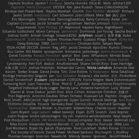
Capsule Studios
Jayden !
Enrique
Sascha Huncke
Elīza M.
Melli
arbiter1209
Hyprotix
Harry Conquest
DESTER
Kiki
Jake Ruesch
Steve CHAUDANSON
Bhukya Hari Prasad Naik
Slaytex Marshall
Gromit
Dan Pachter
dork667
Richard
Jaelin Smith
mattyrails
Carl Schwerin
Joeri Lefévre
Mike
Sol
J&G
Jon
Eric Manongdo
Oliver Frost
DancingDeadGuy
Barry Connolly
Aeval
Jon
Captain Coconuts
Jacob Schealler
ari-goldman
Nathan Johnson
Tyler Herbert
Puppeteerist
Tyler Phillips
J.P. Raymond
hayden harry
NightRaven
Eduardo Gottschald
Abeni Campos
cameronfr
Dominick
Joe Young
Sascha Becker
Joshua Scelfo
Annah Gestaga
SmaackBZ62
JollyYeen
oscall L
友理 斉藤
Kuba
Gabrielius M
Scott Moen
Kaylee
Thomas Pierro
Gustavo Pliego
Noah
Юлія Кізі
Daisy Belknap
ZMM
Jason Anderson
Christian Kohli
Satyan Patel
YEDA HOME DECOR
Simon
Reg_LMO
Jacob Denault
ApocDev
Rumlo Olmub
Buz Carter
Bill Master
rpcexploiter
Reinaldus
jadedesign
Jamie Arseneault
K
Derek Toombs
Renato Pinochet
qrator
Ben
cawc
XPhantom
Mimski Beats
Virtual Performing Live Music Events
Tom Neal
Jason Nguyen
Alyssa Everett
Cyndersanity
Petr Fořt
disiboi
AnuRobinson
Shane Smith-Rojo
Evan Harridge
大海 久我
lilith
Joshua Hickman
Aleksandar Caricic
Nikita Leshakov
Amanda Vest
Axiom
Stefan Knaak
David Jindra
Tim
Zoie Robles
N Watanabe
Nina Takáčová
Rodrigo Hernández Salgado
Jan
Sari Schwarz
Indiana J
ella larkin
基德
Pocketfans
Daniel Sonderhoff
Zicalam
zephaniah CORSON
Florin Negele
Mark Dohrenbusch
Yunseong Noh
Liam Trancoso
Blob
Phill D
T_Zydelski
Konstantinos Polychroniadis
Targeted Individual Body Logger
Randy Lane
melanie hamilton
Lucy
Weasel
Elanor la
Vova Diakur
Jaden Rosi
Alon Cohen
Alexander October
文謙 許
Thor Ragnaros
Antoine Daubas
Ethan Tomaso
huaxuan Lei
Raptite
mogura
Nick Smith
AMcCarroll
high strangeness
Dylan Gorrell
Patrick Stallings
Neil Baker
ElUltimo DeLaFila
Yousick
Sankaku Bear
Dennis Libon
Reymeld Santiago
AJ
FacinusChip
Dakota Wreski
n_morcatti
killswitchkay
Charles Louie
Avaister
Liam Bryant
sagar sasson
rafael naranjo
Elijah
ELITE Scratch
Zack Kepner
Justin Rogow
Andre Labuschagne
lily ren
maxime vandecasteele
Vasyl Vasyliv
Post Production
Zbob
VW Winterstein
StorysComplete
Bob
Xavier
Mehmet Can
Nika Domi
Alexander Rayner-Barcelli
C
xd Idk
Hajime Tsunoda
FRNL Lou
Joel Montano
Bryan Hy
Jakub Zbyszynski
River Lockhart
Stefan Florea
MStorm
The Society of Visions
David Power
Michael Santoro
thu huynh
I_ViceRoy
Thomas Granger
bloli loli
Takashi M.
Melody Spiker
Spencer_
NicoPOWAAA