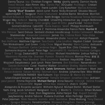
Danny Taurus
kay
Christian Forsgren
Venky
qwerty qwerty
Damon Hardy
Trevor McGee
Alan Pimm
Aku
Danilo Pipi
3DQuake
PooMagoo
Cristian
montrose edmonds
Harry
Frank Lundin
Cory Kutschker
Marcos Antonio
Randy "Blue" Bowden
david curiel
Rune
Nicky Brownell
Sibusiso Mauze
wpbirney420
T. Stargazer
Punit Chaturvedi
Andrew Barrie
Minehow
Mon1k4
Mitchell Kirkwood
Mike Bonafede
Keith Bridges
Kamila Novakova Tereza Nemcova
Wogan May
NefaroX
Stanley Chen榕樹
Unearthly Interactive
Jay
Joseph McKinnon
지후 이
Rafael Jimenez
Colin Langley
Juan M Ortiz
yusuf kodat
Taliesin River
GrimeOnADime
Cabot3D
Paola Avanzo
Sarah
Philipp Krombusch
Anthony Rosbottom
Danik Z
Herminia Alexandra Franco Parra
Hunter R
Vito Petrović
Saint Deluca
Sentient chicken noodle soup
Robbe Callewaert
Michael
Shalekendar
Alexander Levenson
James
Ma. Cristina Risoli
Yota chiba
Dean Simonds
Mark Sanderson
Alexandre Lhote
hazel bat
Abhijit Prasanth
Ben Hoffman
Matthew Edgmon
Tara Exotic
Juha Lindfors
Haydon Costall
Gonzako
Tim Winkelmann
Joel Green
Cody Chow
Miguel Mendez
Mario Epsley
dvdcusick
Philippe Bartholi
Carlos Cardenas Negro
Squak Box
Chlo Christine
Gray
Someone Anyone
sonal
Peter Page
Saturnis#6115
Heriberto Reinoso Gallegos
Elena T
Strogg
DaskalosBCE
ManiacMayo
Michael Hirschfelder
Joshua Palfrey
A
Maximino Huertas Vila
Shansen
Pureon
Rinalds Miļicins
Monica Pirvu
家俊 吴
Jahluu
Paul Marshall
Tabia Lourenco
Redlion
HeyoNSFW
Darry
Wojciech Świątkiewicz
Jack Lynch
Peter Siemens
Ben Berntsen
Nananekoko
Ian
Davide Bortoletti
Coral
Heather Walker
Jonathan Shelley
Martín Franchi
Bianca Goldbach
Beefree
治英 矢島
Caleb Simmons
Nathan
baitham i
Maet
Jean
Fenice Ardente
Fabian Norrby
Fatimah Aziz
Andrew
Johanna Fate
Mike Weber
HARRISON PARKER
Ned Fullsom
Ergo Venatus
D
Marco De mitri
Iulian-Eduard Varvara
Jack Plummer
Temple Simpson
Jonathan Diaz
Jadriaan
paul paviot
Emma Reynolds
Michael Rampe
Anna Kasunic
mleczyk
Valeria Rosales
ZerozenSFM
tbycae
Chloe Kiso
Alastair JL
chen li
OOPS!
Alessandro & Riccardo Lazzarin
Wilhelm Nylund
Michael Bertin
Michael Stetler
Yashi Zeng
Jacob Schelbert
Malignant
Hardy
J
Moritz S.
Chihirios
Ethan Mulwee
Jonathan Correa
Rose
Jhon Magdalena
Aisha Harper
Fuji
Rupert Eveleigh
JaaySweeney
Andrei Tabone
Ruslana Dutchak
Allen Partridge
EpsilonCG
Peter Jessiman
Nikki Navaille
komito
emil
Saintetixx
Zhou Weitong
Tony Elwood
Sprague Williams
FeroshGirlSims
Worawut Pongchen
Daniel Jennings