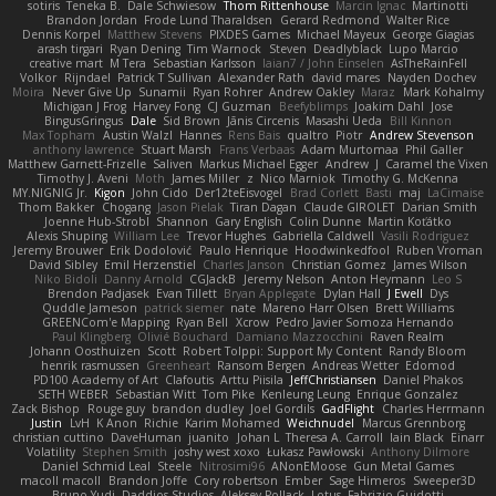
sotiris
Teneka B.
Dale Schwiesow
Thom Rittenhouse
Marcin Ignac
Martinotti
Brandon Jordan
Frode Lund Tharaldsen
Gerard Redmond
Walter Rice
Dennis Korpel
Matthew Stevens
PIXDES Games
Michael Mayeux
George Giagias
arash tirgari
Ryan Dening
Tim Warnock
Steven
Deadlyblack
Lupo Marcio
creative mart
M Tera
Sebastian Karlsson
Iaian7 / John Einselen
AsTheRainFell
Volkor
Rijndael
Patrick T Sullivan
Alexander Rath
david mares
Nayden Dochev
Moira
Never Give Up
Sunamii
Ryan Rohrer
Andrew Oakley
Maraz
Mark Kohalmy
Michigan J Frog
Harvey Fong
CJ Guzman
Beefyblimps
Joakim Dahl
Jose
BingusGringus
Dale
Sid Brown
Jānis Circenis
Masashi Ueda
Bill Kinnon
Max Topham
Austin Walzl
Hannes
Rens Bais
qualtro
Piotr
Andrew Stevenson
anthony lawrence
Stuart Marsh
Frans Verbaas
Adam Murtomaa
Phil Galler
Matthew Garnett-Frizelle
Saliven
Markus Michael Egger
Andrew
J
Caramel the Vixen
Timothy J. Aveni
Moth
James Miller
z
Nico Marniok
Timothy G. McKenna
MY.NIGNIG Jr.
Kigon
John Cido
Der12teEisvogel
Brad Corlett
Basti
maj
LaCimaise
Thom Bakker
Chogang
Jason Pielak
Tiran Dagan
Claude GIROLET
Darian Smith
Joenne Hub-Strobl
Shannon
Gary English
Colin Dunne
Martin Koťátko
Alexis Shuping
William Lee
Trevor Hughes
Gabriella Caldwell
Vasili Rodriguez
Jeremy Brouwer
Erik Dodolović
Paulo Henrique
Hoodwinkedfool
Ruben Vroman
David Sibley
Emil Herzenstiel
Charles Janson
Christian Gomez
James Wilson
Niko Bidoli
Danny Arnold
CGJackB
Jeremy Nelson
Anton Heymann
Leo S
Brendon Padjasek
Evan Tillett
Bryan Applegate
Dylan Hall
J Ewell
Dys
Quddle Jameson
patrick siemer
nate
Mareno Harr Olsen
Brett Williams
GREENCom'e Mapping
Ryan Bell
Xcrow
Pedro Javier Somoza Hernando
Paul Klingberg
Olivié Bouchard
Damiano Mazzocchini
Raven Realm
Johann Oosthuizen
Scott
Robert Tolppi: Support My Content
Randy Bloom
henrik rasmussen
Greenheart
Ransom Bergen
Andreas Wetter
Edomod
PD100 Academy of Art
Clafoutis
Arttu Piisila
JeffChristiansen
Daniel Phakos
SETH WEBER
Sebastian Witt
Tom Pike
Kenleung Leung
Enrique Gonzalez
Zack Bishop
Rouge guy
brandon dudley
Joel Gordils
GadFlight
Charles Herrmann
Justin
LvH
K Anon
Richie
Karim Mohamed
Weichnudel
Marcus Grennborg
christian cuttino
DaveHuman
juanito
Johan L
Theresa A. Carroll
Iain Black
Einarr
Volatility
Stephen Smith
joshy west xoxo
Łukasz Pawłowski
Anthony Dilmore
Daniel Schmid Leal
Steele
Nitrosimi96
ANonEMoose
Gun Metal Games
macoll macoll
Brandon Joffe
Cory robertson
Ember
Sage Himeros
Sweeper3D
Bruno Yudi
Daddios Studios
Aleksey Pollack
Lotus
Fabrizio Guidotti