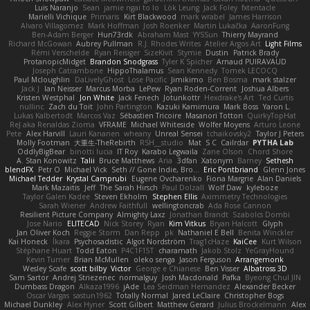
Luis Naranjo
Sean
jamie ngai to lo
Lök Leung
Jack Foley
fxtentacle
Marielli Vichique
Primaris
Kirt Blackwood
mark wrabel
James Harrison
Alvaro Villagomez
Mark Hoffman
Josh Roenker
Martin Lukačka
AaronFung
Ben-Adam Berger
Hun73rdk
Abraham Mast
YYSSun
Thierry Mayrand
Richard McGowan
Aubrey Pullman
R.J. Rhodes Writes
Atelier Argos Art
Light Films
Rémi Verschelde
Ryan Reisiger
SizeKivit
Stymie
Dustin
Patrick Brady
ProtanopicMidget
Brandon Snodgrass
Tyler K Spicher
Arnaud PUIRAVAUD
Joseph Catrambone
HippoThalamus
Sean Kennedy
Tomek LECOCQ
Paul Mcloughlin
DaLivelyGhost
Lose Pacific
Jimikimo
Ben Bosma
mark stalzer
Jack J
Ian Neisser
Marcus Morba
LePew
Ryan Roden-Corrent
Joshua Albers
Kristen Westphal
Jon White
Jack Fenech
Jotunkottr
Hexdrake's Art
Ted Curtis
nullinc
Zach du Toit
John Partington
Kazuki Kamimura
Mark Boss
Yaron L.
Lukas Kalbertodt
Marcos Vaz
Sébastien Tricoire
Masanori Tottori
QuirkyTopHat
ReJ aka Renaldas Zioma
VFRAME
Michael Whiteside
Wolfer Moyens
Arturo Leone
Pete
Alex Harvill
Lauri Kananen
wheany
Unreal Sensei
tchaikovsky2
Taylor J Peters
Molly Footman
大重生-TheRebirth
RSH__studio
Mat
S C
Cailrdar
PYTHA Lab
OddlyBigBear
binotti lucia
IT Roy
Karabo Legwaila
Zane Olson
Chord Shore
A. Stan Konowitz
Talii
Bruce Matthews
Aria
3dfan
Xatonym
Barney
Sethesh
blendFX
Petr O
Michael Vick
Seth // Gone Indie, Bro...
Eric Pontbriand
Glenn Jones
Michael Tedder
Krystal Camprubi
Eugene Ovcharenko
Fiona Margrie
Alan Daniels
Mark Mazaitis
Jeff
The Sarah Hirsch
Paul Dolzall
Wolf Daw
kyleboze
Taylor Galen Kadee
Steven Ekholm
Stephen Ellis
Aximmetry Technologies
Sarah Wiener
Andrew Faithfull
wellingtoncrab
Ada Rose Cannon
Resilient Picture Company
Almighty Laxz
Jonathan Brandt
Szabolcs Dombi
Jose Nario
ELITECAD
Nick Storey
Ryan
Kim Vitkus
Bryan Halcott
Glyph
Jan Oliver Koch
Reggie Storm
Dan Repp
pk
Nathaniel E Bell
Benita Winckler
Kai Honeck
Íkara
Psychosadistic
Algot Nordström
Trag1cHaze
KaiCee
Kurt Wilson
Stéphane Huart
Todd Eaton
P4C1F15T
charamath
Jakob Stolz
YeGrayHound
Kevin Turner
Brian McMullen
oleko senga
Jason Ferguson
Arrangemonk
Wesley Scafe
scott bilby
Victor
George e Chianese
Ben Visser
Albatross 3D
Sam Sartor
Andrej Striezenec
normalguy
Josh Macdonald
Pafka
Byeong Chul JIN
Dumbass Dragon
Alkaza1996
jAde
Lea Seidman Hernandez
Alexander Becker
Oscar Vargas
sastun1962
Totally Normal
Jared LeClaire
Christopher Bogs
Michael Dunkley
Alex Hyner
Scott Gilbert
Matthew Gerard
Julius Brockelmann
Alex