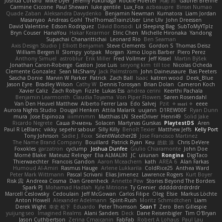
Joshua Conard
Mike Dyer
Jeremy Fukunaga
Rockie Hoerter
鸿彬 邱
Gabriel Brenne
Carmine Ciccone
Paul Shewan
luke gentile
Lux_Fox
azbeaupre
Binsei Numao
Quade Zaban
Aleksandra Davydenko
Benjamin Newman
Kumatora
Liam Jordan
Masanyao
Andreas Gohl
TheThomasTrainzUser
Line Ulv
John Dreessen
David Valentine
Edson Rodriguez
Dávid Borsodi
Lil Sleeping Bag
SubToMyYTplz
Bryn Couser
HanaYou
Hakar Kerarmor
Elric Chen
Michelle Hironaka
Yandong
Supachai Chanarittichai
Leonard Rio
Ben Seaman
Axis Design Studio | Elliott Benjamin
Steve Clements
Gordon S
Thomas Deisz
William Bergen II
Slompy
yotpak
Morgan
Ximo Llopis Barber
Piero Perez
Anthony Simuel
astroblur
Erik Miller
Fred Vollmer
Jeff Kissel
Martin Býšek
Jonathan Caron-Roberge
Gaston
Jose Luis
seryong kim
till toe
Nicolas Ocheda
Clemente Gonzalez
Sean McSharry
Jack Palmstrom
John Daineusaure
Bas Peeters
Sascha Donie
Marvin W Parker
Patrick
Zach Ball
Isaac
katren wood
Deek_Blue
Jason Eyre
Bradley Wilson
Cathy W
Dennis Torosyan
Brian Dolan
Cameron Koch
Xavier Caliz
Zach Robyn
Fizzle
Lukas Ess
andrea cerini
Keerthi Pachala
Benjamin Learmonth
Claudia Toyama
Von Piper Flowers
Søren Rosendahl
Van Den Heuvel Matthew
Alberto Ferrer Lara
Edo Salvej
Pzit
✧ 𝔪𝔞𝔯𝔦 ✧
eeee
Aurora Nights Studio
Dougal Henken
Attila Malarik
uujann
D1REW00F
Ryan Dunn
mura
Jose Espinoza
iiiimmmm
Matthias LN
SteelDriver
Henri49
Solid Jake
Ricardo Negrete
Саша Ячмень
Solacen
Martynas Gurskas
PlaytestDS
Aren
Paul R LeBlanc
vikky
sepehr sabour
Silly Killy
Benoît Texier
Matthew Jeffs
Kelly Port
Tony Johnson
Sadie J. Foxx
SilentWatcher28
Jose Francisco Martinez
The Name Brand Company
Bouillard
Patrick Ryan
Keu
皓欽 涂
Chris DeVere
Foxokles
garzatron
cyclump
Joshua Dunfee
Giulio Chiaramonte
John Doe
Mornè Blake
Mateusz Relinger
Elia ALMALIKI
JC
uiiunan
Rongina
DigiTaco
Thierwaechter
Francois Gandon
Aaron Mceachern
kath
AREA 6
Alan Farkas
Humoud Al-Amiri
Rasmus Hauge
Arlene Lukkarila
ColdRice25
Anthea Ward
Peter Mark Wittmann
Pascal Scrivani
Elias Jimenez
Lawrence Rogers
Kurt Boyer
Risk 📀
Andreea Cosma
Dan Greenheck
Annette Pew
Stories Beyond The Borders
Spark PJ
Mohamad Hadlah
Kyle Mitrione
Ty Grenier
dddddrdrdrdrdr
Marcell Ceslowsky
Cedoulain
Jeff McGowan
Carlos Filipe
Oleg
Elsie
Markus Löchte
Anton Howell
Alexander Adelmann
Spirit-Rush
Moritz Schmidtchen
Liam
Derek Wight
幸史 松下
Eduardo
Peter Thomson
Sean T
Zero
Ben Gillespie
yuijung seo
Imagined Realms
Alani Sanders
Deck
Dane Reisenbigler
Tim O'Bryan
Jason Cuthbertson
Zerina Cmajcanin
FabFab
Robert A Lohaus
Paul Lau