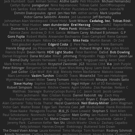
Jack Humbert
Gun
Arman Sernaz
Atdhe Gashi
Petr Hloušek
Michael Fernandez
Caitlyn Byrne
paragsatyal
Nino Kapetanovic
Tobias Gallé
SonOfPorcupine
Leo Santos
Rob Waller
Michael Porter
Puzzlebox Props
Justin
honda78
Dimitri Diakopoulos
zgred
Jen Hao Yeh
esther carney
Mark Lopatka
Victor Gama Sabbithi
Alexlee
Jed Laurance
Jeff Barnaby
Johnathan Alan Vanderpool
Oliver Hotz
Scott Wilson
Cadalog, Inc.
Tobias Rösli
Rick Palmer
Neal Huston
sean dunderdale
Erel Herzog
OroborosNZ
RaptorBricks
Domenic S
Laura Ganis
Ike Li
Pietro Ponti
William Unsworth
Lorie Loeb
Fabrice Zaini
Andrew_D
R.H. García
William Carey
Michael B Johnson
G.P
Goro Fujita
Robert Wallis
Alexander Bachvarov
Evan Campbell
Rene Gansen
Clifford A Worsham
Fábio De Carvalho
Mike Festa
Martin Banak - Dr Zed
fred gissubel
Ayetheist
Edgard Costa
JJ
Pere Pau Sancho
Kevin Barnum
Henrik Berglund
Jay Piboontum
Patrick Lowry
Richard Wright
kiky
John Moon
Francis Boyle
Devin Harris
HDR Light Studio
Peter Baintner
Da5id
Bob Dowling
Daniel Fitzgerald
Dana McCabe
Miket
jehrmaig
f1rstpers0n
Peggy O'Brien
Jason Lai
Bernd Dully
Satoshi Yamasaki
Doug Auerbach
fengquan wang
Aeon Soul
Mark Krenz
Nicholas Rubin
Krzysztof Zwolinski
JG3
Nicolas Côté
V-o
Josh Purple
Peter Rittinger
Benjamin Schechter
Ryan Won-Meng Apuy
Liam Beck
AuroranFilms
Just Gollor
Glyn Wolf
亮作 淡波
Melody Helen MacFarlane
Makoto Izawa
Marc Lemoine
Vadim Turchin
Odin3D
Travis
Moiarte3d
Tim van Helsdingen
WyrmHead
Shawn Miller
Tawny Tomsen
Andy Hickmott
Mikayla
Hiroshi Saito
Steve Hurley
Sophie Gilbert
Grische
Nigel Hillyer
Art of 3D Rendering
Robert Simpson
Nizzero
Ritchie Owens
Agon Ushaku
Zisis Psalidas
Nelson C
Matthias
Stareagle
BunnyCyclops Bunny
J.C.
Jason Scott
Jacob Larson
Tom Jachmann
Max
Cristian Rocco
Daniel Raboldt
ray
Zach Hoy
Bernhard Hoffmann
Will Hattingh
Perard-Gayot
Bryan C
Bojan Spasojevic
Alan Camerer
Toby Yoda
Thater
Hazel Quantock
Neil Blakey-Milner
John Wagman
Victor Gan
Walter Bosse
Edgar San
Pamela Case
Jeff
Modicolitor
Frank Riccobono
Shaw Kaake
Panagiotis Tourlas
果冻_JS
Dave Liewald
Stephan S
Matt Allen
Paul Schicketanz
Norimichi Sano
DGagster
Matt Griffey
Ian Hubert
Linda Robbins
Richard Lyons
Joanne Tai
Mahe Dewan
Finn Bear
Ivan Sepulveda
Gabor Z
Jeremy Park
Cameron Keffer
Yan Shi
Ulrich Woehr
Chris Li
Zachary Capalbo
Kelly Johnson
Hannes Dreyer
Elektrospy
Buttered Side Down
The Dread Vixen Alinsa
Laura Kimmel
Timo Muraja
Tom Norman
Rodney Schmidt
Arioch Snowpaw
Catface Meowmers
gardeninn thomas
Istvan Kozma
QuesoGr7