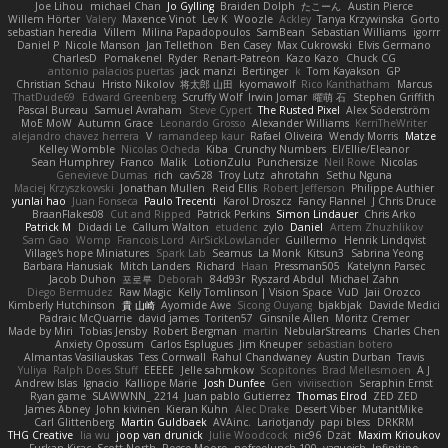
Joe Lihou
michael Chan
Jo Gylling
Braiden Dolph
たこーん
Austin Pierce
Willem Hörter
Valery
Maxence Vinot
Lev K
Woozle
Ackley
Tanya Krzywinska
Gorto
sebastian heredia
Villem
Milina Papadopoulos
SamBean
Sebastian Williams
igorrr
Daniel P
Nicole Manson
Jan Tellethon
Ben Casey
Max Cukrowski
Elvis Germano
CharlesD
Pomakenel
Ryder
Renart-Patreon
Kazo Kazo
Chuck CG
antonio palacios puertas
jack manzi
Bertinger
k
Tom Kayakson
GP
Christian Schau
Hristo Nikolov
将太郎 山田
kyomawolf
Rico Kanthatham
Marcus
ThatDude69
Edward Greenberg
Scruffy Wolf
Irwin Jomar
曜萌 石
Stephen Griffith
Pascal Bureau
Samuel Avraham
Steve Cypert
The Rusted Pixel
Alex Söderström
MoE MoW
Autumn Grace
Leonardo Grosso
Alexander Williams
KerriTheWriter
alejandro chavez herrera
V
ramandeep kaur
Rafael Oliveira
Wendy Morris
Matze
Kelley Womble
Nicolas Ocheda
Kiba
Crunchy Numbers
El/Ellie/Eleanor
Sean Humphrey
Franco
Malik
LotionZulu
Punchersize
Neil Rowe
Nicolas
Genevieve Dumas
rich
cav528
Troy Lutz
ahrotahn
Sethu Nguna
Maciej Krzyszkowski
Jonathan Mullen
Reid Ellis
Robert Jefferson
Philippe Authier
yunlai hao
Juan Fonseca
Paulo Trecenti
Karol Droszcz
Fancy Flannel
J Chris Druce
BraanFlakes08
Cut and Ripped
Patrick Perkins
Simon Lindauer
Chris Arko
Patrick M
Didadi Le
Callum Walton
etudenc
zylo
Daniel
Artem Zhuzhlikov
Sam Gao
Womp
Francois Lord
AirSickLowLander
Guillermo
Henrik Lindqvist
Village's hope Miniatures
Spark Lab
Seamus
La Monk
Kitsun3
Sabrina Yeong
Barbara Hanusiak
Mitch Landers
Richard
Haan
Pressman505
Katelynn Parsec
Jacob Duhon
포로루
Deborah
84d93r
Ryszard Abdul
Michael Zahn
Diego Bermudez
Raw Magic
Kelly Tomlinson | Vision Space
VuD
Jaii Orozco
Kimberly Hutchinson
貴 山崎
Ayomide Awe
Sicong Ouyang
bjakbjak
Davide Medici
Padraic McQuarrie
david james
Toriten57
Ginsnile Allen
Moritz Cremer
Made by Miri
Tobias Jensby
Robert Bergman
martin
NebularStreams
Charles Chen
Anxiety Opossum
Carlos Esplugues
Jim Kneuper
sebastian botero
Almantas Vasiliauskas
Tess Cornwall
Rahul Chandwaney
Austin Durban
Travis
Yuliya
Ralph Does Stuff
EEEEE
Jelle sahmkow
Scopitones
Brad Mellesmoen
A J
Andrew Islas
Ignacio
Kalliope Marie
Josh Dunfee
Gen
viviisection
Seraphin Ernst
Ryan game
SLAWWNN_ 2214
Juan pablo Gutierrez
Thomas Elrod
ZED ZED
James Abney
John kivinen
Kieran Kuhn
Alec Drake
Desert Viber
MutantMike
Carl Glittenberg
Martin Guldbaek
AVAinc.
Lariotjandy
papi bless
DRKRM
THG Creative
lia wu
joop van drunick
Julie Woodcock
nic96
Dzät
Maxim Krioukov
Furkan Kirac
Scott North
Reese Moore
nofreelunch 100
vagueish
Infinitipo