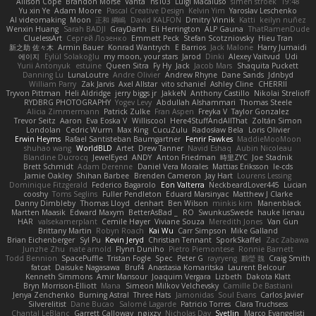
Allison Cope
Brandon Morse
Vanta
ns103
Luigi Macaluso
simen stroek
19:48
Yu xin Ye
Adam Moore
Pascal Creative Design
Kelvin Yim
Yaroslav Leschenko
AI videomaking
Moon
正和 綱嶋
David KALFON
Dmitry Vinnik
Katti
keilyn nuñez
Wenxin Huang
Sarah BADJI
GrayDarth
Eli Herrington
ALP Gauna
ThatRamenDude
CluelessArt
Cергей Лозенко
Emmett Peck
Stefan Scotzniovsky
Hieu Tran
新之助 佐々木
Armin Bauer
Konrad Wantrych
E Barrios
Jack Malone
Harry Jumaidi
에이지
Eylül Solakoğlu
my moon, your stars
Jarod
Dinki
Alexey Vaitvud
Udi
Yurii Antonyuk
estuine
Queen Sitra
Fy Hy
Jack
Jacob Mars
Shaquita Puckett
Danning Lu
LunaLoutre
Andre Olivier
Andrew Rhyne
Dane Sands
Jdnbyd
William Parry
Zak Jarvis
Axel Allstar
vito schaniel
Ashley Cline
CHERRII
Tryvon Pittman
Heli Aldridge
jerry biggs jr
JakkeN
Anthony Castillo
Nikolai Strelioff
RYDBRG PHOTOGRAPHY
Yogev Levy
Abdullah Alshammari
Thomas Steele
Alicia Zimmermann
Patrick Zulke
Fran Aspen
Freyka V
Taylor Gonzalez
Trevor Seitz
Aaron
Eva Eoska V
Williscool
Here4StuffAndAllThat
Zoltán Simon
Londolan
Cedric Wurm
Max King
CucuZulu
Radosław Bela
Loris Olivier
Erwin Heyms
Rafael Santisteban Baumgartner
Fenrir Fawkes
MaddieMooMoon
shuhao wang
WorldBLD
Artet
Drew Tanner
Navid Eshaq
Aubin Nicoleau
Blandine Ducrocq
JewelEyed
ANDY
Anton Friedman
時里ZYC
Joe Stadnik
Brett Schmidt
Adam Derenne
Daniel Vera Morales
Mattias Eriksson
le-cds
Jamie Oakley
Shihan Barbee
Brenden Cameron
Jay Hart
Lourens Lessing
Dominique Fitzgerald
Federico Bagarolo
Eon Valterra
NeckbeardLover445
Lucian
cooshy
Toms Seglins
Fuller Pendleton
Eduard Marsinyac
Matthew J Clarke
Danny Dimbleby
Thomas Lloyd
clenhart
Ben Wilson
minkis kim
Manenblack
Martten Maasik
Edward Maxym
BetterAsBad _
RO
SwunkusSwede
hauke lienau
HAR
valsekamerplant
Cemile Høyer
Viviane Souza
Meredith Jones
Van Gun
Brittany Martin
Robyn Roach
Kai Wu
Carr Simpson
Mike Galland
Brian Eichenberger
Syl Pu
Kevin Jeryd
Christian Tennant
SporkSkaffel
Zac Zabawa
Junzhe Zhu
nate arnold
Flynn Duniho
Pietro Piemontese
Ronnie Barnett
Todd Bennion
SpacePuffle
Tristan Fogle
Spec
Peter G
rayryeng
鸝瑩 魏
Craig Smith
fatcat
Daisuke Nagasawa
Bruf4
Anastasia Komaritska
Laurent Belcour
Kenneth Simmons
Amir Mansour
Joaquim Vergara
Lizbeth
Dakota Klatt
Bryn Morrison-Elliott
Mana
Simeon Milkov Velchevsky
Camille De Bastiani
Jenya Zenchenko
Burning Astral
Three Hats
Jamonidas
Soul Evans
Carlos Javier
Silverelitist
Dane Bucao
Salomé Lagarde
Patricio Torres
Clara Truchsess
Chantal LeBlanc
Garrett Calloway
nøixzy
Nicholas Day
Svetlin
Marco Evangelisti