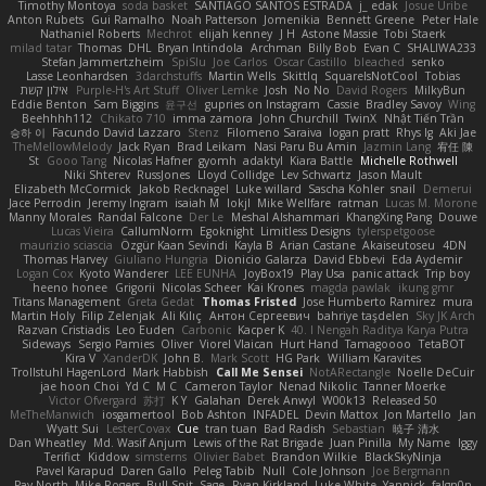
Timothy Montoya
soda basket
SANTIAGO SANTOS ESTRADA
j_ edak
Josue Uribe
Anton Rubets
Gui Ramalho
Noah Patterson
Jomenikia
Bennett Greene
Peter Hale
Nathaniel Roberts
Mechrot
elijah kenney
J H
Astone Massie
Tobi Staerk
milad tatar
Thomas
DHL
Bryan Intindola
Archman
Billy Bob
Evan C
SHALIWA233
Stefan Jammertzheim
SpiSlu
Joe Carlos
Oscar Castillo
bleached
senko
Lasse Leonhardsen
3darchstuffs
Martin Wells
Skittlq
SquareIsNotCool
Tobias
אילון קשת
Purple-H's Art Stuff
Oliver Lemke
Josh
No No
David Rogers
MilkyBun
Eddie Benton
Sam Biggins
윤구선
gupries on Instagram
Cassie
Bradley Savoy
Wing
Beehhhh112
Chikato 710
imma zamora
John Churchill
TwinX
Nhật Tiến Trần
승하 이
Facundo David Lazzaro
Stenz
Filomeno Saraiva
logan pratt
Rhys lg
Aki Jae
TheMellowMelody
Jack Ryan
Brad Leikam
Nasi Paru Bu Amin
Jazmin Lang
宥任 陳
St
Gooo Tang
Nicolas Hafner
gyomh
adaktyl
Kiara Battle
Michelle Rothwell
Niki Shterev
RussJones
Lloyd Collidge
Lev Schwartz
Jason Mault
Elizabeth McCormick
Jakob Recknagel
Luke willard
Sascha Kohler
snail
Demerui
Jace Perrodin
Jeremy Ingram
isaiah M
lokjl
Mike Wellfare
ratman
Lucas M. Morone
Manny Morales
Randal Falcone
Der Le
Meshal Alshammari
KhangXing Pang
Douwe
Lucas Vieira
CallumNorm
Egoknight
Limitless Designs
tylerspetgoose
maurizio sciascia
Özgür Kaan Sevindi
Kayla B
Arian Castane
Akaiseutoseu
4DN
Thomas Harvey
Giuliano Hungria
Dionicio Galarza
David Ebbevi
Eda Aydemir
Logan Cox
Kyoto Wanderer
LEE EUNHA
JoyBox19
Play Usa
panic attack
Trip boy
heeno honee
Grigorii
Nicolas Scheer
Kai Krones
magda pawlak
ikung gmr
Titans Management
Greta Gedat
Thomas Fristed
Jose Humberto Ramirez
mura
Martin Holy
Filip Zelenjak
Ali Kılıç
Антон Сергеевич
bahriye taşdelen
Sky JK Arch
Razvan Cristiadis
Leo Euden
Carbonic
Kacper K
40. I Nengah Raditya Karya Putra
Sideways
Sergio Pamies
Oliver
Viorel Vlaican
Hurt Hand
Tamagoooo
TetaBOT
Kira V
XanderDK
John B.
Mark Scott
HG Park
William Karavites
Trollstuhl HagenLord
Mark Habbish
Call Me Sensei
NotARectangle
Noelle DeCuir
jae hoon Choi
Yd C
M C
Cameron Taylor
Nenad Nikolic
Tanner Moerke
Victor Ofvergard
苏打
K Y
Galahan
Derek Anwyl
W00k13
Released 50
MeTheManwich
iosgamertool
Bob Ashton
INFADEL
Devin Mattox
Jon Martello
Jan
Wyatt Sui
LesterCovax
Cue
tran tuan
Bad Radish
Sebastian
暁子 清水
Dan Wheatley
Md. Wasif Anjum
Lewis of the Rat Brigade
Juan Pinilla
My Name
Iggy
Terifict
Kiddow
simsterns
Olivier Babet
Brandon Wilkie
BlackSkyNinja
Pavel Karapud
Daren Gallo
Peleg Tabib
Null
Cole Johnson
Joe Bergmann
Pav North
Mike Rogers
Bull Spit
Sage
Ryan Kirkland
Luke White
Yannick
falgn0n