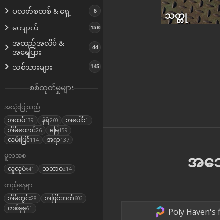
ပလတ်စတစ် & ရှေ့
6
သတ္တု
ကျောက်
158
အထည်အလိပ် &
44
အရေပြား
သစ်သားများ
145
စစ်ထုတ်မှုများ
အသုံးပြုသည်
အထပ်
နံရံ
အပေါင်
139
260
1
အိမ်ထောင်
မြေ
26
159
လမ်းပြင်
အရာ
114
137
အသွ
မူလအစ
လူလုပ်
သဘာဝ
641
214
တည်နေရာ
အိမ်တွင်း
အပြင်ဘက်
28
602
တစ်ခုခု
51
Poly Haven's f