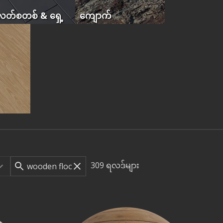
တ်စတစ် & ရှေ့
ကျောက်
309
ရလဒ်များ