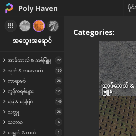
Poly Haven
ပိုင်
Categories:
အသွေးအရောင်
အာဖ်ဆာလ် & ဘစ်မြူန
22
အုတ် & ဘလောက်
150
ကာရာမစ်
26
အာဖ်ဆာလ် &
မြူန
ကွန်ကရစ်များ
125
မြေ & မြေပြင်
146
သတ္တု
26
သဘာဝ
6
စာရွက် & ကတ်
1