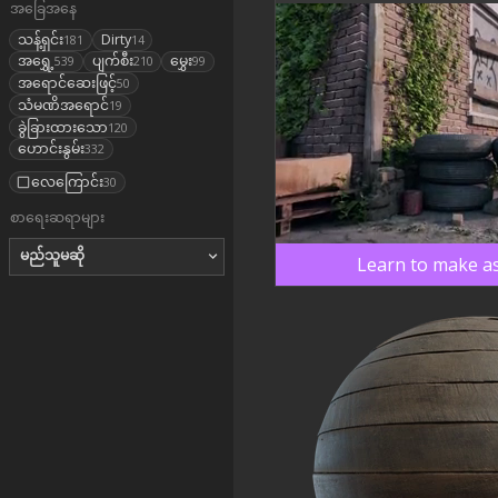
အခြေအနေ
သန့်ရှင်း
Dirty
181
14
အရွှေ့
ပျက်စီး
မွှေး
539
210
99
အရောင်ဆေးဖြင့်
50
သံမဏိအရောင်
19
ခွဲခြားထားသော
120
ဟောင်းနွမ်း
332
လေကြောင်း
30
စာရေးဆရာများ
မည်သူမဆို
Learn to make as