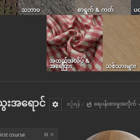
သဘာဝ
စာရွက် & ကတ်
ပလ
အထည်အလိပ် &
အရေပြား
သစ်သားများ
ေးအရောင်
စဉ်ရန် -:
ရေပန်းစားမှုအလိုက်
irst course