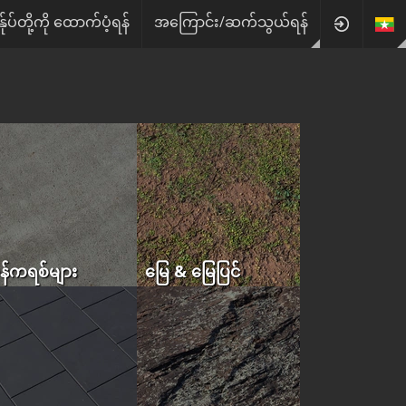
န်ုပ်တို့ကို ထောက်ပံ့ရန်
အကြောင်း/ဆက်သွယ်ရန်
န်ကရစ်များ
မြေ & မြေပြင်