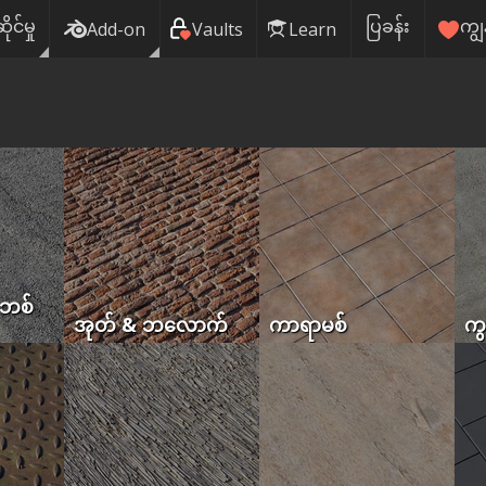
ဆိုင်မှု
ပြခန်း
ကျွ
Add-on
Vaults
Learn
 ဘစ်
အုတ် & ဘလောက်
ကာရာမစ်
ကွ