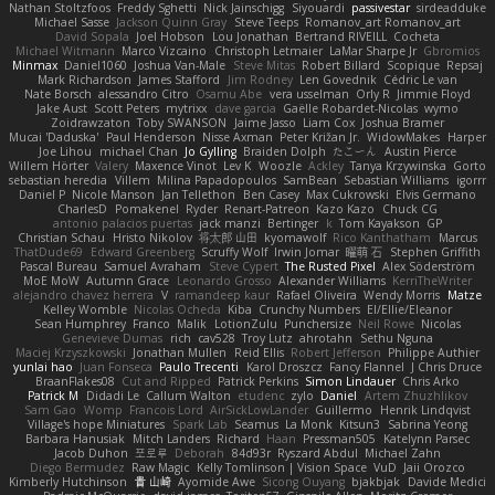
Nathan Stoltzfoos
Freddy Sghetti
Nick Jainschigg
Siyouardi
passivestar
sirdeadduke
Michael Sasse
Jackson Quinn Gray
Steve Teeps
Romanov_art Romanov_art
David Sopala
Joel Hobson
Lou Jonathan
Bertrand RIVEILL
Cocheta
Michael Witmann
Marco Vizcaino
Christoph Letmaier
LaMar Sharpe Jr
Gbromios
Minmax
Daniel1060
Joshua Van-Male
Steve Mitas
Robert Billard
Scopique
Repsaj
Mark Richardson
James Stafford
Jim Rodney
Len Govednik
Cédric Le van
Nate Borsch
alessandro Citro
Osamu Abe
vera usselman
Orly R
Jimmie Floyd
Jake Aust
Scott Peters
mytrixx
dave garcia
Gaëlle Robardet-Nicolas
wymo
Zoidrawzaton
Toby SWANSON
Jaime Jasso
Liam Cox
Joshua Bramer
Mucai 'Daduska'
Paul Henderson
Nisse Axman
Peter Križan Jr.
WidowMakes
Harper
Joe Lihou
michael Chan
Jo Gylling
Braiden Dolph
たこーん
Austin Pierce
Willem Hörter
Valery
Maxence Vinot
Lev K
Woozle
Ackley
Tanya Krzywinska
Gorto
sebastian heredia
Villem
Milina Papadopoulos
SamBean
Sebastian Williams
igorrr
Daniel P
Nicole Manson
Jan Tellethon
Ben Casey
Max Cukrowski
Elvis Germano
CharlesD
Pomakenel
Ryder
Renart-Patreon
Kazo Kazo
Chuck CG
antonio palacios puertas
jack manzi
Bertinger
k
Tom Kayakson
GP
Christian Schau
Hristo Nikolov
将太郎 山田
kyomawolf
Rico Kanthatham
Marcus
ThatDude69
Edward Greenberg
Scruffy Wolf
Irwin Jomar
曜萌 石
Stephen Griffith
Pascal Bureau
Samuel Avraham
Steve Cypert
The Rusted Pixel
Alex Söderström
MoE MoW
Autumn Grace
Leonardo Grosso
Alexander Williams
KerriTheWriter
alejandro chavez herrera
V
ramandeep kaur
Rafael Oliveira
Wendy Morris
Matze
Kelley Womble
Nicolas Ocheda
Kiba
Crunchy Numbers
El/Ellie/Eleanor
Sean Humphrey
Franco
Malik
LotionZulu
Punchersize
Neil Rowe
Nicolas
Genevieve Dumas
rich
cav528
Troy Lutz
ahrotahn
Sethu Nguna
Maciej Krzyszkowski
Jonathan Mullen
Reid Ellis
Robert Jefferson
Philippe Authier
yunlai hao
Juan Fonseca
Paulo Trecenti
Karol Droszcz
Fancy Flannel
J Chris Druce
BraanFlakes08
Cut and Ripped
Patrick Perkins
Simon Lindauer
Chris Arko
Patrick M
Didadi Le
Callum Walton
etudenc
zylo
Daniel
Artem Zhuzhlikov
Sam Gao
Womp
Francois Lord
AirSickLowLander
Guillermo
Henrik Lindqvist
Village's hope Miniatures
Spark Lab
Seamus
La Monk
Kitsun3
Sabrina Yeong
Barbara Hanusiak
Mitch Landers
Richard
Haan
Pressman505
Katelynn Parsec
Jacob Duhon
포로루
Deborah
84d93r
Ryszard Abdul
Michael Zahn
Diego Bermudez
Raw Magic
Kelly Tomlinson | Vision Space
VuD
Jaii Orozco
Kimberly Hutchinson
貴 山崎
Ayomide Awe
Sicong Ouyang
bjakbjak
Davide Medici