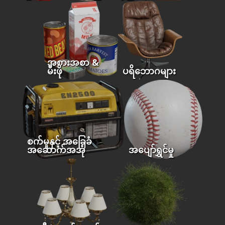
အစားအစာ &
မီးဖို
ပရိဘောဂများ
စက်မှုနှင့် အခြေခံ
အဆောက်အအုံ
အပျော်ရွှင်မှု