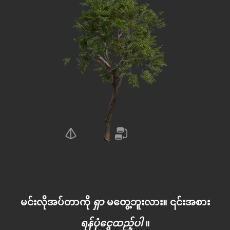
မင်းလိုအပ်တာကို
ရှာ
မတွေ့ဘူးလား။ ၎င်းအစား
ရန်ပုံငွေထည့်ပါ
။