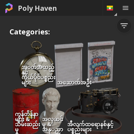
Poly Haven
Categories:
အဝတ်အထည်
နှင့်
ကိုယ်ပိုင်ပစ္စည်း
များ
အဆောက်အဦး
ကွန်တိန်နာ
များ &
အလှဆင်
သိမ်းဆည်း
မှု &
အီလက်ထရောနစ်နှင့်
မှု
အနုပညာ
ပစ္စည်းများ