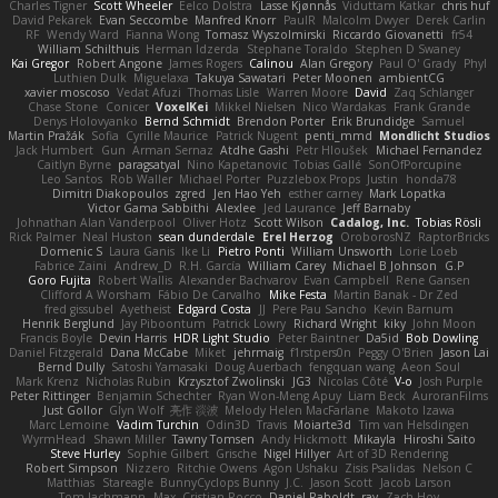
Charles Tigner
Scott Wheeler
Eelco Dolstra
Lasse Kjønnås
Viduttam Katkar
chris huf
David Pekarek
Evan Seccombe
Manfred Knorr
PaulR
Malcolm Dwyer
Derek Carlin
RF
Wendy Ward
Fianna Wong
Tomasz Wyszolmirski
Riccardo Giovanetti
fr54
William Schilthuis
Herman Idzerda
Stephane Toraldo
Stephen D Swaney
Kai Gregor
Robert Angone
James Rogers
Calinou
Alan Gregory
Paul O' Grady
Phyl
Luthien Dulk
Miguelaxa
Takuya Sawatari
Peter Moonen
ambientCG
xavier moscoso
Vedat Afuzi
Thomas Lisle
Warren Moore
David
Zaq Schlanger
Chase Stone
Conicer
VoxelKei
Mikkel Nielsen
Nico Wardakas
Frank Grande
Denys Holovyanko
Bernd Schmidt
Brendon Porter
Erik Brundidge
Samuel
Martin Pražák
Sofia
Cyrille Maurice
Patrick Nugent
penti_mmd
Mondlicht Studios
Jack Humbert
Gun
Arman Sernaz
Atdhe Gashi
Petr Hloušek
Michael Fernandez
Caitlyn Byrne
paragsatyal
Nino Kapetanovic
Tobias Gallé
SonOfPorcupine
Leo Santos
Rob Waller
Michael Porter
Puzzlebox Props
Justin
honda78
Dimitri Diakopoulos
zgred
Jen Hao Yeh
esther carney
Mark Lopatka
Victor Gama Sabbithi
Alexlee
Jed Laurance
Jeff Barnaby
Johnathan Alan Vanderpool
Oliver Hotz
Scott Wilson
Cadalog, Inc.
Tobias Rösli
Rick Palmer
Neal Huston
sean dunderdale
Erel Herzog
OroborosNZ
RaptorBricks
Domenic S
Laura Ganis
Ike Li
Pietro Ponti
William Unsworth
Lorie Loeb
Fabrice Zaini
Andrew_D
R.H. García
William Carey
Michael B Johnson
G.P
Goro Fujita
Robert Wallis
Alexander Bachvarov
Evan Campbell
Rene Gansen
Clifford A Worsham
Fábio De Carvalho
Mike Festa
Martin Banak - Dr Zed
fred gissubel
Ayetheist
Edgard Costa
JJ
Pere Pau Sancho
Kevin Barnum
Henrik Berglund
Jay Piboontum
Patrick Lowry
Richard Wright
kiky
John Moon
Francis Boyle
Devin Harris
HDR Light Studio
Peter Baintner
Da5id
Bob Dowling
Daniel Fitzgerald
Dana McCabe
Miket
jehrmaig
f1rstpers0n
Peggy O'Brien
Jason Lai
Bernd Dully
Satoshi Yamasaki
Doug Auerbach
fengquan wang
Aeon Soul
Mark Krenz
Nicholas Rubin
Krzysztof Zwolinski
JG3
Nicolas Côté
V-o
Josh Purple
Peter Rittinger
Benjamin Schechter
Ryan Won-Meng Apuy
Liam Beck
AuroranFilms
Just Gollor
Glyn Wolf
亮作 淡波
Melody Helen MacFarlane
Makoto Izawa
Marc Lemoine
Vadim Turchin
Odin3D
Travis
Moiarte3d
Tim van Helsdingen
WyrmHead
Shawn Miller
Tawny Tomsen
Andy Hickmott
Mikayla
Hiroshi Saito
Steve Hurley
Sophie Gilbert
Grische
Nigel Hillyer
Art of 3D Rendering
Robert Simpson
Nizzero
Ritchie Owens
Agon Ushaku
Zisis Psalidas
Nelson C
Matthias
Stareagle
BunnyCyclops Bunny
J.C.
Jason Scott
Jacob Larson
Tom Jachmann
Max
Cristian Rocco
Daniel Raboldt
ray
Zach Hoy