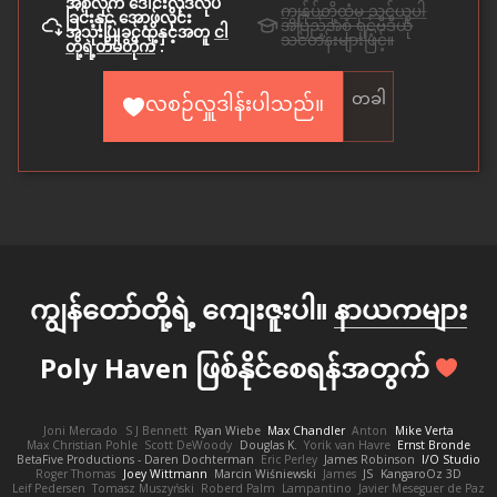
အစုလိုက် ဒေါင်းလုဒ်လုပ်
ကျွန်ုပ်တို့ထံမှ သင်ယူပါ
ခြင်းနှင့် အော့ဖ်လိုင်း
အပြည့်အစုံ ရှင့်ဗီဒီယို
အသုံးပြုခွင့်တို့နှင့်အတူ
ငါ
သင်တန်းများဖြင့်။
တို့ရဲ့တိမ်တိုက်
.
တခါ
လစဉ်လှူဒါန်းပါသည်။
ကျွန်တော်တို့ရဲ့ ကျေးဇူးပါ။
နာယကများ
Poly Haven ဖြစ်နိုင်စေရန်အတွက်
Joni Mercado
S J Bennett
Ryan Wiebe
Max Chandler
Anton
Mike Verta
Max Christian Pohle
Scott DeWoody
Douglas K.
Yorik van Havre
Ernst Bronde
BetaFive Productions - Daren Dochterman
Eric Perley
James Robinson
I/O Studio
Roger Thomas
Joey Wittmann
Marcin Wiśniewski
James
JS
KangaroOz 3D
Leif Pedersen
Tomasz Muszyński
Roberd Palm
Lampantino
Javier Meseguer de Paz