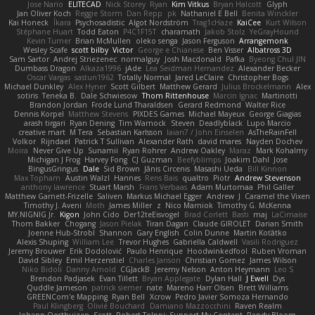
Jose Nario
ELITECAD
Nick Storey
Ryan
Kim Vitkus
Bryan Halcott
Glyph
Jan Oliver Koch
Reggie Storm
Dan Repp
pk
Nathaniel E Bell
Benita Winckler
Kai Honeck
Íkara
Psychosadistic
Algot Nordström
Trag1cHaze
KaiCee
Kurt Wilson
Stéphane Huart
Todd Eaton
P4C1F15T
charamath
Jakob Stolz
YeGrayHound
Kevin Turner
Brian McMullen
oleko senga
Jason Ferguson
Arrangemonk
Wesley Scafe
scott bilby
Victor
George e Chianese
Ben Visser
Albatross 3D
Sam Sartor
Andrej Striezenec
normalguy
Josh Macdonald
Pafka
Byeong Chul JIN
Dumbass Dragon
Alkaza1996
jAde
Lea Seidman Hernandez
Alexander Becker
Oscar Vargas
sastun1962
Totally Normal
Jared LeClaire
Christopher Bogs
Michael Dunkley
Alex Hyner
Scott Gilbert
Matthew Gerard
Julius Brockelmann
Alex
sotiris
Teneka B.
Dale Schwiesow
Thom Rittenhouse
Marcin Ignac
Martinotti
Brandon Jordan
Frode Lund Tharaldsen
Gerard Redmond
Walter Rice
Dennis Korpel
Matthew Stevens
PIXDES Games
Michael Mayeux
George Giagias
arash tirgari
Ryan Dening
Tim Warnock
Steven
Deadlyblack
Lupo Marcio
creative mart
M Tera
Sebastian Karlsson
Iaian7 / John Einselen
AsTheRainFell
Volkor
Rijndael
Patrick T Sullivan
Alexander Rath
david mares
Nayden Dochev
Moira
Never Give Up
Sunamii
Ryan Rohrer
Andrew Oakley
Maraz
Mark Kohalmy
Michigan J Frog
Harvey Fong
CJ Guzman
Beefyblimps
Joakim Dahl
Jose
BingusGringus
Dale
Sid Brown
Jānis Circenis
Masashi Ueda
Bill Kinnon
Max Topham
Austin Walzl
Hannes
Rens Bais
qualtro
Piotr
Andrew Stevenson
anthony lawrence
Stuart Marsh
Frans Verbaas
Adam Murtomaa
Phil Galler
Matthew Garnett-Frizelle
Saliven
Markus Michael Egger
Andrew
J
Caramel the Vixen
Timothy J. Aveni
Moth
James Miller
z
Nico Marniok
Timothy G. McKenna
MY.NIGNIG Jr.
Kigon
John Cido
Der12teEisvogel
Brad Corlett
Basti
maj
LaCimaise
Thom Bakker
Chogang
Jason Pielak
Tiran Dagan
Claude GIROLET
Darian Smith
Joenne Hub-Strobl
Shannon
Gary English
Colin Dunne
Martin Koťátko
Alexis Shuping
William Lee
Trevor Hughes
Gabriella Caldwell
Vasili Rodriguez
Jeremy Brouwer
Erik Dodolović
Paulo Henrique
Hoodwinkedfool
Ruben Vroman
David Sibley
Emil Herzenstiel
Charles Janson
Christian Gomez
James Wilson
Niko Bidoli
Danny Arnold
CGJackB
Jeremy Nelson
Anton Heymann
Leo S
Brendon Padjasek
Evan Tillett
Bryan Applegate
Dylan Hall
J Ewell
Dys
Quddle Jameson
patrick siemer
nate
Mareno Harr Olsen
Brett Williams
GREENCom'e Mapping
Ryan Bell
Xcrow
Pedro Javier Somoza Hernando
Paul Klingberg
Olivié Bouchard
Damiano Mazzocchini
Raven Realm