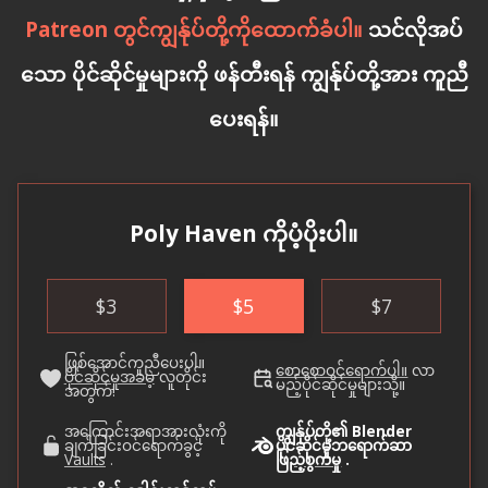
Patreon တွင်ကျွန်ုပ်တို့ကိုထောက်ခံပါ။
သင်လိုအပ်
သော ပိုင်ဆိုင်မှုများကို ဖန်တီးရန် ကျွန်ုပ်တို့အား ကူညီ
ပေးရန်။
Poly Haven ကိုပံ့ပိုးပါ။
$
3
$
5
$
7
ဖြစ်အောင်ကူညီပေးပါ။
စောစောဝင်ရောက်ပါ။
လာ
ပိုင်ဆိုင်မှုအခမဲ့
လူတိုင်း
မည့်ပိုင်ဆိုင်မှုများသို့။
အတွက်!
အကြောင်းအရာအားလုံးကို
ကျွန်ုပ်တို့၏ Blender
ချက်ခြင်းဝင်ရောက်ခွင့်
ပိုင်ဆိုင်မှုဘရောက်ဆာ
Vaults
.
ဖြည့်စွက်မှု
.