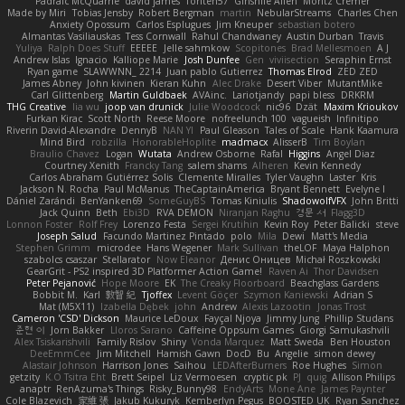
Padraic McQuarrie
david james
Toriten57
Ginsnile Allen
Moritz Cremer
Made by Miri
Tobias Jensby
Robert Bergman
martin
NebularStreams
Charles Chen
Anxiety Opossum
Carlos Esplugues
Jim Kneuper
sebastian botero
Almantas Vasiliauskas
Tess Cornwall
Rahul Chandwaney
Austin Durban
Travis
Yuliya
Ralph Does Stuff
EEEEE
Jelle sahmkow
Scopitones
Brad Mellesmoen
A J
Andrew Islas
Ignacio
Kalliope Marie
Josh Dunfee
Gen
viviisection
Seraphin Ernst
Ryan game
SLAWWNN_ 2214
Juan pablo Gutierrez
Thomas Elrod
ZED ZED
James Abney
John kivinen
Kieran Kuhn
Alec Drake
Desert Viber
MutantMike
Carl Glittenberg
Martin Guldbaek
AVAinc.
Lariotjandy
papi bless
DRKRM
THG Creative
lia wu
joop van drunick
Julie Woodcock
nic96
Dzät
Maxim Krioukov
Furkan Kirac
Scott North
Reese Moore
nofreelunch 100
vagueish
Infinitipo
Riverin David-Alexandre
DennyB
NAN YI
Paul Gleason
Tales of Scale
Hank Kaamura
Mind Bird
robzilla
HonorableHoplite
madmacx
AlisserB
Tim Boylan
Braulio Chavez
Logan
Wutata
Andrew Osborne
Rafal
Higgins
Angel Diaz
Courtney Xenith
Francky Tang
salem shams
Alheren
Kevin Kennedy
Carlos Abraham Gutiérrez Solis
Clemente Miralles
Tyler Vaughn
Laster
Kris
Jackson N. Rocha
Paul McManus
TheCaptainAmerica
Bryant Bennett
Evelyne I
Dániel Zarándi
BenYanken69
SomeGuyBS
Tomas Kiniulis
ShadowolfVFX
John Britti
Jack Quinn
Beth
Ebi3D
RVA DEMON
Niranjan Raghu
경문 서
Flagg3D
Lonnon Foster
Rolf Frey
Lorenzo Festa
Sergei Krutihin
Kevin Roy
Peter Balicki
steve
Joseph Salud
Facundo Martinez Pintado
polo
Mila
Dewi
Matt's Media
Stephen Grimm
microdee
Hans Wegener
Mark Sullivan
theLOF
Maya Halphon
szabolcs csaszar
Stellarator
Now Eleanor
Денис Оницев
Michał Roszkowski
GearGrit - PS2 inspired 3D Platformer Action Game!
Raven Ai
Thor Davidsen
Peter Pejanović
Hope Moore
EK
The Creaky Floorboard
Beachglass Gardens
Bobbit M.
Karl
敦智 紀
Tjoffex
Levent Göçer
Szymon Kaniewski
Adrian S
Mat (M5X11)
Izabella Dębek
john
Andrew
Alexis Lazootin
Jonas Trost
Cameron 'CSD' Dickson
Maurice LeDoux
Fayçal Njoya
Jimmy Jung
Phillip Studans
준현 이
Jorn Bakker
Lloros Sarano
Caffeine Oppsum Games
Giorgi Samukashvili
Alex Tsiskarishvili
Family Rislov
Shiny
Vonda Marquez
Matt Sweda
Ben Houston
DeeEmmCee
Jim Mitchell
Hamish Gawn
DocD
Bu
Angelie
simon dewey
Alastair Johnson
Harrison Jones
Saihou
LEDAfterBurners
Roe Hughes
Simon
getzity
K.O Tsitra Eht
Brett Seipel
Liz Vermoesen
cryptic pk
PJ
quig
Allison Philips
anaptr
RenAzuma's Things
Risky_Bunny98
EndyArts
Mone Ane
James Paynter
Cole Blazevich
家維 張
Jakub Kukuryk
Kemberlyn Pegus
BOOSTED UK
Ryan Sanchez