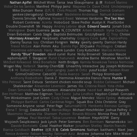
Nathan Apffel
Mitchell Winn
Tania
Ieva Straupmane
金 康
Robert Marino
Victor De los Santos
Manfred
Philipp Jainz
Марина Ск
Dave Child
UncleJesseppe
Mike Duncan
Rene
名氏 无
Chris Priscott
Thomas Rigg
Derrick Graham
yankee (derogatory)
Overshafter
Madeleine Andersson
Nahuel Adreani
Dennis Smolek
Mythina
Noward Beast
Valerian Vardania
The Taxi Man
Robert Contreras
Azerta
HoboGod
Steve Pedler
Austyn K
PixelScribe
Double Downshift
Mr. Happy
Andrey Lebrov
sbuk
Edward Swartz
Jonah Edick
Wahrgrave
Dom Guerrera
Jazza
N_COUNTER
Artem Beitsch
Iryna Osadcha
Diran Bebekian
Caleb Slagle
Baptiste Belmudes
GrizzlyBeard
CJ
Troy
Chrisie
Morrissey Alexander
Harpbeats
charliehsy
Gregory Cook
Lulu
ExplorePolo
Danny Taurus
kay
Christian Forsgren
Venky
qwerty qwerty
Damon Hardy
Trevor McGee
Alan Pimm
Aku
Danilo Pipi
3DQuake
PooMagoo
Cristian
montrose edmonds
Harry
Frank Lundin
Cory Kutschker
Marcos Antonio
Randy "Blue" Bowden
david curiel
Rune
Nicky Brownell
Sibusiso Mauze
wpbirney420
T. Stargazer
Punit Chaturvedi
Andrew Barrie
Minehow
Mon1k4
Mitchell Kirkwood
Mike Bonafede
Keith Bridges
Kamila Novakova Tereza Nemcova
Wogan May
NefaroX
Stanley Chen榕樹
Unearthly Interactive
Jay
Joseph McKinnon
지후 이
Rafael Jimenez
Colin Langley
Juan M Ortiz
yusuf kodat
Taliesin River
GrimeOnADime
Cabot3D
Paola Avanzo
Sarah
Philipp Krombusch
Anthony Rosbottom
Danik Z
Herminia Alexandra Franco Parra
Hunter R
Vito Petrović
Saint Deluca
Sentient chicken noodle soup
Robbe Callewaert
Michael
Shalekendar
Alexander Levenson
James
Ma. Cristina Risoli
Yota chiba
Dean Simonds
Mark Sanderson
Alexandre Lhote
hazel bat
Abhijit Prasanth
Ben Hoffman
Matthew Edgmon
Tara Exotic
Juha Lindfors
Haydon Costall
Gonzako
Tim Winkelmann
Joel Green
Cody Chow
Miguel Mendez
Mario Epsley
dvdcusick
Philippe Bartholi
Carlos Cardenas Negro
Squak Box
Chlo Christine
Gray
Someone Anyone
sonal
Peter Page
Saturnis#6115
Heriberto Reinoso Gallegos
Elena T
Strogg
DaskalosBCE
ManiacMayo
Michael Hirschfelder
Joshua Palfrey
A
Maximino Huertas Vila
Shansen
Pureon
Rinalds Miļicins
Monica Pirvu
家俊 吴
Jahluu
Paul Marshall
Tabia Lourenco
Redlion
HeyoNSFW
Darry
Wojciech Świątkiewicz
Jack Lynch
Peter Siemens
Ben Berntsen
Nananekoko
Ian
Davide Bortoletti
Coral
Heather Walker
Jonathan Shelley
Martín Franchi
Bianca Goldbach
Beefree
治英 矢島
Caleb Simmons
Nathan
baitham i
Maet
Jean
Fenice Ardente
Fabian Norrby
Fatimah Aziz
Andrew
Johanna Fate
Mike Weber