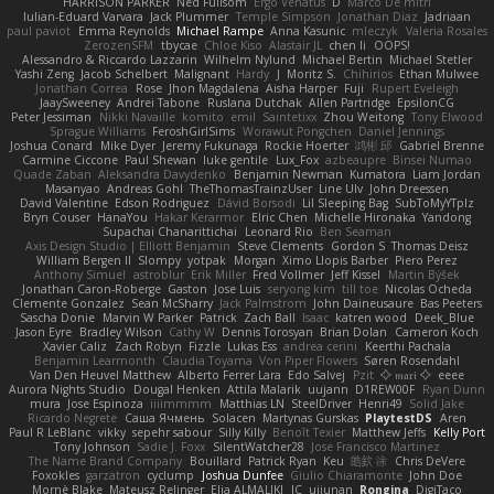
HARRISON PARKER
Ned Fullsom
Ergo Venatus
D
Marco De mitri
Iulian-Eduard Varvara
Jack Plummer
Temple Simpson
Jonathan Diaz
Jadriaan
paul paviot
Emma Reynolds
Michael Rampe
Anna Kasunic
mleczyk
Valeria Rosales
ZerozenSFM
tbycae
Chloe Kiso
Alastair JL
chen li
OOPS!
Alessandro & Riccardo Lazzarin
Wilhelm Nylund
Michael Bertin
Michael Stetler
Yashi Zeng
Jacob Schelbert
Malignant
Hardy
J
Moritz S.
Chihirios
Ethan Mulwee
Jonathan Correa
Rose
Jhon Magdalena
Aisha Harper
Fuji
Rupert Eveleigh
JaaySweeney
Andrei Tabone
Ruslana Dutchak
Allen Partridge
EpsilonCG
Peter Jessiman
Nikki Navaille
komito
emil
Saintetixx
Zhou Weitong
Tony Elwood
Sprague Williams
FeroshGirlSims
Worawut Pongchen
Daniel Jennings
Joshua Conard
Mike Dyer
Jeremy Fukunaga
Rockie Hoerter
鸿彬 邱
Gabriel Brenne
Carmine Ciccone
Paul Shewan
luke gentile
Lux_Fox
azbeaupre
Binsei Numao
Quade Zaban
Aleksandra Davydenko
Benjamin Newman
Kumatora
Liam Jordan
Masanyao
Andreas Gohl
TheThomasTrainzUser
Line Ulv
John Dreessen
David Valentine
Edson Rodriguez
Dávid Borsodi
Lil Sleeping Bag
SubToMyYTplz
Bryn Couser
HanaYou
Hakar Kerarmor
Elric Chen
Michelle Hironaka
Yandong
Supachai Chanarittichai
Leonard Rio
Ben Seaman
Axis Design Studio | Elliott Benjamin
Steve Clements
Gordon S
Thomas Deisz
William Bergen II
Slompy
yotpak
Morgan
Ximo Llopis Barber
Piero Perez
Anthony Simuel
astroblur
Erik Miller
Fred Vollmer
Jeff Kissel
Martin Býšek
Jonathan Caron-Roberge
Gaston
Jose Luis
seryong kim
till toe
Nicolas Ocheda
Clemente Gonzalez
Sean McSharry
Jack Palmstrom
John Daineusaure
Bas Peeters
Sascha Donie
Marvin W Parker
Patrick
Zach Ball
Isaac
katren wood
Deek_Blue
Jason Eyre
Bradley Wilson
Cathy W
Dennis Torosyan
Brian Dolan
Cameron Koch
Xavier Caliz
Zach Robyn
Fizzle
Lukas Ess
andrea cerini
Keerthi Pachala
Benjamin Learmonth
Claudia Toyama
Von Piper Flowers
Søren Rosendahl
Van Den Heuvel Matthew
Alberto Ferrer Lara
Edo Salvej
Pzit
✧ 𝔪𝔞𝔯𝔦 ✧
eeee
Aurora Nights Studio
Dougal Henken
Attila Malarik
uujann
D1REW00F
Ryan Dunn
mura
Jose Espinoza
iiiimmmm
Matthias LN
SteelDriver
Henri49
Solid Jake
Ricardo Negrete
Саша Ячмень
Solacen
Martynas Gurskas
PlaytestDS
Aren
Paul R LeBlanc
vikky
sepehr sabour
Silly Killy
Benoît Texier
Matthew Jeffs
Kelly Port
Tony Johnson
Sadie J. Foxx
SilentWatcher28
Jose Francisco Martinez
The Name Brand Company
Bouillard
Patrick Ryan
Keu
皓欽 涂
Chris DeVere
Foxokles
garzatron
cyclump
Joshua Dunfee
Giulio Chiaramonte
John Doe
Mornè Blake
Mateusz Relinger
Elia ALMALIKI
JC
uiiunan
Rongina
DigiTaco