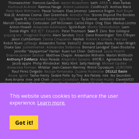
Thierwaechter
Francois Gandon
Aaron Mceachern
kath
AREA 6
Alan Farkas
Humoud Al-Amiri
Rasmus Hauge
Arlene Lukkarila
ColdRice25
Anthea Ward
Peter Mark Wittmann
Pascal Scrivani
Elias Jimenez
Lawrence Rogers
Kurt Boyer
Risk 📀
Andreea Cosma
Dan Greenheck
Annette Pew
Stories Beyond The Borders
Spark PJ
Mohamad Hadlah
Kyle Mitrione
Ty Grenier
dddddrdrdrdrdr
Marcell Ceslowsky
Cedoulain
Jeff McGowan
Carlos Filipe
Oleg
Elsie
Markus Löchte
Anton Howell
Alexander Adelmann
Spirit-Rush
Moritz Schmidtchen
Liam
Derek Wight
幸史 松下
Eduardo
Peter Thomson
Sean T
Zero
Ben Gillespie
yuijung seo
Imagined Realms
Alani Sanders
Deck
Dane Reisenbigler
Tim O'Bryan
Jason Cuthbertson
Zerina Cmajcanin
FabFab
Robert A Lohaus
Paul Lau
Robin Nuen
jeffsarge
Alexandro Torres
Volico72
morzsa
Jesse Marku
Allan Wright
Drake Gao
Julileeheehee
Aleksandra Stefanova
Bernard Landgraf
Daan Bootsma
Jennifer "daysparrow" Harlan
Kuan lun Chen
DaDrood
Laura Pesenti
Brianna Janssen Saldivar
Matthew Chapin
Alexander Wilhelm
Martin Wittfooth
Anthony F DeMarco
Alejo Parada
Alejandro Soriano
中村秀人
Agnieszka Marut
Jacob apple
Philip Windecker
Matz Klint
Sally Hastings
Michael Updike
Alexandra Forman
MrIsklar
Jean-Cassien Marmey
Weird Oposssum
LIUBOYAN
Raul Perez Delgado
Kazuya Yamanaka
Zuzana Hudecova
DELILLE Basile
Acura .Ignite
Tasha Henry
Sedale Pelle
by Tiny
Ale Pašeta
nile
Ike Saunders
Aves Arcana
inex
Jedi Chen
Jaxson Crookston
Ewos
Miroslav Hudec
Davebb933
landon dehart
Parker Wheeldon
Gas SessionMedia
정율 이
Owen Carson
Simon
Tim Schulz
Ratner
KelsyJay
Jo
HARTHUR
Taylor Freeman
FRED MAHER
prfctwhite
yataa
Christopher Bradley
Joe Rivera
Malte Schweitzer
Roman Kaelin
Isabella
This website uses cookies to enhance the user
Erickson Foster
Chandler Griese
修汰 山田
Tyler Avirett
Tom
JimmyCNX
The one and only phase
sepp
HectorOH
Brian
Alyx
Jonathan
Verbatim
Clay T
experience.
Learn more.
Reiten Cheng
Joykk
Sonia domenech garcia
Lucy Vu
Sammy Sidefx
Martin C
Mac Greggor
The Bearded Squirrel
Rebecca Whitehead
Matthew Tronc
R
Gabirél
Force Feed
Radosław Wieczorek
CineArtOhio
Sabrina Munley
Jeroen Bekkers
Rodrigo Terrazas
Yael Ghusoun
Aaron
Adam Jenkins
Pranaya Shakya
Polina Leskova
Sylvain
Traxus
Jehad Maddah
재윤 옥
Irma Andersson
Got it!
Alex Cullinane-Carrasco
Matthew Whiteacre
Johannes Sjöstedt
Matt Dalpé
George Wheat
Oliver Erdmann
Kenan Regez
sludgybeast
Mukund A
Joseph Combs
Khalid
Brian Tabone
MarzZ
Well Misinformed
charlie otto
HAGI
Cédric Vermeirre
Leon Husky
Robert jean
Tom Rudolf
Sergio Uscanga
Flex2006D !
NightWriter