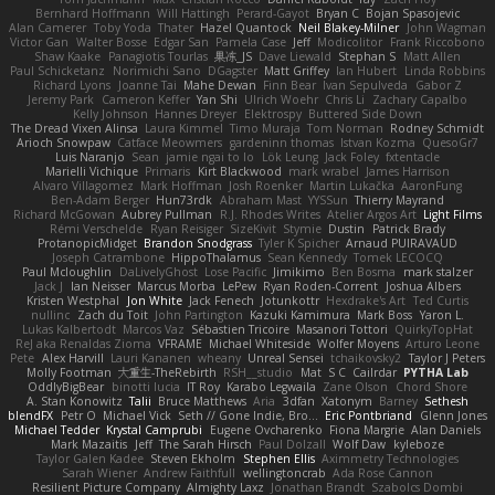
Bernhard Hoffmann
Will Hattingh
Perard-Gayot
Bryan C
Bojan Spasojevic
Alan Camerer
Toby Yoda
Thater
Hazel Quantock
Neil Blakey-Milner
John Wagman
Victor Gan
Walter Bosse
Edgar San
Pamela Case
Jeff
Modicolitor
Frank Riccobono
Shaw Kaake
Panagiotis Tourlas
果冻_JS
Dave Liewald
Stephan S
Matt Allen
Paul Schicketanz
Norimichi Sano
DGagster
Matt Griffey
Ian Hubert
Linda Robbins
Richard Lyons
Joanne Tai
Mahe Dewan
Finn Bear
Ivan Sepulveda
Gabor Z
Jeremy Park
Cameron Keffer
Yan Shi
Ulrich Woehr
Chris Li
Zachary Capalbo
Kelly Johnson
Hannes Dreyer
Elektrospy
Buttered Side Down
The Dread Vixen Alinsa
Laura Kimmel
Timo Muraja
Tom Norman
Rodney Schmidt
Arioch Snowpaw
Catface Meowmers
gardeninn thomas
Istvan Kozma
QuesoGr7
Luis Naranjo
Sean
jamie ngai to lo
Lök Leung
Jack Foley
fxtentacle
Marielli Vichique
Primaris
Kirt Blackwood
mark wrabel
James Harrison
Alvaro Villagomez
Mark Hoffman
Josh Roenker
Martin Lukačka
AaronFung
Ben-Adam Berger
Hun73rdk
Abraham Mast
YYSSun
Thierry Mayrand
Richard McGowan
Aubrey Pullman
R.J. Rhodes Writes
Atelier Argos Art
Light Films
Rémi Verschelde
Ryan Reisiger
SizeKivit
Stymie
Dustin
Patrick Brady
ProtanopicMidget
Brandon Snodgrass
Tyler K Spicher
Arnaud PUIRAVAUD
Joseph Catrambone
HippoThalamus
Sean Kennedy
Tomek LECOCQ
Paul Mcloughlin
DaLivelyGhost
Lose Pacific
Jimikimo
Ben Bosma
mark stalzer
Jack J
Ian Neisser
Marcus Morba
LePew
Ryan Roden-Corrent
Joshua Albers
Kristen Westphal
Jon White
Jack Fenech
Jotunkottr
Hexdrake's Art
Ted Curtis
nullinc
Zach du Toit
John Partington
Kazuki Kamimura
Mark Boss
Yaron L.
Lukas Kalbertodt
Marcos Vaz
Sébastien Tricoire
Masanori Tottori
QuirkyTopHat
ReJ aka Renaldas Zioma
VFRAME
Michael Whiteside
Wolfer Moyens
Arturo Leone
Pete
Alex Harvill
Lauri Kananen
wheany
Unreal Sensei
tchaikovsky2
Taylor J Peters
Molly Footman
大重生-TheRebirth
RSH__studio
Mat
S C
Cailrdar
PYTHA Lab
OddlyBigBear
binotti lucia
IT Roy
Karabo Legwaila
Zane Olson
Chord Shore
A. Stan Konowitz
Talii
Bruce Matthews
Aria
3dfan
Xatonym
Barney
Sethesh
blendFX
Petr O
Michael Vick
Seth // Gone Indie, Bro...
Eric Pontbriand
Glenn Jones
Michael Tedder
Krystal Camprubi
Eugene Ovcharenko
Fiona Margrie
Alan Daniels
Mark Mazaitis
Jeff
The Sarah Hirsch
Paul Dolzall
Wolf Daw
kyleboze
Taylor Galen Kadee
Steven Ekholm
Stephen Ellis
Aximmetry Technologies
Sarah Wiener
Andrew Faithfull
wellingtoncrab
Ada Rose Cannon
Resilient Picture Company
Almighty Laxz
Jonathan Brandt
Szabolcs Dombi