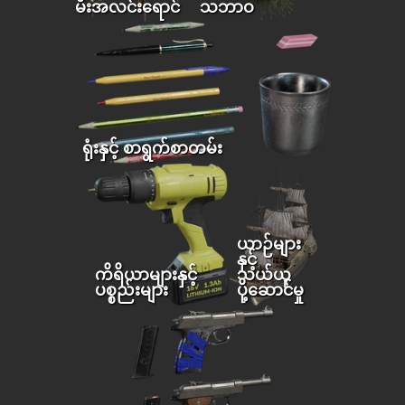
မီးအလင်းရောင်
သဘာဝ
ရုံးနှင့် စာရွက်စာတမ်း
ယာဉ်များ
နှင့်
ကိရိယာများနှင့်
သယ်ယူ
ပစ္စည်းများ
ပို့ဆောင်မှု