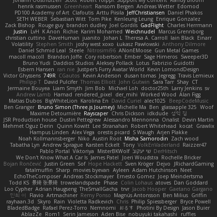
Johann Oosthuizen
Scott
Robert Tolppi: Support My Content
Randy Bloom
henrik rasmussen
Greenheart
Ransom Bergen
Andreas Wetter
Edomod
PD100 Academy of Art
Clafoutis
Arttu Piisila
JeffChristiansen
Daniel Phakos
SETH WEBER
Sebastian Witt
Tom Pike
Kenleung Leung
Enrique Gonzalez
Zack Bishop
Rouge guy
brandon dudley
Joel Gordils
GadFlight
Charles Herrmann
Justin
LvH
K Anon
Richie
Karim Mohamed
Weichnudel
Marcus Grennborg
christian cuttino
DaveHuman
juanito
Johan L
Theresa A. Carroll
Iain Black
Einarr
Volatility
Stephen Smith
joshy west xoxo
Łukasz Pawłowski
Anthony Dilmore
Daniel Schmid Leal
Steele
Nitrosimi96
ANonEMoose
Gun Metal Games
macoll macoll
Brandon Joffe
Cory robertson
Ember
Sage Himeros
Sweeper3D
Bruno Yudi
Daddios Studios
Aleksey Pollack
Lotus
Fabrizio Guidotti
Esbern Hansen
ran nie
Justper's Furry Avatar World
Kevin LomondDesign
Victor Ghyssens
749R
CGautos
Kevin Anderson
dusan tomas
Jegregg
Travis Lemieux
Philipp T
David Pulcifer
Thomas Elliott
John Gutwin
Sara Tarr
Shay
CT
Jermaine Bouyea
Liam Smyth
Jim Bob
Michael Loh
doctor25th
Larry Jenkins
sv
Andrew Lamb
Hamad
rendered_pixel
der_mihi
Worked Wood
Alan Figg
Matias Dubos
BigWhiteLion
Karolina En
David Curiel
alec1025
BeepCodeMusic
Ben Granger
Bruno Simon (Three.js Journey)
Michelle Ma
Ben
glassapple 325
Woof
Maxime Detournière
Rayscaper
Chris Dickson
idkdude
성익 김
JSR Production house
Dustin Pettegrew
Alessandro Mennonna
Onalist
Devin Martin
Mehmet Oguz Derin
Quinn Kowitt
Lee Stranahan
Robert Whitehead
kocat
Grawlix
Hampus Linden
Alex Vega
orestis picard
S Waugh
Arjen Plakke
Noah Kollmannsberger
Niko
Austin Root
Misha Samorodin
Zach wood
Tabatha Lyn
Andrew Sprague
Karsten Eckelt
Tony
VolkEnVaderland
Raizzer47
Pablo Portal
Viktoriya
MisterBKWolf
שי יעקוב
DerHitsch
We Don't Know What A Car Is
James Patel
Joeri Woudstra
Rochelle Bricker
Bojan Rončević
Justin Green
Sof
Hope Hackett
Sven Kröger
Dejvo
JRichardGaming
fatalmuffin
Sharp
movies byevan
Ayleen
Adam Hutchinson
Neet
EchoTheComposer
Andreas Stockmayer
Ernesto Gomez
Joep Meindertsma
Todd KS
景琦 张景琦
trowelandspade
Phase
Colin Lohaus
atoves
Dan Goddard
Loo Cypher
Adrian Haugseng
TheSmallGacha
trvr
Jacob Hooper
Gaetano Gargano
민희 이
Flavio
Artmachiner
Remy Ponso
Magnús Antonsson
Ben Milius
Griffin
rayhaan.3d
Skyro
Rain
Violetta Radkevich
Chris
Philip Spiessberger
Bryce Powell
BladedBadge
Rafael Perez-Torro
Nemnomi
おるす
Photini By Design
Jason Buier
AblazZe
Rom1
Serin Jameson
Aden Bise
nobuyuki takahashi
ruffles