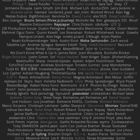
Victor Ghyssens
749R
CGautos
Kevin Anderson
dusan tomas
Jegregg
Travis Lemieux
Philipp T
David Pulcifer
Thomas Elliott
John Gutwin
Sara Tarr
Shay
CT
Jermaine Bouyea
Liam Smyth
Jim Bob
Michael Loh
doctor25th
Larry Jenkins
sv
Andrew Lamb
Hamad
rendered_pixel
der_mihi
Worked Wood
Alan Figg
Matias Dubos
BigWhiteLion
Karolina En
David Curiel
alec1025
BeepCodeMusic
Ben Granger
Bruno Simon (Three.js Journey)
Michelle Ma
Ben
glassapple 325
Woof
Maxime Detournière
Rayscaper
Chris Dickson
idkdude
성익 김
JSR Production house
Dustin Pettegrew
Alessandro Mennonna
Onalist
Devin Martin
Mehmet Oguz Derin
Quinn Kowitt
Lee Stranahan
Robert Whitehead
kocat
Grawlix
Hampus Linden
Alex Vega
orestis picard
S Waugh
Arjen Plakke
Noah Kollmannsberger
Niko
Austin Root
Misha Samorodin
Zach wood
Tabatha Lyn
Andrew Sprague
Karsten Eckelt
Tony
VolkEnVaderland
Raizzer47
Pablo Portal
Viktoriya
MisterBKWolf
שי יעקוב
DerHitsch
We Don't Know What A Car Is
James Patel
Joeri Woudstra
Rochelle Bricker
Bojan Rončević
Justin Green
Sof
Hope Hackett
Sven Kröger
Dejvo
JRichardGaming
fatalmuffin
Sharp
movies byevan
Ayleen
Adam Hutchinson
Neet
EchoTheComposer
Andreas Stockmayer
Ernesto Gomez
Joep Meindertsma
Todd KS
景琦 张景琦
trowelandspade
Phase
Colin Lohaus
atoves
Dan Goddard
Loo Cypher
Adrian Haugseng
TheSmallGacha
trvr
Jacob Hooper
Gaetano Gargano
민희 이
Flavio
Artmachiner
Remy Ponso
Magnús Antonsson
Ben Milius
Griffin
rayhaan.3d
Skyro
Rain
Violetta Radkevich
Chris
Philip Spiessberger
Bryce Powell
BladedBadge
Rafael Perez-Torro
Nemnomi
おるす
Photini By Design
AblazZe
Rom1
Serin Jameson
Aden Bise
nobuyuki takahashi
ruffles
Nathan Stoltzfoos
Freddy Sghetti
Nick Jainschigg
Siyouardi
passivestar
sirdeadduke
Michael Sasse
Jackson Quinn Gray
Steve Teeps
Romanov_art Romanov_art
David Sopala
Joel Hobson
Lou Jonathan
Bertrand RIVEILL
Cocheta
Michael Witmann
Marco Vizcaino
Christoph Letmaier
LaMar Sharpe Jr
Gbromios
Minmax
Daniel1060
Joshua Van-Male
Steve Mitas
Robert Billard
Scopique
Repsaj
Mark Richardson
James Stafford
Jim Rodney
Len Govednik
Cédric Le van
Nate Borsch
alessandro Citro
Osamu Abe
vera usselman
Orly R
Jimmie Floyd
Jake Aust
Scott Peters
mytrixx
dave garcia
Gaëlle Robardet-Nicolas
wymo
Zoidrawzaton
Toby SWANSON
Jaime Jasso
Liam Cox
Joshua Bramer
Mucai 'Daduska'
Paul Henderson
Nisse Axman
Peter Križan Jr.
WidowMakes
Harper
Joe Lihou
michael Chan
Jo Gylling
Braiden Dolph
たこーん
Austin Pierce
Willem Hörter
Valery
Maxence Vinot
Lev K
Woozle
Ackley
Tanya Krzywinska
Gorto