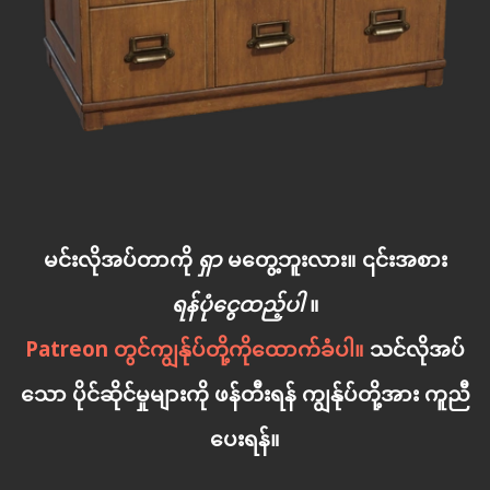
မင်းလိုအပ်တာကို
ရှာ
မတွေ့ဘူးလား။ ၎င်းအစား
ရန်ပုံငွေထည့်ပါ
။
Patreon တွင်ကျွန်ုပ်တို့ကိုထောက်ခံပါ။
သင်လိုအပ်
သော ပိုင်ဆိုင်မှုများကို ဖန်တီးရန် ကျွန်ုပ်တို့အား ကူညီ
ပေးရန်။