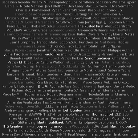
sebastian heredia
Villem
Milina Papadopoulos
SamBean
Sebastian Williams
igorrr
Daniel P
Nicole Manson
Jan Tellethon
Ben Casey
Max Cukrowski
Elvis Germano
CharlesD
Pomakenel
Ryder
Renart-Patreon
Kazo Kazo
Chuck CG
antonio palacios puertas
jack manzi
Bertinger
k
Tom Kayakson
GP
Christian Schau
Hristo Nikolov
将太郎 山田
kyomawolf
Rico Kanthatham
Marcus
ThatDude69
Edward Greenberg
Scruffy Wolf
Irwin Jomar
曜萌 石
Stephen Griffith
Pascal Bureau
TheDailyOculus
Steve Cypert
The Rusted Pixel
Alex Söderström
MoE MoW
Autumn Grace
Leonardo Grosso
Alexander Williams
KerriTheWriter
alejandro chavez herrera
V
ramandeep kaur
Rafael Oliveira
Wendy Morris
Matze
Kelley Womble
Nicolas Ocheda
Kiba
Crunchy Numbers
El/Ellie/Eleanor
Sean Humphrey
Franco
Malik
LotionZulu
Punchersize
Neil Rowe
Nicolas
Genevieve Dumas
rich
cav528
Troy Lutz
ahrotahn
Sethu Nguna
Maciej Krzyszkowski
Jonathan Mullen
Reid Ellis
Robert Jefferson
Philippe Authier
yunlai hao
Juan Fonseca
Paulo Trecenti
Karol Droszcz
Fancy Flannel
J Chris Druce
BraanFlakes08
Cut and Ripped
Patrick Perkins
Simon Lindauer
Chris Arko
Patrick M
Didadi Le
Callum Walton
etudenc
zylo
Daniel
Artem Zhuzhlikov
Sam Gao
Womp
Francois Lord
AirSickLowLander
Guillermo
Henrik Lindqvist
Village's hope Miniatures
Spark Lab
Seamus
La Monk
Kitsun3
Sabrina Yeong
Barbara Hanusiak
Mitch Landers
Richard
Haan
Pressman505
Katelynn Parsec
Jacob Duhon
포로루
Deborah
84d93r
Ryszard Abdul
Michael Zahn
Diego Bermudez
Raw Magic
Kelly Tomlinson | Vision Space
VuD
Jaii Orozco
Kimberly Hutchinson
貴 山崎
Ayomide Awe
Sicong Ouyang
bjakbjak
Davide Medici
Padraic McQuarrie
david james
Toriten57
Ginsnile Allen
Moritz Cremer
Made by Miri
Tobias Jensby
Robert Bergman
martin
NebularStreams
Charles Chen
Anxiety Opossum
Carlos Esplugues
Jim Kneuper
sebastian botero
Almantas Vasiliauskas
Tess Cornwall
Rahul Chandwaney
Austin Durban
Travis
Yuliya
Ralph Does Stuff
EEEEE
Jelle sahmkow
Scopitones
Brad Mellesmoen
A J
Andrew Islas
Ignacio
Kalliope Marie
Josh Dunfee
Gen
viviisection
Seraphin Ernst
Ryan game
SLAWWNN_ 2214
Juan pablo Gutierrez
Thomas Elrod
ZED ZED
James Abney
John kivinen
Kieran Kuhn
Alec Drake
Desert Viber
MutantMike
Carl Glittenberg
Martin Guldbaek
AVAinc.
Lariotjandy
papi bless
DRKRM
THG Creative
lia wu
joop van drunick
Julie Woodcock
nic96
Dzät
Maxim Krioukov
Furkan Kirac
Scott North
Reese Moore
nofreelunch 100
vagueish
Infinitipo
Riverin David-Alexandre
DennyB
NAN YI
Paul Gleason
Tales of Scale
Hank Kaamura