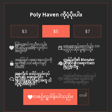
Poly Haven ကိုပံ့ပိုးပါ။
$
3
$
5
$
7
ဖြစ်အောင်ကူညီပေးပါ။
စောစောဝင်ရောက်ပါ။
လာ
ပိုင်ဆိုင်မှုအခမဲ့
လူတိုင်း
မည့်ပိုင်ဆိုင်မှုများသို့။
အတွက်!
အကြောင်းအရာအားလုံးကို
ကျွန်ုပ်တို့၏ Blender
ချက်ခြင်းဝင်ရောက်ခွင့်
ပိုင်ဆိုင်မှုဘရောက်ဆာ
Vaults
.
ဖြည့်စွက်မှု
.
အစုလိုက် ဒေါင်းလုဒ်လုပ်
ကျွန်ုပ်တို့ထံမှ သင်ယူပါ
ခြင်းနှင့် အော့ဖ်လိုင်း
အပြည့်အစုံ ရှင့်ဗီဒီယို
အသုံးပြုခွင့်တို့နှင့်အတူ
ငါ
သင်တန်းများဖြင့်။
တို့ရဲ့တိမ်တိုက်
.
တခါ
လစဉ်လှူဒါန်းပါသည်။