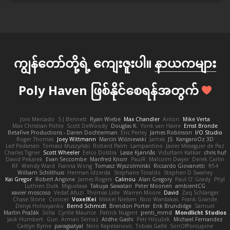
ကျွန်တော်တို့ရဲ့ ကျေးဇူးပါ။
နာယကများ
Poly Haven ဖြစ်နိုင်စေရန်အတွက်
Joni Mercado
S J Bennett
Ryan Wiebe
Max Chandler
Anton
Mike Verta
Max Christian Pohle
Scott DeWoody
Douglas K.
Yorik van Havre
Ernst Bronde
BetaFive Productions - Daren Dochterman
Eric Perley
James Robinson
I/O Studio
Roger Thomas
Joey Wittmann
Marcin Wiśniewski
James
JS
KangaroOz 3D
Leif Pedersen
Tomasz Muszyński
Roberd Palm
Lampantino
Javier Meseguer de Paz
Charles Tigner
Scott Wheeler
Eelco Dolstra
Lasse Kjønnås
Viduttam Katkar
chris huf
David Pekarek
Evan Seccombe
Manfred Knorr
PaulR
Malcolm Dwyer
Derek Carlin
RF
Wendy Ward
Fianna Wong
Tomasz Wyszolmirski
Riccardo Giovanetti
fr54
William Schilthuis
Herman Idzerda
Stephane Toraldo
Stephen D Swaney
Kai Gregor
Robert Angone
James Rogers
Calinou
Alan Gregory
Paul O' Grady
Phyl
Luthien Dulk
Miguelaxa
Takuya Sawatari
Peter Moonen
ambientCG
xavier moscoso
Vedat Afuzi
Thomas Lisle
Warren Moore
David
Zaq Schlanger
Chase Stone
Conicer
VoxelKei
Mikkel Nielsen
Nico Wardakas
Frank Grande
Denys Holovyanko
Bernd Schmidt
Brendon Porter
Erik Brundidge
Samuel
Martin Pražák
Sofia
Cyrille Maurice
Patrick Nugent
penti_mmd
Mondlicht Studios
Jack Humbert
Gun
Arman Sernaz
Atdhe Gashi
Petr Hloušek
Michael Fernandez
Caitlyn Byrne
paragsatyal
Nino Kapetanovic
Tobias Gallé
SonOfPorcupine