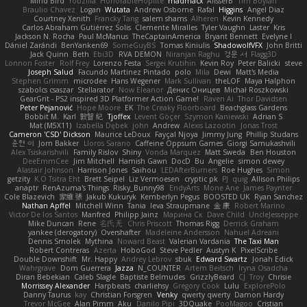
Mind Bird
robzilla
HonorableHoplite
madmacx
AlisserB
Tim Boylan
Braulio Chavez
Logan
Wutata
Andrew Osborne
Rafal
Higgins
Angel Diaz
Courtney Xenith
Francky Tang
salem shams
Alheren
Kevin Kennedy
Carlos Abraham Gutiérrez Solis
Clemente Miralles
Tyler Vaughn
Laster
Kris
Jackson N. Rocha
Paul McManus
TheCaptainAmerica
Bryant Bennett
Evelyne I
Dániel Zarándi
BenYanken69
SomeGuyBS
Tomas Kiniulis
ShadowolfVFX
John Britti
Jack Quinn
Beth
Ebi3D
RVA DEMON
Niranjan Raghu
경문 서
Flagg3D
Lonnon Foster
Rolf Frey
Lorenzo Festa
Sergei Krutihin
Kevin Roy
Peter Balicki
steve
Joseph Salud
Facundo Martinez Pintado
polo
Mila
Dewi
Matt's Media
Stephen Grimm
microdee
Hans Wegener
Mark Sullivan
theLOF
Maya Halphon
szabolcs csaszar
Stellarator
Now Eleanor
Денис Оницев
Michał Roszkowski
GearGrit - PS2 inspired 3D Platformer Action Game!
Raven Ai
Thor Davidsen
Peter Pejanović
Hope Moore
EK
The Creaky Floorboard
Beachglass Gardens
Bobbit M.
Karl
敦智 紀
Tjoffex
Levent Göçer
Szymon Kaniewski
Adrian S
Mat (M5X11)
Izabella Dębek
john
Andrew
Alexis Lazootin
Jonas Trost
Cameron 'CSD' Dickson
Maurice LeDoux
Fayçal Njoya
Jimmy Jung
Phillip Studans
준현 이
Jorn Bakker
Lloros Sarano
Caffeine Oppsum Games
Giorgi Samukashvili
Alex Tsiskarishvili
Family Rislov
Shiny
Vonda Marquez
Matt Sweda
Ben Houston
DeeEmmCee
Jim Mitchell
Hamish Gawn
DocD
Bu
Angelie
simon dewey
Alastair Johnson
Harrison Jones
Saihou
LEDAfterBurners
Roe Hughes
Simon
getzity
K.O Tsitra Eht
Brett Seipel
Liz Vermoesen
cryptic pk
PJ
quig
Allison Philips
anaptr
RenAzuma's Things
Risky_Bunny98
EndyArts
Mone Ane
James Paynter
Cole Blazevich
家維 張
Jakub Kukuryk
Kemberlyn Pegus
BOOSTED UK
Ryan Sanchez
Nathan Apffel
Mitchell Winn
Tania
Ieva Straupmane
金 康
Robert Marino
Victor De los Santos
Manfred
Philipp Jainz
Марина Ск
Dave Child
UncleJesseppe
Mike Duncan
Rene
名氏 无
Chris Priscott
Thomas Rigg
Derrick Graham
yankee (derogatory)
Overshafter
Madeleine Andersson
Nahuel Adreani
Dennis Smolek
Mythina
Noward Beast
Valerian Vardania
The Taxi Man
Robert Contreras
Azerta
HoboGod
Steve Pedler
Austyn K
PixelScribe
Double Downshift
Mr. Happy
Andrey Lebrov
sbuk
Edward Swartz
Jonah Edick
Wahrgrave
Dom Guerrera
Jazza
N_COUNTER
Artem Beitsch
Iryna Osadcha
Diran Bebekian
Caleb Slagle
Baptiste Belmudes
GrizzlyBeard
CJ
Troy
Chrisie
Morrissey Alexander
Harpbeats
charliehsy
Gregory Cook
Lulu
ExplorePolo
Danny Taurus
kay
Christian Forsgren
Venky
qwerty qwerty
Damon Hardy
Trevor McGee
Alan Pimm
Aku
Danilo Pipi
3DQuake
PooMagoo
Cristian