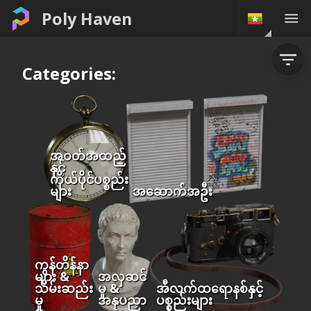
Poly Haven
Categories:
အဝတ်အထည်
နှင့်
ကိုယ်ပိုင်ပစ္စည်း
များ
အဆောက်အဦး
ကွန်တိန်နာ
များ &
အလှဆင်
သိမ်းဆည်း
မှု &
အီလက်ထရောနစ်နှင့်
မှု
အနုပညာ
ပစ္စည်းများ