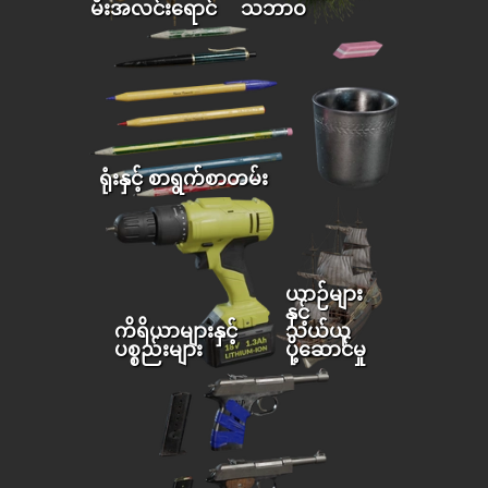
မီးအလင်းရောင်
သဘာဝ
ရုံးနှင့် စာရွက်စာတမ်း
ယာဉ်များ
နှင့်
ကိရိယာများနှင့်
သယ်ယူ
ပစ္စည်းများ
ပို့ဆောင်မှု