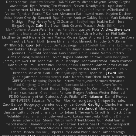
Dennis Korpel
Matthew Stevens
PIXDES Games
Michael Mayeux
George Giagias
arash tirgari
Ryan Dening
Tim Warnock
Steven
Deadlyblack
Lupo Marcio
creative mart
M Tera
Sebastian Karlsson
Iaian7 / John Einselen
AsTheRainFell
Volkor
Rijndael
Patrick T Sullivan
Alexander Rath
david mares
Nayden Dochev
Moira
Never Give Up
Sunamii
Ryan Rohrer
Andrew Oakley
Maraz
Mark Kohalmy
Michigan J Frog
Harvey Fong
CJ Guzman
Beefyblimps
Joakim Dahl
Jose
BingusGringus
Dale
Sid Brown
Jānis Circenis
Masashi Ueda
Bill Kinnon
Max Topham
Austin Walzl
Hannes
Rens Bais
qualtro
Piotr
Andrew Stevenson
anthony lawrence
Stuart Marsh
Frans Verbaas
Adam Murtomaa
Phil Galler
Matthew Garnett-Frizelle
Saliven
Markus Michael Egger
Andrew
J
Caramel the Vixen
Timothy J. Aveni
Moth
James Miller
z
Nico Marniok
Timothy G. McKenna
MY.NIGNIG Jr.
Kigon
John Cido
Der12teEisvogel
Brad Corlett
Basti
maj
LaCimaise
Thom Bakker
Chogang
Jason Pielak
Tiran Dagan
Claude GIROLET
Darian Smith
Joenne Hub-Strobl
Shannon
Gary English
Colin Dunne
Martin Koťátko
Alexis Shuping
William Lee
Trevor Hughes
Gabriella Caldwell
Vasili Rodriguez
Jeremy Brouwer
Erik Dodolović
Paulo Henrique
Hoodwinkedfool
Ruben Vroman
David Sibley
Emil Herzenstiel
Charles Janson
Christian Gomez
James Wilson
Niko Bidoli
Danny Arnold
CGJackB
Jeremy Nelson
Anton Heymann
Leo S
Brendon Padjasek
Evan Tillett
Bryan Applegate
Dylan Hall
J Ewell
Dys
Quddle Jameson
patrick siemer
nate
Mareno Harr Olsen
Brett Williams
GREENCom'e Mapping
Ryan Bell
Xcrow
Pedro Javier Somoza Hernando
Paul Klingberg
Olivié Bouchard
Damiano Mazzocchini
Raven Realm
Johann Oosthuizen
Scott
Robert Tolppi: Support My Content
Randy Bloom
henrik rasmussen
Greenheart
Ransom Bergen
Andreas Wetter
Edomod
PD100 Academy of Art
Clafoutis
Arttu Piisila
JeffChristiansen
Daniel Phakos
SETH WEBER
Sebastian Witt
Tom Pike
Kenleung Leung
Enrique Gonzalez
Zack Bishop
Rouge guy
brandon dudley
Joel Gordils
GadFlight
Charles Herrmann
Justin
LvH
K Anon
Richie
Karim Mohamed
Weichnudel
Marcus Grennborg
christian cuttino
DaveHuman
juanito
Johan L
Theresa A. Carroll
Iain Black
Einarr
Volatility
Stephen Smith
joshy west xoxo
Łukasz Pawłowski
Anthony Dilmore
Daniel Schmid Leal
Steele
Nitrosimi96
ANonEMoose
Gun Metal Games
macoll macoll
Brandon Joffe
Cory robertson
Ember
Sage Himeros
Sweeper3D
Bruno Yudi
Daddios Studios
Aleksey Pollack
Lotus
Fabrizio Guidotti
Esbern Hansen
ran nie
Justper's Furry Avatar World
Kevin LomondDesign