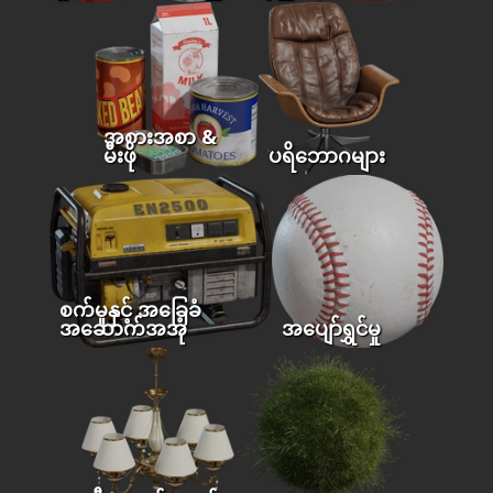
အစားအစာ &
မီးဖို
ပရိဘောဂများ
စက်မှုနှင့် အခြေခံ
အဆောက်အအုံ
အပျော်ရွှင်မှု