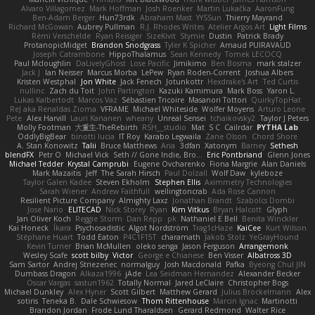
Alvaro Villagomez
Mark Hoffman
Josh Roenker
Martin Lukačka
AaronFung
Ben-Adam Berger
Hun73rdk
Abraham Mast
YYSSun
Thierry Mayrand
Richard McGowan
Aubrey Pullman
R.J. Rhodes Writes
Atelier Argos Art
Light Films
Rémi Verschelde
Ryan Reisiger
SizeKivit
Stymie
Dustin
Patrick Brady
ProtanopicMidget
Brandon Snodgrass
Tyler K Spicher
Arnaud PUIRAVAUD
Joseph Catrambone
HippoThalamus
Sean Kennedy
Tomek LECOCQ
Paul Mcloughlin
DaLivelyGhost
Lose Pacific
Jimikimo
Ben Bosma
mark stalzer
Jack J
Ian Neisser
Marcus Morba
LePew
Ryan Roden-Corrent
Joshua Albers
Kristen Westphal
Jon White
Jack Fenech
Jotunkottr
Hexdrake's Art
Ted Curtis
nullinc
Zach du Toit
John Partington
Kazuki Kamimura
Mark Boss
Yaron L.
Lukas Kalbertodt
Marcos Vaz
Sébastien Tricoire
Masanori Tottori
QuirkyTopHat
ReJ aka Renaldas Zioma
VFRAME
Michael Whiteside
Wolfer Moyens
Arturo Leone
Pete
Alex Harvill
Lauri Kananen
wheany
Unreal Sensei
tchaikovsky2
Taylor J Peters
Molly Footman
大重生-TheRebirth
RSH__studio
Mat
S C
Cailrdar
PYTHA Lab
OddlyBigBear
binotti lucia
IT Roy
Karabo Legwaila
Zane Olson
Chord Shore
A. Stan Konowitz
Talii
Bruce Matthews
Aria
3dfan
Xatonym
Barney
Sethesh
blendFX
Petr O
Michael Vick
Seth // Gone Indie, Bro...
Eric Pontbriand
Glenn Jones
Michael Tedder
Krystal Camprubi
Eugene Ovcharenko
Fiona Margrie
Alan Daniels
Mark Mazaitis
Jeff
The Sarah Hirsch
Paul Dolzall
Wolf Daw
kyleboze
Taylor Galen Kadee
Steven Ekholm
Stephen Ellis
Aximmetry Technologies
Sarah Wiener
Andrew Faithfull
wellingtoncrab
Ada Rose Cannon
Resilient Picture Company
Almighty Laxz
Jonathan Brandt
Szabolcs Dombi
Jose Nario
ELITECAD
Nick Storey
Ryan
Kim Vitkus
Bryan Halcott
Glyph
Jan Oliver Koch
Reggie Storm
Dan Repp
pk
Nathaniel E Bell
Benita Winckler
Kai Honeck
Íkara
Psychosadistic
Algot Nordström
Trag1cHaze
KaiCee
Kurt Wilson
Stéphane Huart
Todd Eaton
P4C1F15T
charamath
Jakob Stolz
YeGrayHound
Kevin Turner
Brian McMullen
oleko senga
Jason Ferguson
Arrangemonk
Wesley Scafe
scott bilby
Victor
George e Chianese
Ben Visser
Albatross 3D
Sam Sartor
Andrej Striezenec
normalguy
Josh Macdonald
Pafka
Byeong Chul JIN
Dumbass Dragon
Alkaza1996
jAde
Lea Seidman Hernandez
Alexander Becker
Oscar Vargas
sastun1962
Totally Normal
Jared LeClaire
Christopher Bogs
Michael Dunkley
Alex Hyner
Scott Gilbert
Matthew Gerard
Julius Brockelmann
Alex
sotiris
Teneka B.
Dale Schwiesow
Thom Rittenhouse
Marcin Ignac
Martinotti
Brandon Jordan
Frode Lund Tharaldsen
Gerard Redmond
Walter Rice