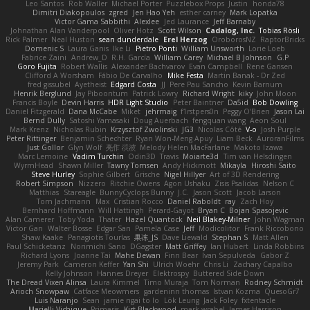
Leo Santos
Rob Waller
Michael Porter
Puzzlebox Props
Justin
honda78
Dimitri Diakopoulos
zgred
Jen Hao Yeh
esther carney
Mark Lopatka
Victor Gama Sabbithi
Alexlee
Jed Laurance
Jeff Barnaby
Johnathan Alan Vanderpool
Oliver Hotz
Scott Wilson
Cadalog, Inc.
Tobias Rösli
Rick Palmer
Neal Huston
sean dunderdale
Erel Herzog
OroborosNZ
RaptorBricks
Domenic S
Laura Ganis
Ike Li
Pietro Ponti
William Unsworth
Lorie Loeb
Fabrice Zaini
Andrew_D
R.H. García
William Carey
Michael B Johnson
G.P
Goro Fujita
Robert Wallis
Alexander Bachvarov
Evan Campbell
Rene Gansen
Clifford A Worsham
Fábio De Carvalho
Mike Festa
Martin Banak - Dr Zed
fred gissubel
Ayetheist
Edgard Costa
JJ
Pere Pau Sancho
Kevin Barnum
Henrik Berglund
Jay Piboontum
Patrick Lowry
Richard Wright
kiky
John Moon
Francis Boyle
Devin Harris
HDR Light Studio
Peter Baintner
Da5id
Bob Dowling
Daniel Fitzgerald
Dana McCabe
Miket
jehrmaig
f1rstpers0n
Peggy O'Brien
Jason Lai
Bernd Dully
Satoshi Yamasaki
Doug Auerbach
fengquan wang
Aeon Soul
Mark Krenz
Nicholas Rubin
Krzysztof Zwolinski
JG3
Nicolas Côté
V-o
Josh Purple
Peter Rittinger
Benjamin Schechter
Ryan Won-Meng Apuy
Liam Beck
AuroranFilms
Just Gollor
Glyn Wolf
亮作 淡波
Melody Helen MacFarlane
Makoto Izawa
Marc Lemoine
Vadim Turchin
Odin3D
Travis
Moiarte3d
Tim van Helsdingen
WyrmHead
Shawn Miller
Tawny Tomsen
Andy Hickmott
Mikayla
Hiroshi Saito
Steve Hurley
Sophie Gilbert
Grische
Nigel Hillyer
Art of 3D Rendering
Robert Simpson
Nizzero
Ritchie Owens
Agon Ushaku
Zisis Psalidas
Nelson C
Matthias
Stareagle
BunnyCyclops Bunny
J.C.
Jason Scott
Jacob Larson
Tom Jachmann
Max
Cristian Rocco
Daniel Raboldt
ray
Zach Hoy
Bernhard Hoffmann
Will Hattingh
Perard-Gayot
Bryan C
Bojan Spasojevic
Alan Camerer
Toby Yoda
Thater
Hazel Quantock
Neil Blakey-Milner
John Wagman
Victor Gan
Walter Bosse
Edgar San
Pamela Case
Jeff
Modicolitor
Frank Riccobono
Shaw Kaake
Panagiotis Tourlas
果冻_JS
Dave Liewald
Stephan S
Matt Allen
Paul Schicketanz
Norimichi Sano
DGagster
Matt Griffey
Ian Hubert
Linda Robbins
Richard Lyons
Joanne Tai
Mahe Dewan
Finn Bear
Ivan Sepulveda
Gabor Z
Jeremy Park
Cameron Keffer
Yan Shi
Ulrich Woehr
Chris Li
Zachary Capalbo
Kelly Johnson
Hannes Dreyer
Elektrospy
Buttered Side Down
The Dread Vixen Alinsa
Laura Kimmel
Timo Muraja
Tom Norman
Rodney Schmidt
Arioch Snowpaw
Catface Meowmers
gardeninn thomas
Istvan Kozma
QuesoGr7
Luis Naranjo
Sean
jamie ngai to lo
Lök Leung
Jack Foley
fxtentacle
Marielli Vichique
Primaris
Kirt Blackwood
mark wrabel
James Harrison