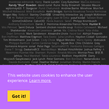
montrose edmonds
Harry
Frank Lundin
Cory Kutschker
Marcos Antonio
Randy "Blue" Bowden
david curiel
Rune
Nicky Brownell
Sibusiso Mauze
wpbirney420
T. Stargazer
Punit Chaturvedi
Andrew Barrie
Minehow
Mon1k4
Mitchell Kirkwood
Mike Bonafede
Keith Bridges
Kamila Novakova Tereza Nemcova
Wogan May
NefaroX
Stanley Chen榕樹
Unearthly Interactive
Jay
Joseph McKinnon
지후 이
Rafael Jimenez
Colin Langley
Juan M Ortiz
yusuf kodat
Taliesin River
GrimeOnADime
Cabot3D
Paola Avanzo
Sarah
Philipp Krombusch
Anthony Rosbottom
Danik Z
Herminia Alexandra Franco Parra
Hunter R
Vito Petrović
Saint Deluca
Sentient chicken noodle soup
Robbe Callewaert
Michael
Shalekendar
Alexander Levenson
James
Ma. Cristina Risoli
Yota chiba
Dean Simonds
Mark Sanderson
Alexandre Lhote
hazel bat
Abhijit Prasanth
Ben Hoffman
Matthew Edgmon
Tara Exotic
Juha Lindfors
Haydon Costall
Gonzako
Tim Winkelmann
Joel Green
Cody Chow
Miguel Mendez
Mario Epsley
dvdcusick
Philippe Bartholi
Carlos Cardenas Negro
Squak Box
Chlo Christine
Gray
Someone Anyone
sonal
Peter Page
Saturnis#6115
Heriberto Reinoso Gallegos
Elena T
Strogg
DaskalosBCE
ManiacMayo
Michael Hirschfelder
Joshua Palfrey
A
Maximino Huertas Vila
Shansen
Pureon
Rinalds Miļicins
Monica Pirvu
家俊 吴
Jahluu
Paul Marshall
Tabia Lourenco
Redlion
HeyoNSFW
Darry
Wojciech Świątkiewicz
Jack Lynch
Peter Siemens
Ben Berntsen
Nananekoko
Ian
Davide Bortoletti
Coral
Heather Walker
Jonathan Shelley
Martín Franchi
Bianca Goldbach
Beefree
治英 矢島
Caleb Simmons
Nathan
baitham i
Maet
Jean
Fenice Ardente
Fabian Norrby
Fatimah Aziz
Andrew
Johanna Fate
Mike Weber
HARRISON PARKER
Ergo Venatus
D
Marco De mitri
Iulian-Eduard Varvara
This website uses cookies to enhance the user
Jack Plummer
Temple Simpson
Jonathan Diaz
Jadriaan
paul paviot
Emma Reynolds
Michael Rampe
Anna Kasunic
mleczyk
Valeria Rosales
experience.
Learn more.
ZerozenSFM
tbycae
Chloe Kiso
Alastair JL
chen li
OOPS!
Alessandro & Riccardo Lazzarin
Wilhelm Nylund
Michael Bertin
Michael Stetler
Yashi Zeng
Jacob Schelbert
Malignant
Hardy
J
Moritz S.
Chihirios
Ethan Mulwee
Jonathan Correa
Rose
Jhon Magdalena
Aisha Harper
Fuji
Rupert Eveleigh
JaaySweeney
Andrei Tabone
Ruslana Dutchak
Allen Partridge
EpsilonCG
Got it!
Peter Jessiman
Nikki Navaille
komito
emil
Saintetixx
Zhou Weitong
Tony Elwood
Sprague Williams
FeroshGirlSims
Worawut Pongchen
Daniel Jennings
Joshua Conard
Mike Dyer
Jeremy Fukunaga
Rockie Hoerter
鸿彬 邱
Gabriel Brenne
Carmine Ciccone
Paul Shewan
luke gentile
Lux_Fox
azbeaupre
Binsei Numao