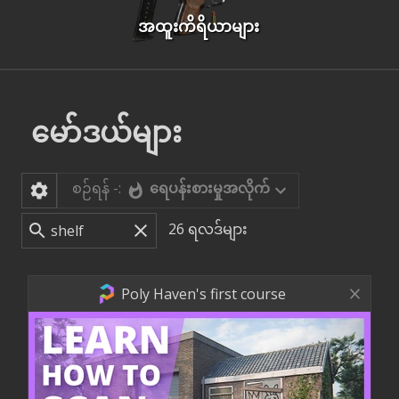
အထူးကိရိယာများ
မော်ဒယ်များ
စဉ်ရန် -:
ရေပန်းစားမှုအလိုက်
26
ရလဒ်များ
Poly Haven's first course