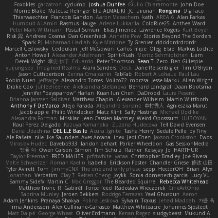
Foxokles
garzatron
cyclump
Joshua Dunfee
Giulio Chiaramonte
John Doe
Mornè Blake
Mateusz Relinger
Elia ALMALIKI
JC
uiiunan
Rongina
DigiTaco
Thierwaechter
Francois Gandon
Aaron Mceachern
kath
AREA 6
Alan Farkas
Humoud Al-Amiri
Rasmus Hauge
Arlene Lukkarila
ColdRice25
Anthea Ward
Peter Mark Wittmann
Pascal Scrivani
Elias Jimenez
Lawrence Rogers
Kurt Boyer
Risk 📀
Andreea Cosma
Dan Greenheck
Annette Pew
Stories Beyond The Borders
Spark PJ
Mohamad Hadlah
Kyle Mitrione
Ty Grenier
dddddrdrdrdrdr
Marcell Ceslowsky
Cedoulain
Jeff McGowan
Carlos Filipe
Oleg
Elsie
Markus Löchte
Anton Howell
Alexander Adelmann
Spirit-Rush
Moritz Schmidtchen
Liam
Derek Wight
幸史 松下
Eduardo
Peter Thomson
Sean T
Zero
Ben Gillespie
yuijung seo
Imagined Realms
Alani Sanders
Deck
Dane Reisenbigler
Tim O'Bryan
Jason Cuthbertson
Zerina Cmajcanin
FabFab
Robert A Lohaus
Paul Lau
Robin Nuen
jeffsarge
Alexandro Torres
Volico72
morzsa
Jesse Marku
Allan Wright
Drake Gao
Julileeheehee
Aleksandra Stefanova
Bernard Landgraf
Daan Bootsma
Jennifer "daysparrow" Harlan
Kuan lun Chen
DaDrood
Laura Pesenti
Brianna Janssen Saldivar
Matthew Chapin
Alexander Wilhelm
Martin Wittfooth
Anthony F DeMarco
Alejo Parada
Alejandro Soriano
中村秀人
Agnieszka Marut
Jacob apple
Philip Windecker
Matz Klint
Sally Hastings
Michael Updike
Alexandra Forman
MrIsklar
Jean-Cassien Marmey
Weird Oposssum
LIUBOYAN
Raul Perez Delgado
Kazuya Yamanaka
Zuzana Hudecova
Tell David Evensen
Daria Udachina
DELILLE Basile
Acura .Ignite
Tasha Henry
Sedale Pelle
by Tiny
Ale Pašeta
nile
Ike Saunders
Aves Arcana
inex
Jedi Chen
Jaxson Crookston
Ewos
Miroslav Hudec
Davebb933
landon dehart
Parker Wheeldon
Gas SessionMedia
정율 이
Owen Carson
Simon
Tim Schulz
Ratner
KelsyJay
Jo
HARTHUR
Taylor Freeman
FRED MAHER
prfctwhite
yataa
Christopher Bradley
Joe Rivera
Malte Schweitzer
Roman Kaelin
Isabella
Erickson Foster
Chandler Griese
修汰 山田
Tyler Avirett
Tom
JimmyCNX
The one and only phase
sepp
HectorOH
Brian
Alyx
Jonathan
Verbatim
Clay T
Reiten Cheng
Joykk
Sonia domenech garcia
Lucy Vu
Sammy Sidefx
Martin C
Mac Greggor
The Bearded Squirrel
Rebecca Whitehead
Matthew Tronc
R
Gabirél
Force Feed
Radosław Wieczorek
CineArtOhio
Sabrina Munley
Jeroen Bekkers
Rodrigo Terrazas
Yael Ghusoun
Aaron
Adam Jenkins
Pranaya Shakya
Polina Leskova
Sylvain
Traxus
Jehad Maddah
재윤 옥
Irma Andersson
Alex Cullinane-Carrasco
Matthew Whiteacre
Johannes Sjöstedt
Matt Dalpé
George Wheat
Oliver Erdmann
Kenan Regez
sludgybeast
Mukund A