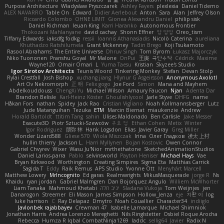
Purpose Architecture
Władysław Pryszczarek
Ashley Fayers
plexlexia
Daniel Tidemo
ALEX NAVARRO
Table On
Edward
Didier Aerlebout
Anton
Sara
Alan
Jeffrey Olson
Riccardo Colombo
OHNE LIMIT
Gionea Alexandru Daniel
philip sisk
Daniel Richman
Ieuan King
Karri Haranko
Autonomous Frontier
Thokozani Mahlanyane
david cachay
Shonn Effner
얍 얍얍
Oreo_tism
Tiffany Edwards
iaksdfg fodkg
ressii
Ioannis Athanasiadis
Nicolò Caterina
aureliana
Khuthadzo Ratshilumela
Grant Mckenney
Tadin Brego
Koji Tsukamoto
Rasool Abrahams
The Entire Universe
Dhruv Singh
Tom Byrom
Łukasz Majorczyk
Niko Tuononen
Pranshu Goyal
Mr Malone
OnPui
王庚
극단수작
Cédrick
Maxime
Wayne120
Omair Omari
L
Yuma Taesu
Kristian
Skyzee's Studio
Igor Sirotov Architects
Teunis Woord
Tinkering Monkey
Stefan
Devan Stolp
Rylai Crestfall
Josh Bishop
xuchang jiang
Hlynur G Asgeirsson
Anonymous Axolotl
Art Ov Nekromorph
正 明
Felix gogo
Joe Ford
Simon
Mana and Mayhem
Abdelkouddouss
ChengXi Yu
Michael Wilson
Amaury Faucon
Njan
Adenta Dar
Brandon Belisle
Karl-Heinz Köster
Ghoulishlycool
Jarle Styve
DHFG
name
Håkan Fors
nathan
Spidey
Jack Rao
Cristian Vigliano
Noah Kollmannsberger
Lutz
Jude Matanguihan
Tezuka
ETM
Marcin Biernat
miaukenzie
Andrew
Horald Bartoldt
ttitim Tang
sahin
Ulises Maldonado
Ben Carlisle
Jake Messer
Exacute3D
Piotr Sztucki-Szewców
주호 정
Ethan Cohen
Metix
Winter
Igor Rodriguez
朋弥 林
Hank Logsdon
Elias
Javier Garay
Greg Miller
Wonder Lizard588
Gliese 570
Wiola Miszczak
Irina
Олег Гладков
凌太 上村
hullin thierry
Jackson L.
Harri Myllynen
Bojan Kostovic
Owen Connor
Gabriel Chvyrev
Wixer
Wasu Ju'Nior
mrthethatone
SketchedAnimationStudios
Daniel Larios-parra
Pablo
selvinsworld
Payton Heniser
Michael Hays
Vae
Bryan Kirkwood
Worthington
Creating Simpires
Sigma Eta
Matthias Carrick
Sagida T
Eddy
Raik Remus
APS Studio
Yvonne Ott
Menyhárt Marcell
Matthew Lowery
MrIncognito
Ed garas
Realmwrights
MikusMasquerade
jorge R
Ns
Khaidu
ryan jordan
Gabriel Malmgren
Dan Bojorquez Angulo
Williem McWhorter
Liam Tanaka
Mahmoud Khetabi
יניב חלה
Sladana Vukoja
Tom Weijnjes
jen
Danarogon
Streemer
Eli Mason
James Simpson
Hollow_Jenza
eje
지환 이
log
luke harrison
C
Ray Delapaz
Dmytro
Noah Couallier
Character34
indiiglo
Javlonbek rajabbayev
Crewman 47
Isabelle Lamarque
Michael Shimniok
Jonathan Harris
Andrea Lorenzo Mereghetti
Nils Ringlstetter
Osbiel Roque Arocha
Rebecca
Humza R Iqbal CombatNinja1269
laddc
sellig64
Javier
Radix N