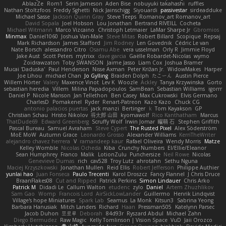
AblazZe
Rom1
Serin Jameson
Aden Bise
nobuyuki takahashi
ruffles
Nathan Stoltzfoos
Freddy Sghetti
Nick Jainschigg
Siyouardi
passivestar
sirdeadduke
Michael Sasse
Jackson Quinn Gray
Steve Teeps
Romanov_art Romanov_art
David Sopala
Joel Hobson
Lou Jonathan
Bertrand RIVEILL
Cocheta
Michael Witmann
Marco Vizcaino
Christoph Letmaier
LaMar Sharpe Jr
Gbromios
Minmax
Daniel1060
Joshua Van-Male
Steve Mitas
Robert Billard
Scopique
Repsaj
Mark Richardson
James Stafford
Jim Rodney
Len Govednik
Cédric Le van
Nate Borsch
alessandro Citro
Osamu Abe
vera usselman
Orly R
Jimmie Floyd
Jake Aust
Scott Peters
mytrixx
dave garcia
Gaëlle Robardet-Nicolas
wymo
Zoidrawzaton
Toby SWANSON
Jaime Jasso
Liam Cox
Joshua Bramer
Mucai 'Daduska'
Paul Henderson
Nisse Axman
Peter Križan Jr.
WidowMakes
Harper
Joe Lihou
michael Chan
Jo Gylling
Braiden Dolph
たこーん
Austin Pierce
Willem Hörter
Valery
Maxence Vinot
Lev K
Woozle
Ackley
Tanya Krzywinska
Gorto
sebastian heredia
Villem
Milina Papadopoulos
SamBean
Sebastian Williams
igorrr
Daniel P
Nicole Manson
Jan Tellethon
Ben Casey
Max Cukrowski
Elvis Germano
CharlesD
Pomakenel
Ryder
Renart-Patreon
Kazo Kazo
Chuck CG
antonio palacios puertas
jack manzi
Bertinger
k
Tom Kayakson
GP
Christian Schau
Hristo Nikolov
将太郎 山田
kyomawolf
Rico Kanthatham
Marcus
ThatDude69
Edward Greenberg
Scruffy Wolf
Irwin Jomar
曜萌 石
Stephen Griffith
Pascal Bureau
Samuel Avraham
Steve Cypert
The Rusted Pixel
Alex Söderström
MoE MoW
Autumn Grace
Leonardo Grosso
Alexander Williams
KerriTheWriter
alejandro chavez herrera
V
ramandeep kaur
Rafael Oliveira
Wendy Morris
Matze
Kelley Womble
Nicolas Ocheda
Kiba
Crunchy Numbers
El/Ellie/Eleanor
Sean Humphrey
Franco
Malik
LotionZulu
Punchersize
Neil Rowe
Nicolas
Genevieve Dumas
rich
cav528
Troy Lutz
ahrotahn
Sethu Nguna
Maciej Krzyszkowski
Jonathan Mullen
Reid Ellis
Robert Jefferson
Philippe Authier
yunlai hao
Juan Fonseca
Paulo Trecenti
Karol Droszcz
Fancy Flannel
J Chris Druce
BraanFlakes08
Cut and Ripped
Patrick Perkins
Simon Lindauer
Chris Arko
Patrick M
Didadi Le
Callum Walton
etudenc
zylo
Daniel
Artem Zhuzhlikov
Sam Gao
Womp
Francois Lord
AirSickLowLander
Guillermo
Henrik Lindqvist
Village's hope Miniatures
Spark Lab
Seamus
La Monk
Kitsun3
Sabrina Yeong
Barbara Hanusiak
Mitch Landers
Richard
Haan
Pressman505
Katelynn Parsec
Jacob Duhon
포로루
Deborah
84d93r
Ryszard Abdul
Michael Zahn
Diego Bermudez
Raw Magic
Kelly Tomlinson | Vision Space
VuD
Jaii Orozco