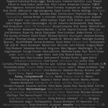
Targeted Individual Body Logger
Randy Lane
melanie hamilton
Lucy
Weasel
Elanor la
Vova Diakur
Jaden Rosi
Alon Cohen
Alexander October
文謙 許
Thor Ragnaros
Antoine Daubas
Ethan Tomaso
huaxuan Lei
Raptite
mogura
Nick Smith
AMcCarroll
high strangeness
Dylan Gorrell
Patrick Stallings
Neil Baker
ElUltimo DeLaFila
Yousick
Sankaku Bear
Dennis Libon
Reymeld Santiago
AJ
FacinusChip
Dakota Wreski
n_morcatti
killswitchkay
Charles Louie
Avaister
Liam Bryant
sagar sasson
rafael naranjo
Elijah
ELITE Scratch
Zack Kepner
Justin Rogow
Andre Labuschagne
lily ren
maxime vandecasteele
Vasyl Vasyliv
Post Production
Zbob
VW Winterstein
StorysComplete
Bob
Xavier
Mehmet Can
Nika Domi
Alexander Rayner-Barcelli
C
xd Idk
Hajime Tsunoda
FRNL Lou
Joel Montano
Bryan Hy
Jakub Zbyszynski
River Lockhart
Stefan Florea
MStorm
The Society of Visions
David Power
Michael Santoro
thu huynh
Stephen Bentley
I_ViceRoy
Thomas Granger
bloli loli
Takashi M.
Melody Spiker
Midnight Gunship
Spencer_
NicoPOWAAA
Kornel Anderson
Dixon Keller
Keenan Rush
Venkataram
LLB
Josh W.
Kevin Showman
Naomi Soh
McCoder
John Elliotte
Gregory Basile
Filip Wieland
Sebastian Norlund
blog cruvi
Marc Nguyen
MaxDezignz
Tic_cle
nogutidaisuke
George Dvorak
Haris Lattirom
Matthew Daday
Paul
Kamil Uriasz
Lirian
Sarah Schrock
Logan Hertz
Gaël Gilly
Musical Nexus
Buttmunky1
Danny Sale
Elias Guevara
Kathreena B
Huitaka Studio
Digital Abbot
Aleksandr Chebotariov
Cole Turner
John Kevin Ong
JonDo
Filip
Cornellus Pendrahgon
Striker The Fox
Lale
Gökhan Sazdağı
Steve-0
el smells
丸 黒
Domantas Jokšas
Eduard
EvilQ
Alexander Olesen
Luke C
Shawn Anderson
Tess
opostol
Jiří Ptáček
JamTarts
Clive McKenzie
Shabeen Barzey - Browne
Josh
Martin Bailey
Espen
Princess
SiryuSama
Kelu
Sean Derham
Sam Fowler
Funny_ Compilation69
htai wu
Nadia
Pupper
John KD
Mimic
The Remodeling Veteran
Talyana S
Parker
Mister Venom
Markku Hakala
Hussien Mohamed
Gaforga VK
Ich Simp
cyril faia
Nipper1er
ふぇ えっ
Tomato Huwaidi
Eduardo ramirez
Peter Bates
Jediah Pesu
Randy Wells
Eilir Ho
Mrunit Churi
Necromantique
Nikki Balsem
Render House
John Hughes
James Gonzales
Cristi Vanderburg
Kaeden Hahn
Timo Erick
Miroslav Šamánek
EfulTopo
The Starius Project
Punch UP: The Top Contender! Official Patreon
Jorge Manuel Cappello Barreto
Sticky Buttons
iiiFahad7
재우 김
Morgsley
Workbench
wegu1
TheHappyElite
Duane Strickland
DC Kasundra
Ross
Marcin Anyszkiewicz
Ricky Robinson
Elizabeth
moot1n
Scott Fredrickson
仁 小野
kb714
Chris
Gabriel Alvarado
哲 董
Fredrik Karlsson
Tristan Lorius