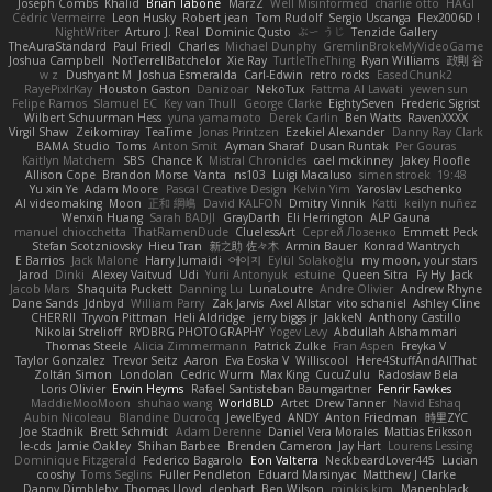
Joseph Combs
Khalid
Brian Tabone
MarzZ
Well Misinformed
charlie otto
HAGI
Cédric Vermeirre
Leon Husky
Robert jean
Tom Rudolf
Sergio Uscanga
Flex2006D !
NightWriter
Arturo J. Real
Dominic Qusto
ぶー うじ
Tenzide Gallery
TheAuraStandard
Paul Friedl
Charles
Michael Dunphy
GremlinBrokeMyVideoGame
Joshua Campbell
NotTerrellBatchelor
Xie Ray
TurtleTheThing
Ryan Williams
政則 谷
w z
Dushyant M
Joshua Esmeralda
Carl-Edwin
retro rocks
EasedChunk2
RayePixlrKay
Houston Gaston
Danizoar
NekoTux
Fattma Al Lawati
yewen sun
Felipe Ramos
Slamuel EC
Key van Thull
George Clarke
EightySeven
Frederic Sigrist
Wilbert Schuurman Hess
yuna yamamoto
Derek Carlin
Ben Watts
RavenXXXX
Virgil Shaw
Zeikomiray
TeaTime
Jonas Printzen
Ezekiel Alexander
Danny Ray Clark
BAMA Studio
Toms
Anton Smit
Ayman Sharaf
Dusan Runtak
Per Gouras
Kaitlyn Matchem
SBS
Chance K
Mistral Chronicles
cael mckinney
Jakey Floofle
Allison Cope
Brandon Morse
Vanta
ns103
Luigi Macaluso
simen stroek
19:48
Yu xin Ye
Adam Moore
Pascal Creative Design
Kelvin Yim
Yaroslav Leschenko
AI videomaking
Moon
正和 綱嶋
David KALFON
Dmitry Vinnik
Katti
keilyn nuñez
Wenxin Huang
Sarah BADJI
GrayDarth
Eli Herrington
ALP Gauna
manuel chiocchetta
ThatRamenDude
CluelessArt
Cергей Лозенко
Emmett Peck
Stefan Scotzniovsky
Hieu Tran
新之助 佐々木
Armin Bauer
Konrad Wantrych
E Barrios
Jack Malone
Harry Jumaidi
에이지
Eylül Solakoğlu
my moon, your stars
Jarod
Dinki
Alexey Vaitvud
Udi
Yurii Antonyuk
estuine
Queen Sitra
Fy Hy
Jack
Jacob Mars
Shaquita Puckett
Danning Lu
LunaLoutre
Andre Olivier
Andrew Rhyne
Dane Sands
Jdnbyd
William Parry
Zak Jarvis
Axel Allstar
vito schaniel
Ashley Cline
CHERRII
Tryvon Pittman
Heli Aldridge
jerry biggs jr
JakkeN
Anthony Castillo
Nikolai Strelioff
RYDBRG PHOTOGRAPHY
Yogev Levy
Abdullah Alshammari
Thomas Steele
Alicia Zimmermann
Patrick Zulke
Fran Aspen
Freyka V
Taylor Gonzalez
Trevor Seitz
Aaron
Eva Eoska V
Williscool
Here4StuffAndAllThat
Zoltán Simon
Londolan
Cedric Wurm
Max King
CucuZulu
Radosław Bela
Loris Olivier
Erwin Heyms
Rafael Santisteban Baumgartner
Fenrir Fawkes
MaddieMooMoon
shuhao wang
WorldBLD
Artet
Drew Tanner
Navid Eshaq
Aubin Nicoleau
Blandine Ducrocq
JewelEyed
ANDY
Anton Friedman
時里ZYC
Joe Stadnik
Brett Schmidt
Adam Derenne
Daniel Vera Morales
Mattias Eriksson
le-cds
Jamie Oakley
Shihan Barbee
Brenden Cameron
Jay Hart
Lourens Lessing
Dominique Fitzgerald
Federico Bagarolo
Eon Valterra
NeckbeardLover445
Lucian
cooshy
Toms Seglins
Fuller Pendleton
Eduard Marsinyac
Matthew J Clarke
Danny Dimbleby
Thomas Lloyd
clenhart
Ben Wilson
minkis kim
Manenblack