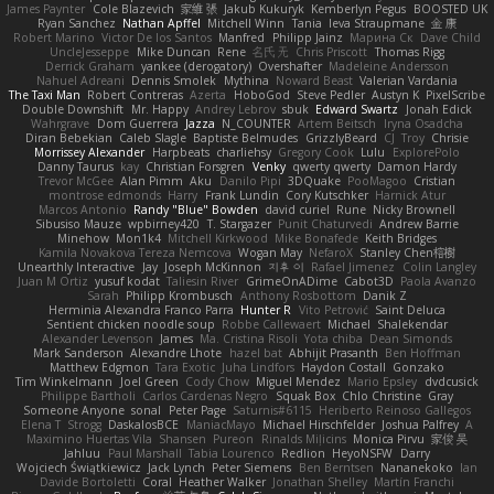
James Paynter
Cole Blazevich
家維 張
Jakub Kukuryk
Kemberlyn Pegus
BOOSTED UK
Ryan Sanchez
Nathan Apffel
Mitchell Winn
Tania
Ieva Straupmane
金 康
Robert Marino
Victor De los Santos
Manfred
Philipp Jainz
Марина Ск
Dave Child
UncleJesseppe
Mike Duncan
Rene
名氏 无
Chris Priscott
Thomas Rigg
Derrick Graham
yankee (derogatory)
Overshafter
Madeleine Andersson
Nahuel Adreani
Dennis Smolek
Mythina
Noward Beast
Valerian Vardania
The Taxi Man
Robert Contreras
Azerta
HoboGod
Steve Pedler
Austyn K
PixelScribe
Double Downshift
Mr. Happy
Andrey Lebrov
sbuk
Edward Swartz
Jonah Edick
Wahrgrave
Dom Guerrera
Jazza
N_COUNTER
Artem Beitsch
Iryna Osadcha
Diran Bebekian
Caleb Slagle
Baptiste Belmudes
GrizzlyBeard
CJ
Troy
Chrisie
Morrissey Alexander
Harpbeats
charliehsy
Gregory Cook
Lulu
ExplorePolo
Danny Taurus
kay
Christian Forsgren
Venky
qwerty qwerty
Damon Hardy
Trevor McGee
Alan Pimm
Aku
Danilo Pipi
3DQuake
PooMagoo
Cristian
montrose edmonds
Harry
Frank Lundin
Cory Kutschker
Harnick Atur
Marcos Antonio
Randy "Blue" Bowden
david curiel
Rune
Nicky Brownell
Sibusiso Mauze
wpbirney420
T. Stargazer
Punit Chaturvedi
Andrew Barrie
Minehow
Mon1k4
Mitchell Kirkwood
Mike Bonafede
Keith Bridges
Kamila Novakova Tereza Nemcova
Wogan May
NefaroX
Stanley Chen榕樹
Unearthly Interactive
Jay
Joseph McKinnon
지후 이
Rafael Jimenez
Colin Langley
Juan M Ortiz
yusuf kodat
Taliesin River
GrimeOnADime
Cabot3D
Paola Avanzo
Sarah
Philipp Krombusch
Anthony Rosbottom
Danik Z
Herminia Alexandra Franco Parra
Hunter R
Vito Petrović
Saint Deluca
Sentient chicken noodle soup
Robbe Callewaert
Michael
Shalekendar
Alexander Levenson
James
Ma. Cristina Risoli
Yota chiba
Dean Simonds
Mark Sanderson
Alexandre Lhote
hazel bat
Abhijit Prasanth
Ben Hoffman
Matthew Edgmon
Tara Exotic
Juha Lindfors
Haydon Costall
Gonzako
Tim Winkelmann
Joel Green
Cody Chow
Miguel Mendez
Mario Epsley
dvdcusick
Philippe Bartholi
Carlos Cardenas Negro
Squak Box
Chlo Christine
Gray
Someone Anyone
sonal
Peter Page
Saturnis#6115
Heriberto Reinoso Gallegos
Elena T
Strogg
DaskalosBCE
ManiacMayo
Michael Hirschfelder
Joshua Palfrey
A
Maximino Huertas Vila
Shansen
Pureon
Rinalds Miļicins
Monica Pirvu
家俊 吴
Jahluu
Paul Marshall
Tabia Lourenco
Redlion
HeyoNSFW
Darry
Wojciech Świątkiewicz
Jack Lynch
Peter Siemens
Ben Berntsen
Nananekoko
Ian
Davide Bortoletti
Coral
Heather Walker
Jonathan Shelley
Martín Franchi