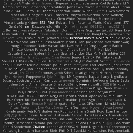
Cameron A Miele
Илья Несенюк
Reperak
alberto echavarria
Rod Barksdale
M M
Martin Kempster
Somebodyoncetoldme
Josh Laxen
Oliver Danielsen
Alex Duncan
silas 2534455
Carro1001
Thomas Anderson
Daniel Wilson
RAfort
Owen Maynard
Nico Cloud
George M. Dyck
Thbatcos
Dmytro Volovnenko
Stina Walberg
Cosmas A Demetriou
ענבר פז
Clem White
DeboxMojave
Meene Lindner
Vincent Ludwig Kiefner
BF2 _Pilot
Robert
Brian Racer
Ian Watts
JGWentworth877
Gan3e46
Jean
Dazzworks3d
Kilian
D. J.
Ahmed.ashii092112 ahmed092112
E. Belliveau
wesleyCrowbar
Vibralizer
Dominic Blake
Goglomo
takoslvt
Renn Exev
Musa muturi
Ducksink
Joshua Kendrick
Daniel Arendzen
Bang1324
Jeremy Whitter
Nekom Glew
Amako Izumi
jeffox09
Caro
Brennan Rafters
NewbieDot
iz o
Kay-S
Zee MacDonald
Antonio Gasca-Alvarez
Jacob Dillon
Joe Chabot
Maximum Swag
morgan monroe
Nader Hassan
Alex Navarre
BlindPenguin
James Barber
Ernesto Alonso Paredes Burgos
John Anders Stav
현진 김
Neil McG
buhii
Capsule Studios
Jayden !
Enrique
Sascha Huncke
Elīza M.
Melli
arbiter1209
Hyprotix
Harry Conquest
Chris Reeves
Jessica
DESTER
Kiki
Jake Ruesch
Steve CHAUDANSON
Bhukya Hari Prasad Naik
Slaytex Marshall
Gromit
Dan Pachter
dork667
Infant Terrible
Richard
Jaelin Smith
mattyrails
Carl Schwerin
Joeri Lefévre
Mike
Sol
J&G
Jon
Eric Manongdo
Oliver Frost
DancingDeadGuy
Barry Connolly
Aeval
Jon
Captain Coconuts
Jacob Schealler
ari-goldman
Nathan Johnson
Tyler Herbert
Puppeteerist
Tyler Phillips
J.P. Raymond
hayden harry
NightRaven
Eduardo Gottschald
Abeni Campos
cameronfr
Dominick
Joe Young
Sascha Becker
Joshua Scelfo
Annah Gestaga
SmaackBZ62
JollyYeen
oscall L
友理 斉藤
Kuba
Gabrielius M
Scott Moen
Kaylee
Thomas Pierro
Gustavo Pliego
Noah
Юлія Кізі
Daisy Belknap
ZMM
Jason Anderson
Christian Kohli
Satyan Patel
YEDA HOME DECOR
Simon
Reg_LMO
Jacob Denault
ApocDev
Rumlo Olmub
Buz Carter
Bill Master
rpcexploiter
Reinaldus
jadedesign
Jamie Arseneault
K
Derek Toombs
Renato Pinochet
qrator
Ben
cawc
XPhantom
Mimski Beats
Virtual Performing Live Music Events
Tom Neal
Jason Nguyen
Alyssa Everett
Cyndersanity
Petr Fořt
disiboi
AnuRobinson
Shane Smith-Rojo
Evan Harridge
大海 久我
lilith
Joshua Hickman
Aleksandar Caricic
Nikita Leshakov
Amanda Vest
Axiom
Stefan Knaak
David Jindra
Tim
Zoie Robles
N Watanabe
Nina Takáčová
Rodrigo Hernández Salgado
Jan
Sari Schwarz
Indiana J
ella larkin
基德
Pocketfans
Daniel Sonderhoff
Zicalam
zephaniah CORSON
Florin Negele
Mark Dohrenbusch
Yunseong Noh
Liam Trancoso
Blob
Phill D
T_Zydelski
Konstantinos Polychroniadis