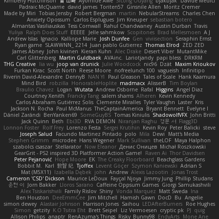
Kimberly Hutchinson
貴 山崎
Ayomide Awe
Sicong Ouyang
bjakbjak
Davide Medici
Padraic McQuarrie
david james
Toriten57
Ginsnile Allen
Moritz Cremer
Made by Miri
Tobias Jensby
Robert Bergman
martin
NebularStreams
Charles Chen
Anxiety Opossum
Carlos Esplugues
Jim Kneuper
sebastian botero
Almantas Vasiliauskas
Tess Cornwall
Rahul Chandwaney
Austin Durban
Travis
Yuliya
Ralph Does Stuff
EEEEE
Jelle sahmkow
Scopitones
Brad Mellesmoen
A J
Andrew Islas
Ignacio
Kalliope Marie
Josh Dunfee
Gen
viviisection
Seraphin Ernst
Ryan game
SLAWWNN_ 2214
Juan pablo Gutierrez
Thomas Elrod
ZED ZED
James Abney
John kivinen
Kieran Kuhn
Alec Drake
Desert Viber
MutantMike
Carl Glittenberg
Martin Guldbaek
AVAinc.
Lariotjandy
papi bless
DRKRM
THG Creative
lia wu
joop van drunick
Julie Woodcock
nic96
Dzät
Maxim Krioukov
Furkan Kirac
Scott North
Reese Moore
nofreelunch 100
vagueish
Infinitipo
Riverin David-Alexandre
DennyB
NAN YI
Paul Gleason
Tales of Scale
Hank Kaamura
Mind Bird
robzilla
HonorableHoplite
madmacx
AlisserB
Tim Boylan
Braulio Chavez
Logan
Wutata
Andrew Osborne
Rafal
Higgins
Angel Diaz
Courtney Xenith
Francky Tang
salem shams
Alheren
Kevin Kennedy
Carlos Abraham Gutiérrez Solis
Clemente Miralles
Tyler Vaughn
Laster
Kris
Jackson N. Rocha
Paul McManus
TheCaptainAmerica
Bryant Bennett
Evelyne I
Dániel Zarándi
BenYanken69
SomeGuyBS
Tomas Kiniulis
ShadowolfVFX
John Britti
Jack Quinn
Beth
Ebi3D
RVA DEMON
Niranjan Raghu
경문 서
Flagg3D
Lonnon Foster
Rolf Frey
Lorenzo Festa
Sergei Krutihin
Kevin Roy
Peter Balicki
steve
Joseph Salud
Facundo Martinez Pintado
polo
Mila
Dewi
Matt's Media
Stephen Grimm
microdee
Hans Wegener
Mark Sullivan
theLOF
Maya Halphon
szabolcs csaszar
Stellarator
Now Eleanor
Денис Оницев
Michał Roszkowski
GearGrit - PS2 inspired 3D Platformer Action Game!
Raven Ai
Thor Davidsen
Peter Pejanović
Hope Moore
EK
The Creaky Floorboard
Beachglass Gardens
Bobbit M.
Karl
敦智 紀
Tjoffex
Levent Göçer
Szymon Kaniewski
Adrian S
Mat (M5X11)
Izabella Dębek
john
Andrew
Alexis Lazootin
Jonas Trost
Cameron 'CSD' Dickson
Maurice LeDoux
Fayçal Njoya
Jimmy Jung
Phillip Studans
준현 이
Jorn Bakker
Lloros Sarano
Caffeine Oppsum Games
Giorgi Samukashvili
Alex Tsiskarishvili
Family Rislov
Shiny
Vonda Marquez
Matt Sweda
Ina
Ben Houston
DeeEmmCee
Jim Mitchell
Hamish Gawn
DocD
Bu
Angelie
simon dewey
Alastair Johnson
Harrison Jones
Saihou
LEDAfterBurners
Roe Hughes
Simon
getzity
K.O Tsitra Eht
Brett Seipel
Liz Vermoesen
cryptic pk
PJ
quig
Allison Philips
anaptr
RenAzuma's Things
Risky_Bunny98
EndyArts
Mone Ane