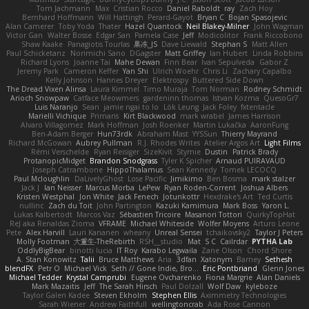
Tom Jachmann
Max
Cristian Rocco
Daniel Raboldt
ray
Zach Hoy
Bernhard Hoffmann
Will Hattingh
Perard-Gayot
Bryan C
Bojan Spasojevic
Alan Camerer
Toby Yoda
Thater
Hazel Quantock
Neil Blakey-Milner
John Wagman
Victor Gan
Walter Bosse
Edgar San
Pamela Case
Jeff
Modicolitor
Frank Riccobono
Shaw Kaake
Panagiotis Tourlas
果冻_JS
Dave Liewald
Stephan S
Matt Allen
Paul Schicketanz
Norimichi Sano
DGagster
Matt Griffey
Ian Hubert
Linda Robbins
Richard Lyons
Joanne Tai
Mahe Dewan
Finn Bear
Ivan Sepulveda
Gabor Z
Jeremy Park
Cameron Keffer
Yan Shi
Ulrich Woehr
Chris Li
Zachary Capalbo
Kelly Johnson
Hannes Dreyer
Elektrospy
Buttered Side Down
The Dread Vixen Alinsa
Laura Kimmel
Timo Muraja
Tom Norman
Rodney Schmidt
Arioch Snowpaw
Catface Meowmers
gardeninn thomas
Istvan Kozma
QuesoGr7
Luis Naranjo
Sean
jamie ngai to lo
Lök Leung
Jack Foley
fxtentacle
Marielli Vichique
Primaris
Kirt Blackwood
mark wrabel
James Harrison
Alvaro Villagomez
Mark Hoffman
Josh Roenker
Martin Lukačka
AaronFung
Ben-Adam Berger
Hun73rdk
Abraham Mast
YYSSun
Thierry Mayrand
Richard McGowan
Aubrey Pullman
R.J. Rhodes Writes
Atelier Argos Art
Light Films
Rémi Verschelde
Ryan Reisiger
SizeKivit
Stymie
Dustin
Patrick Brady
ProtanopicMidget
Brandon Snodgrass
Tyler K Spicher
Arnaud PUIRAVAUD
Joseph Catrambone
HippoThalamus
Sean Kennedy
Tomek LECOCQ
Paul Mcloughlin
DaLivelyGhost
Lose Pacific
Jimikimo
Ben Bosma
mark stalzer
Jack J
Ian Neisser
Marcus Morba
LePew
Ryan Roden-Corrent
Joshua Albers
Kristen Westphal
Jon White
Jack Fenech
Jotunkottr
Hexdrake's Art
Ted Curtis
nullinc
Zach du Toit
John Partington
Kazuki Kamimura
Mark Boss
Yaron L.
Lukas Kalbertodt
Marcos Vaz
Sébastien Tricoire
Masanori Tottori
QuirkyTopHat
ReJ aka Renaldas Zioma
VFRAME
Michael Whiteside
Wolfer Moyens
Arturo Leone
Pete
Alex Harvill
Lauri Kananen
wheany
Unreal Sensei
tchaikovsky2
Taylor J Peters
Molly Footman
大重生-TheRebirth
RSH__studio
Mat
S C
Cailrdar
PYTHA Lab
OddlyBigBear
binotti lucia
IT Roy
Karabo Legwaila
Zane Olson
Chord Shore
A. Stan Konowitz
Talii
Bruce Matthews
Aria
3dfan
Xatonym
Barney
Sethesh
blendFX
Petr O
Michael Vick
Seth // Gone Indie, Bro...
Eric Pontbriand
Glenn Jones
Michael Tedder
Krystal Camprubi
Eugene Ovcharenko
Fiona Margrie
Alan Daniels
Mark Mazaitis
Jeff
The Sarah Hirsch
Paul Dolzall
Wolf Daw
kyleboze
Taylor Galen Kadee
Steven Ekholm
Stephen Ellis
Aximmetry Technologies
Sarah Wiener
Andrew Faithfull
wellingtoncrab
Ada Rose Cannon