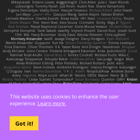
MikeyLikesIt
Delano Lowes
doggybdog26
Chris Aitan
yuta t
Sean Woods
cubeorigins
Tommy Parish
Just Rovin
Austin Rea
Shane Yamamoto
Eugene Dementjev
Vitaliy Florin
Никуся Гноянко
Michael Eckert
John Fewell
Jon Mayo
مالك البلوشي
Qiaoyue Wang
Salem Alajmi
Fabian Brehm
Lemesle Maxence
Charles Everett
Alexa trade
HH
Keke
покупка байер
Poulet
Derek Messier
Trivi
Kevin Neal
Alex Souza
Cromatik
Slinky
Migu D
Yyyum
Nick Forshaw
Pascal Raymond Cazemier
Denis Moura Velasco
Sinclaire Black
Xenophik Xenophik
Tarik Sakalli
swarfey
Vojtech Proschl
Daniel Ruiz
Josiah Scott
13th
Mik
Harry Boorman
Andy Davis
Nikolai Petersen
Chris Layfield
Morrissey Alexander
swxift
savage Designer
Darcy Hodgson
Ryan Stelzleni
Martin Alexander
Giupponi
Yun Ha
Simon Tremblay Gauthier
Emma Levesque
Erica Dlamini
Oliver Thomsen
V A
Yasser Raies
Anil Dongre
Haradinxiii
Khupaar
Andy McCabe
Gene Cerrato
Frederik Kirkegaard Esbensen
Arda
Jackrobin23
Groot
Rahmat Rizal Andhi
Daniel Ruiz G
Kortez Crockett
Michael Fuchs
Mike C.
Александр Татаринов
Schuyler Baker
matthew armer
Gav Judge
Sergio
Misik
Alexa Wilkerson Editing
Peter Pietlasky
Michael Buttaro
Jackt
Aero
Jacqueline Valero
Steve mcbees
Amberlie Rodriguez
Uranus Peregrine
kokuragari
CJ Duguay
Ivan
Assima Dauletbek
ツキ ミ
Adam
NinjaSubRosa
Andrew Stone
Avery
rwgames
felipe zucoli
ethan M
Yakoto
DB3d
Mason
Nene
高 日
Nicolo' Paolino
Cedar Scarlett
Tunanodra-P
Victor Bondatiy
Quentin
GWH
Kirsten
KT Mack
FrantaBOT
edwin Zhou
Blake Rizzo
Tal Smith
Carter Farrey
Angel
Juan José Castaño
HugoRC
Xenalto
Schmitthoffer Zsolt
indi81
biscuit
Kay
Toff
Jovana
Sofiya Ibragimova
BlizzyFox
William Thirlaway
David Brown
Babacar Diop
This website uses cookies to enhance the user
Marco
noCrxdit
Samuel Furr
Trisha Chua
Skkiff
nan mi
GlazeDonut
William Travis
Aspyr
David Vidmar
Whispers
rony maayan
Sergio Rizen
abimi
Ace 6s
TLAlice
experience.
Learn more.
Brandon Gowera
Qupomotion
anwar hakim
mkdesigners
Patrick W
Isaac Castañeda
Miltos
Got it!
ပံ့ပိုးပေးသည်-