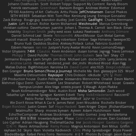
Paul Klingberg
Olivié Bouchard
Damiano Mazzocchini
Raven Realm
Johann Oosthuizen
Scott
Robert Tolppi: Support My Content
Randy Bloom
henrik rasmussen
Greenheart
Ransom Bergen
Andreas Wetter
Edomod
PD100 Academy of Art
Clafoutis
Arttu Piisila
JeffChristiansen
Daniel Phakos
SETH WEBER
Sebastian Witt
Tom Pike
Kenleung Leung
Enrique Gonzalez
Zack Bishop
Rouge guy
brandon dudley
Joel Gordils
GadFlight
Charles Herrmann
Justin
LvH
K Anon
Richie
Karim Mohamed
Weichnudel
Marcus Grennborg
christian cuttino
DaveHuman
juanito
Johan L
Theresa A. Carroll
Iain Black
Einarr
Volatility
Stephen Smith
joshy west xoxo
Łukasz Pawłowski
Anthony Dilmore
Daniel Schmid Leal
Steele
Nitrosimi96
ANonEMoose
Gun Metal Games
macoll macoll
Brandon Joffe
Cory robertson
Ember
Sage Himeros
Sweeper3D
Bruno Yudi
Daddios Studios
Aleksey Pollack
Lotus
Fabrizio Guidotti
Esbern Hansen
ran nie
Justper's Furry Avatar World
Kevin LomondDesign
Victor Ghyssens
749R
CGautos
Kevin Anderson
dusan tomas
Jegregg
Travis Lemieux
Philipp T
David Pulcifer
Thomas Elliott
John Gutwin
Sara Tarr
Shay
CT
Jermaine Bouyea
Liam Smyth
Jim Bob
Michael Loh
doctor25th
Larry Jenkins
sv
Andrew Lamb
Hamad
rendered_pixel
der_mihi
Worked Wood
Alan Figg
Matias Dubos
BigWhiteLion
Karolina En
David Curiel
alec1025
BeepCodeMusic
Ben Granger
Bruno Simon (Three.js Journey)
Michelle Ma
Ben
glassapple 325
Woof
Maxime Detournière
Rayscaper
Chris Dickson
idkdude
성익 김
Piotr
JSR Production house
Dustin Pettegrew
Alessandro Mennonna
Onalist
Devin Martin
Mehmet Oguz Derin
Quinn Kowitt
Lee Stranahan
Robert Whitehead
kocat
Grawlix
Hampus Linden
Alex Vega
orestis picard
S Waugh
Arjen Plakke
Noah Kollmannsberger
Niko
Austin Root
Misha Samorodin
Zach wood
Tabatha Lyn
Andrew Sprague
Karsten Eckelt
Tony
VolkEnVaderland
Raizzer47
Pablo Portal
Viktoriya
MisterBKWolf
שי יעקוב
DerHitsch
We Don't Know What A Car Is
James Patel
Joeri Woudstra
Rochelle Bricker
Bojan Rončević
Justin Green
Sof
Hope Hackett
Sven Kröger
Dejvo
JRichardGaming
fatalmuffin
Sharp
movies byevan
Ayleen
Adam Hutchinson
Neet
EchoTheComposer
Andreas Stockmayer
Ernesto Gomez
Joep Meindertsma
Todd KS
景琦 张景琦
trowelandspade
Phase
Colin Lohaus
atoves
Dan Goddard
Loo Cypher
Adrian Haugseng
TheSmallGacha
trvr
Jacob Hooper
Gaetano Gargano
민희 이
Flavio
Artmachiner
Remy Ponso
Magnús Antonsson
Ben Milius
Griffin
rayhaan.3d
Skyro
Rain
Violetta Radkevich
Chris
Philip Spiessberger
Bryce Powell
BladedBadge
Rafael Perez-Torro
Nemnomi
おるす
Photini By Design
Jason Buier