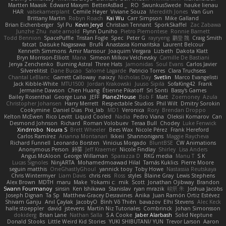
Martten Maasik
Edward Maxym
BetterAsBad _
RO
SwunkusSwede
hauke lienau
HAR
valsekamerplant
Cemile Høyer
Viviane Souza
Meredith Jones
Van Gun
Brittany Martin
Robyn Roach
Kai Wu
Carr Simpson
Mike Galland
Brian Eichenberger
Syl Pu
Kevin Jeryd
Christian Tennant
SporkSkaffel
Zac Zabawa
Junzhe Zhu
nate arnold
Flynn Duniho
Pietro Piemontese
Ronnie Barnett
Todd Bennion
SpacePuffle
Tristan Fogle
Spec
Peter G
rayryeng
鸝瑩 魏
Craig Smith
fatcat
Daisuke Nagasawa
Bruf4
Anastasia Komaritska
Laurent Belcour
Kenneth Simmons
Amir Mansour
Joaquim Vergara
Lizbeth
Dakota Klatt
Bryn Morrison-Elliott
Mana
Simeon Milkov Velchevsky
Camille De Bastiani
Jenya Zenchenko
Burning Astral
Three Hats
Jamonidas
Soul Evans
Carlos Javier
Silverelitist
Dane Bucao
Salomé Lagarde
Patricio Torres
Clara Truchsess
Chantal LeBlanc
Garrett Calloway
nøixzy
Nicholas Day
Svetlin
Marco Evangelisti
Jack Kibble-White
MTU1500
Jordan Krakowski
Juuso Sipilä
SofaKing42
Frank
Jermaine Dawson
Chen Huang
Étienne Pikatoff
Sri Sonti
Bassy's Games
Bailey Rosenthal
George Luna
JEFF
Plane2House
Bob F
Matt
Zoemoney
Azula
Christopher Johansen
Harry Merrett
Respectable Studios
Phil Wilt
Dmitry Sorokin
Cookymine
Daniel Dias
Pixi_lab
MD1
Veronica
Rory
Brendan Droppo
Kelton McEwen
Rico Levitt
Liquid Cooled
Nadia
Pedro Viana
Oleksii Komarov
Can
Desmond Johnson
Richard
Roman Volobuev
Teraa Bull
Chodey
Luke Fenwick
Xindrrobo
Noura S
Brett Wheeler
Bees Wax
Nicole Pérez
Frank Hereford
Carlos Ramírez
Arianna Montanari
Ikkeii
Shannonigans
Maggie Raycheva
Richard Funnell
Leonardo Borsten
Vinicius Morgado
BluntBSE
CW Animations
Anonymous Person
鈴葵
Jeff Kraemer
Nicole Findlay
Shirley
Lisa Anders
Angus McAloon
George Willaman
Sparazza D
RKG media
Manu T
S K
Lucas Signoles
NinjARTA
Mohamedmoawad Hilal
Tamás Kuklics
Pierre Moore
seguin matthis
OneGhastlyGhoul
yannick tooy
Toby Howe
Nastassia Reutskaya
Chris Wintermyer
Liam Davis
chris reis
Ross
styles
Blaine Gray
Lewis Stephens
Alex Brown
MDTH
maru
Make
Yokami c:
mik
Scott
Jonathan Ojibway
Brandon
Swann Fourmanoy
sinsin
Ken Ishikawa
Stanislav
ryan mrazik
峻辰 朱
Joshua Jacobs
Joseph Dignan
Ta Sp
Matthew-Gracey Desravines
Anika
Juan Ramón Ortiz Estévez
Shivam Ganju
Anıl Çaylak
JacobyO
Bình Võ Thiên
bavazov
Elhi Stevens
Alec Keck
halle stoeppler
david
jstevens
Martín Niz Tutoriales
Combrinck
Johan Simonsson
dokiderg
Brian Lane
Nathan Salla
S A Cooke
Jaber Alarbash
Solid Neptune
Donald Stooks
Little Weird Kid Stories
YUKI SHIBUTANI/ YUN
Trevor Larson
Aaron