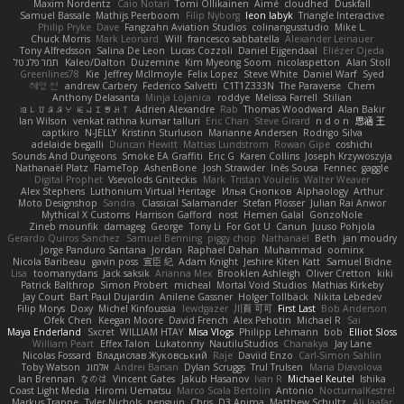
Maxim Nordentz
Caio Notari
Tomi Ollikainen
Aimé
cloudhed
Duskfall
Samuel Bassale
Mathijs Peerboom
Filip Nyborg
leon labyk
Triangle Interactive
Philip Pryke
Dave
Fangzahn Aviation Studios
colinangusstudio
Mike L.
Chuck Morris
Mark Leonard
Will
francesco sabbatella
Alexander Leinauer
Tony Alfredsson
Salina De Leon
Lucas Cozzoli
Daniel Eijgendaal
Eliézer Ojeda
תמר פלג טל
Kaleo/Dalton
Duzemine
Kim Myeong Soom
nicolaspetton
Alan Stoll
Greenlines78
Kie
Jeffrey McIlmoyle
Felix Lopez
Steve White
Daniel Warf
Syed
혜영 전
andrew Carbery
Federico Salvetti
C1T1Z333N
The Paraverse
Chem
Anthony Delasanta
Minja Lojanica
roddye
Melissa Farrell
Stilian
ꌃ꒒ꀎꋪꋪꌩ ꀘꈤꀤꁅꃅ꓄
Adrien Alexandre
Rab
Thomas Woodward
Alan Bakir
Ian Wilson
venkat rathna kumar talluri
Eric Chan
Steve Girard
n d o n
思涵 王
captkiro
N-JELLY
Kristinn Sturluson
Marianne Andersen
Rodrigo Silva
adelaide begalli
Duncan Hewitt
Mattias Lundstrom
Rowan Gipe
coshichi
Sounds And Dungeons
Smoke EA Graffiti
Eric G
Karen Collins
Joseph Krzywoszyja
Nathanaël Platz
FlameTop
AshenBone
Josh Strawder
Inês Sousa
Fennec
gaggle
Digital Prophet
Vsevolods Gniteckis
Mark
Tristan Voulelis
Walter Weaver
Alex Stephens
Luthonium Virtual Heritage
Илья Снопков
Alphaology
Arthur
Moto Designshop
Sandra
Classical Salamander
Stefan Plösser
Julian Rai Anwor
Mythical X Customs
Harrison Gafford
nost
Hemen Galal
GonzoNole
Zineb mounfik
damageg
George
Tony Li
For Got U
Canun
Juuso Pohjola
Gerardo Quiros Sanchez
Samuel Benning
piggy chop
Nathanaël
Beth
jan moudry
Jorge Panduro Santana
Jordan
Raphael Dahan
Muhammad
oominx
Nicola Baribeau
gavin poss
宣臣 紀
Adam Knight
Jeshire Kiten Katt
Samuel Bidne
Lisa
toomanydans
Jack saksik
Arianna Mex
Brooklen Ashleigh
Oliver Cretton
kiki
Patrick Balthrop
Simon Probert
micheal
Mortal Void Studios
Mathias Kirkeby
Jay Court
Bart Paul Dujardin
Anilene Gassner
Holger Tollbäck
Nikita Lebedev
Filip Morys
Doxy
Michel Kinfoussia
lewdgazer
川頁 可可
First Last
Bob Anderson
Ofek Chen
Keegan Moore
David French
Alex Pehotin
Michael R
Sai
Maya Enderland
Sxcret
WILLIAM HTAY
Misa Vlogs
Philipp Lehmann
bob
Elliot Sloss
William Peart
Effex Talon
Lukatonny
NautiluStudios
Chanakya
Jay Lane
Nicolas Fossard
Владислав Жуковський
Raje
Daviid Enzo
Carl-Simon Sahlin
Toby Watson
אלמוג
Andrei Barsan
Dylan Scruggs
Trul Trulsen
Maria Diavolova
Ian Brennan
なのは
Vincent Gates
Jakub Hasanov
Ivan R
Michael Keutel
Ishika
Coast Light Media
Hiromi Uematsu
Marco Scala Bertolin
Antonio
NocturnalKestrel
Markus Trappe
Tyler Nichols
penguin
Chris
D3 Anima
Matthew Schultz
Ali Jaafar