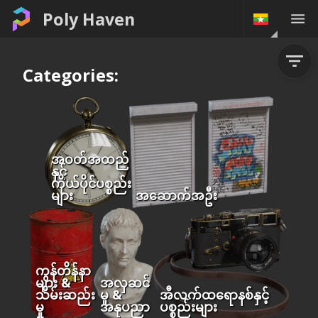
Poly Haven
Categories:
အဝတ်အထည်
နှင့်
ကိုယ်ပိုင်ပစ္စည်း
များ
အဆောက်အဦး
ကွန်တိန်နာ
များ &
အလှဆင်
သိမ်းဆည်း
မှု &
အီလက်ထရောနစ်နှင့်
မှု
အနုပညာ
ပစ္စည်းများ