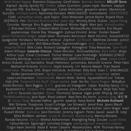
Ariel Ilmari Kajava
Brandon DeLauney
Geoff Allen
Kamran Kadirov
MELUIP Store
Alpha3
Spotty Spotty YQ
TrixMix
Julian Quintero
julian reyes
Nareon
claytpn
Alquiler PS5
Era Rerza
bjgrimoari
Caleb Mcmullen
giovanni varani
Mackenzie
KuroShi
michael sierra
Nameless Renders
MMDCRAZED
DivineXavier
DEATHSTEED
Cli4D
vamsidhar reddy
Jack Taylor
Olov Melander
James Barrie
Bryant Price
DEEPNOX
Pen
Michael Koschmieder
pato dlgv
Wrinkly Blink
Ruben
Jesper Elling
Onooka
Kseniya
Boo Bugless
Mesaland
Winter Night
Mert İyiiz
forrobloxdev
J. Brendan Elmore
Octavia's Mesh Grove
MinhazMurks
Fxntxnile
Eric Moyer
qaylanuraya
Derek Ray
Waaagghh
Joshua Vincent
Amar
Declan Newell
Javier Fernández Alegre
julian silver
Nomadic Astronaut
Mark Vecchio
dosuken0122
quagootle
Hirokazu Yamakura
enitzur
Zephon
Gil Bruvel
Matthew Zaneski
junior
whitey
Jack John
Will Makes Beats
SupremeAhegao
nori
Marlise Launstein
Vesperal Mind
Milk Crate
Richard Gallagher
Firelegend
Toby Meadows
Tyler Huff
Adam N'Diaye
Gerardo Orozco
Oskar Mendez
NoGreatMystery
Bike Kefeli
shiipi
Arthur Lops
Oliver Cromwell
Tomer Meltser
Luke Ridehalgh
ADRIANO JONUS
Timothy Montoya
soda basket
SANTIAGO SANTOS ESTRADA
j_ edak
Josue Uribe
Anton Rubets
Gui Ramalho
Noah Patterson
Jomenikia
Bennett Greene
Peter Hale
Nathaniel Roberts
Mechrot
elijah kenney
J H
Astone Massie
Tobi Staerk
milad tatar
Thomas
DHL
Bryan Intindola
Archman
Billy Bob
Evan C
SHALIWA233
Stefan Jammertzheim
SpiSlu
Joe Carlos
Oscar Castillo
bleached
senko
Lasse Leonhardsen
3darchstuffs
Martin Wells
Skittlq
SquareIsNotCool
Tobias
אילון קשת
Purple-H's Art Stuff
Oliver Lemke
Josh
No No
David Rogers
MilkyBun
Eddie Benton
Sam Biggins
윤구선
gupries on Instagram
Cassie
Bradley Savoy
Wing
Beehhhh112
Chikato 710
imma zamora
John Churchill
TwinX
Nhật Tiến Trần
승하 이
Facundo Lazzaro
Stenz
Filomeno Saraiva
logan pratt
Rhys lg
Aki Jae
TheMellowMelody
Jack Ryan
Brad Leikam
Nasi Paru Bu Amin
Jazmin Lang
宥任 陳
St
Gooo Tang
Nicolas Hafner
gyomh
adaktyl
Kiara Battle
Michelle Rothwell
Niki Shterev
RussJones
Lloyd Collidge
Lev Schwartz
Jared Ross
Jason Mault
Elizabeth McCormick
Jakob Recknagel
Luke willard
Sascha Kohler
John Steger
snail
Russell Wilder
Demerui
Jace Perrodin
Jeremy Ingram
Pedro Xavier
isaiah M
lokjl
Mike Wellfare
ratman
Lucas M. Morone
WyvernLang
Manny Morales
Randal Falcone
Der Le
Meshal Alshammari
KhangXing Pang
Douwe
Lucas Vieira
CallumNorm
Egoknight
Limitless Designs
tylerspetgoose
maurizio sciascia
Özgür Kaan Sevindi
Kayla B
Arian Castane
Akaiseutoseu
4DN
Thomas Harvey