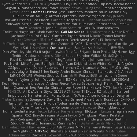
Giuliano Hungria
Dionicio Galarza
David Ebbevi
Eda Aydemir
Logan Cox
Kyoto Wanderer
LEE EUNHA
JoyBox19
Play Usa
panic attack
Trip boy
heeno honee
Grigorii
Nicolas Scheer
Kai Krones
magda pawlak
ikung gmr
Titans Management
Greta Gedat
Thomas Fristed
Jose Humberto Ramirez
mura
Martin Holy
Filip Zelenjak
Ali Kılıç
Антон Сергеевич
bahriye taşdelen
Sky JK Arch
Razvan Cristiadis
Leo Euden
Carbonic
Kacper K
40. I Nengah Raditya Karya Putra
Sideways
Sergio Pamies
Oliver
Viorel Vlaican
Hurt Hand
Tamagoooo
TetaBOT
Kira V
XanderDK
John B.
Mark Scott
HG Park
William Karavites
Trollstuhl HagenLord
Mark Habbish
Call Me Sensei
NotARectangle
Noelle DeCuir
jae hoon Choi
Yd C
M C
Cameron Taylor
Nenad Nikolic
Tanner Moerke
Victor Ofvergard
苏打
K Y
Galahan
Derek Anwyl
W00k13
Released 50
MeTheManwich
iosgamertool
Bob Ashton
INFADEL
Devin Mattox
Jon Martello
Jan
Wyatt Sui
LesterCovax
Cue
tran tuan
Bad Radish
Sebastian
暁子 清水
Dan Wheatley
Md. Wasif Anjum
Lewis of the Rat Brigade
Juan Pinilla
My Name
Iggy
Terifict
Kiddow
simsterns
Olivier Babet
Brandon Wilkie
BlackSkyNinja
Pavel Karapud
Daren Gallo
Peleg Tabib
Null
Cole Johnson
Joe Bergmann
Pav North
Mike Rogers
Bull Spit
Sage
Ryan Kirkland
Luke White
Yannick
falgn0n
CGSpoon
gubi
Daniel Robertson
Brennan Oort
sanxbile
Dustin McGlinchey
Matias Vialagro
lininx66
Joe Brady
Andre Buzzo
Christian Stankovic
Việt Anh Lê
LYRICS OF LIFE
Webora Studios
Sean
乐 音
Petros
眠瓏
James
John Deere
Roman Vyborny
John Woodall
an l
BZK Gaming Leo
chen zhen
MODECAM
Kevin Klever
dima sirababa
Andrew Pierce
Артем Бардин
nagi
FranklinTremplin
JL
Iustin Ocunschi
Joey Parrella
Christian Lee
Robert Hankinson
M0TH
Jack Ü
LCQP
FENG XU
Ali DeAdam
Styxx
GLASS ACT
kona
T1 Exotic
RZ
abby!
ll Stanced
Import_bpy
Hamsternator
Forest Katsch
NuWest
Antonio Castaldo
Daisy Jai
Tristan Davies
Jay Spurgeon
David Thomas
Samuel Vikse Bruvik
BusaBusa
C+HO aR
Taylor Williams
Vasily
Nikoloz Todua
ma de
Dennis Hosgood
Jared Bullard
John Dykes
Yihui Xiong
Jay Renteria
Lucie Královcová
BurpingMusquito
humansoulinterface
Hector Estrada
Ranya Zhong
_Blobster_
Le sun
megan lavoie
Spartan 052
Brayden evans
Austin Taylor
S Mingkwan
Wawy
Kerstetter
Gicly Rodríguez
DryingUEFN
IS IT?
Thunderjaw Thunderjaw
Carlos Martin Jr
Studio 9
Alberto Hernandez
Running Man
Digital Ancients
Vlajko Tomić
Dan Palasz
Fadil Bay
Fabricio BJS
Ash Younes
Mr Memz
Paweł Krysiak
Gavin Dasuta
The Mighty KC
Nifty Nic
UltimateTJF
Quistis
Reinier Weerts
MaxMinutiae
Adrián ramos
Oachkatzl Schwoaf
dr32768
corbin tinsley
Cassandra Stewart