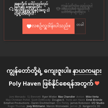
အစုလိုက် ဒေါင်းလုဒ်လုပ်
ကျွန်ုပ်တို့ထံမှ သင်ယူပါ
ခြင်းနှင့် အော့ဖ်လိုင်း
အပြည့်အစုံ ရှင့်ဗီဒီယို
အသုံးပြုခွင့်တို့နှင့်အတူ
ငါ
သင်တန်းများဖြင့်။
တို့ရဲ့တိမ်တိုက်
.
တခါ
လစဉ်လှူဒါန်းပါသည်။
ကျွန်တော်တို့ရဲ့ ကျေးဇူးပါ။
နာယကများ
Poly Haven ဖြစ်နိုင်စေရန်အတွက်
Joni Mercado
S J Bennett
Ryan Wiebe
Max Chandler
Anton
Mike Verta
Max Christian Pohle
Scott DeWoody
Douglas K.
Yorik van Havre
Ernst Bronde
BetaFive Productions - Daren Dochterman
Eric Perley
James Robinson
I/O Studio
Roger Thomas
Joey Wittmann
Marcin Wiśniewski
James
JS
KangaroOz 3D