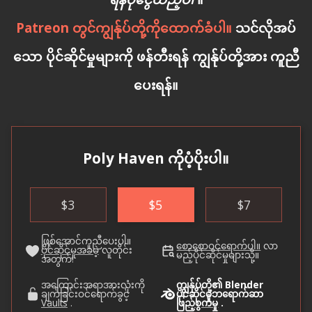
Patreon တွင်ကျွန်ုပ်တို့ကိုထောက်ခံပါ။
သင်လိုအပ်
သော ပိုင်ဆိုင်မှုများကို ဖန်တီးရန် ကျွန်ုပ်တို့အား ကူညီ
ပေးရန်။
Poly Haven ကိုပံ့ပိုးပါ။
$
3
$
5
$
7
ဖြစ်အောင်ကူညီပေးပါ။
စောစောဝင်ရောက်ပါ။
လာ
ပိုင်ဆိုင်မှုအခမဲ့
လူတိုင်း
မည့်ပိုင်ဆိုင်မှုများသို့။
အတွက်!
အကြောင်းအရာအားလုံးကို
ကျွန်ုပ်တို့၏ Blender
ချက်ခြင်းဝင်ရောက်ခွင့်
ပိုင်ဆိုင်မှုဘရောက်ဆာ
Vaults
.
ဖြည့်စွက်မှု
.