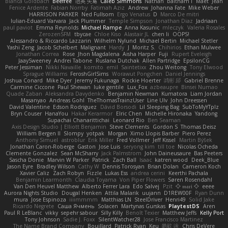
Bianca Goldbach
Beefree
治英 矢島
Caleb Simmons
Nathan
baitham i
Maet
Jean
Fenice Ardente
Fabian Norrby
Fatimah Aziz
Andrew
Johanna Fate
Mike Weber
HARRISON PARKER
Ned Fullsom
Ergo Venatus
D
Marco De mitri
Iulian-Eduard Varvara
Jack Plummer
Temple Simpson
Jonathan Diaz
Jadriaan
paul paviot
Emma Reynolds
Michael Rampe
Anna Kasunic
mleczyk
Valeria Rosales
ZerozenSFM
tbycae
Chloe Kiso
Alastair JL
chen li
OOPS!
Alessandro & Riccardo Lazzarin
Wilhelm Nylund
Michael Bertin
Michael Stetler
Yashi Zeng
Jacob Schelbert
Malignant
Hardy
J
Moritz S.
Chihirios
Ethan Mulwee
Jonathan Correa
Rose
Jhon Magdalena
Aisha Harper
Fuji
Rupert Eveleigh
JaaySweeney
Andrei Tabone
Ruslana Dutchak
Allen Partridge
EpsilonCG
Peter Jessiman
Nikki Navaille
komito
emil
Saintetixx
Zhou Weitong
Tony Elwood
Sprague Williams
FeroshGirlSims
Worawut Pongchen
Daniel Jennings
Joshua Conard
Mike Dyer
Jeremy Fukunaga
Rockie Hoerter
鸿彬 邱
Gabriel Brenne
Carmine Ciccone
Paul Shewan
luke gentile
Lux_Fox
azbeaupre
Binsei Numao
Quade Zaban
Aleksandra Davydenko
Benjamin Newman
Kumatora
Liam Jordan
Masanyao
Andreas Gohl
TheThomasTrainzUser
Line Ulv
John Dreessen
David Valentine
Edson Rodriguez
Dávid Borsodi
Lil Sleeping Bag
SubToMyYTplz
Bryn Couser
HanaYou
Hakar Kerarmor
Elric Chen
Michelle Hironaka
Yandong
Supachai Chanarittichai
Leonard Rio
Ben Seaman
Axis Design Studio | Elliott Benjamin
Steve Clements
Gordon S
Thomas Deisz
William Bergen II
Slompy
yotpak
Morgan
Ximo Llopis Barber
Piero Perez
Anthony Simuel
astroblur
Erik Miller
Fred Vollmer
Jeff Kissel
Martin Býšek
Jonathan Caron-Roberge
Gaston
Jose Luis
seryong kim
till toe
Nicolas Ocheda
Clemente Gonzalez
Sean McSharry
Jack Palmstrom
John Daineusaure
Bas Peeters
Sascha Donie
Marvin W Parker
Patrick
Zach Ball
Isaac
katren wood
Deek_Blue
Jason Eyre
Bradley Wilson
Cathy W
Dennis Torosyan
Brian Dolan
Cameron Koch
Xavier Caliz
Zach Robyn
Fizzle
Lukas Ess
andrea cerini
Keerthi Pachala
Benjamin Learmonth
Claudia Toyama
Von Piper Flowers
Søren Rosendahl
Van Den Heuvel Matthew
Alberto Ferrer Lara
Edo Salvej
Pzit
✧ 𝔪𝔞𝔯𝔦 ✧
eeee
Aurora Nights Studio
Dougal Henken
Attila Malarik
uujann
D1REW00F
Ryan Dunn
mura
Jose Espinoza
iiiimmmm
Matthias LN
SteelDriver
Henri49
Solid Jake
Ricardo Negrete
Саша Ячмень
Solacen
Martynas Gurskas
PlaytestDS
Aren
Paul R LeBlanc
vikky
sepehr sabour
Silly Killy
Benoît Texier
Matthew Jeffs
Kelly Port
Tony Johnson
Sadie J. Foxx
SilentWatcher28
Jose Francisco Martinez
The Name Brand Company
Bouillard
Patrick Ryan
Keu
皓欽 涂
Chris DeVere