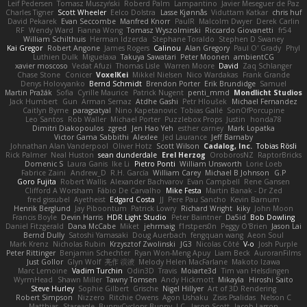
Leif Pedersen
Tomasz Muszyński
Roberd Palm
Lampantino
Javier Meseguer de Paz
Charles Tigner
Scott Wheeler
Eelco Dolstra
Lasse Kjønnås
Viduttam Katkar
chris huf
David Pekarek
Evan Seccombe
Manfred Knorr
PaulR
Malcolm Dwyer
Derek Carlin
RF
Wendy Ward
Fianna Wong
Tomasz Wyszolmirski
Riccardo Giovanetti
fr54
William Schilthuis
Herman Idzerda
Stephane Toraldo
Stephen D Swaney
Kai Gregor
Robert Angone
James Rogers
Calinou
Alan Gregory
Paul O' Grady
Phyl
Luthien Dulk
Miguelaxa
Takuya Sawatari
Peter Moonen
ambientCG
xavier moscoso
Vedat Afuzi
Thomas Lisle
Warren Moore
David
Zaq Schlanger
Chase Stone
Conicer
VoxelKei
Mikkel Nielsen
Nico Wardakas
Frank Grande
Denys Holovyanko
Bernd Schmidt
Brendon Porter
Erik Brundidge
Samuel
Martin Pražák
Sofia
Cyrille Maurice
Patrick Nugent
penti_mmd
Mondlicht Studios
Jack Humbert
Gun
Arman Sernaz
Atdhe Gashi
Petr Hloušek
Michael Fernandez
Caitlyn Byrne
paragsatyal
Nino Kapetanovic
Tobias Gallé
SonOfPorcupine
Leo Santos
Rob Waller
Michael Porter
Puzzlebox Props
Justin
honda78
Dimitri Diakopoulos
zgred
Jen Hao Yeh
esther carney
Mark Lopatka
Victor Gama Sabbithi
Alexlee
Jed Laurance
Jeff Barnaby
Johnathan Alan Vanderpool
Oliver Hotz
Scott Wilson
Cadalog, Inc.
Tobias Rösli
Rick Palmer
Neal Huston
sean dunderdale
Erel Herzog
OroborosNZ
RaptorBricks
Domenic S
Laura Ganis
Ike Li
Pietro Ponti
William Unsworth
Lorie Loeb
Fabrice Zaini
Andrew_D
R.H. García
William Carey
Michael B Johnson
G.P
Goro Fujita
Robert Wallis
Alexander Bachvarov
Evan Campbell
Rene Gansen
Clifford A Worsham
Fábio De Carvalho
Mike Festa
Martin Banak - Dr Zed
fred gissubel
Ayetheist
Edgard Costa
JJ
Pere Pau Sancho
Kevin Barnum
Henrik Berglund
Jay Piboontum
Patrick Lowry
Richard Wright
kiky
John Moon
Francis Boyle
Devin Harris
HDR Light Studio
Peter Baintner
Da5id
Bob Dowling
Daniel Fitzgerald
Dana McCabe
Miket
jehrmaig
f1rstpers0n
Peggy O'Brien
Jason Lai
Bernd Dully
Satoshi Yamasaki
Doug Auerbach
fengquan wang
Aeon Soul
Mark Krenz
Nicholas Rubin
Krzysztof Zwolinski
JG3
Nicolas Côté
V-o
Josh Purple
Peter Rittinger
Benjamin Schechter
Ryan Won-Meng Apuy
Liam Beck
AuroranFilms
Just Gollor
Glyn Wolf
亮作 淡波
Melody Helen MacFarlane
Makoto Izawa
Marc Lemoine
Vadim Turchin
Odin3D
Travis
Moiarte3d
Tim van Helsdingen
WyrmHead
Shawn Miller
Tawny Tomsen
Andy Hickmott
Mikayla
Hiroshi Saito
Steve Hurley
Sophie Gilbert
Grische
Nigel Hillyer
Art of 3D Rendering
Robert Simpson
Nizzero
Ritchie Owens
Agon Ushaku
Zisis Psalidas
Nelson C
Matthias
Stareagle
BunnyCyclops Bunny
J.C.
Jason Scott
Jacob Larson