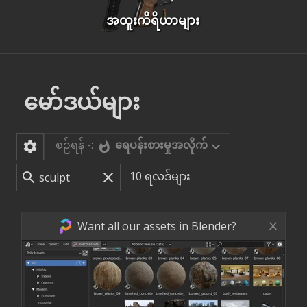
အထူးကိရိယာများ
မော်ဒယ်များ
စဉ်ရန် -:
ရေပန်းစားမှုအလိုက်
10
ရလဒ်များ
Want all our assets in Blender?