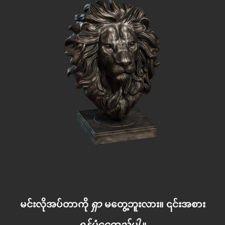
မင်းလိုအပ်တာကို
ရှာ
မတွေ့ဘူးလား။ ၎င်းအစား
ရန်ပုံငွေထည့်ပါ
။