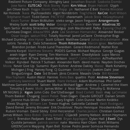
Resilient Picture Company
Almighty Laxz
Jonathan Brandt
Szabolcs Dombi
Jose Nario
ELITECAD
Nick Storey
Ryan
Kim Vitkus
Bryan Halcott
Glyph
Jan Oliver Koch
Reggie Storm
Dan Repp
pk
Nathaniel E Bell
Benita Winckler
Kai Honeck
Íkara
Psychosadistic
Algot Nordström
Trag1cHaze
KaiCee
Kurt Wilson
Stéphane Huart
Todd Eaton
P4C1F15T
charamath
Jakob Stolz
YeGrayHound
Kevin Turner
Brian McMullen
oleko senga
Jason Ferguson
Arrangemonk
Wesley Scafe
scott bilby
Victor
George e Chianese
Ben Visser
Albatross 3D
Sam Sartor
Andrej Striezenec
normalguy
Josh Macdonald
Pafka
Byeong Chul JIN
Dumbass Dragon
Alkaza1996
jAde
Lea Seidman Hernandez
Alexander Becker
Oscar Vargas
sastun1962
Totally Normal
Jared LeClaire
Christopher Bogs
Michael Dunkley
Alex Hyner
Scott Gilbert
Matthew Gerard
Julius Brockelmann
Alex
sotiris
Teneka B.
Dale Schwiesow
Thom Rittenhouse
Marcin Ignac
Martinotti
Brandon Jordan
Frode Lund Tharaldsen
Gerard Redmond
Walter Rice
Dennis Korpel
Matthew Stevens
PIXDES Games
Michael Mayeux
George Giagias
arash tirgari
Ryan Dening
Tim Warnock
Steven
Deadlyblack
Lupo Marcio
creative mart
M Tera
Sebastian Karlsson
Iaian7 / John Einselen
AsTheRainFell
Volkor
Rijndael
Patrick T Sullivan
Alexander Rath
david mares
Nayden Dochev
Moira
Never Give Up
Sunamii
Ryan Rohrer
Andrew Oakley
Maraz
Mark Kohalmy
Michigan J Frog
Harvey Fong
CJ Guzman
Beefyblimps
Joakim Dahl
Jose
BingusGringus
Dale
Sid Brown
Jānis Circenis
Masashi Ueda
Bill Kinnon
Max Topham
Austin Walzl
Hannes
Rens Bais
qualtro
Piotr
Andrew Stevenson
anthony lawrence
Stuart Marsh
Frans Verbaas
Adam Murtomaa
Phil Galler
Matthew Garnett-Frizelle
Saliven
Markus Michael Egger
Andrew
J
Caramel the Vixen
Timothy J. Aveni
Moth
James Miller
z
Nico Marniok
Timothy G. McKenna
MY.NIGNIG Jr.
Kigon
John Cido
Der12teEisvogel
Brad Corlett
Basti
maj
LaCimaise
Thom Bakker
Chogang
Jason Pielak
Tiran Dagan
Claude GIROLET
Darian Smith
Joenne Hub-Strobl
Shannon
Gary English
Colin Dunne
Martin Koťátko
Alexis Shuping
William Lee
Trevor Hughes
Gabriella Caldwell
Vasili Rodriguez
David Beneš
Jeremy Brouwer
Erik Dodolović
Paulo Henrique
Hoodwinkedfool
Ruben Vroman
David Sibley
Emil Herzenstiel
Charles Janson
Christian Gomez
James Wilson
Niko Bidoli
Danny Arnold
CGJackB
Jeremy Nelson
Anton Heymann
Leo S
Brendon Padjasek
Evan Tillett
Bryan Applegate
Dylan Hall
J Ewell
Dys
Quddle Jameson
patrick siemer
nate
Mareno Harr Olsen
Brett Williams
GREENCom'e Mapping
Ryan Bell
Xcrow
Pedro Javier Somoza Hernando