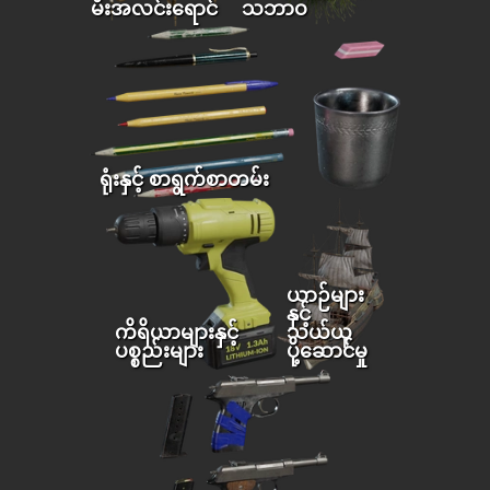
မီးအလင်းရောင်
သဘာဝ
ရုံးနှင့် စာရွက်စာတမ်း
ယာဉ်များ
နှင့်
ကိရိယာများနှင့်
သယ်ယူ
ပစ္စည်းများ
ပို့ဆောင်မှု