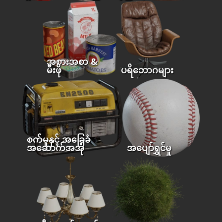
အစားအစာ &
မီးဖို
ပရိဘောဂများ
စက်မှုနှင့် အခြေခံ
အဆောက်အအုံ
အပျော်ရွှင်မှု