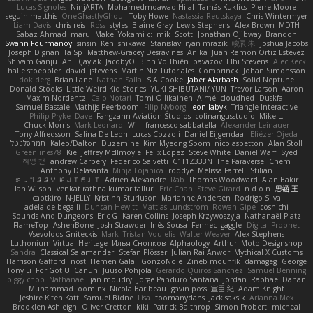
Lucas Signoles
NinjARTA
Mohamedmoawad Hilal
Tamás Kuklics
Pierre Moore
seguin matthis
OneGhastlyGhoul
Toby Howe
Nastassia Reutskaya
Chris Wintermyer
Liam Davis
chris reis
Ross
styles
Blaine Gray
Lewis Stephens
Alex Brown
MDTH
Sabaz Ahmad
maru
Make
Yokami c:
mik
Scott
Jonathan Ojibway
Brandon
Swann Fourmanoy
sinsin
Ken Ishikawa
Stanislav
ryan mrazik
峻辰 朱
Joshua Jacobs
Joseph Dignan
Ta Sp
Matthew-Gracey Desravines
Anika
Juan Ramón Ortiz Estévez
Shivam Ganju
Anıl Çaylak
JacobyO
Bình Võ Thiên
bavazov
Elhi Stevens
Alec Keck
halle stoeppler
david
jstevens
Martín Niz Tutoriales
Combrinck
Johan Simonsson
dokiderg
Brian Lane
Nathan Salla
S A Cooke
Jaber Alarbash
Solid Neptune
Donald Stooks
Little Weird Kid Stories
YUKI SHIBUTANI/ YUN
Trevor Larson
Aaron
Maxim Nordentz
Caio Notari
Tomi Ollikainen
Aimé
cloudhed
Duskfall
Samuel Bassale
Mathijs Peerboom
Filip Nyborg
leon labyk
Triangle Interactive
Philip Pryke
Dave
Fangzahn Aviation Studios
colinangusstudio
Mike L.
Chuck Morris
Mark Leonard
Will
francesco sabbatella
Alexander Leinauer
Tony Alfredsson
Salina De Leon
Lucas Cozzoli
Daniel Eijgendaal
Eliézer Ojeda
תמר פלג טל
Kaleo/Dalton
Duzemine
Kim Myeong Soom
nicolaspetton
Alan Stoll
Greenlines78
Kie
Jeffrey McIlmoyle
Felix Lopez
Steve White
Daniel Warf
Syed
혜영 전
andrew Carbery
Federico Salvetti
C1T1Z333N
The Paraverse
Chem
Anthony Delasanta
Minja Lojanica
roddye
Melissa Farrell
Stilian
ꌃ꒒ꀎꋪꋪꌩ ꀘꈤꀤꁅꃅ꓄
Adrien Alexandre
Rab
Thomas Woodward
Alan Bakir
Ian Wilson
venkat rathna kumar talluri
Eric Chan
Steve Girard
n d o n
思涵 王
captkiro
N-JELLY
Kristinn Sturluson
Marianne Andersen
Rodrigo Silva
adelaide begalli
Duncan Hewitt
Mattias Lundstrom
Rowan Gipe
coshichi
Sounds And Dungeons
Eric G
Karen Collins
Joseph Krzywoszyja
Nathanaël Platz
FlameTop
AshenBone
Josh Strawder
Inês Sousa
Fennec
gaggle
Digital Prophet
Vsevolods Gniteckis
Mark
Tristan Voulelis
Walter Weaver
Alex Stephens
Luthonium Virtual Heritage
Илья Снопков
Alphaology
Arthur
Moto Designshop
Sandra
Classical Salamander
Stefan Plösser
Julian Rai Anwor
Mythical X Customs
Harrison Gafford
nost
Hemen Galal
GonzoNole
Zineb mounfik
damageg
George
Tony Li
For Got U
Canun
Juuso Pohjola
Gerardo Quiros Sanchez
Samuel Benning
piggy chop
Nathanaël
jan moudry
Jorge Panduro Santana
Jordan
Raphael Dahan
Muhammad
oominx
Nicola Baribeau
gavin poss
宣臣 紀
Adam Knight
Jeshire Kiten Katt
Samuel Bidne
Lisa
toomanydans
Jack saksik
Arianna Mex
Brooklen Ashleigh
Oliver Cretton
kiki
Patrick Balthrop
Simon Probert
micheal