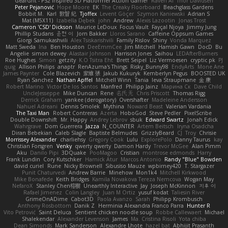
GearGrit - PS2 inspired 3D Platformer Action Game!
Raven Ai
Thor Davidsen
Peter Pejanović
Hope Moore
EK
The Creaky Floorboard
Beachglass Gardens
Bobbit M.
Karl
敦智 紀
Tjoffex
Levent Göçer
Szymon Kaniewski
Adrian S
Mat (M5X11)
Izabella Dębek
john
Andrew
Alexis Lazootin
Jonas Trost
Cameron 'CSD' Dickson
Maurice LeDoux
Focus Vault
Fayçal Njoya
Jimmy Jung
Phillip Studans
준현 이
Jorn Bakker
Lloros Sarano
Caffeine Oppsum Games
Giorgi Samukashvili
Alex Tsiskarishvili
Family Rislov
Shiny
Vonda Marquez
Matt Sweda
Ina
Ben Houston
DeeEmmCee
Jim Mitchell
Hamish Gawn
DocD
Bu
Angelie
simon dewey
Alastair Johnson
Harrison Jones
Saihou
LEDAfterBurners
Roe Hughes
Simon
getzity
K.O Tsitra Eht
Brett Seipel
Liz Vermoesen
cryptic pk
PJ
quig
Allison Philips
anaptr
RenAzuma's Things
Risky_Bunny98
EndyArts
Mone Ane
James Paynter
Cole Blazevich
家維 張
Jakub Kukuryk
Kemberlyn Pegus
BOOSTED UK
Ryan Sanchez
Nathan Apffel
Mitchell Winn
Tania
Ieva Straupmane
金 康
Robert Marino
Victor De los Santos
Manfred
Philipp Jainz
Марина Ск
Dave Child
UncleJesseppe
Mike Duncan
Rene
名氏 无
Chris Priscott
Thomas Rigg
Derrick Graham
yankee (derogatory)
Overshafter
Madeleine Andersson
Nahuel Adreani
Dennis Smolek
Mythina
Noward Beast
Valerian Vardania
The Taxi Man
Robert Contreras
Azerta
HoboGod
Steve Pedler
PixelScribe
Double Downshift
Mr. Happy
Andrey Lebrov
sbuk
Edward Swartz
Jonah Edick
Wahrgrave
Dom Guerrera
Jazza
N_COUNTER
Artem Beitsch
Iryna Osadcha
Diran Bebekian
Caleb Slagle
Baptiste Belmudes
GrizzlyBeard
CJ
Troy
Chrisie
Morrissey Alexander
charliehsy
Gregory Cook
Lulu
ExplorePolo
Danny Taurus
kay
Christian Forsgren
Venky
qwerty qwerty
Damon Hardy
Trevor McGee
Alan Pimm
Aku
Danilo Pipi
3DQuake
PooMagoo
Cristian
montrose edmonds
Harry
Frank Lundin
Cory Kutschker
Harnick Atur
Marcos Antonio
Randy "Blue" Bowden
david curiel
Rune
Nicky Brownell
Sibusiso Mauze
wpbirney420
T. Stargazer
Punit Chaturvedi
Andrew Barrie
Minehow
Mon1k4
Mitchell Kirkwood
Mike Bonafede
Keith Bridges
Kamila Novakova Tereza Nemcova
Wogan May
NefaroX
Stanley Chen榕樹
Unearthly Interactive
Jay
Joseph McKinnon
지후 이
Rafael Jimenez
Colin Langley
Juan M Ortiz
yusuf kodat
Taliesin River
GrimeOnADime
Cabot3D
Paola Avanzo
Sarah
Philipp Krombusch
Anthony Rosbottom
Danik Z
Herminia Alexandra Franco Parra
Hunter R
Vito Petrović
Saint Deluca
Sentient chicken noodle soup
Robbe Callewaert
Michael
Shalekendar
Alexander Levenson
James
Ma. Cristina Risoli
Yota chiba
Dean Simonds
Mark Sanderson
Alexandre Lhote
hazel bat
Abhijit Prasanth