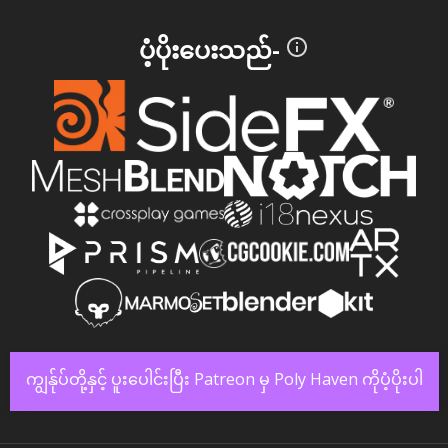
ပံ့ပိုးပေးသည်-
ကျွန်ုပ်တို့နှင့် ပူးပေါင်းပြီး Patreon မှ Poly Haven ကိုပံ့ပိုးပါ