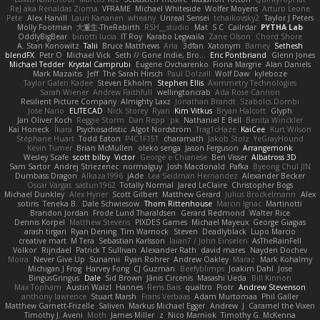
ReJ aka Renaldas Zioma
VFRAME
Michael Whiteside
Wolfer Moyens
Arturo Leone
Pete
Alex Harvill
Lauri Kananen
wheany
Unreal Sensei
tchaikovsky2
Taylor J Peters
Molly Footman
大重生-TheRebirth
RSH__studio
Mat
S C
Cailrdar
PYTHA Lab
OddlyBigBear
binotti lucia
IT Roy
Karabo Legwaila
Zane Olson
Chord Shore
A. Stan Konowitz
Talii
Bruce Matthews
Aria
3dfan
Xatonym
Barney
Sethesh
blendFX
Petr O
Michael Vick
Seth // Gone Indie, Bro...
Eric Pontbriand
Glenn Jones
Michael Tedder
Krystal Camprubi
Eugene Ovcharenko
Fiona Margrie
Alan Daniels
Mark Mazaitis
Jeff
The Sarah Hirsch
Paul Dolzall
Wolf Daw
kyleboze
Taylor Galen Kadee
Steven Ekholm
Stephen Ellis
Aximmetry Technologies
Sarah Wiener
Andrew Faithfull
wellingtoncrab
Ada Rose Cannon
Resilient Picture Company
Almighty Laxz
Jonathan Brandt
Szabolcs Dombi
Jose Nario
ELITECAD
Nick Storey
Ryan
Kim Vitkus
Bryan Halcott
Glyph
Jan Oliver Koch
Reggie Storm
Dan Repp
pk
Nathaniel E Bell
Benita Winckler
Kai Honeck
Íkara
Psychosadistic
Algot Nordström
Trag1cHaze
KaiCee
Kurt Wilson
Stéphane Huart
Todd Eaton
P4C1F15T
charamath
Jakob Stolz
YeGrayHound
Kevin Turner
Brian McMullen
oleko senga
Jason Ferguson
Arrangemonk
Wesley Scafe
scott bilby
Victor
George e Chianese
Ben Visser
Albatross 3D
Sam Sartor
Andrej Striezenec
normalguy
Josh Macdonald
Pafka
Byeong Chul JIN
Dumbass Dragon
Alkaza1996
jAde
Lea Seidman Hernandez
Alexander Becker
Oscar Vargas
sastun1962
Totally Normal
Jared LeClaire
Christopher Bogs
Michael Dunkley
Alex Hyner
Scott Gilbert
Matthew Gerard
Julius Brockelmann
Alex
sotiris
Teneka B.
Dale Schwiesow
Thom Rittenhouse
Marcin Ignac
Martinotti
Brandon Jordan
Frode Lund Tharaldsen
Gerard Redmond
Walter Rice
Dennis Korpel
Matthew Stevens
PIXDES Games
Michael Mayeux
George Giagias
arash tirgari
Ryan Dening
Tim Warnock
Steven
Deadlyblack
Lupo Marcio
creative mart
M Tera
Sebastian Karlsson
Iaian7 / John Einselen
AsTheRainFell
Volkor
Rijndael
Patrick T Sullivan
Alexander Rath
david mares
Nayden Dochev
Moira
Never Give Up
Sunamii
Ryan Rohrer
Andrew Oakley
Maraz
Mark Kohalmy
Michigan J Frog
Harvey Fong
CJ Guzman
Beefyblimps
Joakim Dahl
Jose
BingusGringus
Dale
Sid Brown
Jānis Circenis
Masashi Ueda
Bill Kinnon
Max Topham
Austin Walzl
Hannes
Rens Bais
qualtro
Piotr
Andrew Stevenson
anthony lawrence
Stuart Marsh
Frans Verbaas
Adam Murtomaa
Phil Galler
Matthew Garnett-Frizelle
Saliven
Markus Michael Egger
Andrew
J
Caramel the Vixen
Timothy J. Aveni
Moth
James Miller
z
Nico Marniok
Timothy G. McKenna