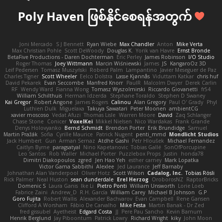
Poly Haven ဖြစ်နိုင်စေရန်အတွက်
Joni Mercado
S J Bennett
Ryan Wiebe
Max Chandler
Anton
Mike Verta
Max Christian Pohle
Scott DeWoody
Douglas K.
Yorik van Havre
Ernst Bronde
BetaFive Productions - Daren Dochterman
Eric Perley
James Robinson
I/O Studio
Roger Thomas
Joey Wittmann
Marcin Wiśniewski
James
JS
KangaroOz 3D
Leif Pedersen
Tomasz Muszyński
Roberd Palm
Lampantino
Javier Meseguer de Paz
Charles Tigner
Scott Wheeler
Eelco Dolstra
Lasse Kjønnås
Viduttam Katkar
chris huf
David Pekarek
Evan Seccombe
Manfred Knorr
PaulR
Malcolm Dwyer
Derek Carlin
RF
Wendy Ward
Fianna Wong
Tomasz Wyszolmirski
Riccardo Giovanetti
fr54
William Schilthuis
Herman Idzerda
Stephane Toraldo
Stephen D Swaney
Kai Gregor
Robert Angone
James Rogers
Calinou
Alan Gregory
Paul O' Grady
Phyl
Luthien Dulk
Miguelaxa
Takuya Sawatari
Peter Moonen
ambientCG
xavier moscoso
Vedat Afuzi
Thomas Lisle
Warren Moore
David
Zaq Schlanger
Chase Stone
Conicer
VoxelKei
Mikkel Nielsen
Nico Wardakas
Frank Grande
Denys Holovyanko
Bernd Schmidt
Brendon Porter
Erik Brundidge
Samuel
Martin Pražák
Sofia
Cyrille Maurice
Patrick Nugent
penti_mmd
Mondlicht Studios
Jack Humbert
Gun
Arman Sernaz
Atdhe Gashi
Petr Hloušek
Michael Fernandez
Caitlyn Byrne
paragsatyal
Nino Kapetanovic
Tobias Gallé
SonOfPorcupine
Leo Santos
Rob Waller
Michael Porter
Puzzlebox Props
Justin
honda78
Dimitri Diakopoulos
zgred
Jen Hao Yeh
esther carney
Mark Lopatka
Victor Gama Sabbithi
Alexlee
Jed Laurance
Jeff Barnaby
Johnathan Alan Vanderpool
Oliver Hotz
Scott Wilson
Cadalog, Inc.
Tobias Rösli
Rick Palmer
Neal Huston
sean dunderdale
Erel Herzog
OroborosNZ
RaptorBricks
Domenic S
Laura Ganis
Ike Li
Pietro Ponti
William Unsworth
Lorie Loeb
Fabrice Zaini
Andrew_D
R.H. García
William Carey
Michael B Johnson
G.P
Goro Fujita
Robert Wallis
Alexander Bachvarov
Evan Campbell
Rene Gansen
Clifford A Worsham
Fábio De Carvalho
Mike Festa
Martin Banak - Dr Zed
fred gissubel
Ayetheist
Edgard Costa
JJ
Pere Pau Sancho
Kevin Barnum
Henrik Berglund
Jay Piboontum
Patrick Lowry
Richard Wright
kiky
John Moon