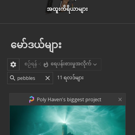
အထူးကိရိယာများ
မော်ဒယ်များ
စဉ်ရန် -:
ရေပန်းစားမှုအလိုက်
11
ရလဒ်များ
Poly Haven's biggest project