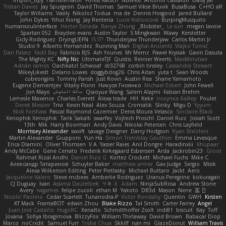
Tristan Davies
Jay Spurgeon
David Thomas
Samuel Vikse Bruvik
BusaBusa
C+HO aR
Taylor Williams
Vasily
Nikoloz Todua
ma de
Dennis Hosgood
Jared Bullard
John Dykes
Yihui Xiong
Jay Renteria
Lucie Královcová
BurpingMusquito
humansoulinterface
Hector Estrada
Ranya Zhong
_Blobster_
Le sun
megan lavoie
Spartan 052
Brayden evans
Austin Taylor
S Mingkwan
Wawy
Kerstetter
Gicly Rodríguez
DryingUEFN
IS IT?
Thunderjaw Thunderjaw
Carlos Martin Jr
Studio 9
Alberto Hernandez
Running Man
Digital Ancients
Vlajko Tomić
Dan Palasz
Fadil Bay
Fabricio BJS
Ash Younes
Mr Memz
Paweł Krysiak
Gavin Dasuta
The Mighty KC
Nifty Nic
UltimateTJF
Quistis
Reinier Weerts
MaxMinutiae
Adrián ramos
Oachkatzl Schwoaf
dr32768
corbin tinsley
Cassandra Stewart
MikeyLikesIt
Delano Lowes
doggybdog26
Chris Aitan
yuta t
Sean Woods
cubeorigins
Tommy Parish
Just Rovin
Austin Rea
Shane Yamamoto
Eugene Dementjev
Vitaliy Florin
Никуся Гноянко
Michael Eckert
John Fewell
Jon Mayo
مالك البلوشي
Qiaoyue Wang
Salem Alajmi
Fabian Brehm
Lemesle Maxence
Charles Everett
Alexa trade
HH
Keke
покупка байер
Poulet
Derek Messier
Trivi
Kevin Neal
Alex Souza
Cromatik
Slinky
Migu D
Yyyum
Nick Forshaw
Pascal Raymond Cazemier
Denis Moura Velasco
Sinclaire Black
Xenophik Xenophik
Tarik Sakalli
swarfey
Vojtech Proschl
Daniel Ruiz
Josiah Scott
13th
Mik
Harry Boorman
Andy Davis
Nikolai Petersen
Chris Layfield
Morrissey Alexander
swxift
savage Designer
Darcy Hodgson
Ryan Stelzleni
Martin Alexander
Giupponi
Yun Ha
Simon Tremblay Gauthier
Emma Levesque
Erica Dlamini
Oliver Thomsen
V A
Yasser Raies
Anil Dongre
Haradinxiii
Khupaar
Andy McCabe
Gene Cerrato
Frederik Kirkegaard Esbensen
Arda
Jackrobin23
Groot
Rahmat Rizal Andhi
Daniel Ruiz G
Kortez Crockett
Michael Fuchs
Mike C.
Александр Татаринов
Schuyler Baker
matthew armer
Gav Judge
Sergio
Misik
Alexa Wilkerson Editing
Peter Pietlasky
Michael Buttaro
Jackt
Aero
Jacqueline Valero
Steve mcbees
Amberlie Rodriguez
Uranus Peregrine
kokuragari
CJ Duguay
Ivan
Assima Dauletbek
ツキ ミ
Adam
NinjaSubRosa
Andrew Stone
Avery
rwgames
felipe zucoli
ethan M
Yakoto
DB3d
Mason
Nene
高 日
Nicolo' Paolino
Cedar Scarlett
Tunanodra-P
Victor Bondatiy
Quentin
GWH
Kirsten
KT Mack
FrantaBOT
edwin Zhou
Blake Rizzo
Tal Smith
Carter Farrey
Angel
Juan José Castaño
HugoRC
Xenalto
Schmitthoffer Zsolt
indi81
biscuit
Kay
Toff
Jovana
Sofiya Ibragimova
BlizzyFox
William Thirlaway
David Brown
Babacar Diop
Marco
noCrxdit
Samuel Furr
Trisha Chua
Skkiff
nan mi
GlazeDonut
William Travis