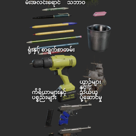
မီးအလင်းရောင်
သဘာဝ
ရုံးနှင့် စာရွက်စာတမ်း
ယာဉ်များ
နှင့်
ကိရိယာများနှင့်
သယ်ယူ
ပစ္စည်းများ
ပို့ဆောင်မှု