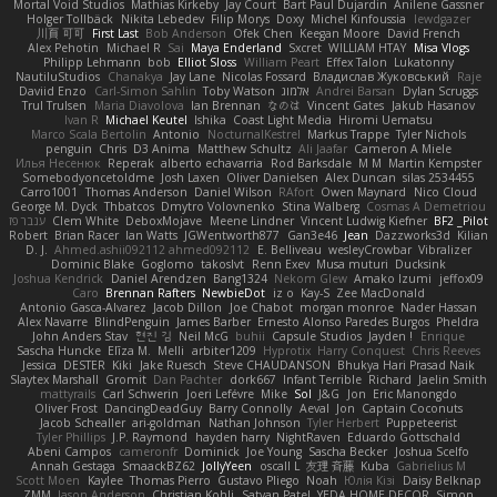
Mortal Void Studios
Mathias Kirkeby
Jay Court
Bart Paul Dujardin
Anilene Gassner
Holger Tollbäck
Nikita Lebedev
Filip Morys
Doxy
Michel Kinfoussia
lewdgazer
川頁 可可
First Last
Bob Anderson
Ofek Chen
Keegan Moore
David French
Alex Pehotin
Michael R
Sai
Maya Enderland
Sxcret
WILLIAM HTAY
Misa Vlogs
Philipp Lehmann
bob
Elliot Sloss
William Peart
Effex Talon
Lukatonny
NautiluStudios
Chanakya
Jay Lane
Nicolas Fossard
Владислав Жуковський
Raje
Daviid Enzo
Carl-Simon Sahlin
Toby Watson
אלמוג
Andrei Barsan
Dylan Scruggs
Trul Trulsen
Maria Diavolova
Ian Brennan
なのは
Vincent Gates
Jakub Hasanov
Ivan R
Michael Keutel
Ishika
Coast Light Media
Hiromi Uematsu
Marco Scala Bertolin
Antonio
NocturnalKestrel
Markus Trappe
Tyler Nichols
penguin
Chris
D3 Anima
Matthew Schultz
Ali Jaafar
Cameron A Miele
Илья Несенюк
Reperak
alberto echavarria
Rod Barksdale
M M
Martin Kempster
Somebodyoncetoldme
Josh Laxen
Oliver Danielsen
Alex Duncan
silas 2534455
Carro1001
Thomas Anderson
Daniel Wilson
RAfort
Owen Maynard
Nico Cloud
George M. Dyck
Thbatcos
Dmytro Volovnenko
Stina Walberg
Cosmas A Demetriou
ענבר פז
Clem White
DeboxMojave
Meene Lindner
Vincent Ludwig Kiefner
BF2 _Pilot
Robert
Brian Racer
Ian Watts
JGWentworth877
Gan3e46
Jean
Dazzworks3d
Kilian
D. J.
Ahmed.ashii092112 ahmed092112
E. Belliveau
wesleyCrowbar
Vibralizer
Dominic Blake
Goglomo
takoslvt
Renn Exev
Musa muturi
Ducksink
Joshua Kendrick
Daniel Arendzen
Bang1324
Nekom Glew
Amako Izumi
jeffox09
Caro
Brennan Rafters
NewbieDot
iz o
Kay-S
Zee MacDonald
Antonio Gasca-Alvarez
Jacob Dillon
Joe Chabot
morgan monroe
Nader Hassan
Alex Navarre
BlindPenguin
James Barber
Ernesto Alonso Paredes Burgos
Pheldra
John Anders Stav
현진 김
Neil McG
buhii
Capsule Studios
Jayden !
Enrique
Sascha Huncke
Elīza M.
Melli
arbiter1209
Hyprotix
Harry Conquest
Chris Reeves
Jessica
DESTER
Kiki
Jake Ruesch
Steve CHAUDANSON
Bhukya Hari Prasad Naik
Slaytex Marshall
Gromit
Dan Pachter
dork667
Infant Terrible
Richard
Jaelin Smith
mattyrails
Carl Schwerin
Joeri Lefévre
Mike
Sol
J&G
Jon
Eric Manongdo
Oliver Frost
DancingDeadGuy
Barry Connolly
Aeval
Jon
Captain Coconuts
Jacob Schealler
ari-goldman
Nathan Johnson
Tyler Herbert
Puppeteerist
Tyler Phillips
J.P. Raymond
hayden harry
NightRaven
Eduardo Gottschald
Abeni Campos
cameronfr
Dominick
Joe Young
Sascha Becker
Joshua Scelfo
Annah Gestaga
SmaackBZ62
JollyYeen
oscall L
友理 斉藤
Kuba
Gabrielius M
Scott Moen
Kaylee
Thomas Pierro
Gustavo Pliego
Noah
Юлія Кізі
Daisy Belknap
ZMM
Jason Anderson
Christian Kohli
Satyan Patel
YEDA HOME DECOR
Simon