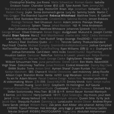
Christopher Bradley
Joe Rivera
Malte Schweitzer
Roman Kaelin
Isabella
Erickson Foster
Chandler Griese
修汰 山田
Tyler Avirett
Tom
JimmyCNX
The one and only phase
sepp
HectorOH
Brian
Alyx
Jonathan
Verbatim
Clay T
Reiten Cheng
Joykk
Sonia domenech garcia
Lucy Vu
Sammy Sidefx
Martin C
Mac Greggor
The Bearded Squirrel
Rebecca Whitehead
Matthew Tronc
R
Gabirél
Force Feed
Radosław Wieczorek
CineArtOhio
Sabrina Munley
Jeroen Bekkers
Rodrigo Terrazas
Yael Ghusoun
Aaron
Adam Jenkins
Pranaya Shakya
Polina Leskova
Sylvain
Traxus
Jehad Maddah
재윤 옥
Irma Andersson
Alex Cullinane-Carrasco
Matthew Whiteacre
Johannes Sjöstedt
Matt Dalpé
George Wheat
Oliver Erdmann
Kenan Regez
sludgybeast
Mukund A
Joseph Combs
Khalid
Brian Tabone
MarzZ
Well Misinformed
charlie otto
HAGI
Cédric Vermeirre
Leon Husky
Robert jean
Tom Rudolf
Sergio Uscanga
Flex2006D !
NightWriter
Arturo J. Real
Dominic Qusto
ぶー うじ
Tenzide Gallery
TheAuraStandard
Paul Friedl
Charles
Michael Dunphy
GremlinBrokeMyVideoGame
Joshua Campbell
NotTerrellBatchelor
Xie Ray
TurtleTheThing
Ryan Williams
政則 谷
w z
Dushyant M
Joshua Esmeralda
Carl-Edwin
retro rocks
EasedChunk2
RayePixlrKay
Houston Gaston
Danizoar
NekoTux
Fattma Al Lawati
yewen sun
Felipe Ramos
Slamuel EC
Key van Thull
George Clarke
EightySeven
Frederic Sigrist
Wilbert Schuurman Hess
yuna yamamoto
Derek Carlin
Ben Watts
RavenXXXX
Virgil Shaw
Zeikomiray
TeaTime
Jonas Printzen
Ezekiel Alexander
Danny Ray Clark
BAMA Studio
Toms
Anton Smit
Ayman Sharaf
Dusan Runtak
Per Gouras
Kaitlyn Matchem
SBS
Chance K
Mistral Chronicles
cael mckinney
Jakey Floofle
Allison Cope
Brandon Morse
Vanta
ns103
Luigi Macaluso
simen stroek
19:48
Yu xin Ye
Adam Moore
Pascal Creative Design
Kelvin Yim
Yaroslav Leschenko
AI videomaking
Moon
正和 綱嶋
David KALFON
Dmitry Vinnik
Katti
keilyn nuñez
Wenxin Huang
Sarah BADJI
GrayDarth
Eli Herrington
ALP Gauna
manuel chiocchetta
ThatRamenDude
CluelessArt
Cергей Лозенко
Emmett Peck
Stefan Scotzniovsky
Hieu Tran
新之助 佐々木
Armin Bauer
Konrad Wantrych
E Barrios
Jack Malone
Harry Jumaidi
에이지
Eylül Solakoğlu
my moon, your stars
Jarod
Dinki
Alexey Vaitvud
Udi
Yurii Antonyuk
estuine
Queen Sitra
Fy Hy
Jack
Jacob Mars
Shaquita Puckett
Danning Lu
LunaLoutre
Andre Olivier
Andrew Rhyne
Dane Sands
Jdnbyd
William Parry
Zak Jarvis
Axel Allstar
vito schaniel
Ashley Cline
CHERRII
Tryvon Pittman
Heli Aldridge
jerry biggs jr
JakkeN
Anthony Castillo
Nikolai Strelioff
RYDBRG PHOTOGRAPHY
Yogev Levy
Abdullah Alshammari