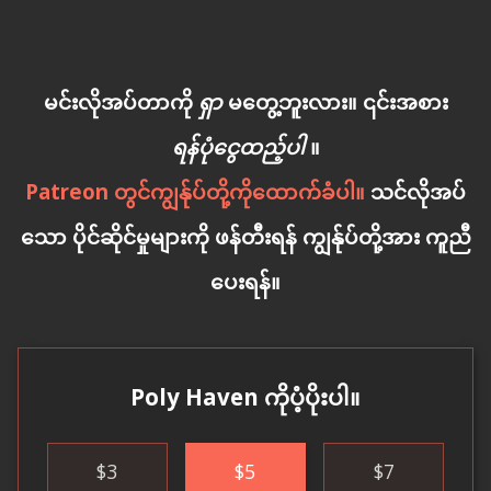
မင်းလိုအပ်တာကို
ရှာ
မတွေ့ဘူးလား။ ၎င်းအစား
ရန်ပုံငွေထည့်ပါ
။
Patreon တွင်ကျွန်ုပ်တို့ကိုထောက်ခံပါ။
သင်လိုအပ်
သော ပိုင်ဆိုင်မှုများကို ဖန်တီးရန် ကျွန်ုပ်တို့အား ကူညီ
ပေးရန်။
Poly Haven ကိုပံ့ပိုးပါ။
$
3
$
5
$
7