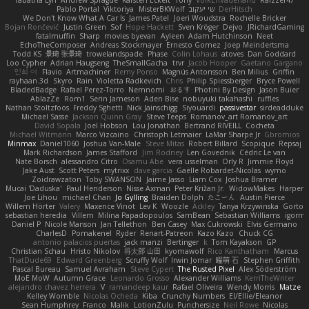
Pablo Portal
Viktoriya
MisterBKWolf
שי יעקוב
DerHitsch
We Don't Know What A Car Is
James Patel
Joeri Woudstra
Rochelle Bricker
Bojan Rončević
Justin Green
Sof
Hope Hackett
Sven Kröger
Dejvo
JRichardGaming
fatalmuffin
Sharp
movies byevan
Ayleen
Adam Hutchinson
Neet
EchoTheComposer
Andreas Stockmayer
Ernesto Gomez
Joep Meindertsma
Todd KS
景琦 张景琦
trowelandspade
Phase
Colin Lohaus
atoves
Dan Goddard
Loo Cypher
Adrian Haugseng
TheSmallGacha
trvr
Jacob Hooper
Gaetano Gargano
민희 이
Flavio
Artmachiner
Remy Ponso
Magnús Antonsson
Ben Milius
Griffin
rayhaan.3d
Skyro
Rain
Violetta Radkevich
Chris
Philip Spiessberger
Bryce Powell
BladedBadge
Rafael Perez-Torro
Nemnomi
おるす
Photini By Design
Jason Buier
AblazZe
Rom1
Serin Jameson
Aden Bise
nobuyuki takahashi
ruffles
Nathan Stoltzfoos
Freddy Sghetti
Nick Jainschigg
Siyouardi
passivestar
sirdeadduke
Michael Sasse
Jackson Quinn Gray
Steve Teeps
Romanov_art Romanov_art
David Sopala
Joel Hobson
Lou Jonathan
Bertrand RIVEILL
Cocheta
Michael Witmann
Marco Vizcaino
Christoph Letmaier
LaMar Sharpe Jr
Gbromios
Minmax
Daniel1060
Joshua Van-Male
Steve Mitas
Robert Billard
Scopique
Repsaj
Mark Richardson
James Stafford
Jim Rodney
Len Govednik
Cédric Le van
Nate Borsch
alessandro Citro
Osamu Abe
vera usselman
Orly R
Jimmie Floyd
Jake Aust
Scott Peters
mytrixx
dave garcia
Gaëlle Robardet-Nicolas
wymo
Zoidrawzaton
Toby SWANSON
Jaime Jasso
Liam Cox
Joshua Bramer
Mucai 'Daduska'
Paul Henderson
Nisse Axman
Peter Križan Jr.
WidowMakes
Harper
Joe Lihou
michael Chan
Jo Gylling
Braiden Dolph
たこーん
Austin Pierce
Willem Hörter
Valery
Maxence Vinot
Lev K
Woozle
Ackley
Tanya Krzywinska
Gorto
sebastian heredia
Villem
Milina Papadopoulos
SamBean
Sebastian Williams
igorrr
Daniel P
Nicole Manson
Jan Tellethon
Ben Casey
Max Cukrowski
Elvis Germano
CharlesD
Pomakenel
Ryder
Renart-Patreon
Kazo Kazo
Chuck CG
antonio palacios puertas
jack manzi
Bertinger
k
Tom Kayakson
GP
Christian Schau
Hristo Nikolov
将太郎 山田
kyomawolf
Rico Kanthatham
Marcus
ThatDude69
Edward Greenberg
Scruffy Wolf
Irwin Jomar
曜萌 石
Stephen Griffith
Pascal Bureau
Samuel Avraham
Steve Cypert
The Rusted Pixel
Alex Söderström
MoE MoW
Autumn Grace
Leonardo Grosso
Alexander Williams
KerriTheWriter
alejandro chavez herrera
V
ramandeep kaur
Rafael Oliveira
Wendy Morris
Matze
Kelley Womble
Nicolas Ocheda
Kiba
Crunchy Numbers
El/Ellie/Eleanor
Sean Humphrey
Franco
Malik
LotionZulu
Punchersize
Neil Rowe
Nicolas