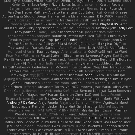
Jason Eyre
Bradley Wilson
Cathy W
Dennis Torosyan
Brian Dolan
Cameron Koch
Xavier Caliz
Zach Robyn
Fizzle
Lukas Ess
andrea cerini
Keerthi Pachala
Benjamin Learmonth
Claudia Toyama
Von Piper Flowers
Søren Rosendahl
Van Den Heuvel Matthew
Alberto Ferrer Lara
Edo Salvej
Pzit
✧ 𝔪𝔞𝔯𝔦 ✧
eeee
Aurora Nights Studio
Dougal Henken
Attila Malarik
uujann
D1REW00F
Ryan Dunn
mura
Jose Espinoza
iiiimmmm
Matthias LN
SteelDriver
Henri49
Solid Jake
Ricardo Negrete
Саша Ячмень
Solacen
Martynas Gurskas
PlaytestDS
Aren
Paul R LeBlanc
vikky
sepehr sabour
Silly Killy
Benoît Texier
Matthew Jeffs
Kelly Port
Tony Johnson
Sadie J. Foxx
SilentWatcher28
Jose Francisco Martinez
The Name Brand Company
Bouillard
Patrick Ryan
Keu
皓欽 涂
Chris DeVere
Foxokles
garzatron
cyclump
Joshua Dunfee
Giulio Chiaramonte
John Doe
Mornè Blake
Mateusz Relinger
Elia ALMALIKI
JC
uiiunan
Rongina
DigiTaco
Thierwaechter
Francois Gandon
Aaron Mceachern
kath
AREA 6
Alan Farkas
Humoud Al-Amiri
Rasmus Hauge
Arlene Lukkarila
ColdRice25
Anthea Ward
Peter Mark Wittmann
Pascal Scrivani
Elias Jimenez
Lawrence Rogers
Kurt Boyer
Risk 📀
Andreea Cosma
Dan Greenheck
Annette Pew
Stories Beyond The Borders
Spark PJ
Mohamad Hadlah
Kyle Mitrione
Ty Grenier
dddddrdrdrdrdr
Marcell Ceslowsky
Cedoulain
Jeff McGowan
Carlos Filipe
Oleg
Elsie
Markus Löchte
Anton Howell
Alexander Adelmann
Spirit-Rush
Moritz Schmidtchen
Liam
Derek Wight
幸史 松下
Eduardo
Peter Thomson
Sean T
Zero
Ben Gillespie
yuijung seo
Imagined Realms
Alani Sanders
Deck
Dane Reisenbigler
Tim O'Bryan
Jason Cuthbertson
Zerina Cmajcanin
FabFab
Robert A Lohaus
Paul Lau
Robin Nuen
jeffsarge
Alexandro Torres
Volico72
morzsa
Jesse Marku
Allan Wright
Drake Gao
Julileeheehee
Aleksandra Stefanova
Bernard Landgraf
Daan Bootsma
Jennifer "daysparrow" Harlan
Kuan lun Chen
DaDrood
Laura Pesenti
Brianna Janssen Saldivar
Matthew Chapin
Alexander Wilhelm
Martin Wittfooth
Anthony F DeMarco
Alejo Parada
Alejandro Soriano
中村秀人
Agnieszka Marut
Jacob apple
Philip Windecker
Matz Klint
Sally Hastings
Michael Updike
Alexandra Forman
NATTAWOOT PHIMPHAKAN
MrIsklar
Jean-Cassien Marmey
Weird Oposssum
LIUBOYAN
Raul Perez Delgado
Kazuya Yamanaka
Zuzana Hudecova
Tell David Evensen
Daria Udachina
DELILLE Basile
Acura .Ignite
Tasha Henry
Sedale Pelle
by Tiny
Ale Pašeta
nile
Ike Saunders
Aves Arcana
inex
Jedi Chen
Jaxson Crookston
Ewos
Miroslav Hudec
Davebb933
landon dehart
Parker Wheeldon
Gas SessionMedia
정율 이
Owen Carson
Simon
Tim Schulz
Ratner
KelsyJay
Jo
HARTHUR
Taylor Freeman
FRED MAHER
prfctwhite
yataa