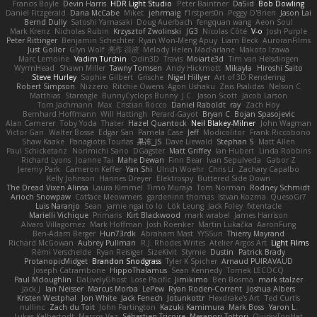
Francis Boyle
Devin Harris
HDR Light Studio
Peter Baintner
Da5id
Bob Dowling
Daniel Fitzgerald
Dana McCabe
Miket
jehrmaig
f1rstpers0n
Peggy O'Brien
Jason Lai
Bernd Dully
Satoshi Yamasaki
Doug Auerbach
fengquan wang
Aeon Soul
Mark Krenz
Nicholas Rubin
Krzysztof Zwolinski
JG3
Nicolas Côté
V-o
Josh Purple
Peter Rittinger
Benjamin Schechter
Ryan Won-Meng Apuy
Liam Beck
AuroranFilms
Just Gollor
Glyn Wolf
亮作 淡波
Melody Helen MacFarlane
Makoto Izawa
Marc Lemoine
Vadim Turchin
Odin3D
Travis
Moiarte3d
Tim van Helsdingen
WyrmHead
Shawn Miller
Tawny Tomsen
Andy Hickmott
Mikayla
Hiroshi Saito
Steve Hurley
Sophie Gilbert
Grische
Nigel Hillyer
Art of 3D Rendering
Robert Simpson
Nizzero
Ritchie Owens
Agon Ushaku
Zisis Psalidas
Nelson C
Matthias
Stareagle
BunnyCyclops Bunny
J.C.
Jason Scott
Jacob Larson
Tom Jachmann
Max
Cristian Rocco
Daniel Raboldt
ray
Zach Hoy
Bernhard Hoffmann
Will Hattingh
Perard-Gayot
Bryan C
Bojan Spasojevic
Alan Camerer
Toby Yoda
Thater
Hazel Quantock
Neil Blakey-Milner
John Wagman
Victor Gan
Walter Bosse
Edgar San
Pamela Case
Jeff
Modicolitor
Frank Riccobono
Shaw Kaake
Panagiotis Tourlas
果冻_JS
Dave Liewald
Stephan S
Matt Allen
Paul Schicketanz
Norimichi Sano
DGagster
Matt Griffey
Ian Hubert
Linda Robbins
Richard Lyons
Joanne Tai
Mahe Dewan
Finn Bear
Ivan Sepulveda
Gabor Z
Jeremy Park
Cameron Keffer
Yan Shi
Ulrich Woehr
Chris Li
Zachary Capalbo
Kelly Johnson
Hannes Dreyer
Elektrospy
Buttered Side Down
The Dread Vixen Alinsa
Laura Kimmel
Timo Muraja
Tom Norman
Rodney Schmidt
Arioch Snowpaw
Catface Meowmers
gardeninn thomas
Istvan Kozma
QuesoGr7
Luis Naranjo
Sean
jamie ngai to lo
Lök Leung
Jack Foley
fxtentacle
Marielli Vichique
Primaris
Kirt Blackwood
mark wrabel
James Harrison
Alvaro Villagomez
Mark Hoffman
Josh Roenker
Martin Lukačka
AaronFung
Ben-Adam Berger
Hun73rdk
Abraham Mast
YYSSun
Thierry Mayrand
Richard McGowan
Aubrey Pullman
R.J. Rhodes Writes
Atelier Argos Art
Light Films
Rémi Verschelde
Ryan Reisiger
SizeKivit
Stymie
Dustin
Patrick Brady
ProtanopicMidget
Brandon Snodgrass
Tyler K Spicher
Arnaud PUIRAVAUD
Joseph Catrambone
HippoThalamus
Sean Kennedy
Tomek LECOCQ
Paul Mcloughlin
DaLivelyGhost
Lose Pacific
Jimikimo
Ben Bosma
mark stalzer
Jack J
Ian Neisser
Marcus Morba
LePew
Ryan Roden-Corrent
Joshua Albers
Kristen Westphal
Jon White
Jack Fenech
Jotunkottr
Hexdrake's Art
Ted Curtis
nullinc
Zach du Toit
John Partington
Kazuki Kamimura
Mark Boss
Yaron L.
Lukas Kalbertodt
Marcos Vaz
Sébastien Tricoire
Masanori Tottori
QuirkyTopHat