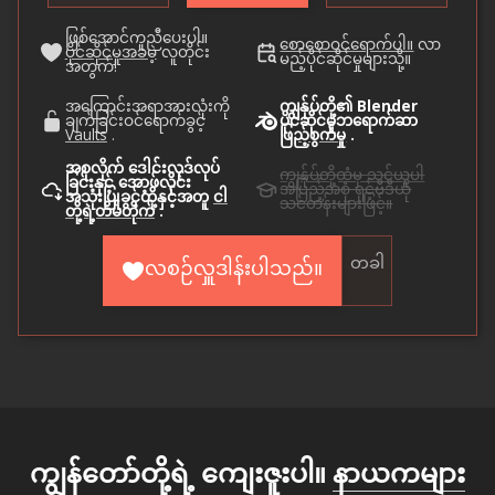
ဖြစ်အောင်ကူညီပေးပါ။
စောစောဝင်ရောက်ပါ။
လာ
ပိုင်ဆိုင်မှုအခမဲ့
လူတိုင်း
မည့်ပိုင်ဆိုင်မှုများသို့။
အတွက်!
အကြောင်းအရာအားလုံးကို
ကျွန်ုပ်တို့၏ Blender
ချက်ခြင်းဝင်ရောက်ခွင့်
ပိုင်ဆိုင်မှုဘရောက်ဆာ
Vaults
.
ဖြည့်စွက်မှု
.
အစုလိုက် ဒေါင်းလုဒ်လုပ်
ကျွန်ုပ်တို့ထံမှ သင်ယူပါ
ခြင်းနှင့် အော့ဖ်လိုင်း
အပြည့်အစုံ ရှင့်ဗီဒီယို
အသုံးပြုခွင့်တို့နှင့်အတူ
ငါ
သင်တန်းများဖြင့်။
တို့ရဲ့တိမ်တိုက်
.
တခါ
လစဉ်လှူဒါန်းပါသည်။
ကျွန်တော်တို့ရဲ့ ကျေးဇူးပါ။
နာယကများ