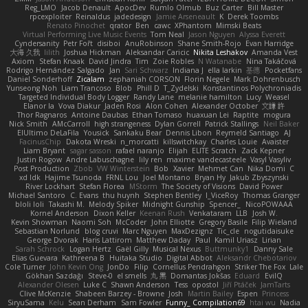
Reg_LMO
Jacob Denault
ApocDev
Rumlo Olmub
Buz Carter
Bill Master
rpcexploiter
Reinaldus
jadedesign
Jamie Arseneault
K
Derek Toombs
Renato Pinochet
qrator
Ben
cawc
XPhantom
Mimski Beats
Virtual Performing Live Music Events
Tom Neal
Jason Nguyen
Alyssa Everett
Cyndersanity
Petr Fořt
disiboi
AnuRobinson
Shane Smith-Rojo
Evan Harridge
大海 久我
lilith
Joshua Hickman
Aleksandar Caricic
Nikita Leshakov
Amanda Vest
Axiom
Stefan Knaak
David Jindra
Tim
Zoie Robles
N Watanabe
Nina Takáčová
Rodrigo Hernández Salgado
Jan
Sari Schwarz
Indiana J
ella larkin
基德
Pocketfans
Daniel Sonderhoff
Zicalam
zephaniah CORSON
Florin Negele
Mark Dohrenbusch
Yunseong Noh
Liam Trancoso
Blob
Phill D
T_Zydelski
Konstantinos Polychroniadis
Targeted Individual Body Logger
Randy Lane
melanie hamilton
Lucy
Weasel
Elanor la
Vova Diakur
Jaden Rosi
Alon Cohen
Alexander October
文謙 許
Thor Ragnaros
Antoine Daubas
Ethan Tomaso
huaxuan Lei
Raptite
mogura
Nick Smith
AMcCarroll
high strangeness
Dylan Gorrell
Patrick Stallings
Neil Baker
ElUltimo DeLaFila
Yousick
Sankaku Bear
Dennis Libon
Reymeld Santiago
AJ
FacinusChip
Dakota Wreski
n_morcatti
killswitchkay
Charles Louie
Avaister
Liam Bryant
sagar sasson
rafael naranjo
Elijah
ELITE Scratch
Zack Kepner
Justin Rogow
Andre Labuschagne
lily ren
maxime vandecasteele
Vasyl Vasyliv
Post Production
Zbob
VW Winterstein
Bob
Xavier
Mehmet Can
Nika Domi
C
xd Idk
Hajime Tsunoda
FRNL Lou
Joel Montano
Bryan Hy
Jakub Zbyszynski
River Lockhart
Stefan Florea
MStorm
The Society of Visions
David Power
Michael Santoro
C. Evans
thu huynh
Stephen Bentley
I_ViceRoy
Thomas Granger
bloli loli
Takashi M.
Melody Spiker
Midnight Gunship
Spencer_
NicoPOWAAA
Kornel Anderson
Dixon Keller
Keenan Rush
Venkataram
LLB
Josh W.
Kevin Showman
Naomi Soh
McCoder
John Elliotte
Gregory Basile
Filip Wieland
Sebastian Norlund
blog cruvi
Marc Nguyen
MaxDezignz
Tic_cle
nogutidaisuke
George Dvorak
Haris Lattirom
Matthew Daday
Paul
Kamil Uriasz
Lirian
Sarah Schrock
Logan Hertz
Gaël Gilly
Musical Nexus
Buttmunky1
Danny Sale
Elias Guevara
Kathreena B
Huitaka Studio
Digital Abbot
Aleksandr Chebotariov
Cole Turner
John Kevin Ong
JonDo
Filip
Cornellus Pendrahgon
Striker The Fox
Lale
Gökhan Sazdağı
Steve-0
el smells
丸 黒
Domantas Jokšas
Eduard
EvilQ
Alexander Olesen
Luke C
Shawn Anderson
Tess
opostol
Jiří Ptáček
JamTarts
Clive McKenzie
Shabeen Barzey - Browne
Josh
Martin Bailey
Espen
Princess
SiryuSama
Kelu
Sean Derham
Sam Fowler
Funny_ Compilation69
htai wu
Nadia