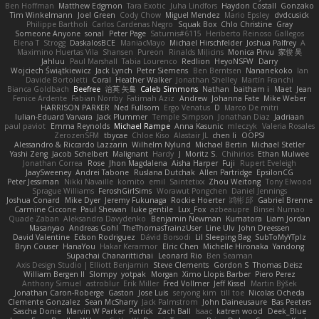
Ben Hoffman
Matthew Edgmon
Tara Exotic
Juha Lindfors
Haydon Costall
Gonzako
Tim Winkelmann
Joel Green
Cody Chow
Miguel Mendez
Mario Epsley
dvdcusick
Philippe Bartholi
Carlos Cardenas Negro
Squak Box
Chlo Christine
Gray
Someone Anyone
sonal
Peter Page
Saturnis#6115
Heriberto Reinoso Gallegos
Elena T
Strogg
DaskalosBCE
ManiacMayo
Michael Hirschfelder
Joshua Palfrey
A
Maximino Huertas Vila
Shansen
Pureon
Rinalds Miļicins
Monica Pirvu
家俊 吴
Jahluu
Paul Marshall
Tabia Lourenco
Redlion
HeyoNSFW
Darry
Wojciech Świątkiewicz
Jack Lynch
Peter Siemens
Ben Berntsen
Nananekoko
Ian
Davide Bortoletti
Coral
Heather Walker
Jonathan Shelley
Martín Franchi
Bianca Goldbach
Beefree
治英 矢島
Caleb Simmons
Nathan
baitham i
Maet
Jean
Fenice Ardente
Fabian Norrby
Fatimah Aziz
Andrew
Johanna Fate
Mike Weber
HARRISON PARKER
Ned Fullsom
Ergo Venatus
D
Marco De mitri
Iulian-Eduard Varvara
Jack Plummer
Temple Simpson
Jonathan Diaz
Jadriaan
paul paviot
Emma Reynolds
Michael Rampe
Anna Kasunic
mleczyk
Valeria Rosales
ZerozenSFM
tbycae
Chloe Kiso
Alastair JL
chen li
OOPS!
Alessandro & Riccardo Lazzarin
Wilhelm Nylund
Michael Bertin
Michael Stetler
Yashi Zeng
Jacob Schelbert
Malignant
Hardy
J
Moritz S.
Chihirios
Ethan Mulwee
Jonathan Correa
Rose
Jhon Magdalena
Aisha Harper
Fuji
Rupert Eveleigh
JaaySweeney
Andrei Tabone
Ruslana Dutchak
Allen Partridge
EpsilonCG
Peter Jessiman
Nikki Navaille
komito
emil
Saintetixx
Zhou Weitong
Tony Elwood
Sprague Williams
FeroshGirlSims
Worawut Pongchen
Daniel Jennings
Joshua Conard
Mike Dyer
Jeremy Fukunaga
Rockie Hoerter
鸿彬 邱
Gabriel Brenne
Carmine Ciccone
Paul Shewan
luke gentile
Lux_Fox
azbeaupre
Binsei Numao
Quade Zaban
Aleksandra Davydenko
Benjamin Newman
Kumatora
Liam Jordan
Masanyao
Andreas Gohl
TheThomasTrainzUser
Line Ulv
John Dreessen
David Valentine
Edson Rodriguez
Dávid Borsodi
Lil Sleeping Bag
SubToMyYTplz
Bryn Couser
HanaYou
Hakar Kerarmor
Elric Chen
Michelle Hironaka
Yandong
Supachai Chanarittichai
Leonard Rio
Ben Seaman
Axis Design Studio | Elliott Benjamin
Steve Clements
Gordon S
Thomas Deisz
William Bergen II
Slompy
yotpak
Morgan
Ximo Llopis Barber
Piero Perez
Anthony Simuel
astroblur
Erik Miller
Fred Vollmer
Jeff Kissel
Martin Býšek
Jonathan Caron-Roberge
Gaston
Jose Luis
seryong kim
till toe
Nicolas Ocheda
Clemente Gonzalez
Sean McSharry
Jack Palmstrom
John Daineusaure
Bas Peeters
Sascha Donie
Marvin W Parker
Patrick
Zach Ball
Isaac
katren wood
Deek_Blue