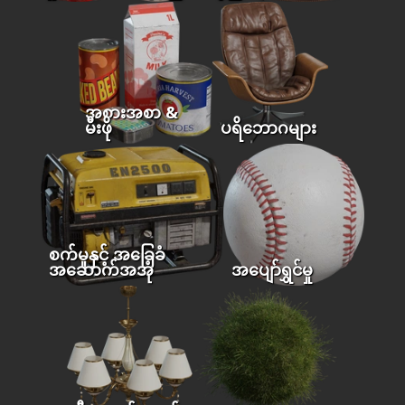
အစားအစာ &
မီးဖို
ပရိဘောဂများ
စက်မှုနှင့် အခြေခံ
အဆောက်အအုံ
အပျော်ရွှင်မှု