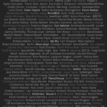
Thomas Steele
Alicia Zimmermann
Patrick Zulke
Fran Aspen
Freyka V
Taylor Gonzalez
Trevor Seitz
Aaron
Eva Eoska V
Williscool
Here4StuffAndAllThat
Zoltán Simon
Londolan
Cedric Wurm
Max King
CucuZulu
Radosław Bela
Loris Olivier
Erwin Heyms
Rafael Santisteban Baumgartner
Fenrir Fawkes
MaddieMooMoon
shuhao wang
WorldBLD
Artet
Drew Tanner
Navid Eshaq
Aubin Nicoleau
Blandine Ducrocq
JewelEyed
ANDY
Anton Friedman
時里ZYC
Joe Stadnik
Brett Schmidt
Adam Derenne
Daniel Vera Morales
Mattias Eriksson
le-cds
Jamie Oakley
Shihan Barbee
Brenden Cameron
Jay Hart
Lourens Lessing
Dominique Fitzgerald
Federico Bagarolo
Eon Valterra
NeckbeardLover445
Lucian
cooshy
Toms Seglins
Fuller Pendleton
Eduard Marsinyac
Matthew J Clarke
Danny Dimbleby
Thomas Lloyd
clenhart
Ben Wilson
minkis kim
Manenblack
Martten Maasik
Edward Maxym
BetterAsBad _
RO
SwunkusSwede
hauke lienau
HAR
valsekamerplant
Cemile Høyer
Viviane Souza
Meredith Jones
Van Gun
Brittany Martin
Robyn Roach
Kai Wu
Carr Simpson
Mike Galland
Brian Eichenberger
Syl Pu
Kevin Jeryd
Christian Tennant
SporkSkaffel
Zac Zabawa
Junzhe Zhu
nate arnold
Flynn Duniho
Pietro Piemontese
Ronnie Barnett
Todd Bennion
SpacePuffle
Tristan Fogle
Spec
Peter G
rayryeng
鸝瑩 魏
Craig Smith
fatcat
Daisuke Nagasawa
Bruf4
Anastasia Komaritska
Laurent Belcour
Kenneth Simmons
Amir Mansour
Joaquim Vergara
Lizbeth
Dakota Klatt
Bryn Morrison-Elliott
Mana
Simeon Milkov Velchevsky
Camille De Bastiani
Jenya Zenchenko
Burning Astral
Three Hats
Jamonidas
Soul Evans
Carlos Javier
Silverelitist
Dane Bucao
Salomé Lagarde
Patricio Torres
Clara Truchsess
Chantal LeBlanc
Garrett Calloway
nøixzy
Nicholas Day
Svetlin
Marco Evangelisti
Jack Kibble-White
MTU1500
Jordan Krakowski
Juuso Sipilä
SofaKing42
Frank
Jermaine Dawson
Chen Huang
Étienne Pikatoff
Sri Sonti
Bassy's Games
Bailey Rosenthal
George Luna
JEFF
Plane2House
Bob F
Matt
Zoemoney
Azula
Christopher Johansen
Harry Merrett
Respectable Studios
Phil Wilt
Dmitry Sorokin
Cookymine
Daniel Dias
Pixi_lab
MD1
Veronica
Rory
Brendan Droppo
Kelton McEwen
Rico Levitt
Liquid Cooled
Nadia
Skedo
Pedro Viana
Oleksii Komarov
Can
Desmond Johnson
Richard
Roman Volobuev
Teraa Bull
Chodey
Luke Fenwick
Xindrrobo
Noura S
Brett Wheeler
Bees Wax
Nicole Pérez
Frank Hereford
Carlos Ramírez
Arianna Montanari
Ikkeii
Shannonigans
Maggie Raycheva
Richard Funnell
Leonardo Borsten
Vinicius Morgado
BluntBSE
CW Animations
Anonymous Person
鈴葵
Jeff Kraemer
Nicole Findlay
Shirley
Lisa Anders
Angus McAloon
George Willaman
Sparazza D
RKG media
Manu T
S K