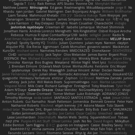
Sagida T
Eddy
Raik Remus
APS Studio
Yvonne Ott
Menyhárt Marcell
Matthew Lowery
MrIncognito
Ed garas
Realmwrights
MikusMasquerade
jorge R
Ns
Khaidu
ryan jordan
Gabriel Malmgren
Dan Bojorquez Angulo
Williem McWhorter
Liam Tanaka
Mahmoud Khetabi
יניב חלה
Sladana Vukoja
Tom Weijnjes
jen
Danarogon
Streemer
Eli Mason
James Simpson
Hollow_Jenza
eje
지환 이
log
luke harrison
C
Ray Delapaz
Dmytro
Noah Couallier
Character34
indiiglo
Javlonbek rajabbayev
Crewman 47
Isabelle Lamarque
Michael Shimniok
Jonathan Harris
Andrea Lorenzo Mereghetti
Nils Ringlstetter
Osbiel Roque Arocha
Rebecca
Humza R Iqbal CombatNinja1269
laddc
sellig64
Javier
Radix N
Ariel Ilmari Kajava
Brandon DeLauney
Geoff Allen
Kamran Kadirov
MELUIP Store
Alpha3
Spotty Spotty YQ
TrixMix
Julian Quintero
julian reyes
Nareon
claytpn
Alquiler PS5
Era Rerza
bjgrimoari
Caleb Mcmullen
giovanni varani
Mackenzie
KuroShi
michael sierra
Nameless Renders
MMDCRAZED
DivineXavier
DEATHSTEED
Cli4D
vamsidhar reddy
Jack Taylor
Olov Melander
James Barrie
Bryant Price
DEEPNOX
Pen
Michael Koschmieder
pato dlgv
Wrinkly Blink
Ruben
Jesper Elling
Onooka
Kseniya
Boo Bugless
Mesaland
Winter Night
Mert İyiiz
forrobloxdev
J. Brendan Elmore
Octavia's Mesh Grove
MinhazMurks
Fxntxnile
Eric Moyer
qaylanuraya
Derek Ray
Waaagghh
Joshua Vincent
Amar
Declan Newell
Javier Fernández Alegre
julian silver
Nomadic Astronaut
Mark Vecchio
dosuken0122
quagootle
Hirokazu Yamakura
enitzur
Zephon
Gil Bruvel
Matthew Zaneski
junior
whitey
Jack John
Will Makes Beats
SupremeAhegao
nori
Marlise Launstein
Vesperal Mind
Milk Crate
Richard Gallagher
Firelegend
Toby Meadows
Tyler Huff
Adam N'Diaye
Gerardo Orozco
Oskar Mendez
NoGreatMystery
Bike Kefeli
shiipi
Arthur Lops
Oliver Cromwell
Tomer Meltser
Luke Ridehalgh
ADRIANO JONUS
Timothy Montoya
soda basket
SANTIAGO SANTOS ESTRADA
j_ edak
Josue Uribe
Anton Rubets
Gui Ramalho
Noah Patterson
Jomenikia
Bennett Greene
Peter Hale
Nathaniel Roberts
Mechrot
elijah kenney
J H
Astone Massie
Tobi Staerk
milad tatar
Thomas
DHL
Bryan Intindola
Archman
Billy Bob
Evan C
SHALIWA233
Stefan Jammertzheim
SpiSlu
Joe Carlos
Oscar Castillo
bleached
senko
Lasse Leonhardsen
3darchstuffs
Martin Wells
Skittlq
SquareIsNotCool
Tobias
אילון קשת
Purple-H's Art Stuff
Oliver Lemke
Josh
No No
David Rogers
MilkyBun
Eddie Benton
Sam Biggins
윤구선
gupries on Instagram
Cassie
Bradley Savoy
Wing
Beehhhh112
imma zamora
John Churchill
TwinX
Nhật Tiến Trần
승하 이
Facundo Lazzaro
Stenz
Filomeno Saraiva
Rhys lg
Aki Jae
TheMellowMelody