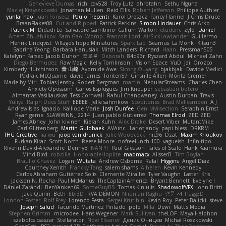
Genevieve Dumas
rich
cav528
Troy Lutz
ahrotahn
Sethu Nguna
Maciej Krzyszkowski
Jonathan Mullen
Reid Ellis
Robert Jefferson
Philippe Authier
yunlai hao
Juan Fonseca
Paulo Trecenti
Karol Droszcz
Fancy Flannel
J Chris Druce
BraanFlakes08
Cut and Ripped
Patrick Perkins
Simon Lindauer
Chris Arko
Patrick M
Didadi Le
Salvatore Gambino
Callum Walton
etudenc
zylo
Daniel
Artem Zhuzhlikov
Sam Gao
Womp
Francois Lord
AirSickLowLander
Guillermo
Henrik Lindqvist
Village's hope Miniatures
Spark Lab
Seamus
La Monk
Kitsun3
Sabrina Yeong
Barbara Hanusiak
Mitch Landers
Richard
Haan
Pressman505
Katelynn Parsec
Jacob Duhon
포로루
Deborah
84d93r
Ryszard Abdul
Michael Zahn
Diego Bermudez
Raw Magic
Kelly Tomlinson | Vision Space
VuD
Jaii Orozco
Kimberly Hutchinson
貴 山崎
Ayomide Awe
Sicong Ouyang
bjakbjak
Davide Medici
Padraic McQuarrie
david james
Toriten57
Ginsnile Allen
Moritz Cremer
Made by Miri
Tobias Jensby
Robert Bergman
martin
NebularStreams
Charles Chen
Anxiety Opossum
Carlos Esplugues
Jim Kneuper
sebastian botero
Almantas Vasiliauskas
Tess Cornwall
Rahul Chandwaney
Austin Durban
Travis
Yuliya
Ralph Does Stuff
EEEEE
Jelle sahmkow
Scopitones
Brad Mellesmoen
A J
Andrew Islas
Ignacio
Kalliope Marie
Josh Dunfee
Gen
viviisection
Seraphin Ernst
Ryan game
SLAWWNN_ 2214
Juan pablo Gutierrez
Thomas Elrod
ZED ZED
James Abney
John kivinen
Kieran Kuhn
Alec Drake
Desert Viber
MutantMike
Carl Glittenberg
Martin Guldbaek
AVAinc.
Lariotjandy
papi bless
DRKRM
THG Creative
lia wu
joop van drunick
Julie Woodcock
nic96
Dzät
Maxim Krioukov
Furkan Kirac
Scott North
Reese Moore
nofreelunch 100
vagueish
Infinitipo
Riverin David-Alexandre
DennyB
NAN YI
Paul Gleason
Tales of Scale
Hank Kaamura
Mind Bird
robzilla
HonorableHoplite
madmacx
AlisserB
Tim Boylan
Braulio Chavez
Logan
Wutata
Andrew Osborne
Rafal
Higgins
Angel Diaz
Courtney Xenith
Francky Tang
salem shams
Alheren
Kevin Kennedy
Carlos Abraham Gutiérrez Solis
Clemente Miralles
Tyler Vaughn
Laster
Kris
Jackson N. Rocha
Paul McManus
TheCaptainAmerica
Bryant Bennett
Evelyne I
Dániel Zarándi
BenYanken69
SomeGuyBS
Tomas Kiniulis
ShadowolfVFX
John Britti
Jack Quinn
Beth
Ebi3D
RVA DEMON
Niranjan Raghu
경문 서
Flagg3D
Lonnon Foster
Rolf Frey
Lorenzo Festa
Sergei Krutihin
Kevin Roy
Peter Balicki
steve
Joseph Salud
Facundo Martinez Pintado
polo
Mila
Dewi
Matt's Media
Stephen Grimm
microdee
Hans Wegener
Mark Sullivan
theLOF
Maya Halphon
szabolcs csaszar
Stellarator
Now Eleanor
Денис Оницев
Michał Roszkowski