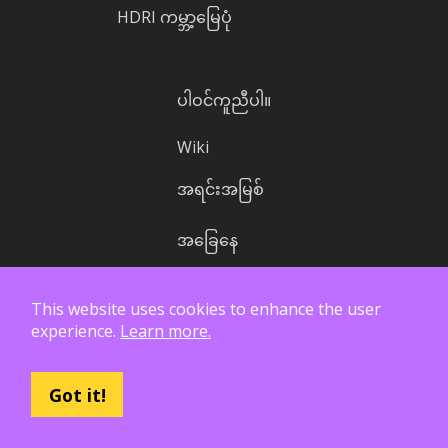
HDRI ကမ္ဘာ့မြေပုံ
ပါဝင်ကူညီပါ။
Wiki
အရင်းအမြစ်
အခြေနေ
အခြေအနေ
This website uses cookies to enhance the user
experience.
Learn more.
လိုင်စင်
Got it!
ကိုယ်ရေးကိုယ်တာ