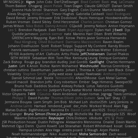
MY.NIGNIG Jr.
Kigon
John Cido
Der12teEisvogel
Brad Corlett
Basti
maj
LaCimaise
Thom Bakker
Chogang
Jason Pielak
Tiran Dagan
Claude GIROLET
Darian Smith
Joenne Hub-Strobl
Shannon
Gary English
Colin Dunne
Martin Koťátko
Alexis Shuping
William Lee
Trevor Hughes
Gabriella Caldwell
Vasili Rodriguez
David Beneš
Jeremy Brouwer
Erik Dodolović
Paulo Henrique
Hoodwinkedfool
Ruben Vroman
David Sibley
Emil Herzenstiel
Charles Janson
Christian Gomez
James Wilson
Niko Bidoli
Danny Arnold
CGJackB
Jeremy Nelson
Anton Heymann
Leo S
Brendon Padjasek
Evan Tillett
Bryan Applegate
Dylan Hall
J Ewell
Dys
Quddle Jameson
patrick siemer
nate
Mareno Harr Olsen
Brett Williams
GREENCom'e Mapping
Ryan Bell
Xcrow
Pedro Javier Somoza Hernando
Paul Klingberg
Olivié Bouchard
Damiano Mazzocchini
Raven Realm
Johann Oosthuizen
Scott
Robert Tolppi: Support My Content
Randy Bloom
henrik rasmussen
Greenheart
Ransom Bergen
Andreas Wetter
Edomod
PD100 Academy of Art
Clafoutis
Arttu Piisila
JeffChristiansen
Daniel Phakos
SETH WEBER
Sebastian Witt
Tom Pike
Kenleung Leung
Enrique Gonzalez
Zack Bishop
Rouge guy
brandon dudley
Joel Gordils
GadFlight
Charles Herrmann
Justin
LvH
K Anon
Richie
Karim Mohamed
Weichnudel
Marcus Grennborg
christian cuttino
DaveHuman
juanito
Johan L
Theresa A. Carroll
Iain Black
Einarr
Volatility
Stephen Smith
joshy west xoxo
Łukasz Pawłowski
Anthony Dilmore
Daniel Schmid Leal
Steele
Nitrosimi96
ANonEMoose
Gun Metal Games
macoll macoll
Brandon Joffe
Cory robertson
Ember
Sage Himeros
Sweeper3D
Bruno Yudi
Daddios Studios
Aleksey Pollack
Lotus
Fabrizio Guidotti
Esbern Hansen
ran nie
Justper's Furry Avatar World
Kevin LomondDesign
Victor Ghyssens
749R
CGautos
Kevin Anderson
dusan tomas
Jegregg
Travis Lemieux
Philipp T
David Pulcifer
Thomas Elliott
John Gutwin
Sara Tarr
Shay
CT
Jermaine Bouyea
Liam Smyth
Jim Bob
Michael Loh
doctor25th
Larry Jenkins
sv
Andrew Lamb
Hamad
rendered_pixel
der_mihi
Worked Wood
Alan Figg
Matias Dubos
BigWhiteLion
Karolina En
David Curiel
alec1025
BeepCodeMusic
Ben Granger
Bruno Simon (Three.js Journey)
Michelle Ma
Ben
glassapple 325
Woof
Maxime Detournière
Rayscaper
Chris Dickson
idkdude
성익 김
Piotr
JSR Production house
Dustin Pettegrew
Alessandro Mennonna
Onalist
Devin Martin
Mehmet Oguz Derin
Quinn Kowitt
Lee Stranahan
Robert Whitehead
kocat
Grawlix
Hampus Linden
Alex Vega
orestis picard
S Waugh
Arjen Plakke
Noah Kollmannsberger
Niko
Austin Root
Misha Samorodin
Zach wood
Tabatha Lyn
Andrew Sprague
Karsten Eckelt
Tony
VolkEnVaderland
Raizzer47