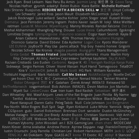
Jack Ryan
Brad Leikam
Nasi Paru Bu Amin
Jazmin Lang
宥任 陳
St
Gooo Tang
Nicolas Hafner
gyomh
adaktyl
Belen Rubio
Kiara Battle
Michelle Rothwell
Niki Shterev
RussJones
REBORN WITH A BROKEN SKILL ❤️
复任 陳
Lloyd Collidge
Lev Schwartz
Jared Ross
Jason Mault
Elizabeth McCormick
Julian S.
Jakob Recknagel
Luke willard
Sascha Kohler
John Steger
snail
Russell Wilder
Demerui
Jace Perrodin
Jeremy Ingram
Pedro Xavier
isaiah M
lokjl
Mike Wellfare
ratman
Lucas M. Morone
WyvernLang
Manny Morales
Randal Falcone
Der Le
Meshal Alshammari
KhangXing Pang
Douwe
Lucas Vieira
CallumNorm
Egoknight
Limitless Designs
tylerspetgoose
maurizio sciascia
Özgür Kaan Sevindi
Kayla B
Arian Castane
Akaiseutoseu
4DN
Thomas Harvey
Giuliano Hungria
Dionicio Galarza
David Ebbevi
Eda Aydemir
Logan Cox
Kyoto Wanderer
LEE EUNHA
JoyBox19
Play Usa
panic attack
Trip boy
heeno honee
Grigorii
Nicolas Scheer
Kai Krones
magda pawlak
ikung gmr
Titans Management
Greta Gedat
Thomas Fristed
Jose Humberto Ramirez
mura
Martin Holy
Filip Zelenjak
Ali Kılıç
Антон Сергеевич
bahriye taşdelen
Sky JK Arch
Razvan Cristiadis
Leo Euden
Carbonic
Kacper K
40. I Nengah Raditya Karya Putra
Sideways
Sergio Pamies
Oliver
Viorel Vlaican
Hurt Hand
Tamagoooo
TetaBOT
Kira V
XanderDK
John B.
Mark Scott
HG Park
William Karavites
Trollstuhl HagenLord
Mark Habbish
Call Me Sensei
NotARectangle
Noelle DeCuir
jae hoon Choi
Yd C
M C
Cameron Taylor
Nenad Nikolic
Tanner Moerke
Victor Ofvergard
苏打
K Y
Galahan
Derek Anwyl
W00k13
Released 50
MeTheManwich
iosgamertool
Bob Ashton
INFADEL
Devin Mattox
Jon Martello
Jan
Wyatt Sui
LesterCovax
Cue
tran tuan
Bad Radish
Sebastian
暁子 清水
Dan Wheatley
Md. Wasif Anjum
Lewis of the Rat Brigade
Juan Pinilla
My Name
Iggy
Terifict
Kiddow
simsterns
Olivier Babet
Brandon Wilkie
BlackSkyNinja
Pavel Karapud
Daren Gallo
Peleg Tabib
Null
Cole Johnson
Joe Bergmann
Pav North
Mike Rogers
Bull Spit
Sage
Ryan Kirkland
Luke White
Yannick
falgn0n
CGSpoon
gubi
Daniel Robertson
Brennan Oort
sanxbile
Dustin McGlinchey
Matias Vialagro
lininx66
Joe Brady
Andre Buzzo
Christian Stankovic
Việt Anh Lê
LYRICS OF LIFE
Webora Studios
Sean
乐 音
Petros
眠瓏
James
John Deere
Roman Vyborny
John Woodall
an l
BZK Gaming Leo
chen zhen
MODECAM
Kevin Klever
dima sirababa
Andrew Pierce
Артем Бардин
nagi
FranklinTremplin
JL
Iustin Ocunschi
Joey Parrella
Christian Lee
Robert Hankinson
M0TH
Jack Ü
LCQP
FENG XU
Ali DeAdam
Styxx
GLASS ACT
kona
T1 Exotic
RZ
abby!
ll Stanced
Import_bpy
Hamsternator
Forest Katsch
NuWest
Antonio Castaldo
Daisy Jai