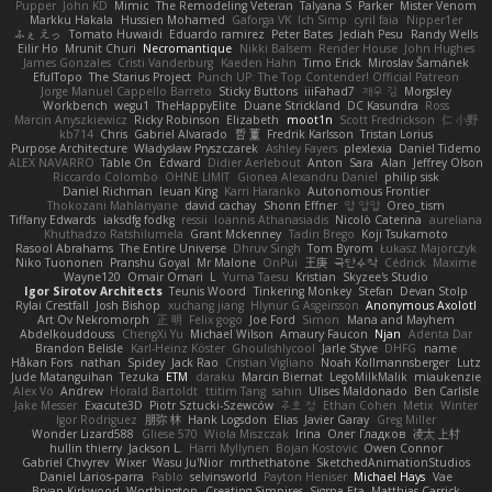
Pupper
John KD
Mimic
The Remodeling Veteran
Talyana S
Parker
Mister Venom
Markku Hakala
Hussien Mohamed
Gaforga VK
Ich Simp
cyril faia
Nipper1er
ふぇ えっ
Tomato Huwaidi
Eduardo ramirez
Peter Bates
Jediah Pesu
Randy Wells
Eilir Ho
Mrunit Churi
Necromantique
Nikki Balsem
Render House
John Hughes
James Gonzales
Cristi Vanderburg
Kaeden Hahn
Timo Erick
Miroslav Šamánek
EfulTopo
The Starius Project
Punch UP: The Top Contender! Official Patreon
Jorge Manuel Cappello Barreto
Sticky Buttons
iiiFahad7
재우 김
Morgsley
Workbench
wegu1
TheHappyElite
Duane Strickland
DC Kasundra
Ross
Marcin Anyszkiewicz
Ricky Robinson
Elizabeth
moot1n
Scott Fredrickson
仁 小野
kb714
Chris
Gabriel Alvarado
哲 董
Fredrik Karlsson
Tristan Lorius
Purpose Architecture
Władysław Pryszczarek
Ashley Fayers
plexlexia
Daniel Tidemo
ALEX NAVARRO
Table On
Edward
Didier Aerlebout
Anton
Sara
Alan
Jeffrey Olson
Riccardo Colombo
OHNE LIMIT
Gionea Alexandru Daniel
philip sisk
Daniel Richman
Ieuan King
Karri Haranko
Autonomous Frontier
Thokozani Mahlanyane
david cachay
Shonn Effner
얍 얍얍
Oreo_tism
Tiffany Edwards
iaksdfg fodkg
ressii
Ioannis Athanasiadis
Nicolò Caterina
aureliana
Khuthadzo Ratshilumela
Grant Mckenney
Tadin Brego
Koji Tsukamoto
Rasool Abrahams
The Entire Universe
Dhruv Singh
Tom Byrom
Łukasz Majorczyk
Niko Tuononen
Pranshu Goyal
Mr Malone
OnPui
王庚
극단수작
Cédrick
Maxime
Wayne120
Omair Omari
L
Yuma Taesu
Kristian
Skyzee's Studio
Igor Sirotov Architects
Teunis Woord
Tinkering Monkey
Stefan
Devan Stolp
Rylai Crestfall
Josh Bishop
xuchang jiang
Hlynur G Asgeirsson
Anonymous Axolotl
Art Ov Nekromorph
正 明
Felix gogo
Joe Ford
Simon
Mana and Mayhem
Abdelkouddouss
ChengXi Yu
Michael Wilson
Amaury Faucon
Njan
Adenta Dar
Brandon Belisle
Karl-Heinz Köster
Ghoulishlycool
Jarle Styve
DHFG
name
Håkan Fors
nathan
Spidey
Jack Rao
Cristian Vigliano
Noah Kollmannsberger
Lutz
Jude Matanguihan
Tezuka
ETM
daraku
Marcin Biernat
LegoMilkMalik
miaukenzie
Alex Vo
Andrew
Horald Bartoldt
ttitim Tang
sahin
Ulises Maldonado
Ben Carlisle
Jake Messer
Exacute3D
Piotr Sztucki-Szewców
주호 정
Ethan Cohen
Metix
Winter
Igor Rodriguez
朋弥 林
Hank Logsdon
Elias
Javier Garay
Greg Miller
Wonder Lizard588
Gliese 570
Wiola Miszczak
Irina
Олег Гладков
凌太 上村
hullin thierry
Jackson L.
Harri Myllynen
Bojan Kostovic
Owen Connor
Gabriel Chvyrev
Wixer
Wasu Ju'Nior
mrthethatone
SketchedAnimationStudios
Daniel Larios-parra
Pablo
selvinsworld
Payton Heniser
Michael Hays
Vae
Bryan Kirkwood
Worthington
Creating Simpires
Sigma Eta
Matthias Carrick