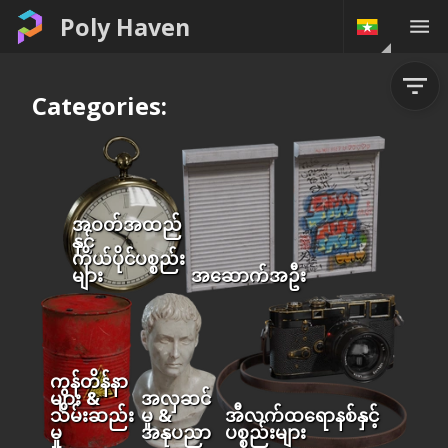
Poly Haven
Categories:
အဝတ်အထည်
နှင့်
ကိုယ်ပိုင်ပစ္စည်း
များ
အဆောက်အဦး
ကွန်တိန်နာ
များ &
အလှဆင်
သိမ်းဆည်း
မှု &
အီလက်ထရောနစ်နှင့်
မှု
အနုပညာ
ပစ္စည်းများ