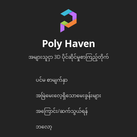
Poly Haven
အများသူငှာ 3D ပိုင်ဆိုင်မှုစာကြည့်တိုက်
ပင်မ စာမျက်နှာ
အမြဲမေးလေ့ရှိသောမေးခွန်းများ
အကြောင်း/ဆက်သွယ်ရန်
ဘလော့