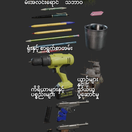
မီးအလင်းရောင်
သဘာဝ
ရုံးနှင့် စာရွက်စာတမ်း
ယာဉ်များ
နှင့်
ကိရိယာများနှင့်
သယ်ယူ
ပစ္စည်းများ
ပို့ဆောင်မှု