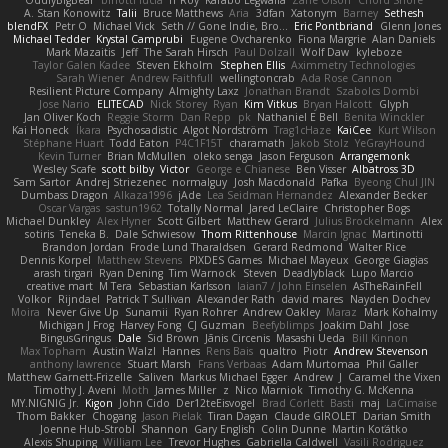
OddlyBigBear
binotti lucia
IT Roy
Karabo Legwaila
Zane Olson
Chord Shore
A. Stan Konowitz
Talii
Bruce Matthews
Aria
3dfan
Xatonym
Barney
Sethesh
blendFX
Petr O
Michael Vick
Seth // Gone Indie, Bro...
Eric Pontbriand
Glenn Jones
Michael Tedder
Krystal Camprubi
Eugene Ovcharenko
Fiona Margrie
Alan Daniels
Mark Mazaitis
Jeff
The Sarah Hirsch
Paul Dolzall
Wolf Daw
kyleboze
Taylor Galen Kadee
Steven Ekholm
Stephen Ellis
Aximmetry Technologies
Sarah Wiener
Andrew Faithfull
wellingtoncrab
Ada Rose Cannon
Resilient Picture Company
Almighty Laxz
Jonathan Brandt
Szabolcs Dombi
Jose Nario
ELITECAD
Nick Storey
Ryan
Kim Vitkus
Bryan Halcott
Glyph
Jan Oliver Koch
Reggie Storm
Dan Repp
pk
Nathaniel E Bell
Benita Winckler
Kai Honeck
Íkara
Psychosadistic
Algot Nordström
Trag1cHaze
KaiCee
Kurt Wilson
Stéphane Huart
Todd Eaton
P4C1F15T
charamath
Jakob Stolz
YeGrayHound
Kevin Turner
Brian McMullen
oleko senga
Jason Ferguson
Arrangemonk
Wesley Scafe
scott bilby
Victor
George e Chianese
Ben Visser
Albatross 3D
Sam Sartor
Andrej Striezenec
normalguy
Josh Macdonald
Pafka
Byeong Chul JIN
Dumbass Dragon
Alkaza1996
jAde
Lea Seidman Hernandez
Alexander Becker
Oscar Vargas
sastun1962
Totally Normal
Jared LeClaire
Christopher Bogs
Michael Dunkley
Alex Hyner
Scott Gilbert
Matthew Gerard
Julius Brockelmann
Alex
sotiris
Teneka B.
Dale Schwiesow
Thom Rittenhouse
Marcin Ignac
Martinotti
Brandon Jordan
Frode Lund Tharaldsen
Gerard Redmond
Walter Rice
Dennis Korpel
Matthew Stevens
PIXDES Games
Michael Mayeux
George Giagias
arash tirgari
Ryan Dening
Tim Warnock
Steven
Deadlyblack
Lupo Marcio
creative mart
M Tera
Sebastian Karlsson
Iaian7 / John Einselen
AsTheRainFell
Volkor
Rijndael
Patrick T Sullivan
Alexander Rath
david mares
Nayden Dochev
Moira
Never Give Up
Sunamii
Ryan Rohrer
Andrew Oakley
Maraz
Mark Kohalmy
Michigan J Frog
Harvey Fong
CJ Guzman
Beefyblimps
Joakim Dahl
Jose
BingusGringus
Dale
Sid Brown
Jānis Circenis
Masashi Ueda
Bill Kinnon
Max Topham
Austin Walzl
Hannes
Rens Bais
qualtro
Piotr
Andrew Stevenson
anthony lawrence
Stuart Marsh
Frans Verbaas
Adam Murtomaa
Phil Galler
Matthew Garnett-Frizelle
Saliven
Markus Michael Egger
Andrew
J
Caramel the Vixen
Timothy J. Aveni
Moth
James Miller
z
Nico Marniok
Timothy G. McKenna
MY.NIGNIG Jr.
Kigon
John Cido
Der12teEisvogel
Brad Corlett
Basti
maj
LaCimaise
Thom Bakker
Chogang
Jason Pielak
Tiran Dagan
Claude GIROLET
Darian Smith
Joenne Hub-Strobl
Shannon
Gary English
Colin Dunne
Martin Koťátko
Alexis Shuping
William Lee
Trevor Hughes
Gabriella Caldwell
Vasili Rodriguez