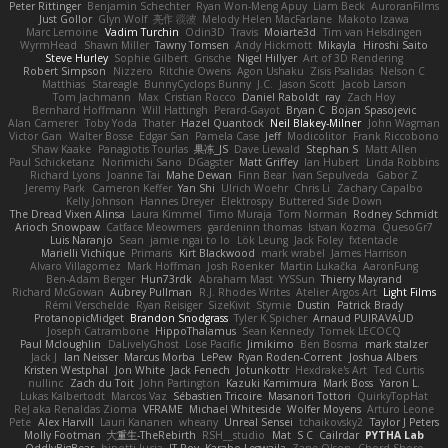
Peter Rittinger
Benjamin Schechter
Ryan Won-Meng Apuy
Liam Beck
AuroranFilms
Just Gollor
Glyn Wolf
亮作 淡波
Melody Helen MacFarlane
Makoto Izawa
Marc Lemoine
Vadim Turchin
Odin3D
Travis
Moiarte3d
Tim van Helsdingen
WyrmHead
Shawn Miller
Tawny Tomsen
Andy Hickmott
Mikayla
Hiroshi Saito
Steve Hurley
Sophie Gilbert
Grische
Nigel Hillyer
Art of 3D Rendering
Robert Simpson
Nizzero
Ritchie Owens
Agon Ushaku
Zisis Psalidas
Nelson C
Matthias
Stareagle
BunnyCyclops Bunny
J.C.
Jason Scott
Jacob Larson
Tom Jachmann
Max
Cristian Rocco
Daniel Raboldt
ray
Zach Hoy
Bernhard Hoffmann
Will Hattingh
Perard-Gayot
Bryan C
Bojan Spasojevic
Alan Camerer
Toby Yoda
Thater
Hazel Quantock
Neil Blakey-Milner
John Wagman
Victor Gan
Walter Bosse
Edgar San
Pamela Case
Jeff
Modicolitor
Frank Riccobono
Shaw Kaake
Panagiotis Tourlas
果冻_JS
Dave Liewald
Stephan S
Matt Allen
Paul Schicketanz
Norimichi Sano
DGagster
Matt Griffey
Ian Hubert
Linda Robbins
Richard Lyons
Joanne Tai
Mahe Dewan
Finn Bear
Ivan Sepulveda
Gabor Z
Jeremy Park
Cameron Keffer
Yan Shi
Ulrich Woehr
Chris Li
Zachary Capalbo
Kelly Johnson
Hannes Dreyer
Elektrospy
Buttered Side Down
The Dread Vixen Alinsa
Laura Kimmel
Timo Muraja
Tom Norman
Rodney Schmidt
Arioch Snowpaw
Catface Meowmers
gardeninn thomas
Istvan Kozma
QuesoGr7
Luis Naranjo
Sean
jamie ngai to lo
Lök Leung
Jack Foley
fxtentacle
Marielli Vichique
Primaris
Kirt Blackwood
mark wrabel
James Harrison
Alvaro Villagomez
Mark Hoffman
Josh Roenker
Martin Lukačka
AaronFung
Ben-Adam Berger
Hun73rdk
Abraham Mast
YYSSun
Thierry Mayrand
Richard McGowan
Aubrey Pullman
R.J. Rhodes Writes
Atelier Argos Art
Light Films
Rémi Verschelde
Ryan Reisiger
SizeKivit
Stymie
Dustin
Patrick Brady
ProtanopicMidget
Brandon Snodgrass
Tyler K Spicher
Arnaud PUIRAVAUD
Joseph Catrambone
HippoThalamus
Sean Kennedy
Tomek LECOCQ
Paul Mcloughlin
DaLivelyGhost
Lose Pacific
Jimikimo
Ben Bosma
mark stalzer
Jack J
Ian Neisser
Marcus Morba
LePew
Ryan Roden-Corrent
Joshua Albers
Kristen Westphal
Jon White
Jack Fenech
Jotunkottr
Hexdrake's Art
Ted Curtis
nullinc
Zach du Toit
John Partington
Kazuki Kamimura
Mark Boss
Yaron L.
Lukas Kalbertodt
Marcos Vaz
Sébastien Tricoire
Masanori Tottori
QuirkyTopHat
ReJ aka Renaldas Zioma
VFRAME
Michael Whiteside
Wolfer Moyens
Arturo Leone
Pete
Alex Harvill
Lauri Kananen
wheany
Unreal Sensei
tchaikovsky2
Taylor J Peters
Molly Footman
大重生-TheRebirth
RSH__studio
Mat
S C
Cailrdar
PYTHA Lab