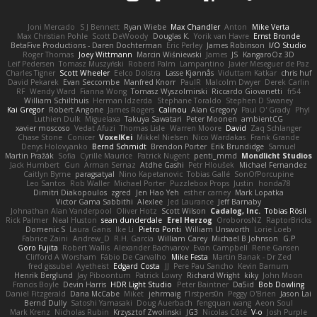
Joni Mercado
S J Bennett
Ryan Wiebe
Max Chandler
Anton
Mike Verta
Max Christian Pohle
Scott DeWoody
Douglas K.
Yorik van Havre
Ernst Bronde
BetaFive Productions - Daren Dochterman
Eric Perley
James Robinson
I/O Studio
Roger Thomas
Joey Wittmann
Marcin Wiśniewski
James
JS
KangaroOz 3D
Leif Pedersen
Tomasz Muszyński
Roberd Palm
Lampantino
Javier Meseguer de Paz
Charles Tigner
Scott Wheeler
Eelco Dolstra
Lasse Kjønnås
Viduttam Katkar
chris huf
David Pekarek
Evan Seccombe
Manfred Knorr
PaulR
Malcolm Dwyer
Derek Carlin
RF
Wendy Ward
Fianna Wong
Tomasz Wyszolmirski
Riccardo Giovanetti
fr54
William Schilthuis
Herman Idzerda
Stephane Toraldo
Stephen D Swaney
Kai Gregor
Robert Angone
James Rogers
Calinou
Alan Gregory
Paul O' Grady
Phyl
Luthien Dulk
Miguelaxa
Takuya Sawatari
Peter Moonen
ambientCG
xavier moscoso
Vedat Afuzi
Thomas Lisle
Warren Moore
David
Zaq Schlanger
Chase Stone
Conicer
VoxelKei
Mikkel Nielsen
Nico Wardakas
Frank Grande
Denys Holovyanko
Bernd Schmidt
Brendon Porter
Erik Brundidge
Samuel
Martin Pražák
Sofia
Cyrille Maurice
Patrick Nugent
penti_mmd
Mondlicht Studios
Jack Humbert
Gun
Arman Sernaz
Atdhe Gashi
Petr Hloušek
Michael Fernandez
Caitlyn Byrne
paragsatyal
Nino Kapetanovic
Tobias Gallé
SonOfPorcupine
Leo Santos
Rob Waller
Michael Porter
Puzzlebox Props
Justin
honda78
Dimitri Diakopoulos
zgred
Jen Hao Yeh
esther carney
Mark Lopatka
Victor Gama Sabbithi
Alexlee
Jed Laurance
Jeff Barnaby
Johnathan Alan Vanderpool
Oliver Hotz
Scott Wilson
Cadalog, Inc.
Tobias Rösli
Rick Palmer
Neal Huston
sean dunderdale
Erel Herzog
OroborosNZ
RaptorBricks
Domenic S
Laura Ganis
Ike Li
Pietro Ponti
William Unsworth
Lorie Loeb
Fabrice Zaini
Andrew_D
R.H. García
William Carey
Michael B Johnson
G.P
Goro Fujita
Robert Wallis
Alexander Bachvarov
Evan Campbell
Rene Gansen
Clifford A Worsham
Fábio De Carvalho
Mike Festa
Martin Banak - Dr Zed
fred gissubel
Ayetheist
Edgard Costa
JJ
Pere Pau Sancho
Kevin Barnum
Henrik Berglund
Jay Piboontum
Patrick Lowry
Richard Wright
kiky
John Moon
Francis Boyle
Devin Harris
HDR Light Studio
Peter Baintner
Da5id
Bob Dowling
Daniel Fitzgerald
Dana McCabe
Miket
jehrmaig
f1rstpers0n
Peggy O'Brien
Jason Lai
Bernd Dully
Satoshi Yamasaki
Doug Auerbach
fengquan wang
Aeon Soul
Mark Krenz
Nicholas Rubin
Krzysztof Zwolinski
JG3
Nicolas Côté
V-o
Josh Purple