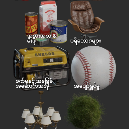
အစားအစာ &
မီးဖို
ပရိဘောဂများ
စက်မှုနှင့် အခြေခံ
အဆောက်အအုံ
အပျော်ရွှင်မှု