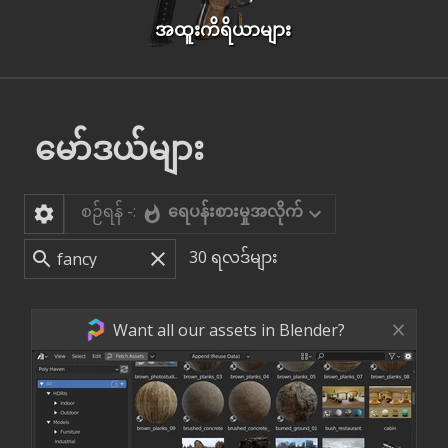
အထူးကိရိယာများ
မော်ဒယ်များ
စဉ်ရန် -:
ရေပန်းစားမှုအလိုက်
30
ရလဒ်များ
Want all our assets in Blender?