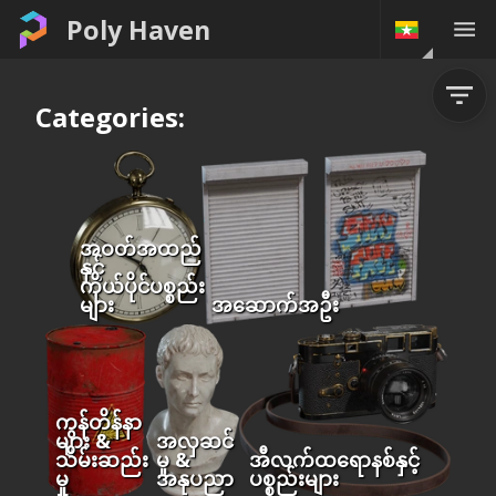
Poly Haven
Categories:
အဝတ်အထည်
နှင့်
ကိုယ်ပိုင်ပစ္စည်း
များ
အဆောက်အဦး
ကွန်တိန်နာ
များ &
အလှဆင်
သိမ်းဆည်း
မှု &
အီလက်ထရောနစ်နှင့်
မှု
အနုပညာ
ပစ္စည်းများ