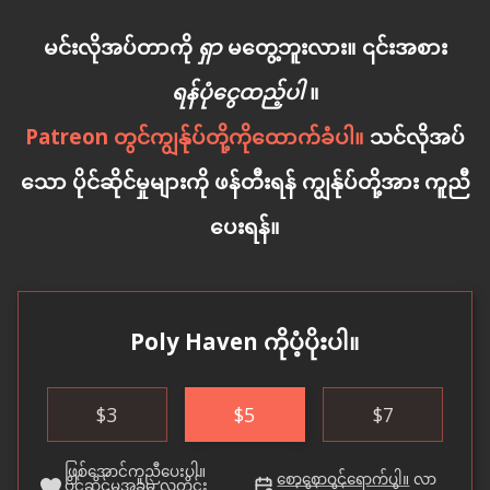
မင်းလိုအပ်တာကို
ရှာ
မတွေ့ဘူးလား။ ၎င်းအစား
ရန်ပုံငွေထည့်ပါ
။
Patreon တွင်ကျွန်ုပ်တို့ကိုထောက်ခံပါ။
သင်လိုအပ်
သော ပိုင်ဆိုင်မှုများကို ဖန်တီးရန် ကျွန်ုပ်တို့အား ကူညီ
ပေးရန်။
Poly Haven ကိုပံ့ပိုးပါ။
$
3
$
5
$
7
ဖြစ်အောင်ကူညီပေးပါ။
စောစောဝင်ရောက်ပါ။
လာ
ပိုင်ဆိုင်မှုအခမဲ့
လူတိုင်း