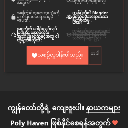
မည့်ပိုင်ဆိုင်မှုများသို့။
အတွက်!
အကြောင်းအရာအားလုံးကို
ကျွန်ုပ်တို့၏ Blender
ချက်ခြင်းဝင်ရောက်ခွင့်
ပိုင်ဆိုင်မှုဘရောက်ဆာ
Vaults
.
ဖြည့်စွက်မှု
.
အစုလိုက် ဒေါင်းလုဒ်လုပ်
ကျွန်ုပ်တို့ထံမှ သင်ယူပါ
ခြင်းနှင့် အော့ဖ်လိုင်း
အပြည့်အစုံ ရှင့်ဗီဒီယို
အသုံးပြုခွင့်တို့နှင့်အတူ
ငါ
သင်တန်းများဖြင့်။
တို့ရဲ့တိမ်တိုက်
.
တခါ
လစဉ်လှူဒါန်းပါသည်။
ကျွန်တော်တို့ရဲ့ ကျေးဇူးပါ။
နာယကများ
Poly Haven ဖြစ်နိုင်စေရန်အတွက်