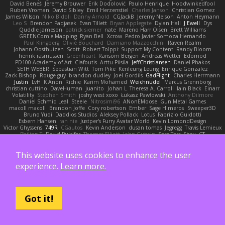
David Beneš
Jeremy Brouwer
Erik Dodolović
Paulo Henrique
Hoodwinkedfool
Ruben Vroman
David Sibley
Emil Herzenstiel
Charles Janson
Christian Gomez
James Wilson
Niko Bidoli
Danny Arnold
CGJackB
Jeremy Nelson
Anton Heymann
Leo S
Brendon Padjasek
Evan Tillett
Bryan Applegate
Dylan Hall
J Ewell
Dys
Quddle Jameson
patrick siemer
nate
Mareno Harr Olsen
Brett Williams
GREENCom'e Mapping
Ryan Bell
Xcrow
Pedro Javier Somoza Hernando
Paul Klingberg
Olivié Bouchard
Damiano Mazzocchini
Raven Realm
Johann Oosthuizen
Scott
Robert Tolppi: Support My Content
Randy Bloom
henrik rasmussen
Greenheart
Ransom Bergen
Andreas Wetter
Edomod
PD100 Academy of Art
Clafoutis
Arttu Piisila
JeffChristiansen
Daniel Phakos
SETH WEBER
Sebastian Witt
Tom Pike
Kenleung Leung
Enrique Gonzalez
Zack Bishop
Rouge guy
brandon dudley
Joel Gordils
GadFlight
Charles Herrmann
Justin
LvH
K Anon
Richie
Karim Mohamed
Weichnudel
Marcus Grennborg
christian cuttino
DaveHuman
juanito
Johan L
Theresa A. Carroll
Iain Black
Einarr
Volatility
Stephen Smith
joshy west xoxo
Łukasz Pawłowski
Anthony Dilmore
Daniel Schmid Leal
Steele
Nitrosimi96
ANonEMoose
Gun Metal Games
macoll macoll
Brandon Joffe
Cory robertson
Ember
Sage Himeros
Sweeper3D
Bruno Yudi
Daddios Studios
Aleksey Pollack
Lotus
Fabrizio Guidotti
Esbern Hansen
ran nie
Justper's Furry Avatar World
Kevin LomondDesign
Victor Ghyssens
749R
CGautos
Kevin Anderson
dusan tomas
Jegregg
Travis Lemieux
Philipp T
David Pulcifer
Thomas Elliott
John Gutwin
Sara Tarr
Shay
CT
Jermaine Bouyea
Liam Smyth
Jim Bob
Michael Loh
doctor25th
Larry Jenkins
sv
Andrew Lamb
Hamad
rendered_pixel
der_mihi
Worked Wood
Alan Figg
This website uses cookies to enhance the user
Matias Dubos
BigWhiteLion
Karolina En
David Curiel
alec1025
BeepCodeMusic
Ben Granger
Bruno Simon (Three.js Journey)
Michelle Ma
Ben
glassapple 325
Woof
experience.
Learn more.
Maxime Detournière
Rayscaper
Chris Dickson
idkdude
성익 김
Piotr
JSR Production house
Dustin Pettegrew
Alessandro Mennonna
Onalist
Devin Martin
Mehmet Oguz Derin
Quinn Kowitt
Lee Stranahan
Robert Whitehead
kocat
Grawlix
Hampus Linden
Alex Vega
orestis picard
S Waugh
Arjen Plakke
Noah Kollmannsberger
Niko
Austin Root
Misha Samorodin
Zach wood
Got it!
Tabatha Lyn
Andrew Sprague
Karsten Eckelt
Tony
VolkEnVaderland
Raizzer47
Pablo Portal
Viktoriya
MisterBKWolf
שי יעקוב
DerHitsch
We Don't Know What A Car Is
James Patel
Joeri Woudstra
Rochelle Bricker
Bojan Rončević
Justin Green
Sof
Hope Hackett
Sven Kröger
Dejvo
JRichardGaming