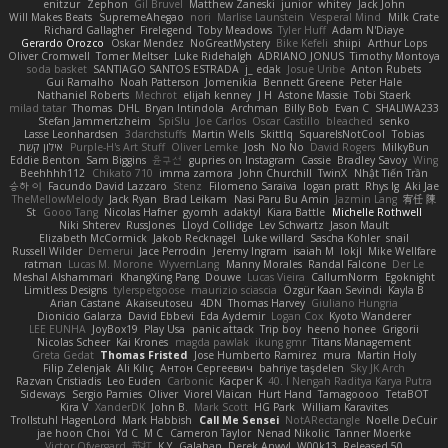
enitzur
Zephon
Gil Bruvel
Matthew Zaneski
junior
whitey
Jack John
Will Makes Beats
SupremeAhegao
nori
Marlise Launstein
Vesperal Mind
Milk Crate
Richard Gallagher
Firelegend
Toby Meadows
Tyler Huff
Adam N'Diaye
Gerardo Orozco
Oskar Mendez
NoGreatMystery
Bike Kefeli
shiipi
Arthur Lops
Oliver Cromwell
Tomer Meltser
Luke Ridehalgh
ADRIANO JONUS
Timothy Montoya
soda basket
SANTIAGO SANTOS ESTRADA
j_ edak
Josue Uribe
Anton Rubets
Gui Ramalho
Noah Patterson
Jomenikia
Bennett Greene
Peter Hale
Nathaniel Roberts
Mechrot
elijah kenney
J H
Astone Massie
Tobi Staerk
milad tatar
Thomas
DHL
Bryan Intindola
Archman
Billy Bob
Evan C
SHALIWA233
Stefan Jammertzheim
SpiSlu
Joe Carlos
Oscar Castillo
bleached
senko
Lasse Leonhardsen
3darchstuffs
Martin Wells
Skittlq
SquareIsNotCool
Tobias
אילון קשת
Purple-H's Art Stuff
Oliver Lemke
Josh
No No
David Rogers
MilkyBun
Eddie Benton
Sam Biggins
윤구선
gupries on Instagram
Cassie
Bradley Savoy
Wing
Beehhhh112
Chikato 710
imma zamora
John Churchill
TwinX
Nhật Tiến Trần
승하 이
Facundo David Lazzaro
Stenz
Filomeno Saraiva
logan pratt
Rhys lg
Aki Jae
TheMellowMelody
Jack Ryan
Brad Leikam
Nasi Paru Bu Amin
Jazmin Lang
宥任 陳
St
Gooo Tang
Nicolas Hafner
gyomh
adaktyl
Kiara Battle
Michelle Rothwell
Niki Shterev
RussJones
Lloyd Collidge
Lev Schwartz
Jason Mault
Elizabeth McCormick
Jakob Recknagel
Luke willard
Sascha Kohler
snail
Russell Wilder
Demerui
Jace Perrodin
Jeremy Ingram
isaiah M
lokjl
Mike Wellfare
ratman
Lucas M. Morone
WyvernLang
Manny Morales
Randal Falcone
Der Le
Meshal Alshammari
KhangXing Pang
Douwe
Lucas Vieira
CallumNorm
Egoknight
Limitless Designs
tylerspetgoose
maurizio sciascia
Özgür Kaan Sevindi
Kayla B
Arian Castane
Akaiseutoseu
4DN
Thomas Harvey
Giuliano Hungria
Dionicio Galarza
David Ebbevi
Eda Aydemir
Logan Cox
Kyoto Wanderer
LEE EUNHA
JoyBox19
Play Usa
panic attack
Trip boy
heeno honee
Grigorii
Nicolas Scheer
Kai Krones
magda pawlak
ikung gmr
Titans Management
Greta Gedat
Thomas Fristed
Jose Humberto Ramirez
mura
Martin Holy
Filip Zelenjak
Ali Kılıç
Антон Сергеевич
bahriye taşdelen
Sky JK Arch
Razvan Cristiadis
Leo Euden
Carbonic
Kacper K
40. I Nengah Raditya Karya Putra
Sideways
Sergio Pamies
Oliver
Viorel Vlaican
Hurt Hand
Tamagoooo
TetaBOT
Kira V
XanderDK
John B.
Mark Scott
HG Park
William Karavites
Trollstuhl HagenLord
Mark Habbish
Call Me Sensei
NotARectangle
Noelle DeCuir
jae hoon Choi
Yd C
M C
Cameron Taylor
Nenad Nikolic
Tanner Moerke
Victor Ofvergard
苏打
K Y
Galahan
Derek Anwyl
W00k13
Released 50