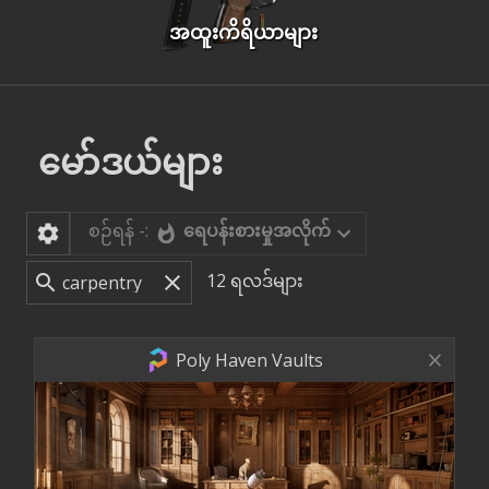
အထူးကိရိယာများ
မော်ဒယ်များ
စဉ်ရန် -:
ရေပန်းစားမှုအလိုက်
12
ရလဒ်များ
Poly Haven Vaults