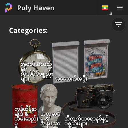
Poly Haven
Categories:
အဝတ်အထည်
နှင့်
ကိုယ်ပိုင်ပစ္စည်း
များ
အဆောက်အဦး
ကွန်တိန်နာ
များ &
အလှဆင်
သိမ်းဆည်း
မှု &
အီလက်ထရောနစ်နှင့်
မှု
အနုပညာ
ပစ္စည်းများ