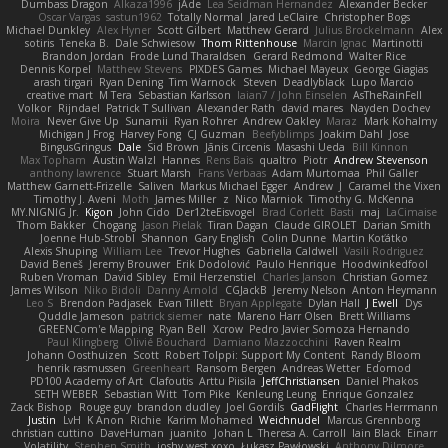
Dumbass Dragon
Alkaza1996
jAde
Lea Seidman Hernandez
Alexander Becker
Oscar Vargas
sastun1962
Totally Normal
Jared LeClaire
Christopher Bogs
Michael Dunkley
Alex Hyner
Scott Gilbert
Matthew Gerard
Julius Brockelmann
Alex
sotiris
Teneka B.
Dale Schwiesow
Thom Rittenhouse
Marcin Ignac
Martinotti
Brandon Jordan
Frode Lund Tharaldsen
Gerard Redmond
Walter Rice
Dennis Korpel
Matthew Stevens
PIXDES Games
Michael Mayeux
George Giagias
arash tirgari
Ryan Dening
Tim Warnock
Steven
Deadlyblack
Lupo Marcio
creative mart
M Tera
Sebastian Karlsson
Iaian7 / John Einselen
AsTheRainFell
Volkor
Rijndael
Patrick T Sullivan
Alexander Rath
david mares
Nayden Dochev
Moira
Never Give Up
Sunamii
Ryan Rohrer
Andrew Oakley
Maraz
Mark Kohalmy
Michigan J Frog
Harvey Fong
CJ Guzman
Beefyblimps
Joakim Dahl
Jose
BingusGringus
Dale
Sid Brown
Jānis Circenis
Masashi Ueda
Bill Kinnon
Max Topham
Austin Walzl
Hannes
Rens Bais
qualtro
Piotr
Andrew Stevenson
anthony lawrence
Stuart Marsh
Frans Verbaas
Adam Murtomaa
Phil Galler
Matthew Garnett-Frizelle
Saliven
Markus Michael Egger
Andrew
J
Caramel the Vixen
Timothy J. Aveni
Moth
James Miller
z
Nico Marniok
Timothy G. McKenna
MY.NIGNIG Jr.
Kigon
John Cido
Der12teEisvogel
Brad Corlett
Basti
maj
LaCimaise
Thom Bakker
Chogang
Jason Pielak
Tiran Dagan
Claude GIROLET
Darian Smith
Joenne Hub-Strobl
Shannon
Gary English
Colin Dunne
Martin Koťátko
Alexis Shuping
William Lee
Trevor Hughes
Gabriella Caldwell
Vasili Rodriguez
David Beneš
Jeremy Brouwer
Erik Dodolović
Paulo Henrique
Hoodwinkedfool
Ruben Vroman
David Sibley
Emil Herzenstiel
Charles Janson
Christian Gomez
James Wilson
Niko Bidoli
Danny Arnold
CGJackB
Jeremy Nelson
Anton Heymann
Leo S
Brendon Padjasek
Evan Tillett
Bryan Applegate
Dylan Hall
J Ewell
Dys
Quddle Jameson
patrick siemer
nate
Mareno Harr Olsen
Brett Williams
GREENCom'e Mapping
Ryan Bell
Xcrow
Pedro Javier Somoza Hernando
Paul Klingberg
Olivié Bouchard
Damiano Mazzocchini
Raven Realm
Johann Oosthuizen
Scott
Robert Tolppi: Support My Content
Randy Bloom
henrik rasmussen
Greenheart
Ransom Bergen
Andreas Wetter
Edomod
PD100 Academy of Art
Clafoutis
Arttu Piisila
JeffChristiansen
Daniel Phakos
SETH WEBER
Sebastian Witt
Tom Pike
Kenleung Leung
Enrique Gonzalez
Zack Bishop
Rouge guy
brandon dudley
Joel Gordils
GadFlight
Charles Herrmann
Justin
LvH
K Anon
Richie
Karim Mohamed
Weichnudel
Marcus Grennborg
christian cuttino
DaveHuman
juanito
Johan L
Theresa A. Carroll
Iain Black
Einarr
Volatility
Stephen Smith
joshy west xoxo
Łukasz Pawłowski
Anthony Dilmore