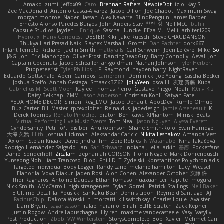
Amako Izumi
jeffox09
Caro
Brennan Rafters
NewbieDot
iz o
Kay-S
Zee MacDonald
Antonio Gasca-Alvarez
Jacob Dillon
Joe Chabot
Maximum Swag
morgan monroe
Nader Hassan
Alex Navarre
BlindPenguin
James Barber
Ernesto Alonso Paredes Burgos
John Anders Stav
현진 김
Neil McG
buhii
Capsule Studios
Jayden !
Enrique
Sascha Huncke
Elīza M.
Melli
arbiter1209
Hyprotix
Harry Conquest
DESTER
Kiki
Jake Ruesch
Steve CHAUDANSON
Bhukya Hari Prasad Naik
Slaytex Marshall
Gromit
Dan Pachter
dork667
Infant Terrible
Richard
Jaelin Smith
mattyrails
Carl Schwerin
Joeri Lefévre
Mike
Sol
J&G
Jon
Eric Manongdo
Oliver Frost
DancingDeadGuy
Barry Connolly
Aeval
Jon
Captain Coconuts
Jacob Schealler
ari-goldman
Nathan Johnson
Tyler Herbert
Puppeteerist
Tyler Phillips
J.P. Raymond
hayden harry
NightRaven
Eduardo Gottschald
Abeni Campos
cameronfr
Dominick
Joe Young
Sascha Becker
Joshua Scelfo
Annah Gestaga
SmaackBZ62
JollyYeen
oscall L
友理 斉藤
Kuba
Gabrielius M
Scott Moen
Kaylee
Thomas Pierro
Gustavo Pliego
Noah
Юлія Кізі
Daisy Belknap
ZMM
Jason Anderson
Christian Kohli
Satyan Patel
YEDA HOME DECOR
Simon
Reg_LMO
Jacob Denault
ApocDev
Rumlo Olmub
Buz Carter
Bill Master
rpcexploiter
Reinaldus
jadedesign
Jamie Arseneault
K
Derek Toombs
Renato Pinochet
qrator
Ben
cawc
XPhantom
Mimski Beats
Virtual Performing Live Music Events
Tom Neal
Jason Nguyen
Alyssa Everett
Cyndersanity
Petr Fořt
disiboi
AnuRobinson
Shane Smith-Rojo
Evan Harridge
大海 久我
lilith
Joshua Hickman
Aleksandar Caricic
Nikita Leshakov
Amanda Vest
Axiom
Stefan Knaak
David Jindra
Tim
Zoie Robles
N Watanabe
Nina Takáčová
Rodrigo Hernández Salgado
Jan
Sari Schwarz
Indiana J
ella larkin
基德
Pocketfans
Daniel Sonderhoff
Zicalam
zephaniah CORSON
Florin Negele
Mark Dohrenbusch
Yunseong Noh
Liam Trancoso
Blob
Phill D
T_Zydelski
Konstantinos Polychroniadis
Targeted Individual Body Logger
Randy Lane
melanie hamilton
Lucy
Weasel
Elanor la
Vova Diakur
Jaden Rosi
Alon Cohen
Alexander October
文謙 許
Thor Ragnaros
Antoine Daubas
Ethan Tomaso
huaxuan Lei
Raptite
mogura
Nick Smith
AMcCarroll
high strangeness
Dylan Gorrell
Patrick Stallings
Neil Baker
ElUltimo DeLaFila
Yousick
Sankaku Bear
Dennis Libon
Reymeld Santiago
AJ
FacinusChip
Dakota Wreski
n_morcatti
killswitchkay
Charles Louie
Avaister
Liam Bryant
sagar sasson
rafael naranjo
Elijah
ELITE Scratch
Zack Kepner
Justin Rogow
Andre Labuschagne
lily ren
maxime vandecasteele
Vasyl Vasyliv
Post Production
Zbob
VW Winterstein
StorysComplete
Bob
Xavier
Mehmet Can