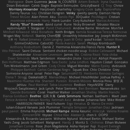
Wahrgrave
Dom Guerrera
Jazza
N_COUNTER
Artem Beitsch
Iryna Osadcha
Diran Bebekian
Caleb Slagle
Baptiste Belmudes
GrizzlyBeard
CJ
Troy
Chrisie
Morrissey Alexander
Harpbeats
charliehsy
Gregory Cook
Lulu
ExplorePolo
Danny Taurus
kay
Christian Forsgren
Venky
qwerty qwerty
Damon Hardy
Trevor McGee
Alan Pimm
Aku
Danilo Pipi
3DQuake
PooMagoo
Cristian
montrose edmonds
Harry
Frank Lundin
Cory Kutschker
Marcos Antonio
Randy "Blue" Bowden
david curiel
Rune
Nicky Brownell
Sibusiso Mauze
wpbirney420
T. Stargazer
Punit Chaturvedi
Andrew Barrie
Minehow
Mon1k4
Mitchell Kirkwood
Mike Bonafede
Keith Bridges
Kamila Novakova Tereza Nemcova
Wogan May
NefaroX
Stanley Chen榕樹
Unearthly Interactive
Jay
Joseph McKinnon
지후 이
Rafael Jimenez
Colin Langley
Juan M Ortiz
yusuf kodat
Taliesin River
GrimeOnADime
Cabot3D
Paola Avanzo
Sarah
Philipp Krombusch
Anthony Rosbottom
Danik Z
Herminia Alexandra Franco Parra
Hunter R
Vito Petrović
Saint Deluca
Sentient chicken noodle soup
Robbe Callewaert
Michael
Shalekendar
Alexander Levenson
James
Ma. Cristina Risoli
Yota chiba
Dean Simonds
Mark Sanderson
Alexandre Lhote
hazel bat
Abhijit Prasanth
Ben Hoffman
Matthew Edgmon
Tara Exotic
Juha Lindfors
Haydon Costall
Gonzako
Tim Winkelmann
Joel Green
Cody Chow
Miguel Mendez
Mario Epsley
dvdcusick
Philippe Bartholi
Carlos Cardenas Negro
Squak Box
Chlo Christine
Gray
Someone Anyone
sonal
Peter Page
Saturnis#6115
Heriberto Reinoso Gallegos
Elena T
Strogg
DaskalosBCE
ManiacMayo
Michael Hirschfelder
Joshua Palfrey
A
Maximino Huertas Vila
Shansen
Pureon
Rinalds Miļicins
Monica Pirvu
家俊 吴
Jahluu
Paul Marshall
Tabia Lourenco
Redlion
HeyoNSFW
Darry
Wojciech Świątkiewicz
Jack Lynch
Peter Siemens
Ben Berntsen
Nananekoko
Ian
Davide Bortoletti
Coral
Heather Walker
Jonathan Shelley
Martín Franchi
Bianca Goldbach
Beefree
治英 矢島
Caleb Simmons
Nathan
baitham i
Maet
Jean
Fenice Ardente
Fabian Norrby
Fatimah Aziz
Andrew
Johanna Fate
Mike Weber
HARRISON PARKER
Ned Fullsom
Ergo Venatus
D
Marco De mitri
Iulian-Eduard Varvara
Jack Plummer
Temple Simpson
Jonathan Diaz
Jadriaan
paul paviot
Emma Reynolds
Michael Rampe
Anna Kasunic
mleczyk
Valeria Rosales
ZerozenSFM
tbycae
Chloe Kiso
Alastair JL
chen li
OOPS!
Alessandro & Riccardo Lazzarin
Wilhelm Nylund
Michael Bertin
Michael Stetler
Yashi Zeng
Jacob Schelbert
Malignant
Hardy
J
Moritz S.
Chihirios
Ethan Mulwee
Jonathan Correa
Rose
Jhon Magdalena
Aisha Harper
Fuji
Rupert Eveleigh