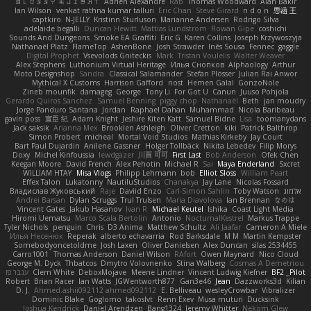
ꌃ꒒ꀎꋪꋪꌩ ꀘꈤꀤꁅꃅ꓄
Adrien Alexandre
Rab
Thomas Woodward
Alan Bakir
Ian Wilson
venkat rathna kumar talluri
Eric Chan
Steve Girard
n d o n
思涵 王
captkiro
N-JELLY
Kristinn Sturluson
Marianne Andersen
Rodrigo Silva
adelaide begalli
Duncan Hewitt
Mattias Lundstrom
Rowan Gipe
coshichi
Sounds And Dungeons
Smoke EA Graffiti
Eric G
Karen Collins
Joseph Krzywoszyja
Nathanaël Platz
FlameTop
AshenBone
Josh Strawder
Inês Sousa
Fennec
gaggle
Digital Prophet
Vsevolods Gniteckis
Mark
Tristan Voulelis
Walter Weaver
Alex Stephens
Luthonium Virtual Heritage
Илья Снопков
Alphaology
Arthur
Moto Designshop
Sandra
Classical Salamander
Stefan Plösser
Julian Rai Anwor
Mythical X Customs
Harrison Gafford
nost
Hemen Galal
GonzoNole
Zineb mounfik
damageg
George
Tony Li
For Got U
Canun
Juuso Pohjola
Gerardo Quiros Sanchez
Samuel Benning
piggy chop
Nathanaël
Beth
jan moudry
Jorge Panduro Santana
Jordan
Raphael Dahan
Muhammad
Nicola Baribeau
gavin poss
宣臣 紀
Adam Knight
Jeshire Kiten Katt
Samuel Bidne
Lisa
toomanydans
Jack saksik
Arianna Mex
Brooklen Ashleigh
Oliver Cretton
kiki
Patrick Balthrop
Simon Probert
micheal
Mortal Void Studios
Mathias Kirkeby
Jay Court
Bart Paul Dujardin
Anilene Gassner
Holger Tollbäck
Nikita Lebedev
Filip Morys
Doxy
Michel Kinfoussia
lewdgazer
川頁 可可
First Last
Bob Anderson
Ofek Chen
Keegan Moore
David French
Alex Pehotin
Michael R
Sai
Maya Enderland
Sxcret
WILLIAM HTAY
Misa Vlogs
Philipp Lehmann
bob
Elliot Sloss
William Peart
Effex Talon
Lukatonny
NautiluStudios
Chanakya
Jay Lane
Nicolas Fossard
Владислав Жуковський
Raje
Daviid Enzo
Carl-Simon Sahlin
Toby Watson
אלמוג
Andrei Barsan
Dylan Scruggs
Trul Trulsen
Maria Diavolova
Ian Brennan
なのは
Vincent Gates
Jakub Hasanov
Ivan R
Michael Keutel
Ishika
Coast Light Media
Hiromi Uematsu
Marco Scala Bertolin
Antonio
NocturnalKestrel
Markus Trappe
Tyler Nichols
penguin
Chris
D3 Anima
Matthew Schultz
Ali Jaafar
Cameron A Miele
Илья Несенюк
Reperak
alberto echavarria
Rod Barksdale
M M
Martin Kempster
Somebodyoncetoldme
Josh Laxen
Oliver Danielsen
Alex Duncan
silas 2534455
Carro1001
Thomas Anderson
Daniel Wilson
RAfort
Owen Maynard
Nico Cloud
George M. Dyck
Thbatcos
Dmytro Volovnenko
Stina Walberg
Cosmas A Demetriou
ענבר פז
Clem White
DeboxMojave
Meene Lindner
Vincent Ludwig Kiefner
BF2 _Pilot
Robert
Brian Racer
Ian Watts
JGWentworth877
Gan3e46
Jean
Dazzworks3d
Kilian
D. J.
Ahmed.ashii092112 ahmed092112
E. Belliveau
wesleyCrowbar
Vibralizer
Dominic Blake
Goglomo
takoslvt
Renn Exev
Musa muturi
Ducksink
Joshua Kendrick
Daniel Arendzen
Bang1324
Jeremy Whitter
Nekom Glew