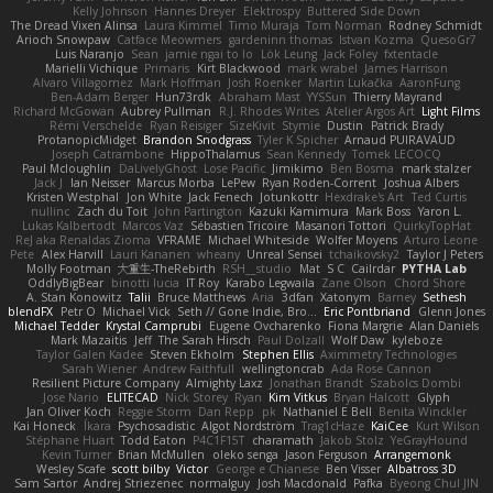
Kelly Johnson
Hannes Dreyer
Elektrospy
Buttered Side Down
The Dread Vixen Alinsa
Laura Kimmel
Timo Muraja
Tom Norman
Rodney Schmidt
Arioch Snowpaw
Catface Meowmers
gardeninn thomas
Istvan Kozma
QuesoGr7
Luis Naranjo
Sean
jamie ngai to lo
Lök Leung
Jack Foley
fxtentacle
Marielli Vichique
Primaris
Kirt Blackwood
mark wrabel
James Harrison
Alvaro Villagomez
Mark Hoffman
Josh Roenker
Martin Lukačka
AaronFung
Ben-Adam Berger
Hun73rdk
Abraham Mast
YYSSun
Thierry Mayrand
Richard McGowan
Aubrey Pullman
R.J. Rhodes Writes
Atelier Argos Art
Light Films
Rémi Verschelde
Ryan Reisiger
SizeKivit
Stymie
Dustin
Patrick Brady
ProtanopicMidget
Brandon Snodgrass
Tyler K Spicher
Arnaud PUIRAVAUD
Joseph Catrambone
HippoThalamus
Sean Kennedy
Tomek LECOCQ
Paul Mcloughlin
DaLivelyGhost
Lose Pacific
Jimikimo
Ben Bosma
mark stalzer
Jack J
Ian Neisser
Marcus Morba
LePew
Ryan Roden-Corrent
Joshua Albers
Kristen Westphal
Jon White
Jack Fenech
Jotunkottr
Hexdrake's Art
Ted Curtis
nullinc
Zach du Toit
John Partington
Kazuki Kamimura
Mark Boss
Yaron L.
Lukas Kalbertodt
Marcos Vaz
Sébastien Tricoire
Masanori Tottori
QuirkyTopHat
ReJ aka Renaldas Zioma
VFRAME
Michael Whiteside
Wolfer Moyens
Arturo Leone
Pete
Alex Harvill
Lauri Kananen
wheany
Unreal Sensei
tchaikovsky2
Taylor J Peters
Molly Footman
大重生-TheRebirth
RSH__studio
Mat
S C
Cailrdar
PYTHA Lab
OddlyBigBear
binotti lucia
IT Roy
Karabo Legwaila
Zane Olson
Chord Shore
A. Stan Konowitz
Talii
Bruce Matthews
Aria
3dfan
Xatonym
Barney
Sethesh
blendFX
Petr O
Michael Vick
Seth // Gone Indie, Bro...
Eric Pontbriand
Glenn Jones
Michael Tedder
Krystal Camprubi
Eugene Ovcharenko
Fiona Margrie
Alan Daniels
Mark Mazaitis
Jeff
The Sarah Hirsch
Paul Dolzall
Wolf Daw
kyleboze
Taylor Galen Kadee
Steven Ekholm
Stephen Ellis
Aximmetry Technologies
Sarah Wiener
Andrew Faithfull
wellingtoncrab
Ada Rose Cannon
Resilient Picture Company
Almighty Laxz
Jonathan Brandt
Szabolcs Dombi
Jose Nario
ELITECAD
Nick Storey
Ryan
Kim Vitkus
Bryan Halcott
Glyph
Jan Oliver Koch
Reggie Storm
Dan Repp
pk
Nathaniel E Bell
Benita Winckler
Kai Honeck
Íkara
Psychosadistic
Algot Nordström
Trag1cHaze
KaiCee
Kurt Wilson
Stéphane Huart
Todd Eaton
P4C1F15T
charamath
Jakob Stolz
YeGrayHound
Kevin Turner
Brian McMullen
oleko senga
Jason Ferguson
Arrangemonk
Wesley Scafe
scott bilby
Victor
George e Chianese
Ben Visser
Albatross 3D
Sam Sartor
Andrej Striezenec
normalguy
Josh Macdonald
Pafka
Byeong Chul JIN