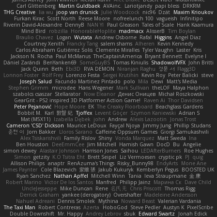
Carl Glittenberg
Martin Guldbaek
AVAinc.
Lariotjandy
papi bless
DRKRM
THG Creative
lia wu
joop van drunick
Julie Woodcock
nic96
Dzät
Maxim Krioukov
Furkan Kirac
Scott North
Reese Moore
nofreelunch 100
vagueish
Infinitipo
Riverin David-Alexandre
DennyB
NAN YI
Paul Gleason
Tales of Scale
Hank Kaamura
Mind Bird
robzilla
HonorableHoplite
madmacx
AlisserB
Tim Boylan
Braulio Chavez
Logan
Wutata
Andrew Osborne
Rafal
Higgins
Angel Diaz
Courtney Xenith
Francky Tang
salem shams
Alheren
Kevin Kennedy
Carlos Abraham Gutiérrez Solis
Clemente Miralles
Tyler Vaughn
Laster
Kris
Jackson N. Rocha
Paul McManus
TheCaptainAmerica
Bryant Bennett
Evelyne I
Dániel Zarándi
BenYanken69
SomeGuyBS
Tomas Kiniulis
ShadowolfVFX
John Britti
Jack Quinn
Beth
Ebi3D
RVA DEMON
Niranjan Raghu
경문 서
Flagg3D
Lonnon Foster
Rolf Frey
Lorenzo Festa
Sergei Krutihin
Kevin Roy
Peter Balicki
steve
Joseph Salud
Facundo Martinez Pintado
polo
Mila
Dewi
Matt's Media
Stephen Grimm
microdee
Hans Wegener
Mark Sullivan
theLOF
Maya Halphon
szabolcs csaszar
Stellarator
Now Eleanor
Денис Оницев
Michał Roszkowski
GearGrit - PS2 inspired 3D Platformer Action Game!
Raven Ai
Thor Davidsen
Peter Pejanović
Hope Moore
EK
The Creaky Floorboard
Beachglass Gardens
Bobbit M.
Karl
敦智 紀
Tjoffex
Levent Göçer
Szymon Kaniewski
Adrian S
Mat (M5X11)
Izabella Dębek
john
Andrew
Alexis Lazootin
Jonas Trost
Cameron 'CSD' Dickson
Maurice LeDoux
Fayçal Njoya
Jimmy Jung
Phillip Studans
준현 이
Jorn Bakker
Lloros Sarano
Caffeine Oppsum Games
Giorgi Samukashvili
Alex Tsiskarishvili
Family Rislov
Shiny
Vonda Marquez
Matt Sweda
Ina
Ben Houston
DeeEmmCee
Jim Mitchell
Hamish Gawn
DocD
Bu
Angelie
simon dewey
Alastair Johnson
Harrison Jones
Saihou
LEDAfterBurners
Roe Hughes
Simon
getzity
K.O Tsitra Eht
Brett Seipel
Liz Vermoesen
cryptic pk
PJ
quig
Allison Philips
anaptr
RenAzuma's Things
Risky_Bunny98
EndyArts
Mone Ane
James Paynter
Cole Blazevich
家維 張
Jakub Kukuryk
Kemberlyn Pegus
BOOSTED UK
Ryan Sanchez
Nathan Apffel
Mitchell Winn
Tania
Ieva Straupmane
金 康
Robert Marino
Victor De los Santos
Manfred
Philipp Jainz
Марина Ск
Dave Child
UncleJesseppe
Mike Duncan
Rene
名氏 无
Chris Priscott
Thomas Rigg
Derrick Graham
yankee (derogatory)
Overshafter
Madeleine Andersson
Nahuel Adreani
Dennis Smolek
Mythina
Noward Beast
Valerian Vardania
The Taxi Man
Robert Contreras
Azerta
HoboGod
Steve Pedler
Austyn K
PixelScribe
Double Downshift
Mr. Happy
Andrey Lebrov
sbuk
Edward Swartz
Jonah Edick