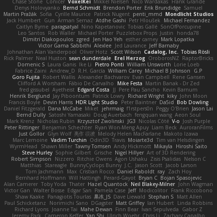
Chase Stone
Conicer
VoxelKei
Mikkel Nielsen
Nico Wardakas
Frank Grande
Denys Holovyanko
Bernd Schmidt
Brendon Porter
Erik Brundidge
Samuel
Martin Pražák
Sofia
Cyrille Maurice
Patrick Nugent
penti_mmd
Mondlicht Studios
Jack Humbert
Gun
Arman Sernaz
Atdhe Gashi
Petr Hloušek
Michael Fernandez
Caitlyn Byrne
paragsatyal
Nino Kapetanovic
Tobias Gallé
SonOfPorcupine
Leo Santos
Rob Waller
Michael Porter
Puzzlebox Props
Justin
honda78
Dimitri Diakopoulos
zgred
Jen Hao Yeh
esther carney
Mark Lopatka
Victor Gama Sabbithi
Alexlee
Jed Laurance
Jeff Barnaby
Johnathan Alan Vanderpool
Oliver Hotz
Scott Wilson
Cadalog, Inc.
Tobias Rösli
Rick Palmer
Neal Huston
sean dunderdale
Erel Herzog
OroborosNZ
RaptorBricks
Domenic S
Laura Ganis
Ike Li
Pietro Ponti
William Unsworth
Lorie Loeb
Fabrice Zaini
Andrew_D
R.H. García
William Carey
Michael B Johnson
G.P
Goro Fujita
Robert Wallis
Alexander Bachvarov
Evan Campbell
Rene Gansen
Clifford A Worsham
Fábio De Carvalho
Mike Festa
Martin Banak - Dr Zed
fred gissubel
Ayetheist
Edgard Costa
JJ
Pere Pau Sancho
Kevin Barnum
Henrik Berglund
Jay Piboontum
Patrick Lowry
Richard Wright
kiky
John Moon
Francis Boyle
Devin Harris
HDR Light Studio
Peter Baintner
Da5id
Bob Dowling
Daniel Fitzgerald
Dana McCabe
Miket
jehrmaig
f1rstpers0n
Peggy O'Brien
Jason Lai
Bernd Dully
Satoshi Yamasaki
Doug Auerbach
fengquan wang
Aeon Soul
Mark Krenz
Nicholas Rubin
Krzysztof Zwolinski
JG3
Nicolas Côté
V-o
Josh Purple
Peter Rittinger
Benjamin Schechter
Ryan Won-Meng Apuy
Liam Beck
AuroranFilms
Just Gollor
Glyn Wolf
亮作 淡波
Melody Helen MacFarlane
Makoto Izawa
Marc Lemoine
Vadim Turchin
Odin3D
Travis
Moiarte3d
Tim van Helsdingen
WyrmHead
Shawn Miller
Tawny Tomsen
Andy Hickmott
Mikayla
Hiroshi Saito
Steve Hurley
Sophie Gilbert
Grische
Nigel Hillyer
Art of 3D Rendering
Robert Simpson
Nizzero
Ritchie Owens
Agon Ushaku
Zisis Psalidas
Nelson C
Matthias
Stareagle
BunnyCyclops Bunny
J.C.
Jason Scott
Jacob Larson
Tom Jachmann
Max
Cristian Rocco
Daniel Raboldt
ray
Zach Hoy
Bernhard Hoffmann
Will Hattingh
Perard-Gayot
Bryan C
Bojan Spasojevic
Alan Camerer
Toby Yoda
Thater
Hazel Quantock
Neil Blakey-Milner
John Wagman
Victor Gan
Walter Bosse
Edgar San
Pamela Case
Jeff
Modicolitor
Frank Riccobono
Shaw Kaake
Panagiotis Tourlas
果冻_JS
Dave Liewald
Stephan S
Matt Allen
Paul Schicketanz
Norimichi Sano
DGagster
Matt Griffey
Ian Hubert
Linda Robbins
Richard Lyons
Joanne Tai
Mahe Dewan
Finn Bear
Ivan Sepulveda
Gabor Z
Jeremy Park
Cameron Keffer
Yan Shi
Ulrich Woehr
Chris Li
Zachary Capalbo