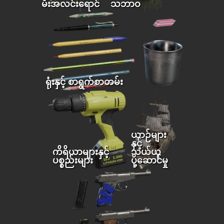
မီးအလင်းရောင်
သဘာဝ
ရုံးနှင့် စာရွက်စာတမ်း
ယာဉ်များ
နှင့်
ကိရိယာများနှင့်
သယ်ယူ
ပစ္စည်းများ
ပို့ဆောင်မှု