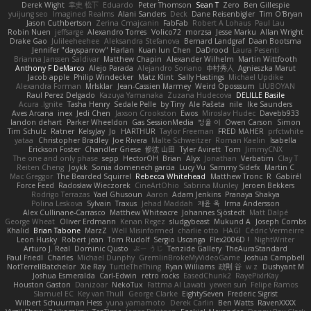
Derek Wight
幸史 松下
Eduardo
Peter Thomson
Sean T
Zero
Ben Gillespie
yuijung seo
Imagined Realms
Alani Sanders
Deck
Dane Reisenbigler
Tim O'Bryan
Jason Cuthbertson
Zerina Cmajcanin
FabFab
Robert A Lohaus
Paul Lau
Robin Nuen
jeffsarge
Alexandro Torres
Volico72
morzsa
Jesse Marku
Allan Wright
Drake Gao
Julileeheehee
Aleksandra Stefanova
Bernard Landgraf
Daan Bootsma
Jennifer "daysparrow" Harlan
Kuan lun Chen
DaDrood
Laura Pesenti
Brianna Janssen Saldivar
Matthew Chapin
Alexander Wilhelm
Martin Wittfooth
Anthony F DeMarco
Alejo Parada
Alejandro Soriano
中村秀人
Agnieszka Marut
Jacob apple
Philip Windecker
Matz Klint
Sally Hastings
Michael Updike
Alexandra Forman
MrIsklar
Jean-Cassien Marmey
Weird Oposssum
LIUBOYAN
Raul Perez Delgado
Kazuya Yamanaka
Zuzana Hudecova
DELILLE Basile
Acura .Ignite
Tasha Henry
Sedale Pelle
by Tiny
Ale Pašeta
nile
Ike Saunders
Aves Arcana
inex
Jedi Chen
Jaxson Crookston
Ewos
Miroslav Hudec
Davebb933
landon dehart
Parker Wheeldon
Gas SessionMedia
정율 이
Owen Carson
Simon
Tim Schulz
Ratner
KelsyJay
Jo
HARTHUR
Taylor Freeman
FRED MAHER
prfctwhite
yataa
Christopher Bradley
Joe Rivera
Malte Schweitzer
Roman Kaelin
Isabella
Erickson Foster
Chandler Griese
修汰 山田
Tyler Avirett
Tom
JimmyCNX
The one and only phase
sepp
HectorOH
Brian
Alyx
Jonathan
Verbatim
Clay T
Reiten Cheng
Joykk
Sonia domenech garcia
Lucy Vu
Sammy Sidefx
Martin C
Mac Greggor
The Bearded Squirrel
Rebecca Whitehead
Matthew Tronc
R
Gabirél
Force Feed
Radosław Wieczorek
CineArtOhio
Sabrina Munley
Jeroen Bekkers
Rodrigo Terrazas
Yael Ghusoun
Aaron
Adam Jenkins
Pranaya Shakya
Polina Leskova
Sylvain
Traxus
Jehad Maddah
재윤 옥
Irma Andersson
Alex Cullinane-Carrasco
Matthew Whiteacre
Johannes Sjöstedt
Matt Dalpé
George Wheat
Oliver Erdmann
Kenan Regez
sludgybeast
Mukund A
Joseph Combs
Khalid
Brian Tabone
MarzZ
Well Misinformed
charlie otto
HAGI
Cédric Vermeirre
Leon Husky
Robert jean
Tom Rudolf
Sergio Uscanga
Flex2006D !
NightWriter
Arturo J. Real
Dominic Qusto
ぶー うじ
Tenzide Gallery
TheAuraStandard
Paul Friedl
Charles
Michael Dunphy
GremlinBrokeMyVideoGame
Joshua Campbell
NotTerrellBatchelor
Xie Ray
TurtleTheThing
Ryan Williams
政則 谷
w z
Dushyant M
Joshua Esmeralda
Carl-Edwin
retro rocks
EasedChunk2
RayePixlrKay
Houston Gaston
Danizoar
NekoTux
Fattma Al Lawati
yewen sun
Felipe Ramos
Slamuel EC
Key van Thull
George Clarke
EightySeven
Frederic Sigrist
Wilbert Schuurman Hess
yuna yamamoto
Derek Carlin
Ben Watts
RavenXXXX