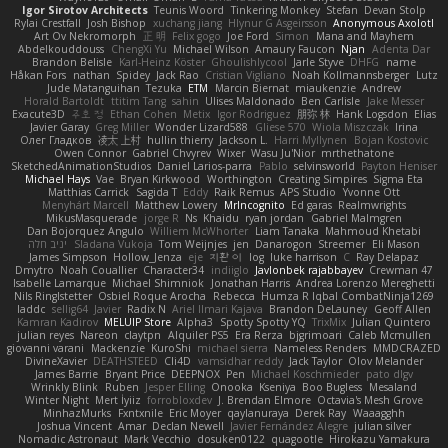
Igor Sirotov Architects
Teunis Woord
Tinkering Monkey
Stefan
Devan Stolp
Rylai Crestfall
Josh Bishop
xuchang jiang
Hlynur G Asgeirsson
Anonymous Axolotl
Art Ov Nekromorph
正 明
Felix gogo
Joe Ford
Simon
Mana and Mayhem
Abdelkouddouss
ChengXi Yu
Michael Wilson
Amaury Faucon
Njan
Adenta Dar
Brandon Belisle
Karl-Heinz Köster
Ghoulishlycool
Jarle Styve
DHFG
name
Håkan Fors
nathan
Spidey
Jack Rao
Cristian Vigliano
Noah Kollmannsberger
Lutz
Jude Matanguihan
Tezuka
ETM
Marcin Biernat
miaukenzie
Andrew
Horald Bartoldt
ttitim Tang
sahin
Ulises Maldonado
Ben Carlisle
Jake Messer
Exacute3D
주호 정
Ethan Cohen
Metix
Igor Rodriguez
朋弥 林
Hank Logsdon
Elias
Javier Garay
Greg Miller
Wonder Lizard588
Gliese 570
Wiola Miszczak
Irina
Олег Гладков
凌太 上村
hullin thierry
Jackson L.
Harri Myllynen
Bojan Kostovic
Owen Connor
Gabriel Chvyrev
Wixer
Wasu Ju'Nior
mrthethatone
SketchedAnimationStudios
Daniel Larios-parra
Pablo
selvinsworld
Payton Heniser
Michael Hays
Vae
Bryan Kirkwood
Worthington
Creating Simpires
Sigma Eta
Matthias Carrick
Sagida T
Eddy
Raik Remus
APS Studio
Yvonne Ott
Menyhárt Marcell
Matthew Lowery
MrIncognito
Ed garas
Realmwrights
MikusMasquerade
jorge R
Ns
Khaidu
ryan jordan
Gabriel Malmgren
Dan Bojorquez Angulo
Williem McWhorter
Liam Tanaka
Mahmoud Khetabi
יניב חלה
Sladana Vukoja
Tom Weijnjes
jen
Danarogon
Streemer
Eli Mason
James Simpson
Hollow_Jenza
eje
지환 이
log
luke harrison
C
Ray Delapaz
Dmytro
Noah Couallier
Character34
indiiglo
Javlonbek rajabbayev
Crewman 47
Isabelle Lamarque
Michael Shimniok
Jonathan Harris
Andrea Lorenzo Mereghetti
Nils Ringlstetter
Osbiel Roque Arocha
Rebecca
Humza R Iqbal CombatNinja1269
laddc
sellig64
Javier
Radix N
Ariel Ilmari Kajava
Brandon DeLauney
Geoff Allen
Kamran Kadirov
MELUIP Store
Alpha3
Spotty Spotty YQ
TrixMix
Julian Quintero
julian reyes
Nareon
claytpn
Alquiler PS5
Era Rerza
bjgrimoari
Caleb Mcmullen
giovanni varani
Mackenzie
KuroShi
michael sierra
Nameless Renders
MMDCRAZED
DivineXavier
DEATHSTEED
Cli4D
vamsidhar reddy
Jack Taylor
Olov Melander
James Barrie
Bryant Price
DEEPNOX
Pen
Michael Koschmieder
pato dlgv
Wrinkly Blink
Ruben
Jesper Elling
Onooka
Kseniya
Boo Bugless
Mesaland
Winter Night
Mert İyiiz
forrobloxdev
J. Brendan Elmore
Octavia's Mesh Grove
MinhazMurks
Fxntxnile
Eric Moyer
qaylanuraya
Derek Ray
Waaagghh
Joshua Vincent
Amar
Declan Newell
Javier Fernández Alegre
julian silver
Nomadic Astronaut
Mark Vecchio
dosuken0122
quagootle
Hirokazu Yamakura