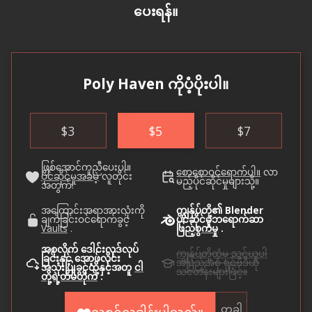
ပေးရန်။
Poly Haven ကိုပံ့ပိုးပါ။
$
3
$
5
$
7
ဖြစ်အောင်ကူညီပေးပါ။
စောစောဝင်ရောက်ပါ။
လာ
ပိုင်ဆိုင်မှုအခမဲ့
လူတိုင်း
မည့်ပိုင်ဆိုင်မှုများသို့။
အတွက်!
အကြောင်းအရာအားလုံးကို
ကျွန်ုပ်တို့၏ Blender
ချက်ခြင်းဝင်ရောက်ခွင့်
ပိုင်ဆိုင်မှုဘရောက်ဆာ
Vaults
.
ဖြည့်စွက်မှု
.
အစုလိုက် ဒေါင်းလုဒ်လုပ်
ကျွန်ုပ်တို့ထံမှ သင်ယူပါ
ခြင်းနှင့် အော့ဖ်လိုင်း
အပြည့်အစုံ ရှင့်ဗီဒီယို
အသုံးပြုခွင့်တို့နှင့်အတူ
ငါ
သင်တန်းများဖြင့်။
တို့ရဲ့တိမ်တိုက်
.
တခါ
လစဉ်လှူဒါန်းပါသည်။