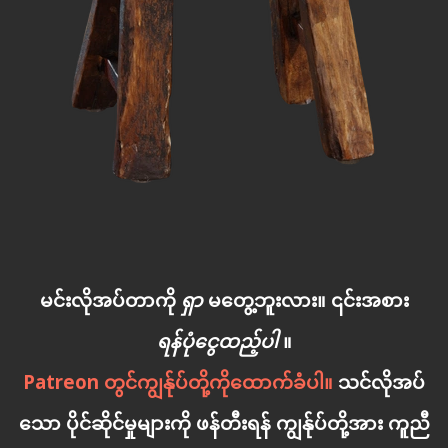
မင်းလိုအပ်တာကို
ရှာ
မတွေ့ဘူးလား။ ၎င်းအစား
ရန်ပုံငွေထည့်ပါ
။
Patreon တွင်ကျွန်ုပ်တို့ကိုထောက်ခံပါ။
သင်လိုအပ်
သော ပိုင်ဆိုင်မှုများကို ဖန်တီးရန် ကျွန်ုပ်တို့အား ကူညီ