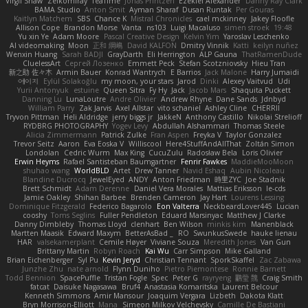
Virgil Shaw
Zeikomiray
TeaTime
Jonas Printzen
Ezekiel Alexander
Danny Ray Clark
BAMA Studio
Anton Smit
Ayman Sharaf
Dusan Runtak
Per Gouras
Kaitlyn Matchem
SBS
Chance K
Mistral Chronicles
cael mckinney
Jakey Floofle
Allison Cope
Brandon Morse
Vanta
ns103
Luigi Macaluso
simen stroek
19:48
Yu xin Ye
Adam Moore
Pascal Creative Design
Kelvin Yim
Yaroslav Leschenko
AI videomaking
Moon
正和 綱嶋
David KALFON
Dmitry Vinnik
Katti
keilyn nuñez
Wenxin Huang
Sarah BADJI
GrayDarth
Eli Herrington
ALP Gauna
ThatRamenDude
CluelessArt
Cергей Лозенко
Emmett Peck
Stefan Scotzniovsky
Hieu Tran
新之助 佐々木
Armin Bauer
Konrad Wantrych
E Barrios
Jack Malone
Harry Jumaidi
에이지
Eylül Solakoğlu
my moon, your stars
Jarod
Dinki
Alexey Vaitvud
Udi
Yurii Antonyuk
estuine
Queen Sitra
Fy Hy
Jack
Jacob Mars
Shaquita Puckett
Danning Lu
LunaLoutre
Andre Olivier
Andrew Rhyne
Dane Sands
Jdnbyd
William Parry
Zak Jarvis
Axel Allstar
vito schaniel
Ashley Cline
CHERRII
Tryvon Pittman
Heli Aldridge
jerry biggs jr
JakkeN
Anthony Castillo
Nikolai Strelioff
RYDBRG PHOTOGRAPHY
Yogev Levy
Abdullah Alshammari
Thomas Steele
Alicia Zimmermann
Patrick Zulke
Fran Aspen
Freyka V
Taylor Gonzalez
Trevor Seitz
Aaron
Eva Eoska V
Williscool
Here4StuffAndAllThat
Zoltán Simon
Londolan
Cedric Wurm
Max King
CucuZulu
Radosław Bela
Loris Olivier
Erwin Heyms
Rafael Santisteban Baumgartner
Fenrir Fawkes
MaddieMooMoon
shuhao wang
WorldBLD
Artet
Drew Tanner
Navid Eshaq
Aubin Nicoleau
Blandine Ducrocq
JewelEyed
ANDY
Anton Friedman
時里ZYC
Joe Stadnik
Brett Schmidt
Adam Derenne
Daniel Vera Morales
Mattias Eriksson
le-cds
Jamie Oakley
Shihan Barbee
Brenden Cameron
Jay Hart
Lourens Lessing
Dominique Fitzgerald
Federico Bagarolo
Eon Valterra
NeckbeardLover445
Lucian
cooshy
Toms Seglins
Fuller Pendleton
Eduard Marsinyac
Matthew J Clarke
Danny Dimbleby
Thomas Lloyd
clenhart
Ben Wilson
minkis kim
Manenblack
Martten Maasik
Edward Maxym
BetterAsBad _
RO
SwunkusSwede
hauke lienau
HAR
valsekamerplant
Cemile Høyer
Viviane Souza
Meredith Jones
Van Gun
Brittany Martin
Robyn Roach
Kai Wu
Carr Simpson
Mike Galland
Brian Eichenberger
Syl Pu
Kevin Jeryd
Christian Tennant
SporkSkaffel
Zac Zabawa
Junzhe Zhu
nate arnold
Flynn Duniho
Pietro Piemontese
Ronnie Barnett
Todd Bennion
SpacePuffle
Tristan Fogle
Spec
Peter G
rayryeng
鸝瑩 魏
Craig Smith
fatcat
Daisuke Nagasawa
Bruf4
Anastasia Komaritska
Laurent Belcour
Kenneth Simmons
Amir Mansour
Joaquim Vergara
Lizbeth
Dakota Klatt
Bryn Morrison-Elliott
Mana
Simeon Milkov Velchevsky
Camille De Bastiani