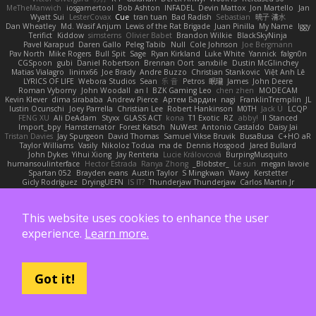
MeTheManwich
iosgamertool
Bob Ashton
INFADEL
Devin Mattox
Jon Martello
Jan
Wyatt Sui
LesterCovax
Cue
tran tuan
Bad Radish
Sebastian
暁子 清水
Dan Wheatley
Md. Wasif Anjum
Lewis of the Rat Brigade
Juan Pinilla
My Name
Iggy
Terifict
Kiddow
simsterns
Olivier Babet
Brandon Wilkie
BlackSkyNinja
Pavel Karapud
Daren Gallo
Peleg Tabib
Null
Cole Johnson
Joe Bergmann
Pav North
Mike Rogers
Bull Spit
Sage
Ryan Kirkland
Luke White
Yannick
falgn0n
CGSpoon
gubi
Daniel Robertson
Brennan Oort
sanxbile
Dustin McGlinchey
Matias Vialagro
lininx66
Joe Brady
Andre Buzzo
Christian Stankovic
Việt Anh Lê
LYRICS OF LIFE
Webora Studios
Sean
乐 音
Petros
眠瓏
James
John Deere
Roman Vyborny
John Woodall
an l
BZK Gaming Leo
chen zhen
MODECAM
Kevin Klever
dima sirababa
Andrew Pierce
Артем Бардин
nagi
FranklinTremplin
JL
Iustin Ocunschi
Joey Parrella
Christian Lee
Robert Hankinson
M0TH
Jack Ü
LCQP
FENG XU
Ali DeAdam
Styxx
GLASS ACT
kona
T1 Exotic
RZ
abby!
ll Stanced
Import_bpy
Hamsternator
Forest Katsch
NuWest
Antonio Castaldo
Daisy Jai
Tristan Davies
Jay Spurgeon
David Thomas
Samuel Vikse Bruvik
BusaBusa
C+HO aR
Taylor Williams
Vasily
Nikoloz Todua
ma de
Dennis Hosgood
Jared Bullard
John Dykes
Yihui Xiong
Jay Renteria
Lucie Královcová
BurpingMusquito
humansoulinterface
Hector Estrada
Ranya Zhong
_Blobster_
Le sun
megan lavoie
Spartan 052
Brayden evans
Austin Taylor
S Mingkwan
Wawy
Kerstetter
Gicly Rodríguez
DryingUEFN
IS IT?
Thunderjaw Thunderjaw
Carlos Martin Jr
Studio 9
Alberto Hernandez
Running Man
Digital Ancients
Vlajko Tomić
Dan Palasz
Fadil Bay
Fabricio BJS
Ash Younes
Mr Memz
Paweł Krysiak
Gavin Dasuta
The Mighty KC
Nifty Nic
UltimateTJF
Quistis
Reinier Weerts
MaxMinutiae
This website uses cookies to enhance the user
Adrián ramos
Oachkatzl Schwoaf
dr32768
corbin tinsley
Cassandra Stewart
MikeyLikesIt
Delano Lowes
doggybdog26
Chris Aitan
yuta t
Sean Woods
experience.
Learn more.
cubeorigins
Tommy Parish
Just Rovin
Austin Rea
Shane Yamamoto
Eugene Dementjev
Vitaliy Florin
Никуся Гноянко
Michael Eckert
John Fewell
Jon Mayo
مالك البلوشي
Qiaoyue Wang
Salem Alajmi
Fabian Brehm
Lemesle Maxence
Charles Everett
Alexa trade
HH
Keke
покупка байер
Poulet
Derek Messier
Trivi
Kevin Neal
Alex Souza
Cromatik
Slinky
Migu D
Yyyum
Got it!
Nick Forshaw
Pascal Raymond Cazemier
Denis Moura Velasco
Sinclaire Black
Xenophik Xenophik
Tarik Sakalli
swarfey
Vojtech Proschl
Daniel Ruiz
Josiah Scott
13th
Mik
Harry Boorman
Andy Davis
Nikolai Petersen
Chris Layfield
Morrissey Alexander
swxift
savage Designer
Darcy Hodgson
Ryan Stelzleni