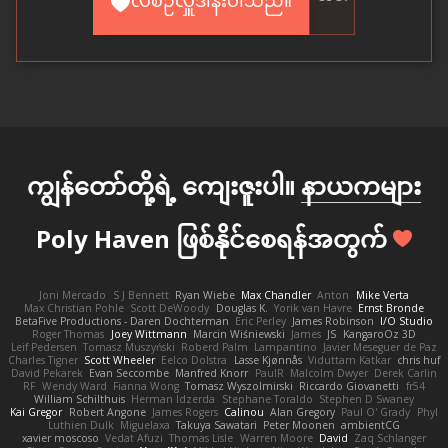
ကျွန်တော်တို့ရဲ့ ကျေးဇူးပါ။
နာယကများ
Poly Haven ဖြစ်နိုင်စေရန်အတွက်
Joni Mercado
S J Bennett
Ryan Wiebe
Max Chandler
Anton
Mike Verta
Max Christian Pohle
Scott DeWoody
Douglas K.
Yorik van Havre
Ernst Bronde
BetaFive Productions - Daren Dochterman
Eric Perley
James Robinson
I/O Studio
Roger Thomas
Joey Wittmann
Marcin Wiśniewski
James
JS
KangaroOz 3D
Leif Pedersen
Tomasz Muszyński
Roberd Palm
Lampantino
Javier Meseguer de Paz
Charles Tigner
Scott Wheeler
Eelco Dolstra
Lasse Kjønnås
Viduttam Katkar
chris huf
David Pekarek
Evan Seccombe
Manfred Knorr
PaulR
Malcolm Dwyer
Derek Carlin
RF
Wendy Ward
Fianna Wong
Tomasz Wyszolmirski
Riccardo Giovanetti
fr54
William Schilthuis
Herman Idzerda
Stephane Toraldo
Stephen D Swaney
Kai Gregor
Robert Angone
James Rogers
Calinou
Alan Gregory
Paul O' Grady
Phyl
Luthien Dulk
Miguelaxa
Takuya Sawatari
Peter Moonen
ambientCG
xavier moscoso
Vedat Afuzi
Thomas Lisle
Warren Moore
David
Zaq Schlanger