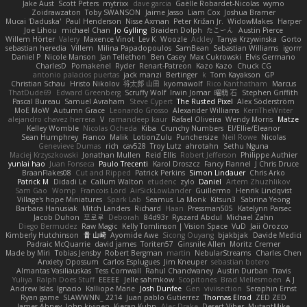
Jake Aust
Scott Peters
mytrixx
dave garcia
Gaëlle Robardet-Nicolas
wymo
Zoidrawzaton
Toby SWANSON
Jaime Jasso
Liam Cox
Joshua Bramer
Mucai 'Daduska'
Paul Henderson
Nisse Axman
Peter Križan Jr.
WidowMakes
Harper
Joe Lihou
michael Chan
Jo Gylling
Braiden Dolph
たこーん
Austin Pierce
Willem Hörter
Valery
Maxence Vinot
Lev K
Woozle
Ackley
Tanya Krzywinska
Gorto
sebastian heredia
Villem
Milina Papadopoulos
SamBean
Sebastian Williams
igorrr
Daniel P
Nicole Manson
Jan Tellethon
Ben Casey
Max Cukrowski
Elvis Germano
CharlesD
Pomakenel
Ryder
Renart-Patreon
Kazo Kazo
Chuck CG
antonio palacios puertas
jack manzi
Bertinger
k
Tom Kayakson
GP
Christian Schau
Hristo Nikolov
将太郎 山田
kyomawolf
Rico Kanthatham
Marcus
ThatDude69
Edward Greenberg
Scruffy Wolf
Irwin Jomar
曜萌 石
Stephen Griffith
Pascal Bureau
Samuel Avraham
Steve Cypert
The Rusted Pixel
Alex Söderström
MoE MoW
Autumn Grace
Leonardo Grosso
Alexander Williams
KerriTheWriter
alejandro chavez herrera
V
ramandeep kaur
Rafael Oliveira
Wendy Morris
Matze
Kelley Womble
Nicolas Ocheda
Kiba
Crunchy Numbers
El/Ellie/Eleanor
Sean Humphrey
Franco
Malik
LotionZulu
Punchersize
Neil Rowe
Nicolas
Genevieve Dumas
rich
cav528
Troy Lutz
ahrotahn
Sethu Nguna
Maciej Krzyszkowski
Jonathan Mullen
Reid Ellis
Robert Jefferson
Philippe Authier
yunlai hao
Juan Fonseca
Paulo Trecenti
Karol Droszcz
Fancy Flannel
J Chris Druce
BraanFlakes08
Cut and Ripped
Patrick Perkins
Simon Lindauer
Chris Arko
Patrick M
Didadi Le
Callum Walton
etudenc
zylo
Daniel
Artem Zhuzhlikov
Sam Gao
Womp
Francois Lord
AirSickLowLander
Guillermo
Henrik Lindqvist
Village's hope Miniatures
Spark Lab
Seamus
La Monk
Kitsun3
Sabrina Yeong
Barbara Hanusiak
Mitch Landers
Richard
Haan
Pressman505
Katelynn Parsec
Jacob Duhon
포로루
Deborah
84d93r
Ryszard Abdul
Michael Zahn
Diego Bermudez
Raw Magic
Kelly Tomlinson | Vision Space
VuD
Jaii Orozco
Kimberly Hutchinson
貴 山崎
Ayomide Awe
Sicong Ouyang
bjakbjak
Davide Medici
Padraic McQuarrie
david james
Toriten57
Ginsnile Allen
Moritz Cremer
Made by Miri
Tobias Jensby
Robert Bergman
martin
NebularStreams
Charles Chen
Anxiety Opossum
Carlos Esplugues
Jim Kneuper
sebastian botero
Almantas Vasiliauskas
Tess Cornwall
Rahul Chandwaney
Austin Durban
Travis
Yuliya
Ralph Does Stuff
EEEEE
Jelle sahmkow
Scopitones
Brad Mellesmoen
A J
Andrew Islas
Ignacio
Kalliope Marie
Josh Dunfee
Gen
viviisection
Seraphin Ernst
Ryan game
SLAWWNN_ 2214
Juan pablo Gutierrez
Thomas Elrod
ZED ZED
James Abney
John kivinen
Kieran Kuhn
Alec Drake
Desert Viber
MutantMike