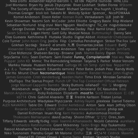
Nika Domi
Alexander Rayner-Barcelli
C
xd Idk
Hajime Tsunoda
FRNL Lou
Joel Montano
Bryan Hy
Jakub Zbyszynski
River Lockhart
Stefan Florea
MStorm
The Society of Visions
David Power
Michael Santoro
thu huynh
I_ViceRoy
Thomas Granger
bloli loli
Takashi M.
Melody Spiker
Spencer_
NicoPOWAAA
Kornel Anderson
Dixon Keller
Keenan Rush
Venkataram
LLB
Josh W.
Kevin Showman
Naomi Soh
McCoder
John Elliotte
Gregory Basile
Filip Wieland
Sebastian Norlund
blog cruvi
Marc Nguyen
MaxDezignz
Tic_cle
nogutidaisuke
George Dvorak
Haris Lattirom
Matthew Daday
Paul
Kamil Uriasz
Lirian
Sarah Schrock
Logan Hertz
Gaël Gilly
Musical Nexus
Buttmunky1
Danny Sale
Elias Guevara
Kathreena B
Huitaka Studio
Digital Abbot
Aleksandr Chebotariov
Cole Turner
John Kevin Ong
JonDo
Filip
Cornellus Pendrahgon
Striker The Fox
Lale
Gökhan Sazdağı
Steve-0
el smells
丸 黒
Domantas Jokšas
Eduard
EvilQ
Alexander Olesen
Luke C
Shawn Anderson
Tess
opostol
Jiří Ptáček
JamTarts
Clive McKenzie
Shabeen Barzey - Browne
Josh
Martin Bailey
Espen
Princess
SiryuSama
Kelu
Sean Derham
Sam Fowler
Funny_ Compilation69
htai wu
Nadia
Pupper
John KD
Mimic
The Remodeling Veteran
Talyana S
Parker
Mister Venom
Markku Hakala
Hussien Mohamed
Gaforga VK
Ich Simp
cyril faia
Nipper1er
ふぇ えっ
Tomato Huwaidi
Eduardo ramirez
Peter Bates
Jediah Pesu
Randy Wells
Eilir Ho
Mrunit Churi
Necromantique
Nikki Balsem
Render House
John Hughes
James Gonzales
Cristi Vanderburg
Kaeden Hahn
Timo Erick
Miroslav Šamánek
EfulTopo
The Starius Project
Punch UP: The Top Contender! Official Patreon
Jorge Manuel Cappello Barreto
Sticky Buttons
iiiFahad7
재우 김
Morgsley
Workbench
wegu1
TheHappyElite
Duane Strickland
DC Kasundra
Ross
Marcin Anyszkiewicz
Ricky Robinson
Elizabeth
moot1n
Scott Fredrickson
仁 小野
kb714
Chris
Gabriel Alvarado
哲 董
Fredrik Karlsson
Tristan Lorius
Purpose Architecture
Władysław Pryszczarek
Ashley Fayers
plexlexia
Daniel Tidemo
ALEX NAVARRO
Table On
Edward
Didier Aerlebout
Anton
Sara
Alan
Jeffrey Olson
Riccardo Colombo
OHNE LIMIT
Gionea Alexandru Daniel
philip sisk
Daniel Richman
Ieuan King
Karri Haranko
Autonomous Frontier
Thokozani Mahlanyane
david cachay
Shonn Effner
얍 얍얍
Oreo_tism
Tiffany Edwards
iaksdfg fodkg
ressii
Ioannis Athanasiadis
Nicolò Caterina
aureliana
Khuthadzo Ratshilumela
Grant Mckenney
Tadin Brego
Koji Tsukamoto
Rasool Abrahams
The Entire Universe
Dhruv Singh
Tom Byrom
Łukasz Majorczyk
Niko Tuononen
Pranshu Goyal
Mr Malone
OnPui
王庚
극단수작
Cédrick
Maxime
Wayne120
Omair Omari
L
Yuma Taesu
Kristian
Skyzee's Studio