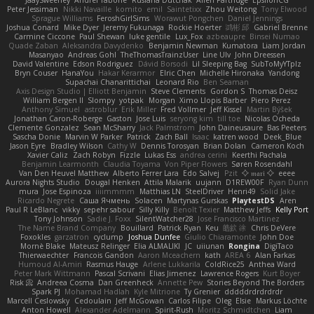
JaaySweeney
Andrei Tabone
Ruslana Dutchak
Allen Partridge
EpsilonCG
Peter Jessiman
Nikki Navaille
komito
emil
Saintetixx
Zhou Weitong
Tony Elwood
Sprague Williams
FeroshGirlSims
Worawut Pongchen
Daniel Jennings
Joshua Conard
Mike Dyer
Jeremy Fukunaga
Rockie Hoerter
鸿彬 邱
Gabriel Brenne
Carmine Ciccone
Paul Shewan
luke gentile
Lux_Fox
azbeaupre
Binsei Numao
Quade Zaban
Aleksandra Davydenko
Benjamin Newman
Kumatora
Liam Jordan
Masanyao
Andreas Gohl
TheThomasTrainzUser
Line Ulv
John Dreessen
David Valentine
Edson Rodriguez
Dávid Borsodi
Lil Sleeping Bag
SubToMyYTplz
Bryn Couser
HanaYou
Hakar Kerarmor
Elric Chen
Michelle Hironaka
Yandong
Supachai Chanarittichai
Leonard Rio
Ben Seaman
Axis Design Studio | Elliott Benjamin
Steve Clements
Gordon S
Thomas Deisz
William Bergen II
Slompy
yotpak
Morgan
Ximo Llopis Barber
Piero Perez
Anthony Simuel
astroblur
Erik Miller
Fred Vollmer
Jeff Kissel
Martin Býšek
Jonathan Caron-Roberge
Gaston
Jose Luis
seryong kim
till toe
Nicolas Ocheda
Clemente Gonzalez
Sean McSharry
Jack Palmstrom
John Daineusaure
Bas Peeters
Sascha Donie
Marvin W Parker
Patrick
Zach Ball
Isaac
katren wood
Deek_Blue
Jason Eyre
Bradley Wilson
Cathy W
Dennis Torosyan
Brian Dolan
Cameron Koch
Xavier Caliz
Zach Robyn
Fizzle
Lukas Ess
andrea cerini
Keerthi Pachala
Benjamin Learmonth
Claudia Toyama
Von Piper Flowers
Søren Rosendahl
Van Den Heuvel Matthew
Alberto Ferrer Lara
Edo Salvej
Pzit
✧ 𝔪𝔞𝔯𝔦 ✧
eeee
Aurora Nights Studio
Dougal Henken
Attila Malarik
uujann
D1REW00F
Ryan Dunn
mura
Jose Espinoza
iiiimmmm
Matthias LN
SteelDriver
Henri49
Solid Jake
Ricardo Negrete
Саша Ячмень
Solacen
Martynas Gurskas
PlaytestDS
Aren
Paul R LeBlanc
vikky
sepehr sabour
Silly Killy
Benoît Texier
Matthew Jeffs
Kelly Port
Tony Johnson
Sadie J. Foxx
SilentWatcher28
Jose Francisco Martinez
The Name Brand Company
Bouillard
Patrick Ryan
Keu
皓欽 涂
Chris DeVere
Foxokles
garzatron
cyclump
Joshua Dunfee
Giulio Chiaramonte
John Doe
Mornè Blake
Mateusz Relinger
Elia ALMALIKI
JC
uiiunan
Rongina
DigiTaco
Thierwaechter
Francois Gandon
Aaron Mceachern
kath
AREA 6
Alan Farkas
Humoud Al-Amiri
Rasmus Hauge
Arlene Lukkarila
ColdRice25
Anthea Ward
Peter Mark Wittmann
Pascal Scrivani
Elias Jimenez
Lawrence Rogers
Kurt Boyer
Risk 📀
Andreea Cosma
Dan Greenheck
Annette Pew
Stories Beyond The Borders
Spark PJ
Mohamad Hadlah
Kyle Mitrione
Ty Grenier
dddddrdrdrdrdr
Marcell Ceslowsky
Cedoulain
Jeff McGowan
Carlos Filipe
Oleg
Elsie
Markus Löchte
Anton Howell
Alexander Adelmann
Spirit-Rush
Moritz Schmidtchen
Liam