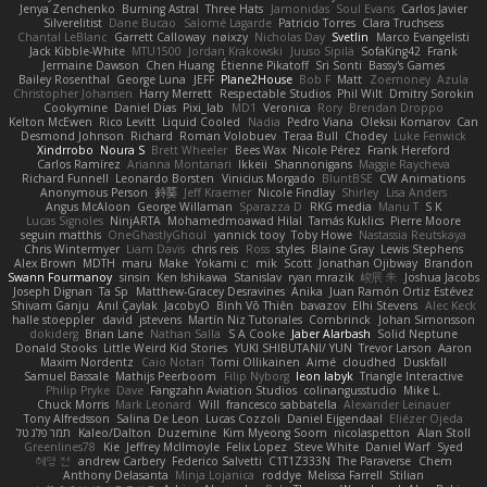
Jenya Zenchenko
Burning Astral
Three Hats
Jamonidas
Soul Evans
Carlos Javier
Silverelitist
Dane Bucao
Salomé Lagarde
Patricio Torres
Clara Truchsess
Chantal LeBlanc
Garrett Calloway
nøixzy
Nicholas Day
Svetlin
Marco Evangelisti
Jack Kibble-White
MTU1500
Jordan Krakowski
Juuso Sipilä
SofaKing42
Frank
Jermaine Dawson
Chen Huang
Étienne Pikatoff
Sri Sonti
Bassy's Games
Bailey Rosenthal
George Luna
JEFF
Plane2House
Bob F
Matt
Zoemoney
Azula
Christopher Johansen
Harry Merrett
Respectable Studios
Phil Wilt
Dmitry Sorokin
Cookymine
Daniel Dias
Pixi_lab
MD1
Veronica
Rory
Brendan Droppo
Kelton McEwen
Rico Levitt
Liquid Cooled
Nadia
Pedro Viana
Oleksii Komarov
Can
Desmond Johnson
Richard
Roman Volobuev
Teraa Bull
Chodey
Luke Fenwick
Xindrrobo
Noura S
Brett Wheeler
Bees Wax
Nicole Pérez
Frank Hereford
Carlos Ramírez
Arianna Montanari
Ikkeii
Shannonigans
Maggie Raycheva
Richard Funnell
Leonardo Borsten
Vinicius Morgado
BluntBSE
CW Animations
Anonymous Person
鈴葵
Jeff Kraemer
Nicole Findlay
Shirley
Lisa Anders
Angus McAloon
George Willaman
Sparazza D
RKG media
Manu T
S K
Lucas Signoles
NinjARTA
Mohamedmoawad Hilal
Tamás Kuklics
Pierre Moore
seguin matthis
OneGhastlyGhoul
yannick tooy
Toby Howe
Nastassia Reutskaya
Chris Wintermyer
Liam Davis
chris reis
Ross
styles
Blaine Gray
Lewis Stephens
Alex Brown
MDTH
maru
Make
Yokami c:
mik
Scott
Jonathan Ojibway
Brandon
Swann Fourmanoy
sinsin
Ken Ishikawa
Stanislav
ryan mrazik
峻辰 朱
Joshua Jacobs
Joseph Dignan
Ta Sp
Matthew-Gracey Desravines
Anika
Juan Ramón Ortiz Estévez
Shivam Ganju
Anıl Çaylak
JacobyO
Bình Võ Thiên
bavazov
Elhi Stevens
Alec Keck
halle stoeppler
david
jstevens
Martín Niz Tutoriales
Combrinck
Johan Simonsson
dokiderg
Brian Lane
Nathan Salla
S A Cooke
Jaber Alarbash
Solid Neptune
Donald Stooks
Little Weird Kid Stories
YUKI SHIBUTANI/ YUN
Trevor Larson
Aaron
Maxim Nordentz
Caio Notari
Tomi Ollikainen
Aimé
cloudhed
Duskfall
Samuel Bassale
Mathijs Peerboom
Filip Nyborg
leon labyk
Triangle Interactive
Philip Pryke
Dave
Fangzahn Aviation Studios
colinangusstudio
Mike L.
Chuck Morris
Mark Leonard
Will
francesco sabbatella
Alexander Leinauer
Tony Alfredsson
Salina De Leon
Lucas Cozzoli
Daniel Eijgendaal
Eliézer Ojeda
תמר פלג טל
Kaleo/Dalton
Duzemine
Kim Myeong Soom
nicolaspetton
Alan Stoll
Greenlines78
Kie
Jeffrey McIlmoyle
Felix Lopez
Steve White
Daniel Warf
Syed
혜영 전
andrew Carbery
Federico Salvetti
C1T1Z333N
The Paraverse
Chem
Anthony Delasanta
Minja Lojanica
roddye
Melissa Farrell
Stilian