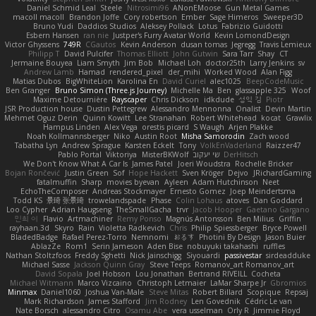
Daniel Schmid Leal
Steele
Nitrosimi96
ANonEMoose
Gun Metal Games
macoll macoll
Brandon Joffe
Cory robertson
Ember
Sage Himeros
Sweeper3D
Bruno Yudi
Daddios Studios
Aleksey Pollack
Lotus
Fabrizio Guidotti
Esbern Hansen
ran nie
Justper's Furry Avatar World
Kevin LomondDesign
Victor Ghyssens
749R
CGautos
Kevin Anderson
dusan tomas
Jegregg
Travis Lemieux
Philipp T
David Pulcifer
Thomas Elliott
John Gutwin
Sara Tarr
Shay
CT
Jermaine Bouyea
Liam Smyth
Jim Bob
Michael Loh
doctor25th
Larry Jenkins
sv
Andrew Lamb
Hamad
rendered_pixel
der_mihi
Worked Wood
Alan Figg
Matias Dubos
BigWhiteLion
Karolina En
David Curiel
alec1025
BeepCodeMusic
Ben Granger
Bruno Simon (Three.js Journey)
Michelle Ma
Ben
glassapple 325
Woof
Maxime Detournière
Rayscaper
Chris Dickson
idkdude
성익 김
Piotr
JSR Production house
Dustin Pettegrew
Alessandro Mennonna
Onalist
Devin Martin
Mehmet Oguz Derin
Quinn Kowitt
Lee Stranahan
Robert Whitehead
kocat
Grawlix
Hampus Linden
Alex Vega
orestis picard
S Waugh
Arjen Plakke
Noah Kollmannsberger
Niko
Austin Root
Misha Samorodin
Zach wood
Tabatha Lyn
Andrew Sprague
Karsten Eckelt
Tony
VolkEnVaderland
Raizzer47
Pablo Portal
Viktoriya
MisterBKWolf
שי יעקוב
DerHitsch
We Don't Know What A Car Is
James Patel
Joeri Woudstra
Rochelle Bricker
Bojan Rončević
Justin Green
Sof
Hope Hackett
Sven Kröger
Dejvo
JRichardGaming
fatalmuffin
Sharp
movies byevan
Ayleen
Adam Hutchinson
Neet
EchoTheComposer
Andreas Stockmayer
Ernesto Gomez
Joep Meindertsma
Todd KS
景琦 张景琦
trowelandspade
Phase
Colin Lohaus
atoves
Dan Goddard
Loo Cypher
Adrian Haugseng
TheSmallGacha
trvr
Jacob Hooper
Gaetano Gargano
민희 이
Flavio
Artmachiner
Remy Ponso
Magnús Antonsson
Ben Milius
Griffin
rayhaan.3d
Skyro
Rain
Violetta Radkevich
Chris
Philip Spiessberger
Bryce Powell
BladedBadge
Rafael Perez-Torro
Nemnomi
おるす
Photini By Design
Jason Buier
AblazZe
Rom1
Serin Jameson
Aden Bise
nobuyuki takahashi
ruffles
Nathan Stoltzfoos
Freddy Sghetti
Nick Jainschigg
Siyouardi
passivestar
sirdeadduke
Michael Sasse
Jackson Quinn Gray
Steve Teeps
Romanov_art Romanov_art
David Sopala
Joel Hobson
Lou Jonathan
Bertrand RIVEILL
Cocheta
Michael Witmann
Marco Vizcaino
Christoph Letmaier
LaMar Sharpe Jr
Gbromios
Minmax
Daniel1060
Joshua Van-Male
Steve Mitas
Robert Billard
Scopique
Repsaj
Mark Richardson
James Stafford
Jim Rodney
Len Govednik
Cédric Le van
Nate Borsch
alessandro Citro
Osamu Abe
vera usselman
Orly R
Jimmie Floyd