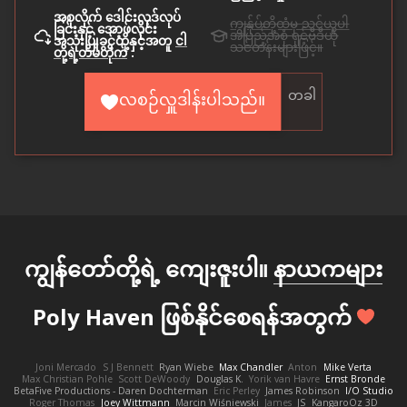
အစုလိုက် ဒေါင်းလုဒ်လုပ်
ကျွန်ုပ်တို့ထံမှ သင်ယူပါ
ခြင်းနှင့် အော့ဖ်လိုင်း
အပြည့်အစုံ ရှင့်ဗီဒီယို
အသုံးပြုခွင့်တို့နှင့်အတူ
ငါ
သင်တန်းများဖြင့်။
တို့ရဲ့တိမ်တိုက်
.
တခါ
လစဉ်လှူဒါန်းပါသည်။
ကျွန်တော်တို့ရဲ့ ကျေးဇူးပါ။
နာယကများ
Poly Haven ဖြစ်နိုင်စေရန်အတွက်
Joni Mercado
S J Bennett
Ryan Wiebe
Max Chandler
Anton
Mike Verta
Max Christian Pohle
Scott DeWoody
Douglas K.
Yorik van Havre
Ernst Bronde
BetaFive Productions - Daren Dochterman
Eric Perley
James Robinson
I/O Studio
Roger Thomas
Joey Wittmann
Marcin Wiśniewski
James
JS
KangaroOz 3D