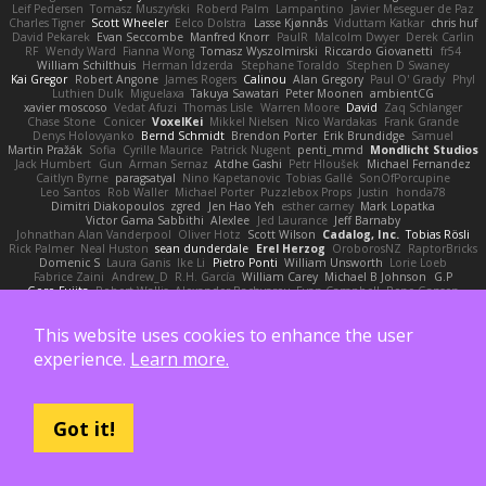
Leif Pedersen
Tomasz Muszyński
Roberd Palm
Lampantino
Javier Meseguer de Paz
Charles Tigner
Scott Wheeler
Eelco Dolstra
Lasse Kjønnås
Viduttam Katkar
chris huf
David Pekarek
Evan Seccombe
Manfred Knorr
PaulR
Malcolm Dwyer
Derek Carlin
RF
Wendy Ward
Fianna Wong
Tomasz Wyszolmirski
Riccardo Giovanetti
fr54
William Schilthuis
Herman Idzerda
Stephane Toraldo
Stephen D Swaney
Kai Gregor
Robert Angone
James Rogers
Calinou
Alan Gregory
Paul O' Grady
Phyl
Luthien Dulk
Miguelaxa
Takuya Sawatari
Peter Moonen
ambientCG
xavier moscoso
Vedat Afuzi
Thomas Lisle
Warren Moore
David
Zaq Schlanger
Chase Stone
Conicer
VoxelKei
Mikkel Nielsen
Nico Wardakas
Frank Grande
Denys Holovyanko
Bernd Schmidt
Brendon Porter
Erik Brundidge
Samuel
Martin Pražák
Sofia
Cyrille Maurice
Patrick Nugent
penti_mmd
Mondlicht Studios
Jack Humbert
Gun
Arman Sernaz
Atdhe Gashi
Petr Hloušek
Michael Fernandez
Caitlyn Byrne
paragsatyal
Nino Kapetanovic
Tobias Gallé
SonOfPorcupine
Leo Santos
Rob Waller
Michael Porter
Puzzlebox Props
Justin
honda78
Dimitri Diakopoulos
zgred
Jen Hao Yeh
esther carney
Mark Lopatka
Victor Gama Sabbithi
Alexlee
Jed Laurance
Jeff Barnaby
Johnathan Alan Vanderpool
Oliver Hotz
Scott Wilson
Cadalog, Inc.
Tobias Rösli
Rick Palmer
Neal Huston
sean dunderdale
Erel Herzog
OroborosNZ
RaptorBricks
Domenic S
Laura Ganis
Ike Li
Pietro Ponti
William Unsworth
Lorie Loeb
Fabrice Zaini
Andrew_D
R.H. García
William Carey
Michael B Johnson
G.P
Goro Fujita
Robert Wallis
Alexander Bachvarov
Evan Campbell
Rene Gansen
Clifford A Worsham
Fábio De Carvalho
Mike Festa
Martin Banak - Dr Zed
fred gissubel
Ayetheist
Edgard Costa
JJ
Pere Pau Sancho
Kevin Barnum
This website uses cookies to enhance the user
Henrik Berglund
Jay Piboontum
Patrick Lowry
Richard Wright
kiky
John Moon
Francis Boyle
Devin Harris
HDR Light Studio
Peter Baintner
Da5id
Bob Dowling
experience.
Learn more.
Daniel Fitzgerald
Dana McCabe
Miket
jehrmaig
f1rstpers0n
Peggy O'Brien
Jason Lai
Bernd Dully
Satoshi Yamasaki
Doug Auerbach
fengquan wang
Aeon Soul
Mark Krenz
Nicholas Rubin
Krzysztof Zwolinski
JG3
Nicolas Côté
V-o
Josh Purple
Peter Rittinger
Benjamin Schechter
Ryan Won-Meng Apuy
Liam Beck
AuroranFilms
Just Gollor
Glyn Wolf
亮作 淡波
Melody Helen MacFarlane
Makoto Izawa
Got it!
Marc Lemoine
Vadim Turchin
Odin3D
Travis
Moiarte3d
Tim van Helsdingen
WyrmHead
Shawn Miller
Tawny Tomsen
Andy Hickmott
Mikayla
Hiroshi Saito
Steve Hurley
Sophie Gilbert
Grische
Nigel Hillyer
Art of 3D Rendering
Robert Simpson
Nizzero
Ritchie Owens
Agon Ushaku
Zisis Psalidas
Nelson C