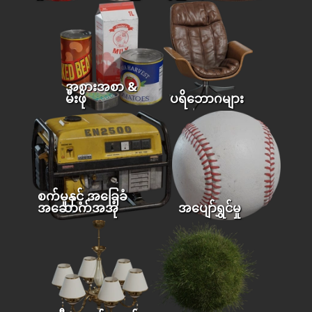
အစားအစာ &
မီးဖို
ပရိဘောဂများ
စက်မှုနှင့် အခြေခံ
အဆောက်အအုံ
အပျော်ရွှင်မှု