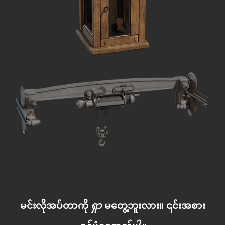
မင်းလိုအပ်တာကို
ရှာ
မတွေ့ဘူးလား။ ၎င်းအစား