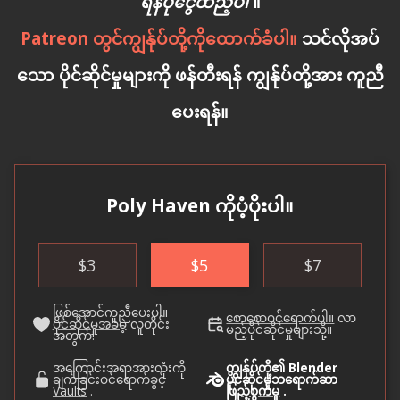
ရန်ပုံငွေထည့်ပါ
။
Patreon တွင်ကျွန်ုပ်တို့ကိုထောက်ခံပါ။
သင်လိုအပ်
သော ပိုင်ဆိုင်မှုများကို ဖန်တီးရန် ကျွန်ုပ်တို့အား ကူညီ
ပေးရန်။
Poly Haven ကိုပံ့ပိုးပါ။
$
3
$
5
$
7
ဖြစ်အောင်ကူညီပေးပါ။
စောစောဝင်ရောက်ပါ။
လာ
ပိုင်ဆိုင်မှုအခမဲ့
လူတိုင်း
မည့်ပိုင်ဆိုင်မှုများသို့။
အတွက်!
အကြောင်းအရာအားလုံးကို
ကျွန်ုပ်တို့၏ Blender
ချက်ခြင်းဝင်ရောက်ခွင့်
ပိုင်ဆိုင်မှုဘရောက်ဆာ
Vaults
.
ဖြည့်စွက်မှု
.