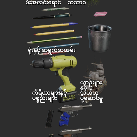
မီးအလင်းရောင်
သဘာဝ
ရုံးနှင့် စာရွက်စာတမ်း
ယာဉ်များ
နှင့်
ကိရိယာများနှင့်
သယ်ယူ
ပစ္စည်းများ
ပို့ဆောင်မှု