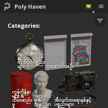
Poly Haven
Categories:
အဝတ်အထည်
နှင့်
ကိုယ်ပိုင်ပစ္စည်း
များ
အဆောက်အဦး
ကွန်တိန်နာ
များ &
အလှဆင်
သိမ်းဆည်း
မှု &
အီလက်ထရောနစ်နှင့်
မှု
အနုပညာ
ပစ္စည်းများ