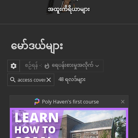
အထူးကိရိယာများ
မော်ဒယ်များ
စဉ်ရန် -:
ရေပန်းစားမှုအလိုက်
48
ရလဒ်များ
Poly Haven's first course