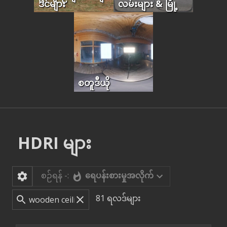
ဒင်များ
လမ်းများ & မြို့
စတူဒီယို
HDRI များ
စဉ်ရန် -:
ရေပန်းစားမှုအလိုက်
81
ရလဒ်များ