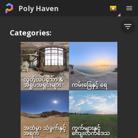
Poly Haven
Categories:
လွတ်လပ်သော &
အရှုပ်အရှင်းများ
ကမ်းခြေနှင့် ရေ
အထဲမှာ သဲခွက်နှင့်
ကွက်များနှင့်
အရက်
ကျေးလက်ဒေသ