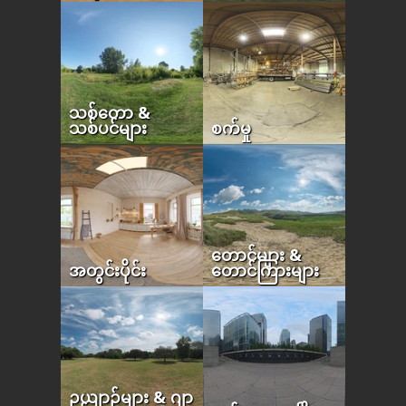
သစ်တော &
သစ်ပင်များ
စက်မှု
တောင်များ &
အတွင်းပိုင်း
တောင်ကြားများ
ဥယျာဉ်များ & ဂျာ