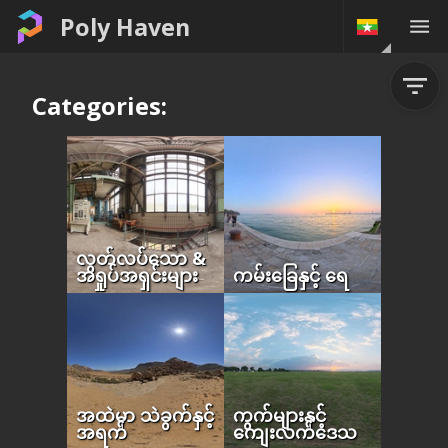
Poly Haven
Categories:
လွတ်လပ်သော &
အရှုပ်အရှင်းများ
ကမ်းခြေနှင့် ရေ
အထဲမှာ သဲခွက်နှင့်
ကွက်များနှင့်
အရက်
ကျေးလက်ဒေသ