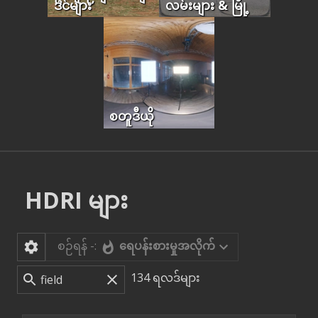
ဒင်များ
လမ်းများ & မြို့
စတူဒီယို
HDRI များ
စဉ်ရန် -:
ရေပန်းစားမှုအလိုက်
134
ရလဒ်များ