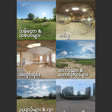
သစ်တော &
သစ်ပင်များ
စက်မှု
တောင်များ &
အတွင်းပိုင်း
တောင်ကြားများ
ဥယျာဉ်များ & ဂျာ