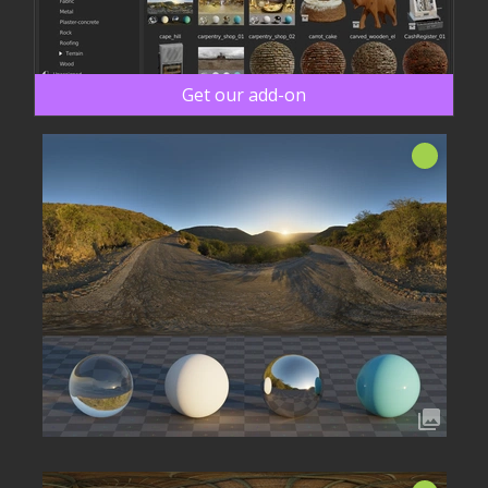
Get our add-on
အသစ်!