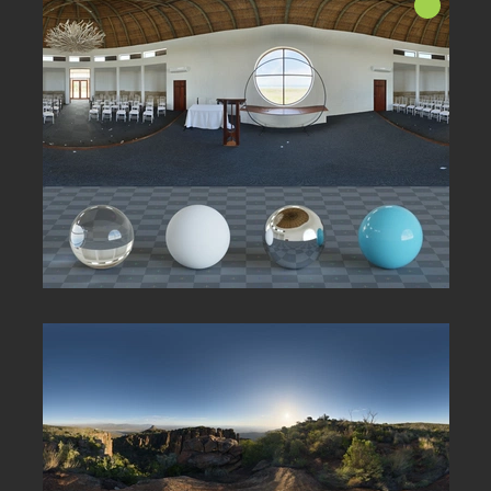
အသစ်!