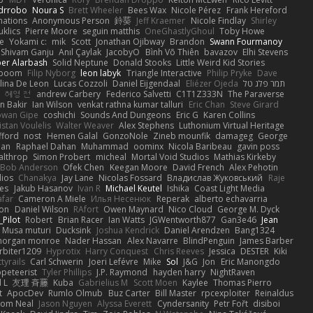
drrobo
Noura S
Brett Wheeler
Bees Wax
Nicole Pérez
Frank Hereford
ations
Anonymous Person
鈴葵
Jeff Kraemer
Nicole Findlay
Shirley
klics
Pierre Moore
seguin matthis
OneGhastlyGhoul
Toby Howe
e
Yokami c:
mik
Scott
Jonathan Ojibway
Brandon
Swann Fourmanoy
Shivam Ganju
Anıl Çaylak
JacobyO
Bình Võ Thiên
bavazov
Elhi Stevens
ber Alarbash
Solid Neptune
Donald Stooks
Little Weird Kid Stories
rboom
Filip Nyborg
leon labyk
Triangle Interactive
Philip Pryke
Dave
lina De Leon
Lucas Cozzoli
Daniel Eijgendaal
Eliézer Ojeda
תמר פלג טל
혜영 전
andrew Carbery
Federico Salvetti
C1T1Z333N
The Paraverse
n Bakir
Ian Wilson
venkat rathna kumar talluri
Eric Chan
Steve Girard
owan Gipe
coshichi
Sounds And Dungeons
Eric G
Karen Collins
istan Voulelis
Walter Weaver
Alex Stephens
Luthonium Virtual Heritage
fford
nost
Hemen Galal
GonzoNole
Zineb mounfik
damageg
George
dan
Raphael Dahan
Muhammad
oominx
Nicola Baribeau
gavin poss
Balthrop
Simon Probert
micheal
Mortal Void Studios
Mathias Kirkeby
Bob Anderson
Ofek Chen
Keegan Moore
David French
Alex Pehotin
dios
Chanakya
Jay Lane
Nicolas Fossard
Владислав Жуковський
Raje
tes
Jakub Hasanov
Ivan R
Michael Keutel
Ishika
Coast Light Media
afar
Cameron A Miele
Илья Несенюк
Reperak
alberto echavarria
on
Daniel Wilson
RAfort
Owen Maynard
Nico Cloud
George M. Dyck
_Pilot
Robert
Brian Racer
Ian Watts
JGWentworth877
Gan3e46
Jean
Musa muturi
Ducksink
Joshua Kendrick
Daniel Arendzen
Bang1324
organ monroe
Nader Hassan
Alex Navarre
BlindPenguin
James Barber
rbiter1209
Hyprotix
Harry Conquest
Chris Reeves
Jessica
DESTER
Kiki
tyrails
Carl Schwerin
Joeri Lefévre
Mike
Sol
J&G
Jon
Eric Manongdo
peteerist
Tyler Phillips
J.P. Raymond
hayden harry
NightRaven
l L
友理 斉藤
Kuba
Gabrielius M
Scott Moen
Kaylee
Thomas Pierro
t
ApocDev
Rumlo Olmub
Buz Carter
Bill Master
rpcexploiter
Reinaldus
om Neal
Jason Nguyen
Alyssa Everett
Cyndersanity
Petr Fořt
disiboi