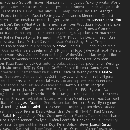
us
Fabrizio Guidotti
Esbern Hansen
ran nie
Justper's Furry Avatar World
John Gutwin
Sara Tarr
Shay
CT
Jermaine Bouyea
Liam Smyth
Jim Bob
n
Karolina En
David Curiel
alec1025
BeepCodeMusic
Ben Granger
R Production house
Dustin Pettegrew
Alessandro Mennonna
Onalist
Arjen Plakke
Noah Kollmannsberger
Niko
Austin Root
Misha Samorodin
e Don't Know What A Car Is
James Patel
Joeri Woudstra
Rochelle Bricker
on
Neet
EchoTheComposer
Andreas Stockmayer
Ernesto Gomez
ha
trvr
Jacob Hooper
Gaetano Gargano
민희 이
Flavio
Artmachiner
e
Rafael Perez-Torro
Nemnomi
おるす
Photini By Design
Jason Buier
ar
sirdeadduke
Michael Sasse
Jackson Quinn Gray
Steve Teeps
ier
LaMar Sharpe Jr
Gbromios
Minmax
Daniel1060
Joshua Van-Male
Osamu Abe
vera usselman
Orly R
Jimmie Floyd
Jake Aust
Scott Peters
enderson
Nisse Axman
Peter Križan Jr.
WidowMakes
Harper
Joe Lihou
Gorto
sebastian heredia
Villem
Milina Papadopoulos
SamBean
eon
Kazo Kazo
Chuck CG
antonio palacios puertas
jack manzi
Bertinger
f
Irwin Jomar
曜萌 石
Stephen Griffith
Pascal Bureau
Samuel Avraham
z herrera
V
ramandeep kaur
Rafael Oliveira
Wendy Morris
Matze
as
Genevieve Dumas
rich
cav528
Troy Lutz
ahrotahn
Sethu Nguna
lannel
J Chris Druce
BraanFlakes08
Cut and Ripped
Patrick Perkins
p
Francois Lord
AirSickLowLander
Guillermo
Henrik Lindqvist
telynn Parsec
Jacob Duhon
포로루
Deborah
84d93r
Ryszard Abdul
ang
bjakbjak
Davide Medici
Padraic McQuarrie
david james
Toriten57
es
Jim Kneuper
sebastian botero
Almantas Vasiliauskas
Tess Cornwall
lliope Marie
Josh Dunfee
Gen
viviisection
Seraphin Ernst
Ryan game
 Glittenberg
Martin Guldbaek
AVAinc.
Lariotjandy
papi bless
DRKRM
ish
Infinitipo
Riverin David-Alexandre
DennyB
NAN YI
Paul Gleason
e
Rafal
Higgins
Angel Diaz
Courtney Xenith
Francky Tang
salem shams
rica
Bryant Bennett
Evelyne I
Dániel Zarándi
BenYanken69
SomeGuyBS
o Festa
Sergei Krutihin
Kevin Roy
Peter Balicki
steve
Joseph Salud
 csaszar
Stellarator
Now Eleanor
Денис Оницев
Michał Roszkowski