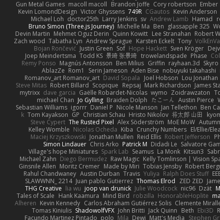
Gun Metal Games
macoll macoll
Brandon Joffe
Cory robertson
Ember
Kevin LomondDesign
Victor Ghyssens
749R
CGautos
Kevin Anderson
Michael Loh
doctor25th
Larry Jenkins
sv
Andrew Lamb
Hamad
r
Bruno Simon (Three.js Journey)
Michelle Ma
Ben
glassapple 325
W
Devin Martin
Mehmet Oguz Derin
Quinn Kowitt
Lee Stranahan
Robert W
Zach wood
Tabatha Lyn
Andrew Sprague
Karsten Eckelt
Tony
VolkEnV
Bojan Rončević
Justin Green
Sof
Hope Hackett
Sven Kröger
Dej
Joep Meindertsma
Todd KS
景琦 张景琦
trowelandspade
Phase
Col
Remy Ponso
Magnús Antonsson
Ben Milius
Griffin
rayhaan.3d
Skyro
AblazZe
Rom1
Serin Jameson
Aden Bise
nobuyuki takahashi
Romanov_art Romanov_art
David Sopala
Joel Hobson
Lou Jonathan
Steve Mitas
Robert Billard
Scopique
Repsaj
Mark Richardson
James St
mytrixx
dave garcia
Gaëlle Robardet-Nicolas
wymo
Zoidrawzaton
T
michael Chan
Jo Gylling
Braiden Dolph
たこーん
Austin Pierce
Sebastian Williams
igorrr
Daniel P
Nicole Manson
Jan Tellethon
Ben Ca
k
Tom Kayakson
GP
Christian Schau
Hristo Nikolov
将太郎 山田
kyo
Steve Cypert
The Rusted Pixel
Alex Söderström
MoE MoW
Autumn
Kelley Womble
Nicolas Ocheda
Kiba
Crunchy Numbers
El/Ellie/El
Maciej Krzyszkowski
Jonathan Mullen
Reid Ellis
Robert Jefferson
Ph
Simon Lindauer
Chris Arko
Patrick M
Didadi Le
Salvatore Ga
Village's hope Miniatures
Spark Lab
Seamus
La Monk
Kitsun3
Sabr
Michael Zahn
Diego Bermudez
Raw Magic
Kelly Tomlinson | Vision Sp
Ginsnile Allen
Moritz Cremer
Made by Miri
Tobias Jensby
Robert Ber
Rahul Chandwaney
Austin Durban
Travis
Yuliya
Ralph Does Stuff
EE
SLAWWNN_ 2214
Juan pablo Gutierrez
Thomas Elrod
ZED ZED
Jame
THG Creative
lia wu
joop van drunick
Julie Woodcock
nic96
Dzät
M
Tales of Scale
Hank Kaamura
Mind Bird
robzilla
HonorableHoplite
m
Alheren
Kevin Kennedy
Carlos Abraham Gutiérrez Solis
Clemente Mirall
Tomas Kiniulis
ShadowolfVFX
John Britti
Jack Quinn
Beth
Ebi3D
Facundo Martinez Pintado
polo
Mila
Dewi
Matt's Media
Stephen G