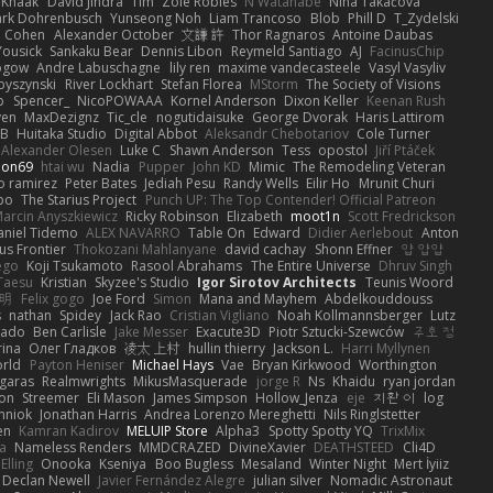
 Knaak
David Jindra
Tim
Zoie Robles
N Watanabe
Nina Takáčová
rk Dohrenbusch
Yunseong Noh
Liam Trancoso
Blob
Phill D
T_Zydelski
n Cohen
Alexander October
文謙 許
Thor Ragnaros
Antoine Daubas
Yousick
Sankaku Bear
Dennis Libon
Reymeld Santiago
AJ
FacinusChip
Rogow
Andre Labuschagne
lily ren
maxime vandecasteele
Vasyl Vasyliv
byszynski
River Lockhart
Stefan Florea
MStorm
The Society of Visions
p
Spencer_
NicoPOWAAA
Kornel Anderson
Dixon Keller
Keenan Rush
yen
MaxDezignz
Tic_cle
nogutidaisuke
George Dvorak
Haris Lattirom
 B
Huitaka Studio
Digital Abbot
Aleksandr Chebotariov
Cole Turner
Alexander Olesen
Luke C
Shawn Anderson
Tess
opostol
Jiří Ptáček
ion69
htai wu
Nadia
Pupper
John KD
Mimic
The Remodeling Veteran
o ramirez
Peter Bates
Jediah Pesu
Randy Wells
Eilir Ho
Mrunit Churi
po
The Starius Project
Punch UP: The Top Contender! Official Patreon
arcin Anyszkiewicz
Ricky Robinson
Elizabeth
moot1n
Scott Fredrickson
aniel Tidemo
ALEX NAVARRO
Table On
Edward
Didier Aerlebout
Anton
s Frontier
Thokozani Mahlanyane
david cachay
Shonn Effner
얍 얍얍
ego
Koji Tsukamoto
Rasool Abrahams
The Entire Universe
Dhruv Singh
Taesu
Kristian
Skyzee's Studio
Igor Sirotov Architects
Teunis Woord
 明
Felix gogo
Joe Ford
Simon
Mana and Mayhem
Abdelkouddouss
s
nathan
Spidey
Jack Rao
Cristian Vigliano
Noah Kollmannsberger
Lutz
nado
Ben Carlisle
Jake Messer
Exacute3D
Piotr Sztucki-Szewców
주호 정
rina
Олег Гладков
凌太 上村
hullin thierry
Jackson L.
Harri Myllynen
orld
Payton Heniser
Michael Hays
Vae
Bryan Kirkwood
Worthington
 garas
Realmwrights
MikusMasquerade
jorge R
Ns
Khaidu
ryan jordan
on
Streemer
Eli Mason
James Simpson
Hollow_Jenza
eje
지환 이
log
mniok
Jonathan Harris
Andrea Lorenzo Mereghetti
Nils Ringlstetter
en
Kamran Kadirov
MELUIP Store
Alpha3
Spotty Spotty YQ
TrixMix
a
Nameless Renders
MMDCRAZED
DivineXavier
DEATHSTEED
Cli4D
Elling
Onooka
Kseniya
Boo Bugless
Mesaland
Winter Night
Mert İyiiz
Declan Newell
Javier Fernández Alegre
julian silver
Nomadic Astronaut