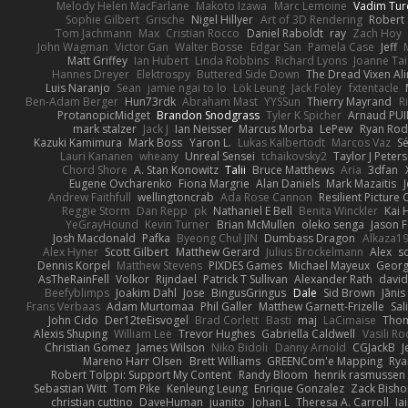
Melody Helen MacFarlane
Makoto Izawa
Marc Lemoine
Vadim Tur
Sophie Gilbert
Grische
Nigel Hillyer
Art of 3D Rendering
Robert
Tom Jachmann
Max
Cristian Rocco
Daniel Raboldt
ray
Zach Hoy
John Wagman
Victor Gan
Walter Bosse
Edgar San
Pamela Case
Jeff
Matt Griffey
Ian Hubert
Linda Robbins
Richard Lyons
Joanne Tai
Hannes Dreyer
Elektrospy
Buttered Side Down
The Dread Vixen Al
Luis Naranjo
Sean
jamie ngai to lo
Lök Leung
Jack Foley
fxtentacle
Ben-Adam Berger
Hun73rdk
Abraham Mast
YYSSun
Thierry Mayrand
R
ProtanopicMidget
Brandon Snodgrass
Tyler K Spicher
Arnaud PU
mark stalzer
Jack J
Ian Neisser
Marcus Morba
LePew
Ryan Rod
Kazuki Kamimura
Mark Boss
Yaron L.
Lukas Kalbertodt
Marcos Vaz
Sé
Lauri Kananen
wheany
Unreal Sensei
tchaikovsky2
Taylor J Peters
Chord Shore
A. Stan Konowitz
Talii
Bruce Matthews
Aria
3dfan
Eugene Ovcharenko
Fiona Margrie
Alan Daniels
Mark Mazaitis
J
Andrew Faithfull
wellingtoncrab
Ada Rose Cannon
Resilient Pictur
Reggie Storm
Dan Repp
pk
Nathaniel E Bell
Benita Winckler
Kai 
YeGrayHound
Kevin Turner
Brian McMullen
oleko senga
Jason 
Josh Macdonald
Pafka
Byeong Chul JIN
Dumbass Dragon
Alkaza1
Alex Hyner
Scott Gilbert
Matthew Gerard
Julius Brockelmann
Alex
so
Dennis Korpel
Matthew Stevens
PIXDES Games
Michael Mayeux
Georg
AsTheRainFell
Volkor
Rijndael
Patrick T Sullivan
Alexander Rath
davi
Beefyblimps
Joakim Dahl
Jose
BingusGringus
Dale
Sid Brown
Jānis
Frans Verbaas
Adam Murtomaa
Phil Galler
Matthew Garnett-Frizelle
Sal
John Cido
Der12teEisvogel
Brad Corlett
Basti
maj
LaCimaise
Thom
Alexis Shuping
William Lee
Trevor Hughes
Gabriella Caldwell
Vasili R
Christian Gomez
James Wilson
Niko Bidoli
Danny Arnold
CGJackB
J
Mareno Harr Olsen
Brett Williams
GREENCom'e Mapping
Rya
Robert Tolppi: Support My Content
Randy Bloom
henrik rasmussen
Sebastian Witt
Tom Pike
Kenleung Leung
Enrique Gonzalez
Zack Bish
christian cuttino
DaveHuman
juanito
Johan L
Theresa A. Carroll
Ia