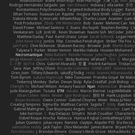
AnuRobinson
Shane Smith-Rojo
Evan Harridge
大海 久我
lilith
Jo
Rodrigo Hernández Salgado
Jan
Sari Schwarz
Indiana J
ella larkin
基德
Konstantinos Polychroniadis
Targeted Individual Body Logger
Rand
Ethan Tomaso
huaxuan Lei
Raptite
mogura
Nick Smith
AMcCarroll
h
Dakota Wreski
n_morcatti
killswitchkay
Charles Louie
Avaister
Liam 
Post Production
Zbob
VW Winterstein
Bob
Xavier
Mehmet Can
Ni
David Power
Michael Santoro
C. Evans
thu huynh
Stephen Bentley
I_
Venkataram
LLB
Josh W.
Kevin Showman
Naomi Soh
McCoder
John 
Matthew Daday
Paul
Kamil Uriasz
Lirian
Sarah Schrock
Logan Hert
John Kevin Ong
JonDo
Filip
Cornellus Pendrahgon
Striker The Fox
L
JamTarts
Clive McKenzie
Shabeen Barzey - Browne
Josh
Martin Bailey
Talyana S
Parker
Mister Venom
Markku Hakala
Hussien Mohamed
Necromantique
Nikki Balsem
Render House
John Hughes
James Go
Jorge Manuel Cappello Barreto
Sticky Buttons
iiiFahad7
재우 김
Morgsl
仁 小野
kb714
Chris
Gabriel Alvarado
哲 董
Fredrik Karlsson
Tristan L
Sara
Alan
Jeffrey Olson
Riccardo Colombo
OHNE LIMIT
Gionea Alex
Oreo_tism
Tiffany Edwards
iaksdfg fodkg
ressii
Ioannis Athanasiadis
Tom Byrom
Łukasz Majorczyk
Niko Tuononen
Pranshu Goyal
Mr Malo
Tinkering Monkey
Stefan
Devan Stolp
Rylai Crestfall
Josh Bishop
xu
ChengXi Yu
Michael Wilson
Amaury Faucon
Njan
Adenta Dar
Brandon 
Jude Matanguihan
Tezuka
ETM
daraku
Marcin Biernat
LegoMilkMalik
Ethan Cohen
Metix
Winter
Igor Rodriguez
朋弥 林
Hank Logsdon
Bojan Kostovic
Owen Connor
Gabriel Chvyrev
Wixer
Wasu Ju'Nior
Creating Simpires
Sigma Eta
Matthias Carrick
Sagida T
Eddy
Raik Rem
Gabriel Malmgren
Dan Bojorquez Angulo
Williem McWhorter
Liam T
luke harrison
C
Ray Delapaz
Dmytro
Noah Couallier
Character3
Osbiel Roque Arocha
Rebecca
Humza R Iqbal CombatNinja1269
l
Julian Quintero
julian reyes
Nareon
claytpn
Alquiler PS5
Era Rerza
vamsidhar reddy
Jack Taylor
Olov Melander
James Barrie
Bryant Pric
forrobloxdev
J. Brendan Elmore
Octavia's Mesh Grove
MinhazMurks
F