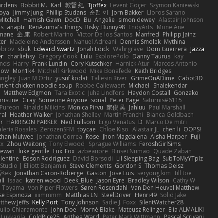
ardens
Bobbit M.
Karl
敦智 紀
Tjoffex
Levent Göçer
Szymon Kaniewski
joya
Jimmy Jung
Phillip Studans
준현 이
Jorn Bakker
Lloros Sarano
Mitchell
Hamish Gawn
DocD
Bu
Angelie
simon dewey
Alastair Johnson
ps
anaptr
RenAzuma's Things
Risky_Bunny98
EndyArts
Mone Ane
pmane
金 康
Robert Marino
Victor De los Santos
Manfred
Philipp Jainz
ter
Madeleine Andersson
Nahuel Adreani
Dennis Smolek
Mythina
ebrov
sbuk
Edward Swartz
Jonah Edick
Wahrgrave
Dom Guerrera
Jazza
er
charliehsy
Gregory Cook
Lulu
ExplorePolo
Danny Taurus
kay
nds
Harry
Frank Lundin
Cory Kutschker
Harnick Atur
Marcos Antonio
how
Mon1k4
Mitchell Kirkwood
Mike Bonafede
Keith Bridges
angley
Juan M Ortiz
yusuf kodat
Taliesin River
GrimeOnADime
Cabot3D
ntient chicken noodle soup
Robbe Callewaert
Michael
Shalekendar
Matthew Edgmon
Tara Exotic
Juha Lindfors
Haydon Costall
Gonzako
ristine
Gray
Someone Anyone
sonal
Peter Page
Saturnis#6115
Pureon
Rinalds Miļicins
Monica Pirvu
家俊 吴
Jahluu
Paul Marshall
ral
Heather Walker
Jonathan Shelley
Martín Franchi
Bianca Goldbach
r
HARRISON PARKER
Ned Fullsom
Ergo Venatus
D
Marco De mitri
aleria Rosales
ZerozenSFM
tbycae
Chloe Kiso
Alastair JL
chen li
OOPS!
than Mulwee
Jonathan Correa
Rose
Jhon Magdalena
Aisha Harper
Fuji
xx
Zhou Weitong
Tony Elwood
Sprague Williams
FeroshGirlSims
hewan
luke gentile
Lux_Fox
azbeaupre
Binsei Numao
Quade Zaban
lentine
Edson Rodriguez
Dávid Borsodi
Lil Sleeping Bag
SubToMyYTplz
Studio | Elliott Benjamin
Steve Clements
Gordon S
Thomas Deisz
ýšek
Jonathan Caron-Roberge
Gaston
Jose Luis
seryong kim
till toe
ll
Isaac
katren wood
Deek_Blue
Jason Eyre
Bradley Wilson
Cathy W
a Toyama
Von Piper Flowers
Søren Rosendahl
Van Den Heuvel Matthew
se Espinoza
iiiimmmm
Matthias LN
SteelDriver
Henri49
Solid Jake
tthew Jeffs
Kelly Port
Tony Johnson
Sadie J. Foxx
SilentWatcher28
iulio Chiaramonte
John Doe
Mornè Blake
Mateusz Relinger
Elia ALMALIKI
 Lukkarila
ColdRice25
Anthea Ward
Peter Mark Wittmann
Pascal Scrivani