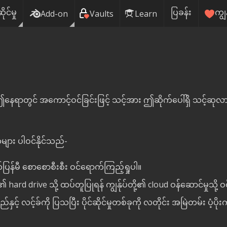
ဆိုင်မှု
ပြခန်း
ကျွ
Add-on
Vaults
Learn
ရာတွင် အကောင့်ဝင်ခြင်းဖြင့် သင့်အား ဤဆိုက်ပေါ်ရှိ သင့်ဆုလာဘ်
များ ပါဝင်နိုင်သည်-
ုတ်ပြန်မီ စောစောစီးစီး ဝင်ရောက်ကြည့်ရှုပါ။
သင်၏ hard drive သို့ ထပ်တူပြုရန် ကျွန်ုပ်တို့၏ cloud ဝန်ဆောင်မှုသို့
့် လင့်ခ်ကို ပြသပြီး ပိုင်ဆိုင်မှုတစ်ခုကို လတိုင်း အမြဲတမ်း ပံ့ပို