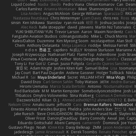
Liquid Cooled
Nadia
Skedo
Pedro Viana
Oleksii Komarov
Can
Desm
Carlos Ramírez
Arianna Montanari
Ikkeii
Shannonigans
Maggie Ray
Lisa Anders
Angus McAloon
George Willaman
Sparazza D
RKG m
Nastassia Reutskaya
Chris Wintermyer
Liam Davis
chris reis
Ross
sty
sinsin
Ken Ishikawa
Stanislav
ryan mrazik
峻辰 朱
Joshua Jacobs
Josep
Alec Keck
halle stoeppler
david
jstevens
Martín Niz Tutoriales
C
YUKI SHIBUTANI/ YUN
Trevor Larson
Aaron
Maxim Nordentz
Caio N
Fangzahn Aviation Studios
colinangusstudio
Mike L.
Chuck Morris
Mar
Kaleo/Dalton
Duzemine
Kim Myeong Soom
nicolaspetton
Alan Stoll
Chem
Anthony Delasanta
Minja Lojanica
roddye
Melissa Farrell
Stil
n d o n
思涵 王
captkiro
N-JELLY
Kristinn Sturluson
Marianne 
Joseph Krzywoszyja
Nathanaël Platz
FlameTop
AshenBone
Josh Stra
Илья Снопков
Alphaology
Arthur
Moto Designshop
Sandra
Classica
Tony Li
For Got U
Canun
Juuso Pohjola
Gerardo Quiros Sanchez
Sa
宣臣 紀
Adam Knight
Jeshire Kiten Katt
Samuel Bidne
Lisa
toomany
Jay Court
Bart Paul Dujardin
Anilene Gassner
Holger Tollbäck
Nikit
Michael R
Sai
Maya Enderland
Sxcret
WILLIAM HTAY
Misa Vlogs
Phil
Daviid Enzo
Carl-Simon Sahlin
Toby Watson
אלמוג
Andrei Barsan
Hiromi Uematsu
Marco Scala Bertolin
Antonio
NocturnalKestrel
Rod Barksdale
M M
Martin Kempster
Somebodyoncetoldme
Josh L
Thbatcos
Dmytro Volovnenko
Stina Walberg
Cosmas A Demetriou
Dazzworks3d
Kilian
D. J.
Ahmed.ashii092112 ahmed092112
E. Bell
Nekom Glew
Amako Izumi
jeffox09
Caro
Brennan Rafters
NewbieDot
Ernesto Alonso Paredes Burgos
Pheldra
John Anders Stav
현진 김
Nei
Jake Ruesch
Steve CHAUDANSON
Bhukya Hari Prasad Naik
Slaytex M
Oliver Frost
DancingDeadGuy
Barry Connolly
Aeval
Jon
Capt
Eduardo Gottschald
Abeni Campos
cameronfr
Dominick
Joe You
Gustavo Pliego
Noah
Юлія Кізі
Daisy Belknap
ZMM
Jason Anderson
Ch
jadedesign
Jamie Arseneault
K
Derek Toombs
Renato Pinochet
qra