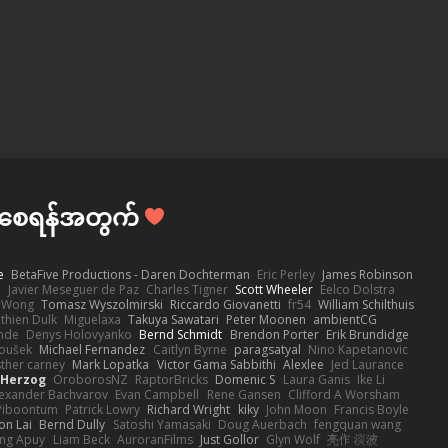
င်စေရန်အတွက်
e
BetaFive Productions - Daren Dochterman
Eric Perley
James Robinson
o
Javier Meseguer de Paz
Charles Tigner
Scott Wheeler
Eelco Dolstra
a Wong
Tomasz Wyszolmirski
Riccardo Giovanetti
fr54
William Schilthuis
thien Dulk
Miguelaxa
Takuya Sawatari
Peter Moonen
ambientCG
nde
Denys Holovyanko
Bernd Schmidt
Brendon Porter
Erik Brundidge
loušek
Michael Fernandez
Caitlyn Byrne
paragsatyal
Nino Kapetanovic
sther carney
Mark Lopatka
Victor Gama Sabbithi
Alexlee
Jed Laurance
 Herzog
OroborosNZ
RaptorBricks
Domenic S
Laura Ganis
Ike Li
exander Bachvarov
Evan Campbell
Rene Gansen
Clifford A Worsham
 Piboontum
Patrick Lowry
Richard Wright
kiky
John Moon
Francis Boyle
on Lai
Bernd Dully
Satoshi Yamasaki
Doug Auerbach
fengquan wang
ng Apuy
Liam Beck
AuroranFilms
Just Gollor
Glyn Wolf
亮作 淡波