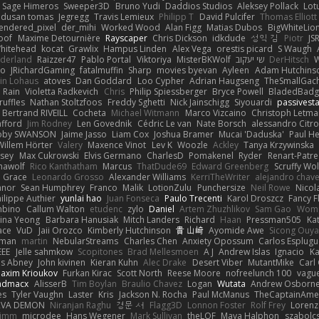
Sage Himeros
Sweeper3D
Bruno Yudi
Daddios Studios
Aleksey Pollack
Lot
dusan tomas
Jegregg
Travis Lemieux
Philipp T
David Pulcifer
Thomas Elliott
endered_pixel
der_mihi
Worked Wood
Alan Figg
Matias Dubos
BigWhiteLio
oof
Maxime Detournière
Rayscaper
Chris Dickson
idkdude
성익 김
Piotr
JS
hitehead
kocat
Grawlix
Hampus Linden
Alex Vega
orestis picard
S Waugh
aderland
Raizzer47
Pablo Portal
Viktoriya
MisterBKWolf
שי יעקוב
DerHitsch
W
vo
JRichardGaming
fatalmuffin
Sharp
movies byevan
Ayleen
Adam Hutchins
in Lohaus
atoves
Dan Goddard
Loo Cypher
Adrian Haugseng
TheSmallGac
Rain
Violetta Radkevich
Chris
Philip Spiessberger
Bryce Powell
BladedBadg
ruffles
Nathan Stoltzfoos
Freddy Sghetti
Nick Jainschigg
Siyouardi
passivest
Bertrand RIVEILL
Cocheta
Michael Witmann
Marco Vizcaino
Christoph Letma
afford
Jim Rodney
Len Govednik
Cédric Le van
Nate Borsch
alessandro Citro
oby SWANSON
Jaime Jasso
Liam Cox
Joshua Bramer
Mucai 'Daduska'
Paul H
Willem Hörter
Valery
Maxence Vinot
Lev K
Woozle
Ackley
Tanya Krzywinska
sey
Max Cukrowski
Elvis Germano
CharlesD
Pomakenel
Ryder
Renart-Patr
mawolf
Rico Kanthatham
Marcus
ThatDude69
Edward Greenberg
Scruffy Wol
 Grace
Leonardo Grosso
Alexander Williams
KerriTheWriter
alejandro chave
eanor
Sean Humphrey
Franco
Malik
LotionZulu
Punchersize
Neil Rowe
Nicol
ilippe Authier
yunlai hao
Juan Fonseca
Paulo Trecenti
Karol Droszcz
Fancy F
mbino
Callum Walton
etudenc
zylo
Daniel
Artem Zhuzhlikov
Sam Gao
Wom
ina Yeong
Barbara Hanusiak
Mitch Landers
Richard
Haan
Pressman505
Ka
ace
VuD
Jaii Orozco
Kimberly Hutchinson
貴 山崎
Ayomide Awe
Sicong Ouy
gman
martin
NebularStreams
Charles Chen
Anxiety Opossum
Carlos Esplugu
EEE
Jelle sahmkow
Scopitones
Brad Mellesmoen
A J
Andrew Islas
Ignacio
Ka
s Abney
John kivinen
Kieran Kuhn
Alec Drake
Desert Viber
MutantMike
Carl
axim Krioukov
Furkan Kirac
Scott North
Reese Moore
nofreelunch 100
vague
admacx
AlisserB
Tim Boylan
Braulio Chavez
Logan
Wutata
Andrew Osborn
es
Tyler Vaughn
Laster
Kris
Jackson N. Rocha
Paul McManus
TheCaptainAme
RVA DEMON
Niranjan Raghu
경문 서
Flagg3D
Lonnon Foster
Rolf Frey
Lorenz
rimm
microdee
Hans Wegener
Mark Sullivan
theLOF
Maya Halphon
szabolcs