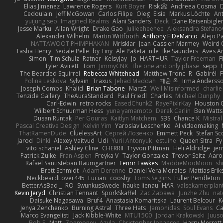
Elias Jimenez
Lawrence Rogers
Kurt Boyer
Risk 📀
Andreea Cosma
Cedoulain
Jeff McGowan
Carlos Filipe
Oleg
Elsie
Markus Löchte
An
yuijung seo
Imagined Realms
Alani Sanders
Deck
Dane Reisenbigle
Jesse Marku
Allan Wright
Drake Gao
Julileeheehee
Aleksandra Stefano
Alexander Wilhelm
Martin Wittfooth
Anthony F DeMarco
Alejo P
NATTAWOOT PHIMPHAKAN
MrIsklar
Jean-Cassien Marmey
Weird
Tasha Henry
Sedale Pelle
by Tiny
Ale Pašeta
nile
Ike Saunders
Aves A
Simon
Tim Schulz
Ratner
KelsyJay
Jo
HARTHUR
Taylor Freeman
F
Tyler Avirett
Tom
JimmyCNX
The one and only phase
sepp
The Bearded Squirrel
Rebecca Whitehead
Matthew Tronc
R
Gabirél
Polina Leskova
Sylvain
Traxus
Jehad Maddah
재윤 옥
Irma Anderss
Joseph Combs
Khalid
Brian Tabone
MarzZ
Well Misinformed
charlie
Tenzide Gallery
TheAuraStandard
Paul Friedl
Charles
Michael Dunphy
Carl-Edwin
retro rocks
EasedChunk2
RayePixlrKay
Houston 
Wilbert Schuurman Hess
yuna yamamoto
Derek Carlin
Ben Watts
Dusan Runtak
Per Gouras
Kaitlyn Matchem
SBS
Chance K
Mistral
Pascal Creative Design
Kelvin Yim
Yaroslav Leschenko
AI videomaking
ThatRamenDude
CluelessArt
Cергей Лозенко
Emmett Peck
Stefan Sc
Jarod
Dinki
Alexey Vaitvud
Udi
Yurii Antonyuk
estuine
Queen Sitra
Fy
vito schaniel
Ashley Cline
CHERRII
Tryvon Pittman
Heli Aldridge
jer
Patrick Zulke
Fran Aspen
Freyka V
Taylor Gonzalez
Trevor Seitz
Aaro
Rafael Santisteban Baumgartner
Fenrir Fawkes
MaddieMooMoon
sh
Brett Schmidt
Adam Derenne
Daniel Vera Morales
Mattias Eri
NeckbeardLover445
Lucian
cooshy
Toms Seglins
Fuller Pendleton
BetterAsBad _
RO
SwunkusSwede
hauke lienau
HAR
valsekamerplan
Kevin Jeryd
Christian Tennant
SporkSkaffel
Zac Zabawa
Junzhe Zhu
nat
Daisuke Nagasawa
Bruf4
Anastasia Komaritska
Laurent Belcour
K
Jenya Zenchenko
Burning Astral
Three Hats
Jamonidas
Soul Evans
Ca
Marco Evangelisti
Jack Kibble-White
MTU1500
Jordan Krakowski
Juuso
Bob F
Matt
Zoemoney
Azula
Christopher Johansen
Harry Merrett