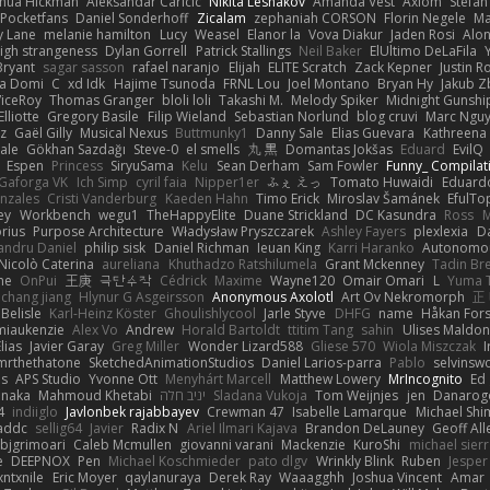
shua Hickman
Aleksandar Caricic
Nikita Leshakov
Amanda Vest
Axiom
Stefan
Pocketfans
Daniel Sonderhoff
Zicalam
zephaniah CORSON
Florin Negele
Ma
y Lane
melanie hamilton
Lucy
Weasel
Elanor la
Vova Diakur
Jaden Rosi
Alo
igh strangeness
Dylan Gorrell
Patrick Stallings
Neil Baker
ElUltimo DeLaFila
Bryant
sagar sasson
rafael naranjo
Elijah
ELITE Scratch
Zack Kepner
Justin 
ka Domi
C
xd Idk
Hajime Tsunoda
FRNL Lou
Joel Montano
Bryan Hy
Jakub Z
ViceRoy
Thomas Granger
bloli loli
Takashi M.
Melody Spiker
Midnight Gunshi
Elliotte
Gregory Basile
Filip Wieland
Sebastian Norlund
blog cruvi
Marc Ngu
z
Gaël Gilly
Musical Nexus
Buttmunky1
Danny Sale
Elias Guevara
Kathreena
ale
Gökhan Sazdağı
Steve-0
el smells
丸 黒
Domantas Jokšas
Eduard
EvilQ
Espen
Princess
SiryuSama
Kelu
Sean Derham
Sam Fowler
Funny_ Compilat
Gaforga VK
Ich Simp
cyril faia
Nipper1er
ふぇ えっ
Tomato Huwaidi
Eduard
nzales
Cristi Vanderburg
Kaeden Hahn
Timo Erick
Miroslav Šamánek
EfulTo
ey
Workbench
wegu1
TheHappyElite
Duane Strickland
DC Kasundra
Ross
M
orius
Purpose Architecture
Władysław Pryszczarek
Ashley Fayers
plexlexia
D
andru Daniel
philip sisk
Daniel Richman
Ieuan King
Karri Haranko
Autonomou
Nicolò Caterina
aureliana
Khuthadzo Ratshilumela
Grant Mckenney
Tadin Br
ne
OnPui
王庚
극단수작
Cédrick
Maxime
Wayne120
Omair Omari
L
Yuma 
chang jiang
Hlynur G Asgeirsson
Anonymous Axolotl
Art Ov Nekromorph
正
Belisle
Karl-Heinz Köster
Ghoulishlycool
Jarle Styve
DHFG
name
Håkan For
miaukenzie
Alex Vo
Andrew
Horald Bartoldt
ttitim Tang
sahin
Ulises Maldo
Elias
Javier Garay
Greg Miller
Wonder Lizard588
Gliese 570
Wiola Miszczak
I
mrthethatone
SketchedAnimationStudios
Daniel Larios-parra
Pablo
selvinsw
us
APS Studio
Yvonne Ott
Menyhárt Marcell
Matthew Lowery
MrIncognito
Ed
anaka
Mahmoud Khetabi
יניב חלה
Sladana Vukoja
Tom Weijnjes
jen
Danarog
4
indiiglo
Javlonbek rajabbayev
Crewman 47
Isabelle Lamarque
Michael Shi
addc
sellig64
Javier
Radix N
Ariel Ilmari Kajava
Brandon DeLauney
Geoff All
bjgrimoari
Caleb Mcmullen
giovanni varani
Mackenzie
KuroShi
michael sierr
e
DEEPNOX
Pen
Michael Koschmieder
pato dlgv
Wrinkly Blink
Ruben
Jesper 
xntxnile
Eric Moyer
qaylanuraya
Derek Ray
Waaagghh
Joshua Vincent
Amar