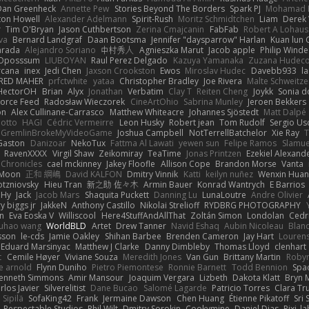
Dan Greenheck
Annette Pew
Stories Beyond The Borders
Spark PJ
Mohamad 
ton Howell
Alexander Adelmann
Spirit-Rush
Moritz Schmidtchen
Liam
Derek
r
Tim O'Bryan
Jason Cuthbertson
Zerina Cmajcanin
FabFab
Robert A Lohaus
va
Bernard Landgraf
Daan Bootsma
Jennifer "daysparrow" Harlan
Kuan lun 
arada
Alejandro Soriano
中村秀人
Agnieszka Marut
Jacob apple
Philip Winde
 Oposssum
LIUBOYAN
Raul Perez Delgado
Kazuya Yamanaka
Zuzana Hudec
rcana
inex
Jedi Chen
Jaxson Crookston
Ewos
Miroslav Hudec
Davebb933
l
RED MAHER
prfctwhite
yataa
Christopher Bradley
Joe Rivera
Malte Schweitze
HectorOH
Brian
Alyx
Jonathan
Verbatim
Clay T
Reiten Cheng
Joykk
Sonia d
Force Feed
Radosław Wieczorek
CineArtOhio
Sabrina Munley
Jeroen Bekkers
on
Alex Cullinane-Carrasco
Matthew Whiteacre
Johannes Sjöstedt
Matt Dalpé
 otto
HAGI
Cédric Vermeirre
Leon Husky
Robert jean
Tom Rudolf
Sergio Us
GremlinBrokeMyVideoGame
Joshua Campbell
NotTerrellBatchelor
Xie Ray
T
Gaston
Danizoar
NekoTux
Fattma Al Lawati
yewen sun
Felipe Ramos
Slamue
RavenXXXX
Virgil Shaw
Zeikomiray
TeaTime
Jonas Printzen
Ezekiel Alexand
 Chronicles
cael mckinney
Jakey Floofle
Allison Cope
Brandon Morse
Vanta
Moon
正和 綱嶋
David KALFON
Dmitry Vinnik
Katti
keilyn nuñez
Wenxin Hua
otzniovsky
Hieu Tran
新之助 佐々木
Armin Bauer
Konrad Wantrych
E Barrios
 Hy
Jack
Jacob Mars
Shaquita Puckett
Danning Lu
LunaLoutre
Andre Olivier
ry biggs jr
JakkeN
Anthony Castillo
Nikolai Strelioff
RYDBRG PHOTOGRAPHY
n
Eva Eoska V
Williscool
Here4StuffAndAllThat
Zoltán Simon
Londolan
Cedr
uhao wang
WorldBLD
Artet
Drew Tanner
Navid Eshaq
Aubin Nicoleau
Blan
ksson
le-cds
Jamie Oakley
Shihan Barbee
Brenden Cameron
Jay Hart
Lourens
Eduard Marsinyac
Matthew J Clarke
Danny Dimbleby
Thomas Lloyd
clenhart
t
Cemile Høyer
Viviane Souza
Meredith Jones
Van Gun
Brittany Martin
Roby
e arnold
Flynn Duniho
Pietro Piemontese
Ronnie Barnett
Todd Bennion
Spac
enneth Simmons
Amir Mansour
Joaquim Vergara
Lizbeth
Dakota Klatt
Bryn M
rlos Javier
Silverelitist
Dane Bucao
Salomé Lagarde
Patricio Torres
Clara Tr
 Sipilä
SofaKing42
Frank
Jermaine Dawson
Chen Huang
Étienne Pikatoff
Sri 
Respectable Studios
Phil Wilt
Dmitry Sorokin
Cookymine
Daniel Dias
Pixi_l