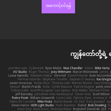
အကောင့်ဝင်ရန်
ကျွန်တော်တို့ရဲ့
Joni Mercado
S J Bennett
Ryan Wiebe
Max Chandler
Anton
Mike Verta
I/O Studio
Roger Thomas
Joey Wittmann
Marcin Wiśniewski
James
Lasse Kjønnås
Viduttam Katkar
chris huf
David Pekarek
Evan Seccomb
Herman Idzerda
Stephane Toraldo
Stephen D Swaney
Kai Grego
xavier moscoso
Vedat Afuzi
Thomas Lisle
Warren Moore
Zaq Schlang
Samuel
Martin Pražák
Sofia
Cyrille Maurice
Patrick Nugent
penti_mm
Tobias Gallé
SonOfPorcupine
Leo Santos
Rob Waller
Michael Porter
Jeff Barnaby
Johnathan Alan Vanderpool
Oliver Hotz
Scott Wilson
Pietro Ponti
William Unsworth
Lorie Loeb
Fabrice Zaini
Andrew_D
R
Fábio De Carvalho
Mike Festa
Martin Banak - Dr Zed
fred gissubel
Aye
Devin Harris
HDR Light Studio
Peter Baintner
Da5id
Bob Dowling
Da
Aeon Soul
Mark Krenz
Nicholas Rubin
Krzysztof Zwolinski
JG3
N