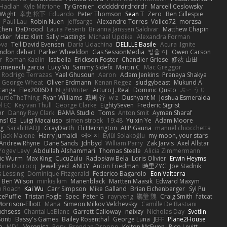
Hadlah
Kyle Mitrione
Ty Grenier
dddddrdrdrdrdr
Marcell Ceslowsky
 Wight
幸史 松下
Eduardo
Peter Thomson
Sean T
Zero
Ben Gillespie
Paul Lau
Robin Nuen
jeffsarge
Alexandro Torres
Volico72
morzsa
Chen
DaDrood
Laura Pesenti
Brianna Janssen Saldivar
Matthew Chapin
cker
Matz Klint
Sally Hastings
Michael Updike
Alexandra Forman
ova
Tell David Evensen
Daria Udachina
DELILLE Basile
Acura .Ignite
andon dehart
Parker Wheeldon
Gas SessionMedia
정율 이
Owen Carson
r
Roman Kaelin
Isabella
Erickson Foster
Chandler Griese
修汰 山田
omenech garcia
Lucy Vu
Sammy Sidefx
Martin C
Mac Greggor
Rodrigo Terrazas
Yael Ghusoun
Aaron
Adam Jenkins
Pranaya Shakya
George Wheat
Oliver Erdmann
Kenan Regez
sludgybeast
Mukund A
canga
Flex2006D !
NightWriter
Arturo J. Real
Dominic Qusto
ぶー うじ
urtleTheThing
Ryan Williams
政則 谷
w z
Dushyant M
Joshua Esmeralda
l EC
Key van Thull
George Clarke
EightySeven
Frederic Sigrist
er
Danny Ray Clark
BAMA Studio
Toms
Anton Smit
Ayman Sharaf
ns103
Luigi Macaluso
simen stroek
19:48
Yu xin Ye
Adam Moore
ng
Sarah BADJI
GrayDarth
Eli Herrington
ALP Gauna
manuel chiocchetta
Jack Malone
Harry Jumaidi
에이지
Eylül Solakoğlu
my moon, your stars
Andrew Rhyne
Dane Sands
Jdnbyd
William Parry
Zak Jarvis
Axel Allstar
Yogev Levy
Abdullah Alshammari
Thomas Steele
Alicia Zimmermann
ic Wurm
Max King
CucuZulu
Radosław Bela
Loris Olivier
Erwin Heyms
dine Ducrocq
JewelEyed
ANDY
Anton Friedman
時里ZYC
Joe Stadnik
 Lessing
Dominique Fitzgerald
Federico Bagarolo
Eon Valterra
Ben Wilson
minkis kim
Manenblack
Martten Maasik
Edward Maxym
n Roach
Kai Wu
Carr Simpson
Mike Galland
Brian Eichenberger
Syl Pu
ePuffle
Tristan Fogle
Spec
Peter G
rayryeng
鸝瑩 魏
Craig Smith
fatcat
orrison-Elliott
Mana
Simeon Milkov Velchevsky
Camille De Bastiani
uchsess
Chantal LeBlanc
Garrett Calloway
nøixzy
Nicholas Day
Svetlin
Sonti
Bassy's Games
Bailey Rosenthal
George Luna
JEFF
Plane2House
ab
MD1
Veronica
Rory
Brendan Droppo
Kelton McEwen
Rico Levitt