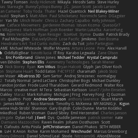
Tawny Tomsen
Andy Hickmott
Mikayla
Hiroshi Saito
Steve Hurley
ias
Stareagle
BunnyCyclops Bunny
J.C.
Jason Scott
Jacob Larson
lan Camerer
Toby Yoda
Thater
Hazel Quantock
Neil Blakey-Milner
ewald
Stephan S
Matt Allen
Paul Schicketanz
Norimichi Sano
DGagster
er
Yan Shi
Ulrich Woehr
Chris Li
Zachary Capalbo
Kelly Johnson
paw
Catface Meowmers
gardeninn thomas
Istvan Kozma
QuesoGr7
o Villagomez
Mark Hoffman
Josh Roenker
Martin Lukačka
AaronFung
lms
Rémi Verschelde
Ryan Reisiger
SizeKivit
Stymie
Dustin
Patrick Brady
Q
Paul Mcloughlin
DaLivelyGhost
Lose Pacific
Jimikimo
Ben Bosma
Hexdrake's Art
Ted Curtis
nullinc
Zach du Toit
John Partington
RAME
Michael Whiteside
Wolfer Moyens
Arturo Leone
Pete
Alex Harvill
b
OddlyBigBear
binotti lucia
IT Roy
Karabo Legwaila
Zane Olson
...
Eric Pontbriand
Glenn Jones
Michael Tedder
Krystal Camprubi
even Ekholm
Stephen Ellis
Aximmetry Technologies
Sarah Wiener
AD
Nick Storey
Ryan
Kim Vitkus
Bryan Halcott
Glyph
Jan Oliver Koch
on
Stéphane Huart
Todd Eaton
P4C1F15T
charamath
Jakob Stolz
en Visser
Albatross 3D
Sam Sartor
Andrej Striezenec
normalguy
62
Totally Normal
Jared LeClaire
Christopher Bogs
Michael Dunkley
randon Jordan
Frode Lund Tharaldsen
Gerard Redmond
Walter Rice
 Marcio
creative mart
M Tera
Sebastian Karlsson
Iaian7 / John Einselen
Oakley
Maraz
Mark Kohalmy
Michigan J Frog
Harvey Fong
CJ Guzman
Bais
qualtro
Piotr
Andrew Stevenson
anthony lawrence
Stuart Marsh
h
James Miller
z
Nico Marniok
Timothy G. McKenna
MY.NIGNIG Jr.
Kigon
oenne Hub-Strobl
Shannon
Gary English
Colin Dunne
Martin Koťátko
inkedfool
Ruben Vroman
David Sibley
Emil Herzenstiel
Charles Janson
plegate
Dylan Hall
J Ewell
Dys
Quddle Jameson
patrick siemer
nate
Damiano Mazzocchini
Raven Realm
Johann Oosthuizen
Scott
t
Clafoutis
Arttu Piisila
JeffChristiansen
Daniel Phakos
SETH WEBER
in
LvH
K Anon
Richie
Karim Mohamed
Weichnudel
Marcus Grennborg
thony Dilmore
Daniel Schmid Leal
Steele
Nitrosimi96
ANonEMoose