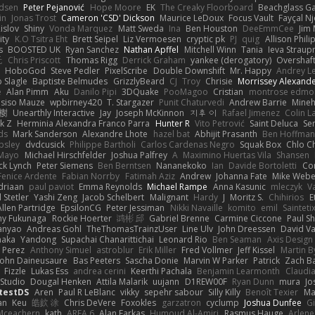
idsen
Peter Pejanović
Hope Moore
EK
The Creaky Floorboard
Beachglass G
in
Jonas Trost
Cameron 'CSD' Dickson
Maurice LeDoux
Focus Vault
Fayçal N
islov
Shiny
Vonda Marquez
Matt Sweda
Ina
Ben Houston
DeeEmmCee
Jim 
ity
K.O Tsitra Eht
Brett Seipel
Liz Vermoesen
cryptic pk
PJ
quig
Allison Phili
s
BOOSTED UK
Ryan Sanchez
Nathan Apffel
Mitchell Winn
Tania
Ieva Strau
无
Chris Priscott
Thomas Rigg
Derrick Graham
yankee (derogatory)
Overshaf
HoboGod
Steve Pedler
PixelScribe
Double Downshift
Mr. Happy
Andrey L
 Slagle
Baptiste Belmudes
GrizzlyBeard
CJ
Troy
Chrisie
Morrissey Alexand
e
Alan Pimm
Aku
Danilo Pipi
3DQuake
PooMagoo
Cristian
montrose edmo
usiso Mauze
wpbirney420
T. Stargazer
Punit Chaturvedi
Andrew Barrie
Mine
榕樹
Unearthly Interactive
Jay
Joseph McKinnon
지후 이
Rafael Jimenez
Colin L
k Z
Herminia Alexandra Franco Parra
Hunter R
Vito Petrović
Saint Deluca
Se
ds
Mark Sanderson
Alexandre Lhote
hazel bat
Abhijit Prasanth
Ben Hoffman
psley
dvdcusick
Philippe Bartholi
Carlos Cardenas Negro
Squak Box
Chlo Ch
Mayo
Michael Hirschfelder
Joshua Palfrey
A
Maximino Huertas Vila
Shansen
ck Lynch
Peter Siemens
Ben Berntsen
Nananekoko
Ian
Davide Bortoletti
Co
Fenice Ardente
Fabian Norrby
Fatimah Aziz
Andrew
Johanna Fate
Mike Webe
driaan
paul paviot
Emma Reynolds
Michael Rampe
Anna Kasunic
mleczyk
V
 Stetler
Yashi Zeng
Jacob Schelbert
Malignant
Hardy
J
Moritz S.
Chihirios
E
Allen Partridge
EpsilonCG
Peter Jessiman
Nikki Navaille
komito
emil
Sainteti
my Fukunaga
Rockie Hoerter
鸿彬 邱
Gabriel Brenne
Carmine Ciccone
Paul S
anyao
Andreas Gohl
TheThomasTrainzUser
Line Ulv
John Dreessen
David Va
naka
Yandong
Supachai Chanarittichai
Leonard Rio
Ben Seaman
Axis Design 
 Perez
Anthony Simuel
astroblur
Erik Miller
Fred Vollmer
Jeff Kissel
Martin B
John Daineusaure
Bas Peeters
Sascha Donie
Marvin W Parker
Patrick
Zach Ba
Fizzle
Lukas Ess
andrea cerini
Keerthi Pachala
Benjamin Learmonth
Claudi
 Studio
Dougal Henken
Attila Malarik
uujann
D1REW00F
Ryan Dunn
mura
Jo
testDS
Aren
Paul R LeBlanc
vikky
sepehr sabour
Silly Killy
Benoît Texier
Ma
an
Keu
皓欽 涂
Chris DeVere
Foxokles
garzatron
cyclump
Joshua Dunfee
G
Mceachern
kath
AREA 6
Alan Farkas
Humoud Al-Amiri
Rasmus Hauge
Arlene