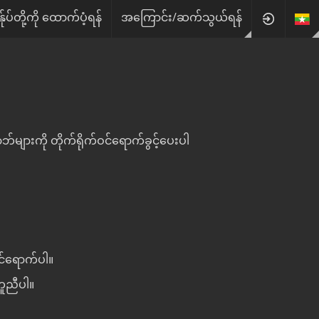
န်ုပ်တို့ကို ထောက်ပံ့ရန်
အကြောင်း/ဆက်သွယ်ရန်
များကို တိုက်ရိုက်ဝင်ရောက်ခွင့်ပေးပါ
 ဝင်ရောက်ပါ။
းကူညီပါ။