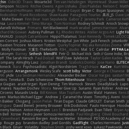
chin
Odin3D
Travis
Moiarte3d
Tim van Helsdingen
WyrmHead
Shawn Miller
 Simpson
Nizzero
Ritchie Owens
Agon Ushaku
Zisis Psalidas
Nelson C
Matth
Bernhard Hoffmann
Will Hattingh
Perard-Gayot
Bryan C
Bojan Spasojevic
A
Modicolitor
Frank Riccobono
Shaw Kaake
Panagiotis Tourlas
果冻_JS
Dave Li
Mahe Dewan
Finn Bear
Ivan Sepulveda
Gabor Z
Jeremy Park
Cameron Keff
insa
Laura Kimmel
Timo Muraja
Tom Norman
Rodney Schmidt
Arioch Snow
Marielli Vichique
Primaris
Kirt Blackwood
mark wrabel
James Harrison
Alvar
ichard McGowan
Aubrey Pullman
R.J. Rhodes Writes
Atelier Argos Art
Light Fi
IRAVAUD
Joseph Catrambone
HippoThalamus
Sean Kennedy
Tomek LECOC
en-Corrent
Joshua Albers
Kristen Westphal
Jon White
Jack Fenech
Jotunkottr
bastien Tricoire
Masanori Tottori
QuirkyTopHat
ReJ aka Renaldas Zioma
VF
Molly Footman
大重生-TheRebirth
RSH__studio
Mat
S C
Cailrdar
PYTHA La
Xatonym
Barney
Sethesh
blendFX
Petr O
Michael Vick
Seth // Gone Indie, Bro
eff
The Sarah Hirsch
Paul Dolzall
Wolf Daw
kyleboze
Taylor Galen Kadee
St
e Company
Almighty Laxz
Jonathan Brandt
Szabolcs Dombi
Jose Nario
ELITEC
Honeck
Íkara
Psychosadistic
Algot Nordström
Trag1cHaze
KaiCee
Kurt Wils
Ferguson
Arrangemonk
Wesley Scafe
scott bilby
Victor
George e Chianese
B
996
jAde
Lea Seidman Hernandez
Alexander Becker
Oscar Vargas
sastun19
tiris
Teneka B.
Dale Schwiesow
Thom Rittenhouse
Marcin Ignac
Martinotti
B
e Giagias
arash tirgari
Ryan Dening
Tim Warnock
Steven
Deadlyblack
Lupo
d mares
Nayden Dochev
Moira
Never Give Up
Sunamii
Ryan Rohrer
Andrew 
 Circenis
Masashi Ueda
Bill Kinnon
Max Topham
Austin Walzl
Hannes
Rens 
iven
Markus Michael Egger
Andrew
J
Caramel the Vixen
Timothy J. Aveni
Mot
 Bakker
Chogang
Jason Pielak
Tiran Dagan
Claude GIROLET
Darian Smith
J
odriguez
David Beneš
Jeremy Brouwer
Erik Dodolović
Paulo Henrique
Hoodw
eremy Nelson
Anton Heymann
Leo S
Brendon Padjasek
Evan Tillett
Bryan Ap
n Bell
Xcrow
Pedro Javier Somoza Hernando
Paul Klingberg
Olivié Bouchard
Greenheart
Ransom Bergen
Andreas Wetter
Edomod
PD100 Academy of Ar
op
Rouge guy
brandon dudley
Joel Gordils
GadFlight
Charles Herrmann
Just
in Black
Einarr
Volatility
Stephen Smith
joshy west xoxo
Łukasz Pawłowski
An