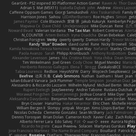
GearGrit - PS2 inspired 3D Platformer Action Game!
Raven Ai
Thor Dav
Adrian S
Mat (M5X11)
Izabella Dębek
john
Andrew
Alexis Lazoot
Caffeine Oppsum Games
Giorgi Samukashvili
Alex Tsiskarishvili
Family R
Harrison Jones
Saihou
LEDAfterBurners
Roe Hughes
Simon
getz
James Paynter
Cole Blazevich
家維 張
Jakub Kukuryk
Kemberlyn Pegu
Марина Ск
Dave Child
UncleJesseppe
Mike Duncan
Rene
名氏 
Noward Beast
Valerian Vardania
The Taxi Man
Robert Contreras
Azerta
N_COUNTER
Artem Beitsch
Iryna Osadcha
Diran Bebekian
Caleb
Christian Forsgren
Venky
qwerty qwerty
Damon Hardy
Trevor McGe
Randy "Blue" Bowden
david curiel
Rune
Nicky Brownell
Sib
Kamila Novakova Tereza Nemcova
Wogan May
NefaroX
Stanley Chen
Paola Avanzo
Sarah
Philipp Krombusch
Anthony Rosbottom
Dani
Alexander Levenson
James
Ma. Cristina Risoli
Yota chiba
Dean Simon
Tim Winkelmann
Joel Green
Cody Chow
Miguel Mendez
Mario E
Heriberto Reinoso Gallegos
Elena T
Strogg
DaskalosBCE
Maniac
Tabia Lourenco
Redlion
HeyoNSFW
Darry
Wojciech Świątkiewicz
Ja
Beefree
治英 矢島
Caleb Simmons
Nathan
baitham i
Maet
Jean
Iulian-Eduard Varvara
Jack Plummer
Temple Simpson
Jonathan Diaz
Ja
Alessandro & Riccardo Lazzarin
Wilhelm Nylund
Michael Bertin
Michael
Rupert Eveleigh
JaaySweeney
Andrei Tabone
Ruslana Dutchak
Worawut Pongchen
Daniel Jennings
Joshua Conard
Mike Dyer
Jere
Aleksandra Davydenko
Benjamin Newman
Kumatora
Liam Jordan
Mas
Bryn Couser
HanaYou
Hakar Kerarmor
Elric Chen
Michelle Hiro
William Bergen II
Slompy
yotpak
Morgan
Ximo Llopis Barber
Piero
Nicolas Ocheda
Clemente Gonzalez
Sean McSharry
Jack Palmstrom
Dennis Torosyan
Brian Dolan
Cameron Koch
Xavier Caliz
Zach Robyn
Alberto Ferrer Lara
Edo Salvej
Pzit
✧ 𝔪𝔞𝔯𝔦 ✧
eeee
Aurora Nights
Ricardo Negrete
Саша Ячмень
Solacen
Martynas Gurskas
Play
Jose Francisco Martinez
The Name Brand Company
Bouillard
Patrick Ry
JC
uiiunan
Rongina
DigiTaco
Thierwaechter
Francois Gandon
Aaron 