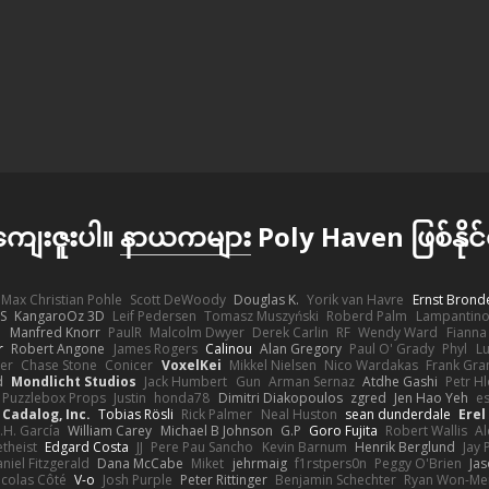
 ကျေးဇူးပါ။
နာယကများ
Poly Haven ဖြစ်နို
Max Christian Pohle
Scott DeWoody
Douglas K.
Yorik van Havre
Ernst Brond
JS
KangaroOz 3D
Leif Pedersen
Tomasz Muszyński
Roberd Palm
Lampantin
e
Manfred Knorr
PaulR
Malcolm Dwyer
Derek Carlin
RF
Wendy Ward
Fiann
r
Robert Angone
James Rogers
Calinou
Alan Gregory
Paul O' Grady
Phyl
Lu
er
Chase Stone
Conicer
VoxelKei
Mikkel Nielsen
Nico Wardakas
Frank Gra
d
Mondlicht Studios
Jack Humbert
Gun
Arman Sernaz
Atdhe Gashi
Petr H
Puzzlebox Props
Justin
honda78
Dimitri Diakopoulos
zgred
Jen Hao Yeh
e
Cadalog, Inc.
Tobias Rösli
Rick Palmer
Neal Huston
sean dunderdale
Erel
.H. García
William Carey
Michael B Johnson
G.P
Goro Fujita
Robert Wallis
Al
theist
Edgard Costa
JJ
Pere Pau Sancho
Kevin Barnum
Henrik Berglund
Jay
niel Fitzgerald
Dana McCabe
Miket
jehrmaig
f1rstpers0n
Peggy O'Brien
Jas
icolas Côté
V-o
Josh Purple
Peter Rittinger
Benjamin Schechter
Ryan Won-Me