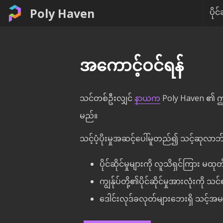
Poly Haven
ပိုင်
အကောင့်ဝင်ရန်
သင်တစ်ဦးလျှင်
နာယက
Poly Haven ၏ ဤနေ
မည်။
သင့်ပံ့ပိုးမှုအဆင့်ပေါ်မူတည်၍ သင့်ဆုလာဘ်
ပိုင်ဆိုင်မှုများကို လူသိရှင်ကြား မထ
ကျွန်ုပ်တို့၏ပိုင်ဆိုင်မှုအားလုံးကို 
ဒေါင်းလုဒ်ခလုတ်များဘေးရှိ သင့်အမည်နှင