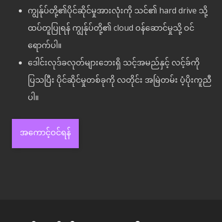
ကျွန်ုပ်တို့၏ပိုင်ဆိုင်မှုအားလုံးကို သင်၏ hard drive သို့
ထပ်တူပြုရန် ကျွန်ုပ်တို့၏ cloud ဝန်ဆောင်မှုသို့ ဝင်
ရောက်ပါ။
ဒေါင်းလုဒ်ခလုတ်များဘေးရှိ သင့်အမည်နှင့် လင့်ခ်ကို
ပြသပြီး ပိုင်ဆိုင်မှုတစ်ခုကို လတိုင်း အမြဲတမ်း ပံ့ပိုးကူညီ
ပါ။
အကောင့်ဝင်ရန်