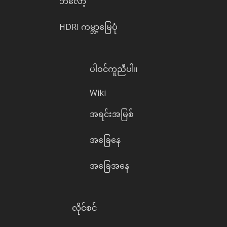
ဘလော့
HDRI ကမ္ဘာ့မြေပုံ
ပါဝင်ကူညီပါ။
Wiki
အရင်းအမြစ်
အခြေနေ
အခြေအနေ
လိုင်စင်