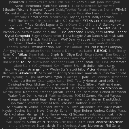
Jotunkottr
Hexdrake's Art
Ted Curtis
nullinc
Zach du Toit
John Partington
Kazuki Kamimura
Mark Boss
Yaron L.
Lukas Kalbertodt
Marcos Vaz
Sébastien Tricoire
Masanori Tottori
QuirkyTopHat
ReJ aka Renaldas Zioma
VFRAME
Michael Whiteside
Wolfer Moyens
Arturo Leone
Pete
Alex Harvill
Lauri Kananen
wheany
Unreal Sensei
tchaikovsky2
Taylor J Peters
Molly Footman
大重生-TheRebirth
RSH__studio
Mat
S C
Cailrdar
PYTHA Lab
OddlyBigBear
binotti lucia
IT Roy
Karabo Legwaila
Zane Olson
Chord Shore
A. Stan Konowitz
Talii
Bruce Matthews
Aria
3dfan
Xatonym
Barney
Sethesh
blendFX
Petr O
Michael Vick
Seth // Gone Indie, Bro...
Eric Pontbriand
Glenn Jones
Michael Tedder
Krystal Camprubi
Eugene Ovcharenko
Fiona Margrie
Alan Daniels
Mark Mazaitis
Jeff
The Sarah Hirsch
Paul Dolzall
Wolf Daw
kyleboze
Taylor Galen Kadee
Steven Ekholm
Stephen Ellis
Aximmetry Technologies
Sarah Wiener
Andrew Faithfull
wellingtoncrab
Ada Rose Cannon
Resilient Picture Company
Almighty Laxz
Jonathan Brandt
Szabolcs Dombi
Jose Nario
ELITECAD
Nick Storey
Ryan
Kim Vitkus
Bryan Halcott
Glyph
Jan Oliver Koch
Reggie Storm
Dan Repp
pk
Nathaniel E Bell
Benita Winckler
Kai Honeck
Íkara
Psychosadistic
Algot Nordström
Trag1cHaze
KaiCee
Kurt Wilson
Stéphane Huart
Todd Eaton
P4C1F15T
charamath
Jakob Stolz
YeGrayHound
Kevin Turner
Brian McMullen
oleko senga
Jason Ferguson
Arrangemonk
Wesley Scafe
scott bilby
Victor
George e Chianese
Ben Visser
Albatross 3D
Sam Sartor
Andrej Striezenec
normalguy
Josh Macdonald
Pafka
Byeong Chul JIN
Dumbass Dragon
Alkaza1996
jAde
Lea Seidman Hernandez
Alexander Becker
Oscar Vargas
sastun1962
Totally Normal
Jared LeClaire
Christopher Bogs
Michael Dunkley
Alex Hyner
Scott Gilbert
Matthew Gerard
Julius Brockelmann
Alex
sotiris
Teneka B.
Dale Schwiesow
Thom Rittenhouse
Marcin Ignac
Martinotti
Brandon Jordan
Frode Lund Tharaldsen
Gerard Redmond
Walter Rice
Dennis Korpel
Matthew Stevens
PIXDES Games
Michael Mayeux
George Giagias
arash tirgari
Ryan Dening
Tim Warnock
Steven
Deadlyblack
Lupo Marcio
creative mart
M Tera
Sebastian Karlsson
Iaian7 / John Einselen
AsTheRainFell
Volkor
Rijndael
Patrick T Sullivan
Alexander Rath
david mares
Nayden Dochev
Moira
Never Give Up
Sunamii
Ryan Rohrer
Andrew Oakley
Maraz
Mark Kohalmy
Michigan J Frog
Harvey Fong
CJ Guzman
Beefyblimps
Joakim Dahl
Jose
BingusGringus
Dale
Sid Brown
Jānis Circenis
Masashi Ueda
Bill Kinnon
Max Topham
Austin Walzl
Hannes
Rens Bais
qualtro
Piotr
Andrew Stevenson
anthony lawrence
Stuart Marsh
Frans Verbaas
Adam Murtomaa
Phil Galler