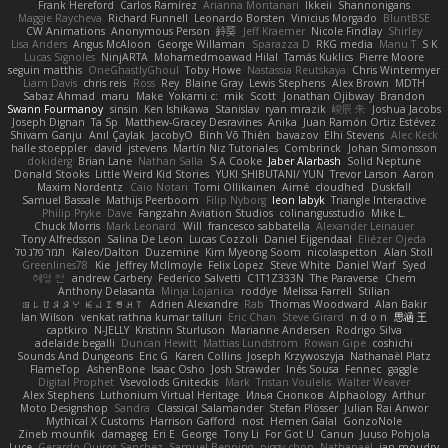
Frank Hereford
Carlos Ramírez
Arianna Montanari
Ikkeii
Shannonigans
Maggie Raycheva
Richard Funnell
Leonardo Borsten
Vinicius Morgado
BluntBSE
CW Animations
Anonymous Person
鈴葵
Jeff Kraemer
Nicole Findlay
Shirley
Lisa Anders
Angus McAloon
George Willaman
Sparazza D
RKG media
Manu T
S K
Lucas Signoles
NinjARTA
Mohamedmoawad Hilal
Tamás Kuklics
Pierre Moore
seguin matthis
OneGhastlyGhoul
Toby Howe
Nastassia Reutskaya
Chris Wintermyer
Liam Davis
chris reis
Ross
Rey
Blaine Gray
Lewis Stephens
Alex Brown
MDTH
Sabaz Ahmad
maru
Make
Yokami c:
mik
Scott
Jonathan Ojibway
Brandon
Swann Fourmanoy
sinsin
Ken Ishikawa
Stanislav
ryan mrazik
峻辰 朱
Joshua Jacobs
Joseph Dignan
Ta Sp
Matthew-Gracey Desravines
Anika
Juan Ramón Ortiz Estévez
Shivam Ganju
Anıl Çaylak
JacobyO
Bình Võ Thiên
bavazov
Elhi Stevens
Alec Keck
halle stoeppler
david
jstevens
Martín Niz Tutoriales
Combrinck
Johan Simonsson
dokiderg
Brian Lane
Nathan Salla
S A Cooke
Jaber Alarbash
Solid Neptune
Donald Stooks
Little Weird Kid Stories
YUKI SHIBUTANI/ YUN
Trevor Larson
Aaron
Maxim Nordentz
Caio Notari
Tomi Ollikainen
Aimé
cloudhed
Duskfall
Samuel Bassale
Mathijs Peerboom
Filip Nyborg
leon labyk
Triangle Interactive
Philip Pryke
Dave
Fangzahn Aviation Studios
colinangusstudio
Mike L.
Chuck Morris
Mark Leonard
Will
francesco sabbatella
Alexander Leinauer
Tony Alfredsson
Salina De Leon
Lucas Cozzoli
Daniel Eijgendaal
Eliézer Ojeda
תמר פלג טל
Kaleo/Dalton
Duzemine
Kim Myeong Soom
nicolaspetton
Alan Stoll
Greenlines78
Kie
Jeffrey McIlmoyle
Felix Lopez
Steve White
Daniel Warf
Syed
혜영 전
andrew Carbery
Federico Salvetti
C1T1Z333N
The Paraverse
Chem
Anthony Delasanta
Minja Lojanica
roddye
Melissa Farrell
Stilian
ꌃ꒒ꀎꋪꋪꌩ ꀘꈤꀤꁅꃅ꓄
Adrien Alexandre
Rab
Thomas Woodward
Alan Bakir
Ian Wilson
venkat rathna kumar talluri
Eric Chan
Steve Girard
n d o n
思涵 王
captkiro
N-JELLY
Kristinn Sturluson
Marianne Andersen
Rodrigo Silva
adelaide begalli
Duncan Hewitt
Mattias Lundstrom
Rowan Gipe
coshichi
Sounds And Dungeons
Eric G
Karen Collins
Joseph Krzywoszyja
Nathanaël Platz
FlameTop
AshenBone
Isaac Osho
Josh Strawder
Inês Sousa
Fennec
gaggle
Digital Prophet
Vsevolods Gniteckis
Mark
Tristan Voulelis
Walter Weaver
Alex Stephens
Luthonium Virtual Heritage
Илья Снопков
Alphaology
Arthur
Moto Designshop
Sandra
Classical Salamander
Stefan Plösser
Julian Rai Anwor
Mythical X Customs
Harrison Gafford
nost
Hemen Galal
GonzoNole
Zineb mounfik
damageg
Eri E
George
Tony Li
For Got U
Canun
Juuso Pohjola
Luce
Gerardo Quiros Sanchez
Samuel Benning
piggy chop
Nathanaël
jan moudry