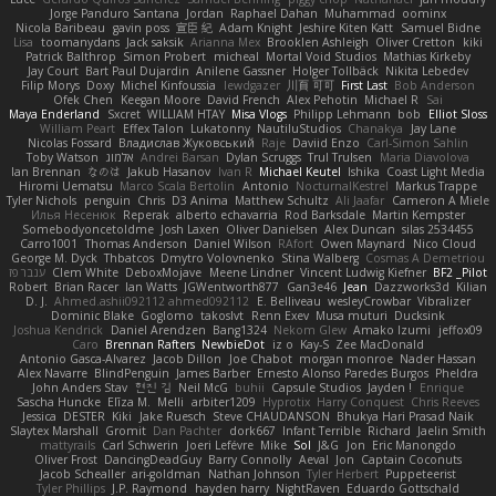
Jorge Panduro Santana
Jordan
Raphael Dahan
Muhammad
oominx
Nicola Baribeau
gavin poss
宣臣 紀
Adam Knight
Jeshire Kiten Katt
Samuel Bidne
Lisa
toomanydans
Jack saksik
Arianna Mex
Brooklen Ashleigh
Oliver Cretton
kiki
Patrick Balthrop
Simon Probert
micheal
Mortal Void Studios
Mathias Kirkeby
Jay Court
Bart Paul Dujardin
Anilene Gassner
Holger Tollbäck
Nikita Lebedev
Filip Morys
Doxy
Michel Kinfoussia
lewdgazer
川頁 可可
First Last
Bob Anderson
Ofek Chen
Keegan Moore
David French
Alex Pehotin
Michael R
Sai
Maya Enderland
Sxcret
WILLIAM HTAY
Misa Vlogs
Philipp Lehmann
bob
Elliot Sloss
William Peart
Effex Talon
Lukatonny
NautiluStudios
Chanakya
Jay Lane
Nicolas Fossard
Владислав Жуковський
Raje
Daviid Enzo
Carl-Simon Sahlin
Toby Watson
אלמוג
Andrei Barsan
Dylan Scruggs
Trul Trulsen
Maria Diavolova
Ian Brennan
なのは
Jakub Hasanov
Ivan R
Michael Keutel
Ishika
Coast Light Media
Hiromi Uematsu
Marco Scala Bertolin
Antonio
NocturnalKestrel
Markus Trappe
Tyler Nichols
penguin
Chris
D3 Anima
Matthew Schultz
Ali Jaafar
Cameron A Miele
Илья Несенюк
Reperak
alberto echavarria
Rod Barksdale
Martin Kempster
Somebodyoncetoldme
Josh Laxen
Oliver Danielsen
Alex Duncan
silas 2534455
Carro1001
Thomas Anderson
Daniel Wilson
RAfort
Owen Maynard
Nico Cloud
George M. Dyck
Thbatcos
Dmytro Volovnenko
Stina Walberg
Cosmas A Demetriou
ענבר פז
Clem White
DeboxMojave
Meene Lindner
Vincent Ludwig Kiefner
BF2 _Pilot
Robert
Brian Racer
Ian Watts
JGWentworth877
Gan3e46
Jean
Dazzworks3d
Kilian
D. J.
Ahmed.ashii092112 ahmed092112
E. Belliveau
wesleyCrowbar
Vibralizer
Dominic Blake
Goglomo
takoslvt
Renn Exev
Musa muturi
Ducksink
Joshua Kendrick
Daniel Arendzen
Bang1324
Nekom Glew
Amako Izumi
jeffox09
Caro
Brennan Rafters
NewbieDot
iz o
Kay-S
Zee MacDonald
Antonio Gasca-Alvarez
Jacob Dillon
Joe Chabot
morgan monroe
Nader Hassan
Alex Navarre
BlindPenguin
James Barber
Ernesto Alonso Paredes Burgos
Pheldra
John Anders Stav
현진 김
Neil McG
buhii
Capsule Studios
Jayden !
Enrique
Sascha Huncke
Elīza M.
Melli
arbiter1209
Hyprotix
Harry Conquest
Chris Reeves
Jessica
DESTER
Kiki
Jake Ruesch
Steve CHAUDANSON
Bhukya Hari Prasad Naik
Slaytex Marshall
Gromit
Dan Pachter
dork667
Infant Terrible
Richard
Jaelin Smith
mattyrails
Carl Schwerin
Joeri Lefévre
Mike
Sol
J&G
Jon
Eric Manongdo
Oliver Frost
DancingDeadGuy
Barry Connolly
Aeval
Jon
Captain Coconuts
Jacob Schealler
ari-goldman
Nathan Johnson
Tyler Herbert
Puppeteerist
Tyler Phillips
J.P. Raymond
hayden harry
NightRaven
Eduardo Gottschald