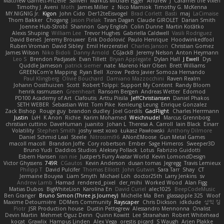
Matthew Garnett-Frizelle
Saliven
Markus Michael Egger
Andrew
J
Caramel the Vixen
Timothy J. Aveni
Moth
James Miller
z
Nico Marniok
Timothy G. McKenna
MY.NIGNIG Jr.
Kigon
John Cido
Der12teEisvogel
Brad Corlett
Basti
maj
LaCimaise
Thom Bakker
Chogang
Jason Pielak
Tiran Dagan
Claude GIROLET
Darian Smith
Joenne Hub-Strobl
Shannon
Gary English
Colin Dunne
Martin Koťátko
Alexis Shuping
William Lee
Trevor Hughes
Gabriella Caldwell
Vasili Rodriguez
David Beneš
Jeremy Brouwer
Erik Dodolović
Paulo Henrique
Hoodwinkedfool
Ruben Vroman
David Sibley
Emil Herzenstiel
Charles Janson
Christian Gomez
James Wilson
Niko Bidoli
Danny Arnold
CGJackB
Jeremy Nelson
Anton Heymann
Leo S
Brendon Padjasek
Evan Tillett
Bryan Applegate
Dylan Hall
J Ewell
Dys
Quddle Jameson
patrick siemer
nate
Mareno Harr Olsen
Brett Williams
GREENCom'e Mapping
Ryan Bell
Xcrow
Pedro Javier Somoza Hernando
Paul Klingberg
Olivié Bouchard
Damiano Mazzocchini
Raven Realm
Johann Oosthuizen
Scott
Robert Tolppi: Support My Content
Randy Bloom
henrik rasmussen
Greenheart
Ransom Bergen
Andreas Wetter
Edomod
PD100 Academy of Art
Clafoutis
Arttu Piisila
JeffChristiansen
Daniel Phakos
SETH WEBER
Sebastian Witt
Tom Pike
Kenleung Leung
Enrique Gonzalez
Zack Bishop
Rouge guy
brandon dudley
Joel Gordils
GadFlight
Charles Herrmann
Justin
LvH
K Anon
Richie
Karim Mohamed
Weichnudel
Marcus Grennborg
christian cuttino
DaveHuman
juanito
Johan L
Theresa A. Carroll
Iain Black
Einarr
Volatility
Stephen Smith
joshy west xoxo
Łukasz Pawłowski
Anthony Dilmore
Daniel Schmid Leal
Steele
Nitrosimi96
ANonEMoose
Gun Metal Games
macoll macoll
Brandon Joffe
Cory robertson
Ember
Sage Himeros
Sweeper3D
Bruno Yudi
Daddios Studios
Aleksey Pollack
Lotus
Fabrizio Guidotti
Esbern Hansen
ran nie
Justper's Furry Avatar World
Kevin LomondDesign
Victor Ghyssens
749R
CGautos
Kevin Anderson
dusan tomas
Jegregg
Travis Lemieux
Philipp T
David Pulcifer
Thomas Elliott
John Gutwin
Sara Tarr
Shay
CT
Jermaine Bouyea
Liam Smyth
Michael Loh
doctor25th
Larry Jenkins
sv
Andrew Lamb
Hamad
rendered_pixel
der_mihi
Worked Wood
Alan Figg
Matias Dubos
BigWhiteLion
Karolina En
David Curiel
alec1025
BeepCodeMusic
Ben Granger
Bruno Simon (Three.js Journey)
Michelle Ma
Ben
glassapple 325
Woof
Maxime Detournière
DDMers Community
Rayscaper
Chris Dickson
idkdude
성익 김
Piotr
JSR Production house
Dustin Pettegrew
Alessandro Mennonna
Onalist
Devin Martin
Mehmet Oguz Derin
Quinn Kowitt
Lee Stranahan
Robert Whitehead
kocat
Grawlix
Hampus Linden
Alex Vega
orestis picard
S Waugh
Arjen Plakke