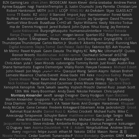
BZK Gaming Leo
chen zhen
MODECAM
Kevin Klever
dima sirababa
Andrew Pierce
Артем Бардин
nagi
FranklinTremplin
JL
Iustin Ocunschi
Joey Parrella
Christian Lee
Robert Hankinson
M0TH
Jack Ü
LCQP
FENG XU
Ali DeAdam
Styxx
GLASS ACT
kona
T1 Exotic
RZ
abby!
ll Stanced
Import_bpy
Hamsternator
Forest Katsch
NuWest
Antonio Castaldo
Daisy Jai
Tristan Davies
Jay Spurgeon
David Thomas
Samuel Vikse Bruvik
BusaBusa
C+HO aR
Taylor Williams
Vasily
Nikoloz Todua
ma de
Dennis Hosgood
Jared Bullard
John Dykes
Yihui Xiong
Jay Renteria
Lucie Královcová
BurpingMusquito
humansoulinterface
Hector Estrada
Ranya Zhong
_Blobster_
Le sun
megan lavoie
Spartan 052
Brayden evans
Austin Taylor
S Mingkwan
Wawy
Kerstetter
Gicly Rodríguez
DryingUEFN
IS IT?
Thunderjaw Thunderjaw
Carlos Martin Jr
Studio 9
Alberto Hernandez
Running Man
Digital Ancients
Vlajko Tomić
Dan Palasz
Fadil Bay
Fabricio BJS
Ash Younes
Mr Memz
Paweł Krysiak
Gavin Dasuta
The Mighty KC
Nifty Nic
UltimateTJF
Quistis
Reinier Weerts
MaxMinutiae
Adrián ramos
Oachkatzl Schwoaf
dr32768
corbin tinsley
Cassandra Stewart
MikeyLikesIt
Delano Lowes
doggybdog26
Chris Aitan
yuta t
Sean Woods
cubeorigins
Tommy Parish
Just Rovin
Austin Rea
Shane Yamamoto
Eugene Dementjev
Vitaliy Florin
Никуся Гноянко
Michael Eckert
John Fewell
Jon Mayo
مالك البلوشي
Qiaoyue Wang
Salem Alajmi
Fabian Brehm
Lemesle Maxence
Charles Everett
Alexa trade
HH
Keke
покупка байер
Poulet
Derek Messier
Trivi
Kevin Neal
Alex Souza
Cromatik
Slinky
Migu D
Yyyum
Nick Forshaw
Pascal Raymond Cazemier
Denis Moura Velasco
Sinclaire Black
Xenophik Xenophik
Tarik Sakalli
swarfey
Vojtech Proschl
Daniel Ruiz
Josiah Scott
13th
Mik
Harry Boorman
Andy Davis
Nikolai Petersen
Chris Layfield
Morrissey Alexander
swxift
savage Designer
Darcy Hodgson
Ryan Stelzleni
Martin Alexander
Giupponi
Yun Ha
Simon Tremblay Gauthier
Emma Levesque
Erica Dlamini
Oliver Thomsen
V A
Yasser Raies
Anil Dongre
Haradinxiii
Khupaar
Andy McCabe
Gene Cerrato
Frederik Kirkegaard Esbensen
Arda
Jackrobin23
Groot
Rahmat Rizal Andhi
Daniel Ruiz G
Kortez Crockett
Michael Fuchs
Mike C.
Александр Татаринов
Schuyler Baker
matthew armer
Gav Judge
Sergio
Misik
Alexa Wilkerson Editing
Peter Pietlasky
Michael Buttaro
Jackt
Aero
Jacqueline Valero
Steve mcbees
Amberlie Rodriguez
Uranus Peregrine
kokuragari
CJ Duguay
Ivan
Assima Dauletbek
ツキ ミ
Adam
NinjaSubRosa
Andrew Stone
Avery
rwgames
felipe zucoli
ethan M
Yakoto
DB3d
Mason
Nene
高 日
Nicolo' Paolino
Cedar Scarlett
Tunanodra-P
Victor Bondatiy
Quentin
GWH
Kirsten