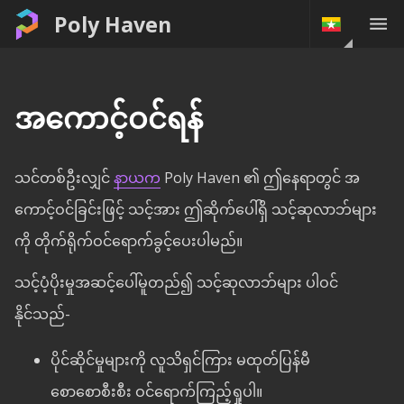
Poly Haven
အကောင့်ဝင်ရန်
သင်တစ်ဦးလျှင်
နာယက
Poly Haven ၏ ဤနေရာတွင် အ
ကောင့်ဝင်ခြင်းဖြင့် သင့်အား ဤဆိုက်ပေါ်ရှိ သင့်ဆုလာဘ်များ
ကို တိုက်ရိုက်ဝင်ရောက်ခွင့်ပေးပါမည်။
သင့်ပံ့ပိုးမှုအဆင့်ပေါ်မူတည်၍ သင့်ဆုလာဘ်များ ပါဝင်
နိုင်သည်-
ပိုင်ဆိုင်မှုများကို လူသိရှင်ကြား မထုတ်ပြန်မီ
စောစောစီးစီး ဝင်ရောက်ကြည့်ရှုပါ။