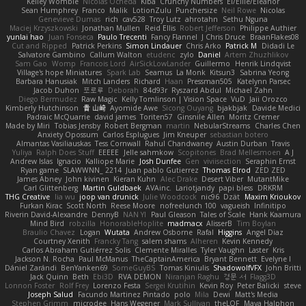
Kelley Womble
Nicolas Ocheda
Kiba
Crunchy Numbers
El/Ellie/Eleanor
Sean Humphrey
Franco
Malik
LotionZulu
Punchersize
Neil Rowe
Nicolas
Genevieve Dumas
rich
cav528
Troy Lutz
ahrotahn
Sethu Nguna
Maciej Krzyszkowski
Jonathan Mullen
Reid Ellis
Robert Jefferson
Philippe Authier
yunlai hao
Juan Fonseca
Paulo Trecenti
Fancy Flannel
J Chris Druce
BraanFlakes08
Cut and Ripped
Patrick Perkins
Simon Lindauer
Chris Arko
Patrick M
Didadi Le
Salvatore Gambino
Callum Walton
etudenc
zylo
Daniel
Artem Zhuzhlikov
Sam Gao
Womp
Francois Lord
AirSickLowLander
Guillermo
Henrik Lindqvist
Village's hope Miniatures
Spark Lab
Seamus
La Monk
Kitsun3
Sabrina Yeong
Barbara Hanusiak
Mitch Landers
Richard
Haan
Pressman505
Katelynn Parsec
Jacob Duhon
포로루
Deborah
84d93r
Ryszard Abdul
Michael Zahn
Diego Bermudez
Raw Magic
Kelly Tomlinson | Vision Space
VuD
Jaii Orozco
Kimberly Hutchinson
貴 山崎
Ayomide Awe
Sicong Ouyang
bjakbjak
Davide Medici
Padraic McQuarrie
david james
Toriten57
Ginsnile Allen
Moritz Cremer
Made by Miri
Tobias Jensby
Robert Bergman
martin
NebularStreams
Charles Chen
Anxiety Opossum
Carlos Esplugues
Jim Kneuper
sebastian botero
Almantas Vasiliauskas
Tess Cornwall
Rahul Chandwaney
Austin Durban
Travis
Yuliya
Ralph Does Stuff
EEEEE
Jelle sahmkow
Scopitones
Brad Mellesmoen
A J
Andrew Islas
Ignacio
Kalliope Marie
Josh Dunfee
Gen
viviisection
Seraphin Ernst
Ryan game
SLAWWNN_ 2214
Juan pablo Gutierrez
Thomas Elrod
ZED ZED
James Abney
John kivinen
Kieran Kuhn
Alec Drake
Desert Viber
MutantMike
Carl Glittenberg
Martin Guldbaek
AVAinc.
Lariotjandy
papi bless
DRKRM
THG Creative
lia wu
joop van drunick
Julie Woodcock
nic96
Dzät
Maxim Krioukov
Furkan Kirac
Scott North
Reese Moore
nofreelunch 100
vagueish
Infinitipo
Riverin David-Alexandre
DennyB
NAN YI
Paul Gleason
Tales of Scale
Hank Kaamura
Mind Bird
robzilla
HonorableHoplite
madmacx
AlisserB
Tim Boylan
Braulio Chavez
Logan
Wutata
Andrew Osborne
Rafal
Higgins
Angel Diaz
Courtney Xenith
Francky Tang
salem shams
Alheren
Kevin Kennedy
Carlos Abraham Gutiérrez Solis
Clemente Miralles
Tyler Vaughn
Laster
Kris
Jackson N. Rocha
Paul McManus
TheCaptainAmerica
Bryant Bennett
Evelyne I
Dániel Zarándi
BenYanken69
SomeGuyBS
Tomas Kiniulis
ShadowolfVFX
John Britti
Jack Quinn
Beth
Ebi3D
RVA DEMON
Niranjan Raghu
경문 서
Flagg3D
Lonnon Foster
Rolf Frey
Lorenzo Festa
Sergei Krutihin
Kevin Roy
Peter Balicki
steve
Joseph Salud
Facundo Martinez Pintado
polo
Mila
Dewi
Matt's Media
Stephen Grimm
microdee
Hans Wegener
Mark Sullivan
theLOF
Maya Halphon