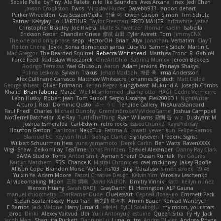
Sedale Pelle
by Tiny
Ale Pašeta
nile
Ike Saunders
Aves Arcana
inex
Jedi Chen
Jaxson Crookston
Ewos
Miroslav Hudec
Davebb933
landon dehart
Parker Wheeldon
Gas SessionMedia
정율 이
Owen Carson
Simon
Tim Schulz
Ratner
KelsyJay
Jo
HARTHUR
Taylor Freeman
FRED MAHER
prfctwhite
yataa
Christopher Bradley
Joe Rivera
Malte Schweitzer
Roman Kaelin
Isabella
Erickson Foster
Chandler Griese
修汰 山田
Tyler Avirett
Tom
JimmyCNX
The one and only phase
sepp
HectorOH
Brian
Alyx
Jonathan
Verbatim
Clay T
Reiten Cheng
Joykk
Sonia domenech garcia
Lucy Vu
Sammy Sidefx
Martin C
Mac Greggor
The Bearded Squirrel
Rebecca Whitehead
Matthew Tronc
R
Gabirél
Force Feed
Radosław Wieczorek
CineArtOhio
Sabrina Munley
Jeroen Bekkers
Rodrigo Terrazas
Yael Ghusoun
Aaron
Adam Jenkins
Pranaya Shakya
Polina Leskova
Sylvain
Traxus
Jehad Maddah
재윤 옥
Irma Andersson
Alex Cullinane-Carrasco
Matthew Whiteacre
Johannes Sjöstedt
Matt Dalpé
George Wheat
Oliver Erdmann
Kenan Regez
sludgybeast
Mukund A
Joseph Combs
Khalid
Brian Tabone
MarzZ
Well Misinformed
charlie otto
HAGI
Cédric Vermeirre
Leon Husky
Robert jean
Tom Rudolf
Sergio Uscanga
Flex2006D !
NightWriter
Arturo J. Real
Dominic Qusto
ぶー うじ
Tenzide Gallery
TheAuraStandard
Paul Friedl
Charles
Michael Dunphy
GremlinBrokeMyVideoGame
Joshua Campbell
NotTerrellBatchelor
Xie Ray
TurtleTheThing
Ryan Williams
政則 谷
w z
Dushyant M
Joshua Esmeralda
Carl-Edwin
retro rocks
EasedChunk2
RayePixlrKay
Houston Gaston
Danizoar
NekoTux
Fattma Al Lawati
yewen sun
Felipe Ramos
Slamuel EC
Key van Thull
George Clarke
EightySeven
Frederic Sigrist
Wilbert Schuurman Hess
yuna yamamoto
Derek Carlin
Ben Watts
RavenXXXX
Virgil Shaw
Zeikomiray
TeaTime
Jonas Printzen
Ezekiel Alexander
Danny Ray Clark
BAMA Studio
Toms
Anton Smit
Ayman Sharaf
Dusan Runtak
Per Gouras
Kaitlyn Matchem
SBS
Chance K
Mistral Chronicles
cael mckinney
Jakey Floofle
Allison Cope
Brandon Morse
Vanta
ns103
Luigi Macaluso
simen stroek
19:48
Yu xin Ye
Adam Moore
Pascal Creative Design
Kelvin Yim
Yaroslav Leschenko
AI videomaking
Moon
正和 綱嶋
David KALFON
Dmitry Vinnik
Katti
keilyn nuñez
Wenxin Huang
Sarah BADJI
GrayDarth
Eli Herrington
ALP Gauna
manuel chiocchetta
ThatRamenDude
CluelessArt
Cергей Лозенко
Emmett Peck
Stefan Scotzniovsky
Hieu Tran
新之助 佐々木
Armin Bauer
Konrad Wantrych
E Barrios
Jack Malone
Harry Jumaidi
에이지
Eylül Solakoğlu
my moon, your stars
Jarod
Dinki
Alexey Vaitvud
Udi
Yurii Antonyuk
estuine
Queen Sitra
Fy Hy
Jack
Jacob Mars
Shaquita Puckett
Danning Lu
LunaLoutre
Andre Olivier
Andrew Rhyne