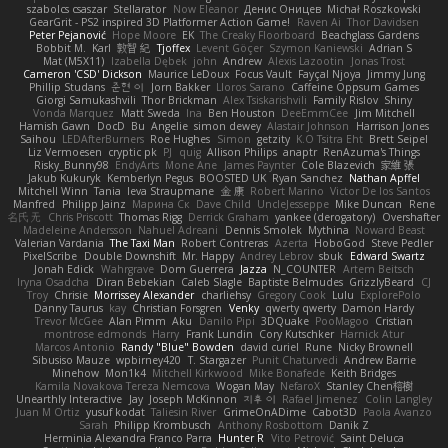
szabolcs csaszar
Stellarator
Now Eleanor
Денис Оницев
Michał Roszkowski
GearGrit - PS2 inspired 3D Platformer Action Game!
Raven Ai
Thor Davidsen
Peter Pejanović
Hope Moore
EK
The Creaky Floorboard
Beachglass Gardens
Bobbit M.
Karl
敦智 紀
Tjoffex
Levent Göçer
Szymon Kaniewski
Adrian S
Mat (M5X11)
Izabella Dębek
john
Andrew
Alexis Lazootin
Jonas Trost
Cameron 'CSD' Dickson
Maurice LeDoux
Focus Vault
Fayçal Njoya
Jimmy Jung
Phillip Studans
준현 이
Jorn Bakker
Lloros Sarano
Caffeine Oppsum Games
Giorgi Samukashvili
Thor Brickman
Alex Tsiskarishvili
Family Rislov
Shiny
Vonda Marquez
Matt Sweda
Ina
Ben Houston
DeeEmmCee
Jim Mitchell
Hamish Gawn
DocD
Bu
Angelie
simon dewey
Alastair Johnson
Harrison Jones
Saihou
LEDAfterBurners
Roe Hughes
Simon
getzity
K.O Tsitra Eht
Brett Seipel
Liz Vermoesen
cryptic pk
PJ
quig
Allison Philips
anaptr
RenAzuma's Things
Risky_Bunny98
EndyArts
Mone Ane
James Paynter
Cole Blazevich
家維 張
Jakub Kukuryk
Kemberlyn Pegus
BOOSTED UK
Ryan Sanchez
Nathan Apffel
Mitchell Winn
Tania
Ieva Straupmane
金 康
Robert Marino
Victor De los Santos
Manfred
Philipp Jainz
Марина Ск
Dave Child
UncleJesseppe
Mike Duncan
Rene
名氏 无
Chris Priscott
Thomas Rigg
Derrick Graham
yankee (derogatory)
Overshafter
Madeleine Andersson
Nahuel Adreani
Dennis Smolek
Mythina
Noward Beast
Valerian Vardania
The Taxi Man
Robert Contreras
Azerta
HoboGod
Steve Pedler
PixelScribe
Double Downshift
Mr. Happy
Andrey Lebrov
sbuk
Edward Swartz
Jonah Edick
Wahrgrave
Dom Guerrera
Jazza
N_COUNTER
Artem Beitsch
Iryna Osadcha
Diran Bebekian
Caleb Slagle
Baptiste Belmudes
GrizzlyBeard
CJ
Troy
Chrisie
Morrissey Alexander
charliehsy
Gregory Cook
Lulu
ExplorePolo
Danny Taurus
kay
Christian Forsgren
Venky
qwerty qwerty
Damon Hardy
Trevor McGee
Alan Pimm
Aku
Danilo Pipi
3DQuake
PooMagoo
Cristian
montrose edmonds
Harry
Frank Lundin
Cory Kutschker
Harnick Atur
Marcos Antonio
Randy "Blue" Bowden
david curiel
Rune
Nicky Brownell
Sibusiso Mauze
wpbirney420
T. Stargazer
Punit Chaturvedi
Andrew Barrie
Minehow
Mon1k4
Mitchell Kirkwood
Mike Bonafede
Keith Bridges
Kamila Novakova Tereza Nemcova
Wogan May
NefaroX
Stanley Chen榕樹
Unearthly Interactive
Jay
Joseph McKinnon
지후 이
Rafael Jimenez
Colin Langley
Juan M Ortiz
yusuf kodat
Taliesin River
GrimeOnADime
Cabot3D
Paola Avanzo
Sarah
Philipp Krombusch
Anthony Rosbottom
Danik Z
Herminia Alexandra Franco Parra
Hunter R
Vito Petrović
Saint Deluca