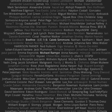
Sentient chicken noodle soup
Robbe Callewaert
Michael
Shalekendar
Alexander Levenson
James
Ma. Cristina Risoli
Yota chiba
Dean Simonds
Mark Sanderson
Alexandre Lhote
hazel bat
Abhijit Prasanth
Ben Hoffman
Matthew Edgmon
Tara Exotic
Juha Lindfors
Haydon Costall
Gonzako
Tim Winkelmann
Joel Green
Cody Chow
Miguel Mendez
Mario Epsley
dvdcusick
Philippe Bartholi
Carlos Cardenas Negro
Squak Box
Chlo Christine
Gray
Someone Anyone
sonal
Peter Page
Saturnis#6115
Heriberto Reinoso Gallegos
Elena T
Strogg
DaskalosBCE
ManiacMayo
Michael Hirschfelder
Joshua Palfrey
A
Maximino Huertas Vila
Shansen
Pureon
Rinalds Miļicins
Monica Pirvu
家俊 吴
Jahluu
Paul Marshall
Tabia Lourenco
Redlion
HeyoNSFW
Darry
Wojciech Świątkiewicz
Jack Lynch
Peter Siemens
Ben Berntsen
Nananekoko
Ian
Davide Bortoletti
Coral
Heather Walker
Jonathan Shelley
Martín Franchi
Bianca Goldbach
Beefree
治英 矢島
Caleb Simmons
Nathan
baitham i
Maet
Jean
Fenice Ardente
Fabian Norrby
Fatimah Aziz
Andrew
Johanna Fate
Mike Weber
HARRISON PARKER
Ned Fullsom
Ergo Venatus
D
Marco De mitri
Iulian-Eduard Varvara
Jack Plummer
Temple Simpson
Jonathan Diaz
Jadriaan
paul paviot
Emma Reynolds
Michael Rampe
Anna Kasunic
mleczyk
Valeria Rosales
ZerozenSFM
tbycae
Chloe Kiso
Alastair JL
chen li
OOPS!
Alessandro & Riccardo Lazzarin
Wilhelm Nylund
Michael Bertin
Michael Stetler
Yashi Zeng
Jacob Schelbert
Malignant
Hardy
J
Moritz S.
Chihirios
Ethan Mulwee
Jonathan Correa
Rose
Jhon Magdalena
Aisha Harper
Fuji
Rupert Eveleigh
JaaySweeney
Andrei Tabone
Ruslana Dutchak
Allen Partridge
EpsilonCG
Peter Jessiman
Nikki Navaille
komito
emil
Saintetixx
Zhou Weitong
Tony Elwood
Sprague Williams
FeroshGirlSims
Worawut Pongchen
Daniel Jennings
Joshua Conard
Mike Dyer
Jeremy Fukunaga
Rockie Hoerter
鸿彬 邱
Gabriel Brenne
Carmine Ciccone
Paul Shewan
luke gentile
Lux_Fox
azbeaupre
Binsei Numao
Quade Zaban
Aleksandra Davydenko
Benjamin Newman
Kumatora
Liam Jordan
Masanyao
Andreas Gohl
TheThomasTrainzUser
Line Ulv
John Dreessen
David Valentine
Edson Rodriguez
Dávid Borsodi
Lil Sleeping Bag
SubToMyYTplz
Bryn Couser
HanaYou
Hakar Kerarmor
Elric Chen
Michelle Hironaka
Yandong
Supachai Chanarittichai
Leonard Rio
Ben Seaman
Axis Design Studio | Elliott Benjamin
Steve Clements
Gordon S
Thomas Deisz
William Bergen II
Slompy
yotpak
Morgan
Ximo Llopis Barber
Piero Perez
Anthony Simuel
astroblur
Erik Miller
Fred Vollmer
Jeff Kissel
Martin Býšek
Jonathan Caron-Roberge
Gaston
Jose Luis
seryong kim
till toe
Nicolas Ocheda