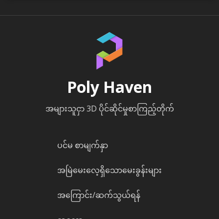
Poly Haven
အများသူငှာ 3D ပိုင်ဆိုင်မှုစာကြည့်တိုက်
ပင်မ စာမျက်နှာ
အမြဲမေးလေ့ရှိသောမေးခွန်းများ
အကြောင်း/ဆက်သွယ်ရန်