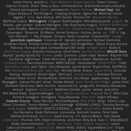
hullin thierry
Jackson L.
Harri Myllynen
Bojan Kostovic
Owen Connor
Gabriel Chvyrev
Wixer
Wasu Ju'Nior
mrthethatone
SketchedAnimationStudios
Daniel Larios-parra
Pablo
selvinsworld
Payton Heniser
Michael Hays
Vae
Bryan Kirkwood
Worthington
Creating Simpires
Sigma Eta
Matthias Carrick
Sagida T
Eddy
Raik Remus
APS Studio
Yvonne Ott
Menyhárt Marcell
Matthew Lowery
MrIncognito
Ed garas
Realmwrights
MikusMasquerade
jorge R
Ns
Khaidu
ryan jordan
Gabriel Malmgren
Dan Bojorquez Angulo
Williem McWhorter
Liam Tanaka
Mahmoud Khetabi
יניב חלה
Sladana Vukoja
Tom Weijnjes
jen
Danarogon
Streemer
Eli Mason
James Simpson
Hollow_Jenza
eje
지환 이
log
luke harrison
C
Ray Delapaz
Dmytro
Noah Couallier
Character34
indiiglo
Javlonbek rajabbayev
Crewman 47
Isabelle Lamarque
Michael Shimniok
Jonathan Harris
Andrea Lorenzo Mereghetti
Nils Ringlstetter
Osbiel Roque Arocha
Rebecca
Humza R Iqbal CombatNinja1269
laddc
sellig64
Javier
Radix N
Ariel Ilmari Kajava
Brandon DeLauney
Geoff Allen
Kamran Kadirov
MELUIP Store
Alpha3
Spotty Spotty YQ
TrixMix
Julian Quintero
julian reyes
Nareon
Alquiler PS5
Era Rerza
bjgrimoari
Caleb Mcmullen
giovanni varani
Mackenzie
KuroShi
michael sierra
Nameless Renders
MMDCRAZED
DivineXavier
DEATHSTEED
Cli4D
vamsidhar reddy
Jack Taylor
Olov Melander
James Barrie
Bryant Price
DEEPNOX
Pen
Michael Koschmieder
pato dlgv
Wrinkly Blink
Ruben
Jesper Elling
Onooka
Kseniya
Mesaland
Winter Night
Mert İyiiz
forrobloxdev
J. Brendan Elmore
Octavia's Mesh Grove
MinhazMurks
Fxntxnile
Eric Moyer
qaylanuraya
Derek Ray
Waaagghh
Joshua Vincent
Amar
Declan Newell
Javier Fernández Alegre
julian silver
Nomadic Astronaut
Mark Vecchio
dosuken0122
quagootle
Hirokazu Yamakura
enitzur
Zephon
Gil Bruvel
Matthew Zaneski
junior
whitey
Jack John
Will Makes Beats
SupremeAhegao
nori
Marlise Launstein
Vesperal Mind
Milk Crate
Richard Gallagher
Firelegend
Toby Meadows
Tyler Huff
Adam N'Diaye
Gerardo Orozco
Oskar Mendez
NoGreatMystery
Bike Kefeli
shiipi
Arthur Lops
Oliver Cromwell
Tomer Meltser
Luke Ridehalgh
ADRIANO JONUS
Timothy Montoya
soda basket
SANTIAGO SANTOS ESTRADA
j_ edak
Josue Uribe
Anton Rubets
Gui Ramalho
Noah Patterson
Jomenikia
Bennett Greene
Peter Hale
Nathaniel Roberts
Mechrot
elijah kenney
J H
Astone Massie
Tobi Staerk
milad tatar
Thomas
DHL
Bryan Intindola
Archman
Billy Bob
Evan C
SHALIWA233
Stefan Jammertzheim
SpiSlu
Joe Carlos
Oscar Castillo
bleached
senko
Lasse Leonhardsen
3darchstuffs
Martin Wells
Skittlq
SquareIsNotCool
Tobias