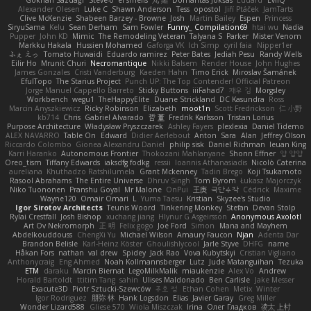
Gökhan Sazdağı
Steve-0
el smells
丸 黒
Domantas Jokšas
Eduard
EvilQ
Alexander Olesen
Luke C
Shawn Anderson
Tess
opostol
Jiří Ptáček
JamTarts
Clive McKenzie
Shabeen Barzey - Browne
Josh
Martin Bailey
Espen
Princess
SiryuSama
Kelu
Sean Derham
Sam Fowler
Funny_ Compilation69
htai wu
Nadia
Pupper
John KD
Mimic
The Remodeling Veteran
Talyana S
Parker
Mister Venom
Markku Hakala
Hussien Mohamed
Gaforga VK
Ich Simp
cyril faia
Nipper1er
ふぇ えっ
Tomato Huwaidi
Eduardo ramirez
Peter Bates
Jediah Pesu
Randy Wells
Eilir Ho
Mrunit Churi
Necromantique
Nikki Balsem
Render House
John Hughes
James Gonzales
Cristi Vanderburg
Kaeden Hahn
Timo Erick
Miroslav Šamánek
EfulTopo
The Starius Project
Punch UP: The Top Contender! Official Patreon
Jorge Manuel Cappello Barreto
Sticky Buttons
iiiFahad7
재우 김
Morgsley
Workbench
wegu1
TheHappyElite
Duane Strickland
DC Kasundra
Ross
Marcin Anyszkiewicz
Ricky Robinson
Elizabeth
moot1n
Scott Fredrickson
仁 小野
kb714
Chris
Gabriel Alvarado
哲 董
Fredrik Karlsson
Tristan Lorius
Purpose Architecture
Władysław Pryszczarek
Ashley Fayers
plexlexia
Daniel Tidemo
ALEX NAVARRO
Table On
Edward
Didier Aerlebout
Anton
Sara
Alan
Jeffrey Olson
Riccardo Colombo
Gionea Alexandru Daniel
philip sisk
Daniel Richman
Ieuan King
Karri Haranko
Autonomous Frontier
Thokozani Mahlanyane
Shonn Effner
얍 얍얍
Oreo_tism
Tiffany Edwards
iaksdfg fodkg
ressii
Ioannis Athanasiadis
Nicolò Caterina
aureliana
Khuthadzo Ratshilumela
Grant Mckenney
Tadin Brego
Koji Tsukamoto
Rasool Abrahams
The Entire Universe
Dhruv Singh
Tom Byrom
Łukasz Majorczyk
Niko Tuononen
Pranshu Goyal
Mr Malone
OnPui
王庚
극단수작
Cédrick
Maxime
Wayne120
Omair Omari
L
Yuma Taesu
Kristian
Skyzee's Studio
Igor Sirotov Architects
Teunis Woord
Tinkering Monkey
Stefan
Devan Stolp
Rylai Crestfall
Josh Bishop
xuchang jiang
Hlynur G Asgeirsson
Anonymous Axolotl
Art Ov Nekromorph
正 明
Felix gogo
Joe Ford
Simon
Mana and Mayhem
Abdelkouddouss
ChengXi Yu
Michael Wilson
Amaury Faucon
Njan
Adenta Dar
Brandon Belisle
Karl-Heinz Köster
Ghoulishlycool
Jarle Styve
DHFG
name
Håkan Fors
nathan
val drew
Spidey
Jack Rao
Vova Kubytskyi
Cristian Vigliano
Anthonycraig
Eng Ahmed
Noah Kollmannsberger
Lutz
Jude Matanguihan
Tezuka
ETM
daraku
Marcin Biernat
LegoMilkMalik
miaukenzie
Alex Vo
Andrew
Horald Bartoldt
ttitim Tang
sahin
Ulises Maldonado
Ben Carlisle
Jake Messer
Exacute3D
Piotr Sztucki-Szewców
주호 정
Ethan Cohen
Metix
Winter
Igor Rodriguez
朋弥 林
Hank Logsdon
Elias
Javier Garay
Greg Miller
Wonder Lizard588
Gliese 570
Wiola Miszczak
Irina
Олег Гладков
凌太 上村