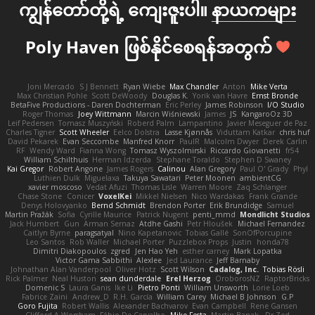
ကျွန်တော်တို့ရဲ့ ကျေးဇူးပါ။
နာယကများ
Poly Haven ဖြစ်နိုင်စေရန်အတွက်
Joni Mercado
S J Bennett
Ryan Wiebe
Max Chandler
Anton
Mike Verta
Max Christian Pohle
Scott DeWoody
Douglas K.
Yorik van Havre
Ernst Bronde
BetaFive Productions - Daren Dochterman
Eric Perley
James Robinson
I/O Studio
Roger Thomas
Joey Wittmann
Marcin Wiśniewski
James
JS
KangaroOz 3D
Leif Pedersen
Tomasz Muszyński
Roberd Palm
Lampantino
Javier Meseguer de Paz
Charles Tigner
Scott Wheeler
Eelco Dolstra
Lasse Kjønnås
Viduttam Katkar
chris huf
David Pekarek
Evan Seccombe
Manfred Knorr
PaulR
Malcolm Dwyer
Derek Carlin
RF
Wendy Ward
Fianna Wong
Tomasz Wyszolmirski
Riccardo Giovanetti
fr54
William Schilthuis
Herman Idzerda
Stephane Toraldo
Stephen D Swaney
Kai Gregor
Robert Angone
James Rogers
Calinou
Alan Gregory
Paul O' Grady
Phyl
Luthien Dulk
Miguelaxa
Takuya Sawatari
Peter Moonen
ambientCG
xavier moscoso
Vedat Afuzi
Thomas Lisle
Warren Moore
Zaq Schlanger
Chase Stone
Conicer
VoxelKei
Mikkel Nielsen
Nico Wardakas
Frank Grande
Denys Holovyanko
Bernd Schmidt
Brendon Porter
Erik Brundidge
Samuel
Martin Pražák
Sofia
Cyrille Maurice
Patrick Nugent
penti_mmd
Mondlicht Studios
Jack Humbert
Gun
Arman Sernaz
Atdhe Gashi
Petr Hloušek
Michael Fernandez
Caitlyn Byrne
paragsatyal
Nino Kapetanovic
Tobias Gallé
SonOfPorcupine
Leo Santos
Rob Waller
Michael Porter
Puzzlebox Props
Justin
honda78
Dimitri Diakopoulos
zgred
Jen Hao Yeh
esther carney
Mark Lopatka
Victor Gama Sabbithi
Alexlee
Jed Laurance
Jeff Barnaby
Johnathan Alan Vanderpool
Oliver Hotz
Scott Wilson
Cadalog, Inc.
Tobias Rösli
Rick Palmer
Neal Huston
sean dunderdale
Erel Herzog
OroborosNZ
RaptorBricks
Domenic S
Laura Ganis
Ike Li
Pietro Ponti
William Unsworth
Lorie Loeb
Fabrice Zaini
Andrew_D
R.H. García
William Carey
Michael B Johnson
G.P
Goro Fujita
Robert Wallis
Alexander Bachvarov
Evan Campbell
Rene Gansen