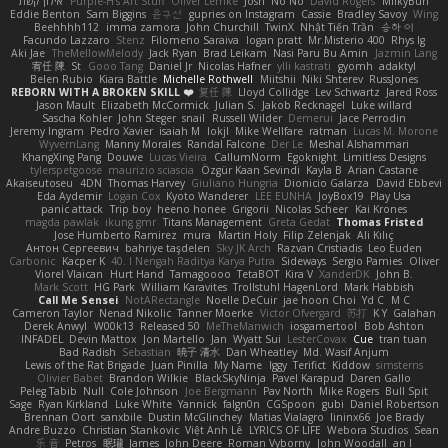
אילון קשת
Purple-H's Art Stuff
Oliver Lemke
Josh
No No
David Rogers
MilkyBun
Eddie Benton
Sam Biggins
윤구선
gupries on Instagram
Cassie
Bradley Savoy
Wing
Beehhhh112
imma zamora
John Churchill
TwinX
Nhật Tiến Trần
승하 이
Facundo Lazzaro
Stenz
Filomeno Saraiva
logan pratt
Mr.Misterio 400
Rhys lg
Aki Jae
TheMellowMelody
Jack Ryan
Brad Leikam
Nasi Paru Bu Amin
Jazmin Lang
宥任 陳
St
Gooo Tang
Daniel Jr
Nicolas Hafner
ylli kastrati
gyomh
adaktyl
Belen Rubio
Kiara Battle
Michelle Rothwell
Miitshii
Niki Shterev
RussJones
REBORN WITH A BROKEN SKILL ❤️
复任 陳
Lloyd Collidge
Lev Schwartz
Jared Ross
Jason Mault
Elizabeth McCormick
Julian S.
Jakob Recknagel
Luke willard
Sascha Kohler
John Steger
snail
Russell Wilder
Demerui
Jace Perrodin
Jeremy Ingram
Pedro Xavier
isaiah M
lokjl
Mike Wellfare
ratman
Lucas M. Morone
WyvernLang
Manny Morales
Randal Falcone
Der Le
Meshal Alshammari
KhangXing Pang
Douwe
Lucas Vieira
CallumNorm
Egoknight
Limitless Designs
tylerspetgoose
maurizio sciascia
Özgür Kaan Sevindi
Kayla B
Arian Castane
Akaiseutoseu
4DN
Thomas Harvey
Giuliano Hungria
Dionicio Galarza
David Ebbevi
Eda Aydemir
Logan Cox
Kyoto Wanderer
LEE EUNHA
JoyBox19
Play Usa
panic attack
Trip boy
heeno honee
Grigorii
Nicolas Scheer
Kai Krones
magda pawlak
ikung gmr
Titans Management
Greta Gedat
Thomas Fristed
Jose Humberto Ramirez
mura
Martin Holy
Filip Zelenjak
Ali Kılıç
Антон Сергеевич
bahriye taşdelen
Sky JK Arch
Razvan Cristiadis
Leo Euden
Carbonic
Kacper K
40. I Nengah Raditya Karya Putra
Sideways
Sergio Pamies
Oliver
Viorel Vlaican
Hurt Hand
Tamagoooo
TetaBOT
Kira V
XanderDK
John B.
Mark Scott
HG Park
William Karavites
Trollstuhl HagenLord
Mark Habbish
Call Me Sensei
NotARectangle
Noelle DeCuir
jae hoon Choi
Yd C
M C
Cameron Taylor
Nenad Nikolic
Tanner Moerke
Victor Ofvergard
苏打
K Y
Galahan
Derek Anwyl
W00k13
Released 50
MeTheManwich
iosgamertool
Bob Ashton
INFADEL
Devin Mattox
Jon Martello
Jan
Wyatt Sui
LesterCovax
Cue
tran tuan
Bad Radish
Sebastian
暁子 清水
Dan Wheatley
Md. Wasif Anjum
Lewis of the Rat Brigade
Juan Pinilla
My Name
Iggy
Terifict
Kiddow
simsterns
Olivier Babet
Brandon Wilkie
BlackSkyNinja
Pavel Karapud
Daren Gallo
Peleg Tabib
Null
Cole Johnson
Joe Bergmann
Pav North
Mike Rogers
Bull Spit
Sage
Ryan Kirkland
Luke White
Yannick
falgn0n
CGSpoon
gubi
Daniel Robertson
Brennan Oort
sanxbile
Dustin McGlinchey
Matias Vialagro
lininx66
Joe Brady
Andre Buzzo
Christian Stankovic
Việt Anh Lê
LYRICS OF LIFE
Webora Studios
Sean
乐 音
Petros
眠瓏
James
John Deere
Roman Vyborny
John Woodall
an l