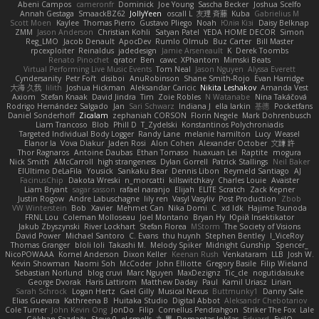
Abeni Campos
cameronfr
Dominick
Joe Young
Sascha Becker
Joshua Scelfo
Annah Gestaga
SmaackBZ62
JollyYeen
oscall L
友理 斉藤
Kuba
Gabrielius M
Scott Moen
Kaylee
Thomas Pierro
Gustavo Pliego
Noah
Юлія Кізі
Daisy Belknap
ZMM
Jason Anderson
Christian Kohli
Satyan Patel
YEDA HOME DECOR
Simon
Reg_LMO
Jacob Denault
ApocDev
Rumlo Olmub
Buz Carter
Bill Master
rpcexploiter
Reinaldus
jadedesign
Jamie Arseneault
K
Derek Toombs
Renato Pinochet
qrator
Ben
cawc
XPhantom
Mimski Beats
Virtual Performing Live Music Events
Tom Neal
Jason Nguyen
Alyssa Everett
Cyndersanity
Petr Fořt
disiboi
AnuRobinson
Shane Smith-Rojo
Evan Harridge
大海 久我
lilith
Joshua Hickman
Aleksandar Caricic
Nikita Leshakov
Amanda Vest
Axiom
Stefan Knaak
David Jindra
Tim
Zoie Robles
N Watanabe
Nina Takáčová
Rodrigo Hernández Salgado
Jan
Sari Schwarz
Indiana J
ella larkin
基德
Pocketfans
Daniel Sonderhoff
Zicalam
zephaniah CORSON
Florin Negele
Mark Dohrenbusch
Liam Trancoso
Blob
Phill D
T_Zydelski
Konstantinos Polychroniadis
Targeted Individual Body Logger
Randy Lane
melanie hamilton
Lucy
Weasel
Elanor la
Vova Diakur
Jaden Rosi
Alon Cohen
Alexander October
文謙 許
Thor Ragnaros
Antoine Daubas
Ethan Tomaso
huaxuan Lei
Raptite
mogura
Nick Smith
AMcCarroll
high strangeness
Dylan Gorrell
Patrick Stallings
Neil Baker
ElUltimo DeLaFila
Yousick
Sankaku Bear
Dennis Libon
Reymeld Santiago
AJ
FacinusChip
Dakota Wreski
n_morcatti
killswitchkay
Charles Louie
Avaister
Liam Bryant
sagar sasson
rafael naranjo
Elijah
ELITE Scratch
Zack Kepner
Justin Rogow
Andre Labuschagne
lily ren
Vasyl Vasyliv
Post Production
Zbob
VW Winterstein
Bob
Xavier
Mehmet Can
Nika Domi
C
xd Idk
Hajime Tsunoda
FRNL Lou
Coleman Molloseau
Joel Montano
Bryan Hy
Юрій Insektikator
Jakub Zbyszynski
River Lockhart
Stefan Florea
MStorm
The Society of Visions
David Power
Michael Santoro
C. Evans
thu huynh
Stephen Bentley
I_ViceRoy
Thomas Granger
bloli loli
Takashi M.
Melody Spiker
Midnight Gunship
Spencer_
NicoPOWAAA
Kornel Anderson
Dixon Keller
Keenan Rush
Venkataram
LLB
Josh W.
Kevin Showman
Naomi Soh
McCoder
John Elliotte
Gregory Basile
Filip Wieland
Sebastian Norlund
blog cruvi
Marc Nguyen
MaxDezignz
Tic_cle
nogutidaisuke
George Dvorak
Haris Lattirom
Matthew Daday
Paul
Kamil Uriasz
Lirian
Sarah Schrock
Logan Hertz
Gaël Gilly
Musical Nexus
Buttmunky1
Danny Sale
Elias Guevara
Kathreena B
Huitaka Studio
Digital Abbot
Aleksandr Chebotariov
Cole Turner
John Kevin Ong
JonDo
Filip
Cornellus Pendrahgon
Striker The Fox
Lale