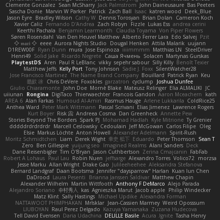
Clemente Gonzalez
Sean McSharry
Jack Palmstrom
John Daineusaure
Bas Peeters
Sascha Donie
Marvin W Parker
Patrick
Zach Ball
Isaac
katren wood
Deek_Blue
Jason Eyre
Bradley Wilson
Cathy W
Dennis Torosyan
Brian Dolan
Cameron Koch
Xavier Caliz
Fernando D'Andrea
Zach Robyn
Fizzle
Lukas Ess
andrea cerini
Keerthi Pachala
Benjamin Learmonth
Claudia Toyama
Von Piper Flowers
Søren Rosendahl
Van Den Heuvel Matthew
Alberto Ferrer Lara
Edo Salvej
Pzit
✧ 𝔪𝔞𝔯𝔦 ✧
eeee
Aurora Nights Studio
Dougal Henken
Attila Malarik
uujann
D1REW00F
Ryan Dunn
mura
Jose Espinoza
iiiimmmm
Matthias LN
SteelDriver
Henri49
Solid Jake
Ricardo Negrete
Саша Ячмень
Solacen
Martynas Gurskas
PlaytestDS
Aren
Paul R LeBlanc
vikky
sepehr sabour
Silly Killy
Benoît Texier
Matthew Jeffs
Kelly Port
Tony Johnson
Sadie J. Foxx
SilentWatcher28
Jose Francisco Martinez
The Name Brand Company
Bouillard
Patrick Ryan
Keu
皓欽 涂
Chris DeVere
Foxokles
garzatron
cyclump
Joshua Dunfee
Giulio Chiaramonte
John Doe
Mornè Blake
Mateusz Relinger
Elia ALMALIKI
JC
uiiunan
Rongina
DigiTaco
Thierwaechter
Francois Gandon
Aaron Mceachern
kath
AREA 6
Alan Farkas
Humoud Al-Amiri
Rasmus Hauge
Arlene Lukkarila
ColdRice25
Anthea Ward
Peter Mark Wittmann
Pascal Scrivani
Elias Jimenez
Lawrence Rogers
Kurt Boyer
Risk 📀
Andreea Cosma
Dan Greenheck
Annette Pew
Stories Beyond The Borders
Spark PJ
Mohamad Hadlah
Kyle Mitrione
Ty Grenier
dddddrdrdrdrdr
Marcell Ceslowsky
Cedoulain
Jeff McGowan
Carlos Filipe
Oleg
Elsie
Markus Löchte
Anton Howell
Alexander Adelmann
Spirit-Rush
Moritz Schmidtchen
Liam
Derek Wight
幸史 松下
Eduardo
Peter Thomson
Sean T
Zero
Ben Gillespie
yuijung seo
Imagined Realms
Alani Sanders
Deck
Dane Reisenbigler
Tim O'Bryan
Jason Cuthbertson
Zerina Cmajcanin
FabFab
Robert A Lohaus
Paul Lau
Robin Nuen
jeffsarge
Alexandro Torres
Volico72
morzsa
Jesse Marku
Allan Wright
Drake Gao
Julileeheehee
Aleksandra Stefanova
Bernard Landgraf
Daan Bootsma
Jennifer "daysparrow" Harlan
Kuan lun Chen
DaDrood
Laura Pesenti
Brianna Janssen Saldivar
Matthew Chapin
Alexander Wilhelm
Martin Wittfooth
Anthony F DeMarco
Alejo Parada
Alejandro Soriano
中村秀人
kas
Agnieszka Marut
Jacob apple
Philip Windecker
Matz Klint
Sally Hastings
Michael Updike
Alexandra Forman
NATTAWOOT PHIMPHAKAN
MrIsklar
Jean-Cassien Marmey
Weird Oposssum
LIUBOYAN
Raul Perez Delgado
Kazuya Yamanaka
Zuzana Hudecova
Tell David Evensen
Daria Udachina
DELILLE Basile
Acura .Ignite
Tasha Henry