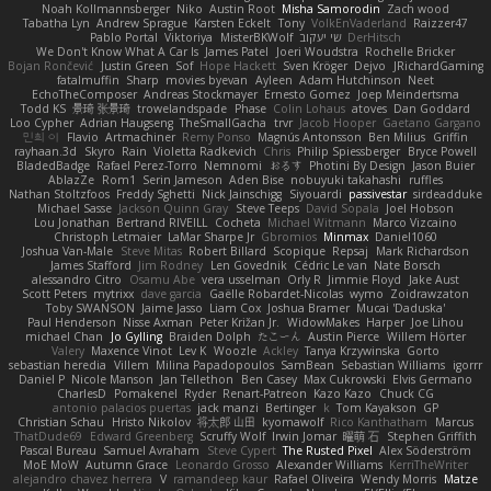
Noah Kollmannsberger
Niko
Austin Root
Misha Samorodin
Zach wood
Tabatha Lyn
Andrew Sprague
Karsten Eckelt
Tony
VolkEnVaderland
Raizzer47
Pablo Portal
Viktoriya
MisterBKWolf
שי יעקוב
DerHitsch
We Don't Know What A Car Is
James Patel
Joeri Woudstra
Rochelle Bricker
Bojan Rončević
Justin Green
Sof
Hope Hackett
Sven Kröger
Dejvo
JRichardGaming
fatalmuffin
Sharp
movies byevan
Ayleen
Adam Hutchinson
Neet
EchoTheComposer
Andreas Stockmayer
Ernesto Gomez
Joep Meindertsma
Todd KS
景琦 张景琦
trowelandspade
Phase
Colin Lohaus
atoves
Dan Goddard
Loo Cypher
Adrian Haugseng
TheSmallGacha
trvr
Jacob Hooper
Gaetano Gargano
민희 이
Flavio
Artmachiner
Remy Ponso
Magnús Antonsson
Ben Milius
Griffin
rayhaan.3d
Skyro
Rain
Violetta Radkevich
Chris
Philip Spiessberger
Bryce Powell
BladedBadge
Rafael Perez-Torro
Nemnomi
おるす
Photini By Design
Jason Buier
AblazZe
Rom1
Serin Jameson
Aden Bise
nobuyuki takahashi
ruffles
Nathan Stoltzfoos
Freddy Sghetti
Nick Jainschigg
Siyouardi
passivestar
sirdeadduke
Michael Sasse
Jackson Quinn Gray
Steve Teeps
David Sopala
Joel Hobson
Lou Jonathan
Bertrand RIVEILL
Cocheta
Michael Witmann
Marco Vizcaino
Christoph Letmaier
LaMar Sharpe Jr
Gbromios
Minmax
Daniel1060
Joshua Van-Male
Steve Mitas
Robert Billard
Scopique
Repsaj
Mark Richardson
James Stafford
Jim Rodney
Len Govednik
Cédric Le van
Nate Borsch
alessandro Citro
Osamu Abe
vera usselman
Orly R
Jimmie Floyd
Jake Aust
Scott Peters
mytrixx
dave garcia
Gaëlle Robardet-Nicolas
wymo
Zoidrawzaton
Toby SWANSON
Jaime Jasso
Liam Cox
Joshua Bramer
Mucai 'Daduska'
Paul Henderson
Nisse Axman
Peter Križan Jr.
WidowMakes
Harper
Joe Lihou
michael Chan
Jo Gylling
Braiden Dolph
たこーん
Austin Pierce
Willem Hörter
Valery
Maxence Vinot
Lev K
Woozle
Ackley
Tanya Krzywinska
Gorto
sebastian heredia
Villem
Milina Papadopoulos
SamBean
Sebastian Williams
igorrr
Daniel P
Nicole Manson
Jan Tellethon
Ben Casey
Max Cukrowski
Elvis Germano
CharlesD
Pomakenel
Ryder
Renart-Patreon
Kazo Kazo
Chuck CG
antonio palacios puertas
jack manzi
Bertinger
k
Tom Kayakson
GP
Christian Schau
Hristo Nikolov
将太郎 山田
kyomawolf
Rico Kanthatham
Marcus
ThatDude69
Edward Greenberg
Scruffy Wolf
Irwin Jomar
曜萌 石
Stephen Griffith
Pascal Bureau
Samuel Avraham
Steve Cypert
The Rusted Pixel
Alex Söderström
MoE MoW
Autumn Grace
Leonardo Grosso
Alexander Williams
KerriTheWriter
alejandro chavez herrera
V
ramandeep kaur
Rafael Oliveira
Wendy Morris
Matze