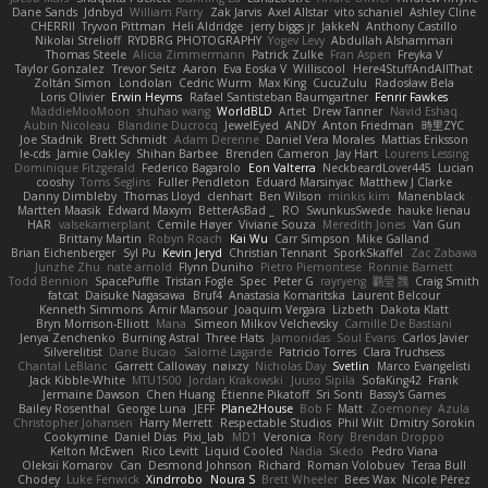
Dane Sands
Jdnbyd
William Parry
Zak Jarvis
Axel Allstar
vito schaniel
Ashley Cline
CHERRII
Tryvon Pittman
Heli Aldridge
jerry biggs jr
JakkeN
Anthony Castillo
Nikolai Strelioff
RYDBRG PHOTOGRAPHY
Yogev Levy
Abdullah Alshammari
Thomas Steele
Alicia Zimmermann
Patrick Zulke
Fran Aspen
Freyka V
Taylor Gonzalez
Trevor Seitz
Aaron
Eva Eoska V
Williscool
Here4StuffAndAllThat
Zoltán Simon
Londolan
Cedric Wurm
Max King
CucuZulu
Radosław Bela
Loris Olivier
Erwin Heyms
Rafael Santisteban Baumgartner
Fenrir Fawkes
MaddieMooMoon
shuhao wang
WorldBLD
Artet
Drew Tanner
Navid Eshaq
Aubin Nicoleau
Blandine Ducrocq
JewelEyed
ANDY
Anton Friedman
時里ZYC
Joe Stadnik
Brett Schmidt
Adam Derenne
Daniel Vera Morales
Mattias Eriksson
le-cds
Jamie Oakley
Shihan Barbee
Brenden Cameron
Jay Hart
Lourens Lessing
Dominique Fitzgerald
Federico Bagarolo
Eon Valterra
NeckbeardLover445
Lucian
cooshy
Toms Seglins
Fuller Pendleton
Eduard Marsinyac
Matthew J Clarke
Danny Dimbleby
Thomas Lloyd
clenhart
Ben Wilson
minkis kim
Manenblack
Martten Maasik
Edward Maxym
BetterAsBad _
RO
SwunkusSwede
hauke lienau
HAR
valsekamerplant
Cemile Høyer
Viviane Souza
Meredith Jones
Van Gun
Brittany Martin
Robyn Roach
Kai Wu
Carr Simpson
Mike Galland
Brian Eichenberger
Syl Pu
Kevin Jeryd
Christian Tennant
SporkSkaffel
Zac Zabawa
Junzhe Zhu
nate arnold
Flynn Duniho
Pietro Piemontese
Ronnie Barnett
Todd Bennion
SpacePuffle
Tristan Fogle
Spec
Peter G
rayryeng
鸝瑩 魏
Craig Smith
fatcat
Daisuke Nagasawa
Bruf4
Anastasia Komaritska
Laurent Belcour
Kenneth Simmons
Amir Mansour
Joaquim Vergara
Lizbeth
Dakota Klatt
Bryn Morrison-Elliott
Mana
Simeon Milkov Velchevsky
Camille De Bastiani
Jenya Zenchenko
Burning Astral
Three Hats
Jamonidas
Soul Evans
Carlos Javier
Silverelitist
Dane Bucao
Salomé Lagarde
Patricio Torres
Clara Truchsess
Chantal LeBlanc
Garrett Calloway
nøixzy
Nicholas Day
Svetlin
Marco Evangelisti
Jack Kibble-White
MTU1500
Jordan Krakowski
Juuso Sipilä
SofaKing42
Frank
Jermaine Dawson
Chen Huang
Étienne Pikatoff
Sri Sonti
Bassy's Games
Bailey Rosenthal
George Luna
JEFF
Plane2House
Bob F
Matt
Zoemoney
Azula
Christopher Johansen
Harry Merrett
Respectable Studios
Phil Wilt
Dmitry Sorokin
Cookymine
Daniel Dias
Pixi_lab
MD1
Veronica
Rory
Brendan Droppo
Kelton McEwen
Rico Levitt
Liquid Cooled
Nadia
Skedo
Pedro Viana
Oleksii Komarov
Can
Desmond Johnson
Richard
Roman Volobuev
Teraa Bull
Chodey
Luke Fenwick
Xindrrobo
Noura S
Brett Wheeler
Bees Wax
Nicole Pérez