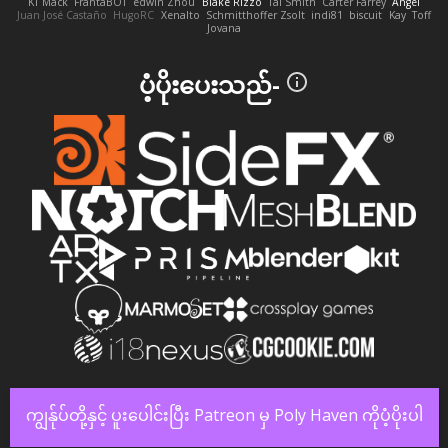
KT Mack
FrantaBOT
edwin Zhou
Blake Rizzo
Tal Smith
Carter Farrey
Angel
Juan José Castaño
HugoRC
Xenalto
Schmitthoffer Zsolt
indi81
biscuit
Kay
Toff
Jovana
ပံ့ပိုးပေးသည်-
ကျွန်ုပ်တို့နှင့် ပူးပေါင်းပြီး Patreon မှ Poly Haven ကိုပံ့ပိုးပါ