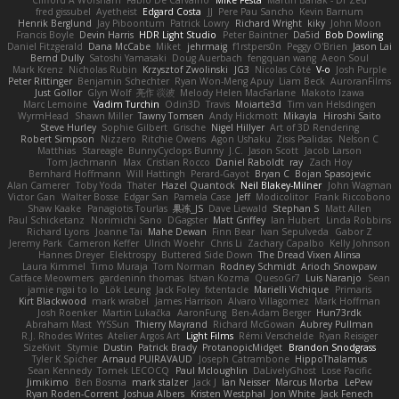
Clifford A Worsham
Fábio De Carvalho
Mike Festa
Martin Banak - Dr Zed
fred gissubel
Ayetheist
Edgard Costa
JJ
Pere Pau Sancho
Kevin Barnum
Henrik Berglund
Jay Piboontum
Patrick Lowry
Richard Wright
kiky
John Moon
Francis Boyle
Devin Harris
HDR Light Studio
Peter Baintner
Da5id
Bob Dowling
Daniel Fitzgerald
Dana McCabe
Miket
jehrmaig
f1rstpers0n
Peggy O'Brien
Jason Lai
Bernd Dully
Satoshi Yamasaki
Doug Auerbach
fengquan wang
Aeon Soul
Mark Krenz
Nicholas Rubin
Krzysztof Zwolinski
JG3
Nicolas Côté
V-o
Josh Purple
Peter Rittinger
Benjamin Schechter
Ryan Won-Meng Apuy
Liam Beck
AuroranFilms
Just Gollor
Glyn Wolf
亮作 淡波
Melody Helen MacFarlane
Makoto Izawa
Marc Lemoine
Vadim Turchin
Odin3D
Travis
Moiarte3d
Tim van Helsdingen
WyrmHead
Shawn Miller
Tawny Tomsen
Andy Hickmott
Mikayla
Hiroshi Saito
Steve Hurley
Sophie Gilbert
Grische
Nigel Hillyer
Art of 3D Rendering
Robert Simpson
Nizzero
Ritchie Owens
Agon Ushaku
Zisis Psalidas
Nelson C
Matthias
Stareagle
BunnyCyclops Bunny
J.C.
Jason Scott
Jacob Larson
Tom Jachmann
Max
Cristian Rocco
Daniel Raboldt
ray
Zach Hoy
Bernhard Hoffmann
Will Hattingh
Perard-Gayot
Bryan C
Bojan Spasojevic
Alan Camerer
Toby Yoda
Thater
Hazel Quantock
Neil Blakey-Milner
John Wagman
Victor Gan
Walter Bosse
Edgar San
Pamela Case
Jeff
Modicolitor
Frank Riccobono
Shaw Kaake
Panagiotis Tourlas
果冻_JS
Dave Liewald
Stephan S
Matt Allen
Paul Schicketanz
Norimichi Sano
DGagster
Matt Griffey
Ian Hubert
Linda Robbins
Richard Lyons
Joanne Tai
Mahe Dewan
Finn Bear
Ivan Sepulveda
Gabor Z
Jeremy Park
Cameron Keffer
Ulrich Woehr
Chris Li
Zachary Capalbo
Kelly Johnson
Hannes Dreyer
Elektrospy
Buttered Side Down
The Dread Vixen Alinsa
Laura Kimmel
Timo Muraja
Tom Norman
Rodney Schmidt
Arioch Snowpaw
Catface Meowmers
gardeninn thomas
Istvan Kozma
QuesoGr7
Luis Naranjo
Sean
jamie ngai to lo
Lök Leung
Jack Foley
fxtentacle
Marielli Vichique
Primaris
Kirt Blackwood
mark wrabel
James Harrison
Alvaro Villagomez
Mark Hoffman
Josh Roenker
Martin Lukačka
AaronFung
Ben-Adam Berger
Hun73rdk
Abraham Mast
YYSSun
Thierry Mayrand
Richard McGowan
Aubrey Pullman
R.J. Rhodes Writes
Atelier Argos Art
Light Films
Rémi Verschelde
Ryan Reisiger
SizeKivit
Stymie
Dustin
Patrick Brady
ProtanopicMidget
Brandon Snodgrass
Tyler K Spicher
Arnaud PUIRAVAUD
Joseph Catrambone
HippoThalamus
Sean Kennedy
Tomek LECOCQ
Paul Mcloughlin
DaLivelyGhost
Lose Pacific
Jimikimo
Ben Bosma
mark stalzer
Jack J
Ian Neisser
Marcus Morba
LePew
Ryan Roden-Corrent
Joshua Albers
Kristen Westphal
Jon White
Jack Fenech