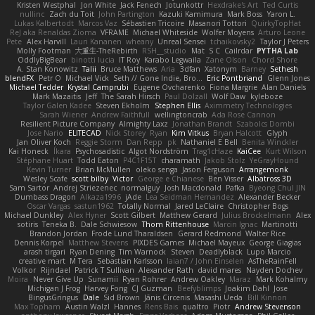
Kristen Westphal
Jon White
Jack Fenech
Jotunkottr
Hexdrake's Art
Ted Curtis
nullinc
Zach du Toit
John Partington
Kazuki Kamimura
Mark Boss
Yaron L.
Lukas Kalbertodt
Marcos Vaz
Sébastien Tricoire
Masanori Tottori
QuirkyTopHat
ReJ aka Renaldas Zioma
VFRAME
Michael Whiteside
Wolfer Moyens
Arturo Leone
Pete
Alex Harvill
Lauri Kananen
wheany
Unreal Sensei
tchaikovsky2
Taylor J Peters
Molly Footman
大重生-TheRebirth
RSH__studio
Mat
S C
Cailrdar
PYTHA Lab
OddlyBigBear
binotti lucia
IT Roy
Karabo Legwaila
Zane Olson
Chord Shore
A. Stan Konowitz
Talii
Bruce Matthews
Aria
3dfan
Xatonym
Barney
Sethesh
blendFX
Petr O
Michael Vick
Seth // Gone Indie, Bro...
Eric Pontbriand
Glenn Jones
Michael Tedder
Krystal Camprubi
Eugene Ovcharenko
Fiona Margrie
Alan Daniels
Mark Mazaitis
Jeff
The Sarah Hirsch
Paul Dolzall
Wolf Daw
kyleboze
Taylor Galen Kadee
Steven Ekholm
Stephen Ellis
Aximmetry Technologies
Sarah Wiener
Andrew Faithfull
wellingtoncrab
Ada Rose Cannon
Resilient Picture Company
Almighty Laxz
Jonathan Brandt
Szabolcs Dombi
Jose Nario
ELITECAD
Nick Storey
Ryan
Kim Vitkus
Bryan Halcott
Glyph
Jan Oliver Koch
Reggie Storm
Dan Repp
pk
Nathaniel E Bell
Benita Winckler
Kai Honeck
Íkara
Psychosadistic
Algot Nordström
Trag1cHaze
KaiCee
Kurt Wilson
Stéphane Huart
Todd Eaton
P4C1F15T
charamath
Jakob Stolz
YeGrayHound
Kevin Turner
Brian McMullen
oleko senga
Jason Ferguson
Arrangemonk
Wesley Scafe
scott bilby
Victor
George e Chianese
Ben Visser
Albatross 3D
Sam Sartor
Andrej Striezenec
normalguy
Josh Macdonald
Pafka
Byeong Chul JIN
Dumbass Dragon
Alkaza1996
jAde
Lea Seidman Hernandez
Alexander Becker
Oscar Vargas
sastun1962
Totally Normal
Jared LeClaire
Christopher Bogs
Michael Dunkley
Alex Hyner
Scott Gilbert
Matthew Gerard
Julius Brockelmann
Alex
sotiris
Teneka B.
Dale Schwiesow
Thom Rittenhouse
Marcin Ignac
Martinotti
Brandon Jordan
Frode Lund Tharaldsen
Gerard Redmond
Walter Rice
Dennis Korpel
Matthew Stevens
PIXDES Games
Michael Mayeux
George Giagias
arash tirgari
Ryan Dening
Tim Warnock
Steven
Deadlyblack
Lupo Marcio
creative mart
M Tera
Sebastian Karlsson
Iaian7 / John Einselen
AsTheRainFell
Volkor
Rijndael
Patrick T Sullivan
Alexander Rath
david mares
Nayden Dochev
Moira
Never Give Up
Sunamii
Ryan Rohrer
Andrew Oakley
Maraz
Mark Kohalmy
Michigan J Frog
Harvey Fong
CJ Guzman
Beefyblimps
Joakim Dahl
Jose
BingusGringus
Dale
Sid Brown
Jānis Circenis
Masashi Ueda
Bill Kinnon
Max Topham
Austin Walzl
Hannes
Rens Bais
qualtro
Piotr
Andrew Stevenson