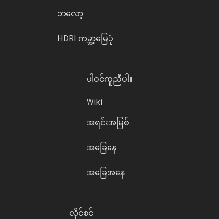
ဘလော့
HDRI ကမ္ဘာ့မြေပုံ
ပါဝင်ကူညီပါ။
Wiki
အရင်းအမြစ်
အခြေနေ
အခြေအနေ
လိုင်စင်