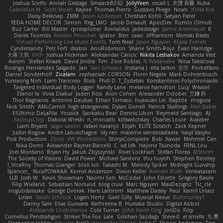
Joshua Scelfo
Annah Gestaga
SmaackBZ62
JollyYeen
oscall L
友理 斉藤
Kuba
Gabrielius M
Scott Moen
Kaylee
Thomas Pierro
Gustavo Pliego
Noah
Юлія Кізі
Daisy Belknap
ZMM
Jason Anderson
Christian Kohli
Satyan Patel
YEDA HOME DECOR
Simon
Reg_LMO
Jacob Denault
ApocDev
Rumlo Olmub
Buz Carter
Bill Master
rpcexploiter
Reinaldus
jadedesign
Jamie Arseneault
K
Derek Toombs
Renato Pinochet
qrator
Ben
cawc
XPhantom
Mimski Beats
Virtual Performing Live Music Events
Tom Neal
Jason Nguyen
Alyssa Everett
Cyndersanity
Petr Fořt
disiboi
AnuRobinson
Shane Smith-Rojo
Evan Harridge
大海 久我
lilith
Joshua Hickman
Aleksandar Caricic
Nikita Leshakov
Amanda Vest
Axiom
Stefan Knaak
David Jindra
Tim
Zoie Robles
N Watanabe
Nina Takáčová
Rodrigo Hernández Salgado
Jan
Sari Schwarz
Indiana J
ella larkin
基德
Pocketfans
Daniel Sonderhoff
Zicalam
zephaniah CORSON
Florin Negele
Mark Dohrenbusch
Yunseong Noh
Liam Trancoso
Blob
Phill D
T_Zydelski
Konstantinos Polychroniadis
Targeted Individual Body Logger
Randy Lane
melanie hamilton
Lucy
Weasel
Elanor la
Vova Diakur
Jaden Rosi
Alon Cohen
Alexander October
文謙 許
Thor Ragnaros
Antoine Daubas
Ethan Tomaso
huaxuan Lei
Raptite
mogura
Nick Smith
AMcCarroll
high strangeness
Dylan Gorrell
Patrick Stallings
Neil Baker
ElUltimo DeLaFila
Yousick
Sankaku Bear
Dennis Libon
Reymeld Santiago
AJ
FacinusChip
Dakota Wreski
n_morcatti
killswitchkay
Charles Louie
Avaister
Liam Bryant
sagar sasson
rafael naranjo
Elijah
ELITE Scratch
Zack Kepner
Justin Rogow
Andre Labuschagne
lily ren
maxime vandecasteele
Vasyl Vasyliv
Post Production
Zbob
VW Winterstein
StorysComplete
Bob
Xavier
Mehmet Can
Nika Domi
Alexander Rayner-Barcelli
C
xd Idk
Hajime Tsunoda
FRNL Lou
Joel Montano
Bryan Hy
Jakub Zbyszynski
River Lockhart
Stefan Florea
MStorm
The Society of Visions
David Power
Michael Santoro
thu huynh
Stephen Bentley
I_ViceRoy
Thomas Granger
bloli loli
Takashi M.
Melody Spiker
Midnight Gunship
Spencer_
NicoPOWAAA
Kornel Anderson
Dixon Keller
Keenan Rush
Venkataram
LLB
Josh W.
Kevin Showman
Naomi Soh
McCoder
John Elliotte
Gregory Basile
Filip Wieland
Sebastian Norlund
blog cruvi
Marc Nguyen
MaxDezignz
Tic_cle
nogutidaisuke
George Dvorak
Haris Lattirom
Matthew Daday
Paul
Kamil Uriasz
Lirian
Sarah Schrock
Logan Hertz
Gaël Gilly
Musical Nexus
Buttmunky1
Danny Sale
Elias Guevara
Kathreena B
Huitaka Studio
Digital Abbot
Aleksandr Chebotariov
Cole Turner
John Kevin Ong
JonDo
Filip
Cornellus Pendrahgon
Striker The Fox
Lale
Gökhan Sazdağı
Steve-0
el smells
丸 黒