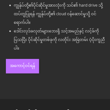
ကျွန်ုပ်တို့၏ပိုင်ဆိုင်မှုအားလုံးကို သင်၏ hard drive သို့
ထပ်တူပြုရန် ကျွန်ုပ်တို့၏ cloud ဝန်ဆောင်မှုသို့ ဝင်
ရောက်ပါ။
ဒေါင်းလုဒ်ခလုတ်များဘေးရှိ သင့်အမည်နှင့် လင့်ခ်ကို
ပြသပြီး ပိုင်ဆိုင်မှုတစ်ခုကို လတိုင်း အမြဲတမ်း ပံ့ပိုးကူညီ
ပါ။
အကောင့်ဝင်ရန်