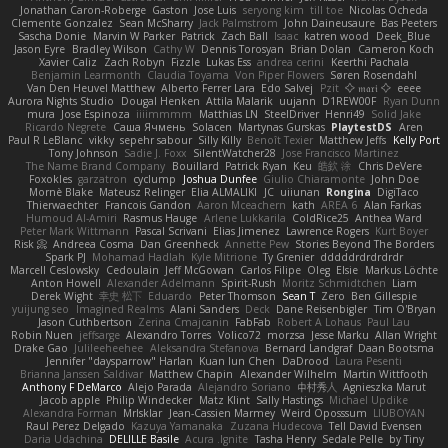
Jonathan Caron-Roberge
Gaston
Jose Luis
seryong kim
till toe
Nicolas Ocheda
Clemente Gonzalez
Sean McSharry
Jack Palmstrom
John Daineusaure
Bas Peeters
Sascha Donie
Marvin W Parker
Patrick
Zach Ball
Isaac
katren wood
Deek_Blue
Jason Eyre
Bradley Wilson
Cathy W
Dennis Torosyan
Brian Dolan
Cameron Koch
Xavier Caliz
Zach Robyn
Fizzle
Lukas Ess
andrea cerini
Keerthi Pachala
Benjamin Learmonth
Claudia Toyama
Von Piper Flowers
Søren Rosendahl
Van Den Heuvel Matthew
Alberto Ferrer Lara
Edo Salvej
Pzit
✧ 𝔪𝔞𝔯𝔦 ✧
eeee
Aurora Nights Studio
Dougal Henken
Attila Malarik
uujann
D1REW00F
Ryan Dunn
mura
Jose Espinoza
iiiimmmm
Matthias LN
SteelDriver
Henri49
Solid Jake
Ricardo Negrete
Саша Ячмень
Solacen
Martynas Gurskas
PlaytestDS
Aren
Paul R LeBlanc
vikky
sepehr sabour
Silly Killy
Benoît Texier
Matthew Jeffs
Kelly Port
Tony Johnson
Sadie J. Foxx
SilentWatcher28
Jose Francisco Martinez
The Name Brand Company
Bouillard
Patrick Ryan
Keu
皓欽 涂
Chris DeVere
Foxokles
garzatron
cyclump
Joshua Dunfee
Giulio Chiaramonte
John Doe
Mornè Blake
Mateusz Relinger
Elia ALMALIKI
JC
uiiunan
Rongina
DigiTaco
Thierwaechter
Francois Gandon
Aaron Mceachern
kath
AREA 6
Alan Farkas
Humoud Al-Amiri
Rasmus Hauge
Arlene Lukkarila
ColdRice25
Anthea Ward
Peter Mark Wittmann
Pascal Scrivani
Elias Jimenez
Lawrence Rogers
Kurt Boyer
Risk 📀
Andreea Cosma
Dan Greenheck
Annette Pew
Stories Beyond The Borders
Spark PJ
Mohamad Hadlah
Kyle Mitrione
Ty Grenier
dddddrdrdrdrdr
Marcell Ceslowsky
Cedoulain
Jeff McGowan
Carlos Filipe
Oleg
Elsie
Markus Löchte
Anton Howell
Alexander Adelmann
Spirit-Rush
Moritz Schmidtchen
Liam
Derek Wight
幸史 松下
Eduardo
Peter Thomson
Sean T
Zero
Ben Gillespie
yuijung seo
Imagined Realms
Alani Sanders
Deck
Dane Reisenbigler
Tim O'Bryan
Jason Cuthbertson
Zerina Cmajcanin
FabFab
Robert A Lohaus
Paul Lau
Robin Nuen
jeffsarge
Alexandro Torres
Volico72
morzsa
Jesse Marku
Allan Wright
Drake Gao
Julileeheehee
Aleksandra Stefanova
Bernard Landgraf
Daan Bootsma
Jennifer "daysparrow" Harlan
Kuan lun Chen
DaDrood
Laura Pesenti
Brianna Janssen Saldivar
Matthew Chapin
Alexander Wilhelm
Martin Wittfooth
Anthony F DeMarco
Alejo Parada
Alejandro Soriano
中村秀人
Agnieszka Marut
Jacob apple
Philip Windecker
Matz Klint
Sally Hastings
Michael Updike
Alexandra Forman
MrIsklar
Jean-Cassien Marmey
Weird Oposssum
LIUBOYAN
Raul Perez Delgado
Kazuya Yamanaka
Zuzana Hudecova
Tell David Evensen
Daria Udachina
DELILLE Basile
Acura .Ignite
Tasha Henry
Sedale Pelle
by Tiny