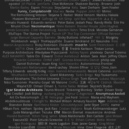
Domantas Jokšas
Eduard
EvilQ
Alexander Olesen
Luke C
Shawn Anderson
Tess
opostol
Jiří Ptáček
JamTarts
Clive McKenzie
Shabeen Barzey - Browne
Josh
Martin Bailey
Espen
Princess
SiryuSama
Kelu
Sean Derham
Sam Fowler
Funny_ Compilation69
htai wu
Nadia
Pupper
John KD
Mimic
The Remodeling Veteran
Talyana S
Parker
Mister Venom
Markku Hakala
Hussien Mohamed
Gaforga VK
Ich Simp
cyril faia
Nipper1er
ふぇ えっ
Tomato Huwaidi
Eduardo ramirez
Peter Bates
Jediah Pesu
Randy Wells
Eilir Ho
Mrunit Churi
Necromantique
Nikki Balsem
Render House
John Hughes
James Gonzales
Cristi Vanderburg
Kaeden Hahn
Timo Erick
Miroslav Šamánek
EfulTopo
The Starius Project
Punch UP: The Top Contender! Official Patreon
Jorge Manuel Cappello Barreto
Sticky Buttons
iiiFahad7
재우 김
Morgsley
Workbench
wegu1
TheHappyElite
Duane Strickland
DC Kasundra
Ross
Marcin Anyszkiewicz
Ricky Robinson
Elizabeth
moot1n
Scott Fredrickson
仁 小野
kb714
Chris
Gabriel Alvarado
哲 董
Fredrik Karlsson
Tristan Lorius
Purpose Architecture
Władysław Pryszczarek
Ashley Fayers
plexlexia
Daniel Tidemo
ALEX NAVARRO
Table On
Edward
Didier Aerlebout
Anton
Sara
Alan
Jeffrey Olson
Riccardo Colombo
OHNE LIMIT
Gionea Alexandru Daniel
philip sisk
Daniel Richman
Ieuan King
Karri Haranko
Autonomous Frontier
Thokozani Mahlanyane
david cachay
Shonn Effner
얍 얍얍
Oreo_tism
Tiffany Edwards
iaksdfg fodkg
ressii
Ioannis Athanasiadis
Nicolò Caterina
aureliana
Khuthadzo Ratshilumela
Grant Mckenney
Tadin Brego
Koji Tsukamoto
Rasool Abrahams
The Entire Universe
Dhruv Singh
Tom Byrom
Łukasz Majorczyk
Niko Tuononen
Pranshu Goyal
Mr Malone
OnPui
王庚
극단수작
Cédrick
Maxime
Wayne120
Omair Omari
L
Yuma Taesu
Kristian
Skyzee's Studio
Igor Sirotov Architects
Teunis Woord
Tinkering Monkey
Stefan
Devan Stolp
Rylai Crestfall
Josh Bishop
xuchang jiang
Hlynur G Asgeirsson
Anonymous Axolotl
Art Ov Nekromorph
正 明
Felix gogo
Joe Ford
Simon
Mana and Mayhem
Abdelkouddouss
ChengXi Yu
Michael Wilson
Amaury Faucon
Njan
Adenta Dar
Brandon Belisle
Karl-Heinz Köster
Ghoulishlycool
Jarle Styve
DHFG
name
Håkan Fors
nathan
Spidey
Jack Rao
Cristian Vigliano
Noah Kollmannsberger
Lutz
Jude Matanguihan
Tezuka
ETM
Marcin Biernat
miaukenzie
Andrew
Horald Bartoldt
ttitim Tang
sahin
Ulises Maldonado
Ben Carlisle
Jake Messer
Exacute3D
Piotr Sztucki-Szewców
주호 정
Ethan Cohen
Metix
Winter
Igor Rodriguez
朋弥 林
Hank Logsdon
Elias
Javier Garay
Greg Miller
Wonder Lizard588
Gliese 570
Wiola Miszczak
Irina
Олег Гладков
凌太 上村