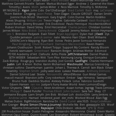
anthony lawrence
Stuart Marsh
Frans Verbaas
Adam Murtomaa
Phil Galler
Matthew Garnett-Frizelle
Saliven
Markus Michael Egger
Andrew
J
Caramel the Vixen
Timothy J. Aveni
Moth
James Miller
z
Nico Marniok
Timothy G. McKenna
MY.NIGNIG Jr.
Kigon
John Cido
Der12teEisvogel
Brad Corlett
Basti
maj
LaCimaise
Thom Bakker
Chogang
Jason Pielak
Tiran Dagan
Claude GIROLET
Darian Smith
Joenne Hub-Strobl
Shannon
Gary English
Colin Dunne
Martin Koťátko
Alexis Shuping
William Lee
Trevor Hughes
Gabriella Caldwell
Vasili Rodriguez
David Beneš
Jeremy Brouwer
Erik Dodolović
Paulo Henrique
Hoodwinkedfool
Ruben Vroman
David Sibley
Emil Herzenstiel
Charles Janson
Christian Gomez
James Wilson
Niko Bidoli
Danny Arnold
CGJackB
Jeremy Nelson
Anton Heymann
Leo S
Brendon Padjasek
Evan Tillett
Bryan Applegate
Dylan Hall
J Ewell
Dys
Quddle Jameson
patrick siemer
nate
Mareno Harr Olsen
Brett Williams
GREENCom'e Mapping
Ryan Bell
Xcrow
Pedro Javier Somoza Hernando
Paul Klingberg
Olivié Bouchard
Damiano Mazzocchini
Raven Realm
Johann Oosthuizen
Scott
Robert Tolppi: Support My Content
Randy Bloom
henrik rasmussen
Greenheart
Ransom Bergen
Andreas Wetter
Edomod
PD100 Academy of Art
Clafoutis
Arttu Piisila
JeffChristiansen
Daniel Phakos
SETH WEBER
Sebastian Witt
Tom Pike
Kenleung Leung
Enrique Gonzalez
Zack Bishop
Rouge guy
brandon dudley
Joel Gordils
GadFlight
Charles Herrmann
Justin
LvH
K Anon
Richie
Karim Mohamed
Weichnudel
Marcus Grennborg
christian cuttino
DaveHuman
juanito
Johan L
Theresa A. Carroll
Iain Black
Einarr
Volatility
Stephen Smith
joshy west xoxo
Łukasz Pawłowski
Anthony Dilmore
Daniel Schmid Leal
Steele
Nitrosimi96
ANonEMoose
Gun Metal Games
macoll macoll
Brandon Joffe
Cory robertson
Ember
Sage Himeros
Sweeper3D
Bruno Yudi
Daddios Studios
Aleksey Pollack
Lotus
Fabrizio Guidotti
Esbern Hansen
ran nie
Justper's Furry Avatar World
Kevin LomondDesign
Victor Ghyssens
749R
CGautos
Kevin Anderson
dusan tomas
Jegregg
Travis Lemieux
Philipp T
David Pulcifer
Thomas Elliott
John Gutwin
Sara Tarr
Shay
CT
Jermaine Bouyea
Liam Smyth
Jim Bob
Michael Loh
doctor25th
Larry Jenkins
sv
Andrew Lamb
Hamad
rendered_pixel
der_mihi
Worked Wood
Alan Figg
Matias Dubos
BigWhiteLion
Karolina En
David Curiel
alec1025
BeepCodeMusic
Ben Granger
Bruno Simon (Three.js Journey)
Michelle Ma
Ben
glassapple 325
Woof
Maxime Detournière
Rayscaper
Chris Dickson
idkdude
성익 김
Piotr
JSR Production house
Dustin Pettegrew
Alessandro Mennonna
Onalist
Devin Martin
Mehmet Oguz Derin
Quinn Kowitt
Lee Stranahan
Robert Whitehead
kocat
Grawlix