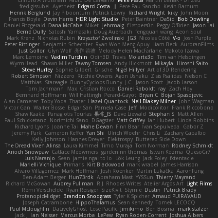
Clifford A Worsham
Fábio De Carvalho
Mike Festa
Martin Banak - Dr Zed
fred gissubel
Ayetheist
Edgard Costa
JJ
Pere Pau Sancho
Kevin Barnum
Henrik Berglund
Jay Piboontum
Patrick Lowry
Richard Wright
kiky
John Moon
Francis Boyle
Devin Harris
HDR Light Studio
Peter Baintner
Da5id
Bob Dowling
Daniel Fitzgerald
Dana McCabe
Miket
jehrmaig
f1rstpers0n
Peggy O'Brien
Jason Lai
Bernd Dully
Satoshi Yamasaki
Doug Auerbach
fengquan wang
Aeon Soul
Mark Krenz
Nicholas Rubin
Krzysztof Zwolinski
JG3
Nicolas Côté
V-o
Josh Purple
Peter Rittinger
Benjamin Schechter
Ryan Won-Meng Apuy
Liam Beck
AuroranFilms
Just Gollor
Glyn Wolf
亮作 淡波
Melody Helen MacFarlane
Makoto Izawa
Marc Lemoine
Vadim Turchin
Odin3D
Travis
Moiarte3d
Tim van Helsdingen
WyrmHead
Shawn Miller
Tawny Tomsen
Andy Hickmott
Mikayla
Hiroshi Saito
Steve Hurley
Sophie Gilbert
Grische
Nigel Hillyer
Art of 3D Rendering
Robert Simpson
Nizzero
Ritchie Owens
Agon Ushaku
Zisis Psalidas
Nelson C
Matthias
Stareagle
BunnyCyclops Bunny
J.C.
Jason Scott
Jacob Larson
Tom Jachmann
Max
Cristian Rocco
Daniel Raboldt
ray
Zach Hoy
Bernhard Hoffmann
Will Hattingh
Perard-Gayot
Bryan C
Bojan Spasojevic
Alan Camerer
Toby Yoda
Thater
Hazel Quantock
Neil Blakey-Milner
John Wagman
Victor Gan
Walter Bosse
Edgar San
Pamela Case
Jeff
Modicolitor
Frank Riccobono
Shaw Kaake
Panagiotis Tourlas
果冻_JS
Dave Liewald
Stephan S
Matt Allen
Paul Schicketanz
Norimichi Sano
DGagster
Matt Griffey
Ian Hubert
Linda Robbins
Richard Lyons
Joanne Tai
Mahe Dewan
Finn Bear
Ivan Sepulveda
Gabor Z
Jeremy Park
Cameron Keffer
Yan Shi
Ulrich Woehr
Chris Li
Zachary Capalbo
Kelly Johnson
Hannes Dreyer
Elektrospy
Buttered Side Down
The Dread Vixen Alinsa
Laura Kimmel
Timo Muraja
Tom Norman
Rodney Schmidt
Arioch Snowpaw
Catface Meowmers
gardeninn thomas
Istvan Kozma
QuesoGr7
Luis Naranjo
Sean
jamie ngai to lo
Lök Leung
Jack Foley
fxtentacle
Marielli Vichique
Primaris
Kirt Blackwood
mark wrabel
James Harrison
Alvaro Villagomez
Mark Hoffman
Josh Roenker
Martin Lukačka
AaronFung
Ben-Adam Berger
Hun73rdk
Abraham Mast
YYSSun
Thierry Mayrand
Richard McGowan
Aubrey Pullman
R.J. Rhodes Writes
Atelier Argos Art
Light Films
Rémi Verschelde
Ryan Reisiger
SizeKivit
Stymie
Dustin
Patrick Brady
ProtanopicMidget
Brandon Snodgrass
Tyler K Spicher
Arnaud PUIRAVAUD
Joseph Catrambone
HippoThalamus
Sean Kennedy
Tomek LECOCQ
Paul Mcloughlin
DaLivelyGhost
Lose Pacific
Jimikimo
Ben Bosma
mark stalzer
Jack J
Ian Neisser
Marcus Morba
LePew
Ryan Roden-Corrent
Joshua Albers