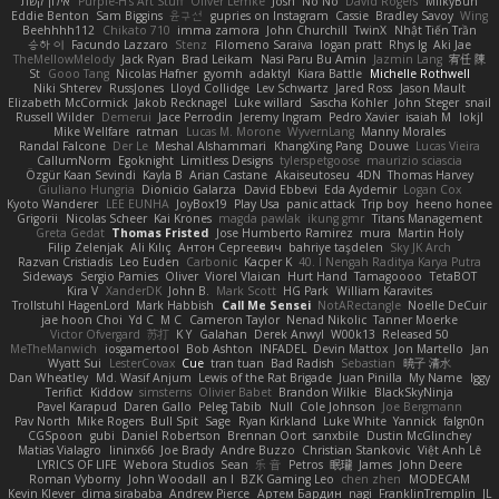
אילון קשת
Purple-H's Art Stuff
Oliver Lemke
Josh
No No
David Rogers
MilkyBun
Eddie Benton
Sam Biggins
윤구선
gupries on Instagram
Cassie
Bradley Savoy
Wing
Beehhhh112
Chikato 710
imma zamora
John Churchill
TwinX
Nhật Tiến Trần
승하 이
Facundo Lazzaro
Stenz
Filomeno Saraiva
logan pratt
Rhys lg
Aki Jae
TheMellowMelody
Jack Ryan
Brad Leikam
Nasi Paru Bu Amin
Jazmin Lang
宥任 陳
St
Gooo Tang
Nicolas Hafner
gyomh
adaktyl
Kiara Battle
Michelle Rothwell
Niki Shterev
RussJones
Lloyd Collidge
Lev Schwartz
Jared Ross
Jason Mault
Elizabeth McCormick
Jakob Recknagel
Luke willard
Sascha Kohler
John Steger
snail
Russell Wilder
Demerui
Jace Perrodin
Jeremy Ingram
Pedro Xavier
isaiah M
lokjl
Mike Wellfare
ratman
Lucas M. Morone
WyvernLang
Manny Morales
Randal Falcone
Der Le
Meshal Alshammari
KhangXing Pang
Douwe
Lucas Vieira
CallumNorm
Egoknight
Limitless Designs
tylerspetgoose
maurizio sciascia
Özgür Kaan Sevindi
Kayla B
Arian Castane
Akaiseutoseu
4DN
Thomas Harvey
Giuliano Hungria
Dionicio Galarza
David Ebbevi
Eda Aydemir
Logan Cox
Kyoto Wanderer
LEE EUNHA
JoyBox19
Play Usa
panic attack
Trip boy
heeno honee
Grigorii
Nicolas Scheer
Kai Krones
magda pawlak
ikung gmr
Titans Management
Greta Gedat
Thomas Fristed
Jose Humberto Ramirez
mura
Martin Holy
Filip Zelenjak
Ali Kılıç
Антон Сергеевич
bahriye taşdelen
Sky JK Arch
Razvan Cristiadis
Leo Euden
Carbonic
Kacper K
40. I Nengah Raditya Karya Putra
Sideways
Sergio Pamies
Oliver
Viorel Vlaican
Hurt Hand
Tamagoooo
TetaBOT
Kira V
XanderDK
John B.
Mark Scott
HG Park
William Karavites
Trollstuhl HagenLord
Mark Habbish
Call Me Sensei
NotARectangle
Noelle DeCuir
jae hoon Choi
Yd C
M C
Cameron Taylor
Nenad Nikolic
Tanner Moerke
Victor Ofvergard
苏打
K Y
Galahan
Derek Anwyl
W00k13
Released 50
MeTheManwich
iosgamertool
Bob Ashton
INFADEL
Devin Mattox
Jon Martello
Jan
Wyatt Sui
LesterCovax
Cue
tran tuan
Bad Radish
Sebastian
暁子 清水
Dan Wheatley
Md. Wasif Anjum
Lewis of the Rat Brigade
Juan Pinilla
My Name
Iggy
Terifict
Kiddow
simsterns
Olivier Babet
Brandon Wilkie
BlackSkyNinja
Pavel Karapud
Daren Gallo
Peleg Tabib
Null
Cole Johnson
Joe Bergmann
Pav North
Mike Rogers
Bull Spit
Sage
Ryan Kirkland
Luke White
Yannick
falgn0n
CGSpoon
gubi
Daniel Robertson
Brennan Oort
sanxbile
Dustin McGlinchey
Matias Vialagro
lininx66
Joe Brady
Andre Buzzo
Christian Stankovic
Việt Anh Lê
LYRICS OF LIFE
Webora Studios
Sean
乐 音
Petros
眠瓏
James
John Deere
Roman Vyborny
John Woodall
an l
BZK Gaming Leo
chen zhen
MODECAM
Kevin Klever
dima sirababa
Andrew Pierce
Артем Бардин
nagi
FranklinTremplin
JL