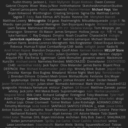
hullin thierry
Jackson L.
Harri Myllynen
Bojan Kostovic
Owen Connor
Gabriel Chvyrev
Wixer
Wasu Ju'Nior
mrthethatone
SketchedAnimationStudios
Daniel Larios-parra
Pablo
selvinsworld
Payton Heniser
Michael Hays
Vae
Bryan Kirkwood
Worthington
Creating Simpires
Sigma Eta
Matthias Carrick
Sagida T
Eddy
Raik Remus
APS Studio
Yvonne Ott
Menyhárt Marcell
Matthew Lowery
MrIncognito
Ed garas
Realmwrights
MikusMasquerade
jorge R
Ns
Khaidu
ryan jordan
Gabriel Malmgren
Dan Bojorquez Angulo
Williem McWhorter
Liam Tanaka
Mahmoud Khetabi
יניב חלה
Sladana Vukoja
Tom Weijnjes
jen
Danarogon
Streemer
Eli Mason
James Simpson
Hollow_Jenza
eje
지환 이
log
luke harrison
C
Ray Delapaz
Dmytro
Noah Couallier
Character34
indiiglo
Javlonbek rajabbayev
Crewman 47
Isabelle Lamarque
Michael Shimniok
Jonathan Harris
Andrea Lorenzo Mereghetti
Nils Ringlstetter
Osbiel Roque Arocha
Rebecca
Humza R Iqbal CombatNinja1269
laddc
sellig64
Javier
Radix N
Ariel Ilmari Kajava
Brandon DeLauney
Geoff Allen
Kamran Kadirov
MELUIP Store
Alpha3
Spotty Spotty YQ
TrixMix
Julian Quintero
julian reyes
Nareon
claytpn
Alquiler PS5
Era Rerza
bjgrimoari
Caleb Mcmullen
giovanni varani
Mackenzie
KuroShi
michael sierra
Nameless Renders
MMDCRAZED
DivineXavier
DEATHSTEED
Cli4D
vamsidhar reddy
Jack Taylor
Olov Melander
James Barrie
Bryant Price
DEEPNOX
Pen
Michael Koschmieder
pato dlgv
Wrinkly Blink
Ruben
Jesper Elling
Onooka
Kseniya
Boo Bugless
Mesaland
Winter Night
Mert İyiiz
forrobloxdev
J. Brendan Elmore
Octavia's Mesh Grove
MinhazMurks
Fxntxnile
Eric Moyer
qaylanuraya
Derek Ray
Waaagghh
Joshua Vincent
Amar
Declan Newell
Javier Fernández Alegre
julian silver
Nomadic Astronaut
Mark Vecchio
dosuken0122
quagootle
Hirokazu Yamakura
enitzur
Zephon
Gil Bruvel
Matthew Zaneski
junior
whitey
Jack John
Will Makes Beats
SupremeAhegao
nori
Marlise Launstein
Vesperal Mind
Milk Crate
Richard Gallagher
Firelegend
Toby Meadows
Tyler Huff
Adam N'Diaye
Gerardo Orozco
Oskar Mendez
NoGreatMystery
Bike Kefeli
shiipi
Arthur Lops
Oliver Cromwell
Tomer Meltser
Luke Ridehalgh
ADRIANO JONUS
Timothy Montoya
soda basket
SANTIAGO SANTOS ESTRADA
j_ edak
Josue Uribe
Anton Rubets
Gui Ramalho
Noah Patterson
Jomenikia
Bennett Greene
Peter Hale
Nathaniel Roberts
Mechrot
elijah kenney
J H
Astone Massie
Tobi Staerk
milad tatar
Thomas
DHL
Bryan Intindola
Archman
Billy Bob
Evan C
SHALIWA233
Stefan Jammertzheim
SpiSlu
Joe Carlos
Oscar Castillo
bleached
senko
Lasse Leonhardsen
3darchstuffs
Martin Wells
Skittlq
SquareIsNotCool
Tobias