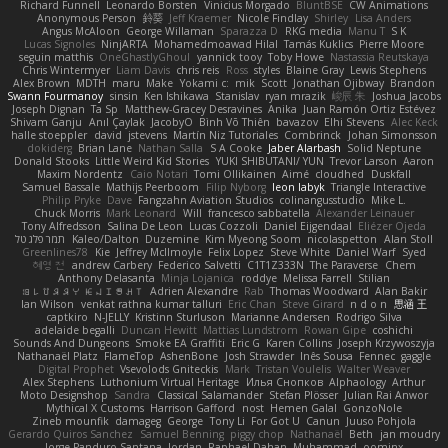
Richard Funnell
Leonardo Borsten
Vinicius Morgado
BluntBSE
CW Animations
Anonymous Person
鈴葵
Jeff Kraemer
Nicole Findlay
Shirley
Lisa Anders
Angus McAloon
George Willaman
Sparazza D
RKG media
Manu T
S K
Lucas Signoles
NinjARTA
Mohamedmoawad Hilal
Tamás Kuklics
Pierre Moore
seguin matthis
OneGhastlyGhoul
yannick tooy
Toby Howe
Nastassia Reutskaya
Chris Wintermyer
Liam Davis
chris reis
Ross
styles
Blaine Gray
Lewis Stephens
Alex Brown
MDTH
maru
Make
Yokami c:
mik
Scott
Jonathan Ojibway
Brandon
Swann Fourmanoy
sinsin
Ken Ishikawa
Stanislav
ryan mrazik
峻辰 朱
Joshua Jacobs
Joseph Dignan
Ta Sp
Matthew-Gracey Desravines
Anika
Juan Ramón Ortiz Estévez
Shivam Ganju
Anıl Çaylak
JacobyO
Bình Võ Thiên
bavazov
Elhi Stevens
Alec Keck
halle stoeppler
david
jstevens
Martín Niz Tutoriales
Combrinck
Johan Simonsson
dokiderg
Brian Lane
Nathan Salla
S A Cooke
Jaber Alarbash
Solid Neptune
Donald Stooks
Little Weird Kid Stories
YUKI SHIBUTANI/ YUN
Trevor Larson
Aaron
Maxim Nordentz
Caio Notari
Tomi Ollikainen
Aimé
cloudhed
Duskfall
Samuel Bassale
Mathijs Peerboom
Filip Nyborg
leon labyk
Triangle Interactive
Philip Pryke
Dave
Fangzahn Aviation Studios
colinangusstudio
Mike L.
Chuck Morris
Mark Leonard
Will
francesco sabbatella
Alexander Leinauer
Tony Alfredsson
Salina De Leon
Lucas Cozzoli
Daniel Eijgendaal
Eliézer Ojeda
תמר פלג טל
Kaleo/Dalton
Duzemine
Kim Myeong Soom
nicolaspetton
Alan Stoll
Greenlines78
Kie
Jeffrey McIlmoyle
Felix Lopez
Steve White
Daniel Warf
Syed
혜영 전
andrew Carbery
Federico Salvetti
C1T1Z333N
The Paraverse
Chem
Anthony Delasanta
Minja Lojanica
roddye
Melissa Farrell
Stilian
ꌃ꒒ꀎꋪꋪꌩ ꀘꈤꀤꁅꃅ꓄
Adrien Alexandre
Rab
Thomas Woodward
Alan Bakir
Ian Wilson
venkat rathna kumar talluri
Eric Chan
Steve Girard
n d o n
思涵 王
captkiro
N-JELLY
Kristinn Sturluson
Marianne Andersen
Rodrigo Silva
adelaide begalli
Duncan Hewitt
Mattias Lundstrom
Rowan Gipe
coshichi
Sounds And Dungeons
Smoke EA Graffiti
Eric G
Karen Collins
Joseph Krzywoszyja
Nathanaël Platz
FlameTop
AshenBone
Josh Strawder
Inês Sousa
Fennec
gaggle
Digital Prophet
Vsevolods Gniteckis
Mark
Tristan Voulelis
Walter Weaver
Alex Stephens
Luthonium Virtual Heritage
Илья Снопков
Alphaology
Arthur
Moto Designshop
Sandra
Classical Salamander
Stefan Plösser
Julian Rai Anwor
Mythical X Customs
Harrison Gafford
nost
Hemen Galal
GonzoNole
Zineb mounfik
damageg
George
Tony Li
For Got U
Canun
Juuso Pohjola
Gerardo Quiros Sanchez
Samuel Benning
piggy chop
Nathanaël
Beth
jan moudry
Jorge Panduro Santana
Jordan
Raphael Dahan
Muhammad
oominx