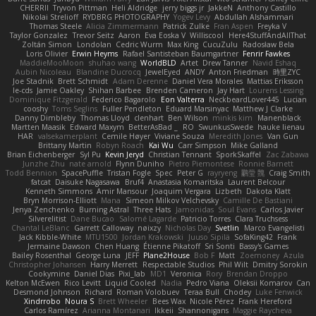
CHERRII
Tryvon Pittman
Heli Aldridge
jerry biggs jr
JakkeN
Anthony Castillo
Nikolai Strelioff
RYDBRG PHOTOGRAPHY
Yogev Levy
Abdullah Alshammari
Thomas Steele
Alicia Zimmermann
Patrick Zulke
Fran Aspen
Freyka V
Taylor Gonzalez
Trevor Seitz
Aaron
Eva Eoska V
Williscool
Here4StuffAndAllThat
Zoltán Simon
Londolan
Cedric Wurm
Max King
CucuZulu
Radosław Bela
Loris Olivier
Erwin Heyms
Rafael Santisteban Baumgartner
Fenrir Fawkes
MaddieMooMoon
shuhao wang
WorldBLD
Artet
Drew Tanner
Navid Eshaq
Aubin Nicoleau
Blandine Ducrocq
JewelEyed
ANDY
Anton Friedman
時里ZYC
Joe Stadnik
Brett Schmidt
Adam Derenne
Daniel Vera Morales
Mattias Eriksson
le-cds
Jamie Oakley
Shihan Barbee
Brenden Cameron
Jay Hart
Lourens Lessing
Dominique Fitzgerald
Federico Bagarolo
Eon Valterra
NeckbeardLover445
Lucian
cooshy
Toms Seglins
Fuller Pendleton
Eduard Marsinyac
Matthew J Clarke
Danny Dimbleby
Thomas Lloyd
clenhart
Ben Wilson
minkis kim
Manenblack
Martten Maasik
Edward Maxym
BetterAsBad _
RO
SwunkusSwede
hauke lienau
HAR
valsekamerplant
Cemile Høyer
Viviane Souza
Meredith Jones
Van Gun
Brittany Martin
Robyn Roach
Kai Wu
Carr Simpson
Mike Galland
Brian Eichenberger
Syl Pu
Kevin Jeryd
Christian Tennant
SporkSkaffel
Zac Zabawa
Junzhe Zhu
nate arnold
Flynn Duniho
Pietro Piemontese
Ronnie Barnett
Todd Bennion
SpacePuffle
Tristan Fogle
Spec
Peter G
rayryeng
鸝瑩 魏
Craig Smith
fatcat
Daisuke Nagasawa
Bruf4
Anastasia Komaritska
Laurent Belcour
Kenneth Simmons
Amir Mansour
Joaquim Vergara
Lizbeth
Dakota Klatt
Bryn Morrison-Elliott
Mana
Simeon Milkov Velchevsky
Camille De Bastiani
Jenya Zenchenko
Burning Astral
Three Hats
Jamonidas
Soul Evans
Carlos Javier
Silverelitist
Dane Bucao
Salomé Lagarde
Patricio Torres
Clara Truchsess
Chantal LeBlanc
Garrett Calloway
nøixzy
Nicholas Day
Svetlin
Marco Evangelisti
Jack Kibble-White
MTU1500
Jordan Krakowski
Juuso Sipilä
SofaKing42
Frank
Jermaine Dawson
Chen Huang
Étienne Pikatoff
Sri Sonti
Bassy's Games
Bailey Rosenthal
George Luna
JEFF
Plane2House
Bob F
Matt
Zoemoney
Azula
Christopher Johansen
Harry Merrett
Respectable Studios
Phil Wilt
Dmitry Sorokin
Cookymine
Daniel Dias
Pixi_lab
MD1
Veronica
Rory
Brendan Droppo
Kelton McEwen
Rico Levitt
Liquid Cooled
Nadia
Pedro Viana
Oleksii Komarov
Can
Desmond Johnson
Richard
Roman Volobuev
Teraa Bull
Chodey
Luke Fenwick
Xindrrobo
Noura S
Brett Wheeler
Bees Wax
Nicole Pérez
Frank Hereford
Carlos Ramírez
Arianna Montanari
Ikkeii
Shannonigans
Maggie Raycheva