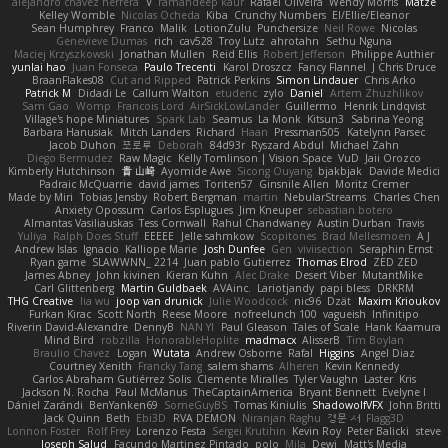
alejandro chavez herrera
V
ramandeep kaur
Rafael Oliveira
Wendy Morris
Matze
Kelley Womble
Nicolas Ocheda
Kiba
Crunchy Numbers
El/Ellie/Eleanor
Sean Humphrey
Franco
Malik
LotionZulu
Punchersize
Neil Rowe
Nicolas
Genevieve Dumas
rich
cav528
Troy Lutz
ahrotahn
Sethu Nguna
Maciej Krzyszkowski
Jonathan Mullen
Reid Ellis
Robert Jefferson
Philippe Authier
yunlai hao
Juan Fonseca
Paulo Trecenti
Karol Droszcz
Fancy Flannel
J Chris Druce
BraanFlakes08
Cut and Ripped
Patrick Perkins
Simon Lindauer
Chris Arko
Patrick M
Didadi Le
Callum Walton
etudenc
zylo
Daniel
Artem Zhuzhlikov
Sam Gao
Womp
Francois Lord
AirSickLowLander
Guillermo
Henrik Lindqvist
Village's hope Miniatures
Spark Lab
Seamus
La Monk
Kitsun3
Sabrina Yeong
Barbara Hanusiak
Mitch Landers
Richard
Haan
Pressman505
Katelynn Parsec
Jacob Duhon
포로루
Deborah
84d93r
Ryszard Abdul
Michael Zahn
Diego Bermudez
Raw Magic
Kelly Tomlinson | Vision Space
VuD
Jaii Orozco
Kimberly Hutchinson
貴 山崎
Ayomide Awe
Sicong Ouyang
bjakbjak
Davide Medici
Padraic McQuarrie
david james
Toriten57
Ginsnile Allen
Moritz Cremer
Made by Miri
Tobias Jensby
Robert Bergman
martin
NebularStreams
Charles Chen
Anxiety Opossum
Carlos Esplugues
Jim Kneuper
sebastian botero
Almantas Vasiliauskas
Tess Cornwall
Rahul Chandwaney
Austin Durban
Travis
Yuliya
Ralph Does Stuff
EEEEE
Jelle sahmkow
Scopitones
Brad Mellesmoen
A J
Andrew Islas
Ignacio
Kalliope Marie
Josh Dunfee
Gen
viviisection
Seraphin Ernst
Ryan game
SLAWWNN_ 2214
Juan pablo Gutierrez
Thomas Elrod
ZED ZED
James Abney
John kivinen
Kieran Kuhn
Alec Drake
Desert Viber
MutantMike
Carl Glittenberg
Martin Guldbaek
AVAinc.
Lariotjandy
papi bless
DRKRM
THG Creative
lia wu
joop van drunick
Julie Woodcock
nic96
Dzät
Maxim Krioukov
Furkan Kirac
Scott North
Reese Moore
nofreelunch 100
vagueish
Infinitipo
Riverin David-Alexandre
DennyB
NAN YI
Paul Gleason
Tales of Scale
Hank Kaamura
Mind Bird
robzilla
HonorableHoplite
madmacx
AlisserB
Tim Boylan
Braulio Chavez
Logan
Wutata
Andrew Osborne
Rafal
Higgins
Angel Diaz
Courtney Xenith
Francky Tang
salem shams
Alheren
Kevin Kennedy
Carlos Abraham Gutiérrez Solis
Clemente Miralles
Tyler Vaughn
Laster
Kris
Jackson N. Rocha
Paul McManus
TheCaptainAmerica
Bryant Bennett
Evelyne I
Dániel Zarándi
BenYanken69
SomeGuyBS
Tomas Kiniulis
ShadowolfVFX
John Britti
Jack Quinn
Beth
Ebi3D
RVA DEMON
Niranjan Raghu
경문 서
Flagg3D
Lonnon Foster
Rolf Frey
Lorenzo Festa
Sergei Krutihin
Kevin Roy
Peter Balicki
steve
Joseph Salud
Facundo Martinez Pintado
polo
Mila
Dewi
Matt's Media