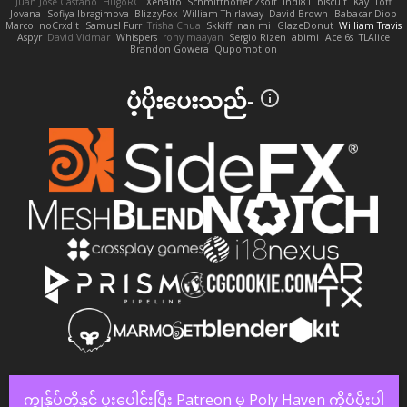
Juan José Castaño
HugoRC
Xenalto
Schmitthoffer Zsolt
indi81
biscuit
Kay
Toff
Jovana
Sofiya Ibragimova
BlizzyFox
William Thirlaway
David Brown
Babacar Diop
Marco
noCrxdit
Samuel Furr
Trisha Chua
Skkiff
nan mi
GlazeDonut
William Travis
Aspyr
David Vidmar
Whispers
rony maayan
Sergio Rizen
abimi
Ace 6s
TLAlice
Brandon Gowera
Qupomotion
ပံ့ပိုးပေးသည်-
ကျွန်ုပ်တို့နှင့် ပူးပေါင်းပြီး Patreon မှ Poly Haven ကိုပံ့ပိုးပါ