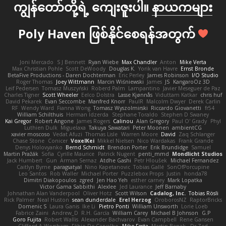
ကျွန်တော်တို့ရဲ့ ကျေးဇူးပါ။
နာယကများ
Poly Haven ဖြစ်နိုင်စေရန်အတွက်
Joni Mercado
S J Bennett
Ryan Wiebe
Max Chandler
Anton
Mike Verta
Max Christian Pohle
Scott DeWoody
Douglas K.
Yorik van Havre
Ernst Bronde
BetaFive Productions - Daren Dochterman
Eric Perley
James Robinson
I/O Studio
Roger Thomas
Joey Wittmann
Marcin Wiśniewski
James
JS
KangaroOz 3D
Leif Pedersen
Tomasz Muszyński
Roberd Palm
Lampantino
Javier Meseguer de Paz
Charles Tigner
Scott Wheeler
Eelco Dolstra
Lasse Kjønnås
Viduttam Katkar
chris huf
David Pekarek
Evan Seccombe
Manfred Knorr
PaulR
Malcolm Dwyer
Derek Carlin
RF
Wendy Ward
Fianna Wong
Tomasz Wyszolmirski
Riccardo Giovanetti
fr54
William Schilthuis
Herman Idzerda
Stephane Toraldo
Stephen D Swaney
Kai Gregor
Robert Angone
James Rogers
Calinou
Alan Gregory
Paul O' Grady
Phyl
Luthien Dulk
Miguelaxa
Takuya Sawatari
Peter Moonen
ambientCG
xavier moscoso
Vedat Afuzi
Thomas Lisle
Warren Moore
David
Zaq Schlanger
Chase Stone
Conicer
VoxelKei
Mikkel Nielsen
Nico Wardakas
Frank Grande
Denys Holovyanko
Bernd Schmidt
Brendon Porter
Erik Brundidge
Samuel
Martin Pražák
Sofia
Cyrille Maurice
Patrick Nugent
penti_mmd
Mondlicht Studios
Jack Humbert
Gun
Arman Sernaz
Atdhe Gashi
Petr Hloušek
Michael Fernandez
Caitlyn Byrne
paragsatyal
Nino Kapetanovic
Tobias Gallé
SonOfPorcupine
Leo Santos
Rob Waller
Michael Porter
Puzzlebox Props
Justin
honda78
Dimitri Diakopoulos
zgred
Jen Hao Yeh
esther carney
Mark Lopatka
Victor Gama Sabbithi
Alexlee
Jed Laurance
Jeff Barnaby
Johnathan Alan Vanderpool
Oliver Hotz
Scott Wilson
Cadalog, Inc.
Tobias Rösli
Rick Palmer
Neal Huston
sean dunderdale
Erel Herzog
OroborosNZ
RaptorBricks
Domenic S
Laura Ganis
Ike Li
Pietro Ponti
William Unsworth
Lorie Loeb
Fabrice Zaini
Andrew_D
R.H. García
William Carey
Michael B Johnson
G.P
Goro Fujita
Robert Wallis
Alexander Bachvarov
Evan Campbell
Rene Gansen