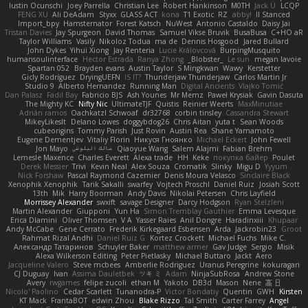
Iustin Ocunschi
Joey Parrella
Christian Lee
Robert Hankinson
M0TH
Jack Ü
LCQP
FENG XU
Ali DeAdam
Styxx
GLASS ACT
kona
T1 Exotic
RZ
abby!
ll Stanced
Import_bpy
Hamsternator
Forest Katsch
NuWest
Antonio Castaldo
Daisy Jai
Tristan Davies
Jay Spurgeon
David Thomas
Samuel Vikse Bruvik
BusaBusa
C+HO aR
Taylor Williams
Vasily
Nikoloz Todua
ma de
Dennis Hosgood
Jared Bullard
John Dykes
Yihui Xiong
Jay Renteria
Lucie Královcová
BurpingMusquito
humansoulinterface
Hector Estrada
Ranya Zhong
_Blobster_
Le sun
megan lavoie
Spartan 052
Brayden evans
Austin Taylor
S Mingkwan
Wawy
Kerstetter
Gicly Rodríguez
DryingUEFN
IS IT?
Thunderjaw Thunderjaw
Carlos Martin Jr
Studio 9
Alberto Hernandez
Running Man
Digital Ancients
Vlajko Tomić
Dan Palasz
Fadil Bay
Fabricio BJS
Ash Younes
Mr Memz
Paweł Krysiak
Gavin Dasuta
The Mighty KC
Nifty Nic
UltimateTJF
Quistis
Reinier Weerts
MaxMinutiae
Adrián ramos
Oachkatzl Schwoaf
dr32768
corbin tinsley
Cassandra Stewart
MikeyLikesIt
Delano Lowes
doggybdog26
Chris Aitan
yuta t
Sean Woods
cubeorigins
Tommy Parish
Just Rovin
Austin Rea
Shane Yamamoto
Eugene Dementjev
Vitaliy Florin
Никуся Гноянко
Michael Eckert
John Fewell
Jon Mayo
مالك البلوشي
Qiaoyue Wang
Salem Alajmi
Fabian Brehm
Lemesle Maxence
Charles Everett
Alexa trade
HH
Keke
покупка байер
Poulet
Derek Messier
Trivi
Kevin Neal
Alex Souza
Cromatik
Slinky
Migu D
Yyyum
Nick Forshaw
Pascal Raymond Cazemier
Denis Moura Velasco
Sinclaire Black
Xenophik Xenophik
Tarik Sakalli
swarfey
Vojtech Proschl
Daniel Ruiz
Josiah Scott
13th
Mik
Harry Boorman
Andy Davis
Nikolai Petersen
Chris Layfield
Morrissey Alexander
swxift
savage Designer
Darcy Hodgson
Ryan Stelzleni
Martin Alexander
Giupponi
Yun Ha
Simon Tremblay Gauthier
Emma Levesque
Erica Dlamini
Oliver Thomsen
V A
Yasser Raies
Anil Dongre
Haradinxiii
Khupaar
Andy McCabe
Gene Cerrato
Frederik Kirkegaard Esbensen
Arda
Jackrobin23
Groot
Rahmat Rizal Andhi
Daniel Ruiz G
Kortez Crockett
Michael Fuchs
Mike C.
Александр Татаринов
Schuyler Baker
matthew armer
Gav Judge
Sergio
Misik
Alexa Wilkerson Editing
Peter Pietlasky
Michael Buttaro
Jackt
Aero
Jacqueline Valero
Steve mcbees
Amberlie Rodriguez
Uranus Peregrine
kokuragari
CJ Duguay
Ivan
Assima Dauletbek
ツキ ミ
Adam
NinjaSubRosa
Andrew Stone
Avery
rwgames
felipe zucoli
ethan M
Yakoto
DB3d
Mason
Nene
高 日
Nicolo' Paolino
Cedar Scarlett
Tunanodra-P
Victor Bondatiy
Quentin
GWH
Kirsten
KT Mack
FrantaBOT
edwin Zhou
Blake Rizzo
Tal Smith
Carter Farrey
Angel