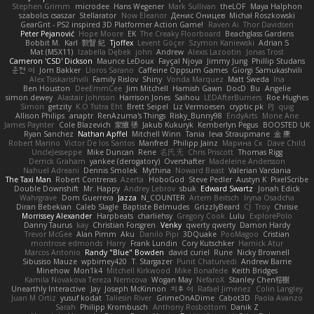
Stephen Grimm
microdee
Hans Wegener
Mark Sullivan
theLOF
Maya Halphon
szabolcs csaszar
Stellarator
Now Eleanor
Денис Оницев
Michał Roszkowski
GearGrit - PS2 inspired 3D Platformer Action Game!
Raven Ai
Thor Davidsen
Peter Pejanović
Hope Moore
EK
The Creaky Floorboard
Beachglass Gardens
Bobbit M.
Karl
敦智 紀
Tjoffex
Levent Göçer
Szymon Kaniewski
Adrian S
Mat (M5X11)
Izabella Dębek
john
Andrew
Alexis Lazootin
Jonas Trost
Cameron 'CSD' Dickson
Maurice LeDoux
Fayçal Njoya
Jimmy Jung
Phillip Studans
준현 이
Jorn Bakker
Lloros Sarano
Caffeine Oppsum Games
Giorgi Samukashvili
Alex Tsiskarishvili
Family Rislov
Shiny
Vonda Marquez
Matt Sweda
Ina
Ben Houston
DeeEmmCee
Jim Mitchell
Hamish Gawn
DocD
Bu
Angelie
simon dewey
Alastair Johnson
Harrison Jones
Saihou
LEDAfterBurners
Roe Hughes
Simon
getzity
K.O Tsitra Eht
Brett Seipel
Liz Vermoesen
cryptic pk
PJ
quig
Allison Philips
anaptr
RenAzuma's Things
Risky_Bunny98
EndyArts
Mone Ane
James Paynter
Cole Blazevich
家維 張
Jakub Kukuryk
Kemberlyn Pegus
BOOSTED UK
Ryan Sanchez
Nathan Apffel
Mitchell Winn
Tania
Ieva Straupmane
金 康
Robert Marino
Victor De los Santos
Manfred
Philipp Jainz
Марина Ск
Dave Child
UncleJesseppe
Mike Duncan
Rene
名氏 无
Chris Priscott
Thomas Rigg
Derrick Graham
yankee (derogatory)
Overshafter
Madeleine Andersson
Nahuel Adreani
Dennis Smolek
Mythina
Noward Beast
Valerian Vardania
The Taxi Man
Robert Contreras
Azerta
HoboGod
Steve Pedler
Austyn K
PixelScribe
Double Downshift
Mr. Happy
Andrey Lebrov
sbuk
Edward Swartz
Jonah Edick
Wahrgrave
Dom Guerrera
Jazza
N_COUNTER
Artem Beitsch
Iryna Osadcha
Diran Bebekian
Caleb Slagle
Baptiste Belmudes
GrizzlyBeard
CJ
Troy
Chrisie
Morrissey Alexander
Harpbeats
charliehsy
Gregory Cook
Lulu
ExplorePolo
Danny Taurus
kay
Christian Forsgren
Venky
qwerty qwerty
Damon Hardy
Trevor McGee
Alan Pimm
Aku
Danilo Pipi
3DQuake
PooMagoo
Cristian
montrose edmonds
Harry
Frank Lundin
Cory Kutschker
Harnick Atur
Marcos Antonio
Randy "Blue" Bowden
david curiel
Rune
Nicky Brownell
Sibusiso Mauze
wpbirney420
T. Stargazer
Punit Chaturvedi
Andrew Barrie
Minehow
Mon1k4
Mitchell Kirkwood
Mike Bonafede
Keith Bridges
Kamila Novakova Tereza Nemcova
Wogan May
NefaroX
Stanley Chen榕樹
Unearthly Interactive
Jay
Joseph McKinnon
지후 이
Rafael Jimenez
Colin Langley
Juan M Ortiz
yusuf kodat
Taliesin River
GrimeOnADime
Cabot3D
Paola Avanzo
Sarah
Philipp Krombusch
Anthony Rosbottom
Danik Z