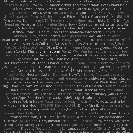
Ale Pašeta
nile
Ike Saunders
Aves Arcana
inex
Jedi Chen
Jaxson Crookston
Ewos
Miroslav Hudec
Davebb933
landon dehart
Parker Wheeldon
Gas SessionMedia
정율 이
Owen Carson
Simon
Tim Schulz
Ratner
KelsyJay
Jo
HARTHUR
Taylor Freeman
FRED MAHER
prfctwhite
yataa
Christopher Bradley
Joe Rivera
Malte Schweitzer
Roman Kaelin
Isabella
Erickson Foster
Chandler Griese
修汰 山田
Tyler Avirett
Tom
JimmyCNX
The one and only phase
sepp
HectorOH
Brian
Alyx
Jonathan
Verbatim
Clay T
Reiten Cheng
Joykk
Sonia domenech garcia
Lucy Vu
Sammy Sidefx
Martin C
Mac Greggor
The Bearded Squirrel
Rebecca Whitehead
Matthew Tronc
R
Gabirél
Force Feed
Radosław Wieczorek
CineArtOhio
Sabrina Munley
Jeroen Bekkers
Rodrigo Terrazas
Yael Ghusoun
Aaron
Adam Jenkins
Pranaya Shakya
Polina Leskova
Sylvain
Traxus
Jehad Maddah
재윤 옥
Irma Andersson
Alex Cullinane-Carrasco
Matthew Whiteacre
Johannes Sjöstedt
Matt Dalpé
George Wheat
Oliver Erdmann
Kenan Regez
sludgybeast
Mukund A
Joseph Combs
Khalid
Brian Tabone
MarzZ
Well Misinformed
charlie otto
HAGI
Cédric Vermeirre
Leon Husky
Robert jean
Tom Rudolf
Sergio Uscanga
Flex2006D !
NightWriter
Arturo J. Real
Dominic Qusto
ぶー うじ
Tenzide Gallery
TheAuraStandard
Paul Friedl
Charles
Michael Dunphy
GremlinBrokeMyVideoGame
Joshua Campbell
NotTerrellBatchelor
Xie Ray
TurtleTheThing
Ryan Williams
政則 谷
w z
Dushyant M
Joshua Esmeralda
Carl-Edwin
retro rocks
EasedChunk2
RayePixlrKay
Houston Gaston
Danizoar
NekoTux
Fattma Al Lawati
yewen sun
Felipe Ramos
Slamuel EC
Key van Thull
George Clarke
EightySeven
Frederic Sigrist
Wilbert Schuurman Hess
yuna yamamoto
Derek Carlin
Ben Watts
RavenXXXX
Virgil Shaw
Zeikomiray
TeaTime
Jonas Printzen
Ezekiel Alexander
Danny Ray Clark
BAMA Studio
Toms
Anton Smit
Ayman Sharaf
Dusan Runtak
Per Gouras
Kaitlyn Matchem
SBS
Chance K
Mistral Chronicles
cael mckinney
Jakey Floofle
Allison Cope
Brandon Morse
Vanta
ns103
Luigi Macaluso
simen stroek
19:48
Yu xin Ye
Adam Moore
Pascal Creative Design
Kelvin Yim
Yaroslav Leschenko
AI videomaking
Moon
正和 綱嶋
David KALFON
Dmitry Vinnik
Katti
keilyn nuñez
Wenxin Huang
Sarah BADJI
GrayDarth
Eli Herrington
ALP Gauna
manuel chiocchetta
ThatRamenDude
CluelessArt
Cергей Лозенко
Emmett Peck
Stefan Scotzniovsky
Hieu Tran
新之助 佐々木
Armin Bauer
Konrad Wantrych
E Barrios
Jack Malone
Harry Jumaidi
에이지
Eylül Solakoğlu
my moon, your stars
Jarod
Dinki
Alexey Vaitvud
Udi
Yurii Antonyuk
estuine
Queen Sitra
Fy Hy
Jack
Jacob Mars
Shaquita Puckett
Danning Lu
LunaLoutre
Andre Olivier
Andrew Rhyne
Dane Sands
Jdnbyd
William Parry
Zak Jarvis
Axel Allstar
vito schaniel
Ashley Cline