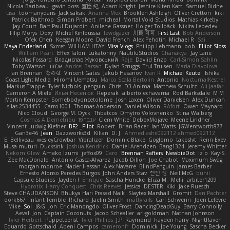
Nicola Baribeau
gavin poss
宣臣 紀
Adam Knight
Jeshire Kiten Katt
Samuel Bidne
Lisa
toomanydans
Jack saksik
Arianna Mex
Brooklen Ashleigh
Oliver Cretton
kiki
Patrick Balthrop
Simon Probert
micheal
Mortal Void Studios
Mathias Kirkeby
Jay Court
Bart Paul Dujardin
Anilene Gassner
Holger Tollbäck
Nikita Lebedev
Filip Morys
Doxy
Michel Kinfoussia
lewdgazer
川頁 可可
First Last
Bob Anderson
Ofek Chen
Keegan Moore
David French
Alex Pehotin
Michael R
Sai
Maya Enderland
Sxcret
WILLIAM HTAY
Misa Vlogs
Philipp Lehmann
bob
Elliot Sloss
William Peart
Effex Talon
Lukatonny
NautiluStudios
Chanakya
Jay Lane
Nicolas Fossard
Владислав Жуковський
Raje
Daviid Enzo
Carl-Simon Sahlin
Toby Watson
אלמוג
Andrei Barsan
Dylan Scruggs
Trul Trulsen
Maria Diavolova
Ian Brennan
なのは
Vincent Gates
Jakub Hasanov
Ivan R
Michael Keutel
Ishika
Coast Light Media
Hiromi Uematsu
Marco Scala Bertolin
Antonio
NocturnalKestrel
Markus Trappe
Tyler Nichols
penguin
Chris
D3 Anima
Matthew Schultz
Ali Jaafar
Cameron A Miele
Илья Несенюк
Reperak
alberto echavarria
Rod Barksdale
M M
Martin Kempster
Somebodyoncetoldme
Josh Laxen
Oliver Danielsen
Alex Duncan
silas 2534455
Carro1001
Thomas Anderson
Daniel Wilson
RAfort
Owen Maynard
Nico Cloud
George M. Dyck
Thbatcos
Dmytro Volovnenko
Stina Walberg
Cosmas A Demetriou
ענבר פז
Clem White
DeboxMojave
Meene Lindner
Vincent Ludwig Kiefner
BF2 _Pilot
Robert
Brian Racer
Ian Watts
JGWentworth877
Gan3e46
Jean
Dazzworks3d
Kilian
D. J.
Ahmed.ashii092112 ahmed092112
E. Belliveau
wesleyCrowbar
Vibralizer
Dominic Blake
Goglomo
takoslvt
Renn Exev
Musa muturi
Ducksink
Joshua Kendrick
Daniel Arendzen
Bang1324
Jeremy Whitter
Nekom Glew
Amako Izumi
jeffox09
Caro
Brennan Rafters
NewbieDot
iz o
Kay-S
Zee MacDonald
Antonio Gasca-Alvarez
Jacob Dillon
Joe Chabot
Maximum Swag
morgan monroe
Nader Hassan
Alex Navarre
BlindPenguin
James Barber
Ernesto Alonso Paredes Burgos
John Anders Stav
현진 김
Neil McG
buhii
Capsule Studios
Jayden !
Enrique
Sascha Huncke
Elīza M.
Melli
arbiter1209
Hyprotix
Harry Conquest
Chris Reeves
Jessica
DESTER
Kiki
Jake Ruesch
Steve CHAUDANSON
Bhukya Hari Prasad Naik
Slaytex Marshall
Gromit
Dan Pachter
dork667
Infant Terrible
Richard
Jaelin Smith
mattyrails
Carl Schwerin
Joeri Lefévre
Mike
Sol
J&G
Jon
Eric Manongdo
Oliver Frost
DancingDeadGuy
Barry Connolly
Aeval
Jon
Captain Coconuts
Jacob Schealler
ari-goldman
Nathan Johnson
Tyler Herbert
Puppeteerist
Tyler Phillips
J.P. Raymond
hayden harry
NightRaven
Eduardo Gottschald
Abeni Campos
cameronfr
Dominick
Joe Young
Sascha Becker