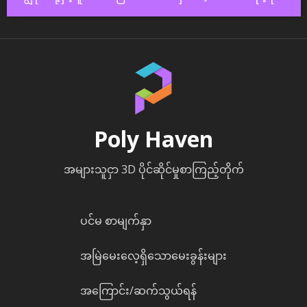
Poly Haven
အများသူငှာ 3D ပိုင်ဆိုင်မှုစာကြည့်တိုက်
ပင်မ စာမျက်နှာ
အမြဲမေးလေ့ရှိသောမေးခွန်းများ
အကြောင်း/ဆက်သွယ်ရန်