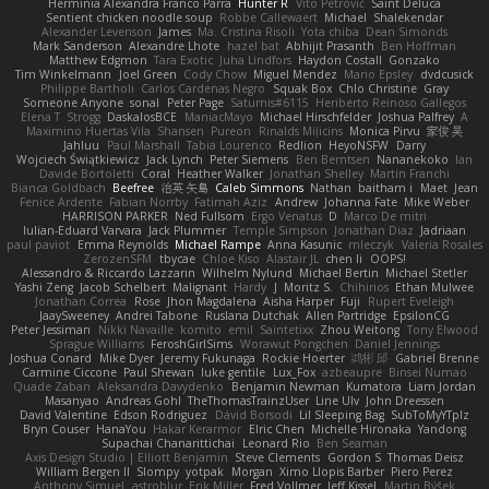
Herminia Alexandra Franco Parra
Hunter R
Vito Petrović
Saint Deluca
Sentient chicken noodle soup
Robbe Callewaert
Michael
Shalekendar
Alexander Levenson
James
Ma. Cristina Risoli
Yota chiba
Dean Simonds
Mark Sanderson
Alexandre Lhote
hazel bat
Abhijit Prasanth
Ben Hoffman
Matthew Edgmon
Tara Exotic
Juha Lindfors
Haydon Costall
Gonzako
Tim Winkelmann
Joel Green
Cody Chow
Miguel Mendez
Mario Epsley
dvdcusick
Philippe Bartholi
Carlos Cardenas Negro
Squak Box
Chlo Christine
Gray
Someone Anyone
sonal
Peter Page
Saturnis#6115
Heriberto Reinoso Gallegos
Elena T
Strogg
DaskalosBCE
ManiacMayo
Michael Hirschfelder
Joshua Palfrey
A
Maximino Huertas Vila
Shansen
Pureon
Rinalds Miļicins
Monica Pirvu
家俊 吴
Jahluu
Paul Marshall
Tabia Lourenco
Redlion
HeyoNSFW
Darry
Wojciech Świątkiewicz
Jack Lynch
Peter Siemens
Ben Berntsen
Nananekoko
Ian
Davide Bortoletti
Coral
Heather Walker
Jonathan Shelley
Martín Franchi
Bianca Goldbach
Beefree
治英 矢島
Caleb Simmons
Nathan
baitham i
Maet
Jean
Fenice Ardente
Fabian Norrby
Fatimah Aziz
Andrew
Johanna Fate
Mike Weber
HARRISON PARKER
Ned Fullsom
Ergo Venatus
D
Marco De mitri
Iulian-Eduard Varvara
Jack Plummer
Temple Simpson
Jonathan Diaz
Jadriaan
paul paviot
Emma Reynolds
Michael Rampe
Anna Kasunic
mleczyk
Valeria Rosales
ZerozenSFM
tbycae
Chloe Kiso
Alastair JL
chen li
OOPS!
Alessandro & Riccardo Lazzarin
Wilhelm Nylund
Michael Bertin
Michael Stetler
Yashi Zeng
Jacob Schelbert
Malignant
Hardy
J
Moritz S.
Chihirios
Ethan Mulwee
Jonathan Correa
Rose
Jhon Magdalena
Aisha Harper
Fuji
Rupert Eveleigh
JaaySweeney
Andrei Tabone
Ruslana Dutchak
Allen Partridge
EpsilonCG
Peter Jessiman
Nikki Navaille
komito
emil
Saintetixx
Zhou Weitong
Tony Elwood
Sprague Williams
FeroshGirlSims
Worawut Pongchen
Daniel Jennings
Joshua Conard
Mike Dyer
Jeremy Fukunaga
Rockie Hoerter
鸿彬 邱
Gabriel Brenne
Carmine Ciccone
Paul Shewan
luke gentile
Lux_Fox
azbeaupre
Binsei Numao
Quade Zaban
Aleksandra Davydenko
Benjamin Newman
Kumatora
Liam Jordan
Masanyao
Andreas Gohl
TheThomasTrainzUser
Line Ulv
John Dreessen
David Valentine
Edson Rodriguez
Dávid Borsodi
Lil Sleeping Bag
SubToMyYTplz
Bryn Couser
HanaYou
Hakar Kerarmor
Elric Chen
Michelle Hironaka
Yandong
Supachai Chanarittichai
Leonard Rio
Ben Seaman
Axis Design Studio | Elliott Benjamin
Steve Clements
Gordon S
Thomas Deisz
William Bergen II
Slompy
yotpak
Morgan
Ximo Llopis Barber
Piero Perez
Anthony Simuel
astroblur
Erik Miller
Fred Vollmer
Jeff Kissel
Martin Býšek