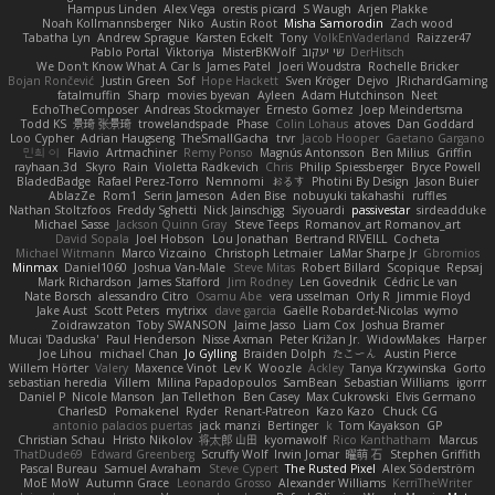
Hampus Linden
Alex Vega
orestis picard
S Waugh
Arjen Plakke
Noah Kollmannsberger
Niko
Austin Root
Misha Samorodin
Zach wood
Tabatha Lyn
Andrew Sprague
Karsten Eckelt
Tony
VolkEnVaderland
Raizzer47
Pablo Portal
Viktoriya
MisterBKWolf
שי יעקוב
DerHitsch
We Don't Know What A Car Is
James Patel
Joeri Woudstra
Rochelle Bricker
Bojan Rončević
Justin Green
Sof
Hope Hackett
Sven Kröger
Dejvo
JRichardGaming
fatalmuffin
Sharp
movies byevan
Ayleen
Adam Hutchinson
Neet
EchoTheComposer
Andreas Stockmayer
Ernesto Gomez
Joep Meindertsma
Todd KS
景琦 张景琦
trowelandspade
Phase
Colin Lohaus
atoves
Dan Goddard
Loo Cypher
Adrian Haugseng
TheSmallGacha
trvr
Jacob Hooper
Gaetano Gargano
민희 이
Flavio
Artmachiner
Remy Ponso
Magnús Antonsson
Ben Milius
Griffin
rayhaan.3d
Skyro
Rain
Violetta Radkevich
Chris
Philip Spiessberger
Bryce Powell
BladedBadge
Rafael Perez-Torro
Nemnomi
おるす
Photini By Design
Jason Buier
AblazZe
Rom1
Serin Jameson
Aden Bise
nobuyuki takahashi
ruffles
Nathan Stoltzfoos
Freddy Sghetti
Nick Jainschigg
Siyouardi
passivestar
sirdeadduke
Michael Sasse
Jackson Quinn Gray
Steve Teeps
Romanov_art Romanov_art
David Sopala
Joel Hobson
Lou Jonathan
Bertrand RIVEILL
Cocheta
Michael Witmann
Marco Vizcaino
Christoph Letmaier
LaMar Sharpe Jr
Gbromios
Minmax
Daniel1060
Joshua Van-Male
Steve Mitas
Robert Billard
Scopique
Repsaj
Mark Richardson
James Stafford
Jim Rodney
Len Govednik
Cédric Le van
Nate Borsch
alessandro Citro
Osamu Abe
vera usselman
Orly R
Jimmie Floyd
Jake Aust
Scott Peters
mytrixx
dave garcia
Gaëlle Robardet-Nicolas
wymo
Zoidrawzaton
Toby SWANSON
Jaime Jasso
Liam Cox
Joshua Bramer
Mucai 'Daduska'
Paul Henderson
Nisse Axman
Peter Križan Jr.
WidowMakes
Harper
Joe Lihou
michael Chan
Jo Gylling
Braiden Dolph
たこーん
Austin Pierce
Willem Hörter
Valery
Maxence Vinot
Lev K
Woozle
Ackley
Tanya Krzywinska
Gorto
sebastian heredia
Villem
Milina Papadopoulos
SamBean
Sebastian Williams
igorrr
Daniel P
Nicole Manson
Jan Tellethon
Ben Casey
Max Cukrowski
Elvis Germano
CharlesD
Pomakenel
Ryder
Renart-Patreon
Kazo Kazo
Chuck CG
antonio palacios puertas
jack manzi
Bertinger
k
Tom Kayakson
GP
Christian Schau
Hristo Nikolov
将太郎 山田
kyomawolf
Rico Kanthatham
Marcus
ThatDude69
Edward Greenberg
Scruffy Wolf
Irwin Jomar
曜萌 石
Stephen Griffith
Pascal Bureau
Samuel Avraham
Steve Cypert
The Rusted Pixel
Alex Söderström
MoE MoW
Autumn Grace
Leonardo Grosso
Alexander Williams
KerriTheWriter