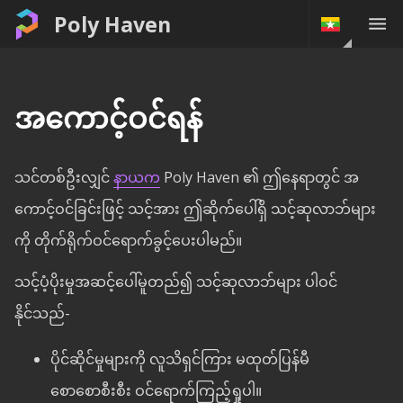
Poly Haven
အကောင့်ဝင်ရန်
သင်တစ်ဦးလျှင်
နာယက
Poly Haven ၏ ဤနေရာတွင် အ
ကောင့်ဝင်ခြင်းဖြင့် သင့်အား ဤဆိုက်ပေါ်ရှိ သင့်ဆုလာဘ်များ
ကို တိုက်ရိုက်ဝင်ရောက်ခွင့်ပေးပါမည်။
သင့်ပံ့ပိုးမှုအဆင့်ပေါ်မူတည်၍ သင့်ဆုလာဘ်များ ပါဝင်
နိုင်သည်-
ပိုင်ဆိုင်မှုများကို လူသိရှင်ကြား မထုတ်ပြန်မီ
စောစောစီးစီး ဝင်ရောက်ကြည့်ရှုပါ။