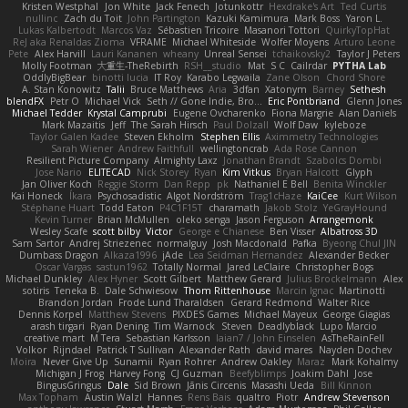
Kristen Westphal
Jon White
Jack Fenech
Jotunkottr
Hexdrake's Art
Ted Curtis
nullinc
Zach du Toit
John Partington
Kazuki Kamimura
Mark Boss
Yaron L.
Lukas Kalbertodt
Marcos Vaz
Sébastien Tricoire
Masanori Tottori
QuirkyTopHat
ReJ aka Renaldas Zioma
VFRAME
Michael Whiteside
Wolfer Moyens
Arturo Leone
Pete
Alex Harvill
Lauri Kananen
wheany
Unreal Sensei
tchaikovsky2
Taylor J Peters
Molly Footman
大重生-TheRebirth
RSH__studio
Mat
S C
Cailrdar
PYTHA Lab
OddlyBigBear
binotti lucia
IT Roy
Karabo Legwaila
Zane Olson
Chord Shore
A. Stan Konowitz
Talii
Bruce Matthews
Aria
3dfan
Xatonym
Barney
Sethesh
blendFX
Petr O
Michael Vick
Seth // Gone Indie, Bro...
Eric Pontbriand
Glenn Jones
Michael Tedder
Krystal Camprubi
Eugene Ovcharenko
Fiona Margrie
Alan Daniels
Mark Mazaitis
Jeff
The Sarah Hirsch
Paul Dolzall
Wolf Daw
kyleboze
Taylor Galen Kadee
Steven Ekholm
Stephen Ellis
Aximmetry Technologies
Sarah Wiener
Andrew Faithfull
wellingtoncrab
Ada Rose Cannon
Resilient Picture Company
Almighty Laxz
Jonathan Brandt
Szabolcs Dombi
Jose Nario
ELITECAD
Nick Storey
Ryan
Kim Vitkus
Bryan Halcott
Glyph
Jan Oliver Koch
Reggie Storm
Dan Repp
pk
Nathaniel E Bell
Benita Winckler
Kai Honeck
Íkara
Psychosadistic
Algot Nordström
Trag1cHaze
KaiCee
Kurt Wilson
Stéphane Huart
Todd Eaton
P4C1F15T
charamath
Jakob Stolz
YeGrayHound
Kevin Turner
Brian McMullen
oleko senga
Jason Ferguson
Arrangemonk
Wesley Scafe
scott bilby
Victor
George e Chianese
Ben Visser
Albatross 3D
Sam Sartor
Andrej Striezenec
normalguy
Josh Macdonald
Pafka
Byeong Chul JIN
Dumbass Dragon
Alkaza1996
jAde
Lea Seidman Hernandez
Alexander Becker
Oscar Vargas
sastun1962
Totally Normal
Jared LeClaire
Christopher Bogs
Michael Dunkley
Alex Hyner
Scott Gilbert
Matthew Gerard
Julius Brockelmann
Alex
sotiris
Teneka B.
Dale Schwiesow
Thom Rittenhouse
Marcin Ignac
Martinotti
Brandon Jordan
Frode Lund Tharaldsen
Gerard Redmond
Walter Rice
Dennis Korpel
Matthew Stevens
PIXDES Games
Michael Mayeux
George Giagias
arash tirgari
Ryan Dening
Tim Warnock
Steven
Deadlyblack
Lupo Marcio
creative mart
M Tera
Sebastian Karlsson
Iaian7 / John Einselen
AsTheRainFell
Volkor
Rijndael
Patrick T Sullivan
Alexander Rath
david mares
Nayden Dochev
Moira
Never Give Up
Sunamii
Ryan Rohrer
Andrew Oakley
Maraz
Mark Kohalmy
Michigan J Frog
Harvey Fong
CJ Guzman
Beefyblimps
Joakim Dahl
Jose
BingusGringus
Dale
Sid Brown
Jānis Circenis
Masashi Ueda
Bill Kinnon
Max Topham
Austin Walzl
Hannes
Rens Bais
qualtro
Piotr
Andrew Stevenson