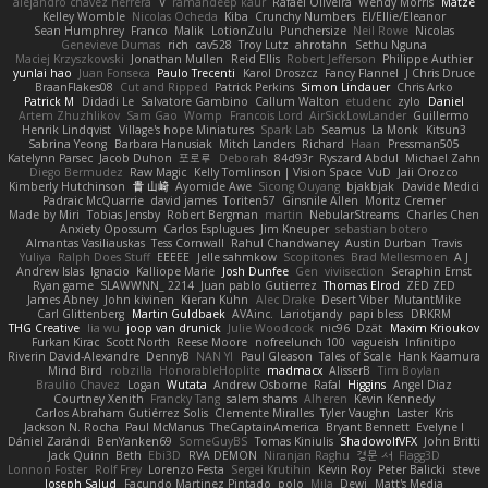
alejandro chavez herrera
V
ramandeep kaur
Rafael Oliveira
Wendy Morris
Matze
Kelley Womble
Nicolas Ocheda
Kiba
Crunchy Numbers
El/Ellie/Eleanor
Sean Humphrey
Franco
Malik
LotionZulu
Punchersize
Neil Rowe
Nicolas
Genevieve Dumas
rich
cav528
Troy Lutz
ahrotahn
Sethu Nguna
Maciej Krzyszkowski
Jonathan Mullen
Reid Ellis
Robert Jefferson
Philippe Authier
yunlai hao
Juan Fonseca
Paulo Trecenti
Karol Droszcz
Fancy Flannel
J Chris Druce
BraanFlakes08
Cut and Ripped
Patrick Perkins
Simon Lindauer
Chris Arko
Patrick M
Didadi Le
Salvatore Gambino
Callum Walton
etudenc
zylo
Daniel
Artem Zhuzhlikov
Sam Gao
Womp
Francois Lord
AirSickLowLander
Guillermo
Henrik Lindqvist
Village's hope Miniatures
Spark Lab
Seamus
La Monk
Kitsun3
Sabrina Yeong
Barbara Hanusiak
Mitch Landers
Richard
Haan
Pressman505
Katelynn Parsec
Jacob Duhon
포로루
Deborah
84d93r
Ryszard Abdul
Michael Zahn
Diego Bermudez
Raw Magic
Kelly Tomlinson | Vision Space
VuD
Jaii Orozco
Kimberly Hutchinson
貴 山崎
Ayomide Awe
Sicong Ouyang
bjakbjak
Davide Medici
Padraic McQuarrie
david james
Toriten57
Ginsnile Allen
Moritz Cremer
Made by Miri
Tobias Jensby
Robert Bergman
martin
NebularStreams
Charles Chen
Anxiety Opossum
Carlos Esplugues
Jim Kneuper
sebastian botero
Almantas Vasiliauskas
Tess Cornwall
Rahul Chandwaney
Austin Durban
Travis
Yuliya
Ralph Does Stuff
EEEEE
Jelle sahmkow
Scopitones
Brad Mellesmoen
A J
Andrew Islas
Ignacio
Kalliope Marie
Josh Dunfee
Gen
viviisection
Seraphin Ernst
Ryan game
SLAWWNN_ 2214
Juan pablo Gutierrez
Thomas Elrod
ZED ZED
James Abney
John kivinen
Kieran Kuhn
Alec Drake
Desert Viber
MutantMike
Carl Glittenberg
Martin Guldbaek
AVAinc.
Lariotjandy
papi bless
DRKRM
THG Creative
lia wu
joop van drunick
Julie Woodcock
nic96
Dzät
Maxim Krioukov
Furkan Kirac
Scott North
Reese Moore
nofreelunch 100
vagueish
Infinitipo
Riverin David-Alexandre
DennyB
NAN YI
Paul Gleason
Tales of Scale
Hank Kaamura
Mind Bird
robzilla
HonorableHoplite
madmacx
AlisserB
Tim Boylan
Braulio Chavez
Logan
Wutata
Andrew Osborne
Rafal
Higgins
Angel Diaz
Courtney Xenith
Francky Tang
salem shams
Alheren
Kevin Kennedy
Carlos Abraham Gutiérrez Solis
Clemente Miralles
Tyler Vaughn
Laster
Kris
Jackson N. Rocha
Paul McManus
TheCaptainAmerica
Bryant Bennett
Evelyne I
Dániel Zarándi
BenYanken69
SomeGuyBS
Tomas Kiniulis
ShadowolfVFX
John Britti
Jack Quinn
Beth
Ebi3D
RVA DEMON
Niranjan Raghu
경문 서
Flagg3D
Lonnon Foster
Rolf Frey
Lorenzo Festa
Sergei Krutihin
Kevin Roy
Peter Balicki
steve
Joseph Salud
Facundo Martinez Pintado
polo
Mila
Dewi
Matt's Media