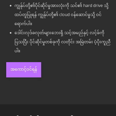
ကျွန်ုပ်တို့၏ပိုင်ဆိုင်မှုအားလုံးကို သင်၏ hard drive သို့
ထပ်တူပြုရန် ကျွန်ုပ်တို့၏ cloud ဝန်ဆောင်မှုသို့ ဝင်
ရောက်ပါ။
ဒေါင်းလုဒ်ခလုတ်များဘေးရှိ သင့်အမည်နှင့် လင့်ခ်ကို
ပြသပြီး ပိုင်ဆိုင်မှုတစ်ခုကို လတိုင်း အမြဲတမ်း ပံ့ပိုးကူညီ
ပါ။
အကောင့်ဝင်ရန်