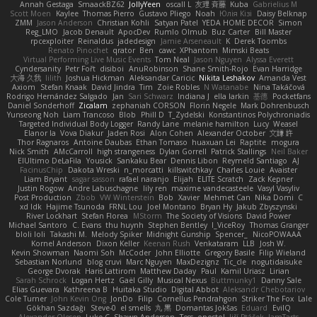
Annah Gestaga
SmaackBZ62
JollyYeen
oscall L
友理 斉藤
Kuba
Gabrielius M
Scott Moen
Kaylee
Thomas Pierro
Gustavo Pliego
Noah
Юлія Кізі
Daisy Belknap
ZMM
Jason Anderson
Christian Kohli
Satyan Patel
YEDA HOME DECOR
Simon
Reg_LMO
Jacob Denault
ApocDev
Rumlo Olmub
Buz Carter
Bill Master
rpcexploiter
Reinaldus
jadedesign
Jamie Arseneault
K
Derek Toombs
Renato Pinochet
qrator
Ben
cawc
XPhantom
Mimski Beats
Virtual Performing Live Music Events
Tom Neal
Jason Nguyen
Alyssa Everett
Cyndersanity
Petr Fořt
disiboi
AnuRobinson
Shane Smith-Rojo
Evan Harridge
大海 久我
lilith
Joshua Hickman
Aleksandar Caricic
Nikita Leshakov
Amanda Vest
Axiom
Stefan Knaak
David Jindra
Tim
Zoie Robles
N Watanabe
Nina Takáčová
Rodrigo Hernández Salgado
Jan
Sari Schwarz
Indiana J
ella larkin
基德
Pocketfans
Daniel Sonderhoff
Zicalam
zephaniah CORSON
Florin Negele
Mark Dohrenbusch
Yunseong Noh
Liam Trancoso
Blob
Phill D
T_Zydelski
Konstantinos Polychroniadis
Targeted Individual Body Logger
Randy Lane
melanie hamilton
Lucy
Weasel
Elanor la
Vova Diakur
Jaden Rosi
Alon Cohen
Alexander October
文謙 許
Thor Ragnaros
Antoine Daubas
Ethan Tomaso
huaxuan Lei
Raptite
mogura
Nick Smith
AMcCarroll
high strangeness
Dylan Gorrell
Patrick Stallings
Neil Baker
ElUltimo DeLaFila
Yousick
Sankaku Bear
Dennis Libon
Reymeld Santiago
AJ
FacinusChip
Dakota Wreski
n_morcatti
killswitchkay
Charles Louie
Avaister
Liam Bryant
sagar sasson
rafael naranjo
Elijah
ELITE Scratch
Zack Kepner
Justin Rogow
Andre Labuschagne
lily ren
maxime vandecasteele
Vasyl Vasyliv
Post Production
Zbob
VW Winterstein
Bob
Xavier
Mehmet Can
Nika Domi
C
xd Idk
Hajime Tsunoda
FRNL Lou
Joel Montano
Bryan Hy
Jakub Zbyszynski
River Lockhart
Stefan Florea
MStorm
The Society of Visions
David Power
Michael Santoro
C. Evans
thu huynh
Stephen Bentley
I_ViceRoy
Thomas Granger
bloli loli
Takashi M.
Melody Spiker
Midnight Gunship
Spencer_
NicoPOWAAA
Kornel Anderson
Dixon Keller
Keenan Rush
Venkataram
LLB
Josh W.
Kevin Showman
Naomi Soh
McCoder
John Elliotte
Gregory Basile
Filip Wieland
Sebastian Norlund
blog cruvi
Marc Nguyen
MaxDezignz
Tic_cle
nogutidaisuke
George Dvorak
Haris Lattirom
Matthew Daday
Paul
Kamil Uriasz
Lirian
Sarah Schrock
Logan Hertz
Gaël Gilly
Musical Nexus
Buttmunky1
Danny Sale
Elias Guevara
Kathreena B
Huitaka Studio
Digital Abbot
Aleksandr Chebotariov
Cole Turner
John Kevin Ong
JonDo
Filip
Cornellus Pendrahgon
Striker The Fox
Lale
Gökhan Sazdağı
Steve-0
el smells
丸 黒
Domantas Jokšas
Eduard
EvilQ