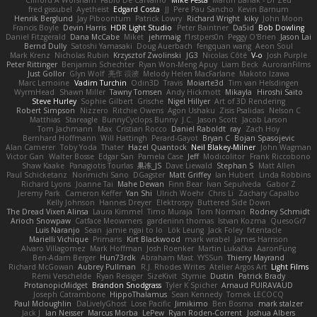
Clifford A Worsham
Fábio De Carvalho
Mike Festa
Martin Banak - Dr Zed
fred gissubel
Ayetheist
Edgard Costa
JJ
Pere Pau Sancho
Kevin Barnum
Henrik Berglund
Jay Piboontum
Patrick Lowry
Richard Wright
kiky
John Moon
Francis Boyle
Devin Harris
HDR Light Studio
Peter Baintner
Da5id
Bob Dowling
Daniel Fitzgerald
Dana McCabe
Miket
jehrmaig
f1rstpers0n
Peggy O'Brien
Jason Lai
Bernd Dully
Satoshi Yamasaki
Doug Auerbach
fengquan wang
Aeon Soul
Mark Krenz
Nicholas Rubin
Krzysztof Zwolinski
JG3
Nicolas Côté
V-o
Josh Purple
Peter Rittinger
Benjamin Schechter
Ryan Won-Meng Apuy
Liam Beck
AuroranFilms
Just Gollor
Glyn Wolf
亮作 淡波
Melody Helen MacFarlane
Makoto Izawa
Marc Lemoine
Vadim Turchin
Odin3D
Travis
Moiarte3d
Tim van Helsdingen
WyrmHead
Shawn Miller
Tawny Tomsen
Andy Hickmott
Mikayla
Hiroshi Saito
Steve Hurley
Sophie Gilbert
Grische
Nigel Hillyer
Art of 3D Rendering
Robert Simpson
Nizzero
Ritchie Owens
Agon Ushaku
Zisis Psalidas
Nelson C
Matthias
Stareagle
BunnyCyclops Bunny
J.C.
Jason Scott
Jacob Larson
Tom Jachmann
Max
Cristian Rocco
Daniel Raboldt
ray
Zach Hoy
Bernhard Hoffmann
Will Hattingh
Perard-Gayot
Bryan C
Bojan Spasojevic
Alan Camerer
Toby Yoda
Thater
Hazel Quantock
Neil Blakey-Milner
John Wagman
Victor Gan
Walter Bosse
Edgar San
Pamela Case
Jeff
Modicolitor
Frank Riccobono
Shaw Kaake
Panagiotis Tourlas
果冻_JS
Dave Liewald
Stephan S
Matt Allen
Paul Schicketanz
Norimichi Sano
DGagster
Matt Griffey
Ian Hubert
Linda Robbins
Richard Lyons
Joanne Tai
Mahe Dewan
Finn Bear
Ivan Sepulveda
Gabor Z
Jeremy Park
Cameron Keffer
Yan Shi
Ulrich Woehr
Chris Li
Zachary Capalbo
Kelly Johnson
Hannes Dreyer
Elektrospy
Buttered Side Down
The Dread Vixen Alinsa
Laura Kimmel
Timo Muraja
Tom Norman
Rodney Schmidt
Arioch Snowpaw
Catface Meowmers
gardeninn thomas
Istvan Kozma
QuesoGr7
Luis Naranjo
Sean
jamie ngai to lo
Lök Leung
Jack Foley
fxtentacle
Marielli Vichique
Primaris
Kirt Blackwood
mark wrabel
James Harrison
Alvaro Villagomez
Mark Hoffman
Josh Roenker
Martin Lukačka
AaronFung
Ben-Adam Berger
Hun73rdk
Abraham Mast
YYSSun
Thierry Mayrand
Richard McGowan
Aubrey Pullman
R.J. Rhodes Writes
Atelier Argos Art
Light Films
Rémi Verschelde
Ryan Reisiger
SizeKivit
Stymie
Dustin
Patrick Brady
ProtanopicMidget
Brandon Snodgrass
Tyler K Spicher
Arnaud PUIRAVAUD
Joseph Catrambone
HippoThalamus
Sean Kennedy
Tomek LECOCQ
Paul Mcloughlin
DaLivelyGhost
Lose Pacific
Jimikimo
Ben Bosma
mark stalzer
Jack J
Ian Neisser
Marcus Morba
LePew
Ryan Roden-Corrent
Joshua Albers