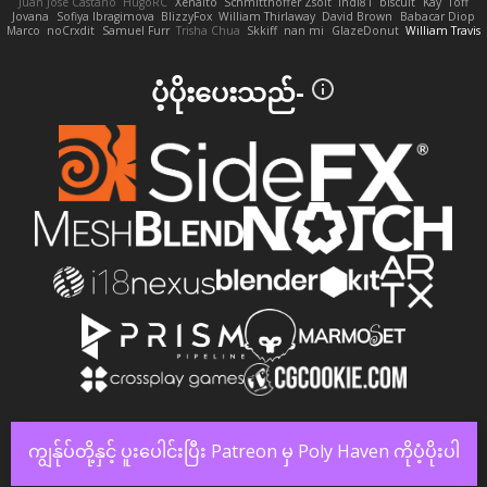
Juan José Castaño
HugoRC
Xenalto
Schmitthoffer Zsolt
indi81
biscuit
Kay
Toff
Jovana
Sofiya Ibragimova
BlizzyFox
William Thirlaway
David Brown
Babacar Diop
Marco
noCrxdit
Samuel Furr
Trisha Chua
Skkiff
nan mi
GlazeDonut
William Travis
ပံ့ပိုးပေးသည်-
ကျွန်ုပ်တို့နှင့် ပူးပေါင်းပြီး Patreon မှ Poly Haven ကိုပံ့ပိုးပါ