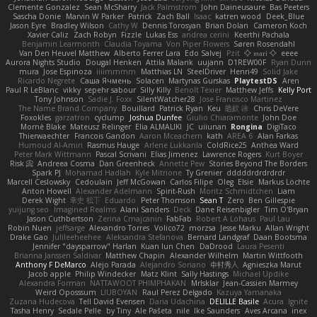
Clemente Gonzalez
Sean McSharry
Jack Palmstrom
John Daineusaure
Bas Peeters
Sascha Donie
Marvin W Parker
Patrick
Zach Ball
Isaac
katren wood
Deek_Blue
Jason Eyre
Bradley Wilson
Cathy W
Dennis Torosyan
Brian Dolan
Cameron Koch
Xavier Caliz
Zach Robyn
Fizzle
Lukas Ess
andrea cerini
Keerthi Pachala
Benjamin Learmonth
Claudia Toyama
Von Piper Flowers
Søren Rosendahl
Van Den Heuvel Matthew
Alberto Ferrer Lara
Edo Salvej
Pzit
✧ 𝔪𝔞𝔯𝔦 ✧
eeee
Aurora Nights Studio
Dougal Henken
Attila Malarik
uujann
D1REW00F
Ryan Dunn
mura
Jose Espinoza
iiiimmmm
Matthias LN
SteelDriver
Henri49
Solid Jake
Ricardo Negrete
Саша Ячмень
Solacen
Martynas Gurskas
PlaytestDS
Aren
Paul R LeBlanc
vikky
sepehr sabour
Silly Killy
Benoît Texier
Matthew Jeffs
Kelly Port
Tony Johnson
Sadie J. Foxx
SilentWatcher28
Jose Francisco Martinez
The Name Brand Company
Bouillard
Patrick Ryan
Keu
皓欽 涂
Chris DeVere
Foxokles
garzatron
cyclump
Joshua Dunfee
Giulio Chiaramonte
John Doe
Mornè Blake
Mateusz Relinger
Elia ALMALIKI
JC
uiiunan
Rongina
DigiTaco
Thierwaechter
Francois Gandon
Aaron Mceachern
kath
AREA 6
Alan Farkas
Humoud Al-Amiri
Rasmus Hauge
Arlene Lukkarila
ColdRice25
Anthea Ward
Peter Mark Wittmann
Pascal Scrivani
Elias Jimenez
Lawrence Rogers
Kurt Boyer
Risk 📀
Andreea Cosma
Dan Greenheck
Annette Pew
Stories Beyond The Borders
Spark PJ
Mohamad Hadlah
Kyle Mitrione
Ty Grenier
dddddrdrdrdrdr
Marcell Ceslowsky
Cedoulain
Jeff McGowan
Carlos Filipe
Oleg
Elsie
Markus Löchte
Anton Howell
Alexander Adelmann
Spirit-Rush
Moritz Schmidtchen
Liam
Derek Wight
幸史 松下
Eduardo
Peter Thomson
Sean T
Zero
Ben Gillespie
yuijung seo
Imagined Realms
Alani Sanders
Deck
Dane Reisenbigler
Tim O'Bryan
Jason Cuthbertson
Zerina Cmajcanin
FabFab
Robert A Lohaus
Paul Lau
Robin Nuen
jeffsarge
Alexandro Torres
Volico72
morzsa
Jesse Marku
Allan Wright
Drake Gao
Julileeheehee
Aleksandra Stefanova
Bernard Landgraf
Daan Bootsma
Jennifer "daysparrow" Harlan
Kuan lun Chen
DaDrood
Laura Pesenti
Brianna Janssen Saldivar
Matthew Chapin
Alexander Wilhelm
Martin Wittfooth
Anthony F DeMarco
Alejo Parada
Alejandro Soriano
中村秀人
Agnieszka Marut
Jacob apple
Philip Windecker
Matz Klint
Sally Hastings
Michael Updike
Alexandra Forman
NATTAWOOT PHIMPHAKAN
MrIsklar
Jean-Cassien Marmey
Weird Oposssum
LIUBOYAN
Raul Perez Delgado
Kazuya Yamanaka
Zuzana Hudecova
Tell David Evensen
Daria Udachina
DELILLE Basile
Acura .Ignite
Tasha Henry
Sedale Pelle
by Tiny
Ale Pašeta
nile
Ike Saunders
Aves Arcana
inex