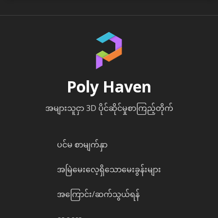
Poly Haven
အများသူငှာ 3D ပိုင်ဆိုင်မှုစာကြည့်တိုက်
ပင်မ စာမျက်နှာ
အမြဲမေးလေ့ရှိသောမေးခွန်းများ
အကြောင်း/ဆက်သွယ်ရန်