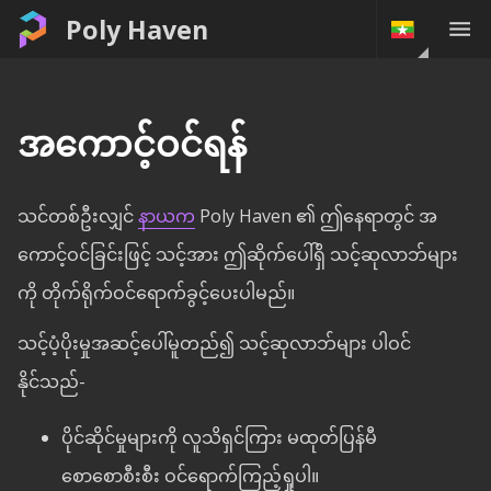
Poly Haven
အကောင့်ဝင်ရန်
သင်တစ်ဦးလျှင်
နာယက
Poly Haven ၏ ဤနေရာတွင် အ
ကောင့်ဝင်ခြင်းဖြင့် သင့်အား ဤဆိုက်ပေါ်ရှိ သင့်ဆုလာဘ်များ
ကို တိုက်ရိုက်ဝင်ရောက်ခွင့်ပေးပါမည်။
သင့်ပံ့ပိုးမှုအဆင့်ပေါ်မူတည်၍ သင့်ဆုလာဘ်များ ပါဝင်
နိုင်သည်-
ပိုင်ဆိုင်မှုများကို လူသိရှင်ကြား မထုတ်ပြန်မီ
စောစောစီးစီး ဝင်ရောက်ကြည့်ရှုပါ။