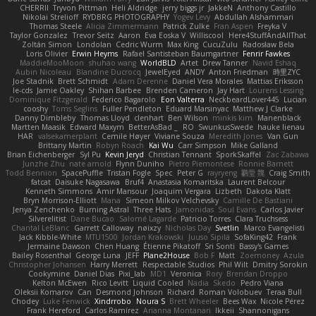
CHERRII
Tryvon Pittman
Heli Aldridge
jerry biggs jr
JakkeN
Anthony Castillo
Nikolai Strelioff
RYDBRG PHOTOGRAPHY
Yogev Levy
Abdullah Alshammari
Thomas Steele
Alicia Zimmermann
Patrick Zulke
Fran Aspen
Freyka V
Taylor Gonzalez
Trevor Seitz
Aaron
Eva Eoska V
Williscool
Here4StuffAndAllThat
Zoltán Simon
Londolan
Cedric Wurm
Max King
CucuZulu
Radosław Bela
Loris Olivier
Erwin Heyms
Rafael Santisteban Baumgartner
Fenrir Fawkes
MaddieMooMoon
shuhao wang
WorldBLD
Artet
Drew Tanner
Navid Eshaq
Aubin Nicoleau
Blandine Ducrocq
JewelEyed
ANDY
Anton Friedman
時里ZYC
Joe Stadnik
Brett Schmidt
Adam Derenne
Daniel Vera Morales
Mattias Eriksson
le-cds
Jamie Oakley
Shihan Barbee
Brenden Cameron
Jay Hart
Lourens Lessing
Dominique Fitzgerald
Federico Bagarolo
Eon Valterra
NeckbeardLover445
Lucian
cooshy
Toms Seglins
Fuller Pendleton
Eduard Marsinyac
Matthew J Clarke
Danny Dimbleby
Thomas Lloyd
clenhart
Ben Wilson
minkis kim
Manenblack
Martten Maasik
Edward Maxym
BetterAsBad _
RO
SwunkusSwede
hauke lienau
HAR
valsekamerplant
Cemile Høyer
Viviane Souza
Meredith Jones
Van Gun
Brittany Martin
Robyn Roach
Kai Wu
Carr Simpson
Mike Galland
Brian Eichenberger
Syl Pu
Kevin Jeryd
Christian Tennant
SporkSkaffel
Zac Zabawa
Junzhe Zhu
nate arnold
Flynn Duniho
Pietro Piemontese
Ronnie Barnett
Todd Bennion
SpacePuffle
Tristan Fogle
Spec
Peter G
rayryeng
鸝瑩 魏
Craig Smith
fatcat
Daisuke Nagasawa
Bruf4
Anastasia Komaritska
Laurent Belcour
Kenneth Simmons
Amir Mansour
Joaquim Vergara
Lizbeth
Dakota Klatt
Bryn Morrison-Elliott
Mana
Simeon Milkov Velchevsky
Camille De Bastiani
Jenya Zenchenko
Burning Astral
Three Hats
Jamonidas
Soul Evans
Carlos Javier
Silverelitist
Dane Bucao
Salomé Lagarde
Patricio Torres
Clara Truchsess
Chantal LeBlanc
Garrett Calloway
nøixzy
Nicholas Day
Svetlin
Marco Evangelisti
Jack Kibble-White
MTU1500
Jordan Krakowski
Juuso Sipilä
SofaKing42
Frank
Jermaine Dawson
Chen Huang
Étienne Pikatoff
Sri Sonti
Bassy's Games
Bailey Rosenthal
George Luna
JEFF
Plane2House
Bob F
Matt
Zoemoney
Azula
Christopher Johansen
Harry Merrett
Respectable Studios
Phil Wilt
Dmitry Sorokin
Cookymine
Daniel Dias
Pixi_lab
MD1
Veronica
Rory
Brendan Droppo
Kelton McEwen
Rico Levitt
Liquid Cooled
Nadia
Skedo
Pedro Viana
Oleksii Komarov
Can
Desmond Johnson
Richard
Roman Volobuev
Teraa Bull
Chodey
Luke Fenwick
Xindrrobo
Noura S
Brett Wheeler
Bees Wax
Nicole Pérez
Frank Hereford
Carlos Ramírez
Arianna Montanari
Ikkeii
Shannonigans