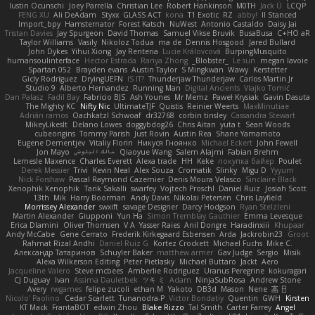
Iustin Ocunschi
Joey Parrella
Christian Lee
Robert Hankinson
M0TH
Jack Ü
LCQP
FENG XU
Ali DeAdam
Styxx
GLASS ACT
kona
T1 Exotic
RZ
abby!
ll Stanced
Import_bpy
Hamsternator
Forest Katsch
NuWest
Antonio Castaldo
Daisy Jai
Tristan Davies
Jay Spurgeon
David Thomas
Samuel Vikse Bruvik
BusaBusa
C+HO aR
Taylor Williams
Vasily
Nikoloz Todua
ma de
Dennis Hosgood
Jared Bullard
John Dykes
Yihui Xiong
Jay Renteria
Lucie Královcová
BurpingMusquito
humansoulinterface
Hector Estrada
Ranya Zhong
_Blobster_
Le sun
megan lavoie
Spartan 052
Brayden evans
Austin Taylor
S Mingkwan
Wawy
Kerstetter
Gicly Rodríguez
DryingUEFN
IS IT?
Thunderjaw Thunderjaw
Carlos Martin Jr
Studio 9
Alberto Hernandez
Running Man
Digital Ancients
Vlajko Tomić
Dan Palasz
Fadil Bay
Fabricio BJS
Ash Younes
Mr Memz
Paweł Krysiak
Gavin Dasuta
The Mighty KC
Nifty Nic
UltimateTJF
Quistis
Reinier Weerts
MaxMinutiae
Adrián ramos
Oachkatzl Schwoaf
dr32768
corbin tinsley
Cassandra Stewart
MikeyLikesIt
Delano Lowes
doggybdog26
Chris Aitan
yuta t
Sean Woods
cubeorigins
Tommy Parish
Just Rovin
Austin Rea
Shane Yamamoto
Eugene Dementjev
Vitaliy Florin
Никуся Гноянко
Michael Eckert
John Fewell
Jon Mayo
مالك البلوشي
Qiaoyue Wang
Salem Alajmi
Fabian Brehm
Lemesle Maxence
Charles Everett
Alexa trade
HH
Keke
покупка байер
Poulet
Derek Messier
Trivi
Kevin Neal
Alex Souza
Cromatik
Slinky
Migu D
Yyyum
Nick Forshaw
Pascal Raymond Cazemier
Denis Moura Velasco
Sinclaire Black
Xenophik Xenophik
Tarik Sakalli
swarfey
Vojtech Proschl
Daniel Ruiz
Josiah Scott
13th
Mik
Harry Boorman
Andy Davis
Nikolai Petersen
Chris Layfield
Morrissey Alexander
swxift
savage Designer
Darcy Hodgson
Ryan Stelzleni
Martin Alexander
Giupponi
Yun Ha
Simon Tremblay Gauthier
Emma Levesque
Erica Dlamini
Oliver Thomsen
V A
Yasser Raies
Anil Dongre
Haradinxiii
Khupaar
Andy McCabe
Gene Cerrato
Frederik Kirkegaard Esbensen
Arda
Jackrobin23
Groot
Rahmat Rizal Andhi
Daniel Ruiz G
Kortez Crockett
Michael Fuchs
Mike C.
Александр Татаринов
Schuyler Baker
matthew armer
Gav Judge
Sergio
Misik
Alexa Wilkerson Editing
Peter Pietlasky
Michael Buttaro
Jackt
Aero
Jacqueline Valero
Steve mcbees
Amberlie Rodriguez
Uranus Peregrine
kokuragari
CJ Duguay
Ivan
Assima Dauletbek
ツキ ミ
Adam
NinjaSubRosa
Andrew Stone
Avery
rwgames
felipe zucoli
ethan M
Yakoto
DB3d
Mason
Nene
高 日
Nicolo' Paolino
Cedar Scarlett
Tunanodra-P
Victor Bondatiy
Quentin
GWH
Kirsten
KT Mack
FrantaBOT
edwin Zhou
Blake Rizzo
Tal Smith
Carter Farrey
Angel