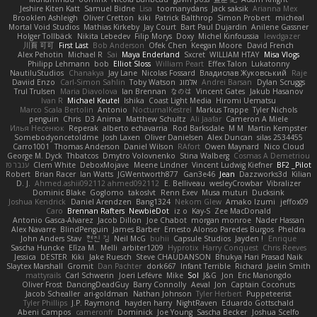
Jeshire Kiten Katt
Samuel Bidne
Lisa
toomanydans
Jack saksik
Arianna Mex
Brooklen Ashleigh
Oliver Cretton
kiki
Patrick Balthrop
Simon Probert
micheal
Mortal Void Studios
Mathias Kirkeby
Jay Court
Bart Paul Dujardin
Anilene Gassner
Holger Tollbäck
Nikita Lebedev
Filip Morys
Doxy
Michel Kinfoussia
lewdgazer
川頁 可可
First Last
Bob Anderson
Ofek Chen
Keegan Moore
David French
Alex Pehotin
Michael R
Sai
Maya Enderland
Sxcret
WILLIAM HTAY
Misa Vlogs
Philipp Lehmann
bob
Elliot Sloss
William Peart
Effex Talon
Lukatonny
NautiluStudios
Chanakya
Jay Lane
Nicolas Fossard
Владислав Жуковський
Raje
Daviid Enzo
Carl-Simon Sahlin
Toby Watson
אלמוג
Andrei Barsan
Dylan Scruggs
Trul Trulsen
Maria Diavolova
Ian Brennan
なのは
Vincent Gates
Jakub Hasanov
Ivan R
Michael Keutel
Ishika
Coast Light Media
Hiromi Uematsu
Marco Scala Bertolin
Antonio
NocturnalKestrel
Markus Trappe
Tyler Nichols
penguin
Chris
D3 Anima
Matthew Schultz
Ali Jaafar
Cameron A Miele
Илья Несенюк
Reperak
alberto echavarria
Rod Barksdale
M M
Martin Kempster
Somebodyoncetoldme
Josh Laxen
Oliver Danielsen
Alex Duncan
silas 2534455
Carro1001
Thomas Anderson
Daniel Wilson
RAfort
Owen Maynard
Nico Cloud
George M. Dyck
Thbatcos
Dmytro Volovnenko
Stina Walberg
Cosmas A Demetriou
ענבר פז
Clem White
DeboxMojave
Meene Lindner
Vincent Ludwig Kiefner
BF2 _Pilot
Robert
Brian Racer
Ian Watts
JGWentworth877
Gan3e46
Jean
Dazzworks3d
Kilian
D. J.
Ahmed.ashii092112 ahmed092112
E. Belliveau
wesleyCrowbar
Vibralizer
Dominic Blake
Goglomo
takoslvt
Renn Exev
Musa muturi
Ducksink
Joshua Kendrick
Daniel Arendzen
Bang1324
Nekom Glew
Amako Izumi
jeffox09
Caro
Brennan Rafters
NewbieDot
iz o
Kay-S
Zee MacDonald
Antonio Gasca-Alvarez
Jacob Dillon
Joe Chabot
morgan monroe
Nader Hassan
Alex Navarre
BlindPenguin
James Barber
Ernesto Alonso Paredes Burgos
Pheldra
John Anders Stav
현진 김
Neil McG
buhii
Capsule Studios
Jayden !
Enrique
Sascha Huncke
Elīza M.
Melli
arbiter1209
Hyprotix
Harry Conquest
Chris Reeves
Jessica
DESTER
Kiki
Jake Ruesch
Steve CHAUDANSON
Bhukya Hari Prasad Naik
Slaytex Marshall
Gromit
Dan Pachter
dork667
Infant Terrible
Richard
Jaelin Smith
mattyrails
Carl Schwerin
Joeri Lefévre
Mike
Sol
J&G
Jon
Eric Manongdo
Oliver Frost
DancingDeadGuy
Barry Connolly
Aeval
Jon
Captain Coconuts
Jacob Schealler
ari-goldman
Nathan Johnson
Tyler Herbert
Puppeteerist
Tyler Phillips
J.P. Raymond
hayden harry
NightRaven
Eduardo Gottschald
Abeni Campos
cameronfr
Dominick
Joe Young
Sascha Becker
Joshua Scelfo