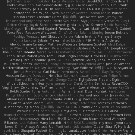
Jedi Chen
Jaxson Crookston
Ewos
Miroslav Hudec
Davebb933
landon dehart
Parker Wheeldon
Gas SessionMedia
정율 이
Owen Carson
Simon
Tim Schulz
Ratner
KelsyJay
Jo
HARTHUR
Taylor Freeman
FRED MAHER
prfctwhite
yataa
Christopher Bradley
Joe Rivera
Malte Schweitzer
Roman Kaelin
Isabella
Erickson Foster
Chandler Griese
修汰 山田
Tyler Avirett
Tom
JimmyCNX
The one and only phase
sepp
HectorOH
Brian
Alyx
Jonathan
Verbatim
Clay T
Reiten Cheng
Joykk
Sonia domenech garcia
Lucy Vu
Sammy Sidefx
Martin C
Mac Greggor
The Bearded Squirrel
Rebecca Whitehead
Matthew Tronc
R
Gabirél
Force Feed
Radosław Wieczorek
CineArtOhio
Sabrina Munley
Jeroen Bekkers
Rodrigo Terrazas
Yael Ghusoun
Aaron
Adam Jenkins
Pranaya Shakya
Polina Leskova
Sylvain
Traxus
Jehad Maddah
재윤 옥
Irma Andersson
Alex Cullinane-Carrasco
Matthew Whiteacre
Johannes Sjöstedt
Matt Dalpé
George Wheat
Oliver Erdmann
Kenan Regez
sludgybeast
Mukund A
Joseph Combs
Khalid
Brian Tabone
MarzZ
Well Misinformed
charlie otto
HAGI
Cédric Vermeirre
Leon Husky
Robert jean
Tom Rudolf
Sergio Uscanga
Flex2006D !
NightWriter
Arturo J. Real
Dominic Qusto
ぶー うじ
Tenzide Gallery
TheAuraStandard
Paul Friedl
Charles
Michael Dunphy
GremlinBrokeMyVideoGame
Joshua Campbell
NotTerrellBatchelor
Xie Ray
TurtleTheThing
Ryan Williams
政則 谷
w z
Dushyant M
Joshua Esmeralda
Carl-Edwin
retro rocks
EasedChunk2
RayePixlrKay
Houston Gaston
Danizoar
NekoTux
Fattma Al Lawati
yewen sun
Felipe Ramos
Slamuel EC
Key van Thull
George Clarke
EightySeven
Frederic Sigrist
Wilbert Schuurman Hess
yuna yamamoto
Derek Carlin
Ben Watts
RavenXXXX
Virgil Shaw
Zeikomiray
TeaTime
Jonas Printzen
Ezekiel Alexander
Danny Ray Clark
BAMA Studio
Toms
Anton Smit
Ayman Sharaf
Dusan Runtak
Per Gouras
Kaitlyn Matchem
SBS
Chance K
Mistral Chronicles
cael mckinney
Jakey Floofle
Allison Cope
Brandon Morse
Vanta
ns103
Luigi Macaluso
simen stroek
19:48
Yu xin Ye
Adam Moore
Pascal Creative Design
Kelvin Yim
Yaroslav Leschenko
AI videomaking
Moon
正和 綱嶋
David KALFON
Dmitry Vinnik
Katti
keilyn nuñez
Wenxin Huang
Sarah BADJI
GrayDarth
Eli Herrington
ALP Gauna
manuel chiocchetta
ThatRamenDude
CluelessArt
Cергей Лозенко
Emmett Peck
Stefan Scotzniovsky
Hieu Tran
新之助 佐々木
Armin Bauer
Konrad Wantrych
E Barrios
Jack Malone
Harry Jumaidi
에이지
Eylül Solakoğlu
my moon, your stars
Jarod
Dinki
Alexey Vaitvud
Udi
Yurii Antonyuk
estuine
Queen Sitra
Fy Hy
Jack
Jacob Mars
Shaquita Puckett
Danning Lu
LunaLoutre
Andre Olivier
Andrew Rhyne
Dane Sands
Jdnbyd
William Parry
Zak Jarvis
Axel Allstar
vito schaniel
Ashley Cline