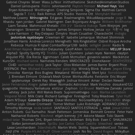
Gabriel Chvyrev
Wixer
Wasu Ju'Nior
mrthethatone
SketchedAnimationStudios
Daniel Larios-parra
Pablo
selvinsworld
Payton Heniser
Michael Hays
Vae
Bryan Kirkwood
Worthington
Creating Simpires
Sigma Eta
Matthias Carrick
Sagida T
Eddy
Raik Remus
APS Studio
Yvonne Ott
Menyhárt Marcell
Matthew Lowery
MrIncognito
Ed garas
Realmwrights
MikusMasquerade
jorge R
Ns
Khaidu
ryan jordan
Gabriel Malmgren
Dan Bojorquez Angulo
Williem McWhorter
Liam Tanaka
Mahmoud Khetabi
יניב חלה
Sladana Vukoja
Tom Weijnjes
jen
Danarogon
Streemer
Eli Mason
James Simpson
Hollow_Jenza
eje
지환 이
log
luke harrison
C
Ray Delapaz
Dmytro
Noah Couallier
Character34
indiiglo
Javlonbek rajabbayev
Crewman 47
Isabelle Lamarque
Michael Shimniok
Jonathan Harris
Andrea Lorenzo Mereghetti
Nils Ringlstetter
Osbiel Roque Arocha
Rebecca
Humza R Iqbal CombatNinja1269
laddc
sellig64
Javier
Radix N
Ariel Ilmari Kajava
Brandon DeLauney
Geoff Allen
Kamran Kadirov
MELUIP Store
Alpha3
Spotty Spotty YQ
TrixMix
Julian Quintero
julian reyes
Nareon
claytpn
Alquiler PS5
Era Rerza
bjgrimoari
Caleb Mcmullen
giovanni varani
Mackenzie
KuroShi
michael sierra
Nameless Renders
MMDCRAZED
DivineXavier
DEATHSTEED
Cli4D
vamsidhar reddy
Jack Taylor
Olov Melander
James Barrie
Bryant Price
DEEPNOX
Pen
Michael Koschmieder
pato dlgv
Wrinkly Blink
Ruben
Jesper Elling
Onooka
Kseniya
Boo Bugless
Mesaland
Winter Night
Mert İyiiz
forrobloxdev
J. Brendan Elmore
Octavia's Mesh Grove
MinhazMurks
Fxntxnile
Eric Moyer
qaylanuraya
Derek Ray
Waaagghh
Joshua Vincent
Amar
Declan Newell
Javier Fernández Alegre
julian silver
Nomadic Astronaut
Mark Vecchio
dosuken0122
quagootle
Hirokazu Yamakura
enitzur
Zephon
Gil Bruvel
Matthew Zaneski
junior
whitey
Jack John
Will Makes Beats
SupremeAhegao
nori
Marlise Launstein
Vesperal Mind
Milk Crate
Richard Gallagher
Firelegend
Toby Meadows
Tyler Huff
Adam N'Diaye
Gerardo Orozco
Oskar Mendez
NoGreatMystery
Bike Kefeli
shiipi
Arthur Lops
Oliver Cromwell
Tomer Meltser
Luke Ridehalgh
ADRIANO JONUS
Timothy Montoya
soda basket
SANTIAGO SANTOS ESTRADA
j_ edak
Josue Uribe
Anton Rubets
Gui Ramalho
Noah Patterson
Jomenikia
Bennett Greene
Peter Hale
Nathaniel Roberts
Mechrot
elijah kenney
J H
Astone Massie
Tobi Staerk
milad tatar
Thomas
DHL
Bryan Intindola
Archman
Billy Bob
Evan C
SHALIWA233
Stefan Jammertzheim
SpiSlu
Joe Carlos
Oscar Castillo
bleached
senko
Lasse Leonhardsen
3darchstuffs
Martin Wells
Skittlq
SquareIsNotCool
Tobias
אילון קשת
Purple-H's Art Stuff
Oliver Lemke
Josh
No No
David Rogers
MilkyBun