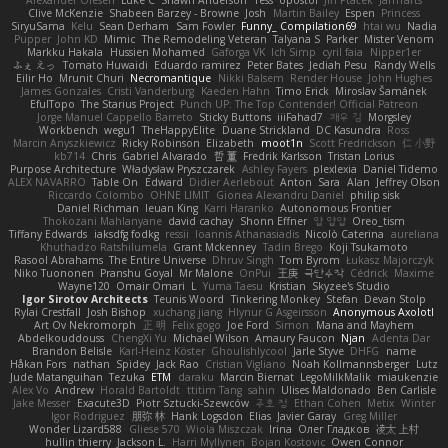
Alexander Olesen
Luke C
Shawn Anderson
Tess
opostol
Jiří Ptáček
JamTarts
Clive McKenzie
Shabeen Barzey - Browne
Josh
Martin Bailey
Espen
Princess
SiryuSama
Kelu
Sean Derham
Sam Fowler
Funny_ Compilation69
htai wu
Nadia
Pupper
John KD
Mimic
The Remodeling Veteran
Talyana S
Parker
Mister Venom
Markku Hakala
Hussien Mohamed
Gaforga VK
Ich Simp
cyril faia
Nipper1er
ふぇ えっ
Tomato Huwaidi
Eduardo ramirez
Peter Bates
Jediah Pesu
Randy Wells
Eilir Ho
Mrunit Churi
Necromantique
Nikki Balsem
Render House
John Hughes
James Gonzales
Cristi Vanderburg
Kaeden Hahn
Timo Erick
Miroslav Šamánek
EfulTopo
The Starius Project
Punch UP: The Top Contender! Official Patreon
Jorge Manuel Cappello Barreto
Sticky Buttons
iiiFahad7
재우 김
Morgsley
Workbench
wegu1
TheHappyElite
Duane Strickland
DC Kasundra
Ross
Marcin Anyszkiewicz
Ricky Robinson
Elizabeth
moot1n
Scott Fredrickson
仁 小野
kb714
Chris
Gabriel Alvarado
哲 董
Fredrik Karlsson
Tristan Lorius
Purpose Architecture
Władysław Pryszczarek
Ashley Fayers
plexlexia
Daniel Tidemo
ALEX NAVARRO
Table On
Edward
Didier Aerlebout
Anton
Sara
Alan
Jeffrey Olson
Riccardo Colombo
OHNE LIMIT
Gionea Alexandru Daniel
philip sisk
Daniel Richman
Ieuan King
Karri Haranko
Autonomous Frontier
Thokozani Mahlanyane
david cachay
Shonn Effner
얍 얍얍
Oreo_tism
Tiffany Edwards
iaksdfg fodkg
ressii
Ioannis Athanasiadis
Nicolò Caterina
aureliana
Khuthadzo Ratshilumela
Grant Mckenney
Tadin Brego
Koji Tsukamoto
Rasool Abrahams
The Entire Universe
Dhruv Singh
Tom Byrom
Łukasz Majorczyk
Niko Tuononen
Pranshu Goyal
Mr Malone
OnPui
王庚
극단수작
Cédrick
Maxime
Wayne120
Omair Omari
L
Yuma Taesu
Kristian
Skyzee's Studio
Igor Sirotov Architects
Teunis Woord
Tinkering Monkey
Stefan
Devan Stolp
Rylai Crestfall
Josh Bishop
xuchang jiang
Hlynur G Asgeirsson
Anonymous Axolotl
Art Ov Nekromorph
正 明
Felix gogo
Joe Ford
Simon
Mana and Mayhem
Abdelkouddouss
ChengXi Yu
Michael Wilson
Amaury Faucon
Njan
Adenta Dar
Brandon Belisle
Karl-Heinz Köster
Ghoulishlycool
Jarle Styve
DHFG
name
Håkan Fors
nathan
Spidey
Jack Rao
Cristian Vigliano
Noah Kollmannsberger
Lutz
Jude Matanguihan
Tezuka
ETM
daraku
Marcin Biernat
LegoMilkMalik
miaukenzie
Alex Vo
Andrew
Horald Bartoldt
ttitim Tang
sahin
Ulises Maldonado
Ben Carlisle
Jake Messer
Exacute3D
Piotr Sztucki-Szewców
주호 정
Ethan Cohen
Metix
Winter
Igor Rodriguez
朋弥 林
Hank Logsdon
Elias
Javier Garay
Greg Miller
Wonder Lizard588
Gliese 570
Wiola Miszczak
Irina
Олег Гладков
凌太 上村
hullin thierry
Jackson L.
Harri Myllynen
Bojan Kostovic
Owen Connor