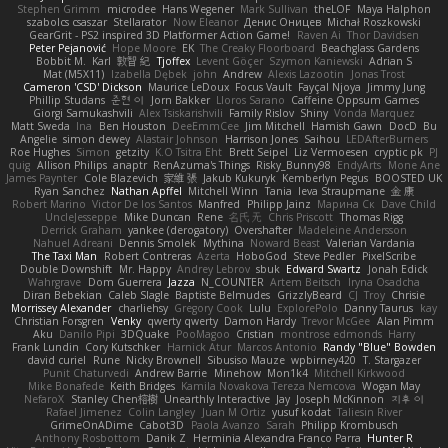
Stephen Grimm
microdee
Hans Wegener
Mark Sullivan
theLOF
Maya Halphon
szabolcs csaszar
Stellarator
Now Eleanor
Денис Оницев
Michał Roszkowski
GearGrit - PS2 inspired 3D Platformer Action Game!
Raven Ai
Thor Davidsen
Peter Pejanović
Hope Moore
EK
The Creaky Floorboard
Beachglass Gardens
Bobbit M.
Karl
敦智 紀
Tjoffex
Levent Göçer
Szymon Kaniewski
Adrian S
Mat (M5X11)
Izabella Dębek
john
Andrew
Alexis Lazootin
Jonas Trost
Cameron 'CSD' Dickson
Maurice LeDoux
Focus Vault
Fayçal Njoya
Jimmy Jung
Phillip Studans
준현 이
Jorn Bakker
Lloros Sarano
Caffeine Oppsum Games
Giorgi Samukashvili
Alex Tsiskarishvili
Family Rislov
Shiny
Vonda Marquez
Matt Sweda
Ina
Ben Houston
DeeEmmCee
Jim Mitchell
Hamish Gawn
DocD
Bu
Angelie
simon dewey
Alastair Johnson
Harrison Jones
Saihou
LEDAfterBurners
Roe Hughes
Simon
getzity
K.O Tsitra Eht
Brett Seipel
Liz Vermoesen
cryptic pk
PJ
quig
Allison Philips
anaptr
RenAzuma's Things
Risky_Bunny98
EndyArts
Mone Ane
James Paynter
Cole Blazevich
家維 張
Jakub Kukuryk
Kemberlyn Pegus
BOOSTED UK
Ryan Sanchez
Nathan Apffel
Mitchell Winn
Tania
Ieva Straupmane
金 康
Robert Marino
Victor De los Santos
Manfred
Philipp Jainz
Марина Ск
Dave Child
UncleJesseppe
Mike Duncan
Rene
名氏 无
Chris Priscott
Thomas Rigg
Derrick Graham
yankee (derogatory)
Overshafter
Madeleine Andersson
Nahuel Adreani
Dennis Smolek
Mythina
Noward Beast
Valerian Vardania
The Taxi Man
Robert Contreras
Azerta
HoboGod
Steve Pedler
PixelScribe
Double Downshift
Mr. Happy
Andrey Lebrov
sbuk
Edward Swartz
Jonah Edick
Wahrgrave
Dom Guerrera
Jazza
N_COUNTER
Artem Beitsch
Iryna Osadcha
Diran Bebekian
Caleb Slagle
Baptiste Belmudes
GrizzlyBeard
CJ
Troy
Chrisie
Morrissey Alexander
charliehsy
Gregory Cook
Lulu
ExplorePolo
Danny Taurus
kay
Christian Forsgren
Venky
qwerty qwerty
Damon Hardy
Trevor McGee
Alan Pimm
Aku
Danilo Pipi
3DQuake
PooMagoo
Cristian
montrose edmonds
Harry
Frank Lundin
Cory Kutschker
Harnick Atur
Marcos Antonio
Randy "Blue" Bowden
david curiel
Rune
Nicky Brownell
Sibusiso Mauze
wpbirney420
T. Stargazer
Punit Chaturvedi
Andrew Barrie
Minehow
Mon1k4
Mitchell Kirkwood
Mike Bonafede
Keith Bridges
Kamila Novakova Tereza Nemcova
Wogan May
NefaroX
Stanley Chen榕樹
Unearthly Interactive
Jay
Joseph McKinnon
지후 이
Rafael Jimenez
Colin Langley
Juan M Ortiz
yusuf kodat
Taliesin River
GrimeOnADime
Cabot3D
Paola Avanzo
Sarah
Philipp Krombusch
Anthony Rosbottom
Danik Z
Herminia Alexandra Franco Parra
Hunter R