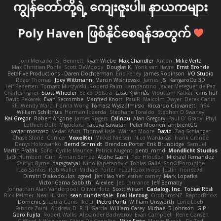
ကျွန်တော်တို့ရဲ့ ကျေးဇူးပါ။
နာယကများ
Poly Haven ဖြစ်နိုင်စေရန်အတွက်
Joni Mercado
S J Bennett
Ryan Wiebe
Max Chandler
Anton
Mike Verta
Max Christian Pohle
Scott DeWoody
Douglas K.
Yorik van Havre
Ernst Bronde
BetaFive Productions - Daren Dochterman
Eric Perley
James Robinson
I/O Studio
Roger Thomas
Joey Wittmann
Marcin Wiśniewski
James
JS
KangaroOz 3D
Leif Pedersen
Tomasz Muszyński
Roberd Palm
Lampantino
Javier Meseguer de Paz
Charles Tigner
Scott Wheeler
Eelco Dolstra
Lasse Kjønnås
Viduttam Katkar
chris huf
David Pekarek
Evan Seccombe
Manfred Knorr
PaulR
Malcolm Dwyer
Derek Carlin
RF
Wendy Ward
Fianna Wong
Tomasz Wyszolmirski
Riccardo Giovanetti
fr54
William Schilthuis
Herman Idzerda
Stephane Toraldo
Stephen D Swaney
Kai Gregor
Robert Angone
James Rogers
Calinou
Alan Gregory
Paul O' Grady
Phyl
Luthien Dulk
Miguelaxa
Takuya Sawatari
Peter Moonen
ambientCG
xavier moscoso
Vedat Afuzi
Thomas Lisle
Warren Moore
David
Zaq Schlanger
Chase Stone
Conicer
VoxelKei
Mikkel Nielsen
Nico Wardakas
Frank Grande
Denys Holovyanko
Bernd Schmidt
Brendon Porter
Erik Brundidge
Samuel
Martin Pražák
Sofia
Cyrille Maurice
Patrick Nugent
penti_mmd
Mondlicht Studios
Jack Humbert
Gun
Arman Sernaz
Atdhe Gashi
Petr Hloušek
Michael Fernandez
Caitlyn Byrne
paragsatyal
Nino Kapetanovic
Tobias Gallé
SonOfPorcupine
Leo Santos
Rob Waller
Michael Porter
Puzzlebox Props
Justin
honda78
Dimitri Diakopoulos
zgred
Jen Hao Yeh
esther carney
Mark Lopatka
Victor Gama Sabbithi
Alexlee
Jed Laurance
Jeff Barnaby
Johnathan Alan Vanderpool
Oliver Hotz
Scott Wilson
Cadalog, Inc.
Tobias Rösli
Rick Palmer
Neal Huston
sean dunderdale
Erel Herzog
OroborosNZ
RaptorBricks
Domenic S
Laura Ganis
Ike Li
Pietro Ponti
William Unsworth
Lorie Loeb
Fabrice Zaini
Andrew_D
R.H. García
William Carey
Michael B Johnson
G.P
Goro Fujita
Robert Wallis
Alexander Bachvarov
Evan Campbell
Rene Gansen