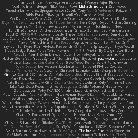
Hampus Linden
Alex Vega
orestis picard
S Waugh
Arjen Plakke
Noah Kollmannsberger
Niko
Austin Root
Misha Samorodin
Zach wood
Tabatha Lyn
Andrew Sprague
Karsten Eckelt
Tony
VolkEnVaderland
Raizzer47
Pablo Portal
Viktoriya
MisterBKWolf
שי יעקוב
DerHitsch
We Don't Know What A Car Is
James Patel
Joeri Woudstra
Rochelle Bricker
Bojan Rončević
Justin Green
Sof
Hope Hackett
Sven Kröger
Dejvo
JRichardGaming
fatalmuffin
Sharp
movies byevan
Ayleen
Adam Hutchinson
Neet
EchoTheComposer
Andreas Stockmayer
Ernesto Gomez
Joep Meindertsma
Todd KS
景琦 张景琦
trowelandspade
Phase
Colin Lohaus
atoves
Dan Goddard
Loo Cypher
Adrian Haugseng
TheSmallGacha
trvr
Jacob Hooper
Gaetano Gargano
민희 이
Flavio
Artmachiner
Remy Ponso
Magnús Antonsson
Ben Milius
Griffin
rayhaan.3d
Skyro
Rain
Violetta Radkevich
Chris
Philip Spiessberger
Bryce Powell
BladedBadge
Rafael Perez-Torro
Nemnomi
おるす
Photini By Design
Jason Buier
AblazZe
Rom1
Serin Jameson
Aden Bise
nobuyuki takahashi
ruffles
Nathan Stoltzfoos
Freddy Sghetti
Nick Jainschigg
Siyouardi
passivestar
sirdeadduke
Michael Sasse
Jackson Quinn Gray
Steve Teeps
Romanov_art Romanov_art
David Sopala
Joel Hobson
Lou Jonathan
Bertrand RIVEILL
Cocheta
Michael Witmann
Marco Vizcaino
Christoph Letmaier
LaMar Sharpe Jr
Gbromios
Minmax
Daniel1060
Joshua Van-Male
Steve Mitas
Robert Billard
Scopique
Repsaj
Mark Richardson
James Stafford
Jim Rodney
Len Govednik
Cédric Le van
Nate Borsch
alessandro Citro
Osamu Abe
vera usselman
Orly R
Jimmie Floyd
Jake Aust
Scott Peters
mytrixx
dave garcia
Gaëlle Robardet-Nicolas
wymo
Zoidrawzaton
Toby SWANSON
Jaime Jasso
Liam Cox
Joshua Bramer
Mucai 'Daduska'
Paul Henderson
Nisse Axman
Peter Križan Jr.
WidowMakes
Harper
Joe Lihou
michael Chan
Jo Gylling
Braiden Dolph
たこーん
Austin Pierce
Willem Hörter
Valery
Maxence Vinot
Lev K
Woozle
Ackley
Tanya Krzywinska
Gorto
sebastian heredia
Villem
Milina Papadopoulos
SamBean
Sebastian Williams
igorrr
Daniel P
Nicole Manson
Jan Tellethon
Ben Casey
Max Cukrowski
Elvis Germano
CharlesD
Pomakenel
Ryder
Renart-Patreon
Kazo Kazo
Chuck CG
antonio palacios puertas
jack manzi
Bertinger
k
Tom Kayakson
GP
Christian Schau
Hristo Nikolov
将太郎 山田
kyomawolf
Rico Kanthatham
Marcus
ThatDude69
Edward Greenberg
Scruffy Wolf
Irwin Jomar
曜萌 石
Stephen Griffith
Pascal Bureau
Samuel Avraham
Steve Cypert
The Rusted Pixel
Alex Söderström
MoE MoW
Autumn Grace
Leonardo Grosso
Alexander Williams
KerriTheWriter