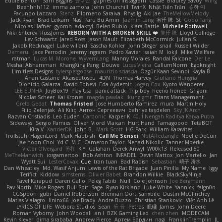
Eddie Benton
Sam Biggins
윤구선
gupries on Instagram
Cassie
Bradley Savoy
Wing
Beehhhh112
imma zamora
John Churchill
TwinX
Nhật Tiến Trần
승하 이
Facundo Lazzaro
Stenz
Filomeno Saraiva
Rhys lg
Aki Jae
TheMellowMelody
Jack Ryan
Brad Leikam
Nasi Paru Bu Amin
Jazmin Lang
宥任 陳
St
Gooo Tang
Nicolas Hafner
gyomh
adaktyl
Belen Rubio
Kiara Battle
Michelle Rothwell
Niki Shterev
RussJones
REBORN WITH A BROKEN SKILL ❤️
复任 陳
Lloyd Collidge
Lev Schwartz
Jared Ross
Jason Mault
Elizabeth McCormick
Julian S.
Jakob Recknagel
Luke willard
Sascha Kohler
John Steger
snail
Russell Wilder
Demerui
Jace Perrodin
Jeremy Ingram
Pedro Xavier
isaiah M
lokjl
Mike Wellfare
ratman
Lucas M. Morone
WyvernLang
Manny Morales
Randal Falcone
Der Le
Meshal Alshammari
KhangXing Pang
Douwe
Lucas Vieira
CallumNorm
Egoknight
Limitless Designs
tylerspetgoose
maurizio sciascia
Özgür Kaan Sevindi
Kayla B
Arian Castane
Akaiseutoseu
4DN
Thomas Harvey
Giuliano Hungria
Dionicio Galarza
David Ebbevi
Eda Aydemir
Logan Cox
Kyoto Wanderer
LEE EUNHA
JoyBox19
Play Usa
panic attack
Trip boy
heeno honee
Grigorii
Nicolas Scheer
Kai Krones
magda pawlak
ikung gmr
Titans Management
Greta Gedat
Thomas Fristed
Jose Humberto Ramirez
mura
Martin Holy
Filip Zelenjak
Ali Kılıç
Антон Сергеевич
bahriye taşdelen
Sky JK Arch
Razvan Cristiadis
Leo Euden
Carbonic
Kacper K
40. I Nengah Raditya Karya Putra
Sideways
Sergio Pamies
Oliver
Viorel Vlaican
Hurt Hand
Tamagoooo
TetaBOT
Kira V
XanderDK
John B.
Mark Scott
HG Park
William Karavites
Trollstuhl HagenLord
Mark Habbish
Call Me Sensei
NotARectangle
Noelle DeCuir
jae hoon Choi
Yd C
M C
Cameron Taylor
Nenad Nikolic
Tanner Moerke
Victor Ofvergard
苏打
K Y
Galahan
Derek Anwyl
W00k13
Released 50
MeTheManwich
iosgamertool
Bob Ashton
INFADEL
Devin Mattox
Jon Martello
Jan
Wyatt Sui
LesterCovax
Cue
tran tuan
Bad Radish
Sebastian
暁子 清水
Dan Wheatley
Md. Wasif Anjum
Lewis of the Rat Brigade
Juan Pinilla
My Name
Iggy
Terifict
Kiddow
simsterns
Olivier Babet
Brandon Wilkie
BlackSkyNinja
Pavel Karapud
Daren Gallo
Peleg Tabib
Null
Cole Johnson
Joe Bergmann
Pav North
Mike Rogers
Bull Spit
Sage
Ryan Kirkland
Luke White
Yannick
falgn0n
CGSpoon
gubi
Daniel Robertson
Brennan Oort
sanxbile
Dustin McGlinchey
Matias Vialagro
lininx66
Joe Brady
Andre Buzzo
Christian Stankovic
Việt Anh Lê
LYRICS OF LIFE
Webora Studios
Sean
乐 音
Petros
眠瓏
James
John Deere
Roman Vyborny
John Woodall
an l
BZK Gaming Leo
chen zhen
MODECAM
Kevin Klever
dima sirababa
Andrew Pierce
Артем Бардин
nagi
FranklinTremplin
JL