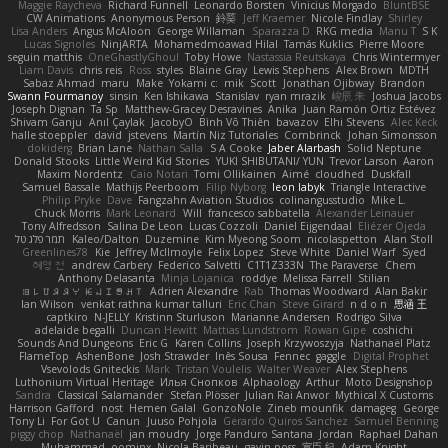
Maggie Raycheva
Richard Funnell
Leonardo Borsten
Vinicius Morgado
BluntBSE
CW Animations
Anonymous Person
鈴葵
Jeff Kraemer
Nicole Findlay
Shirley
Lisa Anders
Angus McAloon
George Willaman
Sparazza D
RKG media
Manu T
S K
Lucas Signoles
NinjARTA
Mohamedmoawad Hilal
Tamás Kuklics
Pierre Moore
seguin matthis
OneGhastlyGhoul
Toby Howe
Nastassia Reutskaya
Chris Wintermyer
Liam Davis
chris reis
Ross
styles
Blaine Gray
Lewis Stephens
Alex Brown
MDTH
Sabaz Ahmad
maru
Make
Yokami c:
mik
Scott
Jonathan Ojibway
Brandon
Swann Fourmanoy
sinsin
Ken Ishikawa
Stanislav
ryan mrazik
峻辰 朱
Joshua Jacobs
Joseph Dignan
Ta Sp
Matthew-Gracey Desravines
Anika
Juan Ramón Ortiz Estévez
Shivam Ganju
Anıl Çaylak
JacobyO
Bình Võ Thiên
bavazov
Elhi Stevens
Alec Keck
halle stoeppler
david
jstevens
Martín Niz Tutoriales
Combrinck
Johan Simonsson
dokiderg
Brian Lane
Nathan Salla
S A Cooke
Jaber Alarbash
Solid Neptune
Donald Stooks
Little Weird Kid Stories
YUKI SHIBUTANI/ YUN
Trevor Larson
Aaron
Maxim Nordentz
Caio Notari
Tomi Ollikainen
Aimé
cloudhed
Duskfall
Samuel Bassale
Mathijs Peerboom
Filip Nyborg
leon labyk
Triangle Interactive
Philip Pryke
Dave
Fangzahn Aviation Studios
colinangusstudio
Mike L.
Chuck Morris
Mark Leonard
Will
francesco sabbatella
Alexander Leinauer
Tony Alfredsson
Salina De Leon
Lucas Cozzoli
Daniel Eijgendaal
Eliézer Ojeda
תמר פלג טל
Kaleo/Dalton
Duzemine
Kim Myeong Soom
nicolaspetton
Alan Stoll
Greenlines78
Kie
Jeffrey McIlmoyle
Felix Lopez
Steve White
Daniel Warf
Syed
혜영 전
andrew Carbery
Federico Salvetti
C1T1Z333N
The Paraverse
Chem
Anthony Delasanta
Minja Lojanica
roddye
Melissa Farrell
Stilian
ꌃ꒒ꀎꋪꋪꌩ ꀘꈤꀤꁅꃅ꓄
Adrien Alexandre
Rab
Thomas Woodward
Alan Bakir
Ian Wilson
venkat rathna kumar talluri
Eric Chan
Steve Girard
n d o n
思涵 王
captkiro
N-JELLY
Kristinn Sturluson
Marianne Andersen
Rodrigo Silva
adelaide begalli
Duncan Hewitt
Mattias Lundstrom
Rowan Gipe
coshichi
Sounds And Dungeons
Eric G
Karen Collins
Joseph Krzywoszyja
Nathanaël Platz
FlameTop
AshenBone
Josh Strawder
Inês Sousa
Fennec
gaggle
Digital Prophet
Vsevolods Gniteckis
Mark
Tristan Voulelis
Walter Weaver
Alex Stephens
Luthonium Virtual Heritage
Илья Снопков
Alphaology
Arthur
Moto Designshop
Sandra
Classical Salamander
Stefan Plösser
Julian Rai Anwor
Mythical X Customs
Harrison Gafford
nost
Hemen Galal
GonzoNole
Zineb mounfik
damageg
George
Tony Li
For Got U
Canun
Juuso Pohjola
Gerardo Quiros Sanchez
Samuel Benning
piggy chop
Nathanaël
jan moudry
Jorge Panduro Santana
Jordan
Raphael Dahan
Muhammad
oominx
Nicola Baribeau
gavin poss
宣臣 紀
Adam Knight