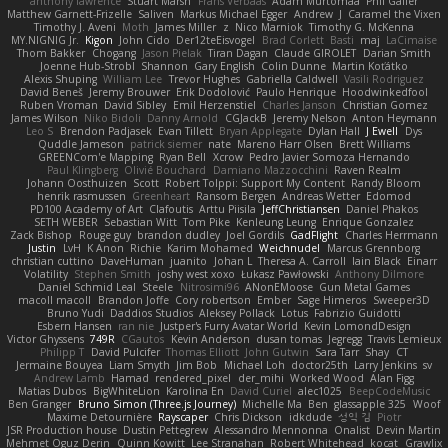
anthony lawrence
Stuart Marsh
Frans Verbaas
Adam Murtomaa
Phil Galler
Matthew Garnett-Frizelle
Saliven
Markus Michael Egger
Andrew
J
Caramel the Vixen
Timothy J. Aveni
Moth
James Miller
z
Nico Marniok
Timothy G. McKenna
MY.NIGNIG Jr.
Kigon
John Cido
Der12teEisvogel
Brad Corlett
Basti
maj
LaCimaise
Thom Bakker
Chogang
Jason Pielak
Tiran Dagan
Claude GIROLET
Darian Smith
Joenne Hub-Strobl
Shannon
Gary English
Colin Dunne
Martin Koťátko
Alexis Shuping
William Lee
Trevor Hughes
Gabriella Caldwell
Vasili Rodriguez
David Beneš
Jeremy Brouwer
Erik Dodolović
Paulo Henrique
Hoodwinkedfool
Ruben Vroman
David Sibley
Emil Herzenstiel
Charles Janson
Christian Gomez
James Wilson
Niko Bidoli
Danny Arnold
CGJackB
Jeremy Nelson
Anton Heymann
Leo S
Brendon Padjasek
Evan Tillett
Bryan Applegate
Dylan Hall
J Ewell
Dys
Quddle Jameson
patrick siemer
nate
Mareno Harr Olsen
Brett Williams
GREENCom'e Mapping
Ryan Bell
Xcrow
Pedro Javier Somoza Hernando
Paul Klingberg
Olivié Bouchard
Damiano Mazzocchini
Raven Realm
Johann Oosthuizen
Scott
Robert Tolppi: Support My Content
Randy Bloom
henrik rasmussen
Greenheart
Ransom Bergen
Andreas Wetter
Edomod
PD100 Academy of Art
Clafoutis
Arttu Piisila
JeffChristiansen
Daniel Phakos
SETH WEBER
Sebastian Witt
Tom Pike
Kenleung Leung
Enrique Gonzalez
Zack Bishop
Rouge guy
brandon dudley
Joel Gordils
GadFlight
Charles Herrmann
Justin
LvH
K Anon
Richie
Karim Mohamed
Weichnudel
Marcus Grennborg
christian cuttino
DaveHuman
juanito
Johan L
Theresa A. Carroll
Iain Black
Einarr
Volatility
Stephen Smith
joshy west xoxo
Łukasz Pawłowski
Anthony Dilmore
Daniel Schmid Leal
Steele
Nitrosimi96
ANonEMoose
Gun Metal Games
macoll macoll
Brandon Joffe
Cory robertson
Ember
Sage Himeros
Sweeper3D
Bruno Yudi
Daddios Studios
Aleksey Pollack
Lotus
Fabrizio Guidotti
Esbern Hansen
ran nie
Justper's Furry Avatar World
Kevin LomondDesign
Victor Ghyssens
749R
CGautos
Kevin Anderson
dusan tomas
Jegregg
Travis Lemieux
Philipp T
David Pulcifer
Thomas Elliott
John Gutwin
Sara Tarr
Shay
CT
Jermaine Bouyea
Liam Smyth
Jim Bob
Michael Loh
doctor25th
Larry Jenkins
sv
Andrew Lamb
Hamad
rendered_pixel
der_mihi
Worked Wood
Alan Figg
Matias Dubos
BigWhiteLion
Karolina En
David Curiel
alec1025
BeepCodeMusic
Ben Granger
Bruno Simon (Three.js Journey)
Michelle Ma
Ben
glassapple 325
Woof
Maxime Detournière
Rayscaper
Chris Dickson
idkdude
성익 김
Piotr
JSR Production house
Dustin Pettegrew
Alessandro Mennonna
Onalist
Devin Martin
Mehmet Oguz Derin
Quinn Kowitt
Lee Stranahan
Robert Whitehead
kocat
Grawlix