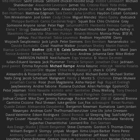
Vito Petrović
Saint Deluca
Sentient chicken noodle soup
Robbe Callewaert
Michael
Shalekendar
Alexander Levenson
James
Ma. Cristina Risoli
Yota chiba
Dean Simonds
Mark Sanderson
Alexandre Lhote
hazel bat
Abhijit Prasanth
Ben Hoffman
Matthew Edgmon
Tara Exotic
Juha Lindfors
Haydon Costall
Gonzako
Tim Winkelmann
Joel Green
Cody Chow
Miguel Mendez
Mario Epsley
dvdcusick
Philippe Bartholi
Carlos Cardenas Negro
Squak Box
Chlo Christine
Gray
Someone Anyone
sonal
Peter Page
Saturnis#6115
Heriberto Reinoso Gallegos
Elena T
Strogg
DaskalosBCE
ManiacMayo
Michael Hirschfelder
Joshua Palfrey
A
Maximino Huertas Vila
Shansen
Pureon
Rinalds Miļicins
Monica Pirvu
家俊 吴
Jahluu
Paul Marshall
Tabia Lourenco
Redlion
HeyoNSFW
Darry
Wojciech Świątkiewicz
Jack Lynch
Peter Siemens
Ben Berntsen
Nananekoko
Ian
Davide Bortoletti
Coral
Heather Walker
Jonathan Shelley
Martín Franchi
Bianca Goldbach
Beefree
治英 矢島
Caleb Simmons
Nathan
baitham i
Maet
Jean
Fenice Ardente
Fabian Norrby
Fatimah Aziz
Andrew
Johanna Fate
Mike Weber
HARRISON PARKER
Ned Fullsom
Ergo Venatus
D
Marco De mitri
Iulian-Eduard Varvara
Jack Plummer
Temple Simpson
Jonathan Diaz
Jadriaan
paul paviot
Emma Reynolds
Michael Rampe
Anna Kasunic
mleczyk
Valeria Rosales
ZerozenSFM
tbycae
Chloe Kiso
Alastair JL
chen li
OOPS!
Alessandro & Riccardo Lazzarin
Wilhelm Nylund
Michael Bertin
Michael Stetler
Yashi Zeng
Jacob Schelbert
Malignant
Hardy
J
Moritz S.
Chihirios
Ethan Mulwee
Jonathan Correa
Rose
Jhon Magdalena
Aisha Harper
Fuji
Rupert Eveleigh
JaaySweeney
Andrei Tabone
Ruslana Dutchak
Allen Partridge
EpsilonCG
Peter Jessiman
Nikki Navaille
komito
emil
Saintetixx
Zhou Weitong
Tony Elwood
Sprague Williams
FeroshGirlSims
Worawut Pongchen
Daniel Jennings
Joshua Conard
Mike Dyer
Jeremy Fukunaga
Rockie Hoerter
鸿彬 邱
Gabriel Brenne
Carmine Ciccone
Paul Shewan
luke gentile
Lux_Fox
azbeaupre
Binsei Numao
Quade Zaban
Aleksandra Davydenko
Benjamin Newman
Kumatora
Liam Jordan
Masanyao
Andreas Gohl
TheThomasTrainzUser
Line Ulv
John Dreessen
David Valentine
Edson Rodriguez
Dávid Borsodi
Lil Sleeping Bag
SubToMyYTplz
Bryn Couser
HanaYou
Hakar Kerarmor
Elric Chen
Michelle Hironaka
Yandong
Supachai Chanarittichai
Leonard Rio
Ben Seaman
Axis Design Studio | Elliott Benjamin
Steve Clements
Gordon S
Thomas Deisz
William Bergen II
Slompy
yotpak
Morgan
Ximo Llopis Barber
Piero Perez
Anthony Simuel
astroblur
Erik Miller
Fred Vollmer
Jeff Kissel
Martin Býšek
Jonathan Caron-Roberge
Gaston
Jose Luis
seryong kim
till toe
Nicolas Ocheda