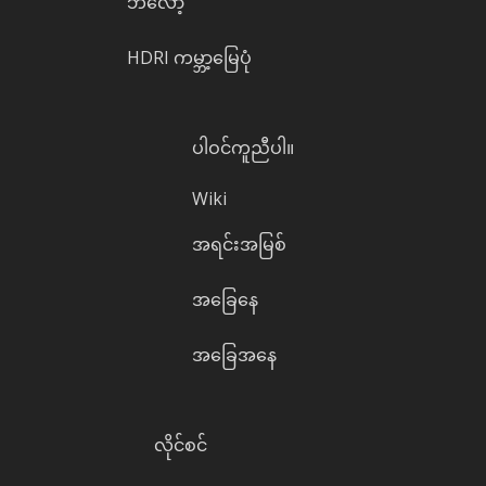
ဘလော့
HDRI ကမ္ဘာ့မြေပုံ
ပါဝင်ကူညီပါ။
Wiki
အရင်းအမြစ်
အခြေနေ
အခြေအနေ
လိုင်စင်