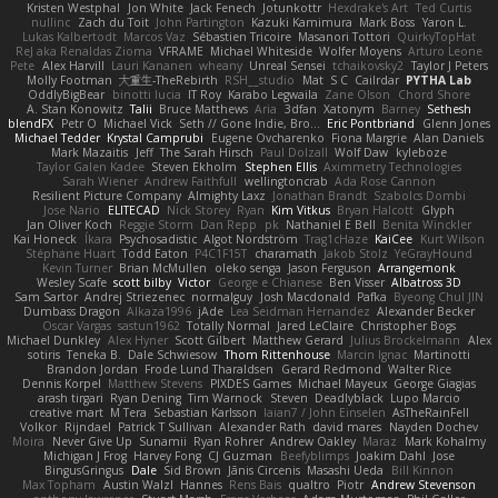
Kristen Westphal
Jon White
Jack Fenech
Jotunkottr
Hexdrake's Art
Ted Curtis
nullinc
Zach du Toit
John Partington
Kazuki Kamimura
Mark Boss
Yaron L.
Lukas Kalbertodt
Marcos Vaz
Sébastien Tricoire
Masanori Tottori
QuirkyTopHat
ReJ aka Renaldas Zioma
VFRAME
Michael Whiteside
Wolfer Moyens
Arturo Leone
Pete
Alex Harvill
Lauri Kananen
wheany
Unreal Sensei
tchaikovsky2
Taylor J Peters
Molly Footman
大重生-TheRebirth
RSH__studio
Mat
S C
Cailrdar
PYTHA Lab
OddlyBigBear
binotti lucia
IT Roy
Karabo Legwaila
Zane Olson
Chord Shore
A. Stan Konowitz
Talii
Bruce Matthews
Aria
3dfan
Xatonym
Barney
Sethesh
blendFX
Petr O
Michael Vick
Seth // Gone Indie, Bro...
Eric Pontbriand
Glenn Jones
Michael Tedder
Krystal Camprubi
Eugene Ovcharenko
Fiona Margrie
Alan Daniels
Mark Mazaitis
Jeff
The Sarah Hirsch
Paul Dolzall
Wolf Daw
kyleboze
Taylor Galen Kadee
Steven Ekholm
Stephen Ellis
Aximmetry Technologies
Sarah Wiener
Andrew Faithfull
wellingtoncrab
Ada Rose Cannon
Resilient Picture Company
Almighty Laxz
Jonathan Brandt
Szabolcs Dombi
Jose Nario
ELITECAD
Nick Storey
Ryan
Kim Vitkus
Bryan Halcott
Glyph
Jan Oliver Koch
Reggie Storm
Dan Repp
pk
Nathaniel E Bell
Benita Winckler
Kai Honeck
Íkara
Psychosadistic
Algot Nordström
Trag1cHaze
KaiCee
Kurt Wilson
Stéphane Huart
Todd Eaton
P4C1F15T
charamath
Jakob Stolz
YeGrayHound
Kevin Turner
Brian McMullen
oleko senga
Jason Ferguson
Arrangemonk
Wesley Scafe
scott bilby
Victor
George e Chianese
Ben Visser
Albatross 3D
Sam Sartor
Andrej Striezenec
normalguy
Josh Macdonald
Pafka
Byeong Chul JIN
Dumbass Dragon
Alkaza1996
jAde
Lea Seidman Hernandez
Alexander Becker
Oscar Vargas
sastun1962
Totally Normal
Jared LeClaire
Christopher Bogs
Michael Dunkley
Alex Hyner
Scott Gilbert
Matthew Gerard
Julius Brockelmann
Alex
sotiris
Teneka B.
Dale Schwiesow
Thom Rittenhouse
Marcin Ignac
Martinotti
Brandon Jordan
Frode Lund Tharaldsen
Gerard Redmond
Walter Rice
Dennis Korpel
Matthew Stevens
PIXDES Games
Michael Mayeux
George Giagias
arash tirgari
Ryan Dening
Tim Warnock
Steven
Deadlyblack
Lupo Marcio
creative mart
M Tera
Sebastian Karlsson
Iaian7 / John Einselen
AsTheRainFell
Volkor
Rijndael
Patrick T Sullivan
Alexander Rath
david mares
Nayden Dochev
Moira
Never Give Up
Sunamii
Ryan Rohrer
Andrew Oakley
Maraz
Mark Kohalmy
Michigan J Frog
Harvey Fong
CJ Guzman
Beefyblimps
Joakim Dahl
Jose
BingusGringus
Dale
Sid Brown
Jānis Circenis
Masashi Ueda
Bill Kinnon
Max Topham
Austin Walzl
Hannes
Rens Bais
qualtro
Piotr
Andrew Stevenson