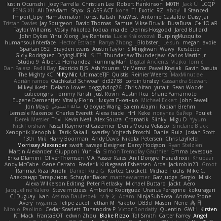
Iustin Ocunschi
Joey Parrella
Christian Lee
Robert Hankinson
M0TH
Jack Ü
LCQP
FENG XU
Ali DeAdam
Styxx
GLASS ACT
kona
T1 Exotic
RZ
abby!
ll Stanced
Import_bpy
Hamsternator
Forest Katsch
NuWest
Antonio Castaldo
Daisy Jai
Tristan Davies
Jay Spurgeon
David Thomas
Samuel Vikse Bruvik
BusaBusa
C+HO aR
Taylor Williams
Vasily
Nikoloz Todua
ma de
Dennis Hosgood
Jared Bullard
John Dykes
Yihui Xiong
Jay Renteria
Lucie Královcová
BurpingMusquito
humansoulinterface
Hector Estrada
Ranya Zhong
_Blobster_
Le sun
megan lavoie
Spartan 052
Brayden evans
Austin Taylor
S Mingkwan
Wawy
Kerstetter
Gicly Rodríguez
DryingUEFN
IS IT?
Thunderjaw Thunderjaw
Carlos Martin Jr
Studio 9
Alberto Hernandez
Running Man
Digital Ancients
Vlajko Tomić
Dan Palasz
Fadil Bay
Fabricio BJS
Ash Younes
Mr Memz
Paweł Krysiak
Gavin Dasuta
The Mighty KC
Nifty Nic
UltimateTJF
Quistis
Reinier Weerts
MaxMinutiae
Adrián ramos
Oachkatzl Schwoaf
dr32768
corbin tinsley
Cassandra Stewart
MikeyLikesIt
Delano Lowes
doggybdog26
Chris Aitan
yuta t
Sean Woods
cubeorigins
Tommy Parish
Just Rovin
Austin Rea
Shane Yamamoto
Eugene Dementjev
Vitaliy Florin
Никуся Гноянко
Michael Eckert
John Fewell
Jon Mayo
مالك البلوشي
Qiaoyue Wang
Salem Alajmi
Fabian Brehm
Lemesle Maxence
Charles Everett
Alexa trade
HH
Keke
покупка байер
Poulet
Derek Messier
Trivi
Kevin Neal
Alex Souza
Cromatik
Slinky
Migu D
Yyyum
Nick Forshaw
Pascal Raymond Cazemier
Denis Moura Velasco
Sinclaire Black
Xenophik Xenophik
Tarik Sakalli
swarfey
Vojtech Proschl
Daniel Ruiz
Josiah Scott
13th
Mik
Harry Boorman
Andy Davis
Nikolai Petersen
Chris Layfield
Morrissey Alexander
swxift
savage Designer
Darcy Hodgson
Ryan Stelzleni
Martin Alexander
Giupponi
Yun Ha
Simon Tremblay Gauthier
Emma Levesque
Erica Dlamini
Oliver Thomsen
V A
Yasser Raies
Anil Dongre
Haradinxiii
Khupaar
Andy McCabe
Gene Cerrato
Frederik Kirkegaard Esbensen
Arda
Jackrobin23
Groot
Rahmat Rizal Andhi
Daniel Ruiz G
Kortez Crockett
Michael Fuchs
Mike C.
Александр Татаринов
Schuyler Baker
matthew armer
Gav Judge
Sergio
Misik
Alexa Wilkerson Editing
Peter Pietlasky
Michael Buttaro
Jackt
Aero
Jacqueline Valero
Steve mcbees
Amberlie Rodriguez
Uranus Peregrine
kokuragari
CJ Duguay
Ivan
Assima Dauletbek
ツキ ミ
Adam
NinjaSubRosa
Andrew Stone
Avery
rwgames
felipe zucoli
ethan M
Yakoto
DB3d
Mason
Nene
高 日
Nicolo' Paolino
Cedar Scarlett
Tunanodra-P
Victor Bondatiy
Quentin
GWH
Kirsten
KT Mack
FrantaBOT
edwin Zhou
Blake Rizzo
Tal Smith
Carter Farrey
Angel