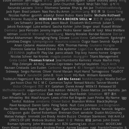
Eddie Benton
Sam Biggins
윤구선
gupries on Instagram
Cassie
Bradley Savoy
Wing
Beehhhh112
imma zamora
John Churchill
TwinX
Nhật Tiến Trần
승하 이
Facundo Lazzaro
Stenz
Filomeno Saraiva
Rhys lg
Aki Jae
TheMellowMelody
Jack Ryan
Brad Leikam
Nasi Paru Bu Amin
Jazmin Lang
宥任 陳
St
Gooo Tang
Nicolas Hafner
gyomh
adaktyl
Belen Rubio
Kiara Battle
Michelle Rothwell
Niki Shterev
RussJones
REBORN WITH A BROKEN SKILL ❤️
复任 陳
Lloyd Collidge
Lev Schwartz
Jared Ross
Jason Mault
Elizabeth McCormick
Julian S.
Jakob Recknagel
Luke willard
Sascha Kohler
John Steger
snail
Russell Wilder
Demerui
Jace Perrodin
Jeremy Ingram
Pedro Xavier
isaiah M
lokjl
Mike Wellfare
ratman
Lucas M. Morone
WyvernLang
Manny Morales
Randal Falcone
Der Le
Meshal Alshammari
KhangXing Pang
Douwe
Lucas Vieira
CallumNorm
Egoknight
Limitless Designs
tylerspetgoose
maurizio sciascia
Özgür Kaan Sevindi
Kayla B
Arian Castane
Akaiseutoseu
4DN
Thomas Harvey
Giuliano Hungria
Dionicio Galarza
David Ebbevi
Eda Aydemir
Logan Cox
Kyoto Wanderer
LEE EUNHA
JoyBox19
Play Usa
panic attack
Trip boy
heeno honee
Grigorii
Nicolas Scheer
Kai Krones
magda pawlak
ikung gmr
Titans Management
Greta Gedat
Thomas Fristed
Jose Humberto Ramirez
mura
Martin Holy
Filip Zelenjak
Ali Kılıç
Антон Сергеевич
bahriye taşdelen
Sky JK Arch
Razvan Cristiadis
Leo Euden
Carbonic
Kacper K
40. I Nengah Raditya Karya Putra
Sideways
Sergio Pamies
Oliver
Viorel Vlaican
Hurt Hand
Tamagoooo
TetaBOT
Kira V
XanderDK
John B.
Mark Scott
HG Park
William Karavites
Trollstuhl HagenLord
Mark Habbish
Call Me Sensei
NotARectangle
Noelle DeCuir
jae hoon Choi
Yd C
M C
Cameron Taylor
Nenad Nikolic
Tanner Moerke
Victor Ofvergard
苏打
K Y
Galahan
Derek Anwyl
W00k13
Released 50
MeTheManwich
iosgamertool
Bob Ashton
INFADEL
Devin Mattox
Jon Martello
Jan
Wyatt Sui
LesterCovax
Cue
tran tuan
Bad Radish
Sebastian
暁子 清水
Dan Wheatley
Md. Wasif Anjum
Lewis of the Rat Brigade
Juan Pinilla
My Name
Iggy
Terifict
Kiddow
simsterns
Olivier Babet
Brandon Wilkie
BlackSkyNinja
Pavel Karapud
Daren Gallo
Peleg Tabib
Null
Cole Johnson
Joe Bergmann
Pav North
Mike Rogers
Bull Spit
Sage
Ryan Kirkland
Luke White
Yannick
falgn0n
CGSpoon
gubi
Daniel Robertson
Brennan Oort
sanxbile
Dustin McGlinchey
Matias Vialagro
lininx66
Joe Brady
Andre Buzzo
Christian Stankovic
Việt Anh Lê
LYRICS OF LIFE
Webora Studios
Sean
乐 音
Petros
眠瓏
James
John Deere
Roman Vyborny
John Woodall
an l
BZK Gaming Leo
chen zhen
MODECAM
Kevin Klever
dima sirababa
Andrew Pierce
Артем Бардин
nagi
FranklinTremplin
JL