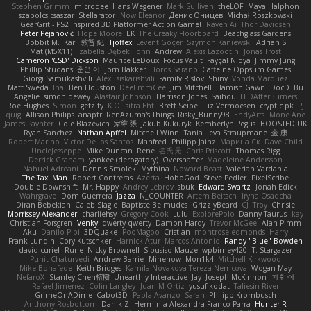
Stephen Grimm
microdee
Hans Wegener
Mark Sullivan
theLOF
Maya Halphon
szabolcs csaszar
Stellarator
Now Eleanor
Денис Оницев
Michał Roszkowski
GearGrit - PS2 inspired 3D Platformer Action Game!
Raven Ai
Thor Davidsen
Peter Pejanović
Hope Moore
EK
The Creaky Floorboard
Beachglass Gardens
Bobbit M.
Karl
敦智 紀
Tjoffex
Levent Göçer
Szymon Kaniewski
Adrian S
Mat (M5X11)
Izabella Dębek
john
Andrew
Alexis Lazootin
Jonas Trost
Cameron 'CSD' Dickson
Maurice LeDoux
Focus Vault
Fayçal Njoya
Jimmy Jung
Phillip Studans
준현 이
Jorn Bakker
Lloros Sarano
Caffeine Oppsum Games
Giorgi Samukashvili
Alex Tsiskarishvili
Family Rislov
Shiny
Vonda Marquez
Matt Sweda
Ina
Ben Houston
DeeEmmCee
Jim Mitchell
Hamish Gawn
DocD
Bu
Angelie
simon dewey
Alastair Johnson
Harrison Jones
Saihou
LEDAfterBurners
Roe Hughes
Simon
getzity
K.O Tsitra Eht
Brett Seipel
Liz Vermoesen
cryptic pk
PJ
quig
Allison Philips
anaptr
RenAzuma's Things
Risky_Bunny98
EndyArts
Mone Ane
James Paynter
Cole Blazevich
家維 張
Jakub Kukuryk
Kemberlyn Pegus
BOOSTED UK
Ryan Sanchez
Nathan Apffel
Mitchell Winn
Tania
Ieva Straupmane
金 康
Robert Marino
Victor De los Santos
Manfred
Philipp Jainz
Марина Ск
Dave Child
UncleJesseppe
Mike Duncan
Rene
名氏 无
Chris Priscott
Thomas Rigg
Derrick Graham
yankee (derogatory)
Overshafter
Madeleine Andersson
Nahuel Adreani
Dennis Smolek
Mythina
Noward Beast
Valerian Vardania
The Taxi Man
Robert Contreras
Azerta
HoboGod
Steve Pedler
PixelScribe
Double Downshift
Mr. Happy
Andrey Lebrov
sbuk
Edward Swartz
Jonah Edick
Wahrgrave
Dom Guerrera
Jazza
N_COUNTER
Artem Beitsch
Iryna Osadcha
Diran Bebekian
Caleb Slagle
Baptiste Belmudes
GrizzlyBeard
CJ
Troy
Chrisie
Morrissey Alexander
charliehsy
Gregory Cook
Lulu
ExplorePolo
Danny Taurus
kay
Christian Forsgren
Venky
qwerty qwerty
Damon Hardy
Trevor McGee
Alan Pimm
Aku
Danilo Pipi
3DQuake
PooMagoo
Cristian
montrose edmonds
Harry
Frank Lundin
Cory Kutschker
Harnick Atur
Marcos Antonio
Randy "Blue" Bowden
david curiel
Rune
Nicky Brownell
Sibusiso Mauze
wpbirney420
T. Stargazer
Punit Chaturvedi
Andrew Barrie
Minehow
Mon1k4
Mitchell Kirkwood
Mike Bonafede
Keith Bridges
Kamila Novakova Tereza Nemcova
Wogan May
NefaroX
Stanley Chen榕樹
Unearthly Interactive
Jay
Joseph McKinnon
지후 이
Rafael Jimenez
Colin Langley
Juan M Ortiz
yusuf kodat
Taliesin River
GrimeOnADime
Cabot3D
Paola Avanzo
Sarah
Philipp Krombusch
Anthony Rosbottom
Danik Z
Herminia Alexandra Franco Parra
Hunter R