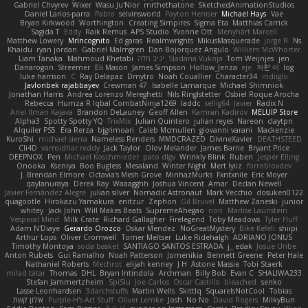
Gabriel Chvyrev
Wixer
Wasu Ju'Nior
mrthethatone
SketchedAnimationStudios
Daniel Larios-parra
Pablo
selvinsworld
Payton Heniser
Michael Hays
Vae
Bryan Kirkwood
Worthington
Creating Simpires
Sigma Eta
Matthias Carrick
Sagida T
Eddy
Raik Remus
APS Studio
Yvonne Ott
Menyhárt Marcell
Matthew Lowery
MrIncognito
Ed garas
Realmwrights
MikusMasquerade
jorge R
Ns
Khaidu
ryan jordan
Gabriel Malmgren
Dan Bojorquez Angulo
Williem McWhorter
Liam Tanaka
Mahmoud Khetabi
יניב חלה
Sladana Vukoja
Tom Weijnjes
jen
Danarogon
Streemer
Eli Mason
James Simpson
Hollow_Jenza
eje
지환 이
log
luke harrison
C
Ray Delapaz
Dmytro
Noah Couallier
Character34
indiiglo
Javlonbek rajabbayev
Crewman 47
Isabelle Lamarque
Michael Shimniok
Jonathan Harris
Andrea Lorenzo Mereghetti
Nils Ringlstetter
Osbiel Roque Arocha
Rebecca
Humza R Iqbal CombatNinja1269
laddc
sellig64
Javier
Radix N
Ariel Ilmari Kajava
Brandon DeLauney
Geoff Allen
Kamran Kadirov
MELUIP Store
Alpha3
Spotty Spotty YQ
TrixMix
Julian Quintero
julian reyes
Nareon
claytpn
Alquiler PS5
Era Rerza
bjgrimoari
Caleb Mcmullen
giovanni varani
Mackenzie
KuroShi
michael sierra
Nameless Renders
MMDCRAZED
DivineXavier
DEATHSTEED
Cli4D
vamsidhar reddy
Jack Taylor
Olov Melander
James Barrie
Bryant Price
DEEPNOX
Pen
Michael Koschmieder
pato dlgv
Wrinkly Blink
Ruben
Jesper Elling
Onooka
Kseniya
Boo Bugless
Mesaland
Winter Night
Mert İyiiz
forrobloxdev
J. Brendan Elmore
Octavia's Mesh Grove
MinhazMurks
Fxntxnile
Eric Moyer
qaylanuraya
Derek Ray
Waaagghh
Joshua Vincent
Amar
Declan Newell
Javier Fernández Alegre
julian silver
Nomadic Astronaut
Mark Vecchio
dosuken0122
quagootle
Hirokazu Yamakura
enitzur
Zephon
Gil Bruvel
Matthew Zaneski
junior
whitey
Jack John
Will Makes Beats
SupremeAhegao
nori
Marlise Launstein
Vesperal Mind
Milk Crate
Richard Gallagher
Firelegend
Toby Meadows
Tyler Huff
Adam N'Diaye
Gerardo Orozco
Oskar Mendez
NoGreatMystery
Bike Kefeli
shiipi
Arthur Lops
Oliver Cromwell
Tomer Meltser
Luke Ridehalgh
ADRIANO JONUS
Timothy Montoya
soda basket
SANTIAGO SANTOS ESTRADA
j_ edak
Josue Uribe
Anton Rubets
Gui Ramalho
Noah Patterson
Jomenikia
Bennett Greene
Peter Hale
Nathaniel Roberts
Mechrot
elijah kenney
J H
Astone Massie
Tobi Staerk
milad tatar
Thomas
DHL
Bryan Intindola
Archman
Billy Bob
Evan C
SHALIWA233
Stefan Jammertzheim
SpiSlu
Joe Carlos
Oscar Castillo
bleached
senko
Lasse Leonhardsen
3darchstuffs
Martin Wells
Skittlq
SquareIsNotCool
Tobias
אילון קשת
Purple-H's Art Stuff
Oliver Lemke
Josh
No No
David Rogers
MilkyBun