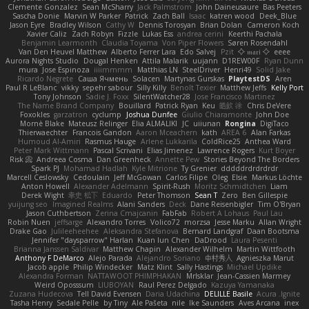
Clemente Gonzalez
Sean McSharry
Jack Palmstrom
John Daineusaure
Bas Peeters
Sascha Donie
Marvin W Parker
Patrick
Zach Ball
Isaac
katren wood
Deek_Blue
Jason Eyre
Bradley Wilson
Cathy W
Dennis Torosyan
Brian Dolan
Cameron Koch
Xavier Caliz
Zach Robyn
Fizzle
Lukas Ess
andrea cerini
Keerthi Pachala
Benjamin Learmonth
Claudia Toyama
Von Piper Flowers
Søren Rosendahl
Van Den Heuvel Matthew
Alberto Ferrer Lara
Edo Salvej
Pzit
✧ 𝔪𝔞𝔯𝔦 ✧
eeee
Aurora Nights Studio
Dougal Henken
Attila Malarik
uujann
D1REW00F
Ryan Dunn
mura
Jose Espinoza
iiiimmmm
Matthias LN
SteelDriver
Henri49
Solid Jake
Ricardo Negrete
Саша Ячмень
Solacen
Martynas Gurskas
PlaytestDS
Aren
Paul R LeBlanc
vikky
sepehr sabour
Silly Killy
Benoît Texier
Matthew Jeffs
Kelly Port
Tony Johnson
Sadie J. Foxx
SilentWatcher28
Jose Francisco Martinez
The Name Brand Company
Bouillard
Patrick Ryan
Keu
皓欽 涂
Chris DeVere
Foxokles
garzatron
cyclump
Joshua Dunfee
Giulio Chiaramonte
John Doe
Mornè Blake
Mateusz Relinger
Elia ALMALIKI
JC
uiiunan
Rongina
DigiTaco
Thierwaechter
Francois Gandon
Aaron Mceachern
kath
AREA 6
Alan Farkas
Humoud Al-Amiri
Rasmus Hauge
Arlene Lukkarila
ColdRice25
Anthea Ward
Peter Mark Wittmann
Pascal Scrivani
Elias Jimenez
Lawrence Rogers
Kurt Boyer
Risk 📀
Andreea Cosma
Dan Greenheck
Annette Pew
Stories Beyond The Borders
Spark PJ
Mohamad Hadlah
Kyle Mitrione
Ty Grenier
dddddrdrdrdrdr
Marcell Ceslowsky
Cedoulain
Jeff McGowan
Carlos Filipe
Oleg
Elsie
Markus Löchte
Anton Howell
Alexander Adelmann
Spirit-Rush
Moritz Schmidtchen
Liam
Derek Wight
幸史 松下
Eduardo
Peter Thomson
Sean T
Zero
Ben Gillespie
yuijung seo
Imagined Realms
Alani Sanders
Deck
Dane Reisenbigler
Tim O'Bryan
Jason Cuthbertson
Zerina Cmajcanin
FabFab
Robert A Lohaus
Paul Lau
Robin Nuen
jeffsarge
Alexandro Torres
Volico72
morzsa
Jesse Marku
Allan Wright
Drake Gao
Julileeheehee
Aleksandra Stefanova
Bernard Landgraf
Daan Bootsma
Jennifer "daysparrow" Harlan
Kuan lun Chen
DaDrood
Laura Pesenti
Brianna Janssen Saldivar
Matthew Chapin
Alexander Wilhelm
Martin Wittfooth
Anthony F DeMarco
Alejo Parada
Alejandro Soriano
中村秀人
Agnieszka Marut
Jacob apple
Philip Windecker
Matz Klint
Sally Hastings
Michael Updike
Alexandra Forman
NATTAWOOT PHIMPHAKAN
MrIsklar
Jean-Cassien Marmey
Weird Oposssum
LIUBOYAN
Raul Perez Delgado
Kazuya Yamanaka
Zuzana Hudecova
Tell David Evensen
Daria Udachina
DELILLE Basile
Acura .Ignite
Tasha Henry
Sedale Pelle
by Tiny
Ale Pašeta
nile
Ike Saunders
Aves Arcana
inex