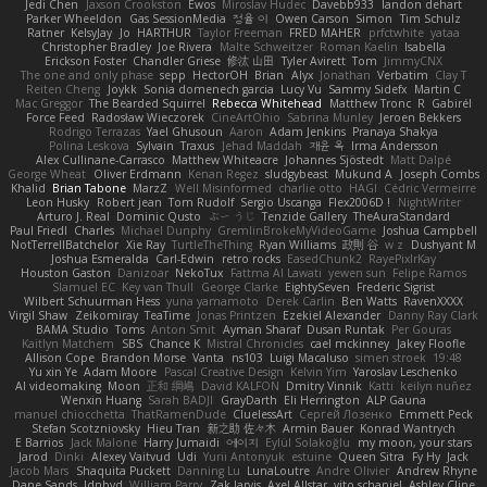
Jedi Chen
Jaxson Crookston
Ewos
Miroslav Hudec
Davebb933
landon dehart
Parker Wheeldon
Gas SessionMedia
정율 이
Owen Carson
Simon
Tim Schulz
Ratner
KelsyJay
Jo
HARTHUR
Taylor Freeman
FRED MAHER
prfctwhite
yataa
Christopher Bradley
Joe Rivera
Malte Schweitzer
Roman Kaelin
Isabella
Erickson Foster
Chandler Griese
修汰 山田
Tyler Avirett
Tom
JimmyCNX
The one and only phase
sepp
HectorOH
Brian
Alyx
Jonathan
Verbatim
Clay T
Reiten Cheng
Joykk
Sonia domenech garcia
Lucy Vu
Sammy Sidefx
Martin C
Mac Greggor
The Bearded Squirrel
Rebecca Whitehead
Matthew Tronc
R
Gabirél
Force Feed
Radosław Wieczorek
CineArtOhio
Sabrina Munley
Jeroen Bekkers
Rodrigo Terrazas
Yael Ghusoun
Aaron
Adam Jenkins
Pranaya Shakya
Polina Leskova
Sylvain
Traxus
Jehad Maddah
재윤 옥
Irma Andersson
Alex Cullinane-Carrasco
Matthew Whiteacre
Johannes Sjöstedt
Matt Dalpé
George Wheat
Oliver Erdmann
Kenan Regez
sludgybeast
Mukund A
Joseph Combs
Khalid
Brian Tabone
MarzZ
Well Misinformed
charlie otto
HAGI
Cédric Vermeirre
Leon Husky
Robert jean
Tom Rudolf
Sergio Uscanga
Flex2006D !
NightWriter
Arturo J. Real
Dominic Qusto
ぶー うじ
Tenzide Gallery
TheAuraStandard
Paul Friedl
Charles
Michael Dunphy
GremlinBrokeMyVideoGame
Joshua Campbell
NotTerrellBatchelor
Xie Ray
TurtleTheThing
Ryan Williams
政則 谷
w z
Dushyant M
Joshua Esmeralda
Carl-Edwin
retro rocks
EasedChunk2
RayePixlrKay
Houston Gaston
Danizoar
NekoTux
Fattma Al Lawati
yewen sun
Felipe Ramos
Slamuel EC
Key van Thull
George Clarke
EightySeven
Frederic Sigrist
Wilbert Schuurman Hess
yuna yamamoto
Derek Carlin
Ben Watts
RavenXXXX
Virgil Shaw
Zeikomiray
TeaTime
Jonas Printzen
Ezekiel Alexander
Danny Ray Clark
BAMA Studio
Toms
Anton Smit
Ayman Sharaf
Dusan Runtak
Per Gouras
Kaitlyn Matchem
SBS
Chance K
Mistral Chronicles
cael mckinney
Jakey Floofle
Allison Cope
Brandon Morse
Vanta
ns103
Luigi Macaluso
simen stroek
19:48
Yu xin Ye
Adam Moore
Pascal Creative Design
Kelvin Yim
Yaroslav Leschenko
AI videomaking
Moon
正和 綱嶋
David KALFON
Dmitry Vinnik
Katti
keilyn nuñez
Wenxin Huang
Sarah BADJI
GrayDarth
Eli Herrington
ALP Gauna
manuel chiocchetta
ThatRamenDude
CluelessArt
Cергей Лозенко
Emmett Peck
Stefan Scotzniovsky
Hieu Tran
新之助 佐々木
Armin Bauer
Konrad Wantrych
E Barrios
Jack Malone
Harry Jumaidi
에이지
Eylül Solakoğlu
my moon, your stars
Jarod
Dinki
Alexey Vaitvud
Udi
Yurii Antonyuk
estuine
Queen Sitra
Fy Hy
Jack
Jacob Mars
Shaquita Puckett
Danning Lu
LunaLoutre
Andre Olivier
Andrew Rhyne
Dane Sands
Jdnbyd
William Parry
Zak Jarvis
Axel Allstar
vito schaniel
Ashley Cline