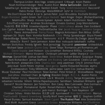
Hampus Linden
Alex Vega
orestis picard
S Waugh
Arjen Plakke
Noah Kollmannsberger
Niko
Austin Root
Misha Samorodin
Zach wood
Tabatha Lyn
Andrew Sprague
Karsten Eckelt
Tony
VolkEnVaderland
Raizzer47
Pablo Portal
Viktoriya
MisterBKWolf
שי יעקוב
DerHitsch
We Don't Know What A Car Is
James Patel
Joeri Woudstra
Rochelle Bricker
Bojan Rončević
Justin Green
Sof
Hope Hackett
Sven Kröger
Dejvo
JRichardGaming
fatalmuffin
Sharp
movies byevan
Ayleen
Adam Hutchinson
Neet
EchoTheComposer
Andreas Stockmayer
Ernesto Gomez
Joep Meindertsma
Todd KS
景琦 张景琦
trowelandspade
Phase
Colin Lohaus
atoves
Dan Goddard
Loo Cypher
Adrian Haugseng
TheSmallGacha
trvr
Jacob Hooper
Gaetano Gargano
민희 이
Flavio
Artmachiner
Remy Ponso
Magnús Antonsson
Ben Milius
Griffin
rayhaan.3d
Skyro
Rain
Violetta Radkevich
Chris
Philip Spiessberger
Bryce Powell
BladedBadge
Rafael Perez-Torro
Nemnomi
おるす
Photini By Design
Jason Buier
AblazZe
Rom1
Serin Jameson
Aden Bise
nobuyuki takahashi
ruffles
Nathan Stoltzfoos
Freddy Sghetti
Nick Jainschigg
Siyouardi
passivestar
sirdeadduke
Michael Sasse
Jackson Quinn Gray
Steve Teeps
Romanov_art Romanov_art
David Sopala
Joel Hobson
Lou Jonathan
Bertrand RIVEILL
Cocheta
Michael Witmann
Marco Vizcaino
Christoph Letmaier
LaMar Sharpe Jr
Gbromios
Minmax
Daniel1060
Joshua Van-Male
Steve Mitas
Robert Billard
Scopique
Repsaj
Mark Richardson
James Stafford
Jim Rodney
Len Govednik
Cédric Le van
Nate Borsch
alessandro Citro
Osamu Abe
vera usselman
Orly R
Jimmie Floyd
Jake Aust
Scott Peters
mytrixx
dave garcia
Gaëlle Robardet-Nicolas
wymo
Zoidrawzaton
Toby SWANSON
Jaime Jasso
Liam Cox
Joshua Bramer
Mucai 'Daduska'
Paul Henderson
Nisse Axman
Peter Križan Jr.
WidowMakes
Harper
Joe Lihou
michael Chan
Jo Gylling
Braiden Dolph
たこーん
Austin Pierce
Willem Hörter
Valery
Maxence Vinot
Lev K
Woozle
Ackley
Tanya Krzywinska
Gorto
sebastian heredia
Villem
Milina Papadopoulos
SamBean
Sebastian Williams
igorrr
Daniel P
Nicole Manson
Jan Tellethon
Ben Casey
Max Cukrowski
Elvis Germano
CharlesD
Pomakenel
Ryder
Renart-Patreon
Kazo Kazo
Chuck CG
antonio palacios puertas
jack manzi
Bertinger
k
Tom Kayakson
GP
Christian Schau
Hristo Nikolov
将太郎 山田
kyomawolf
Rico Kanthatham
Marcus
ThatDude69
Edward Greenberg
Scruffy Wolf
Irwin Jomar
曜萌 石
Stephen Griffith
Pascal Bureau
Samuel Avraham
Steve Cypert
The Rusted Pixel
Alex Söderström
MoE MoW
Autumn Grace
Leonardo Grosso
Alexander Williams
KerriTheWriter