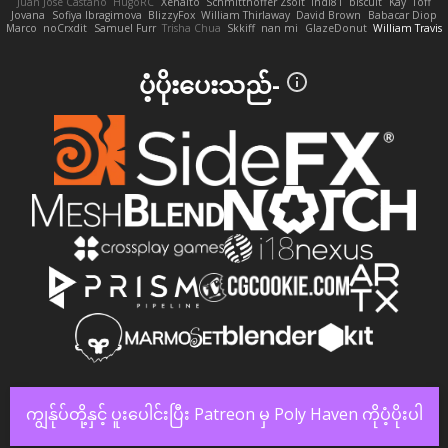
Juan José Castaño
HugoRC
Xenalto
Schmitthoffer Zsolt
indi81
biscuit
Kay
Toff
Jovana
Sofiya Ibragimova
BlizzyFox
William Thirlaway
David Brown
Babacar Diop
Marco
noCrxdit
Samuel Furr
Trisha Chua
Skkiff
nan mi
GlazeDonut
William Travis
ပံ့ပိုးပေးသည်-
ကျွန်ုပ်တို့နှင့် ပူးပေါင်းပြီး Patreon မှ Poly Haven ကိုပံ့ပိုးပါ