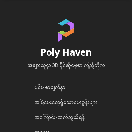
Poly Haven
အများသူငှာ 3D ပိုင်ဆိုင်မှုစာကြည့်တိုက်
ပင်မ စာမျက်နှာ
အမြဲမေးလေ့ရှိသောမေးခွန်းများ
အကြောင်း/ဆက်သွယ်ရန်