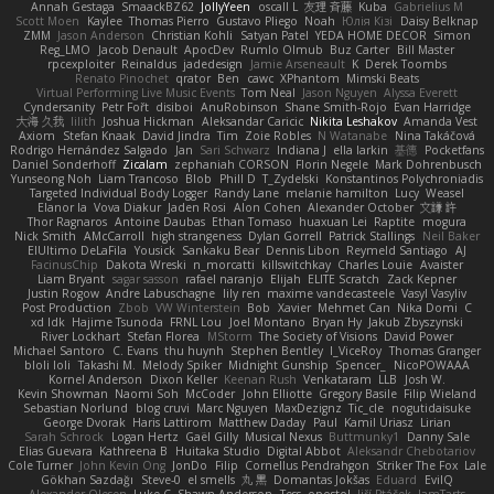
Annah Gestaga
SmaackBZ62
JollyYeen
oscall L
友理 斉藤
Kuba
Gabrielius M
Scott Moen
Kaylee
Thomas Pierro
Gustavo Pliego
Noah
Юлія Кізі
Daisy Belknap
ZMM
Jason Anderson
Christian Kohli
Satyan Patel
YEDA HOME DECOR
Simon
Reg_LMO
Jacob Denault
ApocDev
Rumlo Olmub
Buz Carter
Bill Master
rpcexploiter
Reinaldus
jadedesign
Jamie Arseneault
K
Derek Toombs
Renato Pinochet
qrator
Ben
cawc
XPhantom
Mimski Beats
Virtual Performing Live Music Events
Tom Neal
Jason Nguyen
Alyssa Everett
Cyndersanity
Petr Fořt
disiboi
AnuRobinson
Shane Smith-Rojo
Evan Harridge
大海 久我
lilith
Joshua Hickman
Aleksandar Caricic
Nikita Leshakov
Amanda Vest
Axiom
Stefan Knaak
David Jindra
Tim
Zoie Robles
N Watanabe
Nina Takáčová
Rodrigo Hernández Salgado
Jan
Sari Schwarz
Indiana J
ella larkin
基德
Pocketfans
Daniel Sonderhoff
Zicalam
zephaniah CORSON
Florin Negele
Mark Dohrenbusch
Yunseong Noh
Liam Trancoso
Blob
Phill D
T_Zydelski
Konstantinos Polychroniadis
Targeted Individual Body Logger
Randy Lane
melanie hamilton
Lucy
Weasel
Elanor la
Vova Diakur
Jaden Rosi
Alon Cohen
Alexander October
文謙 許
Thor Ragnaros
Antoine Daubas
Ethan Tomaso
huaxuan Lei
Raptite
mogura
Nick Smith
AMcCarroll
high strangeness
Dylan Gorrell
Patrick Stallings
Neil Baker
ElUltimo DeLaFila
Yousick
Sankaku Bear
Dennis Libon
Reymeld Santiago
AJ
FacinusChip
Dakota Wreski
n_morcatti
killswitchkay
Charles Louie
Avaister
Liam Bryant
sagar sasson
rafael naranjo
Elijah
ELITE Scratch
Zack Kepner
Justin Rogow
Andre Labuschagne
lily ren
maxime vandecasteele
Vasyl Vasyliv
Post Production
Zbob
VW Winterstein
Bob
Xavier
Mehmet Can
Nika Domi
C
xd Idk
Hajime Tsunoda
FRNL Lou
Joel Montano
Bryan Hy
Jakub Zbyszynski
River Lockhart
Stefan Florea
MStorm
The Society of Visions
David Power
Michael Santoro
C. Evans
thu huynh
Stephen Bentley
I_ViceRoy
Thomas Granger
bloli loli
Takashi M.
Melody Spiker
Midnight Gunship
Spencer_
NicoPOWAAA
Kornel Anderson
Dixon Keller
Keenan Rush
Venkataram
LLB
Josh W.
Kevin Showman
Naomi Soh
McCoder
John Elliotte
Gregory Basile
Filip Wieland
Sebastian Norlund
blog cruvi
Marc Nguyen
MaxDezignz
Tic_cle
nogutidaisuke
George Dvorak
Haris Lattirom
Matthew Daday
Paul
Kamil Uriasz
Lirian
Sarah Schrock
Logan Hertz
Gaël Gilly
Musical Nexus
Buttmunky1
Danny Sale
Elias Guevara
Kathreena B
Huitaka Studio
Digital Abbot
Aleksandr Chebotariov
Cole Turner
John Kevin Ong
JonDo
Filip
Cornellus Pendrahgon
Striker The Fox
Lale
Gökhan Sazdağı
Steve-0
el smells
丸 黒
Domantas Jokšas
Eduard
EvilQ