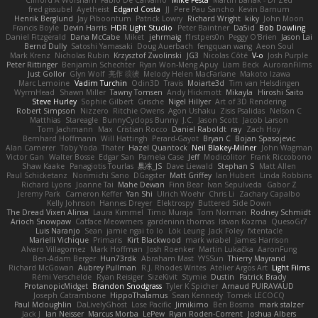
Clifford A Worsham
Fábio De Carvalho
Mike Festa
Martin Banak - Dr Zed
fred gissubel
Ayetheist
Edgard Costa
JJ
Pere Pau Sancho
Kevin Barnum
Henrik Berglund
Jay Piboontum
Patrick Lowry
Richard Wright
kiky
John Moon
Francis Boyle
Devin Harris
HDR Light Studio
Peter Baintner
Da5id
Bob Dowling
Daniel Fitzgerald
Dana McCabe
Miket
jehrmaig
f1rstpers0n
Peggy O'Brien
Jason Lai
Bernd Dully
Satoshi Yamasaki
Doug Auerbach
fengquan wang
Aeon Soul
Mark Krenz
Nicholas Rubin
Krzysztof Zwolinski
JG3
Nicolas Côté
V-o
Josh Purple
Peter Rittinger
Benjamin Schechter
Ryan Won-Meng Apuy
Liam Beck
AuroranFilms
Just Gollor
Glyn Wolf
亮作 淡波
Melody Helen MacFarlane
Makoto Izawa
Marc Lemoine
Vadim Turchin
Odin3D
Travis
Moiarte3d
Tim van Helsdingen
WyrmHead
Shawn Miller
Tawny Tomsen
Andy Hickmott
Mikayla
Hiroshi Saito
Steve Hurley
Sophie Gilbert
Grische
Nigel Hillyer
Art of 3D Rendering
Robert Simpson
Nizzero
Ritchie Owens
Agon Ushaku
Zisis Psalidas
Nelson C
Matthias
Stareagle
BunnyCyclops Bunny
J.C.
Jason Scott
Jacob Larson
Tom Jachmann
Max
Cristian Rocco
Daniel Raboldt
ray
Zach Hoy
Bernhard Hoffmann
Will Hattingh
Perard-Gayot
Bryan C
Bojan Spasojevic
Alan Camerer
Toby Yoda
Thater
Hazel Quantock
Neil Blakey-Milner
John Wagman
Victor Gan
Walter Bosse
Edgar San
Pamela Case
Jeff
Modicolitor
Frank Riccobono
Shaw Kaake
Panagiotis Tourlas
果冻_JS
Dave Liewald
Stephan S
Matt Allen
Paul Schicketanz
Norimichi Sano
DGagster
Matt Griffey
Ian Hubert
Linda Robbins
Richard Lyons
Joanne Tai
Mahe Dewan
Finn Bear
Ivan Sepulveda
Gabor Z
Jeremy Park
Cameron Keffer
Yan Shi
Ulrich Woehr
Chris Li
Zachary Capalbo
Kelly Johnson
Hannes Dreyer
Elektrospy
Buttered Side Down
The Dread Vixen Alinsa
Laura Kimmel
Timo Muraja
Tom Norman
Rodney Schmidt
Arioch Snowpaw
Catface Meowmers
gardeninn thomas
Istvan Kozma
QuesoGr7
Luis Naranjo
Sean
jamie ngai to lo
Lök Leung
Jack Foley
fxtentacle
Marielli Vichique
Primaris
Kirt Blackwood
mark wrabel
James Harrison
Alvaro Villagomez
Mark Hoffman
Josh Roenker
Martin Lukačka
AaronFung
Ben-Adam Berger
Hun73rdk
Abraham Mast
YYSSun
Thierry Mayrand
Richard McGowan
Aubrey Pullman
R.J. Rhodes Writes
Atelier Argos Art
Light Films
Rémi Verschelde
Ryan Reisiger
SizeKivit
Stymie
Dustin
Patrick Brady
ProtanopicMidget
Brandon Snodgrass
Tyler K Spicher
Arnaud PUIRAVAUD
Joseph Catrambone
HippoThalamus
Sean Kennedy
Tomek LECOCQ
Paul Mcloughlin
DaLivelyGhost
Lose Pacific
Jimikimo
Ben Bosma
mark stalzer
Jack J
Ian Neisser
Marcus Morba
LePew
Ryan Roden-Corrent
Joshua Albers