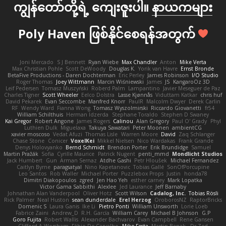
ကျွန်တော်တို့ရဲ့ ကျေးဇူးပါ။
နာယကများ
Poly Haven ဖြစ်နိုင်စေရန်အတွက်
Joni Mercado
S J Bennett
Ryan Wiebe
Max Chandler
Anton
Mike Verta
Max Christian Pohle
Scott DeWoody
Douglas K.
Yorik van Havre
Ernst Bronde
BetaFive Productions - Daren Dochterman
Eric Perley
James Robinson
I/O Studio
Roger Thomas
Joey Wittmann
Marcin Wiśniewski
James
JS
KangaroOz 3D
Leif Pedersen
Tomasz Muszyński
Roberd Palm
Lampantino
Javier Meseguer de Paz
Charles Tigner
Scott Wheeler
Eelco Dolstra
Lasse Kjønnås
Viduttam Katkar
chris huf
David Pekarek
Evan Seccombe
Manfred Knorr
PaulR
Malcolm Dwyer
Derek Carlin
RF
Wendy Ward
Fianna Wong
Tomasz Wyszolmirski
Riccardo Giovanetti
fr54
William Schilthuis
Herman Idzerda
Stephane Toraldo
Stephen D Swaney
Kai Gregor
Robert Angone
James Rogers
Calinou
Alan Gregory
Paul O' Grady
Phyl
Luthien Dulk
Miguelaxa
Takuya Sawatari
Peter Moonen
ambientCG
xavier moscoso
Vedat Afuzi
Thomas Lisle
Warren Moore
David
Zaq Schlanger
Chase Stone
Conicer
VoxelKei
Mikkel Nielsen
Nico Wardakas
Frank Grande
Denys Holovyanko
Bernd Schmidt
Brendon Porter
Erik Brundidge
Samuel
Martin Pražák
Sofia
Cyrille Maurice
Patrick Nugent
penti_mmd
Mondlicht Studios
Jack Humbert
Gun
Arman Sernaz
Atdhe Gashi
Petr Hloušek
Michael Fernandez
Caitlyn Byrne
paragsatyal
Nino Kapetanovic
Tobias Gallé
SonOfPorcupine
Leo Santos
Rob Waller
Michael Porter
Puzzlebox Props
Justin
honda78
Dimitri Diakopoulos
zgred
Jen Hao Yeh
esther carney
Mark Lopatka
Victor Gama Sabbithi
Alexlee
Jed Laurance
Jeff Barnaby
Johnathan Alan Vanderpool
Oliver Hotz
Scott Wilson
Cadalog, Inc.
Tobias Rösli
Rick Palmer
Neal Huston
sean dunderdale
Erel Herzog
OroborosNZ
RaptorBricks
Domenic S
Laura Ganis
Ike Li
Pietro Ponti
William Unsworth
Lorie Loeb
Fabrice Zaini
Andrew_D
R.H. García
William Carey
Michael B Johnson
G.P
Goro Fujita
Robert Wallis
Alexander Bachvarov
Evan Campbell
Rene Gansen