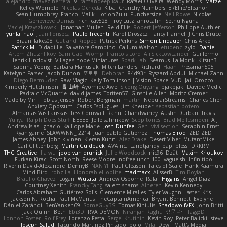
alejandro chavez herrera
V
ramandeep kaur
Rafael Oliveira
Wendy Morris
Matze
Kelley Womble
Nicolas Ocheda
Kiba
Crunchy Numbers
El/Ellie/Eleanor
Sean Humphrey
Franco
Malik
LotionZulu
Punchersize
Neil Rowe
Nicolas
Genevieve Dumas
rich
cav528
Troy Lutz
ahrotahn
Sethu Nguna
Maciej Krzyszkowski
Jonathan Mullen
Reid Ellis
Robert Jefferson
Philippe Authier
yunlai hao
Juan Fonseca
Paulo Trecenti
Karol Droszcz
Fancy Flannel
J Chris Druce
BraanFlakes08
Cut and Ripped
Patrick Perkins
Simon Lindauer
Chris Arko
Patrick M
Didadi Le
Salvatore Gambino
Callum Walton
etudenc
zylo
Daniel
Artem Zhuzhlikov
Sam Gao
Womp
Francois Lord
AirSickLowLander
Guillermo
Henrik Lindqvist
Village's hope Miniatures
Spark Lab
Seamus
La Monk
Kitsun3
Sabrina Yeong
Barbara Hanusiak
Mitch Landers
Richard
Haan
Pressman505
Katelynn Parsec
Jacob Duhon
포로루
Deborah
84d93r
Ryszard Abdul
Michael Zahn
Diego Bermudez
Raw Magic
Kelly Tomlinson | Vision Space
VuD
Jaii Orozco
Kimberly Hutchinson
貴 山崎
Ayomide Awe
Sicong Ouyang
bjakbjak
Davide Medici
Padraic McQuarrie
david james
Toriten57
Ginsnile Allen
Moritz Cremer
Made by Miri
Tobias Jensby
Robert Bergman
martin
NebularStreams
Charles Chen
Anxiety Opossum
Carlos Esplugues
Jim Kneuper
sebastian botero
Almantas Vasiliauskas
Tess Cornwall
Rahul Chandwaney
Austin Durban
Travis
Yuliya
Ralph Does Stuff
EEEEE
Jelle sahmkow
Scopitones
Brad Mellesmoen
A J
Andrew Islas
Ignacio
Kalliope Marie
Josh Dunfee
Gen
viviisection
Seraphin Ernst
Ryan game
SLAWWNN_ 2214
Juan pablo Gutierrez
Thomas Elrod
ZED ZED
James Abney
John kivinen
Kieran Kuhn
Alec Drake
Desert Viber
MutantMike
Carl Glittenberg
Martin Guldbaek
AVAinc.
Lariotjandy
papi bless
DRKRM
THG Creative
lia wu
joop van drunick
Julie Woodcock
nic96
Dzät
Maxim Krioukov
Furkan Kirac
Scott North
Reese Moore
nofreelunch 100
vagueish
Infinitipo
Riverin David-Alexandre
DennyB
NAN YI
Paul Gleason
Tales of Scale
Hank Kaamura
Mind Bird
robzilla
HonorableHoplite
madmacx
AlisserB
Tim Boylan
Braulio Chavez
Logan
Wutata
Andrew Osborne
Rafal
Higgins
Angel Diaz
Courtney Xenith
Francky Tang
salem shams
Alheren
Kevin Kennedy
Carlos Abraham Gutiérrez Solis
Clemente Miralles
Tyler Vaughn
Laster
Kris
Jackson N. Rocha
Paul McManus
TheCaptainAmerica
Bryant Bennett
Evelyne I
Dániel Zarándi
BenYanken69
SomeGuyBS
Tomas Kiniulis
ShadowolfVFX
John Britti
Jack Quinn
Beth
Ebi3D
RVA DEMON
Niranjan Raghu
경문 서
Flagg3D
Lonnon Foster
Rolf Frey
Lorenzo Festa
Sergei Krutihin
Kevin Roy
Peter Balicki
steve
Joseph Salud
Facundo Martinez Pintado
polo
Mila
Dewi
Matt's Media