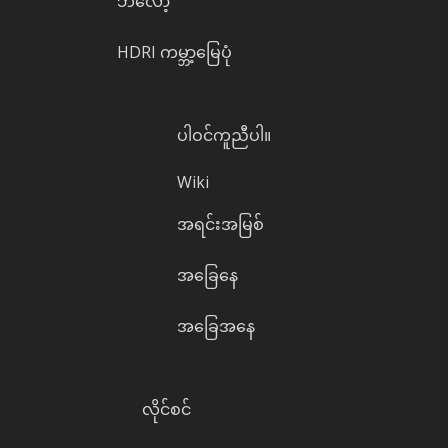
ဘလော့
HDRI ကမ္ဘာ့မြေပုံ
ပါဝင်ကူညီပါ။
Wiki
အရင်းအမြစ်
အခြေနေ
အခြေအနေ
လိုင်စင်