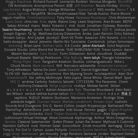
Maggie Raycheva
Richard Funnell
Leonardo Borsten
Vinicius Morgado
BluntBSE
CW Animations
Anonymous Person
鈴葵
Jeff Kraemer
Nicole Findlay
Shirley
Lisa Anders
Angus McAloon
George Willaman
Sparazza D
RKG media
Manu T
S K
Lucas Signoles
NinjARTA
Mohamedmoawad Hilal
Tamás Kuklics
Pierre Moore
seguin matthis
OneGhastlyGhoul
Toby Howe
Nastassia Reutskaya
Chris Wintermyer
Liam Davis
chris reis
Ross
styles
Blaine Gray
Lewis Stephens
Alex Brown
MDTH
Sabaz Ahmad
maru
Make
Yokami c:
mik
Scott
Jonathan Ojibway
Brandon
Swann Fourmanoy
sinsin
Ken Ishikawa
Stanislav
ryan mrazik
峻辰 朱
Joshua Jacobs
Joseph Dignan
Ta Sp
Matthew-Gracey Desravines
Anika
Juan Ramón Ortiz Estévez
Shivam Ganju
Anıl Çaylak
JacobyO
Bình Võ Thiên
bavazov
Elhi Stevens
Alec Keck
halle stoeppler
david
jstevens
Martín Niz Tutoriales
Combrinck
Johan Simonsson
dokiderg
Brian Lane
Nathan Salla
S A Cooke
Jaber Alarbash
Solid Neptune
Donald Stooks
Little Weird Kid Stories
YUKI SHIBUTANI/ YUN
Trevor Larson
Aaron
Maxim Nordentz
Caio Notari
Tomi Ollikainen
Aimé
cloudhed
Duskfall
Samuel Bassale
Mathijs Peerboom
Filip Nyborg
leon labyk
Triangle Interactive
Philip Pryke
Dave
Fangzahn Aviation Studios
colinangusstudio
Mike L.
Chuck Morris
Mark Leonard
Will
francesco sabbatella
Alexander Leinauer
Tony Alfredsson
Salina De Leon
Lucas Cozzoli
Daniel Eijgendaal
Eliézer Ojeda
תמר פלג טל
Kaleo/Dalton
Duzemine
Kim Myeong Soom
nicolaspetton
Alan Stoll
Greenlines78
Kie
Jeffrey McIlmoyle
Felix Lopez
Steve White
Daniel Warf
Syed
혜영 전
andrew Carbery
Federico Salvetti
C1T1Z333N
The Paraverse
Chem
Anthony Delasanta
Minja Lojanica
roddye
Melissa Farrell
Stilian
ꌃ꒒ꀎꋪꋪꌩ ꀘꈤꀤꁅꃅ꓄
Adrien Alexandre
Rab
Thomas Woodward
Alan Bakir
Ian Wilson
venkat rathna kumar talluri
Eric Chan
Steve Girard
n d o n
思涵 王
captkiro
N-JELLY
Kristinn Sturluson
Marianne Andersen
Rodrigo Silva
adelaide begalli
Duncan Hewitt
Mattias Lundstrom
Rowan Gipe
coshichi
Sounds And Dungeons
Eric G
Karen Collins
Joseph Krzywoszyja
Nathanaël Platz
FlameTop
AshenBone
Josh Strawder
Inês Sousa
Fennec
gaggle
Digital Prophet
Vsevolods Gniteckis
Mark
Tristan Voulelis
Walter Weaver
Alex Stephens
Luthonium Virtual Heritage
Илья Снопков
Alphaology
Arthur
Moto Designshop
Sandra
Classical Salamander
Stefan Plösser
Julian Rai Anwor
Mythical X Customs
Harrison Gafford
nost
Hemen Galal
GonzoNole
Zineb mounfik
damageg
George
Tony Li
For Got U
Canun
Juuso Pohjola
Gerardo Quiros Sanchez
Samuel Benning
piggy chop
Nathanaël
jan moudry
Jorge Panduro Santana
Jordan
Raphael Dahan
Muhammad
oominx
Nicola Baribeau
gavin poss
宣臣 紀
Adam Knight