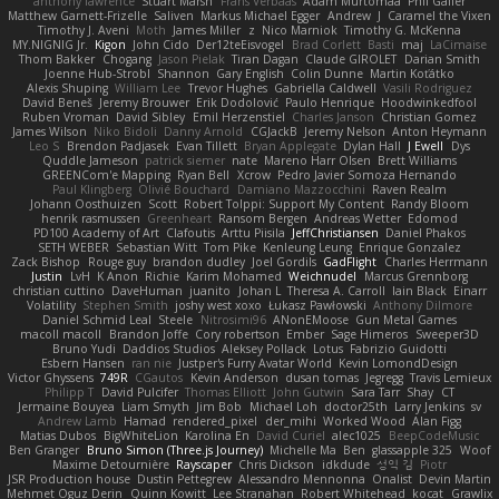
anthony lawrence
Stuart Marsh
Frans Verbaas
Adam Murtomaa
Phil Galler
Matthew Garnett-Frizelle
Saliven
Markus Michael Egger
Andrew
J
Caramel the Vixen
Timothy J. Aveni
Moth
James Miller
z
Nico Marniok
Timothy G. McKenna
MY.NIGNIG Jr.
Kigon
John Cido
Der12teEisvogel
Brad Corlett
Basti
maj
LaCimaise
Thom Bakker
Chogang
Jason Pielak
Tiran Dagan
Claude GIROLET
Darian Smith
Joenne Hub-Strobl
Shannon
Gary English
Colin Dunne
Martin Koťátko
Alexis Shuping
William Lee
Trevor Hughes
Gabriella Caldwell
Vasili Rodriguez
David Beneš
Jeremy Brouwer
Erik Dodolović
Paulo Henrique
Hoodwinkedfool
Ruben Vroman
David Sibley
Emil Herzenstiel
Charles Janson
Christian Gomez
James Wilson
Niko Bidoli
Danny Arnold
CGJackB
Jeremy Nelson
Anton Heymann
Leo S
Brendon Padjasek
Evan Tillett
Bryan Applegate
Dylan Hall
J Ewell
Dys
Quddle Jameson
patrick siemer
nate
Mareno Harr Olsen
Brett Williams
GREENCom'e Mapping
Ryan Bell
Xcrow
Pedro Javier Somoza Hernando
Paul Klingberg
Olivié Bouchard
Damiano Mazzocchini
Raven Realm
Johann Oosthuizen
Scott
Robert Tolppi: Support My Content
Randy Bloom
henrik rasmussen
Greenheart
Ransom Bergen
Andreas Wetter
Edomod
PD100 Academy of Art
Clafoutis
Arttu Piisila
JeffChristiansen
Daniel Phakos
SETH WEBER
Sebastian Witt
Tom Pike
Kenleung Leung
Enrique Gonzalez
Zack Bishop
Rouge guy
brandon dudley
Joel Gordils
GadFlight
Charles Herrmann
Justin
LvH
K Anon
Richie
Karim Mohamed
Weichnudel
Marcus Grennborg
christian cuttino
DaveHuman
juanito
Johan L
Theresa A. Carroll
Iain Black
Einarr
Volatility
Stephen Smith
joshy west xoxo
Łukasz Pawłowski
Anthony Dilmore
Daniel Schmid Leal
Steele
Nitrosimi96
ANonEMoose
Gun Metal Games
macoll macoll
Brandon Joffe
Cory robertson
Ember
Sage Himeros
Sweeper3D
Bruno Yudi
Daddios Studios
Aleksey Pollack
Lotus
Fabrizio Guidotti
Esbern Hansen
ran nie
Justper's Furry Avatar World
Kevin LomondDesign
Victor Ghyssens
749R
CGautos
Kevin Anderson
dusan tomas
Jegregg
Travis Lemieux
Philipp T
David Pulcifer
Thomas Elliott
John Gutwin
Sara Tarr
Shay
CT
Jermaine Bouyea
Liam Smyth
Jim Bob
Michael Loh
doctor25th
Larry Jenkins
sv
Andrew Lamb
Hamad
rendered_pixel
der_mihi
Worked Wood
Alan Figg
Matias Dubos
BigWhiteLion
Karolina En
David Curiel
alec1025
BeepCodeMusic
Ben Granger
Bruno Simon (Three.js Journey)
Michelle Ma
Ben
glassapple 325
Woof
Maxime Detournière
Rayscaper
Chris Dickson
idkdude
성익 김
Piotr
JSR Production house
Dustin Pettegrew
Alessandro Mennonna
Onalist
Devin Martin
Mehmet Oguz Derin
Quinn Kowitt
Lee Stranahan
Robert Whitehead
kocat
Grawlix