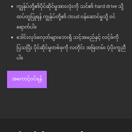
ကျွန်ုပ်တို့၏ပိုင်ဆိုင်မှုအားလုံးကို သင်၏ hard drive သို့
ထပ်တူပြုရန် ကျွန်ုပ်တို့၏ cloud ဝန်ဆောင်မှုသို့ ဝင်
ရောက်ပါ။
ဒေါင်းလုဒ်ခလုတ်များဘေးရှိ သင့်အမည်နှင့် လင့်ခ်ကို
ပြသပြီး ပိုင်ဆိုင်မှုတစ်ခုကို လတိုင်း အမြဲတမ်း ပံ့ပိုးကူညီ
ပါ။
အကောင့်ဝင်ရန်