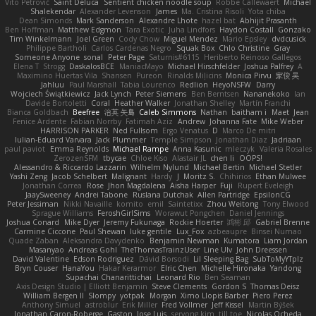
Vito Petrović
Saint Deluca
Sentient chicken noodle soup
Robbe Callewaert
Michael
Shalekendar
Alexander Levenson
James
Ma. Cristina Risoli
Yota chiba
Dean Simonds
Mark Sanderson
Alexandre Lhote
hazel bat
Abhijit Prasanth
Ben Hoffman
Matthew Edgmon
Tara Exotic
Juha Lindfors
Haydon Costall
Gonzako
Tim Winkelmann
Joel Green
Cody Chow
Miguel Mendez
Mario Epsley
dvdcusick
Philippe Bartholi
Carlos Cardenas Negro
Squak Box
Chlo Christine
Gray
Someone Anyone
sonal
Peter Page
Saturnis#6115
Heriberto Reinoso Gallegos
Elena T
Strogg
DaskalosBCE
ManiacMayo
Michael Hirschfelder
Joshua Palfrey
A
Maximino Huertas Vila
Shansen
Pureon
Rinalds Miļicins
Monica Pirvu
家俊 吴
Jahluu
Paul Marshall
Tabia Lourenco
Redlion
HeyoNSFW
Darry
Wojciech Świątkiewicz
Jack Lynch
Peter Siemens
Ben Berntsen
Nananekoko
Ian
Davide Bortoletti
Coral
Heather Walker
Jonathan Shelley
Martín Franchi
Bianca Goldbach
Beefree
治英 矢島
Caleb Simmons
Nathan
baitham i
Maet
Jean
Fenice Ardente
Fabian Norrby
Fatimah Aziz
Andrew
Johanna Fate
Mike Weber
HARRISON PARKER
Ned Fullsom
Ergo Venatus
D
Marco De mitri
Iulian-Eduard Varvara
Jack Plummer
Temple Simpson
Jonathan Diaz
Jadriaan
paul paviot
Emma Reynolds
Michael Rampe
Anna Kasunic
mleczyk
Valeria Rosales
ZerozenSFM
tbycae
Chloe Kiso
Alastair JL
chen li
OOPS!
Alessandro & Riccardo Lazzarin
Wilhelm Nylund
Michael Bertin
Michael Stetler
Yashi Zeng
Jacob Schelbert
Malignant
Hardy
J
Moritz S.
Chihirios
Ethan Mulwee
Jonathan Correa
Rose
Jhon Magdalena
Aisha Harper
Fuji
Rupert Eveleigh
JaaySweeney
Andrei Tabone
Ruslana Dutchak
Allen Partridge
EpsilonCG
Peter Jessiman
Nikki Navaille
komito
emil
Saintetixx
Zhou Weitong
Tony Elwood
Sprague Williams
FeroshGirlSims
Worawut Pongchen
Daniel Jennings
Joshua Conard
Mike Dyer
Jeremy Fukunaga
Rockie Hoerter
鸿彬 邱
Gabriel Brenne
Carmine Ciccone
Paul Shewan
luke gentile
Lux_Fox
azbeaupre
Binsei Numao
Quade Zaban
Aleksandra Davydenko
Benjamin Newman
Kumatora
Liam Jordan
Masanyao
Andreas Gohl
TheThomasTrainzUser
Line Ulv
John Dreessen
David Valentine
Edson Rodriguez
Dávid Borsodi
Lil Sleeping Bag
SubToMyYTplz
Bryn Couser
HanaYou
Hakar Kerarmor
Elric Chen
Michelle Hironaka
Yandong
Supachai Chanarittichai
Leonard Rio
Ben Seaman
Axis Design Studio | Elliott Benjamin
Steve Clements
Gordon S
Thomas Deisz
William Bergen II
Slompy
yotpak
Morgan
Ximo Llopis Barber
Piero Perez
Anthony Simuel
astroblur
Erik Miller
Fred Vollmer
Jeff Kissel
Martin Býšek
Jonathan Caron-Roberge
Gaston
Jose Luis
seryong kim
till toe
Nicolas Ocheda