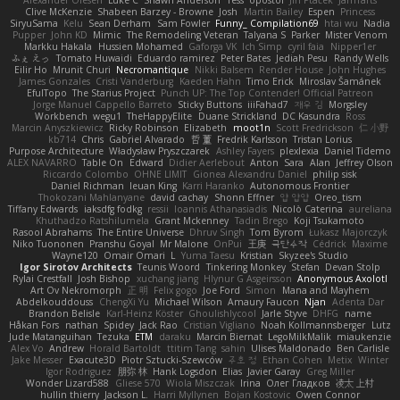
Alexander Olesen
Luke C
Shawn Anderson
Tess
opostol
Jiří Ptáček
JamTarts
Clive McKenzie
Shabeen Barzey - Browne
Josh
Martin Bailey
Espen
Princess
SiryuSama
Kelu
Sean Derham
Sam Fowler
Funny_ Compilation69
htai wu
Nadia
Pupper
John KD
Mimic
The Remodeling Veteran
Talyana S
Parker
Mister Venom
Markku Hakala
Hussien Mohamed
Gaforga VK
Ich Simp
cyril faia
Nipper1er
ふぇ えっ
Tomato Huwaidi
Eduardo ramirez
Peter Bates
Jediah Pesu
Randy Wells
Eilir Ho
Mrunit Churi
Necromantique
Nikki Balsem
Render House
John Hughes
James Gonzales
Cristi Vanderburg
Kaeden Hahn
Timo Erick
Miroslav Šamánek
EfulTopo
The Starius Project
Punch UP: The Top Contender! Official Patreon
Jorge Manuel Cappello Barreto
Sticky Buttons
iiiFahad7
재우 김
Morgsley
Workbench
wegu1
TheHappyElite
Duane Strickland
DC Kasundra
Ross
Marcin Anyszkiewicz
Ricky Robinson
Elizabeth
moot1n
Scott Fredrickson
仁 小野
kb714
Chris
Gabriel Alvarado
哲 董
Fredrik Karlsson
Tristan Lorius
Purpose Architecture
Władysław Pryszczarek
Ashley Fayers
plexlexia
Daniel Tidemo
ALEX NAVARRO
Table On
Edward
Didier Aerlebout
Anton
Sara
Alan
Jeffrey Olson
Riccardo Colombo
OHNE LIMIT
Gionea Alexandru Daniel
philip sisk
Daniel Richman
Ieuan King
Karri Haranko
Autonomous Frontier
Thokozani Mahlanyane
david cachay
Shonn Effner
얍 얍얍
Oreo_tism
Tiffany Edwards
iaksdfg fodkg
ressii
Ioannis Athanasiadis
Nicolò Caterina
aureliana
Khuthadzo Ratshilumela
Grant Mckenney
Tadin Brego
Koji Tsukamoto
Rasool Abrahams
The Entire Universe
Dhruv Singh
Tom Byrom
Łukasz Majorczyk
Niko Tuononen
Pranshu Goyal
Mr Malone
OnPui
王庚
극단수작
Cédrick
Maxime
Wayne120
Omair Omari
L
Yuma Taesu
Kristian
Skyzee's Studio
Igor Sirotov Architects
Teunis Woord
Tinkering Monkey
Stefan
Devan Stolp
Rylai Crestfall
Josh Bishop
xuchang jiang
Hlynur G Asgeirsson
Anonymous Axolotl
Art Ov Nekromorph
正 明
Felix gogo
Joe Ford
Simon
Mana and Mayhem
Abdelkouddouss
ChengXi Yu
Michael Wilson
Amaury Faucon
Njan
Adenta Dar
Brandon Belisle
Karl-Heinz Köster
Ghoulishlycool
Jarle Styve
DHFG
name
Håkan Fors
nathan
Spidey
Jack Rao
Cristian Vigliano
Noah Kollmannsberger
Lutz
Jude Matanguihan
Tezuka
ETM
daraku
Marcin Biernat
LegoMilkMalik
miaukenzie
Alex Vo
Andrew
Horald Bartoldt
ttitim Tang
sahin
Ulises Maldonado
Ben Carlisle
Jake Messer
Exacute3D
Piotr Sztucki-Szewców
주호 정
Ethan Cohen
Metix
Winter
Igor Rodriguez
朋弥 林
Hank Logsdon
Elias
Javier Garay
Greg Miller
Wonder Lizard588
Gliese 570
Wiola Miszczak
Irina
Олег Гладков
凌太 上村
hullin thierry
Jackson L.
Harri Myllynen
Bojan Kostovic
Owen Connor