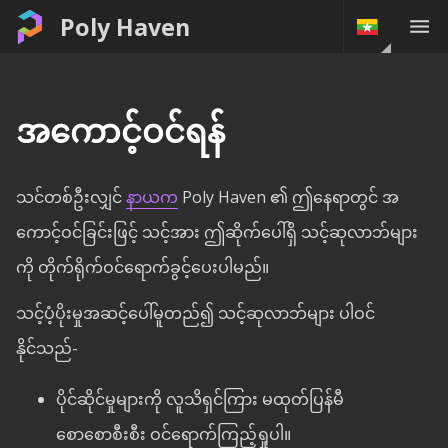
Poly Haven
အကောင့်ဝင်ရန်
သင်တစ်ဦးလျှင်
နာယက
Poly Haven ၏ ဤနေရာတွင် အ
ကောင့်ဝင်ခြင်းဖြင့် သင့်အား ဤဆိုက်ပေါ်ရှိ သင့်ဆုလာဘ်များ
ကို တိုက်ရိုက်ဝင်ရောက်ခွင့်ပေးပါမည်။
သင့်ပံ့ပိုးမှုအဆင့်ပေါ်မူတည်၍ သင့်ဆုလာဘ်များ ပါဝင်
နိုင်သည်-
ပိုင်ဆိုင်မှုများကို လူသိရှင်ကြား မထုတ်ပြန်မီ
စောစောစီးစီး ဝင်ရောက်ကြည့်ရှုပါ။