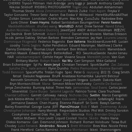
CHERRII
Tryvon Pittman
Heli Aldridge
jerry biggs jr
JakkeN
Anthony Castillo
Nikolai Strelioff
RYDBRG PHOTOGRAPHY
Yogev Levy
Abdullah Alshammari
Thomas Steele
Alicia Zimmermann
Patrick Zulke
Fran Aspen
Freyka V
Taylor Gonzalez
Trevor Seitz
Aaron
Eva Eoska V
Williscool
Here4StuffAndAllThat
Zoltán Simon
Londolan
Cedric Wurm
Max King
CucuZulu
Radosław Bela
Loris Olivier
Erwin Heyms
Rafael Santisteban Baumgartner
Fenrir Fawkes
MaddieMooMoon
shuhao wang
WorldBLD
Artet
Drew Tanner
Navid Eshaq
Aubin Nicoleau
Blandine Ducrocq
JewelEyed
ANDY
Anton Friedman
時里ZYC
Joe Stadnik
Brett Schmidt
Adam Derenne
Daniel Vera Morales
Mattias Eriksson
le-cds
Jamie Oakley
Shihan Barbee
Brenden Cameron
Jay Hart
Lourens Lessing
Dominique Fitzgerald
Federico Bagarolo
Eon Valterra
NeckbeardLover445
Lucian
cooshy
Toms Seglins
Fuller Pendleton
Eduard Marsinyac
Matthew J Clarke
Danny Dimbleby
Thomas Lloyd
clenhart
Ben Wilson
minkis kim
Manenblack
Martten Maasik
Edward Maxym
BetterAsBad _
RO
SwunkusSwede
hauke lienau
HAR
valsekamerplant
Cemile Høyer
Viviane Souza
Meredith Jones
Van Gun
Brittany Martin
Robyn Roach
Kai Wu
Carr Simpson
Mike Galland
Brian Eichenberger
Syl Pu
Kevin Jeryd
Christian Tennant
SporkSkaffel
Zac Zabawa
Junzhe Zhu
nate arnold
Flynn Duniho
Pietro Piemontese
Ronnie Barnett
Todd Bennion
SpacePuffle
Tristan Fogle
Spec
Peter G
rayryeng
鸝瑩 魏
Craig Smith
fatcat
Daisuke Nagasawa
Bruf4
Anastasia Komaritska
Laurent Belcour
Kenneth Simmons
Amir Mansour
Joaquim Vergara
Lizbeth
Dakota Klatt
Bryn Morrison-Elliott
Mana
Simeon Milkov Velchevsky
Camille De Bastiani
Jenya Zenchenko
Burning Astral
Three Hats
Jamonidas
Soul Evans
Carlos Javier
Silverelitist
Dane Bucao
Salomé Lagarde
Patricio Torres
Clara Truchsess
Chantal LeBlanc
Garrett Calloway
nøixzy
Nicholas Day
Svetlin
Marco Evangelisti
Jack Kibble-White
MTU1500
Jordan Krakowski
Juuso Sipilä
SofaKing42
Frank
Jermaine Dawson
Chen Huang
Étienne Pikatoff
Sri Sonti
Bassy's Games
Bailey Rosenthal
George Luna
JEFF
Plane2House
Bob F
Matt
Zoemoney
Azula
Christopher Johansen
Harry Merrett
Respectable Studios
Phil Wilt
Dmitry Sorokin
Cookymine
Daniel Dias
Pixi_lab
MD1
Veronica
Rory
Brendan Droppo
Kelton McEwen
Rico Levitt
Liquid Cooled
Nadia
Skedo
Pedro Viana
Oleksii Komarov
Can
Desmond Johnson
Richard
Roman Volobuev
Teraa Bull
Chodey
Luke Fenwick
Xindrrobo
Noura S
Brett Wheeler
Bees Wax
Nicole Pérez
Frank Hereford
Carlos Ramírez
Arianna Montanari
Ikkeii
Shannonigans