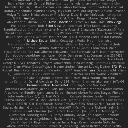
Jeshire Kiten Katt
Samuel Bidne
Lisa
toomanydans
Jack saksik
Arianna Mex
Brooklen Ashleigh
Oliver Cretton
kiki
Patrick Balthrop
Simon Probert
micheal
Mortal Void Studios
Mathias Kirkeby
Jay Court
Bart Paul Dujardin
Anilene Gassner
Holger Tollbäck
Nikita Lebedev
Filip Morys
Doxy
Michel Kinfoussia
lewdgazer
川頁 可可
First Last
Bob Anderson
Ofek Chen
Keegan Moore
David French
Alex Pehotin
Michael R
Sai
Maya Enderland
Sxcret
WILLIAM HTAY
Misa Vlogs
Philipp Lehmann
bob
Elliot Sloss
William Peart
Effex Talon
Lukatonny
NautiluStudios
Chanakya
Jay Lane
Nicolas Fossard
Владислав Жуковський
Raje
Daviid Enzo
Carl-Simon Sahlin
Toby Watson
אלמוג
Andrei Barsan
Dylan Scruggs
Trul Trulsen
Maria Diavolova
Ian Brennan
なのは
Vincent Gates
Jakub Hasanov
Ivan R
Michael Keutel
Ishika
Coast Light Media
Hiromi Uematsu
Marco Scala Bertolin
Antonio
NocturnalKestrel
Markus Trappe
Tyler Nichols
penguin
Chris
D3 Anima
Matthew Schultz
Ali Jaafar
Cameron A Miele
Илья Несенюк
Reperak
alberto echavarria
Rod Barksdale
M M
Martin Kempster
Somebodyoncetoldme
Josh Laxen
Oliver Danielsen
Alex Duncan
silas 2534455
Carro1001
Thomas Anderson
Daniel Wilson
RAfort
Owen Maynard
Nico Cloud
George M. Dyck
Thbatcos
Dmytro Volovnenko
Stina Walberg
Cosmas A Demetriou
ענבר פז
Clem White
DeboxMojave
Meene Lindner
Vincent Ludwig Kiefner
BF2 _Pilot
Robert
Brian Racer
Ian Watts
JGWentworth877
Gan3e46
Jean
Dazzworks3d
Kilian
D. J.
Ahmed.ashii092112 ahmed092112
E. Belliveau
wesleyCrowbar
Vibralizer
Dominic Blake
Goglomo
takoslvt
Renn Exev
Musa muturi
Ducksink
Joshua Kendrick
Daniel Arendzen
Bang1324
Nekom Glew
Amako Izumi
jeffox09
Caro
Brennan Rafters
NewbieDot
iz o
Kay-S
Zee MacDonald
Antonio Gasca-Alvarez
Jacob Dillon
Joe Chabot
morgan monroe
Nader Hassan
Alex Navarre
BlindPenguin
James Barber
Ernesto Alonso Paredes Burgos
Pheldra
John Anders Stav
현진 김
Neil McG
buhii
Capsule Studios
Jayden !
Enrique
Sascha Huncke
Elīza M.
Melli
arbiter1209
Hyprotix
Harry Conquest
Chris Reeves
Jessica
DESTER
Kiki
Jake Ruesch
Steve CHAUDANSON
Bhukya Hari Prasad Naik
Slaytex Marshall
Gromit
Dan Pachter
dork667
Infant Terrible
Richard
Jaelin Smith
mattyrails
Carl Schwerin
Joeri Lefévre
Mike
Sol
J&G
Jon
Eric Manongdo
Oliver Frost
DancingDeadGuy
Barry Connolly
Aeval
Jon
Captain Coconuts
Jacob Schealler
ari-goldman
Nathan Johnson
Tyler Herbert
Puppeteerist
Tyler Phillips
J.P. Raymond
hayden harry
NightRaven
Eduardo Gottschald
Abeni Campos
cameronfr
Dominick
Joe Young
Sascha Becker
Joshua Scelfo