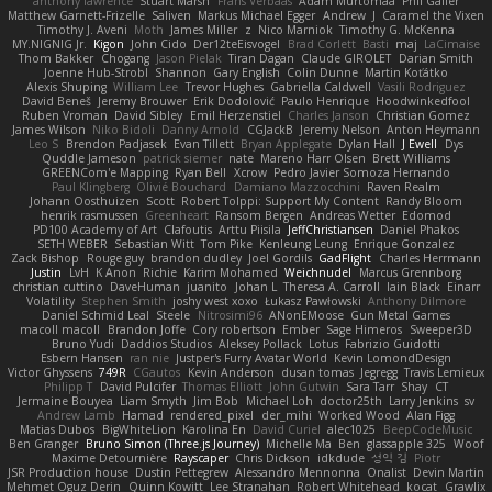
anthony lawrence
Stuart Marsh
Frans Verbaas
Adam Murtomaa
Phil Galler
Matthew Garnett-Frizelle
Saliven
Markus Michael Egger
Andrew
J
Caramel the Vixen
Timothy J. Aveni
Moth
James Miller
z
Nico Marniok
Timothy G. McKenna
MY.NIGNIG Jr.
Kigon
John Cido
Der12teEisvogel
Brad Corlett
Basti
maj
LaCimaise
Thom Bakker
Chogang
Jason Pielak
Tiran Dagan
Claude GIROLET
Darian Smith
Joenne Hub-Strobl
Shannon
Gary English
Colin Dunne
Martin Koťátko
Alexis Shuping
William Lee
Trevor Hughes
Gabriella Caldwell
Vasili Rodriguez
David Beneš
Jeremy Brouwer
Erik Dodolović
Paulo Henrique
Hoodwinkedfool
Ruben Vroman
David Sibley
Emil Herzenstiel
Charles Janson
Christian Gomez
James Wilson
Niko Bidoli
Danny Arnold
CGJackB
Jeremy Nelson
Anton Heymann
Leo S
Brendon Padjasek
Evan Tillett
Bryan Applegate
Dylan Hall
J Ewell
Dys
Quddle Jameson
patrick siemer
nate
Mareno Harr Olsen
Brett Williams
GREENCom'e Mapping
Ryan Bell
Xcrow
Pedro Javier Somoza Hernando
Paul Klingberg
Olivié Bouchard
Damiano Mazzocchini
Raven Realm
Johann Oosthuizen
Scott
Robert Tolppi: Support My Content
Randy Bloom
henrik rasmussen
Greenheart
Ransom Bergen
Andreas Wetter
Edomod
PD100 Academy of Art
Clafoutis
Arttu Piisila
JeffChristiansen
Daniel Phakos
SETH WEBER
Sebastian Witt
Tom Pike
Kenleung Leung
Enrique Gonzalez
Zack Bishop
Rouge guy
brandon dudley
Joel Gordils
GadFlight
Charles Herrmann
Justin
LvH
K Anon
Richie
Karim Mohamed
Weichnudel
Marcus Grennborg
christian cuttino
DaveHuman
juanito
Johan L
Theresa A. Carroll
Iain Black
Einarr
Volatility
Stephen Smith
joshy west xoxo
Łukasz Pawłowski
Anthony Dilmore
Daniel Schmid Leal
Steele
Nitrosimi96
ANonEMoose
Gun Metal Games
macoll macoll
Brandon Joffe
Cory robertson
Ember
Sage Himeros
Sweeper3D
Bruno Yudi
Daddios Studios
Aleksey Pollack
Lotus
Fabrizio Guidotti
Esbern Hansen
ran nie
Justper's Furry Avatar World
Kevin LomondDesign
Victor Ghyssens
749R
CGautos
Kevin Anderson
dusan tomas
Jegregg
Travis Lemieux
Philipp T
David Pulcifer
Thomas Elliott
John Gutwin
Sara Tarr
Shay
CT
Jermaine Bouyea
Liam Smyth
Jim Bob
Michael Loh
doctor25th
Larry Jenkins
sv
Andrew Lamb
Hamad
rendered_pixel
der_mihi
Worked Wood
Alan Figg
Matias Dubos
BigWhiteLion
Karolina En
David Curiel
alec1025
BeepCodeMusic
Ben Granger
Bruno Simon (Three.js Journey)
Michelle Ma
Ben
glassapple 325
Woof
Maxime Detournière
Rayscaper
Chris Dickson
idkdude
성익 김
Piotr
JSR Production house
Dustin Pettegrew
Alessandro Mennonna
Onalist
Devin Martin
Mehmet Oguz Derin
Quinn Kowitt
Lee Stranahan
Robert Whitehead
kocat
Grawlix