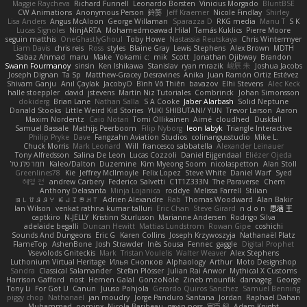
Maggie Raycheva
Richard Funnell
Leonardo Borsten
Vinicius Morgado
BluntBSE
CW Animations
Anonymous Person
鈴葵
Jeff Kraemer
Nicole Findlay
Shirley
Lisa Anders
Angus McAloon
George Willaman
Sparazza D
RKG media
Manu T
S K
Lucas Signoles
NinjARTA
Mohamedmoawad Hilal
Tamás Kuklics
Pierre Moore
seguin matthis
OneGhastlyGhoul
Toby Howe
Nastassia Reutskaya
Chris Wintermyer
Liam Davis
chris reis
Ross
styles
Blaine Gray
Lewis Stephens
Alex Brown
MDTH
Sabaz Ahmad
maru
Make
Yokami c:
mik
Scott
Jonathan Ojibway
Brandon
Swann Fourmanoy
sinsin
Ken Ishikawa
Stanislav
ryan mrazik
峻辰 朱
Joshua Jacobs
Joseph Dignan
Ta Sp
Matthew-Gracey Desravines
Anika
Juan Ramón Ortiz Estévez
Shivam Ganju
Anıl Çaylak
JacobyO
Bình Võ Thiên
bavazov
Elhi Stevens
Alec Keck
halle stoeppler
david
jstevens
Martín Niz Tutoriales
Combrinck
Johan Simonsson
dokiderg
Brian Lane
Nathan Salla
S A Cooke
Jaber Alarbash
Solid Neptune
Donald Stooks
Little Weird Kid Stories
YUKI SHIBUTANI/ YUN
Trevor Larson
Aaron
Maxim Nordentz
Caio Notari
Tomi Ollikainen
Aimé
cloudhed
Duskfall
Samuel Bassale
Mathijs Peerboom
Filip Nyborg
leon labyk
Triangle Interactive
Philip Pryke
Dave
Fangzahn Aviation Studios
colinangusstudio
Mike L.
Chuck Morris
Mark Leonard
Will
francesco sabbatella
Alexander Leinauer
Tony Alfredsson
Salina De Leon
Lucas Cozzoli
Daniel Eijgendaal
Eliézer Ojeda
תמר פלג טל
Kaleo/Dalton
Duzemine
Kim Myeong Soom
nicolaspetton
Alan Stoll
Greenlines78
Kie
Jeffrey McIlmoyle
Felix Lopez
Steve White
Daniel Warf
Syed
혜영 전
andrew Carbery
Federico Salvetti
C1T1Z333N
The Paraverse
Chem
Anthony Delasanta
Minja Lojanica
roddye
Melissa Farrell
Stilian
ꌃ꒒ꀎꋪꋪꌩ ꀘꈤꀤꁅꃅ꓄
Adrien Alexandre
Rab
Thomas Woodward
Alan Bakir
Ian Wilson
venkat rathna kumar talluri
Eric Chan
Steve Girard
n d o n
思涵 王
captkiro
N-JELLY
Kristinn Sturluson
Marianne Andersen
Rodrigo Silva
adelaide begalli
Duncan Hewitt
Mattias Lundstrom
Rowan Gipe
coshichi
Sounds And Dungeons
Eric G
Karen Collins
Joseph Krzywoszyja
Nathanaël Platz
FlameTop
AshenBone
Josh Strawder
Inês Sousa
Fennec
gaggle
Digital Prophet
Vsevolods Gniteckis
Mark
Tristan Voulelis
Walter Weaver
Alex Stephens
Luthonium Virtual Heritage
Илья Снопков
Alphaology
Arthur
Moto Designshop
Sandra
Classical Salamander
Stefan Plösser
Julian Rai Anwor
Mythical X Customs
Harrison Gafford
nost
Hemen Galal
GonzoNole
Zineb mounfik
damageg
George
Tony Li
For Got U
Canun
Juuso Pohjola
Gerardo Quiros Sanchez
Samuel Benning
piggy chop
Nathanaël
jan moudry
Jorge Panduro Santana
Jordan
Raphael Dahan
Muhammad
oominx
Nicola Baribeau
gavin poss
宣臣 紀
Adam Knight