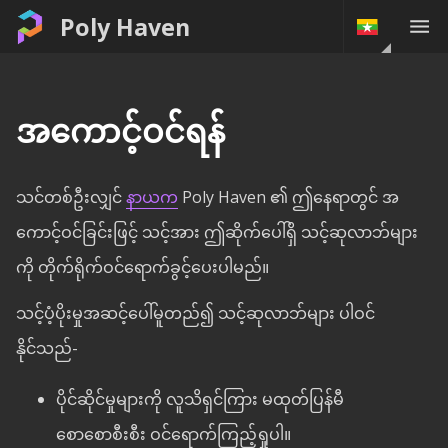
Poly Haven
အကောင့်ဝင်ရန်
သင်တစ်ဦးလျှင်
နာယက
Poly Haven ၏ ဤနေရာတွင် အ
ကောင့်ဝင်ခြင်းဖြင့် သင့်အား ဤဆိုက်ပေါ်ရှိ သင့်ဆုလာဘ်များ
ကို တိုက်ရိုက်ဝင်ရောက်ခွင့်ပေးပါမည်။
သင့်ပံ့ပိုးမှုအဆင့်ပေါ်မူတည်၍ သင့်ဆုလာဘ်များ ပါဝင်
နိုင်သည်-
ပိုင်ဆိုင်မှုများကို လူသိရှင်ကြား မထုတ်ပြန်မီ
စောစောစီးစီး ဝင်ရောက်ကြည့်ရှုပါ။