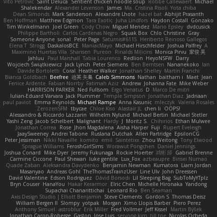
Vito Petrović
Saint Deluca
Sentient chicken noodle soup
Robbe Callewaert
Michael
Shalekendar
Alexander Levenson
James
Ma. Cristina Risoli
Yota chiba
Dean Simonds
Mark Sanderson
Alexandre Lhote
hazel bat
Abhijit Prasanth
Ben Hoffman
Matthew Edgmon
Tara Exotic
Juha Lindfors
Haydon Costall
Gonzako
Tim Winkelmann
Joel Green
Cody Chow
Miguel Mendez
Mario Epsley
dvdcusick
Philippe Bartholi
Carlos Cardenas Negro
Squak Box
Chlo Christine
Gray
Someone Anyone
sonal
Peter Page
Saturnis#6115
Heriberto Reinoso Gallegos
Elena T
Strogg
DaskalosBCE
ManiacMayo
Michael Hirschfelder
Joshua Palfrey
A
Maximino Huertas Vila
Shansen
Pureon
Rinalds Miļicins
Monica Pirvu
家俊 吴
Jahluu
Paul Marshall
Tabia Lourenco
Redlion
HeyoNSFW
Darry
Wojciech Świątkiewicz
Jack Lynch
Peter Siemens
Ben Berntsen
Nananekoko
Ian
Davide Bortoletti
Coral
Heather Walker
Jonathan Shelley
Martín Franchi
Bianca Goldbach
Beefree
治英 矢島
Caleb Simmons
Nathan
baitham i
Maet
Jean
Fenice Ardente
Fabian Norrby
Fatimah Aziz
Andrew
Johanna Fate
Mike Weber
HARRISON PARKER
Ned Fullsom
Ergo Venatus
D
Marco De mitri
Iulian-Eduard Varvara
Jack Plummer
Temple Simpson
Jonathan Diaz
Jadriaan
paul paviot
Emma Reynolds
Michael Rampe
Anna Kasunic
mleczyk
Valeria Rosales
ZerozenSFM
tbycae
Chloe Kiso
Alastair JL
chen li
OOPS!
Alessandro & Riccardo Lazzarin
Wilhelm Nylund
Michael Bertin
Michael Stetler
Yashi Zeng
Jacob Schelbert
Malignant
Hardy
J
Moritz S.
Chihirios
Ethan Mulwee
Jonathan Correa
Rose
Jhon Magdalena
Aisha Harper
Fuji
Rupert Eveleigh
JaaySweeney
Andrei Tabone
Ruslana Dutchak
Allen Partridge
EpsilonCG
Peter Jessiman
Nikki Navaille
komito
emil
Saintetixx
Zhou Weitong
Tony Elwood
Sprague Williams
FeroshGirlSims
Worawut Pongchen
Daniel Jennings
Joshua Conard
Mike Dyer
Jeremy Fukunaga
Rockie Hoerter
鸿彬 邱
Gabriel Brenne
Carmine Ciccone
Paul Shewan
luke gentile
Lux_Fox
azbeaupre
Binsei Numao
Quade Zaban
Aleksandra Davydenko
Benjamin Newman
Kumatora
Liam Jordan
Masanyao
Andreas Gohl
TheThomasTrainzUser
Line Ulv
John Dreessen
David Valentine
Edson Rodriguez
Dávid Borsodi
Lil Sleeping Bag
SubToMyYTplz
Bryn Couser
HanaYou
Hakar Kerarmor
Elric Chen
Michelle Hironaka
Yandong
Supachai Chanarittichai
Leonard Rio
Ben Seaman
Axis Design Studio | Elliott Benjamin
Steve Clements
Gordon S
Thomas Deisz
William Bergen II
Slompy
yotpak
Morgan
Ximo Llopis Barber
Piero Perez
Anthony Simuel
astroblur
Erik Miller
Fred Vollmer
Jeff Kissel
Martin Býšek
Jonathan Caron-Roberge
Gaston
Jose Luis
seryong kim
till toe
Nicolas Ocheda