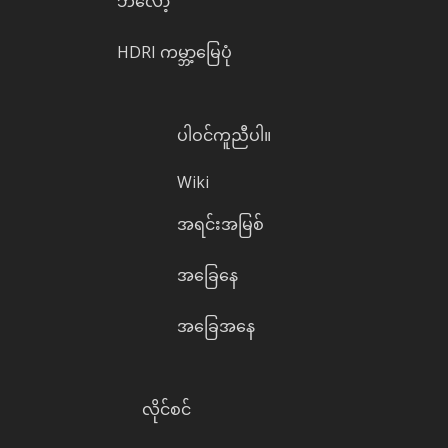
ဘလော့
HDRI ကမ္ဘာ့မြေပုံ
ပါဝင်ကူညီပါ။
Wiki
အရင်းအမြစ်
အခြေနေ
အခြေအနေ
လိုင်စင်