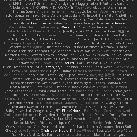
CHERRII
Tryvon Pittman
Heli Aldridge
jerry biggs jr
JakkeN
Anthony Castillo
Nikolai Strelioff
RYDBRG PHOTOGRAPHY
Yogev Levy
Abdullah Alshammari
Thomas Steele
Alicia Zimmermann
Patrick Zulke
Fran Aspen
Freyka V
Taylor Gonzalez
Trevor Seitz
Aaron
Eva Eoska V
Williscool
Here4StuffAndAllThat
Zoltán Simon
Londolan
Cedric Wurm
Max King
CucuZulu
Radosław Bela
Loris Olivier
Erwin Heyms
Rafael Santisteban Baumgartner
Fenrir Fawkes
MaddieMooMoon
shuhao wang
WorldBLD
Artet
Drew Tanner
Navid Eshaq
Aubin Nicoleau
Blandine Ducrocq
JewelEyed
ANDY
Anton Friedman
時里ZYC
Joe Stadnik
Brett Schmidt
Adam Derenne
Daniel Vera Morales
Mattias Eriksson
le-cds
Jamie Oakley
Shihan Barbee
Brenden Cameron
Jay Hart
Lourens Lessing
Dominique Fitzgerald
Federico Bagarolo
Eon Valterra
NeckbeardLover445
Lucian
cooshy
Toms Seglins
Fuller Pendleton
Eduard Marsinyac
Matthew J Clarke
Danny Dimbleby
Thomas Lloyd
clenhart
Ben Wilson
minkis kim
Manenblack
Martten Maasik
Edward Maxym
BetterAsBad _
RO
SwunkusSwede
hauke lienau
HAR
valsekamerplant
Cemile Høyer
Viviane Souza
Meredith Jones
Van Gun
Brittany Martin
Robyn Roach
Kai Wu
Carr Simpson
Mike Galland
Brian Eichenberger
Syl Pu
Kevin Jeryd
Christian Tennant
SporkSkaffel
Zac Zabawa
Junzhe Zhu
nate arnold
Flynn Duniho
Pietro Piemontese
Ronnie Barnett
Todd Bennion
SpacePuffle
Tristan Fogle
Spec
Peter G
rayryeng
鸝瑩 魏
Craig Smith
fatcat
Daisuke Nagasawa
Bruf4
Anastasia Komaritska
Laurent Belcour
Kenneth Simmons
Amir Mansour
Joaquim Vergara
Lizbeth
Dakota Klatt
Bryn Morrison-Elliott
Mana
Simeon Milkov Velchevsky
Camille De Bastiani
Jenya Zenchenko
Burning Astral
Three Hats
Jamonidas
Soul Evans
Carlos Javier
Silverelitist
Dane Bucao
Salomé Lagarde
Patricio Torres
Clara Truchsess
Chantal LeBlanc
Garrett Calloway
nøixzy
Nicholas Day
Svetlin
Marco Evangelisti
Jack Kibble-White
MTU1500
Jordan Krakowski
Juuso Sipilä
SofaKing42
Frank
Jermaine Dawson
Chen Huang
Étienne Pikatoff
Sri Sonti
Bassy's Games
Bailey Rosenthal
George Luna
JEFF
Plane2House
Bob F
Matt
Zoemoney
Azula
Christopher Johansen
Harry Merrett
Respectable Studios
Phil Wilt
Dmitry Sorokin
Cookymine
Daniel Dias
Pixi_lab
MD1
Veronica
Rory
Brendan Droppo
Kelton McEwen
Rico Levitt
Liquid Cooled
Nadia
Skedo
Pedro Viana
Oleksii Komarov
Can
Desmond Johnson
Richard
Roman Volobuev
Teraa Bull
Chodey
Luke Fenwick
Xindrrobo
Noura S
Brett Wheeler
Bees Wax
Nicole Pérez
Frank Hereford
Carlos Ramírez
Arianna Montanari
Ikkeii
Shannonigans