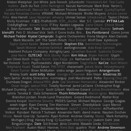
Kristen Westphal
Jon White
Jack Fenech
Jotunkottr
Hexdrake's Art
Ted Curtis
nullinc
Zach du Toit
John Partington
Kazuki Kamimura
Mark Boss
Yaron L.
Lukas Kalbertodt
Marcos Vaz
Sébastien Tricoire
Masanori Tottori
QuirkyTopHat
ReJ aka Renaldas Zioma
VFRAME
Michael Whiteside
Wolfer Moyens
Arturo Leone
Pete
Alex Harvill
Lauri Kananen
wheany
Unreal Sensei
tchaikovsky2
Taylor J Peters
Molly Footman
大重生-TheRebirth
RSH__studio
Mat
S C
Cailrdar
PYTHA Lab
OddlyBigBear
binotti lucia
IT Roy
Karabo Legwaila
Zane Olson
Chord Shore
A. Stan Konowitz
Talii
Bruce Matthews
Aria
3dfan
Xatonym
Barney
Sethesh
blendFX
Petr O
Michael Vick
Seth // Gone Indie, Bro...
Eric Pontbriand
Glenn Jones
Michael Tedder
Krystal Camprubi
Eugene Ovcharenko
Fiona Margrie
Alan Daniels
Mark Mazaitis
Jeff
The Sarah Hirsch
Paul Dolzall
Wolf Daw
kyleboze
Taylor Galen Kadee
Steven Ekholm
Stephen Ellis
Aximmetry Technologies
Sarah Wiener
Andrew Faithfull
wellingtoncrab
Ada Rose Cannon
Resilient Picture Company
Almighty Laxz
Jonathan Brandt
Szabolcs Dombi
Jose Nario
ELITECAD
Nick Storey
Ryan
Kim Vitkus
Bryan Halcott
Glyph
Jan Oliver Koch
Reggie Storm
Dan Repp
pk
Nathaniel E Bell
Benita Winckler
Kai Honeck
Íkara
Psychosadistic
Algot Nordström
Trag1cHaze
KaiCee
Kurt Wilson
Stéphane Huart
Todd Eaton
P4C1F15T
charamath
Jakob Stolz
YeGrayHound
Kevin Turner
Brian McMullen
oleko senga
Jason Ferguson
Arrangemonk
Wesley Scafe
scott bilby
Victor
George e Chianese
Ben Visser
Albatross 3D
Sam Sartor
Andrej Striezenec
normalguy
Josh Macdonald
Pafka
Byeong Chul JIN
Dumbass Dragon
Alkaza1996
jAde
Lea Seidman Hernandez
Alexander Becker
Oscar Vargas
sastun1962
Totally Normal
Jared LeClaire
Christopher Bogs
Michael Dunkley
Alex Hyner
Scott Gilbert
Matthew Gerard
Julius Brockelmann
Alex
sotiris
Teneka B.
Dale Schwiesow
Thom Rittenhouse
Marcin Ignac
Martinotti
Brandon Jordan
Frode Lund Tharaldsen
Gerard Redmond
Walter Rice
Dennis Korpel
Matthew Stevens
PIXDES Games
Michael Mayeux
George Giagias
arash tirgari
Ryan Dening
Tim Warnock
Steven
Deadlyblack
Lupo Marcio
creative mart
M Tera
Sebastian Karlsson
Iaian7 / John Einselen
AsTheRainFell
Volkor
Rijndael
Patrick T Sullivan
Alexander Rath
david mares
Nayden Dochev
Moira
Never Give Up
Sunamii
Ryan Rohrer
Andrew Oakley
Maraz
Mark Kohalmy
Michigan J Frog
Harvey Fong
CJ Guzman
Beefyblimps
Joakim Dahl
Jose
BingusGringus
Dale
Sid Brown
Jānis Circenis
Masashi Ueda
Bill Kinnon
Max Topham
Austin Walzl
Hannes
Rens Bais
qualtro
Piotr
Andrew Stevenson