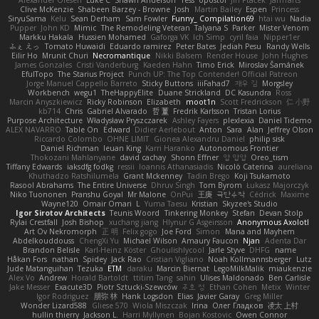
Alexander Olesen
Luke C
Shawn Anderson
Tess
opostol
Jiří Ptáček
JamTarts
Clive McKenzie
Shabeen Barzey - Browne
Josh
Martin Bailey
Espen
Princess
SiryuSama
Kelu
Sean Derham
Sam Fowler
Funny_ Compilation69
htai wu
Nadia
Pupper
John KD
Mimic
The Remodeling Veteran
Talyana S
Parker
Mister Venom
Markku Hakala
Hussien Mohamed
Gaforga VK
Ich Simp
cyril faia
Nipper1er
ふぇ えっ
Tomato Huwaidi
Eduardo ramirez
Peter Bates
Jediah Pesu
Randy Wells
Eilir Ho
Mrunit Churi
Necromantique
Nikki Balsem
Render House
John Hughes
James Gonzales
Cristi Vanderburg
Kaeden Hahn
Timo Erick
Miroslav Šamánek
EfulTopo
The Starius Project
Punch UP: The Top Contender! Official Patreon
Jorge Manuel Cappello Barreto
Sticky Buttons
iiiFahad7
재우 김
Morgsley
Workbench
wegu1
TheHappyElite
Duane Strickland
DC Kasundra
Ross
Marcin Anyszkiewicz
Ricky Robinson
Elizabeth
moot1n
Scott Fredrickson
仁 小野
kb714
Chris
Gabriel Alvarado
哲 董
Fredrik Karlsson
Tristan Lorius
Purpose Architecture
Władysław Pryszczarek
Ashley Fayers
plexlexia
Daniel Tidemo
ALEX NAVARRO
Table On
Edward
Didier Aerlebout
Anton
Sara
Alan
Jeffrey Olson
Riccardo Colombo
OHNE LIMIT
Gionea Alexandru Daniel
philip sisk
Daniel Richman
Ieuan King
Karri Haranko
Autonomous Frontier
Thokozani Mahlanyane
david cachay
Shonn Effner
얍 얍얍
Oreo_tism
Tiffany Edwards
iaksdfg fodkg
ressii
Ioannis Athanasiadis
Nicolò Caterina
aureliana
Khuthadzo Ratshilumela
Grant Mckenney
Tadin Brego
Koji Tsukamoto
Rasool Abrahams
The Entire Universe
Dhruv Singh
Tom Byrom
Łukasz Majorczyk
Niko Tuononen
Pranshu Goyal
Mr Malone
OnPui
王庚
극단수작
Cédrick
Maxime
Wayne120
Omair Omari
L
Yuma Taesu
Kristian
Skyzee's Studio
Igor Sirotov Architects
Teunis Woord
Tinkering Monkey
Stefan
Devan Stolp
Rylai Crestfall
Josh Bishop
xuchang jiang
Hlynur G Asgeirsson
Anonymous Axolotl
Art Ov Nekromorph
正 明
Felix gogo
Joe Ford
Simon
Mana and Mayhem
Abdelkouddouss
ChengXi Yu
Michael Wilson
Amaury Faucon
Njan
Adenta Dar
Brandon Belisle
Karl-Heinz Köster
Ghoulishlycool
Jarle Styve
DHFG
name
Håkan Fors
nathan
Spidey
Jack Rao
Cristian Vigliano
Noah Kollmannsberger
Lutz
Jude Matanguihan
Tezuka
ETM
daraku
Marcin Biernat
LegoMilkMalik
miaukenzie
Alex Vo
Andrew
Horald Bartoldt
ttitim Tang
sahin
Ulises Maldonado
Ben Carlisle
Jake Messer
Exacute3D
Piotr Sztucki-Szewców
주호 정
Ethan Cohen
Metix
Winter
Igor Rodriguez
朋弥 林
Hank Logsdon
Elias
Javier Garay
Greg Miller
Wonder Lizard588
Gliese 570
Wiola Miszczak
Irina
Олег Гладков
凌太 上村
hullin thierry
Jackson L.
Harri Myllynen
Bojan Kostovic
Owen Connor