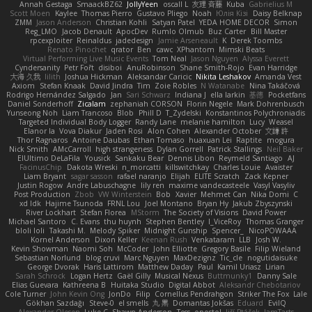
Annah Gestaga
SmaackBZ62
JollyYeen
oscall L
友理 斉藤
Kuba
Gabrielius M
Scott Moen
Kaylee
Thomas Pierro
Gustavo Pliego
Noah
Юлія Кізі
Daisy Belknap
ZMM
Jason Anderson
Christian Kohli
Satyan Patel
YEDA HOME DECOR
Simon
Reg_LMO
Jacob Denault
ApocDev
Rumlo Olmub
Buz Carter
Bill Master
rpcexploiter
Reinaldus
jadedesign
Jamie Arseneault
K
Derek Toombs
Renato Pinochet
qrator
Ben
cawc
XPhantom
Mimski Beats
Virtual Performing Live Music Events
Tom Neal
Jason Nguyen
Alyssa Everett
Cyndersanity
Petr Fořt
disiboi
AnuRobinson
Shane Smith-Rojo
Evan Harridge
大海 久我
lilith
Joshua Hickman
Aleksandar Caricic
Nikita Leshakov
Amanda Vest
Axiom
Stefan Knaak
David Jindra
Tim
Zoie Robles
N Watanabe
Nina Takáčová
Rodrigo Hernández Salgado
Jan
Sari Schwarz
Indiana J
ella larkin
基德
Pocketfans
Daniel Sonderhoff
Zicalam
zephaniah CORSON
Florin Negele
Mark Dohrenbusch
Yunseong Noh
Liam Trancoso
Blob
Phill D
T_Zydelski
Konstantinos Polychroniadis
Targeted Individual Body Logger
Randy Lane
melanie hamilton
Lucy
Weasel
Elanor la
Vova Diakur
Jaden Rosi
Alon Cohen
Alexander October
文謙 許
Thor Ragnaros
Antoine Daubas
Ethan Tomaso
huaxuan Lei
Raptite
mogura
Nick Smith
AMcCarroll
high strangeness
Dylan Gorrell
Patrick Stallings
Neil Baker
ElUltimo DeLaFila
Yousick
Sankaku Bear
Dennis Libon
Reymeld Santiago
AJ
FacinusChip
Dakota Wreski
n_morcatti
killswitchkay
Charles Louie
Avaister
Liam Bryant
sagar sasson
rafael naranjo
Elijah
ELITE Scratch
Zack Kepner
Justin Rogow
Andre Labuschagne
lily ren
maxime vandecasteele
Vasyl Vasyliv
Post Production
Zbob
VW Winterstein
Bob
Xavier
Mehmet Can
Nika Domi
C
xd Idk
Hajime Tsunoda
FRNL Lou
Joel Montano
Bryan Hy
Jakub Zbyszynski
River Lockhart
Stefan Florea
MStorm
The Society of Visions
David Power
Michael Santoro
C. Evans
thu huynh
Stephen Bentley
I_ViceRoy
Thomas Granger
bloli loli
Takashi M.
Melody Spiker
Midnight Gunship
Spencer_
NicoPOWAAA
Kornel Anderson
Dixon Keller
Keenan Rush
Venkataram
LLB
Josh W.
Kevin Showman
Naomi Soh
McCoder
John Elliotte
Gregory Basile
Filip Wieland
Sebastian Norlund
blog cruvi
Marc Nguyen
MaxDezignz
Tic_cle
nogutidaisuke
George Dvorak
Haris Lattirom
Matthew Daday
Paul
Kamil Uriasz
Lirian
Sarah Schrock
Logan Hertz
Gaël Gilly
Musical Nexus
Buttmunky1
Danny Sale
Elias Guevara
Kathreena B
Huitaka Studio
Digital Abbot
Aleksandr Chebotariov
Cole Turner
John Kevin Ong
JonDo
Filip
Cornellus Pendrahgon
Striker The Fox
Lale
Gökhan Sazdağı
Steve-0
el smells
丸 黒
Domantas Jokšas
Eduard
EvilQ