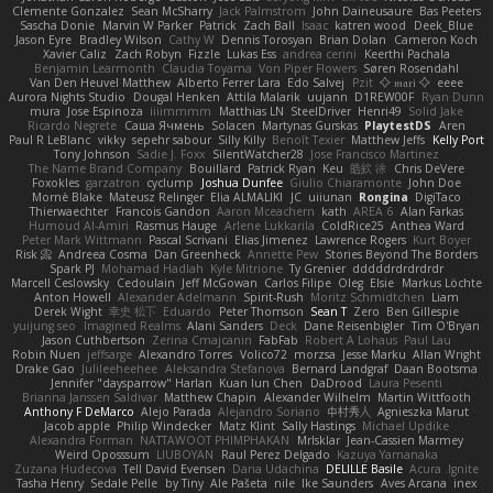
Clemente Gonzalez
Sean McSharry
Jack Palmstrom
John Daineusaure
Bas Peeters
Sascha Donie
Marvin W Parker
Patrick
Zach Ball
Isaac
katren wood
Deek_Blue
Jason Eyre
Bradley Wilson
Cathy W
Dennis Torosyan
Brian Dolan
Cameron Koch
Xavier Caliz
Zach Robyn
Fizzle
Lukas Ess
andrea cerini
Keerthi Pachala
Benjamin Learmonth
Claudia Toyama
Von Piper Flowers
Søren Rosendahl
Van Den Heuvel Matthew
Alberto Ferrer Lara
Edo Salvej
Pzit
✧ 𝔪𝔞𝔯𝔦 ✧
eeee
Aurora Nights Studio
Dougal Henken
Attila Malarik
uujann
D1REW00F
Ryan Dunn
mura
Jose Espinoza
iiiimmmm
Matthias LN
SteelDriver
Henri49
Solid Jake
Ricardo Negrete
Саша Ячмень
Solacen
Martynas Gurskas
PlaytestDS
Aren
Paul R LeBlanc
vikky
sepehr sabour
Silly Killy
Benoît Texier
Matthew Jeffs
Kelly Port
Tony Johnson
Sadie J. Foxx
SilentWatcher28
Jose Francisco Martinez
The Name Brand Company
Bouillard
Patrick Ryan
Keu
皓欽 涂
Chris DeVere
Foxokles
garzatron
cyclump
Joshua Dunfee
Giulio Chiaramonte
John Doe
Mornè Blake
Mateusz Relinger
Elia ALMALIKI
JC
uiiunan
Rongina
DigiTaco
Thierwaechter
Francois Gandon
Aaron Mceachern
kath
AREA 6
Alan Farkas
Humoud Al-Amiri
Rasmus Hauge
Arlene Lukkarila
ColdRice25
Anthea Ward
Peter Mark Wittmann
Pascal Scrivani
Elias Jimenez
Lawrence Rogers
Kurt Boyer
Risk 📀
Andreea Cosma
Dan Greenheck
Annette Pew
Stories Beyond The Borders
Spark PJ
Mohamad Hadlah
Kyle Mitrione
Ty Grenier
dddddrdrdrdrdr
Marcell Ceslowsky
Cedoulain
Jeff McGowan
Carlos Filipe
Oleg
Elsie
Markus Löchte
Anton Howell
Alexander Adelmann
Spirit-Rush
Moritz Schmidtchen
Liam
Derek Wight
幸史 松下
Eduardo
Peter Thomson
Sean T
Zero
Ben Gillespie
yuijung seo
Imagined Realms
Alani Sanders
Deck
Dane Reisenbigler
Tim O'Bryan
Jason Cuthbertson
Zerina Cmajcanin
FabFab
Robert A Lohaus
Paul Lau
Robin Nuen
jeffsarge
Alexandro Torres
Volico72
morzsa
Jesse Marku
Allan Wright
Drake Gao
Julileeheehee
Aleksandra Stefanova
Bernard Landgraf
Daan Bootsma
Jennifer "daysparrow" Harlan
Kuan lun Chen
DaDrood
Laura Pesenti
Brianna Janssen Saldivar
Matthew Chapin
Alexander Wilhelm
Martin Wittfooth
Anthony F DeMarco
Alejo Parada
Alejandro Soriano
中村秀人
Agnieszka Marut
Jacob apple
Philip Windecker
Matz Klint
Sally Hastings
Michael Updike
Alexandra Forman
NATTAWOOT PHIMPHAKAN
MrIsklar
Jean-Cassien Marmey
Weird Oposssum
LIUBOYAN
Raul Perez Delgado
Kazuya Yamanaka
Zuzana Hudecova
Tell David Evensen
Daria Udachina
DELILLE Basile
Acura .Ignite
Tasha Henry
Sedale Pelle
by Tiny
Ale Pašeta
nile
Ike Saunders
Aves Arcana
inex