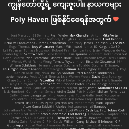
ကျွန်တော်တို့ရဲ့ ကျေးဇူးပါ။
နာယကများ
Poly Haven ဖြစ်နိုင်စေရန်အတွက်
Joni Mercado
S J Bennett
Ryan Wiebe
Max Chandler
Anton
Mike Verta
Max Christian Pohle
Scott DeWoody
Douglas K.
Yorik van Havre
Ernst Bronde
BetaFive Productions - Daren Dochterman
Eric Perley
James Robinson
I/O Studio
Roger Thomas
Joey Wittmann
Marcin Wiśniewski
James
JS
KangaroOz 3D
Leif Pedersen
Tomasz Muszyński
Roberd Palm
Lampantino
Javier Meseguer de Paz
Charles Tigner
Scott Wheeler
Eelco Dolstra
Lasse Kjønnås
Viduttam Katkar
chris huf
David Pekarek
Evan Seccombe
Manfred Knorr
PaulR
Malcolm Dwyer
Derek Carlin
RF
Wendy Ward
Fianna Wong
Tomasz Wyszolmirski
Riccardo Giovanetti
fr54
William Schilthuis
Herman Idzerda
Stephane Toraldo
Stephen D Swaney
Kai Gregor
Robert Angone
James Rogers
Calinou
Alan Gregory
Paul O' Grady
Phyl
Luthien Dulk
Miguelaxa
Takuya Sawatari
Peter Moonen
ambientCG
xavier moscoso
Vedat Afuzi
Thomas Lisle
Warren Moore
David
Zaq Schlanger
Chase Stone
Conicer
VoxelKei
Mikkel Nielsen
Nico Wardakas
Frank Grande
Denys Holovyanko
Bernd Schmidt
Brendon Porter
Erik Brundidge
Samuel
Martin Pražák
Sofia
Cyrille Maurice
Patrick Nugent
penti_mmd
Mondlicht Studios
Jack Humbert
Gun
Arman Sernaz
Atdhe Gashi
Petr Hloušek
Michael Fernandez
Caitlyn Byrne
paragsatyal
Nino Kapetanovic
Tobias Gallé
SonOfPorcupine
Leo Santos
Rob Waller
Michael Porter
Puzzlebox Props
Justin
honda78
Dimitri Diakopoulos
zgred
Jen Hao Yeh
esther carney
Mark Lopatka
Victor Gama Sabbithi
Alexlee
Jed Laurance
Jeff Barnaby
Johnathan Alan Vanderpool
Oliver Hotz
Scott Wilson
Cadalog, Inc.
Tobias Rösli
Rick Palmer
Neal Huston
sean dunderdale
Erel Herzog
OroborosNZ
RaptorBricks
Domenic S
Laura Ganis
Ike Li
Pietro Ponti
William Unsworth
Lorie Loeb
Fabrice Zaini
Andrew_D
R.H. García
William Carey
Michael B Johnson
G.P
Goro Fujita
Robert Wallis
Alexander Bachvarov
Evan Campbell
Rene Gansen