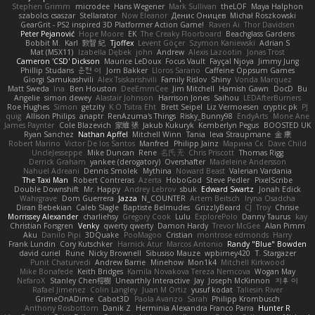
Stephen Grimm
microdee
Hans Wegener
Mark Sullivan
theLOF
Maya Halphon
szabolcs csaszar
Stellarator
Now Eleanor
Денис Оницев
Michał Roszkowski
GearGrit - PS2 inspired 3D Platformer Action Game!
Raven Ai
Thor Davidsen
Peter Pejanović
Hope Moore
EK
The Creaky Floorboard
Beachglass Gardens
Bobbit M.
Karl
敦智 紀
Tjoffex
Levent Göçer
Szymon Kaniewski
Adrian S
Mat (M5X11)
Izabella Dębek
john
Andrew
Alexis Lazootin
Jonas Trost
Cameron 'CSD' Dickson
Maurice LeDoux
Focus Vault
Fayçal Njoya
Jimmy Jung
Phillip Studans
준현 이
Jorn Bakker
Lloros Sarano
Caffeine Oppsum Games
Giorgi Samukashvili
Alex Tsiskarishvili
Family Rislov
Shiny
Vonda Marquez
Matt Sweda
Ina
Ben Houston
DeeEmmCee
Jim Mitchell
Hamish Gawn
DocD
Bu
Angelie
simon dewey
Alastair Johnson
Harrison Jones
Saihou
LEDAfterBurners
Roe Hughes
Simon
getzity
K.O Tsitra Eht
Brett Seipel
Liz Vermoesen
cryptic pk
PJ
quig
Allison Philips
anaptr
RenAzuma's Things
Risky_Bunny98
EndyArts
Mone Ane
James Paynter
Cole Blazevich
家維 張
Jakub Kukuryk
Kemberlyn Pegus
BOOSTED UK
Ryan Sanchez
Nathan Apffel
Mitchell Winn
Tania
Ieva Straupmane
金 康
Robert Marino
Victor De los Santos
Manfred
Philipp Jainz
Марина Ск
Dave Child
UncleJesseppe
Mike Duncan
Rene
名氏 无
Chris Priscott
Thomas Rigg
Derrick Graham
yankee (derogatory)
Overshafter
Madeleine Andersson
Nahuel Adreani
Dennis Smolek
Mythina
Noward Beast
Valerian Vardania
The Taxi Man
Robert Contreras
Azerta
HoboGod
Steve Pedler
PixelScribe
Double Downshift
Mr. Happy
Andrey Lebrov
sbuk
Edward Swartz
Jonah Edick
Wahrgrave
Dom Guerrera
Jazza
N_COUNTER
Artem Beitsch
Iryna Osadcha
Diran Bebekian
Caleb Slagle
Baptiste Belmudes
GrizzlyBeard
CJ
Troy
Chrisie
Morrissey Alexander
charliehsy
Gregory Cook
Lulu
ExplorePolo
Danny Taurus
kay
Christian Forsgren
Venky
qwerty qwerty
Damon Hardy
Trevor McGee
Alan Pimm
Aku
Danilo Pipi
3DQuake
PooMagoo
Cristian
montrose edmonds
Harry
Frank Lundin
Cory Kutschker
Harnick Atur
Marcos Antonio
Randy "Blue" Bowden
david curiel
Rune
Nicky Brownell
Sibusiso Mauze
wpbirney420
T. Stargazer
Punit Chaturvedi
Andrew Barrie
Minehow
Mon1k4
Mitchell Kirkwood
Mike Bonafede
Keith Bridges
Kamila Novakova Tereza Nemcova
Wogan May
NefaroX
Stanley Chen榕樹
Unearthly Interactive
Jay
Joseph McKinnon
지후 이
Rafael Jimenez
Colin Langley
Juan M Ortiz
yusuf kodat
Taliesin River
GrimeOnADime
Cabot3D
Paola Avanzo
Sarah
Philipp Krombusch
Anthony Rosbottom
Danik Z
Herminia Alexandra Franco Parra
Hunter R