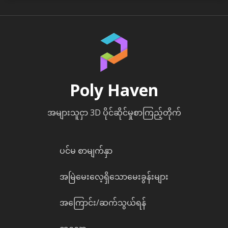
Poly Haven
အများသူငှာ 3D ပိုင်ဆိုင်မှုစာကြည့်တိုက်
ပင်မ စာမျက်နှာ
အမြဲမေးလေ့ရှိသောမေးခွန်းများ
အကြောင်း/ဆက်သွယ်ရန်