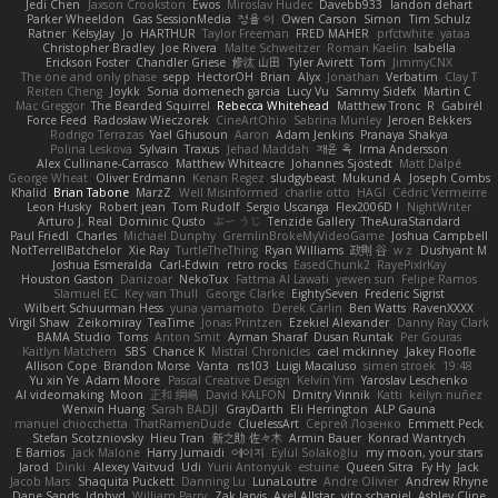
Jedi Chen
Jaxson Crookston
Ewos
Miroslav Hudec
Davebb933
landon dehart
Parker Wheeldon
Gas SessionMedia
정율 이
Owen Carson
Simon
Tim Schulz
Ratner
KelsyJay
Jo
HARTHUR
Taylor Freeman
FRED MAHER
prfctwhite
yataa
Christopher Bradley
Joe Rivera
Malte Schweitzer
Roman Kaelin
Isabella
Erickson Foster
Chandler Griese
修汰 山田
Tyler Avirett
Tom
JimmyCNX
The one and only phase
sepp
HectorOH
Brian
Alyx
Jonathan
Verbatim
Clay T
Reiten Cheng
Joykk
Sonia domenech garcia
Lucy Vu
Sammy Sidefx
Martin C
Mac Greggor
The Bearded Squirrel
Rebecca Whitehead
Matthew Tronc
R
Gabirél
Force Feed
Radosław Wieczorek
CineArtOhio
Sabrina Munley
Jeroen Bekkers
Rodrigo Terrazas
Yael Ghusoun
Aaron
Adam Jenkins
Pranaya Shakya
Polina Leskova
Sylvain
Traxus
Jehad Maddah
재윤 옥
Irma Andersson
Alex Cullinane-Carrasco
Matthew Whiteacre
Johannes Sjöstedt
Matt Dalpé
George Wheat
Oliver Erdmann
Kenan Regez
sludgybeast
Mukund A
Joseph Combs
Khalid
Brian Tabone
MarzZ
Well Misinformed
charlie otto
HAGI
Cédric Vermeirre
Leon Husky
Robert jean
Tom Rudolf
Sergio Uscanga
Flex2006D !
NightWriter
Arturo J. Real
Dominic Qusto
ぶー うじ
Tenzide Gallery
TheAuraStandard
Paul Friedl
Charles
Michael Dunphy
GremlinBrokeMyVideoGame
Joshua Campbell
NotTerrellBatchelor
Xie Ray
TurtleTheThing
Ryan Williams
政則 谷
w z
Dushyant M
Joshua Esmeralda
Carl-Edwin
retro rocks
EasedChunk2
RayePixlrKay
Houston Gaston
Danizoar
NekoTux
Fattma Al Lawati
yewen sun
Felipe Ramos
Slamuel EC
Key van Thull
George Clarke
EightySeven
Frederic Sigrist
Wilbert Schuurman Hess
yuna yamamoto
Derek Carlin
Ben Watts
RavenXXXX
Virgil Shaw
Zeikomiray
TeaTime
Jonas Printzen
Ezekiel Alexander
Danny Ray Clark
BAMA Studio
Toms
Anton Smit
Ayman Sharaf
Dusan Runtak
Per Gouras
Kaitlyn Matchem
SBS
Chance K
Mistral Chronicles
cael mckinney
Jakey Floofle
Allison Cope
Brandon Morse
Vanta
ns103
Luigi Macaluso
simen stroek
19:48
Yu xin Ye
Adam Moore
Pascal Creative Design
Kelvin Yim
Yaroslav Leschenko
AI videomaking
Moon
正和 綱嶋
David KALFON
Dmitry Vinnik
Katti
keilyn nuñez
Wenxin Huang
Sarah BADJI
GrayDarth
Eli Herrington
ALP Gauna
manuel chiocchetta
ThatRamenDude
CluelessArt
Cергей Лозенко
Emmett Peck
Stefan Scotzniovsky
Hieu Tran
新之助 佐々木
Armin Bauer
Konrad Wantrych
E Barrios
Jack Malone
Harry Jumaidi
에이지
Eylül Solakoğlu
my moon, your stars
Jarod
Dinki
Alexey Vaitvud
Udi
Yurii Antonyuk
estuine
Queen Sitra
Fy Hy
Jack
Jacob Mars
Shaquita Puckett
Danning Lu
LunaLoutre
Andre Olivier
Andrew Rhyne
Dane Sands
Jdnbyd
William Parry
Zak Jarvis
Axel Allstar
vito schaniel
Ashley Cline