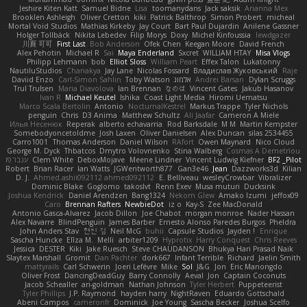
Jeshire Kiten Katt
Samuel Bidne
Lisa
toomanydans
Jack saksik
Arianna Mex
Brooklen Ashleigh
Oliver Cretton
kiki
Patrick Balthrop
Simon Probert
micheal
Mortal Void Studios
Mathias Kirkeby
Jay Court
Bart Paul Dujardin
Anilene Gassner
Holger Tollbäck
Nikita Lebedev
Filip Morys
Doxy
Michel Kinfoussia
lewdgazer
川頁 可可
First Last
Bob Anderson
Ofek Chen
Keegan Moore
David French
Alex Pehotin
Michael R
Sai
Maya Enderland
Sxcret
WILLIAM HTAY
Misa Vlogs
Philipp Lehmann
bob
Elliot Sloss
William Peart
Effex Talon
Lukatonny
NautiluStudios
Chanakya
Jay Lane
Nicolas Fossard
Владислав Жуковський
Raje
Daviid Enzo
Carl-Simon Sahlin
Toby Watson
אלמוג
Andrei Barsan
Dylan Scruggs
Trul Trulsen
Maria Diavolova
Ian Brennan
なのは
Vincent Gates
Jakub Hasanov
Ivan R
Michael Keutel
Ishika
Coast Light Media
Hiromi Uematsu
Marco Scala Bertolin
Antonio
NocturnalKestrel
Markus Trappe
Tyler Nichols
penguin
Chris
D3 Anima
Matthew Schultz
Ali Jaafar
Cameron A Miele
Илья Несенюк
Reperak
alberto echavarria
Rod Barksdale
M M
Martin Kempster
Somebodyoncetoldme
Josh Laxen
Oliver Danielsen
Alex Duncan
silas 2534455
Carro1001
Thomas Anderson
Daniel Wilson
RAfort
Owen Maynard
Nico Cloud
George M. Dyck
Thbatcos
Dmytro Volovnenko
Stina Walberg
Cosmas A Demetriou
ענבר פז
Clem White
DeboxMojave
Meene Lindner
Vincent Ludwig Kiefner
BF2 _Pilot
Robert
Brian Racer
Ian Watts
JGWentworth877
Gan3e46
Jean
Dazzworks3d
Kilian
D. J.
Ahmed.ashii092112 ahmed092112
E. Belliveau
wesleyCrowbar
Vibralizer
Dominic Blake
Goglomo
takoslvt
Renn Exev
Musa muturi
Ducksink
Joshua Kendrick
Daniel Arendzen
Bang1324
Nekom Glew
Amako Izumi
jeffox09
Caro
Brennan Rafters
NewbieDot
iz o
Kay-S
Zee MacDonald
Antonio Gasca-Alvarez
Jacob Dillon
Joe Chabot
morgan monroe
Nader Hassan
Alex Navarre
BlindPenguin
James Barber
Ernesto Alonso Paredes Burgos
Pheldra
John Anders Stav
현진 김
Neil McG
buhii
Capsule Studios
Jayden !
Enrique
Sascha Huncke
Elīza M.
Melli
arbiter1209
Hyprotix
Harry Conquest
Chris Reeves
Jessica
DESTER
Kiki
Jake Ruesch
Steve CHAUDANSON
Bhukya Hari Prasad Naik
Slaytex Marshall
Gromit
Dan Pachter
dork667
Infant Terrible
Richard
Jaelin Smith
mattyrails
Carl Schwerin
Joeri Lefévre
Mike
Sol
J&G
Jon
Eric Manongdo
Oliver Frost
DancingDeadGuy
Barry Connolly
Aeval
Jon
Captain Coconuts
Jacob Schealler
ari-goldman
Nathan Johnson
Tyler Herbert
Puppeteerist
Tyler Phillips
J.P. Raymond
hayden harry
NightRaven
Eduardo Gottschald
Abeni Campos
cameronfr
Dominick
Joe Young
Sascha Becker
Joshua Scelfo