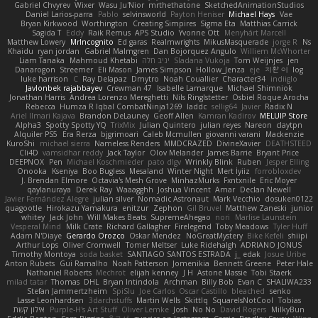
Gabriel Chvyrev
Wixer
Wasu Ju'Nior
mrthethatone
SketchedAnimationStudios
Daniel Larios-parra
Pablo
selvinsworld
Payton Heniser
Michael Hays
Vae
Bryan Kirkwood
Worthington
Creating Simpires
Sigma Eta
Matthias Carrick
Sagida T
Eddy
Raik Remus
APS Studio
Yvonne Ott
Menyhárt Marcell
Matthew Lowery
MrIncognito
Ed garas
Realmwrights
MikusMasquerade
jorge R
Ns
Khaidu
ryan jordan
Gabriel Malmgren
Dan Bojorquez Angulo
Williem McWhorter
Liam Tanaka
Mahmoud Khetabi
יניב חלה
Sladana Vukoja
Tom Weijnjes
jen
Danarogon
Streemer
Eli Mason
James Simpson
Hollow_Jenza
eje
지환 이
log
luke harrison
C
Ray Delapaz
Dmytro
Noah Couallier
Character34
indiiglo
Javlonbek rajabbayev
Crewman 47
Isabelle Lamarque
Michael Shimniok
Jonathan Harris
Andrea Lorenzo Mereghetti
Nils Ringlstetter
Osbiel Roque Arocha
Rebecca
Humza R Iqbal CombatNinja1269
laddc
sellig64
Javier
Radix N
Ariel Ilmari Kajava
Brandon DeLauney
Geoff Allen
Kamran Kadirov
MELUIP Store
Alpha3
Spotty Spotty YQ
TrixMix
Julian Quintero
julian reyes
Nareon
claytpn
Alquiler PS5
Era Rerza
bjgrimoari
Caleb Mcmullen
giovanni varani
Mackenzie
KuroShi
michael sierra
Nameless Renders
MMDCRAZED
DivineXavier
DEATHSTEED
Cli4D
vamsidhar reddy
Jack Taylor
Olov Melander
James Barrie
Bryant Price
DEEPNOX
Pen
Michael Koschmieder
pato dlgv
Wrinkly Blink
Ruben
Jesper Elling
Onooka
Kseniya
Boo Bugless
Mesaland
Winter Night
Mert İyiiz
forrobloxdev
J. Brendan Elmore
Octavia's Mesh Grove
MinhazMurks
Fxntxnile
Eric Moyer
qaylanuraya
Derek Ray
Waaagghh
Joshua Vincent
Amar
Declan Newell
Javier Fernández Alegre
julian silver
Nomadic Astronaut
Mark Vecchio
dosuken0122
quagootle
Hirokazu Yamakura
enitzur
Zephon
Gil Bruvel
Matthew Zaneski
junior
whitey
Jack John
Will Makes Beats
SupremeAhegao
nori
Marlise Launstein
Vesperal Mind
Milk Crate
Richard Gallagher
Firelegend
Toby Meadows
Tyler Huff
Adam N'Diaye
Gerardo Orozco
Oskar Mendez
NoGreatMystery
Bike Kefeli
shiipi
Arthur Lops
Oliver Cromwell
Tomer Meltser
Luke Ridehalgh
ADRIANO JONUS
Timothy Montoya
soda basket
SANTIAGO SANTOS ESTRADA
j_ edak
Josue Uribe
Anton Rubets
Gui Ramalho
Noah Patterson
Jomenikia
Bennett Greene
Peter Hale
Nathaniel Roberts
Mechrot
elijah kenney
J H
Astone Massie
Tobi Staerk
milad tatar
Thomas
DHL
Bryan Intindola
Archman
Billy Bob
Evan C
SHALIWA233
Stefan Jammertzheim
SpiSlu
Joe Carlos
Oscar Castillo
bleached
senko
Lasse Leonhardsen
3darchstuffs
Martin Wells
Skittlq
SquareIsNotCool
Tobias
אילון קשת
Purple-H's Art Stuff
Oliver Lemke
Josh
No No
David Rogers
MilkyBun