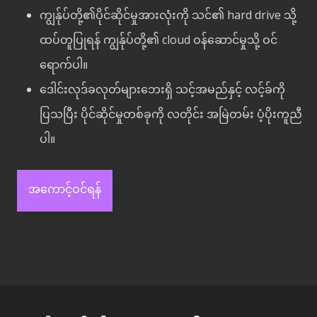
ကျွန်ုပ်တို့၏ပိုင်ဆိုင်မှုအားလုံးကို သင်၏ hard drive သို့
ထပ်တူပြုရန် ကျွန်ုပ်တို့၏ cloud ဝန်ဆောင်မှုသို့ ဝင်
ရောက်ပါ။
ဒေါင်းလုဒ်ခလုတ်များဘေးရှိ သင့်အမည်နှင့် လင့်ခ်ကို
ပြသပြီး ပိုင်ဆိုင်မှုတစ်ခုကို လတိုင်း အမြဲတမ်း ပံ့ပိုးကူညီ
ပါ။
အကောင့်ဝင်ရန်