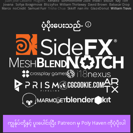
Juan José Castaño
HugoRC
Xenalto
Schmitthoffer Zsolt
indi81
biscuit
Kay
Toff
Jovana
Sofiya Ibragimova
BlizzyFox
William Thirlaway
David Brown
Babacar Diop
Marco
noCrxdit
Samuel Furr
Trisha Chua
Skkiff
nan mi
GlazeDonut
William Travis
ပံ့ပိုးပေးသည်-
ကျွန်ုပ်တို့နှင့် ပူးပေါင်းပြီး Patreon မှ Poly Haven ကိုပံ့ပိုးပါ