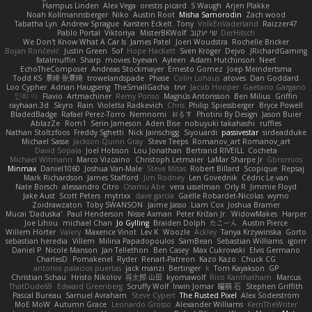
Hampus Linden
Alex Vega
orestis picard
S Waugh
Arjen Plakke
Noah Kollmannsberger
Niko
Austin Root
Misha Samorodin
Zach wood
Tabatha Lyn
Andrew Sprague
Karsten Eckelt
Tony
VolkEnVaderland
Raizzer47
Pablo Portal
Viktoriya
MisterBKWolf
שי יעקוב
DerHitsch
We Don't Know What A Car Is
James Patel
Joeri Woudstra
Rochelle Bricker
Bojan Rončević
Justin Green
Sof
Hope Hackett
Sven Kröger
Dejvo
JRichardGaming
fatalmuffin
Sharp
movies byevan
Ayleen
Adam Hutchinson
Neet
EchoTheComposer
Andreas Stockmayer
Ernesto Gomez
Joep Meindertsma
Todd KS
景琦 张景琦
trowelandspade
Phase
Colin Lohaus
atoves
Dan Goddard
Loo Cypher
Adrian Haugseng
TheSmallGacha
trvr
Jacob Hooper
Gaetano Gargano
민희 이
Flavio
Artmachiner
Remy Ponso
Magnús Antonsson
Ben Milius
Griffin
rayhaan.3d
Skyro
Rain
Violetta Radkevich
Chris
Philip Spiessberger
Bryce Powell
BladedBadge
Rafael Perez-Torro
Nemnomi
おるす
Photini By Design
Jason Buier
AblazZe
Rom1
Serin Jameson
Aden Bise
nobuyuki takahashi
ruffles
Nathan Stoltzfoos
Freddy Sghetti
Nick Jainschigg
Siyouardi
passivestar
sirdeadduke
Michael Sasse
Jackson Quinn Gray
Steve Teeps
Romanov_art Romanov_art
David Sopala
Joel Hobson
Lou Jonathan
Bertrand RIVEILL
Cocheta
Michael Witmann
Marco Vizcaino
Christoph Letmaier
LaMar Sharpe Jr
Gbromios
Minmax
Daniel1060
Joshua Van-Male
Steve Mitas
Robert Billard
Scopique
Repsaj
Mark Richardson
James Stafford
Jim Rodney
Len Govednik
Cédric Le van
Nate Borsch
alessandro Citro
Osamu Abe
vera usselman
Orly R
Jimmie Floyd
Jake Aust
Scott Peters
mytrixx
dave garcia
Gaëlle Robardet-Nicolas
wymo
Zoidrawzaton
Toby SWANSON
Jaime Jasso
Liam Cox
Joshua Bramer
Mucai 'Daduska'
Paul Henderson
Nisse Axman
Peter Križan Jr.
WidowMakes
Harper
Joe Lihou
michael Chan
Jo Gylling
Braiden Dolph
たこーん
Austin Pierce
Willem Hörter
Valery
Maxence Vinot
Lev K
Woozle
Ackley
Tanya Krzywinska
Gorto
sebastian heredia
Villem
Milina Papadopoulos
SamBean
Sebastian Williams
igorrr
Daniel P
Nicole Manson
Jan Tellethon
Ben Casey
Max Cukrowski
Elvis Germano
CharlesD
Pomakenel
Ryder
Renart-Patreon
Kazo Kazo
Chuck CG
antonio palacios puertas
jack manzi
Bertinger
k
Tom Kayakson
GP
Christian Schau
Hristo Nikolov
将太郎 山田
kyomawolf
Rico Kanthatham
Marcus
ThatDude69
Edward Greenberg
Scruffy Wolf
Irwin Jomar
曜萌 石
Stephen Griffith
Pascal Bureau
Samuel Avraham
Steve Cypert
The Rusted Pixel
Alex Söderström
MoE MoW
Autumn Grace
Leonardo Grosso
Alexander Williams
KerriTheWriter