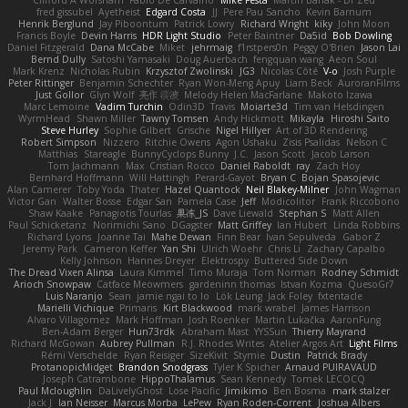
Clifford A Worsham
Fábio De Carvalho
Mike Festa
Martin Banak - Dr Zed
fred gissubel
Ayetheist
Edgard Costa
JJ
Pere Pau Sancho
Kevin Barnum
Henrik Berglund
Jay Piboontum
Patrick Lowry
Richard Wright
kiky
John Moon
Francis Boyle
Devin Harris
HDR Light Studio
Peter Baintner
Da5id
Bob Dowling
Daniel Fitzgerald
Dana McCabe
Miket
jehrmaig
f1rstpers0n
Peggy O'Brien
Jason Lai
Bernd Dully
Satoshi Yamasaki
Doug Auerbach
fengquan wang
Aeon Soul
Mark Krenz
Nicholas Rubin
Krzysztof Zwolinski
JG3
Nicolas Côté
V-o
Josh Purple
Peter Rittinger
Benjamin Schechter
Ryan Won-Meng Apuy
Liam Beck
AuroranFilms
Just Gollor
Glyn Wolf
亮作 淡波
Melody Helen MacFarlane
Makoto Izawa
Marc Lemoine
Vadim Turchin
Odin3D
Travis
Moiarte3d
Tim van Helsdingen
WyrmHead
Shawn Miller
Tawny Tomsen
Andy Hickmott
Mikayla
Hiroshi Saito
Steve Hurley
Sophie Gilbert
Grische
Nigel Hillyer
Art of 3D Rendering
Robert Simpson
Nizzero
Ritchie Owens
Agon Ushaku
Zisis Psalidas
Nelson C
Matthias
Stareagle
BunnyCyclops Bunny
J.C.
Jason Scott
Jacob Larson
Tom Jachmann
Max
Cristian Rocco
Daniel Raboldt
ray
Zach Hoy
Bernhard Hoffmann
Will Hattingh
Perard-Gayot
Bryan C
Bojan Spasojevic
Alan Camerer
Toby Yoda
Thater
Hazel Quantock
Neil Blakey-Milner
John Wagman
Victor Gan
Walter Bosse
Edgar San
Pamela Case
Jeff
Modicolitor
Frank Riccobono
Shaw Kaake
Panagiotis Tourlas
果冻_JS
Dave Liewald
Stephan S
Matt Allen
Paul Schicketanz
Norimichi Sano
DGagster
Matt Griffey
Ian Hubert
Linda Robbins
Richard Lyons
Joanne Tai
Mahe Dewan
Finn Bear
Ivan Sepulveda
Gabor Z
Jeremy Park
Cameron Keffer
Yan Shi
Ulrich Woehr
Chris Li
Zachary Capalbo
Kelly Johnson
Hannes Dreyer
Elektrospy
Buttered Side Down
The Dread Vixen Alinsa
Laura Kimmel
Timo Muraja
Tom Norman
Rodney Schmidt
Arioch Snowpaw
Catface Meowmers
gardeninn thomas
Istvan Kozma
QuesoGr7
Luis Naranjo
Sean
jamie ngai to lo
Lök Leung
Jack Foley
fxtentacle
Marielli Vichique
Primaris
Kirt Blackwood
mark wrabel
James Harrison
Alvaro Villagomez
Mark Hoffman
Josh Roenker
Martin Lukačka
AaronFung
Ben-Adam Berger
Hun73rdk
Abraham Mast
YYSSun
Thierry Mayrand
Richard McGowan
Aubrey Pullman
R.J. Rhodes Writes
Atelier Argos Art
Light Films
Rémi Verschelde
Ryan Reisiger
SizeKivit
Stymie
Dustin
Patrick Brady
ProtanopicMidget
Brandon Snodgrass
Tyler K Spicher
Arnaud PUIRAVAUD
Joseph Catrambone
HippoThalamus
Sean Kennedy
Tomek LECOCQ
Paul Mcloughlin
DaLivelyGhost
Lose Pacific
Jimikimo
Ben Bosma
mark stalzer
Jack J
Ian Neisser
Marcus Morba
LePew
Ryan Roden-Corrent
Joshua Albers