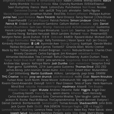
alejandro chavez herrera
V
ramandeep kaur
Rafael Oliveira
Wendy Morris
Matze
Kelley Womble
Nicolas Ocheda
Kiba
Crunchy Numbers
El/Ellie/Eleanor
Sean Humphrey
Franco
Malik
LotionZulu
Punchersize
Neil Rowe
Nicolas
Genevieve Dumas
rich
cav528
Troy Lutz
ahrotahn
Sethu Nguna
Maciej Krzyszkowski
Jonathan Mullen
Reid Ellis
Robert Jefferson
Philippe Authier
yunlai hao
Juan Fonseca
Paulo Trecenti
Karol Droszcz
Fancy Flannel
J Chris Druce
BraanFlakes08
Cut and Ripped
Patrick Perkins
Simon Lindauer
Chris Arko
Patrick M
Didadi Le
Salvatore Gambino
Callum Walton
etudenc
zylo
Daniel
Artem Zhuzhlikov
Sam Gao
Womp
Francois Lord
AirSickLowLander
Guillermo
Henrik Lindqvist
Village's hope Miniatures
Spark Lab
Seamus
La Monk
Kitsun3
Sabrina Yeong
Barbara Hanusiak
Mitch Landers
Richard
Haan
Pressman505
Katelynn Parsec
Jacob Duhon
포로루
Deborah
84d93r
Ryszard Abdul
Michael Zahn
Diego Bermudez
Raw Magic
Kelly Tomlinson | Vision Space
VuD
Jaii Orozco
Kimberly Hutchinson
貴 山崎
Ayomide Awe
Sicong Ouyang
bjakbjak
Davide Medici
Padraic McQuarrie
david james
Toriten57
Ginsnile Allen
Moritz Cremer
Made by Miri
Tobias Jensby
Robert Bergman
martin
NebularStreams
Charles Chen
Anxiety Opossum
Carlos Esplugues
Jim Kneuper
sebastian botero
Almantas Vasiliauskas
Tess Cornwall
Rahul Chandwaney
Austin Durban
Travis
Yuliya
Ralph Does Stuff
EEEEE
Jelle sahmkow
Scopitones
Brad Mellesmoen
A J
Andrew Islas
Ignacio
Kalliope Marie
Josh Dunfee
Gen
viviisection
Seraphin Ernst
Ryan game
SLAWWNN_ 2214
Juan pablo Gutierrez
Thomas Elrod
ZED ZED
James Abney
John kivinen
Kieran Kuhn
Alec Drake
Desert Viber
MutantMike
Carl Glittenberg
Martin Guldbaek
AVAinc.
Lariotjandy
papi bless
DRKRM
THG Creative
lia wu
joop van drunick
Julie Woodcock
nic96
Dzät
Maxim Krioukov
Furkan Kirac
Scott North
Reese Moore
nofreelunch 100
vagueish
Infinitipo
Riverin David-Alexandre
DennyB
NAN YI
Paul Gleason
Tales of Scale
Hank Kaamura
Mind Bird
robzilla
HonorableHoplite
madmacx
AlisserB
Tim Boylan
Braulio Chavez
Logan
Wutata
Andrew Osborne
Rafal
Higgins
Angel Diaz
Courtney Xenith
Francky Tang
salem shams
Alheren
Kevin Kennedy
Carlos Abraham Gutiérrez Solis
Clemente Miralles
Tyler Vaughn
Laster
Kris
Jackson N. Rocha
Paul McManus
TheCaptainAmerica
Bryant Bennett
Evelyne I
Dániel Zarándi
BenYanken69
SomeGuyBS
Tomas Kiniulis
ShadowolfVFX
John Britti
Jack Quinn
Beth
Ebi3D
RVA DEMON
Niranjan Raghu
경문 서
Flagg3D
Lonnon Foster
Rolf Frey
Lorenzo Festa
Sergei Krutihin
Kevin Roy
Peter Balicki
steve
Joseph Salud
Facundo Martinez Pintado
polo
Mila
Dewi
Matt's Media