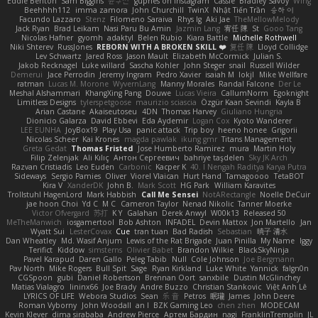
Eddie Benton
Sam Biggins
윤구선
gupries on Instagram
Cassie
Bradley Savoy
Wing
Beehhhh112
imma zamora
John Churchill
TwinX
Nhật Tiến Trần
승하 이
Facundo Lazzaro
Stenz
Filomeno Saraiva
Rhys lg
Aki Jae
TheMellowMelody
Jack Ryan
Brad Leikam
Nasi Paru Bu Amin
Jazmin Lang
宥任 陳
St
Gooo Tang
Nicolas Hafner
gyomh
adaktyl
Belen Rubio
Kiara Battle
Michelle Rothwell
Niki Shterev
RussJones
REBORN WITH A BROKEN SKILL ❤️
复任 陳
Lloyd Collidge
Lev Schwartz
Jared Ross
Jason Mault
Elizabeth McCormick
Julian S.
Jakob Recknagel
Luke willard
Sascha Kohler
John Steger
snail
Russell Wilder
Demerui
Jace Perrodin
Jeremy Ingram
Pedro Xavier
isaiah M
lokjl
Mike Wellfare
ratman
Lucas M. Morone
WyvernLang
Manny Morales
Randal Falcone
Der Le
Meshal Alshammari
KhangXing Pang
Douwe
Lucas Vieira
CallumNorm
Egoknight
Limitless Designs
tylerspetgoose
maurizio sciascia
Özgür Kaan Sevindi
Kayla B
Arian Castane
Akaiseutoseu
4DN
Thomas Harvey
Giuliano Hungria
Dionicio Galarza
David Ebbevi
Eda Aydemir
Logan Cox
Kyoto Wanderer
LEE EUNHA
JoyBox19
Play Usa
panic attack
Trip boy
heeno honee
Grigorii
Nicolas Scheer
Kai Krones
magda pawlak
ikung gmr
Titans Management
Greta Gedat
Thomas Fristed
Jose Humberto Ramirez
mura
Martin Holy
Filip Zelenjak
Ali Kılıç
Антон Сергеевич
bahriye taşdelen
Sky JK Arch
Razvan Cristiadis
Leo Euden
Carbonic
Kacper K
40. I Nengah Raditya Karya Putra
Sideways
Sergio Pamies
Oliver
Viorel Vlaican
Hurt Hand
Tamagoooo
TetaBOT
Kira V
XanderDK
John B.
Mark Scott
HG Park
William Karavites
Trollstuhl HagenLord
Mark Habbish
Call Me Sensei
NotARectangle
Noelle DeCuir
jae hoon Choi
Yd C
M C
Cameron Taylor
Nenad Nikolic
Tanner Moerke
Victor Ofvergard
苏打
K Y
Galahan
Derek Anwyl
W00k13
Released 50
MeTheManwich
iosgamertool
Bob Ashton
INFADEL
Devin Mattox
Jon Martello
Jan
Wyatt Sui
LesterCovax
Cue
tran tuan
Bad Radish
Sebastian
暁子 清水
Dan Wheatley
Md. Wasif Anjum
Lewis of the Rat Brigade
Juan Pinilla
My Name
Iggy
Terifict
Kiddow
simsterns
Olivier Babet
Brandon Wilkie
BlackSkyNinja
Pavel Karapud
Daren Gallo
Peleg Tabib
Null
Cole Johnson
Joe Bergmann
Pav North
Mike Rogers
Bull Spit
Sage
Ryan Kirkland
Luke White
Yannick
falgn0n
CGSpoon
gubi
Daniel Robertson
Brennan Oort
sanxbile
Dustin McGlinchey
Matias Vialagro
lininx66
Joe Brady
Andre Buzzo
Christian Stankovic
Việt Anh Lê
LYRICS OF LIFE
Webora Studios
Sean
乐 音
Petros
眠瓏
James
John Deere
Roman Vyborny
John Woodall
an l
BZK Gaming Leo
chen zhen
MODECAM
Kevin Klever
dima sirababa
Andrew Pierce
Артем Бардин
nagi
FranklinTremplin
JL