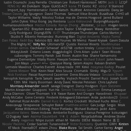
Iustin Ocunschi
Joey Parrella
Christian Lee
Robert Hankinson
M0TH
Jack Ü
LCQP
FENG XU
Ali DeAdam
Styxx
GLASS ACT
kona
T1 Exotic
RZ
abby!
ll Stanced
Import_bpy
Hamsternator
Forest Katsch
NuWest
Antonio Castaldo
Daisy Jai
Tristan Davies
Jay Spurgeon
David Thomas
Samuel Vikse Bruvik
BusaBusa
C+HO aR
Taylor Williams
Vasily
Nikoloz Todua
ma de
Dennis Hosgood
Jared Bullard
John Dykes
Yihui Xiong
Jay Renteria
Lucie Královcová
BurpingMusquito
humansoulinterface
Hector Estrada
Ranya Zhong
_Blobster_
Le sun
megan lavoie
Spartan 052
Brayden evans
Austin Taylor
S Mingkwan
Wawy
Kerstetter
Gicly Rodríguez
DryingUEFN
IS IT?
Thunderjaw Thunderjaw
Carlos Martin Jr
Studio 9
Alberto Hernandez
Running Man
Digital Ancients
Vlajko Tomić
Dan Palasz
Fadil Bay
Fabricio BJS
Ash Younes
Mr Memz
Paweł Krysiak
Gavin Dasuta
The Mighty KC
Nifty Nic
UltimateTJF
Quistis
Reinier Weerts
MaxMinutiae
Adrián ramos
Oachkatzl Schwoaf
dr32768
corbin tinsley
Cassandra Stewart
MikeyLikesIt
Delano Lowes
doggybdog26
Chris Aitan
yuta t
Sean Woods
cubeorigins
Tommy Parish
Just Rovin
Austin Rea
Shane Yamamoto
Eugene Dementjev
Vitaliy Florin
Никуся Гноянко
Michael Eckert
John Fewell
Jon Mayo
مالك البلوشي
Qiaoyue Wang
Salem Alajmi
Fabian Brehm
Lemesle Maxence
Charles Everett
Alexa trade
HH
Keke
покупка байер
Poulet
Derek Messier
Trivi
Kevin Neal
Alex Souza
Cromatik
Slinky
Migu D
Yyyum
Nick Forshaw
Pascal Raymond Cazemier
Denis Moura Velasco
Sinclaire Black
Xenophik Xenophik
Tarik Sakalli
swarfey
Vojtech Proschl
Daniel Ruiz
Josiah Scott
13th
Mik
Harry Boorman
Andy Davis
Nikolai Petersen
Chris Layfield
Morrissey Alexander
swxift
savage Designer
Darcy Hodgson
Ryan Stelzleni
Martin Alexander
Giupponi
Yun Ha
Simon Tremblay Gauthier
Emma Levesque
Erica Dlamini
Oliver Thomsen
V A
Yasser Raies
Anil Dongre
Haradinxiii
Khupaar
Andy McCabe
Gene Cerrato
Frederik Kirkegaard Esbensen
Arda
Jackrobin23
Groot
Rahmat Rizal Andhi
Daniel Ruiz G
Kortez Crockett
Michael Fuchs
Mike C.
Александр Татаринов
Schuyler Baker
matthew armer
Gav Judge
Sergio
Misik
Alexa Wilkerson Editing
Peter Pietlasky
Michael Buttaro
Jackt
Aero
Jacqueline Valero
Steve mcbees
Amberlie Rodriguez
Uranus Peregrine
kokuragari
CJ Duguay
Ivan
Assima Dauletbek
ツキ ミ
Adam
NinjaSubRosa
Andrew Stone
Avery
rwgames
felipe zucoli
ethan M
Yakoto
DB3d
Mason
Nene
高 日
Nicolo' Paolino
Cedar Scarlett
Tunanodra-P
Victor Bondatiy
Quentin
GWH
Kirsten
KT Mack
FrantaBOT
edwin Zhou
Blake Rizzo
Tal Smith
Carter Farrey
Angel