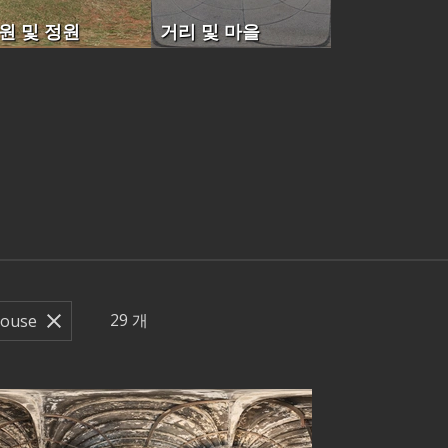
원 및 정원
거리 및 마을
29
개