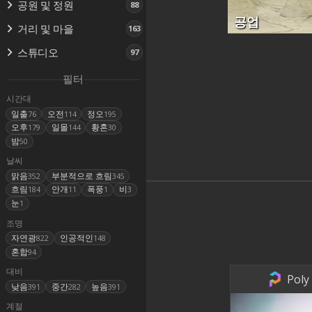
공원 및 정원
88
공업
거리 및 마을
163
스튜디오
97
필터
시간대
일출
오전
정오
76
114
195
오후
일몰
황혼
179
144
30
밤
50
날씨
맑음
부분적으로 흐림
352
345
흐림
안개
폭풍
비
184
11
1
3
눈
1
조명
자연광
인공적인
822
148
혼합
94
대비
Poly
낮음
중간
높음
391
282
391
계절