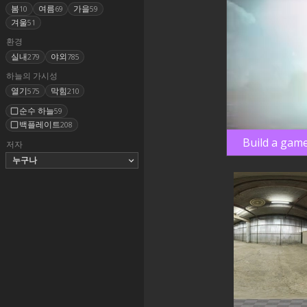
봄
여름
가을
10
69
59
겨울
51
환경
실내
야외
279
785
하늘의 가시성
열기
막힘
575
210
순수 하늘
59
백플레이트
208
Build a game
저자
누구나