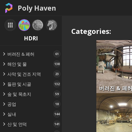
Poly Haven
Categories:
HDRI
버려진 & 폐허
61
해안 및 물
138
사막 및 건조 지역
23
들판 및 시골
132
버려진 & 폐
숲 및 목초지
59
공업
18
실내
144
산 및 언덕
141