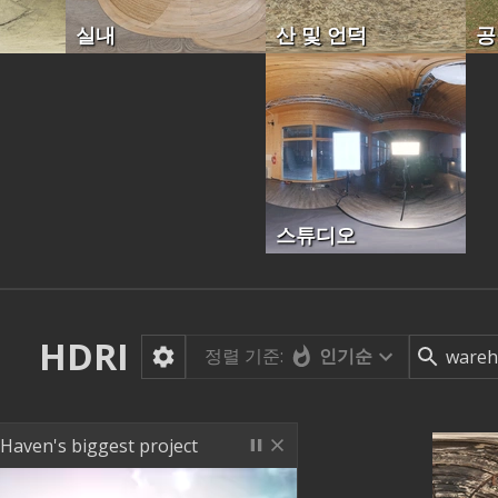
실내
산 및 언덕
공
스튜디오
HDRI
정렬 기준:
인기순
 Haven's biggest project