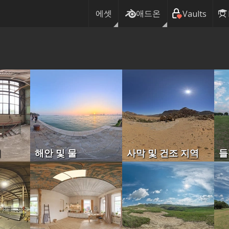
에셋
애드온
Vaults
허
해안 및 물
사막 및 건조 지역
들