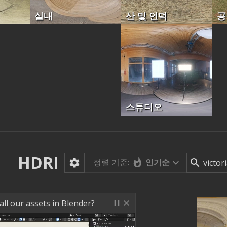
실내
산 및 언덕
공
스튜디오
HDRI
정렬 기준:
인기순
ll our assets in Blender?