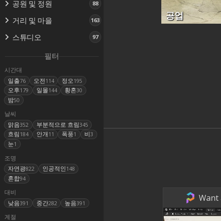
공원 및 정원
88
공업
거리 및 마을
163
스튜디오
97
필터
시간대
일출
오전
정오
76
114
195
오후
일몰
황혼
179
144
30
밤
50
날씨
맑음
부분적으로 흐림
352
345
흐림
안개
폭풍
비
184
11
1
3
눈
1
조명
자연광
인공적인
822
148
혼합
94
대비
Want a
낮음
중간
높음
391
282
391
계절