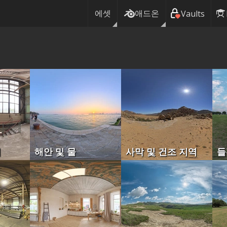
에셋
애드온
Vaults
허
해안 및 물
사막 및 건조 지역
들