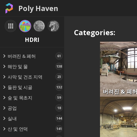
Poly Haven
Categories:
HDRI
버려진 & 폐허
61
해안 및 물
138
사막 및 건조 지역
23
들판 및 시골
132
버려진 & 폐
숲 및 목초지
59
공업
18
실내
144
산 및 언덕
141