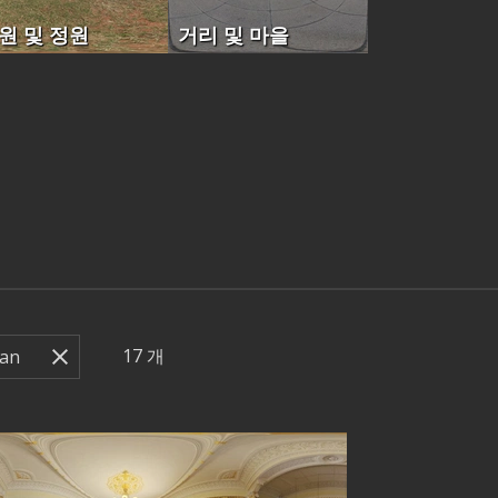
원 및 정원
거리 및 마을
17
개