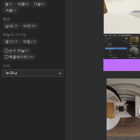
봄
여름
가을
10
69
59
겨울
51
환경
실내
야외
279
785
하늘의 가시성
열기
막힘
575
210
순수 하늘
59
백플레이트
208
저자
누구나