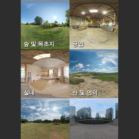
숲 및 목초지
공업
실내
산 및 언덕