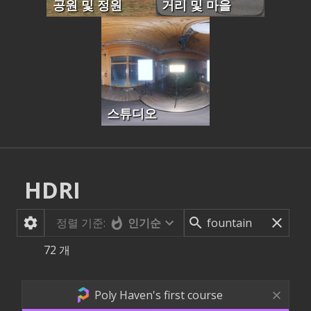
공원 및 정원
거리 및 마을
스튜디오
HDRI
정렬 기준:
인기순
72
개
Poly Haven's first course