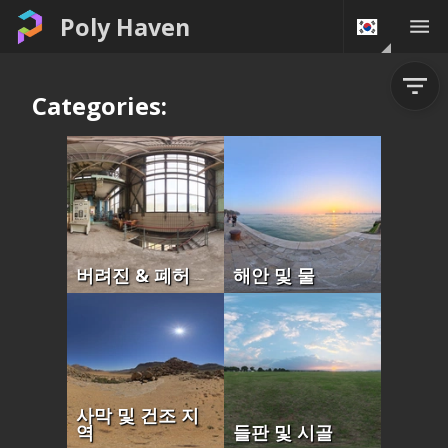
Poly Haven
Categories:
버려진 & 폐허
해안 및 물
사막 및 건조 지
역
들판 및 시골