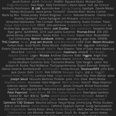
Jacob Duhon
포로루
Deborah
84d93r
Ryszard Abdul
Michael Zahn
Diego Bermudez
Raw Magic
Kelly Tomlinson | Vision Space
VuD
Jaii Orozco
Kimberly Hutchinson
貴 山崎
Ayomide Awe
Sicong Ouyang
bjakbjak
Davide Medici
Padraic McQuarrie
david james
Toriten57
Ginsnile Allen
Moritz Cremer
Made by Miri
Tobias Jensby
Robert Bergman
martin
NebularStreams
Charles Chen
Anxiety Opossum
Carlos Esplugues
Jim Kneuper
sebastian botero
Almantas Vasiliauskas
Tess Cornwall
Rahul Chandwaney
Austin Durban
Travis
Yuliya
Ralph Does Stuff
EEEEE
Jelle sahmkow
Scopitones
Brad Mellesmoen
A J
Andrew Islas
Ignacio
Kalliope Marie
Josh Dunfee
Gen
viviisection
Seraphin Ernst
Ryan game
SLAWWNN_ 2214
Juan pablo Gutierrez
Thomas Elrod
ZED ZED
James Abney
John kivinen
Kieran Kuhn
Alec Drake
Desert Viber
MutantMike
Carl Glittenberg
Martin Guldbaek
AVAinc.
Lariotjandy
papi bless
DRKRM
THG Creative
lia wu
joop van drunick
Julie Woodcock
nic96
Dzät
Maxim Krioukov
Furkan Kirac
Scott North
Reese Moore
nofreelunch 100
vagueish
Infinitipo
Riverin David-Alexandre
DennyB
NAN YI
Paul Gleason
Tales of Scale
Hank Kaamura
Mind Bird
robzilla
HonorableHoplite
madmacx
AlisserB
Tim Boylan
Braulio Chavez
Logan
Wutata
Andrew Osborne
Rafal
Higgins
Angel Diaz
Courtney Xenith
Francky Tang
salem shams
Alheren
Kevin Kennedy
Carlos Abraham Gutiérrez Solis
Clemente Miralles
Tyler Vaughn
Laster
Kris
Jackson N. Rocha
Paul McManus
TheCaptainAmerica
Bryant Bennett
Evelyne I
Dániel Zarándi
BenYanken69
SomeGuyBS
Tomas Kiniulis
ShadowolfVFX
John Britti
Jack Quinn
Beth
Ebi3D
RVA DEMON
Niranjan Raghu
경문 서
Flagg3D
Lonnon Foster
Rolf Frey
Lorenzo Festa
Sergei Krutihin
Kevin Roy
Peter Balicki
steve
Joseph Salud
Facundo Martinez Pintado
polo
Mila
Dewi
Matt's Media
Stephen Grimm
microdee
Hans Wegener
Mark Sullivan
theLOF
Maya Halphon
szabolcs csaszar
Stellarator
Now Eleanor
Денис Оницев
Michał Roszkowski
GearGrit - PS2 inspired 3D Platformer Action Game!
Raven Ai
Thor Davidsen
Peter Pejanović
Hope Moore
EK
The Creaky Floorboard
Beachglass Gardens
Bobbit M.
Karl
敦智 紀
Tjoffex
Levent Göçer
Szymon Kaniewski
Adrian S
Mat (M5X11)
Izabella Dębek
john
Andrew
Alexis Lazootin
Jonas Trost
Cameron 'CSD' Dickson
Maurice LeDoux
Fayçal Njoya
Jimmy Jung
Phillip Studans
준현 이
Jorn Bakker
Lloros Sarano
Caffeine Oppsum Games
Giorgi Samukashvili
Alex Tsiskarishvili
Family Rislov
Shiny
Vonda Marquez
Matt Sweda
Ben Houston
DeeEmmCee
Jim Mitchell
Hamish Gawn
DocD
Bu
Angelie
simon dewey
Alastair Johnson
Harrison Jones
Saihou
LEDAfterBurners
Roe Hughes
Simon