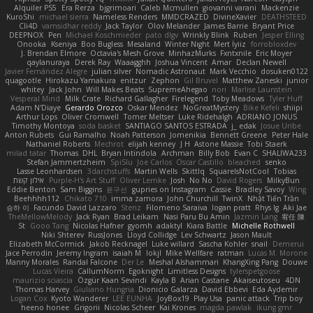
Alquiler PS5
Era Rerza
bjgrimoari
Caleb Mcmullen
giovanni varani
Mackenzie
KuroShi
michael sierra
Nameless Renders
MMDCRAZED
DivineXavier
DEATHSTEED
Cli4D
vamsidhar reddy
Jack Taylor
Olov Melander
James Barrie
Bryant Price
DEEPNOX
Pen
Michael Koschmieder
pato dlgv
Wrinkly Blink
Ruben
Jesper Elling
Onooka
Kseniya
Boo Bugless
Mesaland
Winter Night
Mert İyiiz
forrobloxdev
J. Brendan Elmore
Octavia's Mesh Grove
MinhazMurks
Fxntxnile
Eric Moyer
qaylanuraya
Derek Ray
Waaagghh
Joshua Vincent
Amar
Declan Newell
Javier Fernández Alegre
julian silver
Nomadic Astronaut
Mark Vecchio
dosuken0122
quagootle
Hirokazu Yamakura
enitzur
Zephon
Gil Bruvel
Matthew Zaneski
junior
whitey
Jack John
Will Makes Beats
SupremeAhegao
nori
Marlise Launstein
Vesperal Mind
Milk Crate
Richard Gallagher
Firelegend
Toby Meadows
Tyler Huff
Adam N'Diaye
Gerardo Orozco
Oskar Mendez
NoGreatMystery
Bike Kefeli
shiipi
Arthur Lops
Oliver Cromwell
Tomer Meltser
Luke Ridehalgh
ADRIANO JONUS
Timothy Montoya
soda basket
SANTIAGO SANTOS ESTRADA
j_ edak
Josue Uribe
Anton Rubets
Gui Ramalho
Noah Patterson
Jomenikia
Bennett Greene
Peter Hale
Nathaniel Roberts
Mechrot
elijah kenney
J H
Astone Massie
Tobi Staerk
milad tatar
Thomas
DHL
Bryan Intindola
Archman
Billy Bob
Evan C
SHALIWA233
Stefan Jammertzheim
SpiSlu
Joe Carlos
Oscar Castillo
bleached
senko
Lasse Leonhardsen
3darchstuffs
Martin Wells
Skittlq
SquareIsNotCool
Tobias
אילון קשת
Purple-H's Art Stuff
Oliver Lemke
Josh
No No
David Rogers
MilkyBun
Eddie Benton
Sam Biggins
윤구선
gupries on Instagram
Cassie
Bradley Savoy
Wing
Beehhhh112
Chikato 710
imma zamora
John Churchill
TwinX
Nhật Tiến Trần
승하 이
Facundo David Lazzaro
Stenz
Filomeno Saraiva
logan pratt
Rhys lg
Aki Jae
TheMellowMelody
Jack Ryan
Brad Leikam
Nasi Paru Bu Amin
Jazmin Lang
宥任 陳
St
Gooo Tang
Nicolas Hafner
gyomh
adaktyl
Kiara Battle
Michelle Rothwell
Niki Shterev
RussJones
Lloyd Collidge
Lev Schwartz
Jason Mault
Elizabeth McCormick
Jakob Recknagel
Luke willard
Sascha Kohler
snail
Demerui
Jace Perrodin
Jeremy Ingram
isaiah M
lokjl
Mike Wellfare
ratman
Lucas M. Morone
Manny Morales
Randal Falcone
Der Le
Meshal Alshammari
KhangXing Pang
Douwe
Lucas Vieira
CallumNorm
Egoknight
Limitless Designs
tylerspetgoose
maurizio sciascia
Özgür Kaan Sevindi
Kayla B
Arian Castane
Akaiseutoseu
4DN
Thomas Harvey
Giuliano Hungria
Dionicio Galarza
David Ebbevi
Eda Aydemir
Logan Cox
Kyoto Wanderer
LEE EUNHA
JoyBox19
Play Usa
panic attack
Trip boy
heeno honee
Grigorii
Nicolas Scheer
Kai Krones
magda pawlak
ikung gmr