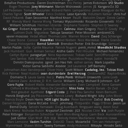
BetaFive Productions - Daren Dochterman
Eric Perley
James Robinson
I/O Studio
Roger Thomas
Joey Wittmann
Marcin Wiśniewski
James
JS
KangaroOz 3D
Leif Pedersen
Tomasz Muszyński
Roberd Palm
Lampantino
Javier Meseguer de Paz
Charles Tigner
Scott Wheeler
Eelco Dolstra
Lasse Kjønnås
Viduttam Katkar
chris huf
David Pekarek
Evan Seccombe
Manfred Knorr
PaulR
Malcolm Dwyer
Derek Carlin
RF
Wendy Ward
Fianna Wong
Tomasz Wyszolmirski
Riccardo Giovanetti
fr54
William Schilthuis
Herman Idzerda
Stephane Toraldo
Stephen D Swaney
Kai Gregor
Robert Angone
James Rogers
Calinou
Alan Gregory
Paul O' Grady
Phyl
Luthien Dulk
Miguelaxa
Takuya Sawatari
Peter Moonen
ambientCG
xavier moscoso
Vedat Afuzi
Thomas Lisle
Warren Moore
David
Zaq Schlanger
Chase Stone
Conicer
VoxelKei
Mikkel Nielsen
Nico Wardakas
Frank Grande
Denys Holovyanko
Bernd Schmidt
Brendon Porter
Erik Brundidge
Samuel
Martin Pražák
Sofia
Cyrille Maurice
Patrick Nugent
penti_mmd
Mondlicht Studios
Jack Humbert
Gun
Arman Sernaz
Atdhe Gashi
Petr Hloušek
Michael Fernandez
Caitlyn Byrne
paragsatyal
Nino Kapetanovic
Tobias Gallé
SonOfPorcupine
Leo Santos
Rob Waller
Michael Porter
Puzzlebox Props
Justin
honda78
Dimitri Diakopoulos
zgred
Jen Hao Yeh
esther carney
Mark Lopatka
Victor Gama Sabbithi
Alexlee
Jed Laurance
Jeff Barnaby
Johnathan Alan Vanderpool
Oliver Hotz
Scott Wilson
Cadalog, Inc.
Tobias Rösli
Rick Palmer
Neal Huston
sean dunderdale
Erel Herzog
OroborosNZ
RaptorBricks
Domenic S
Laura Ganis
Ike Li
Pietro Ponti
William Unsworth
Lorie Loeb
Fabrice Zaini
Andrew_D
R.H. García
William Carey
Michael B Johnson
G.P
Goro Fujita
Robert Wallis
Alexander Bachvarov
Evan Campbell
Rene Gansen
Clifford A Worsham
Fábio De Carvalho
Mike Festa
Martin Banak - Dr Zed
fred gissubel
Ayetheist
Edgard Costa
JJ
Pere Pau Sancho
Kevin Barnum
Henrik Berglund
Jay Piboontum
Patrick Lowry
Richard Wright
kiky
John Moon
Francis Boyle
Devin Harris
HDR Light Studio
Peter Baintner
Da5id
Bob Dowling
Daniel Fitzgerald
Dana McCabe
Miket
jehrmaig
f1rstpers0n
Peggy O'Brien
Jason Lai
Bernd Dully
Satoshi Yamasaki
Doug Auerbach
fengquan wang
Aeon Soul
Mark Krenz
Nicholas Rubin
Krzysztof Zwolinski
JG3
Nicolas Côté
V-o
Josh Purple
Peter Rittinger
Benjamin Schechter
Ryan Won-Meng Apuy
Liam Beck
AuroranFilms
Just Gollor
Glyn Wolf
亮作 淡波
Melody Helen MacFarlane
Makoto Izawa
Marc Lemoine
Vadim Turchin
Odin3D
Travis
Moiarte3d
Tim van Helsdingen
WyrmHead
Shawn Miller
Tawny Tomsen
Andy Hickmott
Mikayla
Hiroshi Saito