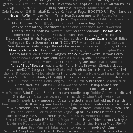
getzity
K.O Tsitra Eht
Brett Seipel
Liz Vermoesen
cryptic pk
PJ
quig
Allison Philips
anaptr
RenAzuma's Things
Risky_Bunny98
EndyArts
Mone Ane
James Paynter
Cole Blazevich
家維 張
Jakub Kukuryk
Kemberlyn Pegus
BOOSTED UK
Ryan Sanchez
Nathan Apffel
Mitchell Winn
Tania
Ieva Straupmane
金 康
Robert Marino
Victor De los Santos
Manfred
Philipp Jainz
Марина Ск
Dave Child
UncleJesseppe
Mike Duncan
Rene
名氏 无
Chris Priscott
Thomas Rigg
Derrick Graham
yankee (derogatory)
Overshafter
Madeleine Andersson
Nahuel Adreani
Dennis Smolek
Mythina
Noward Beast
Valerian Vardania
The Taxi Man
Robert Contreras
Azerta
HoboGod
Steve Pedler
Austyn K
PixelScribe
Double Downshift
Mr. Happy
Andrey Lebrov
sbuk
Edward Swartz
Jonah Edick
Wahrgrave
Dom Guerrera
Jazza
N_COUNTER
Artem Beitsch
Iryna Osadcha
Diran Bebekian
Caleb Slagle
Baptiste Belmudes
GrizzlyBeard
CJ
Troy
Chrisie
Morrissey Alexander
Harpbeats
charliehsy
Gregory Cook
Lulu
ExplorePolo
Danny Taurus
kay
Christian Forsgren
Venky
qwerty qwerty
Damon Hardy
Trevor McGee
Alan Pimm
Aku
Danilo Pipi
3DQuake
PooMagoo
Cristian
montrose edmonds
Harry
Frank Lundin
Cory Kutschker
Marcos Antonio
Randy "Blue" Bowden
david curiel
Rune
Nicky Brownell
Sibusiso Mauze
wpbirney420
T. Stargazer
Punit Chaturvedi
Andrew Barrie
Minehow
Mon1k4
Mitchell Kirkwood
Mike Bonafede
Keith Bridges
Kamila Novakova Tereza Nemcova
Wogan May
NefaroX
Stanley Chen榕樹
Unearthly Interactive
Jay
Joseph McKinnon
지후 이
Rafael Jimenez
Colin Langley
Juan M Ortiz
yusuf kodat
Taliesin River
GrimeOnADime
Cabot3D
Paola Avanzo
Sarah
Philipp Krombusch
Anthony Rosbottom
Danik Z
Herminia Alexandra Franco Parra
Hunter R
Vito Petrović
Saint Deluca
Sentient chicken noodle soup
Robbe Callewaert
Michael
Shalekendar
Alexander Levenson
James
Ma. Cristina Risoli
Yota chiba
Dean Simonds
Mark Sanderson
Alexandre Lhote
hazel bat
Abhijit Prasanth
Ben Hoffman
Matthew Edgmon
Tara Exotic
Juha Lindfors
Haydon Costall
Gonzako
Tim Winkelmann
Joel Green
Cody Chow
Miguel Mendez
Mario Epsley
dvdcusick
Philippe Bartholi
Carlos Cardenas Negro
Squak Box
Chlo Christine
Gray
Someone Anyone
sonal
Peter Page
Saturnis#6115
Heriberto Reinoso Gallegos
Elena T
Strogg
DaskalosBCE
ManiacMayo
Michael Hirschfelder
Joshua Palfrey
A
Maximino Huertas Vila
Shansen
Pureon
Rinalds Miļicins
Monica Pirvu
家俊 吴
Jahluu
Paul Marshall
Tabia Lourenco
Redlion
HeyoNSFW
Darry
Wojciech Świątkiewicz
Jack Lynch
Peter Siemens
Ben Berntsen
Nananekoko
Ian