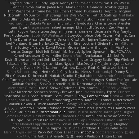
Targeted Individual Body Logger
Randy Lane
melanie hamilton
Lucy
Weasel
Elanor la
Vova Diakur
Jaden Rosi
Alon Cohen
Alexander October
文謙 許
Thor Ragnaros
Antoine Daubas
Ethan Tomaso
huaxuan Lei
Raptite
mogura
Nick Smith
AMcCarroll
high strangeness
Dylan Gorrell
Patrick Stallings
Neil Baker
ElUltimo DeLaFila
Yousick
Sankaku Bear
Dennis Libon
Reymeld Santiago
AJ
FacinusChip
Dakota Wreski
n_morcatti
killswitchkay
Charles Louie
Avaister
Liam Bryant
sagar sasson
rafael naranjo
Elijah
ELITE Scratch
Zack Kepner
Justin Rogow
Andre Labuschagne
lily ren
maxime vandecasteele
Vasyl Vasyliv
Post Production
Zbob
VW Winterstein
StorysComplete
Bob
Xavier
Mehmet Can
Nika Domi
Alexander Rayner-Barcelli
C
xd Idk
Hajime Tsunoda
FRNL Lou
Joel Montano
Bryan Hy
Jakub Zbyszynski
River Lockhart
Stefan Florea
MStorm
The Society of Visions
David Power
Michael Santoro
thu huynh
I_ViceRoy
Thomas Granger
bloli loli
Takashi M.
Melody Spiker
Spencer_
NicoPOWAAA
Kornel Anderson
Dixon Keller
Keenan Rush
Venkataram
LLB
Josh W.
Kevin Showman
Naomi Soh
McCoder
John Elliotte
Gregory Basile
Filip Wieland
Sebastian Norlund
blog cruvi
Marc Nguyen
MaxDezignz
Tic_cle
nogutidaisuke
George Dvorak
Haris Lattirom
Matthew Daday
Paul
Kamil Uriasz
Lirian
Sarah Schrock
Logan Hertz
Gaël Gilly
Musical Nexus
Buttmunky1
Danny Sale
Elias Guevara
Kathreena B
Huitaka Studio
Digital Abbot
Aleksandr Chebotariov
Cole Turner
John Kevin Ong
JonDo
Filip
Cornellus Pendrahgon
Striker The Fox
Lale
Gökhan Sazdağı
Steve-0
el smells
丸 黒
Domantas Jokšas
Eduard
EvilQ
Alexander Olesen
Luke C
Shawn Anderson
Tess
opostol
Jiří Ptáček
JamTarts
Clive McKenzie
Shabeen Barzey - Browne
Josh
Martin Bailey
Espen
Princess
SiryuSama
Kelu
Sean Derham
Sam Fowler
Funny_ Compilation69
htai wu
Nadia
Pupper
John KD
Mimic
The Remodeling Veteran
Talyana S
Parker
Mister Venom
Markku Hakala
Hussien Mohamed
Gaforga VK
Ich Simp
cyril faia
Nipper1er
ふぇ えっ
Tomato Huwaidi
Eduardo ramirez
Peter Bates
Jediah Pesu
Randy Wells
Eilir Ho
Mrunit Churi
Necromantique
Nikki Balsem
Render House
John Hughes
James Gonzales
Cristi Vanderburg
Kaeden Hahn
Timo Erick
Miroslav Šamánek
EfulTopo
The Starius Project
Punch UP: The Top Contender! Official Patreon
Jorge Manuel Cappello Barreto
Sticky Buttons
iiiFahad7
재우 김
Morgsley
Workbench
wegu1
TheHappyElite
Duane Strickland
DC Kasundra
Ross
Marcin Anyszkiewicz
Ricky Robinson
Elizabeth
moot1n
Scott Fredrickson
仁 小野
kb714
Chris
Gabriel Alvarado
哲 董
Fredrik Karlsson
Tristan Lorius