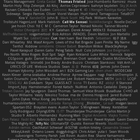
Titans Management
Greta Gedat
Thomas Fristed
Jose Humberto Ramirez
mura
Martin Holy
Filip Zelenjak
Ali Kılıç
Антон Сергеевич
bahriye taşdelen
Sky JK Arch
Razvan Cristiadis
Leo Euden
Carbonic
Kacper K
40. I Nengah Raditya Karya Putra
Sideways
Sergio Pamies
Oliver
Viorel Vlaican
Hurt Hand
Tamagoooo
TetaBOT
Kira V
XanderDK
John B.
Mark Scott
HG Park
William Karavites
Trollstuhl HagenLord
Mark Habbish
Call Me Sensei
NotARectangle
Noelle DeCuir
jae hoon Choi
Yd C
M C
Cameron Taylor
Nenad Nikolic
Tanner Moerke
Victor Ofvergard
苏打
K Y
Galahan
Derek Anwyl
W00k13
Released 50
MeTheManwich
iosgamertool
Bob Ashton
INFADEL
Devin Mattox
Jon Martello
Jan
Wyatt Sui
LesterCovax
Cue
tran tuan
Bad Radish
Sebastian
暁子 清水
Dan Wheatley
Md. Wasif Anjum
Lewis of the Rat Brigade
Juan Pinilla
My Name
Iggy
Terifict
Kiddow
simsterns
Olivier Babet
Brandon Wilkie
BlackSkyNinja
Pavel Karapud
Daren Gallo
Peleg Tabib
Null
Cole Johnson
Joe Bergmann
Pav North
Mike Rogers
Bull Spit
Sage
Ryan Kirkland
Luke White
Yannick
falgn0n
CGSpoon
gubi
Daniel Robertson
Brennan Oort
sanxbile
Dustin McGlinchey
Matias Vialagro
lininx66
Joe Brady
Andre Buzzo
Christian Stankovic
Việt Anh Lê
LYRICS OF LIFE
Webora Studios
Sean
乐 音
Petros
眠瓏
James
John Deere
Roman Vyborny
John Woodall
an l
BZK Gaming Leo
chen zhen
MODECAM
Kevin Klever
dima sirababa
Andrew Pierce
Артем Бардин
nagi
FranklinTremplin
JL
Iustin Ocunschi
Joey Parrella
Christian Lee
Robert Hankinson
M0TH
Jack Ü
LCQP
FENG XU
Ali DeAdam
Styxx
GLASS ACT
kona
T1 Exotic
RZ
abby!
ll Stanced
Import_bpy
Hamsternator
Forest Katsch
NuWest
Antonio Castaldo
Daisy Jai
Tristan Davies
Jay Spurgeon
David Thomas
Samuel Vikse Bruvik
BusaBusa
C+HO aR
Taylor Williams
Vasily
Nikoloz Todua
ma de
Dennis Hosgood
Jared Bullard
John Dykes
Yihui Xiong
Jay Renteria
Lucie Královcová
BurpingMusquito
humansoulinterface
Hector Estrada
Ranya Zhong
_Blobster_
Le sun
megan lavoie
Spartan 052
Brayden evans
Austin Taylor
S Mingkwan
Wawy
Kerstetter
Gicly Rodríguez
DryingUEFN
IS IT?
Thunderjaw Thunderjaw
Carlos Martin Jr
Studio 9
Alberto Hernandez
Running Man
Digital Ancients
Vlajko Tomić
Dan Palasz
Fadil Bay
Fabricio BJS
Ash Younes
Mr Memz
Paweł Krysiak
Gavin Dasuta
The Mighty KC
Nifty Nic
UltimateTJF
Quistis
Reinier Weerts
MaxMinutiae
Adrián ramos
Oachkatzl Schwoaf
dr32768
corbin tinsley
Cassandra Stewart
MikeyLikesIt
Delano Lowes
doggybdog26
Chris Aitan
yuta t
Sean Woods
cubeorigins
Tommy Parish
Just Rovin
Austin Rea
Shane Yamamoto
Eugene Dementjev
Vitaliy Florin
Никуся Гноянко
Michael Eckert
John Fewell