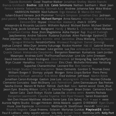
Davide Bortoletti
Coral
Heather Walker
Jonathan Shelley
Martín Franchi
Bianca Goldbach
Beefree
治英 矢島
Caleb Simmons
Nathan
baitham i
Maet
Jean
Fenice Ardente
Fabian Norrby
Fatimah Aziz
Andrew
Johanna Fate
Mike Weber
HARRISON PARKER
Ned Fullsom
Ergo Venatus
D
Marco De mitri
Iulian-Eduard Varvara
Jack Plummer
Temple Simpson
Jonathan Diaz
Jadriaan
paul paviot
Emma Reynolds
Michael Rampe
Anna Kasunic
mleczyk
Valeria Rosales
ZerozenSFM
tbycae
Chloe Kiso
Alastair JL
chen li
OOPS!
Alessandro & Riccardo Lazzarin
Wilhelm Nylund
Michael Bertin
Michael Stetler
Yashi Zeng
Jacob Schelbert
Malignant
Hardy
J
Moritz S.
Chihirios
Ethan Mulwee
Jonathan Correa
Rose
Jhon Magdalena
Aisha Harper
Fuji
Rupert Eveleigh
JaaySweeney
Andrei Tabone
Ruslana Dutchak
Allen Partridge
EpsilonCG
Peter Jessiman
Nikki Navaille
komito
emil
Saintetixx
Zhou Weitong
Tony Elwood
Sprague Williams
FeroshGirlSims
Worawut Pongchen
Daniel Jennings
Joshua Conard
Mike Dyer
Jeremy Fukunaga
Rockie Hoerter
鸿彬 邱
Gabriel Brenne
Carmine Ciccone
Paul Shewan
luke gentile
Lux_Fox
azbeaupre
Binsei Numao
Quade Zaban
Aleksandra Davydenko
Benjamin Newman
Kumatora
Liam Jordan
Masanyao
Andreas Gohl
TheThomasTrainzUser
Line Ulv
John Dreessen
David Valentine
Edson Rodriguez
Dávid Borsodi
Lil Sleeping Bag
SubToMyYTplz
Bryn Couser
HanaYou
Hakar Kerarmor
Elric Chen
Michelle Hironaka
Yandong
Supachai Chanarittichai
Leonard Rio
Ben Seaman
Axis Design Studio | Elliott Benjamin
Steve Clements
Gordon S
Thomas Deisz
William Bergen II
Slompy
yotpak
Morgan
Ximo Llopis Barber
Piero Perez
Anthony Simuel
astroblur
Erik Miller
Fred Vollmer
Jeff Kissel
Martin Býšek
Jonathan Caron-Roberge
Gaston
Jose Luis
seryong kim
till toe
Nicolas Ocheda
Clemente Gonzalez
Sean McSharry
Jack Palmstrom
John Daineusaure
Bas Peeters
Sascha Donie
Marvin W Parker
Patrick
Zach Ball
Isaac
katren wood
Deek_Blue
Jason Eyre
Bradley Wilson
Cathy W
Dennis Torosyan
Brian Dolan
Cameron Koch
Xavier Caliz
Zach Robyn
Fizzle
Lukas Ess
andrea cerini
Keerthi Pachala
Benjamin Learmonth
Claudia Toyama
Von Piper Flowers
Søren Rosendahl
Van Den Heuvel Matthew
Alberto Ferrer Lara
Edo Salvej
Pzit
✧ 𝔪𝔞𝔯𝔦 ✧
eeee
Aurora Nights Studio
Dougal Henken
Attila Malarik
uujann
D1REW00F
Ryan Dunn
mura
Jose Espinoza
iiiimmmm
Matthias LN
SteelDriver
Henri49
Solid Jake
Ricardo Negrete
Саша Ячмень
Solacen
Martynas Gurskas
PlaytestDS
Aren
Paul R LeBlanc
vikky
sepehr sabour
Silly Killy
Benoît Texier
Matthew Jeffs
Kelly Port