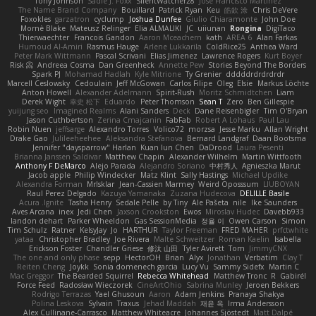
Tony Johnson
Sadie J. Foxx
SilentWatcher28
Jose Francisco Martinez
The Name Brand Company
Bouillard
Patrick Ryan
Keu
皓欽 涂
Chris DeVere
Foxokles
garzatron
cyclump
Joshua Dunfee
Giulio Chiaramonte
John Doe
Mornè Blake
Mateusz Relinger
Elia ALMALIKI
JC
uiiunan
Rongina
DigiTaco
Thierwaechter
Francois Gandon
Aaron Mceachern
kath
AREA 6
Alan Farkas
Humoud Al-Amiri
Rasmus Hauge
Arlene Lukkarila
ColdRice25
Anthea Ward
Peter Mark Wittmann
Pascal Scrivani
Elias Jimenez
Lawrence Rogers
Kurt Boyer
Risk 📀
Andreea Cosma
Dan Greenheck
Annette Pew
Stories Beyond The Borders
Spark PJ
Mohamad Hadlah
Kyle Mitrione
Ty Grenier
dddddrdrdrdrdr
Marcell Ceslowsky
Cedoulain
Jeff McGowan
Carlos Filipe
Oleg
Elsie
Markus Löchte
Anton Howell
Alexander Adelmann
Spirit-Rush
Moritz Schmidtchen
Liam
Derek Wight
幸史 松下
Eduardo
Peter Thomson
Sean T
Zero
Ben Gillespie
yuijung seo
Imagined Realms
Alani Sanders
Deck
Dane Reisenbigler
Tim O'Bryan
Jason Cuthbertson
Zerina Cmajcanin
FabFab
Robert A Lohaus
Paul Lau
Robin Nuen
jeffsarge
Alexandro Torres
Volico72
morzsa
Jesse Marku
Allan Wright
Drake Gao
Julileeheehee
Aleksandra Stefanova
Bernard Landgraf
Daan Bootsma
Jennifer "daysparrow" Harlan
Kuan lun Chen
DaDrood
Laura Pesenti
Brianna Janssen Saldivar
Matthew Chapin
Alexander Wilhelm
Martin Wittfooth
Anthony F DeMarco
Alejo Parada
Alejandro Soriano
中村秀人
Agnieszka Marut
Jacob apple
Philip Windecker
Matz Klint
Sally Hastings
Michael Updike
Alexandra Forman
MrIsklar
Jean-Cassien Marmey
Weird Oposssum
LIUBOYAN
Raul Perez Delgado
Kazuya Yamanaka
Zuzana Hudecova
DELILLE Basile
Acura .Ignite
Tasha Henry
Sedale Pelle
by Tiny
Ale Pašeta
nile
Ike Saunders
Aves Arcana
inex
Jedi Chen
Jaxson Crookston
Ewos
Miroslav Hudec
Davebb933
landon dehart
Parker Wheeldon
Gas SessionMedia
정율 이
Owen Carson
Simon
Tim Schulz
Ratner
KelsyJay
Jo
HARTHUR
Taylor Freeman
FRED MAHER
prfctwhite
yataa
Christopher Bradley
Joe Rivera
Malte Schweitzer
Roman Kaelin
Isabella
Erickson Foster
Chandler Griese
修汰 山田
Tyler Avirett
Tom
JimmyCNX
The one and only phase
sepp
HectorOH
Brian
Alyx
Jonathan
Verbatim
Clay T
Reiten Cheng
Joykk
Sonia domenech garcia
Lucy Vu
Sammy Sidefx
Martin C
Mac Greggor
The Bearded Squirrel
Rebecca Whitehead
Matthew Tronc
R
Gabirél
Force Feed
Radosław Wieczorek
CineArtOhio
Sabrina Munley
Jeroen Bekkers
Rodrigo Terrazas
Yael Ghusoun
Aaron
Adam Jenkins
Pranaya Shakya
Polina Leskova
Sylvain
Traxus
Jehad Maddah
재윤 옥
Irma Andersson
Alex Cullinane-Carrasco
Matthew Whiteacre
Johannes Sjöstedt
Matt Dalpé