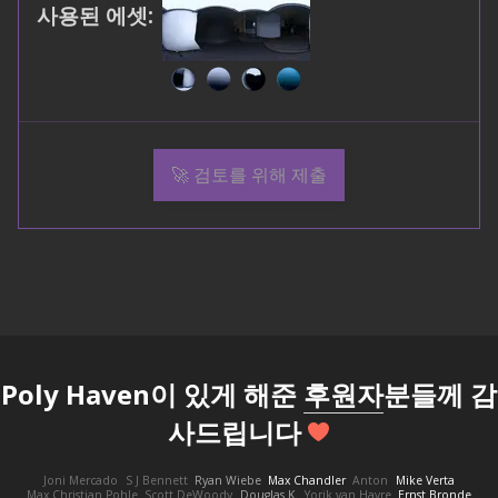
사용된 에셋
:
🚀 검토를 위해 제출
Poly Haven이 있게 해준
후원자
분들께 감
사드립니다
Joni Mercado
S J Bennett
Ryan Wiebe
Max Chandler
Anton
Mike Verta
Max Christian Pohle
Scott DeWoody
Douglas K.
Yorik van Havre
Ernst Bronde