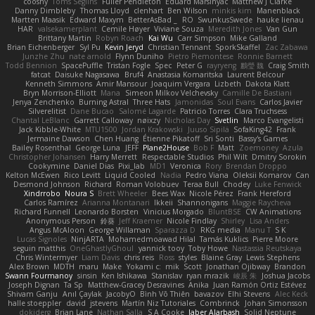
cooshy
Toms Seglins
Fuller Pendleton
Eduard Marsinyac
Matthew J Clarke
Danny Dimbleby
Thomas Lloyd
clenhart
Ben Wilson
minkis kim
Manenblack
Martten Maasik
Edward Maxym
BetterAsBad _
RO
SwunkusSwede
hauke lienau
HAR
valsekamerplant
Cemile Høyer
Viviane Souza
Meredith Jones
Van Gun
Brittany Martin
Robyn Roach
Kai Wu
Carr Simpson
Mike Galland
Brian Eichenberger
Syl Pu
Kevin Jeryd
Christian Tennant
SporkSkaffel
Zac Zabawa
Junzhe Zhu
nate arnold
Flynn Duniho
Pietro Piemontese
Ronnie Barnett
Todd Bennion
SpacePuffle
Tristan Fogle
Spec
Peter G
rayryeng
鸝瑩 魏
Craig Smith
fatcat
Daisuke Nagasawa
Bruf4
Anastasia Komaritska
Laurent Belcour
Kenneth Simmons
Amir Mansour
Joaquim Vergara
Lizbeth
Dakota Klatt
Bryn Morrison-Elliott
Mana
Simeon Milkov Velchevsky
Camille De Bastiani
Jenya Zenchenko
Burning Astral
Three Hats
Jamonidas
Soul Evans
Carlos Javier
Silverelitist
Dane Bucao
Salomé Lagarde
Patricio Torres
Clara Truchsess
Chantal LeBlanc
Garrett Calloway
nøixzy
Nicholas Day
Svetlin
Marco Evangelisti
Jack Kibble-White
MTU1500
Jordan Krakowski
Juuso Sipilä
SofaKing42
Frank
Jermaine Dawson
Chen Huang
Étienne Pikatoff
Sri Sonti
Bassy's Games
Bailey Rosenthal
George Luna
JEFF
Plane2House
Bob F
Matt
Zoemoney
Azula
Christopher Johansen
Harry Merrett
Respectable Studios
Phil Wilt
Dmitry Sorokin
Cookymine
Daniel Dias
Pixi_lab
MD1
Veronica
Rory
Brendan Droppo
Kelton McEwen
Rico Levitt
Liquid Cooled
Nadia
Pedro Viana
Oleksii Komarov
Can
Desmond Johnson
Richard
Roman Volobuev
Teraa Bull
Chodey
Luke Fenwick
Xindrrobo
Noura S
Brett Wheeler
Bees Wax
Nicole Pérez
Frank Hereford
Carlos Ramírez
Arianna Montanari
Ikkeii
Shannonigans
Maggie Raycheva
Richard Funnell
Leonardo Borsten
Vinicius Morgado
BluntBSE
CW Animations
Anonymous Person
鈴葵
Jeff Kraemer
Nicole Findlay
Shirley
Lisa Anders
Angus McAloon
George Willaman
Sparazza D
RKG media
Manu T
S K
Lucas Signoles
NinjARTA
Mohamedmoawad Hilal
Tamás Kuklics
Pierre Moore
seguin matthis
OneGhastlyGhoul
yannick tooy
Toby Howe
Nastassia Reutskaya
Chris Wintermyer
Liam Davis
chris reis
Ross
styles
Blaine Gray
Lewis Stephens
Alex Brown
MDTH
maru
Make
Yokami c:
mik
Scott
Jonathan Ojibway
Brandon
Swann Fourmanoy
sinsin
Ken Ishikawa
Stanislav
ryan mrazik
峻辰 朱
Joshua Jacobs
Joseph Dignan
Ta Sp
Matthew-Gracey Desravines
Anika
Juan Ramón Ortiz Estévez
Shivam Ganju
Anıl Çaylak
JacobyO
Bình Võ Thiên
bavazov
Elhi Stevens
Alec Keck
halle stoeppler
david
jstevens
Martín Niz Tutoriales
Combrinck
Johan Simonsson
dokiderg
Brian Lane
Nathan Salla
S A Cooke
Jaber Alarbash
Solid Neptune