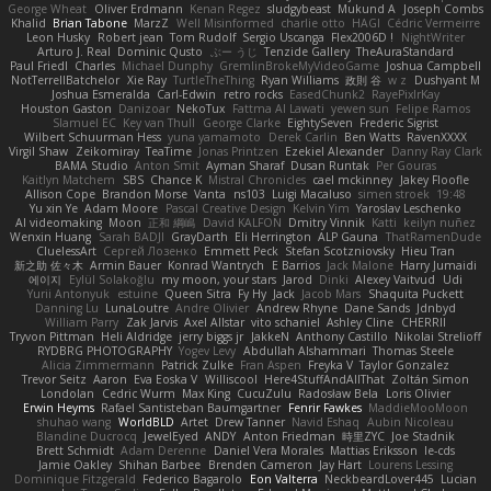
George Wheat
Oliver Erdmann
Kenan Regez
sludgybeast
Mukund A
Joseph Combs
Khalid
Brian Tabone
MarzZ
Well Misinformed
charlie otto
HAGI
Cédric Vermeirre
Leon Husky
Robert jean
Tom Rudolf
Sergio Uscanga
Flex2006D !
NightWriter
Arturo J. Real
Dominic Qusto
ぶー うじ
Tenzide Gallery
TheAuraStandard
Paul Friedl
Charles
Michael Dunphy
GremlinBrokeMyVideoGame
Joshua Campbell
NotTerrellBatchelor
Xie Ray
TurtleTheThing
Ryan Williams
政則 谷
w z
Dushyant M
Joshua Esmeralda
Carl-Edwin
retro rocks
EasedChunk2
RayePixlrKay
Houston Gaston
Danizoar
NekoTux
Fattma Al Lawati
yewen sun
Felipe Ramos
Slamuel EC
Key van Thull
George Clarke
EightySeven
Frederic Sigrist
Wilbert Schuurman Hess
yuna yamamoto
Derek Carlin
Ben Watts
RavenXXXX
Virgil Shaw
Zeikomiray
TeaTime
Jonas Printzen
Ezekiel Alexander
Danny Ray Clark
BAMA Studio
Anton Smit
Ayman Sharaf
Dusan Runtak
Per Gouras
Kaitlyn Matchem
SBS
Chance K
Mistral Chronicles
cael mckinney
Jakey Floofle
Allison Cope
Brandon Morse
Vanta
ns103
Luigi Macaluso
simen stroek
19:48
Yu xin Ye
Adam Moore
Pascal Creative Design
Kelvin Yim
Yaroslav Leschenko
AI videomaking
Moon
正和 綱嶋
David KALFON
Dmitry Vinnik
Katti
keilyn nuñez
Wenxin Huang
Sarah BADJI
GrayDarth
Eli Herrington
ALP Gauna
ThatRamenDude
CluelessArt
Cергей Лозенко
Emmett Peck
Stefan Scotzniovsky
Hieu Tran
新之助 佐々木
Armin Bauer
Konrad Wantrych
E Barrios
Jack Malone
Harry Jumaidi
에이지
Eylül Solakoğlu
my moon, your stars
Jarod
Dinki
Alexey Vaitvud
Udi
Yurii Antonyuk
estuine
Queen Sitra
Fy Hy
Jack
Jacob Mars
Shaquita Puckett
Danning Lu
LunaLoutre
Andre Olivier
Andrew Rhyne
Dane Sands
Jdnbyd
William Parry
Zak Jarvis
Axel Allstar
vito schaniel
Ashley Cline
CHERRII
Tryvon Pittman
Heli Aldridge
jerry biggs jr
JakkeN
Anthony Castillo
Nikolai Strelioff
RYDBRG PHOTOGRAPHY
Yogev Levy
Abdullah Alshammari
Thomas Steele
Alicia Zimmermann
Patrick Zulke
Fran Aspen
Freyka V
Taylor Gonzalez
Trevor Seitz
Aaron
Eva Eoska V
Williscool
Here4StuffAndAllThat
Zoltán Simon
Londolan
Cedric Wurm
Max King
CucuZulu
Radosław Bela
Loris Olivier
Erwin Heyms
Rafael Santisteban Baumgartner
Fenrir Fawkes
MaddieMooMoon
shuhao wang
WorldBLD
Artet
Drew Tanner
Navid Eshaq
Aubin Nicoleau
Blandine Ducrocq
JewelEyed
ANDY
Anton Friedman
時里ZYC
Joe Stadnik
Brett Schmidt
Adam Derenne
Daniel Vera Morales
Mattias Eriksson
le-cds
Jamie Oakley
Shihan Barbee
Brenden Cameron
Jay Hart
Lourens Lessing
Dominique Fitzgerald
Federico Bagarolo
Eon Valterra
NeckbeardLover445
Lucian