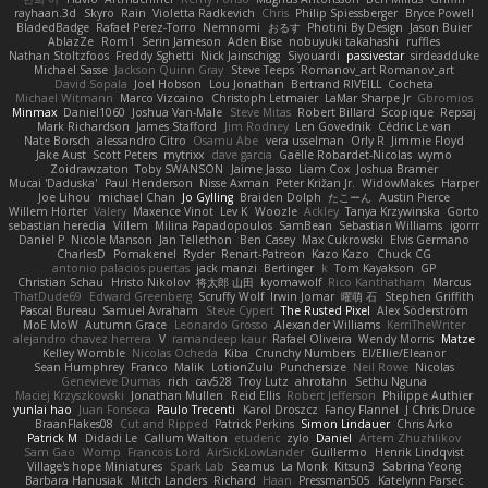
rayhaan.3d
Skyro
Rain
Violetta Radkevich
Chris
Philip Spiessberger
Bryce Powell
BladedBadge
Rafael Perez-Torro
Nemnomi
おるす
Photini By Design
Jason Buier
AblazZe
Rom1
Serin Jameson
Aden Bise
nobuyuki takahashi
ruffles
Nathan Stoltzfoos
Freddy Sghetti
Nick Jainschigg
Siyouardi
passivestar
sirdeadduke
Michael Sasse
Jackson Quinn Gray
Steve Teeps
Romanov_art Romanov_art
David Sopala
Joel Hobson
Lou Jonathan
Bertrand RIVEILL
Cocheta
Michael Witmann
Marco Vizcaino
Christoph Letmaier
LaMar Sharpe Jr
Gbromios
Minmax
Daniel1060
Joshua Van-Male
Steve Mitas
Robert Billard
Scopique
Repsaj
Mark Richardson
James Stafford
Jim Rodney
Len Govednik
Cédric Le van
Nate Borsch
alessandro Citro
Osamu Abe
vera usselman
Orly R
Jimmie Floyd
Jake Aust
Scott Peters
mytrixx
dave garcia
Gaëlle Robardet-Nicolas
wymo
Zoidrawzaton
Toby SWANSON
Jaime Jasso
Liam Cox
Joshua Bramer
Mucai 'Daduska'
Paul Henderson
Nisse Axman
Peter Križan Jr.
WidowMakes
Harper
Joe Lihou
michael Chan
Jo Gylling
Braiden Dolph
たこーん
Austin Pierce
Willem Hörter
Valery
Maxence Vinot
Lev K
Woozle
Ackley
Tanya Krzywinska
Gorto
sebastian heredia
Villem
Milina Papadopoulos
SamBean
Sebastian Williams
igorrr
Daniel P
Nicole Manson
Jan Tellethon
Ben Casey
Max Cukrowski
Elvis Germano
CharlesD
Pomakenel
Ryder
Renart-Patreon
Kazo Kazo
Chuck CG
antonio palacios puertas
jack manzi
Bertinger
k
Tom Kayakson
GP
Christian Schau
Hristo Nikolov
将太郎 山田
kyomawolf
Rico Kanthatham
Marcus
ThatDude69
Edward Greenberg
Scruffy Wolf
Irwin Jomar
曜萌 石
Stephen Griffith
Pascal Bureau
Samuel Avraham
Steve Cypert
The Rusted Pixel
Alex Söderström
MoE MoW
Autumn Grace
Leonardo Grosso
Alexander Williams
KerriTheWriter
alejandro chavez herrera
V
ramandeep kaur
Rafael Oliveira
Wendy Morris
Matze
Kelley Womble
Nicolas Ocheda
Kiba
Crunchy Numbers
El/Ellie/Eleanor
Sean Humphrey
Franco
Malik
LotionZulu
Punchersize
Neil Rowe
Nicolas
Genevieve Dumas
rich
cav528
Troy Lutz
ahrotahn
Sethu Nguna
Maciej Krzyszkowski
Jonathan Mullen
Reid Ellis
Robert Jefferson
Philippe Authier
yunlai hao
Juan Fonseca
Paulo Trecenti
Karol Droszcz
Fancy Flannel
J Chris Druce
BraanFlakes08
Cut and Ripped
Patrick Perkins
Simon Lindauer
Chris Arko
Patrick M
Didadi Le
Callum Walton
etudenc
zylo
Daniel
Artem Zhuzhlikov
Sam Gao
Womp
Francois Lord
AirSickLowLander
Guillermo
Henrik Lindqvist
Village's hope Miniatures
Spark Lab
Seamus
La Monk
Kitsun3
Sabrina Yeong
Barbara Hanusiak
Mitch Landers
Richard
Haan
Pressman505
Katelynn Parsec