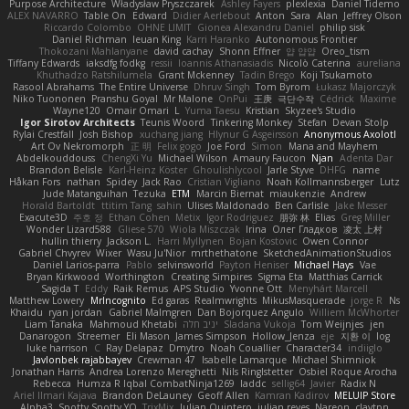
Purpose Architecture
Władysław Pryszczarek
Ashley Fayers
plexlexia
Daniel Tidemo
ALEX NAVARRO
Table On
Edward
Didier Aerlebout
Anton
Sara
Alan
Jeffrey Olson
Riccardo Colombo
OHNE LIMIT
Gionea Alexandru Daniel
philip sisk
Daniel Richman
Ieuan King
Karri Haranko
Autonomous Frontier
Thokozani Mahlanyane
david cachay
Shonn Effner
얍 얍얍
Oreo_tism
Tiffany Edwards
iaksdfg fodkg
ressii
Ioannis Athanasiadis
Nicolò Caterina
aureliana
Khuthadzo Ratshilumela
Grant Mckenney
Tadin Brego
Koji Tsukamoto
Rasool Abrahams
The Entire Universe
Dhruv Singh
Tom Byrom
Łukasz Majorczyk
Niko Tuononen
Pranshu Goyal
Mr Malone
OnPui
王庚
극단수작
Cédrick
Maxime
Wayne120
Omair Omari
L
Yuma Taesu
Kristian
Skyzee's Studio
Igor Sirotov Architects
Teunis Woord
Tinkering Monkey
Stefan
Devan Stolp
Rylai Crestfall
Josh Bishop
xuchang jiang
Hlynur G Asgeirsson
Anonymous Axolotl
Art Ov Nekromorph
正 明
Felix gogo
Joe Ford
Simon
Mana and Mayhem
Abdelkouddouss
ChengXi Yu
Michael Wilson
Amaury Faucon
Njan
Adenta Dar
Brandon Belisle
Karl-Heinz Köster
Ghoulishlycool
Jarle Styve
DHFG
name
Håkan Fors
nathan
Spidey
Jack Rao
Cristian Vigliano
Noah Kollmannsberger
Lutz
Jude Matanguihan
Tezuka
ETM
Marcin Biernat
miaukenzie
Andrew
Horald Bartoldt
ttitim Tang
sahin
Ulises Maldonado
Ben Carlisle
Jake Messer
Exacute3D
주호 정
Ethan Cohen
Metix
Igor Rodriguez
朋弥 林
Elias
Greg Miller
Wonder Lizard588
Gliese 570
Wiola Miszczak
Irina
Олег Гладков
凌太 上村
hullin thierry
Jackson L.
Harri Myllynen
Bojan Kostovic
Owen Connor
Gabriel Chvyrev
Wixer
Wasu Ju'Nior
mrthethatone
SketchedAnimationStudios
Daniel Larios-parra
Pablo
selvinsworld
Payton Heniser
Michael Hays
Vae
Bryan Kirkwood
Worthington
Creating Simpires
Sigma Eta
Matthias Carrick
Sagida T
Eddy
Raik Remus
APS Studio
Yvonne Ott
Menyhárt Marcell
Matthew Lowery
MrIncognito
Ed garas
Realmwrights
MikusMasquerade
jorge R
Ns
Khaidu
ryan jordan
Gabriel Malmgren
Dan Bojorquez Angulo
Williem McWhorter
Liam Tanaka
Mahmoud Khetabi
יניב חלה
Sladana Vukoja
Tom Weijnjes
jen
Danarogon
Streemer
Eli Mason
James Simpson
Hollow_Jenza
eje
지환 이
log
luke harrison
C
Ray Delapaz
Dmytro
Noah Couallier
Character34
indiiglo
Javlonbek rajabbayev
Crewman 47
Isabelle Lamarque
Michael Shimniok
Jonathan Harris
Andrea Lorenzo Mereghetti
Nils Ringlstetter
Osbiel Roque Arocha
Rebecca
Humza R Iqbal CombatNinja1269
laddc
sellig64
Javier
Radix N
Ariel Ilmari Kajava
Brandon DeLauney
Geoff Allen
Kamran Kadirov
MELUIP Store
Alpha3
Spotty Spotty YQ
TrixMix
Julian Quintero
julian reyes
Nareon
claytpn