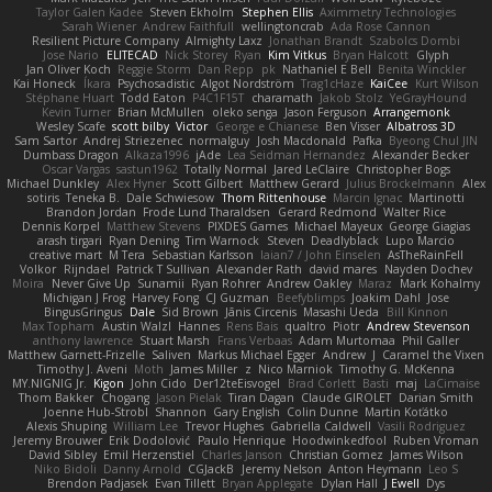
Taylor Galen Kadee
Steven Ekholm
Stephen Ellis
Aximmetry Technologies
Sarah Wiener
Andrew Faithfull
wellingtoncrab
Ada Rose Cannon
Resilient Picture Company
Almighty Laxz
Jonathan Brandt
Szabolcs Dombi
Jose Nario
ELITECAD
Nick Storey
Ryan
Kim Vitkus
Bryan Halcott
Glyph
Jan Oliver Koch
Reggie Storm
Dan Repp
pk
Nathaniel E Bell
Benita Winckler
Kai Honeck
Íkara
Psychosadistic
Algot Nordström
Trag1cHaze
KaiCee
Kurt Wilson
Stéphane Huart
Todd Eaton
P4C1F15T
charamath
Jakob Stolz
YeGrayHound
Kevin Turner
Brian McMullen
oleko senga
Jason Ferguson
Arrangemonk
Wesley Scafe
scott bilby
Victor
George e Chianese
Ben Visser
Albatross 3D
Sam Sartor
Andrej Striezenec
normalguy
Josh Macdonald
Pafka
Byeong Chul JIN
Dumbass Dragon
Alkaza1996
jAde
Lea Seidman Hernandez
Alexander Becker
Oscar Vargas
sastun1962
Totally Normal
Jared LeClaire
Christopher Bogs
Michael Dunkley
Alex Hyner
Scott Gilbert
Matthew Gerard
Julius Brockelmann
Alex
sotiris
Teneka B.
Dale Schwiesow
Thom Rittenhouse
Marcin Ignac
Martinotti
Brandon Jordan
Frode Lund Tharaldsen
Gerard Redmond
Walter Rice
Dennis Korpel
Matthew Stevens
PIXDES Games
Michael Mayeux
George Giagias
arash tirgari
Ryan Dening
Tim Warnock
Steven
Deadlyblack
Lupo Marcio
creative mart
M Tera
Sebastian Karlsson
Iaian7 / John Einselen
AsTheRainFell
Volkor
Rijndael
Patrick T Sullivan
Alexander Rath
david mares
Nayden Dochev
Moira
Never Give Up
Sunamii
Ryan Rohrer
Andrew Oakley
Maraz
Mark Kohalmy
Michigan J Frog
Harvey Fong
CJ Guzman
Beefyblimps
Joakim Dahl
Jose
BingusGringus
Dale
Sid Brown
Jānis Circenis
Masashi Ueda
Bill Kinnon
Max Topham
Austin Walzl
Hannes
Rens Bais
qualtro
Piotr
Andrew Stevenson
anthony lawrence
Stuart Marsh
Frans Verbaas
Adam Murtomaa
Phil Galler
Matthew Garnett-Frizelle
Saliven
Markus Michael Egger
Andrew
J
Caramel the Vixen
Timothy J. Aveni
Moth
James Miller
z
Nico Marniok
Timothy G. McKenna
MY.NIGNIG Jr.
Kigon
John Cido
Der12teEisvogel
Brad Corlett
Basti
maj
LaCimaise
Thom Bakker
Chogang
Jason Pielak
Tiran Dagan
Claude GIROLET
Darian Smith
Joenne Hub-Strobl
Shannon
Gary English
Colin Dunne
Martin Koťátko
Alexis Shuping
William Lee
Trevor Hughes
Gabriella Caldwell
Vasili Rodriguez
Jeremy Brouwer
Erik Dodolović
Paulo Henrique
Hoodwinkedfool
Ruben Vroman
David Sibley
Emil Herzenstiel
Charles Janson
Christian Gomez
James Wilson
Niko Bidoli
Danny Arnold
CGJackB
Jeremy Nelson
Anton Heymann
Leo S
Brendon Padjasek
Evan Tillett
Bryan Applegate
Dylan Hall
J Ewell
Dys