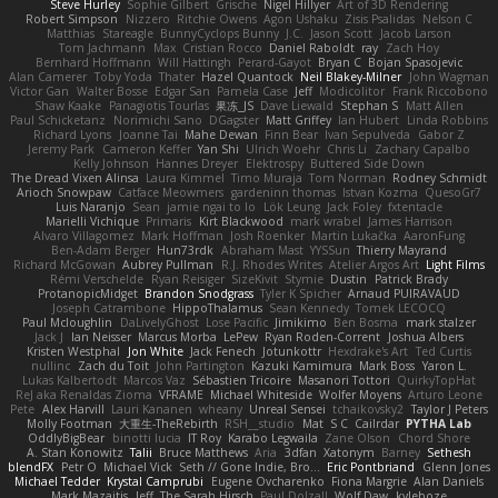
Steve Hurley
Sophie Gilbert
Grische
Nigel Hillyer
Art of 3D Rendering
Robert Simpson
Nizzero
Ritchie Owens
Agon Ushaku
Zisis Psalidas
Nelson C
Matthias
Stareagle
BunnyCyclops Bunny
J.C.
Jason Scott
Jacob Larson
Tom Jachmann
Max
Cristian Rocco
Daniel Raboldt
ray
Zach Hoy
Bernhard Hoffmann
Will Hattingh
Perard-Gayot
Bryan C
Bojan Spasojevic
Alan Camerer
Toby Yoda
Thater
Hazel Quantock
Neil Blakey-Milner
John Wagman
Victor Gan
Walter Bosse
Edgar San
Pamela Case
Jeff
Modicolitor
Frank Riccobono
Shaw Kaake
Panagiotis Tourlas
果冻_JS
Dave Liewald
Stephan S
Matt Allen
Paul Schicketanz
Norimichi Sano
DGagster
Matt Griffey
Ian Hubert
Linda Robbins
Richard Lyons
Joanne Tai
Mahe Dewan
Finn Bear
Ivan Sepulveda
Gabor Z
Jeremy Park
Cameron Keffer
Yan Shi
Ulrich Woehr
Chris Li
Zachary Capalbo
Kelly Johnson
Hannes Dreyer
Elektrospy
Buttered Side Down
The Dread Vixen Alinsa
Laura Kimmel
Timo Muraja
Tom Norman
Rodney Schmidt
Arioch Snowpaw
Catface Meowmers
gardeninn thomas
Istvan Kozma
QuesoGr7
Luis Naranjo
Sean
jamie ngai to lo
Lök Leung
Jack Foley
fxtentacle
Marielli Vichique
Primaris
Kirt Blackwood
mark wrabel
James Harrison
Alvaro Villagomez
Mark Hoffman
Josh Roenker
Martin Lukačka
AaronFung
Ben-Adam Berger
Hun73rdk
Abraham Mast
YYSSun
Thierry Mayrand
Richard McGowan
Aubrey Pullman
R.J. Rhodes Writes
Atelier Argos Art
Light Films
Rémi Verschelde
Ryan Reisiger
SizeKivit
Stymie
Dustin
Patrick Brady
ProtanopicMidget
Brandon Snodgrass
Tyler K Spicher
Arnaud PUIRAVAUD
Joseph Catrambone
HippoThalamus
Sean Kennedy
Tomek LECOCQ
Paul Mcloughlin
DaLivelyGhost
Lose Pacific
Jimikimo
Ben Bosma
mark stalzer
Jack J
Ian Neisser
Marcus Morba
LePew
Ryan Roden-Corrent
Joshua Albers
Kristen Westphal
Jon White
Jack Fenech
Jotunkottr
Hexdrake's Art
Ted Curtis
nullinc
Zach du Toit
John Partington
Kazuki Kamimura
Mark Boss
Yaron L.
Lukas Kalbertodt
Marcos Vaz
Sébastien Tricoire
Masanori Tottori
QuirkyTopHat
ReJ aka Renaldas Zioma
VFRAME
Michael Whiteside
Wolfer Moyens
Arturo Leone
Pete
Alex Harvill
Lauri Kananen
wheany
Unreal Sensei
tchaikovsky2
Taylor J Peters
Molly Footman
大重生-TheRebirth
RSH__studio
Mat
S C
Cailrdar
PYTHA Lab
OddlyBigBear
binotti lucia
IT Roy
Karabo Legwaila
Zane Olson
Chord Shore
A. Stan Konowitz
Talii
Bruce Matthews
Aria
3dfan
Xatonym
Barney
Sethesh
blendFX
Petr O
Michael Vick
Seth // Gone Indie, Bro...
Eric Pontbriand
Glenn Jones
Michael Tedder
Krystal Camprubi
Eugene Ovcharenko
Fiona Margrie
Alan Daniels
Mark Mazaitis
Jeff
The Sarah Hirsch
Paul Dolzall
Wolf Daw
kyleboze