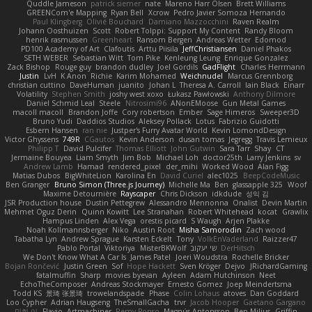
Quddle Jameson
patrick siemer
nate
Mareno Harr Olsen
Brett Williams
GREENCom'e Mapping
Ryan Bell
Xcrow
Pedro Javier Somoza Hernando
Paul Klingberg
Olivié Bouchard
Damiano Mazzocchini
Raven Realm
Johann Oosthuizen
Scott
Robert Tolppi: Support My Content
Randy Bloom
henrik rasmussen
Greenheart
Ransom Bergen
Andreas Wetter
Edomod
PD100 Academy of Art
Clafoutis
Arttu Piisila
JeffChristiansen
Daniel Phakos
SETH WEBER
Sebastian Witt
Tom Pike
Kenleung Leung
Enrique Gonzalez
Zack Bishop
Rouge guy
brandon dudley
Joel Gordils
GadFlight
Charles Herrmann
Justin
LvH
K Anon
Richie
Karim Mohamed
Weichnudel
Marcus Grennborg
christian cuttino
DaveHuman
juanito
Johan L
Theresa A. Carroll
Iain Black
Einarr
Volatility
Stephen Smith
joshy west xoxo
Łukasz Pawłowski
Anthony Dilmore
Daniel Schmid Leal
Steele
Nitrosimi96
ANonEMoose
Gun Metal Games
macoll macoll
Brandon Joffe
Cory robertson
Ember
Sage Himeros
Sweeper3D
Bruno Yudi
Daddios Studios
Aleksey Pollack
Lotus
Fabrizio Guidotti
Esbern Hansen
ran nie
Justper's Furry Avatar World
Kevin LomondDesign
Victor Ghyssens
749R
CGautos
Kevin Anderson
dusan tomas
Jegregg
Travis Lemieux
Philipp T
David Pulcifer
Thomas Elliott
John Gutwin
Sara Tarr
Shay
CT
Jermaine Bouyea
Liam Smyth
Jim Bob
Michael Loh
doctor25th
Larry Jenkins
sv
Andrew Lamb
Hamad
rendered_pixel
der_mihi
Worked Wood
Alan Figg
Matias Dubos
BigWhiteLion
Karolina En
David Curiel
alec1025
BeepCodeMusic
Ben Granger
Bruno Simon (Three.js Journey)
Michelle Ma
Ben
glassapple 325
Woof
Maxime Detournière
Rayscaper
Chris Dickson
idkdude
성익 김
JSR Production house
Dustin Pettegrew
Alessandro Mennonna
Onalist
Devin Martin
Mehmet Oguz Derin
Quinn Kowitt
Lee Stranahan
Robert Whitehead
kocat
Grawlix
Hampus Linden
Alex Vega
orestis picard
S Waugh
Arjen Plakke
Noah Kollmannsberger
Niko
Austin Root
Misha Samorodin
Zach wood
Tabatha Lyn
Andrew Sprague
Karsten Eckelt
Tony
VolkEnVaderland
Raizzer47
Pablo Portal
Viktoriya
MisterBKWolf
שי יעקוב
DerHitsch
We Don't Know What A Car Is
James Patel
Joeri Woudstra
Rochelle Bricker
Bojan Rončević
Justin Green
Sof
Hope Hackett
Sven Kröger
Dejvo
JRichardGaming
fatalmuffin
Sharp
movies byevan
Ayleen
Adam Hutchinson
Neet
EchoTheComposer
Andreas Stockmayer
Ernesto Gomez
Joep Meindertsma
Todd KS
景琦 张景琦
trowelandspade
Phase
Colin Lohaus
atoves
Dan Goddard
Loo Cypher
Adrian Haugseng
TheSmallGacha
trvr
Jacob Hooper
Gaetano Gargano
민희 이
Flavio
Artmachiner
Remy Ponso
Magnús Antonsson
Ben Milius
Griffin