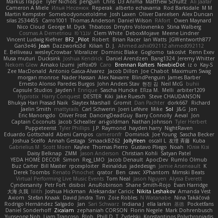
Markus Trappe
Tyler Nichols
penguin
Chris
D3 Anima
Matthew Schultz
Ali Jaafar
Cameron A Miele
Илья Несенюк
Reperak
alberto echavarria
Rod Barksdale
M M
Martin Kempster
Somebodyoncetoldme
Josh Laxen
Oliver Danielsen
Alex Duncan
silas 2534455
Carro1001
Thomas Anderson
Daniel Wilson
RAfort
Owen Maynard
Nico Cloud
George M. Dyck
Thbatcos
Dmytro Volovnenko
Stina Walberg
Cosmas A Demetriou
ענבר פז
Clem White
DeboxMojave
Meene Lindner
Vincent Ludwig Kiefner
BF2 _Pilot
Robert
Brian Racer
Ian Watts
JGWentworth877
Gan3e46
Jean
Dazzworks3d
Kilian
D. J.
Ahmed.ashii092112 ahmed092112
E. Belliveau
wesleyCrowbar
Vibralizer
Dominic Blake
Goglomo
takoslvt
Renn Exev
Musa muturi
Ducksink
Joshua Kendrick
Daniel Arendzen
Bang1324
Jeremy Whitter
Nekom Glew
Amako Izumi
jeffox09
Caro
Brennan Rafters
NewbieDot
iz o
Kay-S
Zee MacDonald
Antonio Gasca-Alvarez
Jacob Dillon
Joe Chabot
Maximum Swag
morgan monroe
Nader Hassan
Alex Navarre
BlindPenguin
James Barber
Ernesto Alonso Paredes Burgos
John Anders Stav
현진 김
Neil McG
buhii
Capsule Studios
Jayden !
Enrique
Sascha Huncke
Elīza M.
Melli
arbiter1209
Hyprotix
Harry Conquest
DESTER
Kiki
Jake Ruesch
Steve CHAUDANSON
Bhukya Hari Prasad Naik
Slaytex Marshall
Gromit
Dan Pachter
dork667
Richard
Jaelin Smith
mattyrails
Carl Schwerin
Joeri Lefévre
Mike
Sol
J&G
Jon
Eric Manongdo
Oliver Frost
DancingDeadGuy
Barry Connolly
Aeval
Jon
Captain Coconuts
Jacob Schealler
ari-goldman
Nathan Johnson
Tyler Herbert
Puppeteerist
Tyler Phillips
J.P. Raymond
hayden harry
NightRaven
Eduardo Gottschald
Abeni Campos
cameronfr
Dominick
Joe Young
Sascha Becker
Joshua Scelfo
Annah Gestaga
SmaackBZ62
JollyYeen
oscall L
友理 斉藤
Kuba
Gabrielius M
Scott Moen
Kaylee
Thomas Pierro
Gustavo Pliego
Noah
Юлія Кізі
Daisy Belknap
ZMM
Jason Anderson
Christian Kohli
Satyan Patel
YEDA HOME DECOR
Simon
Reg_LMO
Jacob Denault
ApocDev
Rumlo Olmub
Buz Carter
Bill Master
rpcexploiter
Reinaldus
jadedesign
Jamie Arseneault
K
Derek Toombs
Renato Pinochet
qrator
Ben
cawc
XPhantom
Mimski Beats
Virtual Performing Live Music Events
Tom Neal
Jason Nguyen
Alyssa Everett
Cyndersanity
Petr Fořt
disiboi
AnuRobinson
Shane Smith-Rojo
Evan Harridge
大海 久我
lilith
Joshua Hickman
Aleksandar Caricic
Nikita Leshakov
Amanda Vest
Axiom
Stefan Knaak
David Jindra
Tim
Zoie Robles
N Watanabe
Nina Takáčová
Rodrigo Hernández Salgado
Jan
Sari Schwarz
Indiana J
ella larkin
基德
Pocketfans
Daniel Sonderhoff
Zicalam
zephaniah CORSON
Florin Negele
Mark Dohrenbusch
Yunseong Noh
Liam Trancoso
Blob
Phill D
T_Zydelski
Konstantinos Polychroniadis