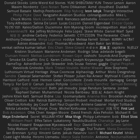
Donald Stooks
Little Weird Kid Stories
YUKI SHIBUTANI/ YUN
Trevor Larson
Aaron
Maxim Nordentz
Caio Notari
Tomi Ollikainen
Aimé
cloudhed
Duskfall
Samuel Bassale
Mathijs Peerboom
Filip Nyborg
leon labyk
Triangle Interactive
Philip Pryke
Dave
Fangzahn Aviation Studios
colinangusstudio
Mike L.
Chuck Morris
Mark Leonard
Will
francesco sabbatella
Alexander Leinauer
Tony Alfredsson
Salina De Leon
Lucas Cozzoli
Daniel Eijgendaal
Eliézer Ojeda
תמר פלג טל
Kaleo/Dalton
Duzemine
Kim Myeong Soom
nicolaspetton
Alan Stoll
Greenlines78
Kie
Jeffrey McIlmoyle
Felix Lopez
Steve White
Daniel Warf
Syed
혜영 전
andrew Carbery
Federico Salvetti
C1T1Z333N
The Paraverse
Chem
Anthony Delasanta
Minja Lojanica
roddye
Melissa Farrell
Stilian
ꌃ꒒ꀎꋪꋪꌩ ꀘꈤꀤꁅꃅ꓄
Adrien Alexandre
Rab
Thomas Woodward
Alan Bakir
Ian Wilson
venkat rathna kumar talluri
Eric Chan
Steve Girard
n d o n
思涵 王
captkiro
N-JELLY
Kristinn Sturluson
Marianne Andersen
Rodrigo Silva
adelaide begalli
Duncan Hewitt
Mattias Lundstrom
Rowan Gipe
coshichi
Sounds And Dungeons
Smoke EA Graffiti
Eric G
Karen Collins
Joseph Krzywoszyja
Nathanaël Platz
FlameTop
AshenBone
Josh Strawder
Inês Sousa
Fennec
gaggle
Digital Prophet
Vsevolods Gniteckis
Mark
Tristan Voulelis
Walter Weaver
Alex Stephens
Luthonium Virtual Heritage
Илья Снопков
Alphaology
Arthur
Moto Designshop
Sandra
Classical Salamander
Stefan Plösser
Julian Rai Anwor
Mythical X Customs
Harrison Gafford
nost
Hemen Galal
GonzoNole
Zineb mounfik
damageg
George
Tony Li
For Got U
Canun
Juuso Pohjola
Gerardo Quiros Sanchez
Samuel Benning
piggy chop
Nathanaël
Beth
jan moudry
Jorge Panduro Santana
Jordan
Raphael Dahan
Muhammad
Nicola Baribeau
宣臣 紀
Adam Knight
Jeshire Kiten Katt
Samuel Bidne
Lisa
toomanydans
Arianna Mex
Brooklen Ashleigh
Oliver Cretton
kiki
Patrick Balthrop
Simon Probert
micheal
Mortal Void Studios
Mathias Kirkeby
Jay Court
Bart Paul Dujardin
Anilene Gassner
Holger Tollbäck
Nikita Lebedev
Filip Morys
Doxy
Michel Kinfoussia
lewdgazer
川頁 可可
First Last
Bob Anderson
Ofek Chen
Keegan Moore
David French
Alex Pehotin
Michael R
Sai
Maya Enderland
Sxcret
WILLIAM HTAY
Misa Vlogs
Philipp Lehmann
bob
Elliot Sloss
William Peart
Effex Talon
Lukatonny
NautiluStudios
Chanakya
Jay Lane
Nicolas Fossard
Владислав Жуковський
Raje
Daviid Enzo
Carl-Simon Sahlin
Toby Watson
אלמוג
Andrei Barsan
Dylan Scruggs
Trul Trulsen
Maria Diavolova
Ian Brennan
なのは
Vincent Gates
Jakub Hasanov
Ivan R
Michael Keutel
Ishika
Coast Light Media
Hiromi Uematsu
Marco Scala Bertolin
Antonio
NocturnalKestrel