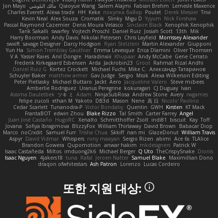
Jon Mayo
مالك البلوشي
Qiaoyue Wang
Salem Alajmi
Fabian Brehm
Lemesle Maxence
Charles Everett
Alexa trade
HH
Keke
покупка байер
Poulet
Derek Messier
Trivi
Kevin Neal
Alex Souza
Cromatik
Slinky
Migu D
Yyyum
Nick Forshaw
Pascal Raymond Cazemier
Denis Moura Velasco
Sinclaire Black
Xenophik Xenophik
Tarik Sakalli
swarfey
Vojtech Proschl
Daniel Ruiz
Josiah Scott
13th
Mik
Harry Boorman
Andy Davis
Nikolai Petersen
Chris Layfield
Morrissey Alexander
swxift
savage Designer
Darcy Hodgson
Ryan Stelzleni
Martin Alexander
Giupponi
Yun Ha
Simon Tremblay Gauthier
Emma Levesque
Erica Dlamini
Oliver Thomsen
V A
Yasser Raies
Anil Dongre
Haradinxiii
Khupaar
Andy McCabe
Gene Cerrato
Frederik Kirkegaard Esbensen
Arda
Jackrobin23
Groot
Rahmat Rizal Andhi
Daniel Ruiz G
Kortez Crockett
Michael Fuchs
Mike C.
Александр Татаринов
Schuyler Baker
matthew armer
Gav Judge
Sergio
Misik
Alexa Wilkerson Editing
Peter Pietlasky
Michael Buttaro
Jackt
Aero
Jacqueline Valero
Steve mcbees
Amberlie Rodriguez
Uranus Peregrine
kokuragari
CJ Duguay
Ivan
Assima Dauletbek
ツキ ミ
Adam
NinjaSubRosa
Andrew Stone
Avery
rwgames
felipe zucoli
ethan M
Yakoto
DB3d
Mason
Nene
高 日
Nicolo' Paolino
Cedar Scarlett
Tunanodra-P
Victor Bondatiy
Quentin
GWH
Kirsten
KT Mack
FrantaBOT
edwin Zhou
Blake Rizzo
Tal Smith
Carter Farrey
Angel
Juan José Castaño
HugoRC
Xenalto
Schmitthoffer Zsolt
indi81
biscuit
Kay
Toff
Jovana
Sofiya Ibragimova
BlizzyFox
William Thirlaway
David Brown
Babacar Diop
Marco
noCrxdit
Samuel Furr
Trisha Chua
Skkiff
nan mi
GlazeDonut
William Travis
Aspyr
David Vidmar
Whispers
rony maayan
Sergio Rizen
abimi
Ace 6s
TLAlice
Brandon Gowera
Qupomotion
anwar hakim
mkdesigners
Patrick W
Isaac Castañeda
Miltos
imduong2k6
Michael Berger
Q Uto
TheCrispySnake
Dionis
Isaac Nguyen
4jakers18
tuna
Rafal
Jeroen Natter
Samuel Blake
Maximillian Dono
draqon ofwhitestars
Ash Patron
Lorenzo
Lucas Cordeiro
또한 지원 대상: