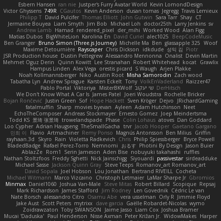
Esbern Hansen
ran nie
Justper's Furry Avatar World
Kevin LomondDesign
Victor Ghyssens
749R
CGautos
Kevin Anderson
dusan tomas
Jegregg
Travis Lemieux
Philipp T
David Pulcifer
Thomas Elliott
John Gutwin
Sara Tarr
Shay
CT
Jermaine Bouyea
Liam Smyth
Jim Bob
Michael Loh
doctor25th
Larry Jenkins
sv
Andrew Lamb
Hamad
rendered_pixel
der_mihi
Worked Wood
Alan Figg
Matias Dubos
BigWhiteLion
Karolina En
David Curiel
alec1025
BeepCodeMusic
Ben Granger
Bruno Simon (Three.js Journey)
Michelle Ma
Ben
glassapple 325
Woof
Maxime Detournière
Rayscaper
Chris Dickson
idkdude
성익 김
Piotr
JSR Production house
Dustin Pettegrew
Alessandro Mennonna
Onalist
Devin Martin
Mehmet Oguz Derin
Quinn Kowitt
Lee Stranahan
Robert Whitehead
kocat
Grawlix
Hampus Linden
Alex Vega
orestis picard
S Waugh
Arjen Plakke
Noah Kollmannsberger
Niko
Austin Root
Misha Samorodin
Zach wood
Tabatha Lyn
Andrew Sprague
Karsten Eckelt
Tony
VolkEnVaderland
Raizzer47
Pablo Portal
Viktoriya
MisterBKWolf
שי יעקוב
DerHitsch
We Don't Know What A Car Is
James Patel
Joeri Woudstra
Rochelle Bricker
Bojan Rončević
Justin Green
Sof
Hope Hackett
Sven Kröger
Dejvo
JRichardGaming
fatalmuffin
Sharp
movies byevan
Ayleen
Adam Hutchinson
Neet
EchoTheComposer
Andreas Stockmayer
Ernesto Gomez
Joep Meindertsma
Todd KS
景琦 张景琦
trowelandspade
Phase
Colin Lohaus
atoves
Dan Goddard
Loo Cypher
Adrian Haugseng
TheSmallGacha
trvr
Jacob Hooper
Gaetano Gargano
민희 이
Flavio
Artmachiner
Remy Ponso
Magnús Antonsson
Ben Milius
Griffin
rayhaan.3d
Skyro
Rain
Violetta Radkevich
Chris
Philip Spiessberger
Bryce Powell
BladedBadge
Rafael Perez-Torro
Nemnomi
おるす
Photini By Design
Jason Buier
AblazZe
Rom1
Serin Jameson
Aden Bise
nobuyuki takahashi
ruffles
Nathan Stoltzfoos
Freddy Sghetti
Nick Jainschigg
Siyouardi
passivestar
sirdeadduke
Michael Sasse
Jackson Quinn Gray
Steve Teeps
Romanov_art Romanov_art
David Sopala
Joel Hobson
Lou Jonathan
Bertrand RIVEILL
Cocheta
Michael Witmann
Marco Vizcaino
Christoph Letmaier
LaMar Sharpe Jr
Gbromios
Minmax
Daniel1060
Joshua Van-Male
Steve Mitas
Robert Billard
Scopique
Repsaj
Mark Richardson
James Stafford
Jim Rodney
Len Govednik
Cédric Le van
Nate Borsch
alessandro Citro
Osamu Abe
vera usselman
Orly R
Jimmie Floyd
Jake Aust
Scott Peters
mytrixx
dave garcia
Gaëlle Robardet-Nicolas
wymo
Zoidrawzaton
Toby SWANSON
Jaime Jasso
Liam Cox
Joshua Bramer
Mucai 'Daduska'
Paul Henderson
Nisse Axman
Peter Križan Jr.
WidowMakes
Harper