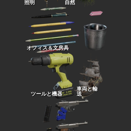
照明
自然
オフィス＆文房具
車両と輸
ツールと機器
送