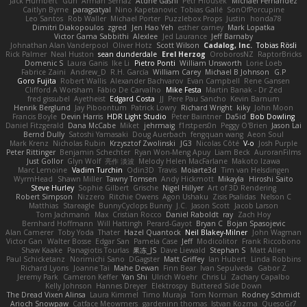
Jack Humbert
Gun
Arman Sernaz
Atdhe Gashi
Petr Hloušek
Michael Fernandez
Caitlyn Byrne
paragsatyal
Nino Kapetanovic
Tobias Gallé
SonOfPorcupine
Leo Santos
Rob Waller
Michael Porter
Puzzlebox Props
Justin
honda78
Dimitri Diakopoulos
zgred
Jen Hao Yeh
esther carney
Mark Lopatka
Victor Gama Sabbithi
Alexlee
Jed Laurance
Jeff Barnaby
Johnathan Alan Vanderpool
Oliver Hotz
Scott Wilson
Cadalog, Inc.
Tobias Rösli
Rick Palmer
Neal Huston
sean dunderdale
Erel Herzog
OroborosNZ
RaptorBricks
Domenic S
Laura Ganis
Ike Li
Pietro Ponti
William Unsworth
Lorie Loeb
Fabrice Zaini
Andrew_D
R.H. García
William Carey
Michael B Johnson
G.P
Goro Fujita
Robert Wallis
Alexander Bachvarov
Evan Campbell
Rene Gansen
Clifford A Worsham
Fábio De Carvalho
Mike Festa
Martin Banak - Dr Zed
fred gissubel
Ayetheist
Edgard Costa
JJ
Pere Pau Sancho
Kevin Barnum
Henrik Berglund
Jay Piboontum
Patrick Lowry
Richard Wright
kiky
John Moon
Francis Boyle
Devin Harris
HDR Light Studio
Peter Baintner
Da5id
Bob Dowling
Daniel Fitzgerald
Dana McCabe
Miket
jehrmaig
f1rstpers0n
Peggy O'Brien
Jason Lai
Bernd Dully
Satoshi Yamasaki
Doug Auerbach
fengquan wang
Aeon Soul
Mark Krenz
Nicholas Rubin
Krzysztof Zwolinski
JG3
Nicolas Côté
V-o
Josh Purple
Peter Rittinger
Benjamin Schechter
Ryan Won-Meng Apuy
Liam Beck
AuroranFilms
Just Gollor
Glyn Wolf
亮作 淡波
Melody Helen MacFarlane
Makoto Izawa
Marc Lemoine
Vadim Turchin
Odin3D
Travis
Moiarte3d
Tim van Helsdingen
WyrmHead
Shawn Miller
Tawny Tomsen
Andy Hickmott
Mikayla
Hiroshi Saito
Steve Hurley
Sophie Gilbert
Grische
Nigel Hillyer
Art of 3D Rendering
Robert Simpson
Nizzero
Ritchie Owens
Agon Ushaku
Zisis Psalidas
Nelson C
Matthias
Stareagle
BunnyCyclops Bunny
J.C.
Jason Scott
Jacob Larson
Tom Jachmann
Max
Cristian Rocco
Daniel Raboldt
ray
Zach Hoy
Bernhard Hoffmann
Will Hattingh
Perard-Gayot
Bryan C
Bojan Spasojevic
Alan Camerer
Toby Yoda
Thater
Hazel Quantock
Neil Blakey-Milner
John Wagman
Victor Gan
Walter Bosse
Edgar San
Pamela Case
Jeff
Modicolitor
Frank Riccobono
Shaw Kaake
Panagiotis Tourlas
果冻_JS
Dave Liewald
Stephan S
Matt Allen
Paul Schicketanz
Norimichi Sano
DGagster
Matt Griffey
Ian Hubert
Linda Robbins
Richard Lyons
Joanne Tai
Mahe Dewan
Finn Bear
Ivan Sepulveda
Gabor Z
Jeremy Park
Cameron Keffer
Yan Shi
Ulrich Woehr
Chris Li
Zachary Capalbo
Kelly Johnson
Hannes Dreyer
Elektrospy
Buttered Side Down
The Dread Vixen Alinsa
Laura Kimmel
Timo Muraja
Tom Norman
Rodney Schmidt
Arioch Snowpaw
Catface Meowmers
gardeninn thomas
Istvan Kozma
QuesoGr7