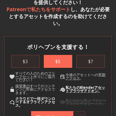
を提供してください！
Patreonで私たちをサポート
し、あなたが必要
とするアセットを作成するのを助けてくださ
い。
ポリヘブンを支援する！
$
3
$
5
$
7
すべての人のための
フリ
今後のアセットへの
早期
ーアセット
作りにご協力
アクセス
。
ください！
保管庫の
すべてのコンテ
私たちのBlender
アセッ
ンツに即座にアクセスで
トブラウザアドオン
。
きます。
クラウドで
一括ダウンロ
私たちから学ぶ
フルレン
ード＆オフラインアクセ
グスのビデオコースで。
ス。