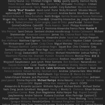
Danny Taurus
kay
Christian Forsgren
Venky
qwerty qwerty
Damon Hardy
Trevor McGee
Alan Pimm
Aku
Danilo Pipi
3DQuake
PooMagoo
Cristian
montrose edmonds
Harry
Frank Lundin
Cory Kutschker
Marcos Antonio
Randy "Blue" Bowden
david curiel
Rune
Nicky Brownell
Sibusiso Mauze
wpbirney420
T. Stargazer
Punit Chaturvedi
Andrew Barrie
Minehow
Mon1k4
Mitchell Kirkwood
Mike Bonafede
Keith Bridges
Kamila Novakova Tereza Nemcova
Wogan May
NefaroX
Stanley Chen榕樹
Unearthly Interactive
Jay
Joseph McKinnon
지후 이
Rafael Jimenez
Colin Langley
Juan M Ortiz
yusuf kodat
Taliesin River
GrimeOnADime
Cabot3D
Paola Avanzo
Sarah
Philipp Krombusch
Anthony Rosbottom
Danik Z
Herminia Alexandra Franco Parra
Hunter R
Vito Petrović
Saint Deluca
Sentient chicken noodle soup
Robbe Callewaert
Michael
Shalekendar
Alexander Levenson
James
Ma. Cristina Risoli
Yota chiba
Dean Simonds
Mark Sanderson
Alexandre Lhote
hazel bat
Abhijit Prasanth
Ben Hoffman
Matthew Edgmon
Tara Exotic
Juha Lindfors
Haydon Costall
Gonzako
Tim Winkelmann
Joel Green
Cody Chow
Miguel Mendez
Mario Epsley
dvdcusick
Philippe Bartholi
Carlos Cardenas Negro
Squak Box
Chlo Christine
Gray
Someone Anyone
sonal
Peter Page
Saturnis#6115
Heriberto Reinoso Gallegos
Elena T
Strogg
DaskalosBCE
ManiacMayo
Michael Hirschfelder
Joshua Palfrey
A
Maximino Huertas Vila
Shansen
Pureon
Rinalds Miļicins
Monica Pirvu
家俊 吴
Jahluu
Paul Marshall
Tabia Lourenco
Redlion
HeyoNSFW
Darry
Wojciech Świątkiewicz
Jack Lynch
Peter Siemens
Ben Berntsen
Nananekoko
Ian
Davide Bortoletti
Coral
Heather Walker
Jonathan Shelley
Martín Franchi
Bianca Goldbach
Beefree
治英 矢島
Caleb Simmons
Nathan
baitham i
Maet
Jean
Fenice Ardente
Fabian Norrby
Fatimah Aziz
Andrew
Johanna Fate
Mike Weber
HARRISON PARKER
Ned Fullsom
Ergo Venatus
D
Marco De mitri
Iulian-Eduard Varvara
Jack Plummer
Temple Simpson
Jonathan Diaz
Jadriaan
paul paviot
Emma Reynolds
Michael Rampe
Anna Kasunic
mleczyk
Valeria Rosales
ZerozenSFM
tbycae
Chloe Kiso
Alastair JL
chen li
OOPS!
Alessandro & Riccardo Lazzarin
Wilhelm Nylund
Michael Bertin
Michael Stetler
Yashi Zeng
Jacob Schelbert
Malignant
Hardy
J
Moritz S.
Chihirios
Ethan Mulwee
Jonathan Correa
Rose
Jhon Magdalena
Aisha Harper
Fuji
Rupert Eveleigh
JaaySweeney
Andrei Tabone
Ruslana Dutchak
Allen Partridge
EpsilonCG
Peter Jessiman
Nikki Navaille
komito
emil
Saintetixx
Zhou Weitong
Tony Elwood
Sprague Williams
FeroshGirlSims
Worawut Pongchen
Daniel Jennings
Joshua Conard
Mike Dyer
Jeremy Fukunaga
Rockie Hoerter
鸿彬 邱
Gabriel Brenne