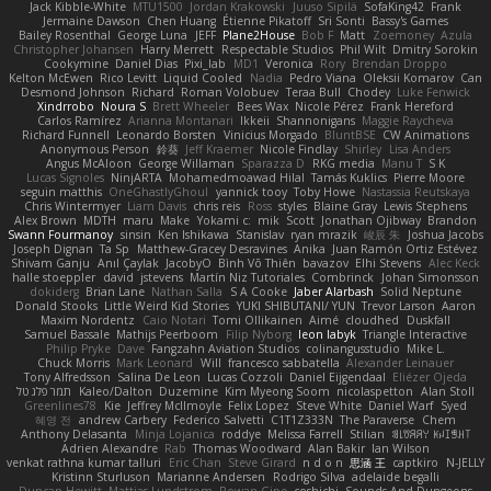
Jack Kibble-White
MTU1500
Jordan Krakowski
Juuso Sipilä
SofaKing42
Frank
Jermaine Dawson
Chen Huang
Étienne Pikatoff
Sri Sonti
Bassy's Games
Bailey Rosenthal
George Luna
JEFF
Plane2House
Bob F
Matt
Zoemoney
Azula
Christopher Johansen
Harry Merrett
Respectable Studios
Phil Wilt
Dmitry Sorokin
Cookymine
Daniel Dias
Pixi_lab
MD1
Veronica
Rory
Brendan Droppo
Kelton McEwen
Rico Levitt
Liquid Cooled
Nadia
Pedro Viana
Oleksii Komarov
Can
Desmond Johnson
Richard
Roman Volobuev
Teraa Bull
Chodey
Luke Fenwick
Xindrrobo
Noura S
Brett Wheeler
Bees Wax
Nicole Pérez
Frank Hereford
Carlos Ramírez
Arianna Montanari
Ikkeii
Shannonigans
Maggie Raycheva
Richard Funnell
Leonardo Borsten
Vinicius Morgado
BluntBSE
CW Animations
Anonymous Person
鈴葵
Jeff Kraemer
Nicole Findlay
Shirley
Lisa Anders
Angus McAloon
George Willaman
Sparazza D
RKG media
Manu T
S K
Lucas Signoles
NinjARTA
Mohamedmoawad Hilal
Tamás Kuklics
Pierre Moore
seguin matthis
OneGhastlyGhoul
yannick tooy
Toby Howe
Nastassia Reutskaya
Chris Wintermyer
Liam Davis
chris reis
Ross
styles
Blaine Gray
Lewis Stephens
Alex Brown
MDTH
maru
Make
Yokami c:
mik
Scott
Jonathan Ojibway
Brandon
Swann Fourmanoy
sinsin
Ken Ishikawa
Stanislav
ryan mrazik
峻辰 朱
Joshua Jacobs
Joseph Dignan
Ta Sp
Matthew-Gracey Desravines
Anika
Juan Ramón Ortiz Estévez
Shivam Ganju
Anıl Çaylak
JacobyO
Bình Võ Thiên
bavazov
Elhi Stevens
Alec Keck
halle stoeppler
david
jstevens
Martín Niz Tutoriales
Combrinck
Johan Simonsson
dokiderg
Brian Lane
Nathan Salla
S A Cooke
Jaber Alarbash
Solid Neptune
Donald Stooks
Little Weird Kid Stories
YUKI SHIBUTANI/ YUN
Trevor Larson
Aaron
Maxim Nordentz
Caio Notari
Tomi Ollikainen
Aimé
cloudhed
Duskfall
Samuel Bassale
Mathijs Peerboom
Filip Nyborg
leon labyk
Triangle Interactive
Philip Pryke
Dave
Fangzahn Aviation Studios
colinangusstudio
Mike L.
Chuck Morris
Mark Leonard
Will
francesco sabbatella
Alexander Leinauer
Tony Alfredsson
Salina De Leon
Lucas Cozzoli
Daniel Eijgendaal
Eliézer Ojeda
תמר פלג טל
Kaleo/Dalton
Duzemine
Kim Myeong Soom
nicolaspetton
Alan Stoll
Greenlines78
Kie
Jeffrey McIlmoyle
Felix Lopez
Steve White
Daniel Warf
Syed
혜영 전
andrew Carbery
Federico Salvetti
C1T1Z333N
The Paraverse
Chem
Anthony Delasanta
Minja Lojanica
roddye
Melissa Farrell
Stilian
ꌃ꒒ꀎꋪꋪꌩ ꀘꈤꀤꁅꃅ꓄
Adrien Alexandre
Rab
Thomas Woodward
Alan Bakir
Ian Wilson
venkat rathna kumar talluri
Eric Chan
Steve Girard
n d o n
思涵 王
captkiro
N-JELLY
Kristinn Sturluson
Marianne Andersen
Rodrigo Silva
adelaide begalli