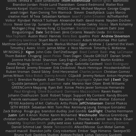
sotiris
Teneka B.
Dale Schwiesow
Thom Rittenhouse
Marcin Ignac
Martinotti
Brandon Jordan
Frode Lund Tharaldsen
Gerard Redmond
Walter Rice
Dennis Korpel
Matthew Stevens
PIXDES Games
Michael Mayeux
George Giagias
arash tirgari
Ryan Dening
Tim Warnock
Steven
Deadlyblack
Lupo Marcio
creative mart
M Tera
Sebastian Karlsson
Iaian7 / John Einselen
AsTheRainFell
Volkor
Rijndael
Patrick T Sullivan
Alexander Rath
david mares
Nayden Dochev
Moira
Never Give Up
Sunamii
Ryan Rohrer
Andrew Oakley
Maraz
Mark Kohalmy
Michigan J Frog
Harvey Fong
CJ Guzman
Beefyblimps
Joakim Dahl
Jose
BingusGringus
Dale
Sid Brown
Jānis Circenis
Masashi Ueda
Bill Kinnon
Max Topham
Austin Walzl
Hannes
Rens Bais
qualtro
Piotr
Andrew Stevenson
anthony lawrence
Stuart Marsh
Frans Verbaas
Adam Murtomaa
Phil Galler
Matthew Garnett-Frizelle
Saliven
Markus Michael Egger
Andrew
J
Caramel the Vixen
Timothy J. Aveni
Moth
James Miller
z
Nico Marniok
Timothy G. McKenna
MY.NIGNIG Jr.
Kigon
John Cido
Der12teEisvogel
Brad Corlett
Basti
maj
LaCimaise
Thom Bakker
Chogang
Jason Pielak
Tiran Dagan
Claude GIROLET
Darian Smith
Joenne Hub-Strobl
Shannon
Gary English
Colin Dunne
Martin Koťátko
Alexis Shuping
William Lee
Trevor Hughes
Gabriella Caldwell
Vasili Rodriguez
David Beneš
Jeremy Brouwer
Erik Dodolović
Paulo Henrique
Hoodwinkedfool
Ruben Vroman
David Sibley
Emil Herzenstiel
Charles Janson
Christian Gomez
James Wilson
Niko Bidoli
Danny Arnold
CGJackB
Jeremy Nelson
Anton Heymann
Leo S
Brendon Padjasek
Evan Tillett
Bryan Applegate
Dylan Hall
J Ewell
Dys
Quddle Jameson
patrick siemer
nate
Mareno Harr Olsen
Brett Williams
GREENCom'e Mapping
Ryan Bell
Xcrow
Pedro Javier Somoza Hernando
Paul Klingberg
Olivié Bouchard
Damiano Mazzocchini
Raven Realm
Johann Oosthuizen
Scott
Robert Tolppi: Support My Content
Randy Bloom
henrik rasmussen
Greenheart
Ransom Bergen
Andreas Wetter
Edomod
PD100 Academy of Art
Clafoutis
Arttu Piisila
JeffChristiansen
Daniel Phakos
SETH WEBER
Sebastian Witt
Tom Pike
Kenleung Leung
Enrique Gonzalez
Zack Bishop
Rouge guy
brandon dudley
Joel Gordils
GadFlight
Charles Herrmann
Justin
LvH
K Anon
Richie
Karim Mohamed
Weichnudel
Marcus Grennborg
christian cuttino
DaveHuman
juanito
Johan L
Theresa A. Carroll
Iain Black
Einarr
Volatility
Stephen Smith
joshy west xoxo
Łukasz Pawłowski
Anthony Dilmore
Daniel Schmid Leal
Steele
Nitrosimi96
ANonEMoose
Gun Metal Games
macoll macoll
Brandon Joffe
Cory robertson
Ember
Sage Himeros
Sweeper3D
Bruno Yudi
Daddios Studios
Aleksey Pollack
Lotus
Fabrizio Guidotti