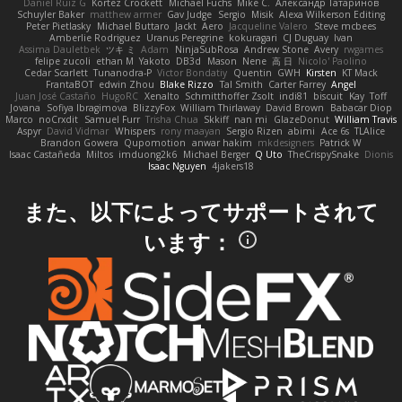
Daniel Ruiz G
Kortez Crockett
Michael Fuchs
Mike C.
Александр Татаринов
Schuyler Baker
matthew armer
Gav Judge
Sergio
Misik
Alexa Wilkerson Editing
Peter Pietlasky
Michael Buttaro
Jackt
Aero
Jacqueline Valero
Steve mcbees
Amberlie Rodriguez
Uranus Peregrine
kokuragari
CJ Duguay
Ivan
Assima Dauletbek
ツキ ミ
Adam
NinjaSubRosa
Andrew Stone
Avery
rwgames
felipe zucoli
ethan M
Yakoto
DB3d
Mason
Nene
高 日
Nicolo' Paolino
Cedar Scarlett
Tunanodra-P
Victor Bondatiy
Quentin
GWH
Kirsten
KT Mack
FrantaBOT
edwin Zhou
Blake Rizzo
Tal Smith
Carter Farrey
Angel
Juan José Castaño
HugoRC
Xenalto
Schmitthoffer Zsolt
indi81
biscuit
Kay
Toff
Jovana
Sofiya Ibragimova
BlizzyFox
William Thirlaway
David Brown
Babacar Diop
Marco
noCrxdit
Samuel Furr
Trisha Chua
Skkiff
nan mi
GlazeDonut
William Travis
Aspyr
David Vidmar
Whispers
rony maayan
Sergio Rizen
abimi
Ace 6s
TLAlice
Brandon Gowera
Qupomotion
anwar hakim
mkdesigners
Patrick W
Isaac Castañeda
Miltos
imduong2k6
Michael Berger
Q Uto
TheCrispySnake
Dionis
Isaac Nguyen
4jakers18
また、以下によってサポートされて
います：