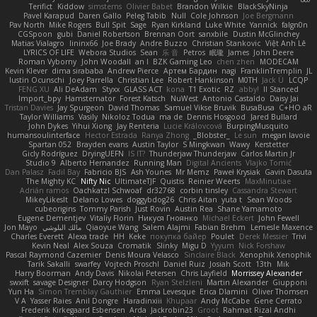
Terifict
Kiddow
simsterns
Olivier Babet
Brandon Wilkie
BlackSkyNinja
Pavel Karapud
Daren Gallo
Peleg Tabib
Null
Cole Johnson
Joe Bergmann
Pav North
Mike Rogers
Bull Spit
Sage
Ryan Kirkland
Luke White
Yannick
falgn0n
CGSpoon
gubi
Daniel Robertson
Brennan Oort
sanxbile
Dustin McGlinchey
Matias Vialagro
lininx66
Joe Brady
Andre Buzzo
Christian Stankovic
Việt Anh Lê
LYRICS OF LIFE
Webora Studios
Sean
乐 音
Petros
眠瓏
James
John Deere
Roman Vyborny
John Woodall
an l
BZK Gaming Leo
chen zhen
MODECAM
Kevin Klever
dima sirababa
Andrew Pierce
Артем Бардин
nagi
FranklinTremplin
JL
Iustin Ocunschi
Joey Parrella
Christian Lee
Robert Hankinson
M0TH
Jack Ü
LCQP
FENG XU
Ali DeAdam
Styxx
GLASS ACT
kona
T1 Exotic
RZ
abby!
ll Stanced
Import_bpy
Hamsternator
Forest Katsch
NuWest
Antonio Castaldo
Daisy Jai
Tristan Davies
Jay Spurgeon
David Thomas
Samuel Vikse Bruvik
BusaBusa
C+HO aR
Taylor Williams
Vasily
Nikoloz Todua
ma de
Dennis Hosgood
Jared Bullard
John Dykes
Yihui Xiong
Jay Renteria
Lucie Královcová
BurpingMusquito
humansoulinterface
Hector Estrada
Ranya Zhong
_Blobster_
Le sun
megan lavoie
Spartan 052
Brayden evans
Austin Taylor
S Mingkwan
Wawy
Kerstetter
Gicly Rodríguez
DryingUEFN
IS IT?
Thunderjaw Thunderjaw
Carlos Martin Jr
Studio 9
Alberto Hernandez
Running Man
Digital Ancients
Vlajko Tomić
Dan Palasz
Fadil Bay
Fabricio BJS
Ash Younes
Mr Memz
Paweł Krysiak
Gavin Dasuta
The Mighty KC
Nifty Nic
UltimateTJF
Quistis
Reinier Weerts
MaxMinutiae
Adrián ramos
Oachkatzl Schwoaf
dr32768
corbin tinsley
Cassandra Stewart
MikeyLikesIt
Delano Lowes
doggybdog26
Chris Aitan
yuta t
Sean Woods
cubeorigins
Tommy Parish
Just Rovin
Austin Rea
Shane Yamamoto
Eugene Dementjev
Vitaliy Florin
Никуся Гноянко
Michael Eckert
John Fewell
Jon Mayo
مالك البلوشي
Qiaoyue Wang
Salem Alajmi
Fabian Brehm
Lemesle Maxence
Charles Everett
Alexa trade
HH
Keke
покупка байер
Poulet
Derek Messier
Trivi
Kevin Neal
Alex Souza
Cromatik
Slinky
Migu D
Yyyum
Nick Forshaw
Pascal Raymond Cazemier
Denis Moura Velasco
Sinclaire Black
Xenophik Xenophik
Tarik Sakalli
swarfey
Vojtech Proschl
Daniel Ruiz
Josiah Scott
13th
Mik
Harry Boorman
Andy Davis
Nikolai Petersen
Chris Layfield
Morrissey Alexander
swxift
savage Designer
Darcy Hodgson
Ryan Stelzleni
Martin Alexander
Giupponi
Yun Ha
Simon Tremblay Gauthier
Emma Levesque
Erica Dlamini
Oliver Thomsen
V A
Yasser Raies
Anil Dongre
Haradinxiii
Khupaar
Andy McCabe
Gene Cerrato
Frederik Kirkegaard Esbensen
Arda
Jackrobin23
Groot
Rahmat Rizal Andhi