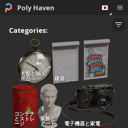
Poly Haven
Categories:
衣類と個人
用品
建築
コンテナ
とストレ
装飾と
ージ
アート
電子機器と家電