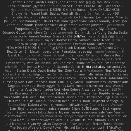
Ernesto Alonso Paredes Burgos
John Anders Stav
현진 김
Neil McG
buhii
Capsule Studios
Jayden !
Enrique
Sascha Huncke
Elīza M.
Melli
arbiter1209
Hyprotix
Harry Conquest
DESTER
Kiki
Jake Ruesch
Steve CHAUDANSON
Bhukya Hari Prasad Naik
Slaytex Marshall
Gromit
Dan Pachter
dork667
Infant Terrible
Richard
Jaelin Smith
mattyrails
Carl Schwerin
Joeri Lefévre
Mike
Sol
J&G
Jon
Eric Manongdo
Oliver Frost
DancingDeadGuy
Barry Connolly
Aeval
Jon
Captain Coconuts
Jacob Schealler
ari-goldman
Nathan Johnson
Tyler Herbert
Puppeteerist
Tyler Phillips
J.P. Raymond
hayden harry
NightRaven
Eduardo Gottschald
Abeni Campos
cameronfr
Dominick
Joe Young
Sascha Becker
Joshua Scelfo
Annah Gestaga
SmaackBZ62
JollyYeen
oscall L
友理 斉藤
Kuba
Gabrielius M
Scott Moen
Kaylee
Thomas Pierro
Gustavo Pliego
Noah
Юлія Кізі
Daisy Belknap
ZMM
Jason Anderson
Christian Kohli
Satyan Patel
YEDA HOME DECOR
Simon
Reg_LMO
Jacob Denault
ApocDev
Rumlo Olmub
Buz Carter
Bill Master
rpcexploiter
Reinaldus
jadedesign
Jamie Arseneault
K
Derek Toombs
Renato Pinochet
qrator
Ben
cawc
XPhantom
Mimski Beats
Virtual Performing Live Music Events
Tom Neal
Jason Nguyen
Alyssa Everett
Cyndersanity
Petr Fořt
disiboi
AnuRobinson
Shane Smith-Rojo
Evan Harridge
大海 久我
lilith
Joshua Hickman
Aleksandar Caricic
Nikita Leshakov
Amanda Vest
Axiom
Stefan Knaak
David Jindra
Tim
Zoie Robles
N Watanabe
Nina Takáčová
Rodrigo Hernández Salgado
Jan
Sari Schwarz
Indiana J
ella larkin
基德
Pocketfans
Daniel Sonderhoff
Zicalam
zephaniah CORSON
Florin Negele
Mark Dohrenbusch
Yunseong Noh
Liam Trancoso
Blob
Phill D
T_Zydelski
Konstantinos Polychroniadis
Targeted Individual Body Logger
Randy Lane
melanie hamilton
Lucy
Weasel
Elanor la
Vova Diakur
Jaden Rosi
Alon Cohen
Alexander October
文謙 許
Thor Ragnaros
Antoine Daubas
Ethan Tomaso
huaxuan Lei
Raptite
mogura
Nick Smith
AMcCarroll
high strangeness
Dylan Gorrell
Patrick Stallings
Neil Baker
ElUltimo DeLaFila
Yousick
Sankaku Bear
Dennis Libon
Reymeld Santiago
AJ
FacinusChip
Dakota Wreski
n_morcatti
killswitchkay
Charles Louie
Avaister
Liam Bryant
sagar sasson
rafael naranjo
Elijah
ELITE Scratch
Zack Kepner
Justin Rogow
Andre Labuschagne
lily ren
maxime vandecasteele
Vasyl Vasyliv
Post Production
Zbob
VW Winterstein
StorysComplete
Bob
Xavier
Mehmet Can
Nika Domi
Alexander Rayner-Barcelli
C
xd Idk
Hajime Tsunoda
FRNL Lou
Joel Montano
Bryan Hy
Jakub Zbyszynski
River Lockhart
Stefan Florea
MStorm
The Society of Visions
David Power
Michael Santoro
thu huynh
I_ViceRoy