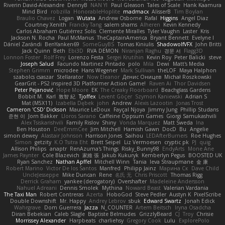
Riverin David-Alexandre
DennyB
NAN YI
Paul Gleason
Tales of Scale
Hank Kaamura
Mind Bird
robzilla
HonorableHoplite
madmacx
AlisserB
Tim Boylan
Braulio Chavez
Logan
Wutata
Andrew Osborne
Rafal
Higgins
Angel Diaz
Courtney Xenith
Francky Tang
salem shams
Alheren
Kevin Kennedy
Carlos Abraham Gutiérrez Solis
Clemente Miralles
Tyler Vaughn
Laster
Kris
Jackson N. Rocha
Paul McManus
TheCaptainAmerica
Bryant Bennett
Evelyne I
Dániel Zarándi
BenYanken69
SomeGuyBS
Tomas Kiniulis
ShadowolfVFX
John Britti
Jack Quinn
Beth
Ebi3D
RVA DEMON
Niranjan Raghu
경문 서
Flagg3D
Lonnon Foster
Rolf Frey
Lorenzo Festa
Sergei Krutihin
Kevin Roy
Peter Balicki
steve
Joseph Salud
Facundo Martinez Pintado
polo
Mila
Dewi
Matt's Media
Stephen Grimm
microdee
Hans Wegener
Mark Sullivan
theLOF
Maya Halphon
szabolcs csaszar
Stellarator
Now Eleanor
Денис Оницев
Michał Roszkowski
GearGrit - PS2 inspired 3D Platformer Action Game!
Raven Ai
Thor Davidsen
Peter Pejanović
Hope Moore
EK
The Creaky Floorboard
Beachglass Gardens
Bobbit M.
Karl
敦智 紀
Tjoffex
Levent Göçer
Szymon Kaniewski
Adrian S
Mat (M5X11)
Izabella Dębek
john
Andrew
Alexis Lazootin
Jonas Trost
Cameron 'CSD' Dickson
Maurice LeDoux
Fayçal Njoya
Jimmy Jung
Phillip Studans
준현 이
Jorn Bakker
Lloros Sarano
Caffeine Oppsum Games
Giorgi Samukashvili
Alex Tsiskarishvili
Family Rislov
Shiny
Vonda Marquez
Matt Sweda
Ina
Ben Houston
DeeEmmCee
Jim Mitchell
Hamish Gawn
DocD
Bu
Angelie
simon dewey
Alastair Johnson
Harrison Jones
Saihou
LEDAfterBurners
Roe Hughes
Simon
getzity
K.O Tsitra Eht
Brett Seipel
Liz Vermoesen
cryptic pk
PJ
quig
Allison Philips
anaptr
RenAzuma's Things
Risky_Bunny98
EndyArts
Mone Ane
James Paynter
Cole Blazevich
家維 張
Jakub Kukuryk
Kemberlyn Pegus
BOOSTED UK
Ryan Sanchez
Nathan Apffel
Mitchell Winn
Tania
Ieva Straupmane
金 康
Robert Marino
Victor De los Santos
Manfred
Philipp Jainz
Марина Ск
Dave Child
UncleJesseppe
Mike Duncan
Rene
名氏 无
Chris Priscott
Thomas Rigg
Derrick Graham
yankee (derogatory)
Overshafter
Madeleine Andersson
Nahuel Adreani
Dennis Smolek
Mythina
Noward Beast
Valerian Vardania
The Taxi Man
Robert Contreras
Azerta
HoboGod
Steve Pedler
Austyn K
PixelScribe
Double Downshift
Mr. Happy
Andrey Lebrov
sbuk
Edward Swartz
Jonah Edick
Wahrgrave
Dom Guerrera
Jazza
N_COUNTER
Artem Beitsch
Iryna Osadcha
Diran Bebekian
Caleb Slagle
Baptiste Belmudes
GrizzlyBeard
CJ
Troy
Chrisie
Morrissey Alexander
Harpbeats
charliehsy
Gregory Cook
Lulu
ExplorePolo