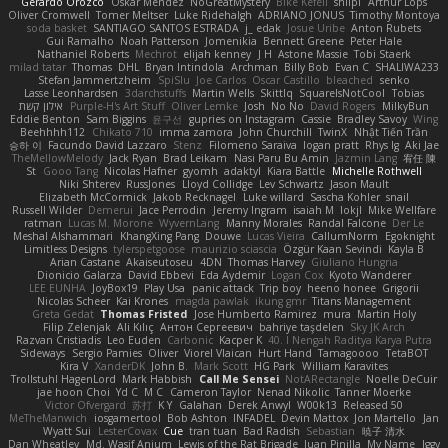
Gerardo Orozco
Oskar Mendez
NoGreatMystery
Bike Kefeli
shiipi
Arthur Lops
Oliver Cromwell
Tomer Meltser
Luke Ridehalgh
ADRIANO JONUS
Timothy Montoya
soda basket
SANTIAGO SANTOS ESTRADA
j_ edak
Josue Uribe
Anton Rubets
Gui Ramalho
Noah Patterson
Jomenikia
Bennett Greene
Peter Hale
Nathaniel Roberts
Mechrot
elijah kenney
J H
Astone Massie
Tobi Staerk
milad tatar
Thomas
DHL
Bryan Intindola
Archman
Billy Bob
Evan C
SHALIWA233
Stefan Jammertzheim
SpiSlu
Joe Carlos
Oscar Castillo
bleached
senko
Lasse Leonhardsen
3darchstuffs
Martin Wells
Skittlq
SquareIsNotCool
Tobias
אילון קשת
Purple-H's Art Stuff
Oliver Lemke
Josh
No No
David Rogers
MilkyBun
Eddie Benton
Sam Biggins
윤구선
gupries on Instagram
Cassie
Bradley Savoy
Wing
Beehhhh112
Chikato 710
imma zamora
John Churchill
TwinX
Nhật Tiến Trần
승하 이
Facundo David Lazzaro
Stenz
Filomeno Saraiva
logan pratt
Rhys lg
Aki Jae
TheMellowMelody
Jack Ryan
Brad Leikam
Nasi Paru Bu Amin
Jazmin Lang
宥任 陳
St
Gooo Tang
Nicolas Hafner
gyomh
adaktyl
Kiara Battle
Michelle Rothwell
Niki Shterev
RussJones
Lloyd Collidge
Lev Schwartz
Jason Mault
Elizabeth McCormick
Jakob Recknagel
Luke willard
Sascha Kohler
snail
Russell Wilder
Demerui
Jace Perrodin
Jeremy Ingram
isaiah M
lokjl
Mike Wellfare
ratman
Lucas M. Morone
WyvernLang
Manny Morales
Randal Falcone
Der Le
Meshal Alshammari
KhangXing Pang
Douwe
Lucas Vieira
CallumNorm
Egoknight
Limitless Designs
tylerspetgoose
maurizio sciascia
Özgür Kaan Sevindi
Kayla B
Arian Castane
Akaiseutoseu
4DN
Thomas Harvey
Giuliano Hungria
Dionicio Galarza
David Ebbevi
Eda Aydemir
Logan Cox
Kyoto Wanderer
LEE EUNHA
JoyBox19
Play Usa
panic attack
Trip boy
heeno honee
Grigorii
Nicolas Scheer
Kai Krones
magda pawlak
ikung gmr
Titans Management
Greta Gedat
Thomas Fristed
Jose Humberto Ramirez
mura
Martin Holy
Filip Zelenjak
Ali Kılıç
Антон Сергеевич
bahriye taşdelen
Sky JK Arch
Razvan Cristiadis
Leo Euden
Carbonic
Kacper K
40. I Nengah Raditya Karya Putra
Sideways
Sergio Pamies
Oliver
Viorel Vlaican
Hurt Hand
Tamagoooo
TetaBOT
Kira V
XanderDK
John B.
Mark Scott
HG Park
William Karavites
Trollstuhl HagenLord
Mark Habbish
Call Me Sensei
NotARectangle
Noelle DeCuir
jae hoon Choi
Yd C
M C
Cameron Taylor
Nenad Nikolic
Tanner Moerke
Victor Ofvergard
苏打
K Y
Galahan
Derek Anwyl
W00k13
Released 50
MeTheManwich
iosgamertool
Bob Ashton
INFADEL
Devin Mattox
Jon Martello
Jan
Wyatt Sui
LesterCovax
Cue
tran tuan
Bad Radish
Sebastian
暁子 清水
Dan Wheatley
Md. Wasif Anjum
Lewis of the Rat Brigade
Juan Pinilla
My Name
Iggy