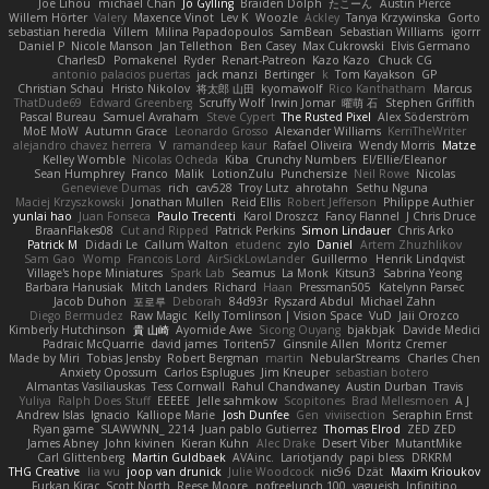
Joe Lihou
michael Chan
Jo Gylling
Braiden Dolph
たこーん
Austin Pierce
Willem Hörter
Valery
Maxence Vinot
Lev K
Woozle
Ackley
Tanya Krzywinska
Gorto
sebastian heredia
Villem
Milina Papadopoulos
SamBean
Sebastian Williams
igorrr
Daniel P
Nicole Manson
Jan Tellethon
Ben Casey
Max Cukrowski
Elvis Germano
CharlesD
Pomakenel
Ryder
Renart-Patreon
Kazo Kazo
Chuck CG
antonio palacios puertas
jack manzi
Bertinger
k
Tom Kayakson
GP
Christian Schau
Hristo Nikolov
将太郎 山田
kyomawolf
Rico Kanthatham
Marcus
ThatDude69
Edward Greenberg
Scruffy Wolf
Irwin Jomar
曜萌 石
Stephen Griffith
Pascal Bureau
Samuel Avraham
Steve Cypert
The Rusted Pixel
Alex Söderström
MoE MoW
Autumn Grace
Leonardo Grosso
Alexander Williams
KerriTheWriter
alejandro chavez herrera
V
ramandeep kaur
Rafael Oliveira
Wendy Morris
Matze
Kelley Womble
Nicolas Ocheda
Kiba
Crunchy Numbers
El/Ellie/Eleanor
Sean Humphrey
Franco
Malik
LotionZulu
Punchersize
Neil Rowe
Nicolas
Genevieve Dumas
rich
cav528
Troy Lutz
ahrotahn
Sethu Nguna
Maciej Krzyszkowski
Jonathan Mullen
Reid Ellis
Robert Jefferson
Philippe Authier
yunlai hao
Juan Fonseca
Paulo Trecenti
Karol Droszcz
Fancy Flannel
J Chris Druce
BraanFlakes08
Cut and Ripped
Patrick Perkins
Simon Lindauer
Chris Arko
Patrick M
Didadi Le
Callum Walton
etudenc
zylo
Daniel
Artem Zhuzhlikov
Sam Gao
Womp
Francois Lord
AirSickLowLander
Guillermo
Henrik Lindqvist
Village's hope Miniatures
Spark Lab
Seamus
La Monk
Kitsun3
Sabrina Yeong
Barbara Hanusiak
Mitch Landers
Richard
Haan
Pressman505
Katelynn Parsec
Jacob Duhon
포로루
Deborah
84d93r
Ryszard Abdul
Michael Zahn
Diego Bermudez
Raw Magic
Kelly Tomlinson | Vision Space
VuD
Jaii Orozco
Kimberly Hutchinson
貴 山崎
Ayomide Awe
Sicong Ouyang
bjakbjak
Davide Medici
Padraic McQuarrie
david james
Toriten57
Ginsnile Allen
Moritz Cremer
Made by Miri
Tobias Jensby
Robert Bergman
martin
NebularStreams
Charles Chen
Anxiety Opossum
Carlos Esplugues
Jim Kneuper
sebastian botero
Almantas Vasiliauskas
Tess Cornwall
Rahul Chandwaney
Austin Durban
Travis
Yuliya
Ralph Does Stuff
EEEEE
Jelle sahmkow
Scopitones
Brad Mellesmoen
A J
Andrew Islas
Ignacio
Kalliope Marie
Josh Dunfee
Gen
viviisection
Seraphin Ernst
Ryan game
SLAWWNN_ 2214
Juan pablo Gutierrez
Thomas Elrod
ZED ZED
James Abney
John kivinen
Kieran Kuhn
Alec Drake
Desert Viber
MutantMike
Carl Glittenberg
Martin Guldbaek
AVAinc.
Lariotjandy
papi bless
DRKRM
THG Creative
lia wu
joop van drunick
Julie Woodcock
nic96
Dzät
Maxim Krioukov
Furkan Kirac
Scott North
Reese Moore
nofreelunch 100
vagueish
Infinitipo