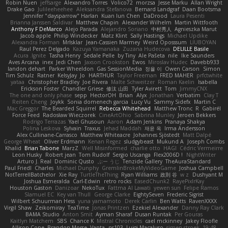
Robin Nuen
jeffsarge
Alexandro Torres
Volico72
morzsa
Jesse Marku
Allan Wright
Drake Gao
Julileeheehee
Aleksandra Stefanova
Bernard Landgraf
Daan Bootsma
Jennifer "daysparrow" Harlan
Kuan lun Chen
DaDrood
Laura Pesenti
Brianna Janssen Saldivar
Matthew Chapin
Alexander Wilhelm
Martin Wittfooth
Anthony F DeMarco
Alejo Parada
Alejandro Soriano
中村秀人
Agnieszka Marut
Jacob apple
Philip Windecker
Matz Klint
Sally Hastings
Michael Updike
Alexandra Forman
MrIsklar
Jean-Cassien Marmey
Weird Oposssum
LIUBOYAN
Raul Perez Delgado
Kazuya Yamanaka
Zuzana Hudecova
DELILLE Basile
Acura .Ignite
Tasha Henry
Sedale Pelle
by Tiny
Ale Pašeta
nile
Ike Saunders
Aves Arcana
inex
Jedi Chen
Jaxson Crookston
Ewos
Miroslav Hudec
Davebb933
landon dehart
Parker Wheeldon
Gas SessionMedia
정율 이
Owen Carson
Simon
Tim Schulz
Ratner
KelsyJay
Jo
HARTHUR
Taylor Freeman
FRED MAHER
prfctwhite
yataa
Christopher Bradley
Joe Rivera
Malte Schweitzer
Roman Kaelin
Isabella
Erickson Foster
Chandler Griese
修汰 山田
Tyler Avirett
Tom
JimmyCNX
The one and only phase
sepp
HectorOH
Brian
Alyx
Jonathan
Verbatim
Clay T
Reiten Cheng
Joykk
Sonia domenech garcia
Lucy Vu
Sammy Sidefx
Martin C
Mac Greggor
The Bearded Squirrel
Rebecca Whitehead
Matthew Tronc
R
Gabirél
Force Feed
Radosław Wieczorek
CineArtOhio
Sabrina Munley
Jeroen Bekkers
Rodrigo Terrazas
Yael Ghusoun
Aaron
Adam Jenkins
Pranaya Shakya
Polina Leskova
Sylvain
Traxus
Jehad Maddah
재윤 옥
Irma Andersson
Alex Cullinane-Carrasco
Matthew Whiteacre
Johannes Sjöstedt
Matt Dalpé
George Wheat
Oliver Erdmann
Kenan Regez
sludgybeast
Mukund A
Joseph Combs
Khalid
Brian Tabone
MarzZ
Well Misinformed
charlie otto
HAGI
Cédric Vermeirre
Leon Husky
Robert jean
Tom Rudolf
Sergio Uscanga
Flex2006D !
NightWriter
Arturo J. Real
Dominic Qusto
ぶー うじ
Tenzide Gallery
TheAuraStandard
Paul Friedl
Charles
Michael Dunphy
GremlinBrokeMyVideoGame
Joshua Campbell
NotTerrellBatchelor
Xie Ray
TurtleTheThing
Ryan Williams
政則 谷
w z
Dushyant M
Joshua Esmeralda
Carl-Edwin
retro rocks
EasedChunk2
RayePixlrKay
Houston Gaston
Danizoar
NekoTux
Fattma Al Lawati
yewen sun
Felipe Ramos
Slamuel EC
Key van Thull
George Clarke
EightySeven
Frederic Sigrist
Wilbert Schuurman Hess
yuna yamamoto
Derek Carlin
Ben Watts
RavenXXXX
Virgil Shaw
Zeikomiray
TeaTime
Jonas Printzen
Ezekiel Alexander
Danny Ray Clark
BAMA Studio
Anton Smit
Ayman Sharaf
Dusan Runtak
Per Gouras
Kaitlyn Matchem
SBS
Chance K
Mistral Chronicles
cael mckinney
Jakey Floofle
Allison Cope
Brandon Morse
Vanta
ns103
Luigi Macaluso
simen stroek
19:48