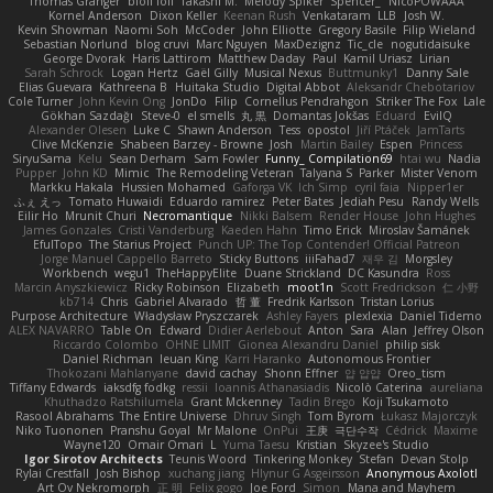
Thomas Granger
bloli loli
Takashi M.
Melody Spiker
Spencer_
NicoPOWAAA
Kornel Anderson
Dixon Keller
Keenan Rush
Venkataram
LLB
Josh W.
Kevin Showman
Naomi Soh
McCoder
John Elliotte
Gregory Basile
Filip Wieland
Sebastian Norlund
blog cruvi
Marc Nguyen
MaxDezignz
Tic_cle
nogutidaisuke
George Dvorak
Haris Lattirom
Matthew Daday
Paul
Kamil Uriasz
Lirian
Sarah Schrock
Logan Hertz
Gaël Gilly
Musical Nexus
Buttmunky1
Danny Sale
Elias Guevara
Kathreena B
Huitaka Studio
Digital Abbot
Aleksandr Chebotariov
Cole Turner
John Kevin Ong
JonDo
Filip
Cornellus Pendrahgon
Striker The Fox
Lale
Gökhan Sazdağı
Steve-0
el smells
丸 黒
Domantas Jokšas
Eduard
EvilQ
Alexander Olesen
Luke C
Shawn Anderson
Tess
opostol
Jiří Ptáček
JamTarts
Clive McKenzie
Shabeen Barzey - Browne
Josh
Martin Bailey
Espen
Princess
SiryuSama
Kelu
Sean Derham
Sam Fowler
Funny_ Compilation69
htai wu
Nadia
Pupper
John KD
Mimic
The Remodeling Veteran
Talyana S
Parker
Mister Venom
Markku Hakala
Hussien Mohamed
Gaforga VK
Ich Simp
cyril faia
Nipper1er
ふぇ えっ
Tomato Huwaidi
Eduardo ramirez
Peter Bates
Jediah Pesu
Randy Wells
Eilir Ho
Mrunit Churi
Necromantique
Nikki Balsem
Render House
John Hughes
James Gonzales
Cristi Vanderburg
Kaeden Hahn
Timo Erick
Miroslav Šamánek
EfulTopo
The Starius Project
Punch UP: The Top Contender! Official Patreon
Jorge Manuel Cappello Barreto
Sticky Buttons
iiiFahad7
재우 김
Morgsley
Workbench
wegu1
TheHappyElite
Duane Strickland
DC Kasundra
Ross
Marcin Anyszkiewicz
Ricky Robinson
Elizabeth
moot1n
Scott Fredrickson
仁 小野
kb714
Chris
Gabriel Alvarado
哲 董
Fredrik Karlsson
Tristan Lorius
Purpose Architecture
Władysław Pryszczarek
Ashley Fayers
plexlexia
Daniel Tidemo
ALEX NAVARRO
Table On
Edward
Didier Aerlebout
Anton
Sara
Alan
Jeffrey Olson
Riccardo Colombo
OHNE LIMIT
Gionea Alexandru Daniel
philip sisk
Daniel Richman
Ieuan King
Karri Haranko
Autonomous Frontier
Thokozani Mahlanyane
david cachay
Shonn Effner
얍 얍얍
Oreo_tism
Tiffany Edwards
iaksdfg fodkg
ressii
Ioannis Athanasiadis
Nicolò Caterina
aureliana
Khuthadzo Ratshilumela
Grant Mckenney
Tadin Brego
Koji Tsukamoto
Rasool Abrahams
The Entire Universe
Dhruv Singh
Tom Byrom
Łukasz Majorczyk
Niko Tuononen
Pranshu Goyal
Mr Malone
OnPui
王庚
극단수작
Cédrick
Maxime
Wayne120
Omair Omari
L
Yuma Taesu
Kristian
Skyzee's Studio
Igor Sirotov Architects
Teunis Woord
Tinkering Monkey
Stefan
Devan Stolp
Rylai Crestfall
Josh Bishop
xuchang jiang
Hlynur G Asgeirsson
Anonymous Axolotl
Art Ov Nekromorph
正 明
Felix gogo
Joe Ford
Simon
Mana and Mayhem