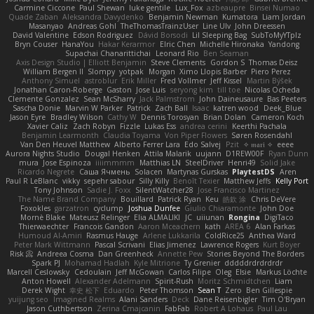
Carmine Ciccone
Paul Shewan
luke gentile
Lux_Fox
azbeaupre
Binsei Numao
Quade Zaban
Aleksandra Davydenko
Benjamin Newman
Kumatora
Liam Jordan
Masanyao
Andreas Gohl
TheThomasTrainzUser
Line Ulv
John Dreessen
David Valentine
Edson Rodriguez
Dávid Borsodi
Lil Sleeping Bag
SubToMyYTplz
Bryn Couser
HanaYou
Hakar Kerarmor
Elric Chen
Michelle Hironaka
Yandong
Supachai Chanarittichai
Leonard Rio
Ben Seaman
Axis Design Studio | Elliott Benjamin
Steve Clements
Gordon S
Thomas Deisz
William Bergen II
Slompy
yotpak
Morgan
Ximo Llopis Barber
Piero Perez
Anthony Simuel
astroblur
Erik Miller
Fred Vollmer
Jeff Kissel
Martin Býšek
Jonathan Caron-Roberge
Gaston
Jose Luis
seryong kim
till toe
Nicolas Ocheda
Clemente Gonzalez
Sean McSharry
Jack Palmstrom
John Daineusaure
Bas Peeters
Sascha Donie
Marvin W Parker
Patrick
Zach Ball
Isaac
katren wood
Deek_Blue
Jason Eyre
Bradley Wilson
Cathy W
Dennis Torosyan
Brian Dolan
Cameron Koch
Xavier Caliz
Zach Robyn
Fizzle
Lukas Ess
andrea cerini
Keerthi Pachala
Benjamin Learmonth
Claudia Toyama
Von Piper Flowers
Søren Rosendahl
Van Den Heuvel Matthew
Alberto Ferrer Lara
Edo Salvej
Pzit
✧ 𝔪𝔞𝔯𝔦 ✧
eeee
Aurora Nights Studio
Dougal Henken
Attila Malarik
uujann
D1REW00F
Ryan Dunn
mura
Jose Espinoza
iiiimmmm
Matthias LN
SteelDriver
Henri49
Solid Jake
Ricardo Negrete
Саша Ячмень
Solacen
Martynas Gurskas
PlaytestDS
Aren
Paul R LeBlanc
vikky
sepehr sabour
Silly Killy
Benoît Texier
Matthew Jeffs
Kelly Port
Tony Johnson
Sadie J. Foxx
SilentWatcher28
Jose Francisco Martinez
The Name Brand Company
Bouillard
Patrick Ryan
Keu
皓欽 涂
Chris DeVere
Foxokles
garzatron
cyclump
Joshua Dunfee
Giulio Chiaramonte
John Doe
Mornè Blake
Mateusz Relinger
Elia ALMALIKI
JC
uiiunan
Rongina
DigiTaco
Thierwaechter
Francois Gandon
Aaron Mceachern
kath
AREA 6
Alan Farkas
Humoud Al-Amiri
Rasmus Hauge
Arlene Lukkarila
ColdRice25
Anthea Ward
Peter Mark Wittmann
Pascal Scrivani
Elias Jimenez
Lawrence Rogers
Kurt Boyer
Risk 📀
Andreea Cosma
Dan Greenheck
Annette Pew
Stories Beyond The Borders
Spark PJ
Mohamad Hadlah
Kyle Mitrione
Ty Grenier
dddddrdrdrdrdr
Marcell Ceslowsky
Cedoulain
Jeff McGowan
Carlos Filipe
Oleg
Elsie
Markus Löchte
Anton Howell
Alexander Adelmann
Spirit-Rush
Moritz Schmidtchen
Liam
Derek Wight
幸史 松下
Eduardo
Peter Thomson
Sean T
Zero
Ben Gillespie
yuijung seo
Imagined Realms
Alani Sanders
Deck
Dane Reisenbigler
Tim O'Bryan
Jason Cuthbertson
Zerina Cmajcanin
FabFab
Robert A Lohaus
Paul Lau