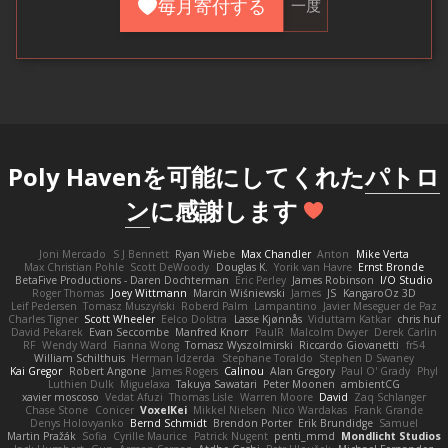
毎月寄付する
一度
Poly Havenを可能にしてくれた
パトロ
ン
に感謝します
Joni Mercado
S J Bennett
Ryan Wiebe
Max Chandler
Anton
Mike Verta
Max Christian Pohle
Scott DeWoody
Douglas K.
Yorik van Havre
Ernst Bronde
BetaFive Productions - Daren Dochterman
Eric Perley
James Robinson
I/O Studio
Roger Thomas
Joey Wittmann
Marcin Wiśniewski
James
JS
KangaroOz 3D
Leif Pedersen
Tomasz Muszyński
Roberd Palm
Lampantino
Javier Meseguer de Paz
Charles Tigner
Scott Wheeler
Eelco Dolstra
Lasse Kjønnås
Viduttam Katkar
chris huf
David Pekarek
Evan Seccombe
Manfred Knorr
PaulR
Malcolm Dwyer
Derek Carlin
RF
Wendy Ward
Fianna Wong
Tomasz Wyszolmirski
Riccardo Giovanetti
fr54
William Schilthuis
Herman Idzerda
Stephane Toraldo
Stephen D Swaney
Kai Gregor
Robert Angone
James Rogers
Calinou
Alan Gregory
Paul O' Grady
Phyl
Luthien Dulk
Miguelaxa
Takuya Sawatari
Peter Moonen
ambientCG
xavier moscoso
Vedat Afuzi
Thomas Lisle
Warren Moore
David
Zaq Schlanger
Chase Stone
Conicer
VoxelKei
Mikkel Nielsen
Nico Wardakas
Frank Grande
Denys Holovyanko
Bernd Schmidt
Brendon Porter
Erik Brundidge
Samuel
Martin Pražák
Sofia
Cyrille Maurice
Patrick Nugent
penti_mmd
Mondlicht Studios