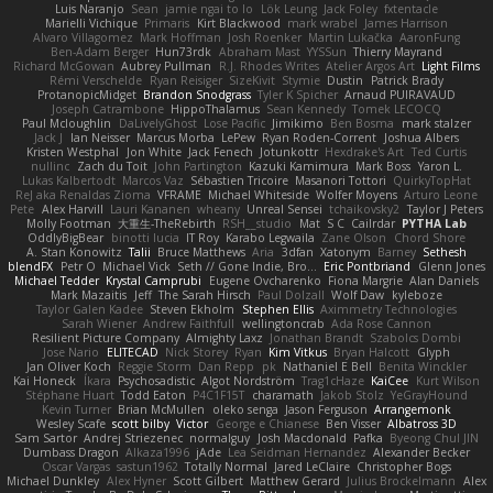
Luis Naranjo
Sean
jamie ngai to lo
Lök Leung
Jack Foley
fxtentacle
Marielli Vichique
Primaris
Kirt Blackwood
mark wrabel
James Harrison
Alvaro Villagomez
Mark Hoffman
Josh Roenker
Martin Lukačka
AaronFung
Ben-Adam Berger
Hun73rdk
Abraham Mast
YYSSun
Thierry Mayrand
Richard McGowan
Aubrey Pullman
R.J. Rhodes Writes
Atelier Argos Art
Light Films
Rémi Verschelde
Ryan Reisiger
SizeKivit
Stymie
Dustin
Patrick Brady
ProtanopicMidget
Brandon Snodgrass
Tyler K Spicher
Arnaud PUIRAVAUD
Joseph Catrambone
HippoThalamus
Sean Kennedy
Tomek LECOCQ
Paul Mcloughlin
DaLivelyGhost
Lose Pacific
Jimikimo
Ben Bosma
mark stalzer
Jack J
Ian Neisser
Marcus Morba
LePew
Ryan Roden-Corrent
Joshua Albers
Kristen Westphal
Jon White
Jack Fenech
Jotunkottr
Hexdrake's Art
Ted Curtis
nullinc
Zach du Toit
John Partington
Kazuki Kamimura
Mark Boss
Yaron L.
Lukas Kalbertodt
Marcos Vaz
Sébastien Tricoire
Masanori Tottori
QuirkyTopHat
ReJ aka Renaldas Zioma
VFRAME
Michael Whiteside
Wolfer Moyens
Arturo Leone
Pete
Alex Harvill
Lauri Kananen
wheany
Unreal Sensei
tchaikovsky2
Taylor J Peters
Molly Footman
大重生-TheRebirth
RSH__studio
Mat
S C
Cailrdar
PYTHA Lab
OddlyBigBear
binotti lucia
IT Roy
Karabo Legwaila
Zane Olson
Chord Shore
A. Stan Konowitz
Talii
Bruce Matthews
Aria
3dfan
Xatonym
Barney
Sethesh
blendFX
Petr O
Michael Vick
Seth // Gone Indie, Bro...
Eric Pontbriand
Glenn Jones
Michael Tedder
Krystal Camprubi
Eugene Ovcharenko
Fiona Margrie
Alan Daniels
Mark Mazaitis
Jeff
The Sarah Hirsch
Paul Dolzall
Wolf Daw
kyleboze
Taylor Galen Kadee
Steven Ekholm
Stephen Ellis
Aximmetry Technologies
Sarah Wiener
Andrew Faithfull
wellingtoncrab
Ada Rose Cannon
Resilient Picture Company
Almighty Laxz
Jonathan Brandt
Szabolcs Dombi
Jose Nario
ELITECAD
Nick Storey
Ryan
Kim Vitkus
Bryan Halcott
Glyph
Jan Oliver Koch
Reggie Storm
Dan Repp
pk
Nathaniel E Bell
Benita Winckler
Kai Honeck
Íkara
Psychosadistic
Algot Nordström
Trag1cHaze
KaiCee
Kurt Wilson
Stéphane Huart
Todd Eaton
P4C1F15T
charamath
Jakob Stolz
YeGrayHound
Kevin Turner
Brian McMullen
oleko senga
Jason Ferguson
Arrangemonk
Wesley Scafe
scott bilby
Victor
George e Chianese
Ben Visser
Albatross 3D
Sam Sartor
Andrej Striezenec
normalguy
Josh Macdonald
Pafka
Byeong Chul JIN
Dumbass Dragon
Alkaza1996
jAde
Lea Seidman Hernandez
Alexander Becker
Oscar Vargas
sastun1962
Totally Normal
Jared LeClaire
Christopher Bogs
Michael Dunkley
Alex Hyner
Scott Gilbert
Matthew Gerard
Julius Brockelmann
Alex