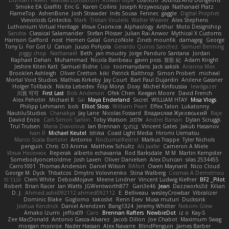
Duncan Hewitt
Mattias Lundstrom
Rowan Gipe
coshichi
Sounds And Dungeons
Smoke EA Graffiti
Eric G
Karen Collins
Joseph Krzywoszyja
Nathanaël Platz
FlameTop
AshenBone
Josh Strawder
Inês Sousa
Fennec
gaggle
Digital Prophet
Vsevolods Gniteckis
Mark
Tristan Voulelis
Walter Weaver
Alex Stephens
Luthonium Virtual Heritage
Илья Снопков
Alphaology
Arthur
Moto Designshop
Sandra
Classical Salamander
Stefan Plösser
Julian Rai Anwor
Mythical X Customs
Harrison Gafford
nost
Hemen Galal
GonzoNole
Zineb mounfik
damageg
George
Tony Li
For Got U
Canun
Juuso Pohjola
Gerardo Quiros Sanchez
Samuel Benning
piggy chop
Nathanaël
Beth
jan moudry
Jorge Panduro Santana
Jordan
Raphael Dahan
Muhammad
Nicola Baribeau
gavin poss
宣臣 紀
Adam Knight
Jeshire Kiten Katt
Samuel Bidne
Lisa
toomanydans
Jack saksik
Arianna Mex
Brooklen Ashleigh
Oliver Cretton
kiki
Patrick Balthrop
Simon Probert
micheal
Mortal Void Studios
Mathias Kirkeby
Jay Court
Bart Paul Dujardin
Anilene Gassner
Holger Tollbäck
Nikita Lebedev
Filip Morys
Doxy
Michel Kinfoussia
lewdgazer
川頁 可可
First Last
Bob Anderson
Ofek Chen
Keegan Moore
David French
Alex Pehotin
Michael R
Sai
Maya Enderland
Sxcret
WILLIAM HTAY
Misa Vlogs
Philipp Lehmann
bob
Elliot Sloss
William Peart
Effex Talon
Lukatonny
NautiluStudios
Chanakya
Jay Lane
Nicolas Fossard
Владислав Жуковський
Raje
Daviid Enzo
Carl-Simon Sahlin
Toby Watson
אלמוג
Andrei Barsan
Dylan Scruggs
Trul Trulsen
Maria Diavolova
Ian Brennan
なのは
Vincent Gates
Jakub Hasanov
Ivan R
Michael Keutel
Ishika
Coast Light Media
Hiromi Uematsu
Marco Scala Bertolin
Antonio
NocturnalKestrel
Markus Trappe
Tyler Nichols
penguin
Chris
D3 Anima
Matthew Schultz
Ali Jaafar
Cameron A Miele
Илья Несенюк
Reperak
alberto echavarria
Rod Barksdale
M M
Martin Kempster
Somebodyoncetoldme
Josh Laxen
Oliver Danielsen
Alex Duncan
silas 2534455
Carro1001
Thomas Anderson
Daniel Wilson
RAfort
Owen Maynard
Nico Cloud
George M. Dyck
Thbatcos
Dmytro Volovnenko
Stina Walberg
Cosmas A Demetriou
ענבר פז
Clem White
DeboxMojave
Meene Lindner
Vincent Ludwig Kiefner
BF2 _Pilot
Robert
Brian Racer
Ian Watts
JGWentworth877
Gan3e46
Jean
Dazzworks3d
Kilian
D. J.
Ahmed.ashii092112 ahmed092112
E. Belliveau
wesleyCrowbar
Vibralizer
Dominic Blake
Goglomo
takoslvt
Renn Exev
Musa muturi
Ducksink
Joshua Kendrick
Daniel Arendzen
Bang1324
Jeremy Whitter
Nekom Glew
Amako Izumi
jeffox09
Caro
Brennan Rafters
NewbieDot
iz o
Kay-S
Zee MacDonald
Antonio Gasca-Alvarez
Jacob Dillon
Joe Chabot
Maximum Swag
morgan monroe
Nader Hassan
Alex Navarre
BlindPenguin
James Barber