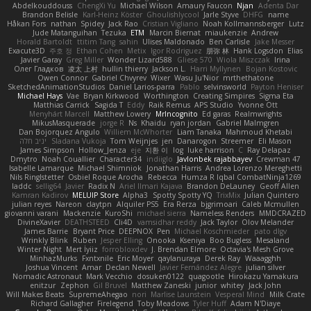
Abdelkouddouss
ChengXi Yu
Michael Wilson
Amaury Faucon
Njan
Adenta Dar
Brandon Belisle
Karl-Heinz Köster
Ghoulishlycool
Jarle Styve
DHFG
name
Håkan Fors
nathan
Spidey
Jack Rao
Cristian Vigliano
Noah Kollmannsberger
Lutz
Jude Matanguihan
Tezuka
ETM
Marcin Biernat
miaukenzie
Andrew
Horald Bartoldt
ttitim Tang
sahin
Ulises Maldonado
Ben Carlisle
Jake Messer
Exacute3D
주호 정
Ethan Cohen
Metix
Igor Rodriguez
朋弥 林
Hank Logsdon
Elias
Javier Garay
Greg Miller
Wonder Lizard588
Gliese 570
Wiola Miszczak
Irina
Олег Гладков
凌太 上村
hullin thierry
Jackson L.
Harri Myllynen
Bojan Kostovic
Owen Connor
Gabriel Chvyrev
Wixer
Wasu Ju'Nior
mrthethatone
SketchedAnimationStudios
Daniel Larios-parra
Pablo
selvinsworld
Payton Heniser
Michael Hays
Vae
Bryan Kirkwood
Worthington
Creating Simpires
Sigma Eta
Matthias Carrick
Sagida T
Eddy
Raik Remus
APS Studio
Yvonne Ott
Menyhárt Marcell
Matthew Lowery
MrIncognito
Ed garas
Realmwrights
MikusMasquerade
jorge R
Ns
Khaidu
ryan jordan
Gabriel Malmgren
Dan Bojorquez Angulo
Williem McWhorter
Liam Tanaka
Mahmoud Khetabi
יניב חלה
Sladana Vukoja
Tom Weijnjes
jen
Danarogon
Streemer
Eli Mason
James Simpson
Hollow_Jenza
eje
지환 이
log
luke harrison
C
Ray Delapaz
Dmytro
Noah Couallier
Character34
indiiglo
Javlonbek rajabbayev
Crewman 47
Isabelle Lamarque
Michael Shimniok
Jonathan Harris
Andrea Lorenzo Mereghetti
Nils Ringlstetter
Osbiel Roque Arocha
Rebecca
Humza R Iqbal CombatNinja1269
laddc
sellig64
Javier
Radix N
Ariel Ilmari Kajava
Brandon DeLauney
Geoff Allen
Kamran Kadirov
MELUIP Store
Alpha3
Spotty Spotty YQ
TrixMix
Julian Quintero
julian reyes
Nareon
claytpn
Alquiler PS5
Era Rerza
bjgrimoari
Caleb Mcmullen
giovanni varani
Mackenzie
KuroShi
michael sierra
Nameless Renders
MMDCRAZED
DivineXavier
DEATHSTEED
Cli4D
vamsidhar reddy
Jack Taylor
Olov Melander
James Barrie
Bryant Price
DEEPNOX
Pen
Michael Koschmieder
pato dlgv
Wrinkly Blink
Ruben
Jesper Elling
Onooka
Kseniya
Boo Bugless
Mesaland
Winter Night
Mert İyiiz
forrobloxdev
J. Brendan Elmore
Octavia's Mesh Grove
MinhazMurks
Fxntxnile
Eric Moyer
qaylanuraya
Derek Ray
Waaagghh
Joshua Vincent
Amar
Declan Newell
Javier Fernández Alegre
julian silver
Nomadic Astronaut
Mark Vecchio
dosuken0122
quagootle
Hirokazu Yamakura
enitzur
Zephon
Gil Bruvel
Matthew Zaneski
junior
whitey
Jack John
Will Makes Beats
SupremeAhegao
nori
Marlise Launstein
Vesperal Mind
Milk Crate
Richard Gallagher
Firelegend
Toby Meadows
Tyler Huff
Adam N'Diaye