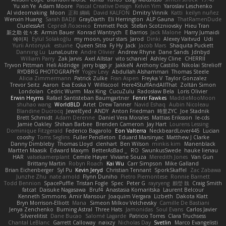
Yu xin Ye
Adam Moore
Pascal Creative Design
Kelvin Yim
Yaroslav Leschenko
AI videomaking
Moon
正和 綱嶋
David KALFON
Dmitry Vinnik
Katti
keilyn nuñez
Wenxin Huang
Sarah BADJI
GrayDarth
Eli Herrington
ALP Gauna
ThatRamenDude
CluelessArt
Cергей Лозенко
Emmett Peck
Stefan Scotzniovsky
Hieu Tran
新之助 佐々木
Armin Bauer
Konrad Wantrych
E Barrios
Jack Malone
Harry Jumaidi
에이지
Eylül Solakoğlu
my moon, your stars
Jarod
Dinki
Alexey Vaitvud
Udi
Yurii Antonyuk
estuine
Queen Sitra
Fy Hy
Jack
Jacob Mars
Shaquita Puckett
Danning Lu
LunaLoutre
Andre Olivier
Andrew Rhyne
Dane Sands
Jdnbyd
William Parry
Zak Jarvis
Axel Allstar
vito schaniel
Ashley Cline
CHERRII
Tryvon Pittman
Heli Aldridge
jerry biggs jr
JakkeN
Anthony Castillo
Nikolai Strelioff
RYDBRG PHOTOGRAPHY
Yogev Levy
Abdullah Alshammari
Thomas Steele
Alicia Zimmermann
Patrick Zulke
Fran Aspen
Freyka V
Taylor Gonzalez
Trevor Seitz
Aaron
Eva Eoska V
Williscool
Here4StuffAndAllThat
Zoltán Simon
Londolan
Cedric Wurm
Max King
CucuZulu
Radosław Bela
Loris Olivier
Erwin Heyms
Rafael Santisteban Baumgartner
Fenrir Fawkes
MaddieMooMoon
shuhao wang
WorldBLD
Artet
Drew Tanner
Navid Eshaq
Aubin Nicoleau
Blandine Ducrocq
JewelEyed
ANDY
Anton Friedman
時里ZYC
Joe Stadnik
Brett Schmidt
Adam Derenne
Daniel Vera Morales
Mattias Eriksson
le-cds
Jamie Oakley
Shihan Barbee
Brenden Cameron
Jay Hart
Lourens Lessing
Dominique Fitzgerald
Federico Bagarolo
Eon Valterra
NeckbeardLover445
Lucian
cooshy
Toms Seglins
Fuller Pendleton
Eduard Marsinyac
Matthew J Clarke
Danny Dimbleby
Thomas Lloyd
clenhart
Ben Wilson
minkis kim
Manenblack
Martten Maasik
Edward Maxym
BetterAsBad _
RO
SwunkusSwede
hauke lienau
HAR
valsekamerplant
Cemile Høyer
Viviane Souza
Meredith Jones
Van Gun
Brittany Martin
Robyn Roach
Kai Wu
Carr Simpson
Mike Galland
Brian Eichenberger
Syl Pu
Kevin Jeryd
Christian Tennant
SporkSkaffel
Zac Zabawa
Junzhe Zhu
nate arnold
Flynn Duniho
Pietro Piemontese
Ronnie Barnett
Todd Bennion
SpacePuffle
Tristan Fogle
Spec
Peter G
rayryeng
鸝瑩 魏
Craig Smith
fatcat
Daisuke Nagasawa
Bruf4
Anastasia Komaritska
Laurent Belcour
Kenneth Simmons
Amir Mansour
Joaquim Vergara
Lizbeth
Dakota Klatt
Bryn Morrison-Elliott
Mana
Simeon Milkov Velchevsky
Camille De Bastiani
Jenya Zenchenko
Burning Astral
Three Hats
Jamonidas
Soul Evans
Carlos Javier
Silverelitist
Dane Bucao
Salomé Lagarde
Patricio Torres
Clara Truchsess
Chantal LeBlanc
Garrett Calloway
nøixzy
Nicholas Day
Svetlin
Marco Evangelisti