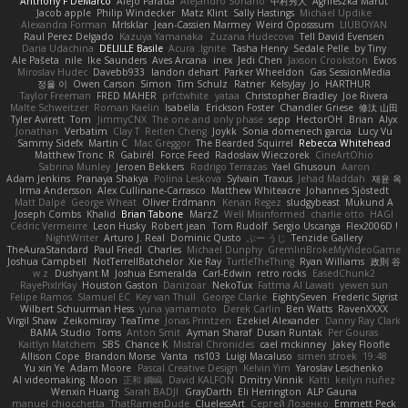
Anthony F DeMarco
Alejo Parada
Alejandro Soriano
中村秀人
Agnieszka Marut
Jacob apple
Philip Windecker
Matz Klint
Sally Hastings
Michael Updike
Alexandra Forman
MrIsklar
Jean-Cassien Marmey
Weird Oposssum
LIUBOYAN
Raul Perez Delgado
Kazuya Yamanaka
Zuzana Hudecova
Tell David Evensen
Daria Udachina
DELILLE Basile
Acura .Ignite
Tasha Henry
Sedale Pelle
by Tiny
Ale Pašeta
nile
Ike Saunders
Aves Arcana
inex
Jedi Chen
Jaxson Crookston
Ewos
Miroslav Hudec
Davebb933
landon dehart
Parker Wheeldon
Gas SessionMedia
정율 이
Owen Carson
Simon
Tim Schulz
Ratner
KelsyJay
Jo
HARTHUR
Taylor Freeman
FRED MAHER
prfctwhite
yataa
Christopher Bradley
Joe Rivera
Malte Schweitzer
Roman Kaelin
Isabella
Erickson Foster
Chandler Griese
修汰 山田
Tyler Avirett
Tom
JimmyCNX
The one and only phase
sepp
HectorOH
Brian
Alyx
Jonathan
Verbatim
Clay T
Reiten Cheng
Joykk
Sonia domenech garcia
Lucy Vu
Sammy Sidefx
Martin C
Mac Greggor
The Bearded Squirrel
Rebecca Whitehead
Matthew Tronc
R
Gabirél
Force Feed
Radosław Wieczorek
CineArtOhio
Sabrina Munley
Jeroen Bekkers
Rodrigo Terrazas
Yael Ghusoun
Aaron
Adam Jenkins
Pranaya Shakya
Polina Leskova
Sylvain
Traxus
Jehad Maddah
재윤 옥
Irma Andersson
Alex Cullinane-Carrasco
Matthew Whiteacre
Johannes Sjöstedt
Matt Dalpé
George Wheat
Oliver Erdmann
Kenan Regez
sludgybeast
Mukund A
Joseph Combs
Khalid
Brian Tabone
MarzZ
Well Misinformed
charlie otto
HAGI
Cédric Vermeirre
Leon Husky
Robert jean
Tom Rudolf
Sergio Uscanga
Flex2006D !
NightWriter
Arturo J. Real
Dominic Qusto
ぶー うじ
Tenzide Gallery
TheAuraStandard
Paul Friedl
Charles
Michael Dunphy
GremlinBrokeMyVideoGame
Joshua Campbell
NotTerrellBatchelor
Xie Ray
TurtleTheThing
Ryan Williams
政則 谷
w z
Dushyant M
Joshua Esmeralda
Carl-Edwin
retro rocks
EasedChunk2
RayePixlrKay
Houston Gaston
Danizoar
NekoTux
Fattma Al Lawati
yewen sun
Felipe Ramos
Slamuel EC
Key van Thull
George Clarke
EightySeven
Frederic Sigrist
Wilbert Schuurman Hess
yuna yamamoto
Derek Carlin
Ben Watts
RavenXXXX
Virgil Shaw
Zeikomiray
TeaTime
Jonas Printzen
Ezekiel Alexander
Danny Ray Clark
BAMA Studio
Toms
Anton Smit
Ayman Sharaf
Dusan Runtak
Per Gouras
Kaitlyn Matchem
SBS
Chance K
Mistral Chronicles
cael mckinney
Jakey Floofle
Allison Cope
Brandon Morse
Vanta
ns103
Luigi Macaluso
simen stroek
19:48
Yu xin Ye
Adam Moore
Pascal Creative Design
Kelvin Yim
Yaroslav Leschenko
AI videomaking
Moon
正和 綱嶋
David KALFON
Dmitry Vinnik
Katti
keilyn nuñez
Wenxin Huang
Sarah BADJI
GrayDarth
Eli Herrington
ALP Gauna
manuel chiocchetta
ThatRamenDude
CluelessArt
Cергей Лозенко
Emmett Peck