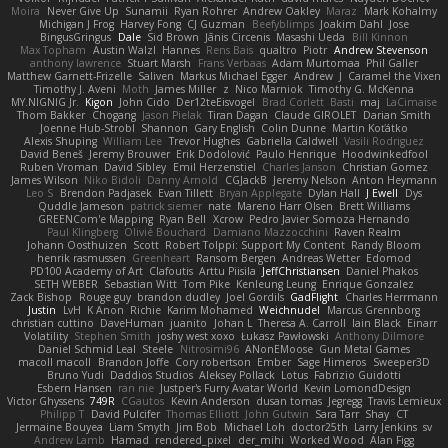
Moira
Never Give Up
Sunamii
Ryan Rohrer
Andrew Oakley
Maraz
Mark Kohalmy
Michigan J Frog
Harvey Fong
CJ Guzman
Beefyblimps
Joakim Dahl
Jose
BingusGringus
Dale
Sid Brown
Jānis Circenis
Masashi Ueda
Bill Kinnon
Max Topham
Austin Walzl
Hannes
Rens Bais
qualtro
Piotr
Andrew Stevenson
anthony lawrence
Stuart Marsh
Frans Verbaas
Adam Murtomaa
Phil Galler
Matthew Garnett-Frizelle
Saliven
Markus Michael Egger
Andrew
J
Caramel the Vixen
Timothy J. Aveni
Moth
James Miller
z
Nico Marniok
Timothy G. McKenna
MY.NIGNIG Jr.
Kigon
John Cido
Der12teEisvogel
Brad Corlett
Basti
maj
LaCimaise
Thom Bakker
Chogang
Jason Pielak
Tiran Dagan
Claude GIROLET
Darian Smith
Joenne Hub-Strobl
Shannon
Gary English
Colin Dunne
Martin Koťátko
Alexis Shuping
William Lee
Trevor Hughes
Gabriella Caldwell
Vasili Rodriguez
David Beneš
Jeremy Brouwer
Erik Dodolović
Paulo Henrique
Hoodwinkedfool
Ruben Vroman
David Sibley
Emil Herzenstiel
Charles Janson
Christian Gomez
James Wilson
Niko Bidoli
Danny Arnold
CGJackB
Jeremy Nelson
Anton Heymann
Leo S
Brendon Padjasek
Evan Tillett
Bryan Applegate
Dylan Hall
J Ewell
Dys
Quddle Jameson
patrick siemer
nate
Mareno Harr Olsen
Brett Williams
GREENCom'e Mapping
Ryan Bell
Xcrow
Pedro Javier Somoza Hernando
Paul Klingberg
Olivié Bouchard
Damiano Mazzocchini
Raven Realm
Johann Oosthuizen
Scott
Robert Tolppi: Support My Content
Randy Bloom
henrik rasmussen
Greenheart
Ransom Bergen
Andreas Wetter
Edomod
PD100 Academy of Art
Clafoutis
Arttu Piisila
JeffChristiansen
Daniel Phakos
SETH WEBER
Sebastian Witt
Tom Pike
Kenleung Leung
Enrique Gonzalez
Zack Bishop
Rouge guy
brandon dudley
Joel Gordils
GadFlight
Charles Herrmann
Justin
LvH
K Anon
Richie
Karim Mohamed
Weichnudel
Marcus Grennborg
christian cuttino
DaveHuman
juanito
Johan L
Theresa A. Carroll
Iain Black
Einarr
Volatility
Stephen Smith
joshy west xoxo
Łukasz Pawłowski
Anthony Dilmore
Daniel Schmid Leal
Steele
Nitrosimi96
ANonEMoose
Gun Metal Games
macoll macoll
Brandon Joffe
Cory robertson
Ember
Sage Himeros
Sweeper3D
Bruno Yudi
Daddios Studios
Aleksey Pollack
Lotus
Fabrizio Guidotti
Esbern Hansen
ran nie
Justper's Furry Avatar World
Kevin LomondDesign
Victor Ghyssens
749R
CGautos
Kevin Anderson
dusan tomas
Jegregg
Travis Lemieux
Philipp T
David Pulcifer
Thomas Elliott
John Gutwin
Sara Tarr
Shay
CT
Jermaine Bouyea
Liam Smyth
Jim Bob
Michael Loh
doctor25th
Larry Jenkins
sv
Andrew Lamb
Hamad
rendered_pixel
der_mihi
Worked Wood
Alan Figg