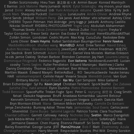
Stefan Scotzniovsky
Hieu Tran
新之助 佐々木
Armin Bauer
Konrad Wantrych
E Barrios
Jack Malone
Harry Jumaidi
에이지
Eylül Solakoğlu
my moon, your stars
Jarod
Dinki
Alexey Vaitvud
Udi
Yurii Antonyuk
estuine
Queen Sitra
Fy Hy
Jack
Jacob Mars
Shaquita Puckett
Danning Lu
LunaLoutre
Andre Olivier
Andrew Rhyne
Dane Sands
Jdnbyd
William Parry
Zak Jarvis
Axel Allstar
vito schaniel
Ashley Cline
CHERRII
Tryvon Pittman
Heli Aldridge
jerry biggs jr
JakkeN
Anthony Castillo
Nikolai Strelioff
RYDBRG PHOTOGRAPHY
Yogev Levy
Abdullah Alshammari
Thomas Steele
Alicia Zimmermann
Patrick Zulke
Fran Aspen
Freyka V
Taylor Gonzalez
Trevor Seitz
Aaron
Eva Eoska V
Williscool
Here4StuffAndAllThat
Zoltán Simon
Londolan
Cedric Wurm
Max King
CucuZulu
Radosław Bela
Loris Olivier
Erwin Heyms
Rafael Santisteban Baumgartner
Fenrir Fawkes
MaddieMooMoon
shuhao wang
WorldBLD
Artet
Drew Tanner
Navid Eshaq
Aubin Nicoleau
Blandine Ducrocq
JewelEyed
ANDY
Anton Friedman
時里ZYC
Joe Stadnik
Brett Schmidt
Adam Derenne
Daniel Vera Morales
Mattias Eriksson
le-cds
Jamie Oakley
Shihan Barbee
Brenden Cameron
Jay Hart
Lourens Lessing
Dominique Fitzgerald
Federico Bagarolo
Eon Valterra
NeckbeardLover445
Lucian
cooshy
Toms Seglins
Fuller Pendleton
Eduard Marsinyac
Matthew J Clarke
Danny Dimbleby
Thomas Lloyd
clenhart
Ben Wilson
minkis kim
Manenblack
Martten Maasik
Edward Maxym
BetterAsBad _
RO
SwunkusSwede
hauke lienau
HAR
valsekamerplant
Cemile Høyer
Viviane Souza
Meredith Jones
Van Gun
Brittany Martin
Robyn Roach
Kai Wu
Carr Simpson
Mike Galland
Brian Eichenberger
Syl Pu
Kevin Jeryd
Christian Tennant
SporkSkaffel
Zac Zabawa
Junzhe Zhu
nate arnold
Flynn Duniho
Pietro Piemontese
Ronnie Barnett
Todd Bennion
SpacePuffle
Tristan Fogle
Spec
Peter G
rayryeng
鸝瑩 魏
Craig Smith
fatcat
Daisuke Nagasawa
Bruf4
Anastasia Komaritska
Laurent Belcour
Kenneth Simmons
Amir Mansour
Joaquim Vergara
Lizbeth
Dakota Klatt
Bryn Morrison-Elliott
Mana
Simeon Milkov Velchevsky
Camille De Bastiani
Jenya Zenchenko
Burning Astral
Three Hats
Jamonidas
Soul Evans
Carlos Javier
Silverelitist
Dane Bucao
Salomé Lagarde
Patricio Torres
Clara Truchsess
Chantal LeBlanc
Garrett Calloway
nøixzy
Nicholas Day
Svetlin
Marco Evangelisti
Jack Kibble-White
MTU1500
Jordan Krakowski
Juuso Sipilä
SofaKing42
Frank
Jermaine Dawson
Chen Huang
Étienne Pikatoff
Sri Sonti
Bassy's Games
Bailey Rosenthal
George Luna
JEFF
Plane2House
Bob F
Matt
Zoemoney
Azula
Christopher Johansen
Harry Merrett
Respectable Studios
Phil Wilt
Dmitry Sorokin