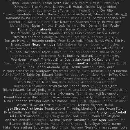
Lirian
Sarah Schrock
Logan Hertz
Gaël Gilly
Musical Nexus
Buttmunky1
Danny Sale
Elias Guevara
Kathreena B
Huitaka Studio
Digital Abbot
Aleksandr Chebotariov
Cole Turner
John Kevin Ong
JonDo
Filip
Cornellus Pendrahgon
Striker The Fox
Lale
Gökhan Sazdağı
Steve-0
el smells
丸 黒
Domantas Jokšas
Eduard
EvilQ
Alexander Olesen
Luke C
Shawn Anderson
Tess
opostol
Jiří Ptáček
JamTarts
Clive McKenzie
Shabeen Barzey - Browne
Josh
Martin Bailey
Espen
Princess
SiryuSama
Kelu
Sean Derham
Sam Fowler
Funny_ Compilation69
htai wu
Nadia
Pupper
John KD
Mimic
The Remodeling Veteran
Talyana S
Parker
Mister Venom
Markku Hakala
Hussien Mohamed
Gaforga VK
Ich Simp
cyril faia
Nipper1er
ふぇ えっ
Tomato Huwaidi
Eduardo ramirez
Peter Bates
Jediah Pesu
Randy Wells
Eilir Ho
Mrunit Churi
Necromantique
Nikki Balsem
Render House
John Hughes
James Gonzales
Cristi Vanderburg
Kaeden Hahn
Timo Erick
Miroslav Šamánek
EfulTopo
The Starius Project
Punch UP: The Top Contender! Official Patreon
Jorge Manuel Cappello Barreto
Sticky Buttons
iiiFahad7
재우 김
Morgsley
Workbench
wegu1
TheHappyElite
Duane Strickland
DC Kasundra
Ross
Marcin Anyszkiewicz
Ricky Robinson
Elizabeth
moot1n
Scott Fredrickson
仁 小野
kb714
Chris
Gabriel Alvarado
哲 董
Fredrik Karlsson
Tristan Lorius
Purpose Architecture
Władysław Pryszczarek
Ashley Fayers
plexlexia
Daniel Tidemo
ALEX NAVARRO
Table On
Edward
Didier Aerlebout
Anton
Sara
Alan
Jeffrey Olson
Riccardo Colombo
OHNE LIMIT
Gionea Alexandru Daniel
philip sisk
Daniel Richman
Ieuan King
Karri Haranko
Autonomous Frontier
Thokozani Mahlanyane
david cachay
Shonn Effner
얍 얍얍
Oreo_tism
Tiffany Edwards
iaksdfg fodkg
ressii
Ioannis Athanasiadis
Nicolò Caterina
aureliana
Khuthadzo Ratshilumela
Grant Mckenney
Tadin Brego
Koji Tsukamoto
Rasool Abrahams
The Entire Universe
Dhruv Singh
Tom Byrom
Łukasz Majorczyk
Niko Tuononen
Pranshu Goyal
Mr Malone
OnPui
王庚
극단수작
Cédrick
Maxime
Wayne120
Omair Omari
L
Yuma Taesu
Kristian
Skyzee's Studio
Igor Sirotov Architects
Teunis Woord
Tinkering Monkey
Stefan
Devan Stolp
Rylai Crestfall
Josh Bishop
xuchang jiang
Hlynur G Asgeirsson
Anonymous Axolotl
Art Ov Nekromorph
正 明
Felix gogo
Joe Ford
Simon
Mana and Mayhem
Abdelkouddouss
ChengXi Yu
Michael Wilson
Amaury Faucon
Njan
Adenta Dar
Brandon Belisle
Karl-Heinz Köster
Ghoulishlycool
Jarle Styve
DHFG
name
Håkan Fors
nathan
Spidey
Jack Rao
Cristian Vigliano
Noah Kollmannsberger
Lutz