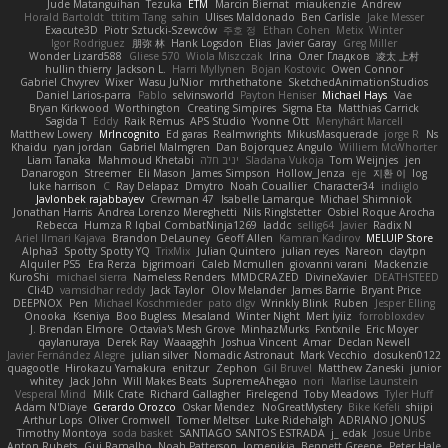
Jude Matanguihan
Tezuka
ETM
Marcin Biernat
miaukenzie
Andrew
Horald Bartoldt
ttitim Tang
sahin
Ulises Maldonado
Ben Carlisle
Jake Messer
Exacute3D
Piotr Sztucki-Szewców
주호 정
Ethan Cohen
Metix
Winter
Igor Rodriguez
朋弥 林
Hank Logsdon
Elias
Javier Garay
Greg Miller
Wonder Lizard588
Gliese 570
Wiola Miszczak
Irina
Олег Гладков
凌太 上村
hullin thierry
Jackson L.
Harri Myllynen
Bojan Kostovic
Owen Connor
Gabriel Chvyrev
Wixer
Wasu Ju'Nior
mrthethatone
SketchedAnimationStudios
Daniel Larios-parra
Pablo
selvinsworld
Payton Heniser
Michael Hays
Vae
Bryan Kirkwood
Worthington
Creating Simpires
Sigma Eta
Matthias Carrick
Sagida T
Eddy
Raik Remus
APS Studio
Yvonne Ott
Menyhárt Marcell
Matthew Lowery
MrIncognito
Ed garas
Realmwrights
MikusMasquerade
jorge R
Ns
Khaidu
ryan jordan
Gabriel Malmgren
Dan Bojorquez Angulo
Williem McWhorter
Liam Tanaka
Mahmoud Khetabi
יניב חלה
Sladana Vukoja
Tom Weijnjes
jen
Danarogon
Streemer
Eli Mason
James Simpson
Hollow_Jenza
eje
지환 이
log
luke harrison
C
Ray Delapaz
Dmytro
Noah Couallier
Character34
indiiglo
Javlonbek rajabbayev
Crewman 47
Isabelle Lamarque
Michael Shimniok
Jonathan Harris
Andrea Lorenzo Mereghetti
Nils Ringlstetter
Osbiel Roque Arocha
Rebecca
Humza R Iqbal CombatNinja1269
laddc
sellig64
Javier
Radix N
Ariel Ilmari Kajava
Brandon DeLauney
Geoff Allen
Kamran Kadirov
MELUIP Store
Alpha3
Spotty Spotty YQ
TrixMix
Julian Quintero
julian reyes
Nareon
claytpn
Alquiler PS5
Era Rerza
bjgrimoari
Caleb Mcmullen
giovanni varani
Mackenzie
KuroShi
michael sierra
Nameless Renders
MMDCRAZED
DivineXavier
DEATHSTEED
Cli4D
vamsidhar reddy
Jack Taylor
Olov Melander
James Barrie
Bryant Price
DEEPNOX
Pen
Michael Koschmieder
pato dlgv
Wrinkly Blink
Ruben
Jesper Elling
Onooka
Kseniya
Boo Bugless
Mesaland
Winter Night
Mert İyiiz
forrobloxdev
J. Brendan Elmore
Octavia's Mesh Grove
MinhazMurks
Fxntxnile
Eric Moyer
qaylanuraya
Derek Ray
Waaagghh
Joshua Vincent
Amar
Declan Newell
Javier Fernández Alegre
julian silver
Nomadic Astronaut
Mark Vecchio
dosuken0122
quagootle
Hirokazu Yamakura
enitzur
Zephon
Gil Bruvel
Matthew Zaneski
junior
whitey
Jack John
Will Makes Beats
SupremeAhegao
nori
Marlise Launstein
Vesperal Mind
Milk Crate
Richard Gallagher
Firelegend
Toby Meadows
Tyler Huff
Adam N'Diaye
Gerardo Orozco
Oskar Mendez
NoGreatMystery
Bike Kefeli
shiipi
Arthur Lops
Oliver Cromwell
Tomer Meltser
Luke Ridehalgh
ADRIANO JONUS
Timothy Montoya
soda basket
SANTIAGO SANTOS ESTRADA
j_ edak
Josue Uribe
Anton Rubets
Gui Ramalho
Noah Patterson
Jomenikia
Bennett Greene
Peter Hale