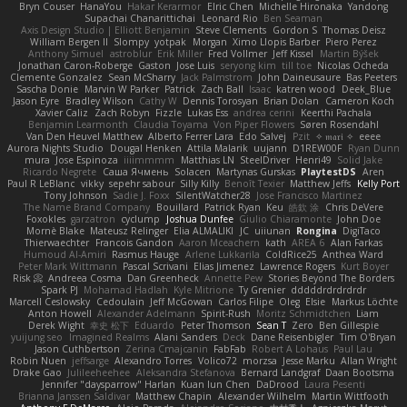
Bryn Couser
HanaYou
Hakar Kerarmor
Elric Chen
Michelle Hironaka
Yandong
Supachai Chanarittichai
Leonard Rio
Ben Seaman
Axis Design Studio | Elliott Benjamin
Steve Clements
Gordon S
Thomas Deisz
William Bergen II
Slompy
yotpak
Morgan
Ximo Llopis Barber
Piero Perez
Anthony Simuel
astroblur
Erik Miller
Fred Vollmer
Jeff Kissel
Martin Býšek
Jonathan Caron-Roberge
Gaston
Jose Luis
seryong kim
till toe
Nicolas Ocheda
Clemente Gonzalez
Sean McSharry
Jack Palmstrom
John Daineusaure
Bas Peeters
Sascha Donie
Marvin W Parker
Patrick
Zach Ball
Isaac
katren wood
Deek_Blue
Jason Eyre
Bradley Wilson
Cathy W
Dennis Torosyan
Brian Dolan
Cameron Koch
Xavier Caliz
Zach Robyn
Fizzle
Lukas Ess
andrea cerini
Keerthi Pachala
Benjamin Learmonth
Claudia Toyama
Von Piper Flowers
Søren Rosendahl
Van Den Heuvel Matthew
Alberto Ferrer Lara
Edo Salvej
Pzit
✧ 𝔪𝔞𝔯𝔦 ✧
eeee
Aurora Nights Studio
Dougal Henken
Attila Malarik
uujann
D1REW00F
Ryan Dunn
mura
Jose Espinoza
iiiimmmm
Matthias LN
SteelDriver
Henri49
Solid Jake
Ricardo Negrete
Саша Ячмень
Solacen
Martynas Gurskas
PlaytestDS
Aren
Paul R LeBlanc
vikky
sepehr sabour
Silly Killy
Benoît Texier
Matthew Jeffs
Kelly Port
Tony Johnson
Sadie J. Foxx
SilentWatcher28
Jose Francisco Martinez
The Name Brand Company
Bouillard
Patrick Ryan
Keu
皓欽 涂
Chris DeVere
Foxokles
garzatron
cyclump
Joshua Dunfee
Giulio Chiaramonte
John Doe
Mornè Blake
Mateusz Relinger
Elia ALMALIKI
JC
uiiunan
Rongina
DigiTaco
Thierwaechter
Francois Gandon
Aaron Mceachern
kath
AREA 6
Alan Farkas
Humoud Al-Amiri
Rasmus Hauge
Arlene Lukkarila
ColdRice25
Anthea Ward
Peter Mark Wittmann
Pascal Scrivani
Elias Jimenez
Lawrence Rogers
Kurt Boyer
Risk 📀
Andreea Cosma
Dan Greenheck
Annette Pew
Stories Beyond The Borders
Spark PJ
Mohamad Hadlah
Kyle Mitrione
Ty Grenier
dddddrdrdrdrdr
Marcell Ceslowsky
Cedoulain
Jeff McGowan
Carlos Filipe
Oleg
Elsie
Markus Löchte
Anton Howell
Alexander Adelmann
Spirit-Rush
Moritz Schmidtchen
Liam
Derek Wight
幸史 松下
Eduardo
Peter Thomson
Sean T
Zero
Ben Gillespie
yuijung seo
Imagined Realms
Alani Sanders
Deck
Dane Reisenbigler
Tim O'Bryan
Jason Cuthbertson
Zerina Cmajcanin
FabFab
Robert A Lohaus
Paul Lau
Robin Nuen
jeffsarge
Alexandro Torres
Volico72
morzsa
Jesse Marku
Allan Wright
Drake Gao
Julileeheehee
Aleksandra Stefanova
Bernard Landgraf
Daan Bootsma
Jennifer "daysparrow" Harlan
Kuan lun Chen
DaDrood
Laura Pesenti
Brianna Janssen Saldivar
Matthew Chapin
Alexander Wilhelm
Martin Wittfooth