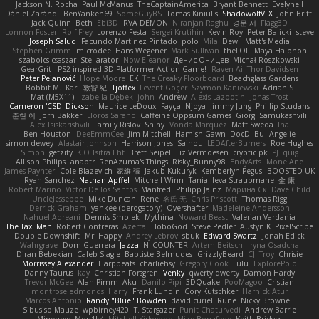
Jackson N. Rocha
Paul McManus
TheCaptainAmerica
Bryant Bennett
Evelyne I
Dániel Zarándi
BenYanken69
SomeGuyBS
Tomas Kiniulis
ShadowolfVFX
John Britti
Jack Quinn
Beth
Ebi3D
RVA DEMON
Niranjan Raghu
경문 서
Flagg3D
Lonnon Foster
Rolf Frey
Lorenzo Festa
Sergei Krutihin
Kevin Roy
Peter Balicki
steve
Joseph Salud
Facundo Martinez Pintado
polo
Mila
Dewi
Matt's Media
Stephen Grimm
microdee
Hans Wegener
Mark Sullivan
theLOF
Maya Halphon
szabolcs csaszar
Stellarator
Now Eleanor
Денис Оницев
Michał Roszkowski
GearGrit - PS2 inspired 3D Platformer Action Game!
Raven Ai
Thor Davidsen
Peter Pejanović
Hope Moore
EK
The Creaky Floorboard
Beachglass Gardens
Bobbit M.
Karl
敦智 紀
Tjoffex
Levent Göçer
Szymon Kaniewski
Adrian S
Mat (M5X11)
Izabella Dębek
john
Andrew
Alexis Lazootin
Jonas Trost
Cameron 'CSD' Dickson
Maurice LeDoux
Fayçal Njoya
Jimmy Jung
Phillip Studans
준현 이
Jorn Bakker
Lloros Sarano
Caffeine Oppsum Games
Giorgi Samukashvili
Alex Tsiskarishvili
Family Rislov
Shiny
Vonda Marquez
Matt Sweda
Ina
Ben Houston
DeeEmmCee
Jim Mitchell
Hamish Gawn
DocD
Bu
Angelie
simon dewey
Alastair Johnson
Harrison Jones
Saihou
LEDAfterBurners
Roe Hughes
Simon
getzity
K.O Tsitra Eht
Brett Seipel
Liz Vermoesen
cryptic pk
PJ
quig
Allison Philips
anaptr
RenAzuma's Things
Risky_Bunny98
EndyArts
Mone Ane
James Paynter
Cole Blazevich
家維 張
Jakub Kukuryk
Kemberlyn Pegus
BOOSTED UK
Ryan Sanchez
Nathan Apffel
Mitchell Winn
Tania
Ieva Straupmane
金 康
Robert Marino
Victor De los Santos
Manfred
Philipp Jainz
Марина Ск
Dave Child
UncleJesseppe
Mike Duncan
Rene
名氏 无
Chris Priscott
Thomas Rigg
Derrick Graham
yankee (derogatory)
Overshafter
Madeleine Andersson
Nahuel Adreani
Dennis Smolek
Mythina
Noward Beast
Valerian Vardania
The Taxi Man
Robert Contreras
Azerta
HoboGod
Steve Pedler
Austyn K
PixelScribe
Double Downshift
Mr. Happy
Andrey Lebrov
sbuk
Edward Swartz
Jonah Edick
Wahrgrave
Dom Guerrera
Jazza
N_COUNTER
Artem Beitsch
Iryna Osadcha
Diran Bebekian
Caleb Slagle
Baptiste Belmudes
GrizzlyBeard
CJ
Troy
Chrisie
Morrissey Alexander
Harpbeats
charliehsy
Gregory Cook
Lulu
ExplorePolo
Danny Taurus
kay
Christian Forsgren
Venky
qwerty qwerty
Damon Hardy
Trevor McGee
Alan Pimm
Aku
Danilo Pipi
3DQuake
PooMagoo
Cristian
montrose edmonds
Harry
Frank Lundin
Cory Kutschker
Harnick Atur
Marcos Antonio
Randy "Blue" Bowden
david curiel
Rune
Nicky Brownell
Sibusiso Mauze
wpbirney420
T. Stargazer
Punit Chaturvedi
Andrew Barrie
Minehow
Mon1k4
Mitchell Kirkwood
Mike Bonafede
Keith Bridges