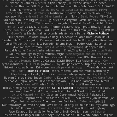
Nathaniel Roberts
Mechrot
elijah kenney
J H
Astone Massie
Tobi Staerk
milad tatar
Thomas
DHL
Bryan Intindola
Archman
Billy Bob
Evan C
SHALIWA233
Stefan Jammertzheim
SpiSlu
Joe Carlos
Oscar Castillo
bleached
senko
Lasse Leonhardsen
3darchstuffs
Martin Wells
Skittlq
SquareIsNotCool
Tobias
אילון קשת
Purple-H's Art Stuff
Oliver Lemke
Josh
No No
David Rogers
MilkyBun
Eddie Benton
Sam Biggins
윤구선
gupries on Instagram
Cassie
Bradley Savoy
Wing
Beehhhh112
Chikato 710
imma zamora
John Churchill
TwinX
Nhật Tiến Trần
승하 이
Facundo Lazzaro
Stenz
Filomeno Saraiva
logan pratt
Rhys lg
Aki Jae
TheMellowMelody
Jack Ryan
Brad Leikam
Nasi Paru Bu Amin
Jazmin Lang
宥任 陳
St
Gooo Tang
Nicolas Hafner
gyomh
adaktyl
Kiara Battle
Michelle Rothwell
Niki Shterev
RussJones
Lloyd Collidge
Lev Schwartz
Jared Ross
Jason Mault
Elizabeth McCormick
Jakob Recknagel
Luke willard
Sascha Kohler
John Steger
snail
Russell Wilder
Demerui
Jace Perrodin
Jeremy Ingram
Pedro Xavier
isaiah M
lokjl
Mike Wellfare
ratman
Lucas M. Morone
WyvernLang
Manny Morales
Randal Falcone
Der Le
Meshal Alshammari
KhangXing Pang
Douwe
Lucas Vieira
CallumNorm
Egoknight
Limitless Designs
tylerspetgoose
maurizio sciascia
Özgür Kaan Sevindi
Kayla B
Arian Castane
Akaiseutoseu
4DN
Thomas Harvey
Giuliano Hungria
Dionicio Galarza
David Ebbevi
Eda Aydemir
Logan Cox
Kyoto Wanderer
LEE EUNHA
JoyBox19
Play Usa
panic attack
Trip boy
heeno honee
Grigorii
Nicolas Scheer
Kai Krones
magda pawlak
ikung gmr
Titans Management
Greta Gedat
Thomas Fristed
Jose Humberto Ramirez
mura
Martin Holy
Filip Zelenjak
Ali Kılıç
Антон Сергеевич
bahriye taşdelen
Sky JK Arch
Razvan Cristiadis
Leo Euden
Carbonic
Kacper K
40. I Nengah Raditya Karya Putra
Sideways
Sergio Pamies
Oliver
Viorel Vlaican
Hurt Hand
Tamagoooo
TetaBOT
Kira V
XanderDK
John B.
Mark Scott
HG Park
William Karavites
Trollstuhl HagenLord
Mark Habbish
Call Me Sensei
NotARectangle
Noelle DeCuir
jae hoon Choi
Yd C
M C
Cameron Taylor
Nenad Nikolic
Tanner Moerke
Victor Ofvergard
苏打
K Y
Galahan
Derek Anwyl
W00k13
Released 50
MeTheManwich
iosgamertool
Bob Ashton
INFADEL
Devin Mattox
Jon Martello
Jan
Wyatt Sui
LesterCovax
Cue
tran tuan
Bad Radish
Sebastian
暁子 清水
Dan Wheatley
Md. Wasif Anjum
Lewis of the Rat Brigade
Juan Pinilla
My Name
Iggy
Terifict
Kiddow
simsterns
Olivier Babet
Brandon Wilkie
BlackSkyNinja
Pavel Karapud
Daren Gallo
Peleg Tabib
Null
Cole Johnson
Joe Bergmann
Pav North
Mike Rogers
Bull Spit
Sage
Ryan Kirkland
Luke White
Yannick
falgn0n