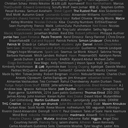
Christian Schau
Hristo Nikolov
将太郎 山田
kyomawolf
Rico Kanthatham
Marcus
ThatDude69
Edward Greenberg
Scruffy Wolf
Irwin Jomar
曜萌 石
Stephen Griffith
Pascal Bureau
Samuel Avraham
Steve Cypert
The Rusted Pixel
Alex Söderström
MoE MoW
Autumn Grace
Leonardo Grosso
Alexander Williams
KerriTheWriter
alejandro chavez herrera
V
ramandeep kaur
Rafael Oliveira
Wendy Morris
Matze
Kelley Womble
Nicolas Ocheda
Kiba
Crunchy Numbers
El/Ellie/Eleanor
Sean Humphrey
Franco
Malik
LotionZulu
Punchersize
Neil Rowe
Nicolas
Genevieve Dumas
rich
cav528
Troy Lutz
ahrotahn
Sethu Nguna
Maciej Krzyszkowski
Jonathan Mullen
Reid Ellis
Robert Jefferson
Philippe Authier
yunlai hao
Juan Fonseca
Paulo Trecenti
Karol Droszcz
Fancy Flannel
J Chris Druce
BraanFlakes08
Cut and Ripped
Patrick Perkins
Simon Lindauer
Chris Arko
Patrick M
Didadi Le
Callum Walton
etudenc
zylo
Daniel
Artem Zhuzhlikov
Sam Gao
Womp
Francois Lord
AirSickLowLander
Guillermo
Henrik Lindqvist
Village's hope Miniatures
Spark Lab
Seamus
La Monk
Kitsun3
Sabrina Yeong
Barbara Hanusiak
Mitch Landers
Richard
Haan
Pressman505
Katelynn Parsec
Jacob Duhon
포로루
Deborah
84d93r
Ryszard Abdul
Michael Zahn
Diego Bermudez
Raw Magic
Kelly Tomlinson | Vision Space
VuD
Jaii Orozco
Kimberly Hutchinson
貴 山崎
Ayomide Awe
Sicong Ouyang
bjakbjak
Davide Medici
Padraic McQuarrie
david james
Toriten57
Ginsnile Allen
Moritz Cremer
Made by Miri
Tobias Jensby
Robert Bergman
martin
NebularStreams
Charles Chen
Anxiety Opossum
Carlos Esplugues
Jim Kneuper
sebastian botero
Almantas Vasiliauskas
Tess Cornwall
Rahul Chandwaney
Austin Durban
Travis
Yuliya
Ralph Does Stuff
EEEEE
Jelle sahmkow
Scopitones
Brad Mellesmoen
A J
Andrew Islas
Ignacio
Kalliope Marie
Josh Dunfee
Gen
viviisection
Seraphin Ernst
Ryan game
SLAWWNN_ 2214
Juan pablo Gutierrez
Thomas Elrod
ZED ZED
James Abney
John kivinen
Kieran Kuhn
Alec Drake
Desert Viber
MutantMike
Carl Glittenberg
Martin Guldbaek
AVAinc.
Lariotjandy
papi bless
DRKRM
THG Creative
lia wu
joop van drunick
Julie Woodcock
nic96
Dzät
Maxim Krioukov
Furkan Kirac
Scott North
Reese Moore
nofreelunch 100
vagueish
Infinitipo
Riverin David-Alexandre
DennyB
NAN YI
Paul Gleason
Tales of Scale
Hank Kaamura
Mind Bird
robzilla
HonorableHoplite
madmacx
AlisserB
Tim Boylan
Braulio Chavez
Logan
Wutata
Andrew Osborne
Rafal
Higgins
Angel Diaz
Courtney Xenith
Francky Tang
salem shams
Alheren
Kevin Kennedy
Carlos Abraham Gutiérrez Solis
Clemente Miralles
Tyler Vaughn
Laster
Kris