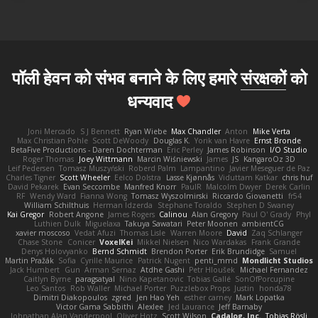
पॉली हेवन को संभव बनाने के लिए हमारे
संरक्षकों
को
धन्यवाद
Joni Mercado
S J Bennett
Ryan Wiebe
Max Chandler
Anton
Mike Verta
Max Christian Pohle
Scott DeWoody
Douglas K.
Yorik van Havre
Ernst Bronde
BetaFive Productions - Daren Dochterman
Eric Perley
James Robinson
I/O Studio
Roger Thomas
Joey Wittmann
Marcin Wiśniewski
James
JS
KangaroOz 3D
Leif Pedersen
Tomasz Muszyński
Roberd Palm
Lampantino
Javier Meseguer de Paz
Charles Tigner
Scott Wheeler
Eelco Dolstra
Lasse Kjønnås
Viduttam Katkar
chris huf
David Pekarek
Evan Seccombe
Manfred Knorr
PaulR
Malcolm Dwyer
Derek Carlin
RF
Wendy Ward
Fianna Wong
Tomasz Wyszolmirski
Riccardo Giovanetti
fr54
William Schilthuis
Herman Idzerda
Stephane Toraldo
Stephen D Swaney
Kai Gregor
Robert Angone
James Rogers
Calinou
Alan Gregory
Paul O' Grady
Phyl
Luthien Dulk
Miguelaxa
Takuya Sawatari
Peter Moonen
ambientCG
xavier moscoso
Vedat Afuzi
Thomas Lisle
Warren Moore
David
Zaq Schlanger
Chase Stone
Conicer
VoxelKei
Mikkel Nielsen
Nico Wardakas
Frank Grande
Denys Holovyanko
Bernd Schmidt
Brendon Porter
Erik Brundidge
Samuel
Martin Pražák
Sofia
Cyrille Maurice
Patrick Nugent
penti_mmd
Mondlicht Studios
Jack Humbert
Gun
Arman Sernaz
Atdhe Gashi
Petr Hloušek
Michael Fernandez
Caitlyn Byrne
paragsatyal
Nino Kapetanovic
Tobias Gallé
SonOfPorcupine
Leo Santos
Rob Waller
Michael Porter
Puzzlebox Props
Justin
honda78
Dimitri Diakopoulos
zgred
Jen Hao Yeh
esther carney
Mark Lopatka
Victor Gama Sabbithi
Alexlee
Jed Laurance
Jeff Barnaby
Johnathan Alan Vanderpool
Oliver Hotz
Scott Wilson
Cadalog, Inc.
Tobias Rösli