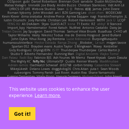
CGSpoon
gubi
Daniel Robertson
Brennan Oort
sanxbile
Dustin McGlinchey
Matias Vialagro
lininx66
Joe Brady
Andre Buzzo
Christian Stankovic
Việt Anh Lê
LYRICS OF LIFE
Webora Studios
Sean
乐 音
Petros
眠瓏
James
John Deere
Roman Vyborny
John Woodall
an l
BZK Gaming Leo
chen zhen
MODECAM
Kevin Klever
dima sirababa
Andrew Pierce
Артем Бардин
nagi
FranklinTremplin
JL
Iustin Ocunschi
Joey Parrella
Christian Lee
Robert Hankinson
M0TH
Jack Ü
LCQP
FENG XU
Ali DeAdam
Styxx
GLASS ACT
kona
T1 Exotic
RZ
abby!
ll Stanced
Import_bpy
Hamsternator
Forest Katsch
NuWest
Antonio Castaldo
Daisy Jai
Tristan Davies
Jay Spurgeon
David Thomas
Samuel Vikse Bruvik
BusaBusa
C+HO aR
Taylor Williams
Vasily
Nikoloz Todua
ma de
Dennis Hosgood
Jared Bullard
John Dykes
Yihui Xiong
Jay Renteria
Lucie Královcová
BurpingMusquito
humansoulinterface
Hector Estrada
Ranya Zhong
_Blobster_
Le sun
megan lavoie
Spartan 052
Brayden evans
Austin Taylor
S Mingkwan
Wawy
Kerstetter
Gicly Rodríguez
DryingUEFN
IS IT?
Thunderjaw Thunderjaw
Carlos Martin Jr
Studio 9
Alberto Hernandez
Running Man
Digital Ancients
Vlajko Tomić
Dan Palasz
Fadil Bay
Fabricio BJS
Ash Younes
Mr Memz
Paweł Krysiak
Gavin Dasuta
The Mighty KC
Nifty Nic
UltimateTJF
Quistis
Reinier Weerts
MaxMinutiae
Adrián ramos
Oachkatzl Schwoaf
dr32768
corbin tinsley
Cassandra Stewart
MikeyLikesIt
Delano Lowes
doggybdog26
Chris Aitan
yuta t
Sean Woods
cubeorigins
Tommy Parish
Just Rovin
Austin Rea
Shane Yamamoto
Eugene Dementjev
Vitaliy Florin
Никуся Гноянко
Michael Eckert
John Fewell
Jon Mayo
مالك البلوشي
Qiaoyue Wang
Salem Alajmi
Fabian Brehm
Lemesle Maxence
Charles Everett
Alexa trade
HH
Keke
покупка байер
Poulet
Derek Messier
Trivi
Kevin Neal
Alex Souza
Cromatik
Slinky
Migu D
Yyyum
Nick Forshaw
This website uses cookies to enhance the user
Pascal Raymond Cazemier
Denis Moura Velasco
Sinclaire Black
Xenophik Xenophik
experience.
Learn more.
Tarik Sakalli
swarfey
Vojtech Proschl
Daniel Ruiz
Josiah Scott
13th
Mik
Harry Boorman
Andy Davis
Nikolai Petersen
Chris Layfield
Morrissey Alexander
swxift
savage Designer
Darcy Hodgson
Ryan Stelzleni
Martin Alexander
Giupponi
Yun Ha
Simon Tremblay Gauthier
Emma Levesque
Erica Dlamini
Oliver Thomsen
V A
Yasser Raies
Anil Dongre
Haradinxiii
Khupaar
Andy McCabe
Gene Cerrato
Got it!
Frederik Kirkegaard Esbensen
Arda
Jackrobin23
Groot
Rahmat Rizal Andhi
Daniel Ruiz G
Kortez Crockett
Michael Fuchs
Mike C.
Александр Татаринов
Schuyler Baker
matthew armer
Gav Judge
Sergio
Misik
Alexa Wilkerson Editing
Peter Pietlasky
Michael Buttaro
Jackt
Aero
Jacqueline Valero
Steve mcbees
Amberlie Rodriguez
Uranus Peregrine
kokuragari
CJ Duguay
Ivan