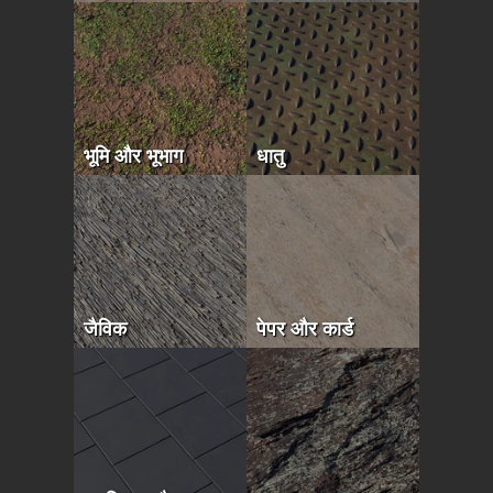
भूमि और भूभाग
धातु
जैविक
पेपर और कार्ड