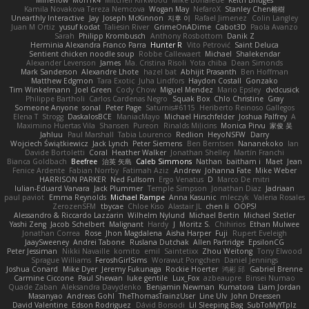
Kamila Novakova Tereza Nemcova
Wogan May
NefaroX
Stanley Chen榕樹
Unearthly Interactive
Jay
Joseph McKinnon
지후 이
Rafael Jimenez
Colin Langley
Juan M Ortiz
yusuf kodat
Taliesin River
GrimeOnADime
Cabot3D
Paola Avanzo
Sarah
Philipp Krombusch
Anthony Rosbottom
Danik Z
Herminia Alexandra Franco Parra
Hunter R
Vito Petrović
Saint Deluca
Sentient chicken noodle soup
Robbe Callewaert
Michael
Shalekendar
Alexander Levenson
James
Ma. Cristina Risoli
Yota chiba
Dean Simonds
Mark Sanderson
Alexandre Lhote
hazel bat
Abhijit Prasanth
Ben Hoffman
Matthew Edgmon
Tara Exotic
Juha Lindfors
Haydon Costall
Gonzako
Tim Winkelmann
Joel Green
Cody Chow
Miguel Mendez
Mario Epsley
dvdcusick
Philippe Bartholi
Carlos Cardenas Negro
Squak Box
Chlo Christine
Gray
Someone Anyone
sonal
Peter Page
Saturnis#6115
Heriberto Reinoso Gallegos
Elena T
Strogg
DaskalosBCE
ManiacMayo
Michael Hirschfelder
Joshua Palfrey
A
Maximino Huertas Vila
Shansen
Pureon
Rinalds Miļicins
Monica Pirvu
家俊 吴
Jahluu
Paul Marshall
Tabia Lourenco
Redlion
HeyoNSFW
Darry
Wojciech Świątkiewicz
Jack Lynch
Peter Siemens
Ben Berntsen
Nananekoko
Ian
Davide Bortoletti
Coral
Heather Walker
Jonathan Shelley
Martín Franchi
Bianca Goldbach
Beefree
治英 矢島
Caleb Simmons
Nathan
baitham i
Maet
Jean
Fenice Ardente
Fabian Norrby
Fatimah Aziz
Andrew
Johanna Fate
Mike Weber
HARRISON PARKER
Ned Fullsom
Ergo Venatus
D
Marco De mitri
Iulian-Eduard Varvara
Jack Plummer
Temple Simpson
Jonathan Diaz
Jadriaan
paul paviot
Emma Reynolds
Michael Rampe
Anna Kasunic
mleczyk
Valeria Rosales
ZerozenSFM
tbycae
Chloe Kiso
Alastair JL
chen li
OOPS!
Alessandro & Riccardo Lazzarin
Wilhelm Nylund
Michael Bertin
Michael Stetler
Yashi Zeng
Jacob Schelbert
Malignant
Hardy
J
Moritz S.
Chihirios
Ethan Mulwee
Jonathan Correa
Rose
Jhon Magdalena
Aisha Harper
Fuji
Rupert Eveleigh
JaaySweeney
Andrei Tabone
Ruslana Dutchak
Allen Partridge
EpsilonCG
Peter Jessiman
Nikki Navaille
komito
emil
Saintetixx
Zhou Weitong
Tony Elwood
Sprague Williams
FeroshGirlSims
Worawut Pongchen
Daniel Jennings
Joshua Conard
Mike Dyer
Jeremy Fukunaga
Rockie Hoerter
鸿彬 邱
Gabriel Brenne
Carmine Ciccone
Paul Shewan
luke gentile
Lux_Fox
azbeaupre
Binsei Numao
Quade Zaban
Aleksandra Davydenko
Benjamin Newman
Kumatora
Liam Jordan
Masanyao
Andreas Gohl
TheThomasTrainzUser
Line Ulv
John Dreessen
David Valentine
Edson Rodriguez
Dávid Borsodi
Lil Sleeping Bag
SubToMyYTplz