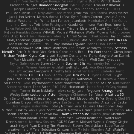
Rémi Verschelde
Ryan Reisiger
SizeKivit
Stymie
Dustin
Patrick Brady
ProtanopicMidget
Brandon Snodgrass
Tyler K Spicher
Arnaud PUIRAVAUD
Joseph Catrambone
HippoThalamus
Sean Kennedy
Tomek LECOCQ
Paul Mcloughlin
DaLivelyGhost
Lose Pacific
Jimikimo
Ben Bosma
mark stalzer
Jack J
Ian Neisser
Marcus Morba
LePew
Ryan Roden-Corrent
Joshua Albers
Kristen Westphal
Jon White
Jack Fenech
Jotunkottr
Hexdrake's Art
Ted Curtis
nullinc
Zach du Toit
John Partington
Kazuki Kamimura
Mark Boss
Yaron L.
Lukas Kalbertodt
Marcos Vaz
Sébastien Tricoire
Masanori Tottori
QuirkyTopHat
ReJ aka Renaldas Zioma
VFRAME
Michael Whiteside
Wolfer Moyens
Arturo Leone
Pete
Alex Harvill
Lauri Kananen
wheany
Unreal Sensei
tchaikovsky2
Taylor J Peters
Molly Footman
大重生-TheRebirth
RSH__studio
Mat
S C
Cailrdar
PYTHA Lab
OddlyBigBear
binotti lucia
IT Roy
Karabo Legwaila
Zane Olson
Chord Shore
A. Stan Konowitz
Talii
Bruce Matthews
Aria
3dfan
Xatonym
Barney
Sethesh
blendFX
Petr O
Michael Vick
Seth // Gone Indie, Bro...
Eric Pontbriand
Glenn Jones
Michael Tedder
Krystal Camprubi
Eugene Ovcharenko
Fiona Margrie
Alan Daniels
Mark Mazaitis
Jeff
The Sarah Hirsch
Paul Dolzall
Wolf Daw
kyleboze
Taylor Galen Kadee
Steven Ekholm
Stephen Ellis
Aximmetry Technologies
Sarah Wiener
Andrew Faithfull
wellingtoncrab
Ada Rose Cannon
Resilient Picture Company
Almighty Laxz
Jonathan Brandt
Szabolcs Dombi
Jose Nario
ELITECAD
Nick Storey
Ryan
Kim Vitkus
Bryan Halcott
Glyph
Jan Oliver Koch
Reggie Storm
Dan Repp
pk
Nathaniel E Bell
Benita Winckler
Kai Honeck
Íkara
Psychosadistic
Algot Nordström
Trag1cHaze
KaiCee
Kurt Wilson
Stéphane Huart
Todd Eaton
P4C1F15T
charamath
Jakob Stolz
YeGrayHound
Kevin Turner
Brian McMullen
oleko senga
Jason Ferguson
Arrangemonk
Wesley Scafe
scott bilby
Victor
George e Chianese
Ben Visser
Albatross 3D
Sam Sartor
Andrej Striezenec
normalguy
Josh Macdonald
Pafka
Byeong Chul JIN
Dumbass Dragon
Alkaza1996
jAde
Lea Seidman Hernandez
Alexander Becker
Oscar Vargas
sastun1962
Totally Normal
Jared LeClaire
Christopher Bogs
Michael Dunkley
Alex Hyner
Scott Gilbert
Matthew Gerard
Julius Brockelmann
Alex
sotiris
Teneka B.
Dale Schwiesow
Thom Rittenhouse
Marcin Ignac
Martinotti
Brandon Jordan
Frode Lund Tharaldsen
Gerard Redmond
Walter Rice
Dennis Korpel
Matthew Stevens
PIXDES Games
Michael Mayeux
George Giagias
arash tirgari
Ryan Dening
Tim Warnock
Steven
Deadlyblack
Lupo Marcio
creative mart
M Tera
Sebastian Karlsson
Iaian7 / John Einselen
AsTheRainFell
Volkor
Rijndael
Patrick T Sullivan
Alexander Rath
david mares
Nayden Dochev