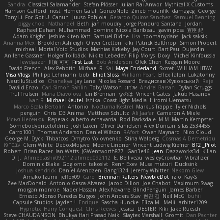
Sandra
Classical Salamander
Stefan Plösser
Julian Rai Anwor
Mythical X Customs
Harrison Gafford
nost
Hemen Galal
GonzoNole
Zineb mounfik
damageg
George
Tony Li
For Got U
Canun
Juuso Pohjola
Gerardo Quiros Sanchez
Samuel Benning
piggy chop
Nathanaël
Beth
jan moudry
Jorge Panduro Santana
Jordan
Raphael Dahan
Muhammad
oominx
Nicola Baribeau
gavin poss
宣臣 紀
Adam Knight
Jeshire Kiten Katt
Samuel Bidne
Lisa
toomanydans
Jack saksik
Arianna Mex
Brooklen Ashleigh
Oliver Cretton
kiki
Patrick Balthrop
Simon Probert
micheal
Mortal Void Studios
Mathias Kirkeby
Jay Court
Bart Paul Dujardin
Anilene Gassner
Holger Tollbäck
Nikita Lebedev
Filip Morys
Doxy
Michel Kinfoussia
lewdgazer
川頁 可可
First Last
Bob Anderson
Ofek Chen
Keegan Moore
David French
Alex Pehotin
Michael R
Sai
Maya Enderland
Sxcret
WILLIAM HTAY
Misa Vlogs
Philipp Lehmann
bob
Elliot Sloss
William Peart
Effex Talon
Lukatonny
NautiluStudios
Chanakya
Jay Lane
Nicolas Fossard
Владислав Жуковський
Raje
Daviid Enzo
Carl-Simon Sahlin
Toby Watson
אלמוג
Andrei Barsan
Dylan Scruggs
Trul Trulsen
Maria Diavolova
Ian Brennan
なのは
Vincent Gates
Jakub Hasanov
Ivan R
Michael Keutel
Ishika
Coast Light Media
Hiromi Uematsu
Marco Scala Bertolin
Antonio
NocturnalKestrel
Markus Trappe
Tyler Nichols
penguin
Chris
D3 Anima
Matthew Schultz
Ali Jaafar
Cameron A Miele
Илья Несенюк
Reperak
alberto echavarria
Rod Barksdale
M M
Martin Kempster
Somebodyoncetoldme
Josh Laxen
Oliver Danielsen
Alex Duncan
silas 2534455
Carro1001
Thomas Anderson
Daniel Wilson
RAfort
Owen Maynard
Nico Cloud
George M. Dyck
Thbatcos
Dmytro Volovnenko
Stina Walberg
Cosmas A Demetriou
ענבר פז
Clem White
DeboxMojave
Meene Lindner
Vincent Ludwig Kiefner
BF2 _Pilot
Robert
Brian Racer
Ian Watts
JGWentworth877
Gan3e46
Jean
Dazzworks3d
Kilian
D. J.
Ahmed.ashii092112 ahmed092112
E. Belliveau
wesleyCrowbar
Vibralizer
Dominic Blake
Goglomo
takoslvt
Renn Exev
Musa muturi
Ducksink
Joshua Kendrick
Daniel Arendzen
Bang1324
Jeremy Whitter
Nekom Glew
Amako Izumi
jeffox09
Caro
Brennan Rafters
NewbieDot
iz o
Kay-S
Zee MacDonald
Antonio Gasca-Alvarez
Jacob Dillon
Joe Chabot
Maximum Swag
morgan monroe
Nader Hassan
Alex Navarre
BlindPenguin
James Barber
Ernesto Alonso Paredes Burgos
John Anders Stav
현진 김
Neil McG
buhii
Capsule Studios
Jayden !
Enrique
Sascha Huncke
Elīza M.
Melli
arbiter1209
Hyprotix
Harry Conquest
Chris Reeves
Jessica
DESTER
Kiki
Jake Ruesch
Steve CHAUDANSON
Bhukya Hari Prasad Naik
Slaytex Marshall
Gromit
Dan Pachter