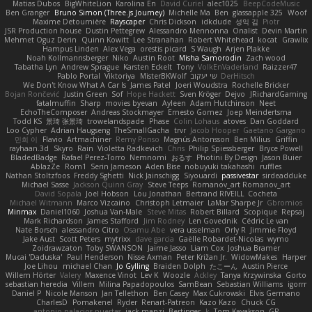
Matias Dubos
BigWhiteLion
Karolina En
David Curiel
alec1025
BeepCodeMusic
Ben Granger
Bruno Simon (Three.js Journey)
Michelle Ma
Ben
glassapple 325
Woof
Maxime Detournière
Rayscaper
Chris Dickson
idkdude
성익 김
Piotr
JSR Production house
Dustin Pettegrew
Alessandro Mennonna
Onalist
Devin Martin
Mehmet Oguz Derin
Quinn Kowitt
Lee Stranahan
Robert Whitehead
kocat
Grawlix
Hampus Linden
Alex Vega
orestis picard
S Waugh
Arjen Plakke
Noah Kollmannsberger
Niko
Austin Root
Misha Samorodin
Zach wood
Tabatha Lyn
Andrew Sprague
Karsten Eckelt
Tony
VolkEnVaderland
Raizzer47
Pablo Portal
Viktoriya
MisterBKWolf
שי יעקוב
DerHitsch
We Don't Know What A Car Is
James Patel
Joeri Woudstra
Rochelle Bricker
Bojan Rončević
Justin Green
Sof
Hope Hackett
Sven Kröger
Dejvo
JRichardGaming
fatalmuffin
Sharp
movies byevan
Ayleen
Adam Hutchinson
Neet
EchoTheComposer
Andreas Stockmayer
Ernesto Gomez
Joep Meindertsma
Todd KS
景琦 张景琦
trowelandspade
Phase
Colin Lohaus
atoves
Dan Goddard
Loo Cypher
Adrian Haugseng
TheSmallGacha
trvr
Jacob Hooper
Gaetano Gargano
민희 이
Flavio
Artmachiner
Remy Ponso
Magnús Antonsson
Ben Milius
Griffin
rayhaan.3d
Skyro
Rain
Violetta Radkevich
Chris
Philip Spiessberger
Bryce Powell
BladedBadge
Rafael Perez-Torro
Nemnomi
おるす
Photini By Design
Jason Buier
AblazZe
Rom1
Serin Jameson
Aden Bise
nobuyuki takahashi
ruffles
Nathan Stoltzfoos
Freddy Sghetti
Nick Jainschigg
Siyouardi
passivestar
sirdeadduke
Michael Sasse
Jackson Quinn Gray
Steve Teeps
Romanov_art Romanov_art
David Sopala
Joel Hobson
Lou Jonathan
Bertrand RIVEILL
Cocheta
Michael Witmann
Marco Vizcaino
Christoph Letmaier
LaMar Sharpe Jr
Gbromios
Minmax
Daniel1060
Joshua Van-Male
Steve Mitas
Robert Billard
Scopique
Repsaj
Mark Richardson
James Stafford
Jim Rodney
Len Govednik
Cédric Le van
Nate Borsch
alessandro Citro
Osamu Abe
vera usselman
Orly R
Jimmie Floyd
Jake Aust
Scott Peters
mytrixx
dave garcia
Gaëlle Robardet-Nicolas
wymo
Zoidrawzaton
Toby SWANSON
Jaime Jasso
Liam Cox
Joshua Bramer
Mucai 'Daduska'
Paul Henderson
Nisse Axman
Peter Križan Jr.
WidowMakes
Harper
Joe Lihou
michael Chan
Jo Gylling
Braiden Dolph
たこーん
Austin Pierce
Willem Hörter
Valery
Maxence Vinot
Lev K
Woozle
Ackley
Tanya Krzywinska
Gorto
sebastian heredia
Villem
Milina Papadopoulos
SamBean
Sebastian Williams
igorrr
Daniel P
Nicole Manson
Jan Tellethon
Ben Casey
Max Cukrowski
Elvis Germano
CharlesD
Pomakenel
Ryder
Renart-Patreon
Kazo Kazo
Chuck CG
antonio palacios puertas
jack manzi
Bertinger
k
Tom Kayakson
GP