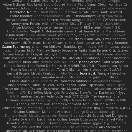
Cookymine
Daniel Dias
Pixi_lab
MD1
Veronica
Rory
Brendan Droppo
Kelton McEwen
Rico Levitt
Liquid Cooled
Nadia
Pedro Viana
Oleksii Komarov
Can
Desmond Johnson
Richard
Roman Volobuev
Teraa Bull
Chodey
Luke Fenwick
Xindrrobo
Noura S
Brett Wheeler
Bees Wax
Nicole Pérez
Frank Hereford
Carlos Ramírez
Arianna Montanari
Ikkeii
Shannonigans
Maggie Raycheva
Richard Funnell
Leonardo Borsten
Vinicius Morgado
BluntBSE
CW Animations
Anonymous Person
鈴葵
Jeff Kraemer
Nicole Findlay
Shirley
Lisa Anders
Angus McAloon
George Willaman
Sparazza D
RKG media
Manu T
S K
Lucas Signoles
NinjARTA
Mohamedmoawad Hilal
Tamás Kuklics
Pierre Moore
seguin matthis
OneGhastlyGhoul
yannick tooy
Toby Howe
Nastassia Reutskaya
Chris Wintermyer
Liam Davis
chris reis
Ross
styles
Blaine Gray
Lewis Stephens
Alex Brown
MDTH
maru
Make
Yokami c:
mik
Scott
Jonathan Ojibway
Brandon
Swann Fourmanoy
sinsin
Ken Ishikawa
Stanislav
ryan mrazik
峻辰 朱
Joshua Jacobs
Joseph Dignan
Ta Sp
Matthew-Gracey Desravines
Anika
Juan Ramón Ortiz Estévez
Shivam Ganju
Anıl Çaylak
JacobyO
Bình Võ Thiên
bavazov
Elhi Stevens
Alec Keck
halle stoeppler
david
jstevens
Martín Niz Tutoriales
Combrinck
Johan Simonsson
dokiderg
Brian Lane
Nathan Salla
S A Cooke
Jaber Alarbash
Solid Neptune
Donald Stooks
Little Weird Kid Stories
YUKI SHIBUTANI/ YUN
Trevor Larson
Aaron
Maxim Nordentz
Caio Notari
Tomi Ollikainen
Aimé
cloudhed
Duskfall
Samuel Bassale
Mathijs Peerboom
Filip Nyborg
leon labyk
Triangle Interactive
Philip Pryke
Dave
Fangzahn Aviation Studios
colinangusstudio
Mike L.
Chuck Morris
Mark Leonard
Will
francesco sabbatella
Alexander Leinauer
Tony Alfredsson
Salina De Leon
Lucas Cozzoli
Daniel Eijgendaal
Eliézer Ojeda
תמר פלג טל
Kaleo/Dalton
Duzemine
Kim Myeong Soom
nicolaspetton
Alan Stoll
Greenlines78
Kie
Jeffrey McIlmoyle
Felix Lopez
Steve White
Daniel Warf
Syed
혜영 전
andrew Carbery
Federico Salvetti
C1T1Z333N
The Paraverse
Chem
Anthony Delasanta
Minja Lojanica
roddye
Melissa Farrell
Stilian
ꌃ꒒ꀎꋪꋪꌩ ꀘꈤꀤꁅꃅ꓄
Adrien Alexandre
Rab
Thomas Woodward
Alan Bakir
Ian Wilson
venkat rathna kumar talluri
Eric Chan
Steve Girard
n d o n
思涵 王
captkiro
N-JELLY
Kristinn Sturluson
Marianne Andersen
Rodrigo Silva
adelaide begalli
Duncan Hewitt
Mattias Lundstrom
Rowan Gipe
coshichi
Sounds And Dungeons
Smoke EA Graffiti
Eric G
Karen Collins
Joseph Krzywoszyja
Nathanaël Platz
FlameTop
AshenBone
Josh Strawder
Inês Sousa
Fennec
gaggle
Digital Prophet
Vsevolods Gniteckis
Mark
Tristan Voulelis
Walter Weaver
Alex Stephens
Luthonium Virtual Heritage
Илья Снопков
Alphaology
Arthur
Moto Designshop