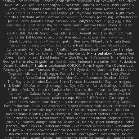
dork667
Infant Terrible
Richard
Jaelin Smith
mattyrails
Carl Schwerin
Joeri Lefévre
Mike
Sol
J&G
Jon
Eric Manongdo
Oliver Frost
DancingDeadGuy
Barry Connolly
Aeval
Jon
Captain Coconuts
Jacob Schealler
ari-goldman
Nathan Johnson
Tyler Herbert
Puppeteerist
Tyler Phillips
J.P. Raymond
hayden harry
NightRaven
Eduardo Gottschald
Abeni Campos
cameronfr
Dominick
Joe Young
Sascha Becker
Joshua Scelfo
Annah Gestaga
SmaackBZ62
JollyYeen
oscall L
友理 斉藤
Kuba
Gabrielius M
Scott Moen
Kaylee
Thomas Pierro
Gustavo Pliego
Noah
Юлія Кізі
Daisy Belknap
ZMM
Jason Anderson
Christian Kohli
Satyan Patel
YEDA HOME DECOR
Simon
Reg_LMO
Jacob Denault
ApocDev
Rumlo Olmub
Buz Carter
Bill Master
rpcexploiter
Reinaldus
jadedesign
Jamie Arseneault
K
Derek Toombs
Renato Pinochet
qrator
Ben
cawc
XPhantom
Mimski Beats
Virtual Performing Live Music Events
Tom Neal
Jason Nguyen
Alyssa Everett
Cyndersanity
Petr Fořt
disiboi
AnuRobinson
Shane Smith-Rojo
Evan Harridge
大海 久我
lilith
Joshua Hickman
Aleksandar Caricic
Nikita Leshakov
Amanda Vest
Axiom
Stefan Knaak
David Jindra
Tim
Zoie Robles
N Watanabe
Nina Takáčová
Rodrigo Hernández Salgado
Jan
Sari Schwarz
Indiana J
ella larkin
基德
Pocketfans
Daniel Sonderhoff
Zicalam
zephaniah CORSON
Florin Negele
Mark Dohrenbusch
Yunseong Noh
Liam Trancoso
Blob
Phill D
T_Zydelski
Konstantinos Polychroniadis
Targeted Individual Body Logger
Randy Lane
melanie hamilton
Lucy
Weasel
Elanor la
Vova Diakur
Jaden Rosi
Alon Cohen
Alexander October
文謙 許
Thor Ragnaros
Antoine Daubas
Ethan Tomaso
huaxuan Lei
Raptite
mogura
Nick Smith
AMcCarroll
high strangeness
Dylan Gorrell
Patrick Stallings
Neil Baker
ElUltimo DeLaFila
Yousick
Sankaku Bear
Dennis Libon
Reymeld Santiago
AJ
FacinusChip
Dakota Wreski
n_morcatti
killswitchkay
Charles Louie
Avaister
Liam Bryant
sagar sasson
rafael naranjo
Elijah
ELITE Scratch
Zack Kepner
Justin Rogow
Andre Labuschagne
lily ren
maxime vandecasteele
Vasyl Vasyliv
Post Production
Zbob
VW Winterstein
StorysComplete
Bob
Xavier
Mehmet Can
Nika Domi
Alexander Rayner-Barcelli
C
xd Idk
Hajime Tsunoda
FRNL Lou
Joel Montano
Bryan Hy
Jakub Zbyszynski
River Lockhart
Stefan Florea
MStorm
The Society of Visions
David Power
Michael Santoro
thu huynh
Stephen Bentley
I_ViceRoy
Thomas Granger
bloli loli
Takashi M.
Melody Spiker
Midnight Gunship
Spencer_
NicoPOWAAA
Kornel Anderson
Dixon Keller
Keenan Rush
Venkataram
LLB
Josh W.
Kevin Showman
Naomi Soh
McCoder
John Elliotte
Gregory Basile
Filip Wieland
Sebastian Norlund
blog cruvi
Marc Nguyen
MaxDezignz
Tic_cle
nogutidaisuke
George Dvorak
Haris Lattirom
Matthew Daday
Paul
Kamil Uriasz