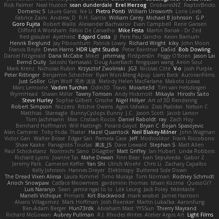
Rick Palmer
Neal Huston
sean dunderdale
Erel Herzog
OroborosNZ
RaptorBricks
Domenic S
Laura Ganis
Ike Li
Pietro Ponti
William Unsworth
Lorie Loeb
Fabrice Zaini
Andrew_D
R.H. García
William Carey
Michael B Johnson
G.P
Goro Fujita
Robert Wallis
Alexander Bachvarov
Evan Campbell
Rene Gansen
Clifford A Worsham
Fábio De Carvalho
Mike Festa
Martin Banak - Dr Zed
fred gissubel
Ayetheist
Edgard Costa
JJ
Pere Pau Sancho
Kevin Barnum
Henrik Berglund
Jay Piboontum
Patrick Lowry
Richard Wright
kiky
John Moon
Francis Boyle
Devin Harris
HDR Light Studio
Peter Baintner
Da5id
Bob Dowling
Daniel Fitzgerald
Dana McCabe
Miket
jehrmaig
f1rstpers0n
Peggy O'Brien
Jason Lai
Bernd Dully
Satoshi Yamasaki
Doug Auerbach
fengquan wang
Aeon Soul
Mark Krenz
Nicholas Rubin
Krzysztof Zwolinski
JG3
Nicolas Côté
V-o
Josh Purple
Peter Rittinger
Benjamin Schechter
Ryan Won-Meng Apuy
Liam Beck
AuroranFilms
Just Gollor
Glyn Wolf
亮作 淡波
Melody Helen MacFarlane
Makoto Izawa
Marc Lemoine
Vadim Turchin
Odin3D
Travis
Moiarte3d
Tim van Helsdingen
WyrmHead
Shawn Miller
Tawny Tomsen
Andy Hickmott
Mikayla
Hiroshi Saito
Steve Hurley
Sophie Gilbert
Grische
Nigel Hillyer
Art of 3D Rendering
Robert Simpson
Nizzero
Ritchie Owens
Agon Ushaku
Zisis Psalidas
Nelson C
Matthias
Stareagle
BunnyCyclops Bunny
J.C.
Jason Scott
Jacob Larson
Tom Jachmann
Max
Cristian Rocco
Daniel Raboldt
ray
Zach Hoy
Bernhard Hoffmann
Will Hattingh
Perard-Gayot
Bryan C
Bojan Spasojevic
Alan Camerer
Toby Yoda
Thater
Hazel Quantock
Neil Blakey-Milner
John Wagman
Victor Gan
Walter Bosse
Edgar San
Pamela Case
Jeff
Modicolitor
Frank Riccobono
Shaw Kaake
Panagiotis Tourlas
果冻_JS
Dave Liewald
Stephan S
Matt Allen
Paul Schicketanz
Norimichi Sano
DGagster
Matt Griffey
Ian Hubert
Linda Robbins
Richard Lyons
Joanne Tai
Mahe Dewan
Finn Bear
Ivan Sepulveda
Gabor Z
Jeremy Park
Cameron Keffer
Yan Shi
Ulrich Woehr
Chris Li
Zachary Capalbo
Kelly Johnson
Hannes Dreyer
Elektrospy
Buttered Side Down
The Dread Vixen Alinsa
Laura Kimmel
Timo Muraja
Tom Norman
Rodney Schmidt
Arioch Snowpaw
Catface Meowmers
gardeninn thomas
Istvan Kozma
QuesoGr7
Luis Naranjo
Sean
jamie ngai to lo
Lök Leung
Jack Foley
fxtentacle
Marielli Vichique
Primaris
Kirt Blackwood
mark wrabel
James Harrison
Alvaro Villagomez
Mark Hoffman
Josh Roenker
Martin Lukačka
AaronFung
Ben-Adam Berger
Hun73rdk
Abraham Mast
YYSSun
Thierry Mayrand
Richard McGowan
Aubrey Pullman
R.J. Rhodes Writes
Atelier Argos Art
Light Films