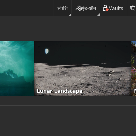
संपत्ति
ऐड-ऑन
Vaults
Lunar Landscape