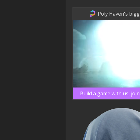
Poly Haven's bigg
Build a game with us, joi