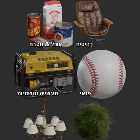
רְהִיטִים
אוכל & מטבח
פנאי
תעשייה ותשתיות