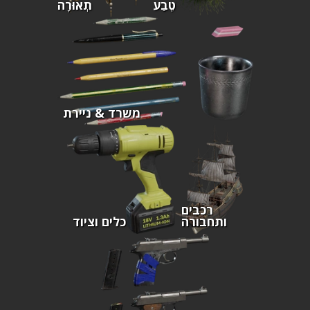
טֶבַע
תְאוּרָה
משרד & ניירת
רכבים
ותחבורה
כלים וציוד