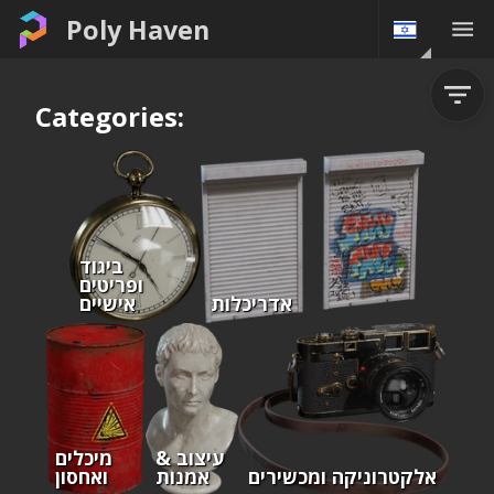
Poly Haven
Categories:
ביגוד
ופריטים
אדריכלות
אישיים
עיצוב &
מיכלים
אלקטרוניקה ומכשירים
אמנות
ואחסון