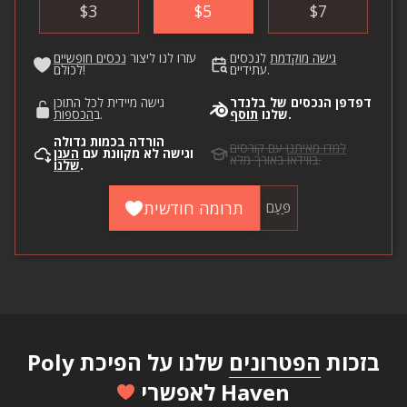
$
3
$
5
$
7
גישה מוקדמת
לנכסים
עזרו לנו ליצור
נכסים חופשיים
עתידיים.
לכולם!
דפדפן הנכסים של בלנדר
גישה מיידית לכל התוכן
.
שלנו
תוסף
.
ב
הכספות
הורדה בכמות גדולה
למדו מאיתנו
עם קורסים
וגישה לא מקוונת עם
הענן
בווידאו באורך מלא.
.
שלנו
תרומה חודשית
פַּעַם
בזכות
הפטרונים
שלנו על הפיכת Poly
Haven לאפשרי