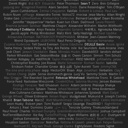
Derek Wight
幸史 松下
Eduardo
Peter Thomson
Sean T
Zero
Ben Gillespie
yuijung seo
Imagined Realms
Alani Sanders
Deck
Dane Reisenbigler
Tim O'Bryan
Jason Cuthbertson
Zerina Cmajcanin
FabFab
Robert A Lohaus
Paul Lau
Robin Nuen
jeffsarge
Alexandro Torres
Volico72
morzsa
Jesse Marku
Allan Wright
Drake Gao
Julileeheehee
Aleksandra Stefanova
Bernard Landgraf
Daan Bootsma
Jennifer "daysparrow" Harlan
Kuan lun Chen
DaDrood
Laura Pesenti
Brianna Janssen Saldivar
Matthew Chapin
Alexander Wilhelm
Martin Wittfooth
Anthony F DeMarco
Alejo Parada
Alejandro Soriano
中村秀人
Agnieszka Marut
Jacob apple
Philip Windecker
Matz Klint
Sally Hastings
Michael Updike
Alexandra Forman
NATTAWOOT PHIMPHAKAN
MrIsklar
Jean-Cassien Marmey
Weird Oposssum
LIUBOYAN
Raul Perez Delgado
Kazuya Yamanaka
Zuzana Hudecova
Tell David Evensen
Daria Udachina
DELILLE Basile
Acura .Ignite
Tasha Henry
Sedale Pelle
by Tiny
Ale Pašeta
nile
Ike Saunders
Aves Arcana
inex
Jedi Chen
Jaxson Crookston
Ewos
Miroslav Hudec
Davebb933
landon dehart
Parker Wheeldon
Gas SessionMedia
정율 이
Owen Carson
Simon
Tim Schulz
Ratner
KelsyJay
Jo
HARTHUR
Taylor Freeman
FRED MAHER
prfctwhite
yataa
Christopher Bradley
Joe Rivera
Malte Schweitzer
Roman Kaelin
Isabella
Erickson Foster
Chandler Griese
修汰 山田
Tyler Avirett
Tom
JimmyCNX
The one and only phase
sepp
HectorOH
Brian
Alyx
Jonathan
Verbatim
Clay T
Reiten Cheng
Joykk
Sonia domenech garcia
Lucy Vu
Sammy Sidefx
Martin C
Mac Greggor
The Bearded Squirrel
Rebecca Whitehead
Matthew Tronc
R
Gabirél
Force Feed
Radosław Wieczorek
CineArtOhio
Sabrina Munley
Jeroen Bekkers
Rodrigo Terrazas
Yael Ghusoun
Aaron
Adam Jenkins
Pranaya Shakya
Polina Leskova
Sylvain
Traxus
Jehad Maddah
재윤 옥
Irma Andersson
Alex Cullinane-Carrasco
Matthew Whiteacre
Johannes Sjöstedt
Matt Dalpé
George Wheat
Oliver Erdmann
Kenan Regez
sludgybeast
Mukund A
Joseph Combs
Khalid
Brian Tabone
MarzZ
Well Misinformed
charlie otto
HAGI
Cédric Vermeirre
Leon Husky
Robert jean
Tom Rudolf
Sergio Uscanga
Flex2006D !
NightWriter
Arturo J. Real
Dominic Qusto
ぶー うじ
Tenzide Gallery
TheAuraStandard
Paul Friedl
Charles
Michael Dunphy
GremlinBrokeMyVideoGame
Joshua Campbell
NotTerrellBatchelor
Xie Ray
TurtleTheThing
Ryan Williams
政則 谷
w z
Dushyant M
Joshua Esmeralda
Carl-Edwin
retro rocks
EasedChunk2
RayePixlrKay
Houston Gaston
Danizoar
NekoTux
Fattma Al Lawati
yewen sun
Felipe Ramos
Slamuel EC
Key van Thull
George Clarke
EightySeven
Frederic Sigrist