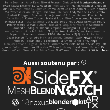
Harry Boorman
Andy Davis
Nikolai Petersen
Chris Layfield
Morrissey Alexander
swxift
savage Designer
Darcy Hodgson
Ryan Stelzleni
Martin Alexander
Giupponi
Yun Ha
Simon Tremblay Gauthier
Emma Levesque
Erica Dlamini
Oliver Thomsen
V A
Yasser Raies
Anil Dongre
Haradinxiii
Khupaar
Andy McCabe
Gene Cerrato
Frederik Kirkegaard Esbensen
Arda
Jackrobin23
Groot
Rahmat Rizal Andhi
Daniel Ruiz G
Kortez Crockett
Michael Fuchs
Mike C.
Александр Татаринов
Schuyler Baker
matthew armer
Gav Judge
Sergio
Misik
Alexa Wilkerson Editing
Peter Pietlasky
Michael Buttaro
Jackt
Aero
Jacqueline Valero
Steve mcbees
Amberlie Rodriguez
Uranus Peregrine
kokuragari
CJ Duguay
Ivan
Assima Dauletbek
ツキ ミ
Adam
NinjaSubRosa
Andrew Stone
Avery
rwgames
felipe zucoli
ethan M
Yakoto
DB3d
Mason
Nene
高 日
Nicolo' Paolino
Cedar Scarlett
Tunanodra-P
Victor Bondatiy
Quentin
GWH
Kirsten
KT Mack
FrantaBOT
edwin Zhou
Blake Rizzo
Tal Smith
Carter Farrey
Angel
Juan José Castaño
HugoRC
Xenalto
Schmitthoffer Zsolt
indi81
biscuit
Kay
Toff
Jovana
Sofiya Ibragimova
BlizzyFox
William Thirlaway
David Brown
Babacar Diop
Marco
noCrxdit
Samuel Furr
Trisha Chua
Skkiff
nan mi
GlazeDonut
William Travis
Aussi soutenu par :