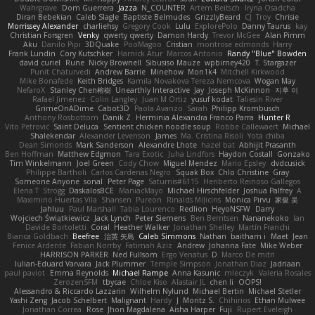
Wahrgrave
Dom Guerrera
Jazza
N_COUNTER
Artem Beitsch
Iryna Osadcha
Diran Bebekian
Caleb Slagle
Baptiste Belmudes
GrizzlyBeard
CJ
Troy
Chrisie
Morrissey Alexander
charliehsy
Gregory Cook
Lulu
ExplorePolo
Danny Taurus
kay
Christian Forsgren
Venky
qwerty qwerty
Damon Hardy
Trevor McGee
Alan Pimm
Aku
Danilo Pipi
3DQuake
PooMagoo
Cristian
montrose edmonds
Harry
Frank Lundin
Cory Kutschker
Harnick Atur
Marcos Antonio
Randy "Blue" Bowden
david curiel
Rune
Nicky Brownell
Sibusiso Mauze
wpbirney420
T. Stargazer
Punit Chaturvedi
Andrew Barrie
Minehow
Mon1k4
Mitchell Kirkwood
Mike Bonafede
Keith Bridges
Kamila Novakova Tereza Nemcova
Wogan May
NefaroX
Stanley Chen榕樹
Unearthly Interactive
Jay
Joseph McKinnon
지후 이
Rafael Jimenez
Colin Langley
Juan M Ortiz
yusuf kodat
Taliesin River
GrimeOnADime
Cabot3D
Paola Avanzo
Sarah
Philipp Krombusch
Anthony Rosbottom
Danik Z
Herminia Alexandra Franco Parra
Hunter R
Vito Petrović
Saint Deluca
Sentient chicken noodle soup
Robbe Callewaert
Michael
Shalekendar
Alexander Levenson
James
Ma. Cristina Risoli
Yota chiba
Dean Simonds
Mark Sanderson
Alexandre Lhote
hazel bat
Abhijit Prasanth
Ben Hoffman
Matthew Edgmon
Tara Exotic
Juha Lindfors
Haydon Costall
Gonzako
Tim Winkelmann
Joel Green
Cody Chow
Miguel Mendez
Mario Epsley
dvdcusick
Philippe Bartholi
Carlos Cardenas Negro
Squak Box
Chlo Christine
Gray
Someone Anyone
sonal
Peter Page
Saturnis#6115
Heriberto Reinoso Gallegos
Elena T
Strogg
DaskalosBCE
ManiacMayo
Michael Hirschfelder
Joshua Palfrey
A
Maximino Huertas Vila
Shansen
Pureon
Rinalds Miļicins
Monica Pirvu
家俊 吴
Jahluu
Paul Marshall
Tabia Lourenco
Redlion
HeyoNSFW
Darry
Wojciech Świątkiewicz
Jack Lynch
Peter Siemens
Ben Berntsen
Nananekoko
Ian
Davide Bortoletti
Coral
Heather Walker
Jonathan Shelley
Martín Franchi
Bianca Goldbach
Beefree
治英 矢島
Caleb Simmons
Nathan
baitham i
Maet
Jean
Fenice Ardente
Fabian Norrby
Fatimah Aziz
Andrew
Johanna Fate
Mike Weber
HARRISON PARKER
Ned Fullsom
Ergo Venatus
D
Marco De mitri
Iulian-Eduard Varvara
Jack Plummer
Temple Simpson
Jonathan Diaz
Jadriaan
paul paviot
Emma Reynolds
Michael Rampe
Anna Kasunic
mleczyk
Valeria Rosales
ZerozenSFM
tbycae
Chloe Kiso
Alastair JL
chen li
OOPS!
Alessandro & Riccardo Lazzarin
Wilhelm Nylund
Michael Bertin
Michael Stetler
Yashi Zeng
Jacob Schelbert
Malignant
Hardy
J
Moritz S.
Chihirios
Ethan Mulwee
Jonathan Correa
Rose
Jhon Magdalena
Aisha Harper
Fuji
Rupert Eveleigh