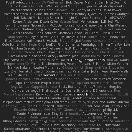
Post Production
Zbob
VW Winterstein
Bob
Xavier
Mehmet Can
Nika Domi
C
xd Idk
Hajime Tsunoda
FRNL Lou
Joel Montano
Bryan Hy
Jakub Zbyszynski
River Lockhart
Stefan Florea
MStorm
The Society of Visions
David Power
Michael Santoro
C. Evans
thu huynh
Stephen Bentley
I_ViceRoy
Thomas Granger
bloli loli
Takashi M.
Melody Spiker
Midnight Gunship
Spencer_
NicoPOWAAA
Kornel Anderson
Dixon Keller
Keenan Rush
Venkataram
LLB
Josh W.
Kevin Showman
Naomi Soh
McCoder
John Elliotte
Gregory Basile
Filip Wieland
Sebastian Norlund
blog cruvi
Marc Nguyen
MaxDezignz
Tic_cle
nogutidaisuke
George Dvorak
Haris Lattirom
Matthew Daday
Paul
Kamil Uriasz
Lirian
Sarah Schrock
Logan Hertz
Gaël Gilly
Musical Nexus
Buttmunky1
Danny Sale
Elias Guevara
Kathreena B
Huitaka Studio
Digital Abbot
Aleksandr Chebotariov
Cole Turner
John Kevin Ong
JonDo
Filip
Cornellus Pendrahgon
Striker The Fox
Lale
Gökhan Sazdağı
Steve-0
el smells
丸 黒
Domantas Jokšas
Eduard
EvilQ
Alexander Olesen
Luke C
Shawn Anderson
Tess
opostol
Jiří Ptáček
JamTarts
Clive McKenzie
Shabeen Barzey - Browne
Josh
Martin Bailey
Espen
Princess
SiryuSama
Kelu
Sean Derham
Sam Fowler
Funny_ Compilation69
htai wu
Nadia
Pupper
John KD
Mimic
The Remodeling Veteran
Talyana S
Parker
Mister Venom
Markku Hakala
Hussien Mohamed
Gaforga VK
Ich Simp
cyril faia
Nipper1er
ふぇ えっ
Tomato Huwaidi
Eduardo ramirez
Peter Bates
Jediah Pesu
Randy Wells
Eilir Ho
Mrunit Churi
Necromantique
Nikki Balsem
Render House
John Hughes
James Gonzales
Cristi Vanderburg
Kaeden Hahn
Timo Erick
Miroslav Šamánek
EfulTopo
The Starius Project
Punch UP: The Top Contender! Official Patreon
Jorge Manuel Cappello Barreto
Sticky Buttons
iiiFahad7
재우 김
Morgsley
Workbench
wegu1
TheHappyElite
Duane Strickland
DC Kasundra
Ross
Marcin Anyszkiewicz
Ricky Robinson
Elizabeth
moot1n
Scott Fredrickson
仁 小野
kb714
Chris
Gabriel Alvarado
哲 董
Fredrik Karlsson
Tristan Lorius
Purpose Architecture
Władysław Pryszczarek
Ashley Fayers
plexlexia
Daniel Tidemo
ALEX NAVARRO
Table On
Edward
Didier Aerlebout
Anton
Sara
Alan
Jeffrey Olson
Riccardo Colombo
OHNE LIMIT
Gionea Alexandru Daniel
philip sisk
Daniel Richman
Ieuan King
Karri Haranko
Autonomous Frontier
Thokozani Mahlanyane
david cachay
Shonn Effner
얍 얍얍
Oreo_tism
Tiffany Edwards
iaksdfg fodkg
ressii
Ioannis Athanasiadis
Nicolò Caterina
aureliana
Khuthadzo Ratshilumela
Grant Mckenney
Tadin Brego
Koji Tsukamoto
Rasool Abrahams
The Entire Universe
Dhruv Singh
Tom Byrom
Łukasz Majorczyk