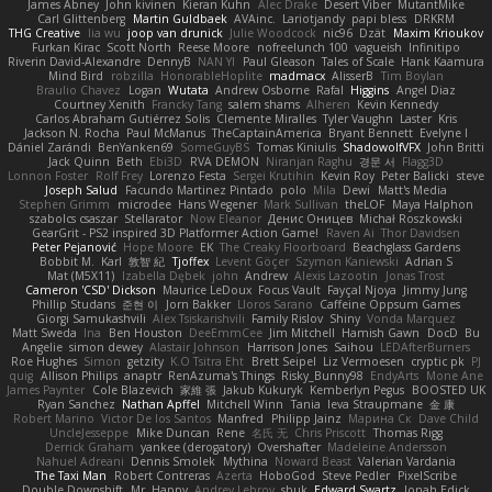
James Abney
John kivinen
Kieran Kuhn
Alec Drake
Desert Viber
MutantMike
Carl Glittenberg
Martin Guldbaek
AVAinc.
Lariotjandy
papi bless
DRKRM
THG Creative
lia wu
joop van drunick
Julie Woodcock
nic96
Dzät
Maxim Krioukov
Furkan Kirac
Scott North
Reese Moore
nofreelunch 100
vagueish
Infinitipo
Riverin David-Alexandre
DennyB
NAN YI
Paul Gleason
Tales of Scale
Hank Kaamura
Mind Bird
robzilla
HonorableHoplite
madmacx
AlisserB
Tim Boylan
Braulio Chavez
Logan
Wutata
Andrew Osborne
Rafal
Higgins
Angel Diaz
Courtney Xenith
Francky Tang
salem shams
Alheren
Kevin Kennedy
Carlos Abraham Gutiérrez Solis
Clemente Miralles
Tyler Vaughn
Laster
Kris
Jackson N. Rocha
Paul McManus
TheCaptainAmerica
Bryant Bennett
Evelyne I
Dániel Zarándi
BenYanken69
SomeGuyBS
Tomas Kiniulis
ShadowolfVFX
John Britti
Jack Quinn
Beth
Ebi3D
RVA DEMON
Niranjan Raghu
경문 서
Flagg3D
Lonnon Foster
Rolf Frey
Lorenzo Festa
Sergei Krutihin
Kevin Roy
Peter Balicki
steve
Joseph Salud
Facundo Martinez Pintado
polo
Mila
Dewi
Matt's Media
Stephen Grimm
microdee
Hans Wegener
Mark Sullivan
theLOF
Maya Halphon
szabolcs csaszar
Stellarator
Now Eleanor
Денис Оницев
Michał Roszkowski
GearGrit - PS2 inspired 3D Platformer Action Game!
Raven Ai
Thor Davidsen
Peter Pejanović
Hope Moore
EK
The Creaky Floorboard
Beachglass Gardens
Bobbit M.
Karl
敦智 紀
Tjoffex
Levent Göçer
Szymon Kaniewski
Adrian S
Mat (M5X11)
Izabella Dębek
john
Andrew
Alexis Lazootin
Jonas Trost
Cameron 'CSD' Dickson
Maurice LeDoux
Focus Vault
Fayçal Njoya
Jimmy Jung
Phillip Studans
준현 이
Jorn Bakker
Lloros Sarano
Caffeine Oppsum Games
Giorgi Samukashvili
Alex Tsiskarishvili
Family Rislov
Shiny
Vonda Marquez
Matt Sweda
Ina
Ben Houston
DeeEmmCee
Jim Mitchell
Hamish Gawn
DocD
Bu
Angelie
simon dewey
Alastair Johnson
Harrison Jones
Saihou
LEDAfterBurners
Roe Hughes
Simon
getzity
K.O Tsitra Eht
Brett Seipel
Liz Vermoesen
cryptic pk
PJ
quig
Allison Philips
anaptr
RenAzuma's Things
Risky_Bunny98
EndyArts
Mone Ane
James Paynter
Cole Blazevich
家維 張
Jakub Kukuryk
Kemberlyn Pegus
BOOSTED UK
Ryan Sanchez
Nathan Apffel
Mitchell Winn
Tania
Ieva Straupmane
金 康
Robert Marino
Victor De los Santos
Manfred
Philipp Jainz
Марина Ск
Dave Child
UncleJesseppe
Mike Duncan
Rene
名氏 无
Chris Priscott
Thomas Rigg
Derrick Graham
yankee (derogatory)
Overshafter
Madeleine Andersson
Nahuel Adreani
Dennis Smolek
Mythina
Noward Beast
Valerian Vardania
The Taxi Man
Robert Contreras
Azerta
HoboGod
Steve Pedler
PixelScribe
Double Downshift
Mr. Happy
Andrey Lebrov
sbuk
Edward Swartz
Jonah Edick