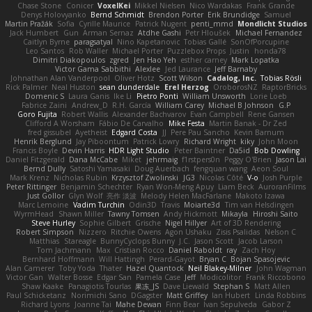
Chase Stone
Conicer
VoxelKei
Mikkel Nielsen
Nico Wardakas
Frank Grande
Denys Holovyanko
Bernd Schmidt
Brendon Porter
Erik Brundidge
Samuel
Martin Pražák
Sofia
Cyrille Maurice
Patrick Nugent
penti_mmd
Mondlicht Studios
Jack Humbert
Gun
Arman Sernaz
Atdhe Gashi
Petr Hloušek
Michael Fernandez
Caitlyn Byrne
paragsatyal
Nino Kapetanovic
Tobias Gallé
SonOfPorcupine
Leo Santos
Rob Waller
Michael Porter
Puzzlebox Props
Justin
honda78
Dimitri Diakopoulos
zgred
Jen Hao Yeh
esther carney
Mark Lopatka
Victor Gama Sabbithi
Alexlee
Jed Laurance
Jeff Barnaby
Johnathan Alan Vanderpool
Oliver Hotz
Scott Wilson
Cadalog, Inc.
Tobias Rösli
Rick Palmer
Neal Huston
sean dunderdale
Erel Herzog
OroborosNZ
RaptorBricks
Domenic S
Laura Ganis
Ike Li
Pietro Ponti
William Unsworth
Lorie Loeb
Fabrice Zaini
Andrew_D
R.H. García
William Carey
Michael B Johnson
G.P
Goro Fujita
Robert Wallis
Alexander Bachvarov
Evan Campbell
Rene Gansen
Clifford A Worsham
Fábio De Carvalho
Mike Festa
Martin Banak - Dr Zed
fred gissubel
Ayetheist
Edgard Costa
JJ
Pere Pau Sancho
Kevin Barnum
Henrik Berglund
Jay Piboontum
Patrick Lowry
Richard Wright
kiky
John Moon
Francis Boyle
Devin Harris
HDR Light Studio
Peter Baintner
Da5id
Bob Dowling
Daniel Fitzgerald
Dana McCabe
Miket
jehrmaig
f1rstpers0n
Peggy O'Brien
Jason Lai
Bernd Dully
Satoshi Yamasaki
Doug Auerbach
fengquan wang
Aeon Soul
Mark Krenz
Nicholas Rubin
Krzysztof Zwolinski
JG3
Nicolas Côté
V-o
Josh Purple
Peter Rittinger
Benjamin Schechter
Ryan Won-Meng Apuy
Liam Beck
AuroranFilms
Just Gollor
Glyn Wolf
亮作 淡波
Melody Helen MacFarlane
Makoto Izawa
Marc Lemoine
Vadim Turchin
Odin3D
Travis
Moiarte3d
Tim van Helsdingen
WyrmHead
Shawn Miller
Tawny Tomsen
Andy Hickmott
Mikayla
Hiroshi Saito
Steve Hurley
Sophie Gilbert
Grische
Nigel Hillyer
Art of 3D Rendering
Robert Simpson
Nizzero
Ritchie Owens
Agon Ushaku
Zisis Psalidas
Nelson C
Matthias
Stareagle
BunnyCyclops Bunny
J.C.
Jason Scott
Jacob Larson
Tom Jachmann
Max
Cristian Rocco
Daniel Raboldt
ray
Zach Hoy
Bernhard Hoffmann
Will Hattingh
Perard-Gayot
Bryan C
Bojan Spasojevic
Alan Camerer
Toby Yoda
Thater
Hazel Quantock
Neil Blakey-Milner
John Wagman
Victor Gan
Walter Bosse
Edgar San
Pamela Case
Jeff
Modicolitor
Frank Riccobono
Shaw Kaake
Panagiotis Tourlas
果冻_JS
Dave Liewald
Stephan S
Matt Allen
Paul Schicketanz
Norimichi Sano
DGagster
Matt Griffey
Ian Hubert
Linda Robbins
Richard Lyons
Joanne Tai
Mahe Dewan
Finn Bear
Ivan Sepulveda
Gabor Z