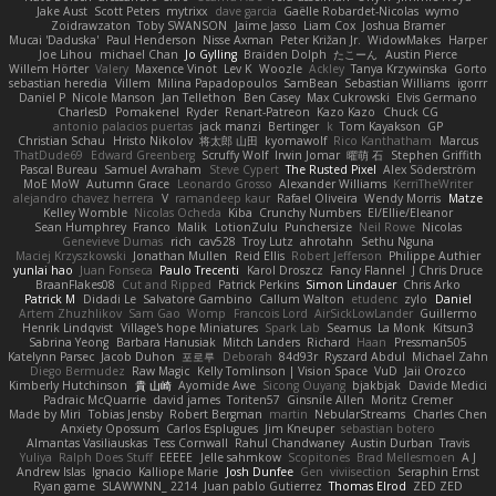
Jake Aust
Scott Peters
mytrixx
dave garcia
Gaëlle Robardet-Nicolas
wymo
Zoidrawzaton
Toby SWANSON
Jaime Jasso
Liam Cox
Joshua Bramer
Mucai 'Daduska'
Paul Henderson
Nisse Axman
Peter Križan Jr.
WidowMakes
Harper
Joe Lihou
michael Chan
Jo Gylling
Braiden Dolph
たこーん
Austin Pierce
Willem Hörter
Valery
Maxence Vinot
Lev K
Woozle
Ackley
Tanya Krzywinska
Gorto
sebastian heredia
Villem
Milina Papadopoulos
SamBean
Sebastian Williams
igorrr
Daniel P
Nicole Manson
Jan Tellethon
Ben Casey
Max Cukrowski
Elvis Germano
CharlesD
Pomakenel
Ryder
Renart-Patreon
Kazo Kazo
Chuck CG
antonio palacios puertas
jack manzi
Bertinger
k
Tom Kayakson
GP
Christian Schau
Hristo Nikolov
将太郎 山田
kyomawolf
Rico Kanthatham
Marcus
ThatDude69
Edward Greenberg
Scruffy Wolf
Irwin Jomar
曜萌 石
Stephen Griffith
Pascal Bureau
Samuel Avraham
Steve Cypert
The Rusted Pixel
Alex Söderström
MoE MoW
Autumn Grace
Leonardo Grosso
Alexander Williams
KerriTheWriter
alejandro chavez herrera
V
ramandeep kaur
Rafael Oliveira
Wendy Morris
Matze
Kelley Womble
Nicolas Ocheda
Kiba
Crunchy Numbers
El/Ellie/Eleanor
Sean Humphrey
Franco
Malik
LotionZulu
Punchersize
Neil Rowe
Nicolas
Genevieve Dumas
rich
cav528
Troy Lutz
ahrotahn
Sethu Nguna
Maciej Krzyszkowski
Jonathan Mullen
Reid Ellis
Robert Jefferson
Philippe Authier
yunlai hao
Juan Fonseca
Paulo Trecenti
Karol Droszcz
Fancy Flannel
J Chris Druce
BraanFlakes08
Cut and Ripped
Patrick Perkins
Simon Lindauer
Chris Arko
Patrick M
Didadi Le
Salvatore Gambino
Callum Walton
etudenc
zylo
Daniel
Artem Zhuzhlikov
Sam Gao
Womp
Francois Lord
AirSickLowLander
Guillermo
Henrik Lindqvist
Village's hope Miniatures
Spark Lab
Seamus
La Monk
Kitsun3
Sabrina Yeong
Barbara Hanusiak
Mitch Landers
Richard
Haan
Pressman505
Katelynn Parsec
Jacob Duhon
포로루
Deborah
84d93r
Ryszard Abdul
Michael Zahn
Diego Bermudez
Raw Magic
Kelly Tomlinson | Vision Space
VuD
Jaii Orozco
Kimberly Hutchinson
貴 山崎
Ayomide Awe
Sicong Ouyang
bjakbjak
Davide Medici
Padraic McQuarrie
david james
Toriten57
Ginsnile Allen
Moritz Cremer
Made by Miri
Tobias Jensby
Robert Bergman
martin
NebularStreams
Charles Chen
Anxiety Opossum
Carlos Esplugues
Jim Kneuper
sebastian botero
Almantas Vasiliauskas
Tess Cornwall
Rahul Chandwaney
Austin Durban
Travis
Yuliya
Ralph Does Stuff
EEEEE
Jelle sahmkow
Scopitones
Brad Mellesmoen
A J
Andrew Islas
Ignacio
Kalliope Marie
Josh Dunfee
Gen
viviisection
Seraphin Ernst
Ryan game
SLAWWNN_ 2214
Juan pablo Gutierrez
Thomas Elrod
ZED ZED