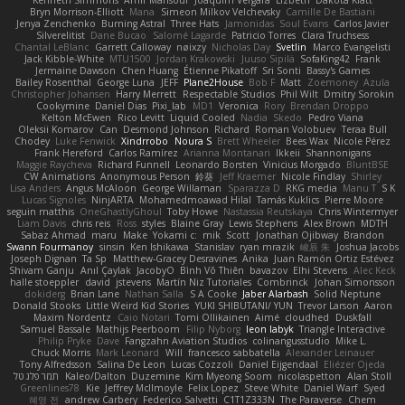
Kenneth Simmons
Amir Mansour
Joaquim Vergara
Lizbeth
Dakota Klatt
Bryn Morrison-Elliott
Mana
Simeon Milkov Velchevsky
Camille De Bastiani
Jenya Zenchenko
Burning Astral
Three Hats
Jamonidas
Soul Evans
Carlos Javier
Silverelitist
Dane Bucao
Salomé Lagarde
Patricio Torres
Clara Truchsess
Chantal LeBlanc
Garrett Calloway
nøixzy
Nicholas Day
Svetlin
Marco Evangelisti
Jack Kibble-White
MTU1500
Jordan Krakowski
Juuso Sipilä
SofaKing42
Frank
Jermaine Dawson
Chen Huang
Étienne Pikatoff
Sri Sonti
Bassy's Games
Bailey Rosenthal
George Luna
JEFF
Plane2House
Bob F
Matt
Zoemoney
Azula
Christopher Johansen
Harry Merrett
Respectable Studios
Phil Wilt
Dmitry Sorokin
Cookymine
Daniel Dias
Pixi_lab
MD1
Veronica
Rory
Brendan Droppo
Kelton McEwen
Rico Levitt
Liquid Cooled
Nadia
Skedo
Pedro Viana
Oleksii Komarov
Can
Desmond Johnson
Richard
Roman Volobuev
Teraa Bull
Chodey
Luke Fenwick
Xindrrobo
Noura S
Brett Wheeler
Bees Wax
Nicole Pérez
Frank Hereford
Carlos Ramírez
Arianna Montanari
Ikkeii
Shannonigans
Maggie Raycheva
Richard Funnell
Leonardo Borsten
Vinicius Morgado
BluntBSE
CW Animations
Anonymous Person
鈴葵
Jeff Kraemer
Nicole Findlay
Shirley
Lisa Anders
Angus McAloon
George Willaman
Sparazza D
RKG media
Manu T
S K
Lucas Signoles
NinjARTA
Mohamedmoawad Hilal
Tamás Kuklics
Pierre Moore
seguin matthis
OneGhastlyGhoul
Toby Howe
Nastassia Reutskaya
Chris Wintermyer
Liam Davis
chris reis
Ross
styles
Blaine Gray
Lewis Stephens
Alex Brown
MDTH
Sabaz Ahmad
maru
Make
Yokami c:
mik
Scott
Jonathan Ojibway
Brandon
Swann Fourmanoy
sinsin
Ken Ishikawa
Stanislav
ryan mrazik
峻辰 朱
Joshua Jacobs
Joseph Dignan
Ta Sp
Matthew-Gracey Desravines
Anika
Juan Ramón Ortiz Estévez
Shivam Ganju
Anıl Çaylak
JacobyO
Bình Võ Thiên
bavazov
Elhi Stevens
Alec Keck
halle stoeppler
david
jstevens
Martín Niz Tutoriales
Combrinck
Johan Simonsson
dokiderg
Brian Lane
Nathan Salla
S A Cooke
Jaber Alarbash
Solid Neptune
Donald Stooks
Little Weird Kid Stories
YUKI SHIBUTANI/ YUN
Trevor Larson
Aaron
Maxim Nordentz
Caio Notari
Tomi Ollikainen
Aimé
cloudhed
Duskfall
Samuel Bassale
Mathijs Peerboom
Filip Nyborg
leon labyk
Triangle Interactive
Philip Pryke
Dave
Fangzahn Aviation Studios
colinangusstudio
Mike L.
Chuck Morris
Mark Leonard
Will
francesco sabbatella
Alexander Leinauer
Tony Alfredsson
Salina De Leon
Lucas Cozzoli
Daniel Eijgendaal
Eliézer Ojeda
תמר פלג טל
Kaleo/Dalton
Duzemine
Kim Myeong Soom
nicolaspetton
Alan Stoll
Greenlines78
Kie
Jeffrey McIlmoyle
Felix Lopez
Steve White
Daniel Warf
Syed
혜영 전
andrew Carbery
Federico Salvetti
C1T1Z333N
The Paraverse
Chem