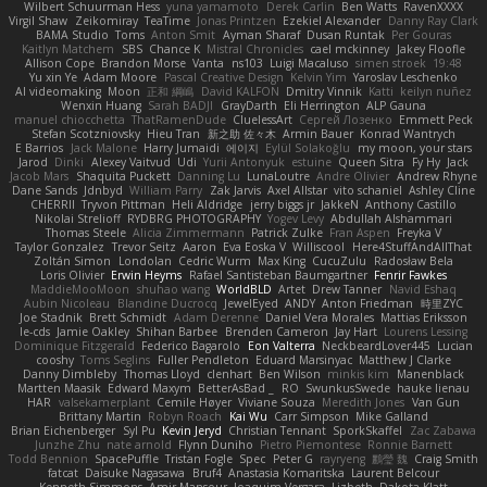
Wilbert Schuurman Hess
yuna yamamoto
Derek Carlin
Ben Watts
RavenXXXX
Virgil Shaw
Zeikomiray
TeaTime
Jonas Printzen
Ezekiel Alexander
Danny Ray Clark
BAMA Studio
Toms
Anton Smit
Ayman Sharaf
Dusan Runtak
Per Gouras
Kaitlyn Matchem
SBS
Chance K
Mistral Chronicles
cael mckinney
Jakey Floofle
Allison Cope
Brandon Morse
Vanta
ns103
Luigi Macaluso
simen stroek
19:48
Yu xin Ye
Adam Moore
Pascal Creative Design
Kelvin Yim
Yaroslav Leschenko
AI videomaking
Moon
正和 綱嶋
David KALFON
Dmitry Vinnik
Katti
keilyn nuñez
Wenxin Huang
Sarah BADJI
GrayDarth
Eli Herrington
ALP Gauna
manuel chiocchetta
ThatRamenDude
CluelessArt
Cергей Лозенко
Emmett Peck
Stefan Scotzniovsky
Hieu Tran
新之助 佐々木
Armin Bauer
Konrad Wantrych
E Barrios
Jack Malone
Harry Jumaidi
에이지
Eylül Solakoğlu
my moon, your stars
Jarod
Dinki
Alexey Vaitvud
Udi
Yurii Antonyuk
estuine
Queen Sitra
Fy Hy
Jack
Jacob Mars
Shaquita Puckett
Danning Lu
LunaLoutre
Andre Olivier
Andrew Rhyne
Dane Sands
Jdnbyd
William Parry
Zak Jarvis
Axel Allstar
vito schaniel
Ashley Cline
CHERRII
Tryvon Pittman
Heli Aldridge
jerry biggs jr
JakkeN
Anthony Castillo
Nikolai Strelioff
RYDBRG PHOTOGRAPHY
Yogev Levy
Abdullah Alshammari
Thomas Steele
Alicia Zimmermann
Patrick Zulke
Fran Aspen
Freyka V
Taylor Gonzalez
Trevor Seitz
Aaron
Eva Eoska V
Williscool
Here4StuffAndAllThat
Zoltán Simon
Londolan
Cedric Wurm
Max King
CucuZulu
Radosław Bela
Loris Olivier
Erwin Heyms
Rafael Santisteban Baumgartner
Fenrir Fawkes
MaddieMooMoon
shuhao wang
WorldBLD
Artet
Drew Tanner
Navid Eshaq
Aubin Nicoleau
Blandine Ducrocq
JewelEyed
ANDY
Anton Friedman
時里ZYC
Joe Stadnik
Brett Schmidt
Adam Derenne
Daniel Vera Morales
Mattias Eriksson
le-cds
Jamie Oakley
Shihan Barbee
Brenden Cameron
Jay Hart
Lourens Lessing
Dominique Fitzgerald
Federico Bagarolo
Eon Valterra
NeckbeardLover445
Lucian
cooshy
Toms Seglins
Fuller Pendleton
Eduard Marsinyac
Matthew J Clarke
Danny Dimbleby
Thomas Lloyd
clenhart
Ben Wilson
minkis kim
Manenblack
Martten Maasik
Edward Maxym
BetterAsBad _
RO
SwunkusSwede
hauke lienau
HAR
valsekamerplant
Cemile Høyer
Viviane Souza
Meredith Jones
Van Gun
Brittany Martin
Robyn Roach
Kai Wu
Carr Simpson
Mike Galland
Brian Eichenberger
Syl Pu
Kevin Jeryd
Christian Tennant
SporkSkaffel
Zac Zabawa
Junzhe Zhu
nate arnold
Flynn Duniho
Pietro Piemontese
Ronnie Barnett
Todd Bennion
SpacePuffle
Tristan Fogle
Spec
Peter G
rayryeng
鸝瑩 魏
Craig Smith
fatcat
Daisuke Nagasawa
Bruf4
Anastasia Komaritska
Laurent Belcour