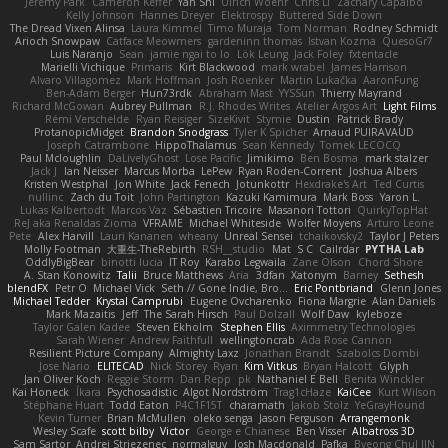
Jeremy Park
Cameron Keffer
Yan Shi
Ulrich Woehr
Chris Li
Zachary Capalbo
Kelly Johnson
Hannes Dreyer
Elektrospy
Buttered Side Down
The Dread Vixen Alinsa
Laura Kimmel
Timo Muraja
Tom Norman
Rodney Schmidt
Arioch Snowpaw
Catface Meowmers
gardeninn thomas
Istvan Kozma
QuesoGr7
Luis Naranjo
Sean
jamie ngai to lo
Lök Leung
Jack Foley
fxtentacle
Marielli Vichique
Primaris
Kirt Blackwood
mark wrabel
James Harrison
Alvaro Villagomez
Mark Hoffman
Josh Roenker
Martin Lukačka
AaronFung
Ben-Adam Berger
Hun73rdk
Abraham Mast
YYSSun
Thierry Mayrand
Richard McGowan
Aubrey Pullman
R.J. Rhodes Writes
Atelier Argos Art
Light Films
Rémi Verschelde
Ryan Reisiger
SizeKivit
Stymie
Dustin
Patrick Brady
ProtanopicMidget
Brandon Snodgrass
Tyler K Spicher
Arnaud PUIRAVAUD
Joseph Catrambone
HippoThalamus
Sean Kennedy
Tomek LECOCQ
Paul Mcloughlin
DaLivelyGhost
Lose Pacific
Jimikimo
Ben Bosma
mark stalzer
Jack J
Ian Neisser
Marcus Morba
LePew
Ryan Roden-Corrent
Joshua Albers
Kristen Westphal
Jon White
Jack Fenech
Jotunkottr
Hexdrake's Art
Ted Curtis
nullinc
Zach du Toit
John Partington
Kazuki Kamimura
Mark Boss
Yaron L.
Lukas Kalbertodt
Marcos Vaz
Sébastien Tricoire
Masanori Tottori
QuirkyTopHat
ReJ aka Renaldas Zioma
VFRAME
Michael Whiteside
Wolfer Moyens
Arturo Leone
Pete
Alex Harvill
Lauri Kananen
wheany
Unreal Sensei
tchaikovsky2
Taylor J Peters
Molly Footman
大重生-TheRebirth
RSH__studio
Mat
S C
Cailrdar
PYTHA Lab
OddlyBigBear
binotti lucia
IT Roy
Karabo Legwaila
Zane Olson
Chord Shore
A. Stan Konowitz
Talii
Bruce Matthews
Aria
3dfan
Xatonym
Barney
Sethesh
blendFX
Petr O
Michael Vick
Seth // Gone Indie, Bro...
Eric Pontbriand
Glenn Jones
Michael Tedder
Krystal Camprubi
Eugene Ovcharenko
Fiona Margrie
Alan Daniels
Mark Mazaitis
Jeff
The Sarah Hirsch
Paul Dolzall
Wolf Daw
kyleboze
Taylor Galen Kadee
Steven Ekholm
Stephen Ellis
Aximmetry Technologies
Sarah Wiener
Andrew Faithfull
wellingtoncrab
Ada Rose Cannon
Resilient Picture Company
Almighty Laxz
Jonathan Brandt
Szabolcs Dombi
Jose Nario
ELITECAD
Nick Storey
Ryan
Kim Vitkus
Bryan Halcott
Glyph
Jan Oliver Koch
Reggie Storm
Dan Repp
pk
Nathaniel E Bell
Benita Winckler
Kai Honeck
Íkara
Psychosadistic
Algot Nordström
Trag1cHaze
KaiCee
Kurt Wilson
Stéphane Huart
Todd Eaton
P4C1F15T
charamath
Jakob Stolz
YeGrayHound
Kevin Turner
Brian McMullen
oleko senga
Jason Ferguson
Arrangemonk
Wesley Scafe
scott bilby
Victor
George e Chianese
Ben Visser
Albatross 3D
Sam Sartor
Andrej Striezenec
normalguy
Josh Macdonald
Pafka
Byeong Chul JIN