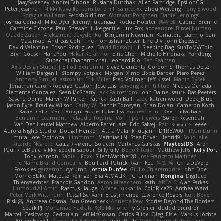
JaaySweeney
Andrei Tabone
Ruslana Dutchak
Allen Partridge
EpsilonCG
Peter Jessiman
Nikki Navaille
komito
emil
Saintetixx
Zhou Weitong
Tony Elwood
Sprague Williams
FeroshGirlSims
Worawut Pongchen
Daniel Jennings
Joshua Conard
Mike Dyer
Jeremy Fukunaga
Rockie Hoerter
鸿彬 邱
Gabriel Brenne
Carmine Ciccone
Paul Shewan
luke gentile
Lux_Fox
azbeaupre
Binsei Numao
Quade Zaban
Aleksandra Davydenko
Benjamin Newman
Kumatora
Liam Jordan
Masanyao
Andreas Gohl
TheThomasTrainzUser
Line Ulv
John Dreessen
David Valentine
Edson Rodriguez
Dávid Borsodi
Lil Sleeping Bag
SubToMyYTplz
Bryn Couser
HanaYou
Hakar Kerarmor
Elric Chen
Michelle Hironaka
Yandong
Supachai Chanarittichai
Leonard Rio
Ben Seaman
Axis Design Studio | Elliott Benjamin
Steve Clements
Gordon S
Thomas Deisz
William Bergen II
Slompy
yotpak
Morgan
Ximo Llopis Barber
Piero Perez
Anthony Simuel
astroblur
Erik Miller
Fred Vollmer
Jeff Kissel
Martin Býšek
Jonathan Caron-Roberge
Gaston
Jose Luis
seryong kim
till toe
Nicolas Ocheda
Clemente Gonzalez
Sean McSharry
Jack Palmstrom
John Daineusaure
Bas Peeters
Sascha Donie
Marvin W Parker
Patrick
Zach Ball
Isaac
katren wood
Deek_Blue
Jason Eyre
Bradley Wilson
Cathy W
Dennis Torosyan
Brian Dolan
Cameron Koch
Xavier Caliz
Zach Robyn
Fizzle
Lukas Ess
andrea cerini
Keerthi Pachala
Benjamin Learmonth
Claudia Toyama
Von Piper Flowers
Søren Rosendahl
Van Den Heuvel Matthew
Alberto Ferrer Lara
Edo Salvej
Pzit
✧ 𝔪𝔞𝔯𝔦 ✧
eeee
Aurora Nights Studio
Dougal Henken
Attila Malarik
uujann
D1REW00F
Ryan Dunn
mura
Jose Espinoza
iiiimmmm
Matthias LN
SteelDriver
Henri49
Solid Jake
Ricardo Negrete
Саша Ячмень
Solacen
Martynas Gurskas
PlaytestDS
Aren
Paul R LeBlanc
vikky
sepehr sabour
Silly Killy
Benoît Texier
Matthew Jeffs
Kelly Port
Tony Johnson
Sadie J. Foxx
SilentWatcher28
Jose Francisco Martinez
The Name Brand Company
Bouillard
Patrick Ryan
Keu
皓欽 涂
Chris DeVere
Foxokles
garzatron
cyclump
Joshua Dunfee
Giulio Chiaramonte
John Doe
Mornè Blake
Mateusz Relinger
Elia ALMALIKI
JC
uiiunan
Rongina
DigiTaco
Thierwaechter
Francois Gandon
Aaron Mceachern
kath
AREA 6
Alan Farkas
Humoud Al-Amiri
Rasmus Hauge
Arlene Lukkarila
ColdRice25
Anthea Ward
Peter Mark Wittmann
Pascal Scrivani
Elias Jimenez
Lawrence Rogers
Kurt Boyer
Risk 📀
Andreea Cosma
Dan Greenheck
Annette Pew
Stories Beyond The Borders
Spark PJ
Mohamad Hadlah
Kyle Mitrione
Ty Grenier
dddddrdrdrdrdr
Marcell Ceslowsky
Cedoulain
Jeff McGowan
Carlos Filipe
Oleg
Elsie
Markus Löchte
Anton Howell
Alexander Adelmann
Spirit-Rush
Moritz Schmidtchen
Liam