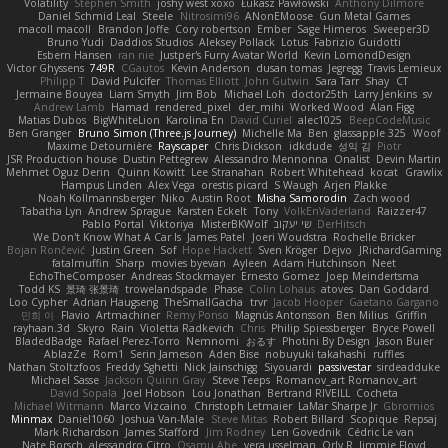
Volatility
Stephen Smith
joshy west xoxo
Łukasz Pawłowski
Anthony Dilmore
Daniel Schmid Leal
Steele
Nitrosimi96
ANonEMoose
Gun Metal Games
macoll macoll
Brandon Joffe
Cory robertson
Ember
Sage Himeros
Sweeper3D
Bruno Yudi
Daddios Studios
Aleksey Pollack
Lotus
Fabrizio Guidotti
Esbern Hansen
ran nie
Justper's Furry Avatar World
Kevin LomondDesign
Victor Ghyssens
749R
CGautos
Kevin Anderson
dusan tomas
Jegregg
Travis Lemieux
Philipp T
David Pulcifer
Thomas Elliott
John Gutwin
Sara Tarr
Shay
CT
Jermaine Bouyea
Liam Smyth
Jim Bob
Michael Loh
doctor25th
Larry Jenkins
sv
Andrew Lamb
Hamad
rendered_pixel
der_mihi
Worked Wood
Alan Figg
Matias Dubos
BigWhiteLion
Karolina En
David Curiel
alec1025
BeepCodeMusic
Ben Granger
Bruno Simon (Three.js Journey)
Michelle Ma
Ben
glassapple 325
Woof
Maxime Detournière
Rayscaper
Chris Dickson
idkdude
성익 김
Piotr
JSR Production house
Dustin Pettegrew
Alessandro Mennonna
Onalist
Devin Martin
Mehmet Oguz Derin
Quinn Kowitt
Lee Stranahan
Robert Whitehead
kocat
Grawlix
Hampus Linden
Alex Vega
orestis picard
S Waugh
Arjen Plakke
Noah Kollmannsberger
Niko
Austin Root
Misha Samorodin
Zach wood
Tabatha Lyn
Andrew Sprague
Karsten Eckelt
Tony
VolkEnVaderland
Raizzer47
Pablo Portal
Viktoriya
MisterBKWolf
שי יעקוב
DerHitsch
We Don't Know What A Car Is
James Patel
Joeri Woudstra
Rochelle Bricker
Bojan Rončević
Justin Green
Sof
Hope Hackett
Sven Kröger
Dejvo
JRichardGaming
fatalmuffin
Sharp
movies byevan
Ayleen
Adam Hutchinson
Neet
EchoTheComposer
Andreas Stockmayer
Ernesto Gomez
Joep Meindertsma
Todd KS
景琦 张景琦
trowelandspade
Phase
Colin Lohaus
atoves
Dan Goddard
Loo Cypher
Adrian Haugseng
TheSmallGacha
trvr
Jacob Hooper
Gaetano Gargano
민희 이
Flavio
Artmachiner
Remy Ponso
Magnús Antonsson
Ben Milius
Griffin
rayhaan.3d
Skyro
Rain
Violetta Radkevich
Chris
Philip Spiessberger
Bryce Powell
BladedBadge
Rafael Perez-Torro
Nemnomi
おるす
Photini By Design
Jason Buier
AblazZe
Rom1
Serin Jameson
Aden Bise
nobuyuki takahashi
ruffles
Nathan Stoltzfoos
Freddy Sghetti
Nick Jainschigg
Siyouardi
passivestar
sirdeadduke
Michael Sasse
Jackson Quinn Gray
Steve Teeps
Romanov_art Romanov_art
David Sopala
Joel Hobson
Lou Jonathan
Bertrand RIVEILL
Cocheta
Michael Witmann
Marco Vizcaino
Christoph Letmaier
LaMar Sharpe Jr
Gbromios
Minmax
Daniel1060
Joshua Van-Male
Steve Mitas
Robert Billard
Scopique
Repsaj
Mark Richardson
James Stafford
Jim Rodney
Len Govednik
Cédric Le van
Nate Borsch
alessandro Citro
Osamu Abe
vera usselman
Orly R
Jimmie Floyd