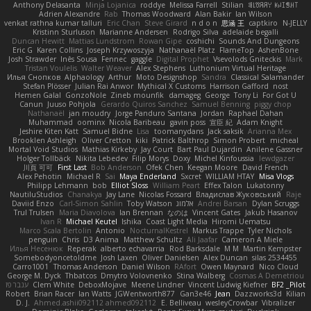
Anthony Delasanta
Minja Lojanica
roddye
Melissa Farrell
Stilian
ꌃ꒒ꀎꋪꋪꌩ ꀘꈤꀤꁅꃅ꓄
Adrien Alexandre
Rab
Thomas Woodward
Alan Bakir
Ian Wilson
venkat rathna kumar talluri
Eric Chan
Steve Girard
n d o n
思涵 王
captkiro
N-JELLY
Kristinn Sturluson
Marianne Andersen
Rodrigo Silva
adelaide begalli
Duncan Hewitt
Mattias Lundstrom
Rowan Gipe
coshichi
Sounds And Dungeons
Eric G
Karen Collins
Joseph Krzywoszyja
Nathanaël Platz
FlameTop
AshenBone
Josh Strawder
Inês Sousa
Fennec
gaggle
Digital Prophet
Vsevolods Gniteckis
Mark
Tristan Voulelis
Walter Weaver
Alex Stephens
Luthonium Virtual Heritage
Илья Снопков
Alphaology
Arthur
Moto Designshop
Sandra
Classical Salamander
Stefan Plösser
Julian Rai Anwor
Mythical X Customs
Harrison Gafford
nost
Hemen Galal
GonzoNole
Zineb mounfik
damageg
George
Tony Li
For Got U
Canun
Juuso Pohjola
Gerardo Quiros Sanchez
Samuel Benning
piggy chop
Nathanaël
jan moudry
Jorge Panduro Santana
Jordan
Raphael Dahan
Muhammad
oominx
Nicola Baribeau
gavin poss
宣臣 紀
Adam Knight
Jeshire Kiten Katt
Samuel Bidne
Lisa
toomanydans
Jack saksik
Arianna Mex
Brooklen Ashleigh
Oliver Cretton
kiki
Patrick Balthrop
Simon Probert
micheal
Mortal Void Studios
Mathias Kirkeby
Jay Court
Bart Paul Dujardin
Anilene Gassner
Holger Tollbäck
Nikita Lebedev
Filip Morys
Doxy
Michel Kinfoussia
lewdgazer
川頁 可可
First Last
Bob Anderson
Ofek Chen
Keegan Moore
David French
Alex Pehotin
Michael R
Sai
Maya Enderland
Sxcret
WILLIAM HTAY
Misa Vlogs
Philipp Lehmann
bob
Elliot Sloss
William Peart
Effex Talon
Lukatonny
NautiluStudios
Chanakya
Jay Lane
Nicolas Fossard
Владислав Жуковський
Raje
Daviid Enzo
Carl-Simon Sahlin
Toby Watson
אלמוג
Andrei Barsan
Dylan Scruggs
Trul Trulsen
Maria Diavolova
Ian Brennan
なのは
Vincent Gates
Jakub Hasanov
Ivan R
Michael Keutel
Ishika
Coast Light Media
Hiromi Uematsu
Marco Scala Bertolin
Antonio
NocturnalKestrel
Markus Trappe
Tyler Nichols
penguin
Chris
D3 Anima
Matthew Schultz
Ali Jaafar
Cameron A Miele
Илья Несенюк
Reperak
alberto echavarria
Rod Barksdale
M M
Martin Kempster
Somebodyoncetoldme
Josh Laxen
Oliver Danielsen
Alex Duncan
silas 2534455
Carro1001
Thomas Anderson
Daniel Wilson
RAfort
Owen Maynard
Nico Cloud
George M. Dyck
Thbatcos
Dmytro Volovnenko
Stina Walberg
Cosmas A Demetriou
ענבר פז
Clem White
DeboxMojave
Meene Lindner
Vincent Ludwig Kiefner
BF2 _Pilot
Robert
Brian Racer
Ian Watts
JGWentworth877
Gan3e46
Jean
Dazzworks3d
Kilian
D. J.
Ahmed.ashii092112 ahmed092112
E. Belliveau
wesleyCrowbar
Vibralizer