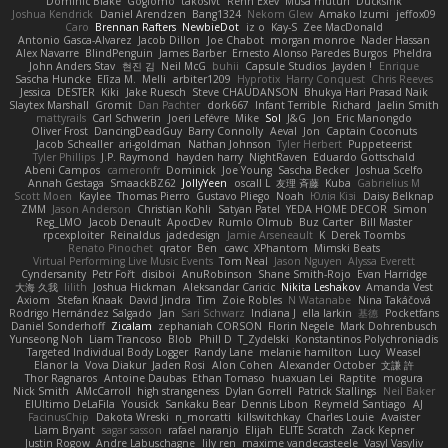
Dominic Blake
Goglomo
takoslvt
Renn Exev
Musa muturi
Ducksink
Joshua Kendrick
Daniel Arendzen
Bang1324
Nekom Glew
Amako Izumi
jeffox09
Caro
Brennan Rafters
NewbieDot
iz o
Kay-S
Zee MacDonald
Antonio Gasca-Alvarez
Jacob Dillon
Joe Chabot
morgan monroe
Nader Hassan
Alex Navarre
BlindPenguin
James Barber
Ernesto Alonso Paredes Burgos
Pheldra
John Anders Stav
현진 김
Neil McG
buhii
Capsule Studios
Jayden !
Enrique
Sascha Huncke
Elīza M.
Melli
arbiter1209
Hyprotix
Harry Conquest
Chris Reeves
Jessica
DESTER
Kiki
Jake Ruesch
Steve CHAUDANSON
Bhukya Hari Prasad Naik
Slaytex Marshall
Gromit
Dan Pachter
dork667
Infant Terrible
Richard
Jaelin Smith
mattyrails
Carl Schwerin
Joeri Lefévre
Mike
Sol
J&G
Jon
Eric Manongdo
Oliver Frost
DancingDeadGuy
Barry Connolly
Aeval
Jon
Captain Coconuts
Jacob Schealler
ari-goldman
Nathan Johnson
Tyler Herbert
Puppeteerist
Tyler Phillips
J.P. Raymond
hayden harry
NightRaven
Eduardo Gottschald
Abeni Campos
cameronfr
Dominick
Joe Young
Sascha Becker
Joshua Scelfo
Annah Gestaga
SmaackBZ62
JollyYeen
oscall L
友理 斉藤
Kuba
Gabrielius M
Scott Moen
Kaylee
Thomas Pierro
Gustavo Pliego
Noah
Юлія Кізі
Daisy Belknap
ZMM
Jason Anderson
Christian Kohli
Satyan Patel
YEDA HOME DECOR
Simon
Reg_LMO
Jacob Denault
ApocDev
Rumlo Olmub
Buz Carter
Bill Master
rpcexploiter
Reinaldus
jadedesign
Jamie Arseneault
K
Derek Toombs
Renato Pinochet
qrator
Ben
cawc
XPhantom
Mimski Beats
Virtual Performing Live Music Events
Tom Neal
Jason Nguyen
Alyssa Everett
Cyndersanity
Petr Fořt
disiboi
AnuRobinson
Shane Smith-Rojo
Evan Harridge
大海 久我
lilith
Joshua Hickman
Aleksandar Caricic
Nikita Leshakov
Amanda Vest
Axiom
Stefan Knaak
David Jindra
Tim
Zoie Robles
N Watanabe
Nina Takáčová
Rodrigo Hernández Salgado
Jan
Sari Schwarz
Indiana J
ella larkin
基德
Pocketfans
Daniel Sonderhoff
Zicalam
zephaniah CORSON
Florin Negele
Mark Dohrenbusch
Yunseong Noh
Liam Trancoso
Blob
Phill D
T_Zydelski
Konstantinos Polychroniadis
Targeted Individual Body Logger
Randy Lane
melanie hamilton
Lucy
Weasel
Elanor la
Vova Diakur
Jaden Rosi
Alon Cohen
Alexander October
文謙 許
Thor Ragnaros
Antoine Daubas
Ethan Tomaso
huaxuan Lei
Raptite
mogura
Nick Smith
AMcCarroll
high strangeness
Dylan Gorrell
Patrick Stallings
Neil Baker
ElUltimo DeLaFila
Yousick
Sankaku Bear
Dennis Libon
Reymeld Santiago
AJ
FacinusChip
Dakota Wreski
n_morcatti
killswitchkay
Charles Louie
Avaister
Liam Bryant
sagar sasson
rafael naranjo
Elijah
ELITE Scratch
Zack Kepner
Justin Rogow
Andre Labuschagne
lily ren
maxime vandecasteele
Vasyl Vasyliv