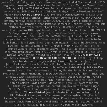
Javier Fernández Alegre
julian silver
Nomadic Astronaut
Mark Vecchio
dosuken0122
quagootle
Hirokazu Yamakura
enitzur
Zephon
Gil Bruvel
Matthew Zaneski
junior
whitey
Jack John
Will Makes Beats
SupremeAhegao
nori
Marlise Launstein
Vesperal Mind
Milk Crate
Richard Gallagher
Firelegend
Toby Meadows
Tyler Huff
Adam N'Diaye
Gerardo Orozco
Oskar Mendez
NoGreatMystery
Bike Kefeli
shiipi
Arthur Lops
Oliver Cromwell
Tomer Meltser
Luke Ridehalgh
ADRIANO JONUS
Timothy Montoya
soda basket
SANTIAGO SANTOS ESTRADA
j_ edak
Josue Uribe
Anton Rubets
Gui Ramalho
Noah Patterson
Jomenikia
Bennett Greene
Peter Hale
Nathaniel Roberts
Mechrot
elijah kenney
J H
Astone Massie
Tobi Staerk
milad tatar
Thomas
DHL
Bryan Intindola
Archman
Billy Bob
Evan C
SHALIWA233
Stefan Jammertzheim
SpiSlu
Joe Carlos
Oscar Castillo
bleached
senko
Lasse Leonhardsen
3darchstuffs
Martin Wells
Skittlq
SquareIsNotCool
Tobias
אילון קשת
Purple-H's Art Stuff
Oliver Lemke
Josh
No No
David Rogers
MilkyBun
Eddie Benton
Sam Biggins
윤구선
gupries on Instagram
Cassie
Bradley Savoy
Wing
Beehhhh112
imma zamora
John Churchill
TwinX
Nhật Tiến Trần
승하 이
Facundo Lazzaro
Stenz
Filomeno Saraiva
Rhys lg
Aki Jae
TheMellowMelody
Jack Ryan
Brad Leikam
Nasi Paru Bu Amin
Jazmin Lang
宥任 陳
St
Gooo Tang
Nicolas Hafner
gyomh
adaktyl
Belen Rubio
Kiara Battle
Michelle Rothwell
Niki Shterev
RussJones
REBORN WITH A BROKEN SKILL ❤️
复任 陳
Lloyd Collidge
Lev Schwartz
Jared Ross
Jason Mault
Elizabeth McCormick
Julian S.
Jakob Recknagel
Luke willard
Sascha Kohler
John Steger
snail
Russell Wilder
Demerui
Jace Perrodin
Jeremy Ingram
Pedro Xavier
isaiah M
lokjl
Mike Wellfare
ratman
Lucas M. Morone
WyvernLang
Manny Morales
Randal Falcone
Der Le
Meshal Alshammari
KhangXing Pang
Douwe
Lucas Vieira
CallumNorm
Egoknight
Limitless Designs
tylerspetgoose
maurizio sciascia
Özgür Kaan Sevindi
Kayla B
Arian Castane
Akaiseutoseu
4DN
Thomas Harvey
Giuliano Hungria
Dionicio Galarza
David Ebbevi
Eda Aydemir
Logan Cox
Kyoto Wanderer
LEE EUNHA
JoyBox19
Play Usa
panic attack
Trip boy
heeno honee
Grigorii
Nicolas Scheer
Kai Krones
magda pawlak
ikung gmr
Titans Management
Greta Gedat
Thomas Fristed
Jose Humberto Ramirez
mura
Martin Holy
Filip Zelenjak
Ali Kılıç
Антон Сергеевич
bahriye taşdelen
Sky JK Arch
Razvan Cristiadis
Leo Euden
Carbonic
Kacper K
40. I Nengah Raditya Karya Putra
Sideways
Sergio Pamies
Oliver
Viorel Vlaican
Hurt Hand
Tamagoooo
TetaBOT
Kira V
XanderDK
John B.
Mark Scott
HG Park
William Karavites