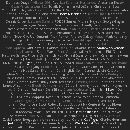
Dumbass Dragon
Alkaza1996
jAde
Lea Seidman Hernandez
Alexander Becker
Oscar Vargas
sastun1962
Totally Normal
Jared LeClaire
Christopher Bogs
Michael Dunkley
Alex Hyner
Scott Gilbert
Matthew Gerard
Julius Brockelmann
Alex
sotiris
Teneka B.
Dale Schwiesow
Thom Rittenhouse
Marcin Ignac
Martinotti
Brandon Jordan
Frode Lund Tharaldsen
Gerard Redmond
Walter Rice
Dennis Korpel
Matthew Stevens
PIXDES Games
Michael Mayeux
George Giagias
arash tirgari
Ryan Dening
Tim Warnock
Steven
Deadlyblack
Lupo Marcio
creative mart
M Tera
Sebastian Karlsson
Iaian7 / John Einselen
AsTheRainFell
Volkor
Rijndael
Patrick T Sullivan
Alexander Rath
david mares
Nayden Dochev
Moira
Never Give Up
Sunamii
Ryan Rohrer
Andrew Oakley
Maraz
Mark Kohalmy
Michigan J Frog
Harvey Fong
CJ Guzman
Beefyblimps
Joakim Dahl
Jose
BingusGringus
Dale
Sid Brown
Jānis Circenis
Masashi Ueda
Bill Kinnon
Max Topham
Austin Walzl
Hannes
Rens Bais
qualtro
Piotr
Andrew Stevenson
anthony lawrence
Stuart Marsh
Frans Verbaas
Adam Murtomaa
Phil Galler
Matthew Garnett-Frizelle
Saliven
Markus Michael Egger
Andrew
J
Caramel the Vixen
Timothy J. Aveni
Moth
James Miller
z
Nico Marniok
Timothy G. McKenna
MY.NIGNIG Jr.
Kigon
John Cido
Der12teEisvogel
Brad Corlett
Basti
maj
LaCimaise
Thom Bakker
Chogang
Jason Pielak
Tiran Dagan
Claude GIROLET
Darian Smith
Joenne Hub-Strobl
Shannon
Gary English
Colin Dunne
Martin Koťátko
Alexis Shuping
William Lee
Trevor Hughes
Gabriella Caldwell
Vasili Rodriguez
David Beneš
Jeremy Brouwer
Erik Dodolović
Paulo Henrique
Hoodwinkedfool
Ruben Vroman
David Sibley
Emil Herzenstiel
Charles Janson
Christian Gomez
James Wilson
Niko Bidoli
Danny Arnold
CGJackB
Jeremy Nelson
Anton Heymann
Leo S
Brendon Padjasek
Evan Tillett
Bryan Applegate
Dylan Hall
J Ewell
Dys
Quddle Jameson
patrick siemer
nate
Mareno Harr Olsen
Brett Williams
GREENCom'e Mapping
Ryan Bell
Xcrow
Pedro Javier Somoza Hernando
Paul Klingberg
Olivié Bouchard
Damiano Mazzocchini
Raven Realm
Johann Oosthuizen
Scott
Robert Tolppi: Support My Content
Randy Bloom
henrik rasmussen
Greenheart
Ransom Bergen
Andreas Wetter
Edomod
PD100 Academy of Art
Clafoutis
Arttu Piisila
JeffChristiansen
Daniel Phakos
SETH WEBER
Sebastian Witt
Tom Pike
Kenleung Leung
Enrique Gonzalez
Zack Bishop
Rouge guy
brandon dudley
Joel Gordils
GadFlight
Charles Herrmann
Justin
LvH
K Anon
Richie
Karim Mohamed
Weichnudel
Marcus Grennborg
christian cuttino
DaveHuman
juanito
Johan L
Theresa A. Carroll
Iain Black
Einarr