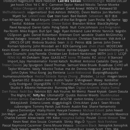
Trollstuhl HagenLord
Mark Habbish
Call Me Sensei
NotARectangle
Noelle DeCuir
jae hoon Choi
Yd C
M C
Cameron Taylor
Nenad Nikolic
Tanner Moerke
Victor Ofvergard
苏打
K Y
Galahan
Derek Anwyl
W00k13
Released 50
MeTheManwich
iosgamertool
Bob Ashton
INFADEL
Devin Mattox
Jon Martello
Jan
Wyatt Sui
LesterCovax
Cue
tran tuan
Bad Radish
Sebastian
暁子 清水
Dan Wheatley
Md. Wasif Anjum
Lewis of the Rat Brigade
Juan Pinilla
My Name
Iggy
Terifict
Kiddow
simsterns
Olivier Babet
Brandon Wilkie
BlackSkyNinja
Pavel Karapud
Daren Gallo
Peleg Tabib
Null
Cole Johnson
Joe Bergmann
Pav North
Mike Rogers
Bull Spit
Sage
Ryan Kirkland
Luke White
Yannick
falgn0n
CGSpoon
gubi
Daniel Robertson
Brennan Oort
sanxbile
Dustin McGlinchey
Matias Vialagro
lininx66
Joe Brady
Andre Buzzo
Christian Stankovic
Việt Anh Lê
LYRICS OF LIFE
Webora Studios
Sean
乐 音
Petros
眠瓏
James
John Deere
Roman Vyborny
John Woodall
an l
BZK Gaming Leo
chen zhen
MODECAM
Kevin Klever
dima sirababa
Andrew Pierce
Артем Бардин
nagi
FranklinTremplin
JL
Iustin Ocunschi
Joey Parrella
Christian Lee
Robert Hankinson
M0TH
Jack Ü
LCQP
FENG XU
Ali DeAdam
Styxx
GLASS ACT
kona
T1 Exotic
RZ
abby!
ll Stanced
Import_bpy
Hamsternator
Forest Katsch
NuWest
Antonio Castaldo
Daisy Jai
Tristan Davies
Jay Spurgeon
David Thomas
Samuel Vikse Bruvik
BusaBusa
C+HO aR
Taylor Williams
Vasily
Nikoloz Todua
ma de
Dennis Hosgood
Jared Bullard
John Dykes
Yihui Xiong
Jay Renteria
Lucie Královcová
BurpingMusquito
humansoulinterface
Hector Estrada
Ranya Zhong
_Blobster_
Le sun
megan lavoie
Spartan 052
Brayden evans
Austin Taylor
S Mingkwan
Wawy
Kerstetter
Gicly Rodríguez
DryingUEFN
IS IT?
Thunderjaw Thunderjaw
Carlos Martin Jr
Studio 9
Alberto Hernandez
Running Man
Digital Ancients
Vlajko Tomić
Dan Palasz
Fadil Bay
Fabricio BJS
Ash Younes
Mr Memz
Paweł Krysiak
Gavin Dasuta
The Mighty KC
Nifty Nic
UltimateTJF
Quistis
Reinier Weerts
MaxMinutiae
Adrián ramos
Oachkatzl Schwoaf
dr32768
corbin tinsley
Cassandra Stewart
MikeyLikesIt
Delano Lowes
doggybdog26
Chris Aitan
yuta t
Sean Woods
cubeorigins
Tommy Parish
Just Rovin
Austin Rea
Shane Yamamoto
Eugene Dementjev
Vitaliy Florin
Никуся Гноянко
Michael Eckert
John Fewell
Jon Mayo
مالك البلوشي
Qiaoyue Wang
Salem Alajmi
Fabian Brehm
Lemesle Maxence
Charles Everett
Alexa trade
HH
Keke
покупка байер
Poulet
Derek Messier
Trivi
Kevin Neal
Alex Souza
Cromatik
Slinky
Migu D
Yyyum
Nick Forshaw
Pascal Raymond Cazemier
Denis Moura Velasco
Sinclaire Black
Xenophik Xenophik
Tarik Sakalli
swarfey
Vojtech Proschl
Daniel Ruiz
Josiah Scott
13th
Mik