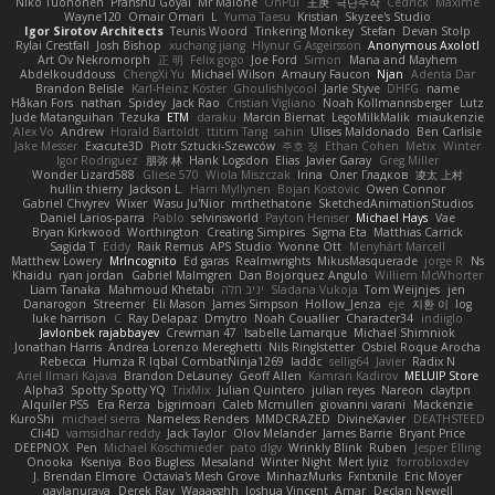
Niko Tuononen
Pranshu Goyal
Mr Malone
OnPui
王庚
극단수작
Cédrick
Maxime
Wayne120
Omair Omari
L
Yuma Taesu
Kristian
Skyzee's Studio
Igor Sirotov Architects
Teunis Woord
Tinkering Monkey
Stefan
Devan Stolp
Rylai Crestfall
Josh Bishop
xuchang jiang
Hlynur G Asgeirsson
Anonymous Axolotl
Art Ov Nekromorph
正 明
Felix gogo
Joe Ford
Simon
Mana and Mayhem
Abdelkouddouss
ChengXi Yu
Michael Wilson
Amaury Faucon
Njan
Adenta Dar
Brandon Belisle
Karl-Heinz Köster
Ghoulishlycool
Jarle Styve
DHFG
name
Håkan Fors
nathan
Spidey
Jack Rao
Cristian Vigliano
Noah Kollmannsberger
Lutz
Jude Matanguihan
Tezuka
ETM
daraku
Marcin Biernat
LegoMilkMalik
miaukenzie
Alex Vo
Andrew
Horald Bartoldt
ttitim Tang
sahin
Ulises Maldonado
Ben Carlisle
Jake Messer
Exacute3D
Piotr Sztucki-Szewców
주호 정
Ethan Cohen
Metix
Winter
Igor Rodriguez
朋弥 林
Hank Logsdon
Elias
Javier Garay
Greg Miller
Wonder Lizard588
Gliese 570
Wiola Miszczak
Irina
Олег Гладков
凌太 上村
hullin thierry
Jackson L.
Harri Myllynen
Bojan Kostovic
Owen Connor
Gabriel Chvyrev
Wixer
Wasu Ju'Nior
mrthethatone
SketchedAnimationStudios
Daniel Larios-parra
Pablo
selvinsworld
Payton Heniser
Michael Hays
Vae
Bryan Kirkwood
Worthington
Creating Simpires
Sigma Eta
Matthias Carrick
Sagida T
Eddy
Raik Remus
APS Studio
Yvonne Ott
Menyhárt Marcell
Matthew Lowery
MrIncognito
Ed garas
Realmwrights
MikusMasquerade
jorge R
Ns
Khaidu
ryan jordan
Gabriel Malmgren
Dan Bojorquez Angulo
Williem McWhorter
Liam Tanaka
Mahmoud Khetabi
יניב חלה
Sladana Vukoja
Tom Weijnjes
jen
Danarogon
Streemer
Eli Mason
James Simpson
Hollow_Jenza
eje
지환 이
log
luke harrison
C
Ray Delapaz
Dmytro
Noah Couallier
Character34
indiiglo
Javlonbek rajabbayev
Crewman 47
Isabelle Lamarque
Michael Shimniok
Jonathan Harris
Andrea Lorenzo Mereghetti
Nils Ringlstetter
Osbiel Roque Arocha
Rebecca
Humza R Iqbal CombatNinja1269
laddc
sellig64
Javier
Radix N
Ariel Ilmari Kajava
Brandon DeLauney
Geoff Allen
Kamran Kadirov
MELUIP Store
Alpha3
Spotty Spotty YQ
TrixMix
Julian Quintero
julian reyes
Nareon
claytpn
Alquiler PS5
Era Rerza
bjgrimoari
Caleb Mcmullen
giovanni varani
Mackenzie
KuroShi
michael sierra
Nameless Renders
MMDCRAZED
DivineXavier
DEATHSTEED
Cli4D
vamsidhar reddy
Jack Taylor
Olov Melander
James Barrie
Bryant Price
DEEPNOX
Pen
Michael Koschmieder
pato dlgv
Wrinkly Blink
Ruben
Jesper Elling
Onooka
Kseniya
Boo Bugless
Mesaland
Winter Night
Mert İyiiz
forrobloxdev
J. Brendan Elmore
Octavia's Mesh Grove
MinhazMurks
Fxntxnile
Eric Moyer
qaylanuraya
Derek Ray
Waaagghh
Joshua Vincent
Amar
Declan Newell