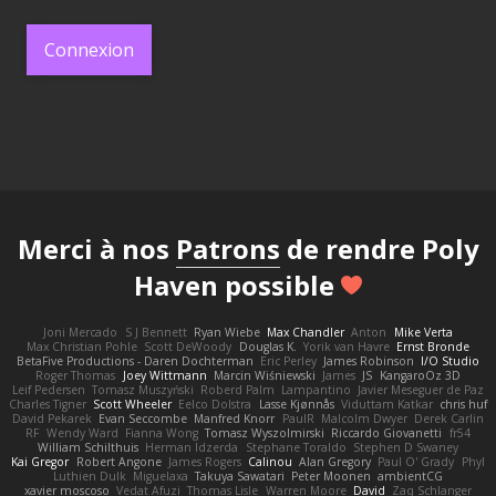
Connexion
Merci à nos
Patrons
de rendre Poly
Haven possible
Joni Mercado
S J Bennett
Ryan Wiebe
Max Chandler
Anton
Mike Verta
Max Christian Pohle
Scott DeWoody
Douglas K.
Yorik van Havre
Ernst Bronde
BetaFive Productions - Daren Dochterman
Eric Perley
James Robinson
I/O Studio
Roger Thomas
Joey Wittmann
Marcin Wiśniewski
James
JS
KangaroOz 3D
Leif Pedersen
Tomasz Muszyński
Roberd Palm
Lampantino
Javier Meseguer de Paz
Charles Tigner
Scott Wheeler
Eelco Dolstra
Lasse Kjønnås
Viduttam Katkar
chris huf
David Pekarek
Evan Seccombe
Manfred Knorr
PaulR
Malcolm Dwyer
Derek Carlin
RF
Wendy Ward
Fianna Wong
Tomasz Wyszolmirski
Riccardo Giovanetti
fr54
William Schilthuis
Herman Idzerda
Stephane Toraldo
Stephen D Swaney
Kai Gregor
Robert Angone
James Rogers
Calinou
Alan Gregory
Paul O' Grady
Phyl
Luthien Dulk
Miguelaxa
Takuya Sawatari
Peter Moonen
ambientCG
xavier moscoso
Vedat Afuzi
Thomas Lisle
Warren Moore
David
Zaq Schlanger