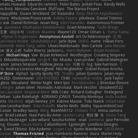
omato Huwaidi
Eduardo ramirez
Peter Bates
Jediah Pesu
Randy Wells
mo Erick
Miroslav Šamánek
EfulTopo
The Starius Project
HappyElite
Duane Strickland
DC Kasundra
Ross
Marcin Anyszkiewicz
cture
Władysław Pryszczarek
Ashley Fayers
plexlexia
Daniel Tidemo
p sisk
Daniel Richman
Ieuan King
Karri Haranko
Autonomous Frontier
na
aureliana
Khuthadzo Ratshilumela
Grant Mckenney
Tadin Brego
王庚
극단수작
Cédrick
Maxime
Wayne120
Omair Omari
L
Yuma Taesu
Hlynur G Asgeirsson
Anonymous Axolotl
Art Ov Nekromorph
正 明
Karl-Heinz Köster
Ghoulishlycool
Jarle Styve
DHFG
name
Håkan Fors
Bartoldt
ttitim Tang
sahin
Ulises Maldonado
Ben Carlisle
Jake Messer
ов
凌太 上村
hullin thierry
Jackson L.
Harri Myllynen
Bojan Kostovic
ser
Michael Hays
Vae
Bryan Kirkwood
Worthington
Creating Simpires
s
MikusMasquerade
jorge R
Ns
Khaidu
ryan jordan
Gabriel Malmgren
Mason
James Simpson
Hollow_Jenza
eje
지환 이
log
luke harrison
C
is
Andrea Lorenzo Mereghetti
Nils Ringlstetter
Osbiel Roque Arocha
IP Store
Alpha3
Spotty Spotty YQ
TrixMix
Julian Quintero
julian reyes
RAZED
DivineXavier
DEATHSTEED
Cli4D
vamsidhar reddy
Jack Taylor
gless
Mesaland
Winter Night
Mert İyiiz
forrobloxdev
J. Brendan Elmore
z Alegre
julian silver
Nomadic Astronaut
Mark Vecchio
dosuken0122
ise Launstein
Vesperal Mind
Milk Crate
Richard Gallagher
Firelegend
eltser
Luke Ridehalgh
ADRIANO JONUS
Timothy Montoya
soda basket
erts
Mechrot
elijah kenney
J H
Astone Massie
Tobi Staerk
milad tatar
asse Leonhardsen
3darchstuffs
Martin Wells
Skittlq
SquareIsNotCool
Cassie
Bradley Savoy
Wing
Beehhhh112
Chikato 710
imma zamora
an
Brad Leikam
Nasi Paru Bu Amin
Jazmin Lang
宥任 陳
St
Gooo Tang
Jakob Recknagel
Luke willard
Sascha Kohler
snail
Demerui
Jace Perrodin
ang
Douwe
Lucas Vieira
CallumNorm
Egoknight
Limitless Designs
a
David Ebbevi
Eda Aydemir
Logan Cox
Kyoto Wanderer
LEE EUNHA
 Gedat
Thomas Fristed
Jose Humberto Ramirez
mura
Martin Holy