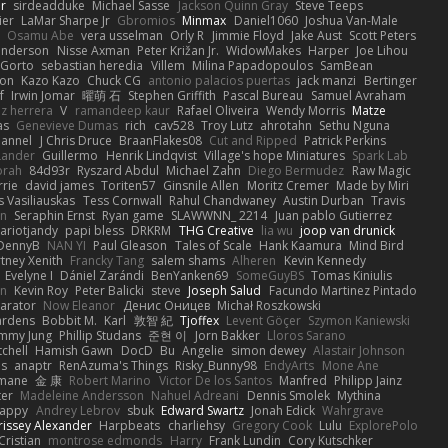
ar
sirdeadduke
Michael Sasse
Jackson Quinn Gray
Steve Teeps
ier
LaMar Sharpe Jr
Gbromios
Minmax
Daniel1060
Joshua Van-Male
Osamu Abe
vera usselman
Orly R
Jimmie Floyd
Jake Aust
Scott Peters
enderson
Nisse Axman
Peter Križan Jr.
WidowMakes
Harper
Joe Lihou
Gorto
sebastian heredia
Villem
Milina Papadopoulos
SamBean
eon
Kazo Kazo
Chuck CG
antonio palacios puertas
jack manzi
Bertinger
f
Irwin Jomar
曜萌 石
Stephen Griffith
Pascal Bureau
Samuel Avraham
z herrera
V
ramandeep kaur
Rafael Oliveira
Wendy Morris
Matze
as
Genevieve Dumas
rich
cav528
Troy Lutz
ahrotahn
Sethu Nguna
lannel
J Chris Druce
BraanFlakes08
Cut and Ripped
Patrick Perkins
Lander
Guillermo
Henrik Lindqvist
Village's hope Miniatures
Spark Lab
rah
84d93r
Ryszard Abdul
Michael Zahn
Diego Bermudez
Raw Magic
rie
david james
Toriten57
Ginsnile Allen
Moritz Cremer
Made by Miri
 Vasiliauskas
Tess Cornwall
Rahul Chandwaney
Austin Durban
Travis
on
Seraphin Ernst
Ryan game
SLAWWNN_ 2214
Juan pablo Gutierrez
ariotjandy
papi bless
DRKRM
THG Creative
lia wu
joop van drunick
DennyB
NAN YI
Paul Gleason
Tales of Scale
Hank Kaamura
Mind Bird
tney Xenith
Francky Tang
salem shams
Alheren
Kevin Kennedy
Evelyne I
Dániel Zarándi
BenYanken69
SomeGuyBS
Tomas Kiniulis
in
Kevin Roy
Peter Balicki
steve
Joseph Salud
Facundo Martinez Pintado
larator
Now Eleanor
Денис Оницев
Michał Roszkowski
ardens
Bobbit M.
Karl
敦智 紀
Tjoffex
Levent Göçer
Szymon Kaniewski
immy Jung
Phillip Studans
준현 이
Jorn Bakker
Lloros Sarano
tchell
Hamish Gawn
DocD
Bu
Angelie
simon dewey
Alastair Johnson
ps
anaptr
RenAzuma's Things
Risky_Bunny98
EndyArts
Mone Ane
pmane
金 康
Robert Marino
Victor De los Santos
Manfred
Philipp Jainz
ter
Madeleine Andersson
Nahuel Adreani
Dennis Smolek
Mythina
Happy
Andrey Lebrov
sbuk
Edward Swartz
Jonah Edick
Wahrgrave
issey Alexander
Harpbeats
charliehsy
Gregory Cook
Lulu
ExplorePolo
Cristian
montrose edmonds
Harry
Frank Lundin
Cory Kutschker