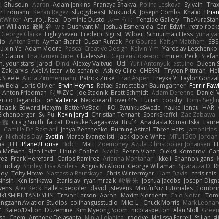
l Ghusoun
Aaron
Adam Jenkins
Pranaya Shakya
Polina Leskova
Sylvain
Trax
er Erdmann
Kenan Regez
sludgybeast
Mukund A
Joseph Combs
Khalid
Bria
htWriter
Arturo J. Real
Dominic Qusto
ぶー うじ
Tenzide Gallery
TheAuraStan
an Williams
政則 谷
w z
Dushyant M
Joshua Esmeralda
Carl-Edwin
retro rock
George Clarke
EightySeven
Frederic Sigrist
Wilbert Schuurman Hess
yuna y
io
Anton Smit
Ayman Sharaf
Dusan Runtak
Per Gouras
Kaitlyn Matchem
SBS
u xin Ye
Adam Moore
Pascal Creative Design
Kelvin Yim
Yaroslav Leschenko
LP Gauna
ThatRamenDude
CluelessArt
Cергей Лозенко
Emmett Peck
Stefan
, your stars
Jarod
Dinki
Alexey Vaitvud
Udi
Yurii Antonyuk
estuine
Queen S
Zak Jarvis
Axel Allstar
vito schaniel
Ashley Cline
CHERRII
Tryvon Pittman
Hel
 Steele
Alicia Zimmermann
Patrick Zulke
Fran Aspen
Freyka V
Taylor Gonzal
w Bela
Loris Olivier
Erwin Heyms
Rafael Santisteban Baumgartner
Fenrir Faw
Anton Friedman
時里ZYC
Joe Stadnik
Brett Schmidt
Adam Derenne
Daniel 
erico Bagarolo
Eon Valterra
NeckbeardLover445
Lucian
cooshy
Toms Seglin
Maasik
Edward Maxym
BetterAsBad _
RO
SwunkusSwede
hauke lienau
HAR
Eichenberger
Syl Pu
Kevin Jeryd
Christian Tennant
SporkSkaffel
Zac Zabawa
 魏
Craig Smith
fatcat
Daisuke Nagasawa
Bruf4
Anastasia Komaritska
Laure
y
Camille De Bastiani
Jenya Zenchenko
Burning Astral
Three Hats
Jamonidas
y
Nicholas Day
Svetlin
Marco Evangelisti
Jack Kibble-White
MTU1500
Jordan
na
JEFF
Plane2House
Bob F
Matt
Zoemoney
Azula
Christopher Johansen
H
n McEwen
Rico Levitt
Liquid Cooled
Nadia
Pedro Viana
Oleksii Komarov
Ca
rez
Frank Hereford
Carlos Ramírez
Arianna Montanari
Ikkeii
Shannonigans
 Findlay
Shirley
Lisa Anders
Angus McAloon
George Willaman
Sparazza D
R
ooy
Toby Howe
Nastassia Reutskaya
Chris Wintermyer
Liam Davis
chris reis
sinsin
Ken Ishikawa
Stanislav
ryan mrazik
峻辰 朱
Joshua Jacobs
Joseph Dign
evens
Alec Keck
halle stoeppler
david
jstevens
Martín Niz Tutoriales
Combri
KI SHIBUTANI/ YUN
Trevor Larson
Aaron
Maxim Nordentz
Caio Notari
Tomi
angzahn Aviation Studios
colinangusstudio
Mike L.
Chuck Morris
Mark Leonar
ת
Kaleo/Dalton
Duzemine
Kim Myeong Soom
nicolaspetton
Alan Stoll
Green
se
Chem
Anthony Delasanta
Minja Lojanica
roddye
Melissa Farrell
Stilian
ꌃ