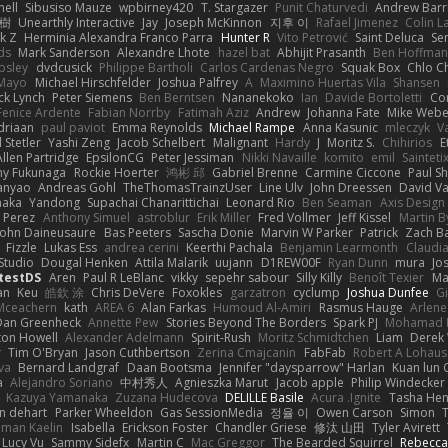
nell
Sibusiso Mauze
wpbirney420
T. Stargazer
Punit Chaturvedi
Andrew Barr
榕樹
Unearthly Interactive
Jay
Joseph McKinnon
지후 이
Rafael Jimenez
Colin L
k Z
Herminia Alexandra Franco Parra
Hunter R
Vito Petrović
Saint Deluca
Se
ds
Mark Sanderson
Alexandre Lhote
hazel bat
Abhijit Prasanth
Ben Hoffman
psley
dvdcusick
Philippe Bartholi
Carlos Cardenas Negro
Squak Box
Chlo Ch
Mayo
Michael Hirschfelder
Joshua Palfrey
A
Maximino Huertas Vila
Shansen
ck Lynch
Peter Siemens
Ben Berntsen
Nananekoko
Ian
Davide Bortoletti
Co
Fenice Ardente
Fabian Norrby
Fatimah Aziz
Andrew
Johanna Fate
Mike Webe
driaan
paul paviot
Emma Reynolds
Michael Rampe
Anna Kasunic
mleczyk
V
 Stetler
Yashi Zeng
Jacob Schelbert
Malignant
Hardy
J
Moritz S.
Chihirios
E
Allen Partridge
EpsilonCG
Peter Jessiman
Nikki Navaille
komito
emil
Sainteti
my Fukunaga
Rockie Hoerter
鸿彬 邱
Gabriel Brenne
Carmine Ciccone
Paul S
anyao
Andreas Gohl
TheThomasTrainzUser
Line Ulv
John Dreessen
David Va
naka
Yandong
Supachai Chanarittichai
Leonard Rio
Ben Seaman
Axis Design 
 Perez
Anthony Simuel
astroblur
Erik Miller
Fred Vollmer
Jeff Kissel
Martin B
John Daineusaure
Bas Peeters
Sascha Donie
Marvin W Parker
Patrick
Zach Ba
Fizzle
Lukas Ess
andrea cerini
Keerthi Pachala
Benjamin Learmonth
Claudi
Studio
Dougal Henken
Attila Malarik
uujann
D1REW00F
Ryan Dunn
mura
Jo
testDS
Aren
Paul R LeBlanc
vikky
sepehr sabour
Silly Killy
Benoît Texier
Ma
an
Keu
皓欽 涂
Chris DeVere
Foxokles
garzatron
cyclump
Joshua Dunfee
G
Mceachern
kath
AREA 6
Alan Farkas
Humoud Al-Amiri
Rasmus Hauge
Arlene
Dan Greenheck
Annette Pew
Stories Beyond The Borders
Spark PJ
Mohamad 
ton Howell
Alexander Adelmann
Spirit-Rush
Moritz Schmidtchen
Liam
Derek
r
Tim O'Bryan
Jason Cuthbertson
Zerina Cmajcanin
FabFab
Robert A Lohaus
va
Bernard Landgraf
Daan Bootsma
Jennifer "daysparrow" Harlan
Kuan lun 
a
Alejandro Soriano
中村秀人
Agnieszka Marut
Jacob apple
Philip Windecker
Kazuya Yamanaka
Zuzana Hudecova
DELILLE Basile
Acura .Ignite
Tasha Hen
n dehart
Parker Wheeldon
Gas SessionMedia
정율 이
Owen Carson
Simon
man Kaelin
Isabella
Erickson Foster
Chandler Griese
修汰 山田
Tyler Avirett
Lucy Vu
Sammy Sidefx
Martin C
Mac Greggor
The Bearded Squirrel
Rebecca