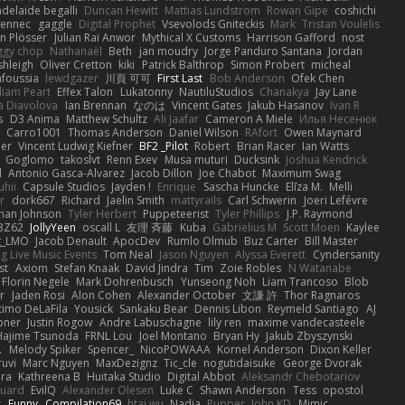
adelaide begalli
Duncan Hewitt
Mattias Lundstrom
Rowan Gipe
coshichi
Fennec
gaggle
Digital Prophet
Vsevolods Gniteckis
Mark
Tristan Voulelis
an Plösser
Julian Rai Anwor
Mythical X Customs
Harrison Gafford
nost
ggy chop
Nathanaël
Beth
jan moudry
Jorge Panduro Santana
Jordan
shleigh
Oliver Cretton
kiki
Patrick Balthrop
Simon Probert
micheal
nfoussia
lewdgazer
川頁 可可
First Last
Bob Anderson
Ofek Chen
liam Peart
Effex Talon
Lukatonny
NautiluStudios
Chanakya
Jay Lane
a Diavolova
Ian Brennan
なのは
Vincent Gates
Jakub Hasanov
Ivan R
s
D3 Anima
Matthew Schultz
Ali Jaafar
Cameron A Miele
Илья Несенюк
Carro1001
Thomas Anderson
Daniel Wilson
RAfort
Owen Maynard
er
Vincent Ludwig Kiefner
BF2 _Pilot
Robert
Brian Racer
Ian Watts
Goglomo
takoslvt
Renn Exev
Musa muturi
Ducksink
Joshua Kendrick
d
Antonio Gasca-Alvarez
Jacob Dillon
Joe Chabot
Maximum Swag
uhii
Capsule Studios
Jayden !
Enrique
Sascha Huncke
Elīza M.
Melli
r
dork667
Richard
Jaelin Smith
mattyrails
Carl Schwerin
Joeri Lefévre
han Johnson
Tyler Herbert
Puppeteerist
Tyler Phillips
J.P. Raymond
BZ62
JollyYeen
oscall L
友理 斉藤
Kuba
Gabrielius M
Scott Moen
Kaylee
g_LMO
Jacob Denault
ApocDev
Rumlo Olmub
Buz Carter
Bill Master
ng Live Music Events
Tom Neal
Jason Nguyen
Alyssa Everett
Cyndersanity
st
Axiom
Stefan Knaak
David Jindra
Tim
Zoie Robles
N Watanabe
Florin Negele
Mark Dohrenbusch
Yunseong Noh
Liam Trancoso
Blob
r
Jaden Rosi
Alon Cohen
Alexander October
文謙 許
Thor Ragnaros
timo DeLaFila
Yousick
Sankaku Bear
Dennis Libon
Reymeld Santiago
AJ
pner
Justin Rogow
Andre Labuschagne
lily ren
maxime vandecasteele
Hajime Tsunoda
FRNL Lou
Joel Montano
Bryan Hy
Jakub Zbyszynski
.
Melody Spiker
Spencer_
NicoPOWAAA
Kornel Anderson
Dixon Keller
ruvi
Marc Nguyen
MaxDezignz
Tic_cle
nogutidaisuke
George Dvorak
ara
Kathreena B
Huitaka Studio
Digital Abbot
Aleksandr Chebotariov
uard
EvilQ
Alexander Olesen
Luke C
Shawn Anderson
Tess
opostol
r
Funny_ Compilation69
htai wu
Nadia
Pupper
John KD
Mimic