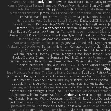
Marcos Antonio
Randy "Blue" Bowden
david curiel
Rune
Nicky Brow
Kamila Novakova Tereza Nemcova
Wogan May
NefaroX
Stanley Chen
Paola Avanzo
Sarah
Philipp Krombusch
Anthony Rosbottom
Dani
Alexander Levenson
James
Ma. Cristina Risoli
Yota chiba
Dean Simon
Tim Winkelmann
Joel Green
Cody Chow
Miguel Mendez
Mario E
Heriberto Reinoso Gallegos
Elena T
Strogg
DaskalosBCE
Maniac
Tabia Lourenco
Redlion
HeyoNSFW
Darry
Wojciech Świątkiewicz
Ja
Beefree
治英 矢島
Caleb Simmons
Nathan
baitham i
Maet
Jean
Iulian-Eduard Varvara
Jack Plummer
Temple Simpson
Jonathan Diaz
Ja
Alessandro & Riccardo Lazzarin
Wilhelm Nylund
Michael Bertin
Michael
Rupert Eveleigh
JaaySweeney
Andrei Tabone
Ruslana Dutchak
Worawut Pongchen
Daniel Jennings
Joshua Conard
Mike Dyer
Jere
Aleksandra Davydenko
Benjamin Newman
Kumatora
Liam Jordan
Mas
Bryn Couser
HanaYou
Hakar Kerarmor
Elric Chen
Michelle Hiro
William Bergen II
Slompy
yotpak
Morgan
Ximo Llopis Barber
Piero
Nicolas Ocheda
Clemente Gonzalez
Sean McSharry
Jack Palmstrom
Dennis Torosyan
Brian Dolan
Cameron Koch
Xavier Caliz
Zach Robyn
Alberto Ferrer Lara
Edo Salvej
Pzit
✧ 𝔪𝔞𝔯𝔦 ✧
eeee
Aurora Nights 
Ricardo Negrete
Саша Ячмень
Solacen
Martynas Gurskas
Play
Jose Francisco Martinez
The Name Brand Company
Bouillard
Patrick Ry
JC
uiiunan
Rongina
DigiTaco
Thierwaechter
Francois Gandon
Aaron 
Elias Jimenez
Lawrence Rogers
Kurt Boyer
Risk 📀
Andreea Cosma
Cedoulain
Jeff McGowan
Carlos Filipe
Oleg
Elsie
Markus Löchte
An
yuijung seo
Imagined Realms
Alani Sanders
Deck
Dane Reisenbigle
Jesse Marku
Allan Wright
Drake Gao
Julileeheehee
Aleksandra Stefano
Alexander Wilhelm
Martin Wittfooth
Anthony F DeMarco
Alejo Parad
Jean-Cassien Marmey
Weird Oposssum
LIUBOYAN
Raul Perez Delgado
Jedi Chen
Jaxson Crookston
Ewos
Miroslav Hudec
Davebb933
lando
prfctwhite
yataa
Christopher Bradley
Joe Rivera
Malte Schweitzer
Ro
Jonathan
Verbatim
Clay T
Reiten Cheng
Joykk
Sonia domenech garcia