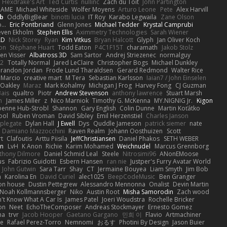
Hexdrake's Art
Ted Curtis
nullinc
Zach du Toit
John Partington
RAME
Michael Whiteside
Wolfer Moyens
Arturo Leone
Pete
Alex Harvill
b
OddlyBigBear
binotti lucia
IT Roy
Karabo Legwaila
Zane Olson
...
Eric Pontbriand
Glenn Jones
Michael Tedder
Krystal Camprubi
even Ekholm
Stephen Ellis
Aximmetry Technologies
Sarah Wiener
AD
Nick Storey
Ryan
Kim Vitkus
Bryan Halcott
Glyph
Jan Oliver Koch
on
Stéphane Huart
Todd Eaton
P4C1F15T
charamath
Jakob Stolz
en Visser
Albatross 3D
Sam Sartor
Andrej Striezenec
normalguy
62
Totally Normal
Jared LeClaire
Christopher Bogs
Michael Dunkley
randon Jordan
Frode Lund Tharaldsen
Gerard Redmond
Walter Rice
 Marcio
creative mart
M Tera
Sebastian Karlsson
Iaian7 / John Einselen
Oakley
Maraz
Mark Kohalmy
Michigan J Frog
Harvey Fong
CJ Guzman
Bais
qualtro
Piotr
Andrew Stevenson
anthony lawrence
Stuart Marsh
h
James Miller
z
Nico Marniok
Timothy G. McKenna
MY.NIGNIG Jr.
Kigon
oenne Hub-Strobl
Shannon
Gary English
Colin Dunne
Martin Koťátko
ool
Ruben Vroman
David Sibley
Emil Herzenstiel
Charles Janson
plegate
Dylan Hall
J Ewell
Dys
Quddle Jameson
patrick siemer
nate
Damiano Mazzocchini
Raven Realm
Johann Oosthuizen
Scott
t
Clafoutis
Arttu Piisila
JeffChristiansen
Daniel Phakos
SETH WEBER
in
LvH
K Anon
Richie
Karim Mohamed
Weichnudel
Marcus Grennborg
thony Dilmore
Daniel Schmid Leal
Steele
Nitrosimi96
ANonEMoose
us
Fabrizio Guidotti
Esbern Hansen
ran nie
Justper's Furry Avatar World
John Gutwin
Sara Tarr
Shay
CT
Jermaine Bouyea
Liam Smyth
Jim Bob
n
Karolina En
David Curiel
alec1025
BeepCodeMusic
Ben Granger
ion house
Dustin Pettegrew
Alessandro Mennonna
Onalist
Devin Martin
Noah Kollmannsberger
Niko
Austin Root
Misha Samorodin
Zach wood
't Know What A Car Is
James Patel
Joeri Woudstra
Rochelle Bricker
on
Neet
EchoTheComposer
Andreas Stockmayer
Ernesto Gomez
ha
trvr
Jacob Hooper
Gaetano Gargano
민희 이
Flavio
Artmachiner
e
Rafael Perez-Torro
Nemnomi
おるす
Photini By Design
Jason Buier