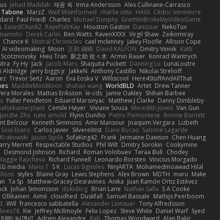
us
Jehad Maddah
재윤 옥
Irma Andersson
Alex Cullinane-Carrasco
n Tabone
MarzZ
Well Misinformed
charlie otto
HAGI
Cédric Vermeirre
dard
Paul Friedl
Charles
Michael Dunphy
GremlinBrokeMyVideoGame
s
EasedChunk2
RayePixlrKay
Houston Gaston
Danizoar
NekoTux
amamoto
Derek Carlin
Ben Watts
RavenXXXX
Virgil Shaw
Zeikomiray
Chance K
Mistral Chronicles
cael mckinney
Jakey Floofle
Allison Cope
AI videomaking
Moon
正和 綱嶋
David KALFON
Dmitry Vinnik
Katti
 Scotzniovsky
Hieu Tran
新之助 佐々木
Armin Bauer
Konrad Wantrych
itra
Fy Hy
Jack
Jacob Mars
Shaquita Puckett
Danning Lu
LunaLoutre
i Aldridge
jerry biggs jr
JakkeN
Anthony Castillo
Nikolai Strelioff
ez
Trevor Seitz
Aaron
Eva Eoska V
Williscool
Here4StuffAndAllThat
kes
MaddieMooMoon
shuhao wang
WorldBLD
Artet
Drew Tanner
Vera Morales
Mattias Eriksson
le-cds
Jamie Oakley
Shihan Barbee
s
Fuller Pendleton
Eduard Marsinyac
Matthew J Clarke
Danny Dimbleby
valsekamerplant
Cemile Høyer
Viviane Souza
Meredith Jones
Van Gun
Junzhe Zhu
nate arnold
Flynn Duniho
Pietro Piemontese
Ronnie Barnett
nt Belcour
Kenneth Simmons
Amir Mansour
Joaquim Vergara
Lizbeth
Soul Evans
Carlos Javier
Silverelitist
Dane Bucao
Salomé Lagarde
 Krakowski
Juuso Sipilä
SofaKing42
Frank
Jermaine Dawson
Chen Huang
arry Merrett
Respectable Studios
Phil Wilt
Dmitry Sorokin
Cookymine
n
Desmond Johnson
Richard
Roman Volobuev
Teraa Bull
Chodey
Maggie Raycheva
Richard Funnell
Leonardo Borsten
Vinicius Morgado
KG media
Manu T
S K
Lucas Signoles
NinjARTA
Mohamedmoawad Hilal
Ross
styles
Blaine Gray
Lewis Stephens
Alex Brown
MDTH
maru
Make
an
Ta Sp
Matthew-Gracey Desravines
Anika
Juan Ramón Ortiz Estévez
nck
Johan Simonsson
dokiderg
Brian Lane
Nathan Salla
S A Cooke
 Ollikainen
Aimé
cloudhed
Duskfall
Samuel Bassale
Mathijs Peerboom
d
Will
francesco sabbatella
Alexander Leinauer
Tony Alfredsson
lines78
Kie
Jeffrey McIlmoyle
Felix Lopez
Steve White
Daniel Warf
Syed
꒒ꀎꋪꋪꌩ ꀘꈤꀤꁅꃅ꓄
Adrien Alexandre
Rab
Thomas Woodward
Alan Bakir