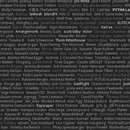
en-Corrent
Joshua Albers
Kristen Westphal
Jon White
Jack Fenech
Jotunkottr
bastien Tricoire
Masanori Tottori
QuirkyTopHat
ReJ aka Renaldas Zioma
VF
Molly Footman
大重生-TheRebirth
RSH__studio
Mat
S C
Cailrdar
PYTHA La
Xatonym
Barney
Sethesh
blendFX
Petr O
Michael Vick
Seth // Gone Indie, Bro
eff
The Sarah Hirsch
Paul Dolzall
Wolf Daw
kyleboze
Taylor Galen Kadee
St
e Company
Almighty Laxz
Jonathan Brandt
Szabolcs Dombi
Jose Nario
ELITEC
Honeck
Íkara
Psychosadistic
Algot Nordström
Trag1cHaze
KaiCee
Kurt Wils
Ferguson
Arrangemonk
Wesley Scafe
scott bilby
Victor
George e Chianese
B
996
jAde
Lea Seidman Hernandez
Alexander Becker
Oscar Vargas
sastun19
tiris
Teneka B.
Dale Schwiesow
Thom Rittenhouse
Marcin Ignac
Martinotti
B
e Giagias
arash tirgari
Ryan Dening
Tim Warnock
Steven
Deadlyblack
Lupo
d mares
Nayden Dochev
Moira
Never Give Up
Sunamii
Ryan Rohrer
Andrew 
 Circenis
Masashi Ueda
Bill Kinnon
Max Topham
Austin Walzl
Hannes
Rens 
iven
Markus Michael Egger
Andrew
J
Caramel the Vixen
Timothy J. Aveni
Mot
 Bakker
Chogang
Jason Pielak
Tiran Dagan
Claude GIROLET
Darian Smith
J
sili Rodriguez
Jeremy Brouwer
Erik Dodolović
Paulo Henrique
Hoodwinkedf
eremy Nelson
Anton Heymann
Leo S
Brendon Padjasek
Evan Tillett
Bryan Ap
n Bell
Xcrow
Pedro Javier Somoza Hernando
Paul Klingberg
Olivié Bouchard
Greenheart
Ransom Bergen
Andreas Wetter
Edomod
PD100 Academy of Ar
op
Rouge guy
brandon dudley
Joel Gordils
GadFlight
Charles Herrmann
Just
in Black
Einarr
Volatility
Stephen Smith
joshy west xoxo
Łukasz Pawłowski
An
Sage Himeros
Sweeper3D
Bruno Yudi
Daddios Studios
Aleksey Pollack
Lot
dusan tomas
Jegregg
Travis Lemieux
Philipp T
David Pulcifer
Thomas Elliott
endered_pixel
der_mihi
Worked Wood
Alan Figg
Matias Dubos
BigWhiteLio
Maxime Detournière
Rayscaper
Chris Dickson
idkdude
성익 김
JSR Product
cat
Grawlix
Hampus Linden
Alex Vega
orestis picard
S Waugh
Arjen Plakke
nd
Raizzer47
Pablo Portal
Viktoriya
MisterBKWolf
שי יעקוב
DerHitsch
We Don
vo
JRichardGaming
fatalmuffin
Sharp
movies byevan
Ayleen
Adam Hutchins
in Lohaus
atoves
Dan Goddard
Loo Cypher
Adrian Haugseng
TheSmallGac
Rain
Violetta Radkevich
Chris
Philip Spiessberger
Bryce Powell
BladedBadg