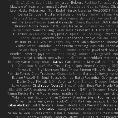
CineArtOhio
Sabrina Munley
Jeroen Bekkers
Rodrigo Terrazas
Yae
Matthew Whiteacre
Johannes Sjöstedt
Matt Dalpé
George Wheat
Oliv
Leon Husky
Robert jean
Tom Rudolf
Sergio Uscanga
Flex2006D !
Nig
Joshua Campbell
NotTerrellBatchelor
Xie Ray
TurtleTheThing
Ry
Fattma Al Lawati
yewen sun
Felipe Ramos
Slamuel EC
Key van Thull
TeaTime
Jonas Printzen
Ezekiel Alexander
Danny Ray Clark
BAMA Stud
Brandon Morse
Vanta
ns103
Luigi Macaluso
simen stroek
19:48
Y
keilyn nuñez
Wenxin Huang
Sarah BADJI
GrayDarth
Eli Herrington
A
E Barrios
Jack Malone
Harry Jumaidi
에이지
Eylül Solakoğlu
my moon
Andre Olivier
Andrew Rhyne
Dane Sands
Jdnbyd
William Parry
RYDBRG PHOTOGRAPHY
Yogev Levy
Abdullah Alshammari
Thomas
Zoltán Simon
Londolan
Cedric Wurm
Max King
CucuZulu
Radosła
Navid Eshaq
Aubin Nicoleau
Blandine Ducrocq
JewelEyed
ANDY
Brenden Cameron
Jay Hart
Lourens Lessing
Dominique Fitzgerald
Fed
Thomas Lloyd
clenhart
Ben Wilson
minkis kim
Manenblack
Martten 
Brittany Martin
Robyn Roach
Kai Wu
Carr Simpson
Mike Galland
Brian 
Todd Bennion
SpacePuffle
Tristan Fogle
Spec
Peter G
rayryeng
鸝瑩
Dakota Klatt
Bryn Morrison-Elliott
Mana
Simeon Milkov Velchevsk
Patricio Torres
Clara Truchsess
Chantal LeBlanc
Garrett Calloway
nøixz
Étienne Pikatoff
Sri Sonti
Bassy's Games
Bailey Rosenthal
George Lu
Daniel Dias
Pixi_lab
MD1
Veronica
Rory
Brendan Droppo
Kelto
Luke Fenwick
Xindrrobo
Noura S
Brett Wheeler
Bees Wax
Nicole Pé
BluntBSE
CW Animations
Anonymous Person
鈴葵
Jeff Kraemer
Nicole
Tamás Kuklics
Pierre Moore
seguin matthis
OneGhastlyGhoul
yannick t
Yokami c:
mik
Scott
Jonathan Ojibway
Brandon
Swann Fourmanoy
Shivam Ganju
Anıl Çaylak
JacobyO
Bình Võ Thiên
bavazov
Elhi St
Jaber Alarbash
Solid Neptune
Donald Stooks
Little Weird Kid Stories
YU
Filip Nyborg
leon labyk
Triangle Interactive
Philip Pryke
Dave
F
Salina De Leon
Lucas Cozzoli
Daniel Eijgendaal
Eliézer Ojeda
מר פלג טל
혜영 전
andrew Carbery
Federico Salvetti
C1T1Z333N
The Paraver