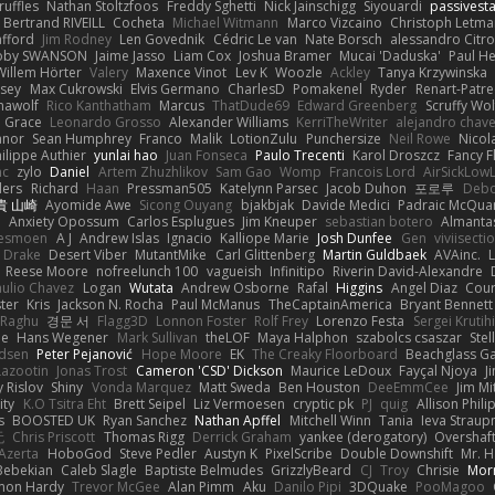
ruffles
Nathan Stoltzfoos
Freddy Sghetti
Nick Jainschigg
Siyouardi
passivest
Bertrand RIVEILL
Cocheta
Michael Witmann
Marco Vizcaino
Christoph Letma
afford
Jim Rodney
Len Govednik
Cédric Le van
Nate Borsch
alessandro Citro
oby SWANSON
Jaime Jasso
Liam Cox
Joshua Bramer
Mucai 'Daduska'
Paul H
Willem Hörter
Valery
Maxence Vinot
Lev K
Woozle
Ackley
Tanya Krzywinska
sey
Max Cukrowski
Elvis Germano
CharlesD
Pomakenel
Ryder
Renart-Patr
mawolf
Rico Kanthatham
Marcus
ThatDude69
Edward Greenberg
Scruffy Wol
 Grace
Leonardo Grosso
Alexander Williams
KerriTheWriter
alejandro chave
eanor
Sean Humphrey
Franco
Malik
LotionZulu
Punchersize
Neil Rowe
Nicol
ilippe Authier
yunlai hao
Juan Fonseca
Paulo Trecenti
Karol Droszcz
Fancy F
nc
zylo
Daniel
Artem Zhuzhlikov
Sam Gao
Womp
Francois Lord
AirSickLow
ders
Richard
Haan
Pressman505
Katelynn Parsec
Jacob Duhon
포로루
Debo
貴 山崎
Ayomide Awe
Sicong Ouyang
bjakbjak
Davide Medici
Padraic McQuar
n
Anxiety Opossum
Carlos Esplugues
Jim Kneuper
sebastian botero
Almantas
lesmoen
A J
Andrew Islas
Ignacio
Kalliope Marie
Josh Dunfee
Gen
viviisecti
c Drake
Desert Viber
MutantMike
Carl Glittenberg
Martin Guldbaek
AVAinc.
L
Reese Moore
nofreelunch 100
vagueish
Infinitipo
Riverin David-Alexandre
aulio Chavez
Logan
Wutata
Andrew Osborne
Rafal
Higgins
Angel Diaz
Cour
ter
Kris
Jackson N. Rocha
Paul McManus
TheCaptainAmerica
Bryant Bennett
 Raghu
경문 서
Flagg3D
Lonnon Foster
Rolf Frey
Lorenzo Festa
Sergei Krutih
ee
Hans Wegener
Mark Sullivan
theLOF
Maya Halphon
szabolcs csaszar
Stel
idsen
Peter Pejanović
Hope Moore
EK
The Creaky Floorboard
Beachglass G
Lazootin
Jonas Trost
Cameron 'CSD' Dickson
Maurice LeDoux
Fayçal Njoya
J
y Rislov
Shiny
Vonda Marquez
Matt Sweda
Ben Houston
DeeEmmCee
Jim Mi
ity
K.O Tsitra Eht
Brett Seipel
Liz Vermoesen
cryptic pk
PJ
quig
Allison Phili
s
BOOSTED UK
Ryan Sanchez
Nathan Apffel
Mitchell Winn
Tania
Ieva Strau
无
Chris Priscott
Thomas Rigg
Derrick Graham
yankee (derogatory)
Overshaf
Azerta
HoboGod
Steve Pedler
Austyn K
PixelScribe
Double Downshift
Mr. 
Bebekian
Caleb Slagle
Baptiste Belmudes
GrizzlyBeard
CJ
Troy
Chrisie
Morr
on Hardy
Trevor McGee
Alan Pimm
Aku
Danilo Pipi
3DQuake
PooMagoo