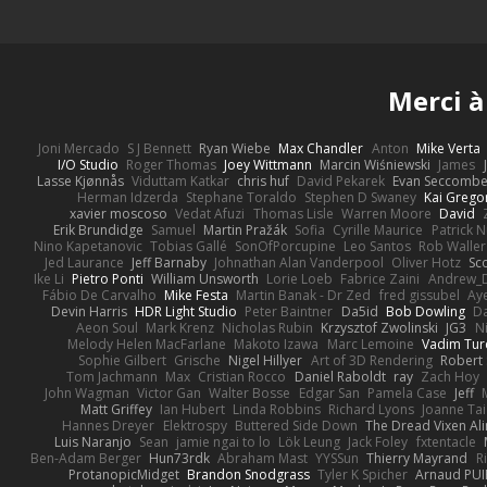
Merci à
Joni Mercado
S J Bennett
Ryan Wiebe
Max Chandler
Anton
Mike Verta
I/O Studio
Roger Thomas
Joey Wittmann
Marcin Wiśniewski
James
Lasse Kjønnås
Viduttam Katkar
chris huf
David Pekarek
Evan Seccomb
Herman Idzerda
Stephane Toraldo
Stephen D Swaney
Kai Grego
xavier moscoso
Vedat Afuzi
Thomas Lisle
Warren Moore
David
Erik Brundidge
Samuel
Martin Pražák
Sofia
Cyrille Maurice
Patrick 
Nino Kapetanovic
Tobias Gallé
SonOfPorcupine
Leo Santos
Rob Waller
Jed Laurance
Jeff Barnaby
Johnathan Alan Vanderpool
Oliver Hotz
Sc
Ike Li
Pietro Ponti
William Unsworth
Lorie Loeb
Fabrice Zaini
Andrew_
Fábio De Carvalho
Mike Festa
Martin Banak - Dr Zed
fred gissubel
Aye
Devin Harris
HDR Light Studio
Peter Baintner
Da5id
Bob Dowling
Da
Aeon Soul
Mark Krenz
Nicholas Rubin
Krzysztof Zwolinski
JG3
N
Melody Helen MacFarlane
Makoto Izawa
Marc Lemoine
Vadim Tur
Sophie Gilbert
Grische
Nigel Hillyer
Art of 3D Rendering
Robert
Tom Jachmann
Max
Cristian Rocco
Daniel Raboldt
ray
Zach Hoy
John Wagman
Victor Gan
Walter Bosse
Edgar San
Pamela Case
Jeff
Matt Griffey
Ian Hubert
Linda Robbins
Richard Lyons
Joanne Tai
Hannes Dreyer
Elektrospy
Buttered Side Down
The Dread Vixen Al
Luis Naranjo
Sean
jamie ngai to lo
Lök Leung
Jack Foley
fxtentacle
Ben-Adam Berger
Hun73rdk
Abraham Mast
YYSSun
Thierry Mayrand
R
ProtanopicMidget
Brandon Snodgrass
Tyler K Spicher
Arnaud PU