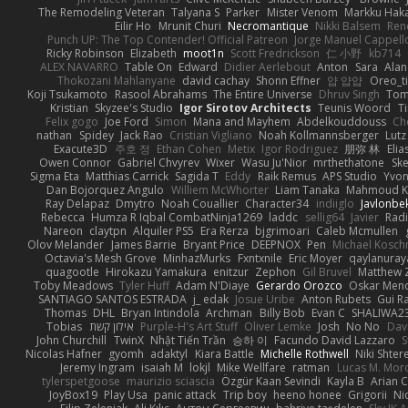
The Remodeling Veteran
Talyana S
Parker
Mister Venom
Markku Hak
Eilir Ho
Mrunit Churi
Necromantique
Nikki Balsem
Ren
Punch UP: The Top Contender! Official Patreon
Jorge Manuel Cappell
Ricky Robinson
Elizabeth
moot1n
Scott Fredrickson
仁 小野
kb714
ALEX NAVARRO
Table On
Edward
Didier Aerlebout
Anton
Sara
Alan
Thokozani Mahlanyane
david cachay
Shonn Effner
얍 얍얍
Oreo_t
Koji Tsukamoto
Rasool Abrahams
The Entire Universe
Dhruv Singh
Tom
Kristian
Skyzee's Studio
Igor Sirotov Architects
Teunis Woord
T
Felix gogo
Joe Ford
Simon
Mana and Mayhem
Abdelkouddouss
Ch
nathan
Spidey
Jack Rao
Cristian Vigliano
Noah Kollmannsberger
Lutz
Exacute3D
주호 정
Ethan Cohen
Metix
Igor Rodriguez
朋弥 林
Elia
Owen Connor
Gabriel Chvyrev
Wixer
Wasu Ju'Nior
mrthethatone
Sk
Sigma Eta
Matthias Carrick
Sagida T
Eddy
Raik Remus
APS Studio
Yvon
Dan Bojorquez Angulo
Williem McWhorter
Liam Tanaka
Mahmoud K
Ray Delapaz
Dmytro
Noah Couallier
Character34
indiiglo
Javlonbe
Rebecca
Humza R Iqbal CombatNinja1269
laddc
sellig64
Javier
Radi
Nareon
claytpn
Alquiler PS5
Era Rerza
bjgrimoari
Caleb Mcmullen
Olov Melander
James Barrie
Bryant Price
DEEPNOX
Pen
Michael Kosc
Octavia's Mesh Grove
MinhazMurks
Fxntxnile
Eric Moyer
qaylanuray
quagootle
Hirokazu Yamakura
enitzur
Zephon
Gil Bruvel
Matthew 
Toby Meadows
Tyler Huff
Adam N'Diaye
Gerardo Orozco
Oskar Men
SANTIAGO SANTOS ESTRADA
j_ edak
Josue Uribe
Anton Rubets
Gui R
Thomas
DHL
Bryan Intindola
Archman
Billy Bob
Evan C
SHALIWA2
Tobias
אילון קשת
Purple-H's Art Stuff
Oliver Lemke
Josh
No No
Dav
John Churchill
TwinX
Nhật Tiến Trần
승하 이
Facundo David Lazzaro
S
Nicolas Hafner
gyomh
adaktyl
Kiara Battle
Michelle Rothwell
Niki Shter
Jeremy Ingram
isaiah M
lokjl
Mike Wellfare
ratman
Lucas M. Mor
tylerspetgoose
maurizio sciascia
Özgür Kaan Sevindi
Kayla B
Arian 
JoyBox19
Play Usa
panic attack
Trip boy
heeno honee
Grigorii
Ni