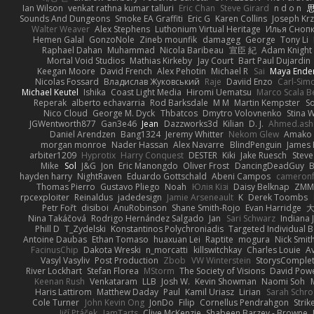
Ian Wilson
venkat rathna kumar talluri
Eric Chan
Steve Girard
n d o n
思
Sounds And Dungeons
Smoke EA Graffiti
Eric G
Karen Collins
Joseph Kr
Walter Weaver
Alex Stephens
Luthonium Virtual Heritage
Илья Сноп
Hemen Galal
GonzoNole
Zineb mounfik
damageg
George
Tony Li
Raphael Dahan
Muhammad
Nicola Baribeau
宣臣 紀
Adam Knight
Mortal Void Studios
Mathias Kirkeby
Jay Court
Bart Paul Dujardin
Keegan Moore
David French
Alex Pehotin
Michael R
Sai
Maya Ende
Nicolas Fossard
Владислав Жуковський
Raje
Daviid Enzo
Carl-Sim
Michael Keutel
Ishika
Coast Light Media
Hiromi Uematsu
Marco Scala Be
Reperak
alberto echavarria
Rod Barksdale
M M
Martin Kempster
S
Nico Cloud
George M. Dyck
Thbatcos
Dmytro Volovnenko
Stina 
JGWentworth877
Gan3e46
Jean
Dazzworks3d
Kilian
D. J.
Ahmed.ash
Daniel Arendzen
Bang1324
Jeremy Whitter
Nekom Glew
Amako 
morgan monroe
Nader Hassan
Alex Navarre
BlindPenguin
James 
arbiter1209
Hyprotix
Harry Conquest
DESTER
Kiki
Jake Ruesch
Stev
Mike
Sol
J&G
Jon
Eric Manongdo
Oliver Frost
DancingDeadGuy
B
hayden harry
NightRaven
Eduardo Gottschald
Abeni Campos
cameronf
Thomas Pierro
Gustavo Pliego
Noah
Юлія Кізі
Daisy Belknap
ZMM
rpcexploiter
Reinaldus
jadedesign
Jamie Arseneault
K
Derek Toombs
Petr Fořt
disiboi
AnuRobinson
Shane Smith-Rojo
Evan Harridge
大
Nina Takáčová
Rodrigo Hernández Salgado
Jan
Sari Schwarz
Indiana J
Phill D
T_Zydelski
Konstantinos Polychroniadis
Targeted Individual 
Antoine Daubas
Ethan Tomaso
huaxuan Lei
Raptite
mogura
Nick Smit
FacinusChip
Dakota Wreski
n_morcatti
killswitchkay
Charles Louie
Av
Vasyl Vasyliv
Post Production
Zbob
VW Winterstein
StorysComple
River Lockhart
Stefan Florea
MStorm
The Society of Visions
David Pow
Keenan Rush
Venkataram
LLB
Josh W.
Kevin Showman
Naomi Soh
Haris Lattirom
Matthew Daday
Paul
Kamil Uriasz
Lirian
Sarah Schro
Cole Turner
John Kevin Ong
JonDo
Filip
Cornellus Pendrahgon
Strik
Jiří Ptáček
JamTarts
Clive McKenzie
Shabeen Barzey - Browne