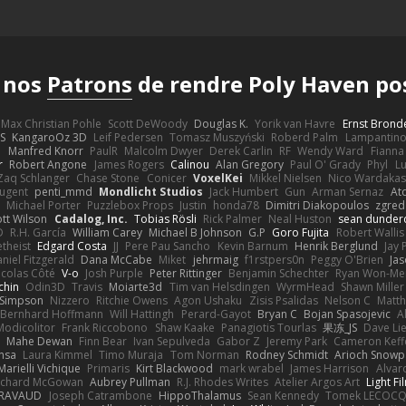
 nos
Patrons
de rendre Poly Haven po
Max Christian Pohle
Scott DeWoody
Douglas K.
Yorik van Havre
Ernst Brond
JS
KangaroOz 3D
Leif Pedersen
Tomasz Muszyński
Roberd Palm
Lampantin
e
Manfred Knorr
PaulR
Malcolm Dwyer
Derek Carlin
RF
Wendy Ward
Fiann
r
Robert Angone
James Rogers
Calinou
Alan Gregory
Paul O' Grady
Phyl
Lu
Zaq Schlanger
Chase Stone
Conicer
VoxelKei
Mikkel Nielsen
Nico Wardaka
Nugent
penti_mmd
Mondlicht Studios
Jack Humbert
Gun
Arman Sernaz
At
Michael Porter
Puzzlebox Props
Justin
honda78
Dimitri Diakopoulos
zgred
ott Wilson
Cadalog, Inc.
Tobias Rösli
Rick Palmer
Neal Huston
sean dunder
D
R.H. García
William Carey
Michael B Johnson
G.P
Goro Fujita
Robert Wallis
theist
Edgard Costa
JJ
Pere Pau Sancho
Kevin Barnum
Henrik Berglund
Jay
niel Fitzgerald
Dana McCabe
Miket
jehrmaig
f1rstpers0n
Peggy O'Brien
Jas
icolas Côté
V-o
Josh Purple
Peter Rittinger
Benjamin Schechter
Ryan Won-Me
chin
Odin3D
Travis
Moiarte3d
Tim van Helsdingen
WyrmHead
Shawn Miller
 Simpson
Nizzero
Ritchie Owens
Agon Ushaku
Zisis Psalidas
Nelson C
Matth
Bernhard Hoffmann
Will Hattingh
Perard-Gayot
Bryan C
Bojan Spasojevic
A
Modicolitor
Frank Riccobono
Shaw Kaake
Panagiotis Tourlas
果冻_JS
Dave Li
Mahe Dewan
Finn Bear
Ivan Sepulveda
Gabor Z
Jeremy Park
Cameron Keff
insa
Laura Kimmel
Timo Muraja
Tom Norman
Rodney Schmidt
Arioch Snow
Marielli Vichique
Primaris
Kirt Blackwood
mark wrabel
James Harrison
Alvar
ichard McGowan
Aubrey Pullman
R.J. Rhodes Writes
Atelier Argos Art
Light Fi
IRAVAUD
Joseph Catrambone
HippoThalamus
Sean Kennedy
Tomek LECOC