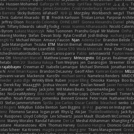
ala
Hussien Mohamed
Gaforga VK
Ich Simp
cyril faia
Nipper1er
ふぇ えっ
T
der House
John Hughes
James Gonzales
Cristi Vanderburg
Kaeden Hahn
Ti
o Barreto
Sticky Buttons
iiiFahad7
재우 김
Morgsley
Workbench
wegu1
The
Chris
Gabriel Alvarado
哲 董
Fredrik Karlsson
Tristan Lorius
Purpose Archite
Jeffrey Olson
Riccardo Colombo
OHNE LIMIT
Gionea Alexandru Daniel
phili
ism
Tiffany Edwards
iaksdfg fodkg
ressii
Ioannis Athanasiadis
Nicolò Cateri
 Byrom
Łukasz Majorczyk
Niko Tuononen
Pranshu Goyal
Mr Malone
OnPui
inkering Monkey
Stefan
Devan Stolp
Rylai Crestfall
Josh Bishop
xuchang jiang
engXi Yu
Michael Wilson
Amaury Faucon
Njan
Adenta Dar
Brandon Belisle
Jude Matanguihan
Tezuka
ETM
Marcin Biernat
miaukenzie
Andrew
Horald 
s
Greg Miller
Wonder Lizard588
Gliese 570
Wiola Miszczak
Irina
Олег Гладк
etchedAnimationStudios
Daniel Larios-parra
Pablo
selvinsworld
Payton Heni
ne Ott
Menyhárt Marcell
Matthew Lowery
MrIncognito
Ed garas
Realmwright
hetabi
יניב חלה
Sladana Vukoja
Tom Weijnjes
jen
Danarogon
Streemer
Eli 
k rajabbayev
Crewman 47
Isabelle Lamarque
Michael Shimniok
Jonathan Harr
x N
Ariel Ilmari Kajava
Brandon DeLauney
Geoff Allen
Kamran Kadirov
MELU
giovanni varani
Mackenzie
KuroShi
michael sierra
Nameless Renders
MMDC
hmieder
pato dlgv
Wrinkly Blink
Ruben
Jesper Elling
Onooka
Kseniya
Boo Bu
a
Derek Ray
Waaagghh
Joshua Vincent
Amar
Declan Newell
Javier Fernánde
Zaneski
junior
whitey
Jack John
Will Makes Beats
SupremeAhegao
nori
Marl
dez
NoGreatMystery
Bike Kefeli
shiipi
Arthur Lops
Oliver Cromwell
Tomer M
amalho
Noah Patterson
Jomenikia
Bennett Greene
Peter Hale
Nathaniel Rob
33
Stefan Jammertzheim
SpiSlu
Joe Carlos
Oscar Castillo
bleached
senko
L
id Rogers
MilkyBun
Eddie Benton
Sam Biggins
윤구선
gupries on Instagram
tenz
Filomeno Saraiva
logan pratt
Rhys lg
Aki Jae
TheMellowMelody
Jack Ry
ev
RussJones
Lloyd Collidge
Lev Schwartz
Jason Mault
Elizabeth McCormick
one
Manny Morales
Randal Falcone
Der Le
Meshal Alshammari
KhangXing P
Castane
Akaiseutoseu
4DN
Thomas Harvey
Giuliano Hungria
Dionicio Galarz
colas Scheer
Kai Krones
magda pawlak
ikung gmr
Titans Management
Greta