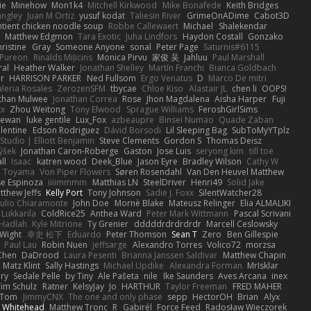
ie
Minehow
Mon1k4
Mitchell Kirkwood
Mike Bonafede
Keith Bridges
angley
Juan M Ortiz
yusuf kodat
Taliesin River
GrimeOnADime
Cabot3D
ntient chicken noodle soup
Robbe Callewaert
Michael
Shalekendar
Matthew Edgmon
Tara Exotic
Juha Lindfors
Haydon Costall
Gonzako
ristine
Gray
Someone Anyone
sonal
Peter Page
Saturnis#6115
Pureon
Rinalds Miļicins
Monica Pirvu
家俊 吴
Jahluu
Paul Marshall
ral
Heather Walker
Jonathan Shelley
Martín Franchi
Bianca Goldbach
r
HARRISON PARKER
Ned Fullsom
Ergo Venatus
D
Marco De mitri
aleria Rosales
ZerozenSFM
tbycae
Chloe Kiso
Alastair JL
chen li
OOPS!
than Mulwee
Jonathan Correa
Rose
Jhon Magdalena
Aisha Harper
Fuji
xx
Zhou Weitong
Tony Elwood
Sprague Williams
FeroshGirlSims
hewan
luke gentile
Lux_Fox
azbeaupre
Binsei Numao
Quade Zaban
lentine
Edson Rodriguez
Dávid Borsodi
Lil Sleeping Bag
SubToMyYTplz
Studio | Elliott Benjamin
Steve Clements
Gordon S
Thomas Deisz
ýšek
Jonathan Caron-Roberge
Gaston
Jose Luis
seryong kim
till toe
ll
Isaac
katren wood
Deek_Blue
Jason Eyre
Bradley Wilson
Cathy W
a Toyama
Von Piper Flowers
Søren Rosendahl
Van Den Heuvel Matthew
se Espinoza
iiiimmmm
Matthias LN
SteelDriver
Henri49
Solid Jake
tthew Jeffs
Kelly Port
Tony Johnson
Sadie J. Foxx
SilentWatcher28
iulio Chiaramonte
John Doe
Mornè Blake
Mateusz Relinger
Elia ALMALIKI
 Lukkarila
ColdRice25
Anthea Ward
Peter Mark Wittmann
Pascal Scrivani
Hadlah
Kyle Mitrione
Ty Grenier
dddddrdrdrdrdr
Marcell Ceslowsky
 Wight
幸史 松下
Eduardo
Peter Thomson
Sean T
Zero
Ben Gillespie
Paul Lau
Robin Nuen
jeffsarge
Alexandro Torres
Volico72
morzsa
Chen
DaDrood
Laura Pesenti
Brianna Janssen Saldivar
Matthew Chapin
Matz Klint
Sally Hastings
Michael Updike
Alexandra Forman
MrIsklar
ry
Sedale Pelle
by Tiny
Ale Pašeta
nile
Ike Saunders
Aves Arcana
inex
Tim Schulz
Ratner
KelsyJay
Jo
HARTHUR
Taylor Freeman
FRED MAHER
Tom
JimmyCNX
The one and only phase
sepp
HectorOH
Brian
Alyx
 Whitehead
Matthew Tronc
R
Gabirél
Force Feed
Radosław Wieczorek