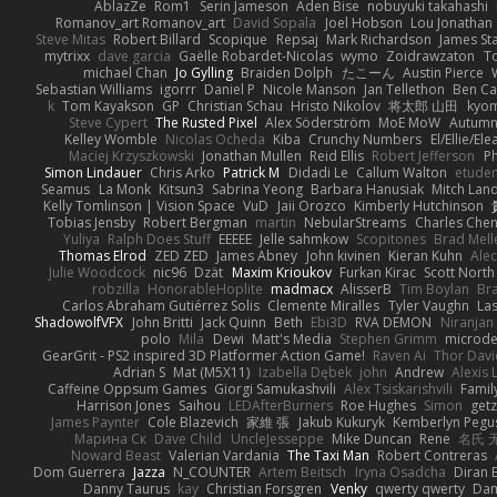
AblazZe
Rom1
Serin Jameson
Aden Bise
nobuyuki takahashi
Romanov_art Romanov_art
David Sopala
Joel Hobson
Lou Jonathan
Steve Mitas
Robert Billard
Scopique
Repsaj
Mark Richardson
James St
mytrixx
dave garcia
Gaëlle Robardet-Nicolas
wymo
Zoidrawzaton
T
michael Chan
Jo Gylling
Braiden Dolph
たこーん
Austin Pierce
Sebastian Williams
igorrr
Daniel P
Nicole Manson
Jan Tellethon
Ben Ca
k
Tom Kayakson
GP
Christian Schau
Hristo Nikolov
将太郎 山田
kyo
Steve Cypert
The Rusted Pixel
Alex Söderström
MoE MoW
Autumn
Kelley Womble
Nicolas Ocheda
Kiba
Crunchy Numbers
El/Ellie/El
Maciej Krzyszkowski
Jonathan Mullen
Reid Ellis
Robert Jefferson
Ph
Simon Lindauer
Chris Arko
Patrick M
Didadi Le
Callum Walton
etude
Seamus
La Monk
Kitsun3
Sabrina Yeong
Barbara Hanusiak
Mitch Lan
Kelly Tomlinson | Vision Space
VuD
Jaii Orozco
Kimberly Hutchinson
Tobias Jensby
Robert Bergman
martin
NebularStreams
Charles Che
Yuliya
Ralph Does Stuff
EEEEE
Jelle sahmkow
Scopitones
Brad Mel
Thomas Elrod
ZED ZED
James Abney
John kivinen
Kieran Kuhn
Ale
Julie Woodcock
nic96
Dzät
Maxim Krioukov
Furkan Kirac
Scott North
robzilla
HonorableHoplite
madmacx
AlisserB
Tim Boylan
Br
Carlos Abraham Gutiérrez Solis
Clemente Miralles
Tyler Vaughn
Las
ShadowolfVFX
John Britti
Jack Quinn
Beth
Ebi3D
RVA DEMON
Niranjan
polo
Mila
Dewi
Matt's Media
Stephen Grimm
microd
GearGrit - PS2 inspired 3D Platformer Action Game!
Raven Ai
Thor Dav
Adrian S
Mat (M5X11)
Izabella Dębek
john
Andrew
Alexis 
Caffeine Oppsum Games
Giorgi Samukashvili
Alex Tsiskarishvili
Famil
Harrison Jones
Saihou
LEDAfterBurners
Roe Hughes
Simon
getz
James Paynter
Cole Blazevich
家維 張
Jakub Kukuryk
Kemberlyn Pegu
Марина Ск
Dave Child
UncleJesseppe
Mike Duncan
Rene
名氏 
Noward Beast
Valerian Vardania
The Taxi Man
Robert Contreras
Dom Guerrera
Jazza
N_COUNTER
Artem Beitsch
Iryna Osadcha
Diran 
Danny Taurus
kay
Christian Forsgren
Venky
qwerty qwerty
Dam