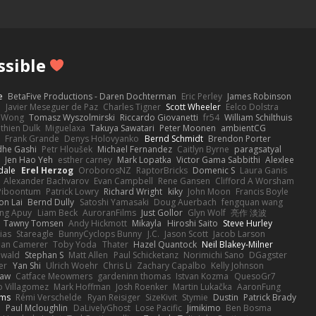
ssible
e
BetaFive Productions - Daren Dochterman
Eric Perley
James Robinson
o
Javier Meseguer de Paz
Charles Tigner
Scott Wheeler
Eelco Dolstra
a Wong
Tomasz Wyszolmirski
Riccardo Giovanetti
fr54
William Schilthuis
thien Dulk
Miguelaxa
Takuya Sawatari
Peter Moonen
ambientCG
s
Frank Grande
Denys Holovyanko
Bernd Schmidt
Brendon Porter
dhe Gashi
Petr Hloušek
Michael Fernandez
Caitlyn Byrne
paragsatyal
Jen Hao Yeh
esther carney
Mark Lopatka
Victor Gama Sabbithi
Alexlee
dale
Erel Herzog
OroborosNZ
RaptorBricks
Domenic S
Laura Ganis
Alexander Bachvarov
Evan Campbell
Rene Gansen
Clifford A Worsham
 Piboontum
Patrick Lowry
Richard Wright
kiky
John Moon
Francis Boyle
on Lai
Bernd Dully
Satoshi Yamasaki
Doug Auerbach
fengquan wang
ng Apuy
Liam Beck
AuroranFilms
Just Gollor
Glyn Wolf
亮作 淡波
Tawny Tomsen
Andy Hickmott
Mikayla
Hiroshi Saito
Steve Hurley
ias
Stareagle
BunnyCyclops Bunny
J.C.
Jason Scott
Jacob Larson
lan Camerer
Toby Yoda
Thater
Hazel Quantock
Neil Blakey-Milner
ewald
Stephan S
Matt Allen
Paul Schicketanz
Norimichi Sano
DGagster
er
Yan Shi
Ulrich Woehr
Chris Li
Zachary Capalbo
Kelly Johnson
paw
Catface Meowmers
gardeninn thomas
Istvan Kozma
QuesoGr7
o Villagomez
Mark Hoffman
Josh Roenker
Martin Lukačka
AaronFung
lms
Rémi Verschelde
Ryan Reisiger
SizeKivit
Stymie
Dustin
Patrick Brady
Q
Paul Mcloughlin
DaLivelyGhost
Lose Pacific
Jimikimo
Ben Bosma