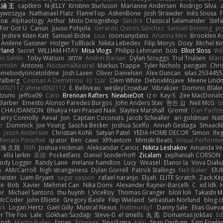
涵 王
captkiro
N-JELLY
Kristinn Sturluson
Marianne Andersen
Rodrigo Silva
zywoszyja
Nathanaël Platz
FlameTop
AshenBone
Josh Strawder
Inês Sousa
ков
Alphaology
Arthur
Moto Designshop
Sandra
Classical Salamander
Stef
For Got U
Canun
Juuso Pohjola
Gerardo Quiros Sanchez
Samuel Benning
pi
Jeshire Kiten Katt
Samuel Bidne
Lisa
toomanydans
Arianna Mex
Brooklen A
Anilene Gassner
Holger Tollbäck
Nikita Lebedev
Filip Morys
Doxy
Michel Ki
rland
Sxcret
WILLIAM HTAY
Misa Vlogs
Philipp Lehmann
bob
Elliot Sloss
Wil
on Sahlin
Toby Watson
אלמוג
Andrei Barsan
Dylan Scruggs
Trul Trulsen
Mari
rtolin
Antonio
NocturnalKestrel
Markus Trappe
Tyler Nichols
penguin
Chri
omebodyoncetoldme
Josh Laxen
Oliver Danielsen
Alex Duncan
silas 2534455
Walberg
Cosmas A Demetriou
ענבר פז
Clem White
DeboxMojave
Meene Lindn
ii092112 ahmed092112
E. Belliveau
wesleyCrowbar
Vibralizer
Dominic Blake
Izumi
jeffox09
Caro
Brennan Rafters
NewbieDot
iz o
Kay-S
Zee MacDonal
Barber
Ernesto Alonso Paredes Burgos
John Anders Stav
현진 김
Neil McG
b
e CHAUDANSON
Bhukya Hari Prasad Naik
Slaytex Marshall
Gromit
Dan Pachte
arry Connolly
Aeval
Jon
Captain Coconuts
Jacob Schealler
ari-goldman
Nat
r
Dominick
Joe Young
Sascha Becker
Joshua Scelfo
Annah Gestaga
Smaack
Jason Anderson
Christian Kohli
Satyan Patel
YEDA HOME DECOR
Simon
Re
Renato Pinochet
qrator
Ben
cawc
XPhantom
Mimski Beats
Virtual Performi
海 久我
lilith
Joshua Hickman
Aleksandar Caricic
Nikita Leshakov
Amanda Ve
ella larkin
基德
Pocketfans
Daniel Sonderhoff
Zicalam
zephaniah CORSON
Body Logger
Randy Lane
melanie hamilton
Lucy
Weasel
Elanor la
Vova Diaku
h
AMcCarroll
high strangeness
Dylan Gorrell
Patrick Stallings
Neil Baker
ElUl
aister
Liam Bryant
sagar sasson
rafael naranjo
Elijah
ELITE Scratch
Zack Ke
te
Bob
Xavier
Mehmet Can
Nika Domi
Alexander Rayner-Barcelli
C
xd Idk
er
Michael Santoro
thu huynh
I_ViceRoy
Thomas Granger
bloli loli
Takashi M
McCoder
John Elliotte
Gregory Basile
Filip Wieland
Sebastian Norlund
blog c
ck
Logan Hertz
Gaël Gilly
Musical Nexus
Buttmunky1
Danny Sale
Elias Guev
er The Fox
Lale
Gökhan Sazdağı
Steve-0
el smells
丸 黒
Domantas Jokšas
Ed
Josh
Martin Bailey
Espen
Princess
SiryuSama
Kelu
Sean Derham
Sam Fowle