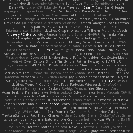
Anton Howell
Alexander Adelmann
Spirit-Rush
Moritz Schmidtchen
Liam
Derek Wight
幸史 松下
Eduardo
Peter Thomson
Sean T
Zero
Ben Gillespie
yuijung seo
Imagined Realms
Alani Sanders
Deck
Dane Reisenbigler
Tim O'Bryan
Jason Cuthbertson
Zerina Cmajcanin
FabFab
Robert A Lohaus
Paul Lau
Robin Nuen
jeffsarge
Alexandro Torres
Volico72
morzsa
Jesse Marku
Allan Wright
Drake Gao
Julileeheehee
Aleksandra Stefanova
Bernard Landgraf
Daan Bootsma
Jennifer "daysparrow" Harlan
Kuan lun Chen
DaDrood
Laura Pesenti
Brianna Janssen Saldivar
Matthew Chapin
Alexander Wilhelm
Martin Wittfooth
Anthony F DeMarco
Alejo Parada
Alejandro Soriano
中村秀人
Agnieszka Marut
Jacob apple
Philip Windecker
Matz Klint
Sally Hastings
Michael Updike
Alexandra Forman
MrIsklar
Jean-Cassien Marmey
Weird Oposssum
LIUBOYAN
Raul Perez Delgado
Kazuya Yamanaka
Zuzana Hudecova
Tell David Evensen
Daria Udachina
DELILLE Basile
Acura .Ignite
Tasha Henry
Sedale Pelle
by Tiny
Ale Pašeta
nile
Ike Saunders
Aves Arcana
inex
Jedi Chen
Jaxson Crookston
Ewos
Miroslav Hudec
Davebb933
landon dehart
Parker Wheeldon
Gas SessionMedia
정율 이
Owen Carson
Simon
Tim Schulz
Ratner
KelsyJay
Jo
HARTHUR
Taylor Freeman
FRED MAHER
prfctwhite
yataa
Christopher Bradley
Joe Rivera
Malte Schweitzer
Roman Kaelin
Isabella
Erickson Foster
Chandler Griese
修汰 山田
Tyler Avirett
Tom
JimmyCNX
The one and only phase
sepp
HectorOH
Brian
Alyx
Jonathan
Verbatim
Clay T
Reiten Cheng
Joykk
Sonia domenech garcia
Lucy Vu
Sammy Sidefx
Martin C
Mac Greggor
The Bearded Squirrel
Rebecca Whitehead
Matthew Tronc
R
Gabirél
Force Feed
Radosław Wieczorek
CineArtOhio
Sabrina Munley
Jeroen Bekkers
Rodrigo Terrazas
Yael Ghusoun
Aaron
Adam Jenkins
Pranaya Shakya
Polina Leskova
Sylvain
Traxus
Jehad Maddah
재윤 옥
Irma Andersson
Alex Cullinane-Carrasco
Matthew Whiteacre
Johannes Sjöstedt
Matt Dalpé
George Wheat
Oliver Erdmann
Kenan Regez
sludgybeast
Mukund A
Joseph Combs
Khalid
Brian Tabone
MarzZ
Well Misinformed
charlie otto
HAGI
Cédric Vermeirre
Leon Husky
Robert jean
Tom Rudolf
Sergio Uscanga
Flex2006D !
NightWriter
Arturo J. Real
Dominic Qusto
ぶー うじ
Tenzide Gallery
TheAuraStandard
Paul Friedl
Charles
Michael Dunphy
GremlinBrokeMyVideoGame
Joshua Campbell
NotTerrellBatchelor
Xie Ray
TurtleTheThing
Ryan Williams
政則 谷
w z
Dushyant M
Joshua Esmeralda
Carl-Edwin
retro rocks
EasedChunk2
RayePixlrKay
Houston Gaston
Danizoar
NekoTux
Fattma Al Lawati
yewen sun
Felipe Ramos
Slamuel EC
Key van Thull
George Clarke
EightySeven
Frederic Sigrist