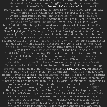
Dominic Blake
Goglomo
takoslvt
Renn Exev
Musa muturi
Ducksink
Joshua Kendrick
Daniel Arendzen
Bang1324
Jeremy Whitter
Nekom Glew
Amako Izumi
jeffox09
Caro
Brennan Rafters
NewbieDot
iz o
Kay-S
Zee MacDonald
Antonio Gasca-Alvarez
Jacob Dillon
Joe Chabot
Maximum Swag
morgan monroe
Nader Hassan
Alex Navarre
BlindPenguin
James Barber
Ernesto Alonso Paredes Burgos
John Anders Stav
현진 김
Neil McG
buhii
Capsule Studios
Jayden !
Enrique
Sascha Huncke
Elīza M.
Melli
arbiter1209
Hyprotix
Harry Conquest
Chris Reeves
Jessica
DESTER
Kiki
Jake Ruesch
Steve CHAUDANSON
Bhukya Hari Prasad Naik
Slaytex Marshall
Gromit
Dan Pachter
dork667
Infant Terrible
Richard
Jaelin Smith
mattyrails
Carl Schwerin
Joeri Lefévre
Mike
Sol
J&G
Jon
Eric Manongdo
Oliver Frost
DancingDeadGuy
Barry Connolly
Aeval
Jon
Captain Coconuts
Jacob Schealler
ari-goldman
Nathan Johnson
Tyler Herbert
Puppeteerist
Tyler Phillips
J.P. Raymond
hayden harry
NightRaven
Eduardo Gottschald
Abeni Campos
cameronfr
Dominick
Joe Young
Sascha Becker
Joshua Scelfo
Annah Gestaga
SmaackBZ62
JollyYeen
oscall L
友理 斉藤
Kuba
Gabrielius M
Scott Moen
Kaylee
Thomas Pierro
Gustavo Pliego
Noah
Юлія Кізі
Daisy Belknap
ZMM
Jason Anderson
Christian Kohli
Satyan Patel
YEDA HOME DECOR
Simon
Reg_LMO
Jacob Denault
ApocDev
Rumlo Olmub
Buz Carter
Bill Master
rpcexploiter
Reinaldus
jadedesign
Jamie Arseneault
K
Derek Toombs
Renato Pinochet
qrator
Ben
cawc
XPhantom
Mimski Beats
Virtual Performing Live Music Events
Tom Neal
Jason Nguyen
Alyssa Everett
Cyndersanity
Petr Fořt
disiboi
AnuRobinson
Shane Smith-Rojo
Evan Harridge
大海 久我
lilith
Joshua Hickman
Aleksandar Caricic
Nikita Leshakov
Amanda Vest
Axiom
Stefan Knaak
David Jindra
Tim
Zoie Robles
N Watanabe
Nina Takáčová
Rodrigo Hernández Salgado
Jan
Sari Schwarz
Indiana J
ella larkin
基德
Pocketfans
Daniel Sonderhoff
Zicalam
zephaniah CORSON
Florin Negele
Mark Dohrenbusch
Yunseong Noh
Liam Trancoso
Blob
Phill D
T_Zydelski
Konstantinos Polychroniadis
Targeted Individual Body Logger
Randy Lane
melanie hamilton
Lucy
Weasel
Elanor la
Vova Diakur
Jaden Rosi
Alon Cohen
Alexander October
文謙 許
Thor Ragnaros
Antoine Daubas
Ethan Tomaso
huaxuan Lei
Raptite
mogura
Nick Smith
AMcCarroll
high strangeness
Dylan Gorrell
Patrick Stallings
Neil Baker
ElUltimo DeLaFila
Yousick
Sankaku Bear
Dennis Libon
Reymeld Santiago
AJ
FacinusChip
Dakota Wreski
n_morcatti
killswitchkay
Charles Louie
Avaister
Liam Bryant
sagar sasson
rafael naranjo
Elijah
ELITE Scratch
Zack Kepner
Justin Rogow
Andre Labuschagne
lily ren
maxime vandecasteele
Vasyl Vasyliv