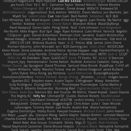
Trollstuhl HagenLord
Mark Habbish
Call Me Sensei
NotARectangle
Noelle DeCuir
jae hoon Choi
Yd C
M C
Cameron Taylor
Nenad Nikolic
Tanner Moerke
Victor Ofvergard
苏打
K Y
Galahan
Derek Anwyl
W00k13
Released 50
MeTheManwich
iosgamertool
Bob Ashton
INFADEL
Devin Mattox
Jon Martello
Jan
Wyatt Sui
LesterCovax
Cue
tran tuan
Bad Radish
Sebastian
暁子 清水
Dan Wheatley
Md. Wasif Anjum
Lewis of the Rat Brigade
Juan Pinilla
My Name
Iggy
Terifict
Kiddow
simsterns
Olivier Babet
Brandon Wilkie
BlackSkyNinja
Pavel Karapud
Daren Gallo
Peleg Tabib
Null
Cole Johnson
Joe Bergmann
Pav North
Mike Rogers
Bull Spit
Sage
Ryan Kirkland
Luke White
Yannick
falgn0n
CGSpoon
gubi
Daniel Robertson
Brennan Oort
sanxbile
Dustin McGlinchey
Matias Vialagro
lininx66
Joe Brady
Andre Buzzo
Christian Stankovic
Việt Anh Lê
LYRICS OF LIFE
Webora Studios
Sean
乐 音
Petros
眠瓏
James
John Deere
Roman Vyborny
John Woodall
an l
BZK Gaming Leo
chen zhen
MODECAM
Kevin Klever
dima sirababa
Andrew Pierce
Артем Бардин
nagi
FranklinTremplin
JL
Iustin Ocunschi
Joey Parrella
Christian Lee
Robert Hankinson
M0TH
Jack Ü
LCQP
FENG XU
Ali DeAdam
Styxx
GLASS ACT
kona
T1 Exotic
RZ
abby!
ll Stanced
Import_bpy
Hamsternator
Forest Katsch
NuWest
Antonio Castaldo
Daisy Jai
Tristan Davies
Jay Spurgeon
David Thomas
Samuel Vikse Bruvik
BusaBusa
C+HO aR
Taylor Williams
Vasily
Nikoloz Todua
ma de
Dennis Hosgood
Jared Bullard
John Dykes
Yihui Xiong
Jay Renteria
Lucie Královcová
BurpingMusquito
humansoulinterface
Hector Estrada
Ranya Zhong
_Blobster_
Le sun
megan lavoie
Spartan 052
Brayden evans
Austin Taylor
S Mingkwan
Wawy
Kerstetter
Gicly Rodríguez
DryingUEFN
IS IT?
Thunderjaw Thunderjaw
Carlos Martin Jr
Studio 9
Alberto Hernandez
Running Man
Digital Ancients
Vlajko Tomić
Dan Palasz
Fadil Bay
Fabricio BJS
Ash Younes
Mr Memz
Paweł Krysiak
Gavin Dasuta
The Mighty KC
Nifty Nic
UltimateTJF
Quistis
Reinier Weerts
MaxMinutiae
Adrián ramos
Oachkatzl Schwoaf
dr32768
corbin tinsley
Cassandra Stewart
MikeyLikesIt
Delano Lowes
doggybdog26
Chris Aitan
yuta t
Sean Woods
cubeorigins
Tommy Parish
Just Rovin
Austin Rea
Shane Yamamoto
Eugene Dementjev
Vitaliy Florin
Никуся Гноянко
Michael Eckert
John Fewell
Jon Mayo
مالك البلوشي
Qiaoyue Wang
Salem Alajmi
Fabian Brehm
Lemesle Maxence
Charles Everett
Alexa trade
HH
Keke
покупка байер
Poulet
Derek Messier
Trivi
Kevin Neal
Alex Souza
Cromatik
Slinky
Migu D
Yyyum
Nick Forshaw
Pascal Raymond Cazemier
Denis Moura Velasco
Sinclaire Black
Xenophik Xenophik
Tarik Sakalli
swarfey
Vojtech Proschl
Daniel Ruiz
Josiah Scott
13th
Mik