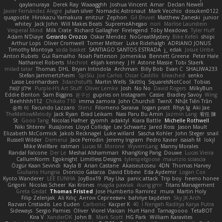
qaylanuraya
Derek Ray
Waaagghh
Joshua Vincent
Amar
Declan Newell
Javier Fernández Alegre
julian silver
Nomadic Astronaut
Mark Vecchio
dosuken0122
quagootle
Hirokazu Yamakura
enitzur
Zephon
Gil Bruvel
Matthew Zaneski
junior
whitey
Jack John
Will Makes Beats
SupremeAhegao
nori
Marlise Launstein
Vesperal Mind
Milk Crate
Richard Gallagher
Firelegend
Toby Meadows
Tyler Huff
Adam N'Diaye
Gerardo Orozco
Oskar Mendez
NoGreatMystery
Bike Kefeli
shiipi
Arthur Lops
Oliver Cromwell
Tomer Meltser
Luke Ridehalgh
ADRIANO JONUS
Timothy Montoya
soda basket
SANTIAGO SANTOS ESTRADA
j_ edak
Josue Uribe
Anton Rubets
Gui Ramalho
Noah Patterson
Jomenikia
Bennett Greene
Peter Hale
Nathaniel Roberts
Mechrot
elijah kenney
J H
Astone Massie
Tobi Staerk
milad tatar
Thomas
DHL
Bryan Intindola
Archman
Billy Bob
Evan C
SHALIWA233
Stefan Jammertzheim
SpiSlu
Joe Carlos
Oscar Castillo
bleached
senko
Lasse Leonhardsen
3darchstuffs
Martin Wells
Skittlq
SquareIsNotCool
Tobias
אילון קשת
Purple-H's Art Stuff
Oliver Lemke
Josh
No No
David Rogers
MilkyBun
Eddie Benton
Sam Biggins
윤구선
gupries on Instagram
Cassie
Bradley Savoy
Wing
Beehhhh112
Chikato 710
imma zamora
John Churchill
TwinX
Nhật Tiến Trần
승하 이
Facundo Lazzaro
Stenz
Filomeno Saraiva
logan pratt
Rhys lg
Aki Jae
TheMellowMelody
Jack Ryan
Brad Leikam
Nasi Paru Bu Amin
Jazmin Lang
宥任 陳
St
Gooo Tang
Nicolas Hafner
gyomh
adaktyl
Kiara Battle
Michelle Rothwell
Niki Shterev
RussJones
Lloyd Collidge
Lev Schwartz
Jared Ross
Jason Mault
Elizabeth McCormick
Jakob Recknagel
Luke willard
Sascha Kohler
John Steger
snail
Russell Wilder
Demerui
Jace Perrodin
Jeremy Ingram
Pedro Xavier
isaiah M
lokjl
Mike Wellfare
ratman
Lucas M. Morone
WyvernLang
Manny Morales
Randal Falcone
Der Le
Meshal Alshammari
KhangXing Pang
Douwe
Lucas Vieira
CallumNorm
Egoknight
Limitless Designs
tylerspetgoose
maurizio sciascia
Özgür Kaan Sevindi
Kayla B
Arian Castane
Akaiseutoseu
4DN
Thomas Harvey
Giuliano Hungria
Dionicio Galarza
David Ebbevi
Eda Aydemir
Logan Cox
Kyoto Wanderer
LEE EUNHA
JoyBox19
Play Usa
panic attack
Trip boy
heeno honee
Grigorii
Nicolas Scheer
Kai Krones
magda pawlak
ikung gmr
Titans Management
Greta Gedat
Thomas Fristed
Jose Humberto Ramirez
mura
Martin Holy
Filip Zelenjak
Ali Kılıç
Антон Сергеевич
bahriye taşdelen
Sky JK Arch
Razvan Cristiadis
Leo Euden
Carbonic
Kacper K
40. I Nengah Raditya Karya Putra
Sideways
Sergio Pamies
Oliver
Viorel Vlaican
Hurt Hand
Tamagoooo
TetaBOT
Kira V
XanderDK
John B.
Mark Scott
HG Park
William Karavites