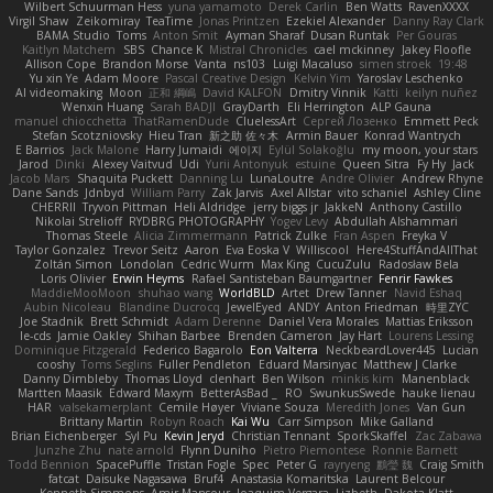
Wilbert Schuurman Hess
yuna yamamoto
Derek Carlin
Ben Watts
RavenXXXX
Virgil Shaw
Zeikomiray
TeaTime
Jonas Printzen
Ezekiel Alexander
Danny Ray Clark
BAMA Studio
Toms
Anton Smit
Ayman Sharaf
Dusan Runtak
Per Gouras
Kaitlyn Matchem
SBS
Chance K
Mistral Chronicles
cael mckinney
Jakey Floofle
Allison Cope
Brandon Morse
Vanta
ns103
Luigi Macaluso
simen stroek
19:48
Yu xin Ye
Adam Moore
Pascal Creative Design
Kelvin Yim
Yaroslav Leschenko
AI videomaking
Moon
正和 綱嶋
David KALFON
Dmitry Vinnik
Katti
keilyn nuñez
Wenxin Huang
Sarah BADJI
GrayDarth
Eli Herrington
ALP Gauna
manuel chiocchetta
ThatRamenDude
CluelessArt
Cергей Лозенко
Emmett Peck
Stefan Scotzniovsky
Hieu Tran
新之助 佐々木
Armin Bauer
Konrad Wantrych
E Barrios
Jack Malone
Harry Jumaidi
에이지
Eylül Solakoğlu
my moon, your stars
Jarod
Dinki
Alexey Vaitvud
Udi
Yurii Antonyuk
estuine
Queen Sitra
Fy Hy
Jack
Jacob Mars
Shaquita Puckett
Danning Lu
LunaLoutre
Andre Olivier
Andrew Rhyne
Dane Sands
Jdnbyd
William Parry
Zak Jarvis
Axel Allstar
vito schaniel
Ashley Cline
CHERRII
Tryvon Pittman
Heli Aldridge
jerry biggs jr
JakkeN
Anthony Castillo
Nikolai Strelioff
RYDBRG PHOTOGRAPHY
Yogev Levy
Abdullah Alshammari
Thomas Steele
Alicia Zimmermann
Patrick Zulke
Fran Aspen
Freyka V
Taylor Gonzalez
Trevor Seitz
Aaron
Eva Eoska V
Williscool
Here4StuffAndAllThat
Zoltán Simon
Londolan
Cedric Wurm
Max King
CucuZulu
Radosław Bela
Loris Olivier
Erwin Heyms
Rafael Santisteban Baumgartner
Fenrir Fawkes
MaddieMooMoon
shuhao wang
WorldBLD
Artet
Drew Tanner
Navid Eshaq
Aubin Nicoleau
Blandine Ducrocq
JewelEyed
ANDY
Anton Friedman
時里ZYC
Joe Stadnik
Brett Schmidt
Adam Derenne
Daniel Vera Morales
Mattias Eriksson
le-cds
Jamie Oakley
Shihan Barbee
Brenden Cameron
Jay Hart
Lourens Lessing
Dominique Fitzgerald
Federico Bagarolo
Eon Valterra
NeckbeardLover445
Lucian
cooshy
Toms Seglins
Fuller Pendleton
Eduard Marsinyac
Matthew J Clarke
Danny Dimbleby
Thomas Lloyd
clenhart
Ben Wilson
minkis kim
Manenblack
Martten Maasik
Edward Maxym
BetterAsBad _
RO
SwunkusSwede
hauke lienau
HAR
valsekamerplant
Cemile Høyer
Viviane Souza
Meredith Jones
Van Gun
Brittany Martin
Robyn Roach
Kai Wu
Carr Simpson
Mike Galland
Brian Eichenberger
Syl Pu
Kevin Jeryd
Christian Tennant
SporkSkaffel
Zac Zabawa
Junzhe Zhu
nate arnold
Flynn Duniho
Pietro Piemontese
Ronnie Barnett
Todd Bennion
SpacePuffle
Tristan Fogle
Spec
Peter G
rayryeng
鸝瑩 魏
Craig Smith
fatcat
Daisuke Nagasawa
Bruf4
Anastasia Komaritska
Laurent Belcour