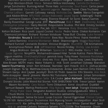
Kenneth Simmons
Amir Mansour
Joaquim Vergara
Lizbeth
Dakota Klatt
Bryn Morrison-Elliott
Mana
Simeon Milkov Velchevsky
Camille De Bastiani
Jenya Zenchenko
Burning Astral
Three Hats
Jamonidas
Soul Evans
Carlos Javier
Silverelitist
Dane Bucao
Salomé Lagarde
Patricio Torres
Clara Truchsess
Chantal LeBlanc
Garrett Calloway
nøixzy
Nicholas Day
Svetlin
Marco Evangelisti
Jack Kibble-White
MTU1500
Jordan Krakowski
Juuso Sipilä
SofaKing42
Frank
Jermaine Dawson
Chen Huang
Étienne Pikatoff
Sri Sonti
Bassy's Games
Bailey Rosenthal
George Luna
JEFF
Plane2House
Bob F
Matt
Zoemoney
Azula
Christopher Johansen
Harry Merrett
Respectable Studios
Phil Wilt
Dmitry Sorokin
Cookymine
Daniel Dias
Pixi_lab
MD1
Veronica
Rory
Brendan Droppo
Kelton McEwen
Rico Levitt
Liquid Cooled
Nadia
Pedro Viana
Oleksii Komarov
Can
Desmond Johnson
Richard
Roman Volobuev
Teraa Bull
Chodey
Luke Fenwick
Xindrrobo
Noura S
Brett Wheeler
Bees Wax
Nicole Pérez
Frank Hereford
Carlos Ramírez
Arianna Montanari
Ikkeii
Shannonigans
Maggie Raycheva
Richard Funnell
Leonardo Borsten
Vinicius Morgado
BluntBSE
CW Animations
Anonymous Person
鈴葵
Jeff Kraemer
Nicole Findlay
Shirley
Lisa Anders
Angus McAloon
George Willaman
Sparazza D
RKG media
Manu T
S K
Lucas Signoles
NinjARTA
Mohamedmoawad Hilal
Tamás Kuklics
Pierre Moore
seguin matthis
OneGhastlyGhoul
yannick tooy
Toby Howe
Nastassia Reutskaya
Chris Wintermyer
Liam Davis
chris reis
Ross
styles
Blaine Gray
Lewis Stephens
Alex Brown
MDTH
maru
Make
Yokami c:
mik
Scott
Jonathan Ojibway
Brandon
Swann Fourmanoy
sinsin
Ken Ishikawa
Stanislav
ryan mrazik
峻辰 朱
Joshua Jacobs
Joseph Dignan
Ta Sp
Matthew-Gracey Desravines
Anika
Juan Ramón Ortiz Estévez
Shivam Ganju
Anıl Çaylak
JacobyO
Bình Võ Thiên
bavazov
Elhi Stevens
Alec Keck
halle stoeppler
david
jstevens
Martín Niz Tutoriales
Combrinck
Johan Simonsson
dokiderg
Brian Lane
Nathan Salla
S A Cooke
Jaber Alarbash
Solid Neptune
Donald Stooks
Little Weird Kid Stories
YUKI SHIBUTANI/ YUN
Trevor Larson
Aaron
Maxim Nordentz
Caio Notari
Tomi Ollikainen
Aimé
cloudhed
Duskfall
Samuel Bassale
Mathijs Peerboom
Filip Nyborg
leon labyk
Triangle Interactive
Philip Pryke
Dave
Fangzahn Aviation Studios
colinangusstudio
Mike L.
Chuck Morris
Mark Leonard
Will
francesco sabbatella
Alexander Leinauer
Tony Alfredsson
Salina De Leon
Lucas Cozzoli
Daniel Eijgendaal
Eliézer Ojeda
תמר פלג טל
Kaleo/Dalton
Duzemine
Kim Myeong Soom
nicolaspetton
Alan Stoll
Greenlines78
Kie
Jeffrey McIlmoyle
Felix Lopez
Steve White
Daniel Warf
Syed
혜영 전
andrew Carbery
Federico Salvetti
C1T1Z333N
The Paraverse
Chem