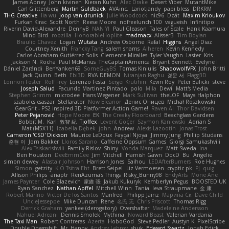
James Abney
John kivinen
Kieran Kuhn
Alec Drake
Desert Viber
MutantMike
Carl Glittenberg
Martin Guldbaek
AVAinc.
Lariotjandy
papi bless
DRKRM
THG Creative
lia wu
joop van drunick
Julie Woodcock
nic96
Dzät
Maxim Krioukov
Furkan Kirac
Scott North
Reese Moore
nofreelunch 100
vagueish
Infinitipo
Riverin David-Alexandre
DennyB
NAN YI
Paul Gleason
Tales of Scale
Hank Kaamura
Mind Bird
robzilla
HonorableHoplite
madmacx
AlisserB
Tim Boylan
Braulio Chavez
Logan
Wutata
Andrew Osborne
Rafal
Higgins
Angel Diaz
Courtney Xenith
Francky Tang
salem shams
Alheren
Kevin Kennedy
Carlos Abraham Gutiérrez Solis
Clemente Miralles
Tyler Vaughn
Laster
Kris
Jackson N. Rocha
Paul McManus
TheCaptainAmerica
Bryant Bennett
Evelyne I
Dániel Zarándi
BenYanken69
SomeGuyBS
Tomas Kiniulis
ShadowolfVFX
John Britti
Jack Quinn
Beth
Ebi3D
RVA DEMON
Niranjan Raghu
경문 서
Flagg3D
Lonnon Foster
Rolf Frey
Lorenzo Festa
Sergei Krutihin
Kevin Roy
Peter Balicki
steve
Joseph Salud
Facundo Martinez Pintado
polo
Mila
Dewi
Matt's Media
Stephen Grimm
microdee
Hans Wegener
Mark Sullivan
theLOF
Maya Halphon
szabolcs csaszar
Stellarator
Now Eleanor
Денис Оницев
Michał Roszkowski
GearGrit - PS2 inspired 3D Platformer Action Game!
Raven Ai
Thor Davidsen
Peter Pejanović
Hope Moore
EK
The Creaky Floorboard
Beachglass Gardens
Bobbit M.
Karl
敦智 紀
Tjoffex
Levent Göçer
Szymon Kaniewski
Adrian S
Mat (M5X11)
Izabella Dębek
john
Andrew
Alexis Lazootin
Jonas Trost
Cameron 'CSD' Dickson
Maurice LeDoux
Fayçal Njoya
Jimmy Jung
Phillip Studans
준현 이
Jorn Bakker
Lloros Sarano
Caffeine Oppsum Games
Giorgi Samukashvili
Alex Tsiskarishvili
Family Rislov
Shiny
Vonda Marquez
Matt Sweda
Ina
Ben Houston
DeeEmmCee
Jim Mitchell
Hamish Gawn
DocD
Bu
Angelie
simon dewey
Alastair Johnson
Harrison Jones
Saihou
LEDAfterBurners
Roe Hughes
Simon
getzity
K.O Tsitra Eht
Brett Seipel
Liz Vermoesen
cryptic pk
PJ
quig
Allison Philips
anaptr
RenAzuma's Things
Risky_Bunny98
EndyArts
Mone Ane
James Paynter
Cole Blazevich
家維 張
Jakub Kukuryk
Kemberlyn Pegus
BOOSTED UK
Ryan Sanchez
Nathan Apffel
Mitchell Winn
Tania
Ieva Straupmane
金 康
Robert Marino
Victor De los Santos
Manfred
Philipp Jainz
Марина Ск
Dave Child
UncleJesseppe
Mike Duncan
Rene
名氏 无
Chris Priscott
Thomas Rigg
Derrick Graham
yankee (derogatory)
Overshafter
Madeleine Andersson
Nahuel Adreani
Dennis Smolek
Mythina
Noward Beast
Valerian Vardania
The Taxi Man
Robert Contreras
Azerta
HoboGod
Steve Pedler
Austyn K
PixelScribe
Double Downshift
Mr. Happy
Andrey Lebrov
sbuk
Edward Swartz
Jonah Edick