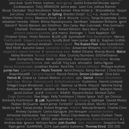
Jake Aust
Scott Peters
mytrixx
dave garcia
Gaëlle Robardet-Nicolas
wymo
Zoidrawzaton
Toby SWANSON
Jaime Jasso
Liam Cox
Joshua Bramer
Mucai 'Daduska'
Paul Henderson
Nisse Axman
Peter Križan Jr.
WidowMakes
Harper
Joe Lihou
michael Chan
Jo Gylling
Braiden Dolph
たこーん
Austin Pierce
Willem Hörter
Valery
Maxence Vinot
Lev K
Woozle
Ackley
Tanya Krzywinska
Gorto
sebastian heredia
Villem
Milina Papadopoulos
SamBean
Sebastian Williams
igorrr
Daniel P
Nicole Manson
Jan Tellethon
Ben Casey
Max Cukrowski
Elvis Germano
CharlesD
Pomakenel
Ryder
Renart-Patreon
Kazo Kazo
Chuck CG
antonio palacios puertas
jack manzi
Bertinger
k
Tom Kayakson
GP
Christian Schau
Hristo Nikolov
将太郎 山田
kyomawolf
Rico Kanthatham
Marcus
ThatDude69
Edward Greenberg
Scruffy Wolf
Irwin Jomar
曜萌 石
Stephen Griffith
Pascal Bureau
Samuel Avraham
Steve Cypert
The Rusted Pixel
Alex Söderström
MoE MoW
Autumn Grace
Leonardo Grosso
Alexander Williams
KerriTheWriter
alejandro chavez herrera
V
ramandeep kaur
Rafael Oliveira
Wendy Morris
Matze
Kelley Womble
Nicolas Ocheda
Kiba
Crunchy Numbers
El/Ellie/Eleanor
Sean Humphrey
Franco
Malik
LotionZulu
Punchersize
Neil Rowe
Nicolas
Genevieve Dumas
rich
cav528
Troy Lutz
ahrotahn
Sethu Nguna
Maciej Krzyszkowski
Jonathan Mullen
Reid Ellis
Robert Jefferson
Philippe Authier
yunlai hao
Juan Fonseca
Paulo Trecenti
Karol Droszcz
Fancy Flannel
J Chris Druce
BraanFlakes08
Cut and Ripped
Patrick Perkins
Simon Lindauer
Chris Arko
Patrick M
Didadi Le
Callum Walton
etudenc
zylo
Daniel
Artem Zhuzhlikov
Sam Gao
Womp
Francois Lord
AirSickLowLander
Guillermo
Henrik Lindqvist
Village's hope Miniatures
Spark Lab
Seamus
La Monk
Kitsun3
Sabrina Yeong
Barbara Hanusiak
Mitch Landers
Richard
Haan
Pressman505
Katelynn Parsec
Jacob Duhon
포로루
Deborah
84d93r
Ryszard Abdul
Michael Zahn
Diego Bermudez
Raw Magic
Kelly Tomlinson | Vision Space
VuD
Jaii Orozco
Kimberly Hutchinson
貴 山崎
Ayomide Awe
Sicong Ouyang
bjakbjak
Davide Medici
Padraic McQuarrie
david james
Toriten57
Ginsnile Allen
Moritz Cremer
Made by Miri
Tobias Jensby
Robert Bergman
martin
NebularStreams
Charles Chen
Anxiety Opossum
Carlos Esplugues
Jim Kneuper
sebastian botero
Almantas Vasiliauskas
Tess Cornwall
Rahul Chandwaney
Austin Durban
Travis
Yuliya
Ralph Does Stuff
EEEEE
Jelle sahmkow
Scopitones
Brad Mellesmoen
A J
Andrew Islas
Ignacio
Kalliope Marie
Josh Dunfee
Gen
viviisection
Seraphin Ernst
Ryan game
SLAWWNN_ 2214
Juan pablo Gutierrez
Thomas Elrod
ZED ZED