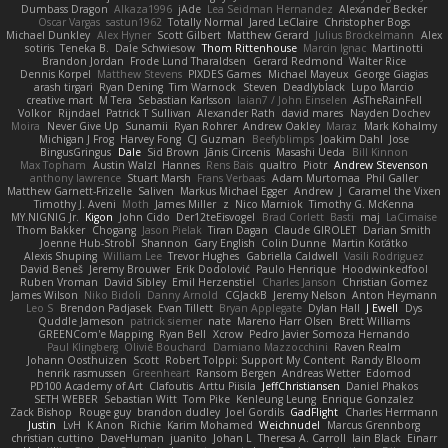
Dumbass Dragon
Alkaza1996
jAde
Lea Seidman Hernandez
Alexander Becker
Oscar Vargas
sastun1962
Totally Normal
Jared LeClaire
Christopher Bogs
Michael Dunkley
Alex Hyner
Scott Gilbert
Matthew Gerard
Julius Brockelmann
Alex
sotiris
Teneka B.
Dale Schwiesow
Thom Rittenhouse
Marcin Ignac
Martinotti
Brandon Jordan
Frode Lund Tharaldsen
Gerard Redmond
Walter Rice
Dennis Korpel
Matthew Stevens
PIXDES Games
Michael Mayeux
George Giagias
arash tirgari
Ryan Dening
Tim Warnock
Steven
Deadlyblack
Lupo Marcio
creative mart
M Tera
Sebastian Karlsson
Iaian7 / John Einselen
AsTheRainFell
Volkor
Rijndael
Patrick T Sullivan
Alexander Rath
david mares
Nayden Dochev
Moira
Never Give Up
Sunamii
Ryan Rohrer
Andrew Oakley
Maraz
Mark Kohalmy
Michigan J Frog
Harvey Fong
CJ Guzman
Beefyblimps
Joakim Dahl
Jose
BingusGringus
Dale
Sid Brown
Jānis Circenis
Masashi Ueda
Bill Kinnon
Max Topham
Austin Walzl
Hannes
Rens Bais
qualtro
Piotr
Andrew Stevenson
anthony lawrence
Stuart Marsh
Frans Verbaas
Adam Murtomaa
Phil Galler
Matthew Garnett-Frizelle
Saliven
Markus Michael Egger
Andrew
J
Caramel the Vixen
Timothy J. Aveni
Moth
James Miller
z
Nico Marniok
Timothy G. McKenna
MY.NIGNIG Jr.
Kigon
John Cido
Der12teEisvogel
Brad Corlett
Basti
maj
LaCimaise
Thom Bakker
Chogang
Jason Pielak
Tiran Dagan
Claude GIROLET
Darian Smith
Joenne Hub-Strobl
Shannon
Gary English
Colin Dunne
Martin Koťátko
Alexis Shuping
William Lee
Trevor Hughes
Gabriella Caldwell
Vasili Rodriguez
David Beneš
Jeremy Brouwer
Erik Dodolović
Paulo Henrique
Hoodwinkedfool
Ruben Vroman
David Sibley
Emil Herzenstiel
Charles Janson
Christian Gomez
James Wilson
Niko Bidoli
Danny Arnold
CGJackB
Jeremy Nelson
Anton Heymann
Leo S
Brendon Padjasek
Evan Tillett
Bryan Applegate
Dylan Hall
J Ewell
Dys
Quddle Jameson
patrick siemer
nate
Mareno Harr Olsen
Brett Williams
GREENCom'e Mapping
Ryan Bell
Xcrow
Pedro Javier Somoza Hernando
Paul Klingberg
Olivié Bouchard
Damiano Mazzocchini
Raven Realm
Johann Oosthuizen
Scott
Robert Tolppi: Support My Content
Randy Bloom
henrik rasmussen
Greenheart
Ransom Bergen
Andreas Wetter
Edomod
PD100 Academy of Art
Clafoutis
Arttu Piisila
JeffChristiansen
Daniel Phakos
SETH WEBER
Sebastian Witt
Tom Pike
Kenleung Leung
Enrique Gonzalez
Zack Bishop
Rouge guy
brandon dudley
Joel Gordils
GadFlight
Charles Herrmann
Justin
LvH
K Anon
Richie
Karim Mohamed
Weichnudel
Marcus Grennborg
christian cuttino
DaveHuman
juanito
Johan L
Theresa A. Carroll
Iain Black
Einarr