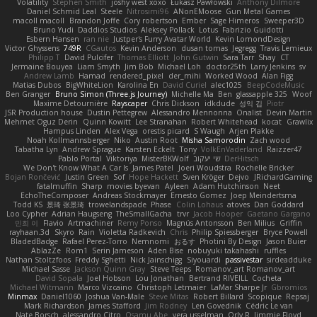
Volatility
Stephen Smith
joshy west xoxo
Łukasz Pawłowski
Anthony Dilmore
Daniel Schmid Leal
Steele
Nitrosimi96
ANonEMoose
Gun Metal Games
macoll macoll
Brandon Joffe
Cory robertson
Ember
Sage Himeros
Sweeper3D
Bruno Yudi
Daddios Studios
Aleksey Pollack
Lotus
Fabrizio Guidotti
Esbern Hansen
ran nie
Justper's Furry Avatar World
Kevin LomondDesign
Victor Ghyssens
749R
CGautos
Kevin Anderson
dusan tomas
Jegregg
Travis Lemieux
Philipp T
David Pulcifer
Thomas Elliott
John Gutwin
Sara Tarr
Shay
CT
Jermaine Bouyea
Liam Smyth
Jim Bob
Michael Loh
doctor25th
Larry Jenkins
sv
Andrew Lamb
Hamad
rendered_pixel
der_mihi
Worked Wood
Alan Figg
Matias Dubos
BigWhiteLion
Karolina En
David Curiel
alec1025
BeepCodeMusic
Ben Granger
Bruno Simon (Three.js Journey)
Michelle Ma
Ben
glassapple 325
Woof
Maxime Detournière
Rayscaper
Chris Dickson
idkdude
성익 김
Piotr
JSR Production house
Dustin Pettegrew
Alessandro Mennonna
Onalist
Devin Martin
Mehmet Oguz Derin
Quinn Kowitt
Lee Stranahan
Robert Whitehead
kocat
Grawlix
Hampus Linden
Alex Vega
orestis picard
S Waugh
Arjen Plakke
Noah Kollmannsberger
Niko
Austin Root
Misha Samorodin
Zach wood
Tabatha Lyn
Andrew Sprague
Karsten Eckelt
Tony
VolkEnVaderland
Raizzer47
Pablo Portal
Viktoriya
MisterBKWolf
שי יעקוב
DerHitsch
We Don't Know What A Car Is
James Patel
Joeri Woudstra
Rochelle Bricker
Bojan Rončević
Justin Green
Sof
Hope Hackett
Sven Kröger
Dejvo
JRichardGaming
fatalmuffin
Sharp
movies byevan
Ayleen
Adam Hutchinson
Neet
EchoTheComposer
Andreas Stockmayer
Ernesto Gomez
Joep Meindertsma
Todd KS
景琦 张景琦
trowelandspade
Phase
Colin Lohaus
atoves
Dan Goddard
Loo Cypher
Adrian Haugseng
TheSmallGacha
trvr
Jacob Hooper
Gaetano Gargano
민희 이
Flavio
Artmachiner
Remy Ponso
Magnús Antonsson
Ben Milius
Griffin
rayhaan.3d
Skyro
Rain
Violetta Radkevich
Chris
Philip Spiessberger
Bryce Powell
BladedBadge
Rafael Perez-Torro
Nemnomi
おるす
Photini By Design
Jason Buier
AblazZe
Rom1
Serin Jameson
Aden Bise
nobuyuki takahashi
ruffles
Nathan Stoltzfoos
Freddy Sghetti
Nick Jainschigg
Siyouardi
passivestar
sirdeadduke
Michael Sasse
Jackson Quinn Gray
Steve Teeps
Romanov_art Romanov_art
David Sopala
Joel Hobson
Lou Jonathan
Bertrand RIVEILL
Cocheta
Michael Witmann
Marco Vizcaino
Christoph Letmaier
LaMar Sharpe Jr
Gbromios
Minmax
Daniel1060
Joshua Van-Male
Steve Mitas
Robert Billard
Scopique
Repsaj
Mark Richardson
James Stafford
Jim Rodney
Len Govednik
Cédric Le van
Nate Borsch
alessandro Citro
Osamu Abe
vera usselman
Orly R
Jimmie Floyd