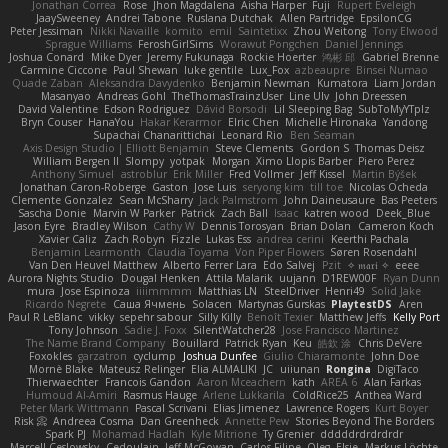
Jonathan Correa
Rose
Jhon Magdalena
Aisha Harper
Fuji
Rupert Eveleigh
JaaySweeney
Andrei Tabone
Ruslana Dutchak
Allen Partridge
EpsilonCG
Peter Jessiman
Nikki Navaille
komito
emil
Saintetixx
Zhou Weitong
Tony Elwood
Sprague Williams
FeroshGirlSims
Worawut Pongchen
Daniel Jennings
Joshua Conard
Mike Dyer
Jeremy Fukunaga
Rockie Hoerter
鸿彬 邱
Gabriel Brenne
Carmine Ciccone
Paul Shewan
luke gentile
Lux_Fox
azbeaupre
Binsei Numao
Quade Zaban
Aleksandra Davydenko
Benjamin Newman
Kumatora
Liam Jordan
Masanyao
Andreas Gohl
TheThomasTrainzUser
Line Ulv
John Dreessen
David Valentine
Edson Rodriguez
Dávid Borsodi
Lil Sleeping Bag
SubToMyYTplz
Bryn Couser
HanaYou
Hakar Kerarmor
Elric Chen
Michelle Hironaka
Yandong
Supachai Chanarittichai
Leonard Rio
Ben Seaman
Axis Design Studio | Elliott Benjamin
Steve Clements
Gordon S
Thomas Deisz
William Bergen II
Slompy
yotpak
Morgan
Ximo Llopis Barber
Piero Perez
Anthony Simuel
astroblur
Erik Miller
Fred Vollmer
Jeff Kissel
Martin Býšek
Jonathan Caron-Roberge
Gaston
Jose Luis
seryong kim
till toe
Nicolas Ocheda
Clemente Gonzalez
Sean McSharry
Jack Palmstrom
John Daineusaure
Bas Peeters
Sascha Donie
Marvin W Parker
Patrick
Zach Ball
Isaac
katren wood
Deek_Blue
Jason Eyre
Bradley Wilson
Cathy W
Dennis Torosyan
Brian Dolan
Cameron Koch
Xavier Caliz
Zach Robyn
Fizzle
Lukas Ess
andrea cerini
Keerthi Pachala
Benjamin Learmonth
Claudia Toyama
Von Piper Flowers
Søren Rosendahl
Van Den Heuvel Matthew
Alberto Ferrer Lara
Edo Salvej
Pzit
✧ 𝔪𝔞𝔯𝔦 ✧
eeee
Aurora Nights Studio
Dougal Henken
Attila Malarik
uujann
D1REW00F
Ryan Dunn
mura
Jose Espinoza
iiiimmmm
Matthias LN
SteelDriver
Henri49
Solid Jake
Ricardo Negrete
Саша Ячмень
Solacen
Martynas Gurskas
PlaytestDS
Aren
Paul R LeBlanc
vikky
sepehr sabour
Silly Killy
Benoît Texier
Matthew Jeffs
Kelly Port
Tony Johnson
Sadie J. Foxx
SilentWatcher28
Jose Francisco Martinez
The Name Brand Company
Bouillard
Patrick Ryan
Keu
皓欽 涂
Chris DeVere
Foxokles
garzatron
cyclump
Joshua Dunfee
Giulio Chiaramonte
John Doe
Mornè Blake
Mateusz Relinger
Elia ALMALIKI
JC
uiiunan
Rongina
DigiTaco
Thierwaechter
Francois Gandon
Aaron Mceachern
kath
AREA 6
Alan Farkas
Humoud Al-Amiri
Rasmus Hauge
Arlene Lukkarila
ColdRice25
Anthea Ward
Peter Mark Wittmann
Pascal Scrivani
Elias Jimenez
Lawrence Rogers
Kurt Boyer
Risk 📀
Andreea Cosma
Dan Greenheck
Annette Pew
Stories Beyond The Borders
Spark PJ
Mohamad Hadlah
Kyle Mitrione
Ty Grenier
dddddrdrdrdrdr
Marcell Ceslowsky
Cedoulain
Jeff McGowan
Carlos Filipe
Oleg
Elsie
Markus Löchte