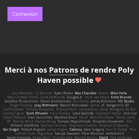
Connexion
Merci à nos
Patrons
de rendre Poly
Haven possible
Joni Mercado
S J Bennett
Ryan Wiebe
Max Chandler
Anton
Mike Verta
Max Christian Pohle
Scott DeWoody
Douglas K.
Yorik van Havre
Ernst Bronde
BetaFive Productions - Daren Dochterman
Eric Perley
James Robinson
I/O Studio
Roger Thomas
Joey Wittmann
Marcin Wiśniewski
James
JS
KangaroOz 3D
Leif Pedersen
Tomasz Muszyński
Roberd Palm
Lampantino
Javier Meseguer de Paz
Charles Tigner
Scott Wheeler
Eelco Dolstra
Lasse Kjønnås
Viduttam Katkar
chris huf
David Pekarek
Evan Seccombe
Manfred Knorr
PaulR
Malcolm Dwyer
Derek Carlin
RF
Wendy Ward
Fianna Wong
Tomasz Wyszolmirski
Riccardo Giovanetti
fr54
William Schilthuis
Herman Idzerda
Stephane Toraldo
Stephen D Swaney
Kai Gregor
Robert Angone
James Rogers
Calinou
Alan Gregory
Paul O' Grady
Phyl
Luthien Dulk
Miguelaxa
Takuya Sawatari
Peter Moonen
ambientCG
xavier moscoso
Vedat Afuzi
Thomas Lisle
Warren Moore
David
Zaq Schlanger