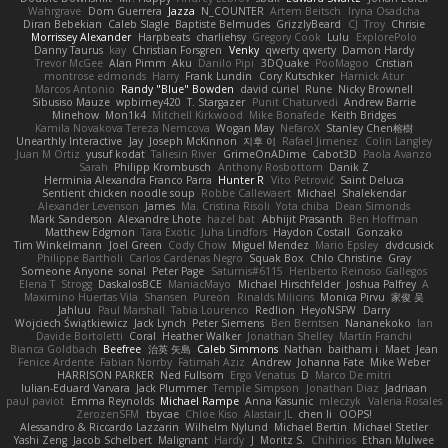
Wahrgrave
Dom Guerrera
Jazza
N_COUNTER
Artem Beitsch
Iryna Osadcha
Diran Bebekian
Caleb Slagle
Baptiste Belmudes
GrizzlyBeard
CJ
Troy
Chrisie
Morrissey Alexander
Harpbeats
charliehsy
Gregory Cook
Lulu
ExplorePolo
Danny Taurus
kay
Christian Forsgren
Venky
qwerty qwerty
Damon Hardy
Trevor McGee
Alan Pimm
Aku
Danilo Pipi
3DQuake
PooMagoo
Cristian
montrose edmonds
Harry
Frank Lundin
Cory Kutschker
Harnick Atur
Marcos Antonio
Randy "Blue" Bowden
david curiel
Rune
Nicky Brownell
Sibusiso Mauze
wpbirney420
T. Stargazer
Punit Chaturvedi
Andrew Barrie
Minehow
Mon1k4
Mitchell Kirkwood
Mike Bonafede
Keith Bridges
Kamila Novakova Tereza Nemcova
Wogan May
NefaroX
Stanley Chen榕樹
Unearthly Interactive
Jay
Joseph McKinnon
지후 이
Rafael Jimenez
Colin Langley
Juan M Ortiz
yusuf kodat
Taliesin River
GrimeOnADime
Cabot3D
Paola Avanzo
Sarah
Philipp Krombusch
Anthony Rosbottom
Danik Z
Herminia Alexandra Franco Parra
Hunter R
Vito Petrović
Saint Deluca
Sentient chicken noodle soup
Robbe Callewaert
Michael
Shalekendar
Alexander Levenson
James
Ma. Cristina Risoli
Yota chiba
Dean Simonds
Mark Sanderson
Alexandre Lhote
hazel bat
Abhijit Prasanth
Ben Hoffman
Matthew Edgmon
Tara Exotic
Juha Lindfors
Haydon Costall
Gonzako
Tim Winkelmann
Joel Green
Cody Chow
Miguel Mendez
Mario Epsley
dvdcusick
Philippe Bartholi
Carlos Cardenas Negro
Squak Box
Chlo Christine
Gray
Someone Anyone
sonal
Peter Page
Saturnis#6115
Heriberto Reinoso Gallegos
Elena T
Strogg
DaskalosBCE
ManiacMayo
Michael Hirschfelder
Joshua Palfrey
A
Maximino Huertas Vila
Shansen
Pureon
Rinalds Miļicins
Monica Pirvu
家俊 吴
Jahluu
Paul Marshall
Tabia Lourenco
Redlion
HeyoNSFW
Darry
Wojciech Świątkiewicz
Jack Lynch
Peter Siemens
Ben Berntsen
Nananekoko
Ian
Davide Bortoletti
Coral
Heather Walker
Jonathan Shelley
Martín Franchi
Bianca Goldbach
Beefree
治英 矢島
Caleb Simmons
Nathan
baitham i
Maet
Jean
Fenice Ardente
Fabian Norrby
Fatimah Aziz
Andrew
Johanna Fate
Mike Weber
HARRISON PARKER
Ned Fullsom
Ergo Venatus
D
Marco De mitri
Iulian-Eduard Varvara
Jack Plummer
Temple Simpson
Jonathan Diaz
Jadriaan
paul paviot
Emma Reynolds
Michael Rampe
Anna Kasunic
mleczyk
Valeria Rosales
ZerozenSFM
tbycae
Chloe Kiso
Alastair JL
chen li
OOPS!
Alessandro & Riccardo Lazzarin
Wilhelm Nylund
Michael Bertin
Michael Stetler
Yashi Zeng
Jacob Schelbert
Malignant
Hardy
J
Moritz S.
Chihirios
Ethan Mulwee