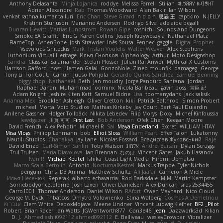
Anthony Delasanta
Minja Lojanica
roddye
Melissa Farrell
Stilian
ꌃ꒒ꀎꋪꋪꌩ ꀘꈤꀤꁅꃅ꓄
Adrien Alexandre
Rab
Thomas Woodward
Alan Bakir
Ian Wilson
venkat rathna kumar talluri
Eric Chan
Steve Girard
n d o n
思涵 王
captkiro
N-JELLY
Kristinn Sturluson
Marianne Andersen
Rodrigo Silva
adelaide begalli
Duncan Hewitt
Mattias Lundstrom
Rowan Gipe
coshichi
Sounds And Dungeons
Smoke EA Graffiti
Eric G
Karen Collins
Joseph Krzywoszyja
Nathanaël Platz
FlameTop
AshenBone
Josh Strawder
Inês Sousa
Fennec
gaggle
Digital Prophet
Vsevolods Gniteckis
Mark
Tristan Voulelis
Walter Weaver
Alex Stephens
Luthonium Virtual Heritage
Илья Снопков
Alphaology
Arthur
Moto Designshop
Sandra
Classical Salamander
Stefan Plösser
Julian Rai Anwor
Mythical X Customs
Harrison Gafford
nost
Hemen Galal
GonzoNole
Zineb mounfik
damageg
George
Tony Li
For Got U
Canun
Juuso Pohjola
Gerardo Quiros Sanchez
Samuel Benning
piggy chop
Nathanaël
Beth
jan moudry
Jorge Panduro Santana
Jordan
Raphael Dahan
Muhammad
oominx
Nicola Baribeau
gavin poss
宣臣 紀
Adam Knight
Jeshire Kiten Katt
Samuel Bidne
Lisa
toomanydans
Jack saksik
Arianna Mex
Brooklen Ashleigh
Oliver Cretton
kiki
Patrick Balthrop
Simon Probert
micheal
Mortal Void Studios
Mathias Kirkeby
Jay Court
Bart Paul Dujardin
Anilene Gassner
Holger Tollbäck
Nikita Lebedev
Filip Morys
Doxy
Michel Kinfoussia
lewdgazer
川頁 可可
First Last
Bob Anderson
Ofek Chen
Keegan Moore
David French
Alex Pehotin
Michael R
Sai
Maya Enderland
Sxcret
WILLIAM HTAY
Misa Vlogs
Philipp Lehmann
bob
Elliot Sloss
William Peart
Effex Talon
Lukatonny
NautiluStudios
Chanakya
Jay Lane
Nicolas Fossard
Владислав Жуковський
Raje
Daviid Enzo
Carl-Simon Sahlin
Toby Watson
אלמוג
Andrei Barsan
Dylan Scruggs
Trul Trulsen
Maria Diavolova
Ian Brennan
なのは
Vincent Gates
Jakub Hasanov
Ivan R
Michael Keutel
Ishika
Coast Light Media
Hiromi Uematsu
Marco Scala Bertolin
Antonio
NocturnalKestrel
Markus Trappe
Tyler Nichols
penguin
Chris
D3 Anima
Matthew Schultz
Ali Jaafar
Cameron A Miele
Илья Несенюк
Reperak
alberto echavarria
Rod Barksdale
M M
Martin Kempster
Somebodyoncetoldme
Josh Laxen
Oliver Danielsen
Alex Duncan
silas 2534455
Carro1001
Thomas Anderson
Daniel Wilson
RAfort
Owen Maynard
Nico Cloud
George M. Dyck
Thbatcos
Dmytro Volovnenko
Stina Walberg
Cosmas A Demetriou
ענבר פז
Clem White
DeboxMojave
Meene Lindner
Vincent Ludwig Kiefner
BF2 _Pilot
Robert
Brian Racer
Ian Watts
JGWentworth877
Gan3e46
Jean
Dazzworks3d
Kilian
D. J.
Ahmed.ashii092112 ahmed092112
E. Belliveau
wesleyCrowbar
Vibralizer