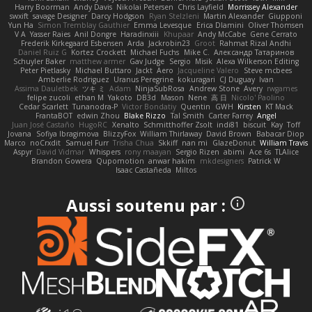
Harry Boorman
Andy Davis
Nikolai Petersen
Chris Layfield
Morrissey Alexander
swxift
savage Designer
Darcy Hodgson
Ryan Stelzleni
Martin Alexander
Giupponi
Yun Ha
Simon Tremblay Gauthier
Emma Levesque
Erica Dlamini
Oliver Thomsen
V A
Yasser Raies
Anil Dongre
Haradinxiii
Khupaar
Andy McCabe
Gene Cerrato
Frederik Kirkegaard Esbensen
Arda
Jackrobin23
Groot
Rahmat Rizal Andhi
Daniel Ruiz G
Kortez Crockett
Michael Fuchs
Mike C.
Александр Татаринов
Schuyler Baker
matthew armer
Gav Judge
Sergio
Misik
Alexa Wilkerson Editing
Peter Pietlasky
Michael Buttaro
Jackt
Aero
Jacqueline Valero
Steve mcbees
Amberlie Rodriguez
Uranus Peregrine
kokuragari
CJ Duguay
Ivan
Assima Dauletbek
ツキ ミ
Adam
NinjaSubRosa
Andrew Stone
Avery
rwgames
felipe zucoli
ethan M
Yakoto
DB3d
Mason
Nene
高 日
Nicolo' Paolino
Cedar Scarlett
Tunanodra-P
Victor Bondatiy
Quentin
GWH
Kirsten
KT Mack
FrantaBOT
edwin Zhou
Blake Rizzo
Tal Smith
Carter Farrey
Angel
Juan José Castaño
HugoRC
Xenalto
Schmitthoffer Zsolt
indi81
biscuit
Kay
Toff
Jovana
Sofiya Ibragimova
BlizzyFox
William Thirlaway
David Brown
Babacar Diop
Marco
noCrxdit
Samuel Furr
Trisha Chua
Skkiff
nan mi
GlazeDonut
William Travis
Aspyr
David Vidmar
Whispers
rony maayan
Sergio Rizen
abimi
Ace 6s
TLAlice
Brandon Gowera
Qupomotion
anwar hakim
mkdesigners
Patrick W
Isaac Castañeda
Miltos
Aussi soutenu par :