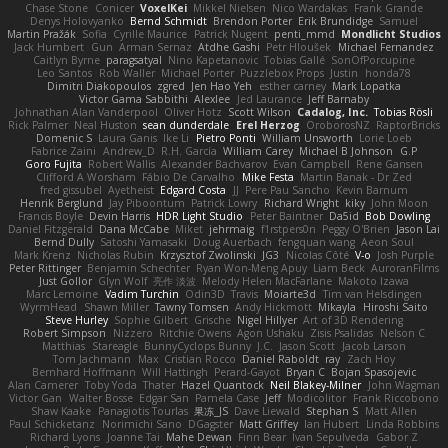
Chase Stone
Conicer
VoxelKei
Mikkel Nielsen
Nico Wardakas
Frank Grande
Denys Holovyanko
Bernd Schmidt
Brendon Porter
Erik Brundidge
Samuel
Martin Pražák
Sofia
Cyrille Maurice
Patrick Nugent
penti_mmd
Mondlicht Studios
Jack Humbert
Gun
Arman Sernaz
Atdhe Gashi
Petr Hloušek
Michael Fernandez
Caitlyn Byrne
paragsatyal
Nino Kapetanovic
Tobias Gallé
SonOfPorcupine
Leo Santos
Rob Waller
Michael Porter
Puzzlebox Props
Justin
honda78
Dimitri Diakopoulos
zgred
Jen Hao Yeh
esther carney
Mark Lopatka
Victor Gama Sabbithi
Alexlee
Jed Laurance
Jeff Barnaby
Johnathan Alan Vanderpool
Oliver Hotz
Scott Wilson
Cadalog, Inc.
Tobias Rösli
Rick Palmer
Neal Huston
sean dunderdale
Erel Herzog
OroborosNZ
RaptorBricks
Domenic S
Laura Ganis
Ike Li
Pietro Ponti
William Unsworth
Lorie Loeb
Fabrice Zaini
Andrew_D
R.H. García
William Carey
Michael B Johnson
G.P
Goro Fujita
Robert Wallis
Alexander Bachvarov
Evan Campbell
Rene Gansen
Clifford A Worsham
Fábio De Carvalho
Mike Festa
Martin Banak - Dr Zed
fred gissubel
Ayetheist
Edgard Costa
JJ
Pere Pau Sancho
Kevin Barnum
Henrik Berglund
Jay Piboontum
Patrick Lowry
Richard Wright
kiky
John Moon
Francis Boyle
Devin Harris
HDR Light Studio
Peter Baintner
Da5id
Bob Dowling
Daniel Fitzgerald
Dana McCabe
Miket
jehrmaig
f1rstpers0n
Peggy O'Brien
Jason Lai
Bernd Dully
Satoshi Yamasaki
Doug Auerbach
fengquan wang
Aeon Soul
Mark Krenz
Nicholas Rubin
Krzysztof Zwolinski
JG3
Nicolas Côté
V-o
Josh Purple
Peter Rittinger
Benjamin Schechter
Ryan Won-Meng Apuy
Liam Beck
AuroranFilms
Just Gollor
Glyn Wolf
亮作 淡波
Melody Helen MacFarlane
Makoto Izawa
Marc Lemoine
Vadim Turchin
Odin3D
Travis
Moiarte3d
Tim van Helsdingen
WyrmHead
Shawn Miller
Tawny Tomsen
Andy Hickmott
Mikayla
Hiroshi Saito
Steve Hurley
Sophie Gilbert
Grische
Nigel Hillyer
Art of 3D Rendering
Robert Simpson
Nizzero
Ritchie Owens
Agon Ushaku
Zisis Psalidas
Nelson C
Matthias
Stareagle
BunnyCyclops Bunny
J.C.
Jason Scott
Jacob Larson
Tom Jachmann
Max
Cristian Rocco
Daniel Raboldt
ray
Zach Hoy
Bernhard Hoffmann
Will Hattingh
Perard-Gayot
Bryan C
Bojan Spasojevic
Alan Camerer
Toby Yoda
Thater
Hazel Quantock
Neil Blakey-Milner
John Wagman
Victor Gan
Walter Bosse
Edgar San
Pamela Case
Jeff
Modicolitor
Frank Riccobono
Shaw Kaake
Panagiotis Tourlas
果冻_JS
Dave Liewald
Stephan S
Matt Allen
Paul Schicketanz
Norimichi Sano
DGagster
Matt Griffey
Ian Hubert
Linda Robbins
Richard Lyons
Joanne Tai
Mahe Dewan
Finn Bear
Ivan Sepulveda
Gabor Z