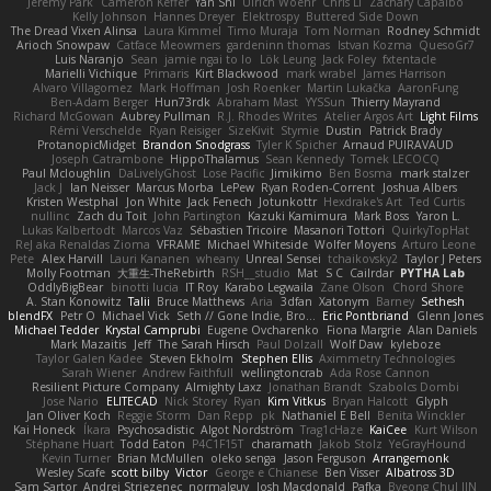
Jeremy Park
Cameron Keffer
Yan Shi
Ulrich Woehr
Chris Li
Zachary Capalbo
Kelly Johnson
Hannes Dreyer
Elektrospy
Buttered Side Down
The Dread Vixen Alinsa
Laura Kimmel
Timo Muraja
Tom Norman
Rodney Schmidt
Arioch Snowpaw
Catface Meowmers
gardeninn thomas
Istvan Kozma
QuesoGr7
Luis Naranjo
Sean
jamie ngai to lo
Lök Leung
Jack Foley
fxtentacle
Marielli Vichique
Primaris
Kirt Blackwood
mark wrabel
James Harrison
Alvaro Villagomez
Mark Hoffman
Josh Roenker
Martin Lukačka
AaronFung
Ben-Adam Berger
Hun73rdk
Abraham Mast
YYSSun
Thierry Mayrand
Richard McGowan
Aubrey Pullman
R.J. Rhodes Writes
Atelier Argos Art
Light Films
Rémi Verschelde
Ryan Reisiger
SizeKivit
Stymie
Dustin
Patrick Brady
ProtanopicMidget
Brandon Snodgrass
Tyler K Spicher
Arnaud PUIRAVAUD
Joseph Catrambone
HippoThalamus
Sean Kennedy
Tomek LECOCQ
Paul Mcloughlin
DaLivelyGhost
Lose Pacific
Jimikimo
Ben Bosma
mark stalzer
Jack J
Ian Neisser
Marcus Morba
LePew
Ryan Roden-Corrent
Joshua Albers
Kristen Westphal
Jon White
Jack Fenech
Jotunkottr
Hexdrake's Art
Ted Curtis
nullinc
Zach du Toit
John Partington
Kazuki Kamimura
Mark Boss
Yaron L.
Lukas Kalbertodt
Marcos Vaz
Sébastien Tricoire
Masanori Tottori
QuirkyTopHat
ReJ aka Renaldas Zioma
VFRAME
Michael Whiteside
Wolfer Moyens
Arturo Leone
Pete
Alex Harvill
Lauri Kananen
wheany
Unreal Sensei
tchaikovsky2
Taylor J Peters
Molly Footman
大重生-TheRebirth
RSH__studio
Mat
S C
Cailrdar
PYTHA Lab
OddlyBigBear
binotti lucia
IT Roy
Karabo Legwaila
Zane Olson
Chord Shore
A. Stan Konowitz
Talii
Bruce Matthews
Aria
3dfan
Xatonym
Barney
Sethesh
blendFX
Petr O
Michael Vick
Seth // Gone Indie, Bro...
Eric Pontbriand
Glenn Jones
Michael Tedder
Krystal Camprubi
Eugene Ovcharenko
Fiona Margrie
Alan Daniels
Mark Mazaitis
Jeff
The Sarah Hirsch
Paul Dolzall
Wolf Daw
kyleboze
Taylor Galen Kadee
Steven Ekholm
Stephen Ellis
Aximmetry Technologies
Sarah Wiener
Andrew Faithfull
wellingtoncrab
Ada Rose Cannon
Resilient Picture Company
Almighty Laxz
Jonathan Brandt
Szabolcs Dombi
Jose Nario
ELITECAD
Nick Storey
Ryan
Kim Vitkus
Bryan Halcott
Glyph
Jan Oliver Koch
Reggie Storm
Dan Repp
pk
Nathaniel E Bell
Benita Winckler
Kai Honeck
Íkara
Psychosadistic
Algot Nordström
Trag1cHaze
KaiCee
Kurt Wilson
Stéphane Huart
Todd Eaton
P4C1F15T
charamath
Jakob Stolz
YeGrayHound
Kevin Turner
Brian McMullen
oleko senga
Jason Ferguson
Arrangemonk
Wesley Scafe
scott bilby
Victor
George e Chianese
Ben Visser
Albatross 3D
Sam Sartor
Andrej Striezenec
normalguy
Josh Macdonald
Pafka
Byeong Chul JIN