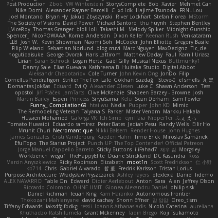
Post Production
Zbob
VW Winterstein
StorysComplete
Bob
Xavier
Mehmet Can
Nika Domi
Alexander Rayner-Barcelli
C
xd Idk
Hajime Tsunoda
FRNL Lou
Joel Montano
Bryan Hy
Jakub Zbyszynski
River Lockhart
Stefan Florea
MStorm
The Society of Visions
David Power
Michael Santoro
thu huynh
Stephen Bentley
I_ViceRoy
Thomas Granger
bloli loli
Takashi M.
Melody Spiker
Midnight Gunship
Spencer_
NicoPOWAAA
Kornel Anderson
Dixon Keller
Keenan Rush
Venkataram
LLB
Josh W.
Kevin Showman
Naomi Soh
McCoder
John Elliotte
Gregory Basile
Filip Wieland
Sebastian Norlund
blog cruvi
Marc Nguyen
MaxDezignz
Tic_cle
nogutidaisuke
George Dvorak
Haris Lattirom
Matthew Daday
Paul
Kamil Uriasz
Lirian
Sarah Schrock
Logan Hertz
Gaël Gilly
Musical Nexus
Buttmunky1
Danny Sale
Elias Guevara
Kathreena B
Huitaka Studio
Digital Abbot
Aleksandr Chebotariov
Cole Turner
John Kevin Ong
JonDo
Filip
Cornellus Pendrahgon
Striker The Fox
Lale
Gökhan Sazdağı
Steve-0
el smells
丸 黒
Domantas Jokšas
Eduard
EvilQ
Alexander Olesen
Luke C
Shawn Anderson
Tess
opostol
Jiří Ptáček
JamTarts
Clive McKenzie
Shabeen Barzey - Browne
Josh
Martin Bailey
Espen
Princess
SiryuSama
Kelu
Sean Derham
Sam Fowler
Funny_ Compilation69
htai wu
Nadia
Pupper
John KD
Mimic
The Remodeling Veteran
Talyana S
Parker
Mister Venom
Markku Hakala
Hussien Mohamed
Gaforga VK
Ich Simp
cyril faia
Nipper1er
ふぇ えっ
Tomato Huwaidi
Eduardo ramirez
Peter Bates
Jediah Pesu
Randy Wells
Eilir Ho
Mrunit Churi
Necromantique
Nikki Balsem
Render House
John Hughes
James Gonzales
Cristi Vanderburg
Kaeden Hahn
Timo Erick
Miroslav Šamánek
EfulTopo
The Starius Project
Punch UP: The Top Contender! Official Patreon
Jorge Manuel Cappello Barreto
Sticky Buttons
iiiFahad7
재우 김
Morgsley
Workbench
wegu1
TheHappyElite
Duane Strickland
DC Kasundra
Ross
Marcin Anyszkiewicz
Ricky Robinson
Elizabeth
moot1n
Scott Fredrickson
仁 小野
kb714
Chris
Gabriel Alvarado
哲 董
Fredrik Karlsson
Tristan Lorius
Purpose Architecture
Władysław Pryszczarek
Ashley Fayers
plexlexia
Daniel Tidemo
ALEX NAVARRO
Table On
Edward
Didier Aerlebout
Anton
Sara
Alan
Jeffrey Olson
Riccardo Colombo
OHNE LIMIT
Gionea Alexandru Daniel
philip sisk
Daniel Richman
Ieuan King
Karri Haranko
Autonomous Frontier
Thokozani Mahlanyane
david cachay
Shonn Effner
얍 얍얍
Oreo_tism
Tiffany Edwards
iaksdfg fodkg
ressii
Ioannis Athanasiadis
Nicolò Caterina
aureliana
Khuthadzo Ratshilumela
Grant Mckenney
Tadin Brego
Koji Tsukamoto