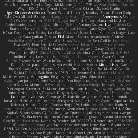
Rasool Abrahams
The Entire Universe
Dhruv Singh
Tom Byrom
Łukasz Majorczyk
Niko Tuononen
Pranshu Goyal
Mr Malone
OnPui
王庚
극단수작
Cédrick
Maxime
Wayne120
Omair Omari
L
Yuma Taesu
Kristian
Skyzee's Studio
Igor Sirotov Architects
Teunis Woord
Tinkering Monkey
Stefan
Devan Stolp
Rylai Crestfall
Josh Bishop
xuchang jiang
Hlynur G Asgeirsson
Anonymous Axolotl
Art Ov Nekromorph
正 明
Felix gogo
Joe Ford
Simon
Mana and Mayhem
Abdelkouddouss
ChengXi Yu
Michael Wilson
Amaury Faucon
Njan
Adenta Dar
Brandon Belisle
Karl-Heinz Köster
Ghoulishlycool
Jarle Styve
DHFG
name
Håkan Fors
nathan
Spidey
Jack Rao
Cristian Vigliano
Noah Kollmannsberger
Lutz
Jude Matanguihan
Tezuka
ETM
Marcin Biernat
miaukenzie
Andrew
Horald Bartoldt
ttitim Tang
sahin
Ulises Maldonado
Ben Carlisle
Jake Messer
Exacute3D
Piotr Sztucki-Szewców
주호 정
Ethan Cohen
Metix
Winter
Igor Rodriguez
朋弥 林
Hank Logsdon
Elias
Javier Garay
Greg Miller
Wonder Lizard588
Gliese 570
Wiola Miszczak
Irina
Олег Гладков
凌太 上村
hullin thierry
Jackson L.
Harri Myllynen
Bojan Kostovic
Owen Connor
Gabriel Chvyrev
Wixer
Wasu Ju'Nior
mrthethatone
SketchedAnimationStudios
Daniel Larios-parra
Pablo
selvinsworld
Payton Heniser
Michael Hays
Vae
Bryan Kirkwood
Worthington
Creating Simpires
Sigma Eta
Matthias Carrick
Sagida T
Eddy
Raik Remus
APS Studio
Yvonne Ott
Menyhárt Marcell
Matthew Lowery
MrIncognito
Ed garas
Realmwrights
MikusMasquerade
jorge R
Ns
Khaidu
ryan jordan
Gabriel Malmgren
Dan Bojorquez Angulo
Williem McWhorter
Liam Tanaka
Mahmoud Khetabi
יניב חלה
Sladana Vukoja
Tom Weijnjes
jen
Danarogon
Streemer
Eli Mason
James Simpson
Hollow_Jenza
eje
지환 이
log
luke harrison
C
Ray Delapaz
Dmytro
Noah Couallier
Character34
indiiglo
Javlonbek rajabbayev
Crewman 47
Isabelle Lamarque
Michael Shimniok
Jonathan Harris
Andrea Lorenzo Mereghetti
Nils Ringlstetter
Osbiel Roque Arocha
Rebecca
Humza R Iqbal CombatNinja1269
laddc
sellig64
Javier
Radix N
Ariel Ilmari Kajava
Brandon DeLauney
Geoff Allen
Kamran Kadirov
MELUIP Store
Alpha3
Spotty Spotty YQ
TrixMix
Julian Quintero
julian reyes
Nareon
claytpn
Alquiler PS5
Era Rerza
bjgrimoari
Caleb Mcmullen
giovanni varani
Mackenzie
KuroShi
michael sierra
Nameless Renders
MMDCRAZED
DivineXavier
DEATHSTEED
Cli4D
vamsidhar reddy
Jack Taylor
Olov Melander
James Barrie
Bryant Price
DEEPNOX
Pen
Michael Koschmieder
pato dlgv
Wrinkly Blink
Ruben
Jesper Elling
Onooka
Kseniya
Boo Bugless
Mesaland
Winter Night
Mert İyiiz
forrobloxdev
J. Brendan Elmore
Octavia's Mesh Grove
MinhazMurks
Fxntxnile
Eric Moyer