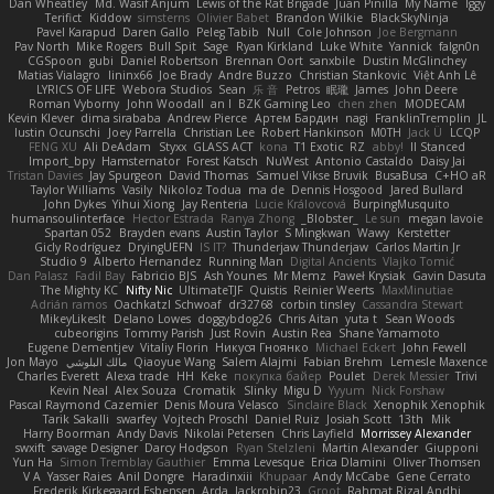
Dan Wheatley
Md. Wasif Anjum
Lewis of the Rat Brigade
Juan Pinilla
My Name
Iggy
Terifict
Kiddow
simsterns
Olivier Babet
Brandon Wilkie
BlackSkyNinja
Pavel Karapud
Daren Gallo
Peleg Tabib
Null
Cole Johnson
Joe Bergmann
Pav North
Mike Rogers
Bull Spit
Sage
Ryan Kirkland
Luke White
Yannick
falgn0n
CGSpoon
gubi
Daniel Robertson
Brennan Oort
sanxbile
Dustin McGlinchey
Matias Vialagro
lininx66
Joe Brady
Andre Buzzo
Christian Stankovic
Việt Anh Lê
LYRICS OF LIFE
Webora Studios
Sean
乐 音
Petros
眠瓏
James
John Deere
Roman Vyborny
John Woodall
an l
BZK Gaming Leo
chen zhen
MODECAM
Kevin Klever
dima sirababa
Andrew Pierce
Артем Бардин
nagi
FranklinTremplin
JL
Iustin Ocunschi
Joey Parrella
Christian Lee
Robert Hankinson
M0TH
Jack Ü
LCQP
FENG XU
Ali DeAdam
Styxx
GLASS ACT
kona
T1 Exotic
RZ
abby!
ll Stanced
Import_bpy
Hamsternator
Forest Katsch
NuWest
Antonio Castaldo
Daisy Jai
Tristan Davies
Jay Spurgeon
David Thomas
Samuel Vikse Bruvik
BusaBusa
C+HO aR
Taylor Williams
Vasily
Nikoloz Todua
ma de
Dennis Hosgood
Jared Bullard
John Dykes
Yihui Xiong
Jay Renteria
Lucie Královcová
BurpingMusquito
humansoulinterface
Hector Estrada
Ranya Zhong
_Blobster_
Le sun
megan lavoie
Spartan 052
Brayden evans
Austin Taylor
S Mingkwan
Wawy
Kerstetter
Gicly Rodríguez
DryingUEFN
IS IT?
Thunderjaw Thunderjaw
Carlos Martin Jr
Studio 9
Alberto Hernandez
Running Man
Digital Ancients
Vlajko Tomić
Dan Palasz
Fadil Bay
Fabricio BJS
Ash Younes
Mr Memz
Paweł Krysiak
Gavin Dasuta
The Mighty KC
Nifty Nic
UltimateTJF
Quistis
Reinier Weerts
MaxMinutiae
Adrián ramos
Oachkatzl Schwoaf
dr32768
corbin tinsley
Cassandra Stewart
MikeyLikesIt
Delano Lowes
doggybdog26
Chris Aitan
yuta t
Sean Woods
cubeorigins
Tommy Parish
Just Rovin
Austin Rea
Shane Yamamoto
Eugene Dementjev
Vitaliy Florin
Никуся Гноянко
Michael Eckert
John Fewell
Jon Mayo
مالك البلوشي
Qiaoyue Wang
Salem Alajmi
Fabian Brehm
Lemesle Maxence
Charles Everett
Alexa trade
HH
Keke
покупка байер
Poulet
Derek Messier
Trivi
Kevin Neal
Alex Souza
Cromatik
Slinky
Migu D
Yyyum
Nick Forshaw
Pascal Raymond Cazemier
Denis Moura Velasco
Sinclaire Black
Xenophik Xenophik
Tarik Sakalli
swarfey
Vojtech Proschl
Daniel Ruiz
Josiah Scott
13th
Mik
Harry Boorman
Andy Davis
Nikolai Petersen
Chris Layfield
Morrissey Alexander
swxift
savage Designer
Darcy Hodgson
Ryan Stelzleni
Martin Alexander
Giupponi
Yun Ha
Simon Tremblay Gauthier
Emma Levesque
Erica Dlamini
Oliver Thomsen
V A
Yasser Raies
Anil Dongre
Haradinxiii
Khupaar
Andy McCabe
Gene Cerrato
Frederik Kirkegaard Esbensen
Arda
Jackrobin23
Groot
Rahmat Rizal Andhi