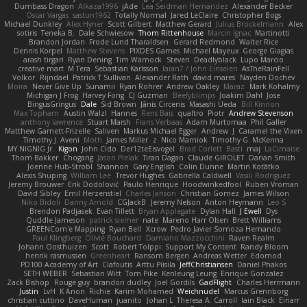
Dumbass Dragon
Alkaza1996
jAde
Lea Seidman Hernandez
Alexander Becker
Oscar Vargas
sastun1962
Totally Normal
Jared LeClaire
Christopher Bogs
Michael Dunkley
Alex Hyner
Scott Gilbert
Matthew Gerard
Julius Brockelmann
Alex
sotiris
Teneka B.
Dale Schwiesow
Thom Rittenhouse
Marcin Ignac
Martinotti
Brandon Jordan
Frode Lund Tharaldsen
Gerard Redmond
Walter Rice
Dennis Korpel
Matthew Stevens
PIXDES Games
Michael Mayeux
George Giagias
arash tirgari
Ryan Dening
Tim Warnock
Steven
Deadlyblack
Lupo Marcio
creative mart
M Tera
Sebastian Karlsson
Iaian7 / John Einselen
AsTheRainFell
Volkor
Rijndael
Patrick T Sullivan
Alexander Rath
david mares
Nayden Dochev
Moira
Never Give Up
Sunamii
Ryan Rohrer
Andrew Oakley
Maraz
Mark Kohalmy
Michigan J Frog
Harvey Fong
CJ Guzman
Beefyblimps
Joakim Dahl
Jose
BingusGringus
Dale
Sid Brown
Jānis Circenis
Masashi Ueda
Bill Kinnon
Max Topham
Austin Walzl
Hannes
Rens Bais
qualtro
Piotr
Andrew Stevenson
anthony lawrence
Stuart Marsh
Frans Verbaas
Adam Murtomaa
Phil Galler
Matthew Garnett-Frizelle
Saliven
Markus Michael Egger
Andrew
J
Caramel the Vixen
Timothy J. Aveni
Moth
James Miller
z
Nico Marniok
Timothy G. McKenna
MY.NIGNIG Jr.
Kigon
John Cido
Der12teEisvogel
Brad Corlett
Basti
maj
LaCimaise
Thom Bakker
Chogang
Jason Pielak
Tiran Dagan
Claude GIROLET
Darian Smith
Joenne Hub-Strobl
Shannon
Gary English
Colin Dunne
Martin Koťátko
Alexis Shuping
William Lee
Trevor Hughes
Gabriella Caldwell
Vasili Rodriguez
Jeremy Brouwer
Erik Dodolović
Paulo Henrique
Hoodwinkedfool
Ruben Vroman
David Sibley
Emil Herzenstiel
Charles Janson
Christian Gomez
James Wilson
Niko Bidoli
Danny Arnold
CGJackB
Jeremy Nelson
Anton Heymann
Leo S
Brendon Padjasek
Evan Tillett
Bryan Applegate
Dylan Hall
J Ewell
Dys
Quddle Jameson
patrick siemer
nate
Mareno Harr Olsen
Brett Williams
GREENCom'e Mapping
Ryan Bell
Xcrow
Pedro Javier Somoza Hernando
Paul Klingberg
Olivié Bouchard
Damiano Mazzocchini
Raven Realm
Johann Oosthuizen
Scott
Robert Tolppi: Support My Content
Randy Bloom
henrik rasmussen
Greenheart
Ransom Bergen
Andreas Wetter
Edomod
PD100 Academy of Art
Clafoutis
Arttu Piisila
JeffChristiansen
Daniel Phakos
SETH WEBER
Sebastian Witt
Tom Pike
Kenleung Leung
Enrique Gonzalez
Zack Bishop
Rouge guy
brandon dudley
Joel Gordils
GadFlight
Charles Herrmann
Justin
LvH
K Anon
Richie
Karim Mohamed
Weichnudel
Marcus Grennborg
christian cuttino
DaveHuman
juanito
Johan L
Theresa A. Carroll
Iain Black
Einarr