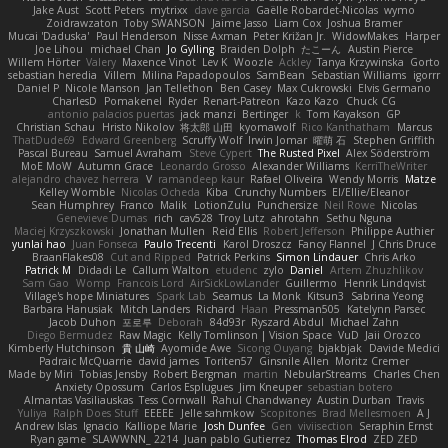
Jake Aust
Scott Peters
mytrixx
dave garcia
Gaëlle Robardet-Nicolas
wymo
Zoidrawzaton
Toby SWANSON
Jaime Jasso
Liam Cox
Joshua Bramer
Mucai 'Daduska'
Paul Henderson
Nisse Axman
Peter Križan Jr.
WidowMakes
Harper
Joe Lihou
michael Chan
Jo Gylling
Braiden Dolph
たこーん
Austin Pierce
Willem Hörter
Valery
Maxence Vinot
Lev K
Woozle
Ackley
Tanya Krzywinska
Gorto
sebastian heredia
Villem
Milina Papadopoulos
SamBean
Sebastian Williams
igorrr
Daniel P
Nicole Manson
Jan Tellethon
Ben Casey
Max Cukrowski
Elvis Germano
CharlesD
Pomakenel
Ryder
Renart-Patreon
Kazo Kazo
Chuck CG
antonio palacios puertas
jack manzi
Bertinger
k
Tom Kayakson
GP
Christian Schau
Hristo Nikolov
将太郎 山田
kyomawolf
Rico Kanthatham
Marcus
ThatDude69
Edward Greenberg
Scruffy Wolf
Irwin Jomar
曜萌 石
Stephen Griffith
Pascal Bureau
Samuel Avraham
Steve Cypert
The Rusted Pixel
Alex Söderström
MoE MoW
Autumn Grace
Leonardo Grosso
Alexander Williams
KerriTheWriter
alejandro chavez herrera
V
ramandeep kaur
Rafael Oliveira
Wendy Morris
Matze
Kelley Womble
Nicolas Ocheda
Kiba
Crunchy Numbers
El/Ellie/Eleanor
Sean Humphrey
Franco
Malik
LotionZulu
Punchersize
Neil Rowe
Nicolas
Genevieve Dumas
rich
cav528
Troy Lutz
ahrotahn
Sethu Nguna
Maciej Krzyszkowski
Jonathan Mullen
Reid Ellis
Robert Jefferson
Philippe Authier
yunlai hao
Juan Fonseca
Paulo Trecenti
Karol Droszcz
Fancy Flannel
J Chris Druce
BraanFlakes08
Cut and Ripped
Patrick Perkins
Simon Lindauer
Chris Arko
Patrick M
Didadi Le
Callum Walton
etudenc
zylo
Daniel
Artem Zhuzhlikov
Sam Gao
Womp
Francois Lord
AirSickLowLander
Guillermo
Henrik Lindqvist
Village's hope Miniatures
Spark Lab
Seamus
La Monk
Kitsun3
Sabrina Yeong
Barbara Hanusiak
Mitch Landers
Richard
Haan
Pressman505
Katelynn Parsec
Jacob Duhon
포로루
Deborah
84d93r
Ryszard Abdul
Michael Zahn
Diego Bermudez
Raw Magic
Kelly Tomlinson | Vision Space
VuD
Jaii Orozco
Kimberly Hutchinson
貴 山崎
Ayomide Awe
Sicong Ouyang
bjakbjak
Davide Medici
Padraic McQuarrie
david james
Toriten57
Ginsnile Allen
Moritz Cremer
Made by Miri
Tobias Jensby
Robert Bergman
martin
NebularStreams
Charles Chen
Anxiety Opossum
Carlos Esplugues
Jim Kneuper
sebastian botero
Almantas Vasiliauskas
Tess Cornwall
Rahul Chandwaney
Austin Durban
Travis
Yuliya
Ralph Does Stuff
EEEEE
Jelle sahmkow
Scopitones
Brad Mellesmoen
A J
Andrew Islas
Ignacio
Kalliope Marie
Josh Dunfee
Gen
viviisection
Seraphin Ernst
Ryan game
SLAWWNN_ 2214
Juan pablo Gutierrez
Thomas Elrod
ZED ZED