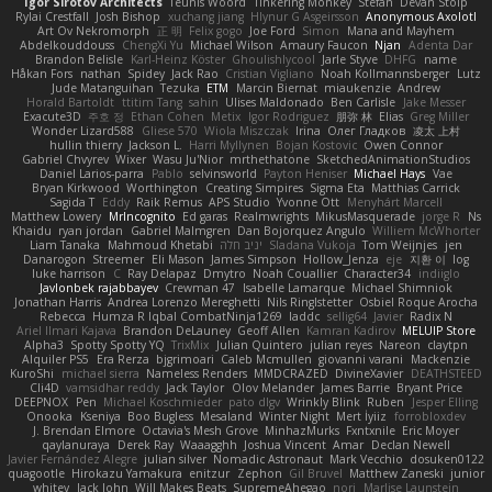
Igor Sirotov Architects
Teunis Woord
Tinkering Monkey
Stefan
Devan Stolp
Rylai Crestfall
Josh Bishop
xuchang jiang
Hlynur G Asgeirsson
Anonymous Axolotl
Art Ov Nekromorph
正 明
Felix gogo
Joe Ford
Simon
Mana and Mayhem
Abdelkouddouss
ChengXi Yu
Michael Wilson
Amaury Faucon
Njan
Adenta Dar
Brandon Belisle
Karl-Heinz Köster
Ghoulishlycool
Jarle Styve
DHFG
name
Håkan Fors
nathan
Spidey
Jack Rao
Cristian Vigliano
Noah Kollmannsberger
Lutz
Jude Matanguihan
Tezuka
ETM
Marcin Biernat
miaukenzie
Andrew
Horald Bartoldt
ttitim Tang
sahin
Ulises Maldonado
Ben Carlisle
Jake Messer
Exacute3D
주호 정
Ethan Cohen
Metix
Igor Rodriguez
朋弥 林
Elias
Greg Miller
Wonder Lizard588
Gliese 570
Wiola Miszczak
Irina
Олег Гладков
凌太 上村
hullin thierry
Jackson L.
Harri Myllynen
Bojan Kostovic
Owen Connor
Gabriel Chvyrev
Wixer
Wasu Ju'Nior
mrthethatone
SketchedAnimationStudios
Daniel Larios-parra
Pablo
selvinsworld
Payton Heniser
Michael Hays
Vae
Bryan Kirkwood
Worthington
Creating Simpires
Sigma Eta
Matthias Carrick
Sagida T
Eddy
Raik Remus
APS Studio
Yvonne Ott
Menyhárt Marcell
Matthew Lowery
MrIncognito
Ed garas
Realmwrights
MikusMasquerade
jorge R
Ns
Khaidu
ryan jordan
Gabriel Malmgren
Dan Bojorquez Angulo
Williem McWhorter
Liam Tanaka
Mahmoud Khetabi
יניב חלה
Sladana Vukoja
Tom Weijnjes
jen
Danarogon
Streemer
Eli Mason
James Simpson
Hollow_Jenza
eje
지환 이
log
luke harrison
C
Ray Delapaz
Dmytro
Noah Couallier
Character34
indiiglo
Javlonbek rajabbayev
Crewman 47
Isabelle Lamarque
Michael Shimniok
Jonathan Harris
Andrea Lorenzo Mereghetti
Nils Ringlstetter
Osbiel Roque Arocha
Rebecca
Humza R Iqbal CombatNinja1269
laddc
sellig64
Javier
Radix N
Ariel Ilmari Kajava
Brandon DeLauney
Geoff Allen
Kamran Kadirov
MELUIP Store
Alpha3
Spotty Spotty YQ
TrixMix
Julian Quintero
julian reyes
Nareon
claytpn
Alquiler PS5
Era Rerza
bjgrimoari
Caleb Mcmullen
giovanni varani
Mackenzie
KuroShi
michael sierra
Nameless Renders
MMDCRAZED
DivineXavier
DEATHSTEED
Cli4D
vamsidhar reddy
Jack Taylor
Olov Melander
James Barrie
Bryant Price
DEEPNOX
Pen
Michael Koschmieder
pato dlgv
Wrinkly Blink
Ruben
Jesper Elling
Onooka
Kseniya
Boo Bugless
Mesaland
Winter Night
Mert İyiiz
forrobloxdev
J. Brendan Elmore
Octavia's Mesh Grove
MinhazMurks
Fxntxnile
Eric Moyer
qaylanuraya
Derek Ray
Waaagghh
Joshua Vincent
Amar
Declan Newell
Javier Fernández Alegre
julian silver
Nomadic Astronaut
Mark Vecchio
dosuken0122
quagootle
Hirokazu Yamakura
enitzur
Zephon
Gil Bruvel
Matthew Zaneski
junior
whitey
Jack John
Will Makes Beats
SupremeAhegao
nori
Marlise Launstein