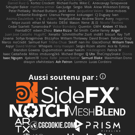
Daniel Ruiz G
Kortez Crockett
Michael Fuchs
Mike C.
Александр Татаринов
Schuyler Baker
matthew armer
Gav Judge
Sergio
Misik
Alexa Wilkerson Editing
Peter Pietlasky
Michael Buttaro
Jackt
Aero
Jacqueline Valero
Steve mcbees
Amberlie Rodriguez
Uranus Peregrine
kokuragari
CJ Duguay
Ivan
Assima Dauletbek
ツキ ミ
Adam
NinjaSubRosa
Andrew Stone
Avery
rwgames
felipe zucoli
ethan M
Yakoto
DB3d
Mason
Nene
高 日
Nicolo' Paolino
Cedar Scarlett
Tunanodra-P
Victor Bondatiy
Quentin
GWH
Kirsten
KT Mack
FrantaBOT
edwin Zhou
Blake Rizzo
Tal Smith
Carter Farrey
Angel
Juan José Castaño
HugoRC
Xenalto
Schmitthoffer Zsolt
indi81
biscuit
Kay
Toff
Jovana
Sofiya Ibragimova
BlizzyFox
William Thirlaway
David Brown
Babacar Diop
Marco
noCrxdit
Samuel Furr
Trisha Chua
Skkiff
nan mi
GlazeDonut
William Travis
Aspyr
David Vidmar
Whispers
rony maayan
Sergio Rizen
abimi
Ace 6s
TLAlice
Brandon Gowera
Qupomotion
anwar hakim
mkdesigners
Patrick W
Isaac Castañeda
Miltos
imduong2k6
Michael Berger
Q Uto
TheCrispySnake
Dionis
Isaac Nguyen
4jakers18
tuna
Rafal
Jeroen Natter
Samuel Blake
Maximillian Dono
draqon ofwhitestars
Ash Patron
Lorenzo
Lucas Cordeiro
Aussi soutenu par :