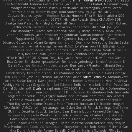
Nekom Glew
Amako Izumi
jeffox09
Caro
Brennan Rafters
NewbieDot
iz o
Kay-S
Zee MacDonald
Antonio Gasca-Alvarez
Jacob Dillon
Joe Chabot
Maximum Swag
morgan monroe
Nader Hassan
Alex Navarre
BlindPenguin
James Barber
Ernesto Alonso Paredes Burgos
John Anders Stav
현진 김
Neil McG
buhii
Capsule Studios
Jayden !
Enrique
Sascha Huncke
Elīza M.
Melli
arbiter1209
Hyprotix
Harry Conquest
DESTER
Kiki
Jake Ruesch
Steve CHAUDANSON
Bhukya Hari Prasad Naik
Slaytex Marshall
Gromit
Dan Pachter
dork667
Richard
Jaelin Smith
mattyrails
Carl Schwerin
Joeri Lefévre
Mike
Sol
J&G
Jon
Eric Manongdo
Oliver Frost
DancingDeadGuy
Barry Connolly
Aeval
Jon
Captain Coconuts
Jacob Schealler
ari-goldman
Nathan Johnson
Tyler Herbert
Puppeteerist
Tyler Phillips
J.P. Raymond
hayden harry
NightRaven
Eduardo Gottschald
Abeni Campos
cameronfr
Dominick
Joe Young
Sascha Becker
Joshua Scelfo
Annah Gestaga
SmaackBZ62
JollyYeen
oscall L
友理 斉藤
Kuba
Gabrielius M
Scott Moen
Kaylee
Thomas Pierro
Gustavo Pliego
Noah
Юлія Кізі
Daisy Belknap
ZMM
Jason Anderson
Christian Kohli
Satyan Patel
YEDA HOME DECOR
Simon
Reg_LMO
Jacob Denault
ApocDev
Rumlo Olmub
Buz Carter
Bill Master
rpcexploiter
Reinaldus
jadedesign
Jamie Arseneault
K
Derek Toombs
Renato Pinochet
qrator
Ben
cawc
XPhantom
Mimski Beats
Virtual Performing Live Music Events
Tom Neal
Jason Nguyen
Alyssa Everett
Cyndersanity
Petr Fořt
disiboi
AnuRobinson
Shane Smith-Rojo
Evan Harridge
大海 久我
lilith
Joshua Hickman
Aleksandar Caricic
Nikita Leshakov
Amanda Vest
Axiom
Stefan Knaak
David Jindra
Tim
Zoie Robles
N Watanabe
Nina Takáčová
Rodrigo Hernández Salgado
Jan
Sari Schwarz
Indiana J
ella larkin
基德
Pocketfans
Daniel Sonderhoff
Zicalam
zephaniah CORSON
Florin Negele
Mark Dohrenbusch
Yunseong Noh
Liam Trancoso
Blob
Phill D
T_Zydelski
Konstantinos Polychroniadis
Targeted Individual Body Logger
Randy Lane
melanie hamilton
Lucy
Weasel
Elanor la
Vova Diakur
Jaden Rosi
Alon Cohen
Alexander October
文謙 許
Thor Ragnaros
Antoine Daubas
Ethan Tomaso
huaxuan Lei
Raptite
mogura
Nick Smith
AMcCarroll
high strangeness
Dylan Gorrell
Patrick Stallings
Neil Baker
ElUltimo DeLaFila
Yousick
Sankaku Bear
Dennis Libon
Reymeld Santiago
AJ
FacinusChip
Dakota Wreski
n_morcatti
killswitchkay
Charles Louie
Avaister
Liam Bryant
sagar sasson
rafael naranjo
Elijah
ELITE Scratch
Zack Kepner
Justin Rogow
Andre Labuschagne
lily ren
maxime vandecasteele
Vasyl Vasyliv
Post Production
Zbob
VW Winterstein
StorysComplete
Bob
Xavier
Mehmet Can
Nika Domi
Alexander Rayner-Barcelli
C
xd Idk
Hajime Tsunoda
FRNL Lou