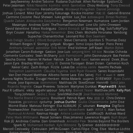
JaaySweeney
Andrei Tabone
Ruslana Dutchak
Allen Partridge
EpsilonCG
Peter Jessiman
Nikki Navaille
komito
emil
Saintetixx
Zhou Weitong
Tony Elwood
Sprague Williams
FeroshGirlSims
Worawut Pongchen
Daniel Jennings
Joshua Conard
Mike Dyer
Jeremy Fukunaga
Rockie Hoerter
鸿彬 邱
Gabriel Brenne
Carmine Ciccone
Paul Shewan
luke gentile
Lux_Fox
azbeaupre
Binsei Numao
Quade Zaban
Aleksandra Davydenko
Benjamin Newman
Kumatora
Liam Jordan
Masanyao
Andreas Gohl
TheThomasTrainzUser
Line Ulv
John Dreessen
David Valentine
Edson Rodriguez
Dávid Borsodi
Lil Sleeping Bag
SubToMyYTplz
Bryn Couser
HanaYou
Hakar Kerarmor
Elric Chen
Michelle Hironaka
Yandong
Supachai Chanarittichai
Leonard Rio
Ben Seaman
Axis Design Studio | Elliott Benjamin
Steve Clements
Gordon S
Thomas Deisz
William Bergen II
Slompy
yotpak
Morgan
Ximo Llopis Barber
Piero Perez
Anthony Simuel
astroblur
Erik Miller
Fred Vollmer
Jeff Kissel
Martin Býšek
Jonathan Caron-Roberge
Gaston
Jose Luis
seryong kim
till toe
Nicolas Ocheda
Clemente Gonzalez
Sean McSharry
Jack Palmstrom
John Daineusaure
Bas Peeters
Sascha Donie
Marvin W Parker
Patrick
Zach Ball
Isaac
katren wood
Deek_Blue
Jason Eyre
Bradley Wilson
Cathy W
Dennis Torosyan
Brian Dolan
Cameron Koch
Xavier Caliz
Zach Robyn
Fizzle
Lukas Ess
andrea cerini
Keerthi Pachala
Benjamin Learmonth
Claudia Toyama
Von Piper Flowers
Søren Rosendahl
Van Den Heuvel Matthew
Alberto Ferrer Lara
Edo Salvej
Pzit
✧ 𝔪𝔞𝔯𝔦 ✧
eeee
Aurora Nights Studio
Dougal Henken
Attila Malarik
uujann
D1REW00F
Ryan Dunn
mura
Jose Espinoza
iiiimmmm
Matthias LN
SteelDriver
Henri49
Solid Jake
Ricardo Negrete
Саша Ячмень
Solacen
Martynas Gurskas
PlaytestDS
Aren
Paul R LeBlanc
vikky
sepehr sabour
Silly Killy
Benoît Texier
Matthew Jeffs
Kelly Port
Tony Johnson
Sadie J. Foxx
SilentWatcher28
Jose Francisco Martinez
The Name Brand Company
Bouillard
Patrick Ryan
Keu
皓欽 涂
Chris DeVere
Foxokles
garzatron
cyclump
Joshua Dunfee
Giulio Chiaramonte
John Doe
Mornè Blake
Mateusz Relinger
Elia ALMALIKI
JC
uiiunan
Rongina
DigiTaco
Thierwaechter
Francois Gandon
Aaron Mceachern
kath
AREA 6
Alan Farkas
Humoud Al-Amiri
Rasmus Hauge
Arlene Lukkarila
ColdRice25
Anthea Ward
Peter Mark Wittmann
Pascal Scrivani
Elias Jimenez
Lawrence Rogers
Kurt Boyer
Risk 📀
Andreea Cosma
Dan Greenheck
Annette Pew
Stories Beyond The Borders
Spark PJ
Mohamad Hadlah
Kyle Mitrione
Ty Grenier
dddddrdrdrdrdr
Marcell Ceslowsky
Cedoulain
Jeff McGowan
Carlos Filipe
Oleg
Elsie
Markus Löchte
Anton Howell
Alexander Adelmann
Spirit-Rush
Moritz Schmidtchen
Liam