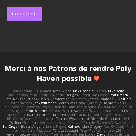
Connexion
Merci à nos
Patrons
de rendre Poly
Haven possible
Joni Mercado
S J Bennett
Ryan Wiebe
Max Chandler
Anton
Mike Verta
Max Christian Pohle
Scott DeWoody
Douglas K.
Yorik van Havre
Ernst Bronde
BetaFive Productions - Daren Dochterman
Eric Perley
James Robinson
I/O Studio
Roger Thomas
Joey Wittmann
Marcin Wiśniewski
James
JS
KangaroOz 3D
Leif Pedersen
Tomasz Muszyński
Roberd Palm
Lampantino
Javier Meseguer de Paz
Charles Tigner
Scott Wheeler
Eelco Dolstra
Lasse Kjønnås
Viduttam Katkar
chris huf
David Pekarek
Evan Seccombe
Manfred Knorr
PaulR
Malcolm Dwyer
Derek Carlin
RF
Wendy Ward
Fianna Wong
Tomasz Wyszolmirski
Riccardo Giovanetti
fr54
William Schilthuis
Herman Idzerda
Stephane Toraldo
Stephen D Swaney
Kai Gregor
Robert Angone
James Rogers
Calinou
Alan Gregory
Paul O' Grady
Phyl
Luthien Dulk
Miguelaxa
Takuya Sawatari
Peter Moonen
ambientCG
xavier moscoso
Vedat Afuzi
Thomas Lisle
Warren Moore
David
Zaq Schlanger