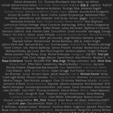
Adrien Alexandre
Rab
Thomas Woodward
Alan Bakir
Ian Wilson
venkat rathna kumar talluri
Eric Chan
Steve Girard
n d o n
思涵 王
captkiro
N-JELLY
Kristinn Sturluson
Marianne Andersen
Rodrigo Silva
adelaide begalli
Duncan Hewitt
Mattias Lundstrom
Rowan Gipe
coshichi
Sounds And Dungeons
Smoke EA Graffiti
Eric G
Karen Collins
Joseph Krzywoszyja
Nathanaël Platz
FlameTop
AshenBone
Josh Strawder
Inês Sousa
Fennec
gaggle
Digital Prophet
Vsevolods Gniteckis
Mark
Tristan Voulelis
Walter Weaver
Alex Stephens
Luthonium Virtual Heritage
Илья Снопков
Alphaology
Arthur
Moto Designshop
Sandra
Classical Salamander
Stefan Plösser
Julian Rai Anwor
Mythical X Customs
Harrison Gafford
nost
Hemen Galal
GonzoNole
Zineb mounfik
damageg
George
Tony Li
For Got U
Canun
Juuso Pohjola
Gerardo Quiros Sanchez
Samuel Benning
piggy chop
Nathanaël
Beth
jan moudry
Jorge Panduro Santana
Jordan
Raphael Dahan
Muhammad
Nicola Baribeau
宣臣 紀
Adam Knight
Jeshire Kiten Katt
Samuel Bidne
Lisa
toomanydans
Arianna Mex
Brooklen Ashleigh
Oliver Cretton
kiki
Patrick Balthrop
Simon Probert
micheal
Mortal Void Studios
Mathias Kirkeby
Jay Court
Bart Paul Dujardin
Anilene Gassner
Holger Tollbäck
Nikita Lebedev
Filip Morys
Doxy
Michel Kinfoussia
lewdgazer
川頁 可可
First Last
Bob Anderson
Ofek Chen
Keegan Moore
David French
Alex Pehotin
Michael R
Sai
Maya Enderland
Sxcret
WILLIAM HTAY
Misa Vlogs
Philipp Lehmann
bob
Elliot Sloss
William Peart
Effex Talon
Lukatonny
NautiluStudios
Chanakya
Jay Lane
Nicolas Fossard
Владислав Жуковський
Raje
Daviid Enzo
Carl-Simon Sahlin
Toby Watson
אלמוג
Andrei Barsan
Dylan Scruggs
Trul Trulsen
Maria Diavolova
Ian Brennan
なのは
Vincent Gates
Jakub Hasanov
Ivan R
Michael Keutel
Ishika
Coast Light Media
Hiromi Uematsu
Marco Scala Bertolin
Antonio
NocturnalKestrel
Markus Trappe
Tyler Nichols
penguin
Chris
D3 Anima
Matthew Schultz
Ali Jaafar
Cameron A Miele
Илья Несенюк
Reperak
alberto echavarria
Rod Barksdale
M M
Martin Kempster
Somebodyoncetoldme
Josh Laxen
Oliver Danielsen
Alex Duncan
silas 2534455
Carro1001
Thomas Anderson
Daniel Wilson
RAfort
Owen Maynard
Nico Cloud
George M. Dyck
Thbatcos
Dmytro Volovnenko
Stina Walberg
Cosmas A Demetriou
ענבר פז
Clem White
DeboxMojave
Meene Lindner
Vincent Ludwig Kiefner
BF2 _Pilot
Robert
Brian Racer
Ian Watts
JGWentworth877
Gan3e46
Jean
Dazzworks3d
Kilian
D. J.
Ahmed.ashii092112 ahmed092112
E. Belliveau
wesleyCrowbar
Vibralizer
Dominic Blake
Goglomo
takoslvt
Renn Exev
Musa muturi
Ducksink
Joshua Kendrick
Daniel Arendzen
Bang1324
Jeremy Whitter