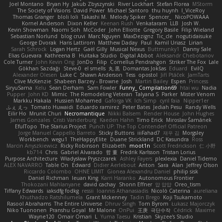
Joel Montano
Bryan Hy
Jakub Zbyszynski
River Lockhart
Stefan Florea
MStorm
The Society of Visions
David Power
Michael Santoro
thu huynh
I_ViceRoy
Thomas Granger
bloli loli
Takashi M.
Melody Spiker
Spencer_
NicoPOWAAA
Kornel Anderson
Dixon Keller
Keenan Rush
Venkataram
LLB
Josh W.
Kevin Showman
Naomi Soh
McCoder
John Elliotte
Gregory Basile
Filip Wieland
Sebastian Norlund
blog cruvi
Marc Nguyen
MaxDezignz
Tic_cle
nogutidaisuke
George Dvorak
Haris Lattirom
Matthew Daday
Paul
Kamil Uriasz
Lirian
Sarah Schrock
Logan Hertz
Gaël Gilly
Musical Nexus
Buttmunky1
Danny Sale
Elias Guevara
Kathreena B
Huitaka Studio
Digital Abbot
Aleksandr Chebotariov
Cole Turner
John Kevin Ong
JonDo
Filip
Cornellus Pendrahgon
Striker The Fox
Lale
Gökhan Sazdağı
Steve-0
el smells
丸 黒
Domantas Jokšas
Eduard
EvilQ
Alexander Olesen
Luke C
Shawn Anderson
Tess
opostol
Jiří Ptáček
JamTarts
Clive McKenzie
Shabeen Barzey - Browne
Josh
Martin Bailey
Espen
Princess
SiryuSama
Kelu
Sean Derham
Sam Fowler
Funny_ Compilation69
htai wu
Nadia
Pupper
John KD
Mimic
The Remodeling Veteran
Talyana S
Parker
Mister Venom
Markku Hakala
Hussien Mohamed
Gaforga VK
Ich Simp
cyril faia
Nipper1er
ふぇ えっ
Tomato Huwaidi
Eduardo ramirez
Peter Bates
Jediah Pesu
Randy Wells
Eilir Ho
Mrunit Churi
Necromantique
Nikki Balsem
Render House
John Hughes
James Gonzales
Cristi Vanderburg
Kaeden Hahn
Timo Erick
Miroslav Šamánek
EfulTopo
The Starius Project
Punch UP: The Top Contender! Official Patreon
Jorge Manuel Cappello Barreto
Sticky Buttons
iiiFahad7
재우 김
Morgsley
Workbench
wegu1
TheHappyElite
Duane Strickland
DC Kasundra
Ross
Marcin Anyszkiewicz
Ricky Robinson
Elizabeth
moot1n
Scott Fredrickson
仁 小野
kb714
Chris
Gabriel Alvarado
哲 董
Fredrik Karlsson
Tristan Lorius
Purpose Architecture
Władysław Pryszczarek
Ashley Fayers
plexlexia
Daniel Tidemo
ALEX NAVARRO
Table On
Edward
Didier Aerlebout
Anton
Sara
Alan
Jeffrey Olson
Riccardo Colombo
OHNE LIMIT
Gionea Alexandru Daniel
philip sisk
Daniel Richman
Ieuan King
Karri Haranko
Autonomous Frontier
Thokozani Mahlanyane
david cachay
Shonn Effner
얍 얍얍
Oreo_tism
Tiffany Edwards
iaksdfg fodkg
ressii
Ioannis Athanasiadis
Nicolò Caterina
aureliana
Khuthadzo Ratshilumela
Grant Mckenney
Tadin Brego
Koji Tsukamoto
Rasool Abrahams
The Entire Universe
Dhruv Singh
Tom Byrom
Łukasz Majorczyk
Niko Tuononen
Pranshu Goyal
Mr Malone
OnPui
王庚
극단수작
Cédrick
Maxime
Wayne120
Omair Omari
L
Yuma Taesu
Kristian
Skyzee's Studio