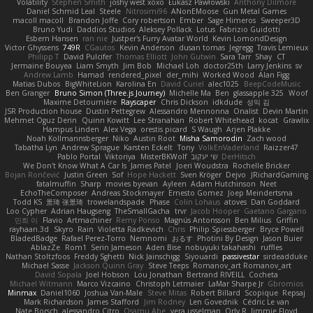
Volatility
Stephen Smith
joshy west xoxo
Łukasz Pawłowski
Anthony Dilmore
Daniel Schmid Leal
Steele
Nitrosimi96
ANonEMoose
Gun Metal Games
macoll macoll
Brandon Joffe
Cory robertson
Ember
Sage Himeros
Sweeper3D
Bruno Yudi
Daddios Studios
Aleksey Pollack
Lotus
Fabrizio Guidotti
Esbern Hansen
ran nie
Justper's Furry Avatar World
Kevin LomondDesign
Victor Ghyssens
749R
CGautos
Kevin Anderson
dusan tomas
Jegregg
Travis Lemieux
Philipp T
David Pulcifer
Thomas Elliott
John Gutwin
Sara Tarr
Shay
CT
Jermaine Bouyea
Liam Smyth
Jim Bob
Michael Loh
doctor25th
Larry Jenkins
sv
Andrew Lamb
Hamad
rendered_pixel
der_mihi
Worked Wood
Alan Figg
Matias Dubos
BigWhiteLion
Karolina En
David Curiel
alec1025
BeepCodeMusic
Ben Granger
Bruno Simon (Three.js Journey)
Michelle Ma
Ben
glassapple 325
Woof
Maxime Detournière
Rayscaper
Chris Dickson
idkdude
성익 김
JSR Production house
Dustin Pettegrew
Alessandro Mennonna
Onalist
Devin Martin
Mehmet Oguz Derin
Quinn Kowitt
Lee Stranahan
Robert Whitehead
kocat
Grawlix
Hampus Linden
Alex Vega
orestis picard
S Waugh
Arjen Plakke
Noah Kollmannsberger
Niko
Austin Root
Misha Samorodin
Zach wood
Tabatha Lyn
Andrew Sprague
Karsten Eckelt
Tony
VolkEnVaderland
Raizzer47
Pablo Portal
Viktoriya
MisterBKWolf
שי יעקוב
DerHitsch
We Don't Know What A Car Is
James Patel
Joeri Woudstra
Rochelle Bricker
Bojan Rončević
Justin Green
Sof
Hope Hackett
Sven Kröger
Dejvo
JRichardGaming
fatalmuffin
Sharp
movies byevan
Ayleen
Adam Hutchinson
Neet
EchoTheComposer
Andreas Stockmayer
Ernesto Gomez
Joep Meindertsma
Todd KS
景琦 张景琦
trowelandspade
Phase
Colin Lohaus
atoves
Dan Goddard
Loo Cypher
Adrian Haugseng
TheSmallGacha
trvr
Jacob Hooper
Gaetano Gargano
민희 이
Flavio
Artmachiner
Remy Ponso
Magnús Antonsson
Ben Milius
Griffin
rayhaan.3d
Skyro
Rain
Violetta Radkevich
Chris
Philip Spiessberger
Bryce Powell
BladedBadge
Rafael Perez-Torro
Nemnomi
おるす
Photini By Design
Jason Buier
AblazZe
Rom1
Serin Jameson
Aden Bise
nobuyuki takahashi
ruffles
Nathan Stoltzfoos
Freddy Sghetti
Nick Jainschigg
Siyouardi
passivestar
sirdeadduke
Michael Sasse
Jackson Quinn Gray
Steve Teeps
Romanov_art Romanov_art
David Sopala
Joel Hobson
Lou Jonathan
Bertrand RIVEILL
Cocheta
Michael Witmann
Marco Vizcaino
Christoph Letmaier
LaMar Sharpe Jr
Gbromios
Minmax
Daniel1060
Joshua Van-Male
Steve Mitas
Robert Billard
Scopique
Repsaj
Mark Richardson
James Stafford
Jim Rodney
Len Govednik
Cédric Le van
Nate Borsch
alessandro Citro
Osamu Abe
vera usselman
Orly R
Jimmie Floyd