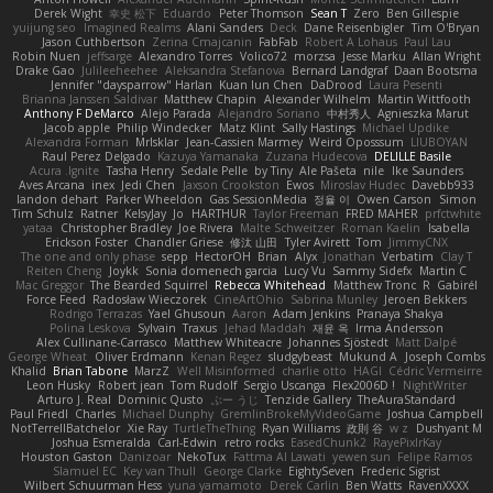
Derek Wight
幸史 松下
Eduardo
Peter Thomson
Sean T
Zero
Ben Gillespie
yuijung seo
Imagined Realms
Alani Sanders
Deck
Dane Reisenbigler
Tim O'Bryan
Jason Cuthbertson
Zerina Cmajcanin
FabFab
Robert A Lohaus
Paul Lau
Robin Nuen
jeffsarge
Alexandro Torres
Volico72
morzsa
Jesse Marku
Allan Wright
Drake Gao
Julileeheehee
Aleksandra Stefanova
Bernard Landgraf
Daan Bootsma
Jennifer "daysparrow" Harlan
Kuan lun Chen
DaDrood
Laura Pesenti
Brianna Janssen Saldivar
Matthew Chapin
Alexander Wilhelm
Martin Wittfooth
Anthony F DeMarco
Alejo Parada
Alejandro Soriano
中村秀人
Agnieszka Marut
Jacob apple
Philip Windecker
Matz Klint
Sally Hastings
Michael Updike
Alexandra Forman
MrIsklar
Jean-Cassien Marmey
Weird Oposssum
LIUBOYAN
Raul Perez Delgado
Kazuya Yamanaka
Zuzana Hudecova
DELILLE Basile
Acura .Ignite
Tasha Henry
Sedale Pelle
by Tiny
Ale Pašeta
nile
Ike Saunders
Aves Arcana
inex
Jedi Chen
Jaxson Crookston
Ewos
Miroslav Hudec
Davebb933
landon dehart
Parker Wheeldon
Gas SessionMedia
정율 이
Owen Carson
Simon
Tim Schulz
Ratner
KelsyJay
Jo
HARTHUR
Taylor Freeman
FRED MAHER
prfctwhite
yataa
Christopher Bradley
Joe Rivera
Malte Schweitzer
Roman Kaelin
Isabella
Erickson Foster
Chandler Griese
修汰 山田
Tyler Avirett
Tom
JimmyCNX
The one and only phase
sepp
HectorOH
Brian
Alyx
Jonathan
Verbatim
Clay T
Reiten Cheng
Joykk
Sonia domenech garcia
Lucy Vu
Sammy Sidefx
Martin C
Mac Greggor
The Bearded Squirrel
Rebecca Whitehead
Matthew Tronc
R
Gabirél
Force Feed
Radosław Wieczorek
CineArtOhio
Sabrina Munley
Jeroen Bekkers
Rodrigo Terrazas
Yael Ghusoun
Aaron
Adam Jenkins
Pranaya Shakya
Polina Leskova
Sylvain
Traxus
Jehad Maddah
재윤 옥
Irma Andersson
Alex Cullinane-Carrasco
Matthew Whiteacre
Johannes Sjöstedt
Matt Dalpé
George Wheat
Oliver Erdmann
Kenan Regez
sludgybeast
Mukund A
Joseph Combs
Khalid
Brian Tabone
MarzZ
Well Misinformed
charlie otto
HAGI
Cédric Vermeirre
Leon Husky
Robert jean
Tom Rudolf
Sergio Uscanga
Flex2006D !
NightWriter
Arturo J. Real
Dominic Qusto
ぶー うじ
Tenzide Gallery
TheAuraStandard
Paul Friedl
Charles
Michael Dunphy
GremlinBrokeMyVideoGame
Joshua Campbell
NotTerrellBatchelor
Xie Ray
TurtleTheThing
Ryan Williams
政則 谷
w z
Dushyant M
Joshua Esmeralda
Carl-Edwin
retro rocks
EasedChunk2
RayePixlrKay
Houston Gaston
Danizoar
NekoTux
Fattma Al Lawati
yewen sun
Felipe Ramos
Slamuel EC
Key van Thull
George Clarke
EightySeven
Frederic Sigrist
Wilbert Schuurman Hess
yuna yamamoto
Derek Carlin
Ben Watts
RavenXXXX