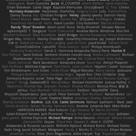
Wahrgrave
Dom Guerrera
Jazza
N_COUNTER
Artem Beitsch
Iryna Osadcha
Diran Bebekian
Caleb Slagle
Baptiste Belmudes
GrizzlyBeard
CJ
Troy
Chrisie
Morrissey Alexander
Harpbeats
charliehsy
Gregory Cook
Lulu
ExplorePolo
Danny Taurus
kay
Christian Forsgren
Venky
qwerty qwerty
Damon Hardy
Trevor McGee
Alan Pimm
Aku
Danilo Pipi
3DQuake
PooMagoo
Cristian
montrose edmonds
Harry
Frank Lundin
Cory Kutschker
Marcos Antonio
Randy "Blue" Bowden
david curiel
Rune
Nicky Brownell
Sibusiso Mauze
wpbirney420
T. Stargazer
Punit Chaturvedi
Andrew Barrie
Minehow
Mon1k4
Mitchell Kirkwood
Mike Bonafede
Keith Bridges
Kamila Novakova Tereza Nemcova
Wogan May
NefaroX
Stanley Chen榕樹
Unearthly Interactive
Jay
Joseph McKinnon
지후 이
Rafael Jimenez
Colin Langley
Juan M Ortiz
yusuf kodat
Taliesin River
GrimeOnADime
Cabot3D
Paola Avanzo
Sarah
Philipp Krombusch
Anthony Rosbottom
Danik Z
Herminia Alexandra Franco Parra
Hunter R
Vito Petrović
Saint Deluca
Sentient chicken noodle soup
Robbe Callewaert
Michael
Shalekendar
Alexander Levenson
James
Ma. Cristina Risoli
Yota chiba
Dean Simonds
Mark Sanderson
Alexandre Lhote
hazel bat
Abhijit Prasanth
Ben Hoffman
Matthew Edgmon
Tara Exotic
Juha Lindfors
Haydon Costall
Gonzako
Tim Winkelmann
Joel Green
Cody Chow
Miguel Mendez
Mario Epsley
dvdcusick
Philippe Bartholi
Carlos Cardenas Negro
Squak Box
Chlo Christine
Gray
Someone Anyone
sonal
Peter Page
Saturnis#6115
Heriberto Reinoso Gallegos
Elena T
Strogg
DaskalosBCE
ManiacMayo
Michael Hirschfelder
Joshua Palfrey
A
Maximino Huertas Vila
Shansen
Pureon
Rinalds Miļicins
Monica Pirvu
家俊 吴
Jahluu
Paul Marshall
Tabia Lourenco
Redlion
HeyoNSFW
Darry
Wojciech Świątkiewicz
Jack Lynch
Peter Siemens
Ben Berntsen
Nananekoko
Ian
Davide Bortoletti
Coral
Heather Walker
Jonathan Shelley
Martín Franchi
Bianca Goldbach
Beefree
治英 矢島
Caleb Simmons
Nathan
baitham i
Maet
Jean
Fenice Ardente
Fabian Norrby
Fatimah Aziz
Andrew
Johanna Fate
Mike Weber
HARRISON PARKER
Ned Fullsom
Ergo Venatus
D
Marco De mitri
Iulian-Eduard Varvara
Jack Plummer
Temple Simpson
Jonathan Diaz
Jadriaan
paul paviot
Emma Reynolds
Michael Rampe
Anna Kasunic
mleczyk
Valeria Rosales
ZerozenSFM
tbycae
Chloe Kiso
Alastair JL
chen li
OOPS!
Alessandro & Riccardo Lazzarin
Wilhelm Nylund
Michael Bertin
Michael Stetler
Yashi Zeng
Jacob Schelbert
Malignant
Hardy
J
Moritz S.
Chihirios
Ethan Mulwee
Jonathan Correa
Rose
Jhon Magdalena
Aisha Harper
Fuji
Rupert Eveleigh