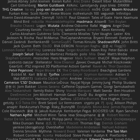
James Abney
John kivinen
Kieran Kuhn
Alec Drake
Desert Viber
MutantMike
Carl Glittenberg
Martin Guldbaek
AVAinc.
Lariotjandy
papi bless
DRKRM
THG Creative
lia wu
joop van drunick
Julie Woodcock
nic96
Dzät
Maxim Krioukov
Furkan Kirac
Scott North
Reese Moore
nofreelunch 100
vagueish
Infinitipo
Riverin David-Alexandre
DennyB
NAN YI
Paul Gleason
Tales of Scale
Hank Kaamura
Mind Bird
robzilla
HonorableHoplite
madmacx
AlisserB
Tim Boylan
Braulio Chavez
Logan
Wutata
Andrew Osborne
Rafal
Higgins
Angel Diaz
Courtney Xenith
Francky Tang
salem shams
Alheren
Kevin Kennedy
Carlos Abraham Gutiérrez Solis
Clemente Miralles
Tyler Vaughn
Laster
Kris
Jackson N. Rocha
Paul McManus
TheCaptainAmerica
Bryant Bennett
Evelyne I
Dániel Zarándi
BenYanken69
SomeGuyBS
Tomas Kiniulis
ShadowolfVFX
John Britti
Jack Quinn
Beth
Ebi3D
RVA DEMON
Niranjan Raghu
경문 서
Flagg3D
Lonnon Foster
Rolf Frey
Lorenzo Festa
Sergei Krutihin
Kevin Roy
Peter Balicki
steve
Joseph Salud
Facundo Martinez Pintado
polo
Mila
Dewi
Matt's Media
Stephen Grimm
microdee
Hans Wegener
Mark Sullivan
theLOF
Maya Halphon
szabolcs csaszar
Stellarator
Now Eleanor
Денис Оницев
Michał Roszkowski
GearGrit - PS2 inspired 3D Platformer Action Game!
Raven Ai
Thor Davidsen
Peter Pejanović
Hope Moore
EK
The Creaky Floorboard
Beachglass Gardens
Bobbit M.
Karl
敦智 紀
Tjoffex
Levent Göçer
Szymon Kaniewski
Adrian S
Mat (M5X11)
Izabella Dębek
john
Andrew
Alexis Lazootin
Jonas Trost
Cameron 'CSD' Dickson
Maurice LeDoux
Fayçal Njoya
Jimmy Jung
Phillip Studans
준현 이
Jorn Bakker
Lloros Sarano
Caffeine Oppsum Games
Giorgi Samukashvili
Alex Tsiskarishvili
Family Rislov
Shiny
Vonda Marquez
Matt Sweda
Ben Houston
DeeEmmCee
Jim Mitchell
Hamish Gawn
DocD
Bu
Angelie
simon dewey
Alastair Johnson
Harrison Jones
Saihou
LEDAfterBurners
Roe Hughes
Simon
getzity
K.O Tsitra Eht
Brett Seipel
Liz Vermoesen
cryptic pk
PJ
quig
Allison Philips
anaptr
RenAzuma's Things
Risky_Bunny98
EndyArts
Mone Ane
James Paynter
Cole Blazevich
家維 張
Jakub Kukuryk
Kemberlyn Pegus
BOOSTED UK
Ryan Sanchez
Nathan Apffel
Mitchell Winn
Tania
Ieva Straupmane
金 康
Robert Marino
Victor De los Santos
Manfred
Philipp Jainz
Марина Ск
Dave Child
UncleJesseppe
Mike Duncan
Rene
名氏 无
Chris Priscott
Thomas Rigg
Derrick Graham
yankee (derogatory)
Overshafter
Madeleine Andersson
Nahuel Adreani
Dennis Smolek
Mythina
Noward Beast
Valerian Vardania
The Taxi Man
Robert Contreras
Azerta
HoboGod
Steve Pedler
Austyn K
PixelScribe
Double Downshift
Mr. Happy
Andrey Lebrov
sbuk
Edward Swartz
Jonah Edick