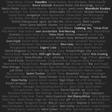
Chase Stone
Conicer
VoxelKei
Mikkel Nielsen
Nico Wardakas
Frank Grande
Denys Holovyanko
Bernd Schmidt
Brendon Porter
Erik Brundidge
Samuel
Martin Pražák
Sofia
Cyrille Maurice
Patrick Nugent
penti_mmd
Mondlicht Studios
Jack Humbert
Gun
Arman Sernaz
Atdhe Gashi
Petr Hloušek
Michael Fernandez
Caitlyn Byrne
paragsatyal
Nino Kapetanovic
Tobias Gallé
SonOfPorcupine
Leo Santos
Rob Waller
Michael Porter
Puzzlebox Props
Justin
honda78
Dimitri Diakopoulos
zgred
Jen Hao Yeh
esther carney
Mark Lopatka
Victor Gama Sabbithi
Alexlee
Jed Laurance
Jeff Barnaby
Johnathan Alan Vanderpool
Oliver Hotz
Scott Wilson
Cadalog, Inc.
Tobias Rösli
Rick Palmer
Neal Huston
sean dunderdale
Erel Herzog
OroborosNZ
RaptorBricks
Domenic S
Laura Ganis
Ike Li
Pietro Ponti
William Unsworth
Lorie Loeb
Fabrice Zaini
Andrew_D
R.H. García
William Carey
Michael B Johnson
G.P
Goro Fujita
Robert Wallis
Alexander Bachvarov
Evan Campbell
Rene Gansen
Clifford A Worsham
Fábio De Carvalho
Mike Festa
Martin Banak - Dr Zed
fred gissubel
Ayetheist
Edgard Costa
JJ
Pere Pau Sancho
Kevin Barnum
Henrik Berglund
Jay Piboontum
Patrick Lowry
Richard Wright
kiky
John Moon
Francis Boyle
Devin Harris
HDR Light Studio
Peter Baintner
Da5id
Bob Dowling
Daniel Fitzgerald
Dana McCabe
Miket
jehrmaig
f1rstpers0n
Peggy O'Brien
Jason Lai
Bernd Dully
Satoshi Yamasaki
Doug Auerbach
fengquan wang
Aeon Soul
Mark Krenz
Nicholas Rubin
Krzysztof Zwolinski
JG3
Nicolas Côté
V-o
Josh Purple
Peter Rittinger
Benjamin Schechter
Ryan Won-Meng Apuy
Liam Beck
AuroranFilms
Just Gollor
Glyn Wolf
亮作 淡波
Melody Helen MacFarlane
Makoto Izawa
Marc Lemoine
Vadim Turchin
Odin3D
Travis
Moiarte3d
Tim van Helsdingen
WyrmHead
Shawn Miller
Tawny Tomsen
Andy Hickmott
Mikayla
Hiroshi Saito
Steve Hurley
Sophie Gilbert
Grische
Nigel Hillyer
Art of 3D Rendering
Robert Simpson
Nizzero
Ritchie Owens
Agon Ushaku
Zisis Psalidas
Nelson C
Matthias
Stareagle
BunnyCyclops Bunny
J.C.
Jason Scott
Jacob Larson
Tom Jachmann
Max
Cristian Rocco
Daniel Raboldt
ray
Zach Hoy
Bernhard Hoffmann
Will Hattingh
Perard-Gayot
Bryan C
Bojan Spasojevic
Alan Camerer
Toby Yoda
Thater
Hazel Quantock
Neil Blakey-Milner
John Wagman
Victor Gan
Walter Bosse
Edgar San
Pamela Case
Jeff
Modicolitor
Frank Riccobono
Shaw Kaake
Panagiotis Tourlas
果冻_JS
Dave Liewald
Stephan S
Matt Allen
Paul Schicketanz
Norimichi Sano
DGagster
Matt Griffey
Ian Hubert
Linda Robbins
Richard Lyons
Joanne Tai
Mahe Dewan
Finn Bear
Ivan Sepulveda
Gabor Z