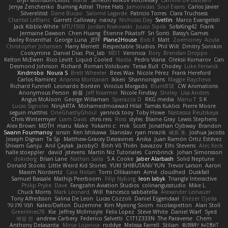
Bryn Morrison-Elliott
Mana
Simeon Milkov Velchevsky
Camille De Bastiani
Jenya Zenchenko
Burning Astral
Three Hats
Jamonidas
Soul Evans
Carlos Javier
Silverelitist
Dane Bucao
Salomé Lagarde
Patricio Torres
Clara Truchsess
Chantal LeBlanc
Garrett Calloway
nøixzy
Nicholas Day
Svetlin
Marco Evangelisti
Jack Kibble-White
MTU1500
Jordan Krakowski
Juuso Sipilä
SofaKing42
Frank
Jermaine Dawson
Chen Huang
Étienne Pikatoff
Sri Sonti
Bassy's Games
Bailey Rosenthal
George Luna
JEFF
Plane2House
Bob F
Matt
Zoemoney
Azula
Christopher Johansen
Harry Merrett
Respectable Studios
Phil Wilt
Dmitry Sorokin
Cookymine
Daniel Dias
Pixi_lab
MD1
Veronica
Rory
Brendan Droppo
Kelton McEwen
Rico Levitt
Liquid Cooled
Nadia
Pedro Viana
Oleksii Komarov
Can
Desmond Johnson
Richard
Roman Volobuev
Teraa Bull
Chodey
Luke Fenwick
Xindrrobo
Noura S
Brett Wheeler
Bees Wax
Nicole Pérez
Frank Hereford
Carlos Ramírez
Arianna Montanari
Ikkeii
Shannonigans
Maggie Raycheva
Richard Funnell
Leonardo Borsten
Vinicius Morgado
BluntBSE
CW Animations
Anonymous Person
鈴葵
Jeff Kraemer
Nicole Findlay
Shirley
Lisa Anders
Angus McAloon
George Willaman
Sparazza D
RKG media
Manu T
S K
Lucas Signoles
NinjARTA
Mohamedmoawad Hilal
Tamás Kuklics
Pierre Moore
seguin matthis
OneGhastlyGhoul
yannick tooy
Toby Howe
Nastassia Reutskaya
Chris Wintermyer
Liam Davis
chris reis
Ross
styles
Blaine Gray
Lewis Stephens
Alex Brown
MDTH
maru
Make
Yokami c:
mik
Scott
Jonathan Ojibway
Brandon
Swann Fourmanoy
sinsin
Ken Ishikawa
Stanislav
ryan mrazik
峻辰 朱
Joshua Jacobs
Joseph Dignan
Ta Sp
Matthew-Gracey Desravines
Anika
Juan Ramón Ortiz Estévez
Shivam Ganju
Anıl Çaylak
JacobyO
Bình Võ Thiên
bavazov
Elhi Stevens
Alec Keck
halle stoeppler
david
jstevens
Martín Niz Tutoriales
Combrinck
Johan Simonsson
dokiderg
Brian Lane
Nathan Salla
S A Cooke
Jaber Alarbash
Solid Neptune
Donald Stooks
Little Weird Kid Stories
YUKI SHIBUTANI/ YUN
Trevor Larson
Aaron
Maxim Nordentz
Caio Notari
Tomi Ollikainen
Aimé
cloudhed
Duskfall
Samuel Bassale
Mathijs Peerboom
Filip Nyborg
leon labyk
Triangle Interactive
Philip Pryke
Dave
Fangzahn Aviation Studios
colinangusstudio
Mike L.
Chuck Morris
Mark Leonard
Will
francesco sabbatella
Alexander Leinauer
Tony Alfredsson
Salina De Leon
Lucas Cozzoli
Daniel Eijgendaal
Eliézer Ojeda
תמר פלג טל
Kaleo/Dalton
Duzemine
Kim Myeong Soom
nicolaspetton
Alan Stoll
Greenlines78
Kie
Jeffrey McIlmoyle
Felix Lopez
Steve White
Daniel Warf
Syed
혜영 전
andrew Carbery
Federico Salvetti
C1T1Z333N
The Paraverse
Chem
Anthony Delasanta
Minja Lojanica
roddye
Melissa Farrell
Stilian
ꌃ꒒ꀎꋪꋪꌩ ꀘꈤꀤꁅꃅ꓄