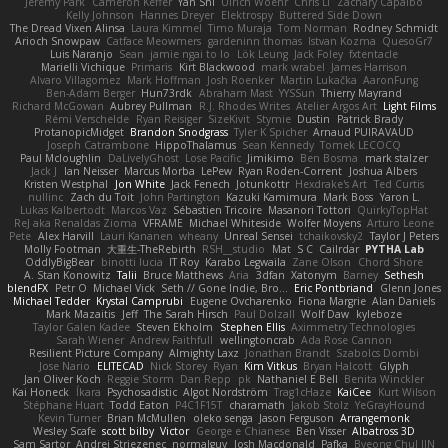
Jeremy Park
Cameron Keffer
Yan Shi
Ulrich Woehr
Chris Li
Zachary Capalbo
Kelly Johnson
Hannes Dreyer
Elektrospy
Buttered Side Down
The Dread Vixen Alinsa
Laura Kimmel
Timo Muraja
Tom Norman
Rodney Schmidt
Arioch Snowpaw
Catface Meowmers
gardeninn thomas
Istvan Kozma
QuesoGr7
Luis Naranjo
Sean
jamie ngai to lo
Lök Leung
Jack Foley
fxtentacle
Marielli Vichique
Primaris
Kirt Blackwood
mark wrabel
James Harrison
Alvaro Villagomez
Mark Hoffman
Josh Roenker
Martin Lukačka
AaronFung
Ben-Adam Berger
Hun73rdk
Abraham Mast
YYSSun
Thierry Mayrand
Richard McGowan
Aubrey Pullman
R.J. Rhodes Writes
Atelier Argos Art
Light Films
Rémi Verschelde
Ryan Reisiger
SizeKivit
Stymie
Dustin
Patrick Brady
ProtanopicMidget
Brandon Snodgrass
Tyler K Spicher
Arnaud PUIRAVAUD
Joseph Catrambone
HippoThalamus
Sean Kennedy
Tomek LECOCQ
Paul Mcloughlin
DaLivelyGhost
Lose Pacific
Jimikimo
Ben Bosma
mark stalzer
Jack J
Ian Neisser
Marcus Morba
LePew
Ryan Roden-Corrent
Joshua Albers
Kristen Westphal
Jon White
Jack Fenech
Jotunkottr
Hexdrake's Art
Ted Curtis
nullinc
Zach du Toit
John Partington
Kazuki Kamimura
Mark Boss
Yaron L.
Lukas Kalbertodt
Marcos Vaz
Sébastien Tricoire
Masanori Tottori
QuirkyTopHat
ReJ aka Renaldas Zioma
VFRAME
Michael Whiteside
Wolfer Moyens
Arturo Leone
Pete
Alex Harvill
Lauri Kananen
wheany
Unreal Sensei
tchaikovsky2
Taylor J Peters
Molly Footman
大重生-TheRebirth
RSH__studio
Mat
S C
Cailrdar
PYTHA Lab
OddlyBigBear
binotti lucia
IT Roy
Karabo Legwaila
Zane Olson
Chord Shore
A. Stan Konowitz
Talii
Bruce Matthews
Aria
3dfan
Xatonym
Barney
Sethesh
blendFX
Petr O
Michael Vick
Seth // Gone Indie, Bro...
Eric Pontbriand
Glenn Jones
Michael Tedder
Krystal Camprubi
Eugene Ovcharenko
Fiona Margrie
Alan Daniels
Mark Mazaitis
Jeff
The Sarah Hirsch
Paul Dolzall
Wolf Daw
kyleboze
Taylor Galen Kadee
Steven Ekholm
Stephen Ellis
Aximmetry Technologies
Sarah Wiener
Andrew Faithfull
wellingtoncrab
Ada Rose Cannon
Resilient Picture Company
Almighty Laxz
Jonathan Brandt
Szabolcs Dombi
Jose Nario
ELITECAD
Nick Storey
Ryan
Kim Vitkus
Bryan Halcott
Glyph
Jan Oliver Koch
Reggie Storm
Dan Repp
pk
Nathaniel E Bell
Benita Winckler
Kai Honeck
Íkara
Psychosadistic
Algot Nordström
Trag1cHaze
KaiCee
Kurt Wilson
Stéphane Huart
Todd Eaton
P4C1F15T
charamath
Jakob Stolz
YeGrayHound
Kevin Turner
Brian McMullen
oleko senga
Jason Ferguson
Arrangemonk
Wesley Scafe
scott bilby
Victor
George e Chianese
Ben Visser
Albatross 3D
Sam Sartor
Andrej Striezenec
normalguy
Josh Macdonald
Pafka
Byeong Chul JIN