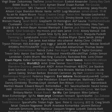
Virgil Shaw
Zeikomiray
TeaTime
Jonas Printzen
Ezekiel Alexander
Danny Ray Clark
BAMA Studio
Anton Smit
Ayman Sharaf
Dusan Runtak
Per Gouras
Kaitlyn Matchem
SBS
Chance K
Mistral Chronicles
cael mckinney
Jakey Floofle
Allison Cope
Brandon Morse
Vanta
ns103
Luigi Macaluso
simen stroek
19:48
Yu xin Ye
Adam Moore
Pascal Creative Design
Kelvin Yim
Yaroslav Leschenko
AI videomaking
Moon
正和 綱嶋
David KALFON
Dmitry Vinnik
Katti
keilyn nuñez
Wenxin Huang
Sarah BADJI
GrayDarth
Eli Herrington
ALP Gauna
ThatRamenDude
CluelessArt
Cергей Лозенко
Emmett Peck
Stefan Scotzniovsky
Hieu Tran
新之助 佐々木
Armin Bauer
Konrad Wantrych
E Barrios
Jack Malone
Harry Jumaidi
에이지
Eylül Solakoğlu
my moon, your stars
Jarod
Dinki
Alexey Vaitvud
Udi
Yurii Antonyuk
estuine
Queen Sitra
Fy Hy
Jack
Jacob Mars
Shaquita Puckett
Danning Lu
LunaLoutre
Andre Olivier
Andrew Rhyne
Dane Sands
Jdnbyd
William Parry
Zak Jarvis
Axel Allstar
vito schaniel
Ashley Cline
CHERRII
Tryvon Pittman
Heli Aldridge
jerry biggs jr
JakkeN
Anthony Castillo
Nikolai Strelioff
RYDBRG PHOTOGRAPHY
Yogev Levy
Abdullah Alshammari
Thomas Steele
Alicia Zimmermann
Patrick Zulke
Fran Aspen
Freyka V
Taylor Gonzalez
Trevor Seitz
Aaron
Eva Eoska V
Williscool
Here4StuffAndAllThat
Zoltán Simon
Londolan
Cedric Wurm
Max King
CucuZulu
Radosław Bela
Loris Olivier
Erwin Heyms
Rafael Santisteban Baumgartner
Fenrir Fawkes
MaddieMooMoon
shuhao wang
WorldBLD
Artet
Drew Tanner
Navid Eshaq
Aubin Nicoleau
Blandine Ducrocq
JewelEyed
ANDY
Anton Friedman
時里ZYC
Joe Stadnik
Brett Schmidt
Adam Derenne
Daniel Vera Morales
Mattias Eriksson
le-cds
Jamie Oakley
Shihan Barbee
Brenden Cameron
Jay Hart
Lourens Lessing
Dominique Fitzgerald
Federico Bagarolo
Eon Valterra
NeckbeardLover445
Lucian
cooshy
Toms Seglins
Fuller Pendleton
Eduard Marsinyac
Matthew J Clarke
Danny Dimbleby
Thomas Lloyd
clenhart
Ben Wilson
minkis kim
Manenblack
Martten Maasik
Edward Maxym
BetterAsBad _
RO
SwunkusSwede
hauke lienau
HAR
valsekamerplant
Cemile Høyer
Viviane Souza
Meredith Jones
Van Gun
Brittany Martin
Robyn Roach
Kai Wu
Carr Simpson
Mike Galland
Brian Eichenberger
Syl Pu
Kevin Jeryd
Christian Tennant
SporkSkaffel
Zac Zabawa
Junzhe Zhu
nate arnold
Flynn Duniho
Pietro Piemontese
Ronnie Barnett
Todd Bennion
SpacePuffle
Tristan Fogle
Spec
Peter G
rayryeng
鸝瑩 魏
Craig Smith
fatcat
Daisuke Nagasawa
Bruf4
Anastasia Komaritska
Laurent Belcour
Kenneth Simmons
Amir Mansour
Joaquim Vergara
Lizbeth
Dakota Klatt