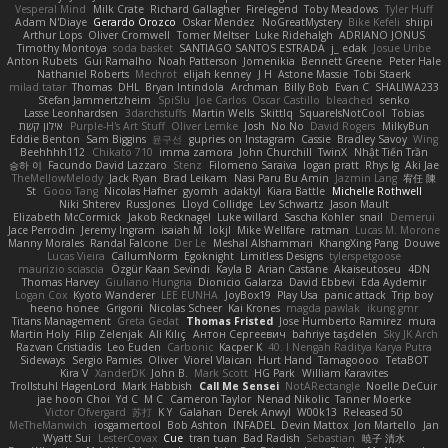
Vesperal Mind
Milk Crate
Richard Gallagher
Firelegend
Toby Meadows
Tyler Huff
Adam N'Diaye
Gerardo Orozco
Oskar Mendez
NoGreatMystery
Bike Kefeli
shiipi
Arthur Lops
Oliver Cromwell
Tomer Meltser
Luke Ridehalgh
ADRIANO JONUS
Timothy Montoya
soda basket
SANTIAGO SANTOS ESTRADA
j_ edak
Josue Uribe
Anton Rubets
Gui Ramalho
Noah Patterson
Jomenikia
Bennett Greene
Peter Hale
Nathaniel Roberts
Mechrot
elijah kenney
J H
Astone Massie
Tobi Staerk
milad tatar
Thomas
DHL
Bryan Intindola
Archman
Billy Bob
Evan C
SHALIWA233
Stefan Jammertzheim
SpiSlu
Joe Carlos
Oscar Castillo
bleached
senko
Lasse Leonhardsen
3darchstuffs
Martin Wells
Skittlq
SquareIsNotCool
Tobias
אילון קשת
Purple-H's Art Stuff
Oliver Lemke
Josh
No No
David Rogers
MilkyBun
Eddie Benton
Sam Biggins
윤구선
gupries on Instagram
Cassie
Bradley Savoy
Wing
Beehhhh112
Chikato 710
imma zamora
John Churchill
TwinX
Nhật Tiến Trần
승하 이
Facundo David Lazzaro
Stenz
Filomeno Saraiva
logan pratt
Rhys lg
Aki Jae
TheMellowMelody
Jack Ryan
Brad Leikam
Nasi Paru Bu Amin
Jazmin Lang
宥任 陳
St
Gooo Tang
Nicolas Hafner
gyomh
adaktyl
Kiara Battle
Michelle Rothwell
Niki Shterev
RussJones
Lloyd Collidge
Lev Schwartz
Jason Mault
Elizabeth McCormick
Jakob Recknagel
Luke willard
Sascha Kohler
snail
Demerui
Jace Perrodin
Jeremy Ingram
isaiah M
lokjl
Mike Wellfare
ratman
Lucas M. Morone
Manny Morales
Randal Falcone
Der Le
Meshal Alshammari
KhangXing Pang
Douwe
Lucas Vieira
CallumNorm
Egoknight
Limitless Designs
tylerspetgoose
maurizio sciascia
Özgür Kaan Sevindi
Kayla B
Arian Castane
Akaiseutoseu
4DN
Thomas Harvey
Giuliano Hungria
Dionicio Galarza
David Ebbevi
Eda Aydemir
Logan Cox
Kyoto Wanderer
LEE EUNHA
JoyBox19
Play Usa
panic attack
Trip boy
heeno honee
Grigorii
Nicolas Scheer
Kai Krones
magda pawlak
ikung gmr
Titans Management
Greta Gedat
Thomas Fristed
Jose Humberto Ramirez
mura
Martin Holy
Filip Zelenjak
Ali Kılıç
Антон Сергеевич
bahriye taşdelen
Sky JK Arch
Razvan Cristiadis
Leo Euden
Carbonic
Kacper K
40. I Nengah Raditya Karya Putra
Sideways
Sergio Pamies
Oliver
Viorel Vlaican
Hurt Hand
Tamagoooo
TetaBOT
Kira V
XanderDK
John B.
Mark Scott
HG Park
William Karavites
Trollstuhl HagenLord
Mark Habbish
Call Me Sensei
NotARectangle
Noelle DeCuir
jae hoon Choi
Yd C
M C
Cameron Taylor
Nenad Nikolic
Tanner Moerke
Victor Ofvergard
苏打
K Y
Galahan
Derek Anwyl
W00k13
Released 50
MeTheManwich
iosgamertool
Bob Ashton
INFADEL
Devin Mattox
Jon Martello
Jan
Wyatt Sui
LesterCovax
Cue
tran tuan
Bad Radish
Sebastian
暁子 清水