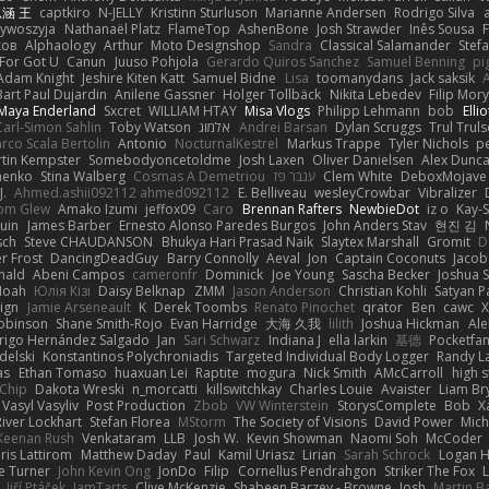
涵 王
captkiro
N-JELLY
Kristinn Sturluson
Marianne Andersen
Rodrigo Silva
zywoszyja
Nathanaël Platz
FlameTop
AshenBone
Josh Strawder
Inês Sousa
ков
Alphaology
Arthur
Moto Designshop
Sandra
Classical Salamander
Stef
For Got U
Canun
Juuso Pohjola
Gerardo Quiros Sanchez
Samuel Benning
pi
Adam Knight
Jeshire Kiten Katt
Samuel Bidne
Lisa
toomanydans
Jack saksik
Bart Paul Dujardin
Anilene Gassner
Holger Tollbäck
Nikita Lebedev
Filip Mor
Maya Enderland
Sxcret
WILLIAM HTAY
Misa Vlogs
Philipp Lehmann
bob
Elli
Carl-Simon Sahlin
Toby Watson
אלמוג
Andrei Barsan
Dylan Scruggs
Trul Trul
rco Scala Bertolin
Antonio
NocturnalKestrel
Markus Trappe
Tyler Nichols
p
tin Kempster
Somebodyoncetoldme
Josh Laxen
Oliver Danielsen
Alex Dunc
nenko
Stina Walberg
Cosmas A Demetriou
ענבר פז
Clem White
DeboxMojave
J.
Ahmed.ashii092112 ahmed092112
E. Belliveau
wesleyCrowbar
Vibralizer
om Glew
Amako Izumi
jeffox09
Caro
Brennan Rafters
NewbieDot
iz o
Kay-
uin
James Barber
Ernesto Alonso Paredes Burgos
John Anders Stav
현진 김
sch
Steve CHAUDANSON
Bhukya Hari Prasad Naik
Slaytex Marshall
Gromit
D
er Frost
DancingDeadGuy
Barry Connolly
Aeval
Jon
Captain Coconuts
Jacob
hald
Abeni Campos
cameronfr
Dominick
Joe Young
Sascha Becker
Joshua S
Noah
Юлія Кізі
Daisy Belknap
ZMM
Jason Anderson
Christian Kohli
Satyan P
ign
Jamie Arseneault
K
Derek Toombs
Renato Pinochet
qrator
Ben
cawc
obinson
Shane Smith-Rojo
Evan Harridge
大海 久我
lilith
Joshua Hickman
Ale
rigo Hernández Salgado
Jan
Sari Schwarz
Indiana J
ella larkin
基德
Pocketfa
delski
Konstantinos Polychroniadis
Targeted Individual Body Logger
Randy L
as
Ethan Tomaso
huaxuan Lei
Raptite
mogura
Nick Smith
AMcCarroll
high 
sChip
Dakota Wreski
n_morcatti
killswitchkay
Charles Louie
Avaister
Liam Br
Vasyl Vasyliv
Post Production
Zbob
VW Winterstein
StorysComplete
Bob
X
River Lockhart
Stefan Florea
MStorm
The Society of Visions
David Power
Mich
Keenan Rush
Venkataram
LLB
Josh W.
Kevin Showman
Naomi Soh
McCoder
ris Lattirom
Matthew Daday
Paul
Kamil Uriasz
Lirian
Sarah Schrock
Logan H
e Turner
John Kevin Ong
JonDo
Filip
Cornellus Pendrahgon
Striker The Fox
L
Jiří Ptáček
JamTarts
Clive McKenzie
Shabeen Barzey - Browne
Josh
Martin B