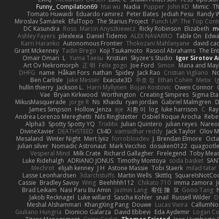
Funny_ Compilation69
htai wu
Nadia
Pupper
John KD
Mimic
Th
Tomato Huwaidi
Eduardo ramirez
Peter Bates
Jediah Pesu
Randy W
Miroslav Šamánek
EfulTopo
The Starius Project
Punch UP: The Top Conte
DC Kasundra
Ross
Marcin Anyszkiewicz
Ricky Robinson
Elizabeth
m
Ashley Fayers
plexlexia
Daniel Tidemo
ALEX NAVARRO
Table On
Edw
Karri Haranko
Autonomous Frontier
Thokozani Mahlanyane
david ca
Grant Mckenney
Tadin Brego
Koji Tsukamoto
Rasool Abrahams
The Ent
Omair Omari
L
Yuma Taesu
Kristian
Skyzee's Studio
Igor Sirotov 
Art Ov Nekromorph
正 明
Felix gogo
Joe Ford
Simon
Mana and Ma
DHFG
name
Håkan Fors
nathan
Spidey
Jack Rao
Cristian Vigliano
No
Ben Carlisle
Jake Messer
Exacute3D
주호 정
Ethan Cohen
Metix
I
hullin thierry
Jackson L.
Harri Myllynen
Bojan Kostovic
Owen Connor
Vae
Bryan Kirkwood
Worthington
Creating Simpires
Sigma Eta
MikusMasquerade
jorge R
Ns
Khaidu
ryan jordan
Gabriel Malmgren
D
James Simpson
Hollow_Jenza
eje
지환 이
log
luke harrison
C
Ray
Andrea Lorenzo Mereghetti
Nils Ringlstetter
Osbiel Roque Arocha
Rebe
Alpha3
Spotty Spotty YQ
TrixMix
Julian Quintero
julian reyes
Nareo
DivineXavier
DEATHSTEED
Cli4D
vamsidhar reddy
Jack Taylor
Olov M
Mesaland
Winter Night
Mert İyiiz
forrobloxdev
J. Brendan Elmore
Octa
julian silver
Nomadic Astronaut
Mark Vecchio
dosuken0122
quagootl
Vesperal Mind
Milk Crate
Richard Gallagher
Firelegend
Toby Mea
Luke Ridehalgh
ADRIANO JONUS
Timothy Montoya
soda basket
SAN
Mechrot
elijah kenney
J H
Astone Massie
Tobi Staerk
milad tatar
Lasse Leonhardsen
3darchstuffs
Martin Wells
Skittlq
SquareIsNotCo
Cassie
Bradley Savoy
Wing
Beehhhh112
Chikato 710
imma zamora
J
Brad Leikam
Nasi Paru Bu Amin
Jazmin Lang
宥任 陳
St
Gooo Tang
Jakob Recknagel
Luke willard
Sascha Kohler
snail
Russell Wilder
D
Meshal Alshammari
KhangXing Pang
Douwe
Lucas Vieira
CallumN
Giuliano Hungria
Dionicio Galarza
David Ebbevi
Eda Aydemir
Logan C