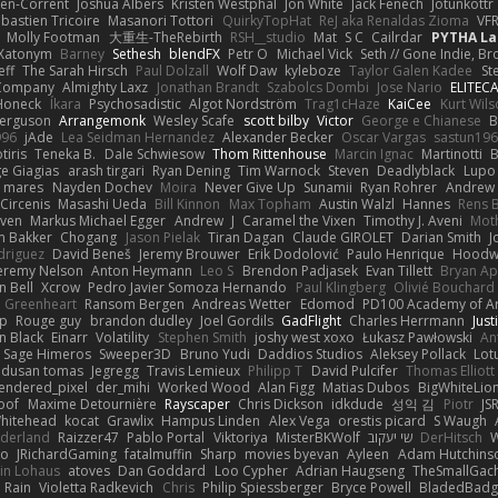
en-Corrent
Joshua Albers
Kristen Westphal
Jon White
Jack Fenech
Jotunkottr
bastien Tricoire
Masanori Tottori
QuirkyTopHat
ReJ aka Renaldas Zioma
VF
Molly Footman
大重生-TheRebirth
RSH__studio
Mat
S C
Cailrdar
PYTHA La
Xatonym
Barney
Sethesh
blendFX
Petr O
Michael Vick
Seth // Gone Indie, Bro
eff
The Sarah Hirsch
Paul Dolzall
Wolf Daw
kyleboze
Taylor Galen Kadee
St
e Company
Almighty Laxz
Jonathan Brandt
Szabolcs Dombi
Jose Nario
ELITEC
Honeck
Íkara
Psychosadistic
Algot Nordström
Trag1cHaze
KaiCee
Kurt Wils
Ferguson
Arrangemonk
Wesley Scafe
scott bilby
Victor
George e Chianese
B
996
jAde
Lea Seidman Hernandez
Alexander Becker
Oscar Vargas
sastun19
tiris
Teneka B.
Dale Schwiesow
Thom Rittenhouse
Marcin Ignac
Martinotti
B
e Giagias
arash tirgari
Ryan Dening
Tim Warnock
Steven
Deadlyblack
Lupo
d mares
Nayden Dochev
Moira
Never Give Up
Sunamii
Ryan Rohrer
Andrew 
 Circenis
Masashi Ueda
Bill Kinnon
Max Topham
Austin Walzl
Hannes
Rens 
iven
Markus Michael Egger
Andrew
J
Caramel the Vixen
Timothy J. Aveni
Mot
 Bakker
Chogang
Jason Pielak
Tiran Dagan
Claude GIROLET
Darian Smith
J
odriguez
David Beneš
Jeremy Brouwer
Erik Dodolović
Paulo Henrique
Hoodw
eremy Nelson
Anton Heymann
Leo S
Brendon Padjasek
Evan Tillett
Bryan Ap
n Bell
Xcrow
Pedro Javier Somoza Hernando
Paul Klingberg
Olivié Bouchard
Greenheart
Ransom Bergen
Andreas Wetter
Edomod
PD100 Academy of Ar
op
Rouge guy
brandon dudley
Joel Gordils
GadFlight
Charles Herrmann
Just
in Black
Einarr
Volatility
Stephen Smith
joshy west xoxo
Łukasz Pawłowski
An
Sage Himeros
Sweeper3D
Bruno Yudi
Daddios Studios
Aleksey Pollack
Lot
dusan tomas
Jegregg
Travis Lemieux
Philipp T
David Pulcifer
Thomas Elliott
endered_pixel
der_mihi
Worked Wood
Alan Figg
Matias Dubos
BigWhiteLio
oof
Maxime Detournière
Rayscaper
Chris Dickson
idkdude
성익 김
Piotr
JS
hitehead
kocat
Grawlix
Hampus Linden
Alex Vega
orestis picard
S Waugh
aderland
Raizzer47
Pablo Portal
Viktoriya
MisterBKWolf
שי יעקוב
DerHitsch
W
vo
JRichardGaming
fatalmuffin
Sharp
movies byevan
Ayleen
Adam Hutchins
in Lohaus
atoves
Dan Goddard
Loo Cypher
Adrian Haugseng
TheSmallGac
Rain
Violetta Radkevich
Chris
Philip Spiessberger
Bryce Powell
BladedBadg