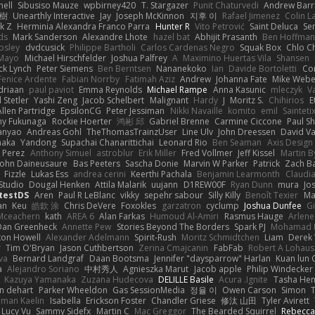
nell
Sibusiso Mauze
wpbirney420
T. Stargazer
Punit Chaturvedi
Andrew Barr
榕樹
Unearthly Interactive
Jay
Joseph McKinnon
지후 이
Rafael Jimenez
Colin L
k Z
Herminia Alexandra Franco Parra
Hunter R
Vito Petrović
Saint Deluca
Se
ds
Mark Sanderson
Alexandre Lhote
hazel bat
Abhijit Prasanth
Ben Hoffman
psley
dvdcusick
Philippe Bartholi
Carlos Cardenas Negro
Squak Box
Chlo Ch
Mayo
Michael Hirschfelder
Joshua Palfrey
A
Maximino Huertas Vila
Shansen
ck Lynch
Peter Siemens
Ben Berntsen
Nananekoko
Ian
Davide Bortoletti
Co
Fenice Ardente
Fabian Norrby
Fatimah Aziz
Andrew
Johanna Fate
Mike Webe
driaan
paul paviot
Emma Reynolds
Michael Rampe
Anna Kasunic
mleczyk
V
 Stetler
Yashi Zeng
Jacob Schelbert
Malignant
Hardy
J
Moritz S.
Chihirios
E
Allen Partridge
EpsilonCG
Peter Jessiman
Nikki Navaille
komito
emil
Sainteti
my Fukunaga
Rockie Hoerter
鸿彬 邱
Gabriel Brenne
Carmine Ciccone
Paul S
anyao
Andreas Gohl
TheThomasTrainzUser
Line Ulv
John Dreessen
David Va
naka
Yandong
Supachai Chanarittichai
Leonard Rio
Ben Seaman
Axis Design 
 Perez
Anthony Simuel
astroblur
Erik Miller
Fred Vollmer
Jeff Kissel
Martin B
John Daineusaure
Bas Peeters
Sascha Donie
Marvin W Parker
Patrick
Zach Ba
Fizzle
Lukas Ess
andrea cerini
Keerthi Pachala
Benjamin Learmonth
Claudi
Studio
Dougal Henken
Attila Malarik
uujann
D1REW00F
Ryan Dunn
mura
Jo
testDS
Aren
Paul R LeBlanc
vikky
sepehr sabour
Silly Killy
Benoît Texier
Ma
an
Keu
皓欽 涂
Chris DeVere
Foxokles
garzatron
cyclump
Joshua Dunfee
G
Mceachern
kath
AREA 6
Alan Farkas
Humoud Al-Amiri
Rasmus Hauge
Arlene
Dan Greenheck
Annette Pew
Stories Beyond The Borders
Spark PJ
Mohamad 
ton Howell
Alexander Adelmann
Spirit-Rush
Moritz Schmidtchen
Liam
Derek
r
Tim O'Bryan
Jason Cuthbertson
Zerina Cmajcanin
FabFab
Robert A Lohaus
va
Bernard Landgraf
Daan Bootsma
Jennifer "daysparrow" Harlan
Kuan lun 
a
Alejandro Soriano
中村秀人
Agnieszka Marut
Jacob apple
Philip Windecker
Kazuya Yamanaka
Zuzana Hudecova
DELILLE Basile
Acura .Ignite
Tasha Hen
n dehart
Parker Wheeldon
Gas SessionMedia
정율 이
Owen Carson
Simon
man Kaelin
Isabella
Erickson Foster
Chandler Griese
修汰 山田
Tyler Avirett
Lucy Vu
Sammy Sidefx
Martin C
Mac Greggor
The Bearded Squirrel
Rebecca