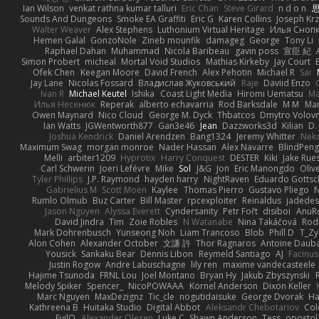
Ian Wilson
venkat rathna kumar talluri
Eric Chan
Steve Girard
n d o n
思
Sounds And Dungeons
Smoke EA Graffiti
Eric G
Karen Collins
Joseph Kr
Walter Weaver
Alex Stephens
Luthonium Virtual Heritage
Илья Сноп
Hemen Galal
GonzoNole
Zineb mounfik
damageg
George
Tony Li
Raphael Dahan
Muhammad
Nicola Baribeau
gavin poss
宣臣 紀
Simon Probert
micheal
Mortal Void Studios
Mathias Kirkeby
Jay Court
Ofek Chen
Keegan Moore
David French
Alex Pehotin
Michael R
Sai
Jay Lane
Nicolas Fossard
Владислав Жуковський
Raje
Daviid Enzo
Ivan R
Michael Keutel
Ishika
Coast Light Media
Hiromi Uematsu
Ma
Илья Несенюк
Reperak
alberto echavarria
Rod Barksdale
M M
Mar
Owen Maynard
Nico Cloud
George M. Dyck
Thbatcos
Dmytro Volov
Ian Watts
JGWentworth877
Gan3e46
Jean
Dazzworks3d
Kilian
D. 
Joshua Kendrick
Daniel Arendzen
Bang1324
Jeremy Whitter
Nek
Maximum Swag
morgan monroe
Nader Hassan
Alex Navarre
BlindPeng
Melli
arbiter1209
Hyprotix
Harry Conquest
DESTER
Kiki
Jake Rue
Carl Schwerin
Joeri Lefévre
Mike
Sol
J&G
Jon
Eric Manongdo
Oliv
Tyler Phillips
J.P. Raymond
hayden harry
NightRaven
Eduardo Gottsc
Gabrielius M
Scott Moen
Kaylee
Thomas Pierro
Gustavo Pliego
Rumlo Olmub
Buz Carter
Bill Master
rpcexploiter
Reinaldus
jadedes
Jason Nguyen
Alyssa Everett
Cyndersanity
Petr Fořt
disiboi
AnuR
David Jindra
Tim
Zoie Robles
N Watanabe
Nina Takáčová
Rod
Mark Dohrenbusch
Yunseong Noh
Liam Trancoso
Blob
Phill D
T_Zy
Alon Cohen
Alexander October
文謙 許
Thor Ragnaros
Antoine Daub
Yousick
Sankaku Bear
Dennis Libon
Reymeld Santiago
AJ
Facinu
Justin Rogow
Andre Labuschagne
lily ren
maxime vandecasteele
Hajime Tsunoda
FRNL Lou
Joel Montano
Bryan Hy
Jakub Zbyszynski
Melody Spiker
Spencer_
NicoPOWAAA
Kornel Anderson
Dixon Keller
Marc Nguyen
MaxDezignz
Tic_cle
nogutidaisuke
George Dvorak
Ha
Kathreena B
Huitaka Studio
Digital Abbot
Aleksandr Chebotariov
Col
EvilQ
Alexander Olesen
Luke C
Shawn Anderson
Tess
opostol