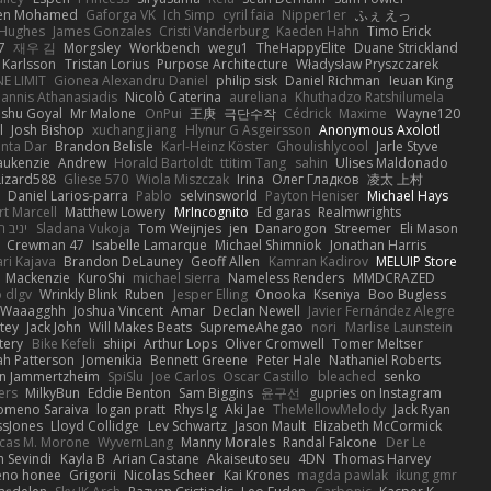
en Mohamed
Gaforga VK
Ich Simp
cyril faia
Nipper1er
ふぇ えっ
 Hughes
James Gonzales
Cristi Vanderburg
Kaeden Hahn
Timo Erick
7
재우 김
Morgsley
Workbench
wegu1
TheHappyElite
Duane Strickland
 Karlsson
Tristan Lorius
Purpose Architecture
Władysław Pryszczarek
E LIMIT
Gionea Alexandru Daniel
philip sisk
Daniel Richman
Ieuan King
oannis Athanasiadis
Nicolò Caterina
aureliana
Khuthadzo Ratshilumela
nshu Goyal
Mr Malone
OnPui
王庚
극단수작
Cédrick
Maxime
Wayne120
l
Josh Bishop
xuchang jiang
Hlynur G Asgeirsson
Anonymous Axolotl
nta Dar
Brandon Belisle
Karl-Heinz Köster
Ghoulishlycool
Jarle Styve
aukenzie
Andrew
Horald Bartoldt
ttitim Tang
sahin
Ulises Maldonado
izard588
Gliese 570
Wiola Miszczak
Irina
Олег Гладков
凌太 上村
Daniel Larios-parra
Pablo
selvinsworld
Payton Heniser
Michael Hays
t Marcell
Matthew Lowery
MrIncognito
Ed garas
Realmwrights
יניב 
Sladana Vukoja
Tom Weijnjes
jen
Danarogon
Streemer
Eli Mason
Crewman 47
Isabelle Lamarque
Michael Shimniok
Jonathan Harris
ari Kajava
Brandon DeLauney
Geoff Allen
Kamran Kadirov
MELUIP Store
Mackenzie
KuroShi
michael sierra
Nameless Renders
MMDCRAZED
 dlgv
Wrinkly Blink
Ruben
Jesper Elling
Onooka
Kseniya
Boo Bugless
Waaagghh
Joshua Vincent
Amar
Declan Newell
Javier Fernández Alegre
tey
Jack John
Will Makes Beats
SupremeAhegao
nori
Marlise Launstein
tery
Bike Kefeli
shiipi
Arthur Lops
Oliver Cromwell
Tomer Meltser
h Patterson
Jomenikia
Bennett Greene
Peter Hale
Nathaniel Roberts
an Jammertzheim
SpiSlu
Joe Carlos
Oscar Castillo
bleached
senko
ers
MilkyBun
Eddie Benton
Sam Biggins
윤구선
gupries on Instagram
lomeno Saraiva
logan pratt
Rhys lg
Aki Jae
TheMellowMelody
Jack Ryan
ssJones
Lloyd Collidge
Lev Schwartz
Jason Mault
Elizabeth McCormick
cas M. Morone
WyvernLang
Manny Morales
Randal Falcone
Der Le
 Sevindi
Kayla B
Arian Castane
Akaiseutoseu
4DN
Thomas Harvey
eno honee
Grigorii
Nicolas Scheer
Kai Krones
magda pawlak
ikung gmr