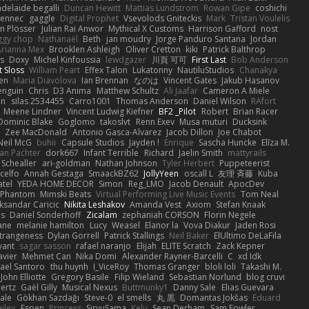
adelaide begalli
Duncan Hewitt
Mattias Lundstrom
Rowan Gipe
coshichi
Fennec
gaggle
Digital Prophet
Vsevolods Gniteckis
Mark
Tristan Voulelis
an Plösser
Julian Rai Anwor
Mythical X Customs
Harrison Gafford
nost
ggy chop
Nathanaël
Beth
jan moudry
Jorge Panduro Santana
Jordan
Arianna Mex
Brooklen Ashleigh
Oliver Cretton
kiki
Patrick Balthrop
ys
Doxy
Michel Kinfoussia
lewdgazer
川頁 可可
First Last
Bob Anderson
ot Sloss
William Peart
Effex Talon
Lukatonny
NautiluStudios
Chanakya
sen
Maria Diavolova
Ian Brennan
なのは
Vincent Gates
Jakub Hasanov
enguin
Chris
D3 Anima
Matthew Schultz
Ali Jaafar
Cameron A Miele
an
silas 2534455
Carro1001
Thomas Anderson
Daniel Wilson
RAfort
Meene Lindner
Vincent Ludwig Kiefner
BF2 _Pilot
Robert
Brian Racer
Dominic Blake
Goglomo
takoslvt
Renn Exev
Musa muturi
Ducksink
S
Zee MacDonald
Antonio Gasca-Alvarez
Jacob Dillon
Joe Chabot
Neil McG
buhii
Capsule Studios
Jayden !
Enrique
Sascha Huncke
Elīza M.
an Pachter
dork667
Infant Terrible
Richard
Jaelin Smith
mattyrails
 Schealler
ari-goldman
Nathan Johnson
Tyler Herbert
Puppeteerist
celfo
Annah Gestaga
SmaackBZ62
JollyYeen
oscall L
友理 斉藤
Kuba
atel
YEDA HOME DECOR
Simon
Reg_LMO
Jacob Denault
ApocDev
XPhantom
Mimski Beats
Virtual Performing Live Music Events
Tom Neal
ksandar Caricic
Nikita Leshakov
Amanda Vest
Axiom
Stefan Knaak
ns
Daniel Sonderhoff
Zicalam
zephaniah CORSON
Florin Negele
ane
melanie hamilton
Lucy
Weasel
Elanor la
Vova Diakur
Jaden Rosi
strangeness
Dylan Gorrell
Patrick Stallings
Neil Baker
ElUltimo DeLaFila
yant
sagar sasson
rafael naranjo
Elijah
ELITE Scratch
Zack Kepner
avier
Mehmet Can
Nika Domi
Alexander Rayner-Barcelli
C
xd Idk
ael Santoro
thu huynh
I_ViceRoy
Thomas Granger
bloli loli
Takashi M.
John Elliotte
Gregory Basile
Filip Wieland
Sebastian Norlund
blog cruvi
ertz
Gaël Gilly
Musical Nexus
Buttmunky1
Danny Sale
Elias Guevara
ale
Gökhan Sazdağı
Steve-0
el smells
丸 黒
Domantas Jokšas
Eduard
ailey
Espen
Princess
SiryuSama
Kelu
Sean Derham
Sam Fowler