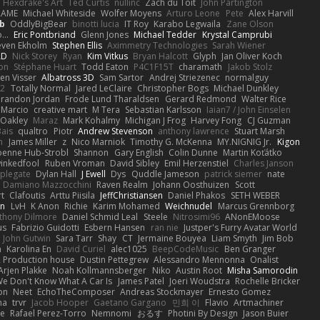
Hexdrake's Art
Ted Curtis
nullinc
Zach du Toit
John Partington
RAME
Michael Whiteside
Wolfer Moyens
Arturo Leone
Pete
Alex Harvill
b
OddlyBigBear
binotti lucia
IT Roy
Karabo Legwaila
Zane Olson
...
Eric Pontbriand
Glenn Jones
Michael Tedder
Krystal Camprubi
even Ekholm
Stephen Ellis
Aximmetry Technologies
Sarah Wiener
AD
Nick Storey
Ryan
Kim Vitkus
Bryan Halcott
Glyph
Jan Oliver Koch
on
Stéphane Huart
Todd Eaton
P4C1F15T
charamath
Jakob Stolz
en Visser
Albatross 3D
Sam Sartor
Andrej Striezenec
normalguy
62
Totally Normal
Jared LeClaire
Christopher Bogs
Michael Dunkley
randon Jordan
Frode Lund Tharaldsen
Gerard Redmond
Walter Rice
 Marcio
creative mart
M Tera
Sebastian Karlsson
Iaian7 / John Einselen
Oakley
Maraz
Mark Kohalmy
Michigan J Frog
Harvey Fong
CJ Guzman
Bais
qualtro
Piotr
Andrew Stevenson
anthony lawrence
Stuart Marsh
h
James Miller
z
Nico Marniok
Timothy G. McKenna
MY.NIGNIG Jr.
Kigon
oenne Hub-Strobl
Shannon
Gary English
Colin Dunne
Martin Koťátko
inkedfool
Ruben Vroman
David Sibley
Emil Herzenstiel
Charles Janson
plegate
Dylan Hall
J Ewell
Dys
Quddle Jameson
patrick siemer
nate
Damiano Mazzocchini
Raven Realm
Johann Oosthuizen
Scott
t
Clafoutis
Arttu Piisila
JeffChristiansen
Daniel Phakos
SETH WEBER
in
LvH
K Anon
Richie
Karim Mohamed
Weichnudel
Marcus Grennborg
thony Dilmore
Daniel Schmid Leal
Steele
Nitrosimi96
ANonEMoose
us
Fabrizio Guidotti
Esbern Hansen
ran nie
Justper's Furry Avatar World
John Gutwin
Sara Tarr
Shay
CT
Jermaine Bouyea
Liam Smyth
Jim Bob
n
Karolina En
David Curiel
alec1025
BeepCodeMusic
Ben Granger
R Production house
Dustin Pettegrew
Alessandro Mennonna
Onalist
Arjen Plakke
Noah Kollmannsberger
Niko
Austin Root
Misha Samorodin
e Don't Know What A Car Is
James Patel
Joeri Woudstra
Rochelle Bricker
on
Neet
EchoTheComposer
Andreas Stockmayer
Ernesto Gomez
ha
trvr
Jacob Hooper
Gaetano Gargano
민희 이
Flavio
Artmachiner
e
Rafael Perez-Torro
Nemnomi
おるす
Photini By Design
Jason Buier