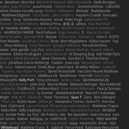
ie
Minehow
Mon1k4
Mitchell Kirkwood
Mike Bonafede
Keith Bridges
angley
Juan M Ortiz
yusuf kodat
Taliesin River
GrimeOnADime
Cabot3D
ntient chicken noodle soup
Robbe Callewaert
Michael
Shalekendar
Matthew Edgmon
Tara Exotic
Juha Lindfors
Haydon Costall
Gonzako
ristine
Gray
Someone Anyone
sonal
Peter Page
Saturnis#6115
Pureon
Rinalds Miļicins
Monica Pirvu
家俊 吴
Jahluu
Paul Marshall
ral
Heather Walker
Jonathan Shelley
Martín Franchi
Bianca Goldbach
r
HARRISON PARKER
Ned Fullsom
Ergo Venatus
D
Marco De mitri
aleria Rosales
ZerozenSFM
tbycae
Chloe Kiso
Alastair JL
chen li
OOPS!
than Mulwee
Jonathan Correa
Rose
Jhon Magdalena
Aisha Harper
Fuji
xx
Zhou Weitong
Tony Elwood
Sprague Williams
FeroshGirlSims
hewan
luke gentile
Lux_Fox
azbeaupre
Binsei Numao
Quade Zaban
lentine
Edson Rodriguez
Dávid Borsodi
Lil Sleeping Bag
SubToMyYTplz
Studio | Elliott Benjamin
Steve Clements
Gordon S
Thomas Deisz
ýšek
Jonathan Caron-Roberge
Gaston
Jose Luis
seryong kim
till toe
ll
Isaac
katren wood
Deek_Blue
Jason Eyre
Bradley Wilson
Cathy W
a Toyama
Von Piper Flowers
Søren Rosendahl
Van Den Heuvel Matthew
se Espinoza
iiiimmmm
Matthias LN
SteelDriver
Henri49
Solid Jake
tthew Jeffs
Kelly Port
Tony Johnson
Sadie J. Foxx
SilentWatcher28
iulio Chiaramonte
John Doe
Mornè Blake
Mateusz Relinger
Elia ALMALIKI
 Lukkarila
ColdRice25
Anthea Ward
Peter Mark Wittmann
Pascal Scrivani
Hadlah
Kyle Mitrione
Ty Grenier
dddddrdrdrdrdr
Marcell Ceslowsky
 Wight
幸史 松下
Eduardo
Peter Thomson
Sean T
Zero
Ben Gillespie
Paul Lau
Robin Nuen
jeffsarge
Alexandro Torres
Volico72
morzsa
Chen
DaDrood
Laura Pesenti
Brianna Janssen Saldivar
Matthew Chapin
Matz Klint
Sally Hastings
Michael Updike
Alexandra Forman
MrIsklar
ry
Sedale Pelle
by Tiny
Ale Pašeta
nile
Ike Saunders
Aves Arcana
inex
Tim Schulz
Ratner
KelsyJay
Jo
HARTHUR
Taylor Freeman
FRED MAHER
Tom
JimmyCNX
The one and only phase
sepp
HectorOH
Brian
Alyx
 Whitehead
Matthew Tronc
R
Gabirél
Force Feed
Radosław Wieczorek