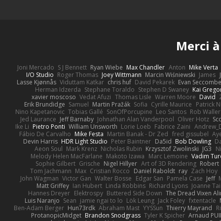
Merci à
Joni Mercado
S J Bennett
Ryan Wiebe
Max Chandler
Anton
Mike Verta
I/O Studio
Roger Thomas
Joey Wittmann
Marcin Wiśniewski
James
Lasse Kjønnås
Viduttam Katkar
chris huf
David Pekarek
Evan Seccomb
Herman Idzerda
Stephane Toraldo
Stephen D Swaney
Kai Grego
xavier moscoso
Vedat Afuzi
Thomas Lisle
Warren Moore
David
Erik Brundidge
Samuel
Martin Pražák
Sofia
Cyrille Maurice
Patrick 
Nino Kapetanovic
Tobias Gallé
SonOfPorcupine
Leo Santos
Rob Waller
Jed Laurance
Jeff Barnaby
Johnathan Alan Vanderpool
Oliver Hotz
Sc
Ike Li
Pietro Ponti
William Unsworth
Lorie Loeb
Fabrice Zaini
Andrew_
Fábio De Carvalho
Mike Festa
Martin Banak - Dr Zed
fred gissubel
Aye
Devin Harris
HDR Light Studio
Peter Baintner
Da5id
Bob Dowling
Da
Aeon Soul
Mark Krenz
Nicholas Rubin
Krzysztof Zwolinski
JG3
N
Melody Helen MacFarlane
Makoto Izawa
Marc Lemoine
Vadim Tur
Sophie Gilbert
Grische
Nigel Hillyer
Art of 3D Rendering
Robert
Tom Jachmann
Max
Cristian Rocco
Daniel Raboldt
ray
Zach Hoy
John Wagman
Victor Gan
Walter Bosse
Edgar San
Pamela Case
Jeff
Matt Griffey
Ian Hubert
Linda Robbins
Richard Lyons
Joanne Tai
Hannes Dreyer
Elektrospy
Buttered Side Down
The Dread Vixen Al
Luis Naranjo
Sean
jamie ngai to lo
Lök Leung
Jack Foley
fxtentacle
Ben-Adam Berger
Hun73rdk
Abraham Mast
YYSSun
Thierry Mayrand
R
ProtanopicMidget
Brandon Snodgrass
Tyler K Spicher
Arnaud PU