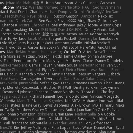
us
Jehad Maddah
재윤 옥
Irma Andersson
Alex Cullinane-Carrasco
n Tabone
MarzZ
Well Misinformed
charlie otto
HAGI
Cédric Vermeirre
dard
Paul Friedl
Charles
Michael Dunphy
GremlinBrokeMyVideoGame
s
EasedChunk2
RayePixlrKay
Houston Gaston
Danizoar
NekoTux
amamoto
Derek Carlin
Ben Watts
RavenXXXX
Virgil Shaw
Zeikomiray
Chance K
Mistral Chronicles
cael mckinney
Jakey Floofle
Allison Cope
AI videomaking
Moon
正和 綱嶋
David KALFON
Dmitry Vinnik
Katti
 Scotzniovsky
Hieu Tran
新之助 佐々木
Armin Bauer
Konrad Wantrych
itra
Fy Hy
Jack
Jacob Mars
Shaquita Puckett
Danning Lu
LunaLoutre
i Aldridge
jerry biggs jr
JakkeN
Anthony Castillo
Nikolai Strelioff
ez
Trevor Seitz
Aaron
Eva Eoska V
Williscool
Here4StuffAndAllThat
kes
MaddieMooMoon
shuhao wang
WorldBLD
Artet
Drew Tanner
Vera Morales
Mattias Eriksson
le-cds
Jamie Oakley
Shihan Barbee
s
Fuller Pendleton
Eduard Marsinyac
Matthew J Clarke
Danny Dimbleby
valsekamerplant
Cemile Høyer
Viviane Souza
Meredith Jones
Van Gun
Junzhe Zhu
nate arnold
Flynn Duniho
Pietro Piemontese
Ronnie Barnett
nt Belcour
Kenneth Simmons
Amir Mansour
Joaquim Vergara
Lizbeth
Soul Evans
Carlos Javier
Silverelitist
Dane Bucao
Salomé Lagarde
 Krakowski
Juuso Sipilä
SofaKing42
Frank
Jermaine Dawson
Chen Huang
arry Merrett
Respectable Studios
Phil Wilt
Dmitry Sorokin
Cookymine
n
Desmond Johnson
Richard
Roman Volobuev
Teraa Bull
Chodey
Maggie Raycheva
Richard Funnell
Leonardo Borsten
Vinicius Morgado
KG media
Manu T
S K
Lucas Signoles
NinjARTA
Mohamedmoawad Hilal
Ross
styles
Blaine Gray
Lewis Stephens
Alex Brown
MDTH
maru
Make
an
Ta Sp
Matthew-Gracey Desravines
Anika
Juan Ramón Ortiz Estévez
nck
Johan Simonsson
dokiderg
Brian Lane
Nathan Salla
S A Cooke
 Ollikainen
Aimé
cloudhed
Duskfall
Samuel Bassale
Mathijs Peerboom
d
Will
francesco sabbatella
Alexander Leinauer
Tony Alfredsson
lines78
Kie
Jeffrey McIlmoyle
Felix Lopez
Steve White
Daniel Warf
Syed
꒒ꀎꋪꋪꌩ ꀘꈤꀤꁅꃅ꓄
Adrien Alexandre
Rab
Thomas Woodward
Alan Bakir