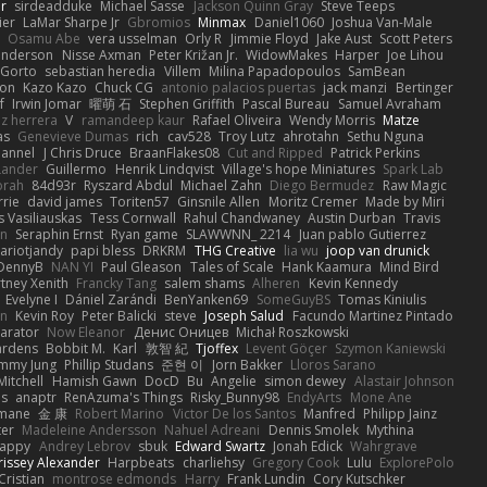
ar
sirdeadduke
Michael Sasse
Jackson Quinn Gray
Steve Teeps
ier
LaMar Sharpe Jr
Gbromios
Minmax
Daniel1060
Joshua Van-Male
Osamu Abe
vera usselman
Orly R
Jimmie Floyd
Jake Aust
Scott Peters
enderson
Nisse Axman
Peter Križan Jr.
WidowMakes
Harper
Joe Lihou
Gorto
sebastian heredia
Villem
Milina Papadopoulos
SamBean
eon
Kazo Kazo
Chuck CG
antonio palacios puertas
jack manzi
Bertinger
f
Irwin Jomar
曜萌 石
Stephen Griffith
Pascal Bureau
Samuel Avraham
z herrera
V
ramandeep kaur
Rafael Oliveira
Wendy Morris
Matze
as
Genevieve Dumas
rich
cav528
Troy Lutz
ahrotahn
Sethu Nguna
lannel
J Chris Druce
BraanFlakes08
Cut and Ripped
Patrick Perkins
Lander
Guillermo
Henrik Lindqvist
Village's hope Miniatures
Spark Lab
rah
84d93r
Ryszard Abdul
Michael Zahn
Diego Bermudez
Raw Magic
rie
david james
Toriten57
Ginsnile Allen
Moritz Cremer
Made by Miri
 Vasiliauskas
Tess Cornwall
Rahul Chandwaney
Austin Durban
Travis
on
Seraphin Ernst
Ryan game
SLAWWNN_ 2214
Juan pablo Gutierrez
ariotjandy
papi bless
DRKRM
THG Creative
lia wu
joop van drunick
DennyB
NAN YI
Paul Gleason
Tales of Scale
Hank Kaamura
Mind Bird
tney Xenith
Francky Tang
salem shams
Alheren
Kevin Kennedy
Evelyne I
Dániel Zarándi
BenYanken69
SomeGuyBS
Tomas Kiniulis
in
Kevin Roy
Peter Balicki
steve
Joseph Salud
Facundo Martinez Pintado
larator
Now Eleanor
Денис Оницев
Michał Roszkowski
ardens
Bobbit M.
Karl
敦智 紀
Tjoffex
Levent Göçer
Szymon Kaniewski
immy Jung
Phillip Studans
준현 이
Jorn Bakker
Lloros Sarano
Mitchell
Hamish Gawn
DocD
Bu
Angelie
simon dewey
Alastair Johnson
ps
anaptr
RenAzuma's Things
Risky_Bunny98
EndyArts
Mone Ane
pmane
金 康
Robert Marino
Victor De los Santos
Manfred
Philipp Jainz
ter
Madeleine Andersson
Nahuel Adreani
Dennis Smolek
Mythina
Happy
Andrey Lebrov
sbuk
Edward Swartz
Jonah Edick
Wahrgrave
issey Alexander
Harpbeats
charliehsy
Gregory Cook
Lulu
ExplorePolo
Cristian
montrose edmonds
Harry
Frank Lundin
Cory Kutschker