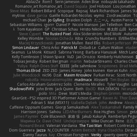
AblazZe
Rom1
Serin Jameson
Aden Bise
nobuyuki takahashi
Romanov_art Romanov_art
David Sopala
Joel Hobson
Lou Jonathan
Steve Mitas
Robert Billard
Scopique
Repsaj
Mark Richardson
James St
mytrixx
dave garcia
Gaëlle Robardet-Nicolas
wymo
Zoidrawzaton
T
michael Chan
Jo Gylling
Braiden Dolph
たこーん
Austin Pierce
Sebastian Williams
igorrr
Daniel P
Nicole Manson
Jan Tellethon
Ben Ca
k
Tom Kayakson
GP
Christian Schau
Hristo Nikolov
将太郎 山田
kyo
Steve Cypert
The Rusted Pixel
Alex Söderström
MoE MoW
Autumn
Kelley Womble
Nicolas Ocheda
Kiba
Crunchy Numbers
El/Ellie/El
Maciej Krzyszkowski
Jonathan Mullen
Reid Ellis
Robert Jefferson
Ph
Simon Lindauer
Chris Arko
Patrick M
Didadi Le
Callum Walton
etude
Seamus
La Monk
Kitsun3
Sabrina Yeong
Barbara Hanusiak
Mitch Lan
Kelly Tomlinson | Vision Space
VuD
Jaii Orozco
Kimberly Hutchinson
Tobias Jensby
Robert Bergman
martin
NebularStreams
Charles Che
Yuliya
Ralph Does Stuff
EEEEE
Jelle sahmkow
Scopitones
Brad Mel
Thomas Elrod
ZED ZED
James Abney
John kivinen
Kieran Kuhn
Ale
Julie Woodcock
nic96
Dzät
Maxim Krioukov
Furkan Kirac
Scott North
robzilla
HonorableHoplite
madmacx
AlisserB
Tim Boylan
Br
Carlos Abraham Gutiérrez Solis
Clemente Miralles
Tyler Vaughn
Las
ShadowolfVFX
John Britti
Jack Quinn
Beth
Ebi3D
RVA DEMON
Niranjan
polo
Mila
Dewi
Matt's Media
Stephen Grimm
microd
GearGrit - PS2 inspired 3D Platformer Action Game!
Raven Ai
Thor Dav
Adrian S
Mat (M5X11)
Izabella Dębek
john
Andrew
Alexis 
Caffeine Oppsum Games
Giorgi Samukashvili
Alex Tsiskarishvili
Family R
Harrison Jones
Saihou
LEDAfterBurners
Roe Hughes
Simon
getz
James Paynter
Cole Blazevich
家維 張
Jakub Kukuryk
Kemberlyn Pegu
Марина Ск
Dave Child
UncleJesseppe
Mike Duncan
Rene
名氏 
Noward Beast
Valerian Vardania
The Taxi Man
Robert Contreras
Dom Guerrera
Jazza
N_COUNTER
Artem Beitsch
Iryna Osadcha
Diran 
Danny Taurus
kay
Christian Forsgren
Venky
qwerty qwerty
Dam