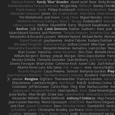
Marcos Antonio
Randy "Blue" Bowden
david curiel
Rune
Nicky Brow
Kamila Novakova Tereza Nemcova
Wogan May
NefaroX
Stanley Chen
Paola Avanzo
Sarah
Philipp Krombusch
Anthony Rosbottom
Dani
Alexander Levenson
James
Ma. Cristina Risoli
Yota chiba
Dean Simon
Tim Winkelmann
Joel Green
Cody Chow
Miguel Mendez
Mario E
Heriberto Reinoso Gallegos
Elena T
Strogg
DaskalosBCE
Maniac
Tabia Lourenco
Redlion
HeyoNSFW
Darry
Wojciech Świątkiewicz
Ja
Beefree
治英 矢島
Caleb Simmons
Nathan
baitham i
Maet
Jean
Iulian-Eduard Varvara
Jack Plummer
Temple Simpson
Jonathan Diaz
Ja
Alessandro & Riccardo Lazzarin
Wilhelm Nylund
Michael Bertin
Michael
Rupert Eveleigh
JaaySweeney
Andrei Tabone
Ruslana Dutchak
Worawut Pongchen
Daniel Jennings
Joshua Conard
Mike Dyer
Jere
Aleksandra Davydenko
Benjamin Newman
Kumatora
Liam Jordan
Mas
Bryn Couser
HanaYou
Hakar Kerarmor
Elric Chen
Michelle Hiro
William Bergen II
Slompy
yotpak
Morgan
Ximo Llopis Barber
Piero
Nicolas Ocheda
Clemente Gonzalez
Sean McSharry
Jack Palmstrom
Dennis Torosyan
Brian Dolan
Cameron Koch
Xavier Caliz
Zach Robyn
Alberto Ferrer Lara
Edo Salvej
Pzit
✧ 𝔪𝔞𝔯𝔦 ✧
eeee
Aurora Nights 
Ricardo Negrete
Саша Ячмень
Solacen
Martynas Gurskas
Play
Jose Francisco Martinez
The Name Brand Company
Bouillard
Patrick Ry
JC
uiiunan
Rongina
DigiTaco
Thierwaechter
Francois Gandon
Aaron 
Elias Jimenez
Lawrence Rogers
Kurt Boyer
Risk 📀
Andreea Cosma
Cedoulain
Jeff McGowan
Carlos Filipe
Oleg
Elsie
Markus Löchte
An
yuijung seo
Imagined Realms
Alani Sanders
Deck
Dane Reisenbigle
Jesse Marku
Allan Wright
Drake Gao
Julileeheehee
Aleksandra Stefano
Alexander Wilhelm
Martin Wittfooth
Anthony F DeMarco
Alejo Parad
Jean-Cassien Marmey
Weird Oposssum
LIUBOYAN
Raul Perez Delgado
Jedi Chen
Jaxson Crookston
Ewos
Miroslav Hudec
Davebb933
lando
prfctwhite
yataa
Christopher Bradley
Joe Rivera
Malte Schweitzer
Ro
Jonathan
Verbatim
Clay T
Reiten Cheng
Joykk
Sonia domenech garcia