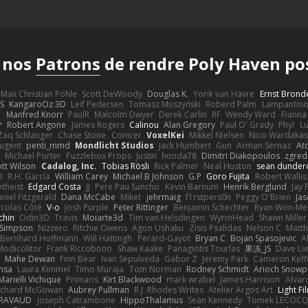
 nos
Patrons
de rendre Poly Haven po
Max Christian Pohle
Scott DeWoody
Douglas K.
Yorik van Havre
Ernst Brond
JS
KangaroOz 3D
Leif Pedersen
Tomasz Muszyński
Roberd Palm
Lampantin
e
Manfred Knorr
PaulR
Malcolm Dwyer
Derek Carlin
RF
Wendy Ward
Fiann
r
Robert Angone
James Rogers
Calinou
Alan Gregory
Paul O' Grady
Phyl
Lu
Zaq Schlanger
Chase Stone
Conicer
VoxelKei
Mikkel Nielsen
Nico Wardaka
Nugent
penti_mmd
Mondlicht Studios
Jack Humbert
Gun
Arman Sernaz
At
Michael Porter
Puzzlebox Props
Justin
honda78
Dimitri Diakopoulos
zgred
ott Wilson
Cadalog, Inc.
Tobias Rösli
Rick Palmer
Neal Huston
sean dunder
D
R.H. García
William Carey
Michael B Johnson
G.P
Goro Fujita
Robert Wallis
theist
Edgard Costa
JJ
Pere Pau Sancho
Kevin Barnum
Henrik Berglund
Jay
niel Fitzgerald
Dana McCabe
Miket
jehrmaig
f1rstpers0n
Peggy O'Brien
Jas
icolas Côté
V-o
Josh Purple
Peter Rittinger
Benjamin Schechter
Ryan Won-Me
chin
Odin3D
Travis
Moiarte3d
Tim van Helsdingen
WyrmHead
Shawn Miller
 Simpson
Nizzero
Ritchie Owens
Agon Ushaku
Zisis Psalidas
Nelson C
Matth
Bernhard Hoffmann
Will Hattingh
Perard-Gayot
Bryan C
Bojan Spasojevic
A
Modicolitor
Frank Riccobono
Shaw Kaake
Panagiotis Tourlas
果冻_JS
Dave Li
Mahe Dewan
Finn Bear
Ivan Sepulveda
Gabor Z
Jeremy Park
Cameron Keff
insa
Laura Kimmel
Timo Muraja
Tom Norman
Rodney Schmidt
Arioch Snow
Marielli Vichique
Primaris
Kirt Blackwood
mark wrabel
James Harrison
Alvar
ichard McGowan
Aubrey Pullman
R.J. Rhodes Writes
Atelier Argos Art
Light Fi
IRAVAUD
Joseph Catrambone
HippoThalamus
Sean Kennedy
Tomek LECOC