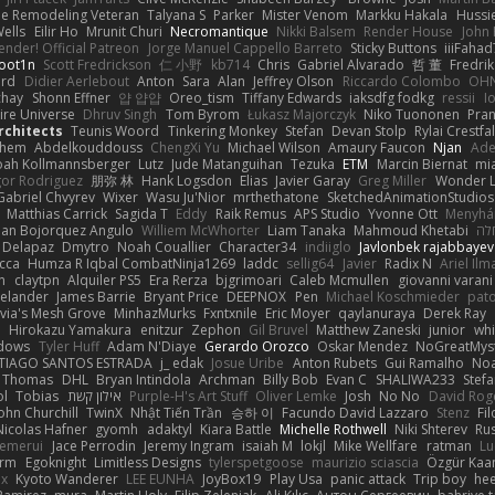
e Remodeling Veteran
Talyana S
Parker
Mister Venom
Markku Hakala
Hussi
ells
Eilir Ho
Mrunit Churi
Necromantique
Nikki Balsem
Render House
John
nder! Official Patreon
Jorge Manuel Cappello Barreto
Sticky Buttons
iiiFahad
oot1n
Scott Fredrickson
仁 小野
kb714
Chris
Gabriel Alvarado
哲 董
Fredrik
ard
Didier Aerlebout
Anton
Sara
Alan
Jeffrey Olson
Riccardo Colombo
OHN
chay
Shonn Effner
얍 얍얍
Oreo_tism
Tiffany Edwards
iaksdfg fodkg
ressii
I
ire Universe
Dhruv Singh
Tom Byrom
Łukasz Majorczyk
Niko Tuononen
Pra
Architects
Teunis Woord
Tinkering Monkey
Stefan
Devan Stolp
Rylai Crestfal
yhem
Abdelkouddouss
ChengXi Yu
Michael Wilson
Amaury Faucon
Njan
Ade
ah Kollmannsberger
Lutz
Jude Matanguihan
Tezuka
ETM
Marcin Biernat
mi
gor Rodriguez
朋弥 林
Hank Logsdon
Elias
Javier Garay
Greg Miller
Wonder L
Gabriel Chvyrev
Wixer
Wasu Ju'Nior
mrthethatone
SketchedAnimationStudios
Matthias Carrick
Sagida T
Eddy
Raik Remus
APS Studio
Yvonne Ott
Menyhár
an Bojorquez Angulo
Williem McWhorter
Liam Tanaka
Mahmoud Khetabi
חלה
 Delapaz
Dmytro
Noah Couallier
Character34
indiiglo
Javlonbek rajabbayev
cca
Humza R Iqbal CombatNinja1269
laddc
sellig64
Javier
Radix N
Ariel Ilm
n
claytpn
Alquiler PS5
Era Rerza
bjgrimoari
Caleb Mcmullen
giovanni varani
elander
James Barrie
Bryant Price
DEEPNOX
Pen
Michael Koschmieder
pato
via's Mesh Grove
MinhazMurks
Fxntxnile
Eric Moyer
qaylanuraya
Derek Ray
e
Hirokazu Yamakura
enitzur
Zephon
Gil Bruvel
Matthew Zaneski
junior
whi
dows
Tyler Huff
Adam N'Diaye
Gerardo Orozco
Oskar Mendez
NoGreatMys
TIAGO SANTOS ESTRADA
j_ edak
Josue Uribe
Anton Rubets
Gui Ramalho
Noa
Thomas
DHL
Bryan Intindola
Archman
Billy Bob
Evan C
SHALIWA233
Stef
ol
Tobias
אילון קשת
Purple-H's Art Stuff
Oliver Lemke
Josh
No No
David Rog
ohn Churchill
TwinX
Nhật Tiến Trần
승하 이
Facundo David Lazzaro
Stenz
Fi
Nicolas Hafner
gyomh
adaktyl
Kiara Battle
Michelle Rothwell
Niki Shterev
Ru
emerui
Jace Perrodin
Jeremy Ingram
isaiah M
lokjl
Mike Wellfare
ratman
Lu
orm
Egoknight
Limitless Designs
tylerspetgoose
maurizio sciascia
Özgür Kaan
ox
Kyoto Wanderer
LEE EUNHA
JoyBox19
Play Usa
panic attack
Trip boy
he