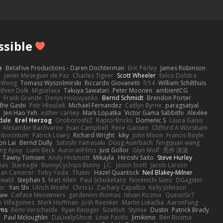
ssible
e
BetaFive Productions - Daren Dochterman
Eric Perley
James Robinson
o
Javier Meseguer de Paz
Charles Tigner
Scott Wheeler
Eelco Dolstra
a Wong
Tomasz Wyszolmirski
Riccardo Giovanetti
fr54
William Schilthuis
thien Dulk
Miguelaxa
Takuya Sawatari
Peter Moonen
ambientCG
s
Frank Grande
Denys Holovyanko
Bernd Schmidt
Brendon Porter
dhe Gashi
Petr Hloušek
Michael Fernandez
Caitlyn Byrne
paragsatyal
Jen Hao Yeh
esther carney
Mark Lopatka
Victor Gama Sabbithi
Alexlee
dale
Erel Herzog
OroborosNZ
RaptorBricks
Domenic S
Laura Ganis
Alexander Bachvarov
Evan Campbell
Rene Gansen
Clifford A Worsham
 Piboontum
Patrick Lowry
Richard Wright
kiky
John Moon
Francis Boyle
on Lai
Bernd Dully
Satoshi Yamasaki
Doug Auerbach
fengquan wang
ng Apuy
Liam Beck
AuroranFilms
Just Gollor
Glyn Wolf
亮作 淡波
Tawny Tomsen
Andy Hickmott
Mikayla
Hiroshi Saito
Steve Hurley
ias
Stareagle
BunnyCyclops Bunny
J.C.
Jason Scott
Jacob Larson
lan Camerer
Toby Yoda
Thater
Hazel Quantock
Neil Blakey-Milner
ewald
Stephan S
Matt Allen
Paul Schicketanz
Norimichi Sano
DGagster
er
Yan Shi
Ulrich Woehr
Chris Li
Zachary Capalbo
Kelly Johnson
paw
Catface Meowmers
gardeninn thomas
Istvan Kozma
QuesoGr7
o Villagomez
Mark Hoffman
Josh Roenker
Martin Lukačka
AaronFung
lms
Rémi Verschelde
Ryan Reisiger
SizeKivit
Stymie
Dustin
Patrick Brady
Q
Paul Mcloughlin
DaLivelyGhost
Lose Pacific
Jimikimo
Ben Bosma