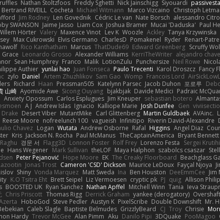
ruffles
Nathan Stoltzfoos
Freddy Sghetti
Nick Jainschigg
Siyouardi
passivest
Bertrand RIVEILL
Cocheta
Michael Witmann
Marco Vizcaino
Christoph Letma
afford
Jim Rodney
Len Govednik
Cédric Le van
Nate Borsch
alessandro Citro
oby SWANSON
Jaime Jasso
Liam Cox
Joshua Bramer
Mucai 'Daduska'
Paul H
Willem Hörter
Valery
Maxence Vinot
Lev K
Woozle
Ackley
Tanya Krzywinska
sey
Max Cukrowski
Elvis Germano
CharlesD
Pomakenel
Ryder
Renart-Patr
mawolf
Rico Kanthatham
Marcus
ThatDude69
Edward Greenberg
Scruffy Wol
 Grace
Leonardo Grosso
Alexander Williams
KerriTheWriter
alejandro chave
eanor
Sean Humphrey
Franco
Malik
LotionZulu
Punchersize
Neil Rowe
Nicol
ilippe Authier
yunlai hao
Juan Fonseca
Paulo Trecenti
Karol Droszcz
Fancy F
nc
zylo
Daniel
Artem Zhuzhlikov
Sam Gao
Womp
Francois Lord
AirSickLow
ders
Richard
Haan
Pressman505
Katelynn Parsec
Jacob Duhon
포로루
Debo
貴 山崎
Ayomide Awe
Sicong Ouyang
bjakbjak
Davide Medici
Padraic McQuar
n
Anxiety Opossum
Carlos Esplugues
Jim Kneuper
sebastian botero
Almantas
lesmoen
A J
Andrew Islas
Ignacio
Kalliope Marie
Josh Dunfee
Gen
viviisecti
c Drake
Desert Viber
MutantMike
Carl Glittenberg
Martin Guldbaek
AVAinc.
L
Reese Moore
nofreelunch 100
vagueish
Infinitipo
Riverin David-Alexandre
aulio Chavez
Logan
Wutata
Andrew Osborne
Rafal
Higgins
Angel Diaz
Cour
ter
Kris
Jackson N. Rocha
Paul McManus
TheCaptainAmerica
Bryant Bennett
 Raghu
경문 서
Flagg3D
Lonnon Foster
Rolf Frey
Lorenzo Festa
Sergei Krutih
ee
Hans Wegener
Mark Sullivan
theLOF
Maya Halphon
szabolcs csaszar
Stel
idsen
Peter Pejanović
Hope Moore
EK
The Creaky Floorboard
Beachglass G
Lazootin
Jonas Trost
Cameron 'CSD' Dickson
Maurice LeDoux
Fayçal Njoya
J
islov
Shiny
Vonda Marquez
Matt Sweda
Ina
Ben Houston
DeeEmmCee
Jim 
ity
K.O Tsitra Eht
Brett Seipel
Liz Vermoesen
cryptic pk
PJ
quig
Allison Phili
s
BOOSTED UK
Ryan Sanchez
Nathan Apffel
Mitchell Winn
Tania
Ieva Strau
无
Chris Priscott
Thomas Rigg
Derrick Graham
yankee (derogatory)
Overshaf
Azerta
HoboGod
Steve Pedler
Austyn K
PixelScribe
Double Downshift
Mr. 
Bebekian
Caleb Slagle
Baptiste Belmudes
GrizzlyBeard
CJ
Troy
Chrisie
Morr
on Hardy
Trevor McGee
Alan Pimm
Aku
Danilo Pipi
3DQuake
PooMagoo