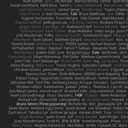
mark stalzer
Jack J
Ian Neisser
Marcus Morba
LePew
Ryan Rod
Kazuki Kamimura
Mark Boss
Yaron L.
Lukas Kalbertodt
Marcos Vaz
Sé
Lauri Kananen
wheany
Unreal Sensei
tchaikovsky2
Taylor J Peters
Chord Shore
A. Stan Konowitz
Talii
Bruce Matthews
Aria
3dfan
Eugene Ovcharenko
Fiona Margrie
Alan Daniels
Mark Mazaitis
J
Andrew Faithfull
wellingtoncrab
Ada Rose Cannon
Resilient Pictur
Reggie Storm
Dan Repp
pk
Nathaniel E Bell
Benita Winckler
Kai 
YeGrayHound
Kevin Turner
Brian McMullen
oleko senga
Jason 
Josh Macdonald
Pafka
Byeong Chul JIN
Dumbass Dragon
Alkaza1
Alex Hyner
Scott Gilbert
Matthew Gerard
Julius Brockelmann
Alex
so
Dennis Korpel
Matthew Stevens
PIXDES Games
Michael Mayeux
Georg
AsTheRainFell
Volkor
Rijndael
Patrick T Sullivan
Alexander Rath
davi
Beefyblimps
Joakim Dahl
Jose
BingusGringus
Dale
Sid Brown
Jānis
Frans Verbaas
Adam Murtomaa
Phil Galler
Matthew Garnett-Frizelle
Sal
John Cido
Der12teEisvogel
Brad Corlett
Basti
maj
LaCimaise
Thom
Alexis Shuping
William Lee
Trevor Hughes
Gabriella Caldwell
Vasili R
Christian Gomez
James Wilson
Niko Bidoli
Danny Arnold
CGJackB
J
Mareno Harr Olsen
Brett Williams
GREENCom'e Mapping
Rya
Robert Tolppi: Support My Content
Randy Bloom
henrik rasmussen
Sebastian Witt
Tom Pike
Kenleung Leung
Enrique Gonzalez
Zack Bish
christian cuttino
DaveHuman
juanito
Johan L
Theresa A. Carroll
Ia
Gun Metal Games
macoll macoll
Brandon Joffe
Cory robertson
Ember
Kevin LomondDesign
Victor Ghyssens
749R
CGautos
Kevin Anderson
Michael Loh
doctor25th
Larry Jenkins
sv
Andrew Lamb
Hamad
r
Bruno Simon (Three.js Journey)
Michelle Ma
Ben
glassapple 325
W
Devin Martin
Mehmet Oguz Derin
Quinn Kowitt
Lee Stranahan
Robert W
Zach wood
Tabatha Lyn
Andrew Sprague
Karsten Eckelt
Tony
VolkEnV
Bojan Rončević
Justin Green
Sof
Hope Hackett
Sven Kröger
Dej
Joep Meindertsma
Todd KS
景琦 张景琦
trowelandspade
Phase
Col
Remy Ponso
Magnús Antonsson
Ben Milius
Griffin
rayhaan.3d
Skyro