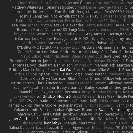
CineArtOhio
Sabrina Munley
Jeroen Bekkers
Rodrigo Terrazas
Yae
Matthew Whiteacre
Johannes Sjöstedt
Matt Dalpé
George Wheat
Oliv
Leon Husky
Robert jean
Tom Rudolf
Sergio Uscanga
Flex2006D !
Nig
Joshua Campbell
NotTerrellBatchelor
Xie Ray
TurtleTheThing
Ry
Fattma Al Lawati
yewen sun
Felipe Ramos
Slamuel EC
Key van Thull
TeaTime
Jonas Printzen
Ezekiel Alexander
Danny Ray Clark
BAMA Stud
Brandon Morse
Vanta
ns103
Luigi Macaluso
simen stroek
19:48
Y
keilyn nuñez
Wenxin Huang
Sarah BADJI
GrayDarth
Eli Herrington
A
E Barrios
Jack Malone
Harry Jumaidi
에이지
Eylül Solakoğlu
my moon
Andre Olivier
Andrew Rhyne
Dane Sands
Jdnbyd
William Parry
RYDBRG PHOTOGRAPHY
Yogev Levy
Abdullah Alshammari
Thomas
Zoltán Simon
Londolan
Cedric Wurm
Max King
CucuZulu
Radosła
Navid Eshaq
Aubin Nicoleau
Blandine Ducrocq
JewelEyed
ANDY
Brenden Cameron
Jay Hart
Lourens Lessing
Dominique Fitzgerald
Fed
Thomas Lloyd
clenhart
Ben Wilson
minkis kim
Manenblack
Martten 
Brittany Martin
Robyn Roach
Kai Wu
Carr Simpson
Mike Galland
Brian 
Todd Bennion
SpacePuffle
Tristan Fogle
Spec
Peter G
rayryeng
鸝瑩
Dakota Klatt
Bryn Morrison-Elliott
Mana
Simeon Milkov Velchevsk
Patricio Torres
Clara Truchsess
Chantal LeBlanc
Garrett Calloway
nøixz
Étienne Pikatoff
Sri Sonti
Bassy's Games
Bailey Rosenthal
George Lu
Daniel Dias
Pixi_lab
MD1
Veronica
Rory
Brendan Droppo
Kelto
Luke Fenwick
Xindrrobo
Noura S
Brett Wheeler
Bees Wax
Nicole Pé
BluntBSE
CW Animations
Anonymous Person
鈴葵
Jeff Kraemer
Nicole
Tamás Kuklics
Pierre Moore
seguin matthis
OneGhastlyGhoul
yannick t
Yokami c:
mik
Scott
Jonathan Ojibway
Brandon
Swann Fourmanoy
Shivam Ganju
Anıl Çaylak
JacobyO
Bình Võ Thiên
bavazov
Elhi St
Jaber Alarbash
Solid Neptune
Donald Stooks
Little Weird Kid Stories
YU
Filip Nyborg
leon labyk
Triangle Interactive
Philip Pryke
Dave
F
Salina De Leon
Lucas Cozzoli
Daniel Eijgendaal
Eliézer Ojeda
מר פלג טל
혜영 전
andrew Carbery
Federico Salvetti
C1T1Z333N
The Paraver