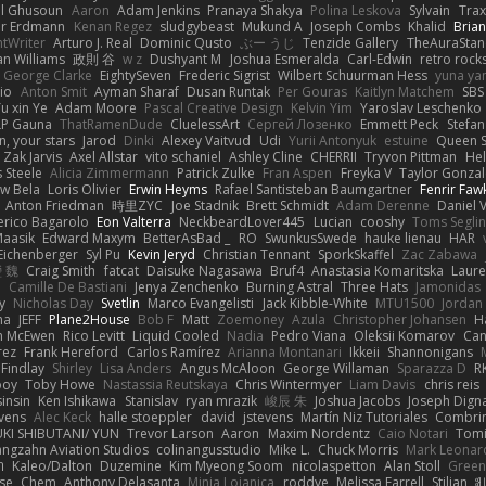
l Ghusoun
Aaron
Adam Jenkins
Pranaya Shakya
Polina Leskova
Sylvain
Trax
er Erdmann
Kenan Regez
sludgybeast
Mukund A
Joseph Combs
Khalid
Bria
htWriter
Arturo J. Real
Dominic Qusto
ぶー うじ
Tenzide Gallery
TheAuraStan
an Williams
政則 谷
w z
Dushyant M
Joshua Esmeralda
Carl-Edwin
retro rock
George Clarke
EightySeven
Frederic Sigrist
Wilbert Schuurman Hess
yuna y
io
Anton Smit
Ayman Sharaf
Dusan Runtak
Per Gouras
Kaitlyn Matchem
SBS
u xin Ye
Adam Moore
Pascal Creative Design
Kelvin Yim
Yaroslav Leschenko
LP Gauna
ThatRamenDude
CluelessArt
Cергей Лозенко
Emmett Peck
Stefan
, your stars
Jarod
Dinki
Alexey Vaitvud
Udi
Yurii Antonyuk
estuine
Queen S
Zak Jarvis
Axel Allstar
vito schaniel
Ashley Cline
CHERRII
Tryvon Pittman
Hel
 Steele
Alicia Zimmermann
Patrick Zulke
Fran Aspen
Freyka V
Taylor Gonzal
w Bela
Loris Olivier
Erwin Heyms
Rafael Santisteban Baumgartner
Fenrir Faw
Anton Friedman
時里ZYC
Joe Stadnik
Brett Schmidt
Adam Derenne
Daniel 
erico Bagarolo
Eon Valterra
NeckbeardLover445
Lucian
cooshy
Toms Seglin
Maasik
Edward Maxym
BetterAsBad _
RO
SwunkusSwede
hauke lienau
HAR
Eichenberger
Syl Pu
Kevin Jeryd
Christian Tennant
SporkSkaffel
Zac Zabawa
 魏
Craig Smith
fatcat
Daisuke Nagasawa
Bruf4
Anastasia Komaritska
Laure
y
Camille De Bastiani
Jenya Zenchenko
Burning Astral
Three Hats
Jamonidas
y
Nicholas Day
Svetlin
Marco Evangelisti
Jack Kibble-White
MTU1500
Jordan
na
JEFF
Plane2House
Bob F
Matt
Zoemoney
Azula
Christopher Johansen
H
n McEwen
Rico Levitt
Liquid Cooled
Nadia
Pedro Viana
Oleksii Komarov
Ca
rez
Frank Hereford
Carlos Ramírez
Arianna Montanari
Ikkeii
Shannonigans
 Findlay
Shirley
Lisa Anders
Angus McAloon
George Willaman
Sparazza D
R
ooy
Toby Howe
Nastassia Reutskaya
Chris Wintermyer
Liam Davis
chris reis
sinsin
Ken Ishikawa
Stanislav
ryan mrazik
峻辰 朱
Joshua Jacobs
Joseph Dign
evens
Alec Keck
halle stoeppler
david
jstevens
Martín Niz Tutoriales
Combri
KI SHIBUTANI/ YUN
Trevor Larson
Aaron
Maxim Nordentz
Caio Notari
Tomi
angzahn Aviation Studios
colinangusstudio
Mike L.
Chuck Morris
Mark Leonar
ת
Kaleo/Dalton
Duzemine
Kim Myeong Soom
nicolaspetton
Alan Stoll
Green
se
Chem
Anthony Delasanta
Minja Lojanica
roddye
Melissa Farrell
Stilian
ꌃ