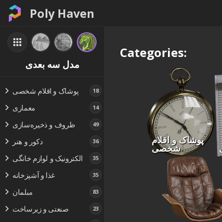
Poly Haven
Categories:
مدل سه بعدی
پوشاک و اقلام شخصی
18
معماری
14
ظروف و ذخیره‌سازی
49
پوشاک و اقلام
دکور و هنر
36
شخصی
الکترونیک و لوازم خانگی
35
غذا و آشپزخانه
35
مبلمان
83
صنعتی و زیرساخت
23