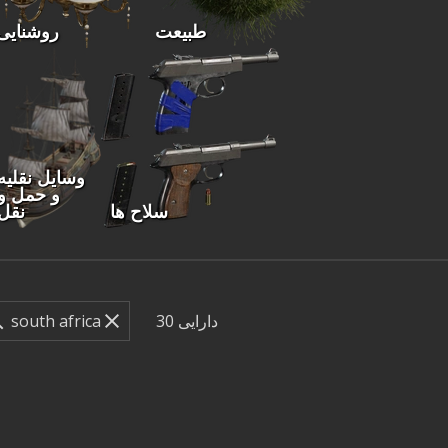
طبیعت
روشنایی
وسایل نقلیه
و حمل و
سلاح ها
نقل
دارایی
30