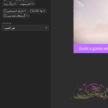
فرسوده
زنگ زده
30
264
LOD ها
دارای انیمیشن
15
78
گره‌های هندسی
14
نویسنده
هر کسی
Build a game wi