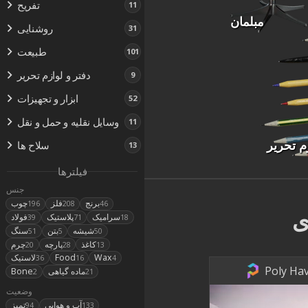
تفریح
11
مبلمان
روشنایی
31
طبیعت
101
دفتر و لوازم تحریر
9
ابزار و تجهیزات
52
وسایل نقلیه و حمل و نقل
11
م تحریر
سلاح ها
13
فیلترها
جنس
برنج
فلز
چوب
196
208
46
ی
سرامیک
پلاستیک
فولاد
39
71
18
شیشه
بتن
سنگ
51
5
50
کاغذ
پارچه
چرم
20
28
13
Wax
Food
لاستیک
36
16
4
Poly Hav
ماده گیاهی
Bone
2
21
وضعیت
آب و هوایی
تمیز
94
133