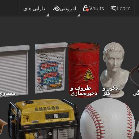
Learn
Vaults
افزودنی
دارایی های
دکور و
ظروف و
گی
هنر
ذخیره‌سازی
معماری