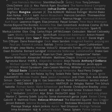
Jose Francisco Martinez
SilentWatcher28
Sadie J. Foxx
Tony Johnson
Chris DeVere
皓欽 涂
Keu
Patrick Ryan
Bouillard
The Name Brand Company
John Doe
Giulio Chiaramonte
Joshua Dunfee
cyclump
garzatron
Foxokles
DigiTaco
Rongina
uiiunan
JC
Elia ALMALIKI
Mateusz Relinger
Mornè Blake
Alan Farkas
AREA 6
kath
Aaron Mceachern
Francois Gandon
Thierwaechter
Anthea Ward
ColdRice25
Arlene Lukkarila
Rasmus Hauge
Humoud Al-Amiri
Kurt Boyer
Lawrence Rogers
Elias Jimenez
Pascal Scrivani
Peter Mark Wittmann
Stories Beyond The Borders
Annette Pew
Dan Greenheck
Andreea Cosma
Risk 📀
dddddrdrdrdrdr
Ty Grenier
Kyle Mitrione
Mohamad Hadlah
Spark PJ
Markus Löchte
Elsie
Oleg
Carlos Filipe
Jeff McGowan
Cedoulain
Marcell Ceslowsky
Liam
Moritz Schmidtchen
Spirit-Rush
Alexander Adelmann
Anton Howell
Ben Gillespie
Zero
Sean T
Peter Thomson
Eduardo
幸史 松下
Derek Wight
Tim O'Bryan
Dane Reisenbigler
Deck
Alani Sanders
Imagined Realms
yuijung seo
Paul Lau
Robert A Lohaus
FabFab
Zerina Cmajcanin
Jason Cuthbertson
Allan Wright
Jesse Marku
morzsa
Volico72
Alexandro Torres
jeffsarge
Robin Nuen
Daan Bootsma
Bernard Landgraf
Aleksandra Stefanova
Julileeheehee
Drake Gao
Laura Pesenti
DaDrood
Kuan lun Chen
Jennifer "daysparrow" Harlan
Martin Wittfooth
Alexander Wilhelm
Matthew Chapin
Brianna Janssen Saldivar
Agnieszka Marut
中村秀人
Alejandro Soriano
Alejo Parada
Anthony F DeMarco
Michael Updike
Sally Hastings
Matz Klint
Philip Windecker
Jacob apple
LIUBOYAN
Weird Oposssum
Jean-Cassien Marmey
MrIsklar
Alexandra Forman
DELILLE Basile
Zuzana Hudecova
Kazuya Yamanaka
Raul Perez Delgado
Ike Saunders
nile
Ale Pašeta
by Tiny
Sedale Pelle
Tasha Henry
Acura .Ignite
Davebb933
Miroslav Hudec
Ewos
Jaxson Crookston
Jedi Chen
inex
Aves Arcana
Simon
Owen Carson
정율 이
Gas SessionMedia
Parker Wheeldon
landon dehart
prfctwhite
FRED MAHER
Taylor Freeman
HARTHUR
Jo
KelsyJay
Ratner
Tim Schulz
Isabella
Roman Kaelin
Malte Schweitzer
Joe Rivera
Christopher Bradley
yataa
JimmyCNX
Tom
Tyler Avirett
修汰 山田
Chandler Griese
Erickson Foster
Clay T
Verbatim
Jonathan
Alyx
Brian
HectorOH
sepp
The one and only phase
Martin C
Sammy Sidefx
Lucy Vu
Sonia domenech garcia
Joykk
Reiten Cheng
Gabirél
R
Matthew Tronc
Rebecca Whitehead
The Bearded Squirrel
Mac Greggor
Jeroen Bekkers
Sabrina Munley
CineArtOhio
Radosław Wieczorek
Force Feed
Pranaya Shakya
Adam Jenkins
Aaron
Yael Ghusoun
Rodrigo Terrazas
Irma Andersson
재윤 옥
Jehad Maddah
Traxus
Sylvain
Polina Leskova