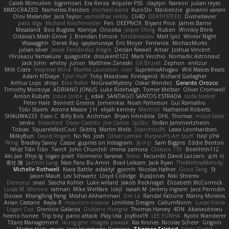
Caleb Mcmullen
bjgrimoari
Era Rerza
Alquiler PS5
claytpn
Nareon
julian reyes
MMDCRAZED
Nameless Renders
michael sierra
KuroShi
Mackenzie
giovanni varani
Olov Melander
Jack Taylor
vamsidhar reddy
Cli4D
DEATHSTEED
DivineXavier
pato dlgv
Michael Koschmieder
Pen
DEEPNOX
Bryant Price
James Barrie
Mesaland
Boo Bugless
Kseniya
Onooka
Jesper Elling
Ruben
Wrinkly Blink
Octavia's Mesh Grove
J. Brendan Elmore
forrobloxdev
Mert İyiiz
Winter Night
Waaagghh
Derek Ray
qaylanuraya
Eric Moyer
Fxntxnile
MinhazMurks
julian silver
Javier Fernández Alegre
Declan Newell
Amar
Joshua Vincent
Hirokazu Yamakura
quagootle
dosuken0122
Mark Vecchio
Nomadic Astronaut
Jack John
whitey
junior
Matthew Zaneski
Gil Bruvel
Zephon
enitzur
Milk Crate
Vesperal Mind
Marlise Launstein
nori
SupremeAhegao
Will Makes Beats
Adam N'Diaye
Tyler Huff
Toby Meadows
Firelegend
Richard Gallagher
Arthur Lops
shiipi
Bike Kefeli
NoGreatMystery
Oskar Mendez
Gerardo Orozco
Timothy Montoya
ADRIANO JONUS
Luke Ridehalgh
Tomer Meltser
Oliver Cromwell
Anton Rubets
Josue Uribe
j_ edak
SANTIAGO SANTOS ESTRADA
soda basket
Peter Hale
Bennett Greene
Jomenikia
Noah Patterson
Gui Ramalho
Tobi Staerk
Astone Massie
J H
elijah kenney
Mechrot
Nathaniel Roberts
SHALIWA233
Evan C
Billy Bob
Archman
Bryan Intindola
DHL
Thomas
milad tatar
senko
bleached
Oscar Castillo
Joe Carlos
SpiSlu
Stefan Jammertzheim
Tobias
SquareIsNotCool
Skittlq
Martin Wells
3darchstuffs
Lasse Leonhardsen
אילון קשת
Purple-H's Art Stuff
Oliver Lemke
Josh
No No
David Rogers
MilkyBun
Wing
Bradley Savoy
Cassie
gupries on Instagram
윤구선
Sam Biggins
Eddie Benton
Nhật Tiến Trần
TwinX
John Churchill
imma zamora
Chikato 710
Beehhhh112
Aki Jae
Rhys lg
logan pratt
Filomeno Saraiva
Stenz
Facundo David Lazzaro
승하 이
宥任 陳
Jazmin Lang
Nasi Paru Bu Amin
Brad Leikam
Jack Ryan
TheMellowMelody
Michelle Rothwell
Kiara Battle
adaktyl
gyomh
Nicolas Hafner
Gooo Tang
St
Jason Mault
Lev Schwartz
Lloyd Collidge
RussJones
Niki Shterev
Demerui
snail
Sascha Kohler
Luke willard
Jakob Recknagel
Elizabeth McCormick
Lucas M. Morone
ratman
Mike Wellfare
lokjl
isaiah M
Jeremy Ingram
Jace Perrodin
Douwe
KhangXing Pang
Meshal Alshammari
Der Le
Randal Falcone
Manny Morales
Arian Castane
Kayla B
maurizio sciascia
Limitless Designs
CallumNorm
Lucas Vieira
Logan Cox
Dionicio Galarza
Giuliano Hungria
Thomas Harvey
4DN
Akaiseutoseu
heeno honee
Trip boy
panic attack
Play Usa
JoyBox19
LEE EUNHA
Kyoto Wanderer
Titans Management
ikung gmr
magda pawlak
Kai Krones
Nicolas Scheer
Grigorii