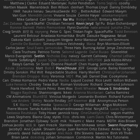
Matthew J Clarke
Eduard Marsinyac
Fuller Pendleton
Toms Seglins
cooshy
Martten Maasik
Manenblack
Ben Wilson
clenhart
Thomas Lloyd
Danny Dimbleby
HAR
hauke lienau
SwunkusSwede
RO
BetterAsBad _
Edward Maxym
Van Gun
Meredith Jones
Viviane Souza
Cemile Høyer
valsekamerplant
Mike Galland
Carr Simpson
Kai Wu
Robyn Roach
Brittany Martin
Zac Zabawa
SporkSkaffel
Christian Tennant
Kevin Jeryd
Syl Pu
Brian Eichenberger
Ronnie Barnett
Pietro Piemontese
Flynn Duniho
nate arnold
Junzhe Zhu
Craig Smith
鸝瑩 魏
rayryeng
Peter G
Spec
Tristan Fogle
SpacePuffle
Todd Bennion
Laurent Belcour
Anastasia Komaritska
Bruf4
Daisuke Nagasawa
fatcat
Dakota Klatt
Lizbeth
Joaquim Vergara
Amir Mansour
Kenneth Simmons
Camille De Bastiani
Simeon Milkov Velchevsky
Mana
Bryn Morrison-Elliott
Carlos Javier
Soul Evans
Jamonidas
Three Hats
Burning Astral
Jenya Zenchenko
Clara Truchsess
Patricio Torres
Salomé Lagarde
Dane Bucao
Silverelitist
Marco Evangelisti
Svetlin
Nicholas Day
nøixzy
Garrett Calloway
Chantal LeBlanc
Frank
SofaKing42
Juuso Sipilä
Jordan Krakowski
MTU1500
Jack Kibble-White
Bassy's Games
Sri Sonti
Étienne Pikatoff
Chen Huang
Jermaine Dawson
Azula
Zoemoney
Matt
Bob F
Plane2House
JEFF
George Luna
Bailey Rosenthal
Dmitry Sorokin
Phil Wilt
Respectable Studios
Harry Merrett
Christopher Johansen
Brendan Droppo
Rory
Veronica
MD1
Pixi_lab
Daniel Dias
Cookymine
Can
Oleksii Komarov
Pedro Viana
Nadia
Liquid Cooled
Rico Levitt
Kelton McEwen
Luke Fenwick
Chodey
Teraa Bull
Roman Volobuev
Richard
Desmond Johnson
Frank Hereford
Nicole Pérez
Bees Wax
Brett Wheeler
Noura S
Xindrrobo
Maggie Raycheva
Shannonigans
Ikkeii
Arianna Montanari
Carlos Ramírez
CW Animations
BluntBSE
Vinicius Morgado
Leonardo Borsten
Richard Funnell
Lisa Anders
Shirley
Nicole Findlay
Jeff Kraemer
鈴葵
Anonymous Person
S K
Manu T
RKG media
Sparazza D
George Willaman
Angus McAloon
Pierre Moore
Tamás Kuklics
Mohamedmoawad Hilal
NinjARTA
Lucas Signoles
Nastassia Reutskaya
Toby Howe
yannick tooy
OneGhastlyGhoul
seguin matthis
Lewis Stephens
Blaine Gray
styles
Ross
chris reis
Liam Davis
Chris Wintermyer
Brandon
Jonathan Ojibway
Scott
mik
Yokami c:
Make
maru
MDTH
Alex Brown
Joshua Jacobs
峻辰 朱
ryan mrazik
Stanislav
Ken Ishikawa
sinsin
Swann Fourmanoy
JacobyO
Anıl Çaylak
Shivam Ganju
Juan Ramón Ortiz Estévez
Anika
Ta Sp
jstevens
david
halle stoeppler
Alec Keck
Elhi Stevens
bavazov
Bình Võ Thiên
Brian Lane
dokiderg
Johan Simonsson
Combrinck
Martín Niz Tutoriales