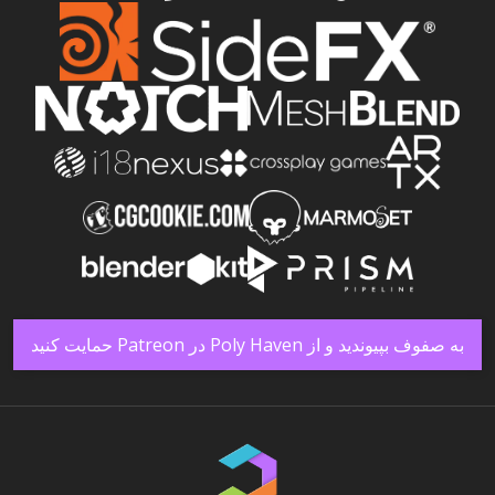
به صفوف بپیوندید و از Poly Haven در Patreon حمایت کنید