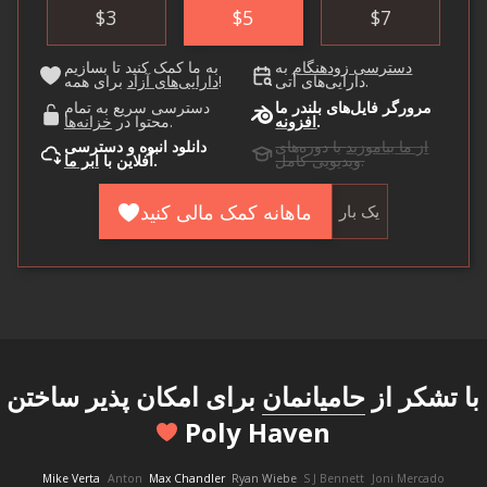
$
3
$
5
$
7
دسترسی زودهنگام
به
به ما کمک کنید تا بسازیم
دارایی‌های آتی.
برای همه!
دارایی‌های آزاد
مرورگر فایل‌های بلندر ما
دسترسی سریع به تمام
.
افزونه
.
محتوا در
خزانه‌ها
از ما بیاموزید
با دوره‌های
دانلود انبوه و دسترسی
ویدیویی کامل.
.
آفلاین با
ابر ما
ماهانه کمک مالی کنید
یک بار
با تشکر از
حامیانمان
برای امکان پذیر ساختن
Poly Haven
Mike Verta
Anton
Max Chandler
Ryan Wiebe
S J Bennett
Joni Mercado