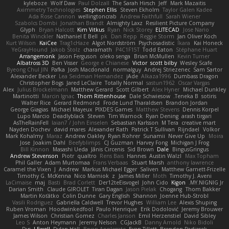
kyleboze
Wolf Daw
Paul Dolzall
The Sarah Hirsch
Jeff
Mark Mazaitis
Aximmetry Technologies
Stephen Ellis
Steven Ekholm
Taylor Galen Kadee
Ada Rose Cannon
wellingtoncrab
Andrew Faithfull
Sarah Wiener
Szabolcs Dombi
Jonathan Brandt
Almighty Laxz
Resilient Picture Company
Glyph
Bryan Halcott
Kim Vitkus
Ryan
Nick Storey
ELITECAD
Jose Nario
Benita Winckler
Nathaniel E Bell
pk
Dan Repp
Reggie Storm
Jan Oliver Koch
Kurt Wilson
KaiCee
Trag1cHaze
Algot Nordström
Psychosadistic
Íkara
Kai Honeck
YeGrayHound
Jakob Stolz
charamath
P4C1F15T
Todd Eaton
Stéphane Huart
Arrangemonk
Jason Ferguson
oleko senga
Brian McMullen
Kevin Turner
Albatross 3D
Ben Visser
George e Chianese
Victor
scott bilby
Wesley Scafe
Byeong Chul JIN
Pafka
Josh Macdonald
normalguy
Andrej Striezenec
Sam Sartor
Alexander Becker
Lea Seidman Hernandez
jAde
Alkaza1996
Dumbass Dragon
Christopher Bogs
Jared LeClaire
Totally Normal
sastun1962
Oscar Vargas
Alex
Julius Brockelmann
Matthew Gerard
Scott Gilbert
Alex Hyner
Michael Dunkley
Martinotti
Marcin Ignac
Thom Rittenhouse
Dale Schwiesow
Teneka B.
sotiris
Walter Rice
Gerard Redmond
Frode Lund Tharaldsen
Brandon Jordan
George Giagias
Michael Mayeux
PIXDES Games
Matthew Stevens
Dennis Korpel
Lupo Marcio
Deadlyblack
Steven
Tim Warnock
Ryan Dening
arash tirgari
AsTheRainFell
Iaian7 / John Einselen
Sebastian Karlsson
M Tera
creative mart
Nayden Dochev
david mares
Alexander Rath
Patrick T Sullivan
Rijndael
Volkor
Mark Kohalmy
Maraz
Andrew Oakley
Ryan Rohrer
Sunamii
Never Give Up
Moira
Jose
Joakim Dahl
Beefyblimps
CJ Guzman
Harvey Fong
Michigan J Frog
Bill Kinnon
Masashi Ueda
Jānis Circenis
Sid Brown
Dale
BingusGringus
Andrew Stevenson
Piotr
qualtro
Rens Bais
Hannes
Austin Walzl
Max Topham
Phil Galler
Adam Murtomaa
Frans Verbaas
Stuart Marsh
anthony lawrence
Caramel the Vixen
J
Andrew
Markus Michael Egger
Saliven
Matthew Garnett-Frizelle
Timothy G. McKenna
Nico Marniok
z
James Miller
Moth
Timothy J. Aveni
LaCimaise
maj
Basti
Brad Corlett
Der12teEisvogel
John Cido
Kigon
MY.NIGNIG Jr.
Darian Smith
Claude GIROLET
Tiran Dagan
Jason Pielak
Chogang
Thom Bakker
Martin Koťátko
Colin Dunne
Gary English
Shannon
Joenne Hub-Strobl
Vasili Rodriguez
Gabriella Caldwell
Trevor Hughes
William Lee
Alexis Shuping
Ruben Vroman
Hoodwinkedfool
Paulo Henrique
Erik Dodolović
Jeremy Brouwer
James Wilson
Christian Gomez
Charles Janson
Emil Herzenstiel
David Sibley
Leo S
Anton Heymann
Jeremy Nelson
CGJackB
Danny Arnold
Niko Bidoli