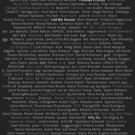
Martin Holy
mura
Jose Humberto Ramirez
Thomas Fristed
Greta Gedat
Sky JK Arch
bahriye taşdelen
Антон Сергеевич
Ali Kılıç
Filip Zelenjak
40. I Nengah Raditya Karya Putra
Kacper K
Carbonic
Leo Euden
Razvan Cristiadis
TetaBOT
Tamagoooo
Hurt Hand
Viorel Vlaican
Oliver
Sergio Pamies
Sideways
William Karavites
HG Park
Mark Scott
John B.
XanderDK
Kira V
Noelle DeCuir
NotARectangle
Call Me Sensei
Mark Habbish
Trollstuhl HagenLord
Tanner Moerke
Nenad Nikolic
Cameron Taylor
M C
Yd C
jae hoon Choi
Released 50
W00k13
Derek Anwyl
Galahan
K Y
苏打
Victor Ofvergard
Jan
Jon Martello
Devin Mattox
INFADEL
Bob Ashton
iosgamertool
MeTheManwich
暁子 清水
Sebastian
Bad Radish
tran tuan
Cue
LesterCovax
Wyatt Sui
Iggy
My Name
Juan Pinilla
Lewis of the Rat Brigade
Md. Wasif Anjum
Dan Wheatley
BlackSkyNinja
Brandon Wilkie
Olivier Babet
simsterns
Kiddow
Terifict
Joe Bergmann
Cole Johnson
Null
Peleg Tabib
Daren Gallo
Pavel Karapud
falgn0n
Yannick
Luke White
Ryan Kirkland
Sage
Bull Spit
Mike Rogers
Pav North
Dustin McGlinchey
sanxbile
Brennan Oort
Daniel Robertson
gubi
CGSpoon
Việt Anh Lê
Christian Stankovic
Andre Buzzo
Joe Brady
lininx66
Matias Vialagro
John Deere
James
眠瓏
Petros
乐 音
Sean
Webora Studios
LYRICS OF LIFE
MODECAM
chen zhen
BZK Gaming Leo
an l
John Woodall
Roman Vyborny
JL
FranklinTremplin
nagi
Артем Бардин
Andrew Pierce
dima sirababa
Kevin Klever
LCQP
Jack Ü
M0TH
Robert Hankinson
Christian Lee
Joey Parrella
Iustin Ocunschi
ll Stanced
abby!
RZ
T1 Exotic
kona
GLASS ACT
Styxx
Ali DeAdam
FENG XU
Daisy Jai
Antonio Castaldo
NuWest
Forest Katsch
Hamsternator
Import_bpy
C+HO aR
BusaBusa
Samuel Vikse Bruvik
David Thomas
Jay Spurgeon
Tristan Davies
Jared Bullard
Dennis Hosgood
ma de
Nikoloz Todua
Vasily
Taylor Williams
BurpingMusquito
Lucie Královcová
Jay Renteria
Yihui Xiong
John Dykes
megan lavoie
Le sun
_Blobster_
Ranya Zhong
Hector Estrada
humansoulinterface
Kerstetter
Wawy
S Mingkwan
Austin Taylor
Brayden evans
Spartan 052
Carlos Martin Jr
Thunderjaw Thunderjaw
IS IT?
DryingUEFN
Gicly Rodríguez
Vlajko Tomić
Digital Ancients
Running Man
Alberto Hernandez
Studio 9
Gavin Dasuta
Paweł Krysiak
Mr Memz
Ash Younes
Fabricio BJS
Fadil Bay
Dan Palasz
MaxMinutiae
Reinier Weerts
Quistis
UltimateTJF
Nifty Nic
The Mighty KC
Cassandra Stewart
corbin tinsley
dr32768
Oachkatzl Schwoaf
Adrián ramos
Sean Woods
yuta t
Chris Aitan
doggybdog26
Delano Lowes
MikeyLikesIt
Shane Yamamoto
Austin Rea
Just Rovin
Tommy Parish
cubeorigins
John Fewell
Michael Eckert
Никуся Гноянко
Vitaliy Florin
Eugene Dementjev