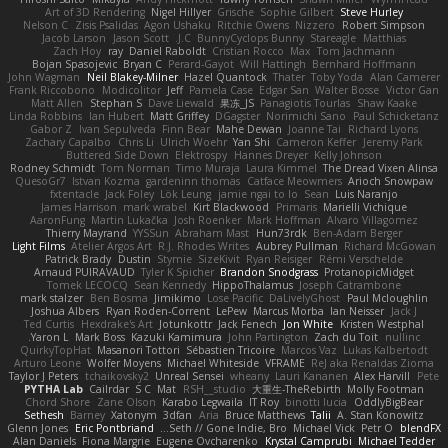
Art of 3D Rendering
Nigel Hillyer
Grische
Sophie Gilbert
Steve Hurley
Nelson C
Zisis Psalidas
Agon Ushaku
Ritchie Owens
Nizzero
Robert Simpson
Jacob Larson
Jason Scott
J.C.
BunnyCyclops Bunny
Stareagle
Matthias
Zach Hoy
ray
Daniel Raboldt
Cristian Rocco
Max
Tom Jachmann
Bojan Spasojevic
Bryan C
Perard-Gayot
Will Hattingh
Bernhard Hoffmann
John Wagman
Neil Blakey-Milner
Hazel Quantock
Thater
Toby Yoda
Alan Camerer
Frank Riccobono
Modicolitor
Jeff
Pamela Case
Edgar San
Walter Bosse
Victor Gan
Matt Allen
Stephan S
Dave Liewald
果冻_JS
Panagiotis Tourlas
Shaw Kaake
Linda Robbins
Ian Hubert
Matt Griffey
DGagster
Norimichi Sano
Paul Schicketanz
Gabor Z
Ivan Sepulveda
Finn Bear
Mahe Dewan
Joanne Tai
Richard Lyons
Zachary Capalbo
Chris Li
Ulrich Woehr
Yan Shi
Cameron Keffer
Jeremy Park
Buttered Side Down
Elektrospy
Hannes Dreyer
Kelly Johnson
Rodney Schmidt
Tom Norman
Timo Muraja
Laura Kimmel
The Dread Vixen Alinsa
QuesoGr7
Istvan Kozma
gardeninn thomas
Catface Meowmers
Arioch Snowpaw
fxtentacle
Jack Foley
Lök Leung
jamie ngai to lo
Sean
Luis Naranjo
James Harrison
mark wrabel
Kirt Blackwood
Primaris
Marielli Vichique
AaronFung
Martin Lukačka
Josh Roenker
Mark Hoffman
Alvaro Villagomez
Thierry Mayrand
YYSSun
Abraham Mast
Hun73rdk
Ben-Adam Berger
Light Films
Atelier Argos Art
R.J. Rhodes Writes
Aubrey Pullman
Richard McGowan
Patrick Brady
Dustin
Stymie
SizeKivit
Ryan Reisiger
Rémi Verschelde
Arnaud PUIRAVAUD
Tyler K Spicher
Brandon Snodgrass
ProtanopicMidget
Tomek LECOCQ
Sean Kennedy
HippoThalamus
Joseph Catrambone
mark stalzer
Ben Bosma
Jimikimo
Lose Pacific
DaLivelyGhost
Paul Mcloughlin
Joshua Albers
Ryan Roden-Corrent
LePew
Marcus Morba
Ian Neisser
Jack J
Ted Curtis
Hexdrake's Art
Jotunkottr
Jack Fenech
Jon White
Kristen Westphal
Yaron L.
Mark Boss
Kazuki Kamimura
John Partington
Zach du Toit
nullinc
QuirkyTopHat
Masanori Tottori
Sébastien Tricoire
Marcos Vaz
Lukas Kalbertodt
Arturo Leone
Wolfer Moyens
Michael Whiteside
VFRAME
ReJ aka Renaldas Zioma
Taylor J Peters
tchaikovsky2
Unreal Sensei
wheany
Lauri Kananen
Alex Harvill
Pete
PYTHA Lab
Cailrdar
S C
Mat
RSH__studio
大重生-TheRebirth
Molly Footman
Chord Shore
Zane Olson
Karabo Legwaila
IT Roy
binotti lucia
OddlyBigBear
Sethesh
Barney
Xatonym
3dfan
Aria
Bruce Matthews
Talii
A. Stan Konowitz
Glenn Jones
Eric Pontbriand
Seth // Gone Indie, Bro...
Michael Vick
Petr O
blendFX
Alan Daniels
Fiona Margrie
Eugene Ovcharenko
Krystal Camprubi
Michael Tedder