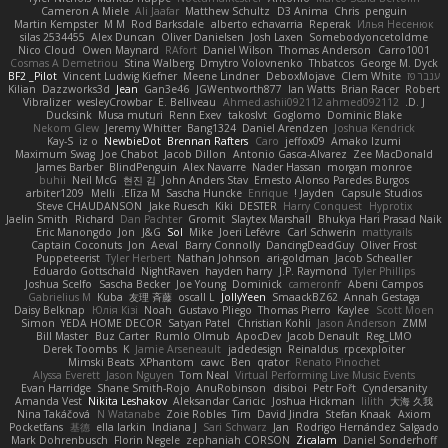
Cameron A Miele
Ali Jaafar
Matthew Schultz
D3 Anima
Chris
penguin
Martin Kempster
M M
Rod Barksdale
alberto echavarria
Reperak
Илья Несенюк
silas 2534455
Alex Duncan
Oliver Danielsen
Josh Laxen
Somebodyoncetoldme
Nico Cloud
Owen Maynard
RAfort
Daniel Wilson
Thomas Anderson
Carro1001
Cosmas A Demetriou
Stina Walberg
Dmytro Volovnenko
Thbatcos
George M. Dyck
ענבר פז
Clem White
DeboxMojave
Meene Lindner
Vincent Ludwig Kiefner
BF2 _Pilot
Kilian
Dazzworks3d
Jean
Gan3e46
JGWentworth877
Ian Watts
Brian Racer
Robert
Vibralizer
wesleyCrowbar
E. Belliveau
Ahmed.ashii092112 ahmed092112
D. J.
Ducksink
Musa muturi
Renn Exev
takoslvt
Goglomo
Dominic Blake
Nekom Glew
Jeremy Whitter
Bang1324
Daniel Arendzen
Joshua Kendrick
Kay-S
iz o
NewbieDot
Brennan Rafters
Caro
jeffox09
Amako Izumi
Maximum Swag
Joe Chabot
Jacob Dillon
Antonio Gasca-Alvarez
Zee MacDonald
James Barber
BlindPenguin
Alex Navarre
Nader Hassan
morgan monroe
buhii
Neil McG
현진 김
John Anders Stav
Ernesto Alonso Paredes Burgos
arbiter1209
Melli
Elīza M.
Sascha Huncke
Enrique
Jayden !
Capsule Studios
Steve CHAUDANSON
Jake Ruesch
Kiki
DESTER
Harry Conquest
Hyprotix
Jaelin Smith
Richard
Dan Pachter
Gromit
Slaytex Marshall
Bhukya Hari Prasad Naik
Eric Manongdo
Jon
J&G
Sol
Mike
Joeri Lefévre
Carl Schwerin
mattyrails
Captain Coconuts
Jon
Aeval
Barry Connolly
DancingDeadGuy
Oliver Frost
Puppeteerist
Tyler Herbert
Nathan Johnson
ari-goldman
Jacob Schealler
Eduardo Gottschald
NightRaven
hayden harry
J.P. Raymond
Tyler Phillips
Joshua Scelfo
Sascha Becker
Joe Young
Dominick
cameronfr
Abeni Campos
Gabrielius M
Kuba
友理 斉藤
oscall L
JollyYeen
SmaackBZ62
Annah Gestaga
Daisy Belknap
Юлія Кізі
Noah
Gustavo Pliego
Thomas Pierro
Kaylee
Scott Moen
Simon
YEDA HOME DECOR
Satyan Patel
Christian Kohli
Jason Anderson
ZMM
Bill Master
Buz Carter
Rumlo Olmub
ApocDev
Jacob Denault
Reg_LMO
Derek Toombs
K
Jamie Arseneault
jadedesign
Reinaldus
rpcexploiter
Mimski Beats
XPhantom
cawc
Ben
qrator
Renato Pinochet
Alyssa Everett
Jason Nguyen
Tom Neal
Virtual Performing Live Music Events
Evan Harridge
Shane Smith-Rojo
AnuRobinson
disiboi
Petr Fořt
Cyndersanity
Amanda Vest
Nikita Leshakov
Aleksandar Caricic
Joshua Hickman
lilith
大海 久我
Nina Takáčová
N Watanabe
Zoie Robles
Tim
David Jindra
Stefan Knaak
Axiom
Pocketfans
基德
ella larkin
Indiana J
Sari Schwarz
Jan
Rodrigo Hernández Salgado
Mark Dohrenbusch
Florin Negele
zephaniah CORSON
Zicalam
Daniel Sonderhoff