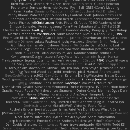
Dys
J Ewell
Dylan Hall
Bryan Applegate
Evan Tillett
Brendon Padjasek
Brett Williams
Mareno Harr Olsen
nate
patrick siemer
Quddle Jameson
Pedro Javier Somoza Hernando
Xcrow
Ryan Bell
GREENCom'e Mapping
Raven Realm
Damiano Mazzocchini
Olivié Bouchard
Paul Klingberg
Randy Bloom
Robert Tolppi: Support My Content
Scott
Johann Oosthuizen
Edomod
Andreas Wetter
Ransom Bergen
Greenheart
henrik rasmussen
Daniel Phakos
JeffChristiansen
Arttu Piisila
Clafoutis
PD100 Academy of Art
Enrique Gonzalez
Kenleung Leung
Tom Pike
Sebastian Witt
SETH WEBER
Charles Herrmann
GadFlight
Joel Gordils
brandon dudley
Rouge guy
Zack Bishop
Marcus Grennborg
Weichnudel
Karim Mohamed
Richie
K Anon
LvH
Justin
Einarr
Iain Black
Theresa A. Carroll
Johan L
juanito
DaveHuman
christian cuttino
Anthony Dilmore
Łukasz Pawłowski
joshy west xoxo
Stephen Smith
Volatility
Gun Metal Games
ANonEMoose
Nitrosimi96
Steele
Daniel Schmid Leal
Sweeper3D
Sage Himeros
Ember
Cory robertson
Brandon Joffe
macoll macoll
Fabrizio Guidotti
Lotus
Aleksey Pollack
Daddios Studios
Bruno Yudi
Kevin LomondDesign
Justper's Furry Avatar World
ran nie
Esbern Hansen
Travis Lemieux
Jegregg
dusan tomas
Kevin Anderson
CGautos
749R
Victor Ghyssens
CT
Shay
Sara Tarr
John Gutwin
Thomas Elliott
David Pulcifer
Philipp T
sv
Larry Jenkins
doctor25th
Michael Loh
Jim Bob
Liam Smyth
Jermaine Bouyea
Alan Figg
Worked Wood
der_mihi
rendered_pixel
Hamad
Andrew Lamb
BeepCodeMusic
alec1025
David Curiel
Karolina En
BigWhiteLion
Matias Dubos
Woof
glassapple 325
Ben
Michelle Ma
Bruno Simon (Three.js Journey)
Ben Granger
성익 김
idkdude
Chris Dickson
Rayscaper
Maxime Detournière
Devin Martin
Onalist
Alessandro Mennonna
Dustin Pettegrew
JSR Production house
Grawlix
kocat
Robert Whitehead
Lee Stranahan
Quinn Kowitt
Mehmet Oguz Derin
Arjen Plakke
S Waugh
orestis picard
Alex Vega
Hampus Linden
Zach wood
Misha Samorodin
Austin Root
Niko
Noah Kollmannsberger
Raizzer47
VolkEnVaderland
Tony
Karsten Eckelt
Andrew Sprague
Tabatha Lyn
Pablo Portal
Viktoriya
MisterBKWolf
שי יעקוב
DerHitsch
Rochelle Bricker
Joeri Woudstra
James Patel
We Don't Know What A Car Is
JRichardGaming
Dejvo
Sven Kröger
Hope Hackett
Sof
Justin Green
Bojan Rončević
Neet
Adam Hutchinson
Ayleen
movies byevan
Sharp
fatalmuffin
Joep Meindertsma
Ernesto Gomez
Andreas Stockmayer
EchoTheComposer
Dan Goddard
atoves
Colin Lohaus
Phase
trowelandspade
景琦 张景琦
Todd KS
Gaetano Gargano
Jacob Hooper
trvr
TheSmallGacha
Adrian Haugseng
Loo Cypher