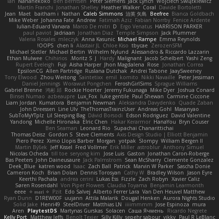
Ian
Nananekoko
Ben Berntsen
Peter Siemens
Jack Lynch
Wojciech Świątkiewicz
Martín Franchi
Jonathan Shelley
Heather Walker
Coral
Davide Bortoletti
Jean
Maet
baitham i
Nathan
Caleb Simmons
治英 矢島
Beefree
Bianca Goldbach
Mike Weber
Johanna Fate
Andrew
Fatimah Aziz
Fabian Norrby
Fenice Ardente
Iulian-Eduard Varvara
Marco De mitri
D
Ergo Venatus
HARRISON PARKER
paul paviot
Jadriaan
Jonathan Diaz
Temple Simpson
Jack Plummer
Valeria Rosales
mleczyk
Anna Kasunic
Michael Rampe
Emma Reynolds
OOPS!
chen li
Alastair JL
Chloe Kiso
tbycae
ZerozenSFM
Michael Stetler
Michael Bertin
Wilhelm Nylund
Alessandro & Riccardo Lazzarin
Ethan Mulwee
Chihirios
Moritz S.
J
Hardy
Malignant
Jacob Schelbert
Yashi Zeng
Rupert Eveleigh
Fuji
Aisha Harper
Jhon Magdalena
Rose
Jonathan Correa
EpsilonCG
Allen Partridge
Ruslana Dutchak
Andrei Tabone
JaaySweeney
Tony Elwood
Zhou Weitong
Saintetixx
emil
komito
Nikki Navaille
Peter Jessiman
Daniel Jennings
Worawut Pongchen
FeroshGirlSims
Sprague Williams
Gabriel Brenne
鸿彬 邱
Rockie Hoerter
Jeremy Fukunaga
Mike Dyer
Joshua Conard
Binsei Numao
azbeaupre
Lux_Fox
luke gentile
Paul Shewan
Carmine Ciccone
Liam Jordan
Kumatora
Benjamin Newman
Aleksandra Davydenko
Quade Zaban
John Dreessen
Line Ulv
TheThomasTrainzUser
Andreas Gohl
Masanyao
SubToMyYTplz
Lil Sleeping Bag
Dávid Borsodi
Edson Rodriguez
David Valentine
Yandong
Michelle Hironaka
Elric Chen
Hakar Kerarmor
HanaYou
Bryn Couser
Ben Seaman
Leonard Rio
Supachai Chanarittichai
Thomas Deisz
Gordon S
Steve Clements
Axis Design Studio | Elliott Benjamin
Piero Perez
Ximo Llopis Barber
Morgan
yotpak
Slompy
William Bergen II
Martin Býšek
Jeff Kissel
Fred Vollmer
Erik Miller
astroblur
Anthony Simuel
Nicolas Ocheda
till toe
seryong kim
Jose Luis
Gaston
Jonathan Caron-Roberge
Bas Peeters
John Daineusaure
Jack Palmstrom
Sean McSharry
Clemente Gonzalez
Deek_Blue
katren wood
Isaac
Zach Ball
Patrick
Marvin W Parker
Sascha Donie
Cameron Koch
Brian Dolan
Dennis Torosyan
Cathy W
Bradley Wilson
Jason Eyre
Keerthi Pachala
andrea cerini
Lukas Ess
Fizzle
Zach Robyn
Xavier Caliz
Søren Rosendahl
Von Piper Flowers
Claudia Toyama
Benjamin Learmonth
eeee
✧ 𝔪𝔞𝔯𝔦 ✧
Pzit
Edo Salvej
Alberto Ferrer Lara
Van Den Heuvel Matthew
Ryan Dunn
D1REW00F
uujann
Attila Malarik
Dougal Henken
Aurora Nights Studio
Solid Jake
Henri49
SteelDriver
Matthias LN
iiiimmmm
Jose Espinoza
mura
Aren
PlaytestDS
Martynas Gurskas
Solacen
Саша Ячмень
Ricardo Negrete
Kelly Port
Matthew Jeffs
Benoît Texier
Silly Killy
sepehr sabour
vikky
Paul R LeBlanc