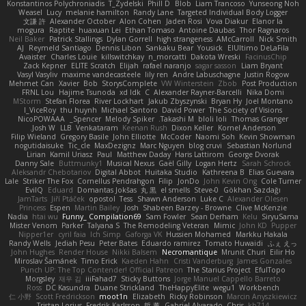
Konstantinos Polychroniadis
T_Zydelski
Phill D
Blob
Liam Trancoso
Yunseong Noh
Weasel
Lucy
melanie hamilton
Randy Lane
Targeted Individual Body Logger
文謙 許
Alexander October
Alon Cohen
Jaden Rosi
Vova Diakur
Elanor la
mogura
Raptite
huaxuan Lei
Ethan Tomaso
Antoine Daubas
Thor Ragnaros
Neil Baker
Patrick Stallings
Dylan Gorrell
high strangeness
AMcCarroll
Nick Smith
AJ
Reymeld Santiago
Dennis Libon
Sankaku Bear
Yousick
ElUltimo DeLaFila
Avaister
Charles Louie
killswitchkay
n_morcatti
Dakota Wreski
FacinusChip
Zack Kepner
ELITE Scratch
Elijah
rafael naranjo
sagar sasson
Liam Bryant
Vasyl Vasyliv
maxime vandecasteele
lily ren
Andre Labuschagne
Justin Rogow
Mehmet Can
Xavier
Bob
StorysComplete
VW Winterstein
Zbob
Post Production
FRNL Lou
Hajime Tsunoda
xd Idk
C
Alexander Rayner-Barcelli
Nika Domi
MStorm
Stefan Florea
River Lockhart
Jakub Zbyszynski
Bryan Hy
Joel Montano
I_ViceRoy
thu huynh
Michael Santoro
David Power
The Society of Visions
NicoPOWAAA
Spencer_
Melody Spiker
Takashi M.
bloli loli
Thomas Granger
Josh W.
LLB
Venkataram
Keenan Rush
Dixon Keller
Kornel Anderson
Filip Wieland
Gregory Basile
John Elliotte
McCoder
Naomi Soh
Kevin Showman
nogutidaisuke
Tic_cle
MaxDezignz
Marc Nguyen
blog cruvi
Sebastian Norlund
Lirian
Kamil Uriasz
Paul
Matthew Daday
Haris Lattirom
George Dvorak
Danny Sale
Buttmunky1
Musical Nexus
Gaël Gilly
Logan Hertz
Sarah Schrock
Aleksandr Chebotariov
Digital Abbot
Huitaka Studio
Kathreena B
Elias Guevara
Lale
Striker The Fox
Cornellus Pendrahgon
Filip
JonDo
John Kevin Ong
Cole Turner
EvilQ
Eduard
Domantas Jokšas
丸 黒
el smells
Steve-0
Gökhan Sazdağı
JamTarts
Jiří Ptáček
opostol
Tess
Shawn Anderson
Luke C
Alexander Olesen
Princess
Espen
Martin Bailey
Josh
Shabeen Barzey - Browne
Clive McKenzie
Nadia
htai wu
Funny_ Compilation69
Sam Fowler
Sean Derham
Kelu
SiryuSama
Mister Venom
Parker
Talyana S
The Remodeling Veteran
Mimic
John KD
Pupper
Nipper1er
cyril faia
Ich Simp
Gaforga VK
Hussien Mohamed
Markku Hakala
Randy Wells
Jediah Pesu
Peter Bates
Eduardo ramirez
Tomato Huwaidi
ふぇ えっ
John Hughes
Render House
Nikki Balsem
Necromantique
Mrunit Churi
Eilir Ho
Miroslav Šamánek
Timo Erick
Kaeden Hahn
Cristi Vanderburg
James Gonzales
Punch UP: The Top Contender! Official Patreon
The Starius Project
EfulTopo
Morgsley
재우 김
iiiFahad7
Sticky Buttons
Jorge Manuel Cappello Barreto
Ross
DC Kasundra
Duane Strickland
TheHappyElite
wegu1
Workbench
仁 小野
Scott Fredrickson
moot1n
Elizabeth
Ricky Robinson
Marcin Anyszkiewicz
Tristan Lorius
Fredrik Karlsson
哲 董
Gabriel Alvarado
Chris
kb714