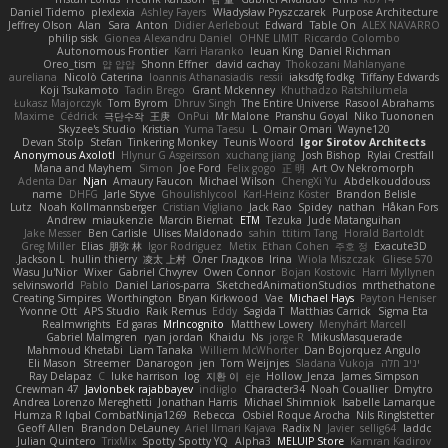
Daniel Tidemo
plexlexia
Ashley Fayers
Władysław Pryszczarek
Purpose Architecture
Jeffrey Olson
Alan
Sara
Anton
Didier Aerlebout
Edward
Table On
ALEX NAVARRO
philip sisk
Gionea Alexandru Daniel
OHNE LIMIT
Riccardo Colombo
Autonomous Frontier
Karri Haranko
Ieuan King
Daniel Richman
Oreo_tism
얍 얍얍
Shonn Effner
david cachay
Thokozani Mahlanyane
aureliana
Nicolò Caterina
Ioannis Athanasiadis
ressii
iaksdfg fodkg
Tiffany Edwards
Koji Tsukamoto
Tadin Brego
Grant Mckenney
Khuthadzo Ratshilumela
Łukasz Majorczyk
Tom Byrom
Dhruv Singh
The Entire Universe
Rasool Abrahams
Maxime
Cédrick
극단수작
王庚
OnPui
Mr Malone
Pranshu Goyal
Niko Tuononen
Skyzee's Studio
Kristian
Yuma Taesu
L
Omair Omari
Wayne120
Devan Stolp
Stefan
Tinkering Monkey
Teunis Woord
Igor Sirotov Architects
Anonymous Axolotl
Hlynur G Asgeirsson
xuchang jiang
Josh Bishop
Rylai Crestfall
Mana and Mayhem
Simon
Joe Ford
Felix gogo
正 明
Art Ov Nekromorph
Adenta Dar
Njan
Amaury Faucon
Michael Wilson
ChengXi Yu
Abdelkouddouss
name
DHFG
Jarle Styve
Ghoulishlycool
Karl-Heinz Köster
Brandon Belisle
Lutz
Noah Kollmannsberger
Cristian Vigliano
Jack Rao
Spidey
nathan
Håkan Fors
Andrew
miaukenzie
Marcin Biernat
ETM
Tezuka
Jude Matanguihan
Jake Messer
Ben Carlisle
Ulises Maldonado
sahin
ttitim Tang
Horald Bartoldt
Greg Miller
Elias
朋弥 林
Igor Rodriguez
Metix
Ethan Cohen
주호 정
Exacute3D
Jackson L.
hullin thierry
凌太 上村
Олег Гладков
Irina
Wiola Miszczak
Gliese 570
Wasu Ju'Nior
Wixer
Gabriel Chvyrev
Owen Connor
Bojan Kostovic
Harri Myllynen
selvinsworld
Pablo
Daniel Larios-parra
SketchedAnimationStudios
mrthethatone
Creating Simpires
Worthington
Bryan Kirkwood
Vae
Michael Hays
Payton Heniser
Yvonne Ott
APS Studio
Raik Remus
Eddy
Sagida T
Matthias Carrick
Sigma Eta
Realmwrights
Ed garas
MrIncognito
Matthew Lowery
Menyhárt Marcell
Gabriel Malmgren
ryan jordan
Khaidu
Ns
jorge R
MikusMasquerade
Mahmoud Khetabi
Liam Tanaka
Williem McWhorter
Dan Bojorquez Angulo
יניב חלה
Sladana Vukoja
Tom Weijnjes
jen
Danarogon
Streemer
Eli Mason
Ray Delapaz
C
luke harrison
log
지환 이
eje
Hollow_Jenza
James Simpson
Crewman 47
Javlonbek rajabbayev
indiiglo
Character34
Noah Couallier
Dmytro
Andrea Lorenzo Mereghetti
Jonathan Harris
Michael Shimniok
Isabelle Lamarque
Humza R Iqbal CombatNinja1269
Rebecca
Osbiel Roque Arocha
Nils Ringlstetter
Geoff Allen
Brandon DeLauney
Ariel Ilmari Kajava
Radix N
Javier
sellig64
laddc
Julian Quintero
TrixMix
Spotty Spotty YQ
Alpha3
MELUIP Store
Kamran Kadirov