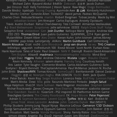
Katelynn Parsec
Pressman505
Haan
Richard
Mitch Landers
Barbara Hanusiak
Michael Zahn
Ryszard Abdul
84d93r
Deborah
포로루
Jacob Duhon
Jaii Orozco
VuD
Kelly Tomlinson | Vision Space
Raw Magic
Diego Bermudez
Davide Medici
bjakbjak
Sicong Ouyang
Ayomide Awe
貴 山崎
Kimberly Hutchinson
Moritz Cremer
Ginsnile Allen
Toriten57
david james
Padraic McQuarrie
Charles Chen
NebularStreams
martin
Robert Bergman
Tobias Jensby
Made by Miri
sebastian botero
Jim Kneuper
Carlos Esplugues
Anxiety Opossum
Travis
Austin Durban
Rahul Chandwaney
Tess Cornwall
Almantas Vasiliauskas
A J
Brad Mellesmoen
Scopitones
Jelle sahmkow
EEEEE
Ralph Does Stuff
Yuliya
Seraphin Ernst
viviisection
Gen
Josh Dunfee
Kalliope Marie
Ignacio
Andrew Islas
ZED ZED
Thomas Elrod
Juan pablo Gutierrez
SLAWWNN_ 2214
Ryan game
MutantMike
Desert Viber
Alec Drake
Kieran Kuhn
John kivinen
James Abney
DRKRM
papi bless
Lariotjandy
AVAinc.
Martin Guldbaek
Carl Glittenberg
Maxim Krioukov
Dzät
nic96
Julie Woodcock
joop van drunick
lia wu
THG Creative
Infinitipo
vagueish
nofreelunch 100
Reese Moore
Scott North
Furkan Kirac
Hank Kaamura
Tales of Scale
Paul Gleason
NAN YI
DennyB
Riverin David-Alexandre
Tim Boylan
AlisserB
madmacx
HonorableHoplite
robzilla
Mind Bird
Angel Diaz
Higgins
Rafal
Andrew Osborne
Wutata
Logan
Braulio Chavez
Kevin Kennedy
Alheren
salem shams
Francky Tang
Courtney Xenith
Kris
Laster
Tyler Vaughn
Clemente Miralles
Carlos Abraham Gutiérrez Solis
Evelyne I
Bryant Bennett
TheCaptainAmerica
Paul McManus
Jackson N. Rocha
John Britti
ShadowolfVFX
Tomas Kiniulis
SomeGuyBS
BenYanken69
Dániel Zarándi
Flagg3D
경문 서
Niranjan Raghu
RVA DEMON
Ebi3D
Beth
Jack Quinn
steve
Peter Balicki
Kevin Roy
Sergei Krutihin
Lorenzo Festa
Rolf Frey
Lonnon Foster
Matt's Media
Dewi
Mila
polo
Facundo Martinez Pintado
Joseph Salud
Maya Halphon
theLOF
Mark Sullivan
Hans Wegener
microdee
Stephen Grimm
Michał Roszkowski
Денис Оницев
Now Eleanor
Stellarator
szabolcs csaszar
Thor Davidsen
Raven Ai
GearGrit - PS2 inspired 3D Platformer Action Game!
Beachglass Gardens
The Creaky Floorboard
EK
Hope Moore
Peter Pejanović
Adrian S
Szymon Kaniewski
Levent Göçer
Tjoffex
敦智 紀
Karl
Bobbit M.
Jonas Trost
Alexis Lazootin
Andrew
john
Izabella Dębek
Mat (M5X11)
Phillip Studans
Jimmy Jung
Fayçal Njoya
Maurice LeDoux
Cameron 'CSD' Dickson
Giorgi Samukashvili
Caffeine Oppsum Games
Lloros Sarano
Jorn Bakker
준현 이
Ben Houston
Matt Sweda
Vonda Marquez
Shiny
Family Rislov
Alex Tsiskarishvili
simon dewey
Angelie
Bu
DocD
Hamish Gawn
Jim Mitchell
DeeEmmCee