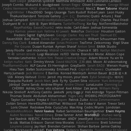
Matt Dalpé
Johannes Sjöstedt
Matthew Whiteacre
Alex Cullinane-Carrasco
Joseph Combs
Mukund A
sludgybeast
Kenan Regez
Oliver Erdmann
George Wheat
Cédric Vermeirre
HAGI
charlie otto
Well Misinformed
MarzZ
Brian Tabone
Khalid
NightWriter
Flex2006D !
Sergio Uscanga
Tom Rudolf
Robert jean
Leon Husky
TheAuraStandard
Tenzide Gallery
ぶー うじ
Dominic Qusto
Arturo J. Real
Joshua Campbell
GremlinBrokeMyVideoGame
Michael Dunphy
Charles
Paul Friedl
Dushyant M
w z
政則 谷
Ryan Williams
TurtleTheThing
Xie Ray
NotTerrellBatchelor
RayePixlrKay
EasedChunk2
retro rocks
Carl-Edwin
Joshua Esmeralda
Felipe Ramos
yewen sun
Fattma Al Lawati
NekoTux
Danizoar
Houston Gaston
Frederic Sigrist
EightySeven
George Clarke
Key van Thull
Slamuel EC
RavenXXXX
Ben Watts
Derek Carlin
yuna yamamoto
Wilbert Schuurman Hess
Danny Ray Clark
Ezekiel Alexander
Jonas Printzen
TeaTime
Zeikomiray
Virgil Shaw
Per Gouras
Dusan Runtak
Ayman Sharaf
Anton Smit
BAMA Studio
Jakey Floofle
cael mckinney
Mistral Chronicles
Chance K
SBS
Kaitlyn Matchem
19:48
simen stroek
Luigi Macaluso
ns103
Vanta
Brandon Morse
Allison Cope
Yaroslav Leschenko
Kelvin Yim
Pascal Creative Design
Adam Moore
Yu xin Ye
keilyn nuñez
Katti
Dmitry Vinnik
David KALFON
正和 綱嶋
Moon
AI videomaking
ThatRamenDude
ALP Gauna
Eli Herrington
GrayDarth
Sarah BADJI
Wenxin Huang
Hieu Tran
Stefan Scotzniovsky
Emmett Peck
Cергей Лозенко
CluelessArt
Harry Jumaidi
Jack Malone
E Barrios
Konrad Wantrych
Armin Bauer
新之助 佐々木
Udi
Alexey Vaitvud
Dinki
Jarod
my moon, your stars
Eylül Solakoğlu
에이지
Shaquita Puckett
Jacob Mars
Jack
Fy Hy
Queen Sitra
estuine
Yurii Antonyuk
Jdnbyd
Dane Sands
Andrew Rhyne
Andre Olivier
LunaLoutre
Danning Lu
CHERRII
Ashley Cline
vito schaniel
Axel Allstar
Zak Jarvis
William Parry
Nikolai Strelioff
Anthony Castillo
JakkeN
jerry biggs jr
Heli Aldridge
Tryvon Pittman
Thomas Steele
Abdullah Alshammari
Yogev Levy
RYDBRG PHOTOGRAPHY
Taylor Gonzalez
Freyka V
Fran Aspen
Patrick Zulke
Alicia Zimmermann
Zoltán Simon
Here4StuffAndAllThat
Williscool
Eva Eoska V
Aaron
Trevor Seitz
Loris Olivier
Radosław Bela
CucuZulu
Max King
Cedric Wurm
Londolan
MaddieMooMoon
Fenrir Fawkes
Rafael Santisteban Baumgartner
Erwin Heyms
Aubin Nicoleau
Navid Eshaq
Drew Tanner
Artet
WorldBLD
shuhao wang
Joe Stadnik
時里ZYC
Anton Friedman
ANDY
JewelEyed
Blandine Ducrocq
le-cds
Mattias Eriksson
Daniel Vera Morales
Adam Derenne
Brett Schmidt
Lourens Lessing
Jay Hart
Brenden Cameron
Shihan Barbee
Jamie Oakley
Lucian
NeckbeardLover445
Eon Valterra
Federico Bagarolo
Dominique Fitzgerald