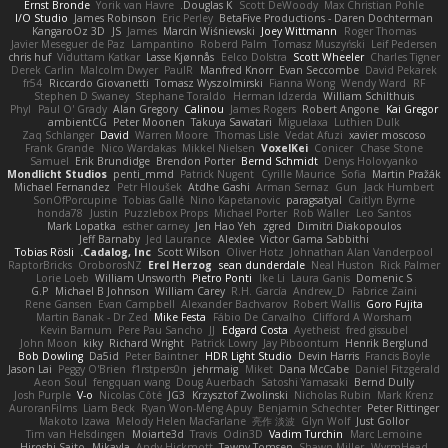
Ernst Bronde
Yorik van Havre
Douglas K.
Scott DeWoody
Max Christian Pohle
I/O Studio
James Robinson
Eric Perley
BetaFive Productions - Daren Dochterman
KangaroOz 3D
JS
James
Marcin Wiśniewski
Joey Wittmann
Roger Thomas
Javier Meseguer de Paz
Lampantino
Roberd Palm
Tomasz Muszyński
Leif Pedersen
chris huf
Viduttam Katkar
Lasse Kjønnås
Eelco Dolstra
Scott Wheeler
Charles Tigner
Derek Carlin
Malcolm Dwyer
PaulR
Manfred Knorr
Evan Seccombe
David Pekarek
fr54
Riccardo Giovanetti
Tomasz Wyszolmirski
Fianna Wong
Wendy Ward
RF
Stephen D Swaney
Stephane Toraldo
Herman Idzerda
William Schilthuis
Phyl
Paul O' Grady
Alan Gregory
Calinou
James Rogers
Robert Angone
Kai Gregor
ambientCG
Peter Moonen
Takuya Sawatari
Miguelaxa
Luthien Dulk
Zaq Schlanger
David
Warren Moore
Thomas Lisle
Vedat Afuzi
xavier moscoso
Frank Grande
Nico Wardakas
Mikkel Nielsen
VoxelKei
Conicer
Chase Stone
Samuel
Erik Brundidge
Brendon Porter
Bernd Schmidt
Denys Holovyanko
Mondlicht Studios
penti_mmd
Patrick Nugent
Cyrille Maurice
Sofia
Martin Pražák
Michael Fernandez
Petr Hloušek
Atdhe Gashi
Arman Sernaz
Gun
Jack Humbert
SonOfPorcupine
Tobias Gallé
Nino Kapetanovic
paragsatyal
Caitlyn Byrne
honda78
Justin
Puzzlebox Props
Michael Porter
Rob Waller
Leo Santos
Mark Lopatka
esther carney
Jen Hao Yeh
zgred
Dimitri Diakopoulos
Jeff Barnaby
Jed Laurance
Alexlee
Victor Gama Sabbithi
Tobias Rösli
Cadalog, Inc.
Scott Wilson
Oliver Hotz
Johnathan Alan Vanderpool
RaptorBricks
OroborosNZ
Erel Herzog
sean dunderdale
Neal Huston
Rick Palmer
Lorie Loeb
William Unsworth
Pietro Ponti
Ike Li
Laura Ganis
Domenic S
G.P
Michael B Johnson
William Carey
R.H. García
Andrew_D
Fabrice Zaini
Rene Gansen
Evan Campbell
Alexander Bachvarov
Robert Wallis
Goro Fujita
Martin Banak - Dr Zed
Mike Festa
Fábio De Carvalho
Clifford A Worsham
Kevin Barnum
Pere Pau Sancho
JJ
Edgard Costa
Ayetheist
fred gissubel
John Moon
kiky
Richard Wright
Patrick Lowry
Jay Piboontum
Henrik Berglund
Bob Dowling
Da5id
Peter Baintner
HDR Light Studio
Devin Harris
Francis Boyle
Jason Lai
Peggy O'Brien
f1rstpers0n
jehrmaig
Miket
Dana McCabe
Daniel Fitzgerald
Aeon Soul
fengquan wang
Doug Auerbach
Satoshi Yamasaki
Bernd Dully
Josh Purple
V-o
Nicolas Côté
JG3
Krzysztof Zwolinski
Nicholas Rubin
Mark Krenz
AuroranFilms
Liam Beck
Ryan Won-Meng Apuy
Benjamin Schechter
Peter Rittinger
Makoto Izawa
Melody Helen MacFarlane
亮作 淡波
Glyn Wolf
Just Gollor
Tim van Helsdingen
Moiarte3d
Travis
Odin3D
Vadim Turchin
Marc Lemoine
Hiroshi Saito
Mikayla
Andy Hickmott
Tawny Tomsen
Shawn Miller
WyrmHead