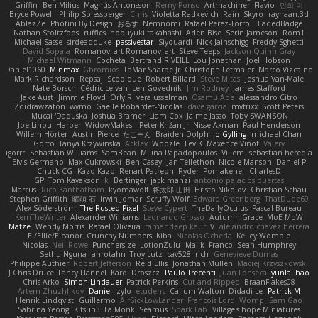
Griffin
Ben Milius
Magnús Antonsson
Remy Ponso
Artmachiner
Flavio
민희 이
Bryce Powell
Philip Spiessberger
Chris
Violetta Radkevich
Rain
Skyro
rayhaan.3d
AblazZe
Photini By Design
おるす
Nemnomi
Rafael Perez-Torro
BladedBadge
Nathan Stoltzfoos
ruffles
nobuyuki takahashi
Aden Bise
Serin Jameson
Rom1
Michael Sasse
sirdeadduke
passivestar
Siyouardi
Nick Jainschigg
Freddy Sghetti
David Sopala
Romanov_art Romanov_art
Steve Teeps
Jackson Quinn Gray
Michael Witmann
Cocheta
Bertrand RIVEILL
Lou Jonathan
Joel Hobson
Daniel1060
Minmax
Gbromios
LaMar Sharpe Jr
Christoph Letmaier
Marco Vizcaino
Mark Richardson
Repsaj
Scopique
Robert Billard
Steve Mitas
Joshua Van-Male
Nate Borsch
Cédric Le van
Len Govednik
Jim Rodney
James Stafford
Jake Aust
Jimmie Floyd
Orly R
vera usselman
Osamu Abe
alessandro Citro
Zoidrawzaton
wymo
Gaëlle Robardet-Nicolas
dave garcia
mytrixx
Scott Peters
Mucai 'Daduska'
Joshua Bramer
Liam Cox
Jaime Jasso
Toby SWANSON
Joe Lihou
Harper
WidowMakes
Peter Križan Jr.
Nisse Axman
Paul Henderson
Willem Hörter
Austin Pierce
たこーん
Braiden Dolph
Jo Gylling
michael Chan
Gorto
Tanya Krzywinska
Ackley
Woozle
Lev K
Maxence Vinot
Valery
igorrr
Sebastian Williams
SamBean
Milina Papadopoulos
Villem
sebastian heredia
Elvis Germano
Max Cukrowski
Ben Casey
Jan Tellethon
Nicole Manson
Daniel P
Chuck CG
Kazo Kazo
Renart-Patreon
Ryder
Pomakenel
CharlesD
GP
Tom Kayakson
k
Bertinger
jack manzi
antonio palacios puertas
Marcus
Rico Kanthatham
kyomawolf
将太郎 山田
Hristo Nikolov
Christian Schau
Stephen Griffith
曜萌 石
Irwin Jomar
Scruffy Wolf
Edward Greenberg
ThatDude69
Alex Söderström
The Rusted Pixel
Steve Cypert
TheDailyOculus
Pascal Bureau
KerriTheWriter
Alexander Williams
Leonardo Grosso
Autumn Grace
MoE MoW
Matze
Wendy Morris
Rafael Oliveira
ramandeep kaur
V
alejandro chavez herrera
El/Ellie/Eleanor
Crunchy Numbers
Kiba
Nicolas Ocheda
Kelley Womble
Nicolas
Neil Rowe
Punchersize
LotionZulu
Malik
Franco
Sean Humphrey
Sethu Nguna
ahrotahn
Troy Lutz
cav528
rich
Genevieve Dumas
Philippe Authier
Robert Jefferson
Reid Ellis
Jonathan Mullen
Maciej Krzyszkowski
J Chris Druce
Fancy Flannel
Karol Droszcz
Paulo Trecenti
Juan Fonseca
yunlai hao
Chris Arko
Simon Lindauer
Patrick Perkins
Cut and Ripped
BraanFlakes08
Artem Zhuzhlikov
Daniel
zylo
etudenc
Callum Walton
Didadi Le
Patrick M
Henrik Lindqvist
Guillermo
AirSickLowLander
Francois Lord
Womp
Sam Gao
Sabrina Yeong
Kitsun3
La Monk
Seamus
Spark Lab
Village's hope Miniatures