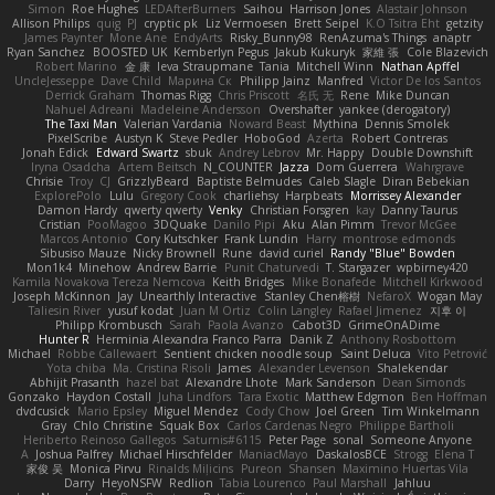
Simon
Roe Hughes
LEDAfterBurners
Saihou
Harrison Jones
Alastair Johnson
Allison Philips
quig
PJ
cryptic pk
Liz Vermoesen
Brett Seipel
K.O Tsitra Eht
getzity
James Paynter
Mone Ane
EndyArts
Risky_Bunny98
RenAzuma's Things
anaptr
Ryan Sanchez
BOOSTED UK
Kemberlyn Pegus
Jakub Kukuryk
家維 張
Cole Blazevich
Robert Marino
金 康
Ieva Straupmane
Tania
Mitchell Winn
Nathan Apffel
UncleJesseppe
Dave Child
Марина Ск
Philipp Jainz
Manfred
Victor De los Santos
Derrick Graham
Thomas Rigg
Chris Priscott
名氏 无
Rene
Mike Duncan
Nahuel Adreani
Madeleine Andersson
Overshafter
yankee (derogatory)
The Taxi Man
Valerian Vardania
Noward Beast
Mythina
Dennis Smolek
PixelScribe
Austyn K
Steve Pedler
HoboGod
Azerta
Robert Contreras
Jonah Edick
Edward Swartz
sbuk
Andrey Lebrov
Mr. Happy
Double Downshift
Iryna Osadcha
Artem Beitsch
N_COUNTER
Jazza
Dom Guerrera
Wahrgrave
Chrisie
Troy
CJ
GrizzlyBeard
Baptiste Belmudes
Caleb Slagle
Diran Bebekian
ExplorePolo
Lulu
Gregory Cook
charliehsy
Harpbeats
Morrissey Alexander
Damon Hardy
qwerty qwerty
Venky
Christian Forsgren
kay
Danny Taurus
Cristian
PooMagoo
3DQuake
Danilo Pipi
Aku
Alan Pimm
Trevor McGee
Marcos Antonio
Cory Kutschker
Frank Lundin
Harry
montrose edmonds
Sibusiso Mauze
Nicky Brownell
Rune
david curiel
Randy "Blue" Bowden
Mon1k4
Minehow
Andrew Barrie
Punit Chaturvedi
T. Stargazer
wpbirney420
Kamila Novakova Tereza Nemcova
Keith Bridges
Mike Bonafede
Mitchell Kirkwood
Joseph McKinnon
Jay
Unearthly Interactive
Stanley Chen榕樹
NefaroX
Wogan May
Taliesin River
yusuf kodat
Juan M Ortiz
Colin Langley
Rafael Jimenez
지후 이
Philipp Krombusch
Sarah
Paola Avanzo
Cabot3D
GrimeOnADime
Hunter R
Herminia Alexandra Franco Parra
Danik Z
Anthony Rosbottom
Michael
Robbe Callewaert
Sentient chicken noodle soup
Saint Deluca
Vito Petrović
Yota chiba
Ma. Cristina Risoli
James
Alexander Levenson
Shalekendar
Abhijit Prasanth
hazel bat
Alexandre Lhote
Mark Sanderson
Dean Simonds
Gonzako
Haydon Costall
Juha Lindfors
Tara Exotic
Matthew Edgmon
Ben Hoffman
dvdcusick
Mario Epsley
Miguel Mendez
Cody Chow
Joel Green
Tim Winkelmann
Gray
Chlo Christine
Squak Box
Carlos Cardenas Negro
Philippe Bartholi
Heriberto Reinoso Gallegos
Saturnis#6115
Peter Page
sonal
Someone Anyone
A
Joshua Palfrey
Michael Hirschfelder
ManiacMayo
DaskalosBCE
Strogg
Elena T
家俊 吴
Monica Pirvu
Rinalds Miļicins
Pureon
Shansen
Maximino Huertas Vila
Darry
HeyoNSFW
Redlion
Tabia Lourenco
Paul Marshall
Jahluu