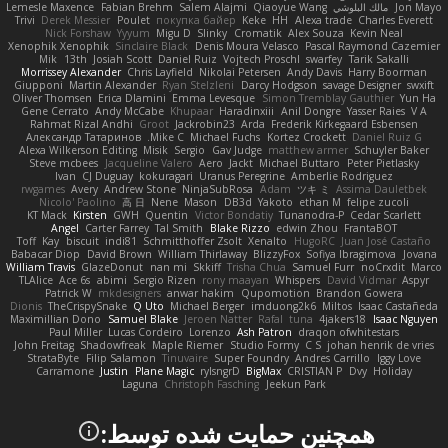
Jon Mayo
مالك البلوشي
Qiaoyue Wang
Salem Alajmi
Fabian Brehm
Lemesle Maxence
Trivi
Derek Messier
Poulet
покупка байер
Keke
HH
Alexa trade
Charles Everett
Nick Forshaw
Yyyum
Migu D
Slinky
Cromatik
Alex Souza
Kevin Neal
Xenophik Xenophik
Sinclaire Black
Denis Moura Velasco
Pascal Raymond Cazemier
Mik
13th
Josiah Scott
Daniel Ruiz
Vojtech Proschl
swarfey
Tarik Sakalli
Morrissey Alexander
Chris Layfield
Nikolai Petersen
Andy Davis
Harry Boorman
Giupponi
Martin Alexander
Ryan Stelzleni
Darcy Hodgson
savage Designer
swxift
Oliver Thomsen
Erica Dlamini
Emma Levesque
Simon Tremblay Gauthier
Yun Ha
Gene Cerrato
Andy McCabe
Khupaar
Haradinxiii
Anil Dongre
Yasser Raies
V A
Rahmat Rizal Andhi
Groot
Jackrobin23
Arda
Frederik Kirkegaard Esbensen
Александр Татаринов
Mike C.
Michael Fuchs
Kortez Crockett
Daniel Ruiz G
Alexa Wilkerson Editing
Misik
Sergio
Gav Judge
matthew armer
Schuyler Baker
Steve mcbees
Jacqueline Valero
Aero
Jackt
Michael Buttaro
Peter Pietlasky
Ivan
CJ Duguay
kokuragari
Uranus Peregrine
Amberlie Rodriguez
rwgames
Avery
Andrew Stone
NinjaSubRosa
Adam
ツキ ミ
Assima Dauletbek
Nicolo' Paolino
高 日
Nene
Mason
DB3d
Yakoto
ethan M
felipe zucoli
KT Mack
Kirsten
GWH
Quentin
Victor Bondatiy
Tunanodra-P
Cedar Scarlett
Angel
Carter Farrey
Tal Smith
Blake Rizzo
edwin Zhou
FrantaBOT
Toff
Kay
biscuit
indi81
Schmitthoffer Zsolt
Xenalto
HugoRC
Juan José Castaño
Babacar Diop
David Brown
William Thirlaway
BlizzyFox
Sofiya Ibragimova
Jovana
William Travis
GlazeDonut
nan mi
Skkiff
Trisha Chua
Samuel Furr
noCrxdit
Marco
TLAlice
Ace 6s
abimi
Sergio Rizen
rony maayan
Whispers
David Vidmar
Aspyr
Patrick W
mkdesigners
anwar hakim
Qupomotion
Brandon Gowera
Dionis
TheCrispySnake
Q Uto
Michael Berger
imduong2k6
Miltos
Isaac Castañeda
Maximillian Dono
Samuel Blake
Jeroen Natter
Rafal
tuna
4jakers18
Isaac Nguyen
Paul Miller
Lucas Cordeiro
Lorenzo
Ash Patron
draqon ofwhitestars
John Freitag
Shadowfreak
Maple Riemer
Studio Formy
C S
johan henrik de vries
StrataByte
Filip Salamon
Tinuvaire
Super Foundry
Andres Carrillo
Iggy Love
Carramone
Justin
Plane Magic
rylsngrD
BigMax
CRISTIAN P
Dvy
Holiday
Laguna
Christoph Fasching
Jeekun Park
همچنین حمایت شده توسط: