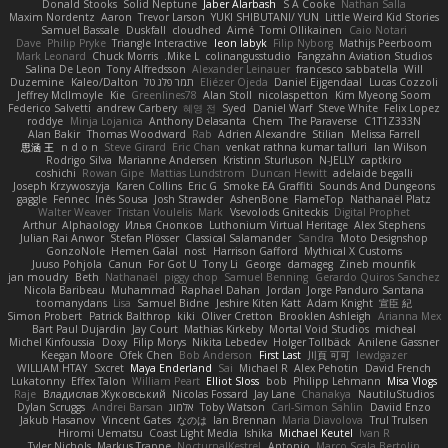
Donald Stooks
Solid Neptune
Jaber Alarbash
S A Cooke
Nathan Salla
Maxim Nordentz
Aaron
Trevor Larson
YUKI SHIBUTANI/ YUN
Little Weird Kid Stories
Samuel Bassale
Duskfall
cloudhed
Aimé
Tomi Ollikainen
Caio Notari
Dave
Philip Pryke
Triangle Interactive
leon labyk
Filip Nyborg
Mathijs Peerboom
Mark Leonard
Chuck Morris
Mike L.
colinangusstudio
Fangzahn Aviation Studios
Salina De Leon
Tony Alfredsson
Alexander Leinauer
francesco sabbatella
Will
Lucas Cozzoli
Daniel Eijgendaal
Eliézer Ojeda
תמר פלג טל
Kaleo/Dalton
Duzemine
Jeffrey McIlmoyle
Kie
Greenlines78
Alan Stoll
nicolaspetton
Kim Myeong Soom
Federico Salvetti
andrew Carbery
혜영 전
Syed
Daniel Warf
Steve White
Felix Lopez
roddye
Minja Lojanica
Anthony Delasanta
Chem
The Paraverse
C1T1Z333N
Alan Bakir
Thomas Woodward
Rab
Adrien Alexandre
Stilian
Melissa Farrell
思涵 王
n d o n
Steve Girard
Eric Chan
venkat rathna kumar talluri
Ian Wilson
Rodrigo Silva
Marianne Andersen
Kristinn Sturluson
N-JELLY
captkiro
coshichi
Rowan Gipe
Mattias Lundstrom
Duncan Hewitt
adelaide begalli
Joseph Krzywoszyja
Karen Collins
Eric G
Smoke EA Graffiti
Sounds And Dungeons
gaggle
Fennec
Inês Sousa
Josh Strawder
AshenBone
FlameTop
Nathanaël Platz
Walter Weaver
Tristan Voulelis
Mark
Vsevolods Gniteckis
Digital Prophet
Arthur
Alphaology
Илья Снопков
Luthonium Virtual Heritage
Alex Stephens
Julian Rai Anwor
Stefan Plösser
Classical Salamander
Sandra
Moto Designshop
GonzoNole
Hemen Galal
nost
Harrison Gafford
Mythical X Customs
Juuso Pohjola
Canun
For Got U
Tony Li
George
damageg
Zineb mounfik
jan moudry
Beth
Nathanaël
piggy chop
Samuel Benning
Gerardo Quiros Sanchez
Nicola Baribeau
Muhammad
Raphael Dahan
Jordan
Jorge Panduro Santana
toomanydans
Lisa
Samuel Bidne
Jeshire Kiten Katt
Adam Knight
宣臣 紀
Simon Probert
Patrick Balthrop
kiki
Oliver Cretton
Brooklen Ashleigh
Arianna Mex
Bart Paul Dujardin
Jay Court
Mathias Kirkeby
Mortal Void Studios
micheal
Michel Kinfoussia
Doxy
Filip Morys
Nikita Lebedev
Holger Tollbäck
Anilene Gassner
Keegan Moore
Ofek Chen
Bob Anderson
First Last
川頁 可可
lewdgazer
WILLIAM HTAY
Sxcret
Maya Enderland
Sai
Michael R
Alex Pehotin
David French
Lukatonny
Effex Talon
William Peart
Elliot Sloss
bob
Philipp Lehmann
Misa Vlogs
Raje
Владислав Жуковський
Nicolas Fossard
Jay Lane
Chanakya
NautiluStudios
Daviid Enzo
Carl-Simon Sahlin
Toby Watson
אלמוג
Andrei Barsan
Dylan Scruggs
Jakub Hasanov
Vincent Gates
なのは
Ian Brennan
Maria Diavolova
Trul Trulsen
Hiromi Uematsu
Coast Light Media
Ishika
Michael Keutel
Ivan R
Tyler Nichols
Markus Trappe
NocturnalKestrel
Antonio
Marco Scala Bertolin