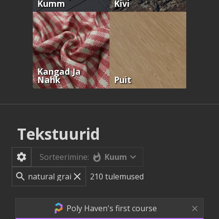
Kumm
Kivi
Kangad Ja
Nahk
Puit
Tekstuurid
Kuum
Sorteerimine:
210
tulemused
Poly Haven's first course