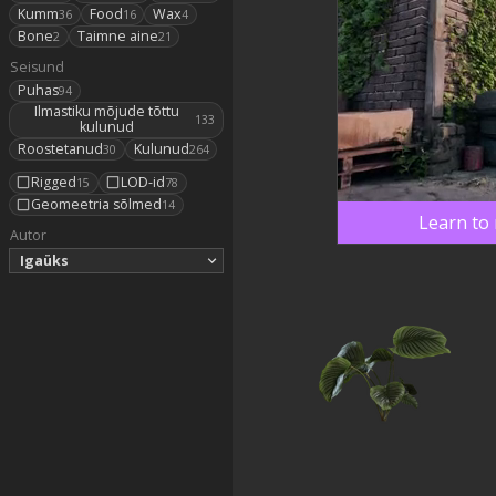
Kumm
Food
Wax
36
16
4
Bone
Taimne aine
2
21
Seisund
Puhas
94
Ilmastiku mõjude tõttu
133
kulunud
Roostetanud
Kulunud
30
264
Rigged
LOD-id
15
78
Geomeetria sõlmed
14
Learn to 
Autor
Igaüks