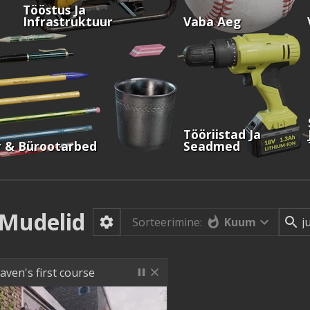
Tööstus Ja
Infrastruktuur
Vaba Aeg
Tööriistad Ja
 & Bürootarbed
Seadmed
Mudelid
Kuum
Sorteerimine:
aven's first course