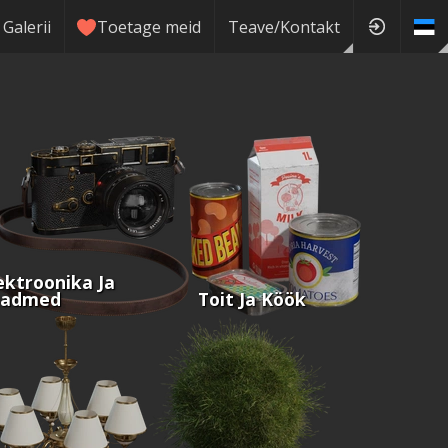
Galerii
Toetage meid
Teave/Kontakt
ektroonika Ja
eadmed
Toit Ja Köök