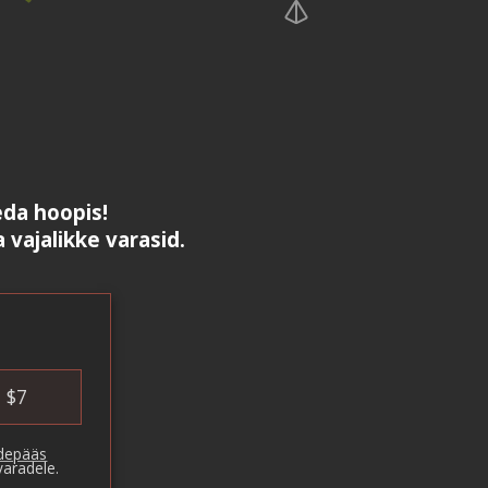
da hoopis!
a vajalikke varasid.
$
7
rdepääs
varadele.