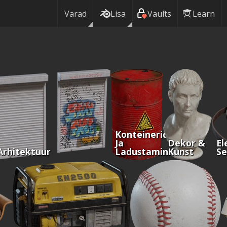
Varad
Lisa
Vaults
Learn
Konteinerid
Ja
Dekor &
El
Arhitektuur
Ladustamine
Kunst
S