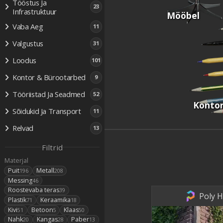
Tööstus Ja
23
Infrastruktuur
Mööbel
Vaba Aeg
11
Valgustus
31
Loodus
101
Kontor & Bürootarbed
9
Tööriistad Ja Seadmed
52
Kontor
Sõidukid Ja Transport
11
Relvad
13
Filtrid
Materjal
Puit
Metall
196
208
Messing
46
Roostevaba teras
39
Poly H
Plastik
Keraamika
71
18
Kivi
Betoon
Klaas
51
5
50
Nahk
Kangas
Paber
20
28
13