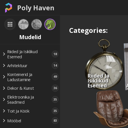
Poly Haven
Categories:
Mudelid
Riided Ja Isiklikud
18
Esemed
Arhitektuur
14
Konteinerid Ja
Riided Ja
49
Ladustamine
Isiklikud
Esemed
Dekor & Kunst
36
Elektroonika Ja
35
Seadmed
Toit Ja Köök
35
Mööbel
83