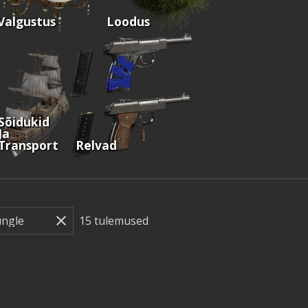
Valgustus
Loodus
Sõidukid
Ja
Transport
Relvad
15
tulemused