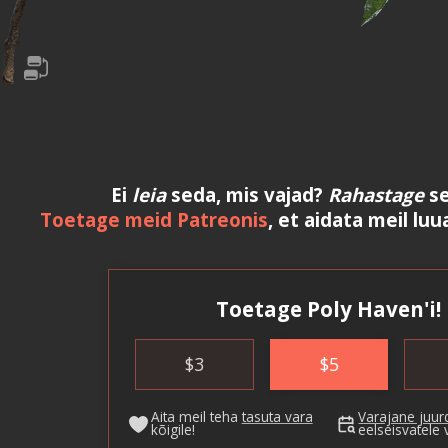
Ei
leia
seda, mis vajad?
Rahastage
se
Toetage meid Patreonis
, et aidata meil luu
Toetage Poly Haven'i!
$
3
$
5
Aita meil teha
tasuta vara
Varajane juu
kõigile!
eelseisvatele 