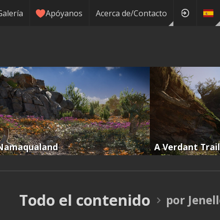
Galería
Apóyanos
Acerca de/Contacto
Namaqualand
A Verdant Trail
Todo el contenido
por Jenel