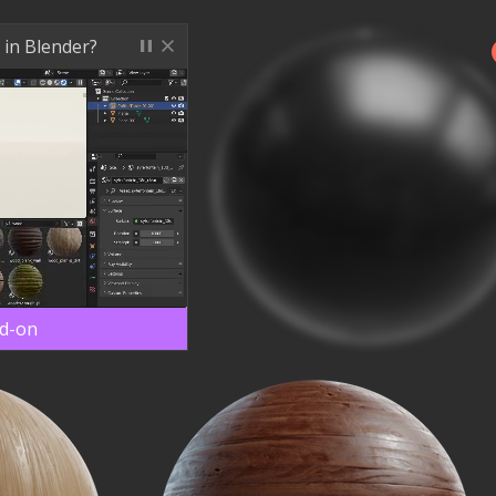
 in Blender?
dd-on