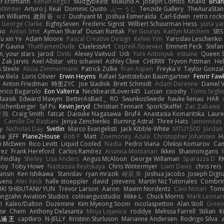
er Erdmann
Kenan Regez
sludgybeast
Mukund A
Joseph Combs
Khalid
Bria
htWriter
Arturo J. Real
Dominic Qusto
ぶー うじ
Tenzide Gallery
TheAuraStan
an Williams
政則 谷
w z
Dushyant M
Joshua Esmeralda
Carl-Edwin
retro rock
George Clarke
EightySeven
Frederic Sigrist
Wilbert Schuurman Hess
yuna y
io
Anton Smit
Ayman Sharaf
Dusan Runtak
Per Gouras
Kaitlyn Matchem
SBS
u xin Ye
Adam Moore
Pascal Creative Design
Kelvin Yim
Yaroslav Leschenko
LP Gauna
ThatRamenDude
CluelessArt
Cергей Лозенко
Emmett Peck
Stefan
, your stars
Jarod
Dinki
Alexey Vaitvud
Udi
Yurii Antonyuk
estuine
Queen S
Zak Jarvis
Axel Allstar
vito schaniel
Ashley Cline
CHERRII
Tryvon Pittman
Hel
 Steele
Alicia Zimmermann
Patrick Zulke
Fran Aspen
Freyka V
Taylor Gonzal
w Bela
Loris Olivier
Erwin Heyms
Rafael Santisteban Baumgartner
Fenrir Faw
Anton Friedman
時里ZYC
Joe Stadnik
Brett Schmidt
Adam Derenne
Daniel 
erico Bagarolo
Eon Valterra
NeckbeardLover445
Lucian
cooshy
Toms Seglin
Maasik
Edward Maxym
BetterAsBad _
RO
SwunkusSwede
hauke lienau
HAR
Eichenberger
Syl Pu
Kevin Jeryd
Christian Tennant
SporkSkaffel
Zac Zabawa
 魏
Craig Smith
fatcat
Daisuke Nagasawa
Bruf4
Anastasia Komaritska
Laure
y
Camille De Bastiani
Jenya Zenchenko
Burning Astral
Three Hats
Jamonidas
y
Nicholas Day
Svetlin
Marco Evangelisti
Jack Kibble-White
MTU1500
Jordan
na
JEFF
Plane2House
Bob F
Matt
Zoemoney
Azula
Christopher Johansen
H
n McEwen
Rico Levitt
Liquid Cooled
Nadia
Pedro Viana
Oleksii Komarov
Ca
rez
Frank Hereford
Carlos Ramírez
Arianna Montanari
Ikkeii
Shannonigans
 Findlay
Shirley
Lisa Anders
Angus McAloon
George Willaman
Sparazza D
R
ooy
Toby Howe
Nastassia Reutskaya
Chris Wintermyer
Liam Davis
chris reis
sinsin
Ken Ishikawa
Stanislav
ryan mrazik
峻辰 朱
Joshua Jacobs
Joseph Dign
evens
Alec Keck
halle stoeppler
david
jstevens
Martín Niz Tutoriales
Combri
KI SHIBUTANI/ YUN
Trevor Larson
Aaron
Maxim Nordentz
Caio Notari
Tomi
angzahn Aviation Studios
colinangusstudio
Mike L.
Chuck Morris
Mark Leonar
ת
Kaleo/Dalton
Duzemine
Kim Myeong Soom
nicolaspetton
Alan Stoll
Green
se
Chem
Anthony Delasanta
Minja Lojanica
roddye
Melissa Farrell
Stilian
ꌃ
涵 王
captkiro
N-JELLY
Kristinn Sturluson
Marianne Andersen
Rodrigo Silva