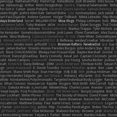
zywoszyja
Nathanaël Platz
FlameTop
AshenBone
Josh Strawder
Inês Sousa
ков
Alphaology
Arthur
Moto Designshop
Sandra
Classical Salamander
Stef
For Got U
Canun
Juuso Pohjola
Gerardo Quiros Sanchez
Samuel Benning
pi
Adam Knight
Jeshire Kiten Katt
Samuel Bidne
Lisa
toomanydans
Jack saksik
Bart Paul Dujardin
Anilene Gassner
Holger Tollbäck
Nikita Lebedev
Filip Mor
Maya Enderland
Sxcret
WILLIAM HTAY
Misa Vlogs
Philipp Lehmann
bob
Elli
Carl-Simon Sahlin
Toby Watson
אלמוג
Andrei Barsan
Dylan Scruggs
Trul Trul
rco Scala Bertolin
Antonio
NocturnalKestrel
Markus Trappe
Tyler Nichols
p
tin Kempster
Somebodyoncetoldme
Josh Laxen
Oliver Danielsen
Alex Dunc
nenko
Stina Walberg
Cosmas A Demetriou
ענבר פז
Clem White
DeboxMojave
J.
Ahmed.ashii092112 ahmed092112
E. Belliveau
wesleyCrowbar
Vibralizer
om Glew
Amako Izumi
jeffox09
Caro
Brennan Rafters
NewbieDot
iz o
Kay-
uin
James Barber
Ernesto Alonso Paredes Burgos
John Anders Stav
현진 김
sch
Steve CHAUDANSON
Bhukya Hari Prasad Naik
Slaytex Marshall
Gromit
D
er Frost
DancingDeadGuy
Barry Connolly
Aeval
Jon
Captain Coconuts
Jacob
hald
Abeni Campos
cameronfr
Dominick
Joe Young
Sascha Becker
Joshua S
Noah
Юлія Кізі
Daisy Belknap
ZMM
Jason Anderson
Christian Kohli
Satyan P
ign
Jamie Arseneault
K
Derek Toombs
Renato Pinochet
qrator
Ben
cawc
obinson
Shane Smith-Rojo
Evan Harridge
大海 久我
lilith
Joshua Hickman
Ale
rigo Hernández Salgado
Jan
Sari Schwarz
Indiana J
ella larkin
基德
Pocketfa
delski
Konstantinos Polychroniadis
Targeted Individual Body Logger
Randy L
as
Ethan Tomaso
huaxuan Lei
Raptite
mogura
Nick Smith
AMcCarroll
high 
sChip
Dakota Wreski
n_morcatti
killswitchkay
Charles Louie
Avaister
Liam Br
Vasyl Vasyliv
Post Production
Zbob
VW Winterstein
StorysComplete
Bob
X
River Lockhart
Stefan Florea
MStorm
The Society of Visions
David Power
Mich
Keenan Rush
Venkataram
LLB
Josh W.
Kevin Showman
Naomi Soh
McCoder
ris Lattirom
Matthew Daday
Paul
Kamil Uriasz
Lirian
Sarah Schrock
Logan H
e Turner
John Kevin Ong
JonDo
Filip
Cornellus Pendrahgon
Striker The Fox
L
Jiří Ptáček
JamTarts
Clive McKenzie
Shabeen Barzey - Browne
Josh
Martin B
e Remodeling Veteran
Talyana S
Parker
Mister Venom
Markku Hakala
Hussi