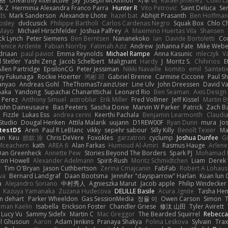
榕樹
Unearthly Interactive
Jay
Joseph McKinnon
지후 이
Rafael Jimenez
Colin L
k Z
Herminia Alexandra Franco Parra
Hunter R
Vito Petrović
Saint Deluca
Se
ds
Mark Sanderson
Alexandre Lhote
hazel bat
Abhijit Prasanth
Ben Hoffman
psley
dvdcusick
Philippe Bartholi
Carlos Cardenas Negro
Squak Box
Chlo Ch
Mayo
Michael Hirschfelder
Joshua Palfrey
A
Maximino Huertas Vila
Shansen
ck Lynch
Peter Siemens
Ben Berntsen
Nananekoko
Ian
Davide Bortoletti
Co
Fenice Ardente
Fabian Norrby
Fatimah Aziz
Andrew
Johanna Fate
Mike Webe
driaan
paul paviot
Emma Reynolds
Michael Rampe
Anna Kasunic
mleczyk
V
 Stetler
Yashi Zeng
Jacob Schelbert
Malignant
Hardy
J
Moritz S.
Chihirios
E
Allen Partridge
EpsilonCG
Peter Jessiman
Nikki Navaille
komito
emil
Sainteti
my Fukunaga
Rockie Hoerter
鸿彬 邱
Gabriel Brenne
Carmine Ciccone
Paul S
anyao
Andreas Gohl
TheThomasTrainzUser
Line Ulv
John Dreessen
David Va
naka
Yandong
Supachai Chanarittichai
Leonard Rio
Ben Seaman
Axis Design 
 Perez
Anthony Simuel
astroblur
Erik Miller
Fred Vollmer
Jeff Kissel
Martin B
John Daineusaure
Bas Peeters
Sascha Donie
Marvin W Parker
Patrick
Zach Ba
Fizzle
Lukas Ess
andrea cerini
Keerthi Pachala
Benjamin Learmonth
Claudi
Studio
Dougal Henken
Attila Malarik
uujann
D1REW00F
Ryan Dunn
mura
Jo
testDS
Aren
Paul R LeBlanc
vikky
sepehr sabour
Silly Killy
Benoît Texier
Ma
an
Keu
皓欽 涂
Chris DeVere
Foxokles
garzatron
cyclump
Joshua Dunfee
G
Mceachern
kath
AREA 6
Alan Farkas
Humoud Al-Amiri
Rasmus Hauge
Arlene
Dan Greenheck
Annette Pew
Stories Beyond The Borders
Spark PJ
Mohamad 
ton Howell
Alexander Adelmann
Spirit-Rush
Moritz Schmidtchen
Liam
Derek
r
Tim O'Bryan
Jason Cuthbertson
Zerina Cmajcanin
FabFab
Robert A Lohaus
va
Bernard Landgraf
Daan Bootsma
Jennifer "daysparrow" Harlan
Kuan lun 
a
Alejandro Soriano
中村秀人
Agnieszka Marut
Jacob apple
Philip Windecker
Kazuya Yamanaka
Zuzana Hudecova
DELILLE Basile
Acura .Ignite
Tasha Hen
n dehart
Parker Wheeldon
Gas SessionMedia
정율 이
Owen Carson
Simon
man Kaelin
Isabella
Erickson Foster
Chandler Griese
修汰 山田
Tyler Avirett
Lucy Vu
Sammy Sidefx
Martin C
Mac Greggor
The Bearded Squirrel
Rebecca
l Ghusoun
Aaron
Adam Jenkins
Pranaya Shakya
Polina Leskova
Sylvain
Trax