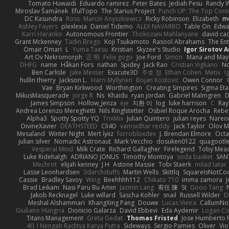
Tomato Huwaidi
Eduardo ramirez
Peter Bates
Jediah Pesu
Randy W
Miroslav Šamánek
EfulTopo
The Starius Project
Punch UP: The Top Conte
DC Kasundra
Ross
Marcin Anyszkiewicz
Ricky Robinson
Elizabeth
m
Ashley Fayers
plexlexia
Daniel Tidemo
ALEX NAVARRO
Table On
Edw
Karri Haranko
Autonomous Frontier
Thokozani Mahlanyane
david ca
Grant Mckenney
Tadin Brego
Koji Tsukamoto
Rasool Abrahams
The Ent
Omair Omari
L
Yuma Taesu
Kristian
Skyzee's Studio
Igor Sirotov 
Art Ov Nekromorph
正 明
Felix gogo
Joe Ford
Simon
Mana and Ma
DHFG
name
Håkan Fors
nathan
Spidey
Jack Rao
Cristian Vigliano
No
Ben Carlisle
Jake Messer
Exacute3D
주호 정
Ethan Cohen
Metix
I
hullin thierry
Jackson L.
Harri Myllynen
Bojan Kostovic
Owen Connor
Vae
Bryan Kirkwood
Worthington
Creating Simpires
Sigma Eta
MikusMasquerade
jorge R
Ns
Khaidu
ryan jordan
Gabriel Malmgren
D
James Simpson
Hollow_Jenza
eje
지환 이
log
luke harrison
C
Ray
Andrea Lorenzo Mereghetti
Nils Ringlstetter
Osbiel Roque Arocha
Rebe
Alpha3
Spotty Spotty YQ
TrixMix
Julian Quintero
julian reyes
Nareo
DivineXavier
DEATHSTEED
Cli4D
vamsidhar reddy
Jack Taylor
Olov M
Mesaland
Winter Night
Mert İyiiz
forrobloxdev
J. Brendan Elmore
Octa
julian silver
Nomadic Astronaut
Mark Vecchio
dosuken0122
quagootl
Vesperal Mind
Milk Crate
Richard Gallagher
Firelegend
Toby Mea
Luke Ridehalgh
ADRIANO JONUS
Timothy Montoya
soda basket
SAN
Mechrot
elijah kenney
J H
Astone Massie
Tobi Staerk
milad tatar
Lasse Leonhardsen
3darchstuffs
Martin Wells
Skittlq
SquareIsNotCo
Cassie
Bradley Savoy
Wing
Beehhhh112
Chikato 710
imma zamora
J
Brad Leikam
Nasi Paru Bu Amin
Jazmin Lang
宥任 陳
St
Gooo Tang
Jakob Recknagel
Luke willard
Sascha Kohler
snail
Russell Wilder
D
Meshal Alshammari
KhangXing Pang
Douwe
Lucas Vieira
CallumN
Giuliano Hungria
Dionicio Galarza
David Ebbevi
Eda Aydemir
Logan C
Titans Management
Greta Gedat
Thomas Fristed
Jose Humberto 
40. I Nengah Raditya Karya Putra
Sideways
Sergio Pamies
Oliver
Vio