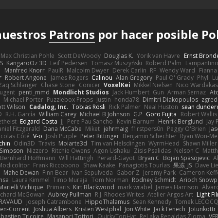
 nuestros
Patrons
por hacer posible Po
Max Christian Pohle
Scott DeWoody
Douglas K.
Yorik van Havre
Ernst Brond
JS
KangaroOz 3D
Leif Pedersen
Tomasz Muszyński
Roberd Palm
Lampantin
e
Manfred Knorr
PaulR
Malcolm Dwyer
Derek Carlin
RF
Wendy Ward
Fiann
r
Robert Angone
James Rogers
Calinou
Alan Gregory
Paul O' Grady
Phyl
Lu
Zaq Schlanger
Chase Stone
Conicer
VoxelKei
Mikkel Nielsen
Nico Wardaka
Nugent
penti_mmd
Mondlicht Studios
Jack Humbert
Gun
Arman Sernaz
At
Michael Porter
Puzzlebox Props
Justin
honda78
Dimitri Diakopoulos
zgred
ott Wilson
Cadalog, Inc.
Tobias Rösli
Rick Palmer
Neal Huston
sean dunder
D
R.H. García
William Carey
Michael B Johnson
G.P
Goro Fujita
Robert Wallis
theist
Edgard Costa
JJ
Pere Pau Sancho
Kevin Barnum
Henrik Berglund
Jay
niel Fitzgerald
Dana McCabe
Miket
jehrmaig
f1rstpers0n
Peggy O'Brien
Jas
icolas Côté
V-o
Josh Purple
Peter Rittinger
Benjamin Schechter
Ryan Won-Me
chin
Odin3D
Travis
Moiarte3d
Tim van Helsdingen
WyrmHead
Shawn Miller
 Simpson
Nizzero
Ritchie Owens
Agon Ushaku
Zisis Psalidas
Nelson C
Matth
Bernhard Hoffmann
Will Hattingh
Perard-Gayot
Bryan C
Bojan Spasojevic
A
Modicolitor
Frank Riccobono
Shaw Kaake
Panagiotis Tourlas
果冻_JS
Dave Li
Mahe Dewan
Finn Bear
Ivan Sepulveda
Gabor Z
Jeremy Park
Cameron Keff
insa
Laura Kimmel
Timo Muraja
Tom Norman
Rodney Schmidt
Arioch Snow
Marielli Vichique
Primaris
Kirt Blackwood
mark wrabel
James Harrison
Alvar
ichard McGowan
Aubrey Pullman
R.J. Rhodes Writes
Atelier Argos Art
Light Fi
IRAVAUD
Joseph Catrambone
HippoThalamus
Sean Kennedy
Tomek LECOC
en-Corrent
Joshua Albers
Kristen Westphal
Jon White
Jack Fenech
Jotunkottr
bastien Tricoire
Masanori Tottori
QuirkyTopHat
ReJ aka Renaldas Zioma
VF