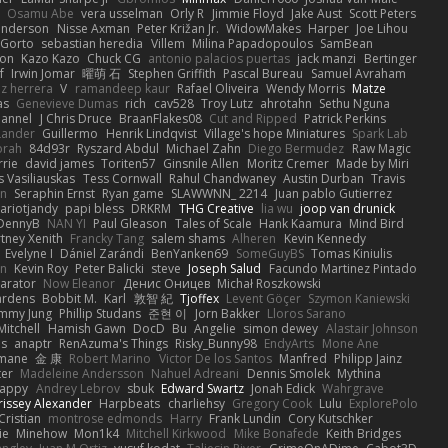
Osamu Abe
vera usselman
Orly R
Jimmie Floyd
Jake Aust
Scott Peters
enderson
Nisse Axman
Peter Križan Jr.
WidowMakes
Harper
Joe Lihou
Gorto
sebastian heredia
Villem
Milina Papadopoulos
SamBean
eon
Kazo Kazo
Chuck CG
antonio palacios puertas
jack manzi
Bertinger
f
Irwin Jomar
曜萌 石
Stephen Griffith
Pascal Bureau
Samuel Avraham
z herrera
V
ramandeep kaur
Rafael Oliveira
Wendy Morris
Matze
as
Genevieve Dumas
rich
cav528
Troy Lutz
ahrotahn
Sethu Nguna
lannel
J Chris Druce
BraanFlakes08
Cut and Ripped
Patrick Perkins
Lander
Guillermo
Henrik Lindqvist
Village's hope Miniatures
Spark Lab
rah
84d93r
Ryszard Abdul
Michael Zahn
Diego Bermudez
Raw Magic
rie
david james
Toriten57
Ginsnile Allen
Moritz Cremer
Made by Miri
 Vasiliauskas
Tess Cornwall
Rahul Chandwaney
Austin Durban
Travis
on
Seraphin Ernst
Ryan game
SLAWWNN_ 2214
Juan pablo Gutierrez
ariotjandy
papi bless
DRKRM
THG Creative
lia wu
joop van drunick
DennyB
NAN YI
Paul Gleason
Tales of Scale
Hank Kaamura
Mind Bird
tney Xenith
Francky Tang
salem shams
Alheren
Kevin Kennedy
Evelyne I
Dániel Zarándi
BenYanken69
SomeGuyBS
Tomas Kiniulis
in
Kevin Roy
Peter Balicki
steve
Joseph Salud
Facundo Martinez Pintado
larator
Now Eleanor
Денис Оницев
Michał Roszkowski
ardens
Bobbit M.
Karl
敦智 紀
Tjoffex
Levent Göçer
Szymon Kaniewski
immy Jung
Phillip Studans
준현 이
Jorn Bakker
Lloros Sarano
Mitchell
Hamish Gawn
DocD
Bu
Angelie
simon dewey
Alastair Johnson
ps
anaptr
RenAzuma's Things
Risky_Bunny98
EndyArts
Mone Ane
pmane
金 康
Robert Marino
Victor De los Santos
Manfred
Philipp Jainz
ter
Madeleine Andersson
Nahuel Adreani
Dennis Smolek
Mythina
Happy
Andrey Lebrov
sbuk
Edward Swartz
Jonah Edick
Wahrgrave
issey Alexander
Harpbeats
charliehsy
Gregory Cook
Lulu
ExplorePolo
Cristian
montrose edmonds
Harry
Frank Lundin
Cory Kutschker
ie
Minehow
Mon1k4
Mitchell Kirkwood
Mike Bonafede
Keith Bridges