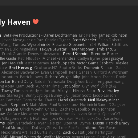
ly Haven
e
BetaFive Productions - Daren Dochterman
Eric Perley
James Robinson
o
Javier Meseguer de Paz
Charles Tigner
Scott Wheeler
Eelco Dolstra
a Wong
Tomasz Wyszolmirski
Riccardo Giovanetti
fr54
William Schilthuis
thien Dulk
Miguelaxa
Takuya Sawatari
Peter Moonen
ambientCG
s
Frank Grande
Denys Holovyanko
Bernd Schmidt
Brendon Porter
dhe Gashi
Petr Hloušek
Michael Fernandez
Caitlyn Byrne
paragsatyal
Jen Hao Yeh
esther carney
Mark Lopatka
Victor Gama Sabbithi
Alexlee
dale
Erel Herzog
OroborosNZ
RaptorBricks
Domenic S
Laura Ganis
Alexander Bachvarov
Evan Campbell
Rene Gansen
Clifford A Worsham
 Piboontum
Patrick Lowry
Richard Wright
kiky
John Moon
Francis Boyle
on Lai
Bernd Dully
Satoshi Yamasaki
Doug Auerbach
fengquan wang
ng Apuy
Liam Beck
AuroranFilms
Just Gollor
Glyn Wolf
亮作 淡波
Tawny Tomsen
Andy Hickmott
Mikayla
Hiroshi Saito
Steve Hurley
ias
Stareagle
BunnyCyclops Bunny
J.C.
Jason Scott
Jacob Larson
lan Camerer
Toby Yoda
Thater
Hazel Quantock
Neil Blakey-Milner
ewald
Stephan S
Matt Allen
Paul Schicketanz
Norimichi Sano
DGagster
er
Yan Shi
Ulrich Woehr
Chris Li
Zachary Capalbo
Kelly Johnson
paw
Catface Meowmers
gardeninn thomas
Istvan Kozma
QuesoGr7
o Villagomez
Mark Hoffman
Josh Roenker
Martin Lukačka
AaronFung
lms
Rémi Verschelde
Ryan Reisiger
SizeKivit
Stymie
Dustin
Patrick Brady
Q
Paul Mcloughlin
DaLivelyGhost
Lose Pacific
Jimikimo
Ben Bosma
Hexdrake's Art
Ted Curtis
nullinc
Zach du Toit
John Partington
RAME
Michael Whiteside
Wolfer Moyens
Arturo Leone
Pete
Alex Harvill