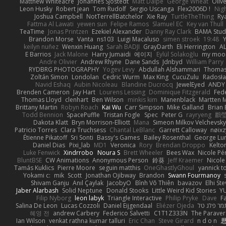
Matthew Whiteacre
Johannes Sjöstedt
Matt Dalpé
George Wheat
Oliv
Leon Husky
Robert jean
Tom Rudolf
Sergio Uscanga
Flex2006D !
Nig
Joshua Campbell
NotTerrellBatchelor
Xie Ray
TurtleTheThing
Ry
Fattma Al Lawati
yewen sun
Felipe Ramos
Slamuel EC
Key van Thull
TeaTime
Jonas Printzen
Ezekiel Alexander
Danny Ray Clark
BAMA Stud
Brandon Morse
Vanta
ns103
Luigi Macaluso
simen stroek
19:48
Y
keilyn nuñez
Wenxin Huang
Sarah BADJI
GrayDarth
Eli Herrington
A
E Barrios
Jack Malone
Harry Jumaidi
에이지
Eylül Solakoğlu
my moon
Andre Olivier
Andrew Rhyne
Dane Sands
Jdnbyd
William Parry
RYDBRG PHOTOGRAPHY
Yogev Levy
Abdullah Alshammari
Thomas
Zoltán Simon
Londolan
Cedric Wurm
Max King
CucuZulu
Radosła
Navid Eshaq
Aubin Nicoleau
Blandine Ducrocq
JewelEyed
ANDY
Brenden Cameron
Jay Hart
Lourens Lessing
Dominique Fitzgerald
Fed
Thomas Lloyd
clenhart
Ben Wilson
minkis kim
Manenblack
Martten 
Brittany Martin
Robyn Roach
Kai Wu
Carr Simpson
Mike Galland
Brian 
Todd Bennion
SpacePuffle
Tristan Fogle
Spec
Peter G
rayryeng
鸝瑩
Dakota Klatt
Bryn Morrison-Elliott
Mana
Simeon Milkov Velchevsk
Patricio Torres
Clara Truchsess
Chantal LeBlanc
Garrett Calloway
nøixz
Étienne Pikatoff
Sri Sonti
Bassy's Games
Bailey Rosenthal
George Lu
Daniel Dias
Pixi_lab
MD1
Veronica
Rory
Brendan Droppo
Kelto
Luke Fenwick
Xindrrobo
Noura S
Brett Wheeler
Bees Wax
Nicole Pé
BluntBSE
CW Animations
Anonymous Person
鈴葵
Jeff Kraemer
Nicole
Tamás Kuklics
Pierre Moore
seguin matthis
OneGhastlyGhoul
yannick t
Yokami c:
mik
Scott
Jonathan Ojibway
Brandon
Swann Fourmanoy
Shivam Ganju
Anıl Çaylak
JacobyO
Bình Võ Thiên
bavazov
Elhi St
Jaber Alarbash
Solid Neptune
Donald Stooks
Little Weird Kid Stories
YU
Filip Nyborg
leon labyk
Triangle Interactive
Philip Pryke
Dave
F
Salina De Leon
Lucas Cozzoli
Daniel Eijgendaal
Eliézer Ojeda
מר פלג טל
혜영 전
andrew Carbery
Federico Salvetti
C1T1Z333N
The Paraver
Ian Wilson
venkat rathna kumar talluri
Eric Chan
Steve Girard
n d o n
思