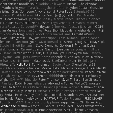
angley
Juan M Ortiz
yusuf kodat
Taliesin River
GrimeOnADime
Cabot3D
ntient chicken noodle soup
Robbe Callewaert
Michael
Shalekendar
Matthew Edgmon
Tara Exotic
Juha Lindfors
Haydon Costall
Gonzako
ristine
Gray
Someone Anyone
sonal
Peter Page
Saturnis#6115
Pureon
Rinalds Miļicins
Monica Pirvu
家俊 吴
Jahluu
Paul Marshall
ral
Heather Walker
Jonathan Shelley
Martín Franchi
Bianca Goldbach
r
HARRISON PARKER
Ned Fullsom
Ergo Venatus
D
Marco De mitri
aleria Rosales
ZerozenSFM
tbycae
Chloe Kiso
Alastair JL
chen li
OOPS!
than Mulwee
Jonathan Correa
Rose
Jhon Magdalena
Aisha Harper
Fuji
xx
Zhou Weitong
Tony Elwood
Sprague Williams
FeroshGirlSims
hewan
luke gentile
Lux_Fox
azbeaupre
Binsei Numao
Quade Zaban
lentine
Edson Rodriguez
Dávid Borsodi
Lil Sleeping Bag
SubToMyYTplz
Studio | Elliott Benjamin
Steve Clements
Gordon S
Thomas Deisz
ýšek
Jonathan Caron-Roberge
Gaston
Jose Luis
seryong kim
till toe
ll
Isaac
katren wood
Deek_Blue
Jason Eyre
Bradley Wilson
Cathy W
a Toyama
Von Piper Flowers
Søren Rosendahl
Van Den Heuvel Matthew
se Espinoza
iiiimmmm
Matthias LN
SteelDriver
Henri49
Solid Jake
tthew Jeffs
Kelly Port
Tony Johnson
Sadie J. Foxx
SilentWatcher28
iulio Chiaramonte
John Doe
Mornè Blake
Mateusz Relinger
Elia ALMALIKI
 Lukkarila
ColdRice25
Anthea Ward
Peter Mark Wittmann
Pascal Scrivani
Hadlah
Kyle Mitrione
Ty Grenier
dddddrdrdrdrdr
Marcell Ceslowsky
 Wight
幸史 松下
Eduardo
Peter Thomson
Sean T
Zero
Ben Gillespie
Paul Lau
Robin Nuen
jeffsarge
Alexandro Torres
Volico72
morzsa
Chen
DaDrood
Laura Pesenti
Brianna Janssen Saldivar
Matthew Chapin
Matz Klint
Sally Hastings
Michael Updike
Alexandra Forman
MrIsklar
ry
Sedale Pelle
by Tiny
Ale Pašeta
nile
Ike Saunders
Aves Arcana
inex
Tim Schulz
Ratner
KelsyJay
Jo
HARTHUR
Taylor Freeman
FRED MAHER
Tom
JimmyCNX
The one and only phase
sepp
HectorOH
Brian
Alyx
 Whitehead
Matthew Tronc
R
Gabirél
Force Feed
Radosław Wieczorek
us
Jehad Maddah
재윤 옥
Irma Andersson
Alex Cullinane-Carrasco