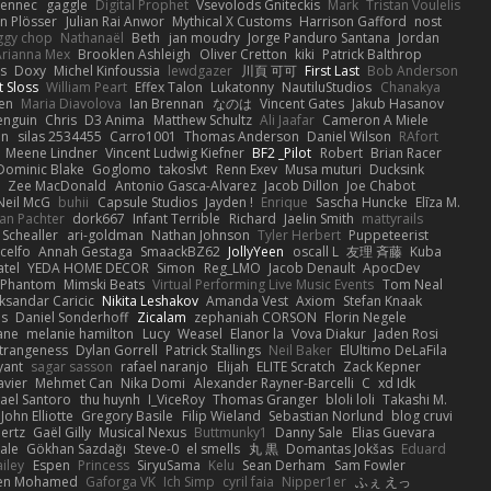
Fennec
gaggle
Digital Prophet
Vsevolods Gniteckis
Mark
Tristan Voulelis
an Plösser
Julian Rai Anwor
Mythical X Customs
Harrison Gafford
nost
ggy chop
Nathanaël
Beth
jan moudry
Jorge Panduro Santana
Jordan
Arianna Mex
Brooklen Ashleigh
Oliver Cretton
kiki
Patrick Balthrop
ys
Doxy
Michel Kinfoussia
lewdgazer
川頁 可可
First Last
Bob Anderson
ot Sloss
William Peart
Effex Talon
Lukatonny
NautiluStudios
Chanakya
sen
Maria Diavolova
Ian Brennan
なのは
Vincent Gates
Jakub Hasanov
enguin
Chris
D3 Anima
Matthew Schultz
Ali Jaafar
Cameron A Miele
an
silas 2534455
Carro1001
Thomas Anderson
Daniel Wilson
RAfort
Meene Lindner
Vincent Ludwig Kiefner
BF2 _Pilot
Robert
Brian Racer
Dominic Blake
Goglomo
takoslvt
Renn Exev
Musa muturi
Ducksink
S
Zee MacDonald
Antonio Gasca-Alvarez
Jacob Dillon
Joe Chabot
Neil McG
buhii
Capsule Studios
Jayden !
Enrique
Sascha Huncke
Elīza M.
an Pachter
dork667
Infant Terrible
Richard
Jaelin Smith
mattyrails
 Schealler
ari-goldman
Nathan Johnson
Tyler Herbert
Puppeteerist
celfo
Annah Gestaga
SmaackBZ62
JollyYeen
oscall L
友理 斉藤
Kuba
atel
YEDA HOME DECOR
Simon
Reg_LMO
Jacob Denault
ApocDev
XPhantom
Mimski Beats
Virtual Performing Live Music Events
Tom Neal
ksandar Caricic
Nikita Leshakov
Amanda Vest
Axiom
Stefan Knaak
ns
Daniel Sonderhoff
Zicalam
zephaniah CORSON
Florin Negele
ane
melanie hamilton
Lucy
Weasel
Elanor la
Vova Diakur
Jaden Rosi
strangeness
Dylan Gorrell
Patrick Stallings
Neil Baker
ElUltimo DeLaFila
yant
sagar sasson
rafael naranjo
Elijah
ELITE Scratch
Zack Kepner
avier
Mehmet Can
Nika Domi
Alexander Rayner-Barcelli
C
xd Idk
ael Santoro
thu huynh
I_ViceRoy
Thomas Granger
bloli loli
Takashi M.
John Elliotte
Gregory Basile
Filip Wieland
Sebastian Norlund
blog cruvi
ertz
Gaël Gilly
Musical Nexus
Buttmunky1
Danny Sale
Elias Guevara
ale
Gökhan Sazdağı
Steve-0
el smells
丸 黒
Domantas Jokšas
Eduard
ailey
Espen
Princess
SiryuSama
Kelu
Sean Derham
Sam Fowler
en Mohamed
Gaforga VK
Ich Simp
cyril faia
Nipper1er
ふぇ えっ