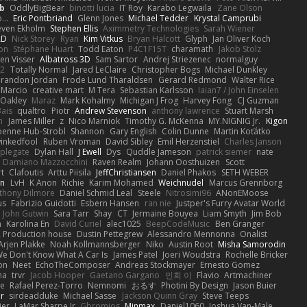
b
OddlyBigBear
binotti lucia
IT Roy
Karabo Legwaila
Zane Olson
...
Eric Pontbriand
Glenn Jones
Michael Tedder
Krystal Camprubi
even Ekholm
Stephen Ellis
Aximmetry Technologies
Sarah Wiener
AD
Nick Storey
Ryan
Kim Vitkus
Bryan Halcott
Glyph
Jan Oliver Koch
on
Stéphane Huart
Todd Eaton
P4C1F15T
charamath
Jakob Stolz
en Visser
Albatross 3D
Sam Sartor
Andrej Striezenec
normalguy
62
Totally Normal
Jared LeClaire
Christopher Bogs
Michael Dunkley
randon Jordan
Frode Lund Tharaldsen
Gerard Redmond
Walter Rice
 Marcio
creative mart
M Tera
Sebastian Karlsson
Iaian7 / John Einselen
Oakley
Maraz
Mark Kohalmy
Michigan J Frog
Harvey Fong
CJ Guzman
Bais
qualtro
Piotr
Andrew Stevenson
anthony lawrence
Stuart Marsh
h
James Miller
z
Nico Marniok
Timothy G. McKenna
MY.NIGNIG Jr.
Kigon
oenne Hub-Strobl
Shannon
Gary English
Colin Dunne
Martin Koťátko
inkedfool
Ruben Vroman
David Sibley
Emil Herzenstiel
Charles Janson
plegate
Dylan Hall
J Ewell
Dys
Quddle Jameson
patrick siemer
nate
Damiano Mazzocchini
Raven Realm
Johann Oosthuizen
Scott
t
Clafoutis
Arttu Piisila
JeffChristiansen
Daniel Phakos
SETH WEBER
in
LvH
K Anon
Richie
Karim Mohamed
Weichnudel
Marcus Grennborg
thony Dilmore
Daniel Schmid Leal
Steele
Nitrosimi96
ANonEMoose
us
Fabrizio Guidotti
Esbern Hansen
ran nie
Justper's Furry Avatar World
John Gutwin
Sara Tarr
Shay
CT
Jermaine Bouyea
Liam Smyth
Jim Bob
n
Karolina En
David Curiel
alec1025
BeepCodeMusic
Ben Granger
R Production house
Dustin Pettegrew
Alessandro Mennonna
Onalist
Arjen Plakke
Noah Kollmannsberger
Niko
Austin Root
Misha Samorodin
e Don't Know What A Car Is
James Patel
Joeri Woudstra
Rochelle Bricker
on
Neet
EchoTheComposer
Andreas Stockmayer
Ernesto Gomez
ha
trvr
Jacob Hooper
Gaetano Gargano
민희 이
Flavio
Artmachiner
e
Rafael Perez-Torro
Nemnomi
おるす
Photini By Design
Jason Buier
ar
sirdeadduke
Michael Sasse
Jackson Quinn Gray
Steve Teeps
ier
LaMar Sharpe Jr
Gbromios
Minmax
Daniel1060
Joshua Van-Male