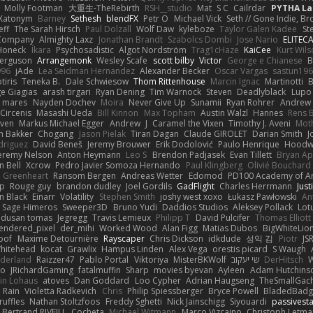
Molly Footman
大重生-TheRebirth
RSH__studio
Mat
S C
Cailrdar
PYTHA La
Xatonym
Barney
Sethesh
blendFX
Petr O
Michael Vick
Seth // Gone Indie, Bro
eff
The Sarah Hirsch
Paul Dolzall
Wolf Daw
kyleboze
Taylor Galen Kadee
St
e Company
Almighty Laxz
Jonathan Brandt
Szabolcs Dombi
Jose Nario
ELITEC
Honeck
Íkara
Psychosadistic
Algot Nordström
Trag1cHaze
KaiCee
Kurt Wils
Ferguson
Arrangemonk
Wesley Scafe
scott bilby
Victor
George e Chianese
B
996
jAde
Lea Seidman Hernandez
Alexander Becker
Oscar Vargas
sastun19
tiris
Teneka B.
Dale Schwiesow
Thom Rittenhouse
Marcin Ignac
Martinotti
B
e Giagias
arash tirgari
Ryan Dening
Tim Warnock
Steven
Deadlyblack
Lupo
d mares
Nayden Dochev
Moira
Never Give Up
Sunamii
Ryan Rohrer
Andrew 
 Circenis
Masashi Ueda
Bill Kinnon
Max Topham
Austin Walzl
Hannes
Rens 
iven
Markus Michael Egger
Andrew
J
Caramel the Vixen
Timothy J. Aveni
Mot
 Bakker
Chogang
Jason Pielak
Tiran Dagan
Claude GIROLET
Darian Smith
J
odriguez
David Beneš
Jeremy Brouwer
Erik Dodolović
Paulo Henrique
Hoodw
eremy Nelson
Anton Heymann
Leo S
Brendon Padjasek
Evan Tillett
Bryan Ap
n Bell
Xcrow
Pedro Javier Somoza Hernando
Paul Klingberg
Olivié Bouchard
Greenheart
Ransom Bergen
Andreas Wetter
Edomod
PD100 Academy of Ar
op
Rouge guy
brandon dudley
Joel Gordils
GadFlight
Charles Herrmann
Just
in Black
Einarr
Volatility
Stephen Smith
joshy west xoxo
Łukasz Pawłowski
An
Sage Himeros
Sweeper3D
Bruno Yudi
Daddios Studios
Aleksey Pollack
Lot
dusan tomas
Jegregg
Travis Lemieux
Philipp T
David Pulcifer
Thomas Elliott
endered_pixel
der_mihi
Worked Wood
Alan Figg
Matias Dubos
BigWhiteLio
oof
Maxime Detournière
Rayscaper
Chris Dickson
idkdude
성익 김
Piotr
JS
hitehead
kocat
Grawlix
Hampus Linden
Alex Vega
orestis picard
S Waugh
aderland
Raizzer47
Pablo Portal
Viktoriya
MisterBKWolf
שי יעקוב
DerHitsch
W
vo
JRichardGaming
fatalmuffin
Sharp
movies byevan
Ayleen
Adam Hutchins
in Lohaus
atoves
Dan Goddard
Loo Cypher
Adrian Haugseng
TheSmallGac
Rain
Violetta Radkevich
Chris
Philip Spiessberger
Bryce Powell
BladedBadg
ruffles
Nathan Stoltzfoos
Freddy Sghetti
Nick Jainschigg
Siyouardi
passivest
Bertrand RIVEILL
Cocheta
Michael Witmann
Marco Vizcaino
Christoph Letma