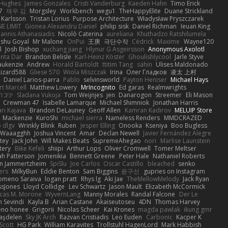
 Hughes
James Gonzales
Cristi Vanderburg
Kaeden Hahn
Timo Erick
7
재우 김
Morgsley
Workbench
wegu1
TheHappyElite
Duane Strickland
 Karlsson
Tristan Lorius
Purpose Architecture
Władysław Pryszczarek
E LIMIT
Gionea Alexandru Daniel
philip sisk
Daniel Richman
Ieuan King
oannis Athanasiadis
Nicolò Caterina
aureliana
Khuthadzo Ratshilumela
nshu Goyal
Mr Malone
OnPui
王庚
극단수작
Cédrick
Maxime
Wayne120
l
Josh Bishop
xuchang jiang
Hlynur G Asgeirsson
Anonymous Axolotl
nta Dar
Brandon Belisle
Karl-Heinz Köster
Ghoulishlycool
Jarle Styve
aukenzie
Andrew
Horald Bartoldt
ttitim Tang
sahin
Ulises Maldonado
izard588
Gliese 570
Wiola Miszczak
Irina
Олег Гладков
凌太 上村
Daniel Larios-parra
Pablo
selvinsworld
Payton Heniser
Michael Hays
t Marcell
Matthew Lowery
MrIncognito
Ed garas
Realmwrights
יניב 
Sladana Vukoja
Tom Weijnjes
jen
Danarogon
Streemer
Eli Mason
Crewman 47
Isabelle Lamarque
Michael Shimniok
Jonathan Harris
ari Kajava
Brandon DeLauney
Geoff Allen
Kamran Kadirov
MELUIP Store
Mackenzie
KuroShi
michael sierra
Nameless Renders
MMDCRAZED
 dlgv
Wrinkly Blink
Ruben
Jesper Elling
Onooka
Kseniya
Boo Bugless
Waaagghh
Joshua Vincent
Amar
Declan Newell
Javier Fernández Alegre
tey
Jack John
Will Makes Beats
SupremeAhegao
nori
Marlise Launstein
tery
Bike Kefeli
shiipi
Arthur Lops
Oliver Cromwell
Tomer Meltser
h Patterson
Jomenikia
Bennett Greene
Peter Hale
Nathaniel Roberts
an Jammertzheim
SpiSlu
Joe Carlos
Oscar Castillo
bleached
senko
ers
MilkyBun
Eddie Benton
Sam Biggins
윤구선
gupries on Instagram
lomeno Saraiva
logan pratt
Rhys lg
Aki Jae
TheMellowMelody
Jack Ryan
ssJones
Lloyd Collidge
Lev Schwartz
Jason Mault
Elizabeth McCormick
cas M. Morone
WyvernLang
Manny Morales
Randal Falcone
Der Le
 Sevindi
Kayla B
Arian Castane
Akaiseutoseu
4DN
Thomas Harvey
eno honee
Grigorii
Nicolas Scheer
Kai Krones
magda pawlak
ikung gmr
taşdelen
Sky JK Arch
Razvan Cristiadis
Leo Euden
Carbonic
Kacper K
Scott
HG Park
William Karavites
Trollstuhl HagenLord
Mark Habbish