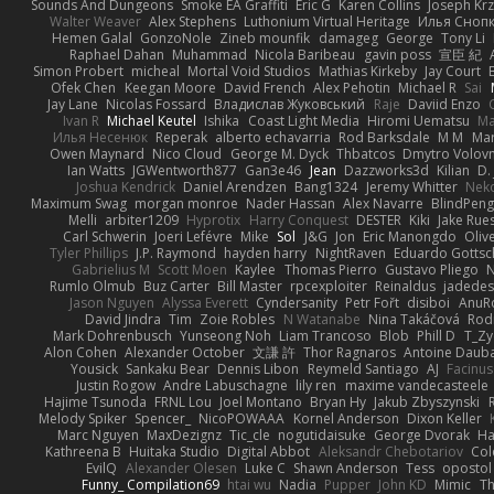
Sounds And Dungeons
Smoke EA Graffiti
Eric G
Karen Collins
Joseph Kr
Walter Weaver
Alex Stephens
Luthonium Virtual Heritage
Илья Сноп
Hemen Galal
GonzoNole
Zineb mounfik
damageg
George
Tony Li
Raphael Dahan
Muhammad
Nicola Baribeau
gavin poss
宣臣 紀
Simon Probert
micheal
Mortal Void Studios
Mathias Kirkeby
Jay Court
Ofek Chen
Keegan Moore
David French
Alex Pehotin
Michael R
Sai
Jay Lane
Nicolas Fossard
Владислав Жуковський
Raje
Daviid Enzo
Ivan R
Michael Keutel
Ishika
Coast Light Media
Hiromi Uematsu
Ma
Илья Несенюк
Reperak
alberto echavarria
Rod Barksdale
M M
Mar
Owen Maynard
Nico Cloud
George M. Dyck
Thbatcos
Dmytro Volov
Ian Watts
JGWentworth877
Gan3e46
Jean
Dazzworks3d
Kilian
D. 
Joshua Kendrick
Daniel Arendzen
Bang1324
Jeremy Whitter
Nek
Maximum Swag
morgan monroe
Nader Hassan
Alex Navarre
BlindPeng
Melli
arbiter1209
Hyprotix
Harry Conquest
DESTER
Kiki
Jake Rue
Carl Schwerin
Joeri Lefévre
Mike
Sol
J&G
Jon
Eric Manongdo
Oliv
Tyler Phillips
J.P. Raymond
hayden harry
NightRaven
Eduardo Gottsc
Gabrielius M
Scott Moen
Kaylee
Thomas Pierro
Gustavo Pliego
Rumlo Olmub
Buz Carter
Bill Master
rpcexploiter
Reinaldus
jadedes
Jason Nguyen
Alyssa Everett
Cyndersanity
Petr Fořt
disiboi
AnuR
David Jindra
Tim
Zoie Robles
N Watanabe
Nina Takáčová
Rod
Mark Dohrenbusch
Yunseong Noh
Liam Trancoso
Blob
Phill D
T_Zy
Alon Cohen
Alexander October
文謙 許
Thor Ragnaros
Antoine Daub
Yousick
Sankaku Bear
Dennis Libon
Reymeld Santiago
AJ
Facinu
Justin Rogow
Andre Labuschagne
lily ren
maxime vandecasteele
Hajime Tsunoda
FRNL Lou
Joel Montano
Bryan Hy
Jakub Zbyszynski
Melody Spiker
Spencer_
NicoPOWAAA
Kornel Anderson
Dixon Keller
Marc Nguyen
MaxDezignz
Tic_cle
nogutidaisuke
George Dvorak
Ha
Kathreena B
Huitaka Studio
Digital Abbot
Aleksandr Chebotariov
Col
EvilQ
Alexander Olesen
Luke C
Shawn Anderson
Tess
opostol
Funny_ Compilation69
htai wu
Nadia
Pupper
John KD
Mimic
Th