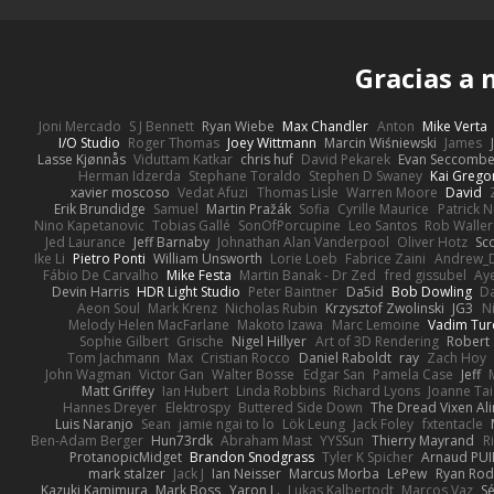
Gracias a
Joni Mercado
S J Bennett
Ryan Wiebe
Max Chandler
Anton
Mike Verta
I/O Studio
Roger Thomas
Joey Wittmann
Marcin Wiśniewski
James
Lasse Kjønnås
Viduttam Katkar
chris huf
David Pekarek
Evan Seccomb
Herman Idzerda
Stephane Toraldo
Stephen D Swaney
Kai Grego
xavier moscoso
Vedat Afuzi
Thomas Lisle
Warren Moore
David
Erik Brundidge
Samuel
Martin Pražák
Sofia
Cyrille Maurice
Patrick 
Nino Kapetanovic
Tobias Gallé
SonOfPorcupine
Leo Santos
Rob Waller
Jed Laurance
Jeff Barnaby
Johnathan Alan Vanderpool
Oliver Hotz
Sc
Ike Li
Pietro Ponti
William Unsworth
Lorie Loeb
Fabrice Zaini
Andrew_
Fábio De Carvalho
Mike Festa
Martin Banak - Dr Zed
fred gissubel
Aye
Devin Harris
HDR Light Studio
Peter Baintner
Da5id
Bob Dowling
Da
Aeon Soul
Mark Krenz
Nicholas Rubin
Krzysztof Zwolinski
JG3
N
Melody Helen MacFarlane
Makoto Izawa
Marc Lemoine
Vadim Tur
Sophie Gilbert
Grische
Nigel Hillyer
Art of 3D Rendering
Robert
Tom Jachmann
Max
Cristian Rocco
Daniel Raboldt
ray
Zach Hoy
John Wagman
Victor Gan
Walter Bosse
Edgar San
Pamela Case
Jeff
Matt Griffey
Ian Hubert
Linda Robbins
Richard Lyons
Joanne Tai
Hannes Dreyer
Elektrospy
Buttered Side Down
The Dread Vixen Al
Luis Naranjo
Sean
jamie ngai to lo
Lök Leung
Jack Foley
fxtentacle
Ben-Adam Berger
Hun73rdk
Abraham Mast
YYSSun
Thierry Mayrand
R
ProtanopicMidget
Brandon Snodgrass
Tyler K Spicher
Arnaud PU
mark stalzer
Jack J
Ian Neisser
Marcus Morba
LePew
Ryan Rod
Kazuki Kamimura
Mark Boss
Yaron L.
Lukas Kalbertodt
Marcos Vaz
Sé