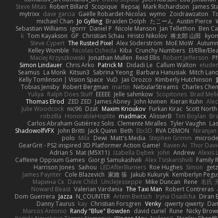
Steve Mitas
Robert Billard
Scopique
Repsaj
Mark Richardson
James St
mytrixx
dave garcia
Gaëlle Robardet-Nicolas
wymo
Zoidrawzaton
T
michael Chan
Jo Gylling
Braiden Dolph
たこーん
Austin Pierce
Sebastian Williams
igorrr
Daniel P
Nicole Manson
Jan Tellethon
Ben Ca
k
Tom Kayakson
GP
Christian Schau
Hristo Nikolov
将太郎 山田
kyo
Steve Cypert
The Rusted Pixel
Alex Söderström
MoE MoW
Autumn
Kelley Womble
Nicolas Ocheda
Kiba
Crunchy Numbers
El/Ellie/El
Maciej Krzyszkowski
Jonathan Mullen
Reid Ellis
Robert Jefferson
Ph
Simon Lindauer
Chris Arko
Patrick M
Didadi Le
Callum Walton
etude
Seamus
La Monk
Kitsun3
Sabrina Yeong
Barbara Hanusiak
Mitch Lan
Kelly Tomlinson | Vision Space
VuD
Jaii Orozco
Kimberly Hutchinson
Tobias Jensby
Robert Bergman
martin
NebularStreams
Charles Che
Yuliya
Ralph Does Stuff
EEEEE
Jelle sahmkow
Scopitones
Brad Mel
Thomas Elrod
ZED ZED
James Abney
John kivinen
Kieran Kuhn
Ale
Julie Woodcock
nic96
Dzät
Maxim Krioukov
Furkan Kirac
Scott North
robzilla
HonorableHoplite
madmacx
AlisserB
Tim Boylan
Br
Carlos Abraham Gutiérrez Solis
Clemente Miralles
Tyler Vaughn
Las
ShadowolfVFX
John Britti
Jack Quinn
Beth
Ebi3D
RVA DEMON
Niranjan
polo
Mila
Dewi
Matt's Media
Stephen Grimm
microd
GearGrit - PS2 inspired 3D Platformer Action Game!
Raven Ai
Thor Dav
Adrian S
Mat (M5X11)
Izabella Dębek
john
Andrew
Alexis 
Caffeine Oppsum Games
Giorgi Samukashvili
Alex Tsiskarishvili
Family R
Harrison Jones
Saihou
LEDAfterBurners
Roe Hughes
Simon
getz
James Paynter
Cole Blazevich
家維 張
Jakub Kukuryk
Kemberlyn Pegu
Марина Ск
Dave Child
UncleJesseppe
Mike Duncan
Rene
名氏 
Noward Beast
Valerian Vardania
The Taxi Man
Robert Contreras
Dom Guerrera
Jazza
N_COUNTER
Artem Beitsch
Iryna Osadcha
Diran 
Danny Taurus
kay
Christian Forsgren
Venky
qwerty qwerty
Dam
Marcos Antonio
Randy "Blue" Bowden
david curiel
Rune
Nicky Brow