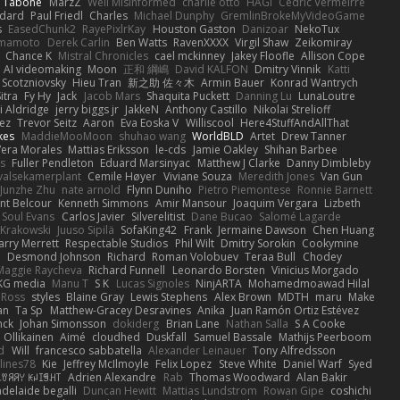
n Tabone
MarzZ
Well Misinformed
charlie otto
HAGI
Cédric Vermeirre
dard
Paul Friedl
Charles
Michael Dunphy
GremlinBrokeMyVideoGame
s
EasedChunk2
RayePixlrKay
Houston Gaston
Danizoar
NekoTux
amamoto
Derek Carlin
Ben Watts
RavenXXXX
Virgil Shaw
Zeikomiray
Chance K
Mistral Chronicles
cael mckinney
Jakey Floofle
Allison Cope
AI videomaking
Moon
正和 綱嶋
David KALFON
Dmitry Vinnik
Katti
 Scotzniovsky
Hieu Tran
新之助 佐々木
Armin Bauer
Konrad Wantrych
itra
Fy Hy
Jack
Jacob Mars
Shaquita Puckett
Danning Lu
LunaLoutre
i Aldridge
jerry biggs jr
JakkeN
Anthony Castillo
Nikolai Strelioff
ez
Trevor Seitz
Aaron
Eva Eoska V
Williscool
Here4StuffAndAllThat
kes
MaddieMooMoon
shuhao wang
WorldBLD
Artet
Drew Tanner
Vera Morales
Mattias Eriksson
le-cds
Jamie Oakley
Shihan Barbee
s
Fuller Pendleton
Eduard Marsinyac
Matthew J Clarke
Danny Dimbleby
valsekamerplant
Cemile Høyer
Viviane Souza
Meredith Jones
Van Gun
Junzhe Zhu
nate arnold
Flynn Duniho
Pietro Piemontese
Ronnie Barnett
nt Belcour
Kenneth Simmons
Amir Mansour
Joaquim Vergara
Lizbeth
Soul Evans
Carlos Javier
Silverelitist
Dane Bucao
Salomé Lagarde
 Krakowski
Juuso Sipilä
SofaKing42
Frank
Jermaine Dawson
Chen Huang
arry Merrett
Respectable Studios
Phil Wilt
Dmitry Sorokin
Cookymine
n
Desmond Johnson
Richard
Roman Volobuev
Teraa Bull
Chodey
Maggie Raycheva
Richard Funnell
Leonardo Borsten
Vinicius Morgado
KG media
Manu T
S K
Lucas Signoles
NinjARTA
Mohamedmoawad Hilal
Ross
styles
Blaine Gray
Lewis Stephens
Alex Brown
MDTH
maru
Make
an
Ta Sp
Matthew-Gracey Desravines
Anika
Juan Ramón Ortiz Estévez
nck
Johan Simonsson
dokiderg
Brian Lane
Nathan Salla
S A Cooke
 Ollikainen
Aimé
cloudhed
Duskfall
Samuel Bassale
Mathijs Peerboom
d
Will
francesco sabbatella
Alexander Leinauer
Tony Alfredsson
lines78
Kie
Jeffrey McIlmoyle
Felix Lopez
Steve White
Daniel Warf
Syed
꒒ꀎꋪꋪꌩ ꀘꈤꀤꁅꃅ꓄
Adrien Alexandre
Rab
Thomas Woodward
Alan Bakir
adelaide begalli
Duncan Hewitt
Mattias Lundstrom
Rowan Gipe
coshichi