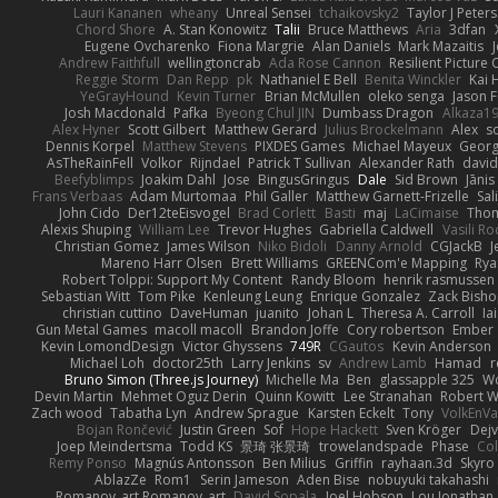
Lauri Kananen
wheany
Unreal Sensei
tchaikovsky2
Taylor J Peters
Chord Shore
A. Stan Konowitz
Talii
Bruce Matthews
Aria
3dfan
Eugene Ovcharenko
Fiona Margrie
Alan Daniels
Mark Mazaitis
J
Andrew Faithfull
wellingtoncrab
Ada Rose Cannon
Resilient Pictur
Reggie Storm
Dan Repp
pk
Nathaniel E Bell
Benita Winckler
Kai 
YeGrayHound
Kevin Turner
Brian McMullen
oleko senga
Jason 
Josh Macdonald
Pafka
Byeong Chul JIN
Dumbass Dragon
Alkaza1
Alex Hyner
Scott Gilbert
Matthew Gerard
Julius Brockelmann
Alex
so
Dennis Korpel
Matthew Stevens
PIXDES Games
Michael Mayeux
Georg
AsTheRainFell
Volkor
Rijndael
Patrick T Sullivan
Alexander Rath
davi
Beefyblimps
Joakim Dahl
Jose
BingusGringus
Dale
Sid Brown
Jānis
Frans Verbaas
Adam Murtomaa
Phil Galler
Matthew Garnett-Frizelle
Sal
John Cido
Der12teEisvogel
Brad Corlett
Basti
maj
LaCimaise
Thom
Alexis Shuping
William Lee
Trevor Hughes
Gabriella Caldwell
Vasili R
Christian Gomez
James Wilson
Niko Bidoli
Danny Arnold
CGJackB
J
Mareno Harr Olsen
Brett Williams
GREENCom'e Mapping
Rya
Robert Tolppi: Support My Content
Randy Bloom
henrik rasmussen
Sebastian Witt
Tom Pike
Kenleung Leung
Enrique Gonzalez
Zack Bish
christian cuttino
DaveHuman
juanito
Johan L
Theresa A. Carroll
Ia
Gun Metal Games
macoll macoll
Brandon Joffe
Cory robertson
Ember
Kevin LomondDesign
Victor Ghyssens
749R
CGautos
Kevin Anderson
Michael Loh
doctor25th
Larry Jenkins
sv
Andrew Lamb
Hamad
r
Bruno Simon (Three.js Journey)
Michelle Ma
Ben
glassapple 325
W
Devin Martin
Mehmet Oguz Derin
Quinn Kowitt
Lee Stranahan
Robert W
Zach wood
Tabatha Lyn
Andrew Sprague
Karsten Eckelt
Tony
VolkEnV
Bojan Rončević
Justin Green
Sof
Hope Hackett
Sven Kröger
Dej
Joep Meindertsma
Todd KS
景琦 张景琦
trowelandspade
Phase
Col
Remy Ponso
Magnús Antonsson
Ben Milius
Griffin
rayhaan.3d
Skyro
AblazZe
Rom1
Serin Jameson
Aden Bise
nobuyuki takahashi
Romanov_art Romanov_art
David Sopala
Joel Hobson
Lou Jonathan