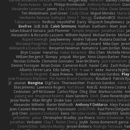
Kamila Novakova Tereza Nemcova
Wogan May
NefaroX
Stanley Chen
Paola Avanzo
Sarah
Philipp Krombusch
Anthony Rosbottom
Dani
Alexander Levenson
James
Ma. Cristina Risoli
Yota chiba
Dean Simon
Tim Winkelmann
Joel Green
Cody Chow
Miguel Mendez
Mario E
Heriberto Reinoso Gallegos
Elena T
Strogg
DaskalosBCE
Maniac
Tabia Lourenco
Redlion
HeyoNSFW
Darry
Wojciech Świątkiewicz
Ja
Beefree
治英 矢島
Caleb Simmons
Nathan
baitham i
Maet
Jean
Iulian-Eduard Varvara
Jack Plummer
Temple Simpson
Jonathan Diaz
Ja
Alessandro & Riccardo Lazzarin
Wilhelm Nylund
Michael Bertin
Michael
Rupert Eveleigh
JaaySweeney
Andrei Tabone
Ruslana Dutchak
Worawut Pongchen
Daniel Jennings
Joshua Conard
Mike Dyer
Jere
Aleksandra Davydenko
Benjamin Newman
Kumatora
Liam Jordan
Mas
Bryn Couser
HanaYou
Hakar Kerarmor
Elric Chen
Michelle Hiro
William Bergen II
Slompy
yotpak
Morgan
Ximo Llopis Barber
Piero
Nicolas Ocheda
Clemente Gonzalez
Sean McSharry
Jack Palmstrom
Dennis Torosyan
Brian Dolan
Cameron Koch
Xavier Caliz
Zach Robyn
Alberto Ferrer Lara
Edo Salvej
Pzit
✧ 𝔪𝔞𝔯𝔦 ✧
eeee
Aurora Nights 
Ricardo Negrete
Саша Ячмень
Solacen
Martynas Gurskas
Play
Jose Francisco Martinez
The Name Brand Company
Bouillard
Patrick Ry
JC
uiiunan
Rongina
DigiTaco
Thierwaechter
Francois Gandon
Aaron 
Elias Jimenez
Lawrence Rogers
Kurt Boyer
Risk 📀
Andreea Cosma
Cedoulain
Jeff McGowan
Carlos Filipe
Oleg
Elsie
Markus Löchte
An
yuijung seo
Imagined Realms
Alani Sanders
Deck
Dane Reisenbigle
Jesse Marku
Allan Wright
Drake Gao
Julileeheehee
Aleksandra Stefano
Alexander Wilhelm
Martin Wittfooth
Anthony F DeMarco
Alejo Parad
Jean-Cassien Marmey
Weird Oposssum
LIUBOYAN
Raul Perez Delgado
Jedi Chen
Jaxson Crookston
Ewos
Miroslav Hudec
Davebb933
lando
prfctwhite
yataa
Christopher Bradley
Joe Rivera
Malte Schweitzer
Ro
Jonathan
Verbatim
Clay T
Reiten Cheng
Joykk
Sonia domenech garcia
CineArtOhio
Sabrina Munley
Jeroen Bekkers
Rodrigo Terrazas
Yae