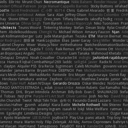
ells
Eilir Ho
Mrunit Churi
Necromantique
Nikki Balsem
Render House
John
nder! Official Patreon
Jorge Manuel Cappello Barreto
Sticky Buttons
iiiFahad
oot1n
Scott Fredrickson
仁 小野
kb714
Chris
Gabriel Alvarado
哲 董
Fredrik
ard
Didier Aerlebout
Anton
Sara
Alan
Jeffrey Olson
Riccardo Colombo
OHN
chay
Shonn Effner
얍 얍얍
Oreo_tism
Tiffany Edwards
iaksdfg fodkg
ressii
I
ire Universe
Dhruv Singh
Tom Byrom
Łukasz Majorczyk
Niko Tuononen
Pra
Architects
Teunis Woord
Tinkering Monkey
Stefan
Devan Stolp
Rylai Crestfal
yhem
Abdelkouddouss
ChengXi Yu
Michael Wilson
Amaury Faucon
Njan
Ade
ah Kollmannsberger
Lutz
Jude Matanguihan
Tezuka
ETM
Marcin Biernat
mi
gor Rodriguez
朋弥 林
Hank Logsdon
Elias
Javier Garay
Greg Miller
Wonder L
Gabriel Chvyrev
Wixer
Wasu Ju'Nior
mrthethatone
SketchedAnimationStudios
Matthias Carrick
Sagida T
Eddy
Raik Remus
APS Studio
Yvonne Ott
Menyhár
an Bojorquez Angulo
Williem McWhorter
Liam Tanaka
Mahmoud Khetabi
חלה
 Delapaz
Dmytro
Noah Couallier
Character34
indiiglo
Javlonbek rajabbayev
cca
Humza R Iqbal CombatNinja1269
laddc
sellig64
Javier
Radix N
Ariel Ilm
n
claytpn
Alquiler PS5
Era Rerza
bjgrimoari
Caleb Mcmullen
giovanni varani
elander
James Barrie
Bryant Price
DEEPNOX
Pen
Michael Koschmieder
pato
via's Mesh Grove
MinhazMurks
Fxntxnile
Eric Moyer
qaylanuraya
Derek Ray
e
Hirokazu Yamakura
enitzur
Zephon
Gil Bruvel
Matthew Zaneski
junior
whi
dows
Tyler Huff
Adam N'Diaye
Gerardo Orozco
Oskar Mendez
NoGreatMys
TIAGO SANTOS ESTRADA
j_ edak
Josue Uribe
Anton Rubets
Gui Ramalho
Noa
Thomas
DHL
Bryan Intindola
Archman
Billy Bob
Evan C
SHALIWA233
Stef
ol
Tobias
אילון קשת
Purple-H's Art Stuff
Oliver Lemke
Josh
No No
David Rog
ohn Churchill
TwinX
Nhật Tiến Trần
승하 이
Facundo David Lazzaro
Stenz
Fi
Nicolas Hafner
gyomh
adaktyl
Kiara Battle
Michelle Rothwell
Niki Shterev
Ru
emerui
Jace Perrodin
Jeremy Ingram
isaiah M
lokjl
Mike Wellfare
ratman
Lu
orm
Egoknight
Limitless Designs
tylerspetgoose
maurizio sciascia
Özgür Kaan
ox
Kyoto Wanderer
LEE EUNHA
JoyBox19
Play Usa
panic attack
Trip boy
he
Ramirez
mura
Martin Holy
Filip Zelenjak
Ali Kılıç
Антон Сергеевич
bahriye 
rel Vlaican
Hurt Hand
Tamagoooo
TetaBOT
Kira V
XanderDK
John B.
Mark 