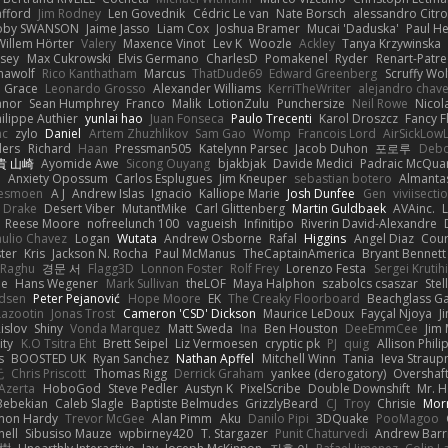
afford
Jim Rodney
Len Govednik
Cédric Le van
Nate Borsch
alessandro Citro
oby SWANSON
Jaime Jasso
Liam Cox
Joshua Bramer
Mucai 'Daduska'
Paul H
Willem Hörter
Valery
Maxence Vinot
Lev K
Woozle
Ackley
Tanya Krzywinska
sey
Max Cukrowski
Elvis Germano
CharlesD
Pomakenel
Ryder
Renart-Patr
mawolf
Rico Kanthatham
Marcus
ThatDude69
Edward Greenberg
Scruffy Wol
 Grace
Leonardo Grosso
Alexander Williams
KerriTheWriter
alejandro chave
eanor
Sean Humphrey
Franco
Malik
LotionZulu
Punchersize
Neil Rowe
Nicol
ilippe Authier
yunlai hao
Juan Fonseca
Paulo Trecenti
Karol Droszcz
Fancy F
nc
zylo
Daniel
Artem Zhuzhlikov
Sam Gao
Womp
Francois Lord
AirSickLow
ders
Richard
Haan
Pressman505
Katelynn Parsec
Jacob Duhon
포로루
Debo
貴 山崎
Ayomide Awe
Sicong Ouyang
bjakbjak
Davide Medici
Padraic McQuar
n
Anxiety Opossum
Carlos Esplugues
Jim Kneuper
sebastian botero
Almantas
lesmoen
A J
Andrew Islas
Ignacio
Kalliope Marie
Josh Dunfee
Gen
viviisecti
c Drake
Desert Viber
MutantMike
Carl Glittenberg
Martin Guldbaek
AVAinc.
L
Reese Moore
nofreelunch 100
vagueish
Infinitipo
Riverin David-Alexandre
aulio Chavez
Logan
Wutata
Andrew Osborne
Rafal
Higgins
Angel Diaz
Cour
ter
Kris
Jackson N. Rocha
Paul McManus
TheCaptainAmerica
Bryant Bennett
 Raghu
경문 서
Flagg3D
Lonnon Foster
Rolf Frey
Lorenzo Festa
Sergei Krutih
ee
Hans Wegener
Mark Sullivan
theLOF
Maya Halphon
szabolcs csaszar
Stel
idsen
Peter Pejanović
Hope Moore
EK
The Creaky Floorboard
Beachglass G
Lazootin
Jonas Trost
Cameron 'CSD' Dickson
Maurice LeDoux
Fayçal Njoya
J
islov
Shiny
Vonda Marquez
Matt Sweda
Ina
Ben Houston
DeeEmmCee
Jim 
ity
K.O Tsitra Eht
Brett Seipel
Liz Vermoesen
cryptic pk
PJ
quig
Allison Phili
s
BOOSTED UK
Ryan Sanchez
Nathan Apffel
Mitchell Winn
Tania
Ieva Strau
无
Chris Priscott
Thomas Rigg
Derrick Graham
yankee (derogatory)
Overshaf
Azerta
HoboGod
Steve Pedler
Austyn K
PixelScribe
Double Downshift
Mr. 
Bebekian
Caleb Slagle
Baptiste Belmudes
GrizzlyBeard
CJ
Troy
Chrisie
Morr
on Hardy
Trevor McGee
Alan Pimm
Aku
Danilo Pipi
3DQuake
PooMagoo
nell
Sibusiso Mauze
wpbirney420
T. Stargazer
Punit Chaturvedi
Andrew Barr