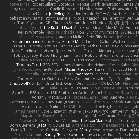
Steve Mitas
Robert Billard
Scopique
Repsaj
Mark Richardson
James St
mytrixx
dave garcia
Gaëlle Robardet-Nicolas
wymo
Zoidrawzaton
T
michael Chan
Jo Gylling
Braiden Dolph
たこーん
Austin Pierce
Sebastian Williams
igorrr
Daniel P
Nicole Manson
Jan Tellethon
Ben Ca
k
Tom Kayakson
GP
Christian Schau
Hristo Nikolov
将太郎 山田
kyo
Steve Cypert
The Rusted Pixel
Alex Söderström
MoE MoW
Autumn
Kelley Womble
Nicolas Ocheda
Kiba
Crunchy Numbers
El/Ellie/El
Maciej Krzyszkowski
Jonathan Mullen
Reid Ellis
Robert Jefferson
Ph
Simon Lindauer
Chris Arko
Patrick M
Didadi Le
Callum Walton
etude
Seamus
La Monk
Kitsun3
Sabrina Yeong
Barbara Hanusiak
Mitch Lan
Kelly Tomlinson | Vision Space
VuD
Jaii Orozco
Kimberly Hutchinson
Tobias Jensby
Robert Bergman
martin
NebularStreams
Charles Che
Yuliya
Ralph Does Stuff
EEEEE
Jelle sahmkow
Scopitones
Brad Mel
Thomas Elrod
ZED ZED
James Abney
John kivinen
Kieran Kuhn
Ale
Julie Woodcock
nic96
Dzät
Maxim Krioukov
Furkan Kirac
Scott North
robzilla
HonorableHoplite
madmacx
AlisserB
Tim Boylan
Br
Carlos Abraham Gutiérrez Solis
Clemente Miralles
Tyler Vaughn
Las
ShadowolfVFX
John Britti
Jack Quinn
Beth
Ebi3D
RVA DEMON
Niranjan
polo
Mila
Dewi
Matt's Media
Stephen Grimm
microd
GearGrit - PS2 inspired 3D Platformer Action Game!
Raven Ai
Thor Dav
Adrian S
Mat (M5X11)
Izabella Dębek
john
Andrew
Alexis 
Caffeine Oppsum Games
Giorgi Samukashvili
Alex Tsiskarishvili
Family R
Harrison Jones
Saihou
LEDAfterBurners
Roe Hughes
Simon
getz
James Paynter
Cole Blazevich
家維 張
Jakub Kukuryk
Kemberlyn Pegu
Марина Ск
Dave Child
UncleJesseppe
Mike Duncan
Rene
名氏 
Noward Beast
Valerian Vardania
The Taxi Man
Robert Contreras
Dom Guerrera
Jazza
N_COUNTER
Artem Beitsch
Iryna Osadcha
Diran 
Danny Taurus
kay
Christian Forsgren
Venky
qwerty qwerty
Damon Ha
Marcos Antonio
Randy "Blue" Bowden
david curiel
Rune
Nicky Brow