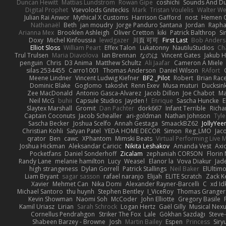
Duncan Hewitt
Mattias Lundstrom
Rowan Gipe
coshichi
Sounds And D
Digital Prophet
Vsevolods Gniteckis
Mark
Tristan Voulelis
Walter We
Julian Rai Anwor
Mythical X Customs
Harrison Gafford
nost
Hemen G
Nathanaël
Beth
jan moudry
Jorge Panduro Santana
Jordan
Rapha
Arianna Mex
Brooklen Ashleigh
Oliver Cretton
kiki
Patrick Balthrop
Si
Doxy
Michel Kinfoussia
lewdgazer
川頁 可可
First Last
Bob Ander
Elliot Sloss
William Peart
Effex Talon
Lukatonny
NautiluStudios
Ch
Trul Trulsen
Maria Diavolova
Ian Brennan
なのは
Vincent Gates
Jakub 
penguin
Chris
D3 Anima
Matthew Schultz
Ali Jaafar
Cameron A Miele
silas 2534455
Carro1001
Thomas Anderson
Daniel Wilson
RAfort
Meene Lindner
Vincent Ludwig Kiefner
BF2 _Pilot
Robert
Brian Rac
Dominic Blake
Goglomo
takoslvt
Renn Exev
Musa muturi
Ducksin
Zee MacDonald
Antonio Gasca-Alvarez
Jacob Dillon
Joe Chabot
Ma
Neil McG
buhii
Capsule Studios
Jayden !
Enrique
Sascha Huncke
E
Slaytex Marshall
Gromit
Dan Pachter
dork667
Infant Terrible
Richa
Captain Coconuts
Jacob Schealler
ari-goldman
Nathan Johnson
Tyle
Sascha Becker
Joshua Scelfo
Annah Gestaga
SmaackBZ62
JollyYee
Christian Kohli
Satyan Patel
YEDA HOME DECOR
Simon
Reg_LMO
Jac
qrator
Ben
cawc
XPhantom
Mimski Beats
Virtual Performing Live 
Joshua Hickman
Aleksandar Caricic
Nikita Leshakov
Amanda Vest
Axi
Pocketfans
Daniel Sonderhoff
Zicalam
zephaniah CORSON
Florin
Randy Lane
melanie hamilton
Lucy
Weasel
Elanor la
Vova Diakur
Jad
high strangeness
Dylan Gorrell
Patrick Stallings
Neil Baker
ElUltim
Liam Bryant
sagar sasson
rafael naranjo
Elijah
ELITE Scratch
Zack K
Xavier
Mehmet Can
Nika Domi
Alexander Rayner-Barcelli
C
xd Id
Michael Santoro
thu huynh
Stephen Bentley
I_ViceRoy
Thomas Granger
Kevin Showman
Naomi Soh
McCoder
John Elliotte
Gregory Basile
Kamil Uriasz
Lirian
Sarah Schrock
Logan Hertz
Gaël Gilly
Musical Nex
Cornellus Pendrahgon
Striker The Fox
Lale
Gökhan Sazdağı
Steve
Shabeen Barzey - Browne
Josh
Martin Bailey
Espen
Princess
Sir