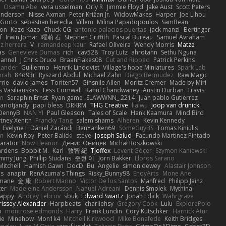
Osamu Abe
vera usselman
Orly R
Jimmie Floyd
Jake Aust
Scott Peters
enderson
Nisse Axman
Peter Križan Jr.
WidowMakes
Harper
Joe Lihou
Gorto
sebastian heredia
Villem
Milina Papadopoulos
SamBean
eon
Kazo Kazo
Chuck CG
antonio palacios puertas
jack manzi
Bertinger
f
Irwin Jomar
曜萌 石
Stephen Griffith
Pascal Bureau
Samuel Avraham
z herrera
V
ramandeep kaur
Rafael Oliveira
Wendy Morris
Matze
as
Genevieve Dumas
rich
cav528
Troy Lutz
ahrotahn
Sethu Nguna
lannel
J Chris Druce
BraanFlakes08
Cut and Ripped
Patrick Perkins
Lander
Guillermo
Henrik Lindqvist
Village's hope Miniatures
Spark Lab
rah
84d93r
Ryszard Abdul
Michael Zahn
Diego Bermudez
Raw Magic
rie
david james
Toriten57
Ginsnile Allen
Moritz Cremer
Made by Miri
 Vasiliauskas
Tess Cornwall
Rahul Chandwaney
Austin Durban
Travis
on
Seraphin Ernst
Ryan game
SLAWWNN_ 2214
Juan pablo Gutierrez
ariotjandy
papi bless
DRKRM
THG Creative
lia wu
joop van drunick
DennyB
NAN YI
Paul Gleason
Tales of Scale
Hank Kaamura
Mind Bird
tney Xenith
Francky Tang
salem shams
Alheren
Kevin Kennedy
Evelyne I
Dániel Zarándi
BenYanken69
SomeGuyBS
Tomas Kiniulis
in
Kevin Roy
Peter Balicki
steve
Joseph Salud
Facundo Martinez Pintado
larator
Now Eleanor
Денис Оницев
Michał Roszkowski
ardens
Bobbit M.
Karl
敦智 紀
Tjoffex
Levent Göçer
Szymon Kaniewski
immy Jung
Phillip Studans
준현 이
Jorn Bakker
Lloros Sarano
Mitchell
Hamish Gawn
DocD
Bu
Angelie
simon dewey
Alastair Johnson
ps
anaptr
RenAzuma's Things
Risky_Bunny98
EndyArts
Mone Ane
pmane
金 康
Robert Marino
Victor De los Santos
Manfred
Philipp Jainz
ter
Madeleine Andersson
Nahuel Adreani
Dennis Smolek
Mythina
Happy
Andrey Lebrov
sbuk
Edward Swartz
Jonah Edick
Wahrgrave
issey Alexander
Harpbeats
charliehsy
Gregory Cook
Lulu
ExplorePolo
n
montrose edmonds
Harry
Frank Lundin
Cory Kutschker
Harnick Atur
ie
Minehow
Mon1k4
Mitchell Kirkwood
Mike Bonafede
Keith Bridges