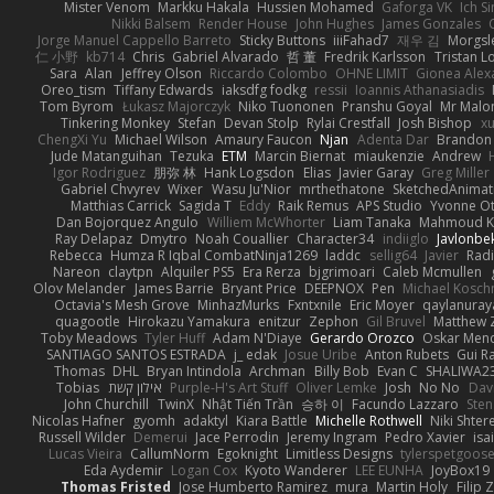
Mister Venom
Markku Hakala
Hussien Mohamed
Gaforga VK
Ich S
Nikki Balsem
Render House
John Hughes
James Gonzales
Jorge Manuel Cappello Barreto
Sticky Buttons
iiiFahad7
재우 김
Morgsl
仁 小野
kb714
Chris
Gabriel Alvarado
哲 董
Fredrik Karlsson
Tristan L
Sara
Alan
Jeffrey Olson
Riccardo Colombo
OHNE LIMIT
Gionea Alex
Oreo_tism
Tiffany Edwards
iaksdfg fodkg
ressii
Ioannis Athanasiadis
Tom Byrom
Łukasz Majorczyk
Niko Tuononen
Pranshu Goyal
Mr Malo
Tinkering Monkey
Stefan
Devan Stolp
Rylai Crestfall
Josh Bishop
xu
ChengXi Yu
Michael Wilson
Amaury Faucon
Njan
Adenta Dar
Brandon 
Jude Matanguihan
Tezuka
ETM
Marcin Biernat
miaukenzie
Andrew
Igor Rodriguez
朋弥 林
Hank Logsdon
Elias
Javier Garay
Greg Miller
Gabriel Chvyrev
Wixer
Wasu Ju'Nior
mrthethatone
SketchedAnimat
Matthias Carrick
Sagida T
Eddy
Raik Remus
APS Studio
Yvonne Ot
Dan Bojorquez Angulo
Williem McWhorter
Liam Tanaka
Mahmoud K
Ray Delapaz
Dmytro
Noah Couallier
Character34
indiiglo
Javlonbe
Rebecca
Humza R Iqbal CombatNinja1269
laddc
sellig64
Javier
Radi
Nareon
claytpn
Alquiler PS5
Era Rerza
bjgrimoari
Caleb Mcmullen
Olov Melander
James Barrie
Bryant Price
DEEPNOX
Pen
Michael Kosc
Octavia's Mesh Grove
MinhazMurks
Fxntxnile
Eric Moyer
qaylanuray
quagootle
Hirokazu Yamakura
enitzur
Zephon
Gil Bruvel
Matthew 
Toby Meadows
Tyler Huff
Adam N'Diaye
Gerardo Orozco
Oskar Men
SANTIAGO SANTOS ESTRADA
j_ edak
Josue Uribe
Anton Rubets
Gui R
Thomas
DHL
Bryan Intindola
Archman
Billy Bob
Evan C
SHALIWA2
Tobias
אילון קשת
Purple-H's Art Stuff
Oliver Lemke
Josh
No No
Dav
John Churchill
TwinX
Nhật Tiến Trần
승하 이
Facundo Lazzaro
Sten
Nicolas Hafner
gyomh
adaktyl
Kiara Battle
Michelle Rothwell
Niki Shter
Russell Wilder
Demerui
Jace Perrodin
Jeremy Ingram
Pedro Xavier
isa
Lucas Vieira
CallumNorm
Egoknight
Limitless Designs
tylerspetgoos
Eda Aydemir
Logan Cox
Kyoto Wanderer
LEE EUNHA
JoyBox19
Thomas Fristed
Jose Humberto Ramirez
mura
Martin Holy
Filip 