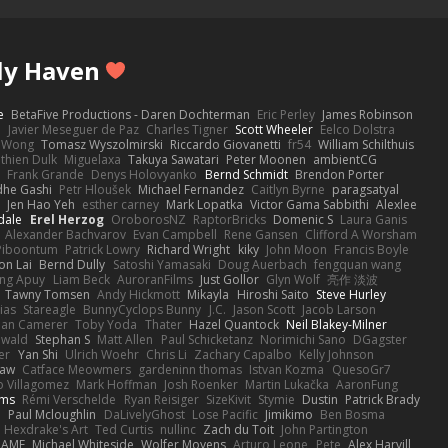
ly Haven
e
BetaFive Productions - Daren Dochterman
Eric Perley
James Robinson
o
Javier Meseguer de Paz
Charles Tigner
Scott Wheeler
Eelco Dolstra
a Wong
Tomasz Wyszolmirski
Riccardo Giovanetti
fr54
William Schilthuis
thien Dulk
Miguelaxa
Takuya Sawatari
Peter Moonen
ambientCG
s
Frank Grande
Denys Holovyanko
Bernd Schmidt
Brendon Porter
dhe Gashi
Petr Hloušek
Michael Fernandez
Caitlyn Byrne
paragsatyal
Jen Hao Yeh
esther carney
Mark Lopatka
Victor Gama Sabbithi
Alexlee
dale
Erel Herzog
OroborosNZ
RaptorBricks
Domenic S
Laura Ganis
Alexander Bachvarov
Evan Campbell
Rene Gansen
Clifford A Worsham
 Piboontum
Patrick Lowry
Richard Wright
kiky
John Moon
Francis Boyle
on Lai
Bernd Dully
Satoshi Yamasaki
Doug Auerbach
fengquan wang
ng Apuy
Liam Beck
AuroranFilms
Just Gollor
Glyn Wolf
亮作 淡波
Tawny Tomsen
Andy Hickmott
Mikayla
Hiroshi Saito
Steve Hurley
ias
Stareagle
BunnyCyclops Bunny
J.C.
Jason Scott
Jacob Larson
lan Camerer
Toby Yoda
Thater
Hazel Quantock
Neil Blakey-Milner
ewald
Stephan S
Matt Allen
Paul Schicketanz
Norimichi Sano
DGagster
er
Yan Shi
Ulrich Woehr
Chris Li
Zachary Capalbo
Kelly Johnson
paw
Catface Meowmers
gardeninn thomas
Istvan Kozma
QuesoGr7
o Villagomez
Mark Hoffman
Josh Roenker
Martin Lukačka
AaronFung
lms
Rémi Verschelde
Ryan Reisiger
SizeKivit
Stymie
Dustin
Patrick Brady
Q
Paul Mcloughlin
DaLivelyGhost
Lose Pacific
Jimikimo
Ben Bosma
Hexdrake's Art
Ted Curtis
nullinc
Zach du Toit
John Partington
RAME
Michael Whiteside
Wolfer Moyens
Arturo Leone
Pete
Alex Harvill