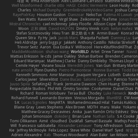
재윤 옥
Irma Andersson
Alex Cullinane-Carrasco
Matthew Whiteacr
Well Misinformed
charlie otto
HAGI
Cédric Vermeirre
Leon Husky
Rob
Charles
Michael Dunphy
GremlinBrokeMyVideoGame
Joshua Camp
RayePixlrKay
Houston Gaston
Danizoar
NekoTux
Fattma Al Lawati
y
Ben Watts
RavenXXXX
Virgil Shaw
Zeikomiray
TeaTime
Jonas Prin
Mistral Chronicles
cael mckinney
Jakey Floofle
Allison Cope
Brandon M
Moon
正和 綱嶋
David KALFON
Dmitry Vinnik
Katti
keilyn nuñez
W
Stefan Scotzniovsky
Hieu Tran
新之助 佐々木
Armin Bauer
Konrad W
Queen Sitra
Fy Hy
Jack
Jacob Mars
Shaquita Puckett
Danning Lu
Lu
Heli Aldridge
jerry biggs jr
JakkeN
Anthony Castillo
Nikolai Strelioff
Trevor Seitz
Aaron
Eva Eoska V
Williscool
Here4StuffAndAllThat
Zo
MaddieMooMoon
shuhao wang
WorldBLD
Artet
Drew Tanner
Navid
Mattias Eriksson
le-cds
Jamie Oakley
Shihan Barbee
Brenden Cameron
Eduard Marsinyac
Matthew J Clarke
Danny Dimbleby
Thomas Lloyd
c
Cemile Høyer
Viviane Souza
Meredith Jones
Van Gun
Brittany Marti
nate arnold
Flynn Duniho
Pietro Piemontese
Ronnie Barnett
Todd Be
Kenneth Simmons
Amir Mansour
Joaquim Vergara
Lizbeth
Dakota K
Carlos Javier
Silverelitist
Dane Bucao
Salomé Lagarde
Patricio Torr
Juuso Sipilä
SofaKing42
Frank
Jermaine Dawson
Chen Huang
Étienne P
Respectable Studios
Phil Wilt
Dmitry Sorokin
Cookymine
Daniel Dias
P
Richard
Roman Volobuev
Teraa Bull
Chodey
Luke Fenwick
Xind
Richard Funnell
Leonardo Borsten
Vinicius Morgado
BluntBSE
CW Ani
S K
Lucas Signoles
NinjARTA
Mohamedmoawad Hilal
Tamás Kuklics
Blaine Gray
Lewis Stephens
Alex Brown
MDTH
maru
Make
Yokami c
Matthew-Gracey Desravines
Anika
Juan Ramón Ortiz Estévez
Shi
Johan Simonsson
dokiderg
Brian Lane
Nathan Salla
S A Cooke
Tomi Ollikainen
Aimé
cloudhed
Duskfall
Samuel Bassale
Mathijs Pee
Will
francesco sabbatella
Alexander Leinauer
Tony Alfredsson
Salina 
Kie
Jeffrey McIlmoyle
Felix Lopez
Steve White
Daniel Warf
Syed
혜영 전
Adrien Alexandre
Rab
Thomas Woodward
Alan Bakir
Ian Wilson
venk