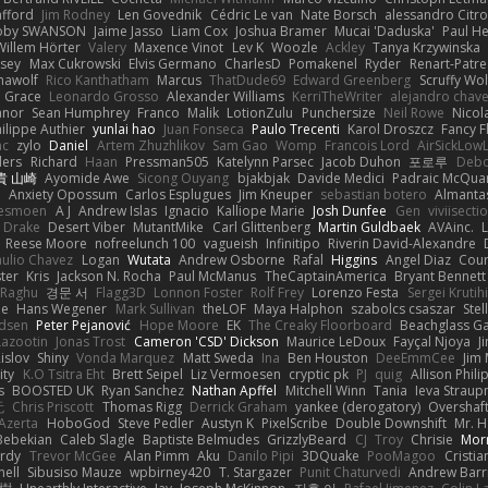
afford
Jim Rodney
Len Govednik
Cédric Le van
Nate Borsch
alessandro Citro
oby SWANSON
Jaime Jasso
Liam Cox
Joshua Bramer
Mucai 'Daduska'
Paul H
Willem Hörter
Valery
Maxence Vinot
Lev K
Woozle
Ackley
Tanya Krzywinska
sey
Max Cukrowski
Elvis Germano
CharlesD
Pomakenel
Ryder
Renart-Patr
mawolf
Rico Kanthatham
Marcus
ThatDude69
Edward Greenberg
Scruffy Wol
 Grace
Leonardo Grosso
Alexander Williams
KerriTheWriter
alejandro chave
eanor
Sean Humphrey
Franco
Malik
LotionZulu
Punchersize
Neil Rowe
Nicol
ilippe Authier
yunlai hao
Juan Fonseca
Paulo Trecenti
Karol Droszcz
Fancy F
nc
zylo
Daniel
Artem Zhuzhlikov
Sam Gao
Womp
Francois Lord
AirSickLow
ders
Richard
Haan
Pressman505
Katelynn Parsec
Jacob Duhon
포로루
Debo
貴 山崎
Ayomide Awe
Sicong Ouyang
bjakbjak
Davide Medici
Padraic McQuar
n
Anxiety Opossum
Carlos Esplugues
Jim Kneuper
sebastian botero
Almantas
lesmoen
A J
Andrew Islas
Ignacio
Kalliope Marie
Josh Dunfee
Gen
viviisecti
c Drake
Desert Viber
MutantMike
Carl Glittenberg
Martin Guldbaek
AVAinc.
L
Reese Moore
nofreelunch 100
vagueish
Infinitipo
Riverin David-Alexandre
aulio Chavez
Logan
Wutata
Andrew Osborne
Rafal
Higgins
Angel Diaz
Cour
ter
Kris
Jackson N. Rocha
Paul McManus
TheCaptainAmerica
Bryant Bennett
 Raghu
경문 서
Flagg3D
Lonnon Foster
Rolf Frey
Lorenzo Festa
Sergei Krutih
ee
Hans Wegener
Mark Sullivan
theLOF
Maya Halphon
szabolcs csaszar
Stel
idsen
Peter Pejanović
Hope Moore
EK
The Creaky Floorboard
Beachglass G
Lazootin
Jonas Trost
Cameron 'CSD' Dickson
Maurice LeDoux
Fayçal Njoya
J
islov
Shiny
Vonda Marquez
Matt Sweda
Ina
Ben Houston
DeeEmmCee
Jim 
ity
K.O Tsitra Eht
Brett Seipel
Liz Vermoesen
cryptic pk
PJ
quig
Allison Phili
s
BOOSTED UK
Ryan Sanchez
Nathan Apffel
Mitchell Winn
Tania
Ieva Strau
无
Chris Priscott
Thomas Rigg
Derrick Graham
yankee (derogatory)
Overshaf
Azerta
HoboGod
Steve Pedler
Austyn K
PixelScribe
Double Downshift
Mr. 
Bebekian
Caleb Slagle
Baptiste Belmudes
GrizzlyBeard
CJ
Troy
Chrisie
Morr
rdy
Trevor McGee
Alan Pimm
Aku
Danilo Pipi
3DQuake
PooMagoo
Cristia
nell
Sibusiso Mauze
wpbirney420
T. Stargazer
Punit Chaturvedi
Andrew Barr