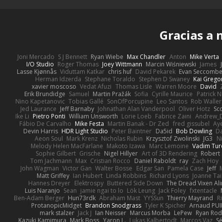
Gracias a
Joni Mercado
S J Bennett
Ryan Wiebe
Max Chandler
Anton
Mike Verta
I/O Studio
Roger Thomas
Joey Wittmann
Marcin Wiśniewski
James
Lasse Kjønnås
Viduttam Katkar
chris huf
David Pekarek
Evan Seccomb
Herman Idzerda
Stephane Toraldo
Stephen D Swaney
Kai Grego
xavier moscoso
Vedat Afuzi
Thomas Lisle
Warren Moore
David
Erik Brundidge
Samuel
Martin Pražák
Sofia
Cyrille Maurice
Patrick 
Nino Kapetanovic
Tobias Gallé
SonOfPorcupine
Leo Santos
Rob Waller
Jed Laurance
Jeff Barnaby
Johnathan Alan Vanderpool
Oliver Hotz
Sc
Ike Li
Pietro Ponti
William Unsworth
Lorie Loeb
Fabrice Zaini
Andrew_
Fábio De Carvalho
Mike Festa
Martin Banak - Dr Zed
fred gissubel
Aye
Devin Harris
HDR Light Studio
Peter Baintner
Da5id
Bob Dowling
Da
Aeon Soul
Mark Krenz
Nicholas Rubin
Krzysztof Zwolinski
JG3
N
Melody Helen MacFarlane
Makoto Izawa
Marc Lemoine
Vadim Tur
Sophie Gilbert
Grische
Nigel Hillyer
Art of 3D Rendering
Robert
Tom Jachmann
Max
Cristian Rocco
Daniel Raboldt
ray
Zach Hoy
John Wagman
Victor Gan
Walter Bosse
Edgar San
Pamela Case
Jeff
Matt Griffey
Ian Hubert
Linda Robbins
Richard Lyons
Joanne Tai
Hannes Dreyer
Elektrospy
Buttered Side Down
The Dread Vixen Al
Luis Naranjo
Sean
jamie ngai to lo
Lök Leung
Jack Foley
fxtentacle
Ben-Adam Berger
Hun73rdk
Abraham Mast
YYSSun
Thierry Mayrand
R
ProtanopicMidget
Brandon Snodgrass
Tyler K Spicher
Arnaud PU
mark stalzer
Jack J
Ian Neisser
Marcus Morba
LePew
Ryan Rod
Kazuki Kamimura
Mark Boss
Yaron L.
Lukas Kalbertodt
Marcos Vaz
Sé