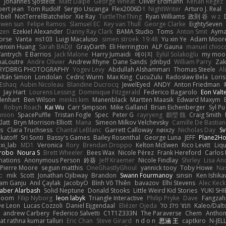
e
Johannes Sjöstedt
Matt Dalpé
George Wheat
Oliver Erdmann
Kenan Regez
ert jean
Tom Rudolf
Sergio Uscanga
Flex2006D !
NightWriter
Arturo J. Real
bell
NotTerrellBatchelor
Xie Ray
TurtleTheThing
Ryan Williams
政則 谷
w z
ewen sun
Felipe Ramos
Slamuel EC
Key van Thull
George Clarke
EightySeven
tzen
Ezekiel Alexander
Danny Ray Clark
BAMA Studio
Toms
Anton Smit
Ayma
orse
Vanta
ns103
Luigi Macaluso
simen stroek
19:48
Yu xin Ye
Adam Moor
enxin Huang
Sarah BADJI
GrayDarth
Eli Herrington
ALP Gauna
manuel chioc
antrych
E Barrios
Jack Malone
Harry Jumaidi
에이지
Eylül Solakoğlu
my moon
naLoutre
Andre Olivier
Andrew Rhyne
Dane Sands
Jdnbyd
William Parry
Zak
RYDBRG PHOTOGRAPHY
Yogev Levy
Abdullah Alshammari
Thomas Steele
Al
ltán Simon
Londolan
Cedric Wurm
Max King
CucuZulu
Radosław Bela
Loris
 Eshaq
Aubin Nicoleau
Blandine Ducrocq
JewelEyed
ANDY
Anton Friedman
Jay Hart
Lourens Lessing
Dominique Fitzgerald
Federico Bagarolo
Eon Valt
lenhart
Ben Wilson
minkis kim
Manenblack
Martten Maasik
Edward Maxym
n
Robyn Roach
Kai Wu
Carr Simpson
Mike Galland
Brian Eichenberger
Syl Pu
nnion
SpacePuffle
Tristan Fogle
Spec
Peter G
rayryeng
鸝瑩 魏
Craig Smith
latt
Bryn Morrison-Elliott
Mana
Simeon Milkov Velchevsky
Camille De Bastian
es
Clara Truchsess
Chantal LeBlanc
Garrett Calloway
nøixzy
Nicholas Day
Sv
ikatoff
Sri Sonti
Bassy's Games
Bailey Rosenthal
George Luna
JEFF
Plane2H
ixi_lab
MD1
Veronica
Rory
Brendan Droppo
Kelton McEwen
Rico Levitt
Liq
rrobo
Noura S
Brett Wheeler
Bees Wax
Nicole Pérez
Frank Hereford
Carlos
mations
Anonymous Person
鈴葵
Jeff Kraemer
Nicole Findlay
Shirley
Lisa An
Pierre Moore
seguin matthis
OneGhastlyGhoul
yannick tooy
Toby Howe
Nas
:
mik
Scott
Jonathan Ojibway
Brandon
Swann Fourmanoy
sinsin
Ken Ishik
vam Ganju
Anıl Çaylak
JacobyO
Bình Võ Thiên
bavazov
Elhi Stevens
Alec Keck
Jaber Alarbash
Solid Neptune
Donald Stooks
Little Weird Kid Stories
YUKI SH
rboom
Filip Nyborg
leon labyk
Triangle Interactive
Philip Pryke
Dave
Fangzahn
De Leon
Lucas Cozzoli
Daniel Eijgendaal
Eliézer Ojeda
תמר פלג טל
Kaleo/Dalt
andrew Carbery
Federico Salvetti
C1T1Z333N
The Paraverse
Chem
Anthon
at rathna kumar talluri
Eric Chan
Steve Girard
n d o n
思涵 王
captkiro
N-JEL