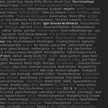
ates
Jediah Pesu
Randy Wells
Eilir Ho
Mrunit Churi
Necromantique
tarius Project
Punch UP: The Top Contender! Official Patreon
arcin Anyszkiewicz
Ricky Robinson
Elizabeth
moot1n
Scott Fredrickson
aniel Tidemo
ALEX NAVARRO
Table On
Edward
Didier Aerlebout
Anton
s Frontier
Thokozani Mahlanyane
david cachay
Shonn Effner
얍 얍얍
ego
Koji Tsukamoto
Rasool Abrahams
The Entire Universe
Dhruv Singh
Taesu
Kristian
Skyzee's Studio
Igor Sirotov Architects
Teunis Woord
 明
Felix gogo
Joe Ford
Simon
Mana and Mayhem
Abdelkouddouss
s
nathan
Spidey
Jack Rao
Cristian Vigliano
Noah Kollmannsberger
Lutz
Exacute3D
Piotr Sztucki-Szewców
주호 정
Ethan Cohen
Metix
Winter
hullin thierry
Jackson L.
Harri Myllynen
Bojan Kostovic
Owen Connor
Hays
Vae
Bryan Kirkwood
Worthington
Creating Simpires
Sigma Eta
kusMasquerade
jorge R
Ns
Khaidu
ryan jordan
Gabriel Malmgren
Mason
James Simpson
Hollow_Jenza
eje
지환 이
log
luke harrison
C
is
Andrea Lorenzo Mereghetti
Nils Ringlstetter
Osbiel Roque Arocha
IP Store
Alpha3
Spotty Spotty YQ
TrixMix
Julian Quintero
julian reyes
RAZED
DivineXavier
DEATHSTEED
Cli4D
vamsidhar reddy
Jack Taylor
gless
Mesaland
Winter Night
Mert İyiiz
forrobloxdev
J. Brendan Elmore
z Alegre
julian silver
Nomadic Astronaut
Mark Vecchio
dosuken0122
ise Launstein
Vesperal Mind
Milk Crate
Richard Gallagher
Firelegend
eltser
Luke Ridehalgh
ADRIANO JONUS
Timothy Montoya
soda basket
erts
Mechrot
elijah kenney
J H
Astone Massie
Tobi Staerk
milad tatar
asse Leonhardsen
3darchstuffs
Martin Wells
Skittlq
SquareIsNotCool
Cassie
Bradley Savoy
Wing
Beehhhh112
Chikato 710
imma zamora
Brad Leikam
Nasi Paru Bu Amin
Jazmin Lang
宥任 陳
St
Gooo Tang
 McCormick
Jakob Recknagel
Luke willard
Sascha Kohler
John Steger
snail
les
Randal Falcone
Der Le
Meshal Alshammari
KhangXing Pang
Douwe
4DN
Thomas Harvey
Giuliano Hungria
Dionicio Galarza
David Ebbevi
ones
magda pawlak
ikung gmr
Titans Management
Greta Gedat
adis
Leo Euden
Carbonic
Kacper K
40. I Nengah Raditya Karya Putra