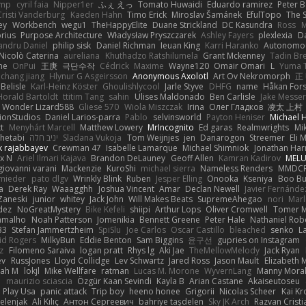
imp
cyril faia
Nipper1er
ふぇ えっ
Tomato Huwaidi
Eduardo ramirez
Peter B
Cristi Vanderburg
Kaeden Hahn
Timo Erick
Miroslav Šamánek
EfulTopo
The S
ey
Workbench
wegu1
TheHappyElite
Duane Strickland
DC Kasundra
Ross
M
orius
Purpose Architecture
Władysław Pryszczarek
Ashley Fayers
plexlexia
D
andru Daniel
philip sisk
Daniel Richman
Ieuan King
Karri Haranko
Autonomou
Nicolò Caterina
aureliana
Khuthadzo Ratshilumela
Grant Mckenney
Tadin Br
ne
OnPui
王庚
극단수작
Cédrick
Maxime
Wayne120
Omair Omari
L
Yuma 
chang jiang
Hlynur G Asgeirsson
Anonymous Axolotl
Art Ov Nekromorph
正
Belisle
Karl-Heinz Köster
Ghoulishlycool
Jarle Styve
DHFG
name
Håkan For
Horald Bartoldt
ttitim Tang
sahin
Ulises Maldonado
Ben Carlisle
Jake Messer
Wonder Lizard588
Gliese 570
Wiola Miszczak
Irina
Олег Гладков
凌太 上村
ionStudios
Daniel Larios-parra
Pablo
selvinsworld
Payton Heniser
Michael 
t
Menyhárt Marcell
Matthew Lowery
MrIncognito
Ed garas
Realmwrights
Mi
hetabi
יניב חלה
Sladana Vukoja
Tom Weijnjes
jen
Danarogon
Streemer
Eli 
k rajabbayev
Crewman 47
Isabelle Lamarque
Michael Shimniok
Jonathan Harr
x N
Ariel Ilmari Kajava
Brandon DeLauney
Geoff Allen
Kamran Kadirov
MELU
giovanni varani
Mackenzie
KuroShi
michael sierra
Nameless Renders
MMDC
hmieder
pato dlgv
Wrinkly Blink
Ruben
Jesper Elling
Onooka
Kseniya
Boo Bu
a
Derek Ray
Waaagghh
Joshua Vincent
Amar
Declan Newell
Javier Fernánde
Zaneski
junior
whitey
Jack John
Will Makes Beats
SupremeAhegao
nori
Marl
dez
NoGreatMystery
Bike Kefeli
shiipi
Arthur Lops
Oliver Cromwell
Tomer M
amalho
Noah Patterson
Jomenikia
Bennett Greene
Peter Hale
Nathaniel Rob
33
Stefan Jammertzheim
SpiSlu
Joe Carlos
Oscar Castillo
bleached
senko
L
id Rogers
MilkyBun
Eddie Benton
Sam Biggins
윤구선
gupries on Instagram
z
Filomeno Saraiva
logan pratt
Rhys lg
Aki Jae
TheMellowMelody
Jack Ryan
ev
RussJones
Lloyd Collidge
Lev Schwartz
Jared Ross
Jason Mault
Elizabeth
iah M
lokjl
Mike Wellfare
ratman
Lucas M. Morone
WyvernLang
Manny Mora
e
maurizio sciascia
Özgür Kaan Sevindi
Kayla B
Arian Castane
Akaiseutoseu
Play Usa
panic attack
Trip boy
heeno honee
Grigorii
Nicolas Scheer
Kai Kr
Zelenjak
Ali Kılıç
Антон Сергеевич
bahriye taşdelen
Sky JK Arch
Razvan Cristi