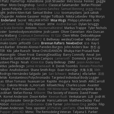
 Platz
FlameTop
AshenBone
Josh Strawder
Inês Sousa
Fennec
gaggle
rthur
Moto Designshop
Sandra
Classical Salamander
Stefan Plösser
n
Juuso Pohjola
Gerardo Quiros Sanchez
Samuel Benning
piggy chop
ight
Jeshire Kiten Katt
Samuel Bidne
Lisa
toomanydans
Jack saksik
l Dujardin
Anilene Gassner
Holger Tollbäck
Nikita Lebedev
Filip Morys
 Enderland
Sxcret
WILLIAM HTAY
Misa Vlogs
Philipp Lehmann
bob
Carl-Simon Sahlin
Toby Watson
אלמוג
Andrei Barsan
Dylan Scruggs
o Scala Bertolin
Antonio
NocturnalKestrel
Markus Trappe
Tyler Nichols
pster
Somebodyoncetoldme
Josh Laxen
Oliver Danielsen
Alex Duncan
ina Walberg
Cosmas A Demetriou
ענבר פז
Clem White
DeboxMojave
d.ashii092112 ahmed092112
E. Belliveau
wesleyCrowbar
Vibralizer
Amako Izumi
jeffox09
Caro
Brennan Rafters
NewbieDot
iz o
Kay-S
mes Barber
Ernesto Alonso Paredes Burgos
John Anders Stav
현진 김
TER
Kiki
Jake Ruesch
Steve CHAUDANSON
Bhukya Hari Prasad Naik
c Manongdo
Oliver Frost
DancingDeadGuy
Barry Connolly
Aeval
Jon
Eduardo Gottschald
Abeni Campos
cameronfr
Dominick
Joe Young
ustavo Pliego
Noah
Юлія Кізі
Daisy Belknap
ZMM
Jason Anderson
aldus
jadedesign
Jamie Arseneault
K
Derek Toombs
Renato Pinochet
isiboi
AnuRobinson
Shane Smith-Rojo
Evan Harridge
大海 久我
lilith
Rodrigo Hernández Salgado
Jan
Sari Schwarz
Indiana J
ella larkin
基德
elski
Konstantinos Polychroniadis
Targeted Individual Body Logger
bas
Ethan Tomaso
huaxuan Lei
Raptite
mogura
Nick Smith
AMcCarroll
Chip
Dakota Wreski
n_morcatti
killswitchkay
Charles Louie
Avaister
 Vasyliv
Post Production
Zbob
VW Winterstein
StorysComplete
Bob
Lockhart
Stefan Florea
MStorm
The Society of Visions
David Power
A
Kornel Anderson
Dixon Keller
Keenan Rush
Venkataram
LLB
Josh W.
nogutidaisuke
George Dvorak
Haris Lattirom
Matthew Daday
Paul
 Abbot
Aleksandr Chebotariov
Cole Turner
John Kevin Ong
JonDo
Filip
Shawn Anderson
Tess
opostol
Jiří Ptáček
JamTarts
Clive McKenzie
Pupper
John KD
Mimic
The Remodeling Veteran
Talyana S
Parker