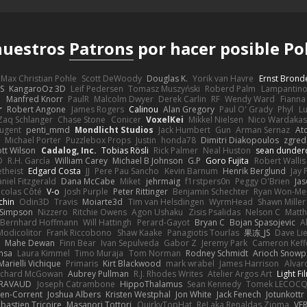
 nuestros
Patrons
por hacer posible Po
Max Christian Pohle
Scott DeWoody
Douglas K.
Yorik van Havre
Ernst Brond
JS
KangaroOz 3D
Leif Pedersen
Tomasz Muszyński
Roberd Palm
Lampantin
e
Manfred Knorr
PaulR
Malcolm Dwyer
Derek Carlin
RF
Wendy Ward
Fiann
r
Robert Angone
James Rogers
Calinou
Alan Gregory
Paul O' Grady
Phyl
Lu
Zaq Schlanger
Chase Stone
Conicer
VoxelKei
Mikkel Nielsen
Nico Wardaka
Nugent
penti_mmd
Mondlicht Studios
Jack Humbert
Gun
Arman Sernaz
At
Michael Porter
Puzzlebox Props
Justin
honda78
Dimitri Diakopoulos
zgred
ott Wilson
Cadalog, Inc.
Tobias Rösli
Rick Palmer
Neal Huston
sean dunder
D
R.H. García
William Carey
Michael B Johnson
G.P
Goro Fujita
Robert Wallis
theist
Edgard Costa
JJ
Pere Pau Sancho
Kevin Barnum
Henrik Berglund
Jay
niel Fitzgerald
Dana McCabe
Miket
jehrmaig
f1rstpers0n
Peggy O'Brien
Jas
icolas Côté
V-o
Josh Purple
Peter Rittinger
Benjamin Schechter
Ryan Won-Me
chin
Odin3D
Travis
Moiarte3d
Tim van Helsdingen
WyrmHead
Shawn Miller
 Simpson
Nizzero
Ritchie Owens
Agon Ushaku
Zisis Psalidas
Nelson C
Matth
Bernhard Hoffmann
Will Hattingh
Perard-Gayot
Bryan C
Bojan Spasojevic
A
Modicolitor
Frank Riccobono
Shaw Kaake
Panagiotis Tourlas
果冻_JS
Dave Li
Mahe Dewan
Finn Bear
Ivan Sepulveda
Gabor Z
Jeremy Park
Cameron Keff
insa
Laura Kimmel
Timo Muraja
Tom Norman
Rodney Schmidt
Arioch Snow
Marielli Vichique
Primaris
Kirt Blackwood
mark wrabel
James Harrison
Alvar
ichard McGowan
Aubrey Pullman
R.J. Rhodes Writes
Atelier Argos Art
Light Fi
IRAVAUD
Joseph Catrambone
HippoThalamus
Sean Kennedy
Tomek LECOC
en-Corrent
Joshua Albers
Kristen Westphal
Jon White
Jack Fenech
Jotunkottr
bastien Tricoire
Masanori Tottori
QuirkyTopHat
ReJ aka Renaldas Zioma
VF