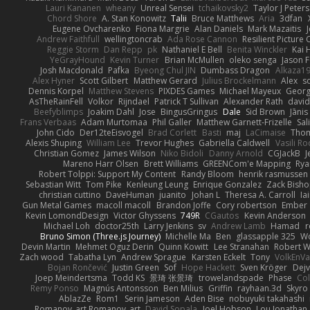
Lauri Kananen
wheany
Unreal Sensei
tchaikovsky2
Taylor J Peters
Chord Shore
A. Stan Konowitz
Talii
Bruce Matthews
Aria
3dfan
Eugene Ovcharenko
Fiona Margrie
Alan Daniels
Mark Mazaitis
J
Andrew Faithfull
wellingtoncrab
Ada Rose Cannon
Resilient Pictur
Reggie Storm
Dan Repp
pk
Nathaniel E Bell
Benita Winckler
Kai 
YeGrayHound
Kevin Turner
Brian McMullen
oleko senga
Jason 
Josh Macdonald
Pafka
Byeong Chul JIN
Dumbass Dragon
Alkaza1
Alex Hyner
Scott Gilbert
Matthew Gerard
Julius Brockelmann
Alex
so
Dennis Korpel
Matthew Stevens
PIXDES Games
Michael Mayeux
Georg
AsTheRainFell
Volkor
Rijndael
Patrick T Sullivan
Alexander Rath
davi
Beefyblimps
Joakim Dahl
Jose
BingusGringus
Dale
Sid Brown
Jānis
Frans Verbaas
Adam Murtomaa
Phil Galler
Matthew Garnett-Frizelle
Sal
John Cido
Der12teEisvogel
Brad Corlett
Basti
maj
LaCimaise
Thom
Alexis Shuping
William Lee
Trevor Hughes
Gabriella Caldwell
Vasili R
Christian Gomez
James Wilson
Niko Bidoli
Danny Arnold
CGJackB
J
Mareno Harr Olsen
Brett Williams
GREENCom'e Mapping
Rya
Robert Tolppi: Support My Content
Randy Bloom
henrik rasmussen
Sebastian Witt
Tom Pike
Kenleung Leung
Enrique Gonzalez
Zack Bish
christian cuttino
DaveHuman
juanito
Johan L
Theresa A. Carroll
Ia
Gun Metal Games
macoll macoll
Brandon Joffe
Cory robertson
Ember
Kevin LomondDesign
Victor Ghyssens
749R
CGautos
Kevin Anderson
Michael Loh
doctor25th
Larry Jenkins
sv
Andrew Lamb
Hamad
r
Bruno Simon (Three.js Journey)
Michelle Ma
Ben
glassapple 325
W
Devin Martin
Mehmet Oguz Derin
Quinn Kowitt
Lee Stranahan
Robert W
Zach wood
Tabatha Lyn
Andrew Sprague
Karsten Eckelt
Tony
VolkEnV
Bojan Rončević
Justin Green
Sof
Hope Hackett
Sven Kröger
Dej
Joep Meindertsma
Todd KS
景琦 张景琦
trowelandspade
Phase
Col
Remy Ponso
Magnús Antonsson
Ben Milius
Griffin
rayhaan.3d
Skyro
AblazZe
Rom1
Serin Jameson
Aden Bise
nobuyuki takahashi
Romanov_art Romanov_art
David Sopala
Joel Hobson
Lou Jonathan