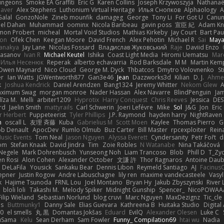
ungeons
Smoke EA Graffiti
Eric G
Karen Collins
Joseph Krzywoszyja
Nathanaël
aver
Alex Stephens
Luthonium Virtual Heritage
Илья Снопков
Alphaology
A
alal
GonzoNole
Zineb mounfik
damageg
George
Tony Li
For Got U
Canu
el Dahan
Muhammad
oominx
Nicola Baribeau
gavin poss
宣臣 紀
Adam Kn
mon Probert
micheal
Mortal Void Studios
Mathias Kirkeby
Jay Court
Bart Pau
son
Ofek Chen
Keegan Moore
David French
Alex Pehotin
Michael R
Sai
Maya
anakya
Jay Lane
Nicolas Fossard
Владислав Жуковський
Raje
Daviid Enzo
Hasanov
Ivan R
Michael Keutel
Ishika
Coast Light Media
Hiromi Uematsu
Marc
Илья Несенюк
Reperak
alberto echavarria
Rod Barksdale
M M
Martin Kem
Owen Maynard
Nico Cloud
George M. Dyck
Thbatcos
Dmytro Volovnenko
St
er
Ian Watts
JGWentworth877
Gan3e46
Jean
Dazzworks3d
Kilian
D. J.
Ahme
k
Joshua Kendrick
Daniel Arendzen
Bang1324
Jeremy Whitter
Nekom Glew
ximum Swag
morgan monroe
Nader Hassan
Alex Navarre
BlindPenguin
Ja
līza M.
Melli
arbiter1209
Hyprotix
Harry Conquest
Chris Reeves
Jessica
DES
rd
Jaelin Smith
mattyrails
Carl Schwerin
Joeri Lefévre
Mike
Sol
J&G
Jon
Eri
r Herbert
Puppeteerist
Tyler Phillips
J.P. Raymond
hayden harry
NightRaven
n
oscall L
友理 斉藤
Kuba
Gabrielius M
Scott Moen
Kaylee
Thomas Pierro
G
ob Denault
ApocDev
Rumlo Olmub
Buz Carter
Bill Master
rpcexploiter
Rein
Music Events
Tom Neal
Jason Nguyen
Alyssa Everett
Cyndersanity
Petr Fořt
d
om
Stefan Knaak
David Jindra
Tim
Zoie Robles
N Watanabe
Nina Takáčová
 Negele
Mark Dohrenbusch
Yunseong Noh
Liam Trancoso
Blob
Phill D
T_Zyd
en Rosi
Alon Cohen
Alexander October
文謙 許
Thor Ragnaros
Antoine Dau
o DeLaFila
Yousick
Sankaku Bear
Dennis Libon
Reymeld Santiago
AJ
Facinus
epner
Justin Rogow
Andre Labuschagne
lily ren
maxime vandecasteele
Vasyl
k
Hajime Tsunoda
FRNL Lou
Joel Montano
Bryan Hy
Jakub Zbyszynski
River 
bloli loli
Takashi M.
Melody Spiker
Midnight Gunship
Spencer_
NicoPOWAA
Filip Wieland
Sebastian Norlund
blog cruvi
Marc Nguyen
MaxDezignz
Tic_cle
us
Buttmunky1
Danny Sale
Elias Guevara
Kathreena B
Huitaka Studio
Digital
-0
el smells
丸 黒
Domantas Jokšas
Eduard
EvilQ
Alexander Olesen
Luke C
yuSama
Kelu
Sean Derham
Sam Fowler
Funny_ Compilation69
htai wu
Nadia