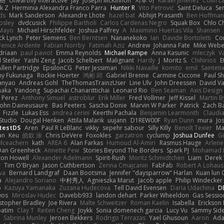
榕樹
Unearthly Interactive
Jay
Joseph McKinnon
지후 이
Rafael Jimenez
Colin L
k Z
Herminia Alexandra Franco Parra
Hunter R
Vito Petrović
Saint Deluca
Se
ds
Mark Sanderson
Alexandre Lhote
hazel bat
Abhijit Prasanth
Ben Hoffman
psley
dvdcusick
Philippe Bartholi
Carlos Cardenas Negro
Squak Box
Chlo Ch
Mayo
Michael Hirschfelder
Joshua Palfrey
A
Maximino Huertas Vila
Shansen
ck Lynch
Peter Siemens
Ben Berntsen
Nananekoko
Ian
Davide Bortoletti
Co
Fenice Ardente
Fabian Norrby
Fatimah Aziz
Andrew
Johanna Fate
Mike Webe
driaan
paul paviot
Emma Reynolds
Michael Rampe
Anna Kasunic
mleczyk
V
 Stetler
Yashi Zeng
Jacob Schelbert
Malignant
Hardy
J
Moritz S.
Chihirios
E
Allen Partridge
EpsilonCG
Peter Jessiman
Nikki Navaille
komito
emil
Sainteti
my Fukunaga
Rockie Hoerter
鸿彬 邱
Gabriel Brenne
Carmine Ciccone
Paul S
anyao
Andreas Gohl
TheThomasTrainzUser
Line Ulv
John Dreessen
David Va
naka
Yandong
Supachai Chanarittichai
Leonard Rio
Ben Seaman
Axis Design 
 Perez
Anthony Simuel
astroblur
Erik Miller
Fred Vollmer
Jeff Kissel
Martin B
John Daineusaure
Bas Peeters
Sascha Donie
Marvin W Parker
Patrick
Zach Ba
Fizzle
Lukas Ess
andrea cerini
Keerthi Pachala
Benjamin Learmonth
Claudi
Studio
Dougal Henken
Attila Malarik
uujann
D1REW00F
Ryan Dunn
mura
Jo
testDS
Aren
Paul R LeBlanc
vikky
sepehr sabour
Silly Killy
Benoît Texier
Ma
an
Keu
皓欽 涂
Chris DeVere
Foxokles
garzatron
cyclump
Joshua Dunfee
G
Mceachern
kath
AREA 6
Alan Farkas
Humoud Al-Amiri
Rasmus Hauge
Arlene
Dan Greenheck
Annette Pew
Stories Beyond The Borders
Spark PJ
Mohamad 
ton Howell
Alexander Adelmann
Spirit-Rush
Moritz Schmidtchen
Liam
Derek
r
Tim O'Bryan
Jason Cuthbertson
Zerina Cmajcanin
FabFab
Robert A Lohaus
va
Bernard Landgraf
Daan Bootsma
Jennifer "daysparrow" Harlan
Kuan lun 
a
Alejandro Soriano
中村秀人
Agnieszka Marut
Jacob apple
Philip Windecker
o
Kazuya Yamanaka
Zuzana Hudecova
Tell David Evensen
Daria Udachina
DE
wos
Miroslav Hudec
Davebb933
landon dehart
Parker Wheeldon
Gas Sessi
stopher Bradley
Joe Rivera
Malte Schweitzer
Roman Kaelin
Isabella
Erickson
batim
Clay T
Reiten Cheng
Joykk
Sonia domenech garcia
Lucy Vu
Sammy Side
Sabrina Munley
Jeroen Bekkers
Rodrigo Terrazas
Yael Ghusoun
Aaron
Ada