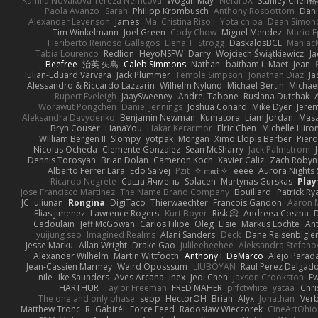
Kamila Novakova Tereza Nemcova
Wogan May
NefaroX
Stanley Chen
Paola Avanzo
Sarah
Philipp Krombusch
Anthony Rosbottom
Dani
Alexander Levenson
James
Ma. Cristina Risoli
Yota chiba
Dean Simon
Tim Winkelmann
Joel Green
Cody Chow
Miguel Mendez
Mario E
Heriberto Reinoso Gallegos
Elena T
Strogg
DaskalosBCE
Maniac
Tabia Lourenco
Redlion
HeyoNSFW
Darry
Wojciech Świątkiewicz
Ja
Beefree
治英 矢島
Caleb Simmons
Nathan
baitham i
Maet
Jean
Iulian-Eduard Varvara
Jack Plummer
Temple Simpson
Jonathan Diaz
Ja
Alessandro & Riccardo Lazzarin
Wilhelm Nylund
Michael Bertin
Michael
Rupert Eveleigh
JaaySweeney
Andrei Tabone
Ruslana Dutchak
Worawut Pongchen
Daniel Jennings
Joshua Conard
Mike Dyer
Jere
Aleksandra Davydenko
Benjamin Newman
Kumatora
Liam Jordan
Mas
Bryn Couser
HanaYou
Hakar Kerarmor
Elric Chen
Michelle Hiro
William Bergen II
Slompy
yotpak
Morgan
Ximo Llopis Barber
Piero
Nicolas Ocheda
Clemente Gonzalez
Sean McSharry
Jack Palmstrom
Dennis Torosyan
Brian Dolan
Cameron Koch
Xavier Caliz
Zach Robyn
Alberto Ferrer Lara
Edo Salvej
Pzit
✧ 𝔪𝔞𝔯𝔦 ✧
eeee
Aurora Nights 
Ricardo Negrete
Саша Ячмень
Solacen
Martynas Gurskas
Play
Jose Francisco Martinez
The Name Brand Company
Bouillard
Patrick Ry
JC
uiiunan
Rongina
DigiTaco
Thierwaechter
Francois Gandon
Aaron 
Elias Jimenez
Lawrence Rogers
Kurt Boyer
Risk 📀
Andreea Cosma
Cedoulain
Jeff McGowan
Carlos Filipe
Oleg
Elsie
Markus Löchte
An
yuijung seo
Imagined Realms
Alani Sanders
Deck
Dane Reisenbigle
Jesse Marku
Allan Wright
Drake Gao
Julileeheehee
Aleksandra Stefano
Alexander Wilhelm
Martin Wittfooth
Anthony F DeMarco
Alejo Parad
Jean-Cassien Marmey
Weird Oposssum
LIUBOYAN
Raul Perez Delgad
nile
Ike Saunders
Aves Arcana
inex
Jedi Chen
Jaxson Crookston
E
HARTHUR
Taylor Freeman
FRED MAHER
prfctwhite
yataa
Chri
The one and only phase
sepp
HectorOH
Brian
Alyx
Jonathan
Ver
Matthew Tronc
R
Gabirél
Force Feed
Radosław Wieczorek
CineArtOhio