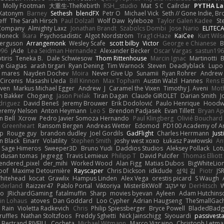
Molly Footman
大重生-TheRebirth
RSH__studio
Mat
S C
Cailrdar
PYTHA La
Xatonym
Barney
Sethesh
blendFX
Petr O
Michael Vick
Seth // Gone Indie, Bro
eff
The Sarah Hirsch
Paul Dolzall
Wolf Daw
kyleboze
Taylor Galen Kadee
St
e Company
Almighty Laxz
Jonathan Brandt
Szabolcs Dombi
Jose Nario
ELITEC
Honeck
Íkara
Psychosadistic
Algot Nordström
Trag1cHaze
KaiCee
Kurt Wils
Ferguson
Arrangemonk
Wesley Scafe
scott bilby
Victor
George e Chianese
B
996
jAde
Lea Seidman Hernandez
Alexander Becker
Oscar Vargas
sastun19
tiris
Teneka B.
Dale Schwiesow
Thom Rittenhouse
Marcin Ignac
Martinotti
B
e Giagias
arash tirgari
Ryan Dening
Tim Warnock
Steven
Deadlyblack
Lupo
d mares
Nayden Dochev
Moira
Never Give Up
Sunamii
Ryan Rohrer
Andrew 
 Circenis
Masashi Ueda
Bill Kinnon
Max Topham
Austin Walzl
Hannes
Rens 
iven
Markus Michael Egger
Andrew
J
Caramel the Vixen
Timothy J. Aveni
Mot
 Bakker
Chogang
Jason Pielak
Tiran Dagan
Claude GIROLET
Darian Smith
J
odriguez
David Beneš
Jeremy Brouwer
Erik Dodolović
Paulo Henrique
Hoodw
eremy Nelson
Anton Heymann
Leo S
Brendon Padjasek
Evan Tillett
Bryan Ap
n Bell
Xcrow
Pedro Javier Somoza Hernando
Paul Klingberg
Olivié Bouchard
Greenheart
Ransom Bergen
Andreas Wetter
Edomod
PD100 Academy of Ar
op
Rouge guy
brandon dudley
Joel Gordils
GadFlight
Charles Herrmann
Just
in Black
Einarr
Volatility
Stephen Smith
joshy west xoxo
Łukasz Pawłowski
An
Sage Himeros
Sweeper3D
Bruno Yudi
Daddios Studios
Aleksey Pollack
Lot
dusan tomas
Jegregg
Travis Lemieux
Philipp T
David Pulcifer
Thomas Elliott
endered_pixel
der_mihi
Worked Wood
Alan Figg
Matias Dubos
BigWhiteLio
oof
Maxime Detournière
Rayscaper
Chris Dickson
idkdude
성익 김
Piotr
JS
hitehead
kocat
Grawlix
Hampus Linden
Alex Vega
orestis picard
S Waugh
aderland
Raizzer47
Pablo Portal
Viktoriya
MisterBKWolf
שי יעקוב
DerHitsch
W
vo
JRichardGaming
fatalmuffin
Sharp
movies byevan
Ayleen
Adam Hutchins
in Lohaus
atoves
Dan Goddard
Loo Cypher
Adrian Haugseng
TheSmallGac
Rain
Violetta Radkevich
Chris
Philip Spiessberger
Bryce Powell
BladedBadg
ruffles
Nathan Stoltzfoos
Freddy Sghetti
Nick Jainschigg
Siyouardi
passivest
Bertrand RIVEILL
Cocheta
Michael Witmann
Marco Vizcaino
Christoph Letma