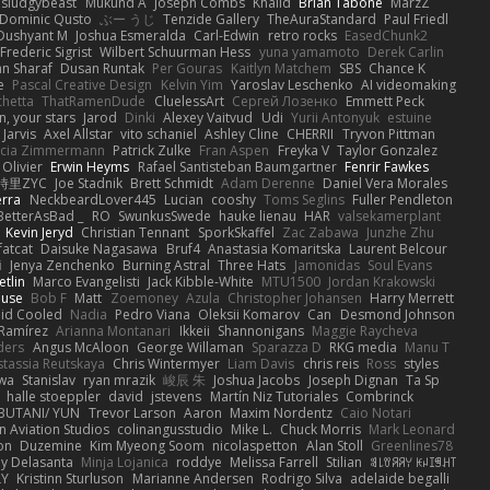
sludgybeast
Mukund A
Joseph Combs
Khalid
Brian Tabone
MarzZ
Dominic Qusto
ぶー うじ
Tenzide Gallery
TheAuraStandard
Paul Friedl
Dushyant M
Joshua Esmeralda
Carl-Edwin
retro rocks
EasedChunk2
Frederic Sigrist
Wilbert Schuurman Hess
yuna yamamoto
Derek Carlin
n Sharaf
Dusan Runtak
Per Gouras
Kaitlyn Matchem
SBS
Chance K
e
Pascal Creative Design
Kelvin Yim
Yaroslav Leschenko
AI videomaking
chetta
ThatRamenDude
CluelessArt
Cергей Лозенко
Emmett Peck
, your stars
Jarod
Dinki
Alexey Vaitvud
Udi
Yurii Antonyuk
estuine
 Jarvis
Axel Allstar
vito schaniel
Ashley Cline
CHERRII
Tryvon Pittman
icia Zimmermann
Patrick Zulke
Fran Aspen
Freyka V
Taylor Gonzalez
 Olivier
Erwin Heyms
Rafael Santisteban Baumgartner
Fenrir Fawkes
時里ZYC
Joe Stadnik
Brett Schmidt
Adam Derenne
Daniel Vera Morales
erra
NeckbeardLover445
Lucian
cooshy
Toms Seglins
Fuller Pendleton
BetterAsBad _
RO
SwunkusSwede
hauke lienau
HAR
valsekamerplant
Kevin Jeryd
Christian Tennant
SporkSkaffel
Zac Zabawa
Junzhe Zhu
fatcat
Daisuke Nagasawa
Bruf4
Anastasia Komaritska
Laurent Belcour
i
Jenya Zenchenko
Burning Astral
Three Hats
Jamonidas
Soul Evans
etlin
Marco Evangelisti
Jack Kibble-White
MTU1500
Jordan Krakowski
ouse
Bob F
Matt
Zoemoney
Azula
Christopher Johansen
Harry Merrett
uid Cooled
Nadia
Pedro Viana
Oleksii Komarov
Can
Desmond Johnson
 Ramírez
Arianna Montanari
Ikkeii
Shannonigans
Maggie Raycheva
ders
Angus McAloon
George Willaman
Sparazza D
RKG media
Manu T
tassia Reutskaya
Chris Wintermyer
Liam Davis
chris reis
Ross
styles
awa
Stanislav
ryan mrazik
峻辰 朱
Joshua Jacobs
Joseph Dignan
Ta Sp
halle stoeppler
david
jstevens
Martín Niz Tutoriales
Combrinck
IBUTANI/ YUN
Trevor Larson
Aaron
Maxim Nordentz
Caio Notari
 Aviation Studios
colinangusstudio
Mike L.
Chuck Morris
Mark Leonard
on
Duzemine
Kim Myeong Soom
nicolaspetton
Alan Stoll
Greenlines78
y Delasanta
Minja Lojanica
roddye
Melissa Farrell
Stilian
ꌃ꒒ꀎꋪꋪꌩ ꀘꈤꀤꁅꃅ꓄
LY
Kristinn Sturluson
Marianne Andersen
Rodrigo Silva
adelaide begalli