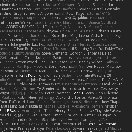
angley
Juan M Ortiz
yusuf kodat
Taliesin River
GrimeOnADime
Cabot3D
ntient chicken noodle soup
Robbe Callewaert
Michael
Shalekendar
Matthew Edgmon
Tara Exotic
Juha Lindfors
Haydon Costall
Gonzako
ristine
Gray
Someone Anyone
sonal
Peter Page
Saturnis#6115
Pureon
Rinalds Miļicins
Monica Pirvu
家俊 吴
Jahluu
Paul Marshall
ral
Heather Walker
Jonathan Shelley
Martín Franchi
Bianca Goldbach
r
HARRISON PARKER
Ned Fullsom
Ergo Venatus
D
Marco De mitri
aleria Rosales
ZerozenSFM
tbycae
Chloe Kiso
Alastair JL
chen li
OOPS!
than Mulwee
Jonathan Correa
Rose
Jhon Magdalena
Aisha Harper
Fuji
xx
Zhou Weitong
Tony Elwood
Sprague Williams
FeroshGirlSims
hewan
luke gentile
Lux_Fox
azbeaupre
Binsei Numao
Quade Zaban
lentine
Edson Rodriguez
Dávid Borsodi
Lil Sleeping Bag
SubToMyYTplz
Studio | Elliott Benjamin
Steve Clements
Gordon S
Thomas Deisz
ýšek
Jonathan Caron-Roberge
Gaston
Jose Luis
seryong kim
till toe
ll
Isaac
katren wood
Deek_Blue
Jason Eyre
Bradley Wilson
Cathy W
a Toyama
Von Piper Flowers
Søren Rosendahl
Van Den Heuvel Matthew
se Espinoza
iiiimmmm
Matthias LN
SteelDriver
Henri49
Solid Jake
tthew Jeffs
Kelly Port
Tony Johnson
Sadie J. Foxx
SilentWatcher28
iulio Chiaramonte
John Doe
Mornè Blake
Mateusz Relinger
Elia ALMALIKI
 Lukkarila
ColdRice25
Anthea Ward
Peter Mark Wittmann
Pascal Scrivani
Hadlah
Kyle Mitrione
Ty Grenier
dddddrdrdrdrdr
Marcell Ceslowsky
 Wight
幸史 松下
Eduardo
Peter Thomson
Sean T
Zero
Ben Gillespie
Paul Lau
Robin Nuen
jeffsarge
Alexandro Torres
Volico72
morzsa
Chen
DaDrood
Laura Pesenti
Brianna Janssen Saldivar
Matthew Chapin
Matz Klint
Sally Hastings
Michael Updike
Alexandra Forman
MrIsklar
LILLE Basile
Acura .Ignite
Tasha Henry
Sedale Pelle
by Tiny
Ale Pašeta
onMedia
정율 이
Owen Carson
Simon
Tim Schulz
Ratner
KelsyJay
Jo
 Foster
Chandler Griese
修汰 山田
Tyler Avirett
Tom
JimmyCNX
fx
Martin C
Mac Greggor
The Bearded Squirrel
Rebecca Whitehead
m Jenkins
Pranaya Shakya
Polina Leskova
Sylvain
Traxus
Jehad Maddah