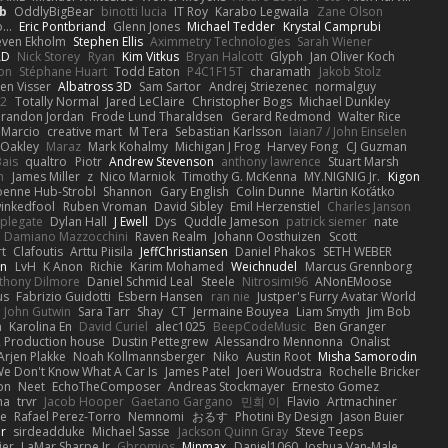
b
OddlyBigBear
binotti lucia
IT Roy
Karabo Legwaila
Zane Olson
...
Eric Pontbriand
Glenn Jones
Michael Tedder
Krystal Camprubi
even Ekholm
Stephen Ellis
Aximmetry Technologies
Sarah Wiener
AD
Nick Storey
Ryan
Kim Vitkus
Bryan Halcott
Glyph
Jan Oliver Koch
on
Stéphane Huart
Todd Eaton
P4C1F15T
charamath
Jakob Stolz
en Visser
Albatross 3D
Sam Sartor
Andrej Striezenec
normalguy
62
Totally Normal
Jared LeClaire
Christopher Bogs
Michael Dunkley
randon Jordan
Frode Lund Tharaldsen
Gerard Redmond
Walter Rice
 Marcio
creative mart
M Tera
Sebastian Karlsson
Iaian7 / John Einselen
Oakley
Maraz
Mark Kohalmy
Michigan J Frog
Harvey Fong
CJ Guzman
Bais
qualtro
Piotr
Andrew Stevenson
anthony lawrence
Stuart Marsh
h
James Miller
z
Nico Marniok
Timothy G. McKenna
MY.NIGNIG Jr.
Kigon
oenne Hub-Strobl
Shannon
Gary English
Colin Dunne
Martin Koťátko
inkedfool
Ruben Vroman
David Sibley
Emil Herzenstiel
Charles Janson
plegate
Dylan Hall
J Ewell
Dys
Quddle Jameson
patrick siemer
nate
Damiano Mazzocchini
Raven Realm
Johann Oosthuizen
Scott
t
Clafoutis
Arttu Piisila
JeffChristiansen
Daniel Phakos
SETH WEBER
in
LvH
K Anon
Richie
Karim Mohamed
Weichnudel
Marcus Grennborg
thony Dilmore
Daniel Schmid Leal
Steele
Nitrosimi96
ANonEMoose
us
Fabrizio Guidotti
Esbern Hansen
ran nie
Justper's Furry Avatar World
John Gutwin
Sara Tarr
Shay
CT
Jermaine Bouyea
Liam Smyth
Jim Bob
n
Karolina En
David Curiel
alec1025
BeepCodeMusic
Ben Granger
R Production house
Dustin Pettegrew
Alessandro Mennonna
Onalist
Arjen Plakke
Noah Kollmannsberger
Niko
Austin Root
Misha Samorodin
e Don't Know What A Car Is
James Patel
Joeri Woudstra
Rochelle Bricker
on
Neet
EchoTheComposer
Andreas Stockmayer
Ernesto Gomez
ha
trvr
Jacob Hooper
Gaetano Gargano
민희 이
Flavio
Artmachiner
e
Rafael Perez-Torro
Nemnomi
おるす
Photini By Design
Jason Buier
ar
sirdeadduke
Michael Sasse
Jackson Quinn Gray
Steve Teeps
ier
LaMar Sharpe Jr
Gbromios
Minmax
Daniel1060
Joshua Van-Male