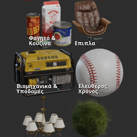
Φαγητό &
Κουζίνα
Επιπλα
Βιομηχανικά &
Ελεύθερος
Υποδομές
Χρόνος