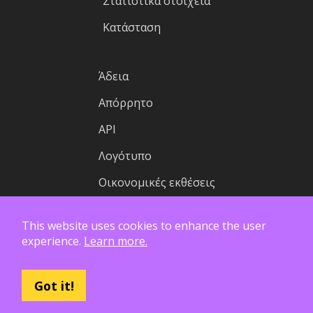
Στατιστικά στοιχεία
Κατάσταση
Άδεια
Απόρρητο
API
Λογότυπο
Οικονομικές εκθέσεις
This website uses cookies to enhance the user
experience.
Learn more.
Got it!