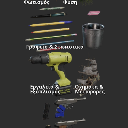
Φωτισμός
Φύση
Γραφείο & Στατιστικά
Εργαλεία &
Οχήματα &
Εξοπλισμός
Μεταφορές