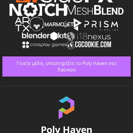
Γίνετε μέλη, υποστηρίξτε το Poly Haven στο
Patreon
Poly Haven