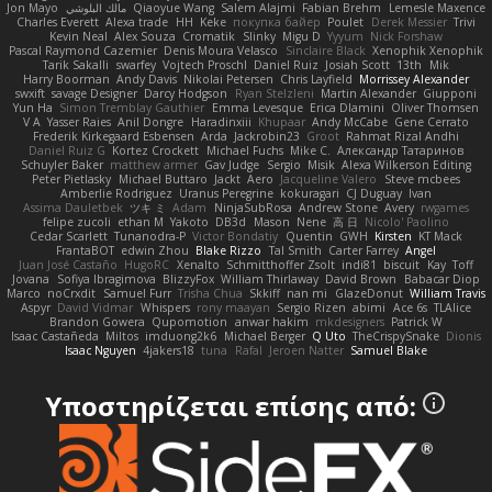
Jon Mayo
مالك البلوشي
Qiaoyue Wang
Salem Alajmi
Fabian Brehm
Lemesle Maxence
Charles Everett
Alexa trade
HH
Keke
покупка байер
Poulet
Derek Messier
Trivi
Kevin Neal
Alex Souza
Cromatik
Slinky
Migu D
Yyyum
Nick Forshaw
Pascal Raymond Cazemier
Denis Moura Velasco
Sinclaire Black
Xenophik Xenophik
Tarik Sakalli
swarfey
Vojtech Proschl
Daniel Ruiz
Josiah Scott
13th
Mik
Harry Boorman
Andy Davis
Nikolai Petersen
Chris Layfield
Morrissey Alexander
swxift
savage Designer
Darcy Hodgson
Ryan Stelzleni
Martin Alexander
Giupponi
Yun Ha
Simon Tremblay Gauthier
Emma Levesque
Erica Dlamini
Oliver Thomsen
V A
Yasser Raies
Anil Dongre
Haradinxiii
Khupaar
Andy McCabe
Gene Cerrato
Frederik Kirkegaard Esbensen
Arda
Jackrobin23
Groot
Rahmat Rizal Andhi
Daniel Ruiz G
Kortez Crockett
Michael Fuchs
Mike C.
Александр Татаринов
Schuyler Baker
matthew armer
Gav Judge
Sergio
Misik
Alexa Wilkerson Editing
Peter Pietlasky
Michael Buttaro
Jackt
Aero
Jacqueline Valero
Steve mcbees
Amberlie Rodriguez
Uranus Peregrine
kokuragari
CJ Duguay
Ivan
Assima Dauletbek
ツキ ミ
Adam
NinjaSubRosa
Andrew Stone
Avery
rwgames
felipe zucoli
ethan M
Yakoto
DB3d
Mason
Nene
高 日
Nicolo' Paolino
Cedar Scarlett
Tunanodra-P
Victor Bondatiy
Quentin
GWH
Kirsten
KT Mack
FrantaBOT
edwin Zhou
Blake Rizzo
Tal Smith
Carter Farrey
Angel
Juan José Castaño
HugoRC
Xenalto
Schmitthoffer Zsolt
indi81
biscuit
Kay
Toff
Jovana
Sofiya Ibragimova
BlizzyFox
William Thirlaway
David Brown
Babacar Diop
Marco
noCrxdit
Samuel Furr
Trisha Chua
Skkiff
nan mi
GlazeDonut
William Travis
Aspyr
David Vidmar
Whispers
rony maayan
Sergio Rizen
abimi
Ace 6s
TLAlice
Brandon Gowera
Qupomotion
anwar hakim
mkdesigners
Patrick W
Isaac Castañeda
Miltos
imduong2k6
Michael Berger
Q Uto
TheCrispySnake
Dionis
Isaac Nguyen
4jakers18
tuna
Rafal
Jeroen Natter
Samuel Blake
Υποστηρίζεται επίσης από: