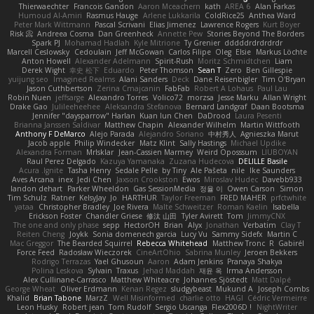
Thierwaechter
Francois Gandon
Aaron Mceachern
kath
AREA 6
Alan Farkas
Humoud Al-Amiri
Rasmus Hauge
Arlene Lukkarila
ColdRice25
Anthea Ward
Peter Mark Wittmann
Pascal Scrivani
Elias Jimenez
Lawrence Rogers
Kurt Boyer
Risk 📀
Andreea Cosma
Dan Greenheck
Annette Pew
Stories Beyond The Borders
Spark PJ
Mohamad Hadlah
Kyle Mitrione
Ty Grenier
dddddrdrdrdrdr
Marcell Ceslowsky
Cedoulain
Jeff McGowan
Carlos Filipe
Oleg
Elsie
Markus Löchte
Anton Howell
Alexander Adelmann
Spirit-Rush
Moritz Schmidtchen
Liam
Derek Wight
幸史 松下
Eduardo
Peter Thomson
Sean T
Zero
Ben Gillespie
yuijung seo
Imagined Realms
Alani Sanders
Deck
Dane Reisenbigler
Tim O'Bryan
Jason Cuthbertson
Zerina Cmajcanin
FabFab
Robert A Lohaus
Paul Lau
Robin Nuen
jeffsarge
Alexandro Torres
Volico72
morzsa
Jesse Marku
Allan Wright
Drake Gao
Julileeheehee
Aleksandra Stefanova
Bernard Landgraf
Daan Bootsma
Jennifer "daysparrow" Harlan
Kuan lun Chen
DaDrood
Laura Pesenti
Brianna Janssen Saldivar
Matthew Chapin
Alexander Wilhelm
Martin Wittfooth
Anthony F DeMarco
Alejo Parada
Alejandro Soriano
中村秀人
Agnieszka Marut
Jacob apple
Philip Windecker
Matz Klint
Sally Hastings
Michael Updike
Alexandra Forman
MrIsklar
Jean-Cassien Marmey
Weird Oposssum
LIUBOYAN
Raul Perez Delgado
Kazuya Yamanaka
Zuzana Hudecova
DELILLE Basile
Acura .Ignite
Tasha Henry
Sedale Pelle
by Tiny
Ale Pašeta
nile
Ike Saunders
Aves Arcana
inex
Jedi Chen
Jaxson Crookston
Ewos
Miroslav Hudec
Davebb933
landon dehart
Parker Wheeldon
Gas SessionMedia
정율 이
Owen Carson
Simon
Tim Schulz
Ratner
KelsyJay
Jo
HARTHUR
Taylor Freeman
FRED MAHER
prfctwhite
yataa
Christopher Bradley
Joe Rivera
Malte Schweitzer
Roman Kaelin
Isabella
Erickson Foster
Chandler Griese
修汰 山田
Tyler Avirett
Tom
JimmyCNX
The one and only phase
sepp
HectorOH
Brian
Alyx
Jonathan
Verbatim
Clay T
Reiten Cheng
Joykk
Sonia domenech garcia
Lucy Vu
Sammy Sidefx
Martin C
Mac Greggor
The Bearded Squirrel
Rebecca Whitehead
Matthew Tronc
R
Gabirél
Force Feed
Radosław Wieczorek
CineArtOhio
Sabrina Munley
Jeroen Bekkers
Rodrigo Terrazas
Yael Ghusoun
Aaron
Adam Jenkins
Pranaya Shakya
Polina Leskova
Sylvain
Traxus
Jehad Maddah
재윤 옥
Irma Andersson
Alex Cullinane-Carrasco
Matthew Whiteacre
Johannes Sjöstedt
Matt Dalpé
George Wheat
Oliver Erdmann
Kenan Regez
sludgybeast
Mukund A
Joseph Combs
Khalid
Brian Tabone
MarzZ
Well Misinformed
charlie otto
HAGI
Cédric Vermeirre
Leon Husky
Robert jean
Tom Rudolf
Sergio Uscanga
Flex2006D !
NightWriter