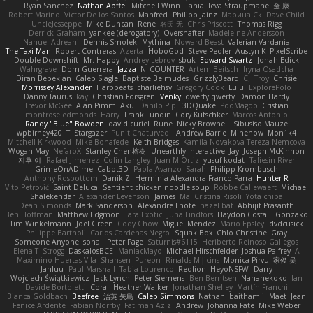
Ryan Sanchez
Nathan Apffel
Mitchell Winn
Tania
Ieva Straupmane
金 康
Robert Marino
Victor De los Santos
Manfred
Philipp Jainz
Марина Ск
Dave Child
UncleJesseppe
Mike Duncan
Rene
名氏 无
Chris Priscott
Thomas Rigg
Derrick Graham
yankee (derogatory)
Overshafter
Madeleine Andersson
Nahuel Adreani
Dennis Smolek
Mythina
Noward Beast
Valerian Vardania
The Taxi Man
Robert Contreras
Azerta
HoboGod
Steve Pedler
Austyn K
PixelScribe
Double Downshift
Mr. Happy
Andrey Lebrov
sbuk
Edward Swartz
Jonah Edick
Wahrgrave
Dom Guerrera
Jazza
N_COUNTER
Artem Beitsch
Iryna Osadcha
Diran Bebekian
Caleb Slagle
Baptiste Belmudes
GrizzlyBeard
CJ
Troy
Chrisie
Morrissey Alexander
Harpbeats
charliehsy
Gregory Cook
Lulu
ExplorePolo
Danny Taurus
kay
Christian Forsgren
Venky
qwerty qwerty
Damon Hardy
Trevor McGee
Alan Pimm
Aku
Danilo Pipi
3DQuake
PooMagoo
Cristian
montrose edmonds
Harry
Frank Lundin
Cory Kutschker
Marcos Antonio
Randy "Blue" Bowden
david curiel
Rune
Nicky Brownell
Sibusiso Mauze
wpbirney420
T. Stargazer
Punit Chaturvedi
Andrew Barrie
Minehow
Mon1k4
Mitchell Kirkwood
Mike Bonafede
Keith Bridges
Kamila Novakova Tereza Nemcova
Wogan May
NefaroX
Stanley Chen榕樹
Unearthly Interactive
Jay
Joseph McKinnon
지후 이
Rafael Jimenez
Colin Langley
Juan M Ortiz
yusuf kodat
Taliesin River
GrimeOnADime
Cabot3D
Paola Avanzo
Sarah
Philipp Krombusch
Anthony Rosbottom
Danik Z
Herminia Alexandra Franco Parra
Hunter R
Vito Petrović
Saint Deluca
Sentient chicken noodle soup
Robbe Callewaert
Michael
Shalekendar
Alexander Levenson
James
Ma. Cristina Risoli
Yota chiba
Dean Simonds
Mark Sanderson
Alexandre Lhote
hazel bat
Abhijit Prasanth
Ben Hoffman
Matthew Edgmon
Tara Exotic
Juha Lindfors
Haydon Costall
Gonzako
Tim Winkelmann
Joel Green
Cody Chow
Miguel Mendez
Mario Epsley
dvdcusick
Philippe Bartholi
Carlos Cardenas Negro
Squak Box
Chlo Christine
Gray
Someone Anyone
sonal
Peter Page
Saturnis#6115
Heriberto Reinoso Gallegos
Elena T
Strogg
DaskalosBCE
ManiacMayo
Michael Hirschfelder
Joshua Palfrey
A
Maximino Huertas Vila
Shansen
Pureon
Rinalds Miļicins
Monica Pirvu
家俊 吴
Jahluu
Paul Marshall
Tabia Lourenco
Redlion
HeyoNSFW
Darry
Wojciech Świątkiewicz
Jack Lynch
Peter Siemens
Ben Berntsen
Nananekoko
Ian
Davide Bortoletti
Coral
Heather Walker
Jonathan Shelley
Martín Franchi
Bianca Goldbach
Beefree
治英 矢島
Caleb Simmons
Nathan
baitham i
Maet
Jean
Fenice Ardente
Fabian Norrby
Fatimah Aziz
Andrew
Johanna Fate
Mike Weber