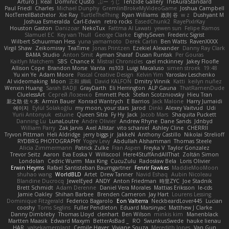
Arturo J. Real
Dominic Qusto
ぶー うじ
Tenzide Gallery
TheAuraStandard
Paul Friedl
Charles
Michael Dunphy
GremlinBrokeMyVideoGame
Joshua Campbell
NotTerrellBatchelor
Xie Ray
TurtleTheThing
Ryan Williams
政則 谷
w z
Dushyant M
Joshua Esmeralda
Carl-Edwin
retro rocks
EasedChunk2
RayePixlrKay
Houston Gaston
Danizoar
NekoTux
Fattma Al Lawati
yewen sun
Felipe Ramos
Slamuel EC
Key van Thull
George Clarke
EightySeven
Frederic Sigrist
Wilbert Schuurman Hess
yuna yamamoto
Derek Carlin
Ben Watts
RavenXXXX
Virgil Shaw
Zeikomiray
TeaTime
Jonas Printzen
Ezekiel Alexander
Danny Ray Clark
BAMA Studio
Anton Smit
Ayman Sharaf
Dusan Runtak
Per Gouras
Kaitlyn Matchem
SBS
Chance K
Mistral Chronicles
cael mckinney
Jakey Floofle
Allison Cope
Brandon Morse
Vanta
ns103
Luigi Macaluso
simen stroek
19:48
Yu xin Ye
Adam Moore
Pascal Creative Design
Kelvin Yim
Yaroslav Leschenko
AI videomaking
Moon
正和 綱嶋
David KALFON
Dmitry Vinnik
Katti
keilyn nuñez
Wenxin Huang
Sarah BADJI
GrayDarth
Eli Herrington
ALP Gauna
ThatRamenDude
CluelessArt
Cергей Лозенко
Emmett Peck
Stefan Scotzniovsky
Hieu Tran
新之助 佐々木
Armin Bauer
Konrad Wantrych
E Barrios
Jack Malone
Harry Jumaidi
에이지
Eylül Solakoğlu
my moon, your stars
Jarod
Dinki
Alexey Vaitvud
Udi
Yurii Antonyuk
estuine
Queen Sitra
Fy Hy
Jack
Jacob Mars
Shaquita Puckett
Danning Lu
LunaLoutre
Andre Olivier
Andrew Rhyne
Dane Sands
Jdnbyd
William Parry
Zak Jarvis
Axel Allstar
vito schaniel
Ashley Cline
CHERRII
Tryvon Pittman
Heli Aldridge
jerry biggs jr
JakkeN
Anthony Castillo
Nikolai Strelioff
RYDBRG PHOTOGRAPHY
Yogev Levy
Abdullah Alshammari
Thomas Steele
Alicia Zimmermann
Patrick Zulke
Fran Aspen
Freyka V
Taylor Gonzalez
Trevor Seitz
Aaron
Eva Eoska V
Williscool
Here4StuffAndAllThat
Zoltán Simon
Londolan
Cedric Wurm
Max King
CucuZulu
Radosław Bela
Loris Olivier
Erwin Heyms
Rafael Santisteban Baumgartner
Fenrir Fawkes
MaddieMooMoon
shuhao wang
WorldBLD
Artet
Drew Tanner
Navid Eshaq
Aubin Nicoleau
Blandine Ducrocq
JewelEyed
ANDY
Anton Friedman
時里ZYC
Joe Stadnik
Brett Schmidt
Adam Derenne
Daniel Vera Morales
Mattias Eriksson
le-cds
Jamie Oakley
Shihan Barbee
Brenden Cameron
Jay Hart
Lourens Lessing
Dominique Fitzgerald
Federico Bagarolo
Eon Valterra
NeckbeardLover445
Lucian
cooshy
Toms Seglins
Fuller Pendleton
Eduard Marsinyac
Matthew J Clarke
Danny Dimbleby
Thomas Lloyd
clenhart
Ben Wilson
minkis kim
Manenblack
Martten Maasik
Edward Maxym
BetterAsBad _
RO
SwunkusSwede
hauke lienau
HAR
valsekamerplant
Cemile Høyer
Viviane Souza
Meredith Jones
Van Gun