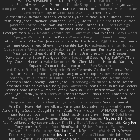
HARRISON PARKER
Ned Fullsom
Ergo Venatus
D
Marco De mitri
Iulian-Eduard Varvara
Jack Plummer
Temple Simpson
Jonathan Diaz
Jadriaan
paul paviot
Emma Reynolds
Michael Rampe
Anna Kasunic
mleczyk
Valeria Rosales
ZerozenSFM
tbycae
Chloe Kiso
Alastair JL
chen li
OOPS!
Alessandro & Riccardo Lazzarin
Wilhelm Nylund
Michael Bertin
Michael Stetler
Yashi Zeng
Jacob Schelbert
Malignant
Hardy
J
Moritz S.
Chihirios
Ethan Mulwee
Jonathan Correa
Rose
Jhon Magdalena
Aisha Harper
Fuji
Rupert Eveleigh
JaaySweeney
Andrei Tabone
Ruslana Dutchak
Allen Partridge
EpsilonCG
Peter Jessiman
Nikki Navaille
komito
emil
Saintetixx
Zhou Weitong
Tony Elwood
Sprague Williams
FeroshGirlSims
Worawut Pongchen
Daniel Jennings
Joshua Conard
Mike Dyer
Jeremy Fukunaga
Rockie Hoerter
鸿彬 邱
Gabriel Brenne
Carmine Ciccone
Paul Shewan
luke gentile
Lux_Fox
azbeaupre
Binsei Numao
Quade Zaban
Aleksandra Davydenko
Benjamin Newman
Kumatora
Liam Jordan
Masanyao
Andreas Gohl
TheThomasTrainzUser
Line Ulv
John Dreessen
David Valentine
Edson Rodriguez
Dávid Borsodi
Lil Sleeping Bag
SubToMyYTplz
Bryn Couser
HanaYou
Hakar Kerarmor
Elric Chen
Michelle Hironaka
Yandong
Supachai Chanarittichai
Leonard Rio
Ben Seaman
Axis Design Studio | Elliott Benjamin
Steve Clements
Gordon S
Thomas Deisz
William Bergen II
Slompy
yotpak
Morgan
Ximo Llopis Barber
Piero Perez
Anthony Simuel
astroblur
Erik Miller
Fred Vollmer
Jeff Kissel
Martin Býšek
Jonathan Caron-Roberge
Gaston
Jose Luis
seryong kim
till toe
Nicolas Ocheda
Clemente Gonzalez
Sean McSharry
Jack Palmstrom
John Daineusaure
Bas Peeters
Sascha Donie
Marvin W Parker
Patrick
Zach Ball
Isaac
katren wood
Deek_Blue
Jason Eyre
Bradley Wilson
Cathy W
Dennis Torosyan
Brian Dolan
Cameron Koch
Xavier Caliz
Zach Robyn
Fizzle
Lukas Ess
andrea cerini
Keerthi Pachala
Benjamin Learmonth
Claudia Toyama
Von Piper Flowers
Søren Rosendahl
Van Den Heuvel Matthew
Alberto Ferrer Lara
Edo Salvej
Pzit
✧ 𝔪𝔞𝔯𝔦 ✧
eeee
Aurora Nights Studio
Dougal Henken
Attila Malarik
uujann
D1REW00F
Ryan Dunn
mura
Jose Espinoza
iiiimmmm
Matthias LN
SteelDriver
Henri49
Solid Jake
Ricardo Negrete
Саша Ячмень
Solacen
Martynas Gurskas
PlaytestDS
Aren
Paul R LeBlanc
vikky
sepehr sabour
Silly Killy
Benoît Texier
Matthew Jeffs
Kelly Port
Tony Johnson
Sadie J. Foxx
SilentWatcher28
Jose Francisco Martinez
The Name Brand Company
Bouillard
Patrick Ryan
Keu
皓欽 涂
Chris DeVere
Foxokles
garzatron
cyclump
Joshua Dunfee
Giulio Chiaramonte
John Doe
Mornè Blake
Mateusz Relinger
Elia ALMALIKI
JC
uiiunan
Rongina
DigiTaco