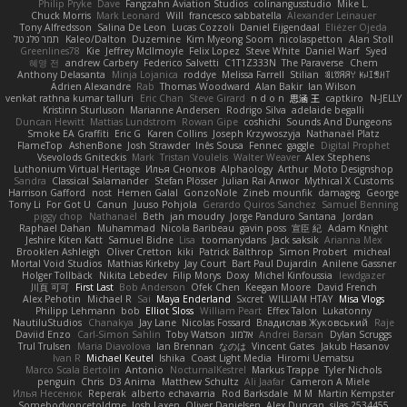
Philip Pryke
Dave
Fangzahn Aviation Studios
colinangusstudio
Mike L.
Chuck Morris
Mark Leonard
Will
francesco sabbatella
Alexander Leinauer
Tony Alfredsson
Salina De Leon
Lucas Cozzoli
Daniel Eijgendaal
Eliézer Ojeda
תמר פלג טל
Kaleo/Dalton
Duzemine
Kim Myeong Soom
nicolaspetton
Alan Stoll
Greenlines78
Kie
Jeffrey McIlmoyle
Felix Lopez
Steve White
Daniel Warf
Syed
혜영 전
andrew Carbery
Federico Salvetti
C1T1Z333N
The Paraverse
Chem
Anthony Delasanta
Minja Lojanica
roddye
Melissa Farrell
Stilian
ꌃ꒒ꀎꋪꋪꌩ ꀘꈤꀤꁅꃅ꓄
Adrien Alexandre
Rab
Thomas Woodward
Alan Bakir
Ian Wilson
venkat rathna kumar talluri
Eric Chan
Steve Girard
n d o n
思涵 王
captkiro
N-JELLY
Kristinn Sturluson
Marianne Andersen
Rodrigo Silva
adelaide begalli
Duncan Hewitt
Mattias Lundstrom
Rowan Gipe
coshichi
Sounds And Dungeons
Smoke EA Graffiti
Eric G
Karen Collins
Joseph Krzywoszyja
Nathanaël Platz
FlameTop
AshenBone
Josh Strawder
Inês Sousa
Fennec
gaggle
Digital Prophet
Vsevolods Gniteckis
Mark
Tristan Voulelis
Walter Weaver
Alex Stephens
Luthonium Virtual Heritage
Илья Снопков
Alphaology
Arthur
Moto Designshop
Sandra
Classical Salamander
Stefan Plösser
Julian Rai Anwor
Mythical X Customs
Harrison Gafford
nost
Hemen Galal
GonzoNole
Zineb mounfik
damageg
George
Tony Li
For Got U
Canun
Juuso Pohjola
Gerardo Quiros Sanchez
Samuel Benning
piggy chop
Nathanaël
Beth
jan moudry
Jorge Panduro Santana
Jordan
Raphael Dahan
Muhammad
Nicola Baribeau
gavin poss
宣臣 紀
Adam Knight
Jeshire Kiten Katt
Samuel Bidne
Lisa
toomanydans
Jack saksik
Arianna Mex
Brooklen Ashleigh
Oliver Cretton
kiki
Patrick Balthrop
Simon Probert
micheal
Mortal Void Studios
Mathias Kirkeby
Jay Court
Bart Paul Dujardin
Anilene Gassner
Holger Tollbäck
Nikita Lebedev
Filip Morys
Doxy
Michel Kinfoussia
lewdgazer
川頁 可可
First Last
Bob Anderson
Ofek Chen
Keegan Moore
David French
Alex Pehotin
Michael R
Sai
Maya Enderland
Sxcret
WILLIAM HTAY
Misa Vlogs
Philipp Lehmann
bob
Elliot Sloss
William Peart
Effex Talon
Lukatonny
NautiluStudios
Chanakya
Jay Lane
Nicolas Fossard
Владислав Жуковський
Raje
Daviid Enzo
Carl-Simon Sahlin
Toby Watson
אלמוג
Andrei Barsan
Dylan Scruggs
Trul Trulsen
Maria Diavolova
Ian Brennan
なのは
Vincent Gates
Jakub Hasanov
Ivan R
Michael Keutel
Ishika
Coast Light Media
Hiromi Uematsu
Marco Scala Bertolin
Antonio
NocturnalKestrel
Markus Trappe
Tyler Nichols
penguin
Chris
D3 Anima
Matthew Schultz
Ali Jaafar
Cameron A Miele
Илья Несенюк
Reperak
alberto echavarria
Rod Barksdale
M M
Martin Kempster
Somebodyoncetoldme
Josh Laxen
Oliver Danielsen
Alex Duncan
silas 2534455