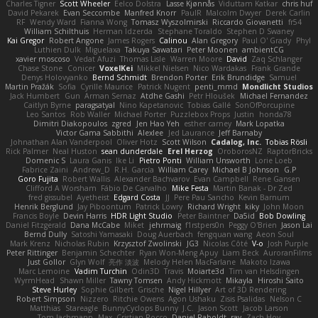
Charles Tigner
Scott Wheeler
Eelco Dolstra
Lasse Kjønnås
Viduttam Katkar
chris huf
David Pekarek
Evan Seccombe
Manfred Knorr
PaulR
Malcolm Dwyer
Derek Carlin
RF
Wendy Ward
Fianna Wong
Tomasz Wyszolmirski
Riccardo Giovanetti
fr54
William Schilthuis
Herman Idzerda
Stephane Toraldo
Stephen D Swaney
Kai Gregor
Robert Angone
James Rogers
Calinou
Alan Gregory
Paul O' Grady
Phyl
Luthien Dulk
Miguelaxa
Takuya Sawatari
Peter Moonen
ambientCG
xavier moscoso
Vedat Afuzi
Thomas Lisle
Warren Moore
David
Zaq Schlanger
Chase Stone
Conicer
VoxelKei
Mikkel Nielsen
Nico Wardakas
Frank Grande
Denys Holovyanko
Bernd Schmidt
Brendon Porter
Erik Brundidge
Samuel
Martin Pražák
Sofia
Cyrille Maurice
Patrick Nugent
penti_mmd
Mondlicht Studios
Jack Humbert
Gun
Arman Sernaz
Atdhe Gashi
Petr Hloušek
Michael Fernandez
Caitlyn Byrne
paragsatyal
Nino Kapetanovic
Tobias Gallé
SonOfPorcupine
Leo Santos
Rob Waller
Michael Porter
Puzzlebox Props
Justin
honda78
Dimitri Diakopoulos
zgred
Jen Hao Yeh
esther carney
Mark Lopatka
Victor Gama Sabbithi
Alexlee
Jed Laurance
Jeff Barnaby
Johnathan Alan Vanderpool
Oliver Hotz
Scott Wilson
Cadalog, Inc.
Tobias Rösli
Rick Palmer
Neal Huston
sean dunderdale
Erel Herzog
OroborosNZ
RaptorBricks
Domenic S
Laura Ganis
Ike Li
Pietro Ponti
William Unsworth
Lorie Loeb
Fabrice Zaini
Andrew_D
R.H. García
William Carey
Michael B Johnson
G.P
Goro Fujita
Robert Wallis
Alexander Bachvarov
Evan Campbell
Rene Gansen
Clifford A Worsham
Fábio De Carvalho
Mike Festa
Martin Banak - Dr Zed
fred gissubel
Ayetheist
Edgard Costa
JJ
Pere Pau Sancho
Kevin Barnum
Henrik Berglund
Jay Piboontum
Patrick Lowry
Richard Wright
kiky
John Moon
Francis Boyle
Devin Harris
HDR Light Studio
Peter Baintner
Da5id
Bob Dowling
Daniel Fitzgerald
Dana McCabe
Miket
jehrmaig
f1rstpers0n
Peggy O'Brien
Jason Lai
Bernd Dully
Satoshi Yamasaki
Doug Auerbach
fengquan wang
Aeon Soul
Mark Krenz
Nicholas Rubin
Krzysztof Zwolinski
JG3
Nicolas Côté
V-o
Josh Purple
Peter Rittinger
Benjamin Schechter
Ryan Won-Meng Apuy
Liam Beck
AuroranFilms
Just Gollor
Glyn Wolf
亮作 淡波
Melody Helen MacFarlane
Makoto Izawa
Marc Lemoine
Vadim Turchin
Odin3D
Travis
Moiarte3d
Tim van Helsdingen
WyrmHead
Shawn Miller
Tawny Tomsen
Andy Hickmott
Mikayla
Hiroshi Saito
Steve Hurley
Sophie Gilbert
Grische
Nigel Hillyer
Art of 3D Rendering
Robert Simpson
Nizzero
Ritchie Owens
Agon Ushaku
Zisis Psalidas
Nelson C
Matthias
Stareagle
BunnyCyclops Bunny
J.C.
Jason Scott
Jacob Larson
Tom Jachmann
Max
Cristian Rocco
Daniel Raboldt
ray
Zach Hoy