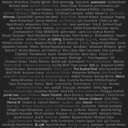
Nathan Stoltzfoos
Freddy Sghetti
Nick Jainschigg
Siyouardi
passivestar
sirdeadduke
Michael Sasse
Jackson Quinn Gray
Steve Teeps
Romanov_art Romanov_art
David Sopala
Joel Hobson
Lou Jonathan
Bertrand RIVEILL
Cocheta
Michael Witmann
Marco Vizcaino
Christoph Letmaier
LaMar Sharpe Jr
Gbromios
Minmax
Daniel1060
Joshua Van-Male
Steve Mitas
Robert Billard
Scopique
Repsaj
Mark Richardson
James Stafford
Jim Rodney
Len Govednik
Cédric Le van
Nate Borsch
alessandro Citro
Osamu Abe
vera usselman
Orly R
Jimmie Floyd
Jake Aust
Scott Peters
mytrixx
dave garcia
Gaëlle Robardet-Nicolas
wymo
Zoidrawzaton
Toby SWANSON
Jaime Jasso
Liam Cox
Joshua Bramer
Mucai 'Daduska'
Paul Henderson
Nisse Axman
Peter Križan Jr.
WidowMakes
Harper
Joe Lihou
michael Chan
Jo Gylling
Braiden Dolph
たこーん
Austin Pierce
Willem Hörter
Valery
Maxence Vinot
Lev K
Woozle
Ackley
Tanya Krzywinska
Gorto
sebastian heredia
Villem
Milina Papadopoulos
SamBean
Sebastian Williams
igorrr
Daniel P
Nicole Manson
Jan Tellethon
Ben Casey
Max Cukrowski
Elvis Germano
CharlesD
Pomakenel
Ryder
Renart-Patreon
Kazo Kazo
Chuck CG
antonio palacios puertas
jack manzi
Bertinger
k
Tom Kayakson
GP
Christian Schau
Hristo Nikolov
将太郎 山田
kyomawolf
Rico Kanthatham
Marcus
ThatDude69
Edward Greenberg
Scruffy Wolf
Irwin Jomar
曜萌 石
Stephen Griffith
Pascal Bureau
Samuel Avraham
Steve Cypert
The Rusted Pixel
Alex Söderström
MoE MoW
Autumn Grace
Leonardo Grosso
Alexander Williams
KerriTheWriter
alejandro chavez herrera
V
ramandeep kaur
Rafael Oliveira
Wendy Morris
Matze
Kelley Womble
Nicolas Ocheda
Kiba
Crunchy Numbers
El/Ellie/Eleanor
Sean Humphrey
Franco
Malik
LotionZulu
Punchersize
Neil Rowe
Nicolas
Genevieve Dumas
rich
cav528
Troy Lutz
ahrotahn
Sethu Nguna
Maciej Krzyszkowski
Jonathan Mullen
Reid Ellis
Robert Jefferson
Philippe Authier
yunlai hao
Juan Fonseca
Paulo Trecenti
Karol Droszcz
Fancy Flannel
J Chris Druce
BraanFlakes08
Cut and Ripped
Patrick Perkins
Simon Lindauer
Chris Arko
Patrick M
Didadi Le
Callum Walton
etudenc
zylo
Daniel
Artem Zhuzhlikov
Sam Gao
Womp
Francois Lord
AirSickLowLander
Guillermo
Henrik Lindqvist
Village's hope Miniatures
Spark Lab
Seamus
La Monk
Kitsun3
Sabrina Yeong
Barbara Hanusiak
Mitch Landers
Richard
Haan
Pressman505
Katelynn Parsec
Jacob Duhon
포로루
Deborah
84d93r
Ryszard Abdul
Michael Zahn
Diego Bermudez
Raw Magic
Kelly Tomlinson | Vision Space
VuD
Jaii Orozco
Kimberly Hutchinson
貴 山崎
Ayomide Awe
Sicong Ouyang
bjakbjak
Davide Medici