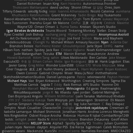
Daniel Richman
Ieuan King
Karri Haranko
Autonomous Frontier
Thokozani Mahlanyane
david cachay
Shonn Effner
얍 얍얍
Oreo_tism
Tiffany Edwards
iaksdfg fodkg
ressii
Ioannis Athanasiadis
Nicolò Caterina
aureliana
Khuthadzo Ratshilumela
Grant Mckenney
Tadin Brego
Koji Tsukamoto
Rasool Abrahams
The Entire Universe
Dhruv Singh
Tom Byrom
Łukasz Majorczyk
Niko Tuononen
Pranshu Goyal
Mr Malone
OnPui
王庚
극단수작
Cédrick
Maxime
Wayne120
Omair Omari
L
Yuma Taesu
Kristian
Skyzee's Studio
Igor Sirotov Architects
Teunis Woord
Tinkering Monkey
Stefan
Devan Stolp
Rylai Crestfall
Josh Bishop
xuchang jiang
Hlynur G Asgeirsson
Anonymous Axolotl
Art Ov Nekromorph
正 明
Felix gogo
Joe Ford
Simon
Mana and Mayhem
Abdelkouddouss
ChengXi Yu
Michael Wilson
Amaury Faucon
Njan
Adenta Dar
Brandon Belisle
Karl-Heinz Köster
Ghoulishlycool
Jarle Styve
DHFG
name
Håkan Fors
nathan
Spidey
Jack Rao
Cristian Vigliano
Noah Kollmannsberger
Lutz
Jude Matanguihan
Tezuka
ETM
Marcin Biernat
miaukenzie
Andrew
Horald Bartoldt
ttitim Tang
sahin
Ulises Maldonado
Ben Carlisle
Jake Messer
Exacute3D
주호 정
Ethan Cohen
Metix
Igor Rodriguez
朋弥 林
Hank Logsdon
Elias
Javier Garay
Greg Miller
Wonder Lizard588
Gliese 570
Wiola Miszczak
Irina
Олег Гладков
凌太 上村
hullin thierry
Jackson L.
Harri Myllynen
Bojan Kostovic
Owen Connor
Gabriel Chvyrev
Wixer
Wasu Ju'Nior
mrthethatone
SketchedAnimationStudios
Daniel Larios-parra
Pablo
selvinsworld
Payton Heniser
Michael Hays
Vae
Bryan Kirkwood
Worthington
Creating Simpires
Sigma Eta
Matthias Carrick
Sagida T
Eddy
Raik Remus
APS Studio
Yvonne Ott
Menyhárt Marcell
Matthew Lowery
MrIncognito
Ed garas
Realmwrights
MikusMasquerade
jorge R
Ns
Khaidu
ryan jordan
Gabriel Malmgren
Dan Bojorquez Angulo
Williem McWhorter
Liam Tanaka
Mahmoud Khetabi
יניב חלה
Sladana Vukoja
Tom Weijnjes
jen
Danarogon
Streemer
Eli Mason
James Simpson
Hollow_Jenza
eje
지환 이
log
luke harrison
C
Ray Delapaz
Dmytro
Noah Couallier
Character34
indiiglo
Javlonbek rajabbayev
Crewman 47
Isabelle Lamarque
Michael Shimniok
Jonathan Harris
Andrea Lorenzo Mereghetti
Nils Ringlstetter
Osbiel Roque Arocha
Rebecca
Humza R Iqbal CombatNinja1269
laddc
sellig64
Javier
Radix N
Ariel Ilmari Kajava
Brandon DeLauney
Geoff Allen
Kamran Kadirov
MELUIP Store
Alpha3
Spotty Spotty YQ
TrixMix
Julian Quintero
julian reyes
Nareon
claytpn
Alquiler PS5
Era Rerza
bjgrimoari
Caleb Mcmullen
giovanni varani
Mackenzie
KuroShi
michael sierra
Nameless Renders
MMDCRAZED