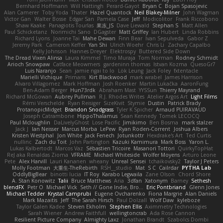
Bernhard Hoffmann
Will Hattingh
Perard-Gayot
Bryan C
Bojan Spasojevic
Alan Camerer
Toby Yoda
Thater
Hazel Quantock
Neil Blakey-Milner
John Wagman
Victor Gan
Walter Bosse
Edgar San
Pamela Case
Jeff
Modicolitor
Frank Riccobono
Shaw Kaake
Panagiotis Tourlas
果冻_JS
Dave Liewald
Stephan S
Matt Allen
Paul Schicketanz
Norimichi Sano
DGagster
Matt Griffey
Ian Hubert
Linda Robbins
Richard Lyons
Joanne Tai
Mahe Dewan
Finn Bear
Ivan Sepulveda
Gabor Z
Jeremy Park
Cameron Keffer
Yan Shi
Ulrich Woehr
Chris Li
Zachary Capalbo
Kelly Johnson
Hannes Dreyer
Elektrospy
Buttered Side Down
The Dread Vixen Alinsa
Laura Kimmel
Timo Muraja
Tom Norman
Rodney Schmidt
Arioch Snowpaw
Catface Meowmers
gardeninn thomas
Istvan Kozma
QuesoGr7
Luis Naranjo
Sean
jamie ngai to lo
Lök Leung
Jack Foley
fxtentacle
Marielli Vichique
Primaris
Kirt Blackwood
mark wrabel
James Harrison
Alvaro Villagomez
Mark Hoffman
Josh Roenker
Martin Lukačka
AaronFung
Ben-Adam Berger
Hun73rdk
Abraham Mast
YYSSun
Thierry Mayrand
Richard McGowan
Aubrey Pullman
R.J. Rhodes Writes
Atelier Argos Art
Light Films
Rémi Verschelde
Ryan Reisiger
SizeKivit
Stymie
Dustin
Patrick Brady
ProtanopicMidget
Brandon Snodgrass
Tyler K Spicher
Arnaud PUIRAVAUD
Joseph Catrambone
HippoThalamus
Sean Kennedy
Tomek LECOCQ
Paul Mcloughlin
DaLivelyGhost
Lose Pacific
Jimikimo
Ben Bosma
mark stalzer
Jack J
Ian Neisser
Marcus Morba
LePew
Ryan Roden-Corrent
Joshua Albers
Kristen Westphal
Jon White
Jack Fenech
Jotunkottr
Hexdrake's Art
Ted Curtis
nullinc
Zach du Toit
John Partington
Kazuki Kamimura
Mark Boss
Yaron L.
Lukas Kalbertodt
Marcos Vaz
Sébastien Tricoire
Masanori Tottori
QuirkyTopHat
ReJ aka Renaldas Zioma
VFRAME
Michael Whiteside
Wolfer Moyens
Arturo Leone
Pete
Alex Harvill
Lauri Kananen
wheany
Unreal Sensei
tchaikovsky2
Taylor J Peters
Molly Footman
大重生-TheRebirth
RSH__studio
Mat
S C
Cailrdar
PYTHA Lab
OddlyBigBear
binotti lucia
IT Roy
Karabo Legwaila
Zane Olson
Chord Shore
A. Stan Konowitz
Talii
Bruce Matthews
Aria
3dfan
Xatonym
Barney
Sethesh
blendFX
Petr O
Michael Vick
Seth // Gone Indie, Bro...
Eric Pontbriand
Glenn Jones
Michael Tedder
Krystal Camprubi
Eugene Ovcharenko
Fiona Margrie
Alan Daniels
Mark Mazaitis
Jeff
The Sarah Hirsch
Paul Dolzall
Wolf Daw
kyleboze
Taylor Galen Kadee
Steven Ekholm
Stephen Ellis
Aximmetry Technologies
Sarah Wiener
Andrew Faithfull
wellingtoncrab
Ada Rose Cannon
Resilient Picture Company
Almighty Laxz
Jonathan Brandt
Szabolcs Dombi