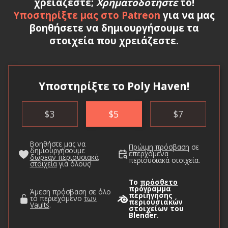
χρειάζεστε;
Χρηματοδοτήστε
το!
Υποστηρίξτε μας στο Patreon
για να μας
βοηθήσετε να δημιουργήσουμε τα
στοιχεία που χρειάζεστε.
Υποστηρίξτε το Poly Haven!
$
3
$
5
$
7
Βοηθήστε μας να
Πρώιμη πρόσβαση
σε
δημιουργήσουμε
επερχόμενα
δωρεάν περιουσιακά
περιουσιακά στοιχεία.
στοιχεία
για όλους!
Το
πρόσθετο
πρόγραμμα
Άμεση πρόσβαση σε όλο
περιήγησης
το περιεχόμενο
των
περιουσιακών
Vaults
.
στοιχείων του
Blender.