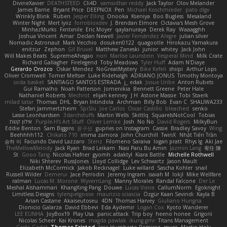
DivineXavier
DEATHSTEED
Cli4D
vamsidhar reddy
Jack Taylor
Olov Melander
James Barrie
Bryant Price
DEEPNOX
Pen
Michael Koschmieder
pato dlgv
Wrinkly Blink
Ruben
Jesper Elling
Onooka
Kseniya
Boo Bugless
Mesaland
Winter Night
Mert İyiiz
forrobloxdev
J. Brendan Elmore
Octavia's Mesh Grove
MinhazMurks
Fxntxnile
Eric Moyer
qaylanuraya
Derek Ray
Waaagghh
Joshua Vincent
Amar
Declan Newell
Javier Fernández Alegre
julian silver
Nomadic Astronaut
Mark Vecchio
dosuken0122
quagootle
Hirokazu Yamakura
enitzur
Zephon
Gil Bruvel
Matthew Zaneski
junior
whitey
Jack John
Will Makes Beats
SupremeAhegao
nori
Marlise Launstein
Vesperal Mind
Milk Crate
Richard Gallagher
Firelegend
Toby Meadows
Tyler Huff
Adam N'Diaye
Gerardo Orozco
Oskar Mendez
NoGreatMystery
Bike Kefeli
shiipi
Arthur Lops
Oliver Cromwell
Tomer Meltser
Luke Ridehalgh
ADRIANO JONUS
Timothy Montoya
soda basket
SANTIAGO SANTOS ESTRADA
j_ edak
Josue Uribe
Anton Rubets
Gui Ramalho
Noah Patterson
Jomenikia
Bennett Greene
Peter Hale
Nathaniel Roberts
Mechrot
elijah kenney
J H
Astone Massie
Tobi Staerk
milad tatar
Thomas
DHL
Bryan Intindola
Archman
Billy Bob
Evan C
SHALIWA233
Stefan Jammertzheim
SpiSlu
Joe Carlos
Oscar Castillo
bleached
senko
Lasse Leonhardsen
3darchstuffs
Martin Wells
Skittlq
SquareIsNotCool
Tobias
אילון קשת
Purple-H's Art Stuff
Oliver Lemke
Josh
No No
David Rogers
MilkyBun
Eddie Benton
Sam Biggins
윤구선
gupries on Instagram
Cassie
Bradley Savoy
Wing
Beehhhh112
Chikato 710
imma zamora
John Churchill
TwinX
Nhật Tiến Trần
승하 이
Facundo David Lazzaro
Stenz
Filomeno Saraiva
logan pratt
Rhys lg
Aki Jae
TheMellowMelody
Jack Ryan
Brad Leikam
Nasi Paru Bu Amin
Jazmin Lang
宥任 陳
St
Gooo Tang
Nicolas Hafner
gyomh
adaktyl
Kiara Battle
Michelle Rothwell
Niki Shterev
RussJones
Lloyd Collidge
Lev Schwartz
Jason Mault
Elizabeth McCormick
Jakob Recknagel
Luke willard
Sascha Kohler
snail
Russell Wilder
Demerui
Jace Perrodin
Jeremy Ingram
isaiah M
lokjl
Mike Wellfare
ratman
Lucas M. Morone
WyvernLang
Manny Morales
Randal Falcone
Der Le
Meshal Alshammari
KhangXing Pang
Douwe
Lucas Vieira
CallumNorm
Egoknight
Limitless Designs
tylerspetgoose
maurizio sciascia
Özgür Kaan Sevindi
Kayla B
Arian Castane
Akaiseutoseu
4DN
Thomas Harvey
Giuliano Hungria
Dionicio Galarza
David Ebbevi
Eda Aydemir
Logan Cox
Kyoto Wanderer
LEE EUNHA
JoyBox19
Play Usa
panic attack
Trip boy
heeno honee
Grigorii
Nicolas Scheer
Kai Krones
magda pawlak
ikung gmr
Titans Management