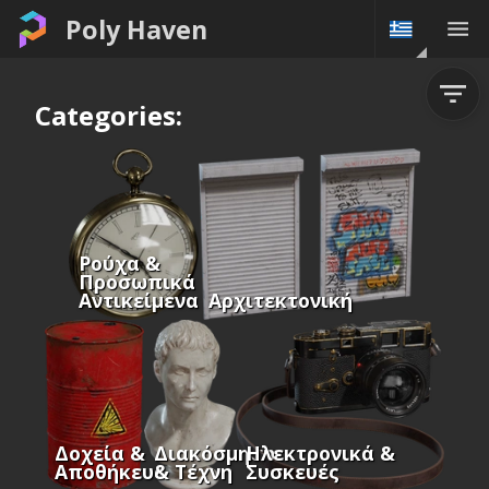
Poly Haven
Categories:
Ρούχα &
Προσωπικά
Αντικείμενα
Αρχιτεκτονική
Δοχεία &
Διακόσμηση
Ηλεκτρονικά &
Αποθήκευση
& Τέχνη
Συσκευές