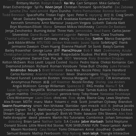
Brittany Martin
Robyn Roach
Kai Wu
Carr Simpson
Mike Galland
Brian Eichenberger
Syl Pu
Kevin Jeryd
Christian Tennant
SporkSkaffel
Zac Zabawa
Junzhe Zhu
nate arnold
Flynn Duniho
Pietro Piemontese
Ronnie Barnett
Todd Bennion
SpacePuffle
Tristan Fogle
Spec
Peter G
rayryeng
鸝瑩 魏
Craig Smith
fatcat
Daisuke Nagasawa
Bruf4
Anastasia Komaritska
Laurent Belcour
Kenneth Simmons
Amir Mansour
Joaquim Vergara
Lizbeth
Dakota Klatt
Bryn Morrison-Elliott
Mana
Simeon Milkov Velchevsky
Camille De Bastiani
Jenya Zenchenko
Burning Astral
Three Hats
Jamonidas
Soul Evans
Carlos Javier
Silverelitist
Dane Bucao
Salomé Lagarde
Patricio Torres
Clara Truchsess
Chantal LeBlanc
Garrett Calloway
nøixzy
Nicholas Day
Svetlin
Marco Evangelisti
Jack Kibble-White
MTU1500
Jordan Krakowski
Juuso Sipilä
SofaKing42
Frank
Jermaine Dawson
Chen Huang
Étienne Pikatoff
Sri Sonti
Bassy's Games
Bailey Rosenthal
George Luna
JEFF
Plane2House
Bob F
Matt
Zoemoney
Azula
Christopher Johansen
Harry Merrett
Respectable Studios
Phil Wilt
Dmitry Sorokin
Cookymine
Daniel Dias
Pixi_lab
MD1
Veronica
Rory
Brendan Droppo
Kelton McEwen
Rico Levitt
Liquid Cooled
Nadia
Pedro Viana
Oleksii Komarov
Can
Desmond Johnson
Richard
Roman Volobuev
Teraa Bull
Chodey
Luke Fenwick
Xindrrobo
Noura S
Brett Wheeler
Bees Wax
Nicole Pérez
Frank Hereford
Carlos Ramírez
Arianna Montanari
Ikkeii
Shannonigans
Maggie Raycheva
Richard Funnell
Leonardo Borsten
Vinicius Morgado
BluntBSE
CW Animations
Anonymous Person
鈴葵
Jeff Kraemer
Nicole Findlay
Shirley
Lisa Anders
Angus McAloon
George Willaman
Sparazza D
RKG media
Manu T
S K
Lucas Signoles
NinjARTA
Mohamedmoawad Hilal
Tamás Kuklics
Pierre Moore
seguin matthis
OneGhastlyGhoul
yannick tooy
Toby Howe
Nastassia Reutskaya
Chris Wintermyer
Liam Davis
chris reis
Ross
styles
Blaine Gray
Lewis Stephens
Alex Brown
MDTH
maru
Make
Yokami c:
mik
Scott
Jonathan Ojibway
Brandon
Swann Fourmanoy
sinsin
Ken Ishikawa
Stanislav
ryan mrazik
峻辰 朱
Joshua Jacobs
Joseph Dignan
Ta Sp
Matthew-Gracey Desravines
Anika
Juan Ramón Ortiz Estévez
Shivam Ganju
Anıl Çaylak
JacobyO
Bình Võ Thiên
bavazov
Elhi Stevens
Alec Keck
halle stoeppler
david
jstevens
Martín Niz Tutoriales
Combrinck
Johan Simonsson
dokiderg
Brian Lane
Nathan Salla
S A Cooke
Jaber Alarbash
Solid Neptune
Donald Stooks
Little Weird Kid Stories
YUKI SHIBUTANI/ YUN
Trevor Larson
Aaron
Maxim Nordentz
Caio Notari
Tomi Ollikainen
Aimé
cloudhed
Duskfall
Samuel Bassale
Mathijs Peerboom
Filip Nyborg
leon labyk
Triangle Interactive