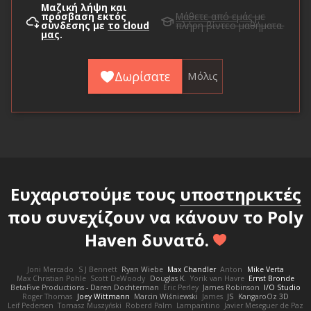
Μαζική λήψη και
πρόσβαση εκτός
Μάθετε από εμάς
με
σύνδεσης με
το cloud
πλήρη βίντεο μαθήματα.
μας
.
Δωρίσατε
Μόλις
Ευχαριστούμε τους
υποστηρικτές
που συνεχίζουν να κάνουν το Poly
Haven δυνατό.
Joni Mercado
S J Bennett
Ryan Wiebe
Max Chandler
Anton
Mike Verta
Max Christian Pohle
Scott DeWoody
Douglas K.
Yorik van Havre
Ernst Bronde
BetaFive Productions - Daren Dochterman
Eric Perley
James Robinson
I/O Studio
Roger Thomas
Joey Wittmann
Marcin Wiśniewski
James
JS
KangaroOz 3D
Leif Pedersen
Tomasz Muszyński
Roberd Palm
Lampantino
Javier Meseguer de Paz