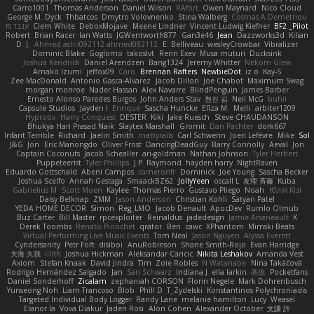
Carro1001
Thomas Anderson
Daniel Wilson
RAfort
Owen Maynard
Nico Cloud
George M. Dyck
Thbatcos
Dmytro Volovnenko
Stina Walberg
Cosmas A Demetriou
ענבר פז
Clem White
DeboxMojave
Meene Lindner
Vincent Ludwig Kiefner
BF2 _Pilot
Robert
Brian Racer
Ian Watts
JGWentworth877
Gan3e46
Jean
Dazzworks3d
Kilian
D. J.
Ahmed.ashii092112 ahmed092112
E. Belliveau
wesleyCrowbar
Vibralizer
Dominic Blake
Goglomo
takoslvt
Renn Exev
Musa muturi
Ducksink
Joshua Kendrick
Daniel Arendzen
Bang1324
Jeremy Whitter
Nekom Glew
Amako Izumi
jeffox09
Caro
Brennan Rafters
NewbieDot
iz o
Kay-S
Zee MacDonald
Antonio Gasca-Alvarez
Jacob Dillon
Joe Chabot
Maximum Swag
morgan monroe
Nader Hassan
Alex Navarre
BlindPenguin
James Barber
Ernesto Alonso Paredes Burgos
John Anders Stav
현진 김
Neil McG
buhii
Capsule Studios
Jayden !
Enrique
Sascha Huncke
Elīza M.
Melli
arbiter1209
Hyprotix
Harry Conquest
DESTER
Kiki
Jake Ruesch
Steve CHAUDANSON
Bhukya Hari Prasad Naik
Slaytex Marshall
Gromit
Dan Pachter
dork667
Infant Terrible
Richard
Jaelin Smith
mattyrails
Carl Schwerin
Joeri Lefévre
Mike
Sol
J&G
Jon
Eric Manongdo
Oliver Frost
DancingDeadGuy
Barry Connolly
Aeval
Jon
Captain Coconuts
Jacob Schealler
ari-goldman
Nathan Johnson
Tyler Herbert
Puppeteerist
Tyler Phillips
J.P. Raymond
hayden harry
NightRaven
Eduardo Gottschald
Abeni Campos
cameronfr
Dominick
Joe Young
Sascha Becker
Joshua Scelfo
Annah Gestaga
SmaackBZ62
JollyYeen
oscall L
友理 斉藤
Kuba
Gabrielius M
Scott Moen
Kaylee
Thomas Pierro
Gustavo Pliego
Noah
Юлія Кізі
Daisy Belknap
ZMM
Jason Anderson
Christian Kohli
Satyan Patel
YEDA HOME DECOR
Simon
Reg_LMO
Jacob Denault
ApocDev
Rumlo Olmub
Buz Carter
Bill Master
rpcexploiter
Reinaldus
jadedesign
Jamie Arseneault
K
Derek Toombs
Renato Pinochet
qrator
Ben
cawc
XPhantom
Mimski Beats
Virtual Performing Live Music Events
Tom Neal
Jason Nguyen
Alyssa Everett
Cyndersanity
Petr Fořt
disiboi
AnuRobinson
Shane Smith-Rojo
Evan Harridge
大海 久我
lilith
Joshua Hickman
Aleksandar Caricic
Nikita Leshakov
Amanda Vest
Axiom
Stefan Knaak
David Jindra
Tim
Zoie Robles
N Watanabe
Nina Takáčová
Rodrigo Hernández Salgado
Jan
Sari Schwarz
Indiana J
ella larkin
基德
Pocketfans
Daniel Sonderhoff
Zicalam
zephaniah CORSON
Florin Negele
Mark Dohrenbusch
Yunseong Noh
Liam Trancoso
Blob
Phill D
T_Zydelski
Konstantinos Polychroniadis
Targeted Individual Body Logger
Randy Lane
melanie hamilton
Lucy
Weasel
Elanor la
Vova Diakur
Jaden Rosi
Alon Cohen
Alexander October
文謙 許