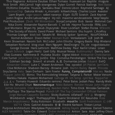
Thor Ragnaros
Antoine Daubas
Ethan Tomaso
huaxuan Lei
Raptite
mogura
Nick Smith
AMcCarroll
high strangeness
Dylan Gorrell
Patrick Stallings
Neil Baker
ElUltimo DeLaFila
Yousick
Sankaku Bear
Dennis Libon
Reymeld Santiago
AJ
FacinusChip
Dakota Wreski
n_morcatti
killswitchkay
Charles Louie
Avaister
Liam Bryant
sagar sasson
rafael naranjo
Elijah
ELITE Scratch
Zack Kepner
Justin Rogow
Andre Labuschagne
lily ren
maxime vandecasteele
Vasyl Vasyliv
Post Production
Zbob
VW Winterstein
StorysComplete
Bob
Xavier
Mehmet Can
Nika Domi
Alexander Rayner-Barcelli
C
xd Idk
Hajime Tsunoda
FRNL Lou
Joel Montano
Bryan Hy
Jakub Zbyszynski
River Lockhart
Stefan Florea
MStorm
The Society of Visions
David Power
Michael Santoro
thu huynh
I_ViceRoy
Thomas Granger
bloli loli
Takashi M.
Melody Spiker
Spencer_
NicoPOWAAA
Kornel Anderson
Dixon Keller
Keenan Rush
Venkataram
LLB
Josh W.
Kevin Showman
Naomi Soh
McCoder
John Elliotte
Gregory Basile
Filip Wieland
Sebastian Norlund
blog cruvi
Marc Nguyen
MaxDezignz
Tic_cle
nogutidaisuke
George Dvorak
Haris Lattirom
Matthew Daday
Paul
Kamil Uriasz
Lirian
Sarah Schrock
Logan Hertz
Gaël Gilly
Musical Nexus
Buttmunky1
Danny Sale
Elias Guevara
Kathreena B
Huitaka Studio
Digital Abbot
Aleksandr Chebotariov
Cole Turner
John Kevin Ong
JonDo
Filip
Cornellus Pendrahgon
Striker The Fox
Lale
Gökhan Sazdağı
Steve-0
el smells
丸 黒
Domantas Jokšas
Eduard
EvilQ
Alexander Olesen
Luke C
Shawn Anderson
Tess
opostol
Jiří Ptáček
JamTarts
Clive McKenzie
Shabeen Barzey - Browne
Josh
Martin Bailey
Espen
Princess
SiryuSama
Kelu
Sean Derham
Sam Fowler
Funny_ Compilation69
htai wu
Nadia
Pupper
John KD
Mimic
The Remodeling Veteran
Talyana S
Parker
Mister Venom
Markku Hakala
Hussien Mohamed
Gaforga VK
Ich Simp
cyril faia
Nipper1er
ふぇ えっ
Tomato Huwaidi
Eduardo ramirez
Peter Bates
Jediah Pesu
Randy Wells
Eilir Ho
Mrunit Churi
Necromantique
Nikki Balsem
Render House
John Hughes
James Gonzales
Cristi Vanderburg
Kaeden Hahn
Timo Erick
Miroslav Šamánek
EfulTopo
The Starius Project
Punch UP: The Top Contender! Official Patreon
Jorge Manuel Cappello Barreto
Sticky Buttons
iiiFahad7
재우 김
Morgsley
Workbench
wegu1
TheHappyElite
Duane Strickland
DC Kasundra
Ross
Marcin Anyszkiewicz
Ricky Robinson
Elizabeth
moot1n
Scott Fredrickson
仁 小野
kb714
Chris
Gabriel Alvarado
哲 董
Fredrik Karlsson
Tristan Lorius
Purpose Architecture
Władysław Pryszczarek
Ashley Fayers
plexlexia
Daniel Tidemo
ALEX NAVARRO
Table On
Edward
Didier Aerlebout
Anton
Sara
Alan
Jeffrey Olson
Riccardo Colombo
OHNE LIMIT
Gionea Alexandru Daniel
philip sisk