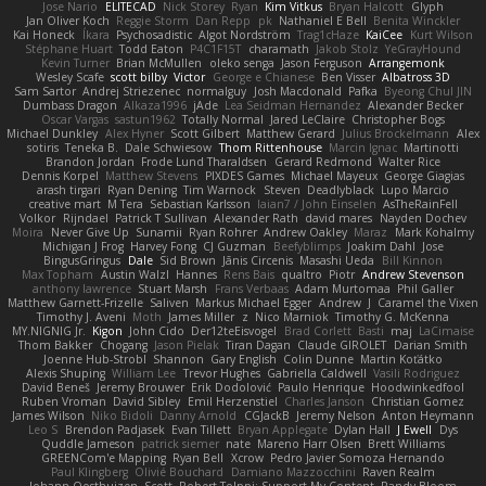
Jose Nario
ELITECAD
Nick Storey
Ryan
Kim Vitkus
Bryan Halcott
Glyph
Jan Oliver Koch
Reggie Storm
Dan Repp
pk
Nathaniel E Bell
Benita Winckler
Kai Honeck
Íkara
Psychosadistic
Algot Nordström
Trag1cHaze
KaiCee
Kurt Wilson
Stéphane Huart
Todd Eaton
P4C1F15T
charamath
Jakob Stolz
YeGrayHound
Kevin Turner
Brian McMullen
oleko senga
Jason Ferguson
Arrangemonk
Wesley Scafe
scott bilby
Victor
George e Chianese
Ben Visser
Albatross 3D
Sam Sartor
Andrej Striezenec
normalguy
Josh Macdonald
Pafka
Byeong Chul JIN
Dumbass Dragon
Alkaza1996
jAde
Lea Seidman Hernandez
Alexander Becker
Oscar Vargas
sastun1962
Totally Normal
Jared LeClaire
Christopher Bogs
Michael Dunkley
Alex Hyner
Scott Gilbert
Matthew Gerard
Julius Brockelmann
Alex
sotiris
Teneka B.
Dale Schwiesow
Thom Rittenhouse
Marcin Ignac
Martinotti
Brandon Jordan
Frode Lund Tharaldsen
Gerard Redmond
Walter Rice
Dennis Korpel
Matthew Stevens
PIXDES Games
Michael Mayeux
George Giagias
arash tirgari
Ryan Dening
Tim Warnock
Steven
Deadlyblack
Lupo Marcio
creative mart
M Tera
Sebastian Karlsson
Iaian7 / John Einselen
AsTheRainFell
Volkor
Rijndael
Patrick T Sullivan
Alexander Rath
david mares
Nayden Dochev
Moira
Never Give Up
Sunamii
Ryan Rohrer
Andrew Oakley
Maraz
Mark Kohalmy
Michigan J Frog
Harvey Fong
CJ Guzman
Beefyblimps
Joakim Dahl
Jose
BingusGringus
Dale
Sid Brown
Jānis Circenis
Masashi Ueda
Bill Kinnon
Max Topham
Austin Walzl
Hannes
Rens Bais
qualtro
Piotr
Andrew Stevenson
anthony lawrence
Stuart Marsh
Frans Verbaas
Adam Murtomaa
Phil Galler
Matthew Garnett-Frizelle
Saliven
Markus Michael Egger
Andrew
J
Caramel the Vixen
Timothy J. Aveni
Moth
James Miller
z
Nico Marniok
Timothy G. McKenna
MY.NIGNIG Jr.
Kigon
John Cido
Der12teEisvogel
Brad Corlett
Basti
maj
LaCimaise
Thom Bakker
Chogang
Jason Pielak
Tiran Dagan
Claude GIROLET
Darian Smith
Joenne Hub-Strobl
Shannon
Gary English
Colin Dunne
Martin Koťátko
Alexis Shuping
William Lee
Trevor Hughes
Gabriella Caldwell
Vasili Rodriguez
David Beneš
Jeremy Brouwer
Erik Dodolović
Paulo Henrique
Hoodwinkedfool
Ruben Vroman
David Sibley
Emil Herzenstiel
Charles Janson
Christian Gomez
James Wilson
Niko Bidoli
Danny Arnold
CGJackB
Jeremy Nelson
Anton Heymann
Leo S
Brendon Padjasek
Evan Tillett
Bryan Applegate
Dylan Hall
J Ewell
Dys
Quddle Jameson
patrick siemer
nate
Mareno Harr Olsen
Brett Williams
GREENCom'e Mapping
Ryan Bell
Xcrow
Pedro Javier Somoza Hernando
Paul Klingberg
Olivié Bouchard
Damiano Mazzocchini
Raven Realm