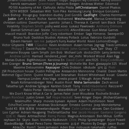
Johann Oosthuizen
Scott
Robert Tolppi: Support My Content
Randy Bloom
henrik rasmussen
Greenheart
Ransom Bergen
Andreas Wetter
Edomod
PD100 Academy of Art
Clafoutis
Arttu Piisila
JeffChristiansen
Daniel Phakos
SETH WEBER
Sebastian Witt
Tom Pike
Kenleung Leung
Enrique Gonzalez
Zack Bishop
Rouge guy
brandon dudley
Joel Gordils
GadFlight
Charles Herrmann
Justin
LvH
K Anon
Richie
Karim Mohamed
Weichnudel
Marcus Grennborg
christian cuttino
DaveHuman
juanito
Johan L
Theresa A. Carroll
Iain Black
Einarr
Volatility
Stephen Smith
joshy west xoxo
Łukasz Pawłowski
Anthony Dilmore
Daniel Schmid Leal
Steele
Nitrosimi96
ANonEMoose
Gun Metal Games
macoll macoll
Brandon Joffe
Cory robertson
Ember
Sage Himeros
Sweeper3D
Bruno Yudi
Daddios Studios
Aleksey Pollack
Lotus
Fabrizio Guidotti
Esbern Hansen
ran nie
Justper's Furry Avatar World
Kevin LomondDesign
Victor Ghyssens
749R
CGautos
Kevin Anderson
dusan tomas
Jegregg
Travis Lemieux
Philipp T
David Pulcifer
Thomas Elliott
John Gutwin
Sara Tarr
Shay
CT
Jermaine Bouyea
Liam Smyth
Jim Bob
Michael Loh
doctor25th
Larry Jenkins
sv
Andrew Lamb
Hamad
rendered_pixel
der_mihi
Worked Wood
Alan Figg
Matias Dubos
BigWhiteLion
Karolina En
David Curiel
alec1025
BeepCodeMusic
Ben Granger
Bruno Simon (Three.js Journey)
Michelle Ma
Ben
glassapple 325
Woof
Maxime Detournière
Rayscaper
Chris Dickson
idkdude
성익 김
Piotr
JSR Production house
Dustin Pettegrew
Alessandro Mennonna
Onalist
Devin Martin
Mehmet Oguz Derin
Quinn Kowitt
Lee Stranahan
Robert Whitehead
kocat
Grawlix
Hampus Linden
Alex Vega
orestis picard
S Waugh
Arjen Plakke
Noah Kollmannsberger
Niko
Austin Root
Misha Samorodin
Zach wood
Tabatha Lyn
Andrew Sprague
Karsten Eckelt
Tony
VolkEnVaderland
Raizzer47
Pablo Portal
Viktoriya
MisterBKWolf
שי יעקוב
DerHitsch
We Don't Know What A Car Is
James Patel
Joeri Woudstra
Rochelle Bricker
Bojan Rončević
Justin Green
Sof
Hope Hackett
Sven Kröger
Dejvo
JRichardGaming
fatalmuffin
Sharp
movies byevan
Ayleen
Adam Hutchinson
Neet
EchoTheComposer
Andreas Stockmayer
Ernesto Gomez
Joep Meindertsma
Todd KS
景琦 张景琦
trowelandspade
Phase
Colin Lohaus
atoves
Dan Goddard
Loo Cypher
Adrian Haugseng
TheSmallGacha
trvr
Jacob Hooper
Gaetano Gargano
민희 이
Flavio
Artmachiner
Remy Ponso
Magnús Antonsson
Ben Milius
Griffin
rayhaan.3d
Skyro
Rain
Violetta Radkevich
Chris
Philip Spiessberger
Bryce Powell
BladedBadge
Rafael Perez-Torro
Nemnomi
おるす
Photini By Design
Jason Buier
AblazZe
Rom1
Serin Jameson
Aden Bise
nobuyuki takahashi
ruffles