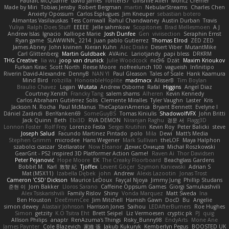
Padraic McQuarrie
david james
Toriten57
Ginsnile Allen
Moritz Cremer
Made by Miri
Tobias Jensby
Robert Bergman
martin
NebularStreams
Charles Chen
Anxiety Opossum
Carlos Esplugues
Jim Kneuper
sebastian botero
Almantas Vasiliauskas
Tess Cornwall
Rahul Chandwaney
Austin Durban
Travis
Yuliya
Ralph Does Stuff
EEEEE
Jelle sahmkow
Scopitones
Brad Mellesmoen
A J
Andrew Islas
Ignacio
Kalliope Marie
Josh Dunfee
Gen
viviisection
Seraphin Ernst
Ryan game
SLAWWNN_ 2214
Juan pablo Gutierrez
Thomas Elrod
ZED ZED
James Abney
John kivinen
Kieran Kuhn
Alec Drake
Desert Viber
MutantMike
Carl Glittenberg
Martin Guldbaek
AVAinc.
Lariotjandy
papi bless
DRKRM
THG Creative
lia wu
joop van drunick
Julie Woodcock
nic96
Dzät
Maxim Krioukov
Furkan Kirac
Scott North
Reese Moore
nofreelunch 100
vagueish
Infinitipo
Riverin David-Alexandre
DennyB
NAN YI
Paul Gleason
Tales of Scale
Hank Kaamura
Mind Bird
robzilla
HonorableHoplite
madmacx
AlisserB
Tim Boylan
Braulio Chavez
Logan
Wutata
Andrew Osborne
Rafal
Higgins
Angel Diaz
Courtney Xenith
Francky Tang
salem shams
Alheren
Kevin Kennedy
Carlos Abraham Gutiérrez Solis
Clemente Miralles
Tyler Vaughn
Laster
Kris
Jackson N. Rocha
Paul McManus
TheCaptainAmerica
Bryant Bennett
Evelyne I
Dániel Zarándi
BenYanken69
SomeGuyBS
Tomas Kiniulis
ShadowolfVFX
John Britti
Jack Quinn
Beth
Ebi3D
RVA DEMON
Niranjan Raghu
경문 서
Flagg3D
Lonnon Foster
Rolf Frey
Lorenzo Festa
Sergei Krutihin
Kevin Roy
Peter Balicki
steve
Joseph Salud
Facundo Martinez Pintado
polo
Mila
Dewi
Matt's Media
Stephen Grimm
microdee
Hans Wegener
Mark Sullivan
theLOF
Maya Halphon
szabolcs csaszar
Stellarator
Now Eleanor
Денис Оницев
Michał Roszkowski
GearGrit - PS2 inspired 3D Platformer Action Game!
Raven Ai
Thor Davidsen
Peter Pejanović
Hope Moore
EK
The Creaky Floorboard
Beachglass Gardens
Bobbit M.
Karl
敦智 紀
Tjoffex
Levent Göçer
Szymon Kaniewski
Adrian S
Mat (M5X11)
Izabella Dębek
john
Andrew
Alexis Lazootin
Jonas Trost
Cameron 'CSD' Dickson
Maurice LeDoux
Fayçal Njoya
Jimmy Jung
Phillip Studans
준현 이
Jorn Bakker
Lloros Sarano
Caffeine Oppsum Games
Giorgi Samukashvili
Alex Tsiskarishvili
Family Rislov
Shiny
Vonda Marquez
Matt Sweda
Ina
Ben Houston
DeeEmmCee
Jim Mitchell
Hamish Gawn
DocD
Bu
Angelie
simon dewey
Alastair Johnson
Harrison Jones
Saihou
LEDAfterBurners
Roe Hughes
Simon
getzity
K.O Tsitra Eht
Brett Seipel
Liz Vermoesen
cryptic pk
PJ
quig
Allison Philips
anaptr
RenAzuma's Things
Risky_Bunny98
EndyArts
Mone Ane
James Paynter
Cole Blazevich
家維 張
Jakub Kukuryk
Kemberlyn Pegus
BOOSTED UK