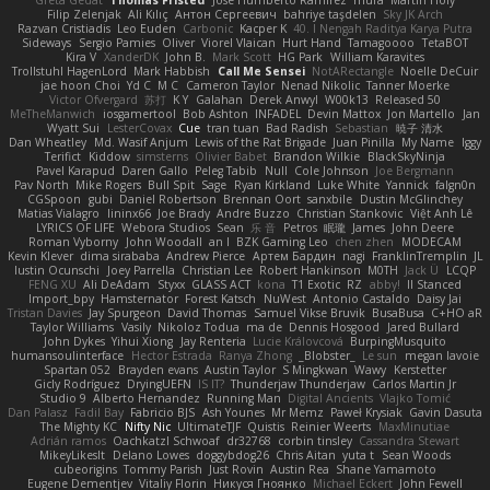
Greta Gedat
Thomas Fristed
Jose Humberto Ramirez
mura
Martin Holy
Filip Zelenjak
Ali Kılıç
Антон Сергеевич
bahriye taşdelen
Sky JK Arch
Razvan Cristiadis
Leo Euden
Carbonic
Kacper K
40. I Nengah Raditya Karya Putra
Sideways
Sergio Pamies
Oliver
Viorel Vlaican
Hurt Hand
Tamagoooo
TetaBOT
Kira V
XanderDK
John B.
Mark Scott
HG Park
William Karavites
Trollstuhl HagenLord
Mark Habbish
Call Me Sensei
NotARectangle
Noelle DeCuir
jae hoon Choi
Yd C
M C
Cameron Taylor
Nenad Nikolic
Tanner Moerke
Victor Ofvergard
苏打
K Y
Galahan
Derek Anwyl
W00k13
Released 50
MeTheManwich
iosgamertool
Bob Ashton
INFADEL
Devin Mattox
Jon Martello
Jan
Wyatt Sui
LesterCovax
Cue
tran tuan
Bad Radish
Sebastian
暁子 清水
Dan Wheatley
Md. Wasif Anjum
Lewis of the Rat Brigade
Juan Pinilla
My Name
Iggy
Terifict
Kiddow
simsterns
Olivier Babet
Brandon Wilkie
BlackSkyNinja
Pavel Karapud
Daren Gallo
Peleg Tabib
Null
Cole Johnson
Joe Bergmann
Pav North
Mike Rogers
Bull Spit
Sage
Ryan Kirkland
Luke White
Yannick
falgn0n
CGSpoon
gubi
Daniel Robertson
Brennan Oort
sanxbile
Dustin McGlinchey
Matias Vialagro
lininx66
Joe Brady
Andre Buzzo
Christian Stankovic
Việt Anh Lê
LYRICS OF LIFE
Webora Studios
Sean
乐 音
Petros
眠瓏
James
John Deere
Roman Vyborny
John Woodall
an l
BZK Gaming Leo
chen zhen
MODECAM
Kevin Klever
dima sirababa
Andrew Pierce
Артем Бардин
nagi
FranklinTremplin
JL
Iustin Ocunschi
Joey Parrella
Christian Lee
Robert Hankinson
M0TH
Jack Ü
LCQP
FENG XU
Ali DeAdam
Styxx
GLASS ACT
kona
T1 Exotic
RZ
abby!
ll Stanced
Import_bpy
Hamsternator
Forest Katsch
NuWest
Antonio Castaldo
Daisy Jai
Tristan Davies
Jay Spurgeon
David Thomas
Samuel Vikse Bruvik
BusaBusa
C+HO aR
Taylor Williams
Vasily
Nikoloz Todua
ma de
Dennis Hosgood
Jared Bullard
John Dykes
Yihui Xiong
Jay Renteria
Lucie Královcová
BurpingMusquito
humansoulinterface
Hector Estrada
Ranya Zhong
_Blobster_
Le sun
megan lavoie
Spartan 052
Brayden evans
Austin Taylor
S Mingkwan
Wawy
Kerstetter
Gicly Rodríguez
DryingUEFN
IS IT?
Thunderjaw Thunderjaw
Carlos Martin Jr
Studio 9
Alberto Hernandez
Running Man
Digital Ancients
Vlajko Tomić
Dan Palasz
Fadil Bay
Fabricio BJS
Ash Younes
Mr Memz
Paweł Krysiak
Gavin Dasuta
The Mighty KC
Nifty Nic
UltimateTJF
Quistis
Reinier Weerts
MaxMinutiae
Adrián ramos
Oachkatzl Schwoaf
dr32768
corbin tinsley
Cassandra Stewart
MikeyLikesIt
Delano Lowes
doggybdog26
Chris Aitan
yuta t
Sean Woods
cubeorigins
Tommy Parish
Just Rovin
Austin Rea
Shane Yamamoto
Eugene Dementjev
Vitaliy Florin
Никуся Гноянко
Michael Eckert
John Fewell