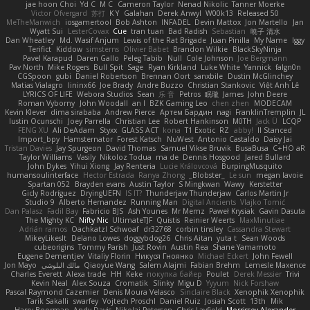
jae hoon Choi
Yd C
M C
Cameron Taylor
Nenad Nikolic
Tanner Moerke
Victor Ofvergard
苏打
K Y
Galahan
Derek Anwyl
W00k13
Released 50
MeTheManwich
iosgamertool
Bob Ashton
INFADEL
Devin Mattox
Jon Martello
Jan
Wyatt Sui
LesterCovax
Cue
tran tuan
Bad Radish
Sebastian
暁子 清水
Dan Wheatley
Md. Wasif Anjum
Lewis of the Rat Brigade
Juan Pinilla
My Name
Iggy
Terifict
Kiddow
simsterns
Olivier Babet
Brandon Wilkie
BlackSkyNinja
Pavel Karapud
Daren Gallo
Peleg Tabib
Null
Cole Johnson
Joe Bergmann
Pav North
Mike Rogers
Bull Spit
Sage
Ryan Kirkland
Luke White
Yannick
falgn0n
CGSpoon
gubi
Daniel Robertson
Brennan Oort
sanxbile
Dustin McGlinchey
Matias Vialagro
lininx66
Joe Brady
Andre Buzzo
Christian Stankovic
Việt Anh Lê
LYRICS OF LIFE
Webora Studios
Sean
乐 音
Petros
眠瓏
James
John Deere
Roman Vyborny
John Woodall
an l
BZK Gaming Leo
chen zhen
MODECAM
Kevin Klever
dima sirababa
Andrew Pierce
Артем Бардин
nagi
FranklinTremplin
JL
Iustin Ocunschi
Joey Parrella
Christian Lee
Robert Hankinson
M0TH
Jack Ü
LCQP
FENG XU
Ali DeAdam
Styxx
GLASS ACT
kona
T1 Exotic
RZ
abby!
ll Stanced
Import_bpy
Hamsternator
Forest Katsch
NuWest
Antonio Castaldo
Daisy Jai
Tristan Davies
Jay Spurgeon
David Thomas
Samuel Vikse Bruvik
BusaBusa
C+HO aR
Taylor Williams
Vasily
Nikoloz Todua
ma de
Dennis Hosgood
Jared Bullard
John Dykes
Yihui Xiong
Jay Renteria
Lucie Královcová
BurpingMusquito
humansoulinterface
Hector Estrada
Ranya Zhong
_Blobster_
Le sun
megan lavoie
Spartan 052
Brayden evans
Austin Taylor
S Mingkwan
Wawy
Kerstetter
Gicly Rodríguez
DryingUEFN
IS IT?
Thunderjaw Thunderjaw
Carlos Martin Jr
Studio 9
Alberto Hernandez
Running Man
Digital Ancients
Vlajko Tomić
Dan Palasz
Fadil Bay
Fabricio BJS
Ash Younes
Mr Memz
Paweł Krysiak
Gavin Dasuta
The Mighty KC
Nifty Nic
UltimateTJF
Quistis
Reinier Weerts
MaxMinutiae
Adrián ramos
Oachkatzl Schwoaf
dr32768
corbin tinsley
Cassandra Stewart
MikeyLikesIt
Delano Lowes
doggybdog26
Chris Aitan
yuta t
Sean Woods
cubeorigins
Tommy Parish
Just Rovin
Austin Rea
Shane Yamamoto
Eugene Dementjev
Vitaliy Florin
Никуся Гноянко
Michael Eckert
John Fewell
Jon Mayo
مالك البلوشي
Qiaoyue Wang
Salem Alajmi
Fabian Brehm
Lemesle Maxence
Charles Everett
Alexa trade
HH
Keke
покупка байер
Poulet
Derek Messier
Trivi
Kevin Neal
Alex Souza
Cromatik
Slinky
Migu D
Yyyum
Nick Forshaw
Pascal Raymond Cazemier
Denis Moura Velasco
Sinclaire Black
Xenophik Xenophik
Tarik Sakalli
swarfey
Vojtech Proschl
Daniel Ruiz
Josiah Scott
13th
Mik