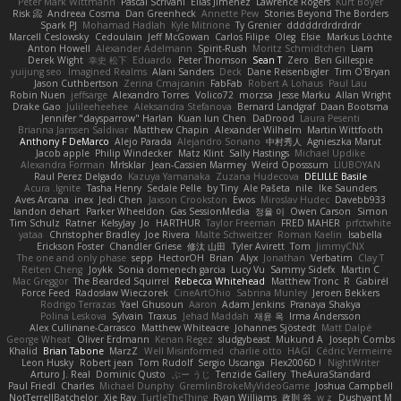
Peter Mark Wittmann
Pascal Scrivani
Elias Jimenez
Lawrence Rogers
Kurt Boyer
Risk 📀
Andreea Cosma
Dan Greenheck
Annette Pew
Stories Beyond The Borders
Spark PJ
Mohamad Hadlah
Kyle Mitrione
Ty Grenier
dddddrdrdrdrdr
Marcell Ceslowsky
Cedoulain
Jeff McGowan
Carlos Filipe
Oleg
Elsie
Markus Löchte
Anton Howell
Alexander Adelmann
Spirit-Rush
Moritz Schmidtchen
Liam
Derek Wight
幸史 松下
Eduardo
Peter Thomson
Sean T
Zero
Ben Gillespie
yuijung seo
Imagined Realms
Alani Sanders
Deck
Dane Reisenbigler
Tim O'Bryan
Jason Cuthbertson
Zerina Cmajcanin
FabFab
Robert A Lohaus
Paul Lau
Robin Nuen
jeffsarge
Alexandro Torres
Volico72
morzsa
Jesse Marku
Allan Wright
Drake Gao
Julileeheehee
Aleksandra Stefanova
Bernard Landgraf
Daan Bootsma
Jennifer "daysparrow" Harlan
Kuan lun Chen
DaDrood
Laura Pesenti
Brianna Janssen Saldivar
Matthew Chapin
Alexander Wilhelm
Martin Wittfooth
Anthony F DeMarco
Alejo Parada
Alejandro Soriano
中村秀人
Agnieszka Marut
Jacob apple
Philip Windecker
Matz Klint
Sally Hastings
Michael Updike
Alexandra Forman
MrIsklar
Jean-Cassien Marmey
Weird Oposssum
LIUBOYAN
Raul Perez Delgado
Kazuya Yamanaka
Zuzana Hudecova
DELILLE Basile
Acura .Ignite
Tasha Henry
Sedale Pelle
by Tiny
Ale Pašeta
nile
Ike Saunders
Aves Arcana
inex
Jedi Chen
Jaxson Crookston
Ewos
Miroslav Hudec
Davebb933
landon dehart
Parker Wheeldon
Gas SessionMedia
정율 이
Owen Carson
Simon
Tim Schulz
Ratner
KelsyJay
Jo
HARTHUR
Taylor Freeman
FRED MAHER
prfctwhite
yataa
Christopher Bradley
Joe Rivera
Malte Schweitzer
Roman Kaelin
Isabella
Erickson Foster
Chandler Griese
修汰 山田
Tyler Avirett
Tom
JimmyCNX
The one and only phase
sepp
HectorOH
Brian
Alyx
Jonathan
Verbatim
Clay T
Reiten Cheng
Joykk
Sonia domenech garcia
Lucy Vu
Sammy Sidefx
Martin C
Mac Greggor
The Bearded Squirrel
Rebecca Whitehead
Matthew Tronc
R
Gabirél
Force Feed
Radosław Wieczorek
CineArtOhio
Sabrina Munley
Jeroen Bekkers
Rodrigo Terrazas
Yael Ghusoun
Aaron
Adam Jenkins
Pranaya Shakya
Polina Leskova
Sylvain
Traxus
Jehad Maddah
재윤 옥
Irma Andersson
Alex Cullinane-Carrasco
Matthew Whiteacre
Johannes Sjöstedt
Matt Dalpé
George Wheat
Oliver Erdmann
Kenan Regez
sludgybeast
Mukund A
Joseph Combs
Khalid
Brian Tabone
MarzZ
Well Misinformed
charlie otto
HAGI
Cédric Vermeirre
Leon Husky
Robert jean
Tom Rudolf
Sergio Uscanga
Flex2006D !
NightWriter
Arturo J. Real
Dominic Qusto
ぶー うじ
Tenzide Gallery
TheAuraStandard
Paul Friedl
Charles
Michael Dunphy
GremlinBrokeMyVideoGame
Joshua Campbell
NotTerrellBatchelor
Xie Ray
TurtleTheThing
Ryan Williams
政則 谷
w z
Dushyant M