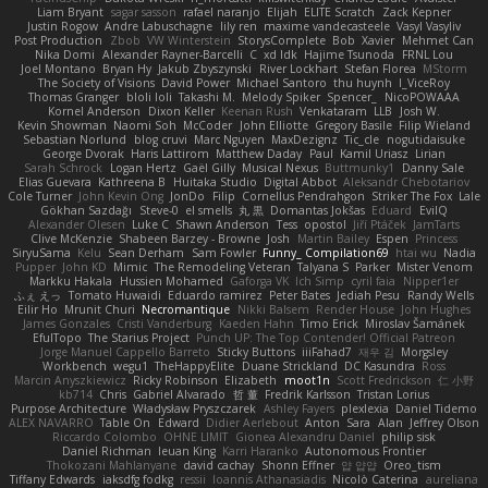
Liam Bryant
sagar sasson
rafael naranjo
Elijah
ELITE Scratch
Zack Kepner
Justin Rogow
Andre Labuschagne
lily ren
maxime vandecasteele
Vasyl Vasyliv
Post Production
Zbob
VW Winterstein
StorysComplete
Bob
Xavier
Mehmet Can
Nika Domi
Alexander Rayner-Barcelli
C
xd Idk
Hajime Tsunoda
FRNL Lou
Joel Montano
Bryan Hy
Jakub Zbyszynski
River Lockhart
Stefan Florea
MStorm
The Society of Visions
David Power
Michael Santoro
thu huynh
I_ViceRoy
Thomas Granger
bloli loli
Takashi M.
Melody Spiker
Spencer_
NicoPOWAAA
Kornel Anderson
Dixon Keller
Keenan Rush
Venkataram
LLB
Josh W.
Kevin Showman
Naomi Soh
McCoder
John Elliotte
Gregory Basile
Filip Wieland
Sebastian Norlund
blog cruvi
Marc Nguyen
MaxDezignz
Tic_cle
nogutidaisuke
George Dvorak
Haris Lattirom
Matthew Daday
Paul
Kamil Uriasz
Lirian
Sarah Schrock
Logan Hertz
Gaël Gilly
Musical Nexus
Buttmunky1
Danny Sale
Elias Guevara
Kathreena B
Huitaka Studio
Digital Abbot
Aleksandr Chebotariov
Cole Turner
John Kevin Ong
JonDo
Filip
Cornellus Pendrahgon
Striker The Fox
Lale
Gökhan Sazdağı
Steve-0
el smells
丸 黒
Domantas Jokšas
Eduard
EvilQ
Alexander Olesen
Luke C
Shawn Anderson
Tess
opostol
Jiří Ptáček
JamTarts
Clive McKenzie
Shabeen Barzey - Browne
Josh
Martin Bailey
Espen
Princess
SiryuSama
Kelu
Sean Derham
Sam Fowler
Funny_ Compilation69
htai wu
Nadia
Pupper
John KD
Mimic
The Remodeling Veteran
Talyana S
Parker
Mister Venom
Markku Hakala
Hussien Mohamed
Gaforga VK
Ich Simp
cyril faia
Nipper1er
ふぇ えっ
Tomato Huwaidi
Eduardo ramirez
Peter Bates
Jediah Pesu
Randy Wells
Eilir Ho
Mrunit Churi
Necromantique
Nikki Balsem
Render House
John Hughes
James Gonzales
Cristi Vanderburg
Kaeden Hahn
Timo Erick
Miroslav Šamánek
EfulTopo
The Starius Project
Punch UP: The Top Contender! Official Patreon
Jorge Manuel Cappello Barreto
Sticky Buttons
iiiFahad7
재우 김
Morgsley
Workbench
wegu1
TheHappyElite
Duane Strickland
DC Kasundra
Ross
Marcin Anyszkiewicz
Ricky Robinson
Elizabeth
moot1n
Scott Fredrickson
仁 小野
kb714
Chris
Gabriel Alvarado
哲 董
Fredrik Karlsson
Tristan Lorius
Purpose Architecture
Władysław Pryszczarek
Ashley Fayers
plexlexia
Daniel Tidemo
ALEX NAVARRO
Table On
Edward
Didier Aerlebout
Anton
Sara
Alan
Jeffrey Olson
Riccardo Colombo
OHNE LIMIT
Gionea Alexandru Daniel
philip sisk
Daniel Richman
Ieuan King
Karri Haranko
Autonomous Frontier
Thokozani Mahlanyane
david cachay
Shonn Effner
얍 얍얍
Oreo_tism
Tiffany Edwards
iaksdfg fodkg
ressii
Ioannis Athanasiadis
Nicolò Caterina
aureliana