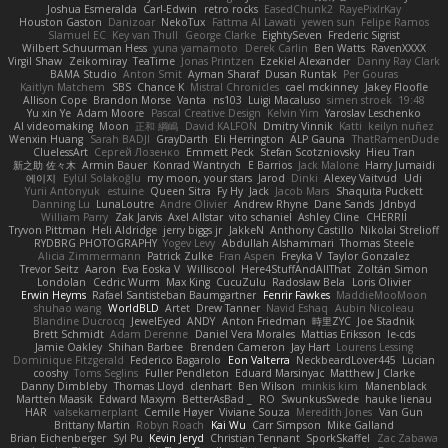
Joshua Esmeralda
Carl-Edwin
retro rocks
EasedChunk2
RayePixlrKay
Houston Gaston
Danizoar
NekoTux
Fattma Al Lawati
yewen sun
Felipe Ramos
Slamuel EC
Key van Thull
George Clarke
EightySeven
Frederic Sigrist
Wilbert Schuurman Hess
yuna yamamoto
Derek Carlin
Ben Watts
RavenXXXX
Virgil Shaw
Zeikomiray
TeaTime
Jonas Printzen
Ezekiel Alexander
Danny Ray Clark
BAMA Studio
Anton Smit
Ayman Sharaf
Dusan Runtak
Per Gouras
Kaitlyn Matchem
SBS
Chance K
Mistral Chronicles
cael mckinney
Jakey Floofle
Allison Cope
Brandon Morse
Vanta
ns103
Luigi Macaluso
simen stroek
19:48
Yu xin Ye
Adam Moore
Pascal Creative Design
Kelvin Yim
Yaroslav Leschenko
AI videomaking
Moon
正和 綱嶋
David KALFON
Dmitry Vinnik
Katti
keilyn nuñez
Wenxin Huang
Sarah BADJI
GrayDarth
Eli Herrington
ALP Gauna
ThatRamenDude
CluelessArt
Cергей Лозенко
Emmett Peck
Stefan Scotzniovsky
Hieu Tran
新之助 佐々木
Armin Bauer
Konrad Wantrych
E Barrios
Jack Malone
Harry Jumaidi
에이지
Eylül Solakoğlu
my moon, your stars
Jarod
Dinki
Alexey Vaitvud
Udi
Yurii Antonyuk
estuine
Queen Sitra
Fy Hy
Jack
Jacob Mars
Shaquita Puckett
Danning Lu
LunaLoutre
Andre Olivier
Andrew Rhyne
Dane Sands
Jdnbyd
William Parry
Zak Jarvis
Axel Allstar
vito schaniel
Ashley Cline
CHERRII
Tryvon Pittman
Heli Aldridge
jerry biggs jr
JakkeN
Anthony Castillo
Nikolai Strelioff
RYDBRG PHOTOGRAPHY
Yogev Levy
Abdullah Alshammari
Thomas Steele
Alicia Zimmermann
Patrick Zulke
Fran Aspen
Freyka V
Taylor Gonzalez
Trevor Seitz
Aaron
Eva Eoska V
Williscool
Here4StuffAndAllThat
Zoltán Simon
Londolan
Cedric Wurm
Max King
CucuZulu
Radosław Bela
Loris Olivier
Erwin Heyms
Rafael Santisteban Baumgartner
Fenrir Fawkes
MaddieMooMoon
shuhao wang
WorldBLD
Artet
Drew Tanner
Navid Eshaq
Aubin Nicoleau
Blandine Ducrocq
JewelEyed
ANDY
Anton Friedman
時里ZYC
Joe Stadnik
Brett Schmidt
Adam Derenne
Daniel Vera Morales
Mattias Eriksson
le-cds
Jamie Oakley
Shihan Barbee
Brenden Cameron
Jay Hart
Lourens Lessing
Dominique Fitzgerald
Federico Bagarolo
Eon Valterra
NeckbeardLover445
Lucian
cooshy
Toms Seglins
Fuller Pendleton
Eduard Marsinyac
Matthew J Clarke
Danny Dimbleby
Thomas Lloyd
clenhart
Ben Wilson
minkis kim
Manenblack
Martten Maasik
Edward Maxym
BetterAsBad _
RO
SwunkusSwede
hauke lienau
HAR
valsekamerplant
Cemile Høyer
Viviane Souza
Meredith Jones
Van Gun
Brittany Martin
Robyn Roach
Kai Wu
Carr Simpson
Mike Galland
Brian Eichenberger
Syl Pu
Kevin Jeryd
Christian Tennant
SporkSkaffel
Zac Zabawa