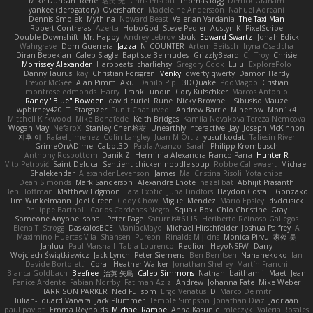
Mike Duncan
Rene
名氏 无
Chris Priscott
Thomas Rigg
Derrick Graham
yankee (derogatory)
Overshafter
Madeleine Andersson
Nahuel Adreani
Dennis Smolek
Mythina
Noward Beast
Valerian Vardania
The Taxi Man
Robert Contreras
Azerta
HoboGod
Steve Pedler
Austyn K
PixelScribe
Double Downshift
Mr. Happy
Andrey Lebrov
sbuk
Edward Swartz
Jonah Edick
Wahrgrave
Dom Guerrera
Jazza
N_COUNTER
Artem Beitsch
Iryna Osadcha
Diran Bebekian
Caleb Slagle
Baptiste Belmudes
GrizzlyBeard
CJ
Troy
Chrisie
Morrissey Alexander
Harpbeats
charliehsy
Gregory Cook
Lulu
ExplorePolo
Danny Taurus
kay
Christian Forsgren
Venky
qwerty qwerty
Damon Hardy
Trevor McGee
Alan Pimm
Aku
Danilo Pipi
3DQuake
PooMagoo
Cristian
montrose edmonds
Harry
Frank Lundin
Cory Kutschker
Marcos Antonio
Randy "Blue" Bowden
david curiel
Rune
Nicky Brownell
Sibusiso Mauze
wpbirney420
T. Stargazer
Punit Chaturvedi
Andrew Barrie
Minehow
Mon1k4
Mitchell Kirkwood
Mike Bonafede
Keith Bridges
Kamila Novakova Tereza Nemcova
Wogan May
NefaroX
Stanley Chen榕樹
Unearthly Interactive
Jay
Joseph McKinnon
지후 이
Rafael Jimenez
Colin Langley
Juan M Ortiz
yusuf kodat
Taliesin River
GrimeOnADime
Cabot3D
Paola Avanzo
Sarah
Philipp Krombusch
Anthony Rosbottom
Danik Z
Herminia Alexandra Franco Parra
Hunter R
Vito Petrović
Saint Deluca
Sentient chicken noodle soup
Robbe Callewaert
Michael
Shalekendar
Alexander Levenson
James
Ma. Cristina Risoli
Yota chiba
Dean Simonds
Mark Sanderson
Alexandre Lhote
hazel bat
Abhijit Prasanth
Ben Hoffman
Matthew Edgmon
Tara Exotic
Juha Lindfors
Haydon Costall
Gonzako
Tim Winkelmann
Joel Green
Cody Chow
Miguel Mendez
Mario Epsley
dvdcusick
Philippe Bartholi
Carlos Cardenas Negro
Squak Box
Chlo Christine
Gray
Someone Anyone
sonal
Peter Page
Saturnis#6115
Heriberto Reinoso Gallegos
Elena T
Strogg
DaskalosBCE
ManiacMayo
Michael Hirschfelder
Joshua Palfrey
A
Maximino Huertas Vila
Shansen
Pureon
Rinalds Miļicins
Monica Pirvu
家俊 吴
Jahluu
Paul Marshall
Tabia Lourenco
Redlion
HeyoNSFW
Darry
Wojciech Świątkiewicz
Jack Lynch
Peter Siemens
Ben Berntsen
Nananekoko
Ian
Davide Bortoletti
Coral
Heather Walker
Jonathan Shelley
Martín Franchi
Bianca Goldbach
Beefree
治英 矢島
Caleb Simmons
Nathan
baitham i
Maet
Jean
Fenice Ardente
Fabian Norrby
Fatimah Aziz
Andrew
Johanna Fate
Mike Weber
HARRISON PARKER
Ned Fullsom
Ergo Venatus
D
Marco De mitri
Iulian-Eduard Varvara
Jack Plummer
Temple Simpson
Jonathan Diaz
Jadriaan
paul paviot
Emma Reynolds
Michael Rampe
Anna Kasunic
mleczyk
Valeria Rosales