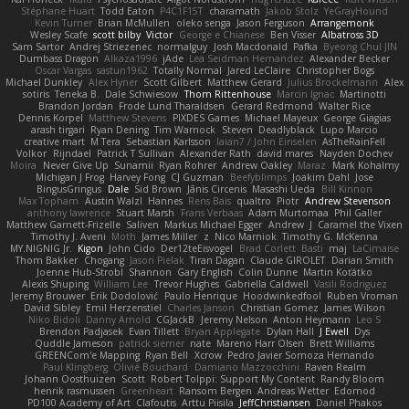
Stéphane Huart
Todd Eaton
P4C1F15T
charamath
Jakob Stolz
YeGrayHound
Kevin Turner
Brian McMullen
oleko senga
Jason Ferguson
Arrangemonk
Wesley Scafe
scott bilby
Victor
George e Chianese
Ben Visser
Albatross 3D
Sam Sartor
Andrej Striezenec
normalguy
Josh Macdonald
Pafka
Byeong Chul JIN
Dumbass Dragon
Alkaza1996
jAde
Lea Seidman Hernandez
Alexander Becker
Oscar Vargas
sastun1962
Totally Normal
Jared LeClaire
Christopher Bogs
Michael Dunkley
Alex Hyner
Scott Gilbert
Matthew Gerard
Julius Brockelmann
Alex
sotiris
Teneka B.
Dale Schwiesow
Thom Rittenhouse
Marcin Ignac
Martinotti
Brandon Jordan
Frode Lund Tharaldsen
Gerard Redmond
Walter Rice
Dennis Korpel
Matthew Stevens
PIXDES Games
Michael Mayeux
George Giagias
arash tirgari
Ryan Dening
Tim Warnock
Steven
Deadlyblack
Lupo Marcio
creative mart
M Tera
Sebastian Karlsson
Iaian7 / John Einselen
AsTheRainFell
Volkor
Rijndael
Patrick T Sullivan
Alexander Rath
david mares
Nayden Dochev
Moira
Never Give Up
Sunamii
Ryan Rohrer
Andrew Oakley
Maraz
Mark Kohalmy
Michigan J Frog
Harvey Fong
CJ Guzman
Beefyblimps
Joakim Dahl
Jose
BingusGringus
Dale
Sid Brown
Jānis Circenis
Masashi Ueda
Bill Kinnon
Max Topham
Austin Walzl
Hannes
Rens Bais
qualtro
Piotr
Andrew Stevenson
anthony lawrence
Stuart Marsh
Frans Verbaas
Adam Murtomaa
Phil Galler
Matthew Garnett-Frizelle
Saliven
Markus Michael Egger
Andrew
J
Caramel the Vixen
Timothy J. Aveni
Moth
James Miller
z
Nico Marniok
Timothy G. McKenna
MY.NIGNIG Jr.
Kigon
John Cido
Der12teEisvogel
Brad Corlett
Basti
maj
LaCimaise
Thom Bakker
Chogang
Jason Pielak
Tiran Dagan
Claude GIROLET
Darian Smith
Joenne Hub-Strobl
Shannon
Gary English
Colin Dunne
Martin Koťátko
Alexis Shuping
William Lee
Trevor Hughes
Gabriella Caldwell
Vasili Rodriguez
Jeremy Brouwer
Erik Dodolović
Paulo Henrique
Hoodwinkedfool
Ruben Vroman
David Sibley
Emil Herzenstiel
Charles Janson
Christian Gomez
James Wilson
Niko Bidoli
Danny Arnold
CGJackB
Jeremy Nelson
Anton Heymann
Leo S
Brendon Padjasek
Evan Tillett
Bryan Applegate
Dylan Hall
J Ewell
Dys
Quddle Jameson
patrick siemer
nate
Mareno Harr Olsen
Brett Williams
GREENCom'e Mapping
Ryan Bell
Xcrow
Pedro Javier Somoza Hernando
Paul Klingberg
Olivié Bouchard
Damiano Mazzocchini
Raven Realm
Johann Oosthuizen
Scott
Robert Tolppi: Support My Content
Randy Bloom
henrik rasmussen
Greenheart
Ransom Bergen
Andreas Wetter
Edomod
PD100 Academy of Art
Clafoutis
Arttu Piisila
JeffChristiansen
Daniel Phakos