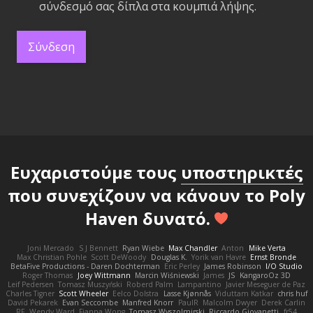
σύνδεσμό σας δίπλα στα κουμπιά λήψης.
Σύνδεση
Ευχαριστούμε τους
υποστηρικτές
που συνεχίζουν να κάνουν το Poly
Haven δυνατό.
Joni Mercado
S J Bennett
Ryan Wiebe
Max Chandler
Anton
Mike Verta
Max Christian Pohle
Scott DeWoody
Douglas K.
Yorik van Havre
Ernst Bronde
BetaFive Productions - Daren Dochterman
Eric Perley
James Robinson
I/O Studio
Roger Thomas
Joey Wittmann
Marcin Wiśniewski
James
JS
KangaroOz 3D
Leif Pedersen
Tomasz Muszyński
Roberd Palm
Lampantino
Javier Meseguer de Paz
Charles Tigner
Scott Wheeler
Eelco Dolstra
Lasse Kjønnås
Viduttam Katkar
chris huf
David Pekarek
Evan Seccombe
Manfred Knorr
PaulR
Malcolm Dwyer
Derek Carlin
RF
Wendy Ward
Fianna Wong
Tomasz Wyszolmirski
Riccardo Giovanetti
fr54