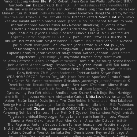
Vincent Ludwig Kiefner
BF2 _Pilot
Robert
Brian Racer
Ian Watts
JGWentworth877
Gan3e46
Jean
Dazzworks3d
Kilian
D. J.
Ahmed.ashii092112 ahmed092112
E. Belliveau
wesleyCrowbar
Vibralizer
Dominic Blake
Goglomo
takoslvt
Renn Exev
Musa muturi
Ducksink
Joshua Kendrick
Daniel Arendzen
Bang1324
Jeremy Whitter
Nekom Glew
Amako Izumi
jeffox09
Caro
Brennan Rafters
NewbieDot
iz o
Kay-S
Zee MacDonald
Antonio Gasca-Alvarez
Jacob Dillon
Joe Chabot
Maximum Swag
morgan monroe
Nader Hassan
Alex Navarre
BlindPenguin
James Barber
Ernesto Alonso Paredes Burgos
John Anders Stav
현진 김
Neil McG
buhii
Capsule Studios
Jayden !
Enrique
Sascha Huncke
Elīza M.
Melli
arbiter1209
Hyprotix
Harry Conquest
DESTER
Kiki
Jake Ruesch
Steve CHAUDANSON
Bhukya Hari Prasad Naik
Slaytex Marshall
Gromit
Dan Pachter
dork667
Richard
Jaelin Smith
mattyrails
Carl Schwerin
Joeri Lefévre
Mike
Sol
J&G
Jon
Eric Manongdo
Oliver Frost
DancingDeadGuy
Barry Connolly
Aeval
Jon
Captain Coconuts
Jacob Schealler
ari-goldman
Nathan Johnson
Tyler Herbert
Puppeteerist
Tyler Phillips
J.P. Raymond
hayden harry
NightRaven
Eduardo Gottschald
Abeni Campos
cameronfr
Dominick
Joe Young
Sascha Becker
Joshua Scelfo
Annah Gestaga
SmaackBZ62
JollyYeen
oscall L
友理 斉藤
Kuba
Gabrielius M
Scott Moen
Kaylee
Thomas Pierro
Gustavo Pliego
Noah
Юлія Кізі
Daisy Belknap
ZMM
Jason Anderson
Christian Kohli
Satyan Patel
YEDA HOME DECOR
Simon
Reg_LMO
Jacob Denault
ApocDev
Rumlo Olmub
Buz Carter
Bill Master
rpcexploiter
Reinaldus
jadedesign
Jamie Arseneault
K
Derek Toombs
Renato Pinochet
qrator
Ben
cawc
XPhantom
Mimski Beats
Virtual Performing Live Music Events
Tom Neal
Jason Nguyen
Alyssa Everett
Cyndersanity
Petr Fořt
disiboi
AnuRobinson
Shane Smith-Rojo
Evan Harridge
大海 久我
lilith
Joshua Hickman
Aleksandar Caricic
Nikita Leshakov
Amanda Vest
Axiom
Stefan Knaak
David Jindra
Tim
Zoie Robles
N Watanabe
Nina Takáčová
Rodrigo Hernández Salgado
Jan
Sari Schwarz
Indiana J
ella larkin
基德
Pocketfans
Daniel Sonderhoff
Zicalam
zephaniah CORSON
Florin Negele
Mark Dohrenbusch
Yunseong Noh
Liam Trancoso
Blob
Phill D
T_Zydelski
Konstantinos Polychroniadis
Targeted Individual Body Logger
Randy Lane
melanie hamilton
Lucy
Weasel
Elanor la
Vova Diakur
Jaden Rosi
Alon Cohen
Alexander October
文謙 許
Thor Ragnaros
Antoine Daubas
Ethan Tomaso
huaxuan Lei
Raptite
mogura
Nick Smith
AMcCarroll
high strangeness
Dylan Gorrell
Patrick Stallings
Neil Baker
ElUltimo DeLaFila
Yousick
Sankaku Bear
Dennis Libon
Reymeld Santiago
AJ
FacinusChip
Dakota Wreski
n_morcatti
killswitchkay
Charles Louie
Avaister