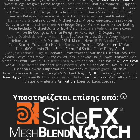
Harry Boorman
Andy Davis
Nikolai Petersen
Chris Layfield
Morrissey Alexander
swxift
savage Designer
Darcy Hodgson
Ryan Stelzleni
Martin Alexander
Giupponi
Yun Ha
Simon Tremblay Gauthier
Emma Levesque
Erica Dlamini
Oliver Thomsen
V A
Yasser Raies
Anil Dongre
Haradinxiii
Khupaar
Andy McCabe
Gene Cerrato
Frederik Kirkegaard Esbensen
Arda
Jackrobin23
Groot
Rahmat Rizal Andhi
Daniel Ruiz G
Kortez Crockett
Michael Fuchs
Mike C.
Александр Татаринов
Schuyler Baker
matthew armer
Gav Judge
Sergio
Misik
Alexa Wilkerson Editing
Peter Pietlasky
Michael Buttaro
Jackt
Aero
Jacqueline Valero
Steve mcbees
Amberlie Rodriguez
Uranus Peregrine
kokuragari
CJ Duguay
Ivan
Assima Dauletbek
ツキ ミ
Adam
NinjaSubRosa
Andrew Stone
Avery
rwgames
felipe zucoli
ethan M
Yakoto
DB3d
Mason
Nene
高 日
Nicolo' Paolino
Cedar Scarlett
Tunanodra-P
Victor Bondatiy
Quentin
GWH
Kirsten
KT Mack
FrantaBOT
edwin Zhou
Blake Rizzo
Tal Smith
Carter Farrey
Angel
Juan José Castaño
HugoRC
Xenalto
Schmitthoffer Zsolt
indi81
biscuit
Kay
Toff
Jovana
Sofiya Ibragimova
BlizzyFox
William Thirlaway
David Brown
Babacar Diop
Marco
noCrxdit
Samuel Furr
Trisha Chua
Skkiff
nan mi
GlazeDonut
William Travis
Aspyr
David Vidmar
Whispers
rony maayan
Sergio Rizen
abimi
Ace 6s
TLAlice
Brandon Gowera
Qupomotion
anwar hakim
mkdesigners
Patrick W
Isaac Castañeda
Miltos
imduong2k6
Michael Berger
Q Uto
TheCrispySnake
Dionis
Isaac Nguyen
4jakers18
tuna
Rafal
Jeroen Natter
Samuel Blake
Maximillian Dono
draqon ofwhitestars
Ash Patron
Lorenzo
Lucas Cordeiro
Υποστηρίζεται επίσης από: