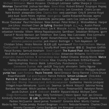
David Sopala
Joel Hobson
Lou Jonathan
Bertrand RIVEILL
Cocheta
Michael Witmann
Marco Vizcaino
Christoph Letmaier
LaMar Sharpe Jr
Gbromios
Minmax
Daniel1060
Joshua Van-Male
Steve Mitas
Robert Billard
Scopique
Repsaj
Mark Richardson
James Stafford
Jim Rodney
Len Govednik
Cédric Le van
Nate Borsch
alessandro Citro
Osamu Abe
vera usselman
Orly R
Jimmie Floyd
Jake Aust
Scott Peters
mytrixx
dave garcia
Gaëlle Robardet-Nicolas
wymo
Zoidrawzaton
Toby SWANSON
Jaime Jasso
Liam Cox
Joshua Bramer
Mucai 'Daduska'
Paul Henderson
Nisse Axman
Peter Križan Jr.
WidowMakes
Harper
Joe Lihou
michael Chan
Jo Gylling
Braiden Dolph
たこーん
Austin Pierce
Willem Hörter
Valery
Maxence Vinot
Lev K
Woozle
Ackley
Tanya Krzywinska
Gorto
sebastian heredia
Villem
Milina Papadopoulos
SamBean
Sebastian Williams
igorrr
Daniel P
Nicole Manson
Jan Tellethon
Ben Casey
Max Cukrowski
Elvis Germano
CharlesD
Pomakenel
Ryder
Renart-Patreon
Kazo Kazo
Chuck CG
antonio palacios puertas
jack manzi
Bertinger
k
Tom Kayakson
GP
Christian Schau
Hristo Nikolov
将太郎 山田
kyomawolf
Rico Kanthatham
Marcus
ThatDude69
Edward Greenberg
Scruffy Wolf
Irwin Jomar
曜萌 石
Stephen Griffith
Pascal Bureau
Samuel Avraham
Steve Cypert
The Rusted Pixel
Alex Söderström
MoE MoW
Autumn Grace
Leonardo Grosso
Alexander Williams
KerriTheWriter
alejandro chavez herrera
V
ramandeep kaur
Rafael Oliveira
Wendy Morris
Matze
Kelley Womble
Nicolas Ocheda
Kiba
Crunchy Numbers
El/Ellie/Eleanor
Sean Humphrey
Franco
Malik
LotionZulu
Punchersize
Neil Rowe
Nicolas
Genevieve Dumas
rich
cav528
Troy Lutz
ahrotahn
Sethu Nguna
Maciej Krzyszkowski
Jonathan Mullen
Reid Ellis
Robert Jefferson
Philippe Authier
yunlai hao
Juan Fonseca
Paulo Trecenti
Karol Droszcz
Fancy Flannel
J Chris Druce
BraanFlakes08
Cut and Ripped
Patrick Perkins
Simon Lindauer
Chris Arko
Patrick M
Didadi Le
Callum Walton
etudenc
zylo
Daniel
Artem Zhuzhlikov
Sam Gao
Womp
Francois Lord
AirSickLowLander
Guillermo
Henrik Lindqvist
Village's hope Miniatures
Spark Lab
Seamus
La Monk
Kitsun3
Sabrina Yeong
Barbara Hanusiak
Mitch Landers
Richard
Haan
Pressman505
Katelynn Parsec
Jacob Duhon
포로루
Deborah
84d93r
Ryszard Abdul
Michael Zahn
Diego Bermudez
Raw Magic
Kelly Tomlinson | Vision Space
VuD
Jaii Orozco
Kimberly Hutchinson
貴 山崎
Ayomide Awe
Sicong Ouyang
bjakbjak
Davide Medici
Padraic McQuarrie
david james
Toriten57
Ginsnile Allen
Moritz Cremer
Made by Miri
Tobias Jensby
Robert Bergman
martin
NebularStreams
Charles Chen
Anxiety Opossum
Carlos Esplugues
Jim Kneuper
sebastian botero