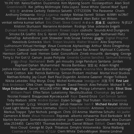
תמר פלג טל
Kaleo/Dalton
Duzemine
Kim Myeong Soom
nicolaspetton
Alan Stoll
Greenlines78
Kie
Jeffrey McIlmoyle
Felix Lopez
Steve White
Daniel Warf
Syed
혜영 전
andrew Carbery
Federico Salvetti
C1T1Z333N
The Paraverse
Chem
Anthony Delasanta
Minja Lojanica
roddye
Melissa Farrell
Stilian
ꌃ꒒ꀎꋪꋪꌩ ꀘꈤꀤꁅꃅ꓄
Adrien Alexandre
Rab
Thomas Woodward
Alan Bakir
Ian Wilson
venkat rathna kumar talluri
Eric Chan
Steve Girard
n d o n
思涵 王
captkiro
N-JELLY
Kristinn Sturluson
Marianne Andersen
Rodrigo Silva
adelaide begalli
Duncan Hewitt
Mattias Lundstrom
Rowan Gipe
coshichi
Sounds And Dungeons
Smoke EA Graffiti
Eric G
Karen Collins
Joseph Krzywoszyja
Nathanaël Platz
FlameTop
AshenBone
Josh Strawder
Inês Sousa
Fennec
gaggle
Digital Prophet
Vsevolods Gniteckis
Mark
Tristan Voulelis
Walter Weaver
Alex Stephens
Luthonium Virtual Heritage
Илья Снопков
Alphaology
Arthur
Moto Designshop
Sandra
Classical Salamander
Stefan Plösser
Julian Rai Anwor
Mythical X Customs
Harrison Gafford
nost
Hemen Galal
GonzoNole
Zineb mounfik
damageg
George
Tony Li
For Got U
Canun
Juuso Pohjola
Gerardo Quiros Sanchez
Samuel Benning
piggy chop
Nathanaël
Beth
jan moudry
Jorge Panduro Santana
Jordan
Raphael Dahan
Muhammad
Nicola Baribeau
宣臣 紀
Adam Knight
Jeshire Kiten Katt
Samuel Bidne
Lisa
toomanydans
Arianna Mex
Brooklen Ashleigh
Oliver Cretton
kiki
Patrick Balthrop
Simon Probert
micheal
Mortal Void Studios
Mathias Kirkeby
Jay Court
Bart Paul Dujardin
Anilene Gassner
Holger Tollbäck
Nikita Lebedev
Filip Morys
Doxy
Michel Kinfoussia
lewdgazer
川頁 可可
First Last
Bob Anderson
Ofek Chen
Keegan Moore
David French
Alex Pehotin
Michael R
Sai
Maya Enderland
Sxcret
WILLIAM HTAY
Misa Vlogs
Philipp Lehmann
bob
Elliot Sloss
William Peart
Effex Talon
Lukatonny
NautiluStudios
Chanakya
Jay Lane
Nicolas Fossard
Владислав Жуковський
Raje
Daviid Enzo
Carl-Simon Sahlin
Toby Watson
אלמוג
Andrei Barsan
Dylan Scruggs
Trul Trulsen
Maria Diavolova
Ian Brennan
なのは
Vincent Gates
Jakub Hasanov
Ivan R
Michael Keutel
Ishika
Coast Light Media
Hiromi Uematsu
Marco Scala Bertolin
Antonio
NocturnalKestrel
Markus Trappe
Tyler Nichols
penguin
Chris
D3 Anima
Matthew Schultz
Ali Jaafar
Cameron A Miele
Илья Несенюк
Reperak
alberto echavarria
Rod Barksdale
M M
Martin Kempster
Somebodyoncetoldme
Josh Laxen
Oliver Danielsen
Alex Duncan
silas 2534455
Carro1001
Thomas Anderson
Daniel Wilson
RAfort
Owen Maynard
Nico Cloud
George M. Dyck
Thbatcos
Dmytro Volovnenko
Stina Walberg
Cosmas A Demetriou
ענבר פז
Clem White
DeboxMojave
Meene Lindner