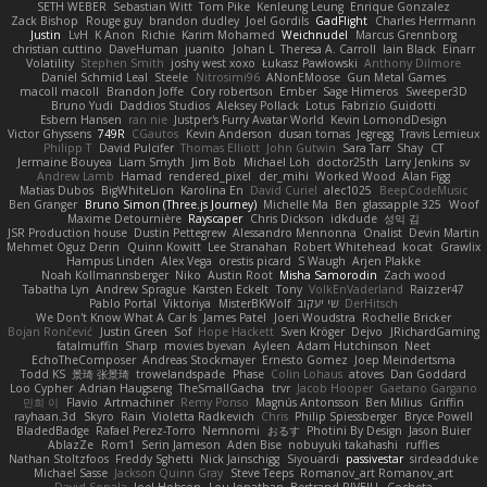
SETH WEBER
Sebastian Witt
Tom Pike
Kenleung Leung
Enrique Gonzalez
Zack Bishop
Rouge guy
brandon dudley
Joel Gordils
GadFlight
Charles Herrmann
Justin
LvH
K Anon
Richie
Karim Mohamed
Weichnudel
Marcus Grennborg
christian cuttino
DaveHuman
juanito
Johan L
Theresa A. Carroll
Iain Black
Einarr
Volatility
Stephen Smith
joshy west xoxo
Łukasz Pawłowski
Anthony Dilmore
Daniel Schmid Leal
Steele
Nitrosimi96
ANonEMoose
Gun Metal Games
macoll macoll
Brandon Joffe
Cory robertson
Ember
Sage Himeros
Sweeper3D
Bruno Yudi
Daddios Studios
Aleksey Pollack
Lotus
Fabrizio Guidotti
Esbern Hansen
ran nie
Justper's Furry Avatar World
Kevin LomondDesign
Victor Ghyssens
749R
CGautos
Kevin Anderson
dusan tomas
Jegregg
Travis Lemieux
Philipp T
David Pulcifer
Thomas Elliott
John Gutwin
Sara Tarr
Shay
CT
Jermaine Bouyea
Liam Smyth
Jim Bob
Michael Loh
doctor25th
Larry Jenkins
sv
Andrew Lamb
Hamad
rendered_pixel
der_mihi
Worked Wood
Alan Figg
Matias Dubos
BigWhiteLion
Karolina En
David Curiel
alec1025
BeepCodeMusic
Ben Granger
Bruno Simon (Three.js Journey)
Michelle Ma
Ben
glassapple 325
Woof
Maxime Detournière
Rayscaper
Chris Dickson
idkdude
성익 김
JSR Production house
Dustin Pettegrew
Alessandro Mennonna
Onalist
Devin Martin
Mehmet Oguz Derin
Quinn Kowitt
Lee Stranahan
Robert Whitehead
kocat
Grawlix
Hampus Linden
Alex Vega
orestis picard
S Waugh
Arjen Plakke
Noah Kollmannsberger
Niko
Austin Root
Misha Samorodin
Zach wood
Tabatha Lyn
Andrew Sprague
Karsten Eckelt
Tony
VolkEnVaderland
Raizzer47
Pablo Portal
Viktoriya
MisterBKWolf
שי יעקוב
DerHitsch
We Don't Know What A Car Is
James Patel
Joeri Woudstra
Rochelle Bricker
Bojan Rončević
Justin Green
Sof
Hope Hackett
Sven Kröger
Dejvo
JRichardGaming
fatalmuffin
Sharp
movies byevan
Ayleen
Adam Hutchinson
Neet
EchoTheComposer
Andreas Stockmayer
Ernesto Gomez
Joep Meindertsma
Todd KS
景琦 张景琦
trowelandspade
Phase
Colin Lohaus
atoves
Dan Goddard
Loo Cypher
Adrian Haugseng
TheSmallGacha
trvr
Jacob Hooper
Gaetano Gargano
민희 이
Flavio
Artmachiner
Remy Ponso
Magnús Antonsson
Ben Milius
Griffin
rayhaan.3d
Skyro
Rain
Violetta Radkevich
Chris
Philip Spiessberger
Bryce Powell
BladedBadge
Rafael Perez-Torro
Nemnomi
おるす
Photini By Design
Jason Buier
AblazZe
Rom1
Serin Jameson
Aden Bise
nobuyuki takahashi
ruffles
Nathan Stoltzfoos
Freddy Sghetti
Nick Jainschigg
Siyouardi
passivestar
sirdeadduke
Michael Sasse
Jackson Quinn Gray
Steve Teeps
Romanov_art Romanov_art