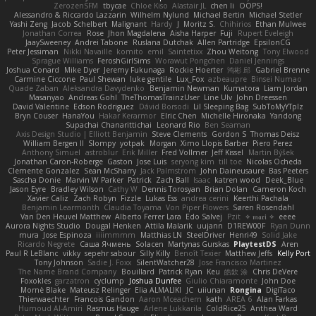
ZerozenSFM
tbycae
Chloe Kiso
Alastair JL
chen li
OOPS!
Alessandro & Riccardo Lazzarin
Wilhelm Nylund
Michael Bertin
Michael Stetler
Yashi Zeng
Jacob Schelbert
Malignant
Hardy
J
Moritz S.
Chihirios
Ethan Mulwee
Jonathan Correa
Rose
Jhon Magdalena
Aisha Harper
Fuji
Rupert Eveleigh
JaaySweeney
Andrei Tabone
Ruslana Dutchak
Allen Partridge
EpsilonCG
Peter Jessiman
Nikki Navaille
komito
emil
Saintetixx
Zhou Weitong
Tony Elwood
Sprague Williams
FeroshGirlSims
Worawut Pongchen
Daniel Jennings
Joshua Conard
Mike Dyer
Jeremy Fukunaga
Rockie Hoerter
鸿彬 邱
Gabriel Brenne
Carmine Ciccone
Paul Shewan
luke gentile
Lux_Fox
azbeaupre
Binsei Numao
Quade Zaban
Aleksandra Davydenko
Benjamin Newman
Kumatora
Liam Jordan
Masanyao
Andreas Gohl
TheThomasTrainzUser
Line Ulv
John Dreessen
David Valentine
Edson Rodriguez
Dávid Borsodi
Lil Sleeping Bag
SubToMyYTplz
Bryn Couser
HanaYou
Hakar Kerarmor
Elric Chen
Michelle Hironaka
Yandong
Supachai Chanarittichai
Leonard Rio
Ben Seaman
Axis Design Studio | Elliott Benjamin
Steve Clements
Gordon S
Thomas Deisz
William Bergen II
Slompy
yotpak
Morgan
Ximo Llopis Barber
Piero Perez
Anthony Simuel
astroblur
Erik Miller
Fred Vollmer
Jeff Kissel
Martin Býšek
Jonathan Caron-Roberge
Gaston
Jose Luis
seryong kim
till toe
Nicolas Ocheda
Clemente Gonzalez
Sean McSharry
Jack Palmstrom
John Daineusaure
Bas Peeters
Sascha Donie
Marvin W Parker
Patrick
Zach Ball
Isaac
katren wood
Deek_Blue
Jason Eyre
Bradley Wilson
Cathy W
Dennis Torosyan
Brian Dolan
Cameron Koch
Xavier Caliz
Zach Robyn
Fizzle
Lukas Ess
andrea cerini
Keerthi Pachala
Benjamin Learmonth
Claudia Toyama
Von Piper Flowers
Søren Rosendahl
Van Den Heuvel Matthew
Alberto Ferrer Lara
Edo Salvej
Pzit
✧ 𝔪𝔞𝔯𝔦 ✧
eeee
Aurora Nights Studio
Dougal Henken
Attila Malarik
uujann
D1REW00F
Ryan Dunn
mura
Jose Espinoza
iiiimmmm
Matthias LN
SteelDriver
Henri49
Solid Jake
Ricardo Negrete
Саша Ячмень
Solacen
Martynas Gurskas
PlaytestDS
Aren
Paul R LeBlanc
vikky
sepehr sabour
Silly Killy
Benoît Texier
Matthew Jeffs
Kelly Port
Tony Johnson
Sadie J. Foxx
SilentWatcher28
Jose Francisco Martinez
The Name Brand Company
Bouillard
Patrick Ryan
Keu
皓欽 涂
Chris DeVere
Foxokles
garzatron
cyclump
Joshua Dunfee
Giulio Chiaramonte
John Doe
Mornè Blake
Mateusz Relinger
Elia ALMALIKI
JC
uiiunan
Rongina
DigiTaco
Thierwaechter
Francois Gandon
Aaron Mceachern
kath
AREA 6
Alan Farkas
Humoud Al-Amiri
Rasmus Hauge
Arlene Lukkarila
ColdRice25
Anthea Ward