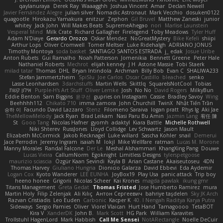
qaylanuraya
Derek Ray
Waaagghh
Joshua Vincent
Amar
Declan Newell
Javier Fernández Alegre
julian silver
Nomadic Astronaut
Mark Vecchio
dosuken0122
quagootle
Hirokazu Yamakura
enitzur
Zephon
Gil Bruvel
Matthew Zaneski
junior
whitey
Jack John
Will Makes Beats
SupremeAhegao
nori
Marlise Launstein
Vesperal Mind
Milk Crate
Richard Gallagher
Firelegend
Toby Meadows
Tyler Huff
Adam N'Diaye
Gerardo Orozco
Oskar Mendez
NoGreatMystery
Bike Kefeli
shiipi
Arthur Lops
Oliver Cromwell
Tomer Meltser
Luke Ridehalgh
ADRIANO JONUS
Timothy Montoya
soda basket
SANTIAGO SANTOS ESTRADA
j_ edak
Josue Uribe
Anton Rubets
Gui Ramalho
Noah Patterson
Jomenikia
Bennett Greene
Peter Hale
Nathaniel Roberts
Mechrot
elijah kenney
J H
Astone Massie
Tobi Staerk
milad tatar
Thomas
DHL
Bryan Intindola
Archman
Billy Bob
Evan C
SHALIWA233
Stefan Jammertzheim
SpiSlu
Joe Carlos
Oscar Castillo
bleached
senko
Lasse Leonhardsen
3darchstuffs
Martin Wells
Skittlq
SquareIsNotCool
Tobias
אילון קשת
Purple-H's Art Stuff
Oliver Lemke
Josh
No No
David Rogers
MilkyBun
Eddie Benton
Sam Biggins
윤구선
gupries on Instagram
Cassie
Bradley Savoy
Wing
Beehhhh112
Chikato 710
imma zamora
John Churchill
TwinX
Nhật Tiến Trần
승하 이
Facundo David Lazzaro
Stenz
Filomeno Saraiva
logan pratt
Rhys lg
Aki Jae
TheMellowMelody
Jack Ryan
Brad Leikam
Nasi Paru Bu Amin
Jazmin Lang
宥任 陳
St
Gooo Tang
Nicolas Hafner
gyomh
adaktyl
Kiara Battle
Michelle Rothwell
Niki Shterev
RussJones
Lloyd Collidge
Lev Schwartz
Jason Mault
Elizabeth McCormick
Jakob Recknagel
Luke willard
Sascha Kohler
snail
Demerui
Jace Perrodin
Jeremy Ingram
isaiah M
lokjl
Mike Wellfare
ratman
Lucas M. Morone
Manny Morales
Randal Falcone
Der Le
Meshal Alshammari
KhangXing Pang
Douwe
Lucas Vieira
CallumNorm
Egoknight
Limitless Designs
tylerspetgoose
maurizio sciascia
Özgür Kaan Sevindi
Kayla B
Arian Castane
Akaiseutoseu
4DN
Thomas Harvey
Giuliano Hungria
Dionicio Galarza
David Ebbevi
Eda Aydemir
Logan Cox
Kyoto Wanderer
LEE EUNHA
JoyBox19
Play Usa
panic attack
Trip boy
heeno honee
Grigorii
Nicolas Scheer
Kai Krones
magda pawlak
ikung gmr
Titans Management
Greta Gedat
Thomas Fristed
Jose Humberto Ramirez
mura
Martin Holy
Filip Zelenjak
Ali Kılıç
Антон Сергеевич
bahriye taşdelen
Sky JK Arch
Razvan Cristiadis
Leo Euden
Carbonic
Kacper K
40. I Nengah Raditya Karya Putra
Sideways
Sergio Pamies
Oliver
Viorel Vlaican
Hurt Hand
Tamagoooo
TetaBOT
Kira V
XanderDK
John B.
Mark Scott
HG Park
William Karavites
Trollstuhl HagenLord
Mark Habbish
Call Me Sensei
NotARectangle
Noelle DeCuir