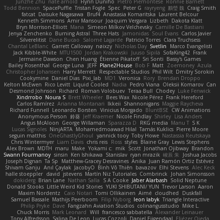
Junzhe Zhu
nate arnold
Flynn Duniho
Pietro Piemontese
Ronnie Barnett
Todd Bennion
SpacePuffle
Tristan Fogle
Spec
Peter G
rayryeng
鸝瑩 魏
Craig Smith
fatcat
Daisuke Nagasawa
Bruf4
Anastasia Komaritska
Laurent Belcour
Kenneth Simmons
Amir Mansour
Joaquim Vergara
Lizbeth
Dakota Klatt
Bryn Morrison-Elliott
Mana
Simeon Milkov Velchevsky
Camille De Bastiani
Jenya Zenchenko
Burning Astral
Three Hats
Jamonidas
Soul Evans
Carlos Javier
Silverelitist
Dane Bucao
Salomé Lagarde
Patricio Torres
Clara Truchsess
Chantal LeBlanc
Garrett Calloway
nøixzy
Nicholas Day
Svetlin
Marco Evangelisti
Jack Kibble-White
MTU1500
Jordan Krakowski
Juuso Sipilä
SofaKing42
Frank
Jermaine Dawson
Chen Huang
Étienne Pikatoff
Sri Sonti
Bassy's Games
Bailey Rosenthal
George Luna
JEFF
Plane2House
Bob F
Matt
Zoemoney
Azula
Christopher Johansen
Harry Merrett
Respectable Studios
Phil Wilt
Dmitry Sorokin
Cookymine
Daniel Dias
Pixi_lab
MD1
Veronica
Rory
Brendan Droppo
Kelton McEwen
Rico Levitt
Liquid Cooled
Nadia
Pedro Viana
Oleksii Komarov
Can
Desmond Johnson
Richard
Roman Volobuev
Teraa Bull
Chodey
Luke Fenwick
Xindrrobo
Noura S
Brett Wheeler
Bees Wax
Nicole Pérez
Frank Hereford
Carlos Ramírez
Arianna Montanari
Ikkeii
Shannonigans
Maggie Raycheva
Richard Funnell
Leonardo Borsten
Vinicius Morgado
BluntBSE
CW Animations
Anonymous Person
鈴葵
Jeff Kraemer
Nicole Findlay
Shirley
Lisa Anders
Angus McAloon
George Willaman
Sparazza D
RKG media
Manu T
S K
Lucas Signoles
NinjARTA
Mohamedmoawad Hilal
Tamás Kuklics
Pierre Moore
seguin matthis
OneGhastlyGhoul
yannick tooy
Toby Howe
Nastassia Reutskaya
Chris Wintermyer
Liam Davis
chris reis
Ross
styles
Blaine Gray
Lewis Stephens
Alex Brown
MDTH
maru
Make
Yokami c:
mik
Scott
Jonathan Ojibway
Brandon
Swann Fourmanoy
sinsin
Ken Ishikawa
Stanislav
ryan mrazik
峻辰 朱
Joshua Jacobs
Joseph Dignan
Ta Sp
Matthew-Gracey Desravines
Anika
Juan Ramón Ortiz Estévez
Shivam Ganju
Anıl Çaylak
JacobyO
Bình Võ Thiên
bavazov
Elhi Stevens
Alec Keck
halle stoeppler
david
jstevens
Martín Niz Tutoriales
Combrinck
Johan Simonsson
dokiderg
Brian Lane
Nathan Salla
S A Cooke
Jaber Alarbash
Solid Neptune
Donald Stooks
Little Weird Kid Stories
YUKI SHIBUTANI/ YUN
Trevor Larson
Aaron
Maxim Nordentz
Caio Notari
Tomi Ollikainen
Aimé
cloudhed
Duskfall
Samuel Bassale
Mathijs Peerboom
Filip Nyborg
leon labyk
Triangle Interactive
Philip Pryke
Dave
Fangzahn Aviation Studios
colinangusstudio
Mike L.
Chuck Morris
Mark Leonard
Will
francesco sabbatella
Alexander Leinauer
Tony Alfredsson
Salina De Leon
Lucas Cozzoli
Daniel Eijgendaal
Eliézer Ojeda