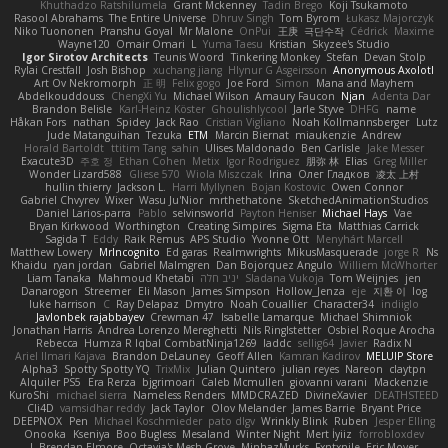
Khuthadzo Ratshilumela
Grant Mckenney
Tadin Brego
Koji Tsukamoto
Rasool Abrahams
The Entire Universe
Dhruv Singh
Tom Byrom
Łukasz Majorczyk
Niko Tuononen
Pranshu Goyal
Mr Malone
OnPui
王庚
극단수작
Cédrick
Maxime
Wayne120
Omair Omari
L
Yuma Taesu
Kristian
Skyzee's Studio
Igor Sirotov Architects
Teunis Woord
Tinkering Monkey
Stefan
Devan Stolp
Rylai Crestfall
Josh Bishop
xuchang jiang
Hlynur G Asgeirsson
Anonymous Axolotl
Art Ov Nekromorph
正 明
Felix gogo
Joe Ford
Simon
Mana and Mayhem
Abdelkouddouss
ChengXi Yu
Michael Wilson
Amaury Faucon
Njan
Adenta Dar
Brandon Belisle
Karl-Heinz Köster
Ghoulishlycool
Jarle Styve
DHFG
name
Håkan Fors
nathan
Spidey
Jack Rao
Cristian Vigliano
Noah Kollmannsberger
Lutz
Jude Matanguihan
Tezuka
ETM
Marcin Biernat
miaukenzie
Andrew
Horald Bartoldt
ttitim Tang
sahin
Ulises Maldonado
Ben Carlisle
Jake Messer
Exacute3D
주호 정
Ethan Cohen
Metix
Igor Rodriguez
朋弥 林
Elias
Greg Miller
Wonder Lizard588
Gliese 570
Wiola Miszczak
Irina
Олег Гладков
凌太 上村
hullin thierry
Jackson L.
Harri Myllynen
Bojan Kostovic
Owen Connor
Gabriel Chvyrev
Wixer
Wasu Ju'Nior
mrthethatone
SketchedAnimationStudios
Daniel Larios-parra
Pablo
selvinsworld
Payton Heniser
Michael Hays
Vae
Bryan Kirkwood
Worthington
Creating Simpires
Sigma Eta
Matthias Carrick
Sagida T
Eddy
Raik Remus
APS Studio
Yvonne Ott
Menyhárt Marcell
Matthew Lowery
MrIncognito
Ed garas
Realmwrights
MikusMasquerade
jorge R
Ns
Khaidu
ryan jordan
Gabriel Malmgren
Dan Bojorquez Angulo
Williem McWhorter
Liam Tanaka
Mahmoud Khetabi
יניב חלה
Sladana Vukoja
Tom Weijnjes
jen
Danarogon
Streemer
Eli Mason
James Simpson
Hollow_Jenza
eje
지환 이
log
luke harrison
C
Ray Delapaz
Dmytro
Noah Couallier
Character34
indiiglo
Javlonbek rajabbayev
Crewman 47
Isabelle Lamarque
Michael Shimniok
Jonathan Harris
Andrea Lorenzo Mereghetti
Nils Ringlstetter
Osbiel Roque Arocha
Rebecca
Humza R Iqbal CombatNinja1269
laddc
sellig64
Javier
Radix N
Ariel Ilmari Kajava
Brandon DeLauney
Geoff Allen
Kamran Kadirov
MELUIP Store
Alpha3
Spotty Spotty YQ
TrixMix
Julian Quintero
julian reyes
Nareon
claytpn
Alquiler PS5
Era Rerza
bjgrimoari
Caleb Mcmullen
giovanni varani
Mackenzie
KuroShi
michael sierra
Nameless Renders
MMDCRAZED
DivineXavier
DEATHSTEED
Cli4D
vamsidhar reddy
Jack Taylor
Olov Melander
James Barrie
Bryant Price
DEEPNOX
Pen
Michael Koschmieder
pato dlgv
Wrinkly Blink
Ruben
Jesper Elling
Onooka
Kseniya
Boo Bugless
Mesaland
Winter Night
Mert İyiiz
forrobloxdev
J. Brendan Elmore
Octavia's Mesh Grove
MinhazMurks
Fxntxnile
Eric Moyer