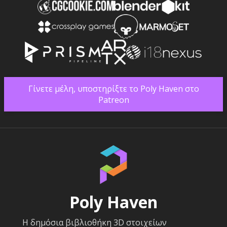
Γίνετε μέλη, υποστηρίξτε το Poly Haven στο
Patreon
Poly Haven
Η δημόσια βιβλιοθήκη 3D στοιχείων