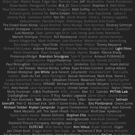
Victor Gan
Walter Bosse
Edgar San
Pamela Case
Jeff
Modicolitor
Frank Riccobono
Shaw Kaake
Panagiotis Tourlas
果冻_JS
Dave Liewald
Stephan S
Matt Allen
Paul Schicketanz
Norimichi Sano
DGagster
Matt Griffey
Ian Hubert
Linda Robbins
Richard Lyons
Joanne Tai
Mahe Dewan
Finn Bear
Ivan Sepulveda
Gabor Z
Jeremy Park
Cameron Keffer
Yan Shi
Ulrich Woehr
Chris Li
Zachary Capalbo
Kelly Johnson
Hannes Dreyer
Elektrospy
Buttered Side Down
The Dread Vixen Alinsa
Laura Kimmel
Timo Muraja
Tom Norman
Rodney Schmidt
Arioch Snowpaw
Catface Meowmers
gardeninn thomas
Istvan Kozma
QuesoGr7
Luis Naranjo
Sean
jamie ngai to lo
Lök Leung
Jack Foley
fxtentacle
Marielli Vichique
Primaris
Kirt Blackwood
mark wrabel
James Harrison
Alvaro Villagomez
Mark Hoffman
Josh Roenker
Martin Lukačka
AaronFung
Ben-Adam Berger
Hun73rdk
Abraham Mast
YYSSun
Thierry Mayrand
Richard McGowan
Aubrey Pullman
R.J. Rhodes Writes
Atelier Argos Art
Light Films
Rémi Verschelde
Ryan Reisiger
SizeKivit
Stymie
Dustin
Patrick Brady
ProtanopicMidget
Brandon Snodgrass
Tyler K Spicher
Arnaud PUIRAVAUD
Joseph Catrambone
HippoThalamus
Sean Kennedy
Tomek LECOCQ
Paul Mcloughlin
DaLivelyGhost
Lose Pacific
Jimikimo
Ben Bosma
mark stalzer
Jack J
Ian Neisser
Marcus Morba
LePew
Ryan Roden-Corrent
Joshua Albers
Kristen Westphal
Jon White
Jack Fenech
Jotunkottr
Hexdrake's Art
Ted Curtis
nullinc
Zach du Toit
John Partington
Kazuki Kamimura
Mark Boss
Yaron L.
Lukas Kalbertodt
Marcos Vaz
Sébastien Tricoire
Masanori Tottori
QuirkyTopHat
ReJ aka Renaldas Zioma
VFRAME
Michael Whiteside
Wolfer Moyens
Arturo Leone
Pete
Alex Harvill
Lauri Kananen
wheany
Unreal Sensei
tchaikovsky2
Taylor J Peters
Molly Footman
大重生-TheRebirth
RSH__studio
Mat
S C
Cailrdar
PYTHA Lab
OddlyBigBear
binotti lucia
IT Roy
Karabo Legwaila
Zane Olson
Chord Shore
A. Stan Konowitz
Talii
Bruce Matthews
Aria
3dfan
Xatonym
Barney
Sethesh
blendFX
Petr O
Michael Vick
Seth // Gone Indie, Bro...
Eric Pontbriand
Glenn Jones
Michael Tedder
Krystal Camprubi
Eugene Ovcharenko
Fiona Margrie
Alan Daniels
Mark Mazaitis
Jeff
The Sarah Hirsch
Paul Dolzall
Wolf Daw
kyleboze
Taylor Galen Kadee
Steven Ekholm
Stephen Ellis
Aximmetry Technologies
Sarah Wiener
Andrew Faithfull
wellingtoncrab
Ada Rose Cannon
Resilient Picture Company
Almighty Laxz
Jonathan Brandt
Szabolcs Dombi
Jose Nario
ELITECAD
Nick Storey
Ryan
Kim Vitkus
Bryan Halcott
Glyph
Jan Oliver Koch
Reggie Storm
Dan Repp
pk
Nathaniel E Bell
Benita Winckler
Kai Honeck
Íkara
Psychosadistic
Algot Nordström
Trag1cHaze
KaiCee
Kurt Wilson