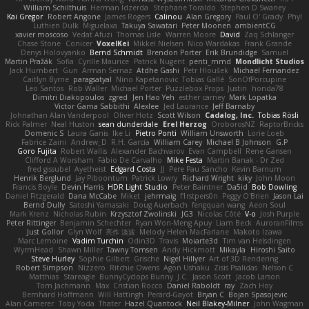
William Schilthuis
Herman Idzerda
Stephane Toraldo
Stephen D Swaney
Kai Gregor
Robert Angone
James Rogers
Calinou
Alan Gregory
Paul O' Grady
Phyl
Luthien Dulk
Miguelaxa
Takuya Sawatari
Peter Moonen
ambientCG
xavier moscoso
Vedat Afuzi
Thomas Lisle
Warren Moore
David
Zaq Schlanger
Chase Stone
Conicer
VoxelKei
Mikkel Nielsen
Nico Wardakas
Frank Grande
Denys Holovyanko
Bernd Schmidt
Brendon Porter
Erik Brundidge
Samuel
Martin Pražák
Sofia
Cyrille Maurice
Patrick Nugent
penti_mmd
Mondlicht Studios
Jack Humbert
Gun
Arman Sernaz
Atdhe Gashi
Petr Hloušek
Michael Fernandez
Caitlyn Byrne
paragsatyal
Nino Kapetanovic
Tobias Gallé
SonOfPorcupine
Leo Santos
Rob Waller
Michael Porter
Puzzlebox Props
Justin
honda78
Dimitri Diakopoulos
zgred
Jen Hao Yeh
esther carney
Mark Lopatka
Victor Gama Sabbithi
Alexlee
Jed Laurance
Jeff Barnaby
Johnathan Alan Vanderpool
Oliver Hotz
Scott Wilson
Cadalog, Inc.
Tobias Rösli
Rick Palmer
Neal Huston
sean dunderdale
Erel Herzog
OroborosNZ
RaptorBricks
Domenic S
Laura Ganis
Ike Li
Pietro Ponti
William Unsworth
Lorie Loeb
Fabrice Zaini
Andrew_D
R.H. García
William Carey
Michael B Johnson
G.P
Goro Fujita
Robert Wallis
Alexander Bachvarov
Evan Campbell
Rene Gansen
Clifford A Worsham
Fábio De Carvalho
Mike Festa
Martin Banak - Dr Zed
fred gissubel
Ayetheist
Edgard Costa
JJ
Pere Pau Sancho
Kevin Barnum
Henrik Berglund
Jay Piboontum
Patrick Lowry
Richard Wright
kiky
John Moon
Francis Boyle
Devin Harris
HDR Light Studio
Peter Baintner
Da5id
Bob Dowling
Daniel Fitzgerald
Dana McCabe
Miket
jehrmaig
f1rstpers0n
Peggy O'Brien
Jason Lai
Bernd Dully
Satoshi Yamasaki
Doug Auerbach
fengquan wang
Aeon Soul
Mark Krenz
Nicholas Rubin
Krzysztof Zwolinski
JG3
Nicolas Côté
V-o
Josh Purple
Peter Rittinger
Benjamin Schechter
Ryan Won-Meng Apuy
Liam Beck
AuroranFilms
Just Gollor
Glyn Wolf
亮作 淡波
Melody Helen MacFarlane
Makoto Izawa
Marc Lemoine
Vadim Turchin
Odin3D
Travis
Moiarte3d
Tim van Helsdingen
WyrmHead
Shawn Miller
Tawny Tomsen
Andy Hickmott
Mikayla
Hiroshi Saito
Steve Hurley
Sophie Gilbert
Grische
Nigel Hillyer
Art of 3D Rendering
Robert Simpson
Nizzero
Ritchie Owens
Agon Ushaku
Zisis Psalidas
Nelson C
Matthias
Stareagle
BunnyCyclops Bunny
J.C.
Jason Scott
Jacob Larson
Tom Jachmann
Max
Cristian Rocco
Daniel Raboldt
ray
Zach Hoy
Bernhard Hoffmann
Will Hattingh
Perard-Gayot
Bryan C
Bojan Spasojevic
Alan Camerer
Toby Yoda
Thater
Hazel Quantock
Neil Blakey-Milner
John Wagman