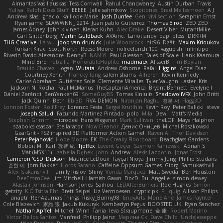
Almantas Vasiliauskas
Tess Cornwall
Rahul Chandwaney
Austin Durban
Travis
Yuliya
Ralph Does Stuff
EEEEE
Jelle sahmkow
Scopitones
Brad Mellesmoen
A J
Andrew Islas
Ignacio
Kalliope Marie
Josh Dunfee
Gen
viviisection
Seraphin Ernst
Ryan game
SLAWWNN_ 2214
Juan pablo Gutierrez
Thomas Elrod
ZED ZED
James Abney
John kivinen
Kieran Kuhn
Alec Drake
Desert Viber
MutantMike
Carl Glittenberg
Martin Guldbaek
AVAinc.
Lariotjandy
papi bless
DRKRM
THG Creative
lia wu
joop van drunick
Julie Woodcock
nic96
Dzät
Maxim Krioukov
Furkan Kirac
Scott North
Reese Moore
nofreelunch 100
vagueish
Infinitipo
Riverin David-Alexandre
DennyB
NAN YI
Paul Gleason
Tales of Scale
Hank Kaamura
Mind Bird
robzilla
HonorableHoplite
madmacx
AlisserB
Tim Boylan
Braulio Chavez
Logan
Wutata
Andrew Osborne
Rafal
Higgins
Angel Diaz
Courtney Xenith
Francky Tang
salem shams
Alheren
Kevin Kennedy
Carlos Abraham Gutiérrez Solis
Clemente Miralles
Tyler Vaughn
Laster
Kris
Jackson N. Rocha
Paul McManus
TheCaptainAmerica
Bryant Bennett
Evelyne I
Dániel Zarándi
BenYanken69
SomeGuyBS
Tomas Kiniulis
ShadowolfVFX
John Britti
Jack Quinn
Beth
Ebi3D
RVA DEMON
Niranjan Raghu
경문 서
Flagg3D
Lonnon Foster
Rolf Frey
Lorenzo Festa
Sergei Krutihin
Kevin Roy
Peter Balicki
steve
Joseph Salud
Facundo Martinez Pintado
polo
Mila
Dewi
Matt's Media
Stephen Grimm
microdee
Hans Wegener
Mark Sullivan
theLOF
Maya Halphon
szabolcs csaszar
Stellarator
Now Eleanor
Денис Оницев
Michał Roszkowski
GearGrit - PS2 inspired 3D Platformer Action Game!
Raven Ai
Thor Davidsen
Peter Pejanović
Hope Moore
EK
The Creaky Floorboard
Beachglass Gardens
Bobbit M.
Karl
敦智 紀
Tjoffex
Levent Göçer
Szymon Kaniewski
Adrian S
Mat (M5X11)
Izabella Dębek
john
Andrew
Alexis Lazootin
Jonas Trost
Cameron 'CSD' Dickson
Maurice LeDoux
Fayçal Njoya
Jimmy Jung
Phillip Studans
준현 이
Jorn Bakker
Lloros Sarano
Caffeine Oppsum Games
Giorgi Samukashvili
Alex Tsiskarishvili
Family Rislov
Shiny
Vonda Marquez
Matt Sweda
Ben Houston
DeeEmmCee
Jim Mitchell
Hamish Gawn
DocD
Bu
Angelie
simon dewey
Alastair Johnson
Harrison Jones
Saihou
LEDAfterBurners
Roe Hughes
Simon
getzity
K.O Tsitra Eht
Brett Seipel
Liz Vermoesen
cryptic pk
PJ
quig
Allison Philips
anaptr
RenAzuma's Things
Risky_Bunny98
EndyArts
Mone Ane
James Paynter
Cole Blazevich
家維 張
Jakub Kukuryk
Kemberlyn Pegus
BOOSTED UK
Ryan Sanchez
Nathan Apffel
Mitchell Winn
Tania
Ieva Straupmane
金 康
Robert Marino
Victor De los Santos
Manfred
Philipp Jainz
Марина Ск
Dave Child
UncleJesseppe