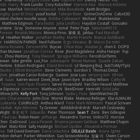
nds
Harry
Frank Lundin
Cory Kutschker
Harnick Atur
Marcos Antonio
how
Mon1k4
Mitchell Kirkwood
Mike Bonafede
Keith Bridges
angley
Juan M Ortiz
yusuf kodat
Taliesin River
GrimeOnADime
Cabot3D
ntient chicken noodle soup
Robbe Callewaert
Michael
Shalekendar
Matthew Edgmon
Tara Exotic
Juha Lindfors
Haydon Costall
Gonzako
ristine
Gray
Someone Anyone
sonal
Peter Page
Saturnis#6115
Pureon
Rinalds Miļicins
Monica Pirvu
家俊 吴
Jahluu
Paul Marshall
ral
Heather Walker
Jonathan Shelley
Martín Franchi
Bianca Goldbach
r
HARRISON PARKER
Ned Fullsom
Ergo Venatus
D
Marco De mitri
aleria Rosales
ZerozenSFM
tbycae
Chloe Kiso
Alastair JL
chen li
OOPS!
than Mulwee
Jonathan Correa
Rose
Jhon Magdalena
Aisha Harper
Fuji
xx
Zhou Weitong
Tony Elwood
Sprague Williams
FeroshGirlSims
hewan
luke gentile
Lux_Fox
azbeaupre
Binsei Numao
Quade Zaban
lentine
Edson Rodriguez
Dávid Borsodi
Lil Sleeping Bag
SubToMyYTplz
Studio | Elliott Benjamin
Steve Clements
Gordon S
Thomas Deisz
ýšek
Jonathan Caron-Roberge
Gaston
Jose Luis
seryong kim
till toe
ll
Isaac
katren wood
Deek_Blue
Jason Eyre
Bradley Wilson
Cathy W
a Toyama
Von Piper Flowers
Søren Rosendahl
Van Den Heuvel Matthew
se Espinoza
iiiimmmm
Matthias LN
SteelDriver
Henri49
Solid Jake
tthew Jeffs
Kelly Port
Tony Johnson
Sadie J. Foxx
SilentWatcher28
iulio Chiaramonte
John Doe
Mornè Blake
Mateusz Relinger
Elia ALMALIKI
 Lukkarila
ColdRice25
Anthea Ward
Peter Mark Wittmann
Pascal Scrivani
Hadlah
Kyle Mitrione
Ty Grenier
dddddrdrdrdrdr
Marcell Ceslowsky
 Wight
幸史 松下
Eduardo
Peter Thomson
Sean T
Zero
Ben Gillespie
Paul Lau
Robin Nuen
jeffsarge
Alexandro Torres
Volico72
morzsa
Chen
DaDrood
Laura Pesenti
Brianna Janssen Saldivar
Matthew Chapin
cker
Matz Klint
Sally Hastings
Michael Updike
Alexandra Forman
ova
Tell David Evensen
Daria Udachina
DELILLE Basile
Acura .Ignite
andon dehart
Parker Wheeldon
Gas SessionMedia
정율 이
Owen Carson