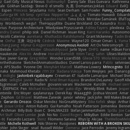
z
Gaël Gilly
Musical Nexus
Buttmunky1
Danny Sale
Elias Guevara
Kathreena
ale
Gökhan Sazdağı
Steve-0
el smells
丸 黒
Domantas Jokšas
Eduard
EvilQ
Espen
Princess
SiryuSama
Kelu
Sean Derham
Sam Fowler
Funny_ Compilat
Gaforga VK
Ich Simp
cyril faia
Nipper1er
ふぇ えっ
Tomato Huwaidi
Eduard
nzales
Cristi Vanderburg
Kaeden Hahn
Timo Erick
Miroslav Šamánek
EfulTo
ey
Workbench
wegu1
TheHappyElite
Duane Strickland
DC Kasundra
Ross
M
orius
Purpose Architecture
Władysław Pryszczarek
Ashley Fayers
plexlexia
D
andru Daniel
philip sisk
Daniel Richman
Ieuan King
Karri Haranko
Autonomou
Nicolò Caterina
aureliana
Khuthadzo Ratshilumela
Grant Mckenney
Tadin Br
ne
OnPui
王庚
극단수작
Cédrick
Maxime
Wayne120
Omair Omari
L
Yuma 
chang jiang
Hlynur G Asgeirsson
Anonymous Axolotl
Art Ov Nekromorph
正
Belisle
Karl-Heinz Köster
Ghoulishlycool
Jarle Styve
DHFG
name
Håkan For
miaukenzie
Alex Vo
Andrew
Horald Bartoldt
ttitim Tang
sahin
Ulises Maldo
Elias
Javier Garay
Greg Miller
Wonder Lizard588
Gliese 570
Wiola Miszczak
I
mrthethatone
SketchedAnimationStudios
Daniel Larios-parra
Pablo
selvinsw
us
APS Studio
Yvonne Ott
Menyhárt Marcell
Matthew Lowery
MrIncognito
Ed
anaka
Mahmoud Khetabi
יניב חלה
Sladana Vukoja
Tom Weijnjes
jen
Danarog
4
indiiglo
Javlonbek rajabbayev
Crewman 47
Isabelle Lamarque
Michael Shi
addc
sellig64
Javier
Radix N
Ariel Ilmari Kajava
Brandon DeLauney
Geoff All
bjgrimoari
Caleb Mcmullen
giovanni varani
Mackenzie
KuroShi
michael sierr
e
DEEPNOX
Pen
Michael Koschmieder
pato dlgv
Wrinkly Blink
Ruben
Jesper 
xntxnile
Eric Moyer
qaylanuraya
Derek Ray
Waaagghh
Joshua Vincent
Amar
Zephon
Gil Bruvel
Matthew Zaneski
junior
whitey
Jack John
Will Makes Beat
e
Gerardo Orozco
Oskar Mendez
NoGreatMystery
Bike Kefeli
shiipi
Arthur
ak
Josue Uribe
Anton Rubets
Gui Ramalho
Noah Patterson
Jomenikia
Benne
Archman
Billy Bob
Evan C
SHALIWA233
Stefan Jammertzheim
SpiSlu
Joe Ca
Art Stuff
Oliver Lemke
Josh
No No
David Rogers
MilkyBun
Eddie Benton
Sa
 이
Facundo Lazzaro
Stenz
Filomeno Saraiva
Rhys lg
Aki Jae
TheMellowMel
ttle
Michelle Rothwell
Niki Shterev
RussJones
REBORN WITH A BROKEN SKIL
ohler
John Steger
snail
Russell Wilder
Demerui
Jace Perrodin
Jeremy Ingram