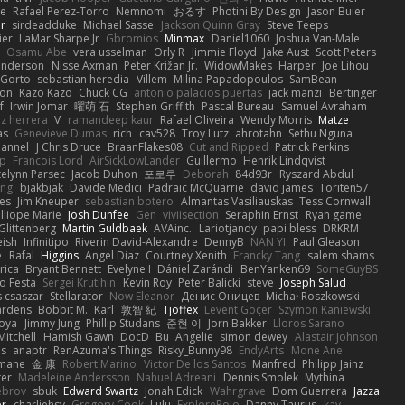
e
Rafael Perez-Torro
Nemnomi
おるす
Photini By Design
Jason Buier
ar
sirdeadduke
Michael Sasse
Jackson Quinn Gray
Steve Teeps
ier
LaMar Sharpe Jr
Gbromios
Minmax
Daniel1060
Joshua Van-Male
Osamu Abe
vera usselman
Orly R
Jimmie Floyd
Jake Aust
Scott Peters
enderson
Nisse Axman
Peter Križan Jr.
WidowMakes
Harper
Joe Lihou
Gorto
sebastian heredia
Villem
Milina Papadopoulos
SamBean
eon
Kazo Kazo
Chuck CG
antonio palacios puertas
jack manzi
Bertinger
f
Irwin Jomar
曜萌 石
Stephen Griffith
Pascal Bureau
Samuel Avraham
z herrera
V
ramandeep kaur
Rafael Oliveira
Wendy Morris
Matze
as
Genevieve Dumas
rich
cav528
Troy Lutz
ahrotahn
Sethu Nguna
lannel
J Chris Druce
BraanFlakes08
Cut and Ripped
Patrick Perkins
p
Francois Lord
AirSickLowLander
Guillermo
Henrik Lindqvist
telynn Parsec
Jacob Duhon
포로루
Deborah
84d93r
Ryszard Abdul
ang
bjakbjak
Davide Medici
Padraic McQuarrie
david james
Toriten57
es
Jim Kneuper
sebastian botero
Almantas Vasiliauskas
Tess Cornwall
lliope Marie
Josh Dunfee
Gen
viviisection
Seraphin Ernst
Ryan game
 Glittenberg
Martin Guldbaek
AVAinc.
Lariotjandy
papi bless
DRKRM
ish
Infinitipo
Riverin David-Alexandre
DennyB
NAN YI
Paul Gleason
e
Rafal
Higgins
Angel Diaz
Courtney Xenith
Francky Tang
salem shams
rica
Bryant Bennett
Evelyne I
Dániel Zarándi
BenYanken69
SomeGuyBS
o Festa
Sergei Krutihin
Kevin Roy
Peter Balicki
steve
Joseph Salud
 csaszar
Stellarator
Now Eleanor
Денис Оницев
Michał Roszkowski
ardens
Bobbit M.
Karl
敦智 紀
Tjoffex
Levent Göçer
Szymon Kaniewski
joya
Jimmy Jung
Phillip Studans
준현 이
Jorn Bakker
Lloros Sarano
Mitchell
Hamish Gawn
DocD
Bu
Angelie
simon dewey
Alastair Johnson
ps
anaptr
RenAzuma's Things
Risky_Bunny98
EndyArts
Mone Ane
pmane
金 康
Robert Marino
Victor De los Santos
Manfred
Philipp Jainz
ter
Madeleine Andersson
Nahuel Adreani
Dennis Smolek
Mythina
ebrov
sbuk
Edward Swartz
Jonah Edick
Wahrgrave
Dom Guerrera
Jazza
er
charliehsy
Gregory Cook
Lulu
ExplorePolo
Danny Taurus
kay