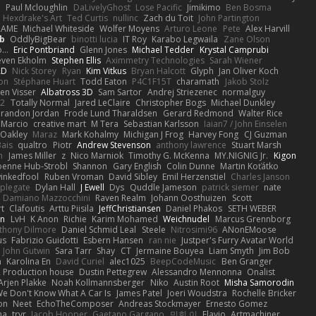
Q
Paul Mcloughlin
DaLivelyGhost
Lose Pacific
Jimikimo
Ben Bosma
Hexdrake's Art
Ted Curtis
nullinc
Zach du Toit
John Partington
RAME
Michael Whiteside
Wolfer Moyens
Arturo Leone
Pete
Alex Harvill
b
OddlyBigBear
binotti lucia
IT Roy
Karabo Legwaila
Zane Olson
...
Eric Pontbriand
Glenn Jones
Michael Tedder
Krystal Camprubi
even Ekholm
Stephen Ellis
Aximmetry Technologies
Sarah Wiener
AD
Nick Storey
Ryan
Kim Vitkus
Bryan Halcott
Glyph
Jan Oliver Koch
on
Stéphane Huart
Todd Eaton
P4C1F15T
charamath
Jakob Stolz
en Visser
Albatross 3D
Sam Sartor
Andrej Striezenec
normalguy
62
Totally Normal
Jared LeClaire
Christopher Bogs
Michael Dunkley
randon Jordan
Frode Lund Tharaldsen
Gerard Redmond
Walter Rice
 Marcio
creative mart
M Tera
Sebastian Karlsson
Iaian7 / John Einselen
Oakley
Maraz
Mark Kohalmy
Michigan J Frog
Harvey Fong
CJ Guzman
Bais
qualtro
Piotr
Andrew Stevenson
anthony lawrence
Stuart Marsh
h
James Miller
z
Nico Marniok
Timothy G. McKenna
MY.NIGNIG Jr.
Kigon
oenne Hub-Strobl
Shannon
Gary English
Colin Dunne
Martin Koťátko
inkedfool
Ruben Vroman
David Sibley
Emil Herzenstiel
Charles Janson
plegate
Dylan Hall
J Ewell
Dys
Quddle Jameson
patrick siemer
nate
Damiano Mazzocchini
Raven Realm
Johann Oosthuizen
Scott
t
Clafoutis
Arttu Piisila
JeffChristiansen
Daniel Phakos
SETH WEBER
in
LvH
K Anon
Richie
Karim Mohamed
Weichnudel
Marcus Grennborg
thony Dilmore
Daniel Schmid Leal
Steele
Nitrosimi96
ANonEMoose
us
Fabrizio Guidotti
Esbern Hansen
ran nie
Justper's Furry Avatar World
John Gutwin
Sara Tarr
Shay
CT
Jermaine Bouyea
Liam Smyth
Jim Bob
n
Karolina En
David Curiel
alec1025
BeepCodeMusic
Ben Granger
R Production house
Dustin Pettegrew
Alessandro Mennonna
Onalist
Arjen Plakke
Noah Kollmannsberger
Niko
Austin Root
Misha Samorodin
e Don't Know What A Car Is
James Patel
Joeri Woudstra
Rochelle Bricker
on
Neet
EchoTheComposer
Andreas Stockmayer
Ernesto Gomez
ha
trvr
Jacob Hooper
Gaetano Gargano
민희 이
Flavio
Artmachiner