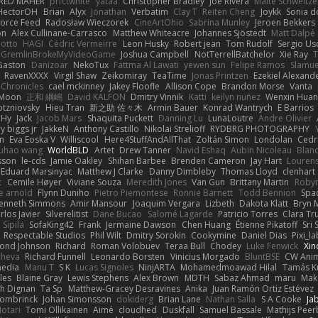
RED MAHER
prfctwhite
yataa
Christopher Bradley
Joe Rivera
Malte Schweitze
HectorOH
Brian
Alyx
Jonathan
Verbatim
Clay T
Reiten Cheng
Joykk
Sonia d
Force Feed
Radosław Wieczorek
CineArtOhio
Sabrina Munley
Jeroen Bekkers
on
Alex Cullinane-Carrasco
Matthew Whiteacre
Johannes Sjöstedt
Matt Dalpé
 otto
HAGI
Cédric Vermeirre
Leon Husky
Robert jean
Tom Rudolf
Sergio Us
GremlinBrokeMyVideoGame
Joshua Campbell
NotTerrellBatchelor
Xie Ray
T
Gaston
Danizoar
NekoTux
Fattma Al Lawati
yewen sun
Felipe Ramos
Slamue
RavenXXXX
Virgil Shaw
Zeikomiray
TeaTime
Jonas Printzen
Ezekiel Alexand
 Chronicles
cael mckinney
Jakey Floofle
Allison Cope
Brandon Morse
Vanta
Moon
正和 綱嶋
David KALFON
Dmitry Vinnik
Katti
keilyn nuñez
Wenxin Hua
otzniovsky
Hieu Tran
新之助 佐々木
Armin Bauer
Konrad Wantrych
E Barrios
 Hy
Jack
Jacob Mars
Shaquita Puckett
Danning Lu
LunaLoutre
Andre Olivier
ry biggs jr
JakkeN
Anthony Castillo
Nikolai Strelioff
RYDBRG PHOTOGRAPHY
n
Eva Eoska V
Williscool
Here4StuffAndAllThat
Zoltán Simon
Londolan
Cedr
uhao wang
WorldBLD
Artet
Drew Tanner
Navid Eshaq
Aubin Nicoleau
Blan
ksson
le-cds
Jamie Oakley
Shihan Barbee
Brenden Cameron
Jay Hart
Lourens
Eduard Marsinyac
Matthew J Clarke
Danny Dimbleby
Thomas Lloyd
clenhart
t
Cemile Høyer
Viviane Souza
Meredith Jones
Van Gun
Brittany Martin
Roby
e arnold
Flynn Duniho
Pietro Piemontese
Ronnie Barnett
Todd Bennion
Spac
enneth Simmons
Amir Mansour
Joaquim Vergara
Lizbeth
Dakota Klatt
Bryn M
rlos Javier
Silverelitist
Dane Bucao
Salomé Lagarde
Patricio Torres
Clara Tr
 Sipilä
SofaKing42
Frank
Jermaine Dawson
Chen Huang
Étienne Pikatoff
Sri 
Respectable Studios
Phil Wilt
Dmitry Sorokin
Cookymine
Daniel Dias
Pixi_l
ond Johnson
Richard
Roman Volobuev
Teraa Bull
Chodey
Luke Fenwick
Xin
cheva
Richard Funnell
Leonardo Borsten
Vinicius Morgado
BluntBSE
CW Anim
edia
Manu T
S K
Lucas Signoles
NinjARTA
Mohamedmoawad Hilal
Tamás Ku
les
Blaine Gray
Lewis Stephens
Alex Brown
MDTH
Sabaz Ahmad
maru
Mak
h Dignan
Ta Sp
Matthew-Gracey Desravines
Anika
Juan Ramón Ortiz Estévez
ombrinck
Johan Simonsson
dokiderg
Brian Lane
Nathan Salla
S A Cooke
Ja
otari
Tomi Ollikainen
Aimé
cloudhed
Duskfall
Samuel Bassale
Mathijs Pee