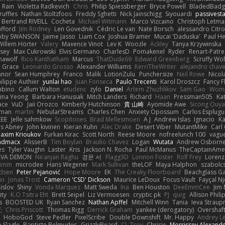
Rain
Violetta Radkevich
Chris
Philip Spiessberger
Bryce Powell
BladedBadg
ruffles
Nathan Stoltzfoos
Freddy Sghetti
Nick Jainschigg
Siyouardi
passivest
Bertrand RIVEILL
Cocheta
Michael Witmann
Marco Vizcaino
Christoph Letma
afford
Jim Rodney
Len Govednik
Cédric Le van
Nate Borsch
alessandro Citro
oby SWANSON
Jaime Jasso
Liam Cox
Joshua Bramer
Mucai 'Daduska'
Paul H
Willem Hörter
Valery
Maxence Vinot
Lev K
Woozle
Ackley
Tanya Krzywinska
sey
Max Cukrowski
Elvis Germano
CharlesD
Pomakenel
Ryder
Renart-Patr
mawolf
Rico Kanthatham
Marcus
ThatDude69
Edward Greenberg
Scruffy Wol
 Grace
Leonardo Grosso
Alexander Williams
KerriTheWriter
alejandro chave
eanor
Sean Humphrey
Franco
Malik
LotionZulu
Punchersize
Neil Rowe
Nicol
ilippe Authier
yunlai hao
Juan Fonseca
Paulo Trecenti
Karol Droszcz
Fancy F
mbino
Callum Walton
etudenc
zylo
Daniel
Artem Zhuzhlikov
Sam Gao
Wom
ina Yeong
Barbara Hanusiak
Mitch Landers
Richard
Haan
Pressman505
Ka
ace
VuD
Jaii Orozco
Kimberly Hutchinson
貴 山崎
Ayomide Awe
Sicong Ouy
gman
martin
NebularStreams
Charles Chen
Anxiety Opossum
Carlos Esplugu
EEE
Jelle sahmkow
Scopitones
Brad Mellesmoen
A J
Andrew Islas
Ignacio
Ka
s Abney
John kivinen
Kieran Kuhn
Alec Drake
Desert Viber
MutantMike
Carl
axim Krioukov
Furkan Kirac
Scott North
Reese Moore
nofreelunch 100
vague
admacx
AlisserB
Tim Boylan
Braulio Chavez
Logan
Wutata
Andrew Osborn
es
Tyler Vaughn
Laster
Kris
Jackson N. Rocha
Paul McManus
TheCaptainAme
RVA DEMON
Niranjan Raghu
경문 서
Flagg3D
Lonnon Foster
Rolf Frey
Lorenz
rimm
microdee
Hans Wegener
Mark Sullivan
theLOF
Maya Halphon
szabolcs
idsen
Peter Pejanović
Hope Moore
EK
The Creaky Floorboard
Beachglass G
in
Jonas Trost
Cameron 'CSD' Dickson
Maurice LeDoux
Focus Vault
Fayçal N
islov
Shiny
Vonda Marquez
Matt Sweda
Ina
Ben Houston
DeeEmmCee
Jim 
ity
K.O Tsitra Eht
Brett Seipel
Liz Vermoesen
cryptic pk
PJ
quig
Allison Phili
s
BOOSTED UK
Ryan Sanchez
Nathan Apffel
Mitchell Winn
Tania
Ieva Strau
无
Chris Priscott
Thomas Rigg
Derrick Graham
yankee (derogatory)
Overshaf
HoboGod
Steve Pedler
PixelScribe
Double Downshift
Mr. Happy
Andrey L
 Slagle
Baptiste Belmudes
GrizzlyBeard
CJ
Troy
Chrisie
Morrissey Alexand