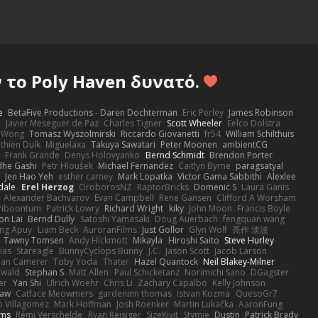
το Poly Haven δυνατό.
e
BetaFive Productions - Daren Dochterman
Eric Perley
James Robinson
o
Javier Meseguer de Paz
Charles Tigner
Scott Wheeler
Eelco Dolstra
a Wong
Tomasz Wyszolmirski
Riccardo Giovanetti
fr54
William Schilthuis
thien Dulk
Miguelaxa
Takuya Sawatari
Peter Moonen
ambientCG
s
Frank Grande
Denys Holovyanko
Bernd Schmidt
Brendon Porter
dhe Gashi
Petr Hloušek
Michael Fernandez
Caitlyn Byrne
paragsatyal
Jen Hao Yeh
esther carney
Mark Lopatka
Victor Gama Sabbithi
Alexlee
dale
Erel Herzog
OroborosNZ
RaptorBricks
Domenic S
Laura Ganis
Alexander Bachvarov
Evan Campbell
Rene Gansen
Clifford A Worsham
 Piboontum
Patrick Lowry
Richard Wright
kiky
John Moon
Francis Boyle
on Lai
Bernd Dully
Satoshi Yamasaki
Doug Auerbach
fengquan wang
ng Apuy
Liam Beck
AuroranFilms
Just Gollor
Glyn Wolf
亮作 淡波
Tawny Tomsen
Andy Hickmott
Mikayla
Hiroshi Saito
Steve Hurley
ias
Stareagle
BunnyCyclops Bunny
J.C.
Jason Scott
Jacob Larson
lan Camerer
Toby Yoda
Thater
Hazel Quantock
Neil Blakey-Milner
ewald
Stephan S
Matt Allen
Paul Schicketanz
Norimichi Sano
DGagster
er
Yan Shi
Ulrich Woehr
Chris Li
Zachary Capalbo
Kelly Johnson
paw
Catface Meowmers
gardeninn thomas
Istvan Kozma
QuesoGr7
o Villagomez
Mark Hoffman
Josh Roenker
Martin Lukačka
AaronFung
lms
Rémi Verschelde
Ryan Reisiger
SizeKivit
Stymie
Dustin
Patrick Brady