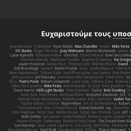
Ευχαριστούμε τους
υποσ
Joni Mercado
S J Bennett
Ryan Wiebe
Max Chandler
Anton
Mike Verta
I/O Studio
Roger Thomas
Joey Wittmann
Marcin Wiśniewski
James
Lasse Kjønnås
Viduttam Katkar
chris huf
David Pekarek
Evan Seccomb
Herman Idzerda
Stephane Toraldo
Stephen D Swaney
Kai Grego
xavier moscoso
Vedat Afuzi
Thomas Lisle
Warren Moore
David
Erik Brundidge
Samuel
Martin Pražák
Sofia
Cyrille Maurice
Patrick 
Nino Kapetanovic
Tobias Gallé
SonOfPorcupine
Leo Santos
Rob Waller
Jed Laurance
Jeff Barnaby
Johnathan Alan Vanderpool
Oliver Hotz
Sc
Ike Li
Pietro Ponti
William Unsworth
Lorie Loeb
Fabrice Zaini
Andrew_
Fábio De Carvalho
Mike Festa
Martin Banak - Dr Zed
fred gissubel
Aye
Devin Harris
HDR Light Studio
Peter Baintner
Da5id
Bob Dowling
Da
Aeon Soul
Mark Krenz
Nicholas Rubin
Krzysztof Zwolinski
JG3
N
Melody Helen MacFarlane
Makoto Izawa
Marc Lemoine
Vadim Tur
Sophie Gilbert
Grische
Nigel Hillyer
Art of 3D Rendering
Robert
Tom Jachmann
Max
Cristian Rocco
Daniel Raboldt
ray
Zach Hoy
John Wagman
Victor Gan
Walter Bosse
Edgar San
Pamela Case
Jeff
Matt Griffey
Ian Hubert
Linda Robbins
Richard Lyons
Joanne Tai
Hannes Dreyer
Elektrospy
Buttered Side Down
The Dread Vixen Al
Luis Naranjo
Sean
jamie ngai to lo
Lök Leung
Jack Foley
fxtentacle
Ben-Adam Berger
Hun73rdk
Abraham Mast
YYSSun
Thierry Mayrand
R