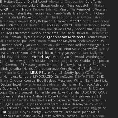
 B
Huitaka Studio
Digital Abbot
Aleksandr Chebotariov
Cole Turner
Alexander Olesen
Luke C
Shawn Anderson
Tess
opostol
Jiří Ptáček
ion69
htai wu
Nadia
Pupper
John KD
Mimic
The Remodeling Veteran
o ramirez
Peter Bates
Jediah Pesu
Randy Wells
Eilir Ho
Mrunit Churi
po
The Starius Project
Punch UP: The Top Contender! Official Patreon
arcin Anyszkiewicz
Ricky Robinson
Elizabeth
moot1n
Scott Fredrickson
aniel Tidemo
ALEX NAVARRO
Table On
Edward
Didier Aerlebout
Anton
s Frontier
Thokozani Mahlanyane
david cachay
Shonn Effner
얍 얍얍
ego
Koji Tsukamoto
Rasool Abrahams
The Entire Universe
Dhruv Singh
Taesu
Kristian
Skyzee's Studio
Igor Sirotov Architects
Teunis Woord
 明
Felix gogo
Joe Ford
Simon
Mana and Mayhem
Abdelkouddouss
s
nathan
Spidey
Jack Rao
Cristian Vigliano
Noah Kollmannsberger
Lutz
nado
Ben Carlisle
Jake Messer
Exacute3D
Piotr Sztucki-Szewców
주호 정
rina
Олег Гладков
凌太 上村
hullin thierry
Jackson L.
Harri Myllynen
orld
Payton Heniser
Michael Hays
Vae
Bryan Kirkwood
Worthington
 garas
Realmwrights
MikusMasquerade
jorge R
Ns
Khaidu
ryan jordan
on
Streemer
Eli Mason
James Simpson
Hollow_Jenza
eje
지환 이
log
mniok
Jonathan Harris
Andrea Lorenzo Mereghetti
Nils Ringlstetter
en
Kamran Kadirov
MELUIP Store
Alpha3
Spotty Spotty YQ
TrixMix
a
Nameless Renders
MMDCRAZED
DivineXavier
DEATHSTEED
Cli4D
Elling
Onooka
Kseniya
Boo Bugless
Mesaland
Winter Night
Mert İyiiz
Declan Newell
Javier Fernández Alegre
julian silver
Nomadic Astronaut
s
SupremeAhegao
nori
Marlise Launstein
Vesperal Mind
Milk Crate
 Lops
Oliver Cromwell
Tomer Meltser
Luke Ridehalgh
ADRIANO JONUS
tt Greene
Peter Hale
Nathaniel Roberts
Mechrot
elijah kenney
J H
rlos
Oscar Castillo
bleached
senko
Lasse Leonhardsen
3darchstuffs
m Biggins
윤구선
gupries on Instagram
Cassie
Bradley Savoy
Wing
ody
Jack Ryan
Brad Leikam
Nasi Paru Bu Amin
Jazmin Lang
宥任 陳
St
L ❤️
复任 陳
Lloyd Collidge
Lev Schwartz
Jared Ross
Jason Mault
Pedro Xavier
isaiah M
lokjl
Mike Wellfare
ratman
Lucas M. Morone