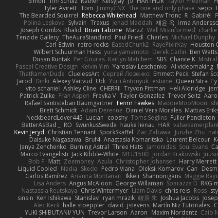
Simon
Tim Schulz
Ratner
KelsyJay
Jo
HARTHUR
Taylor Freeman
F
Tyler Avirett
Tom
JimmyCNX
The one and only phase
sepp
The Bearded Squirrel
Rebecca Whitehead
Matthew Tronc
R
Gabirél
Polina Leskova
Sylvain
Traxus
Jehad Maddah
재윤 옥
Irma Anderss
Joseph Combs
Khalid
Brian Tabone
MarzZ
Well Misinformed
charlie
Tenzide Gallery
TheAuraStandard
Paul Friedl
Charles
Michael Dunphy
Carl-Edwin
retro rocks
EasedChunk2
RayePixlrKay
Houston 
Wilbert Schuurman Hess
yuna yamamoto
Derek Carlin
Ben Watts
Dusan Runtak
Per Gouras
Kaitlyn Matchem
SBS
Chance K
Mistral
Pascal Creative Design
Kelvin Yim
Yaroslav Leschenko
AI videomaking
ThatRamenDude
CluelessArt
Cергей Лозенко
Emmett Peck
Stefan Sc
Jarod
Dinki
Alexey Vaitvud
Udi
Yurii Antonyuk
estuine
Queen Sitra
Fy
vito schaniel
Ashley Cline
CHERRII
Tryvon Pittman
Heli Aldridge
jer
Patrick Zulke
Fran Aspen
Freyka V
Taylor Gonzalez
Trevor Seitz
Aaro
Rafael Santisteban Baumgartner
Fenrir Fawkes
MaddieMooMoon
sh
Brett Schmidt
Adam Derenne
Daniel Vera Morales
Mattias Eri
NeckbeardLover445
Lucian
cooshy
Toms Seglins
Fuller Pendleton
BetterAsBad _
RO
SwunkusSwede
hauke lienau
HAR
valsekamerplan
Kevin Jeryd
Christian Tennant
SporkSkaffel
Zac Zabawa
Junzhe Zhu
nat
Daisuke Nagasawa
Bruf4
Anastasia Komaritska
Laurent Belcour
K
Jenya Zenchenko
Burning Astral
Three Hats
Jamonidas
Soul Evans
Ca
Marco Evangelisti
Jack Kibble-White
MTU1500
Jordan Krakowski
Juuso
Bob F
Matt
Zoemoney
Azula
Christopher Johansen
Harry Merrett
Liquid Cooled
Nadia
Skedo
Pedro Viana
Oleksii Komarov
Can
Desm
Carlos Ramírez
Arianna Montanari
Ikkeii
Shannonigans
Maggie Ray
Lisa Anders
Angus McAloon
George Willaman
Sparazza D
RKG m
Nastassia Reutskaya
Chris Wintermyer
Liam Davis
chris reis
Ross
sty
sinsin
Ken Ishikawa
Stanislav
ryan mrazik
峻辰 朱
Joshua Jacobs
Josep
Alec Keck
halle stoeppler
david
jstevens
Martín Niz Tutoriales
C
YUKI SHIBUTANI/ YUN
Trevor Larson
Aaron
Maxim Nordentz
Caio N