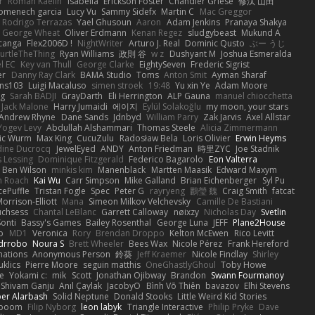
r
Roman Kaelin
Isabella
Erickson Foster
Chandler Griese
修汰 山田
omenech garcia
Lucy Vu
Sammy Sidefx
Martin C
Mac Greggor
Rodrigo Terrazas
Yael Ghusoun
Aaron
Adam Jenkins
Pranaya Shakya
George Wheat
Oliver Erdmann
Kenan Regez
sludgybeast
Mukund A
canga
Flex2006D !
NightWriter
Arturo J. Real
Dominic Qusto
ぶー うじ
urtleTheThing
Ryan Williams
政則 谷
w z
Dushyant M
Joshua Esmeralda
l EC
Key van Thull
George Clarke
EightySeven
Frederic Sigrist
er
Danny Ray Clark
BAMA Studio
Toms
Anton Smit
Ayman Sharaf
ns103
Luigi Macaluso
simen stroek
19:48
Yu xin Ye
Adam Moore
ng
Sarah BADJI
GrayDarth
Eli Herrington
ALP Gauna
manuel chiocchetta
Jack Malone
Harry Jumaidi
에이지
Eylül Solakoğlu
my moon, your stars
Andrew Rhyne
Dane Sands
Jdnbyd
William Parry
Zak Jarvis
Axel Allstar
Yogev Levy
Abdullah Alshammari
Thomas Steele
Alicia Zimmermann
ic Wurm
Max King
CucuZulu
Radosław Bela
Loris Olivier
Erwin Heyms
dine Ducrocq
JewelEyed
ANDY
Anton Friedman
時里ZYC
Joe Stadnik
 Lessing
Dominique Fitzgerald
Federico Bagarolo
Eon Valterra
Ben Wilson
minkis kim
Manenblack
Martten Maasik
Edward Maxym
n Roach
Kai Wu
Carr Simpson
Mike Galland
Brian Eichenberger
Syl Pu
ePuffle
Tristan Fogle
Spec
Peter G
rayryeng
鸝瑩 魏
Craig Smith
fatcat
orrison-Elliott
Mana
Simeon Milkov Velchevsky
Camille De Bastiani
uchsess
Chantal LeBlanc
Garrett Calloway
nøixzy
Nicholas Day
Svetlin
Sonti
Bassy's Games
Bailey Rosenthal
George Luna
JEFF
Plane2House
ab
MD1
Veronica
Rory
Brendan Droppo
Kelton McEwen
Rico Levitt
drrobo
Noura S
Brett Wheeler
Bees Wax
Nicole Pérez
Frank Hereford
ations
Anonymous Person
鈴葵
Jeff Kraemer
Nicole Findlay
Shirley
klics
Pierre Moore
seguin matthis
OneGhastlyGhoul
Toby Howe
e
Yokami c:
mik
Scott
Jonathan Ojibway
Brandon
Swann Fourmanoy
Shivam Ganju
Anıl Çaylak
JacobyO
Bình Võ Thiên
bavazov
Elhi Stevens
ber Alarbash
Solid Neptune
Donald Stooks
Little Weird Kid Stories
rboom
Filip Nyborg
leon labyk
Triangle Interactive
Philip Pryke
Dave