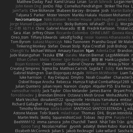
Matthew Daday
Paul
Kamil Uriasz
Lirian
Sarah Schrock
Logan Hert
John Kevin Ong
JonDo
Filip
Cornellus Pendrahgon
Striker The Fox
L
JamTarts
Clive McKenzie
Shabeen Barzey - Browne
Josh
Martin Bailey
Talyana S
Parker
Mister Venom
Markku Hakala
Hussien Mohamed
Necromantique
Nikki Balsem
Render House
John Hughes
James Go
Jorge Manuel Cappello Barreto
Sticky Buttons
iiiFahad7
재우 김
Morgsl
仁 小野
kb714
Chris
Gabriel Alvarado
哲 董
Fredrik Karlsson
Tristan L
Sara
Alan
Jeffrey Olson
Riccardo Colombo
OHNE LIMIT
Gionea Alex
Oreo_tism
Tiffany Edwards
iaksdfg fodkg
ressii
Ioannis Athanasiadis
Tom Byrom
Łukasz Majorczyk
Niko Tuononen
Pranshu Goyal
Mr Malo
Tinkering Monkey
Stefan
Devan Stolp
Rylai Crestfall
Josh Bishop
xu
ChengXi Yu
Michael Wilson
Amaury Faucon
Njan
Adenta Dar
Brandon 
Jude Matanguihan
Tezuka
ETM
daraku
Marcin Biernat
LegoMilkMalik
Ethan Cohen
Metix
Winter
Igor Rodriguez
朋弥 林
Hank Logsdon
Bojan Kostovic
Owen Connor
Gabriel Chvyrev
Wixer
Wasu Ju'Nior
Creating Simpires
Sigma Eta
Matthias Carrick
Sagida T
Eddy
Raik Rem
Gabriel Malmgren
Dan Bojorquez Angulo
Williem McWhorter
Liam T
luke harrison
C
Ray Delapaz
Dmytro
Noah Couallier
Character3
Osbiel Roque Arocha
Rebecca
Humza R Iqbal CombatNinja1269
l
Julian Quintero
julian reyes
Nareon
claytpn
Alquiler PS5
Era Rerza
vamsidhar reddy
Jack Taylor
Olov Melander
James Barrie
Bryant Pric
forrobloxdev
J. Brendan Elmore
Octavia's Mesh Grove
MinhazMurks
F
Mark Vecchio
dosuken0122
quagootle
Hirokazu Yamakura
enitzur
Richard Gallagher
Firelegend
Toby Meadows
Tyler Huff
Adam N'Diay
Timothy Montoya
soda basket
SANTIAGO SANTOS ESTRADA
j_ ed
Astone Massie
Tobi Staerk
milad tatar
Thomas
DHL
Bryan Intindola
Martin Wells
Skittlq
SquareIsNotCool
Tobias
אילון קשת
Purple-H's 
Beehhhh112
imma zamora
John Churchill
TwinX
Nhật Tiến Trần
승하
Gooo Tang
Nicolas Hafner
gyomh
adaktyl
Belen Rubio
Kiara Ba
Elizabeth McCormick
Julian S.
Jakob Recknagel
Luke willard
Sascha K