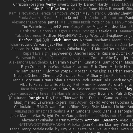
Christian Forsgren
Venky
qwerty qwerty
Damon Hardy
Trevor McGe
Randy "Blue" Bowden
david curiel
Rune
Nicky Brownell
Sib
Kamila Novakova Tereza Nemcova
Wogan May
NefaroX
Stanley Chen
Paola Avanzo
Sarah
Philipp Krombusch
Anthony Rosbottom
Dani
Alexander Levenson
James
Ma. Cristina Risoli
Yota chiba
Dean Simon
Tim Winkelmann
Joel Green
Cody Chow
Miguel Mendez
Mario E
Heriberto Reinoso Gallegos
Elena T
Strogg
DaskalosBCE
Maniac
Tabia Lourenco
Redlion
HeyoNSFW
Darry
Wojciech Świątkiewicz
Ja
Beefree
治英 矢島
Caleb Simmons
Nathan
baitham i
Maet
Jean
Iulian-Eduard Varvara
Jack Plummer
Temple Simpson
Jonathan Diaz
Ja
Alessandro & Riccardo Lazzarin
Wilhelm Nylund
Michael Bertin
Michael
Rupert Eveleigh
JaaySweeney
Andrei Tabone
Ruslana Dutchak
Worawut Pongchen
Daniel Jennings
Joshua Conard
Mike Dyer
Jere
Aleksandra Davydenko
Benjamin Newman
Kumatora
Liam Jordan
Mas
Bryn Couser
HanaYou
Hakar Kerarmor
Elric Chen
Michelle Hiro
William Bergen II
Slompy
yotpak
Morgan
Ximo Llopis Barber
Piero
Nicolas Ocheda
Clemente Gonzalez
Sean McSharry
Jack Palmstrom
Dennis Torosyan
Brian Dolan
Cameron Koch
Xavier Caliz
Zach Robyn
Alberto Ferrer Lara
Edo Salvej
Pzit
✧ 𝔪𝔞𝔯𝔦 ✧
eeee
Aurora Nights 
Ricardo Negrete
Саша Ячмень
Solacen
Martynas Gurskas
Play
Jose Francisco Martinez
The Name Brand Company
Bouillard
Patrick Ry
JC
uiiunan
Rongina
DigiTaco
Thierwaechter
Francois Gandon
Aaron 
Elias Jimenez
Lawrence Rogers
Kurt Boyer
Risk 📀
Andreea Cosma
Cedoulain
Jeff McGowan
Carlos Filipe
Oleg
Elsie
Markus Löchte
An
yuijung seo
Imagined Realms
Alani Sanders
Deck
Dane Reisenbigle
Jesse Marku
Allan Wright
Drake Gao
Julileeheehee
Aleksandra Stefano
Alexander Wilhelm
Martin Wittfooth
Anthony F DeMarco
Alejo P
NATTAWOOT PHIMPHAKAN
MrIsklar
Jean-Cassien Marmey
Weird
Tasha Henry
Sedale Pelle
by Tiny
Ale Pašeta
nile
Ike Saunders
Aves A