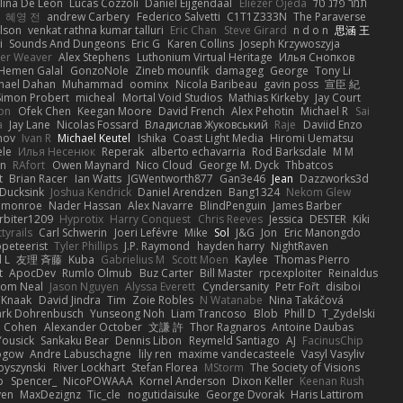
lina De Leon
Lucas Cozzoli
Daniel Eijgendaal
Eliézer Ojeda
תמר פלג טל
혜영 전
andrew Carbery
Federico Salvetti
C1T1Z333N
The Paraverse
ilson
venkat rathna kumar talluri
Eric Chan
Steve Girard
n d o n
思涵 王
i
Sounds And Dungeons
Eric G
Karen Collins
Joseph Krzywoszyja
ter Weaver
Alex Stephens
Luthonium Virtual Heritage
Илья Снопков
Hemen Galal
GonzoNole
Zineb mounfik
damageg
George
Tony Li
hael Dahan
Muhammad
oominx
Nicola Baribeau
gavin poss
宣臣 紀
Simon Probert
micheal
Mortal Void Studios
Mathias Kirkeby
Jay Court
on
Ofek Chen
Keegan Moore
David French
Alex Pehotin
Michael R
Sai
a
Jay Lane
Nicolas Fossard
Владислав Жуковський
Raje
Daviid Enzo
nov
Ivan R
Michael Keutel
Ishika
Coast Light Media
Hiromi Uematsu
ele
Илья Несенюк
Reperak
alberto echavarria
Rod Barksdale
M M
on
RAfort
Owen Maynard
Nico Cloud
George M. Dyck
Thbatcos
t
Brian Racer
Ian Watts
JGWentworth877
Gan3e46
Jean
Dazzworks3d
Ducksink
Joshua Kendrick
Daniel Arendzen
Bang1324
Nekom Glew
 monroe
Nader Hassan
Alex Navarre
BlindPenguin
James Barber
rbiter1209
Hyprotix
Harry Conquest
Chris Reeves
Jessica
DESTER
Kiki
tyrails
Carl Schwerin
Joeri Lefévre
Mike
Sol
J&G
Jon
Eric Manongdo
peteerist
Tyler Phillips
J.P. Raymond
hayden harry
NightRaven
l L
友理 斉藤
Kuba
Gabrielius M
Scott Moen
Kaylee
Thomas Pierro
t
ApocDev
Rumlo Olmub
Buz Carter
Bill Master
rpcexploiter
Reinaldus
om Neal
Jason Nguyen
Alyssa Everett
Cyndersanity
Petr Fořt
disiboi
 Knaak
David Jindra
Tim
Zoie Robles
N Watanabe
Nina Takáčová
rk Dohrenbusch
Yunseong Noh
Liam Trancoso
Blob
Phill D
T_Zydelski
n Cohen
Alexander October
文謙 許
Thor Ragnaros
Antoine Daubas
Yousick
Sankaku Bear
Dennis Libon
Reymeld Santiago
AJ
FacinusChip
Rogow
Andre Labuschagne
lily ren
maxime vandecasteele
Vasyl Vasyliv
byszynski
River Lockhart
Stefan Florea
MStorm
The Society of Visions
p
Spencer_
NicoPOWAAA
Kornel Anderson
Dixon Keller
Keenan Rush
yen
MaxDezignz
Tic_cle
nogutidaisuke
George Dvorak
Haris Lattirom