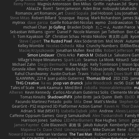
Remy Ponso
Magnús Antonsson
Ben Milius
Griffin
rayhaan.3d
Skyro
AblazZe
Rom1
Serin Jameson
Aden Bise
nobuyuki takahashi
Romanov_art Romanov_art
David Sopala
Joel Hobson
Lou Jonathan
Steve Mitas
Robert Billard
Scopique
Repsaj
Mark Richardson
James St
mytrixx
dave garcia
Gaëlle Robardet-Nicolas
wymo
Zoidrawzaton
T
michael Chan
Jo Gylling
Braiden Dolph
たこーん
Austin Pierce
Sebastian Williams
igorrr
Daniel P
Nicole Manson
Jan Tellethon
Ben Ca
k
Tom Kayakson
GP
Christian Schau
Hristo Nikolov
将太郎 山田
kyo
Steve Cypert
The Rusted Pixel
Alex Söderström
MoE MoW
Autumn
Kelley Womble
Nicolas Ocheda
Kiba
Crunchy Numbers
El/Ellie/El
Maciej Krzyszkowski
Jonathan Mullen
Reid Ellis
Robert Jefferson
Ph
Simon Lindauer
Chris Arko
Patrick M
Didadi Le
Salvatore Ga
Village's hope Miniatures
Spark Lab
Seamus
La Monk
Kitsun3
Sabr
Michael Zahn
Diego Bermudez
Raw Magic
Kelly Tomlinson | Vision Sp
Ginsnile Allen
Moritz Cremer
Made by Miri
Tobias Jensby
Robert Ber
Rahul Chandwaney
Austin Durban
Travis
Yuliya
Ralph Does Stuff
EE
SLAWWNN_ 2214
Juan pablo Gutierrez
Thomas Elrod
ZED ZED
Jame
THG Creative
lia wu
joop van drunick
Julie Woodcock
nic96
Dzät
M
Tales of Scale
Hank Kaamura
Mind Bird
robzilla
HonorableHoplite
m
Alheren
Kevin Kennedy
Carlos Abraham Gutiérrez Solis
Clemente Mirall
Tomas Kiniulis
ShadowolfVFX
John Britti
Jack Quinn
Beth
Ebi3D
Facundo Martinez Pintado
polo
Mila
Dewi
Matt's Media
Stephen G
GearGrit - PS2 inspired 3D Platformer Action Game!
Raven Ai
Thor Dav
Adrian S
Mat (M5X11)
Izabella Dębek
john
Andrew
Alexis Lazoot
Caffeine Oppsum Games
Giorgi Samukashvili
Alex Tsiskarishvili
Family R
Harrison Jones
Saihou
LEDAfterBurners
Roe Hughes
Simon
getz
James Paynter
Cole Blazevich
家維 張
Jakub Kukuryk
Kemberlyn Pegu
Марина Ск
Dave Child
UncleJesseppe
Mike Duncan
Rene
名氏 
Noward Beast
Valerian Vardania
The Taxi Man
Robert Contreras
Azerta
N_COUNTER
Artem Beitsch
Iryna Osadcha
Diran Bebekian
Caleb