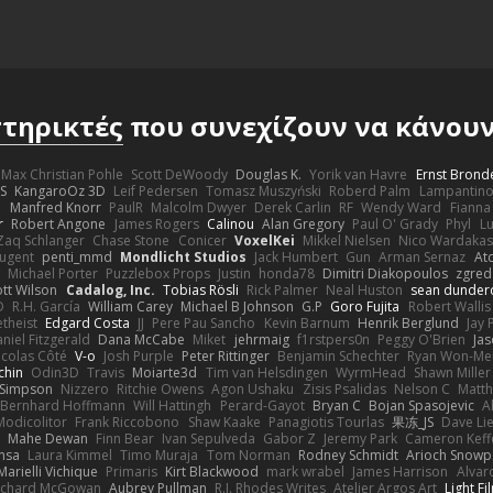
τηρικτές
που συνεχίζουν να κάνουν 
Max Christian Pohle
Scott DeWoody
Douglas K.
Yorik van Havre
Ernst Brond
JS
KangaroOz 3D
Leif Pedersen
Tomasz Muszyński
Roberd Palm
Lampantin
e
Manfred Knorr
PaulR
Malcolm Dwyer
Derek Carlin
RF
Wendy Ward
Fiann
r
Robert Angone
James Rogers
Calinou
Alan Gregory
Paul O' Grady
Phyl
Lu
Zaq Schlanger
Chase Stone
Conicer
VoxelKei
Mikkel Nielsen
Nico Wardaka
Nugent
penti_mmd
Mondlicht Studios
Jack Humbert
Gun
Arman Sernaz
At
Michael Porter
Puzzlebox Props
Justin
honda78
Dimitri Diakopoulos
zgred
ott Wilson
Cadalog, Inc.
Tobias Rösli
Rick Palmer
Neal Huston
sean dunder
D
R.H. García
William Carey
Michael B Johnson
G.P
Goro Fujita
Robert Wallis
theist
Edgard Costa
JJ
Pere Pau Sancho
Kevin Barnum
Henrik Berglund
Jay
niel Fitzgerald
Dana McCabe
Miket
jehrmaig
f1rstpers0n
Peggy O'Brien
Jas
icolas Côté
V-o
Josh Purple
Peter Rittinger
Benjamin Schechter
Ryan Won-Me
chin
Odin3D
Travis
Moiarte3d
Tim van Helsdingen
WyrmHead
Shawn Miller
 Simpson
Nizzero
Ritchie Owens
Agon Ushaku
Zisis Psalidas
Nelson C
Matth
Bernhard Hoffmann
Will Hattingh
Perard-Gayot
Bryan C
Bojan Spasojevic
A
Modicolitor
Frank Riccobono
Shaw Kaake
Panagiotis Tourlas
果冻_JS
Dave Li
Mahe Dewan
Finn Bear
Ivan Sepulveda
Gabor Z
Jeremy Park
Cameron Keff
insa
Laura Kimmel
Timo Muraja
Tom Norman
Rodney Schmidt
Arioch Snow
Marielli Vichique
Primaris
Kirt Blackwood
mark wrabel
James Harrison
Alvar
ichard McGowan
Aubrey Pullman
R.J. Rhodes Writes
Atelier Argos Art
Light Fi