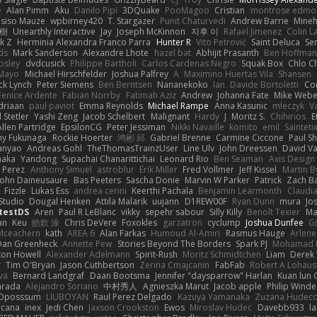
e
Alan Pimm
Aku
Danilo Pipi
3DQuake
PooMagoo
Cristian
montrose edmo
usiso Mauze
wpbirney420
T. Stargazer
Punit Chaturvedi
Andrew Barrie
Mine
榕樹
Unearthly Interactive
Jay
Joseph McKinnon
지후 이
Rafael Jimenez
Colin L
k Z
Herminia Alexandra Franco Parra
Hunter R
Vito Petrović
Saint Deluca
Se
ds
Mark Sanderson
Alexandre Lhote
hazel bat
Abhijit Prasanth
Ben Hoffman
psley
dvdcusick
Philippe Bartholi
Carlos Cardenas Negro
Squak Box
Chlo Ch
Mayo
Michael Hirschfelder
Joshua Palfrey
A
Maximino Huertas Vila
Shansen
ck Lynch
Peter Siemens
Ben Berntsen
Nananekoko
Ian
Davide Bortoletti
Co
Fenice Ardente
Fabian Norrby
Fatimah Aziz
Andrew
Johanna Fate
Mike Webe
driaan
paul paviot
Emma Reynolds
Michael Rampe
Anna Kasunic
mleczyk
V
 Stetler
Yashi Zeng
Jacob Schelbert
Malignant
Hardy
J
Moritz S.
Chihirios
E
Allen Partridge
EpsilonCG
Peter Jessiman
Nikki Navaille
komito
emil
Sainteti
my Fukunaga
Rockie Hoerter
鸿彬 邱
Gabriel Brenne
Carmine Ciccone
Paul S
anyao
Andreas Gohl
TheThomasTrainzUser
Line Ulv
John Dreessen
David Va
naka
Yandong
Supachai Chanarittichai
Leonard Rio
Ben Seaman
Axis Design 
 Perez
Anthony Simuel
astroblur
Erik Miller
Fred Vollmer
Jeff Kissel
Martin B
John Daineusaure
Bas Peeters
Sascha Donie
Marvin W Parker
Patrick
Zach Ba
Fizzle
Lukas Ess
andrea cerini
Keerthi Pachala
Benjamin Learmonth
Claudi
Studio
Dougal Henken
Attila Malarik
uujann
D1REW00F
Ryan Dunn
mura
Jo
testDS
Aren
Paul R LeBlanc
vikky
sepehr sabour
Silly Killy
Benoît Texier
Ma
an
Keu
皓欽 涂
Chris DeVere
Foxokles
garzatron
cyclump
Joshua Dunfee
G
Mceachern
kath
AREA 6
Alan Farkas
Humoud Al-Amiri
Rasmus Hauge
Arlene
Dan Greenheck
Annette Pew
Stories Beyond The Borders
Spark PJ
Mohamad 
ton Howell
Alexander Adelmann
Spirit-Rush
Moritz Schmidtchen
Liam
Derek
r
Tim O'Bryan
Jason Cuthbertson
Zerina Cmajcanin
FabFab
Robert A Lohaus
va
Bernard Landgraf
Daan Bootsma
Jennifer "daysparrow" Harlan
Kuan lun 
arada
Alejandro Soriano
中村秀人
Agnieszka Marut
Jacob apple
Philip Winde
 Oposssum
LIUBOYAN
Raul Perez Delgado
Kazuya Yamanaka
Zuzana Hudec
rcana
inex
Jedi Chen
Jaxson Crookston
Ewos
Miroslav Hudec
Davebb933
l