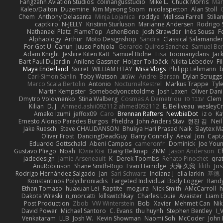
Fangzahn Aviation Studios
colinangusstudio
Mike L.
Chuck Morris
Mar
Kaleo/Dalton
Duzemine
Kim Myeong Soom
nicolaspetton
Alan Stoll
Chem
Anthony Delasanta
Minja Lojanica
roddye
Melissa Farrell
Stilia
captkiro
N-JELLY
Kristinn Sturluson
Marianne Andersen
Rodrigo S
Nathanaël Platz
FlameTop
AshenBone
Josh Strawder
Inês Sousa
F
Alphaology
Arthur
Moto Designshop
Sandra
Classical Salamande
For Got U
Canun
Juuso Pohjola
Gerardo Quiros Sanchez
Samuel Be
Adam Knight
Jeshire Kiten Katt
Samuel Bidne
Lisa
toomanydans
Jac
Bart Paul Dujardin
Anilene Gassner
Holger Tollbäck
Nikita Lebedev
Fi
Maya Enderland
Sxcret
WILLIAM HTAY
Misa Vlogs
Philipp Lehmann
Carl-Simon Sahlin
Toby Watson
אלמוג
Andrei Barsan
Dylan Scruggs
Marco Scala Bertolin
Antonio
NocturnalKestrel
Markus Trappe
Tyl
Martin Kempster
Somebodyoncetoldme
Josh Laxen
Oliver Dan
Dmytro Volovnenko
Stina Walberg
Cosmas A Demetriou
ענבר פז
Clem
Kilian
D. J.
Ahmed.ashii092112 ahmed092112
E. Belliveau
wesleyC
Amako Izumi
jeffox09
Caro
Brennan Rafters
NewbieDot
iz o
Ka
Ernesto Alonso Paredes Burgos
Pheldra
John Anders Stav
현진 김
Nei
Jake Ruesch
Steve CHAUDANSON
Bhukya Hari Prasad Naik
Slaytex M
Oliver Frost
DancingDeadGuy
Barry Connolly
Aeval
Jon
Capt
Eduardo Gottschald
Abeni Campos
cameronfr
Dominick
Joe You
Gustavo Pliego
Noah
Юлія Кізі
Daisy Belknap
ZMM
Jason Anderson
Ch
jadedesign
Jamie Arseneault
K
Derek Toombs
Renato Pinochet
qra
AnuRobinson
Shane Smith-Rojo
Evan Harridge
大海 久我
lilith
Jo
Rodrigo Hernández Salgado
Jan
Sari Schwarz
Indiana J
ella larkin
基德
Konstantinos Polychroniadis
Targeted Individual Body Logger
Rand
Ethan Tomaso
huaxuan Lei
Raptite
mogura
Nick Smith
AMcCarroll
h
Dakota Wreski
n_morcatti
killswitchkay
Charles Louie
Avaister
Liam 
Post Production
Zbob
VW Winterstein
Bob
Xavier
Mehmet Can
Ni
David Power
Michael Santoro
C. Evans
thu huynh
Stephen Bentley
I_
Venkataram
LLB
Josh W.
Kevin Showman
Naomi Soh
McCoder
John 