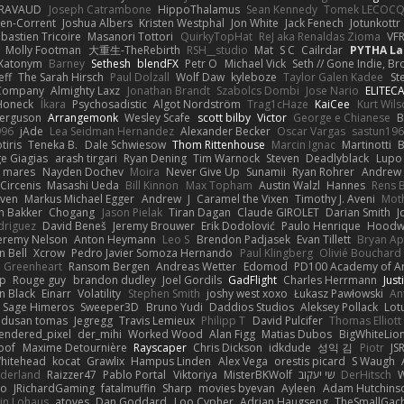
IRAVAUD
Joseph Catrambone
HippoThalamus
Sean Kennedy
Tomek LECOC
en-Corrent
Joshua Albers
Kristen Westphal
Jon White
Jack Fenech
Jotunkottr
bastien Tricoire
Masanori Tottori
QuirkyTopHat
ReJ aka Renaldas Zioma
VF
Molly Footman
大重生-TheRebirth
RSH__studio
Mat
S C
Cailrdar
PYTHA La
Xatonym
Barney
Sethesh
blendFX
Petr O
Michael Vick
Seth // Gone Indie, Bro
eff
The Sarah Hirsch
Paul Dolzall
Wolf Daw
kyleboze
Taylor Galen Kadee
St
e Company
Almighty Laxz
Jonathan Brandt
Szabolcs Dombi
Jose Nario
ELITEC
Honeck
Íkara
Psychosadistic
Algot Nordström
Trag1cHaze
KaiCee
Kurt Wils
Ferguson
Arrangemonk
Wesley Scafe
scott bilby
Victor
George e Chianese
B
996
jAde
Lea Seidman Hernandez
Alexander Becker
Oscar Vargas
sastun19
tiris
Teneka B.
Dale Schwiesow
Thom Rittenhouse
Marcin Ignac
Martinotti
B
e Giagias
arash tirgari
Ryan Dening
Tim Warnock
Steven
Deadlyblack
Lupo
d mares
Nayden Dochev
Moira
Never Give Up
Sunamii
Ryan Rohrer
Andrew 
 Circenis
Masashi Ueda
Bill Kinnon
Max Topham
Austin Walzl
Hannes
Rens 
iven
Markus Michael Egger
Andrew
J
Caramel the Vixen
Timothy J. Aveni
Mot
 Bakker
Chogang
Jason Pielak
Tiran Dagan
Claude GIROLET
Darian Smith
J
odriguez
David Beneš
Jeremy Brouwer
Erik Dodolović
Paulo Henrique
Hoodw
eremy Nelson
Anton Heymann
Leo S
Brendon Padjasek
Evan Tillett
Bryan Ap
n Bell
Xcrow
Pedro Javier Somoza Hernando
Paul Klingberg
Olivié Bouchard
Greenheart
Ransom Bergen
Andreas Wetter
Edomod
PD100 Academy of Ar
op
Rouge guy
brandon dudley
Joel Gordils
GadFlight
Charles Herrmann
Just
in Black
Einarr
Volatility
Stephen Smith
joshy west xoxo
Łukasz Pawłowski
An
Sage Himeros
Sweeper3D
Bruno Yudi
Daddios Studios
Aleksey Pollack
Lot
dusan tomas
Jegregg
Travis Lemieux
Philipp T
David Pulcifer
Thomas Elliott
endered_pixel
der_mihi
Worked Wood
Alan Figg
Matias Dubos
BigWhiteLio
oof
Maxime Detournière
Rayscaper
Chris Dickson
idkdude
성익 김
Piotr
JS
hitehead
kocat
Grawlix
Hampus Linden
Alex Vega
orestis picard
S Waugh
aderland
Raizzer47
Pablo Portal
Viktoriya
MisterBKWolf
שי יעקוב
DerHitsch
W
vo
JRichardGaming
fatalmuffin
Sharp
movies byevan
Ayleen
Adam Hutchins
in Lohaus
atoves
Dan Goddard
Loo Cypher
Adrian Haugseng
TheSmallGac