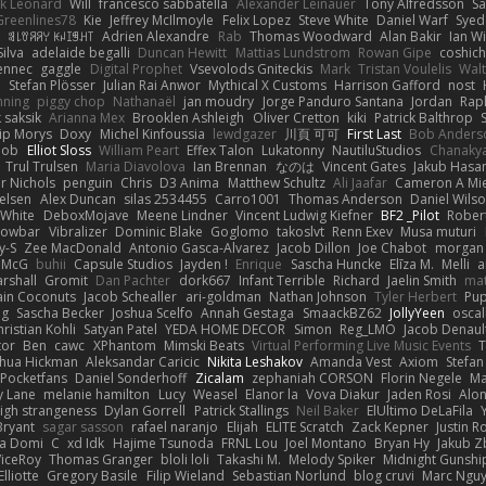
k Leonard
Will
francesco sabbatella
Alexander Leinauer
Tony Alfredsson
Sa
Greenlines78
Kie
Jeffrey McIlmoyle
Felix Lopez
Steve White
Daniel Warf
Syed
n
ꌃ꒒ꀎꋪꋪꌩ ꀘꈤꀤꁅꃅ꓄
Adrien Alexandre
Rab
Thomas Woodward
Alan Bakir
Ian W
ilva
adelaide begalli
Duncan Hewitt
Mattias Lundstrom
Rowan Gipe
coshich
ennec
gaggle
Digital Prophet
Vsevolods Gniteckis
Mark
Tristan Voulelis
Wal
r
Stefan Plösser
Julian Rai Anwor
Mythical X Customs
Harrison Gafford
nost
nning
piggy chop
Nathanaël
jan moudry
Jorge Panduro Santana
Jordan
Rap
k saksik
Arianna Mex
Brooklen Ashleigh
Oliver Cretton
kiki
Patrick Balthrop
lip Morys
Doxy
Michel Kinfoussia
lewdgazer
川頁 可可
First Last
Bob Anders
bob
Elliot Sloss
William Peart
Effex Talon
Lukatonny
NautiluStudios
Chanaky
Trul Trulsen
Maria Diavolova
Ian Brennan
なのは
Vincent Gates
Jakub Hasa
er Nichols
penguin
Chris
D3 Anima
Matthew Schultz
Ali Jaafar
Cameron A Mi
ielsen
Alex Duncan
silas 2534455
Carro1001
Thomas Anderson
Daniel Wils
 White
DeboxMojave
Meene Lindner
Vincent Ludwig Kiefner
BF2 _Pilot
Rober
rowbar
Vibralizer
Dominic Blake
Goglomo
takoslvt
Renn Exev
Musa muturi
y-S
Zee MacDonald
Antonio Gasca-Alvarez
Jacob Dillon
Joe Chabot
morgan
l McG
buhii
Capsule Studios
Jayden !
Enrique
Sascha Huncke
Elīza M.
Melli
a
arshall
Gromit
Dan Pachter
dork667
Infant Terrible
Richard
Jaelin Smith
mat
ain Coconuts
Jacob Schealler
ari-goldman
Nathan Johnson
Tyler Herbert
Pup
ng
Sascha Becker
Joshua Scelfo
Annah Gestaga
SmaackBZ62
JollyYeen
oscal
ristian Kohli
Satyan Patel
YEDA HOME DECOR
Simon
Reg_LMO
Jacob Denaul
tor
Ben
cawc
XPhantom
Mimski Beats
Virtual Performing Live Music Events
T
shua Hickman
Aleksandar Caricic
Nikita Leshakov
Amanda Vest
Axiom
Stefan
Pocketfans
Daniel Sonderhoff
Zicalam
zephaniah CORSON
Florin Negele
Ma
y Lane
melanie hamilton
Lucy
Weasel
Elanor la
Vova Diakur
Jaden Rosi
Alo
igh strangeness
Dylan Gorrell
Patrick Stallings
Neil Baker
ElUltimo DeLaFila
Bryant
sagar sasson
rafael naranjo
Elijah
ELITE Scratch
Zack Kepner
Justin 
ka Domi
C
xd Idk
Hajime Tsunoda
FRNL Lou
Joel Montano
Bryan Hy
Jakub Z
ViceRoy
Thomas Granger
bloli loli
Takashi M.
Melody Spiker
Midnight Gunshi
Elliotte
Gregory Basile
Filip Wieland
Sebastian Norlund
blog cruvi
Marc Ngu