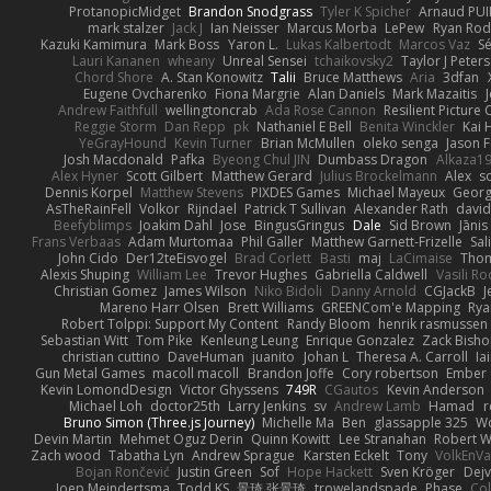
ProtanopicMidget
Brandon Snodgrass
Tyler K Spicher
Arnaud PU
mark stalzer
Jack J
Ian Neisser
Marcus Morba
LePew
Ryan Rod
Kazuki Kamimura
Mark Boss
Yaron L.
Lukas Kalbertodt
Marcos Vaz
Sé
Lauri Kananen
wheany
Unreal Sensei
tchaikovsky2
Taylor J Peters
Chord Shore
A. Stan Konowitz
Talii
Bruce Matthews
Aria
3dfan
Eugene Ovcharenko
Fiona Margrie
Alan Daniels
Mark Mazaitis
J
Andrew Faithfull
wellingtoncrab
Ada Rose Cannon
Resilient Pictur
Reggie Storm
Dan Repp
pk
Nathaniel E Bell
Benita Winckler
Kai 
YeGrayHound
Kevin Turner
Brian McMullen
oleko senga
Jason 
Josh Macdonald
Pafka
Byeong Chul JIN
Dumbass Dragon
Alkaza1
Alex Hyner
Scott Gilbert
Matthew Gerard
Julius Brockelmann
Alex
so
Dennis Korpel
Matthew Stevens
PIXDES Games
Michael Mayeux
Georg
AsTheRainFell
Volkor
Rijndael
Patrick T Sullivan
Alexander Rath
davi
Beefyblimps
Joakim Dahl
Jose
BingusGringus
Dale
Sid Brown
Jānis
Frans Verbaas
Adam Murtomaa
Phil Galler
Matthew Garnett-Frizelle
Sal
John Cido
Der12teEisvogel
Brad Corlett
Basti
maj
LaCimaise
Thom
Alexis Shuping
William Lee
Trevor Hughes
Gabriella Caldwell
Vasili R
Christian Gomez
James Wilson
Niko Bidoli
Danny Arnold
CGJackB
J
Mareno Harr Olsen
Brett Williams
GREENCom'e Mapping
Rya
Robert Tolppi: Support My Content
Randy Bloom
henrik rasmussen
Sebastian Witt
Tom Pike
Kenleung Leung
Enrique Gonzalez
Zack Bish
christian cuttino
DaveHuman
juanito
Johan L
Theresa A. Carroll
Ia
Gun Metal Games
macoll macoll
Brandon Joffe
Cory robertson
Ember
Kevin LomondDesign
Victor Ghyssens
749R
CGautos
Kevin Anderson
Michael Loh
doctor25th
Larry Jenkins
sv
Andrew Lamb
Hamad
r
Bruno Simon (Three.js Journey)
Michelle Ma
Ben
glassapple 325
W
Devin Martin
Mehmet Oguz Derin
Quinn Kowitt
Lee Stranahan
Robert W
Zach wood
Tabatha Lyn
Andrew Sprague
Karsten Eckelt
Tony
VolkEnV
Bojan Rončević
Justin Green
Sof
Hope Hackett
Sven Kröger
Dej
Joep Meindertsma
Todd KS
景琦 张景琦
trowelandspade
Phase
Col