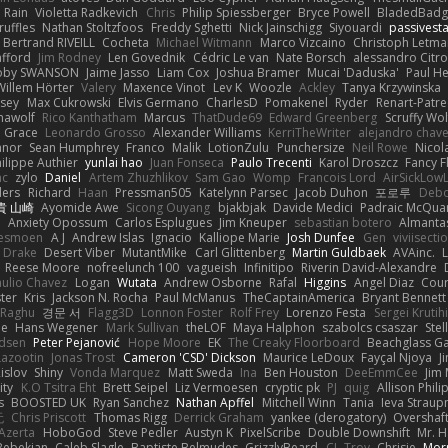
Rain
Violetta Radkevich
Chris
Philip Spiessberger
Bryce Powell
BladedBadg
ruffles
Nathan Stoltzfoos
Freddy Sghetti
Nick Jainschigg
Siyouardi
passivest
Bertrand RIVEILL
Cocheta
Michael Witmann
Marco Vizcaino
Christoph Letma
afford
Jim Rodney
Len Govednik
Cédric Le van
Nate Borsch
alessandro Citro
oby SWANSON
Jaime Jasso
Liam Cox
Joshua Bramer
Mucai 'Daduska'
Paul H
Willem Hörter
Valery
Maxence Vinot
Lev K
Woozle
Ackley
Tanya Krzywinska
sey
Max Cukrowski
Elvis Germano
CharlesD
Pomakenel
Ryder
Renart-Patr
mawolf
Rico Kanthatham
Marcus
ThatDude69
Edward Greenberg
Scruffy Wol
 Grace
Leonardo Grosso
Alexander Williams
KerriTheWriter
alejandro chave
eanor
Sean Humphrey
Franco
Malik
LotionZulu
Punchersize
Neil Rowe
Nicol
ilippe Authier
yunlai hao
Juan Fonseca
Paulo Trecenti
Karol Droszcz
Fancy F
nc
zylo
Daniel
Artem Zhuzhlikov
Sam Gao
Womp
Francois Lord
AirSickLow
ders
Richard
Haan
Pressman505
Katelynn Parsec
Jacob Duhon
포로루
Debo
貴 山崎
Ayomide Awe
Sicong Ouyang
bjakbjak
Davide Medici
Padraic McQuar
n
Anxiety Opossum
Carlos Esplugues
Jim Kneuper
sebastian botero
Almantas
lesmoen
A J
Andrew Islas
Ignacio
Kalliope Marie
Josh Dunfee
Gen
viviisecti
c Drake
Desert Viber
MutantMike
Carl Glittenberg
Martin Guldbaek
AVAinc.
L
Reese Moore
nofreelunch 100
vagueish
Infinitipo
Riverin David-Alexandre
aulio Chavez
Logan
Wutata
Andrew Osborne
Rafal
Higgins
Angel Diaz
Cour
ter
Kris
Jackson N. Rocha
Paul McManus
TheCaptainAmerica
Bryant Bennett
 Raghu
경문 서
Flagg3D
Lonnon Foster
Rolf Frey
Lorenzo Festa
Sergei Krutih
ee
Hans Wegener
Mark Sullivan
theLOF
Maya Halphon
szabolcs csaszar
Stel
idsen
Peter Pejanović
Hope Moore
EK
The Creaky Floorboard
Beachglass G
Lazootin
Jonas Trost
Cameron 'CSD' Dickson
Maurice LeDoux
Fayçal Njoya
J
islov
Shiny
Vonda Marquez
Matt Sweda
Ina
Ben Houston
DeeEmmCee
Jim 
ity
K.O Tsitra Eht
Brett Seipel
Liz Vermoesen
cryptic pk
PJ
quig
Allison Phili
s
BOOSTED UK
Ryan Sanchez
Nathan Apffel
Mitchell Winn
Tania
Ieva Strau
无
Chris Priscott
Thomas Rigg
Derrick Graham
yankee (derogatory)
Overshaf
Azerta
HoboGod
Steve Pedler
Austyn K
PixelScribe
Double Downshift
Mr. 
Bebekian
Caleb Slagle
Baptiste Belmudes
GrizzlyBeard
CJ
Troy
Chrisie
Morr