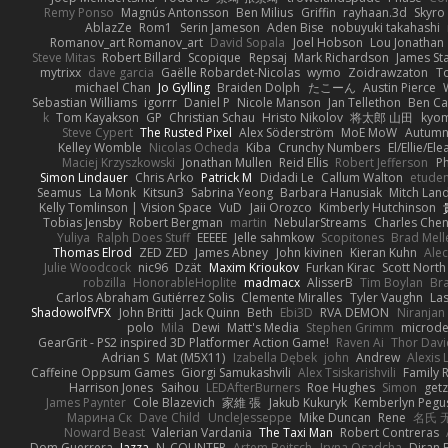
Remy Ponso
Magnús Antonsson
Ben Milius
Griffin
rayhaan.3d
Skyro
AblazZe
Rom1
Serin Jameson
Aden Bise
nobuyuki takahashi
Romanov_art Romanov_art
David Sopala
Joel Hobson
Lou Jonathan
Steve Mitas
Robert Billard
Scopique
Repsaj
Mark Richardson
James St
mytrixx
dave garcia
Gaëlle Robardet-Nicolas
wymo
Zoidrawzaton
T
michael Chan
Jo Gylling
Braiden Dolph
たこーん
Austin Pierce
Sebastian Williams
igorrr
Daniel P
Nicole Manson
Jan Tellethon
Ben Ca
k
Tom Kayakson
GP
Christian Schau
Hristo Nikolov
将太郎 山田
kyo
Steve Cypert
The Rusted Pixel
Alex Söderström
MoE MoW
Autumn
Kelley Womble
Nicolas Ocheda
Kiba
Crunchy Numbers
El/Ellie/El
Maciej Krzyszkowski
Jonathan Mullen
Reid Ellis
Robert Jefferson
Ph
Simon Lindauer
Chris Arko
Patrick M
Didadi Le
Callum Walton
etude
Seamus
La Monk
Kitsun3
Sabrina Yeong
Barbara Hanusiak
Mitch Lan
Kelly Tomlinson | Vision Space
VuD
Jaii Orozco
Kimberly Hutchinson
Tobias Jensby
Robert Bergman
martin
NebularStreams
Charles Che
Yuliya
Ralph Does Stuff
EEEEE
Jelle sahmkow
Scopitones
Brad Mel
Thomas Elrod
ZED ZED
James Abney
John kivinen
Kieran Kuhn
Ale
Julie Woodcock
nic96
Dzät
Maxim Krioukov
Furkan Kirac
Scott North
robzilla
HonorableHoplite
madmacx
AlisserB
Tim Boylan
Br
Carlos Abraham Gutiérrez Solis
Clemente Miralles
Tyler Vaughn
Las
ShadowolfVFX
John Britti
Jack Quinn
Beth
Ebi3D
RVA DEMON
Niranjan
polo
Mila
Dewi
Matt's Media
Stephen Grimm
microd
GearGrit - PS2 inspired 3D Platformer Action Game!
Raven Ai
Thor Dav
Adrian S
Mat (M5X11)
Izabella Dębek
john
Andrew
Alexis 
Caffeine Oppsum Games
Giorgi Samukashvili
Alex Tsiskarishvili
Family R
Harrison Jones
Saihou
LEDAfterBurners
Roe Hughes
Simon
getz
James Paynter
Cole Blazevich
家維 張
Jakub Kukuryk
Kemberlyn Pegu
Марина Ск
Dave Child
UncleJesseppe
Mike Duncan
Rene
名氏 
Noward Beast
Valerian Vardania
The Taxi Man
Robert Contreras
Dom Guerrera
Jazza
N_COUNTER
Artem Beitsch
Iryna Osadcha
Diran 