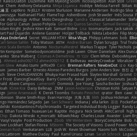
ת
Kaleo/Dalton
Duzemine
Kim Myeong Soom
nicolaspetton
Alan Stoll
Green
se
Chem
Anthony Delasanta
Minja Lojanica
roddye
Melissa Farrell
Stilian
ꌃ
涵 王
captkiro
N-JELLY
Kristinn Sturluson
Marianne Andersen
Rodrigo Silva
zywoszyja
Nathanaël Platz
FlameTop
AshenBone
Josh Strawder
Inês Sousa
ков
Alphaology
Arthur
Moto Designshop
Sandra
Classical Salamander
Stef
For Got U
Canun
Juuso Pohjola
Gerardo Quiros Sanchez
Samuel Benning
pi
Adam Knight
Jeshire Kiten Katt
Samuel Bidne
Lisa
toomanydans
Jack saksik
Bart Paul Dujardin
Anilene Gassner
Holger Tollbäck
Nikita Lebedev
Filip Mor
Maya Enderland
Sxcret
WILLIAM HTAY
Misa Vlogs
Philipp Lehmann
bob
Elli
Carl-Simon Sahlin
Toby Watson
אלמוג
Andrei Barsan
Dylan Scruggs
Trul Trul
rco Scala Bertolin
Antonio
NocturnalKestrel
Markus Trappe
Tyler Nichols
p
tin Kempster
Somebodyoncetoldme
Josh Laxen
Oliver Danielsen
Alex Dunc
nenko
Stina Walberg
Cosmas A Demetriou
ענבר פז
Clem White
DeboxMojave
J.
Ahmed.ashii092112 ahmed092112
E. Belliveau
wesleyCrowbar
Vibralizer
om Glew
Amako Izumi
jeffox09
Caro
Brennan Rafters
NewbieDot
iz o
Kay-
uin
James Barber
Ernesto Alonso Paredes Burgos
John Anders Stav
현진 김
sch
Steve CHAUDANSON
Bhukya Hari Prasad Naik
Slaytex Marshall
Gromit
D
er Frost
DancingDeadGuy
Barry Connolly
Aeval
Jon
Captain Coconuts
Jacob
hald
Abeni Campos
cameronfr
Dominick
Joe Young
Sascha Becker
Joshua S
Noah
Юлія Кізі
Daisy Belknap
ZMM
Jason Anderson
Christian Kohli
Satyan P
ign
Jamie Arseneault
K
Derek Toombs
Renato Pinochet
qrator
Ben
cawc
obinson
Shane Smith-Rojo
Evan Harridge
大海 久我
lilith
Joshua Hickman
Ale
rigo Hernández Salgado
Jan
Sari Schwarz
Indiana J
ella larkin
基德
Pocketfa
delski
Konstantinos Polychroniadis
Targeted Individual Body Logger
Randy L
as
Ethan Tomaso
huaxuan Lei
Raptite
mogura
Nick Smith
AMcCarroll
high 
sChip
Dakota Wreski
n_morcatti
killswitchkay
Charles Louie
Avaister
Liam Br
Vasyl Vasyliv
Post Production
Zbob
VW Winterstein
StorysComplete
Bob
X
River Lockhart
Stefan Florea
MStorm
The Society of Visions
David Power
Mich
Keenan Rush
Venkataram
LLB
Josh W.
Kevin Showman
Naomi Soh
McCoder
ris Lattirom
Matthew Daday
Paul
Kamil Uriasz
Lirian
Sarah Schrock
Logan H