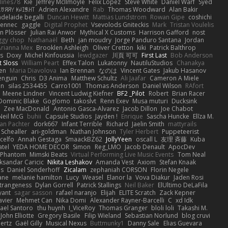
lines78
Kie
Jeffrey McIlmoyle
Felix Lopez
Steve White
Daniel Warf
Syed
꒒ꀎꋪꋪꌩ ꀘꈤꀤꁅꃅ꓄
Adrien Alexandre
Rab
Thomas Woodward
Alan Bakir
adelaide begalli
Duncan Hewitt
Mattias Lundstrom
Rowan Gipe
coshichi
Fennec
gaggle
Digital Prophet
Vsevolods Gniteckis
Mark
Tristan Voulelis
an Plösser
Julian Rai Anwor
Mythical X Customs
Harrison Gafford
nost
ggy chop
Nathanaël
Beth
jan moudry
Jorge Panduro Santana
Jordan
Arianna Mex
Brooklen Ashleigh
Oliver Cretton
kiki
Patrick Balthrop
ys
Doxy
Michel Kinfoussia
lewdgazer
川頁 可可
First Last
Bob Anderson
ot Sloss
William Peart
Effex Talon
Lukatonny
NautiluStudios
Chanakya
sen
Maria Diavolova
Ian Brennan
なのは
Vincent Gates
Jakub Hasanov
enguin
Chris
D3 Anima
Matthew Schultz
Ali Jaafar
Cameron A Miele
an
silas 2534455
Carro1001
Thomas Anderson
Daniel Wilson
RAfort
Meene Lindner
Vincent Ludwig Kiefner
BF2 _Pilot
Robert
Brian Racer
Dominic Blake
Goglomo
takoslvt
Renn Exev
Musa muturi
Ducksink
S
Zee MacDonald
Antonio Gasca-Alvarez
Jacob Dillon
Joe Chabot
Neil McG
buhii
Capsule Studios
Jayden !
Enrique
Sascha Huncke
Elīza M.
an Pachter
dork667
Infant Terrible
Richard
Jaelin Smith
mattyrails
 Schealler
ari-goldman
Nathan Johnson
Tyler Herbert
Puppeteerist
celfo
Annah Gestaga
SmaackBZ62
JollyYeen
oscall L
友理 斉藤
Kuba
atel
YEDA HOME DECOR
Simon
Reg_LMO
Jacob Denault
ApocDev
XPhantom
Mimski Beats
Virtual Performing Live Music Events
Tom Neal
ksandar Caricic
Nikita Leshakov
Amanda Vest
Axiom
Stefan Knaak
ns
Daniel Sonderhoff
Zicalam
zephaniah CORSON
Florin Negele
ane
melanie hamilton
Lucy
Weasel
Elanor la
Vova Diakur
Jaden Rosi
strangeness
Dylan Gorrell
Patrick Stallings
Neil Baker
ElUltimo DeLaFila
yant
sagar sasson
rafael naranjo
Elijah
ELITE Scratch
Zack Kepner
avier
Mehmet Can
Nika Domi
Alexander Rayner-Barcelli
C
xd Idk
ael Santoro
thu huynh
I_ViceRoy
Thomas Granger
bloli loli
Takashi M.
John Elliotte
Gregory Basile
Filip Wieland
Sebastian Norlund
blog cruvi
ertz
Gaël Gilly
Musical Nexus
Buttmunky1
Danny Sale
Elias Guevara