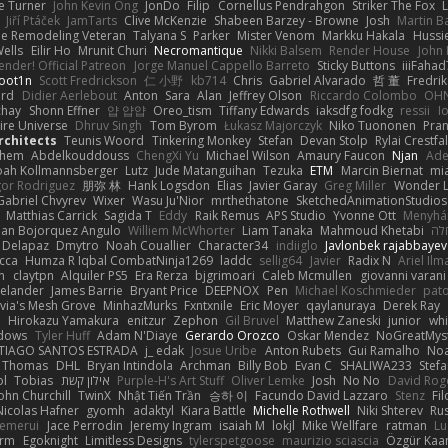
e Turner
John Kevin Ong
JonDo
Filip
Cornellus Pendrahgon
Striker The Fox
L
Jiří Ptáček
JamTarts
Clive McKenzie
Shabeen Barzey - Browne
Josh
Martin B
e Remodeling Veteran
Talyana S
Parker
Mister Venom
Markku Hakala
Hussi
ells
Eilir Ho
Mrunit Churi
Necromantique
Nikki Balsem
Render House
John
nder! Official Patreon
Jorge Manuel Cappello Barreto
Sticky Buttons
iiiFahad
oot1n
Scott Fredrickson
仁 小野
kb714
Chris
Gabriel Alvarado
哲 董
Fredrik
ard
Didier Aerlebout
Anton
Sara
Alan
Jeffrey Olson
Riccardo Colombo
OHN
chay
Shonn Effner
얍 얍얍
Oreo_tism
Tiffany Edwards
iaksdfg fodkg
ressii
I
ire Universe
Dhruv Singh
Tom Byrom
Łukasz Majorczyk
Niko Tuononen
Pra
Architects
Teunis Woord
Tinkering Monkey
Stefan
Devan Stolp
Rylai Crestfal
yhem
Abdelkouddouss
ChengXi Yu
Michael Wilson
Amaury Faucon
Njan
Ade
ah Kollmannsberger
Lutz
Jude Matanguihan
Tezuka
ETM
Marcin Biernat
mi
gor Rodriguez
朋弥 林
Hank Logsdon
Elias
Javier Garay
Greg Miller
Wonder L
Gabriel Chvyrev
Wixer
Wasu Ju'Nior
mrthethatone
SketchedAnimationStudios
Matthias Carrick
Sagida T
Eddy
Raik Remus
APS Studio
Yvonne Ott
Menyhár
an Bojorquez Angulo
Williem McWhorter
Liam Tanaka
Mahmoud Khetabi
חלה
 Delapaz
Dmytro
Noah Couallier
Character34
indiiglo
Javlonbek rajabbayev
cca
Humza R Iqbal CombatNinja1269
laddc
sellig64
Javier
Radix N
Ariel Ilm
n
claytpn
Alquiler PS5
Era Rerza
bjgrimoari
Caleb Mcmullen
giovanni varani
elander
James Barrie
Bryant Price
DEEPNOX
Pen
Michael Koschmieder
pato
via's Mesh Grove
MinhazMurks
Fxntxnile
Eric Moyer
qaylanuraya
Derek Ray
e
Hirokazu Yamakura
enitzur
Zephon
Gil Bruvel
Matthew Zaneski
junior
whi
dows
Tyler Huff
Adam N'Diaye
Gerardo Orozco
Oskar Mendez
NoGreatMys
TIAGO SANTOS ESTRADA
j_ edak
Josue Uribe
Anton Rubets
Gui Ramalho
Noa
Thomas
DHL
Bryan Intindola
Archman
Billy Bob
Evan C
SHALIWA233
Stef
ol
Tobias
אילון קשת
Purple-H's Art Stuff
Oliver Lemke
Josh
No No
David Rog
ohn Churchill
TwinX
Nhật Tiến Trần
승하 이
Facundo David Lazzaro
Stenz
Fi
Nicolas Hafner
gyomh
adaktyl
Kiara Battle
Michelle Rothwell
Niki Shterev
Ru
emerui
Jace Perrodin
Jeremy Ingram
isaiah M
lokjl
Mike Wellfare
ratman
Lu
orm
Egoknight
Limitless Designs
tylerspetgoose
maurizio sciascia
Özgür Kaan