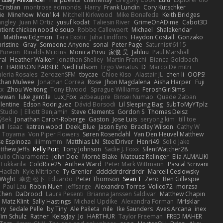
Cristian
montrose edmonds
Harry
Frank Lundin
Cory Kutschker
ie
Minehow
Mon1k4
Mitchell Kirkwood
Mike Bonafede
Keith Bridges
angley
Juan M Ortiz
yusuf kodat
Taliesin River
GrimeOnADime
Cabot3D
ntient chicken noodle soup
Robbe Callewaert
Michael
Shalekendar
Matthew Edgmon
Tara Exotic
Juha Lindfors
Haydon Costall
Gonzako
ristine
Gray
Someone Anyone
sonal
Peter Page
Saturnis#6115
Pureon
Rinalds Miļicins
Monica Pirvu
家俊 吴
Jahluu
Paul Marshall
ral
Heather Walker
Jonathan Shelley
Martín Franchi
Bianca Goldbach
r
HARRISON PARKER
Ned Fullsom
Ergo Venatus
D
Marco De mitri
aleria Rosales
ZerozenSFM
tbycae
Chloe Kiso
Alastair JL
chen li
OOPS!
than Mulwee
Jonathan Correa
Rose
Jhon Magdalena
Aisha Harper
Fuji
xx
Zhou Weitong
Tony Elwood
Sprague Williams
FeroshGirlSims
hewan
luke gentile
Lux_Fox
azbeaupre
Binsei Numao
Quade Zaban
lentine
Edson Rodriguez
Dávid Borsodi
Lil Sleeping Bag
SubToMyYTplz
Studio | Elliott Benjamin
Steve Clements
Gordon S
Thomas Deisz
ýšek
Jonathan Caron-Roberge
Gaston
Jose Luis
seryong kim
till toe
ll
Isaac
katren wood
Deek_Blue
Jason Eyre
Bradley Wilson
Cathy W
a Toyama
Von Piper Flowers
Søren Rosendahl
Van Den Heuvel Matthew
se Espinoza
iiiimmmm
Matthias LN
SteelDriver
Henri49
Solid Jake
tthew Jeffs
Kelly Port
Tony Johnson
Sadie J. Foxx
SilentWatcher28
iulio Chiaramonte
John Doe
Mornè Blake
Mateusz Relinger
Elia ALMALIKI
 Lukkarila
ColdRice25
Anthea Ward
Peter Mark Wittmann
Pascal Scrivani
Hadlah
Kyle Mitrione
Ty Grenier
dddddrdrdrdrdr
Marcell Ceslowsky
 Wight
幸史 松下
Eduardo
Peter Thomson
Sean T
Zero
Ben Gillespie
Paul Lau
Robin Nuen
jeffsarge
Alexandro Torres
Volico72
morzsa
Chen
DaDrood
Laura Pesenti
Brianna Janssen Saldivar
Matthew Chapin
Matz Klint
Sally Hastings
Michael Updike
Alexandra Forman
MrIsklar
ry
Sedale Pelle
by Tiny
Ale Pašeta
nile
Ike Saunders
Aves Arcana
inex
Tim Schulz
Ratner
KelsyJay
Jo
HARTHUR
Taylor Freeman
FRED MAHER