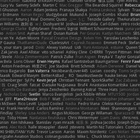
man Kaelin
Isabella
Erickson Foster
Chandler Griese
修汰 山田
Tyler Avirett
Lucy Vu
Sammy Sidefx
Martin C
Mac Greggor
The Bearded Squirrel
Rebecca
l Ghusoun
Aaron
Adam Jenkins
Pranaya Shakya
Polina Leskova
Sylvain
Trax
er Erdmann
Kenan Regez
sludgybeast
Mukund A
Joseph Combs
Khalid
Bria
htWriter
Arturo J. Real
Dominic Qusto
ぶー うじ
Tenzide Gallery
TheAuraStan
an Williams
政則 谷
w z
Dushyant M
Joshua Esmeralda
Carl-Edwin
retro rock
George Clarke
EightySeven
Frederic Sigrist
Wilbert Schuurman Hess
yuna y
io
Anton Smit
Ayman Sharaf
Dusan Runtak
Per Gouras
Kaitlyn Matchem
SBS
u xin Ye
Adam Moore
Pascal Creative Design
Kelvin Yim
Yaroslav Leschenko
LP Gauna
ThatRamenDude
CluelessArt
Cергей Лозенко
Emmett Peck
Stefan
, your stars
Jarod
Dinki
Alexey Vaitvud
Udi
Yurii Antonyuk
estuine
Queen S
Zak Jarvis
Axel Allstar
vito schaniel
Ashley Cline
CHERRII
Tryvon Pittman
Hel
 Steele
Alicia Zimmermann
Patrick Zulke
Fran Aspen
Freyka V
Taylor Gonzal
w Bela
Loris Olivier
Erwin Heyms
Rafael Santisteban Baumgartner
Fenrir Faw
Anton Friedman
時里ZYC
Joe Stadnik
Brett Schmidt
Adam Derenne
Daniel 
erico Bagarolo
Eon Valterra
NeckbeardLover445
Lucian
cooshy
Toms Seglin
Maasik
Edward Maxym
BetterAsBad _
RO
SwunkusSwede
hauke lienau
HAR
Eichenberger
Syl Pu
Kevin Jeryd
Christian Tennant
SporkSkaffel
Zac Zabawa
 魏
Craig Smith
fatcat
Daisuke Nagasawa
Bruf4
Anastasia Komaritska
Laure
y
Camille De Bastiani
Jenya Zenchenko
Burning Astral
Three Hats
Jamonidas
y
Nicholas Day
Svetlin
Marco Evangelisti
Jack Kibble-White
MTU1500
Jordan
na
JEFF
Plane2House
Bob F
Matt
Zoemoney
Azula
Christopher Johansen
H
n McEwen
Rico Levitt
Liquid Cooled
Nadia
Pedro Viana
Oleksii Komarov
Ca
rez
Frank Hereford
Carlos Ramírez
Arianna Montanari
Ikkeii
Shannonigans
 Findlay
Shirley
Lisa Anders
Angus McAloon
George Willaman
Sparazza D
R
ooy
Toby Howe
Nastassia Reutskaya
Chris Wintermyer
Liam Davis
chris reis
sinsin
Ken Ishikawa
Stanislav
ryan mrazik
峻辰 朱
Joshua Jacobs
Joseph Dign
evens
Alec Keck
halle stoeppler
david
jstevens
Martín Niz Tutoriales
Combri
KI SHIBUTANI/ YUN
Trevor Larson
Aaron
Maxim Nordentz
Caio Notari
Tomi
angzahn Aviation Studios
colinangusstudio
Mike L.
Chuck Morris
Mark Leonar