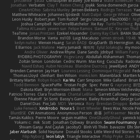
prfctwhite
yataa
Christopher Bradley
Joe Rivera
Malte Schweitzer
Ro
Jonathan
Verbatim
Clay T
Reiten Cheng
Joykk
Sonia domenech garcia
CineArtOhio
Sabrina Munley
Jeroen Bekkers
Rodrigo Terrazas
Yae
Matthew Whiteacre
Johannes Sjöstedt
Matt Dalpé
George Wheat
Oliv
Leon Husky
Robert jean
Tom Rudolf
Sergio Uscanga
Flex2006D !
Nig
Joshua Campbell
NotTerrellBatchelor
Xie Ray
TurtleTheThing
Ry
Fattma Al Lawati
yewen sun
Felipe Ramos
Slamuel EC
Key van Thull
TeaTime
Jonas Printzen
Ezekiel Alexander
Danny Ray Clark
BAMA Stud
Brandon Morse
Vanta
ns103
Luigi Macaluso
simen stroek
19:48
Y
keilyn nuñez
Wenxin Huang
Sarah BADJI
GrayDarth
Eli Herrington
A
E Barrios
Jack Malone
Harry Jumaidi
에이지
Eylül Solakoğlu
my moon
Andre Olivier
Andrew Rhyne
Dane Sands
Jdnbyd
William Parry
RYDBRG PHOTOGRAPHY
Yogev Levy
Abdullah Alshammari
Thomas
Zoltán Simon
Londolan
Cedric Wurm
Max King
CucuZulu
Radosła
Navid Eshaq
Aubin Nicoleau
Blandine Ducrocq
JewelEyed
ANDY
Brenden Cameron
Jay Hart
Lourens Lessing
Dominique Fitzgerald
Fed
Thomas Lloyd
clenhart
Ben Wilson
minkis kim
Manenblack
Martten 
Brittany Martin
Robyn Roach
Kai Wu
Carr Simpson
Mike Galland
Brian 
Todd Bennion
SpacePuffle
Tristan Fogle
Spec
Peter G
rayryeng
鸝瑩
Dakota Klatt
Bryn Morrison-Elliott
Mana
Simeon Milkov Velchevsk
Patricio Torres
Clara Truchsess
Chantal LeBlanc
Garrett Calloway
nøixz
Étienne Pikatoff
Sri Sonti
Bassy's Games
Bailey Rosenthal
George Lu
Daniel Dias
Pixi_lab
MD1
Veronica
Rory
Brendan Droppo
Kelto
Luke Fenwick
Xindrrobo
Noura S
Brett Wheeler
Bees Wax
Nicole Pé
BluntBSE
CW Animations
Anonymous Person
鈴葵
Jeff Kraemer
Nicole
Tamás Kuklics
Pierre Moore
seguin matthis
OneGhastlyGhoul
yannick t
Yokami c:
mik
Scott
Jonathan Ojibway
Brandon
Swann Fourmanoy
Shivam Ganju
Anıl Çaylak
JacobyO
Bình Võ Thiên
bavazov
Elhi St
Jaber Alarbash
Solid Neptune
Donald Stooks
Little Weird Kid Stories
YU
Filip Nyborg
leon labyk
Triangle Interactive
Philip Pryke
Dave
F