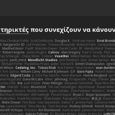
τηρικτές
που συνεχίζουν να κάνουν 
Max Christian Pohle
Scott DeWoody
Douglas K.
Yorik van Havre
Ernst Brond
JS
KangaroOz 3D
Leif Pedersen
Tomasz Muszyński
Roberd Palm
Lampantin
e
Manfred Knorr
PaulR
Malcolm Dwyer
Derek Carlin
RF
Wendy Ward
Fiann
r
Robert Angone
James Rogers
Calinou
Alan Gregory
Paul O' Grady
Phyl
Lu
Zaq Schlanger
Chase Stone
Conicer
VoxelKei
Mikkel Nielsen
Nico Wardaka
Nugent
penti_mmd
Mondlicht Studios
Jack Humbert
Gun
Arman Sernaz
At
Michael Porter
Puzzlebox Props
Justin
honda78
Dimitri Diakopoulos
zgred
ott Wilson
Cadalog, Inc.
Tobias Rösli
Rick Palmer
Neal Huston
sean dunder
D
R.H. García
William Carey
Michael B Johnson
G.P
Goro Fujita
Robert Wallis
theist
Edgard Costa
JJ
Pere Pau Sancho
Kevin Barnum
Henrik Berglund
Jay
niel Fitzgerald
Dana McCabe
Miket
jehrmaig
f1rstpers0n
Peggy O'Brien
Jas
icolas Côté
V-o
Josh Purple
Peter Rittinger
Benjamin Schechter
Ryan Won-Me
chin
Odin3D
Travis
Moiarte3d
Tim van Helsdingen
WyrmHead
Shawn Miller
 Simpson
Nizzero
Ritchie Owens
Agon Ushaku
Zisis Psalidas
Nelson C
Matth
Bernhard Hoffmann
Will Hattingh
Perard-Gayot
Bryan C
Bojan Spasojevic
A
Modicolitor
Frank Riccobono
Shaw Kaake
Panagiotis Tourlas
果冻_JS
Dave Li
Mahe Dewan
Finn Bear
Ivan Sepulveda
Gabor Z
Jeremy Park
Cameron Keff
insa
Laura Kimmel
Timo Muraja
Tom Norman
Rodney Schmidt
Arioch Snow
Marielli Vichique
Primaris
Kirt Blackwood
mark wrabel
James Harrison
Alvar
ichard McGowan
Aubrey Pullman
R.J. Rhodes Writes
Atelier Argos Art
Light Fi