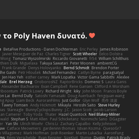
το Poly Haven δυνατό.
e
BetaFive Productions - Daren Dochterman
Eric Perley
James Robinson
o
Javier Meseguer de Paz
Charles Tigner
Scott Wheeler
Eelco Dolstra
a Wong
Tomasz Wyszolmirski
Riccardo Giovanetti
fr54
William Schilthuis
thien Dulk
Miguelaxa
Takuya Sawatari
Peter Moonen
ambientCG
s
Frank Grande
Denys Holovyanko
Bernd Schmidt
Brendon Porter
dhe Gashi
Petr Hloušek
Michael Fernandez
Caitlyn Byrne
paragsatyal
Jen Hao Yeh
esther carney
Mark Lopatka
Victor Gama Sabbithi
Alexlee
dale
Erel Herzog
OroborosNZ
RaptorBricks
Domenic S
Laura Ganis
Alexander Bachvarov
Evan Campbell
Rene Gansen
Clifford A Worsham
 Piboontum
Patrick Lowry
Richard Wright
kiky
John Moon
Francis Boyle
on Lai
Bernd Dully
Satoshi Yamasaki
Doug Auerbach
fengquan wang
ng Apuy
Liam Beck
AuroranFilms
Just Gollor
Glyn Wolf
亮作 淡波
Tawny Tomsen
Andy Hickmott
Mikayla
Hiroshi Saito
Steve Hurley
ias
Stareagle
BunnyCyclops Bunny
J.C.
Jason Scott
Jacob Larson
lan Camerer
Toby Yoda
Thater
Hazel Quantock
Neil Blakey-Milner
ewald
Stephan S
Matt Allen
Paul Schicketanz
Norimichi Sano
DGagster
er
Yan Shi
Ulrich Woehr
Chris Li
Zachary Capalbo
Kelly Johnson
paw
Catface Meowmers
gardeninn thomas
Istvan Kozma
QuesoGr7
o Villagomez
Mark Hoffman
Josh Roenker
Martin Lukačka
AaronFung
lms
Rémi Verschelde
Ryan Reisiger
SizeKivit
Stymie
Dustin
Patrick Brady