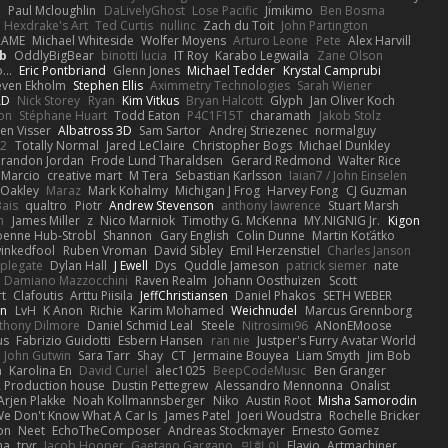
Q
Paul Mcloughlin
DaLivelyGhost
Lose Pacific
Jimikimo
Ben Bosma
Hexdrake's Art
Ted Curtis
nullinc
Zach du Toit
John Partington
RAME
Michael Whiteside
Wolfer Moyens
Arturo Leone
Pete
Alex Harvill
b
OddlyBigBear
binotti lucia
IT Roy
Karabo Legwaila
Zane Olson
...
Eric Pontbriand
Glenn Jones
Michael Tedder
Krystal Camprubi
even Ekholm
Stephen Ellis
Aximmetry Technologies
Sarah Wiener
AD
Nick Storey
Ryan
Kim Vitkus
Bryan Halcott
Glyph
Jan Oliver Koch
on
Stéphane Huart
Todd Eaton
P4C1F15T
charamath
Jakob Stolz
en Visser
Albatross 3D
Sam Sartor
Andrej Striezenec
normalguy
62
Totally Normal
Jared LeClaire
Christopher Bogs
Michael Dunkley
randon Jordan
Frode Lund Tharaldsen
Gerard Redmond
Walter Rice
 Marcio
creative mart
M Tera
Sebastian Karlsson
Iaian7 / John Einselen
Oakley
Maraz
Mark Kohalmy
Michigan J Frog
Harvey Fong
CJ Guzman
Bais
qualtro
Piotr
Andrew Stevenson
anthony lawrence
Stuart Marsh
h
James Miller
z
Nico Marniok
Timothy G. McKenna
MY.NIGNIG Jr.
Kigon
oenne Hub-Strobl
Shannon
Gary English
Colin Dunne
Martin Koťátko
inkedfool
Ruben Vroman
David Sibley
Emil Herzenstiel
Charles Janson
plegate
Dylan Hall
J Ewell
Dys
Quddle Jameson
patrick siemer
nate
Damiano Mazzocchini
Raven Realm
Johann Oosthuizen
Scott
t
Clafoutis
Arttu Piisila
JeffChristiansen
Daniel Phakos
SETH WEBER
in
LvH
K Anon
Richie
Karim Mohamed
Weichnudel
Marcus Grennborg
thony Dilmore
Daniel Schmid Leal
Steele
Nitrosimi96
ANonEMoose
us
Fabrizio Guidotti
Esbern Hansen
ran nie
Justper's Furry Avatar World
John Gutwin
Sara Tarr
Shay
CT
Jermaine Bouyea
Liam Smyth
Jim Bob
n
Karolina En
David Curiel
alec1025
BeepCodeMusic
Ben Granger
R Production house
Dustin Pettegrew
Alessandro Mennonna
Onalist
Arjen Plakke
Noah Kollmannsberger
Niko
Austin Root
Misha Samorodin
e Don't Know What A Car Is
James Patel
Joeri Woudstra
Rochelle Bricker
on
Neet
EchoTheComposer
Andreas Stockmayer
Ernesto Gomez
ha
trvr
Jacob Hooper
Gaetano Gargano
민희 이
Flavio
Artmachiner