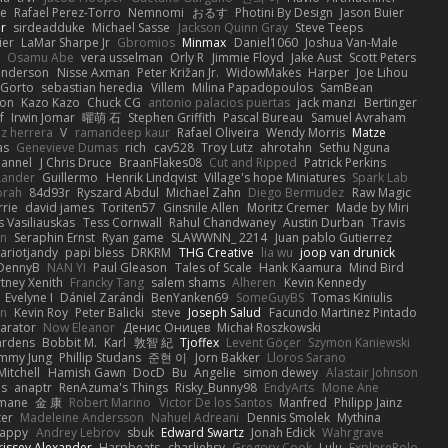
e
Rafael Perez-Torro
Nemnomi
おるす
Photini By Design
Jason Buier
ar
sirdeadduke
Michael Sasse
Jackson Quinn Gray
Steve Teeps
ier
LaMar Sharpe Jr
Gbromios
Minmax
Daniel1060
Joshua Van-Male
Osamu Abe
vera usselman
Orly R
Jimmie Floyd
Jake Aust
Scott Peters
enderson
Nisse Axman
Peter Križan Jr.
WidowMakes
Harper
Joe Lihou
Gorto
sebastian heredia
Villem
Milina Papadopoulos
SamBean
eon
Kazo Kazo
Chuck CG
antonio palacios puertas
jack manzi
Bertinger
f
Irwin Jomar
曜萌 石
Stephen Griffith
Pascal Bureau
Samuel Avraham
z herrera
V
ramandeep kaur
Rafael Oliveira
Wendy Morris
Matze
as
Genevieve Dumas
rich
cav528
Troy Lutz
ahrotahn
Sethu Nguna
lannel
J Chris Druce
BraanFlakes08
Cut and Ripped
Patrick Perkins
Lander
Guillermo
Henrik Lindqvist
Village's hope Miniatures
Spark Lab
rah
84d93r
Ryszard Abdul
Michael Zahn
Diego Bermudez
Raw Magic
rie
david james
Toriten57
Ginsnile Allen
Moritz Cremer
Made by Miri
 Vasiliauskas
Tess Cornwall
Rahul Chandwaney
Austin Durban
Travis
on
Seraphin Ernst
Ryan game
SLAWWNN_ 2214
Juan pablo Gutierrez
ariotjandy
papi bless
DRKRM
THG Creative
lia wu
joop van drunick
DennyB
NAN YI
Paul Gleason
Tales of Scale
Hank Kaamura
Mind Bird
tney Xenith
Francky Tang
salem shams
Alheren
Kevin Kennedy
Evelyne I
Dániel Zarándi
BenYanken69
SomeGuyBS
Tomas Kiniulis
in
Kevin Roy
Peter Balicki
steve
Joseph Salud
Facundo Martinez Pintado
larator
Now Eleanor
Денис Оницев
Michał Roszkowski
ardens
Bobbit M.
Karl
敦智 紀
Tjoffex
Levent Göçer
Szymon Kaniewski
immy Jung
Phillip Studans
준현 이
Jorn Bakker
Lloros Sarano
Mitchell
Hamish Gawn
DocD
Bu
Angelie
simon dewey
Alastair Johnson
ps
anaptr
RenAzuma's Things
Risky_Bunny98
EndyArts
Mone Ane
pmane
金 康
Robert Marino
Victor De los Santos
Manfred
Philipp Jainz
ter
Madeleine Andersson
Nahuel Adreani
Dennis Smolek
Mythina
Happy
Andrey Lebrov
sbuk
Edward Swartz
Jonah Edick
Wahrgrave
issey Alexander
Harpbeats
charliehsy
Gregory Cook
Lulu
ExplorePolo