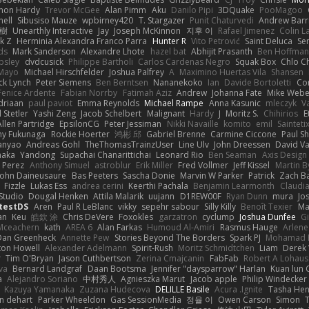
on Hardy
Trevor McGee
Alan Pimm
Aku
Danilo Pipi
3DQuake
PooMagoo
nell
Sibusiso Mauze
wpbirney420
T. Stargazer
Punit Chaturvedi
Andrew Barr
榕樹
Unearthly Interactive
Jay
Joseph McKinnon
지후 이
Rafael Jimenez
Colin L
k Z
Herminia Alexandra Franco Parra
Hunter R
Vito Petrović
Saint Deluca
Se
ds
Mark Sanderson
Alexandre Lhote
hazel bat
Abhijit Prasanth
Ben Hoffman
psley
dvdcusick
Philippe Bartholi
Carlos Cardenas Negro
Squak Box
Chlo Ch
Mayo
Michael Hirschfelder
Joshua Palfrey
A
Maximino Huertas Vila
Shansen
ck Lynch
Peter Siemens
Ben Berntsen
Nananekoko
Ian
Davide Bortoletti
Co
Fenice Ardente
Fabian Norrby
Fatimah Aziz
Andrew
Johanna Fate
Mike Webe
driaan
paul paviot
Emma Reynolds
Michael Rampe
Anna Kasunic
mleczyk
V
 Stetler
Yashi Zeng
Jacob Schelbert
Malignant
Hardy
J
Moritz S.
Chihirios
E
Allen Partridge
EpsilonCG
Peter Jessiman
Nikki Navaille
komito
emil
Sainteti
my Fukunaga
Rockie Hoerter
鸿彬 邱
Gabriel Brenne
Carmine Ciccone
Paul S
anyao
Andreas Gohl
TheThomasTrainzUser
Line Ulv
John Dreessen
David Va
naka
Yandong
Supachai Chanarittichai
Leonard Rio
Ben Seaman
Axis Design 
 Perez
Anthony Simuel
astroblur
Erik Miller
Fred Vollmer
Jeff Kissel
Martin B
John Daineusaure
Bas Peeters
Sascha Donie
Marvin W Parker
Patrick
Zach Ba
Fizzle
Lukas Ess
andrea cerini
Keerthi Pachala
Benjamin Learmonth
Claudi
Studio
Dougal Henken
Attila Malarik
uujann
D1REW00F
Ryan Dunn
mura
Jo
testDS
Aren
Paul R LeBlanc
vikky
sepehr sabour
Silly Killy
Benoît Texier
Ma
an
Keu
皓欽 涂
Chris DeVere
Foxokles
garzatron
cyclump
Joshua Dunfee
G
Mceachern
kath
AREA 6
Alan Farkas
Humoud Al-Amiri
Rasmus Hauge
Arlene
Dan Greenheck
Annette Pew
Stories Beyond The Borders
Spark PJ
Mohamad 
ton Howell
Alexander Adelmann
Spirit-Rush
Moritz Schmidtchen
Liam
Derek
r
Tim O'Bryan
Jason Cuthbertson
Zerina Cmajcanin
FabFab
Robert A Lohaus
va
Bernard Landgraf
Daan Bootsma
Jennifer "daysparrow" Harlan
Kuan lun 
a
Alejandro Soriano
中村秀人
Agnieszka Marut
Jacob apple
Philip Windecker
Kazuya Yamanaka
Zuzana Hudecova
DELILLE Basile
Acura .Ignite
Tasha Hen
n dehart
Parker Wheeldon
Gas SessionMedia
정율 이
Owen Carson
Simon