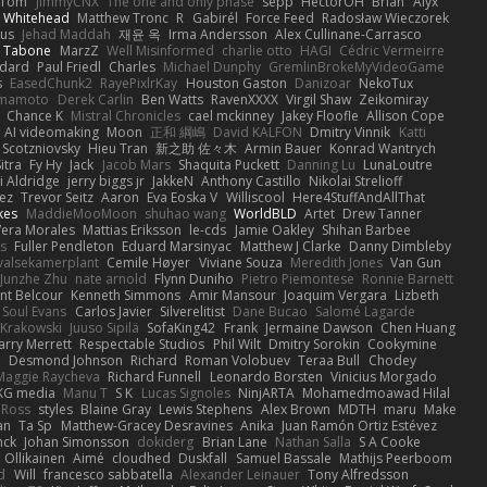
Tom
JimmyCNX
The one and only phase
sepp
HectorOH
Brian
Alyx
 Whitehead
Matthew Tronc
R
Gabirél
Force Feed
Radosław Wieczorek
us
Jehad Maddah
재윤 옥
Irma Andersson
Alex Cullinane-Carrasco
n Tabone
MarzZ
Well Misinformed
charlie otto
HAGI
Cédric Vermeirre
dard
Paul Friedl
Charles
Michael Dunphy
GremlinBrokeMyVideoGame
s
EasedChunk2
RayePixlrKay
Houston Gaston
Danizoar
NekoTux
amamoto
Derek Carlin
Ben Watts
RavenXXXX
Virgil Shaw
Zeikomiray
Chance K
Mistral Chronicles
cael mckinney
Jakey Floofle
Allison Cope
AI videomaking
Moon
正和 綱嶋
David KALFON
Dmitry Vinnik
Katti
 Scotzniovsky
Hieu Tran
新之助 佐々木
Armin Bauer
Konrad Wantrych
itra
Fy Hy
Jack
Jacob Mars
Shaquita Puckett
Danning Lu
LunaLoutre
i Aldridge
jerry biggs jr
JakkeN
Anthony Castillo
Nikolai Strelioff
ez
Trevor Seitz
Aaron
Eva Eoska V
Williscool
Here4StuffAndAllThat
kes
MaddieMooMoon
shuhao wang
WorldBLD
Artet
Drew Tanner
Vera Morales
Mattias Eriksson
le-cds
Jamie Oakley
Shihan Barbee
s
Fuller Pendleton
Eduard Marsinyac
Matthew J Clarke
Danny Dimbleby
valsekamerplant
Cemile Høyer
Viviane Souza
Meredith Jones
Van Gun
Junzhe Zhu
nate arnold
Flynn Duniho
Pietro Piemontese
Ronnie Barnett
nt Belcour
Kenneth Simmons
Amir Mansour
Joaquim Vergara
Lizbeth
Soul Evans
Carlos Javier
Silverelitist
Dane Bucao
Salomé Lagarde
 Krakowski
Juuso Sipilä
SofaKing42
Frank
Jermaine Dawson
Chen Huang
arry Merrett
Respectable Studios
Phil Wilt
Dmitry Sorokin
Cookymine
n
Desmond Johnson
Richard
Roman Volobuev
Teraa Bull
Chodey
Maggie Raycheva
Richard Funnell
Leonardo Borsten
Vinicius Morgado
KG media
Manu T
S K
Lucas Signoles
NinjARTA
Mohamedmoawad Hilal
Ross
styles
Blaine Gray
Lewis Stephens
Alex Brown
MDTH
maru
Make
an
Ta Sp
Matthew-Gracey Desravines
Anika
Juan Ramón Ortiz Estévez
nck
Johan Simonsson
dokiderg
Brian Lane
Nathan Salla
S A Cooke
 Ollikainen
Aimé
cloudhed
Duskfall
Samuel Bassale
Mathijs Peerboom
d
Will
francesco sabbatella
Alexander Leinauer
Tony Alfredsson