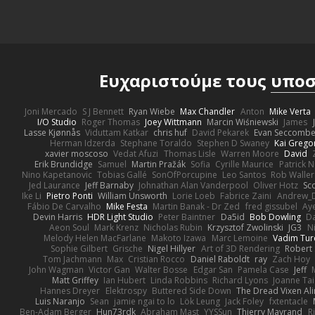
Ευχαριστούμε τους
υποσ
Joni Mercado
S J Bennett
Ryan Wiebe
Max Chandler
Anton
Mike Verta
I/O Studio
Roger Thomas
Joey Wittmann
Marcin Wiśniewski
James
Lasse Kjønnås
Viduttam Katkar
chris huf
David Pekarek
Evan Seccomb
Herman Idzerda
Stephane Toraldo
Stephen D Swaney
Kai Grego
xavier moscoso
Vedat Afuzi
Thomas Lisle
Warren Moore
David
Erik Brundidge
Samuel
Martin Pražák
Sofia
Cyrille Maurice
Patrick 
Nino Kapetanovic
Tobias Gallé
SonOfPorcupine
Leo Santos
Rob Waller
Jed Laurance
Jeff Barnaby
Johnathan Alan Vanderpool
Oliver Hotz
Sc
Ike Li
Pietro Ponti
William Unsworth
Lorie Loeb
Fabrice Zaini
Andrew_
Fábio De Carvalho
Mike Festa
Martin Banak - Dr Zed
fred gissubel
Aye
Devin Harris
HDR Light Studio
Peter Baintner
Da5id
Bob Dowling
Da
Aeon Soul
Mark Krenz
Nicholas Rubin
Krzysztof Zwolinski
JG3
N
Melody Helen MacFarlane
Makoto Izawa
Marc Lemoine
Vadim Tur
Sophie Gilbert
Grische
Nigel Hillyer
Art of 3D Rendering
Robert
Tom Jachmann
Max
Cristian Rocco
Daniel Raboldt
ray
Zach Hoy
John Wagman
Victor Gan
Walter Bosse
Edgar San
Pamela Case
Jeff
Matt Griffey
Ian Hubert
Linda Robbins
Richard Lyons
Joanne Tai
Hannes Dreyer
Elektrospy
Buttered Side Down
The Dread Vixen Al
Luis Naranjo
Sean
jamie ngai to lo
Lök Leung
Jack Foley
fxtentacle
Ben-Adam Berger
Hun73rdk
Abraham Mast
YYSSun
Thierry Mayrand
R