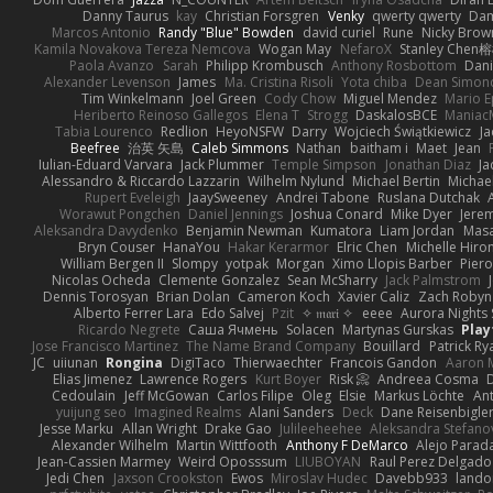
Danny Taurus
kay
Christian Forsgren
Venky
qwerty qwerty
Dam
Marcos Antonio
Randy "Blue" Bowden
david curiel
Rune
Nicky Brow
Kamila Novakova Tereza Nemcova
Wogan May
NefaroX
Stanley Chen
Paola Avanzo
Sarah
Philipp Krombusch
Anthony Rosbottom
Dani
Alexander Levenson
James
Ma. Cristina Risoli
Yota chiba
Dean Simon
Tim Winkelmann
Joel Green
Cody Chow
Miguel Mendez
Mario E
Heriberto Reinoso Gallegos
Elena T
Strogg
DaskalosBCE
Maniac
Tabia Lourenco
Redlion
HeyoNSFW
Darry
Wojciech Świątkiewicz
Ja
Beefree
治英 矢島
Caleb Simmons
Nathan
baitham i
Maet
Jean
Iulian-Eduard Varvara
Jack Plummer
Temple Simpson
Jonathan Diaz
Ja
Alessandro & Riccardo Lazzarin
Wilhelm Nylund
Michael Bertin
Michael
Rupert Eveleigh
JaaySweeney
Andrei Tabone
Ruslana Dutchak
Worawut Pongchen
Daniel Jennings
Joshua Conard
Mike Dyer
Jere
Aleksandra Davydenko
Benjamin Newman
Kumatora
Liam Jordan
Mas
Bryn Couser
HanaYou
Hakar Kerarmor
Elric Chen
Michelle Hiro
William Bergen II
Slompy
yotpak
Morgan
Ximo Llopis Barber
Piero
Nicolas Ocheda
Clemente Gonzalez
Sean McSharry
Jack Palmstrom
Dennis Torosyan
Brian Dolan
Cameron Koch
Xavier Caliz
Zach Robyn
Alberto Ferrer Lara
Edo Salvej
Pzit
✧ 𝔪𝔞𝔯𝔦 ✧
eeee
Aurora Nights 
Ricardo Negrete
Саша Ячмень
Solacen
Martynas Gurskas
Play
Jose Francisco Martinez
The Name Brand Company
Bouillard
Patrick Ry
JC
uiiunan
Rongina
DigiTaco
Thierwaechter
Francois Gandon
Aaron 
Elias Jimenez
Lawrence Rogers
Kurt Boyer
Risk 📀
Andreea Cosma
Cedoulain
Jeff McGowan
Carlos Filipe
Oleg
Elsie
Markus Löchte
An
yuijung seo
Imagined Realms
Alani Sanders
Deck
Dane Reisenbigle
Jesse Marku
Allan Wright
Drake Gao
Julileeheehee
Aleksandra Stefano
Alexander Wilhelm
Martin Wittfooth
Anthony F DeMarco
Alejo Parad
Jean-Cassien Marmey
Weird Oposssum
LIUBOYAN
Raul Perez Delgado
Jedi Chen
Jaxson Crookston
Ewos
Miroslav Hudec
Davebb933
lando