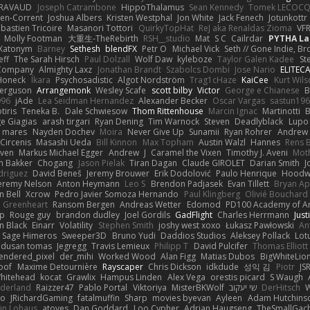
IRAVAUD
Joseph Catrambone
HippoThalamus
Sean Kennedy
Tomek LECOC
en-Corrent
Joshua Albers
Kristen Westphal
Jon White
Jack Fenech
Jotunkottr
bastien Tricoire
Masanori Tottori
QuirkyTopHat
ReJ aka Renaldas Zioma
VF
Molly Footman
大重生-TheRebirth
RSH__studio
Mat
S C
Cailrdar
PYTHA La
Xatonym
Barney
Sethesh
blendFX
Petr O
Michael Vick
Seth // Gone Indie, Bro
eff
The Sarah Hirsch
Paul Dolzall
Wolf Daw
kyleboze
Taylor Galen Kadee
St
e Company
Almighty Laxz
Jonathan Brandt
Szabolcs Dombi
Jose Nario
ELITEC
Honeck
Íkara
Psychosadistic
Algot Nordström
Trag1cHaze
KaiCee
Kurt Wils
Ferguson
Arrangemonk
Wesley Scafe
scott bilby
Victor
George e Chianese
B
996
jAde
Lea Seidman Hernandez
Alexander Becker
Oscar Vargas
sastun19
tiris
Teneka B.
Dale Schwiesow
Thom Rittenhouse
Marcin Ignac
Martinotti
B
e Giagias
arash tirgari
Ryan Dening
Tim Warnock
Steven
Deadlyblack
Lupo
d mares
Nayden Dochev
Moira
Never Give Up
Sunamii
Ryan Rohrer
Andrew 
 Circenis
Masashi Ueda
Bill Kinnon
Max Topham
Austin Walzl
Hannes
Rens 
iven
Markus Michael Egger
Andrew
J
Caramel the Vixen
Timothy J. Aveni
Mot
 Bakker
Chogang
Jason Pielak
Tiran Dagan
Claude GIROLET
Darian Smith
J
odriguez
David Beneš
Jeremy Brouwer
Erik Dodolović
Paulo Henrique
Hoodw
eremy Nelson
Anton Heymann
Leo S
Brendon Padjasek
Evan Tillett
Bryan Ap
n Bell
Xcrow
Pedro Javier Somoza Hernando
Paul Klingberg
Olivié Bouchard
Greenheart
Ransom Bergen
Andreas Wetter
Edomod
PD100 Academy of Ar
op
Rouge guy
brandon dudley
Joel Gordils
GadFlight
Charles Herrmann
Just
in Black
Einarr
Volatility
Stephen Smith
joshy west xoxo
Łukasz Pawłowski
An
Sage Himeros
Sweeper3D
Bruno Yudi
Daddios Studios
Aleksey Pollack
Lot
dusan tomas
Jegregg
Travis Lemieux
Philipp T
David Pulcifer
Thomas Elliott
endered_pixel
der_mihi
Worked Wood
Alan Figg
Matias Dubos
BigWhiteLio
oof
Maxime Detournière
Rayscaper
Chris Dickson
idkdude
성익 김
Piotr
JS
hitehead
kocat
Grawlix
Hampus Linden
Alex Vega
orestis picard
S Waugh
aderland
Raizzer47
Pablo Portal
Viktoriya
MisterBKWolf
שי יעקוב
DerHitsch
W
vo
JRichardGaming
fatalmuffin
Sharp
movies byevan
Ayleen
Adam Hutchins
in Lohaus
atoves
Dan Goddard
Loo Cypher
Adrian Haugseng
TheSmallGac