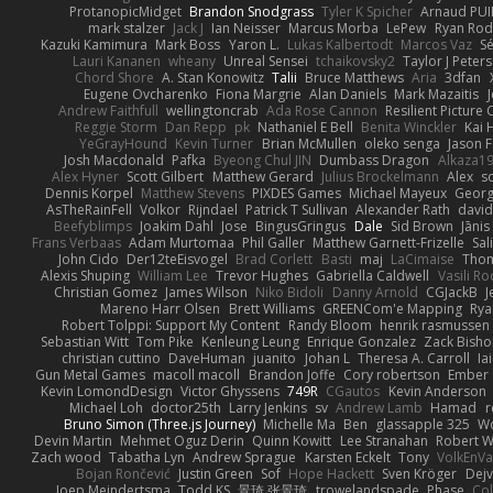
ProtanopicMidget
Brandon Snodgrass
Tyler K Spicher
Arnaud PU
mark stalzer
Jack J
Ian Neisser
Marcus Morba
LePew
Ryan Rod
Kazuki Kamimura
Mark Boss
Yaron L.
Lukas Kalbertodt
Marcos Vaz
Sé
Lauri Kananen
wheany
Unreal Sensei
tchaikovsky2
Taylor J Peters
Chord Shore
A. Stan Konowitz
Talii
Bruce Matthews
Aria
3dfan
Eugene Ovcharenko
Fiona Margrie
Alan Daniels
Mark Mazaitis
J
Andrew Faithfull
wellingtoncrab
Ada Rose Cannon
Resilient Pictur
Reggie Storm
Dan Repp
pk
Nathaniel E Bell
Benita Winckler
Kai 
YeGrayHound
Kevin Turner
Brian McMullen
oleko senga
Jason 
Josh Macdonald
Pafka
Byeong Chul JIN
Dumbass Dragon
Alkaza1
Alex Hyner
Scott Gilbert
Matthew Gerard
Julius Brockelmann
Alex
so
Dennis Korpel
Matthew Stevens
PIXDES Games
Michael Mayeux
Georg
AsTheRainFell
Volkor
Rijndael
Patrick T Sullivan
Alexander Rath
davi
Beefyblimps
Joakim Dahl
Jose
BingusGringus
Dale
Sid Brown
Jānis
Frans Verbaas
Adam Murtomaa
Phil Galler
Matthew Garnett-Frizelle
Sal
John Cido
Der12teEisvogel
Brad Corlett
Basti
maj
LaCimaise
Thom
Alexis Shuping
William Lee
Trevor Hughes
Gabriella Caldwell
Vasili R
Christian Gomez
James Wilson
Niko Bidoli
Danny Arnold
CGJackB
J
Mareno Harr Olsen
Brett Williams
GREENCom'e Mapping
Rya
Robert Tolppi: Support My Content
Randy Bloom
henrik rasmussen
Sebastian Witt
Tom Pike
Kenleung Leung
Enrique Gonzalez
Zack Bish
christian cuttino
DaveHuman
juanito
Johan L
Theresa A. Carroll
Ia
Gun Metal Games
macoll macoll
Brandon Joffe
Cory robertson
Ember
Kevin LomondDesign
Victor Ghyssens
749R
CGautos
Kevin Anderson
Michael Loh
doctor25th
Larry Jenkins
sv
Andrew Lamb
Hamad
r
Bruno Simon (Three.js Journey)
Michelle Ma
Ben
glassapple 325
W
Devin Martin
Mehmet Oguz Derin
Quinn Kowitt
Lee Stranahan
Robert W
Zach wood
Tabatha Lyn
Andrew Sprague
Karsten Eckelt
Tony
VolkEnV
Bojan Rončević
Justin Green
Sof
Hope Hackett
Sven Kröger
Dej
Joep Meindertsma
Todd KS
景琦 张景琦
trowelandspade
Phase
Col