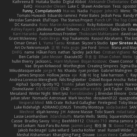
Kathreena B
Huitaka Studio
Digital Abbot
Aleksandr Chebotariov
Col
EvilQ
Alexander Olesen
Luke C
Shawn Anderson
Tess
opostol
Funny_ Compilation69
htai wu
Nadia
Pupper
John KD
Mimic
Th
Tomato Huwaidi
Eduardo ramirez
Peter Bates
Jediah Pesu
Randy W
Miroslav Šamánek
EfulTopo
The Starius Project
Punch UP: The Top Conte
DC Kasundra
Ross
Marcin Anyszkiewicz
Ricky Robinson
Elizabeth
m
Ashley Fayers
plexlexia
Daniel Tidemo
ALEX NAVARRO
Table On
Edw
Karri Haranko
Autonomous Frontier
Thokozani Mahlanyane
david ca
Grant Mckenney
Tadin Brego
Koji Tsukamoto
Rasool Abrahams
The Ent
Omair Omari
L
Yuma Taesu
Kristian
Skyzee's Studio
Igor Sirotov 
Art Ov Nekromorph
正 明
Felix gogo
Joe Ford
Simon
Mana and Ma
DHFG
name
Håkan Fors
nathan
Spidey
Jack Rao
Cristian Vigliano
No
Ben Carlisle
Jake Messer
Exacute3D
주호 정
Ethan Cohen
Metix
I
hullin thierry
Jackson L.
Harri Myllynen
Bojan Kostovic
Owen Connor
Vae
Bryan Kirkwood
Worthington
Creating Simpires
Sigma Eta
MikusMasquerade
jorge R
Ns
Khaidu
ryan jordan
Gabriel Malmgren
D
James Simpson
Hollow_Jenza
eje
지환 이
log
luke harrison
C
Ray
Andrea Lorenzo Mereghetti
Nils Ringlstetter
Osbiel Roque Arocha
Rebe
Alpha3
Spotty Spotty YQ
TrixMix
Julian Quintero
julian reyes
Nareo
DivineXavier
DEATHSTEED
Cli4D
vamsidhar reddy
Jack Taylor
Olov M
Mesaland
Winter Night
Mert İyiiz
forrobloxdev
J. Brendan Elmore
Octa
julian silver
Nomadic Astronaut
Mark Vecchio
dosuken0122
quagootl
Vesperal Mind
Milk Crate
Richard Gallagher
Firelegend
Toby Mea
Luke Ridehalgh
ADRIANO JONUS
Timothy Montoya
soda basket
SAN
Mechrot
elijah kenney
J H
Astone Massie
Tobi Staerk
milad tatar
Lasse Leonhardsen
3darchstuffs
Martin Wells
Skittlq
SquareIsNotCo
Cassie
Bradley Savoy
Wing
Beehhhh112
Chikato 710
imma zamora
J
Brad Leikam
Nasi Paru Bu Amin
Jazmin Lang
宥任 陳
St
Gooo Tang
Jakob Recknagel
Luke willard
Sascha Kohler
snail
Russell Wilder
D
Meshal Alshammari
KhangXing Pang
Douwe
Lucas Vieira
CallumN