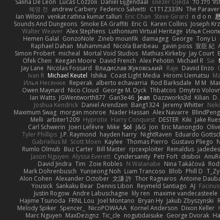
Salina De Leon
Lucas Cozzoli
Daniel Eijgendaal
Eliézer Ojeda
מר פלג טל
혜영 전
andrew Carbery
Federico Salvetti
C1T1Z333N
The Paraver
Ian Wilson
venkat rathna kumar talluri
Eric Chan
Steve Girard
n d o n
思
Sounds And Dungeons
Smoke EA Graffiti
Eric G
Karen Collins
Joseph Kr
Walter Weaver
Alex Stephens
Luthonium Virtual Heritage
Илья Сноп
Hemen Galal
GonzoNole
Zineb mounfik
damageg
George
Tony Li
Raphael Dahan
Muhammad
Nicola Baribeau
gavin poss
宣臣 紀
Simon Probert
micheal
Mortal Void Studios
Mathias Kirkeby
Jay Court
Ofek Chen
Keegan Moore
David French
Alex Pehotin
Michael R
Sai
Jay Lane
Nicolas Fossard
Владислав Жуковський
Raje
Daviid Enzo
Ivan R
Michael Keutel
Ishika
Coast Light Media
Hiromi Uematsu
Ma
Илья Несенюк
Reperak
alberto echavarria
Rod Barksdale
M M
Mar
Owen Maynard
Nico Cloud
George M. Dyck
Thbatcos
Dmytro Volov
Ian Watts
JGWentworth877
Gan3e46
Jean
Dazzworks3d
Kilian
D. 
Joshua Kendrick
Daniel Arendzen
Bang1324
Jeremy Whitter
Nek
Maximum Swag
morgan monroe
Nader Hassan
Alex Navarre
BlindPeng
Melli
arbiter1209
Hyprotix
Harry Conquest
DESTER
Kiki
Jake Rue
Carl Schwerin
Joeri Lefévre
Mike
Sol
J&G
Jon
Eric Manongdo
Oliv
Tyler Phillips
J.P. Raymond
hayden harry
NightRaven
Eduardo Gottsc
Gabrielius M
Scott Moen
Kaylee
Thomas Pierro
Gustavo Pliego
Rumlo Olmub
Buz Carter
Bill Master
rpcexploiter
Reinaldus
jadedes
Jason Nguyen
Alyssa Everett
Cyndersanity
Petr Fořt
disiboi
AnuR
David Jindra
Tim
Zoie Robles
N Watanabe
Nina Takáčová
Rod
Mark Dohrenbusch
Yunseong Noh
Liam Trancoso
Blob
Phill D
T_Zy
Alon Cohen
Alexander October
文謙 許
Thor Ragnaros
Antoine Daub
Yousick
Sankaku Bear
Dennis Libon
Reymeld Santiago
AJ
Facinu
Justin Rogow
Andre Labuschagne
lily ren
maxime vandecasteele
Hajime Tsunoda
FRNL Lou
Joel Montano
Bryan Hy
Jakub Zbyszynski
Melody Spiker
Spencer_
NicoPOWAAA
Kornel Anderson
Dixon Keller
Marc Nguyen
MaxDezignz
Tic_cle
nogutidaisuke
George Dvorak
Ha