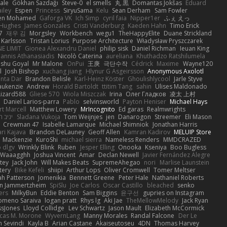
ale
Gökhan Sazdağı
Steve-0
el smells
丸 黒
Domantas Jokšas
Eduard
ailey
Espen
Princess
SiryuSama
Kelu
Sean Derham
Sam Fowler
en Mohamed
Gaforga VK
Ich Simp
cyril faia
Nipper1er
ふぇ えっ
 Hughes
James Gonzales
Cristi Vanderburg
Kaeden Hahn
Timo Erick
7
재우 김
Morgsley
Workbench
wegu1
TheHappyElite
Duane Strickland
 Karlsson
Tristan Lorius
Purpose Architecture
Władysław Pryszczarek
E LIMIT
Gionea Alexandru Daniel
philip sisk
Daniel Richman
Ieuan King
oannis Athanasiadis
Nicolò Caterina
aureliana
Khuthadzo Ratshilumela
nshu Goyal
Mr Malone
OnPui
王庚
극단수작
Cédrick
Maxime
Wayne120
l
Josh Bishop
xuchang jiang
Hlynur G Asgeirsson
Anonymous Axolotl
nta Dar
Brandon Belisle
Karl-Heinz Köster
Ghoulishlycool
Jarle Styve
aukenzie
Andrew
Horald Bartoldt
ttitim Tang
sahin
Ulises Maldonado
izard588
Gliese 570
Wiola Miszczak
Irina
Олег Гладков
凌太 上村
Daniel Larios-parra
Pablo
selvinsworld
Payton Heniser
Michael Hays
t Marcell
Matthew Lowery
MrIncognito
Ed garas
Realmwrights
יניב 
Sladana Vukoja
Tom Weijnjes
jen
Danarogon
Streemer
Eli Mason
Crewman 47
Isabelle Lamarque
Michael Shimniok
Jonathan Harris
ari Kajava
Brandon DeLauney
Geoff Allen
Kamran Kadirov
MELUIP Store
Mackenzie
KuroShi
michael sierra
Nameless Renders
MMDCRAZED
 dlgv
Wrinkly Blink
Ruben
Jesper Elling
Onooka
Kseniya
Boo Bugless
Waaagghh
Joshua Vincent
Amar
Declan Newell
Javier Fernández Alegre
tey
Jack John
Will Makes Beats
SupremeAhegao
nori
Marlise Launstein
tery
Bike Kefeli
shiipi
Arthur Lops
Oliver Cromwell
Tomer Meltser
h Patterson
Jomenikia
Bennett Greene
Peter Hale
Nathaniel Roberts
an Jammertzheim
SpiSlu
Joe Carlos
Oscar Castillo
bleached
senko
ers
MilkyBun
Eddie Benton
Sam Biggins
윤구선
gupries on Instagram
lomeno Saraiva
logan pratt
Rhys lg
Aki Jae
TheMellowMelody
Jack Ryan
ssJones
Lloyd Collidge
Lev Schwartz
Jason Mault
Elizabeth McCormick
cas M. Morone
WyvernLang
Manny Morales
Randal Falcone
Der Le
 Sevindi
Kayla B
Arian Castane
Akaiseutoseu
4DN
Thomas Harvey