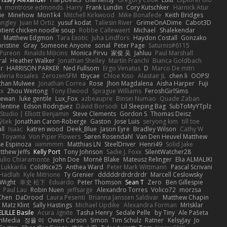
n
montrose edmonds
Harry
Frank Lundin
Cory Kutschker
Harnick Atur
ie
Minehow
Mon1k4
Mitchell Kirkwood
Mike Bonafede
Keith Bridges
angley
Juan M Ortiz
yusuf kodat
Taliesin River
GrimeOnADime
Cabot3D
ntient chicken noodle soup
Robbe Callewaert
Michael
Shalekendar
Matthew Edgmon
Tara Exotic
Juha Lindfors
Haydon Costall
Gonzako
ristine
Gray
Someone Anyone
sonal
Peter Page
Saturnis#6115
Pureon
Rinalds Miļicins
Monica Pirvu
家俊 吴
Jahluu
Paul Marshall
ral
Heather Walker
Jonathan Shelley
Martín Franchi
Bianca Goldbach
r
HARRISON PARKER
Ned Fullsom
Ergo Venatus
D
Marco De mitri
aleria Rosales
ZerozenSFM
tbycae
Chloe Kiso
Alastair JL
chen li
OOPS!
than Mulwee
Jonathan Correa
Rose
Jhon Magdalena
Aisha Harper
Fuji
xx
Zhou Weitong
Tony Elwood
Sprague Williams
FeroshGirlSims
hewan
luke gentile
Lux_Fox
azbeaupre
Binsei Numao
Quade Zaban
lentine
Edson Rodriguez
Dávid Borsodi
Lil Sleeping Bag
SubToMyYTplz
Studio | Elliott Benjamin
Steve Clements
Gordon S
Thomas Deisz
ýšek
Jonathan Caron-Roberge
Gaston
Jose Luis
seryong kim
till toe
ll
Isaac
katren wood
Deek_Blue
Jason Eyre
Bradley Wilson
Cathy W
a Toyama
Von Piper Flowers
Søren Rosendahl
Van Den Heuvel Matthew
se Espinoza
iiiimmmm
Matthias LN
SteelDriver
Henri49
Solid Jake
tthew Jeffs
Kelly Port
Tony Johnson
Sadie J. Foxx
SilentWatcher28
iulio Chiaramonte
John Doe
Mornè Blake
Mateusz Relinger
Elia ALMALIKI
 Lukkarila
ColdRice25
Anthea Ward
Peter Mark Wittmann
Pascal Scrivani
Hadlah
Kyle Mitrione
Ty Grenier
dddddrdrdrdrdr
Marcell Ceslowsky
 Wight
幸史 松下
Eduardo
Peter Thomson
Sean T
Zero
Ben Gillespie
Paul Lau
Robin Nuen
jeffsarge
Alexandro Torres
Volico72
morzsa
Chen
DaDrood
Laura Pesenti
Brianna Janssen Saldivar
Matthew Chapin
Matz Klint
Sally Hastings
Michael Updike
Alexandra Forman
MrIsklar
LILLE Basile
Acura .Ignite
Tasha Henry
Sedale Pelle
by Tiny
Ale Pašeta
onMedia
정율 이
Owen Carson
Simon
Tim Schulz
Ratner
KelsyJay
Jo