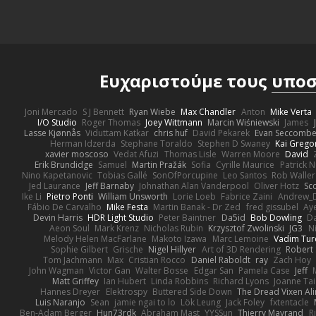
Ευχαριστούμε τους
υποσ
Joni Mercado
S J Bennett
Ryan Wiebe
Max Chandler
Anton
Mike Verta
I/O Studio
Roger Thomas
Joey Wittmann
Marcin Wiśniewski
James
Lasse Kjønnås
Viduttam Katkar
chris huf
David Pekarek
Evan Seccomb
Herman Idzerda
Stephane Toraldo
Stephen D Swaney
Kai Grego
xavier moscoso
Vedat Afuzi
Thomas Lisle
Warren Moore
David
Erik Brundidge
Samuel
Martin Pražák
Sofia
Cyrille Maurice
Patrick 
Nino Kapetanovic
Tobias Gallé
SonOfPorcupine
Leo Santos
Rob Waller
Jed Laurance
Jeff Barnaby
Johnathan Alan Vanderpool
Oliver Hotz
Sc
Ike Li
Pietro Ponti
William Unsworth
Lorie Loeb
Fabrice Zaini
Andrew_
Fábio De Carvalho
Mike Festa
Martin Banak - Dr Zed
fred gissubel
Aye
Devin Harris
HDR Light Studio
Peter Baintner
Da5id
Bob Dowling
Da
Aeon Soul
Mark Krenz
Nicholas Rubin
Krzysztof Zwolinski
JG3
N
Melody Helen MacFarlane
Makoto Izawa
Marc Lemoine
Vadim Tur
Sophie Gilbert
Grische
Nigel Hillyer
Art of 3D Rendering
Robert
Tom Jachmann
Max
Cristian Rocco
Daniel Raboldt
ray
Zach Hoy
John Wagman
Victor Gan
Walter Bosse
Edgar San
Pamela Case
Jeff
Matt Griffey
Ian Hubert
Linda Robbins
Richard Lyons
Joanne Tai
Hannes Dreyer
Elektrospy
Buttered Side Down
The Dread Vixen Al
Luis Naranjo
Sean
jamie ngai to lo
Lök Leung
Jack Foley
fxtentacle
Ben-Adam Berger
Hun73rdk
Abraham Mast
YYSSun
Thierry Mayrand
R