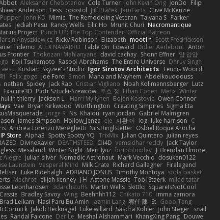
 Abbot
Aleksandr Chebotariov
Cole Turner
John Kevin Ong
JonDo
Filip
Shawn Anderson
Tess
opostol
Jiří Ptáček
JamTarts
Clive McKenzie
Pupper
John KD
Mimic
The Remodeling Veteran
Talyana S
Parker
ates
Jediah Pesu
Randy Wells
Eilir Ho
Mrunit Churi
Necromantique
tarius Project
Punch UP: The Top Contender! Official Patreon
arcin Anyszkiewicz
Ricky Robinson
Elizabeth
moot1n
Scott Fredrickson
aniel Tidemo
ALEX NAVARRO
Table On
Edward
Didier Aerlebout
Anton
s Frontier
Thokozani Mahlanyane
david cachay
Shonn Effner
얍 얍얍
ego
Koji Tsukamoto
Rasool Abrahams
The Entire Universe
Dhruv Singh
Taesu
Kristian
Skyzee's Studio
Igor Sirotov Architects
Teunis Woord
 明
Felix gogo
Joe Ford
Simon
Mana and Mayhem
Abdelkouddouss
s
nathan
Spidey
Jack Rao
Cristian Vigliano
Noah Kollmannsberger
Lutz
Exacute3D
Piotr Sztucki-Szewców
주호 정
Ethan Cohen
Metix
Winter
hullin thierry
Jackson L.
Harri Myllynen
Bojan Kostovic
Owen Connor
Hays
Vae
Bryan Kirkwood
Worthington
Creating Simpires
Sigma Eta
kusMasquerade
jorge R
Ns
Khaidu
ryan jordan
Gabriel Malmgren
Mason
James Simpson
Hollow_Jenza
eje
지환 이
log
luke harrison
C
is
Andrea Lorenzo Mereghetti
Nils Ringlstetter
Osbiel Roque Arocha
IP Store
Alpha3
Spotty Spotty YQ
TrixMix
Julian Quintero
julian reyes
RAZED
DivineXavier
DEATHSTEED
Cli4D
vamsidhar reddy
Jack Taylor
gless
Mesaland
Winter Night
Mert İyiiz
forrobloxdev
J. Brendan Elmore
z Alegre
julian silver
Nomadic Astronaut
Mark Vecchio
dosuken0122
ise Launstein
Vesperal Mind
Milk Crate
Richard Gallagher
Firelegend
eltser
Luke Ridehalgh
ADRIANO JONUS
Timothy Montoya
soda basket
erts
Mechrot
elijah kenney
J H
Astone Massie
Tobi Staerk
milad tatar
asse Leonhardsen
3darchstuffs
Martin Wells
Skittlq
SquareIsNotCool
Cassie
Bradley Savoy
Wing
Beehhhh112
Chikato 710
imma zamora
Brad Leikam
Nasi Paru Bu Amin
Jazmin Lang
宥任 陳
St
Gooo Tang
 McCormick
Jakob Recknagel
Luke willard
Sascha Kohler
John Steger
snail
les
Randal Falcone
Der Le
Meshal Alshammari
KhangXing Pang
Douwe