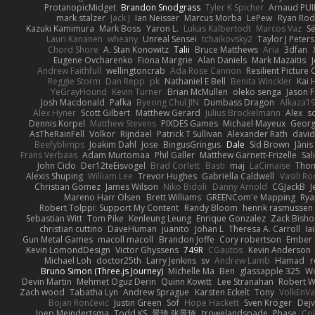
ProtanopicMidget
Brandon Snodgrass
Tyler K Spicher
Arnaud PU
mark stalzer
Jack J
Ian Neisser
Marcus Morba
LePew
Ryan Rod
Kazuki Kamimura
Mark Boss
Yaron L.
Lukas Kalbertodt
Marcos Vaz
Sé
Lauri Kananen
wheany
Unreal Sensei
tchaikovsky2
Taylor J Peters
Chord Shore
A. Stan Konowitz
Talii
Bruce Matthews
Aria
3dfan
Eugene Ovcharenko
Fiona Margrie
Alan Daniels
Mark Mazaitis
J
Andrew Faithfull
wellingtoncrab
Ada Rose Cannon
Resilient Pictur
Reggie Storm
Dan Repp
pk
Nathaniel E Bell
Benita Winckler
Kai 
YeGrayHound
Kevin Turner
Brian McMullen
oleko senga
Jason 
Josh Macdonald
Pafka
Byeong Chul JIN
Dumbass Dragon
Alkaza1
Alex Hyner
Scott Gilbert
Matthew Gerard
Julius Brockelmann
Alex
so
Dennis Korpel
Matthew Stevens
PIXDES Games
Michael Mayeux
Georg
AsTheRainFell
Volkor
Rijndael
Patrick T Sullivan
Alexander Rath
davi
Beefyblimps
Joakim Dahl
Jose
BingusGringus
Dale
Sid Brown
Jānis
Frans Verbaas
Adam Murtomaa
Phil Galler
Matthew Garnett-Frizelle
Sal
John Cido
Der12teEisvogel
Brad Corlett
Basti
maj
LaCimaise
Thom
Alexis Shuping
William Lee
Trevor Hughes
Gabriella Caldwell
Vasili R
Christian Gomez
James Wilson
Niko Bidoli
Danny Arnold
CGJackB
J
Mareno Harr Olsen
Brett Williams
GREENCom'e Mapping
Rya
Robert Tolppi: Support My Content
Randy Bloom
henrik rasmussen
Sebastian Witt
Tom Pike
Kenleung Leung
Enrique Gonzalez
Zack Bish
christian cuttino
DaveHuman
juanito
Johan L
Theresa A. Carroll
Ia
Gun Metal Games
macoll macoll
Brandon Joffe
Cory robertson
Ember
Kevin LomondDesign
Victor Ghyssens
749R
CGautos
Kevin Anderson
Michael Loh
doctor25th
Larry Jenkins
sv
Andrew Lamb
Hamad
r
Bruno Simon (Three.js Journey)
Michelle Ma
Ben
glassapple 325
W
Devin Martin
Mehmet Oguz Derin
Quinn Kowitt
Lee Stranahan
Robert W
Zach wood
Tabatha Lyn
Andrew Sprague
Karsten Eckelt
Tony
VolkEnV
Bojan Rončević
Justin Green
Sof
Hope Hackett
Sven Kröger
Dej
Joep Meindertsma
Todd KS
景琦 张景琦
trowelandspade
Phase
Col