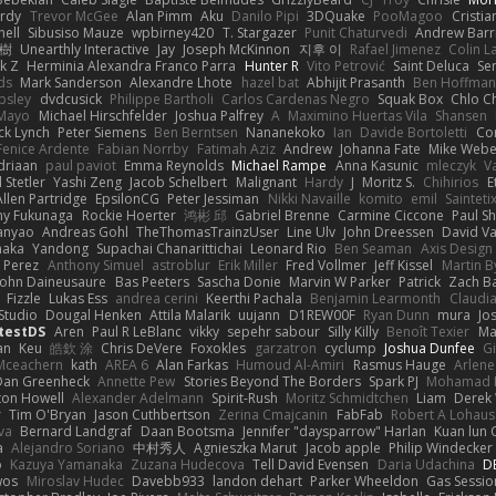
rdy
Trevor McGee
Alan Pimm
Aku
Danilo Pipi
3DQuake
PooMagoo
Cristia
nell
Sibusiso Mauze
wpbirney420
T. Stargazer
Punit Chaturvedi
Andrew Barr
榕樹
Unearthly Interactive
Jay
Joseph McKinnon
지후 이
Rafael Jimenez
Colin L
k Z
Herminia Alexandra Franco Parra
Hunter R
Vito Petrović
Saint Deluca
Se
ds
Mark Sanderson
Alexandre Lhote
hazel bat
Abhijit Prasanth
Ben Hoffman
psley
dvdcusick
Philippe Bartholi
Carlos Cardenas Negro
Squak Box
Chlo Ch
Mayo
Michael Hirschfelder
Joshua Palfrey
A
Maximino Huertas Vila
Shansen
ck Lynch
Peter Siemens
Ben Berntsen
Nananekoko
Ian
Davide Bortoletti
Co
Fenice Ardente
Fabian Norrby
Fatimah Aziz
Andrew
Johanna Fate
Mike Webe
driaan
paul paviot
Emma Reynolds
Michael Rampe
Anna Kasunic
mleczyk
V
 Stetler
Yashi Zeng
Jacob Schelbert
Malignant
Hardy
J
Moritz S.
Chihirios
E
Allen Partridge
EpsilonCG
Peter Jessiman
Nikki Navaille
komito
emil
Sainteti
my Fukunaga
Rockie Hoerter
鸿彬 邱
Gabriel Brenne
Carmine Ciccone
Paul S
anyao
Andreas Gohl
TheThomasTrainzUser
Line Ulv
John Dreessen
David Va
naka
Yandong
Supachai Chanarittichai
Leonard Rio
Ben Seaman
Axis Design 
 Perez
Anthony Simuel
astroblur
Erik Miller
Fred Vollmer
Jeff Kissel
Martin B
John Daineusaure
Bas Peeters
Sascha Donie
Marvin W Parker
Patrick
Zach Ba
Fizzle
Lukas Ess
andrea cerini
Keerthi Pachala
Benjamin Learmonth
Claudi
Studio
Dougal Henken
Attila Malarik
uujann
D1REW00F
Ryan Dunn
mura
Jo
testDS
Aren
Paul R LeBlanc
vikky
sepehr sabour
Silly Killy
Benoît Texier
Ma
an
Keu
皓欽 涂
Chris DeVere
Foxokles
garzatron
cyclump
Joshua Dunfee
G
Mceachern
kath
AREA 6
Alan Farkas
Humoud Al-Amiri
Rasmus Hauge
Arlene
Dan Greenheck
Annette Pew
Stories Beyond The Borders
Spark PJ
Mohamad 
ton Howell
Alexander Adelmann
Spirit-Rush
Moritz Schmidtchen
Liam
Derek
r
Tim O'Bryan
Jason Cuthbertson
Zerina Cmajcanin
FabFab
Robert A Lohaus
va
Bernard Landgraf
Daan Bootsma
Jennifer "daysparrow" Harlan
Kuan lun 
a
Alejandro Soriano
中村秀人
Agnieszka Marut
Jacob apple
Philip Windecker
o
Kazuya Yamanaka
Zuzana Hudecova
Tell David Evensen
Daria Udachina
DE
wos
Miroslav Hudec
Davebb933
landon dehart
Parker Wheeldon
Gas Sessi