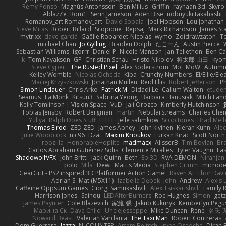
Remy Ponso
Magnús Antonsson
Ben Milius
Griffin
rayhaan.3d
Skyro
AblazZe
Rom1
Serin Jameson
Aden Bise
nobuyuki takahashi
Romanov_art Romanov_art
David Sopala
Joel Hobson
Lou Jonathan
Steve Mitas
Robert Billard
Scopique
Repsaj
Mark Richardson
James St
mytrixx
dave garcia
Gaëlle Robardet-Nicolas
wymo
Zoidrawzaton
T
michael Chan
Jo Gylling
Braiden Dolph
たこーん
Austin Pierce
Sebastian Williams
igorrr
Daniel P
Nicole Manson
Jan Tellethon
Ben Ca
k
Tom Kayakson
GP
Christian Schau
Hristo Nikolov
将太郎 山田
kyo
Steve Cypert
The Rusted Pixel
Alex Söderström
MoE MoW
Autumn
Kelley Womble
Nicolas Ocheda
Kiba
Crunchy Numbers
El/Ellie/El
Maciej Krzyszkowski
Jonathan Mullen
Reid Ellis
Robert Jefferson
Ph
Simon Lindauer
Chris Arko
Patrick M
Didadi Le
Callum Walton
etude
Seamus
La Monk
Kitsun3
Sabrina Yeong
Barbara Hanusiak
Mitch Lan
Kelly Tomlinson | Vision Space
VuD
Jaii Orozco
Kimberly Hutchinson
Tobias Jensby
Robert Bergman
martin
NebularStreams
Charles Che
Yuliya
Ralph Does Stuff
EEEEE
Jelle sahmkow
Scopitones
Brad Mel
Thomas Elrod
ZED ZED
James Abney
John kivinen
Kieran Kuhn
Ale
Julie Woodcock
nic96
Dzät
Maxim Krioukov
Furkan Kirac
Scott North
robzilla
HonorableHoplite
madmacx
AlisserB
Tim Boylan
Br
Carlos Abraham Gutiérrez Solis
Clemente Miralles
Tyler Vaughn
Las
ShadowolfVFX
John Britti
Jack Quinn
Beth
Ebi3D
RVA DEMON
Niranjan
polo
Mila
Dewi
Matt's Media
Stephen Grimm
microd
GearGrit - PS2 inspired 3D Platformer Action Game!
Raven Ai
Thor Dav
Adrian S
Mat (M5X11)
Izabella Dębek
john
Andrew
Alexis 
Caffeine Oppsum Games
Giorgi Samukashvili
Alex Tsiskarishvili
Family R
Harrison Jones
Saihou
LEDAfterBurners
Roe Hughes
Simon
getz
James Paynter
Cole Blazevich
家維 張
Jakub Kukuryk
Kemberlyn Pegu
Марина Ск
Dave Child
UncleJesseppe
Mike Duncan
Rene
名氏 
Noward Beast
Valerian Vardania
The Taxi Man
Robert Contreras
Dom Guerrera
Jazza
N_COUNTER
Artem Beitsch
Iryna Osadcha
Diran 