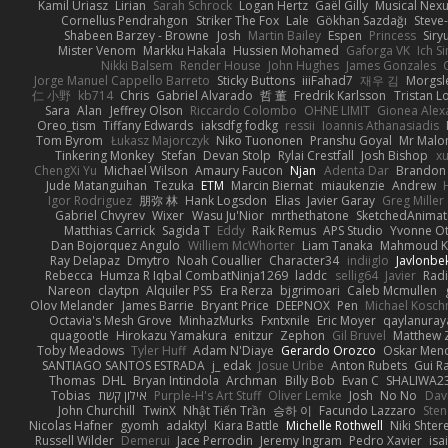
Kamil Uriasz
Lirian
Sarah Schrock
Logan Hertz
Gaël Gilly
Musical Nex
Cornellus Pendrahgon
Striker The Fox
Lale
Gökhan Sazdağı
Steve
Shabeen Barzey - Browne
Josh
Martin Bailey
Espen
Princess
Sir
Mister Venom
Markku Hakala
Hussien Mohamed
Gaforga VK
Ich S
Nikki Balsem
Render House
John Hughes
James Gonzales
Jorge Manuel Cappello Barreto
Sticky Buttons
iiiFahad7
재우 김
Morgsl
仁 小野
kb714
Chris
Gabriel Alvarado
哲 董
Fredrik Karlsson
Tristan L
Sara
Alan
Jeffrey Olson
Riccardo Colombo
OHNE LIMIT
Gionea Alex
Oreo_tism
Tiffany Edwards
iaksdfg fodkg
ressii
Ioannis Athanasiadis
Tom Byrom
Łukasz Majorczyk
Niko Tuononen
Pranshu Goyal
Mr Malo
Tinkering Monkey
Stefan
Devan Stolp
Rylai Crestfall
Josh Bishop
xu
ChengXi Yu
Michael Wilson
Amaury Faucon
Njan
Adenta Dar
Brandon 
Jude Matanguihan
Tezuka
ETM
Marcin Biernat
miaukenzie
Andrew
Igor Rodriguez
朋弥 林
Hank Logsdon
Elias
Javier Garay
Greg Miller
Gabriel Chvyrev
Wixer
Wasu Ju'Nior
mrthethatone
SketchedAnimat
Matthias Carrick
Sagida T
Eddy
Raik Remus
APS Studio
Yvonne Ot
Dan Bojorquez Angulo
Williem McWhorter
Liam Tanaka
Mahmoud K
Ray Delapaz
Dmytro
Noah Couallier
Character34
indiiglo
Javlonbe
Rebecca
Humza R Iqbal CombatNinja1269
laddc
sellig64
Javier
Radi
Nareon
claytpn
Alquiler PS5
Era Rerza
bjgrimoari
Caleb Mcmullen
Olov Melander
James Barrie
Bryant Price
DEEPNOX
Pen
Michael Kosc
Octavia's Mesh Grove
MinhazMurks
Fxntxnile
Eric Moyer
qaylanuray
quagootle
Hirokazu Yamakura
enitzur
Zephon
Gil Bruvel
Matthew 
Toby Meadows
Tyler Huff
Adam N'Diaye
Gerardo Orozco
Oskar Men
SANTIAGO SANTOS ESTRADA
j_ edak
Josue Uribe
Anton Rubets
Gui R
Thomas
DHL
Bryan Intindola
Archman
Billy Bob
Evan C
SHALIWA2
Tobias
אילון קשת
Purple-H's Art Stuff
Oliver Lemke
Josh
No No
Dav
John Churchill
TwinX
Nhật Tiến Trần
승하 이
Facundo Lazzaro
Sten
Nicolas Hafner
gyomh
adaktyl
Kiara Battle
Michelle Rothwell
Niki Shter
Russell Wilder
Demerui
Jace Perrodin
Jeremy Ingram
Pedro Xavier
isa