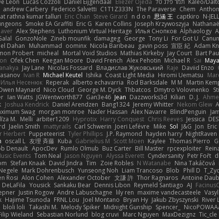
De Leon
Lucas Cozzoli
Daniel Eijgendaal
Eliézer Ojeda
תמר פלג טל
Kaleo/Dalt
andrew Carbery
Federico Salvetti
C1T1Z333N
The Paraverse
Chem
Anthon
at rathna kumar talluri
Eric Chan
Steve Girard
n d o n
思涵 王
captkiro
N-JEL
ungeons
Smoke EA Graffiti
Eric G
Karen Collins
Joseph Krzywoszyja
Nathanaël
aver
Alex Stephens
Luthonium Virtual Heritage
Илья Снопков
Alphaology
A
alal
GonzoNole
Zineb mounfik
damageg
George
Tony Li
For Got U
Canu
el Dahan
Muhammad
oominx
Nicola Baribeau
gavin poss
宣臣 紀
Adam Kn
mon Probert
micheal
Mortal Void Studios
Mathias Kirkeby
Jay Court
Bart Pau
son
Ofek Chen
Keegan Moore
David French
Alex Pehotin
Michael R
Sai
Maya
anakya
Jay Lane
Nicolas Fossard
Владислав Жуковський
Raje
Daviid Enzo
Hasanov
Ivan R
Michael Keutel
Ishika
Coast Light Media
Hiromi Uematsu
Marc
Илья Несенюк
Reperak
alberto echavarria
Rod Barksdale
M M
Martin Kem
Owen Maynard
Nico Cloud
George M. Dyck
Thbatcos
Dmytro Volovnenko
St
er
Ian Watts
JGWentworth877
Gan3e46
Jean
Dazzworks3d
Kilian
D. J.
Ahme
k
Joshua Kendrick
Daniel Arendzen
Bang1324
Jeremy Whitter
Nekom Glew
ximum Swag
morgan monroe
Nader Hassan
Alex Navarre
BlindPenguin
Ja
līza M.
Melli
arbiter1209
Hyprotix
Harry Conquest
Chris Reeves
Jessica
DES
rd
Jaelin Smith
mattyrails
Carl Schwerin
Joeri Lefévre
Mike
Sol
J&G
Jon
Eri
r Herbert
Puppeteerist
Tyler Phillips
J.P. Raymond
hayden harry
NightRaven
n
oscall L
友理 斉藤
Kuba
Gabrielius M
Scott Moen
Kaylee
Thomas Pierro
G
ob Denault
ApocDev
Rumlo Olmub
Buz Carter
Bill Master
rpcexploiter
Rein
Music Events
Tom Neal
Jason Nguyen
Alyssa Everett
Cyndersanity
Petr Fořt
d
om
Stefan Knaak
David Jindra
Tim
Zoie Robles
N Watanabe
Nina Takáčová
 Negele
Mark Dohrenbusch
Yunseong Noh
Liam Trancoso
Blob
Phill D
T_Zyd
en Rosi
Alon Cohen
Alexander October
文謙 許
Thor Ragnaros
Antoine Dau
o DeLaFila
Yousick
Sankaku Bear
Dennis Libon
Reymeld Santiago
AJ
Facinus
epner
Justin Rogow
Andre Labuschagne
lily ren
maxime vandecasteele
Vasyl
k
Hajime Tsunoda
FRNL Lou
Joel Montano
Bryan Hy
Jakub Zbyszynski
River 
bloli loli
Takashi M.
Melody Spiker
Midnight Gunship
Spencer_
NicoPOWAA
Filip Wieland
Sebastian Norlund
blog cruvi
Marc Nguyen
MaxDezignz
Tic_cle