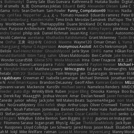
us
Buttmunky1
Danny Sale
Elias Guevara
Kathreena B
Huitaka Studio
Digital
-0
el smells
丸 黒
Domantas Jokšas
Eduard
EvilQ
Alexander Olesen
Luke C
yuSama
Kelu
Sean Derham
Sam Fowler
Funny_ Compilation69
htai wu
Nadia
imp
cyril faia
Nipper1er
ふぇ えっ
Tomato Huwaidi
Eduardo ramirez
Peter B
Cristi Vanderburg
Kaeden Hahn
Timo Erick
Miroslav Šamánek
EfulTopo
The S
ey
Workbench
wegu1
TheHappyElite
Duane Strickland
DC Kasundra
Ross
M
orius
Purpose Architecture
Władysław Pryszczarek
Ashley Fayers
plexlexia
D
andru Daniel
philip sisk
Daniel Richman
Ieuan King
Karri Haranko
Autonomou
Nicolò Caterina
aureliana
Khuthadzo Ratshilumela
Grant Mckenney
Tadin Br
ne
OnPui
王庚
극단수작
Cédrick
Maxime
Wayne120
Omair Omari
L
Yuma 
chang jiang
Hlynur G Asgeirsson
Anonymous Axolotl
Art Ov Nekromorph
正
Belisle
Karl-Heinz Köster
Ghoulishlycool
Jarle Styve
DHFG
name
Håkan For
Horald Bartoldt
ttitim Tang
sahin
Ulises Maldonado
Ben Carlisle
Jake Messer
Wonder Lizard588
Gliese 570
Wiola Miszczak
Irina
Олег Гладков
凌太 上村
ionStudios
Daniel Larios-parra
Pablo
selvinsworld
Payton Heniser
Michael 
t
Menyhárt Marcell
Matthew Lowery
MrIncognito
Ed garas
Realmwrights
Mi
hetabi
יניב חלה
Sladana Vukoja
Tom Weijnjes
jen
Danarogon
Streemer
Eli 
k rajabbayev
Crewman 47
Isabelle Lamarque
Michael Shimniok
Jonathan Harr
x N
Ariel Ilmari Kajava
Brandon DeLauney
Geoff Allen
Kamran Kadirov
MELU
giovanni varani
Mackenzie
KuroShi
michael sierra
Nameless Renders
MMDC
hmieder
pato dlgv
Wrinkly Blink
Ruben
Jesper Elling
Onooka
Kseniya
Boo Bu
a
Derek Ray
Waaagghh
Joshua Vincent
Amar
Declan Newell
Javier Fernánde
Zaneski
junior
whitey
Jack John
Will Makes Beats
SupremeAhegao
nori
Marl
dez
NoGreatMystery
Bike Kefeli
shiipi
Arthur Lops
Oliver Cromwell
Tomer M
amalho
Noah Patterson
Jomenikia
Bennett Greene
Peter Hale
Nathaniel Rob
33
Stefan Jammertzheim
SpiSlu
Joe Carlos
Oscar Castillo
bleached
senko
L
id Rogers
MilkyBun
Eddie Benton
Sam Biggins
윤구선
gupries on Instagram
z
Filomeno Saraiva
logan pratt
Rhys lg
Aki Jae
TheMellowMelody
Jack Ryan
ev
RussJones
Lloyd Collidge
Lev Schwartz
Jared Ross
Jason Mault
Elizabeth
iah M
lokjl
Mike Wellfare
ratman
Lucas M. Morone
WyvernLang
Manny Mora