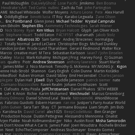
Q
Paul Mcloughlin
DaLivelyGhost
Lose Pacific
Jimikimo
Ben Bosma
Hexdrake's Art
Ted Curtis
nullinc
Zach du Toit
John Partington
RAME
Michael Whiteside
Wolfer Moyens
Arturo Leone
Pete
Alex Harvill
b
OddlyBigBear
binotti lucia
IT Roy
Karabo Legwaila
Zane Olson
...
Eric Pontbriand
Glenn Jones
Michael Tedder
Krystal Camprubi
even Ekholm
Stephen Ellis
Aximmetry Technologies
Sarah Wiener
AD
Nick Storey
Ryan
Kim Vitkus
Bryan Halcott
Glyph
Jan Oliver Koch
on
Stéphane Huart
Todd Eaton
P4C1F15T
charamath
Jakob Stolz
en Visser
Albatross 3D
Sam Sartor
Andrej Striezenec
normalguy
62
Totally Normal
Jared LeClaire
Christopher Bogs
Michael Dunkley
randon Jordan
Frode Lund Tharaldsen
Gerard Redmond
Walter Rice
 Marcio
creative mart
M Tera
Sebastian Karlsson
Iaian7 / John Einselen
Oakley
Maraz
Mark Kohalmy
Michigan J Frog
Harvey Fong
CJ Guzman
Bais
qualtro
Piotr
Andrew Stevenson
anthony lawrence
Stuart Marsh
h
James Miller
z
Nico Marniok
Timothy G. McKenna
MY.NIGNIG Jr.
Kigon
oenne Hub-Strobl
Shannon
Gary English
Colin Dunne
Martin Koťátko
inkedfool
Ruben Vroman
David Sibley
Emil Herzenstiel
Charles Janson
plegate
Dylan Hall
J Ewell
Dys
Quddle Jameson
patrick siemer
nate
Damiano Mazzocchini
Raven Realm
Johann Oosthuizen
Scott
t
Clafoutis
Arttu Piisila
JeffChristiansen
Daniel Phakos
SETH WEBER
in
LvH
K Anon
Richie
Karim Mohamed
Weichnudel
Marcus Grennborg
thony Dilmore
Daniel Schmid Leal
Steele
Nitrosimi96
ANonEMoose
us
Fabrizio Guidotti
Esbern Hansen
ran nie
Justper's Furry Avatar World
John Gutwin
Sara Tarr
Shay
CT
Jermaine Bouyea
Liam Smyth
Jim Bob
n
Karolina En
David Curiel
alec1025
BeepCodeMusic
Ben Granger
R Production house
Dustin Pettegrew
Alessandro Mennonna
Onalist
Arjen Plakke
Noah Kollmannsberger
Niko
Austin Root
Misha Samorodin
e Don't Know What A Car Is
James Patel
Joeri Woudstra
Rochelle Bricker
on
Neet
EchoTheComposer
Andreas Stockmayer
Ernesto Gomez
ha
trvr
Jacob Hooper
Gaetano Gargano
민희 이
Flavio
Artmachiner