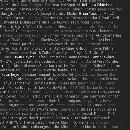
 Foster
Chandler Griese
修汰 山田
Tyler Avirett
Tom
JimmyCNX
fx
Martin C
Mac Greggor
The Bearded Squirrel
Rebecca Whitehead
m Jenkins
Pranaya Shakya
Polina Leskova
Sylvain
Traxus
Jehad Maddah
sludgybeast
Mukund A
Joseph Combs
Khalid
Brian Tabone
MarzZ
Dominic Qusto
ぶー うじ
Tenzide Gallery
TheAuraStandard
Paul Friedl
Dushyant M
Joshua Esmeralda
Carl-Edwin
retro rocks
EasedChunk2
Frederic Sigrist
Wilbert Schuurman Hess
yuna yamamoto
Derek Carlin
n Sharaf
Dusan Runtak
Per Gouras
Kaitlyn Matchem
SBS
Chance K
e
Pascal Creative Design
Kelvin Yim
Yaroslav Leschenko
AI videomaking
chetta
ThatRamenDude
CluelessArt
Cергей Лозенко
Emmett Peck
, your stars
Jarod
Dinki
Alexey Vaitvud
Udi
Yurii Antonyuk
estuine
 Jarvis
Axel Allstar
vito schaniel
Ashley Cline
CHERRII
Tryvon Pittman
icia Zimmermann
Patrick Zulke
Fran Aspen
Freyka V
Taylor Gonzalez
 Olivier
Erwin Heyms
Rafael Santisteban Baumgartner
Fenrir Fawkes
時里ZYC
Joe Stadnik
Brett Schmidt
Adam Derenne
Daniel Vera Morales
erra
NeckbeardLover445
Lucian
cooshy
Toms Seglins
Fuller Pendleton
BetterAsBad _
RO
SwunkusSwede
hauke lienau
HAR
valsekamerplant
Kevin Jeryd
Christian Tennant
SporkSkaffel
Zac Zabawa
Junzhe Zhu
fatcat
Daisuke Nagasawa
Bruf4
Anastasia Komaritska
Laurent Belcour
i
Jenya Zenchenko
Burning Astral
Three Hats
Jamonidas
Soul Evans
etlin
Marco Evangelisti
Jack Kibble-White
MTU1500
Jordan Krakowski
ouse
Bob F
Matt
Zoemoney
Azula
Christopher Johansen
Harry Merrett
uid Cooled
Nadia
Pedro Viana
Oleksii Komarov
Can
Desmond Johnson
 Ramírez
Arianna Montanari
Ikkeii
Shannonigans
Maggie Raycheva
ders
Angus McAloon
George Willaman
Sparazza D
RKG media
Manu T
tassia Reutskaya
Chris Wintermyer
Liam Davis
chris reis
Ross
styles
awa
Stanislav
ryan mrazik
峻辰 朱
Joshua Jacobs
Joseph Dignan
Ta Sp
halle stoeppler
david
jstevens
Martín Niz Tutoriales
Combrinck
IBUTANI/ YUN
Trevor Larson
Aaron
Maxim Nordentz
Caio Notari
 Aviation Studios
colinangusstudio
Mike L.
Chuck Morris
Mark Leonard