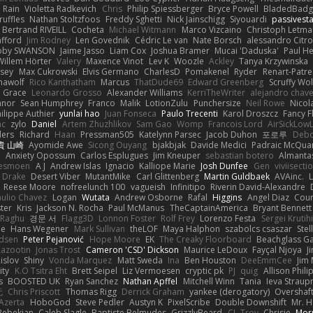
Rain
Violetta Radkevich
Chris
Philip Spiessberger
Bryce Powell
BladedBadg
ruffles
Nathan Stoltzfoos
Freddy Sghetti
Nick Jainschigg
Siyouardi
passivest
Bertrand RIVEILL
Cocheta
Michael Witmann
Marco Vizcaino
Christoph Letma
afford
Jim Rodney
Len Govednik
Cédric Le van
Nate Borsch
alessandro Citro
oby SWANSON
Jaime Jasso
Liam Cox
Joshua Bramer
Mucai 'Daduska'
Paul H
Willem Hörter
Valery
Maxence Vinot
Lev K
Woozle
Ackley
Tanya Krzywinska
sey
Max Cukrowski
Elvis Germano
CharlesD
Pomakenel
Ryder
Renart-Patr
mawolf
Rico Kanthatham
Marcus
ThatDude69
Edward Greenberg
Scruffy Wol
 Grace
Leonardo Grosso
Alexander Williams
KerriTheWriter
alejandro chave
eanor
Sean Humphrey
Franco
Malik
LotionZulu
Punchersize
Neil Rowe
Nicol
ilippe Authier
yunlai hao
Juan Fonseca
Paulo Trecenti
Karol Droszcz
Fancy F
nc
zylo
Daniel
Artem Zhuzhlikov
Sam Gao
Womp
Francois Lord
AirSickLow
ders
Richard
Haan
Pressman505
Katelynn Parsec
Jacob Duhon
포로루
Debo
貴 山崎
Ayomide Awe
Sicong Ouyang
bjakbjak
Davide Medici
Padraic McQuar
n
Anxiety Opossum
Carlos Esplugues
Jim Kneuper
sebastian botero
Almantas
lesmoen
A J
Andrew Islas
Ignacio
Kalliope Marie
Josh Dunfee
Gen
viviisecti
c Drake
Desert Viber
MutantMike
Carl Glittenberg
Martin Guldbaek
AVAinc.
L
Reese Moore
nofreelunch 100
vagueish
Infinitipo
Riverin David-Alexandre
aulio Chavez
Logan
Wutata
Andrew Osborne
Rafal
Higgins
Angel Diaz
Cour
ter
Kris
Jackson N. Rocha
Paul McManus
TheCaptainAmerica
Bryant Bennett
 Raghu
경문 서
Flagg3D
Lonnon Foster
Rolf Frey
Lorenzo Festa
Sergei Krutih
ee
Hans Wegener
Mark Sullivan
theLOF
Maya Halphon
szabolcs csaszar
Stel
idsen
Peter Pejanović
Hope Moore
EK
The Creaky Floorboard
Beachglass G
Lazootin
Jonas Trost
Cameron 'CSD' Dickson
Maurice LeDoux
Fayçal Njoya
J
islov
Shiny
Vonda Marquez
Matt Sweda
Ina
Ben Houston
DeeEmmCee
Jim 
ity
K.O Tsitra Eht
Brett Seipel
Liz Vermoesen
cryptic pk
PJ
quig
Allison Phili
s
BOOSTED UK
Ryan Sanchez
Nathan Apffel
Mitchell Winn
Tania
Ieva Strau
无
Chris Priscott
Thomas Rigg
Derrick Graham
yankee (derogatory)
Overshaf
Azerta
HoboGod
Steve Pedler
Austyn K
PixelScribe
Double Downshift
Mr. 
Bebekian
Caleb Slagle
Baptiste Belmudes
GrizzlyBeard
CJ
Troy
Chrisie
Morr