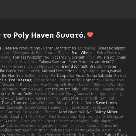
το Poly Haven δυνατό.
e
BetaFive Productions - Daren Dochterman
Eric Perley
James Robinson
o
Javier Meseguer de Paz
Charles Tigner
Scott Wheeler
Eelco Dolstra
a Wong
Tomasz Wyszolmirski
Riccardo Giovanetti
fr54
William Schilthuis
thien Dulk
Miguelaxa
Takuya Sawatari
Peter Moonen
ambientCG
s
Frank Grande
Denys Holovyanko
Bernd Schmidt
Brendon Porter
dhe Gashi
Petr Hloušek
Michael Fernandez
Caitlyn Byrne
paragsatyal
Jen Hao Yeh
esther carney
Mark Lopatka
Victor Gama Sabbithi
Alexlee
dale
Erel Herzog
OroborosNZ
RaptorBricks
Domenic S
Laura Ganis
Alexander Bachvarov
Evan Campbell
Rene Gansen
Clifford A Worsham
 Piboontum
Patrick Lowry
Richard Wright
kiky
John Moon
Francis Boyle
on Lai
Bernd Dully
Satoshi Yamasaki
Doug Auerbach
fengquan wang
ng Apuy
Liam Beck
AuroranFilms
Just Gollor
Glyn Wolf
亮作 淡波
Tawny Tomsen
Andy Hickmott
Mikayla
Hiroshi Saito
Steve Hurley
ias
Stareagle
BunnyCyclops Bunny
J.C.
Jason Scott
Jacob Larson
lan Camerer
Toby Yoda
Thater
Hazel Quantock
Neil Blakey-Milner
ewald
Stephan S
Matt Allen
Paul Schicketanz
Norimichi Sano
DGagster
er
Yan Shi
Ulrich Woehr
Chris Li
Zachary Capalbo
Kelly Johnson
paw
Catface Meowmers
gardeninn thomas
Istvan Kozma
QuesoGr7
o Villagomez
Mark Hoffman
Josh Roenker
Martin Lukačka
AaronFung
lms
Rémi Verschelde
Ryan Reisiger
SizeKivit
Stymie
Dustin
Patrick Brady