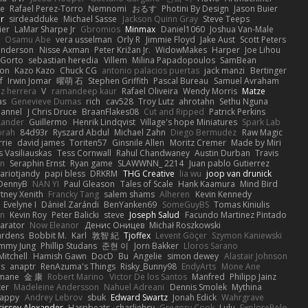
e
Rafael Perez-Torro
Nemnomi
おるす
Photini By Design
Jason Buier
ar
sirdeadduke
Michael Sasse
Jackson Quinn Gray
Steve Teeps
ier
LaMar Sharpe Jr
Gbromios
Minmax
Daniel1060
Joshua Van-Male
Osamu Abe
vera usselman
Orly R
Jimmie Floyd
Jake Aust
Scott Peters
enderson
Nisse Axman
Peter Križan Jr.
WidowMakes
Harper
Joe Lihou
Gorto
sebastian heredia
Villem
Milina Papadopoulos
SamBean
eon
Kazo Kazo
Chuck CG
antonio palacios puertas
jack manzi
Bertinger
f
Irwin Jomar
曜萌 石
Stephen Griffith
Pascal Bureau
Samuel Avraham
z herrera
V
ramandeep kaur
Rafael Oliveira
Wendy Morris
Matze
as
Genevieve Dumas
rich
cav528
Troy Lutz
ahrotahn
Sethu Nguna
lannel
J Chris Druce
BraanFlakes08
Cut and Ripped
Patrick Perkins
Lander
Guillermo
Henrik Lindqvist
Village's hope Miniatures
Spark Lab
rah
84d93r
Ryszard Abdul
Michael Zahn
Diego Bermudez
Raw Magic
rie
david james
Toriten57
Ginsnile Allen
Moritz Cremer
Made by Miri
 Vasiliauskas
Tess Cornwall
Rahul Chandwaney
Austin Durban
Travis
on
Seraphin Ernst
Ryan game
SLAWWNN_ 2214
Juan pablo Gutierrez
ariotjandy
papi bless
DRKRM
THG Creative
lia wu
joop van drunick
DennyB
NAN YI
Paul Gleason
Tales of Scale
Hank Kaamura
Mind Bird
tney Xenith
Francky Tang
salem shams
Alheren
Kevin Kennedy
Evelyne I
Dániel Zarándi
BenYanken69
SomeGuyBS
Tomas Kiniulis
in
Kevin Roy
Peter Balicki
steve
Joseph Salud
Facundo Martinez Pintado
larator
Now Eleanor
Денис Оницев
Michał Roszkowski
ardens
Bobbit M.
Karl
敦智 紀
Tjoffex
Levent Göçer
Szymon Kaniewski
immy Jung
Phillip Studans
준현 이
Jorn Bakker
Lloros Sarano
Mitchell
Hamish Gawn
DocD
Bu
Angelie
simon dewey
Alastair Johnson
ps
anaptr
RenAzuma's Things
Risky_Bunny98
EndyArts
Mone Ane
pmane
金 康
Robert Marino
Victor De los Santos
Manfred
Philipp Jainz
ter
Madeleine Andersson
Nahuel Adreani
Dennis Smolek
Mythina
Happy
Andrey Lebrov
sbuk
Edward Swartz
Jonah Edick
Wahrgrave
issey Alexander
Harpbeats
charliehsy
Gregory Cook
Lulu
ExplorePolo