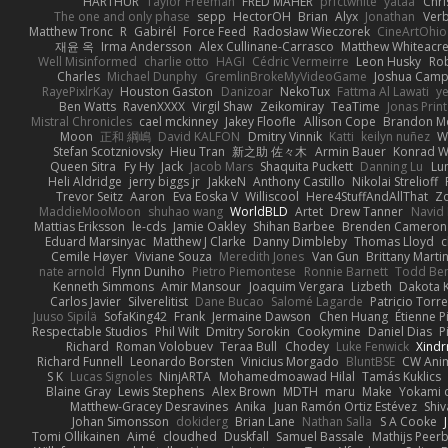
HARTHUR
Taylor Freeman
FRED MAHER
prfctwhite
yataa
Chri
The one and only phase
sepp
HectorOH
Brian
Alyx
Jonathan
Ver
Matthew Tronc
R
Gabirél
Force Feed
Radosław Wieczorek
CineArtOhio
재윤 옥
Irma Andersson
Alex Cullinane-Carrasco
Matthew Whiteacr
Well Misinformed
charlie otto
HAGI
Cédric Vermeirre
Leon Husky
Rob
Charles
Michael Dunphy
GremlinBrokeMyVideoGame
Joshua Camp
RayePixlrKay
Houston Gaston
Danizoar
NekoTux
Fattma Al Lawati
y
Ben Watts
RavenXXXX
Virgil Shaw
Zeikomiray
TeaTime
Jonas Prin
Mistral Chronicles
cael mckinney
Jakey Floofle
Allison Cope
Brandon M
Moon
正和 綱嶋
David KALFON
Dmitry Vinnik
Katti
keilyn nuñez
W
Stefan Scotzniovsky
Hieu Tran
新之助 佐々木
Armin Bauer
Konrad W
Queen Sitra
Fy Hy
Jack
Jacob Mars
Shaquita Puckett
Danning Lu
Lu
Heli Aldridge
jerry biggs jr
JakkeN
Anthony Castillo
Nikolai Strelioff
Trevor Seitz
Aaron
Eva Eoska V
Williscool
Here4StuffAndAllThat
Zo
MaddieMooMoon
shuhao wang
WorldBLD
Artet
Drew Tanner
Navid
Mattias Eriksson
le-cds
Jamie Oakley
Shihan Barbee
Brenden Cameron
Eduard Marsinyac
Matthew J Clarke
Danny Dimbleby
Thomas Lloyd
c
Cemile Høyer
Viviane Souza
Meredith Jones
Van Gun
Brittany Marti
nate arnold
Flynn Duniho
Pietro Piemontese
Ronnie Barnett
Todd Be
Kenneth Simmons
Amir Mansour
Joaquim Vergara
Lizbeth
Dakota K
Carlos Javier
Silverelitist
Dane Bucao
Salomé Lagarde
Patricio Torr
Juuso Sipilä
SofaKing42
Frank
Jermaine Dawson
Chen Huang
Étienne P
Respectable Studios
Phil Wilt
Dmitry Sorokin
Cookymine
Daniel Dias
P
Richard
Roman Volobuev
Teraa Bull
Chodey
Luke Fenwick
Xind
Richard Funnell
Leonardo Borsten
Vinicius Morgado
BluntBSE
CW Ani
S K
Lucas Signoles
NinjARTA
Mohamedmoawad Hilal
Tamás Kuklics
Blaine Gray
Lewis Stephens
Alex Brown
MDTH
maru
Make
Yokami c
Matthew-Gracey Desravines
Anika
Juan Ramón Ortiz Estévez
Shi
Johan Simonsson
dokiderg
Brian Lane
Nathan Salla
S A Cooke
Tomi Ollikainen
Aimé
cloudhed
Duskfall
Samuel Bassale
Mathijs Pee