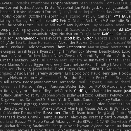
IRAVAUD
Joseph Catrambone
HippoThalamus
Sean Kennedy
Tomek LECOC
en-Corrent
Joshua Albers
Kristen Westphal
Jon White
Jack Fenech
Jotunkottr
bastien Tricoire
Masanori Tottori
QuirkyTopHat
ReJ aka Renaldas Zioma
VF
Molly Footman
大重生-TheRebirth
RSH__studio
Mat
S C
Cailrdar
PYTHA La
Xatonym
Barney
Sethesh
blendFX
Petr O
Michael Vick
Seth // Gone Indie, Bro
eff
The Sarah Hirsch
Paul Dolzall
Wolf Daw
kyleboze
Taylor Galen Kadee
St
e Company
Almighty Laxz
Jonathan Brandt
Szabolcs Dombi
Jose Nario
ELITEC
Honeck
Íkara
Psychosadistic
Algot Nordström
Trag1cHaze
KaiCee
Kurt Wils
Ferguson
Arrangemonk
Wesley Scafe
scott bilby
Victor
George e Chianese
B
996
jAde
Lea Seidman Hernandez
Alexander Becker
Oscar Vargas
sastun19
tiris
Teneka B.
Dale Schwiesow
Thom Rittenhouse
Marcin Ignac
Martinotti
B
e Giagias
arash tirgari
Ryan Dening
Tim Warnock
Steven
Deadlyblack
Lupo
d mares
Nayden Dochev
Moira
Never Give Up
Sunamii
Ryan Rohrer
Andrew 
 Circenis
Masashi Ueda
Bill Kinnon
Max Topham
Austin Walzl
Hannes
Rens 
iven
Markus Michael Egger
Andrew
J
Caramel the Vixen
Timothy J. Aveni
Mot
 Bakker
Chogang
Jason Pielak
Tiran Dagan
Claude GIROLET
Darian Smith
J
odriguez
David Beneš
Jeremy Brouwer
Erik Dodolović
Paulo Henrique
Hoodw
eremy Nelson
Anton Heymann
Leo S
Brendon Padjasek
Evan Tillett
Bryan Ap
n Bell
Xcrow
Pedro Javier Somoza Hernando
Paul Klingberg
Olivié Bouchard
Greenheart
Ransom Bergen
Andreas Wetter
Edomod
PD100 Academy of Ar
op
Rouge guy
brandon dudley
Joel Gordils
GadFlight
Charles Herrmann
Just
in Black
Einarr
Volatility
Stephen Smith
joshy west xoxo
Łukasz Pawłowski
An
Sage Himeros
Sweeper3D
Bruno Yudi
Daddios Studios
Aleksey Pollack
Lot
dusan tomas
Jegregg
Travis Lemieux
Philipp T
David Pulcifer
Thomas Elliott
endered_pixel
der_mihi
Worked Wood
Alan Figg
Matias Dubos
BigWhiteLio
oof
Maxime Detournière
Rayscaper
Chris Dickson
idkdude
성익 김
Piotr
JS
hitehead
kocat
Grawlix
Hampus Linden
Alex Vega
orestis picard
S Waugh
aderland
Raizzer47
Pablo Portal
Viktoriya
MisterBKWolf
שי יעקוב
DerHitsch
W
vo
JRichardGaming
fatalmuffin
Sharp
movies byevan
Ayleen
Adam Hutchins
in Lohaus
atoves
Dan Goddard
Loo Cypher
Adrian Haugseng
TheSmallGac