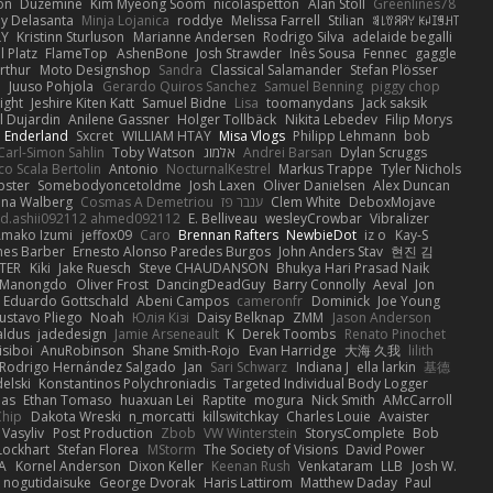
on
Duzemine
Kim Myeong Soom
nicolaspetton
Alan Stoll
Greenlines78
y Delasanta
Minja Lojanica
roddye
Melissa Farrell
Stilian
ꌃ꒒ꀎꋪꋪꌩ ꀘꈤꀤꁅꃅ꓄
LY
Kristinn Sturluson
Marianne Andersen
Rodrigo Silva
adelaide begalli
 Platz
FlameTop
AshenBone
Josh Strawder
Inês Sousa
Fennec
gaggle
rthur
Moto Designshop
Sandra
Classical Salamander
Stefan Plösser
n
Juuso Pohjola
Gerardo Quiros Sanchez
Samuel Benning
piggy chop
ight
Jeshire Kiten Katt
Samuel Bidne
Lisa
toomanydans
Jack saksik
l Dujardin
Anilene Gassner
Holger Tollbäck
Nikita Lebedev
Filip Morys
 Enderland
Sxcret
WILLIAM HTAY
Misa Vlogs
Philipp Lehmann
bob
Carl-Simon Sahlin
Toby Watson
אלמוג
Andrei Barsan
Dylan Scruggs
o Scala Bertolin
Antonio
NocturnalKestrel
Markus Trappe
Tyler Nichols
pster
Somebodyoncetoldme
Josh Laxen
Oliver Danielsen
Alex Duncan
ina Walberg
Cosmas A Demetriou
ענבר פז
Clem White
DeboxMojave
d.ashii092112 ahmed092112
E. Belliveau
wesleyCrowbar
Vibralizer
Amako Izumi
jeffox09
Caro
Brennan Rafters
NewbieDot
iz o
Kay-S
mes Barber
Ernesto Alonso Paredes Burgos
John Anders Stav
현진 김
TER
Kiki
Jake Ruesch
Steve CHAUDANSON
Bhukya Hari Prasad Naik
c Manongdo
Oliver Frost
DancingDeadGuy
Barry Connolly
Aeval
Jon
Eduardo Gottschald
Abeni Campos
cameronfr
Dominick
Joe Young
ustavo Pliego
Noah
Юлія Кізі
Daisy Belknap
ZMM
Jason Anderson
aldus
jadedesign
Jamie Arseneault
K
Derek Toombs
Renato Pinochet
isiboi
AnuRobinson
Shane Smith-Rojo
Evan Harridge
大海 久我
lilith
Rodrigo Hernández Salgado
Jan
Sari Schwarz
Indiana J
ella larkin
基德
elski
Konstantinos Polychroniadis
Targeted Individual Body Logger
bas
Ethan Tomaso
huaxuan Lei
Raptite
mogura
Nick Smith
AMcCarroll
Chip
Dakota Wreski
n_morcatti
killswitchkay
Charles Louie
Avaister
 Vasyliv
Post Production
Zbob
VW Winterstein
StorysComplete
Bob
Lockhart
Stefan Florea
MStorm
The Society of Visions
David Power
A
Kornel Anderson
Dixon Keller
Keenan Rush
Venkataram
LLB
Josh W.
nogutidaisuke
George Dvorak
Haris Lattirom
Matthew Daday
Paul