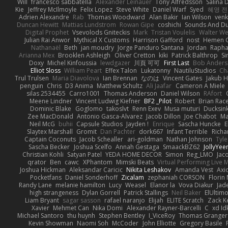
Will
francesco sabbatella
Alexander Leinauer
Tony Alfredsson
Salina 
Kie
Jeffrey McIlmoyle
Felix Lopez
Steve White
Daniel Warf
Syed
혜영 전
Adrien Alexandre
Rab
Thomas Woodward
Alan Bakir
Ian Wilson
venk
Duncan Hewitt
Mattias Lundstrom
Rowan Gipe
coshichi
Sounds And D
Digital Prophet
Vsevolods Gniteckis
Mark
Tristan Voulelis
Walter We
Julian Rai Anwor
Mythical X Customs
Harrison Gafford
nost
Hemen G
Nathanaël
Beth
jan moudry
Jorge Panduro Santana
Jordan
Rapha
Arianna Mex
Brooklen Ashleigh
Oliver Cretton
kiki
Patrick Balthrop
Si
Doxy
Michel Kinfoussia
lewdgazer
川頁 可可
First Last
Bob Ander
Elliot Sloss
William Peart
Effex Talon
Lukatonny
NautiluStudios
Ch
Trul Trulsen
Maria Diavolova
Ian Brennan
なのは
Vincent Gates
Jakub 
penguin
Chris
D3 Anima
Matthew Schultz
Ali Jaafar
Cameron A Miele
silas 2534455
Carro1001
Thomas Anderson
Daniel Wilson
RAfort
Meene Lindner
Vincent Ludwig Kiefner
BF2 _Pilot
Robert
Brian Rac
Dominic Blake
Goglomo
takoslvt
Renn Exev
Musa muturi
Ducksin
Zee MacDonald
Antonio Gasca-Alvarez
Jacob Dillon
Joe Chabot
Ma
Neil McG
buhii
Capsule Studios
Jayden !
Enrique
Sascha Huncke
E
Slaytex Marshall
Gromit
Dan Pachter
dork667
Infant Terrible
Richa
Captain Coconuts
Jacob Schealler
ari-goldman
Nathan Johnson
Tyle
Sascha Becker
Joshua Scelfo
Annah Gestaga
SmaackBZ62
JollyYee
Christian Kohli
Satyan Patel
YEDA HOME DECOR
Simon
Reg_LMO
Jac
qrator
Ben
cawc
XPhantom
Mimski Beats
Virtual Performing Live 
Joshua Hickman
Aleksandar Caricic
Nikita Leshakov
Amanda Vest
Axi
Pocketfans
Daniel Sonderhoff
Zicalam
zephaniah CORSON
Florin
Randy Lane
melanie hamilton
Lucy
Weasel
Elanor la
Vova Diakur
Jad
high strangeness
Dylan Gorrell
Patrick Stallings
Neil Baker
ElUltim
Liam Bryant
sagar sasson
rafael naranjo
Elijah
ELITE Scratch
Zack K
Xavier
Mehmet Can
Nika Domi
Alexander Rayner-Barcelli
C
xd Id
Michael Santoro
thu huynh
Stephen Bentley
I_ViceRoy
Thomas Granger
Kevin Showman
Naomi Soh
McCoder
John Elliotte
Gregory Basile