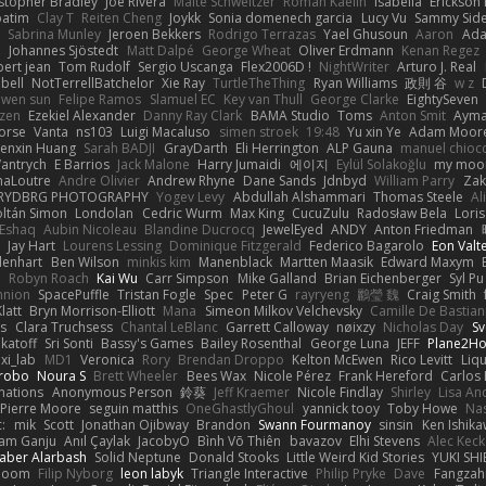
stopher Bradley
Joe Rivera
Malte Schweitzer
Roman Kaelin
Isabella
Erickson
batim
Clay T
Reiten Cheng
Joykk
Sonia domenech garcia
Lucy Vu
Sammy Side
Sabrina Munley
Jeroen Bekkers
Rodrigo Terrazas
Yael Ghusoun
Aaron
Ada
e
Johannes Sjöstedt
Matt Dalpé
George Wheat
Oliver Erdmann
Kenan Regez
ert jean
Tom Rudolf
Sergio Uscanga
Flex2006D !
NightWriter
Arturo J. Real
bell
NotTerrellBatchelor
Xie Ray
TurtleTheThing
Ryan Williams
政則 谷
w z
ewen sun
Felipe Ramos
Slamuel EC
Key van Thull
George Clarke
EightySeven
tzen
Ezekiel Alexander
Danny Ray Clark
BAMA Studio
Toms
Anton Smit
Ayma
orse
Vanta
ns103
Luigi Macaluso
simen stroek
19:48
Yu xin Ye
Adam Moor
enxin Huang
Sarah BADJI
GrayDarth
Eli Herrington
ALP Gauna
manuel chioc
antrych
E Barrios
Jack Malone
Harry Jumaidi
에이지
Eylül Solakoğlu
my moon
naLoutre
Andre Olivier
Andrew Rhyne
Dane Sands
Jdnbyd
William Parry
Zak
RYDBRG PHOTOGRAPHY
Yogev Levy
Abdullah Alshammari
Thomas Steele
Al
ltán Simon
Londolan
Cedric Wurm
Max King
CucuZulu
Radosław Bela
Loris
 Eshaq
Aubin Nicoleau
Blandine Ducrocq
JewelEyed
ANDY
Anton Friedman
Jay Hart
Lourens Lessing
Dominique Fitzgerald
Federico Bagarolo
Eon Valt
lenhart
Ben Wilson
minkis kim
Manenblack
Martten Maasik
Edward Maxym
n
Robyn Roach
Kai Wu
Carr Simpson
Mike Galland
Brian Eichenberger
Syl Pu
nnion
SpacePuffle
Tristan Fogle
Spec
Peter G
rayryeng
鸝瑩 魏
Craig Smith
latt
Bryn Morrison-Elliott
Mana
Simeon Milkov Velchevsky
Camille De Bastian
es
Clara Truchsess
Chantal LeBlanc
Garrett Calloway
nøixzy
Nicholas Day
Sv
ikatoff
Sri Sonti
Bassy's Games
Bailey Rosenthal
George Luna
JEFF
Plane2H
ixi_lab
MD1
Veronica
Rory
Brendan Droppo
Kelton McEwen
Rico Levitt
Liq
rrobo
Noura S
Brett Wheeler
Bees Wax
Nicole Pérez
Frank Hereford
Carlos
mations
Anonymous Person
鈴葵
Jeff Kraemer
Nicole Findlay
Shirley
Lisa An
Pierre Moore
seguin matthis
OneGhastlyGhoul
yannick tooy
Toby Howe
Nas
:
mik
Scott
Jonathan Ojibway
Brandon
Swann Fourmanoy
sinsin
Ken Ishik
vam Ganju
Anıl Çaylak
JacobyO
Bình Võ Thiên
bavazov
Elhi Stevens
Alec Keck
Jaber Alarbash
Solid Neptune
Donald Stooks
Little Weird Kid Stories
YUKI SH
rboom
Filip Nyborg
leon labyk
Triangle Interactive
Philip Pryke
Dave
Fangzahn