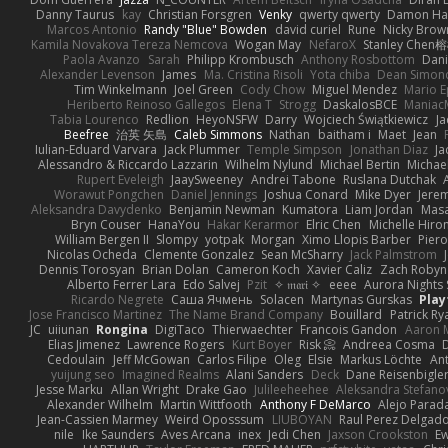
Danny Taurus
kay
Christian Forsgren
Venky
qwerty qwerty
Damon Ha
Marcos Antonio
Randy "Blue" Bowden
david curiel
Rune
Nicky Brow
Kamila Novakova Tereza Nemcova
Wogan May
NefaroX
Stanley Chen
Paola Avanzo
Sarah
Philipp Krombusch
Anthony Rosbottom
Dani
Alexander Levenson
James
Ma. Cristina Risoli
Yota chiba
Dean Simon
Tim Winkelmann
Joel Green
Cody Chow
Miguel Mendez
Mario E
Heriberto Reinoso Gallegos
Elena T
Strogg
DaskalosBCE
Maniac
Tabia Lourenco
Redlion
HeyoNSFW
Darry
Wojciech Świątkiewicz
Ja
Beefree
治英 矢島
Caleb Simmons
Nathan
baitham i
Maet
Jean
Iulian-Eduard Varvara
Jack Plummer
Temple Simpson
Jonathan Diaz
Ja
Alessandro & Riccardo Lazzarin
Wilhelm Nylund
Michael Bertin
Michael
Rupert Eveleigh
JaaySweeney
Andrei Tabone
Ruslana Dutchak
Worawut Pongchen
Daniel Jennings
Joshua Conard
Mike Dyer
Jere
Aleksandra Davydenko
Benjamin Newman
Kumatora
Liam Jordan
Mas
Bryn Couser
HanaYou
Hakar Kerarmor
Elric Chen
Michelle Hiro
William Bergen II
Slompy
yotpak
Morgan
Ximo Llopis Barber
Piero
Nicolas Ocheda
Clemente Gonzalez
Sean McSharry
Jack Palmstrom
Dennis Torosyan
Brian Dolan
Cameron Koch
Xavier Caliz
Zach Robyn
Alberto Ferrer Lara
Edo Salvej
Pzit
✧ 𝔪𝔞𝔯𝔦 ✧
eeee
Aurora Nights 
Ricardo Negrete
Саша Ячмень
Solacen
Martynas Gurskas
Play
Jose Francisco Martinez
The Name Brand Company
Bouillard
Patrick Ry
JC
uiiunan
Rongina
DigiTaco
Thierwaechter
Francois Gandon
Aaron 
Elias Jimenez
Lawrence Rogers
Kurt Boyer
Risk 📀
Andreea Cosma
Cedoulain
Jeff McGowan
Carlos Filipe
Oleg
Elsie
Markus Löchte
An
yuijung seo
Imagined Realms
Alani Sanders
Deck
Dane Reisenbigle
Jesse Marku
Allan Wright
Drake Gao
Julileeheehee
Aleksandra Stefano
Alexander Wilhelm
Martin Wittfooth
Anthony F DeMarco
Alejo Parad
Jean-Cassien Marmey
Weird Oposssum
LIUBOYAN
Raul Perez Delgad
nile
Ike Saunders
Aves Arcana
inex
Jedi Chen
Jaxson Crookston
E