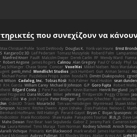
τηρικτές
που συνεχίζουν να κάνουν 
Max Christian Pohle
Scott DeWoody
Douglas K.
Yorik van Havre
Ernst Brond
JS
KangaroOz 3D
Leif Pedersen
Tomasz Muszyński
Roberd Palm
Lampantin
e
Manfred Knorr
PaulR
Malcolm Dwyer
Derek Carlin
RF
Wendy Ward
Fiann
r
Robert Angone
James Rogers
Calinou
Alan Gregory
Paul O' Grady
Phyl
Lu
Zaq Schlanger
Chase Stone
Conicer
VoxelKei
Mikkel Nielsen
Nico Wardaka
Nugent
penti_mmd
Mondlicht Studios
Jack Humbert
Gun
Arman Sernaz
At
Michael Porter
Puzzlebox Props
Justin
honda78
Dimitri Diakopoulos
zgred
ott Wilson
Cadalog, Inc.
Tobias Rösli
Rick Palmer
Neal Huston
sean dunder
D
R.H. García
William Carey
Michael B Johnson
G.P
Goro Fujita
Robert Wallis
theist
Edgard Costa
JJ
Pere Pau Sancho
Kevin Barnum
Henrik Berglund
Jay
niel Fitzgerald
Dana McCabe
Miket
jehrmaig
f1rstpers0n
Peggy O'Brien
Jas
icolas Côté
V-o
Josh Purple
Peter Rittinger
Benjamin Schechter
Ryan Won-Me
chin
Odin3D
Travis
Moiarte3d
Tim van Helsdingen
WyrmHead
Shawn Miller
 Simpson
Nizzero
Ritchie Owens
Agon Ushaku
Zisis Psalidas
Nelson C
Matth
Bernhard Hoffmann
Will Hattingh
Perard-Gayot
Bryan C
Bojan Spasojevic
A
Modicolitor
Frank Riccobono
Shaw Kaake
Panagiotis Tourlas
果冻_JS
Dave Li
Mahe Dewan
Finn Bear
Ivan Sepulveda
Gabor Z
Jeremy Park
Cameron Keff
insa
Laura Kimmel
Timo Muraja
Tom Norman
Rodney Schmidt
Arioch Snow
Marielli Vichique
Primaris
Kirt Blackwood
mark wrabel
James Harrison
Alvar
ichard McGowan
Aubrey Pullman
R.J. Rhodes Writes
Atelier Argos Art
Light Fi