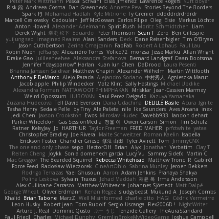
Peter Mark Wittmann
Pascal Scrivani
Elias Jimenez
Lawrence Rogers
Kurt Boyer
Risk 📀
Andreea Cosma
Dan Greenheck
Annette Pew
Stories Beyond The Borders
Spark PJ
Mohamad Hadlah
Kyle Mitrione
Ty Grenier
dddddrdrdrdrdr
Marcell Ceslowsky
Cedoulain
Jeff McGowan
Carlos Filipe
Oleg
Elsie
Markus Löchte
Anton Howell
Alexander Adelmann
Spirit-Rush
Moritz Schmidtchen
Liam
Derek Wight
幸史 松下
Eduardo
Peter Thomson
Sean T
Zero
Ben Gillespie
yuijung seo
Imagined Realms
Alani Sanders
Deck
Dane Reisenbigler
Tim O'Bryan
Jason Cuthbertson
Zerina Cmajcanin
FabFab
Robert A Lohaus
Paul Lau
Robin Nuen
jeffsarge
Alexandro Torres
Volico72
morzsa
Jesse Marku
Allan Wright
Drake Gao
Julileeheehee
Aleksandra Stefanova
Bernard Landgraf
Daan Bootsma
Jennifer "daysparrow" Harlan
Kuan lun Chen
DaDrood
Laura Pesenti
Brianna Janssen Saldivar
Matthew Chapin
Alexander Wilhelm
Martin Wittfooth
Anthony F DeMarco
Alejo Parada
Alejandro Soriano
中村秀人
Agnieszka Marut
Jacob apple
Philip Windecker
Matz Klint
Sally Hastings
Michael Updike
Alexandra Forman
NATTAWOOT PHIMPHAKAN
MrIsklar
Jean-Cassien Marmey
Weird Oposssum
LIUBOYAN
Raul Perez Delgado
Kazuya Yamanaka
Zuzana Hudecova
Tell David Evensen
Daria Udachina
DELILLE Basile
Acura .Ignite
Tasha Henry
Sedale Pelle
by Tiny
Ale Pašeta
nile
Ike Saunders
Aves Arcana
inex
Jedi Chen
Jaxson Crookston
Ewos
Miroslav Hudec
Davebb933
landon dehart
Parker Wheeldon
Gas SessionMedia
정율 이
Owen Carson
Simon
Tim Schulz
Ratner
KelsyJay
Jo
HARTHUR
Taylor Freeman
FRED MAHER
prfctwhite
yataa
Christopher Bradley
Joe Rivera
Malte Schweitzer
Roman Kaelin
Isabella
Erickson Foster
Chandler Griese
修汰 山田
Tyler Avirett
Tom
JimmyCNX
The one and only phase
sepp
HectorOH
Brian
Alyx
Jonathan
Verbatim
Clay T
Reiten Cheng
Joykk
Sonia domenech garcia
Lucy Vu
Sammy Sidefx
Martin C
Mac Greggor
The Bearded Squirrel
Rebecca Whitehead
Matthew Tronc
R
Gabirél
Force Feed
Radosław Wieczorek
CineArtOhio
Sabrina Munley
Jeroen Bekkers
Rodrigo Terrazas
Yael Ghusoun
Aaron
Adam Jenkins
Pranaya Shakya
Polina Leskova
Sylvain
Traxus
Jehad Maddah
재윤 옥
Irma Andersson
Alex Cullinane-Carrasco
Matthew Whiteacre
Johannes Sjöstedt
Matt Dalpé
George Wheat
Oliver Erdmann
Kenan Regez
sludgybeast
Mukund A
Joseph Combs
Khalid
Brian Tabone
MarzZ
Well Misinformed
charlie otto
HAGI
Cédric Vermeirre
Leon Husky
Robert jean
Tom Rudolf
Sergio Uscanga
Flex2006D !
NightWriter
Arturo J. Real
Dominic Qusto
ぶー うじ
Tenzide Gallery
TheAuraStandard
Paul Friedl
Charles
Michael Dunphy
GremlinBrokeMyVideoGame
Joshua Campbell