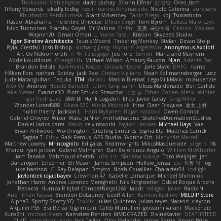
Thokozani Mahlanyane
david cachay
Shonn Effner
얍 얍얍
Oreo_tism
Tiffany Edwards
iaksdfg fodkg
ressii
Ioannis Athanasiadis
Nicolò Caterina
aureliana
Khuthadzo Ratshilumela
Grant Mckenney
Tadin Brego
Koji Tsukamoto
Rasool Abrahams
The Entire Universe
Dhruv Singh
Tom Byrom
Łukasz Majorczyk
Niko Tuononen
Pranshu Goyal
Mr Malone
OnPui
王庚
극단수작
Cédrick
Maxime
Wayne120
Omair Omari
L
Yuma Taesu
Kristian
Skyzee's Studio
Igor Sirotov Architects
Teunis Woord
Tinkering Monkey
Stefan
Devan Stolp
Rylai Crestfall
Josh Bishop
xuchang jiang
Hlynur G Asgeirsson
Anonymous Axolotl
Art Ov Nekromorph
正 明
Felix gogo
Joe Ford
Simon
Mana and Mayhem
Abdelkouddouss
ChengXi Yu
Michael Wilson
Amaury Faucon
Njan
Adenta Dar
Brandon Belisle
Karl-Heinz Köster
Ghoulishlycool
Jarle Styve
DHFG
name
Håkan Fors
nathan
Spidey
Jack Rao
Cristian Vigliano
Noah Kollmannsberger
Lutz
Jude Matanguihan
Tezuka
ETM
daraku
Marcin Biernat
LegoMilkMalik
miaukenzie
Alex Vo
Andrew
Horald Bartoldt
ttitim Tang
sahin
Ulises Maldonado
Ben Carlisle
Jake Messer
Exacute3D
Piotr Sztucki-Szewców
주호 정
Ethan Cohen
Metix
Winter
Igor Rodriguez
朋弥 林
Hank Logsdon
Elias
Javier Garay
Greg Miller
Wonder Lizard588
Gliese 570
Wiola Miszczak
Irina
Олег Гладков
凌太 上村
hullin thierry
Jackson L.
Harri Myllynen
Bojan Kostovic
Owen Connor
Gabriel Chvyrev
Wixer
Wasu Ju'Nior
mrthethatone
SketchedAnimationStudios
Daniel Larios-parra
Pablo
selvinsworld
Payton Heniser
Michael Hays
Vae
Bryan Kirkwood
Worthington
Creating Simpires
Sigma Eta
Matthias Carrick
Sagida T
Eddy
Raik Remus
APS Studio
Yvonne Ott
Menyhárt Marcell
Matthew Lowery
MrIncognito
Ed garas
Realmwrights
MikusMasquerade
jorge R
Ns
Khaidu
ryan jordan
Gabriel Malmgren
Dan Bojorquez Angulo
Williem McWhorter
Liam Tanaka
Mahmoud Khetabi
יניב חלה
Sladana Vukoja
Tom Weijnjes
jen
Danarogon
Streemer
Eli Mason
James Simpson
Hollow_Jenza
eje
지환 이
log
luke harrison
C
Ray Delapaz
Dmytro
Noah Couallier
Character34
indiiglo
Javlonbek rajabbayev
Crewman 47
Isabelle Lamarque
Michael Shimniok
Jonathan Harris
Andrea Lorenzo Mereghetti
Nils Ringlstetter
Osbiel Roque Arocha
Rebecca
Humza R Iqbal CombatNinja1269
laddc
sellig64
Javier
Radix N
Ariel Ilmari Kajava
Brandon DeLauney
Geoff Allen
Kamran Kadirov
MELUIP Store
Alpha3
Spotty Spotty YQ
TrixMix
Julian Quintero
julian reyes
Nareon
claytpn
Alquiler PS5
Era Rerza
bjgrimoari
Caleb Mcmullen
giovanni varani
Mackenzie
KuroShi
michael sierra
Nameless Renders
MMDCRAZED
DivineXavier
DEATHSTEED
Cli4D
vamsidhar reddy
Jack Taylor
Olov Melander
James Barrie
Bryant Price