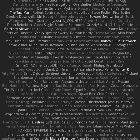
UncleJesseppe
Mike Duncan
Rene
名氏 无
Chris Priscott
Thomas Rigg
Derrick Graham
yankee (derogatory)
Overshafter
Madeleine Andersson
Nahuel Adreani
Dennis Smolek
Mythina
Noward Beast
Valerian Vardania
The Taxi Man
Robert Contreras
Azerta
HoboGod
Steve Pedler
PixelScribe
Double Downshift
Mr. Happy
Andrey Lebrov
sbuk
Edward Swartz
Jonah Edick
Wahrgrave
Dom Guerrera
Jazza
N_COUNTER
Artem Beitsch
Iryna Osadcha
Diran Bebekian
Caleb Slagle
Baptiste Belmudes
GrizzlyBeard
CJ
Troy
Chrisie
Morrissey Alexander
charliehsy
Gregory Cook
Lulu
ExplorePolo
Danny Taurus
kay
Christian Forsgren
Venky
qwerty qwerty
Damon Hardy
Trevor McGee
Alan Pimm
Aku
Danilo Pipi
3DQuake
PooMagoo
Cristian
montrose edmonds
Harry
Frank Lundin
Cory Kutschker
Harnick Atur
Marcos Antonio
Randy "Blue" Bowden
david curiel
Rune
Nicky Brownell
Sibusiso Mauze
wpbirney420
T. Stargazer
Punit Chaturvedi
Andrew Barrie
Minehow
Mon1k4
Mitchell Kirkwood
Mike Bonafede
Keith Bridges
Kamila Novakova Tereza Nemcova
Wogan May
NefaroX
Stanley Chen榕樹
Unearthly Interactive
Jay
Joseph McKinnon
지후 이
Rafael Jimenez
Colin Langley
Juan M Ortiz
yusuf kodat
Taliesin River
GrimeOnADime
Cabot3D
Paola Avanzo
Sarah
Philipp Krombusch
Anthony Rosbottom
Danik Z
Herminia Alexandra Franco Parra
Hunter R
Vito Petrović
Saint Deluca
Sentient chicken noodle soup
Robbe Callewaert
Michael
Shalekendar
Alexander Levenson
James
Ma. Cristina Risoli
Yota chiba
Dean Simonds
Mark Sanderson
Alexandre Lhote
hazel bat
Abhijit Prasanth
Ben Hoffman
Matthew Edgmon
Tara Exotic
Juha Lindfors
Haydon Costall
Gonzako
Tim Winkelmann
Joel Green
Cody Chow
Miguel Mendez
Mario Epsley
dvdcusick
Philippe Bartholi
Carlos Cardenas Negro
Squak Box
Chlo Christine
Gray
Someone Anyone
sonal
Peter Page
Saturnis#6115
Heriberto Reinoso Gallegos
Elena T
Strogg
DaskalosBCE
ManiacMayo
Michael Hirschfelder
Joshua Palfrey
A
Maximino Huertas Vila
Shansen
Pureon
Rinalds Miļicins
Monica Pirvu
家俊 吴
Jahluu
Paul Marshall
Tabia Lourenco
Redlion
HeyoNSFW
Darry
Wojciech Świątkiewicz
Jack Lynch
Peter Siemens
Ben Berntsen
Nananekoko
Ian
Davide Bortoletti
Coral
Heather Walker
Jonathan Shelley
Martín Franchi
Bianca Goldbach
Beefree
治英 矢島
Caleb Simmons
Nathan
baitham i
Maet
Jean
Fenice Ardente
Fabian Norrby
Fatimah Aziz
Andrew
Johanna Fate
Mike Weber
HARRISON PARKER
Ned Fullsom
Ergo Venatus
D
Marco De mitri
Iulian-Eduard Varvara
Jack Plummer
Temple Simpson
Jonathan Diaz
Jadriaan
paul paviot
Emma Reynolds
Michael Rampe
Anna Kasunic
mleczyk
Valeria Rosales