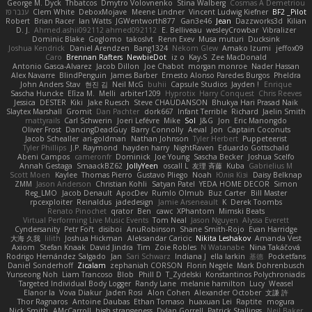
George M. Dyck
Thbatcos
Dmytro Volovnenko
Stina Walberg
Cosmas A Demetriou
ענבר פז
Clem White
DeboxMojave
Meene Lindner
Vincent Ludwig Kiefner
BF2 _Pilot
Robert
Brian Racer
Ian Watts
JGWentworth877
Gan3e46
Jean
Dazzworks3d
Kilian
D. J.
Ahmed.ashii092112 ahmed092112
E. Belliveau
wesleyCrowbar
Vibralizer
Dominic Blake
Goglomo
takoslvt
Renn Exev
Musa muturi
Ducksink
Joshua Kendrick
Daniel Arendzen
Bang1324
Nekom Glew
Amako Izumi
jeffox09
Caro
Brennan Rafters
NewbieDot
iz o
Kay-S
Zee MacDonald
Antonio Gasca-Alvarez
Jacob Dillon
Joe Chabot
morgan monroe
Nader Hassan
Alex Navarre
BlindPenguin
James Barber
Ernesto Alonso Paredes Burgos
Pheldra
John Anders Stav
현진 김
Neil McG
buhii
Capsule Studios
Jayden !
Enrique
Sascha Huncke
Elīza M.
Melli
arbiter1209
Hyprotix
Harry Conquest
Chris Reeves
Jessica
DESTER
Kiki
Jake Ruesch
Steve CHAUDANSON
Bhukya Hari Prasad Naik
Slaytex Marshall
Gromit
Dan Pachter
dork667
Infant Terrible
Richard
Jaelin Smith
mattyrails
Carl Schwerin
Joeri Lefévre
Mike
Sol
J&G
Jon
Eric Manongdo
Oliver Frost
DancingDeadGuy
Barry Connolly
Aeval
Jon
Captain Coconuts
Jacob Schealler
ari-goldman
Nathan Johnson
Tyler Herbert
Puppeteerist
Tyler Phillips
J.P. Raymond
hayden harry
NightRaven
Eduardo Gottschald
Abeni Campos
cameronfr
Dominick
Joe Young
Sascha Becker
Joshua Scelfo
Annah Gestaga
SmaackBZ62
JollyYeen
oscall L
友理 斉藤
Kuba
Gabrielius M
Scott Moen
Kaylee
Thomas Pierro
Gustavo Pliego
Noah
Юлія Кізі
Daisy Belknap
ZMM
Jason Anderson
Christian Kohli
Satyan Patel
YEDA HOME DECOR
Simon
Reg_LMO
Jacob Denault
ApocDev
Rumlo Olmub
Buz Carter
Bill Master
rpcexploiter
Reinaldus
jadedesign
Jamie Arseneault
K
Derek Toombs
Renato Pinochet
qrator
Ben
cawc
XPhantom
Mimski Beats
Virtual Performing Live Music Events
Tom Neal
Jason Nguyen
Alyssa Everett
Cyndersanity
Petr Fořt
disiboi
AnuRobinson
Shane Smith-Rojo
Evan Harridge
大海 久我
lilith
Joshua Hickman
Aleksandar Caricic
Nikita Leshakov
Amanda Vest
Axiom
Stefan Knaak
David Jindra
Tim
Zoie Robles
N Watanabe
Nina Takáčová
Rodrigo Hernández Salgado
Jan
Sari Schwarz
Indiana J
ella larkin
基德
Pocketfans
Daniel Sonderhoff
Zicalam
zephaniah CORSON
Florin Negele
Mark Dohrenbusch
Yunseong Noh
Liam Trancoso
Blob
Phill D
T_Zydelski
Konstantinos Polychroniadis
Targeted Individual Body Logger
Randy Lane
melanie hamilton
Lucy
Weasel
Elanor la
Vova Diakur
Jaden Rosi
Alon Cohen
Alexander October
文謙 許
Thor Ragnaros
Antoine Daubas
Ethan Tomaso
huaxuan Lei
Raptite
mogura
Nick Smith
AMcCarroll
high strangeness
Dylan Gorrell
Patrick Stallings
Neil Baker