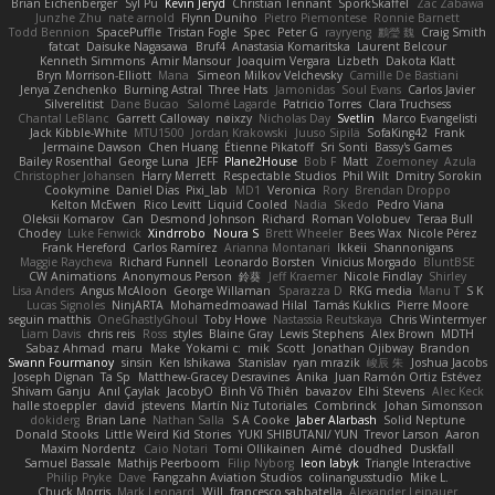
Brian Eichenberger
Syl Pu
Kevin Jeryd
Christian Tennant
SporkSkaffel
Zac Zabawa
Junzhe Zhu
nate arnold
Flynn Duniho
Pietro Piemontese
Ronnie Barnett
Todd Bennion
SpacePuffle
Tristan Fogle
Spec
Peter G
rayryeng
鸝瑩 魏
Craig Smith
fatcat
Daisuke Nagasawa
Bruf4
Anastasia Komaritska
Laurent Belcour
Kenneth Simmons
Amir Mansour
Joaquim Vergara
Lizbeth
Dakota Klatt
Bryn Morrison-Elliott
Mana
Simeon Milkov Velchevsky
Camille De Bastiani
Jenya Zenchenko
Burning Astral
Three Hats
Jamonidas
Soul Evans
Carlos Javier
Silverelitist
Dane Bucao
Salomé Lagarde
Patricio Torres
Clara Truchsess
Chantal LeBlanc
Garrett Calloway
nøixzy
Nicholas Day
Svetlin
Marco Evangelisti
Jack Kibble-White
MTU1500
Jordan Krakowski
Juuso Sipilä
SofaKing42
Frank
Jermaine Dawson
Chen Huang
Étienne Pikatoff
Sri Sonti
Bassy's Games
Bailey Rosenthal
George Luna
JEFF
Plane2House
Bob F
Matt
Zoemoney
Azula
Christopher Johansen
Harry Merrett
Respectable Studios
Phil Wilt
Dmitry Sorokin
Cookymine
Daniel Dias
Pixi_lab
MD1
Veronica
Rory
Brendan Droppo
Kelton McEwen
Rico Levitt
Liquid Cooled
Nadia
Skedo
Pedro Viana
Oleksii Komarov
Can
Desmond Johnson
Richard
Roman Volobuev
Teraa Bull
Chodey
Luke Fenwick
Xindrrobo
Noura S
Brett Wheeler
Bees Wax
Nicole Pérez
Frank Hereford
Carlos Ramírez
Arianna Montanari
Ikkeii
Shannonigans
Maggie Raycheva
Richard Funnell
Leonardo Borsten
Vinicius Morgado
BluntBSE
CW Animations
Anonymous Person
鈴葵
Jeff Kraemer
Nicole Findlay
Shirley
Lisa Anders
Angus McAloon
George Willaman
Sparazza D
RKG media
Manu T
S K
Lucas Signoles
NinjARTA
Mohamedmoawad Hilal
Tamás Kuklics
Pierre Moore
seguin matthis
OneGhastlyGhoul
Toby Howe
Nastassia Reutskaya
Chris Wintermyer
Liam Davis
chris reis
Ross
styles
Blaine Gray
Lewis Stephens
Alex Brown
MDTH
Sabaz Ahmad
maru
Make
Yokami c:
mik
Scott
Jonathan Ojibway
Brandon
Swann Fourmanoy
sinsin
Ken Ishikawa
Stanislav
ryan mrazik
峻辰 朱
Joshua Jacobs
Joseph Dignan
Ta Sp
Matthew-Gracey Desravines
Anika
Juan Ramón Ortiz Estévez
Shivam Ganju
Anıl Çaylak
JacobyO
Bình Võ Thiên
bavazov
Elhi Stevens
Alec Keck
halle stoeppler
david
jstevens
Martín Niz Tutoriales
Combrinck
Johan Simonsson
dokiderg
Brian Lane
Nathan Salla
S A Cooke
Jaber Alarbash
Solid Neptune
Donald Stooks
Little Weird Kid Stories
YUKI SHIBUTANI/ YUN
Trevor Larson
Aaron
Maxim Nordentz
Caio Notari
Tomi Ollikainen
Aimé
cloudhed
Duskfall
Samuel Bassale
Mathijs Peerboom
Filip Nyborg
leon labyk
Triangle Interactive
Philip Pryke
Dave
Fangzahn Aviation Studios
colinangusstudio
Mike L.
Chuck Morris
Mark Leonard
Will
francesco sabbatella
Alexander Leinauer