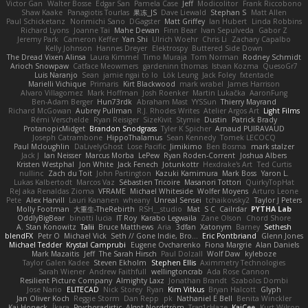
Victor Gan
Walter Bosse
Edgar San
Pamela Case
Jeff
Modicolitor
Frank Riccobono
Shaw Kaake
Panagiotis Tourlas
果冻_JS
Dave Liewald
Stephan S
Matt Allen
Paul Schicketanz
Norimichi Sano
DGagster
Matt Griffey
Ian Hubert
Linda Robbins
Richard Lyons
Joanne Tai
Mahe Dewan
Finn Bear
Ivan Sepulveda
Gabor Z
Jeremy Park
Cameron Keffer
Yan Shi
Ulrich Woehr
Chris Li
Zachary Capalbo
Kelly Johnson
Hannes Dreyer
Elektrospy
Buttered Side Down
The Dread Vixen Alinsa
Laura Kimmel
Timo Muraja
Tom Norman
Rodney Schmidt
Arioch Snowpaw
Catface Meowmers
gardeninn thomas
Istvan Kozma
QuesoGr7
Luis Naranjo
Sean
jamie ngai to lo
Lök Leung
Jack Foley
fxtentacle
Marielli Vichique
Primaris
Kirt Blackwood
mark wrabel
James Harrison
Alvaro Villagomez
Mark Hoffman
Josh Roenker
Martin Lukačka
AaronFung
Ben-Adam Berger
Hun73rdk
Abraham Mast
YYSSun
Thierry Mayrand
Richard McGowan
Aubrey Pullman
R.J. Rhodes Writes
Atelier Argos Art
Light Films
Rémi Verschelde
Ryan Reisiger
SizeKivit
Stymie
Dustin
Patrick Brady
ProtanopicMidget
Brandon Snodgrass
Tyler K Spicher
Arnaud PUIRAVAUD
Joseph Catrambone
HippoThalamus
Sean Kennedy
Tomek LECOCQ
Paul Mcloughlin
DaLivelyGhost
Lose Pacific
Jimikimo
Ben Bosma
mark stalzer
Jack J
Ian Neisser
Marcus Morba
LePew
Ryan Roden-Corrent
Joshua Albers
Kristen Westphal
Jon White
Jack Fenech
Jotunkottr
Hexdrake's Art
Ted Curtis
nullinc
Zach du Toit
John Partington
Kazuki Kamimura
Mark Boss
Yaron L.
Lukas Kalbertodt
Marcos Vaz
Sébastien Tricoire
Masanori Tottori
QuirkyTopHat
ReJ aka Renaldas Zioma
VFRAME
Michael Whiteside
Wolfer Moyens
Arturo Leone
Pete
Alex Harvill
Lauri Kananen
wheany
Unreal Sensei
tchaikovsky2
Taylor J Peters
Molly Footman
大重生-TheRebirth
RSH__studio
Mat
S C
Cailrdar
PYTHA Lab
OddlyBigBear
binotti lucia
IT Roy
Karabo Legwaila
Zane Olson
Chord Shore
A. Stan Konowitz
Talii
Bruce Matthews
Aria
3dfan
Xatonym
Barney
Sethesh
blendFX
Petr O
Michael Vick
Seth // Gone Indie, Bro...
Eric Pontbriand
Glenn Jones
Michael Tedder
Krystal Camprubi
Eugene Ovcharenko
Fiona Margrie
Alan Daniels
Mark Mazaitis
Jeff
The Sarah Hirsch
Paul Dolzall
Wolf Daw
kyleboze
Taylor Galen Kadee
Steven Ekholm
Stephen Ellis
Aximmetry Technologies
Sarah Wiener
Andrew Faithfull
wellingtoncrab
Ada Rose Cannon
Resilient Picture Company
Almighty Laxz
Jonathan Brandt
Szabolcs Dombi
Jose Nario
ELITECAD
Nick Storey
Ryan
Kim Vitkus
Bryan Halcott
Glyph
Jan Oliver Koch
Reggie Storm
Dan Repp
pk
Nathaniel E Bell
Benita Winckler
Kai Honeck
Íkara
Psychosadistic
Algot Nordström
Trag1cHaze
KaiCee
Kurt Wilson