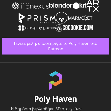
Γίνετε μέλη, υποστηρίξτε το Poly Haven στο
Patreon
Poly Haven
Η δημόσια βιβλιοθήκη 3D στοιχείων