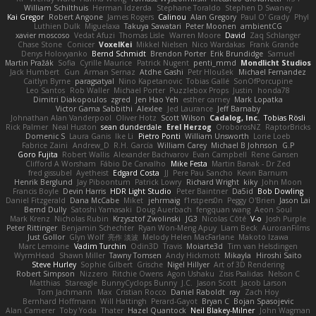
William Schilthuis
Herman Idzerda
Stephane Toraldo
Stephen D Swaney
Kai Gregor
Robert Angone
James Rogers
Calinou
Alan Gregory
Paul O' Grady
Phyl
Luthien Dulk
Miguelaxa
Takuya Sawatari
Peter Moonen
ambientCG
xavier moscoso
Vedat Afuzi
Thomas Lisle
Warren Moore
David
Zaq Schlanger
Chase Stone
Conicer
VoxelKei
Mikkel Nielsen
Nico Wardakas
Frank Grande
Denys Holovyanko
Bernd Schmidt
Brendon Porter
Erik Brundidge
Samuel
Martin Pražák
Sofia
Cyrille Maurice
Patrick Nugent
penti_mmd
Mondlicht Studios
Jack Humbert
Gun
Arman Sernaz
Atdhe Gashi
Petr Hloušek
Michael Fernandez
Caitlyn Byrne
paragsatyal
Nino Kapetanovic
Tobias Gallé
SonOfPorcupine
Leo Santos
Rob Waller
Michael Porter
Puzzlebox Props
Justin
honda78
Dimitri Diakopoulos
zgred
Jen Hao Yeh
esther carney
Mark Lopatka
Victor Gama Sabbithi
Alexlee
Jed Laurance
Jeff Barnaby
Johnathan Alan Vanderpool
Oliver Hotz
Scott Wilson
Cadalog, Inc.
Tobias Rösli
Rick Palmer
Neal Huston
sean dunderdale
Erel Herzog
OroborosNZ
RaptorBricks
Domenic S
Laura Ganis
Ike Li
Pietro Ponti
William Unsworth
Lorie Loeb
Fabrice Zaini
Andrew_D
R.H. García
William Carey
Michael B Johnson
G.P
Goro Fujita
Robert Wallis
Alexander Bachvarov
Evan Campbell
Rene Gansen
Clifford A Worsham
Fábio De Carvalho
Mike Festa
Martin Banak - Dr Zed
fred gissubel
Ayetheist
Edgard Costa
JJ
Pere Pau Sancho
Kevin Barnum
Henrik Berglund
Jay Piboontum
Patrick Lowry
Richard Wright
kiky
John Moon
Francis Boyle
Devin Harris
HDR Light Studio
Peter Baintner
Da5id
Bob Dowling
Daniel Fitzgerald
Dana McCabe
Miket
jehrmaig
f1rstpers0n
Peggy O'Brien
Jason Lai
Bernd Dully
Satoshi Yamasaki
Doug Auerbach
fengquan wang
Aeon Soul
Mark Krenz
Nicholas Rubin
Krzysztof Zwolinski
JG3
Nicolas Côté
V-o
Josh Purple
Peter Rittinger
Benjamin Schechter
Ryan Won-Meng Apuy
Liam Beck
AuroranFilms
Just Gollor
Glyn Wolf
亮作 淡波
Melody Helen MacFarlane
Makoto Izawa
Marc Lemoine
Vadim Turchin
Odin3D
Travis
Moiarte3d
Tim van Helsdingen
WyrmHead
Shawn Miller
Tawny Tomsen
Andy Hickmott
Mikayla
Hiroshi Saito
Steve Hurley
Sophie Gilbert
Grische
Nigel Hillyer
Art of 3D Rendering
Robert Simpson
Nizzero
Ritchie Owens
Agon Ushaku
Zisis Psalidas
Nelson C
Matthias
Stareagle
BunnyCyclops Bunny
J.C.
Jason Scott
Jacob Larson
Tom Jachmann
Max
Cristian Rocco
Daniel Raboldt
ray
Zach Hoy
Bernhard Hoffmann
Will Hattingh
Perard-Gayot
Bryan C
Bojan Spasojevic
Alan Camerer
Toby Yoda
Thater
Hazel Quantock
Neil Blakey-Milner
John Wagman