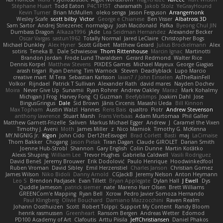
Stéphane Huart
Todd Eaton
P4C1F15T
charamath
Jakob Stolz
YeGrayHound
Kevin Turner
Brian McMullen
oleko senga
Jason Ferguson
Arrangemonk
Wesley Scafe
scott bilby
Victor
George e Chianese
Ben Visser
Albatross 3D
Sam Sartor
Andrej Striezenec
normalguy
Josh Macdonald
Pafka
Byeong Chul JIN
Dumbass Dragon
Alkaza1996
jAde
Lea Seidman Hernandez
Alexander Becker
Oscar Vargas
sastun1962
Totally Normal
Jared LeClaire
Christopher Bogs
Michael Dunkley
Alex Hyner
Scott Gilbert
Matthew Gerard
Julius Brockelmann
Alex
sotiris
Teneka B.
Dale Schwiesow
Thom Rittenhouse
Marcin Ignac
Martinotti
Brandon Jordan
Frode Lund Tharaldsen
Gerard Redmond
Walter Rice
Dennis Korpel
Matthew Stevens
PIXDES Games
Michael Mayeux
George Giagias
arash tirgari
Ryan Dening
Tim Warnock
Steven
Deadlyblack
Lupo Marcio
creative mart
M Tera
Sebastian Karlsson
Iaian7 / John Einselen
AsTheRainFell
Volkor
Rijndael
Patrick T Sullivan
Alexander Rath
david mares
Nayden Dochev
Moira
Never Give Up
Sunamii
Ryan Rohrer
Andrew Oakley
Maraz
Mark Kohalmy
Michigan J Frog
Harvey Fong
CJ Guzman
Beefyblimps
Joakim Dahl
Jose
BingusGringus
Dale
Sid Brown
Jānis Circenis
Masashi Ueda
Bill Kinnon
Max Topham
Austin Walzl
Hannes
Rens Bais
qualtro
Piotr
Andrew Stevenson
anthony lawrence
Stuart Marsh
Frans Verbaas
Adam Murtomaa
Phil Galler
Matthew Garnett-Frizelle
Saliven
Markus Michael Egger
Andrew
J
Caramel the Vixen
Timothy J. Aveni
Moth
James Miller
z
Nico Marniok
Timothy G. McKenna
MY.NIGNIG Jr.
Kigon
John Cido
Der12teEisvogel
Brad Corlett
Basti
maj
LaCimaise
Thom Bakker
Chogang
Jason Pielak
Tiran Dagan
Claude GIROLET
Darian Smith
Joenne Hub-Strobl
Shannon
Gary English
Colin Dunne
Martin Koťátko
Alexis Shuping
William Lee
Trevor Hughes
Gabriella Caldwell
Vasili Rodriguez
David Beneš
Jeremy Brouwer
Erik Dodolović
Paulo Henrique
Hoodwinkedfool
Ruben Vroman
David Sibley
Emil Herzenstiel
Charles Janson
Christian Gomez
James Wilson
Niko Bidoli
Danny Arnold
CGJackB
Jeremy Nelson
Anton Heymann
Leo S
Brendon Padjasek
Evan Tillett
Bryan Applegate
Dylan Hall
J Ewell
Dys
Quddle Jameson
patrick siemer
nate
Mareno Harr Olsen
Brett Williams
GREENCom'e Mapping
Ryan Bell
Xcrow
Pedro Javier Somoza Hernando
Paul Klingberg
Olivié Bouchard
Damiano Mazzocchini
Raven Realm
Johann Oosthuizen
Scott
Robert Tolppi: Support My Content
Randy Bloom
henrik rasmussen
Greenheart
Ransom Bergen
Andreas Wetter
Edomod
PD100 Academy of Art
Clafoutis
Arttu Piisila
JeffChristiansen
Daniel Phakos