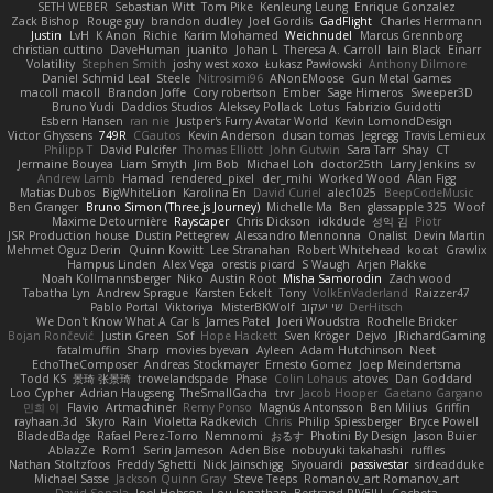
SETH WEBER
Sebastian Witt
Tom Pike
Kenleung Leung
Enrique Gonzalez
Zack Bishop
Rouge guy
brandon dudley
Joel Gordils
GadFlight
Charles Herrmann
Justin
LvH
K Anon
Richie
Karim Mohamed
Weichnudel
Marcus Grennborg
christian cuttino
DaveHuman
juanito
Johan L
Theresa A. Carroll
Iain Black
Einarr
Volatility
Stephen Smith
joshy west xoxo
Łukasz Pawłowski
Anthony Dilmore
Daniel Schmid Leal
Steele
Nitrosimi96
ANonEMoose
Gun Metal Games
macoll macoll
Brandon Joffe
Cory robertson
Ember
Sage Himeros
Sweeper3D
Bruno Yudi
Daddios Studios
Aleksey Pollack
Lotus
Fabrizio Guidotti
Esbern Hansen
ran nie
Justper's Furry Avatar World
Kevin LomondDesign
Victor Ghyssens
749R
CGautos
Kevin Anderson
dusan tomas
Jegregg
Travis Lemieux
Philipp T
David Pulcifer
Thomas Elliott
John Gutwin
Sara Tarr
Shay
CT
Jermaine Bouyea
Liam Smyth
Jim Bob
Michael Loh
doctor25th
Larry Jenkins
sv
Andrew Lamb
Hamad
rendered_pixel
der_mihi
Worked Wood
Alan Figg
Matias Dubos
BigWhiteLion
Karolina En
David Curiel
alec1025
BeepCodeMusic
Ben Granger
Bruno Simon (Three.js Journey)
Michelle Ma
Ben
glassapple 325
Woof
Maxime Detournière
Rayscaper
Chris Dickson
idkdude
성익 김
Piotr
JSR Production house
Dustin Pettegrew
Alessandro Mennonna
Onalist
Devin Martin
Mehmet Oguz Derin
Quinn Kowitt
Lee Stranahan
Robert Whitehead
kocat
Grawlix
Hampus Linden
Alex Vega
orestis picard
S Waugh
Arjen Plakke
Noah Kollmannsberger
Niko
Austin Root
Misha Samorodin
Zach wood
Tabatha Lyn
Andrew Sprague
Karsten Eckelt
Tony
VolkEnVaderland
Raizzer47
Pablo Portal
Viktoriya
MisterBKWolf
שי יעקוב
DerHitsch
We Don't Know What A Car Is
James Patel
Joeri Woudstra
Rochelle Bricker
Bojan Rončević
Justin Green
Sof
Hope Hackett
Sven Kröger
Dejvo
JRichardGaming
fatalmuffin
Sharp
movies byevan
Ayleen
Adam Hutchinson
Neet
EchoTheComposer
Andreas Stockmayer
Ernesto Gomez
Joep Meindertsma
Todd KS
景琦 张景琦
trowelandspade
Phase
Colin Lohaus
atoves
Dan Goddard
Loo Cypher
Adrian Haugseng
TheSmallGacha
trvr
Jacob Hooper
Gaetano Gargano
민희 이
Flavio
Artmachiner
Remy Ponso
Magnús Antonsson
Ben Milius
Griffin
rayhaan.3d
Skyro
Rain
Violetta Radkevich
Chris
Philip Spiessberger
Bryce Powell
BladedBadge
Rafael Perez-Torro
Nemnomi
おるす
Photini By Design
Jason Buier
AblazZe
Rom1
Serin Jameson
Aden Bise
nobuyuki takahashi
ruffles
Nathan Stoltzfoos
Freddy Sghetti
Nick Jainschigg
Siyouardi
passivestar
sirdeadduke
Michael Sasse
Jackson Quinn Gray
Steve Teeps
Romanov_art Romanov_art