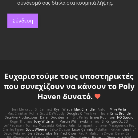
σύνδεσμό σας δίπλα στα κουμπιά λήψης.
Σύνδεση
Ευχαριστούμε τους
υποστηρικτές
που συνεχίζουν να κάνουν το Poly
Haven δυνατό.
Joni Mercado
S J Bennett
Ryan Wiebe
Max Chandler
Anton
Mike Verta
Max Christian Pohle
Scott DeWoody
Douglas K.
Yorik van Havre
Ernst Bronde
BetaFive Productions - Daren Dochterman
Eric Perley
James Robinson
I/O Studio
Roger Thomas
Joey Wittmann
Marcin Wiśniewski
James
JS
KangaroOz 3D
Leif Pedersen
Tomasz Muszyński
Roberd Palm
Lampantino
Javier Meseguer de Paz
Charles Tigner
Scott Wheeler
Eelco Dolstra
Lasse Kjønnås
Viduttam Katkar
chris huf
David Pekarek
Evan Seccombe
Manfred Knorr
PaulR
Malcolm Dwyer
Derek Carlin
RF
Wendy Ward
Fianna Wong
Tomasz Wyszolmirski
Riccardo Giovanetti
fr54