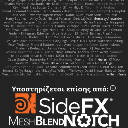
Jon Mayo
مالك البلوشي
Qiaoyue Wang
Salem Alajmi
Fabian Brehm
Lemesle Maxence
Charles Everett
Alexa trade
HH
Keke
покупка байер
Poulet
Derek Messier
Trivi
Kevin Neal
Alex Souza
Cromatik
Slinky
Migu D
Yyyum
Nick Forshaw
Pascal Raymond Cazemier
Denis Moura Velasco
Sinclaire Black
Xenophik Xenophik
Tarik Sakalli
swarfey
Vojtech Proschl
Daniel Ruiz
Josiah Scott
13th
Mik
Harry Boorman
Andy Davis
Nikolai Petersen
Chris Layfield
Morrissey Alexander
swxift
savage Designer
Darcy Hodgson
Ryan Stelzleni
Martin Alexander
Giupponi
Yun Ha
Simon Tremblay Gauthier
Emma Levesque
Erica Dlamini
Oliver Thomsen
V A
Yasser Raies
Anil Dongre
Haradinxiii
Khupaar
Andy McCabe
Gene Cerrato
Frederik Kirkegaard Esbensen
Arda
Jackrobin23
Groot
Rahmat Rizal Andhi
Daniel Ruiz G
Kortez Crockett
Michael Fuchs
Mike C.
Александр Татаринов
Schuyler Baker
matthew armer
Gav Judge
Sergio
Misik
Alexa Wilkerson Editing
Peter Pietlasky
Michael Buttaro
Jackt
Aero
Jacqueline Valero
Steve mcbees
Amberlie Rodriguez
Uranus Peregrine
kokuragari
CJ Duguay
Ivan
Assima Dauletbek
ツキ ミ
Adam
NinjaSubRosa
Andrew Stone
Avery
rwgames
felipe zucoli
ethan M
Yakoto
DB3d
Mason
Nene
高 日
Nicolo' Paolino
Cedar Scarlett
Tunanodra-P
Victor Bondatiy
Quentin
GWH
Kirsten
KT Mack
FrantaBOT
edwin Zhou
Blake Rizzo
Tal Smith
Carter Farrey
Angel
Juan José Castaño
HugoRC
Xenalto
Schmitthoffer Zsolt
indi81
biscuit
Kay
Toff
Jovana
Sofiya Ibragimova
BlizzyFox
William Thirlaway
David Brown
Babacar Diop
Marco
noCrxdit
Samuel Furr
Trisha Chua
Skkiff
nan mi
GlazeDonut
William Travis
Υποστηρίζεται επίσης από: