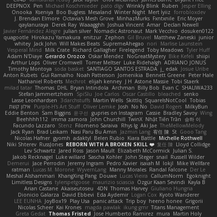
DEEPNOX
Pen
Michael Koschmieder
pato dlgv
Wrinkly Blink
Ruben
Jesper Elling
Onooka
Kseniya
Boo Bugless
Mesaland
Winter Night
Mert İyiiz
forrobloxdev
J. Brendan Elmore
Octavia's Mesh Grove
MinhazMurks
Fxntxnile
Eric Moyer
qaylanuraya
Derek Ray
Waaagghh
Joshua Vincent
Amar
Declan Newell
Javier Fernández Alegre
julian silver
Nomadic Astronaut
Mark Vecchio
dosuken0122
quagootle
Hirokazu Yamakura
enitzur
Zephon
Gil Bruvel
Matthew Zaneski
junior
whitey
Jack John
Will Makes Beats
SupremeAhegao
nori
Marlise Launstein
Vesperal Mind
Milk Crate
Richard Gallagher
Firelegend
Toby Meadows
Tyler Huff
Adam N'Diaye
Gerardo Orozco
Oskar Mendez
NoGreatMystery
Bike Kefeli
shiipi
Arthur Lops
Oliver Cromwell
Tomer Meltser
Luke Ridehalgh
ADRIANO JONUS
Timothy Montoya
soda basket
SANTIAGO SANTOS ESTRADA
j_ edak
Josue Uribe
Anton Rubets
Gui Ramalho
Noah Patterson
Jomenikia
Bennett Greene
Peter Hale
Nathaniel Roberts
Mechrot
elijah kenney
J H
Astone Massie
Tobi Staerk
milad tatar
Thomas
DHL
Bryan Intindola
Archman
Billy Bob
Evan C
SHALIWA233
Stefan Jammertzheim
SpiSlu
Joe Carlos
Oscar Castillo
bleached
senko
Lasse Leonhardsen
3darchstuffs
Martin Wells
Skittlq
SquareIsNotCool
Tobias
אילון קשת
Purple-H's Art Stuff
Oliver Lemke
Josh
No No
David Rogers
MilkyBun
Eddie Benton
Sam Biggins
윤구선
gupries on Instagram
Cassie
Bradley Savoy
Wing
Beehhhh112
imma zamora
John Churchill
TwinX
Nhật Tiến Trần
승하 이
Facundo Lazzaro
Stenz
Filomeno Saraiva
Rhys lg
Aki Jae
TheMellowMelody
Jack Ryan
Brad Leikam
Nasi Paru Bu Amin
Jazmin Lang
宥任 陳
St
Gooo Tang
Nicolas Hafner
gyomh
adaktyl
Belen Rubio
Kiara Battle
Michelle Rothwell
Niki Shterev
RussJones
REBORN WITH A BROKEN SKILL ❤️
复任 陳
Lloyd Collidge
Lev Schwartz
Jared Ross
Jason Mault
Elizabeth McCormick
Julian S.
Jakob Recknagel
Luke willard
Sascha Kohler
John Steger
snail
Russell Wilder
Demerui
Jace Perrodin
Jeremy Ingram
Pedro Xavier
isaiah M
lokjl
Mike Wellfare
ratman
Lucas M. Morone
WyvernLang
Manny Morales
Randal Falcone
Der Le
Meshal Alshammari
KhangXing Pang
Douwe
Lucas Vieira
CallumNorm
Egoknight
Limitless Designs
tylerspetgoose
maurizio sciascia
Özgür Kaan Sevindi
Kayla B
Arian Castane
Akaiseutoseu
4DN
Thomas Harvey
Giuliano Hungria
Dionicio Galarza
David Ebbevi
Eda Aydemir
Logan Cox
Kyoto Wanderer
LEE EUNHA
JoyBox19
Play Usa
panic attack
Trip boy
heeno honee
Grigorii
Nicolas Scheer
Kai Krones
magda pawlak
ikung gmr
Titans Management
Greta Gedat
Thomas Fristed
Jose Humberto Ramirez
mura
Martin Holy