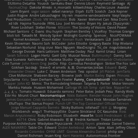
ElUltimo DeLaFila
Yousick
Sankaku Bear
Dennis Libon
Reymeld Santiago
AJ
FacinusChip
Dakota Wreski
n_morcatti
killswitchkay
Charles Louie
Avaister
Liam Bryant
sagar sasson
rafael naranjo
Elijah
ELITE Scratch
Zack Kepner
Justin Rogow
Andre Labuschagne
lily ren
maxime vandecasteele
Vasyl Vasyliv
Post Production
Zbob
VW Winterstein
Bob
Xavier
Mehmet Can
Nika Domi
C
xd Idk
Hajime Tsunoda
FRNL Lou
Joel Montano
Bryan Hy
Jakub Zbyszynski
River Lockhart
Stefan Florea
MStorm
The Society of Visions
David Power
Michael Santoro
C. Evans
thu huynh
Stephen Bentley
I_ViceRoy
Thomas Granger
bloli loli
Takashi M.
Melody Spiker
Midnight Gunship
Spencer_
NicoPOWAAA
Kornel Anderson
Dixon Keller
Keenan Rush
Venkataram
LLB
Josh W.
Kevin Showman
Naomi Soh
McCoder
John Elliotte
Gregory Basile
Filip Wieland
Sebastian Norlund
blog cruvi
Marc Nguyen
MaxDezignz
Tic_cle
nogutidaisuke
George Dvorak
Haris Lattirom
Matthew Daday
Paul
Kamil Uriasz
Lirian
Sarah Schrock
Logan Hertz
Gaël Gilly
Musical Nexus
Buttmunky1
Danny Sale
Elias Guevara
Kathreena B
Huitaka Studio
Digital Abbot
Aleksandr Chebotariov
Cole Turner
John Kevin Ong
JonDo
Filip
Cornellus Pendrahgon
Striker The Fox
Lale
Gökhan Sazdağı
Steve-0
el smells
丸 黒
Domantas Jokšas
Eduard
EvilQ
Alexander Olesen
Luke C
Shawn Anderson
Tess
opostol
Jiří Ptáček
JamTarts
Clive McKenzie
Shabeen Barzey - Browne
Josh
Martin Bailey
Espen
Princess
SiryuSama
Kelu
Sean Derham
Sam Fowler
Funny_ Compilation69
htai wu
Nadia
Pupper
John KD
Mimic
The Remodeling Veteran
Talyana S
Parker
Mister Venom
Markku Hakala
Hussien Mohamed
Gaforga VK
Ich Simp
cyril faia
Nipper1er
ふぇ えっ
Tomato Huwaidi
Eduardo ramirez
Peter Bates
Jediah Pesu
Randy Wells
Eilir Ho
Mrunit Churi
Necromantique
Nikki Balsem
Render House
John Hughes
James Gonzales
Cristi Vanderburg
Kaeden Hahn
Timo Erick
Miroslav Šamánek
EfulTopo
The Starius Project
Punch UP: The Top Contender! Official Patreon
Jorge Manuel Cappello Barreto
Sticky Buttons
iiiFahad7
재우 김
Morgsley
Workbench
wegu1
TheHappyElite
Duane Strickland
DC Kasundra
Ross
Marcin Anyszkiewicz
Ricky Robinson
Elizabeth
moot1n
Scott Fredrickson
仁 小野
kb714
Chris
Gabriel Alvarado
哲 董
Fredrik Karlsson
Tristan Lorius
Purpose Architecture
Władysław Pryszczarek
Ashley Fayers
plexlexia
Daniel Tidemo
ALEX NAVARRO
Table On
Edward
Didier Aerlebout
Anton
Sara
Alan
Jeffrey Olson
Riccardo Colombo
OHNE LIMIT
Gionea Alexandru Daniel
philip sisk
Daniel Richman
Ieuan King
Karri Haranko
Autonomous Frontier