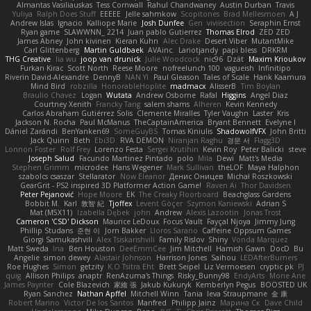
Almantas Vasiliauskas
Tess Cornwall
Rahul Chandwaney
Austin Durban
Travis
Yuliya
Ralph Does Stuff
EEEEE
Jelle sahmkow
Scopitones
Brad Mellesmoen
A J
Andrew Islas
Ignacio
Kalliope Marie
Josh Dunfee
Gen
viviisection
Seraphin Ernst
Ryan game
SLAWWNN_ 2214
Juan pablo Gutierrez
Thomas Elrod
ZED ZED
James Abney
John kivinen
Kieran Kuhn
Alec Drake
Desert Viber
MutantMike
Carl Glittenberg
Martin Guldbaek
AVAinc.
Lariotjandy
papi bless
DRKRM
THG Creative
lia wu
joop van drunick
Julie Woodcock
nic96
Dzät
Maxim Krioukov
Furkan Kirac
Scott North
Reese Moore
nofreelunch 100
vagueish
Infinitipo
Riverin David-Alexandre
DennyB
NAN YI
Paul Gleason
Tales of Scale
Hank Kaamura
Mind Bird
robzilla
HonorableHoplite
madmacx
AlisserB
Tim Boylan
Braulio Chavez
Logan
Wutata
Andrew Osborne
Rafal
Higgins
Angel Diaz
Courtney Xenith
Francky Tang
salem shams
Alheren
Kevin Kennedy
Carlos Abraham Gutiérrez Solis
Clemente Miralles
Tyler Vaughn
Laster
Kris
Jackson N. Rocha
Paul McManus
TheCaptainAmerica
Bryant Bennett
Evelyne I
Dániel Zarándi
BenYanken69
SomeGuyBS
Tomas Kiniulis
ShadowolfVFX
John Britti
Jack Quinn
Beth
Ebi3D
RVA DEMON
Niranjan Raghu
경문 서
Flagg3D
Lonnon Foster
Rolf Frey
Lorenzo Festa
Sergei Krutihin
Kevin Roy
Peter Balicki
steve
Joseph Salud
Facundo Martinez Pintado
polo
Mila
Dewi
Matt's Media
Stephen Grimm
microdee
Hans Wegener
Mark Sullivan
theLOF
Maya Halphon
szabolcs csaszar
Stellarator
Now Eleanor
Денис Оницев
Michał Roszkowski
GearGrit - PS2 inspired 3D Platformer Action Game!
Raven Ai
Thor Davidsen
Peter Pejanović
Hope Moore
EK
The Creaky Floorboard
Beachglass Gardens
Bobbit M.
Karl
敦智 紀
Tjoffex
Levent Göçer
Szymon Kaniewski
Adrian S
Mat (M5X11)
Izabella Dębek
john
Andrew
Alexis Lazootin
Jonas Trost
Cameron 'CSD' Dickson
Maurice LeDoux
Focus Vault
Fayçal Njoya
Jimmy Jung
Phillip Studans
준현 이
Jorn Bakker
Lloros Sarano
Caffeine Oppsum Games
Giorgi Samukashvili
Alex Tsiskarishvili
Family Rislov
Shiny
Vonda Marquez
Matt Sweda
Ina
Ben Houston
DeeEmmCee
Jim Mitchell
Hamish Gawn
DocD
Bu
Angelie
simon dewey
Alastair Johnson
Harrison Jones
Saihou
LEDAfterBurners
Roe Hughes
Simon
getzity
K.O Tsitra Eht
Brett Seipel
Liz Vermoesen
cryptic pk
PJ
quig
Allison Philips
anaptr
RenAzuma's Things
Risky_Bunny98
EndyArts
Mone Ane
James Paynter
Cole Blazevich
家維 張
Jakub Kukuryk
Kemberlyn Pegus
BOOSTED UK
Ryan Sanchez
Nathan Apffel
Mitchell Winn
Tania
Ieva Straupmane
金 康
Robert Marino
Victor De los Santos
Manfred
Philipp Jainz
Марина Ск
Dave Child