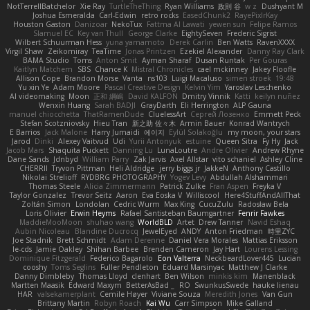
NotTerrellBatchelor
Xie Ray
TurtleTheThing
Ryan Williams
政則 谷
w z
Dushyant M
Joshua Esmeralda
Carl-Edwin
retro rocks
EasedChunk2
RayePixlrKay
Houston Gaston
Danizoar
NekoTux
Fattma Al Lawati
yewen sun
Felipe Ramos
Slamuel EC
Key van Thull
George Clarke
EightySeven
Frederic Sigrist
Wilbert Schuurman Hess
yuna yamamoto
Derek Carlin
Ben Watts
RavenXXXX
Virgil Shaw
Zeikomiray
TeaTime
Jonas Printzen
Ezekiel Alexander
Danny Ray Clark
BAMA Studio
Toms
Anton Smit
Ayman Sharaf
Dusan Runtak
Per Gouras
Kaitlyn Matchem
SBS
Chance K
Mistral Chronicles
cael mckinney
Jakey Floofle
Allison Cope
Brandon Morse
Vanta
ns103
Luigi Macaluso
simen stroek
19:48
Yu xin Ye
Adam Moore
Pascal Creative Design
Kelvin Yim
Yaroslav Leschenko
AI videomaking
Moon
正和 綱嶋
David KALFON
Dmitry Vinnik
Katti
keilyn nuñez
Wenxin Huang
Sarah BADJI
GrayDarth
Eli Herrington
ALP Gauna
manuel chiocchetta
ThatRamenDude
CluelessArt
Cергей Лозенко
Emmett Peck
Stefan Scotzniovsky
Hieu Tran
新之助 佐々木
Armin Bauer
Konrad Wantrych
E Barrios
Jack Malone
Harry Jumaidi
에이지
Eylül Solakoğlu
my moon, your stars
Jarod
Dinki
Alexey Vaitvud
Udi
Yurii Antonyuk
estuine
Queen Sitra
Fy Hy
Jack
Jacob Mars
Shaquita Puckett
Danning Lu
LunaLoutre
Andre Olivier
Andrew Rhyne
Dane Sands
Jdnbyd
William Parry
Zak Jarvis
Axel Allstar
vito schaniel
Ashley Cline
CHERRII
Tryvon Pittman
Heli Aldridge
jerry biggs jr
JakkeN
Anthony Castillo
Nikolai Strelioff
RYDBRG PHOTOGRAPHY
Yogev Levy
Abdullah Alshammari
Thomas Steele
Alicia Zimmermann
Patrick Zulke
Fran Aspen
Freyka V
Taylor Gonzalez
Trevor Seitz
Aaron
Eva Eoska V
Williscool
Here4StuffAndAllThat
Zoltán Simon
Londolan
Cedric Wurm
Max King
CucuZulu
Radosław Bela
Loris Olivier
Erwin Heyms
Rafael Santisteban Baumgartner
Fenrir Fawkes
MaddieMooMoon
shuhao wang
WorldBLD
Artet
Drew Tanner
Navid Eshaq
Aubin Nicoleau
Blandine Ducrocq
JewelEyed
ANDY
Anton Friedman
時里ZYC
Joe Stadnik
Brett Schmidt
Adam Derenne
Daniel Vera Morales
Mattias Eriksson
le-cds
Jamie Oakley
Shihan Barbee
Brenden Cameron
Jay Hart
Lourens Lessing
Dominique Fitzgerald
Federico Bagarolo
Eon Valterra
NeckbeardLover445
Lucian
cooshy
Toms Seglins
Fuller Pendleton
Eduard Marsinyac
Matthew J Clarke
Danny Dimbleby
Thomas Lloyd
clenhart
Ben Wilson
minkis kim
Manenblack
Martten Maasik
Edward Maxym
BetterAsBad _
RO
SwunkusSwede
hauke lienau
HAR
valsekamerplant
Cemile Høyer
Viviane Souza
Meredith Jones
Van Gun
Brittany Martin
Robyn Roach
Kai Wu
Carr Simpson
Mike Galland