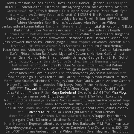
Tony Alfredsson
Salina De Leon
Lucas Cozzoli
Daniel Eijgendaal
Eliézer Ojeda
תמר פלג טל
Kaleo/Dalton
Duzemine
Kim Myeong Soom
nicolaspetton
Alan Stoll
Greenlines78
Kie
Jeffrey McIlmoyle
Felix Lopez
Steve White
Daniel Warf
Syed
혜영 전
andrew Carbery
Federico Salvetti
C1T1Z333N
The Paraverse
Chem
Anthony Delasanta
Minja Lojanica
roddye
Melissa Farrell
Stilian
ꌃ꒒ꀎꋪꋪꌩ ꀘꈤꀤꁅꃅ꓄
Adrien Alexandre
Rab
Thomas Woodward
Alan Bakir
Ian Wilson
venkat rathna kumar talluri
Eric Chan
Steve Girard
n d o n
思涵 王
captkiro
N-JELLY
Kristinn Sturluson
Marianne Andersen
Rodrigo Silva
adelaide begalli
Duncan Hewitt
Mattias Lundstrom
Rowan Gipe
coshichi
Sounds And Dungeons
Eric G
Karen Collins
Joseph Krzywoszyja
Nathanaël Platz
FlameTop
AshenBone
Josh Strawder
Inês Sousa
Fennec
gaggle
Digital Prophet
Vsevolods Gniteckis
Mark
Tristan Voulelis
Walter Weaver
Alex Stephens
Luthonium Virtual Heritage
Илья Снопков
Alphaology
Arthur
Moto Designshop
Sandra
Classical Salamander
Stefan Plösser
Julian Rai Anwor
Mythical X Customs
Harrison Gafford
nost
Hemen Galal
GonzoNole
Zineb mounfik
damageg
George
Tony Li
For Got U
Canun
Juuso Pohjola
Gerardo Quiros Sanchez
Samuel Benning
piggy chop
Nathanaël
jan moudry
Jorge Panduro Santana
Jordan
Raphael Dahan
Muhammad
oominx
Nicola Baribeau
gavin poss
宣臣 紀
Adam Knight
Jeshire Kiten Katt
Samuel Bidne
Lisa
toomanydans
Jack saksik
Arianna Mex
Brooklen Ashleigh
Oliver Cretton
kiki
Patrick Balthrop
Simon Probert
micheal
Mortal Void Studios
Mathias Kirkeby
Jay Court
Bart Paul Dujardin
Anilene Gassner
Holger Tollbäck
Nikita Lebedev
Filip Morys
Doxy
Michel Kinfoussia
lewdgazer
川頁 可可
First Last
Bob Anderson
Ofek Chen
Keegan Moore
David French
Alex Pehotin
Michael R
Sai
Maya Enderland
Sxcret
WILLIAM HTAY
Misa Vlogs
Philipp Lehmann
bob
Elliot Sloss
William Peart
Effex Talon
Lukatonny
NautiluStudios
Chanakya
Jay Lane
Nicolas Fossard
Владислав Жуковський
Raje
Daviid Enzo
Carl-Simon Sahlin
Toby Watson
אלמוג
Andrei Barsan
Dylan Scruggs
Trul Trulsen
Maria Diavolova
Ian Brennan
なのは
Vincent Gates
Jakub Hasanov
Ivan R
Michael Keutel
Ishika
Coast Light Media
Hiromi Uematsu
Marco Scala Bertolin
Antonio
NocturnalKestrel
Markus Trappe
Tyler Nichols
penguin
Chris
D3 Anima
Matthew Schultz
Ali Jaafar
Cameron A Miele
Илья Несенюк
Reperak
alberto echavarria
Rod Barksdale
M M
Martin Kempster
Somebodyoncetoldme
Josh Laxen
Oliver Danielsen
Alex Duncan
silas 2534455
Carro1001
Thomas Anderson
Daniel Wilson
RAfort
Owen Maynard
Nico Cloud