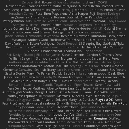
ZerozenSFM
tbycae
Chloe Kiso
Alastair JL
chen li
OOPS!
Alessandro & Riccardo Lazzarin
Wilhelm Nylund
Michael Bertin
Michael Stetler
Yashi Zeng
Jacob Schelbert
Malignant
Hardy
J
Moritz S.
Chihirios
Ethan Mulwee
Jonathan Correa
Rose
Jhon Magdalena
Aisha Harper
Fuji
Rupert Eveleigh
JaaySweeney
Andrei Tabone
Ruslana Dutchak
Allen Partridge
EpsilonCG
Peter Jessiman
Nikki Navaille
komito
emil
Saintetixx
Zhou Weitong
Tony Elwood
Sprague Williams
FeroshGirlSims
Worawut Pongchen
Daniel Jennings
Joshua Conard
Mike Dyer
Jeremy Fukunaga
Rockie Hoerter
鸿彬 邱
Gabriel Brenne
Carmine Ciccone
Paul Shewan
luke gentile
Lux_Fox
azbeaupre
Binsei Numao
Quade Zaban
Aleksandra Davydenko
Benjamin Newman
Kumatora
Liam Jordan
Masanyao
Andreas Gohl
TheThomasTrainzUser
Line Ulv
John Dreessen
David Valentine
Edson Rodriguez
Dávid Borsodi
Lil Sleeping Bag
SubToMyYTplz
Bryn Couser
HanaYou
Hakar Kerarmor
Elric Chen
Michelle Hironaka
Yandong
Supachai Chanarittichai
Leonard Rio
Ben Seaman
Axis Design Studio | Elliott Benjamin
Steve Clements
Gordon S
Thomas Deisz
William Bergen II
Slompy
yotpak
Morgan
Ximo Llopis Barber
Piero Perez
Anthony Simuel
astroblur
Erik Miller
Fred Vollmer
Jeff Kissel
Martin Býšek
Jonathan Caron-Roberge
Gaston
Jose Luis
seryong kim
till toe
Nicolas Ocheda
Clemente Gonzalez
Sean McSharry
Jack Palmstrom
John Daineusaure
Bas Peeters
Sascha Donie
Marvin W Parker
Patrick
Zach Ball
Isaac
katren wood
Deek_Blue
Jason Eyre
Bradley Wilson
Cathy W
Dennis Torosyan
Brian Dolan
Cameron Koch
Xavier Caliz
Zach Robyn
Fizzle
Lukas Ess
andrea cerini
Keerthi Pachala
Benjamin Learmonth
Claudia Toyama
Von Piper Flowers
Søren Rosendahl
Van Den Heuvel Matthew
Alberto Ferrer Lara
Edo Salvej
Pzit
✧ 𝔪𝔞𝔯𝔦 ✧
eeee
Aurora Nights Studio
Dougal Henken
Attila Malarik
uujann
D1REW00F
Ryan Dunn
mura
Jose Espinoza
iiiimmmm
Matthias LN
SteelDriver
Henri49
Solid Jake
Ricardo Negrete
Саша Ячмень
Solacen
Martynas Gurskas
PlaytestDS
Aren
Paul R LeBlanc
vikky
sepehr sabour
Silly Killy
Benoît Texier
Matthew Jeffs
Kelly Port
Tony Johnson
Sadie J. Foxx
SilentWatcher28
Jose Francisco Martinez
The Name Brand Company
Bouillard
Patrick Ryan
Keu
皓欽 涂
Chris DeVere
Foxokles
garzatron
cyclump
Joshua Dunfee
Giulio Chiaramonte
John Doe
Mornè Blake
Mateusz Relinger
Elia ALMALIKI
JC
uiiunan
Rongina
DigiTaco
Thierwaechter
Francois Gandon
Aaron Mceachern
kath
AREA 6
Alan Farkas
Humoud Al-Amiri
Rasmus Hauge
Arlene Lukkarila
ColdRice25
Anthea Ward