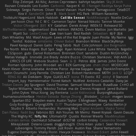
Filip Zelenjak
Ali Kılıç
Антон Сергеевич
bahriye taşdelen
Sky JK Arch
Razvan Cristiadis
Leo Euden
Carbonic
Kacper K
40. I Nengah Raditya Karya Putra
Sideways
Sergio Pamies
Oliver
Viorel Vlaican
Hurt Hand
Tamagoooo
TetaBOT
Kira V
XanderDK
John B.
Mark Scott
HG Park
William Karavites
Trollstuhl HagenLord
Mark Habbish
Call Me Sensei
NotARectangle
Noelle DeCuir
jae hoon Choi
Yd C
M C
Cameron Taylor
Nenad Nikolic
Tanner Moerke
Victor Ofvergard
苏打
K Y
Galahan
Derek Anwyl
W00k13
Released 50
MeTheManwich
iosgamertool
Bob Ashton
INFADEL
Devin Mattox
Jon Martello
Jan
Wyatt Sui
LesterCovax
Cue
tran tuan
Bad Radish
Sebastian
暁子 清水
Dan Wheatley
Md. Wasif Anjum
Lewis of the Rat Brigade
Juan Pinilla
My Name
Iggy
Terifict
Kiddow
simsterns
Olivier Babet
Brandon Wilkie
BlackSkyNinja
Pavel Karapud
Daren Gallo
Peleg Tabib
Null
Cole Johnson
Joe Bergmann
Pav North
Mike Rogers
Bull Spit
Sage
Ryan Kirkland
Luke White
Yannick
falgn0n
CGSpoon
gubi
Daniel Robertson
Brennan Oort
sanxbile
Dustin McGlinchey
Matias Vialagro
lininx66
Joe Brady
Andre Buzzo
Christian Stankovic
Việt Anh Lê
LYRICS OF LIFE
Webora Studios
Sean
乐 音
Petros
眠瓏
James
John Deere
Roman Vyborny
John Woodall
an l
BZK Gaming Leo
chen zhen
MODECAM
Kevin Klever
dima sirababa
Andrew Pierce
Артем Бардин
nagi
FranklinTremplin
JL
Iustin Ocunschi
Joey Parrella
Christian Lee
Robert Hankinson
M0TH
Jack Ü
LCQP
FENG XU
Ali DeAdam
Styxx
GLASS ACT
kona
T1 Exotic
RZ
abby!
ll Stanced
Import_bpy
Hamsternator
Forest Katsch
NuWest
Antonio Castaldo
Daisy Jai
Tristan Davies
Jay Spurgeon
David Thomas
Samuel Vikse Bruvik
BusaBusa
C+HO aR
Taylor Williams
Vasily
Nikoloz Todua
ma de
Dennis Hosgood
Jared Bullard
John Dykes
Yihui Xiong
Jay Renteria
Lucie Královcová
BurpingMusquito
humansoulinterface
Hector Estrada
Ranya Zhong
_Blobster_
Le sun
megan lavoie
Spartan 052
Brayden evans
Austin Taylor
S Mingkwan
Wawy
Kerstetter
Gicly Rodríguez
DryingUEFN
IS IT?
Thunderjaw Thunderjaw
Carlos Martin Jr
Studio 9
Alberto Hernandez
Running Man
Digital Ancients
Vlajko Tomić
Dan Palasz
Fadil Bay
Fabricio BJS
Ash Younes
Mr Memz
Paweł Krysiak
Gavin Dasuta
The Mighty KC
Nifty Nic
UltimateTJF
Quistis
Reinier Weerts
MaxMinutiae
Adrián ramos
Oachkatzl Schwoaf
dr32768
corbin tinsley
Cassandra Stewart
MikeyLikesIt
Delano Lowes
doggybdog26
Chris Aitan
yuta t
Sean Woods
cubeorigins
Tommy Parish
Just Rovin
Austin Rea
Shane Yamamoto
Eugene Dementjev
Vitaliy Florin
Никуся Гноянко
Michael Eckert
John Fewell