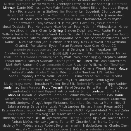
David Sopala
Joel Hobson
Lou Jonathan
Bertrand RIVEILL
Cocheta
Michael Witmann
Marco Vizcaino
Christoph Letmaier
LaMar Sharpe Jr
Gbromios
Minmax
Daniel1060
Joshua Van-Male
Steve Mitas
Robert Billard
Scopique
Repsaj
Mark Richardson
James Stafford
Jim Rodney
Len Govednik
Cédric Le van
Nate Borsch
alessandro Citro
Osamu Abe
vera usselman
Orly R
Jimmie Floyd
Jake Aust
Scott Peters
mytrixx
dave garcia
Gaëlle Robardet-Nicolas
wymo
Zoidrawzaton
Toby SWANSON
Jaime Jasso
Liam Cox
Joshua Bramer
Mucai 'Daduska'
Paul Henderson
Nisse Axman
Peter Križan Jr.
WidowMakes
Harper
Joe Lihou
michael Chan
Jo Gylling
Braiden Dolph
たこーん
Austin Pierce
Willem Hörter
Valery
Maxence Vinot
Lev K
Woozle
Ackley
Tanya Krzywinska
Gorto
sebastian heredia
Villem
Milina Papadopoulos
SamBean
Sebastian Williams
igorrr
Daniel P
Nicole Manson
Jan Tellethon
Ben Casey
Max Cukrowski
Elvis Germano
CharlesD
Pomakenel
Ryder
Renart-Patreon
Kazo Kazo
Chuck CG
antonio palacios puertas
jack manzi
Bertinger
k
Tom Kayakson
GP
Christian Schau
Hristo Nikolov
将太郎 山田
kyomawolf
Rico Kanthatham
Marcus
ThatDude69
Edward Greenberg
Scruffy Wolf
Irwin Jomar
曜萌 石
Stephen Griffith
Pascal Bureau
Samuel Avraham
Steve Cypert
The Rusted Pixel
Alex Söderström
MoE MoW
Autumn Grace
Leonardo Grosso
Alexander Williams
KerriTheWriter
alejandro chavez herrera
V
ramandeep kaur
Rafael Oliveira
Wendy Morris
Matze
Kelley Womble
Nicolas Ocheda
Kiba
Crunchy Numbers
El/Ellie/Eleanor
Sean Humphrey
Franco
Malik
LotionZulu
Punchersize
Neil Rowe
Nicolas
Genevieve Dumas
rich
cav528
Troy Lutz
ahrotahn
Sethu Nguna
Maciej Krzyszkowski
Jonathan Mullen
Reid Ellis
Robert Jefferson
Philippe Authier
yunlai hao
Juan Fonseca
Paulo Trecenti
Karol Droszcz
Fancy Flannel
J Chris Druce
BraanFlakes08
Cut and Ripped
Patrick Perkins
Simon Lindauer
Chris Arko
Patrick M
Didadi Le
Salvatore Gambino
Callum Walton
etudenc
zylo
Daniel
Artem Zhuzhlikov
Sam Gao
Womp
Francois Lord
AirSickLowLander
Guillermo
Henrik Lindqvist
Village's hope Miniatures
Spark Lab
Seamus
La Monk
Kitsun3
Sabrina Yeong
Barbara Hanusiak
Mitch Landers
Richard
Haan
Pressman505
Katelynn Parsec
Jacob Duhon
포로루
Deborah
84d93r
Ryszard Abdul
Michael Zahn
Diego Bermudez
Raw Magic
Kelly Tomlinson | Vision Space
VuD
Jaii Orozco
Kimberly Hutchinson
貴 山崎
Ayomide Awe
Sicong Ouyang
bjakbjak
Davide Medici
Padraic McQuarrie
david james
Toriten57
Ginsnile Allen
Moritz Cremer
Made by Miri
Tobias Jensby
Robert Bergman
martin
NebularStreams
Charles Chen
Anxiety Opossum
Carlos Esplugues
Jim Kneuper
sebastian botero